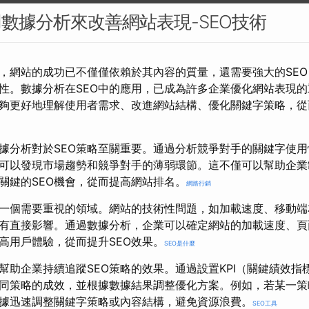
用數據分析來改善網站表現-SEO技術
，網站的成功已不僅僅依賴於其內容的質量，還需要強大的SE
性。數據分析在SEO中的應用，已成為許多企業優化網站表現
夠更好地理解使用者需求、改進網站結構、優化關鍵字策略，從
據分析對於SEO策略至關重要。通過分析競爭對手的關鍵字使
可以發現市場趨勢和競爭對手的薄弱環節。這不僅可以幫助企業
現關鍵的SEO機會，從而提高網站排名。
網路行銷
另一個需要重視的領域。網站的技術性問題，如加載速度、移動端
有直接影響。通過數據分析，企業可以確定網站的加載速度、頁
高用戶體驗，從而提升SEO效果。
SEO是什麼
幫助企業持續追蹤SEO策略的效果。通過設置KPI（關鍵績效指標
同策略的成效，並根據數據結果調整優化方案。例如，若某一策
據迅速調整關鍵字策略或內容結構，避免資源浪費。
SEO工具