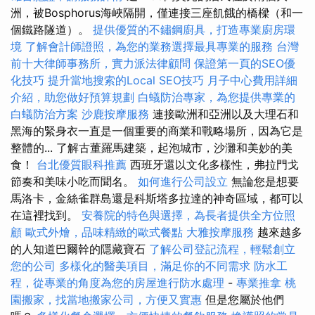
洲，被Bosphorus海峽隔開，僅連接三座飢餓的橋樑（和一
個鐵路隧道）。
提供優質的不鏽鋼廚具，打造專業廚房環
境
了解會計師證照，為您的業務選擇最具專業的服務
台灣
前十大律師事務所，實力派法律顧問
保證第一頁的SEO優
化技巧
提升當地搜索的Local SEO技巧
月子中心費用詳細
介紹，助您做好預算規劃
白蟻防治專家，為您提供專業的
白蟻防治方案
沙鹿按摩服務
連接歐洲和亞洲以及大理石和
黑海的緊身衣一直是一個重要的商業和戰略場所，因為它是
整體的... 了解古董羅馬建築，起泡城市，沙灘和美妙的美
食！
台北優質眼科推薦
西班牙還以文化多樣性，弗拉門戈
節奏和美味小吃而聞名。
如何進行公司設立
無論您是想要
馬洛卡，金絲雀群島還是科斯塔多拉達的神奇區域，都可以
在這裡找到。
安養院的特色與選擇，為長者提供全方位照
顧
歐式外燴，品味精緻的歐式餐點
大雅按摩服務
越來越多
的人知道巴爾幹的隱藏寶石
了解公司登記流程，輕鬆創立
您的公司
多樣化的醫美項目，滿足你的不同需求
防水工
程，從專業的角度為您的房屋進行防水處理
-
專業推拿
桃
園搬家，找當地搬家公司，方便又實惠
但是您屬於他們