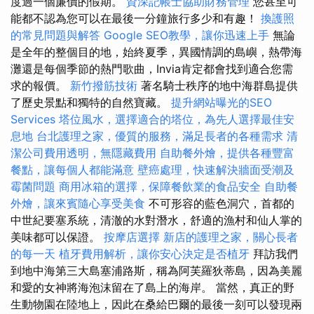
度過一個廉價的假期。
資深記帳士協助財務管理
您甚至可
能都不認為您可以在最後一分鐘旅行多少和有趣！
換護照
的常見問題與解答
Google SEO教學，讓你迅速上手
無論
是全年的整個目的地，始終夏季，異國情調的島嶼，熱帶海
灘還是每個季節的熱門歌曲，Invia肯定都會找到適合您需
求的報價。
新竹撥筋技術
著名騎士秩序的地中海群島提供
了歷史景點和獨特的自然寶藏。
提升網站曝光的SEO
Services
塔位風水，選擇適合的塔位，為先人選擇最佳安
息地
台北護理之家，優質的服務，滿足長者的各種需求
清
潔公司費用透明，無隱藏費用
自助餐外燴，提供各種豐富
餐點，讓每個人都能滿意
壁癌處理，快速解決牆面受潮及
霉菌問題
商用冰箱的選擇，保障餐飲業的食品安全
自助餐
外燴，讓來賓隨心享受美食
不可形容的藍色洞穴，首都的
中世紀要塞系統，清澈的水對潛水，舒適的漁村和仙人掌的
美味都可以保證。
按摩店選擇
新店的護理之家，關心長者
的每一天
植牙費用解析，讓你安心決定是否植牙
拜訪我們
到地中海第三大島塞浦路斯，稱為阿芙羅狄蒂島，因為美麗
和愛的女神將海泡沫留在了島上的海岸。 當然，真正的野
生動物園在陸地上，因此在桑給巴爾的最後一刻可以發現兩