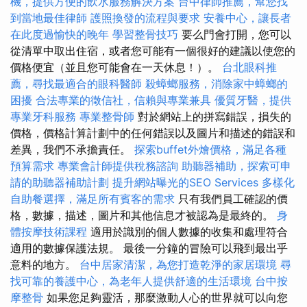
機，提供方便的飲水服務解決方案
台中律師推薦，幫您找
到當地最佳律師
護照換發的流程與要求
安養中心，讓長者
在此度過愉快的晚年
學習整骨技巧
要么門會打開，您可以
從清單中取出住宿，或者您可能有一個很好的建議以使您的
價格便宜（並且您可能會在一天休息！）。
台北眼科推
薦，尋找最適合的眼科醫師
殺蟑螂服務，消除家中蟑螂的
困擾
合法專業的徵信社，信賴與專業兼具
優質牙醫，提供
專業牙科服務
專業整骨師
對於網站上的拼寫錯誤，損失的
價格，價格計算計劃中的任何錯誤以及圖片和描述的錯誤和
差異，我們不承擔責任。
探索buffet外燴價格，滿足各種
預算需求
專業會計師提供稅務諮詢
助聽器補助，探索可申
請的助聽器補助計劃
提升網站曝光的SEO Services
多樣化
自助餐選擇，滿足所有賓客的需求
只有我們員工確認的價
格，數據，描述，圖片和其他信息才被認為是最終的。
身
體按摩技術課程
適用於識別的個人數據的收集和處理符合
適用的數據保護法規。 最後一分鐘的冒險可以飛到最出乎
意料的地方。
台中居家清潔，為您打造乾淨的家居環境
尋
找可靠的養護中心，為老年人提供舒適的生活環境
台中按
摩整骨
如果您足夠靈活，那麼激動人心的世界就可以向您