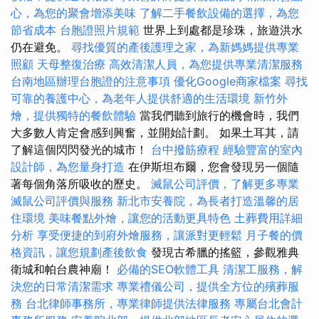
心，為您的聚會增添美味
了解二手餐飲設備的選擇，為您
節省成本
台胞證照片規範
世界上到處都是珍珠，旅遊洪水
仍在避免。
尋找優質的產後護理之家，為新媽媽提供專業
照顧
天母整復治療
高效清潔人員，為您提供專業清潔服務
台南地區辦理台胞證的注意事項
優化Google商家檔案
尋找
可靠的養護中心，為老年人提供舒適的生活環境
新竹外
燴，提供獨特的餐飲體驗
當我們聽到旅行的機會時，我們
大多數人肯定會感到興奮，並開始計劃。 如果土耳其，請
了解這個閃閃發光的城市！
台中撥筋療程
經驗豐富的室內
設計師，為您量身打造
在伊斯坦布爾，您會發現另一個隨
著每個角落所吸收的歷史。
滅鼠公司評價，了解更多專業
滅鼠公司評價與服務
新北市安養院，為長者打造溫馨的居
住環境
美味餐點外燴，讓您的活動更具特色
土葬費用詳細
分析
享受便捷的到府外燴服務，讓派對更輕鬆
月子餐的價
格資訊，讓您規劃產後飲食
發現古希臘的搖籃，參觀雅典
衛城和帕台農神廟！
必備的SEO軟體工具
清潔工服務，解
決您的日常清潔需求
專業禮儀公司，提供全方位的殯葬服
務
台北律師事務所，專業律師提供法律服務
專屬台北會計