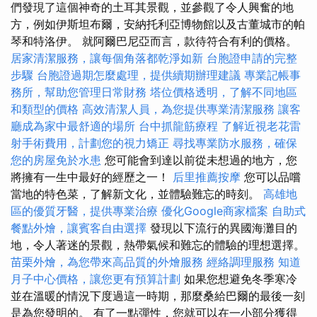
們發現了這個神奇的土耳其景觀，並參觀了令人興奮的地
方，例如伊斯坦布爾，安納托利亞博物館以及古董城市的帕
琴和特洛伊。 就阿爾巴尼亞而言，款待符合有利的價格。
居家清潔服務，讓每個角落都乾淨如新
台胞證申請的完整
步驟
台胞證過期怎麼處理，提供續期辦理建議
專業記帳事
務所，幫助您管理日常財務
塔位價格透明，了解不同地區
和類型的價格
高效清潔人員，為您提供專業清潔服務
讓客
廳成為家中最舒適的場所
台中抓龍筋療程
了解近視老花雷
射手術費用，計劃您的視力矯正
尋找專業防水服務，確保
您的房屋免於水患
您可能會到達以前從未想過的地方，您
將擁有一生中最好的經歷之一！
后里推薦按摩
您可以品嚐
當地的特色菜，了解新文化，並體驗難忘的時刻。
高雄地
區的優質牙醫，提供專業治療
優化Google商家檔案
自助式
餐點外燴，讓賓客自由選擇
發現以下流行的異國海灘目的
地，令人著迷的景觀，熱帶氣候和難忘的體驗的理想選擇。
苗栗外燴，為您帶來高品質的外燴服務
經絡調理服務
知道
月子中心價格，讓您更有預算計劃
如果您想避免冬季寒冷
並在溫暖的情況下度過這一時期，那麼桑給巴爾的最後一刻
是為您發明的。 有了一點彈性，您就可以在一小部分獲得