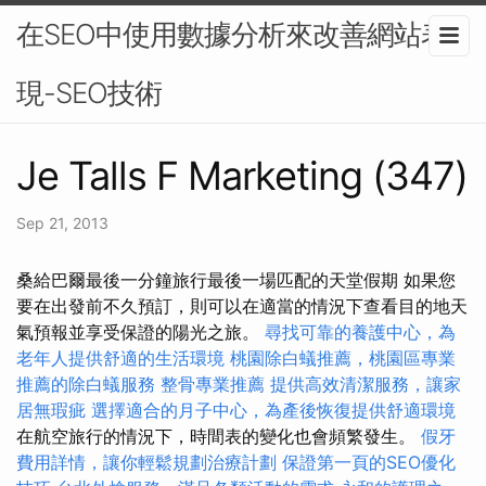
在SEO中使用數據分析來改善網站表
現-SEO技術
Je Talls F Marketing (347)
Sep 21, 2013
桑給巴爾最後一分鐘旅行最後一場匹配的天堂假期 如果您
要在出發前不久預訂，則可以在適當的情況下查看目的地天
氣預報並享受保證的陽光之旅。
尋找可靠的養護中心，為
老年人提供舒適的生活環境
桃園除白蟻推薦，桃園區專業
推薦的除白蟻服務
整骨專業推薦
提供高效清潔服務，讓家
居無瑕疵
選擇適合的月子中心，為產後恢復提供舒適環境
在航空旅行的情況下，時間表的變化也會頻繁發生。
假牙
費用詳情，讓你輕鬆規劃治療計劃
保證第一頁的SEO優化