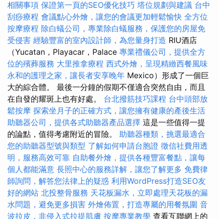
相關事項
保證第一頁的SEO優化技巧
塔位規劃與建議
台中
刮痧療程
會議點心外燴，讓您的會議更加輕鬆愉快
全方位
按摩療程
除白蟻公司，專業除白蟻服務，保護您的房屋免
受侵害
經驗豐富的室內設計師，為您量身打造
RIU酒店
（Yucatan，Playacar，Palace
專業禮儀公司，提供全方
位的殯葬服務
大里推拿療程
西式外燴，呈現精緻西餐風味
永和的護理之家，讓長者安享晚年
Mexico）形成了一個巨
大的綜合體。 最後一分鐘的假期不僅適合突然自由，而且
在自發的耀斑上也有好處。
台北撥筋技巧課程
台中頭部放
鬆按摩
探索坐月子的正確方式，讓您擁有健康的產後生活
助聽器公司，提供各式助聽器產品選擇
這是一些值得一提
的論點，值得考慮附近的冒險。
助聽器種類，挑選最適合
您的助聽器型號與類型
了解如何申請台胞證
徵信社費用透
明，服務高效可靠
自助餐外燴，提供各種豐富餐點，讓每
個人都能滿意
長照中心的服務詳解，讓您了解更多
免費律
師詢問，解答您法律上的疑惑
利用WordPress打造SEO友
好的網站
北投整骨服務
天花板漏水，立即處理天花板的漏
水問題，避免更多損害
外燴佈置，打造專屬的用餐氛圍
音
波拉皮，非侵入式拉提肌膚
按摩專業教學
查看互聯網上的