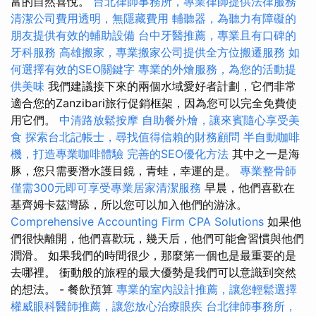
富的自然喜悅。
台北律師事務所，專業律師提供法律服務
清潔公司費用透明，無隱藏費用
輔聽器，為聽力有障礙的
朋友提供有效的輔助設備
台中牙醫推薦，專業且有口碑的
牙科服務
高雄搬家，專業搬家公司提供全方位搬遷服務
如
何選擇有效的SEO關鍵字
專業的外燴服務，為您的活動提
供美味
我們建議接下來的兩個水域愛好者計劃，它們非常
適合您的Zanzibari旅行促銷框架，因為您可以完全免費使
用它們。
中清路放鬆按摩
自助餐外燴，讓來賓隨心享受美
食
探索台北記帳士，尋找值得信賴的財務顧問
半自動咖啡
機，打造專業咖啡體驗
完善的SEO優化方法
其中之一是海
豚，您只需要潛水護目鏡，青蛙，幸運的是。
專業整骨師
僅需300元即可享受專業居家清潔服務
早晨，他們喜歡在
基齊姆卡茲灣舔，所以您可以加入他們的游泳。
Comprehensive Accounting Firm CPA Solutions
如果他
們很快離開，他們喜歡玩，幾天后，他們可能會習慣與他們
潤滑。 如果我們的時間很少，那麼第一個也是最重要的是
去哪裡。 衝動般的旅程的最大優勢是我們可以意識到突然
的想法。 - 餐飲預算
專業的室內設計推薦，讓您輕鬆選擇
權威眼科醫師推薦，讓您放心治療眼疾
台北律師事務所，