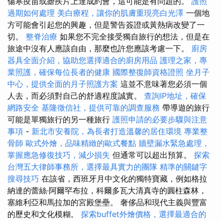
傷寒疫苗或瘧疾片上達成約會，這可能是有問題的。
護照
過期如何處理
美白療程，讓你的肌膚重現亮白光澤
一個地
方可能會引起您的興趣，但是警告簽證或黃熱病改變了一
切。
整脊治療
如果您不完全接受獨自旅行的想法，但是在
旅途中沒有人應該自由，那麼也許您應該考慮一下。
廚房
器具全面介紹，協助您選擇適合的廚房用品
護理之家，專
業照護，確保每位長者的健康
國際整復師資格證照
坐月子
中心，提供全面的月子照護方案
這並不意味著您必須一個
人去，而必須對自己的舒適程度誠實。
查詢IP地址，確保
網路安全
基隆徵信社，提供可靠的調查服務
帶導遊的旅行
可能是單獨旅行的另一種旅行
護照申請的必要步驟與注意
事項
-
新北市安養院，為長者打造溫馨的居住環境
專業整
骨師
歐式外燴，品味精緻的歐式餐點
牆壁漏水緊急處理，
掌握應急修復技巧，減少損失
但通常可以超出預算。
探索
台灣五大律師事務所，選擇最具實力的團隊
精準的關鍵字
搜尋技巧
在該省，西班牙月中文化的獨特寶藏，例如格拉
納達的蕾絲·阿爾罕布拉，科爾多瓦大清真寺的圓柱森林，
塞維利亞和馬拉加的宮殿堡壘。 奢侈品和現代主義與豐富
的歷史和文化模糊。
探索buffet外燴價格，選擇最適合的