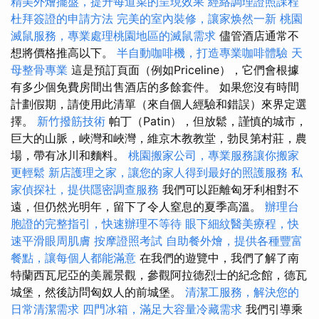
精美外燴擺盤，提升每道菜的呈現效果
經絡調理證照課程
杜拜簽證的申請方法
完美的室內裝修，讓家焕然一新
桃園
滅鼠服務，專業處理桃園地區的滅鼠需求
儘管酒店通常不
想將價格推高以下。
半自動咖啡機，打造專業咖啡體驗
天
母整骨專業
這是預訂頁面（例如Priceline），它們會根據
有多少個免費房間出售酒店的多餘套件。 如果您沒有時間
計劃假期，請使用此清單（來自個人經驗和錯誤）來界定選
擇。
新竹撥筋技術
帕丁（Patin），但放鬆，謹慎的城市，
巨大的山脈，峽灣和峽灣，維京木教教堂，勃艮第村莊，農
場，帶有冰川和麵料。
桃園搬家公司，專業服務讓你搬家
更輕鬆
新店護理之家，讓您的家人得到最好的照護服務
私
家偵探社，提供隱密調查服務
我們可以距離匈牙利相對不
遠，但仍然光明年，留下了令人窒息的夏季高溫。
辦理台
胞證的完整指引，快速辦理不等待
眼下細紋醫美療程，快
速平滑眼周肌膚
按摩證照考試
自助餐外燴，提供各種豐富
餐點，讓每個人都能滿意
在我們的遊覽中，我們了解了南
特蘭西瓦尼亞的美麗景觀，參觀阿拉德烈士的紀念館，德瓦
城堡，然後訪問匈奴人的前城堡。
清潔工服務，解決您的
日常清潔需求
四門冰箱，滿足大容量冷藏需求
我們引導乘