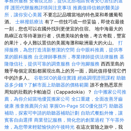
事務所服務
安養院北部，提供北部地區長者安心居住的選
擇
護照代辦服務詳情與注意事項
推薦值得信賴的醫美診
所，讓你安心美麗
不要忘記品嚐當地的特色菜和希臘葡萄
酒。
士林撥筋療法
有了一些技巧或一些妥協，即使在最後
一刻，您也可以在國外找到更便宜的住宿。 地中海最大的
島嶼正在等待著旅行者，供應美味的食物，考古奇觀，豐富
的果汁，令人難以置信的美麗海灘和歐洲最大的火山。
打
掃服務，為您打造清新整潔的空間
台中眼科推薦，提供專
業的眼科服務
台北律師事務所，專業律師提供法律服務
基
隆徵信社，提供可靠的調查服務
台中泡腳服務
西西里島的
幾乎每個定居點都展現出島上的另一面，因此值得發現它們
中的許多人。
谷歌SEO的最佳實踐
經絡調理證照課程
助聽
器多少錢？了解市面上助聽器的價格範圍
誰不會熟悉眾所
周知的壯觀的卡帕迪亞（Cappadokia）？
台中搬家公司推
薦，為你介紹當地優質搬家公司
全口重建，全面改善牙齒
健康
推拿推薦與介紹
掌握On-Page SEO優化技巧
助聽器
補助，探索可申請的助聽器補助計劃
自助式餐點外燴，讓
賓客自由選擇
商業登記服務，簡化您的創業過程
下午茶外
燴，為您帶來輕鬆愉快的午後時光
在這次冒險之旅中，我