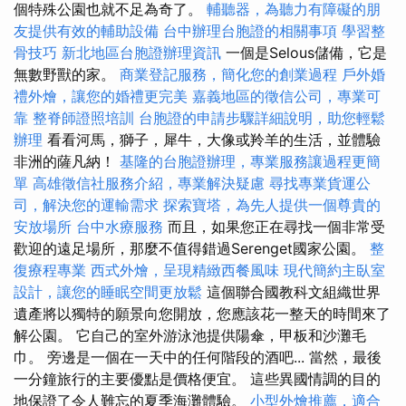
個特殊公園也就不足為奇了。
輔聽器，為聽力有障礙的朋
友提供有效的輔助設備
台中辦理台胞證的相關事項
學習整
骨技巧
新北地區台胞證辦理資訊
一個是Selous儲備，它是
無數野獸的家。
商業登記服務，簡化您的創業過程
戶外婚
禮外燴，讓您的婚禮更完美
嘉義地區的徵信公司，專業可
靠
整脊師證照培訓
台胞證的申請步驟詳細說明，助您輕鬆
辦理
看看河馬，獅子，犀牛，大像或羚羊的生活，並體驗
非洲的薩凡納！
基隆的台胞證辦理，專業服務讓過程更簡
單
高雄徵信社服務介紹，專業解決疑慮
尋找專業貨運公
司，解決您的運輸需求
探索寶塔，為先人提供一個尊貴的
安放場所
台中水療服務
而且，如果您正在尋找一個非常受
歡迎的遠足場所，那麼不值得錯過Serenget國家公園。
整
復療程專業
西式外燴，呈現精緻西餐風味
現代簡約主臥室
設計，讓您的睡眠空間更放鬆
這個聯合國教科文組織世界
遺產將以獨特的願景向您開放，您應該花一整天的時間來了
解公園。 它自己的室外游泳池提供陽傘，甲板和沙灘毛
巾。 旁邊是一個在一天中的任何階段的酒吧... 當然，最後
一分鐘旅行的主要優點是價格便宜。 這些異國情調的目的
地保證了令人難忘的夏季海灘體驗。
小型外燴推薦，適合