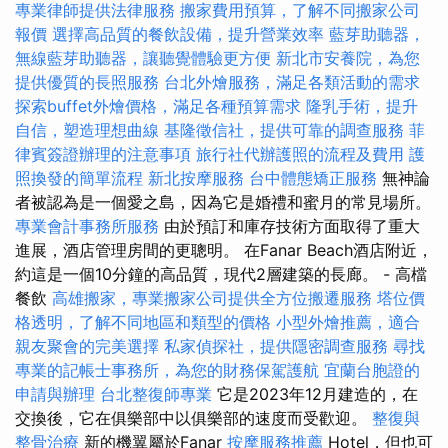
專業律師提供法律服務
搬家費用預算，了解不同搬家公司
報價
選擇高品質的餐飲設備，提升營業效率
藍芽助聽器，
無線藍芽助聽器，讓聽覺體驗更方便
新北市安養院，為您
提供優質的長照服務
台北外燴服務，滿足各類活動的需求
探索buffet外燴價格，滿足各種預算需求
隆乳手術，提升
自信，塑造理想曲線
基隆徵信社，提供可靠的調查服務
菲
律賓簽證辦理的注意事項
旅行社代辦護照的流程及費用
護
照換發的簡單流程
新北按摩服務
台中體態矯正服務
無神論
者被認為是一個愛之島，因為它是婚禮和蜜月的常見場所。
專業會計事務所服務
由於預訂和庫存技術方面取得了重大
進展，酒店管理房間的更聰明。 在Fanar Beach酒店附近，
約這是一個10分鐘的高品質，現代2層建築的長廊。 - 高檔
餐飲
高雄搬家，專業搬家公司提供全方位搬遷服務
塔位價
格透明，了解不同地區和類型的價格
小型外燴推薦，適合
親友聚會的完美選擇
私家偵探社，提供隱密調查服務
尋找
專業的記帳士事務所，為您的財務保駕護航
宜蘭台胞證的
申請與辦理
台北整復師專業
它是2023年12月建造的，在
交換後，它在俱樂部中以俱樂部的速度而受歡迎。
整復與
整骨治療
新的機翼屬於Fanar
按摩服務推薦
Hotel，但也可