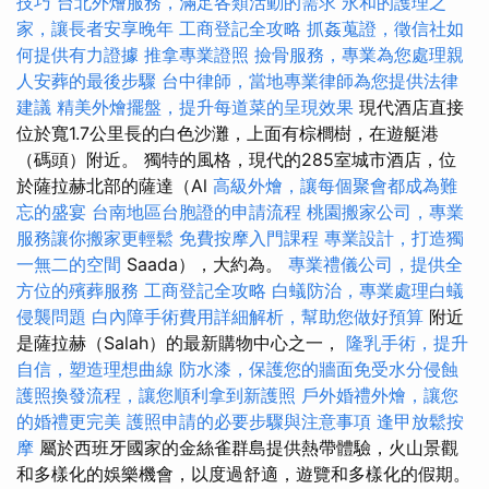
技巧
台北外燴服務，滿足各類活動的需求
永和的護理之
家，讓長者安享晚年
工商登記全攻略
抓姦蒐證，徵信社如
何提供有力證據
推拿專業證照
撿骨服務，專業為您處理親
人安葬的最後步驟
台中律師，當地專業律師為您提供法律
建議
精美外燴擺盤，提升每道菜的呈現效果
現代酒店直接
位於寬1.7公里長的白色沙灘，上面有棕櫚樹，在遊艇港
（碼頭）附近。 獨特的風格，現代的285室城市酒店，位
於薩拉赫北部的薩達（Al
高級外燴，讓每個聚會都成為難
忘的盛宴
台南地區台胞證的申請流程
桃園搬家公司，專業
服務讓你搬家更輕鬆
免費按摩入門課程
專業設計，打造獨
一無二的空間
Saada），大約為。
專業禮儀公司，提供全
方位的殯葬服務
工商登記全攻略
白蟻防治，專業處理白蟻
侵襲問題
白內障手術費用詳細解析，幫助您做好預算
附近
是薩拉赫（Salah）的最新購物中心之一，
隆乳手術，提升
自信，塑造理想曲線
防水漆，保護您的牆面免受水分侵蝕
護照換發流程，讓您順利拿到新護照
戶外婚禮外燴，讓您
的婚禮更完美
護照申請的必要步驟與注意事項
逢甲放鬆按
摩
屬於西班牙國家的金絲雀群島提供熱帶體驗，火山景觀
和多樣化的娛樂機會，以度過舒適，遊覽和多樣化的假期。