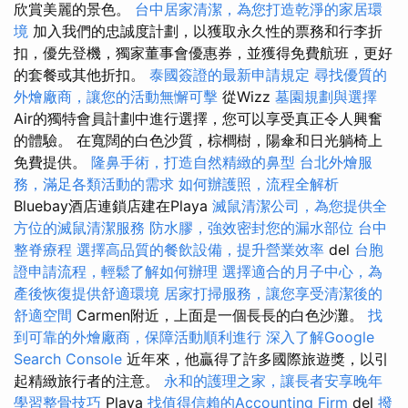
欣賞美麗的景色。
台中居家清潔，為您打造乾淨的家居環
境
加入我們的忠誠度計劃，以獲取永久性的票務和行李折
扣，優先登機，獨家董事會優惠券，並獲得免費航班，更好
的套餐或其他折扣。
泰國簽證的最新申請規定
尋找優質的
外燴廠商，讓您的活動無懈可擊
從Wizz
墓園規劃與選擇
Air的獨特會員計劃中進行選擇，您可以享受真正令人興奮
的體驗。 在寬闊的白色沙質，棕櫚樹，陽傘和日光躺椅上
免費提供。
隆鼻手術，打造自然精緻的鼻型
台北外燴服
務，滿足各類活動的需求
如何辦護照，流程全解析
Bluebay酒店連鎖店建在Playa
滅鼠清潔公司，為您提供全
方位的滅鼠清潔服務
防水膠，強效密封您的漏水部位
台中
整脊療程
選擇高品質的餐飲設備，提升營業效率
del
台胞
證申請流程，輕鬆了解如何辦理
選擇適合的月子中心，為
產後恢復提供舒適環境
居家打掃服務，讓您享受清潔後的
舒適空間
Carmen附近，上面是一個長長的白色沙灘。
找
到可靠的外燴廠商，保障活動順利進行
深入了解Google
Search Console
近年來，他贏得了許多國際旅遊獎，以引
起精緻旅行者的注意。
永和的護理之家，讓長者安享晚年
學習整骨技巧
Playa
找值得信賴的Accounting Firm
del
撥