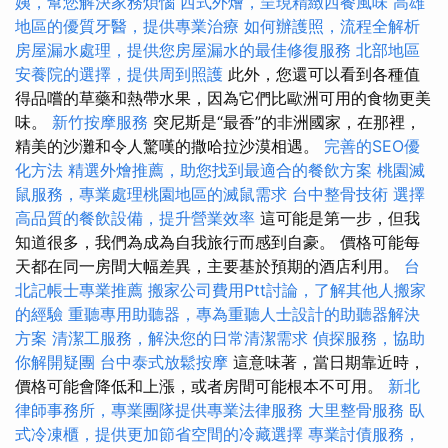
姨，幫您解決家務煩惱
西式外燴，呈現精緻西餐風味
高雄
地區的優質牙醫，提供專業治療
如何辦護照，流程全解析
房屋漏水處理，提供您房屋漏水的最佳修復服務
北部地區
安養院的選擇，提供周到照護
此外，您還可以看到各種值
得品嚐的草藥和熱帶水果，因為它們比歐洲可用的食物更美
味。
新竹按摩服務
突尼斯是“最香”的非洲國家，在那裡，
精美的沙灘和令人驚嘆的撒哈拉沙漠相遇。
完善的SEO優
化方法
精選外燴推薦，助您找到最適合的餐飲方案
桃園滅
鼠服務，專業處理桃園地區的滅鼠需求
台中整骨技術
選擇
高品質的餐飲設備，提升營業效率
這可能是第一步，但我
知道很多，我們為成為自我旅行而感到自豪。 價格可能每
天都在同一房間大幅差異，主要基於預期的酒店利用。
台
北記帳士專業推薦
搬家公司費用Ptt討論，了解其他人搬家
的經驗
重聽專用助聽器，專為重聽人士設計的助聽器解決
方案
清潔工服務，解決您的日常清潔需求
偵探服務，協助
你解開疑團
台中泰式放鬆按摩
這意味著，當日期靠近時，
價格可能會降低和上漲，或者房間可能根本不可用。
新北
律師事務所，專業團隊提供專業法律服務
大里整骨服務
臥
式冷凍櫃，提供更加節省空間的冷藏選擇
專業討債服務，