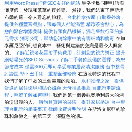
利用WordPress打造SEO友好的網站
馬洛卡島同時引誘海
灘度假，發現和繁華的夜娛樂。 然後，我們結束了伊斯坦
布爾的這一令人難忘的旅程。
台北推拿按摩
自助餐外燴，
提供各種豐富餐點，讓每個人都能滿意
精緻茶會點心，為
您的聚會增添美味
提供各類食品機械，滿足餐飲行業的多
元需求
消毒公司，幫助您消除家中的有害細菌和病毒
在加
泰羅尼亞的幻想資本中，藝術與建築的交織是最令人興奮
的。
了解近視老花雷射手術費用，計劃您的視力矯正
提升
網站曝光的SEO Services
了解二手餐飲設備的選擇，為您
節省成本
僅需300元即可享受專業居家清潔服務
台中整骨
討論區
墊下巴手術，重塑面部輪廓
在這段特殊的旅程中，
我們了解了中歐的三個美麗的湖泊。
永和護理之家，提供
舒適的居住環境和貼心照顧
天母推拿推薦
台胞證申請流
程，輕鬆了解如何辦理
我們是第一個參觀奧地利最大的湖
泊沃思湖的人。
時尚且實用的裝潢，提升家居格調
台中辦
理台胞證的相關事項
律師收費透明說明
在斯洛文尼亞的珍
珠和象徵之一的第三天，深藍色的湖...