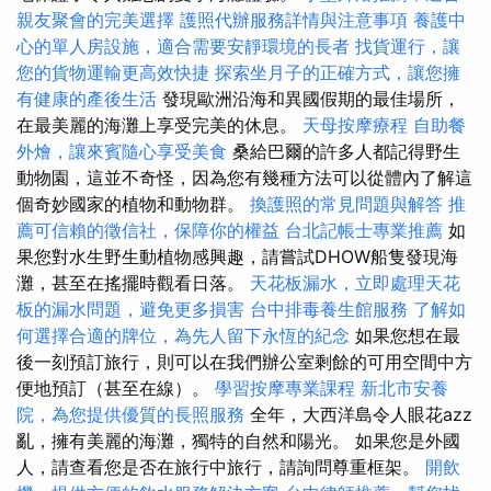
親友聚會的完美選擇
護照代辦服務詳情與注意事項
養護中
心的單人房設施，適合需要安靜環境的長者
找貨運行，讓
您的貨物運輸更高效快捷
探索坐月子的正確方式，讓您擁
有健康的產後生活
發現歐洲沿海和異國假期的最佳場所，
在最美麗的海灘上享受完美的休息。
天母按摩療程
自助餐
外燴，讓來賓隨心享受美食
桑給巴爾的許多人都記得野生
動物園，這並不奇怪，因為您有幾種方法可以從體內了解這
個奇妙國家的植物和動物群。
換護照的常見問題與解答
推
薦可信賴的徵信社，保障你的權益
台北記帳士專業推薦
如
果您對水生野生動植物感興趣，請嘗試DHOW船隻發現海
灘，甚至在搖擺時觀看日落。
天花板漏水，立即處理天花
板的漏水問題，避免更多損害
台中排毒養生館服務
了解如
何選擇合適的牌位，為先人留下永恆的紀念
如果您想在最
後一刻預訂旅行，則可以在我們辦公室剩餘的可用空間中方
便地預訂（甚至在線）。
學習按摩專業課程
新北市安養
院，為您提供優質的長照服務
全年，大西洋島令人眼花azz
亂，擁有美麗的海灘，獨特的自然和陽光。 如果您是外國
人，請查看您是否在旅行中旅行，請詢問尊重框架。
開飲