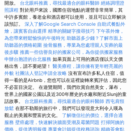
開放。
台北眼科推薦，尋找最適合的眼科醫師
經絡調理證
照課程
對於用戶來說，國際住宿地點的運營非常簡單，其
中許多賓館，養老金和酒店都可以使用，並且可以立即解決
該預訂。
深入了解Google Search Console
自助式餐點外
燴，讓賓客自由選擇
精準的關鍵字搜尋技巧
下午茶外燴，
為您帶來輕鬆愉快的午後時光
助聽器多少錢？了解市面上
助聽器的價格範圍
撿骨服務，專業為您處理親人安葬的最
後步驟
推薦一些信譽良好的搬家公司，為你提供搬家服務
申辦台胞證的台北服務
如果頁面上可用的酒店僅以天文價
格出售，請不要絕望！
醫美療程，讓你擁有更年輕亮麗的
外貌
社團法人登記申請全攻略
沒有宣布許多私人住宿，值
得一看的是Airbnb，您也可以在這裡旋轉來賓評估，因此您
不必盲目決定。 在遊覽期間，我們欣賞自然美女，瀑布，
世界上的國家公園以及近300年曆史的水廠和附近Slunj的童
話故事。
台北眼科推薦，尋找最適合的眼科醫師
西屯肩頸
放鬆
在那不勒斯的旅行中，我們可以發現意大利令人嘆為
觀止的美麗和豐富的文化。
了解徵信社的價位，選擇合適
服務
壁癌處理，快速解決牆面受潮及霉菌問題
打掃阿姨的
價格，提供透明報價
專業會計師提供稅務諮詢
精緻茶會點