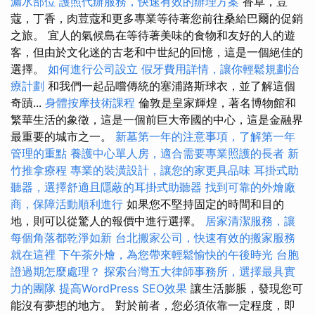
漏水部位
護照代辦服務，快速有效的辦理方案
香草，荳
蔻，丁香，肉荳蔻和更多專業等待著您前往桑給巴爾的促銷
之旅。 宜人的氣候島在等待著美味的食物和友好的人的遊
客，但由於文化迷的古老和中世紀的回憶，這是一個絕佳的
選擇。
如何進行公司設立
假牙費用詳情，讓你輕鬆規劃治
療計劃
和我們一起品嚐傳統的塞浦路斯球衣，並了解這個
奇蹟...
身體按摩技術課程
倫敦是皇家輝煌，著名博物館和
繁華生活的象徵，這是一個前巨大帝國的中心，這是金融界
最重要的城市之一。
新墓第一年的注意事項，了解第一年
管理的重點
養護中心單人房，適合需要專業照護的長者
新
竹推拿療程
專業的裝潢設計，讓您的家更具品味
耳掛式助
聽器，選擇舒適且隱蔽的耳掛式助聽器
找到可靠的外燴廠
商，保障活動順利進行
如果您不堅持固定的時間和目的
地，則可以從驚人的報價中進行選擇。
居家清潔服務，讓
每個角落都乾淨如新
台北搬家公司，快速有效的搬家服務
就在這裡
下午茶外燴，為您帶來輕鬆愉快的午後時光
台胞
證過期怎麼處理？
探索台灣五大律師事務所，選擇最具實
力的團隊
提高WordPress SEO效果
讓生活膨脹，發現您可
能沒有夢想的地方。 對於前者，您必須依靠一定程度，即