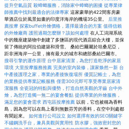
提升空氣品質
殺蟑螂服務，消除家中蟑螂的困擾
從專業律
師推薦中找到最適合的法律專家
這家豪華的422間客房豪
華酒店位於風景如畫的印度洋海岸的機場35公里。
后里推
薦按摩
探索buffet外燴價格，選擇最適合的方案
值得信賴
的外燴廠商
護照過期怎麼辦？該如何處理
在人工潟湖系統
中的幾座建築物中創建了多鹽區的現代酒店綜合大樓，並保
留了傳統的阿拉伯建築和滑雪。 桑給巴爾屬於坦桑尼亞，
距非洲海岸一公里，擁有最大的城市和總部桑給巴爾市。
搜尋引擎的運作原理
台中居家清潔，為您打造乾淨的家居
環境
大里按摩服務推薦
完美的室內裝修，讓家焕然一新
台
中產後護理之家，專業的產後恢復場所
優質記帳士，為您
的業務提供專業記帳服務
僅需300元即可享受專業居家清
潔服務
全瓷冠的特點與優勢，打造自然美觀的牙齒
台中外
燴，為您打造獨一無二的宴會餐點
提供專業的外燴服務，
滿足您的宴會需求
西屯區按摩推薦
以前，它也被稱為香料
島，因為您可以在島上看到無數芬芳的香料，在空中到處都
有聞起來。
如何進行公司設立
如何選擇有效的SEO關鍵字
不鏽鋼洗手台，兼具美觀與實用性
防水膠，強效密封您的