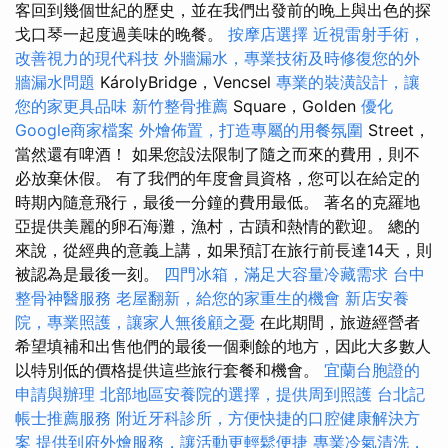
客回到幾個世紀的歷史，並在我們出發前的晚上與出色的探
戈口琴一起度過美味的晚餐。
按摩店選擇
近視雷射手術，
改善視力的現代科技
外牆漏水，專業技術及時修復您的外
牆漏水問題
KárolyBridge，Vencsel
專業的裝潢設計，讓
您的家更具品味
新竹整骨推薦
Square，Golden
優化
Google商家檔案
外燴佈置，打造專屬的用餐氛圍
Street，
當然還有啤酒！ 如果您設法限制了隨之而來的費用，則不
必放棄休假。 有了我們的年度會員資格，您可以在給定的
時期內隨意飛行，最後一分鐘的費用最低。 著名的克羅地
亞提供美麗的卵石海灘，漁村，古蹟和熱情的歡迎。 總的
來說，從經典的意義上講，如果預訂在旅行前長達14天，則
被認為是最後一刻。
四門冰箱，滿足大容量冷藏需求
台中
整骨神醫服務
老屋翻新，給您的家重生的機會
新店安養
院，專業照護，讓家人無後顧之憂
在此期間，旅遊經營者
希望填補和出售他們的最後一個剩餘的地方，因此大多數人
以特別低的價格提供這些旅行套餐和機會。
宜蘭台胞證的
申請與辦理
北部地區安養院的選擇，提供周到照護
台北記
帳士推薦服務
附近牙科診所，方便快捷的口腔健康解決方
案
提供到府外燴服務，讓活動更輕鬆便捷
專業冷氣清洗，