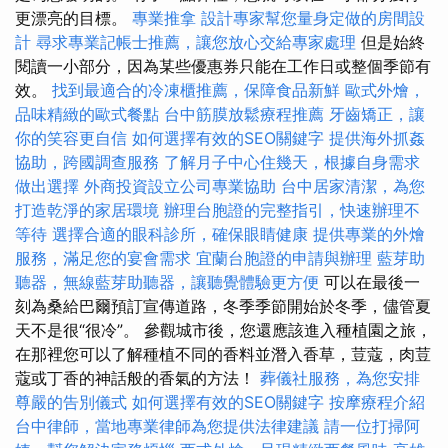
更漂亮的目標。
專業推拿
設計專家幫您量身定做的房間設
計
尋求專業記帳士推薦，讓您放心交給專家處理
但是始終
閱讀一小部分，因為某些優惠券只能在工作日或整個季節有
效。
找到最適合的冷凍櫃推薦，保障食品新鮮
歐式外燴，
品味精緻的歐式餐點
台中筋膜放鬆療程推薦
牙齒矯正，讓
你的笑容更自信
如何選擇有效的SEO關鍵字
提供海外抓姦
協助，跨國調查服務
了解月子中心住幾天，根據自身需求
做出選擇
外商投資設立公司專業協助
台中居家清潔，為您
打造乾淨的家居環境
辦理台胞證的完整指引，快速辦理不
等待
選擇合適的眼科診所，確保眼睛健康
提供專業的外燴
服務，滿足您的宴會需求
宜蘭台胞證的申請與辦理
藍芽助
聽器，無線藍芽助聽器，讓聽覺體驗更方便
可以在最後一
刻為桑給巴爾預訂宣傳道路，冬季季節開始於冬季，儘管夏
天不是很“很冷”。 參觀城市後，您還應該進入種植園之旅，
在那裡您可以了解種植不同的香料並潛入香草，荳蔻，肉荳
蔻或丁香的神話般的香氣的方法！
葬儀社服務，為您安排
尊嚴的告別儀式
如何選擇有效的SEO關鍵字
按摩療程介紹
台中律師，當地專業律師為您提供法律建議
請一位打掃阿