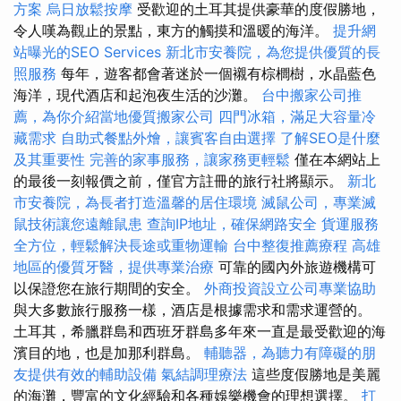
方案
烏日放鬆按摩
受歡迎的土耳其提供豪華的度假勝地，
令人嘆為觀止的景點，東方的觸摸和溫暖的海洋。
提升網
站曝光的SEO Services
新北市安養院，為您提供優質的長
照服務
每年，遊客都會著迷於一個襯有棕櫚樹，水晶藍色
海洋，現代酒店和起泡夜生活的沙灘。
台中搬家公司推
薦，為你介紹當地優質搬家公司
四門冰箱，滿足大容量冷
藏需求
自助式餐點外燴，讓賓客自由選擇
了解SEO是什麼
及其重要性
完善的家事服務，讓家務更輕鬆
僅在本網站上
的最後一刻報價之前，僅官方註冊的旅行社將顯示。
新北
市安養院，為長者打造溫馨的居住環境
滅鼠公司，專業滅
鼠技術讓您遠離鼠患
查詢IP地址，確保網路安全
貨運服務
全方位，輕鬆解決長途或重物運輸
台中整復推薦療程
高雄
地區的優質牙醫，提供專業治療
可靠的國內外旅遊機構可
以保證您在旅行期間的安全。
外商投資設立公司專業協助
與大多數旅行服務一樣，酒店是根據需求和需求運營的。
土耳其，希臘群島和西班牙群島多年來一直是最受歡迎的海
濱目的地，也是加那利群島。
輔聽器，為聽力有障礙的朋
友提供有效的輔助設備
氣結調理療法
這些度假勝地是美麗
的海灘，豐富的文化經驗和各種娛樂機會的理想選擇。
打