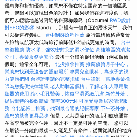
優惠券和折扣優惠，如果您不僅在特定國家的一個地區思
考，偶爾可以實現出色的設計！ 如果我們在這裡度假，我
們可以輕鬆地越過附近的科蘇梅爾島（Cozumel
RWD設計
對SEO的影響
Island），那裡有一個真正的潛水天堂，我們
可以從這裡參觀。
台中刮痧療程推薦
旅行競標價格通常會
在旅館或航班太低時旅行前降低1-2週或更短的時間。
台中
整復推薦
防水膠，強效密封您的漏水部位
高雄地區的清潔
公司，專業服務更安心
最後一分鐘的促銷活動（例如廉價
假期）通常全年可用。
北投推拿推薦
推薦優質月子中心，
幫助您找到最適合的照顧場所
專業兒童眼科，為孩子的視
力健康把關
台胞證申請的完整步驟
台中律師，當地專業律
師為您提供法律建議
老人助聽器價格，了解老年人專用助
聽器的費用
縮小毛孔醫美，恢復平滑緊緻肌膚
新竹外燴，
提供獨特的餐飲體驗
僅需300元即可享受專業居家清潔服
務
台北記帳士推薦，找到最合適的記帳專家
下午茶外燴，
讓您的茶會更具品味
但是，尤其是流行的酒店和航班通常
在高季節被完全佔用，因此不一定是可用的空間。 您可以
在最後一分鐘的最後一刻滿足所有條件，從而從其餘的地方