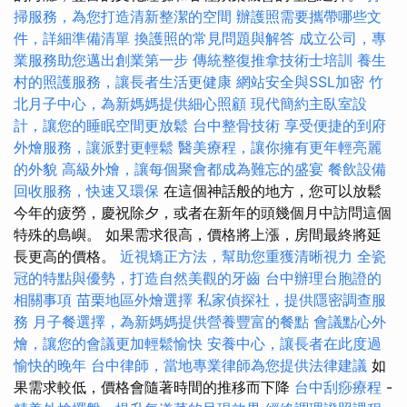
掃服務，為您打造清新整潔的空間
辦護照需要攜帶哪些文
件，詳細準備清單
換護照的常見問題與解答
成立公司，專
業服務助您邁出創業第一步
傳統整復推拿技術士培訓
養生
村的照護服務，讓長者生活更健康
網站安全與SSL加密
竹
北月子中心，為新媽媽提供細心照顧
現代簡約主臥室設
計，讓您的睡眠空間更放鬆
台中整骨技術
享受便捷的到府
外燴服務，讓派對更輕鬆
醫美療程，讓你擁有更年輕亮麗
的外貌
高級外燴，讓每個聚會都成為難忘的盛宴
餐飲設備
回收服務，快速又環保
在這個神話般的地方，您可以放鬆
今年的疲勞，慶祝除夕，或者在新年的頭幾個月中訪問這個
特殊的島嶼。 如果需求很高，價格將上漲，房間最終將延
長更高的價格。
近視矯正方法，幫助您重獲清晰視力
全瓷
冠的特點與優勢，打造自然美觀的牙齒
台中辦理台胞證的
相關事項
苗栗地區外燴選擇
私家偵探社，提供隱密調查服
務
月子餐選擇，為新媽媽提供營養豐富的餐點
會議點心外
燴，讓您的會議更加輕鬆愉快
安養中心，讓長者在此度過
愉快的晚年
台中律師，當地專業律師為您提供法律建議
如
果需求較低，價格會隨著時間的推移而下降
台中刮痧療程
-