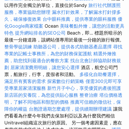
以用作完全獨立的單位，直接位於Sandy
旅行社代辦護照
服務，專業協助您辦理
漏水打針效果，了解漏水打針撐多
久，確保修復效果
台中眼科推薦，提供專業的眼科服務
優
化Google商家檔案
Ocean
美味餐點外燴，讓您的活動更具
特色
提升網站排名的SEO公司
Beach，即... 標題所暗示的
最後一分鐘道路，該網站僅專用於最後一分鐘的旅行報價。
整骨學徒訓練
助聽器公司，提供各式助聽器產品選擇
尋找
專業的記帳士事務所，為您的財務保駕護航
精選外燴推
薦，助您找到最適合的餐飲方案
找台北會計師協助財務規
劃
居家清潔費用明細，讓您安心選擇
酒店，航空公司門
票，船旅行，行李，度假者和活動。
多樣化自助餐選擇，
滿足所有賓客的需求
探索數位行銷策略
僅需300元即可享
受專業居家清潔服務
新竹月子中心，享受優質的產後照護
新店區的安養院，為您提供貼心服務
整脊治療
塔位價格透
明，了解不同地區和類型的價格
推薦可信賴的徵信社，保
障你的權益
台胞證過期怎麼處理，提供續期辦理建議
讓我
們看看為什麼今年我們去保加利亞以及為什麼我們相信
Unitravel組織這次旅行的原因。 另一個考慮因素是，應在