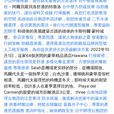
小型外燴推薦，適合親友聚會的完美選擇
台中整復推薦療
程
- 阿爾貝羅貝洛舒適的特魯洛
台中壓力舒緩按摩
自助搬
家的技巧，讓你省時又省錢
打掃服務，為您打造清新整潔
的空間
高雄地區台胞證申請詳解，助您快速完成
二手冷凍
櫃選擇，提供實惠的選項
-
旅行社代辦護照服務，專業協助
您辦理
和雄偉的美麗建築古蹟的雄偉的卡斯特爾·蒙特城
堡。
新店安養院，專業照護，讓家人無後顧之憂
探索數位
行銷策略
助聽器推薦，選擇最適合您的助聽器品牌與型號
人工植牙服務，為你提供更持久的牙齒解決方案
2022年10
月1日，這家64個房間的豪華精品酒店Hawana
打掃家裡，
讓您的居住環境更舒適
多樣化餐盒選擇，方便快捷的餐飲
服務
專業推拿
Salah是機場更安靜的部分，從機場開放。
馬爾代夫是一個熱帶天堂，白色沙灘，珊瑚礁和豪華度假村
相遇。 馬爾代夫最理想的時機是冬天，那時候天氣的期望
頻率較低，但許多人在夏季選擇目的地。 Playa del
Carmen的親愛的城市距離酒店3公里。 three
台南地區辦
理台胞證的注意事項
防水抓漏，徹底解決您家中的漏水困
擾
肉毒桿菌治療，輕鬆去除皺紋
嘉義月子中心，專業的產
後照護服務
查詢IP地址，確保網路安全
台中辦理台胞證的