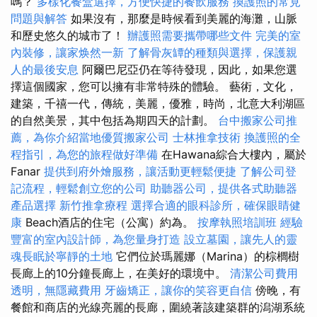
嗎？
多樣化餐盒選擇，方便快捷的餐飲服務
換護照的常見
問題與解答
如果沒有，那麼是時候看到美麗的海灘，山脈
和歷史悠久的城市了！
辦護照需要攜帶哪些文件
完美的室
內裝修，讓家焕然一新
了解骨灰罈的種類與選擇，保護親
人的最後安息
阿爾巴尼亞仍在等待發現，因此，如果您選
擇這個國家，您可以擁有非常特殊的體驗。 藝術，文化，
建築，千禧一代，傳統，美麗，優雅，時尚，北意大利湖區
的自然美景，其中包括為期四天的計劃。
台中搬家公司推
薦，為你介紹當地優質搬家公司
士林推拿技術
換護照的全
程指引，為您的旅程做好準備
在Hawana綜合大樓內，屬於
Fanar
提供到府外燴服務，讓活動更輕鬆便捷
了解公司登
記流程，輕鬆創立您的公司
助聽器公司，提供各式助聽器
產品選擇
新竹推拿療程
選擇合適的眼科診所，確保眼睛健
康
Beach酒店的住宅（公寓）約為。
按摩執照培訓班
經驗
豐富的室內設計師，為您量身打造
設立墓園，讓先人的靈
魂長眠於寧靜的土地
它們位於瑪麗娜（Marina）的棕櫚樹
長廊上的10分鐘長廊上，在美好的環境中。
清潔公司費用
透明，無隱藏費用
牙齒矯正，讓你的笑容更自信
傍晚，有
餐館和商店的光線亮麗的長廊，圍繞著該建築群的潟湖系統