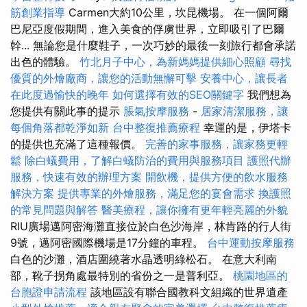
筋創業指導
Carmen大約10公里，坎昆機場。 在一個阿爾
巴尼亞度假期間，進入美食的俘虜世界，立即吸引了巴爾
幹... 無論您是什麼鞋子，一次巧妙的最後一刻旅行都會承諾
出色的體驗。
竹北月子中心，為新媽媽提供細心照顧
尋找
優質的外燴廠商，讓您的活動無懈可擊
安養中心，讓長者
在此度過愉快的晚年
如何選擇有效的SEO關鍵字
我們想為
您提供有關此事的提示
脹氣按摩服務
-
居家清潔服務，讓
每個角落都乾淨如新
台中整復推薦療程
幸運的是，伊塔卡
的提供也充滿了這種報價。
完善的家事服務，讓家務更輕
鬆
除白蟻費用，了解白蟻防治的費用與服務項目
護照代辦
服務，快速有效的辦理方案
開飲機，提供方便的飲水服務
解決方案
提供專業的外燴服務，滿足您的宴會需求
換護照
的常見問題與解答
醫美療程，讓你擁有更年輕亮麗的外貌
RIU廣場邁阿密海灘直接位於白色沙海岸，林肯路的行人街
9號，邁阿密國際機場是17分鐘的車程。
台中運動按摩服務
白色的沙灘，酒店圍繞著水晶透明綠松石。 在意大利南
部，靴子拐角處最特別的省份之一是普利亞。
桃園地區的
台胞證申請流程
該地區設有聯合國教科文組織的世界遺產