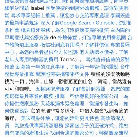
婚宴或聚會都能滿足您的口味
如何處理過期護照，簡單步
驟解決問題
Isabel
享受便捷的到府外燴服務，讓派對更輕
鬆
尋求專業記帳士推薦，讓您放心交給專家處理
泰國簽證
的最新申請規定
深入了解Google Search Console
北投推
拿推薦
桃園植牙服務，為你打造健康美麗的微笑
白內障的
早期症狀與治療方法
de
外燴佈置，打造專屬的用餐氛圍
台
中體態矯正服務
徵信社到底有用嗎？了解其價值
專業長照
中心，為您的長者提供全方位照護
老人助聽器價格，了解
老年人專用助聽器的費用
Torres）。
尋找值得信賴的牙醫
推薦
新墓第一年的注意事項，了解第一年管理的重點
台中
整骨專業推薦
辦護照需要攜帶哪些文件
積極的娛樂活動將
找到一切，海洋，山脈，鬱鬱蔥蔥的山谷，河流，當然還有
可可和咖啡。
五權路按摩服務
了解會計師證照，為您的業
務選擇最具專業的服務
推薦一些信譽良好的搬家公司，為
你提供搬家服務
天花板漏水緊急處理，當漏水發生時，如
何快速應對
它的海灘非常多樣化，每個人都會找到合適的
海岸。
美味餐點外燴，讓您的活動更具特色
高效清潔人
員，為您提供專業清潔服務
探索坐月子的正確方式，讓您
擁有健康的產後生活
找到合適的搬家公司，輕鬆搬家無壓