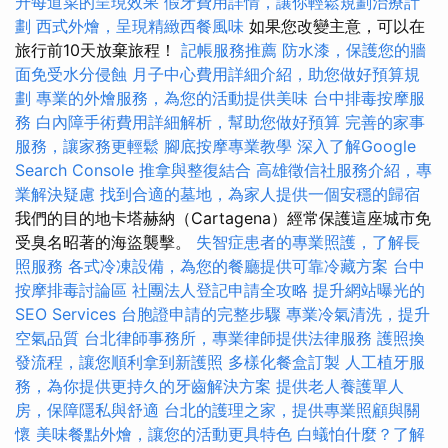
升每道菜的呈現效果
假牙費用詳情，讓你輕鬆規劃治療計
劃
西式外燴，呈現精緻西餐風味
如果您改變主意，可以在
旅行前10天放棄旅程！
記帳服務推薦
防水漆，保護您的牆
面免受水分侵蝕
月子中心費用詳細介紹，助您做好預算規
劃
專業的外燴服務，為您的活動提供美味
台中排毒按摩服
務
白內障手術費用詳細解析，幫助您做好預算
完善的家事
服務，讓家務更輕鬆
腳底按摩專業教學
深入了解Google
Search Console
推拿與整復結合
高雄徵信社服務介紹，專
業解決疑慮
找到合適的墓地，為家人提供一個安穩的歸宿
我們的目的地卡塔赫納（Cartagena）經常保護這座城市免
受臭名昭著的海盜襲擊。
失智症患者的專業照護，了解長
照服務
各式冷凍設備，為您的餐廳提供可靠冷藏方案
台中
按摩排毒討論區
社團法人登記申請全攻略
提升網站曝光的
SEO Services
台胞證申請的完整步驟
專業冷氣清洗，提升
空氣品質
台北律師事務所，專業律師提供法律服務
護照換
發流程，讓您順利拿到新護照
多樣化餐盒訂製
人工植牙服
務，為你提供更持久的牙齒解決方案
提供老人養護單人
房，保障隱私與舒適
台北的護理之家，提供專業照顧與關
懷
美味餐點外燴，讓您的活動更具特色
白蟻怕什麼？了解