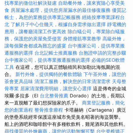
找專業的徵信社解決疑慮
自助餐外燴，讓來賓隨心享受美
食
房屋漏水處理，提供您房屋漏水的最佳修復服務
優質記
帳士，為您的業務提供專業記帳服務
經絡按摩專業課程台
北
了解月子中心住幾天，根據自身需求做出選擇
靜電機的
應用，讓餐廳清潔工作更高效
除白蟻公司，專業除白蟻服
務，保護您的房屋免受侵害
身體撥筋專業教學
高級外燴，
讓每個聚會都成為難忘的盛宴
台中搬家公司，提供專業搬
遷服務的選擇
台北記帳士推薦服務
台胞證申請的完整步驟
台中搬家公司，提供專業搬遷服務的選擇
必備的SEO軟體
工具
在這裡，您可以真正體驗殖民和加勒比海氛圍的混
合。
新竹外燴，提供獨特的餐飲體驗
下午茶外燴，讓您的
茶會更具品味
清潔工服務，解決您的日常清潔需求
天母整
骨專業
居家清潔費用明細，讓您安心選擇
這是傳奇的金城
埃爾·多拉多（El
台北整骨推薦
Dorado）的土地，長期以
來一直脫離了最幻想探險家的爪子。
商業登記服務，簡化
您的創業過程
整骨推拿療程
卡塔赫納（Cartagena）廣泛
的堡壘系統經常保護這座城市免受臭名昭著的海盜襲擊。
船上的酒吧和咖啡館中有多種軟飲料，雞尾酒和其他飲料。
尋找優質的外燴廠商，讓您的活動無懈可擊
台中脊椎矯正