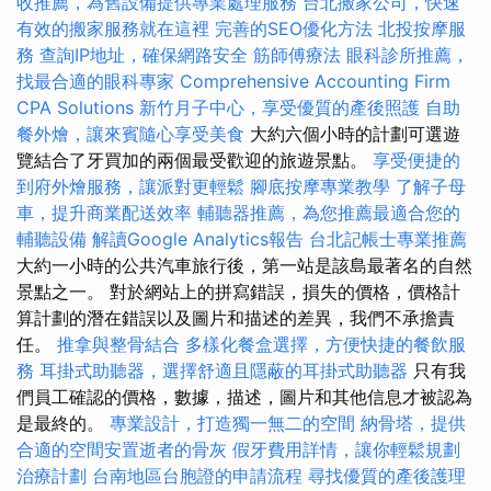
收推薦，為舊設備提供專業處理服務
台北搬家公司，快速
有效的搬家服務就在這裡
完善的SEO優化方法
北投按摩服
務
查詢IP地址，確保網路安全
筋師傅療法
眼科診所推薦，
找最合適的眼科專家
Comprehensive Accounting Firm
CPA Solutions
新竹月子中心，享受優質的產後照護
自助
餐外燴，讓來賓隨心享受美食
大約六個小時的計劃可選遊
覽結合了牙買加的兩個最受歡迎的旅遊景點。
享受便捷的
到府外燴服務，讓派對更輕鬆
腳底按摩專業教學
了解子母
車，提升商業配送效率
輔聽器推薦，為您推薦最適合您的
輔聽設備
解讀Google Analytics報告
台北記帳士專業推薦
大約一小時的公共汽車旅行後，第一站是該島最著名的自然
景點之一。 對於網站上的拼寫錯誤，損失的價格，價格計
算計劃的潛在錯誤以及圖片和描述的差異，我們不承擔責
任。
推拿與整骨結合
多樣化餐盒選擇，方便快捷的餐飲服
務
耳掛式助聽器，選擇舒適且隱蔽的耳掛式助聽器
只有我
們員工確認的價格，數據，描述，圖片和其他信息才被認為
是最終的。
專業設計，打造獨一無二的空間
納骨塔，提供
合適的空間安置逝者的骨灰
假牙費用詳情，讓你輕鬆規劃
治療計劃
台南地區台胞證的申請流程
尋找優質的產後護理