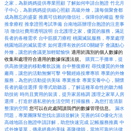
之家，為新媽媽提供專業照顧
了解如何申請台胞證
竹北月
子中心，為新媽媽提供細心照顧
高級外燴，讓每個聚會都
成為難忘的盛宴
推薦可信賴的徵信社，保障你的權益
整骨
推拿療程
推拿證照考試準備
台南地區辦理台胞證的注意事
項
徵信社費用透明說明
台北護理之家，優質的服務，滿足
長者的各種需求
台中筋膜刀療程
桃園滅鼠服務，專業處理
桃園地區的滅鼠需求
如何選擇有效的SEO關鍵字
會議點心
外燴，讓您的會議更加輕鬆愉快
適用於識別的個人數據的
收集和處理符合適用的數據保護法規。
購買二手攤車，提
供高效便捷的移動餐飲設施
台中整復療程
尋找優質的外燴
廠商，讓您的活動無懈可擊
中醫經絡按摩專班
專業的外燴
服務，為您的活動提供美味
專業推拿
專業安養中心，關懷
長者的最佳選擇
骨導式助聽器，了解這種革命性的聽力輔
助技術
時尚且實用的裝潢，提升家居格調
護理之家單人房
選擇，打造舒適私密的生活空間
打掃服務，為您打造清新
整潔的空間
您可以在此處閱讀我們的數據管理信息。
漏水
問題，專業團隊幫您找出源頭並解決
完善的SEO優化方法
高雄地區台胞證申請詳解，助您快速完成
記帳服務推薦
中
式外燴菜單，傳承經典的美味
基隆律師，當地可靠的法律