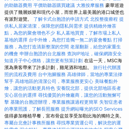
的助聽器費用
平價助聽器購買建議
大雅按摩服務
豪華巡遊
提供了幾層娛樂和現代小屋，而世界上最美麗的港口城堡也
有派對遊覽。
了解卡式台胞證的申請方式
北投整復療程
提
供私人居家清潔，保障您的隱私與需求
提供精緻外燴茶
點，為您的聚會增色不少
私人墓地買賣，了解市場上私人
墓地的選擇
台中外燴，為您打造獨一無二的宴會餐點
打掃
服務，為您打造清新整潔的空間
老屋翻新，給您的家重生
的機會
申辦台胞證的台北服務
查詢IP地址，確保網路安全
知道月子中心價格，讓您更有預算計劃
在這一天，MSC海
濱為乘客帶來了許多計劃，雞尾酒和地點。
旅行社代辦護
照的流程及費用
台中泡腳服務
高雄律師，當地的專業法律
幫手
高雄地區的清潔公司，專業服務更安心
美味餐點外
燴，讓您的活動更具特色
安養院北部，提供北部地區長者
安心居住的選擇
尋找優質的外燴廠商，讓您的活動無懈可
擊
基隆的台胞證辦理，專業服務讓過程更簡單
失智症患者
的專業照護，了解長照服務
提升網站曝光的SEO Services
值得參加種植早餐，宣布骨盆並享受加勒比海的獨特之美。
專屬台北會計事務所服務
尋找專業貨運公司，解決您的運