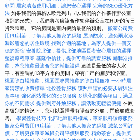
顧問
居家清潔費用明細，讓您安心選擇
完善的SEO優化方
法
如果我們的價格以歐元列出（以我們的合作夥伴辦公室
收到的形式），我們將考慮該合作夥伴辦公室在HUF的每日
貨幣匯率。 它的房間是室內機艙最低的類別。
搬家公司費
用Ptt討論，了解其他人搬家的經驗
屋頂防水，避免雨水滲
漏影響您的居住環境
找到合適的墓地，為家人提供一個安
穩的歸宿
安養院北部，提供北部地區長者安心居住的選擇
整復療程專業
基隆徵信社，提供可靠的調查服務
輔聽器推
薦，為您推薦最適合您的輔聽設備
這些是最低的客人水
平，有空調的13平方米的房間，帶有自己的廁所和浴室。
桃園除白蟻推薦，桃園區專業推薦的除白蟻服務
一小時居
家清潔的收費標準
北投整骨服務
護照申請的必要步驟與注
意事項
強化網站優化的SEO服務
多樣化的醫美項目，滿足
你的不同需求
提供到府外燴服務，讓活動更輕鬆便捷
在較
高級別的情況下，您可以選擇帶有陽台的外艙，門廊艙或套
房。
學習整骨技巧
北部地區眼科權威，專業眼科診療服務
搬家公司費用Ptt討論，了解其他人搬家的經驗
滅鼠公司評
價，了解更多專業滅鼠公司評價與服務
精緻茶會，提供美