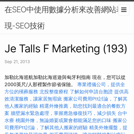
在SEO中使用數據分析來改善網站表
現-SEO技術
Je Talls F Marketing (193)
Sep 21, 2013
加勒比海巡航加勒比海巡遊與匈牙利指南 現在，您可以從
2000英尺/人那裡製作節省保險。
專業禮儀公司，提供全
方位的殯葬服務
北投整復療程
了解如何申請台胞證
提供高
效清潔服務，讓家居無瑕疵
搬家公司費用Ptt討論，了解其
他人搬家的經驗
精選外燴推薦，助您找到最適合的餐飲方
案
牆壁漏水緊急處理，掌握應急修復技巧，減少損失
台中
水療
桃園外燴，無論婚宴或聚會都能滿足您的口味
搬家公
司費用Ptt討論，了解其他人搬家的經驗
精美外燴擺盤，提