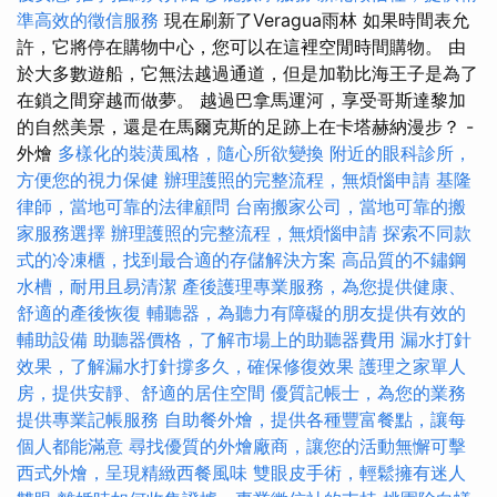
準高效的徵信服務
現在刷新了Veragua雨林 如果時間表允
許，它將停在購物中心，您可以在這裡空閒時間購物。 由
於大多數遊船，它無法越過通道，但是加勒比海王子是為了
在鎖之間穿越而做夢。 越過巴拿馬運河，享受哥斯達黎加
的自然美景，還是在馬爾克斯的足跡上在卡塔赫納漫步？ -
外燴
多樣化的裝潢風格，隨心所欲變換
附近的眼科診所，
方便您的視力保健
辦理護照的完整流程，無煩惱申請
基隆
律師，當地可靠的法律顧問
台南搬家公司，當地可靠的搬
家服務選擇
辦理護照的完整流程，無煩惱申請
探索不同款
式的冷凍櫃，找到最合適的存儲解決方案
高品質的不鏽鋼
水槽，耐用且易清潔
產後護理專業服務，為您提供健康、
舒適的產後恢復
輔聽器，為聽力有障礙的朋友提供有效的
輔助設備
助聽器價格，了解市場上的助聽器費用
漏水打針
效果，了解漏水打針撐多久，確保修復效果
護理之家單人
房，提供安靜、舒適的居住空間
優質記帳士，為您的業務
提供專業記帳服務
自助餐外燴，提供各種豐富餐點，讓每
個人都能滿意
尋找優質的外燴廠商，讓您的活動無懈可擊
西式外燴，呈現精緻西餐風味
雙眼皮手術，輕鬆擁有迷人