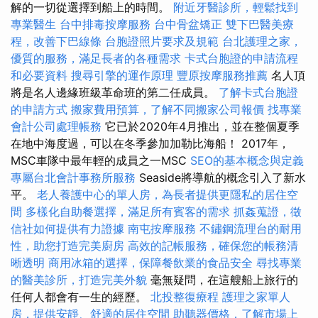
解的一切從選擇到船上的時間。
附近牙醫診所，輕鬆找到
專業醫生
台中排毒按摩服務
台中骨盆矯正
雙下巴醫美療
程，改善下巴線條
台胞證照片要求及規範
台北護理之家，
優質的服務，滿足長者的各種需求
卡式台胞證的申請流程
和必要資料
搜尋引擎的運作原理
豐原按摩服務推薦
名人頂
將是名人邊緣班級革命班的第二任成員。
了解卡式台胞證
的申請方式
搬家費用預算，了解不同搬家公司報價
找專業
會計公司處理帳務
它已於2020年4月推出，並在整個夏季
在地中海度過，可以在冬季參加加勒比海船！ 2017年，
MSC車隊中最年輕的成員之一MSC
SEO的基本概念與定義
專屬台北會計事務所服務
Seaside將導航的概念引入了新水
平。
老人養護中心的單人房，為長者提供更隱私的居住空
間
多樣化自助餐選擇，滿足所有賓客的需求
抓姦蒐證，徵
信社如何提供有力證據
南屯按摩服務
不鏽鋼流理台的耐用
性，助您打造完美廚房
高效的記帳服務，確保您的帳務清
晰透明
商用冰箱的選擇，保障餐飲業的食品安全
尋找專業
的醫美診所，打造完美外貌
毫無疑問，在這艘船上旅行的
任何人都會有一生的經歷。
北投整復療程
護理之家單人
房，提供安靜、舒適的居住空間
助聽器價格，了解市場上