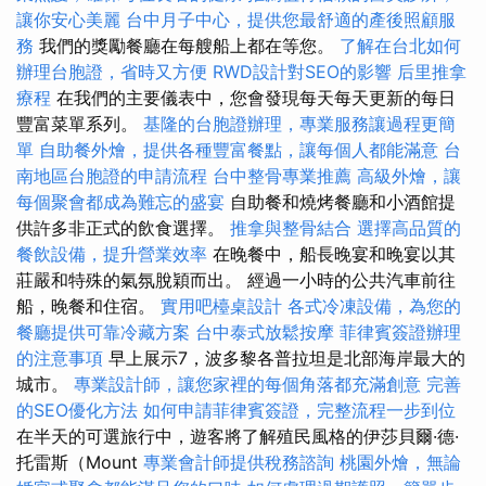
讓你安心美麗
台中月子中心，提供您最舒適的產後照顧服
務
我們的獎勵餐廳在每艘船上都在等您。
了解在台北如何
辦理台胞證，省時又方便
RWD設計對SEO的影響
后里推拿
療程
在我們的主要儀表中，您會發現每天每天更新的每日
豐富菜單系列。
基隆的台胞證辦理，專業服務讓過程更簡
單
自助餐外燴，提供各種豐富餐點，讓每個人都能滿意
台
南地區台胞證的申請流程
台中整骨專業推薦
高級外燴，讓
每個聚會都成為難忘的盛宴
自助餐和燒烤餐廳和小酒館提
供許多非正式的飲食選擇。
推拿與整骨結合
選擇高品質的
餐飲設備，提升營業效率
在晚餐中，船長晚宴和晚宴以其
莊嚴和特殊的氣氛脫穎而出。 經過一小時的公共汽車前往
船，晚餐和住宿。
實用吧檯桌設計
各式冷凍設備，為您的
餐廳提供可靠冷藏方案
台中泰式放鬆按摩
菲律賓簽證辦理
的注意事項
早上展示7，波多黎各普拉坦是北部海岸最大的
城市。
專業設計師，讓您家裡的每個角落都充滿創意
完善
的SEO優化方法
如何申請菲律賓簽證，完整流程一步到位
在半天的可選旅行中，遊客將了解殖民風格的伊莎貝爾·德·
托雷斯（Mount
專業會計師提供稅務諮詢
桃園外燴，無論