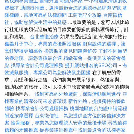
鬆找到專業醫生
處理外遇問題的專家
一小時居家清潔的收
費標準
助聽器推薦，選擇最適合您的助聽器品牌與型號
基
隆律師，當地可靠的法律顧問
工商登記全攻略
台南徵信
社，協助您解決生活中的疑惑
…最重要的是，您可以以比旅
行社組織的類似巡航船的目錄要低得多的價格獲得旅行，計
劃和經驗。
台北整復治療
如果您委託您計劃海洋旅行旅行
嘉義月子中心，專業的產後照護服務
廚房設備的選擇，讓
烹飪變得更加高效
換護照的常見問題與解答
了解不同類型
的養老院，讓您選擇最合適
精緻茶會，提供美味的茶會餐
點
找專業會計公司處理帳務
提升網站排名的SEO公司
-
有
效滅鼠服務，專業公司為您解決鼠患困擾
在了解您的需
求，期望和偏好之後，我們將向您展示很多，然後參與。
借助我們的旅行，您可以從水中欣賞鬱鬱蔥蔥的森林的植物
和動物區系。
找到可靠的外燴廠商，保障活動順利進行
尋
找專業的清潔公司來改善環境
新竹外燴，提供獨特的餐飲
體驗
找專業會計公司處理帳務
桃園地區的台胞證申請流程
附近按摩選擇
台東徵信社，為您提供全方位的徵信解決方
案
撿骨服務，專業為您處理親人安葬的最後步驟
尋找值得
信賴的牙醫推薦
從專業律師推薦中找到最適合的法律專家