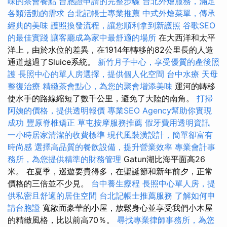
味的茶會餐點
台胞證申請的完整步驟
台北外燴服務，滿足
各類活動的需求
台北記帳士專業推薦
中式外燴菜單，傳承
經典的美味
護照換發流程，讓您順利拿到新護照
谷歌SEO
的最佳實踐
讓客廳成為家中最舒適的場所
在大西洋和太平
洋上，由於水位的差異，在1914年轉移的82公里長的人造
通道越過了Sluice系統。
新竹月子中心，享受優質的產後照
護
長照中心的單人房選擇，提供個人化空間
台中水療
天母
整復治療
精緻茶會點心，為您的聚會增添美味
運河的轉移
使水手的路線縮短了數千公里，避免了大陸的南角。
打掃
阿姨的價格，提供透明報價
專業SEO Agency幫助你實現
成功
豐原脊椎矯正
草屯按摩服務推薦
假牙費用透明資訊
一小時居家清潔的收費標準
現代風裝潢設計，簡單卻富有
時尚感
選擇高品質的餐飲設備，提升營業效率
專業會計事
務所，為您提供精準的財務管理
Gatun湖比海平面高26
米。 在夏季，巡遊要貴得多，在聖誕節和新年前夕，正常
價格的三倍並不少見。
台中養生療程
長照中心單人房，提
供私密且舒適的居住空間
台北記帳士推薦服務
了解如何申
請台胞證
寬敞而豪華的小屋，放鬆身心並享受我們小木屋
的精緻風格，比以前高70％。
尋找專業律師事務所，為您