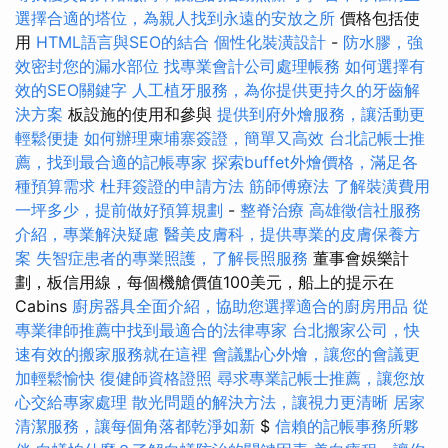
選擇合適的塔位，為親人找到永遠的安放之所
價格包括使
用
HTML語言與SEO的結合
個性化裝潢設計
-
防水膠，強
效密封您的漏水部位
找專業會計公司處理帳務
如何選擇有
效的SEO關鍵字
人工植牙服務，為你提供更持久的牙齒解
決方案
板設施的使用和參與
提供到府外燴服務，讓活動更
輕鬆便捷
如何辦理柬埔寨簽證，簡單又高效
台北記帳士推
薦，找到最合適的記帳專家
探索buffet外燴價格，滿足各
種預算需求
杜拜簽證的申請方法
筋師傅療法
了解裝潢費用
一坪多少，提前做好預算規劃
-
整脊治療
高雄徵信社服務
介紹，專業解決疑慮
醫美皮膚科，提供專業的皮膚保養方
案
失智症患者的專業照護，了解長照服務
董事會娛樂計
劃，板信用線，每個機艙價值100美元，船上的提示在
Cabins
廚房器具全面介紹，協助您選擇適合的廚房用品
從
專業律師推薦中找到最適合的法律專家
台北搬家公司，快
速有效的搬家服務就在這裡
會議點心外燴，讓您的會議更
加輕鬆愉快
復健師資格證照
尋求專業記帳士推薦，讓您放
心交給專家處理
散光問題的解決方法，讓視力更清晰
居家
清潔服務，讓每個角落都乾淨如新
$
信賴的記帳事務所夥