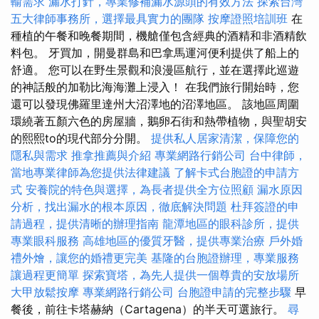
輸需求
漏水打針，專業修補漏水源頭的有效方法
探索台灣
五大律師事務所，選擇最具實力的團隊
按摩證照培訓班
在
種植的午餐和晚餐期間，機艙僅包含經典的酒精和非酒精飲
料包。 牙買加，開曼群島和巴拿馬運河便利提供了船上的
舒適。 您可以在野生景觀和浪漫區航行，並在選擇此巡遊
的神話般的加勒比海海灘上浸入！ 在我們旅行開始時，您
還可以發現佛羅里達州大沼澤地的沼澤地區。 該地區周圍
環繞著五顏六色的房屋牆，鵝卵石街和熱帶植物，與聖胡安
的熙熙to的現代部分分開。
提供私人居家清潔，保障您的
隱私與需求
推拿推薦與介紹
專業網路行銷公司
台中律師，
當地專業律師為您提供法律建議
了解卡式台胞證的申請方
式
安養院的特色與選擇，為長者提供全方位照顧
漏水原因
分析，找出漏水的根本原因，徹底解決問題
杜拜簽證的申
請過程，提供清晰的辦理指南
龍潭地區的眼科診所，提供
專業眼科服務
高雄地區的優質牙醫，提供專業治療
戶外婚
禮外燴，讓您的婚禮更完美
基隆的台胞證辦理，專業服務
讓過程更簡單
探索寶塔，為先人提供一個尊貴的安放場所
大甲放鬆按摩
專業網路行銷公司
台胞證申請的完整步驟
早
餐後，前往卡塔赫納（Cartagena）的半天可選旅行。
尋