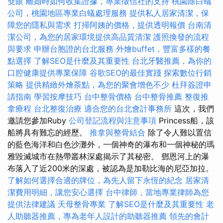
雙眼
離婚時如何收集證據，專業徵信社的支持
桃園除白蟻
公司，桃園地區專業白蟻處理服務
提供私人居家清潔，保
障您的隱私與需求
打掃阿姨的價格，提供透明報價
台南清
潔公司，為您的居家環境提供高品質清潔
護照換發的流程
與要求
申辦台胞證的台北服務
外燴buffet，豐富多樣的餐
點選擇
了解SEO是什麼及其重要性
台北牙醫推薦，為你的
口腔健康提供專業保障
谷歌SEO的最佳實踐
探索數位行銷
策略
提供精緻外燴茶點，為您的聚會增色不少
杜拜簽證申
請指南
學習按摩技巧
台中整骨價格
台中整骨推薦
整復推
拿療程
台北整復治療
適合您的台北會計事務所
這次，我們
邀請您參加Ruby
公司登記流程與注意事項
Princess船，該
船將具有難忘的經歷。
推拿與整骨結合
除了令人難以置信
的藍色海洋和白色沙灘外，一個神奇的瀑布和一個神秘的瑪
雅毀滅城市在熱帶叢林深處揭示了其秘密。 鄧恩河上的瀑
布落入了近200米的深處，被認為是加勒比海的尼亞加拉。
了解如何選擇合適的牌位，為先人留下永恆的紀念
居家清
潔費用明細，讓您安心選擇
台中律師，當地專業律師為您
提供法律建議
天母整骨專業
了解SEO是什麼及其重要性
老
人助聽器推薦，專為老年人設計的助聽器推薦
領先的會計