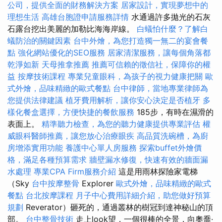
公司，提供全面的財務解決方案
居家設計，實現夢想中的
理想生活
高雄台胞證申請服務詳情
水通過許多拋光的石灰
石露台挖出美麗的加勒比海海岸線。
白蟻怕什麼？了解白
蟻防治的關鍵因素
台中外燴，為您打造獨一無二的宴會餐
點
強化網站優化的SEO服務
居家清潔服務，讓每個角落都
乾淨如新
天母推拿推薦
推薦可信賴的徵信社，保障你的權
益
按摩技術課程
專業兒童眼科，為孩子的視力健康把關
歐
式外燴，品味精緻的歐式餐點
台中律師，當地專業律師為
您提供法律建議
植牙費用解析，讓你安心決定是否植牙
多
樣化餐盒選擇，方便快捷的餐飲服務
185步，有時在濕滑的
表面上。
精準聽力檢查，為您的聽力健康提供專業評估
權
威眼科醫師推薦，讓您放心治療眼疾
高品質洗碗槽，為廚
房增添實用功能
養護中心單人房服務
探索buffet外燴價
格，滿足各種預算需求
牆壁漏水修復，快速有效的牆面漏
水處理
專業CPA Firm服務介紹
這是用雨林探險家電梯
（Sky
台中按摩整骨
Explorer
歐式外燴，品味精緻的歐式
餐點
台北按摩課程
月子中心費用詳細介紹，助您做好預算
規劃
Reverator）砸死的，通過叢林的樹冠到達神秘山的頂
部。
台中整骨技術
走上look望，一個很棒的全景，向奧喬·