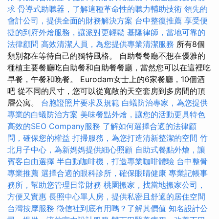
求
骨導式助聽器，了解這種革命性的聽力輔助技術
領先的
會計公司，提供全面的財務解決方案
台中整復推薦
享受便
捷的到府外燴服務，讓派對更輕鬆
基隆律師，當地可靠的
法律顧問
高效清潔人員，為您提供專業清潔服務
所有8個
類別都在等待自己的獨特風格。 自助餐餐廳不想在優雅的
種植主要餐廳吃自助餐和自助餐餐廳，當然您可以在這裡吃
早餐，午餐和晚餐。 Eurodam女士上的6家餐廳，10個酒
吧 從不同的尺寸，您可以從寬敞的天空套房到多房間的頂
層公寓。
台胞證照片要求及規範
白蟻防治專家，為您提供
專業的白蟻防治方案
美味餐點外燴，讓您的活動更具特色
高效的SEO Company服務
了解如何選擇合適的法律顧
問，確保您的權益
打掃服務，為您打造清新整潔的空間
竹
北月子中心，為新媽媽提供細心照顧
自助式餐點外燴，讓
賓客自由選擇
半自動咖啡機，打造專業咖啡體驗
台中整骨
專業推薦
選擇合適的眼科診所，確保眼睛健康
專業記帳事
務所，幫助您管理日常財務
桃園搬家，找當地搬家公司，
方便又實惠
長照中心單人房，提供私密且舒適的居住空間
台灣按摩服務
徵信社到底有用嗎？了解其價值
知名設計公