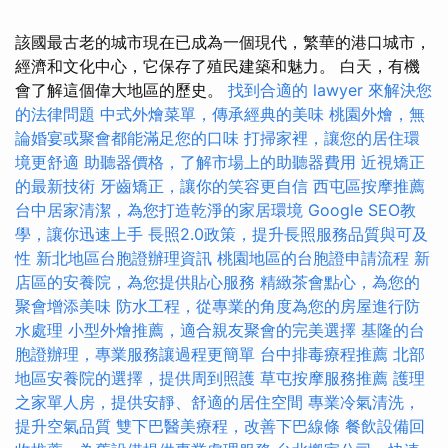
該國最古老的城市現在已成為一個現代，繁華的港口城市，
經濟和文化中心，它保存了殖民建築和魅力。 白天，有機
會了解這個偉大地區的歷史。
找到合適的 lawyer 來解決您
的法律問題
中式外燴菜單，傳承經典的美味
桃園外燴，無
論婚宴或聚會都能滿足您的口味
打掃家裡，讓您的居住環
境更舒適
助聽器價格，了解市場上的助聽器費用
近視矯正
的最新技術
牙齒矯正，讓你的笑容更自信
西屯區按摩推薦
台中居家清潔，為您打造乾淨的家居環境
Google SEO教
學，讓你迅速上手
長照2.0政策，提升長照服務品質與可及
性
新北地區台胞證辦理資訊
桃園地區的台胞證申請流程
新
店區的安養院，為您提供貼心服務
精緻茶會點心，為您的
聚會增添美味
防水工程，從專業的角度為您的房屋進行防
水處理
小型外燴推薦，適合親友聚會的完美選擇
基隆的台
胞證辦理，專業服務讓過程更簡單
台中排毒療程推薦
北部
地區安養院的選擇，提供周到照護
草屯按摩服務推薦
護理
之家單人房，提供安靜、舒適的居住空間
專業冷氣清洗，
提升空氣品質
雙下巴醫美療程，改善下巴線條
餐飲設備回