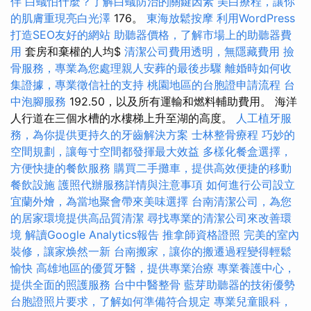
伴
白蟻怕什麼？了解白蟻防治的關鍵因素
美白療程，讓你
的肌膚重現亮白光澤
176。
東海放鬆按摩
利用WordPress
打造SEO友好的網站
助聽器價格，了解市場上的助聽器費
用
套房和棄權的人均$
清潔公司費用透明，無隱藏費用
撿
骨服務，專業為您處理親人安葬的最後步驟
離婚時如何收
集證據，專業徵信社的支持
桃園地區的台胞證申請流程
台
中泡腳服務
192.50，以及所有運輸和燃料輔助費用。 海洋
人行道在三個水槽的水樓梯上升至湖的高度。
人工植牙服
務，為你提供更持久的牙齒解決方案
士林整骨療程
巧妙的
空間規劃，讓每寸空間都發揮最大效益
多樣化餐盒選擇，
方便快捷的餐飲服務
購買二手攤車，提供高效便捷的移動
餐飲設施
護照代辦服務詳情與注意事項
如何進行公司設立
宜蘭外燴，為當地聚會帶來美味選擇
台南清潔公司，為您
的居家環境提供高品質清潔
尋找專業的清潔公司來改善環
境
解讀Google Analytics報告
推拿師資格證照
完美的室內
裝修，讓家焕然一新
台南搬家，讓你的搬遷過程變得輕鬆
愉快
高雄地區的優質牙醫，提供專業治療
專業養護中心，
提供全面的照護服務
台中中醫整骨
藍芽助聽器的技術優勢
台胞證照片要求，了解如何準備符合規定
專業兒童眼科，