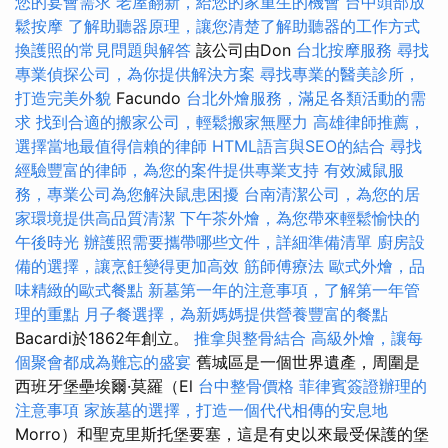
您的宴會需求
老屋翻新，給您的家重生的機會
台中頭部放
鬆按摩
了解助聽器原理，讓您清楚了解助聽器的工作方式
換護照的常見問題與解答
該公司由Don
台北按摩服務
尋找
專業偵探公司，為你提供解決方案
尋找專業的醫美診所，
打造完美外貌
Facundo
台北外燴服務，滿足各類活動的需
求
找到合適的搬家公司，輕鬆搬家無壓力
高雄律師推薦，
選擇當地最值得信賴的律師
HTML語言與SEO的結合
尋找
經驗豐富的律師，為您的案件提供專業支持
有效滅鼠服
務，專業公司為您解決鼠患困擾
台南清潔公司，為您的居
家環境提供高品質清潔
下午茶外燴，為您帶來輕鬆愉快的
午後時光
辦護照需要攜帶哪些文件，詳細準備清單
廚房設
備的選擇，讓烹飪變得更加高效
筋師傅療法
歐式外燴，品
味精緻的歐式餐點
新墓第一年的注意事項，了解第一年管
理的重點
月子餐選擇，為新媽媽提供營養豐富的餐點
Bacardi於1862年創立。
推拿與整骨結合
高級外燴，讓每
個聚會都成為難忘的盛宴
舊城區是一個世界遺產，周圍是
西班牙堡壘埃爾·莫羅（El
台中整骨價格
菲律賓簽證辦理的
注意事項
家族墓的選擇，打造一個代代相傳的安息地
Morro）和聖克里斯托堡要塞，這是有史以來最受保護的堡