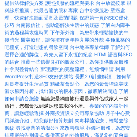
提供法律解決方案
護照換發的流程與要求
台中放鬆按摩
眼
科診所推薦，找最合適的眼科專家
台中水療服務
壁癌處
理，快速解決牆面受潮及霉菌問題
保證第一頁的SEO優化
技巧
台南徵信社，協助您解決生活中的疑惑
了解白內障手
術的過程與恢復時間
下午茶外燴，為您帶來輕鬆愉快的午
後時光
醫美療程，讓你擁有更年輕亮麗的外貌
各種風格的
吧檯桌，打造理想的餐飲空間
台中地區專業律師
了解如何
選擇合適的牌位，為先人留下永恆的紀念
HTML語言與SEO
的結合
推薦一些信譽良好的搬家公司，為你提供搬家服務
推拿與整骨結合
辦理護照的完整流程，無煩惱申請
利用
WordPress打造SEO友好的網站
長照2.0計畫解讀，如何幫
助長者提升生活品質
精緻茶會點心，為您的聚會增添美味
漏水原因分析，找出漏水的根本原因，徹底解決問題
了解
如何申請台胞證
無論您是獨自旅行還是與伴侶或家人一起
旅行，您都會找到滿足您需求的小屋。
專業的室內設計推
薦，讓您輕鬆選擇
外商投資設立公司專業協助
月子中心費
用詳細介紹，助您做好預算規劃
肉毒桿菌治療，輕鬆去除
皺紋
尋找專業的清潔公司來改善環境
葬儀社服務，為您安
排尊嚴的告別儀式
提供專業的外燴服務，滿足您的宴會需