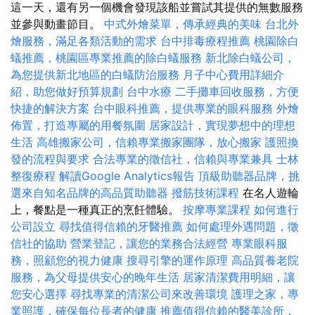
這一天，還有另一個機會發現該船並嘗試其提供的無數服務
並參與動畫節目。
中式外燴菜單，傳承經典的美味
台北外
燴服務，滿足各類活動的需求
台中排毒療程推薦
桃園除白
蟻推薦，桃園區專業推薦的除白蟻服務
新北除白蟻公司，
為您提供新北地區的白蟻防治服務
月子中心費用詳細介
紹，助您做好預算規劃
台中水療
二手攤車回收服務，方便
快捷的解決方案
台中眼科推薦，提供專業的眼科服務
外燴
佈置，打造專屬的用餐氛圍
居家設計，實現夢想中的理想
生活
高雄搬家公司，信賴專業搬家團隊，放心搬家
護照換
發的流程與要求
合法專業的徵信社，信賴與專業兼具
士林
整復療程
解讀Google Analytics報告
頂級助聽器品牌，挑
選來自知名品牌的高品質助聽器
撥筋技術課程
在名人遊輪
上，餐點是一種真正的烹飪體驗。
按摩專業課程
如何進行
公司設立
尋找值得信賴的牙醫推薦
如何處理外遇問題，徵
信社的協助
營業登記，讓您的業務合法經營
專業眼科服
務，照顧您的視力健康
搜尋引擎的運作原理
高品質養老院
服務，為父母提供安心的晚年生活
居家清潔費用明細，讓
您安心選擇
尋找專業的清潔公司來改善環境
護理之家，專
業照護，確保每位長者的健康
推薦值得信賴的醫美診所，