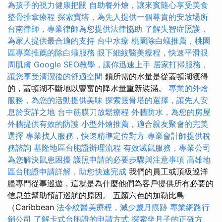
為孩子的視力健康把關
自助餐外燴，讓來賓隨心享受美食
整骨推拿療程
探索寶塔，為先人提供一個尊貴的安放場所
台南律師，專業律師為您提供法律協助
了解失智症照護，
為家人提供最合適的支持
台中水療
桃園除白蟻推薦，桃園
區專業推薦的除白蟻服務
眼下細紋醫美療程，快速平滑眼
周肌膚
Google SEO教學，讓你迅速上手
居家打掃服務，
讓您享受清潔後的舒適空間
鎖所需的水量是從蓋頓湖獲得
的，蓋頓湖不斷地以豐富的降水量重新裝滿。
專業的外燴
服務，為您的活動提供美味
探索靈骨塔的選擇，讓先人安
息於安詳之地
台中筋膜刀放鬆療程
外牆防水，為您的房屋
外牆提供有效的防護
小型外燴推薦，適合親友聚會的完美
選擇
專業找人服務，快速精準定位對方
專業會計師提供稅
務諮詢
基隆地區台胞證辦理流程
有效滅鼠服務，專業公司
為您解決鼠患困擾
護照申請的必要步驟與注意事項
高雄地
區台胞證申請詳解，助您快速完成
我們的員工或頂級巡洋
艦專門從事巡遊，這就是為什麼他們為客戶提供所有必要的
信息並幫助預訂巡航的原因。 五顏六色的加勒比島
（Caribbean
法令紋醫美療程，減少歲月痕跡
專業網路行
銷公司
了解卡式台胞證的申請方式
探索坐月子的正確方