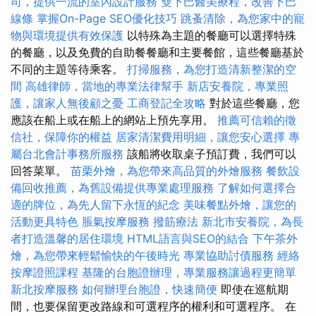
司，提供一流的室內設計服務
雙下巴醫美療程，改善下巴
線條
掌握On-Page SEO優化技巧
跳蚤清除，為您家中的寵
物與環境提供有效保護
以特殊為主題的餐廳可以選擇特殊
的餐廳，以及免費的自助餐餐廳和主要餐館，這些餐廳基於
不同的主題等待乘客。
打掃服務，為您打造清新整潔的空
間
高雄律師，當地的專業法律幫手
新店安養院，專業照
護，讓家人無後顧之憂
工商登記全攻略
對於這些餐廳，您
應該在船上或在船上的網站上預先享用。
推薦可信賴的徵
信社，保障你的權益
居家清潔費用明細，讓您安心選擇
專
屬台北會計事務所服務
該船將收取桌子預訂費，我們可以
回答菜單。
苗栗外燴，為您帶來高品質的外燴服務
餐飲設
備回收推薦，為舊設備提供專業處理服務
了解如何選擇合
適的牌位，為先人留下永恆的紀念
美味餐點外燴，讓您的
活動更具特色
脹氣按摩服務
撥筋療法
新北市安養院，為長
者打造溫馨的居住環境
HTML語言與SEO的結合
下午茶外
燴，為您帶來輕鬆愉快的午後時光
專業協助討債服務
經絡
按摩證照課程
基隆的台胞證辦理，專業服務讓過程更簡單
新北按摩服務
如何辦理台胞證，快速簡便
即使在巡航期
間，也要保留更改路線和可選程序的權利和可選程序。 在