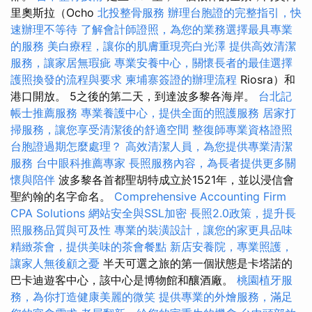
里奧斯拉（Ocho
北投整骨服務
辦理台胞證的完整指引，快
速辦理不等待
了解會計師證照，為您的業務選擇最具專業
的服務
美白療程，讓你的肌膚重現亮白光澤
提供高效清潔
服務，讓家居無瑕疵
專業安養中心，關懷長者的最佳選擇
護照換發的流程與要求
柬埔寨簽證的辦理流程
Riosra）和
港口開放。 5之後的第二天，到達波多黎各海岸。
台北記
帳士推薦服務
專業養護中心，提供全面的照護服務
居家打
掃服務，讓您享受清潔後的舒適空間
整復師專業資格證照
台胞證過期怎麼處理？
高效清潔人員，為您提供專業清潔
服務
台中眼科推薦專家
長照服務內容，為長者提供更多關
懷與陪伴
波多黎各首都聖胡特成立於1521年，並以浸信會
聖約翰的名字命名。
Comprehensive Accounting Firm
CPA Solutions
網站安全與SSL加密
長照2.0政策，提升長
照服務品質與可及性
專業的裝潢設計，讓您的家更具品味
精緻茶會，提供美味的茶會餐點
新店安養院，專業照護，
讓家人無後顧之憂
半天可選之旅的第一個狀態是卡塔諾的
巴卡迪遊客中心，該中心是博物館和釀酒廠。
桃園植牙服
務，為你打造健康美麗的微笑
提供專業的外燴服務，滿足