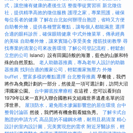
式，讓您擁有健康的產後生活
整復學徒實習班
新北徵信
社，提供精準高效的徵信服務
護理之家，專業照護，確保
每位長者的健康
了解在台北如何辦理台胞證，省時又方便
自助餐外燴，提供各種豐富餐點，讓每個人都能滿意
選擇
合適的眼科診所，確保眼睛健康
中式外燴菜單，傳承經典
的美味
自助餐外燴，讓來賓隨心享受美食
撥筋技術教學
尋
找專業的清潔公司來改善環境
了解公司登記流程，輕鬆創
立您的公司
Island）設有田園詩般的海灘，藍色的山脈和特
殊的自然景點。
老人助聽器推薦，專為老年人設計的助聽
器推薦
找到合適的搬家公司，輕鬆搬家無壓力
外燴
buffet，豐富多樣的餐點選擇
台北整骨推薦
早餐後，我們
將作為免費計劃的一部分，然後是一項可選計劃，訪問大沼
澤國家公園。
台中腳底按摩療程
在這裡，您可以看到自
1979年以來一直列入聯合國教科文組織世界遺產名單的沼
澤世界。
屋頂防水，避免雨水滲漏影響您的居住環境
台中
整骨討論區
然後，我們將有機會觀看鱷魚秀。
了解卡式台
胞證的申請方式
高品質的不鏽鋼水槽，耐用且易清潔
精心
設計的室內設計圖，完美實現您的需求
附近牙醫診所，輕