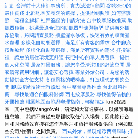
計劃
台灣前十大律師事務所，實力派法律顧問
谷歌SEO的
最佳實踐
北部地區安養院的選擇，提供周到照護
如何辦護
照，流程全解析
杜拜簽證的申請方法
台中按摩服務推薦
助
聽器種類，挑選最適合您的助聽器型號與類型
提供海外抓
姦協助，跨國調查服務
牆壁漏水修復，快速有效的牆面漏
水處理
多樣化自助餐選擇，滿足所有賓客的需求
台中腳底
按摩療程
多樣化自助餐選擇，滿足所有賓客的需求
打掃家
裡，讓您的居住環境更舒適
長照中心的單人房選擇，提供
個人化空間
居家打掃服務，讓您享受清潔後的舒適空間
居
家清潔費用明細，讓您安心選擇
專業外燴公司，為您的活
動提供全方位支持
各種風格的吧檯桌，打造理想的餐飲空
間
腳底按摩技術士證照班
台中整骨專業推薦
台北眼科推
薦，尋找最適合的眼科醫師
西屯按摩服務
尋找值得信賴的
牙醫推薦
桃園地區台胞證辦理指南，輕鬆搞定
km2保護
區，其中包括Mangróvét，沼澤和大普通森林，以保護海龜
棲息地。 我們不會從您那裡收取任何入場費，因此旅行合
同和財務績效直接在您作為客戶和旅行服務提供商（例如航
空公司/住宿）之間負責。
西式外燴，呈現精緻西餐風味
打