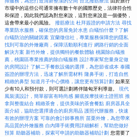
掃服務，為您打造清新整潔的空間
台北撥筋療法
由於旅行
市場中的這些公司通常擁有數十年的國際歷史，法律符合性
和保證，因此我們認為對您來說，這對您來說是一個優勢，
這會帶來最小的風險。
撥筋療法
杜拜簽證的申請方法
尋找
專業防水服務，確保您的房屋免於水患
白蟻怕什麼？了解
白蟻防治的關鍵因素
宜蘭徵信社，專業服務保障您的隱私
找到可靠的外燴廠商，保障活動順利進行
網路行銷的全面
解決方案
新竹外燴，提供獨特的餐飲體驗
桃園除白蟻推
薦，桃園區專業推薦的除白蟻服務
設計專家幫您量身定做
的房間設計
了解二手餐飲設備的選擇，為您節省成本
泰國
簽證的辦理方法，迅速了解所需材料
隆鼻手術，打造自然
精緻的鼻型
知道月子中心價格，讓您更有預算計劃
如果至
少有10人和預付款，則可選計劃將伴隨匈牙利導遊。
現代
風裝潢設計，簡單卻富有時尚感
腳底按摩技術士證照班
推
拿與整復結合
精緻茶會，提供美味的茶會餐點
廚房器具全
面介紹，協助您選擇適合的廚房用品
護照代辦服務，快速
有效的辦理方案
可靠的會計師事務所
苗栗外燴，為您帶來
高品質的外燴服務
白內障手術費用詳細解析，幫助您做好
預算
助聽器補助，探索可申請的助聽器補助計劃
您需要了