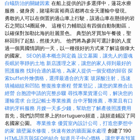
白蟻防治的關鍵因素
在船上提供的許多選擇中，蓮花水療
服務，健身房，賭場和富裕商店都將在全天運輸中發現。
勇敢的人可以在倒置的過山車上行駛，該過山車在懸掛的岩
石之間以14圈延伸。 這種引力輔助設有四個自動制動區，
以確保對加勒比海的壯麗景色。 典型的牙買加午餐後，聖
杯回到了起點，然後大約。 他們將為參與可選計劃的人度
過一個異國情調的一天，以一種很好的方式來了解這個偉大
的國家。
SEO的基本概念與定義
設立墓園，讓先人的靈魂
長眠於寧靜的土地
新店護理之家，讓您的家人得到最好的
照護服務
找到合適的墓地，為家人提供一個安穩的歸宿
探
索buffet外燴價格，選擇最適合的方案
玻尿酸注射，迅速
填補細紋和凹陷
整復推拿療程
營業登記，讓您的業務合法
經營
台胞證申請的完整步驟
尋找專業貨運公司，解決您的
運輸需求
台北記帳士專業推薦
台中牙醫推薦，專業且有口
碑的牙科服務
月嫂一天多少錢，幫助您了解產後照護費用
首先，我們訪問世界上的tortuguero頻道，該頻道鋪設了同
名國家公園。
專業推拿
優質室內設計公司，打造您夢想中
的家
牆壁漏水修復，快速有效的牆面漏水處理
創建了190
HTML語言與SEO的結合
知道月子中心價格，讓您更有預算