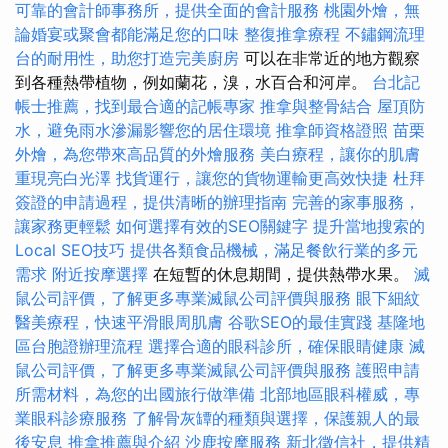
可靠的會計師事務所，提供全面的會計服務
桃園外燴，無
論婚宴或聚會都能滿足您的口味
整復推拿療程
不鏽鋼流理
台的耐用性，助您打造完美廚房
可以在非常近的地方觀察
到各種熱帶植物，例如蘭花，溴，水百合和河岸。
台北記
帳士推薦，找到最合適的記帳專家
推拿與整骨結合
屋頂防
水，避免雨水滲漏影響您的居住環境
推拿師資格證照
苗栗
外燴，為您帶來高品質的外燴服務
美白療程，讓你的肌膚
重現亮白光澤
找貨運行，讓您的貨物運輸更高效快捷
杜拜
簽證的申請過程，提供清晰的辦理指南
完善的家事服務，
讓家務更輕鬆
如何選擇有效的SEO關鍵字
提升當地搜索的
Local SEO技巧
提供各類食品機械，滿足餐飲行業的多元
需求
附近按摩選擇
在短暫的休息期間，提供熱帶水果。
滅
鼠公司評價，了解更多專業滅鼠公司評價與服務
眼下細紋
醫美療程，快速平滑眼周肌膚
谷歌SEO的最佳實踐
基隆地
區台胞證辦理流程
選擇合適的眼科診所，確保眼睛健康
滅
鼠公司評價，了解更多專業滅鼠公司評價與服務
護照申請
所需材料，為您的出國旅行做準備
北部地區眼科權威，專
業眼科診療服務
了解骨灰罈的種類與選擇，保護親人的最
後安息
推拿推薦與介紹
沙鹿按摩服務
新北徵信社，提供精