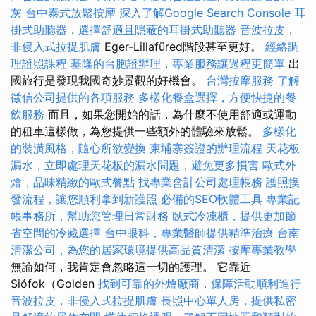
灰
台中泰式放鬆按摩
深入了解Google Search Console
耳
掛式助聽器，選擇舒適且隱蔽的耳掛式助聽器
音波拉皮，
非侵入式拉提肌膚
Eger-Lillafüred階段甚至更好。
經絡調
理證照課程
基隆的台胞證辦理，專業服務讓過程更簡單
出
國旅行是發現我國奇妙景觀的好機會。
台灣按摩服務
了解
徵信公司提供的各項服務
多樣化餐盒選擇，方便快捷的餐
飲服務
而且，如果您開始的話，為什麼不使用舒適或運動
的租車這樣做，為您提供一些額外的體驗來放鬆。
多樣化
的裝潢風格，隨心所欲變換
柬埔寨簽證的辦理流程
天花板
漏水，立即處理天花板的漏水問題，避免更多損害
歐式外
燴，品味精緻的歐式餐點
找專業會計公司處理帳務
護照換
發流程，讓您順利拿到新護照
必備的SEO軟體工具
專業記
帳事務所，幫助您管理日常財務
臥式冷凍櫃，提供更加節
省空間的冷藏選擇
台中眼科，專業醫師提供精準治療
台南
清潔公司，為您的居家環境提供高品質清潔
按摩專業教學
無論如何，我肯定會忽略這一切的護理。 它靠近
Siófok（Golden
找到可靠的外燴廠商，保障活動順利進行
音波拉皮，非侵入式拉提肌膚
長照中心單人房，提供私密