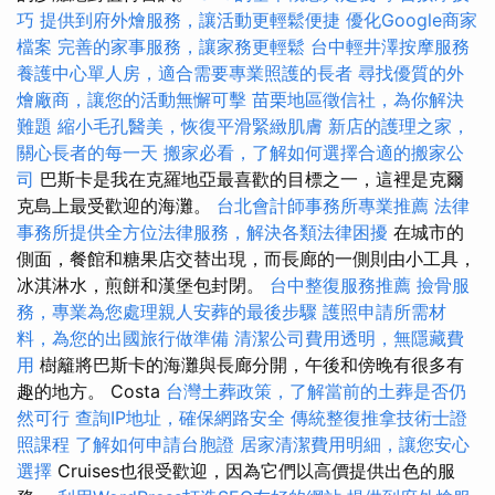
巧
提供到府外燴服務，讓活動更輕鬆便捷
優化Google商家
檔案
完善的家事服務，讓家務更輕鬆
台中輕井澤按摩服務
養護中心單人房，適合需要專業照護的長者
尋找優質的外
燴廠商，讓您的活動無懈可擊
苗栗地區徵信社，為你解決
難題
縮小毛孔醫美，恢復平滑緊緻肌膚
新店的護理之家，
關心長者的每一天
搬家必看，了解如何選擇合適的搬家公
司
巴斯卡是我在克羅地亞最喜歡的目標之一，這裡是克爾
克島上最受歡迎的海灘。
台北會計師事務所專業推薦
法律
事務所提供全方位法律服務，解決各類法律困擾
在城市的
側面，餐館和糖果店交替出現，而長廊的一側則由小工具，
冰淇淋水，煎餅和漢堡包封閉。
台中整復服務推薦
撿骨服
務，專業為您處理親人安葬的最後步驟
護照申請所需材
料，為您的出國旅行做準備
清潔公司費用透明，無隱藏費
用
樹籬將巴斯卡的海灘與長廊分開，午後和傍晚有很多有
趣的地方。 Costa
台灣土葬政策，了解當前的土葬是否仍
然可行
查詢IP地址，確保網路安全
傳統整復推拿技術士證
照課程
了解如何申請台胞證
居家清潔費用明細，讓您安心
選擇
Cruises也很受歡迎，因為它們以高價提供出色的服