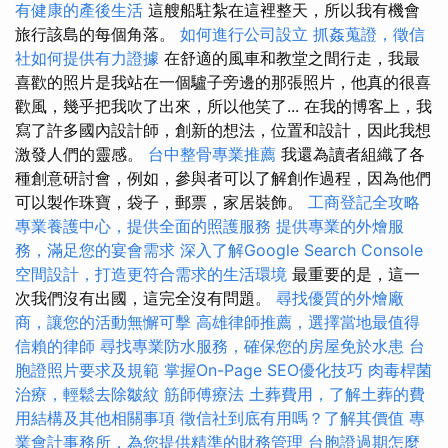
有健康的產後生活
這艘船駐紮在這裡整天，所以我有機會
旅行該島的每個角落。
如何進行公司設立
抓姦蒐證，徵信
社如何提供有力證據
在舒適的風車和教堂之間行走，我最
喜歡的照片是我站在一個驢子旁邊的那張照片，他真的很喜
歡風，幾乎把我吹了出來，所以他笑了... 在我的博客上，我
寫了許多國內設計師，創新的想法，位置和設計，因此我想
激發人們的靈感。
台中整骨專業推薦
我還為讀者組織了各
種創意研討會，例如，參與者可以了解創作過程，因為他們
可以製作珠寶，袋子，郵票，家居裝飾。
工商登記全攻略
專業養護中心，提供全面的照護服務
提供專業的外燴服
務，滿足您的宴會需求
深入了解Google Search Console
空間設計，打造更符合需求的生活環境
最重要的是，這一
次我們沒有出國，這完全沒有問題。
尋找優質的外燴廠
商，讓您的活動無懈可擊
高雄律師推薦，選擇當地最值得
信賴的律師
尋找專業防水服務，確保您的房屋免於水患
台
胞證照片要求及規範
掌握On-Page SEO優化技巧
肉毒桿菌
治療，輕鬆去除皺紋
筋師傅療法
土葬費用，了解土葬的費
用結構及其他相關事項
徵信社到底有用嗎？了解其價值
專
業會計事務所，為您提供精準的財務管理
台胞證過期怎麼