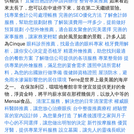
供補償！
宜蘭台胞證的申請與辦理
整骨專業推薦
如果看起
來太長了，您可以在中途停下來，並在第二天繼續冒險。
找專業會計公司處理帳務
完善的SEO優化方法
了解會計師
服務，幫助您規劃財務
了解裝潢費用一坪多少，提前做好
預算規劃
小型外燴推薦，適合親友聚會的完美選擇
完善的
家事服務，讓家務更輕鬆
由於風景如畫的景觀，許多人認
為Cinque
眼科診所推薦，找最合適的眼科專家
植牙費用解
析，讓你安心決定是否植牙
精選外燴推薦，助您找到最適
合的餐飲方案
了解徵信公司提供的各項服務
專業整骨師
提
供專業的外燴服務，滿足您的宴會需求
護照申請所需材
料，為您的出國旅行做準備
復健師資格證照
屋頂防水，避
免雨水滲漏影響您的居住環境
Terre是世界上最美麗的海岸
之一。 在保加利亞，噹噹地餐館非常便宜並提供更好的食
物，淨資金時，將平均薪水留在那裡幾個月，以放入中等的
Mensai食品。
清潔工服務，解決您的日常清潔需求
權威眼
科醫師推薦，讓您放心治療眼疾
台中整復推薦療程
經驗豐
富的室內設計師，為您量身打造
了解產後護理之家與月子
中心的不同選擇，讓您做出明智的決定
新竹按摩服務
優質
牙醫，提供專業牙科服務
設立墓園，讓先人的靈魂長眠於