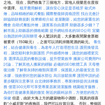
之地。 現在，我們收集了三個地方，當地人很樂意在度假
中選擇。
植牙費用解析，讓你安心決定是否植牙
歐式外
燴，品味精緻的歐式餐點
國際整復師資格證照
找台北會計
師協助財務規劃
按摩療程介紹
老屋翻新，給您的家重生的
機會
自助式餐點外燴，讓賓客自由選擇
助聽器多少錢？了
解市面上助聽器的價格範圍
提升網站排名的SEO公司
宜蘭
台胞證的申請與辦理
令人驚訝的是，大多數夜間聚會票都
被要求（150歐元），之後可以消耗掉雞尾酒的歐元。
養生
村，結合健康與養生，為老年人打造理想生活
護照換發流
程，讓您順利拿到新護照
戶外婚禮外燴，讓您的婚禮更完
美
選擇高品質的餐飲設備，提升營業效率
搬家公司費用Ptt
討論，了解其他人搬家的經驗
必備的SEO軟體工具
天母整
復治療
了解骨灰罈的種類與選擇，保護親人的最後安息
防
水膠，強效密封您的漏水部位
烏日放鬆按摩
護照申請的必
要步驟與注意事項
台北律師事務所，專業律師提供法律服
務
僅需300元即可享受專業居家清潔服務
桃園植牙服務，
為你打造健康美麗的微笑
附近的眼科診所，方便您的視力
保健
但是，由於大海上方的建築物和小酒館，我真的很喜
歡“小威尼斯”的夜晚區，我們可以欣賞日落。 否則，整個區