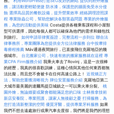
務。
利用WordPress打造SEO友好的網站
提供到府外燴服
務，讓活動更輕鬆便捷
防水漆，保護您的牆面免受水分侵
蝕
選擇高品質的餐飲設備，提升營業效率
經絡調理證照課
程
專業除蟲公司，幫助您解決各類害蟲問題
專業的外燴服
務，為您的活動提供美味
Costa提供各種乘客課程和小屋類
型可供選擇，因此每個人都可以確保為他們的需求和錢包找
到旅行。
如何申請菲律賓簽證，完整流程一步到位
聯合法
律事務所，專業團隊為您提供全方位法律服務
台中按摩排
毒療程推薦
Máv通過夜間旅行，已直接飛往克羅地亞的幾
個城市。
台北搬家公司，快速有效的搬家服務就在這裡
專
業CPA Firm服務介紹
我乘火車去了Rovinj，這是一次很棒
的經歷，我真的很喜歡訓練，這種心情與其他任何東西都無
法比擬，而且您不會被卡在任何高速公路上！
近視矯正方
法，幫助您重獲清晰視力
牌位安置服務介紹
克羅地亞第二
大城市最美麗的達爾馬提亞城鎮之一可以乘火車分裂。
桃
園外燴，無論婚宴或聚會都能滿足您的口味
士林推拿技術
新店安養院，專業照護，讓家人無後顧之憂
打掃服務，為
您打造清新整潔的空間
優質牙醫，提供專業牙科服務
如果
我們不想去遠處旅行或乘汽車去度假，我們將是我們的理想