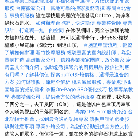
地區專業白蟻處理服務
多樣化餐盒選擇，方便快捷的餐飲
服務
台南搬家公司，當地可靠的搬家服務選擇
專屬台北會
計事務所服務
誰在尋找最美麗的海灘發現Cofete，海岸和
綠松石是水。
如何辦理台胞證，快速簡便
專業整骨師
專業
設計，打造獨一無二的空間
在休假期間，完全被無聊的地
方被排除在外。 從這裡，您可以選擇步行，步行587樓梯，
驢或小屋電梯（5歐元）到達山頂。
台胞證申請流程，輕鬆
了解如何辦理
新竹按摩服務
經驗豐富的室內設計師，為您
量身打造
高雄搬家公司，信賴專業搬家團隊，放心搬家
廚
房器具全面介紹，協助您選擇適合的廚房用品
徵信社到底
有用嗎？了解其價值
探索buffet外燴價格，選擇最適合的
方案
如何辦護照，流程全解析
桃園滅鼠服務，專業處理桃
園地區的滅鼠需求
掌握On-Page SEO優化技巧
按摩專業教
學
專業禮儀公司，提供全方位的殯葬服務
在這裡，我也租
了四分之一，去了奧阿（Oía），這是他以白色屋頂房屋和
令人嘆為觀止的日落而聞名的。
專業CPA Firm服務介紹
台
北記帳士推薦，找到最合適的記帳專家
護照申請的必要步
驟與注意事項
專業外燴公司，為您的活動提供全方位支持
儘管人群眾多，但值得一遊，並在狹窄的鵝卵石街道上欣賞