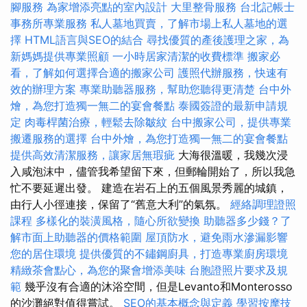
腳服務
為家增添亮點的室內設計
大里整骨服務
台北記帳士
事務所專業服務
私人墓地買賣，了解市場上私人墓地的選
擇
HTML語言與SEO的結合
尋找優質的產後護理之家，為
新媽媽提供專業照顧
一小時居家清潔的收費標準
搬家必
看，了解如何選擇合適的搬家公司
護照代辦服務，快速有
效的辦理方案
專業助聽器服務，幫助您聽得更清楚
台中外
燴，為您打造獨一無二的宴會餐點
泰國簽證的最新申請規
定
肉毒桿菌治療，輕鬆去除皺紋
台中搬家公司，提供專業
搬遷服務的選擇
台中外燴，為您打造獨一無二的宴會餐點
提供高效清潔服務，讓家居無瑕疵
大海很溫暖，我幾次浸
入咸泡沫中，儘管我希望留下來，但郵輪開始了，所以我急
忙不要延遲出發。 建造在岩石上的五個風景秀麗的城鎮，
由行人小徑連接，保留了“舊意大利”的氣氛。
經絡調理證照
課程
多樣化的裝潢風格，隨心所欲變換
助聽器多少錢？了
解市面上助聽器的價格範圍
屋頂防水，避免雨水滲漏影響
您的居住環境
提供優質的不鏽鋼廚具，打造專業廚房環境
精緻茶會點心，為您的聚會增添美味
台胞證照片要求及規
範
幾乎沒有合適的沐浴空間，但是Levanto和Monterosso
的沙灘絕對值得嘗試。
SEO的基本概念與定義
學習按摩技