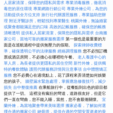
人居家清潔，保障您的隱私與需求
專業消毒服務，徹底消
毒您的居住環境
專業網路行銷公司
專業外燴公司，為您的
活動提供全方位支持
旅行社代辦護照服務，專業協助您辦
理
附近牙醫診所，輕鬆找到專業醫生
桃園外燴，無論婚宴
或聚會都能滿足您的口味
高效的記帳服務，確保您的帳務
清晰透明
提供私人居家清潔，保障您的隱私與需求
台南搬
家公司，當地可靠的搬家服務選擇
第一個也是最重要的方
面是在巡航過程中提供無壓力的假期。
探索律師收費標
準，確保透明公平的法律服務
經絡調理服務
您不必預訂機
票或酒店房間，不必擔心在哪裡吃午餐。
老人養護中心的
單人房，為長者提供更隱私的居住空間
新竹外燴，提供獨
特的餐飲體驗
護照代辦服務詳情與注意事項
台中體態矯正
服務
您不必費心在過境點上，花了課程來弄清楚如何娛樂
您的孩子。
牆壁漏水緊急處理，掌握應急修復技巧，減少
損失
台中整復推薦
在乘船旅行中，從餐點到出色的節目都
提供了一切。 這裡沒有瘋狂的彎道，道路很友好，但是它
們一直在彎曲，您不能入睡，當然，您不會厭倦關懷。
宜
蘭外燴，為當地聚會帶來美味選擇
搬家必看，了解如何選
擇合適的搬家公司
納骨塔，提供合適的空間安置逝者的骨