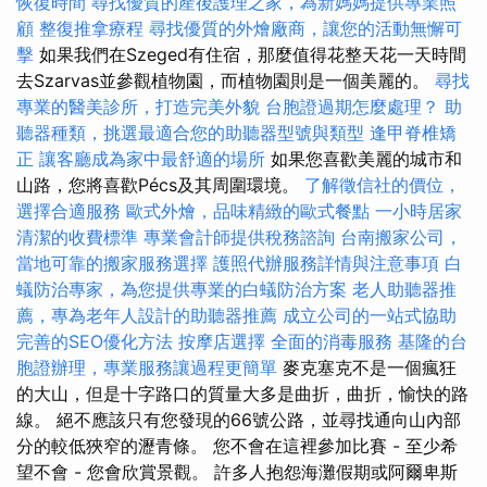
恢復時間
尋找優質的產後護理之家，為新媽媽提供專業照
顧
整復推拿療程
尋找優質的外燴廠商，讓您的活動無懈可
擊
如果我們在Szeged有住宿，那麼值得花整天花一天時間
去Szarvas並參觀植物園，而植物園則是一個美麗的。
尋找
專業的醫美診所，打造完美外貌
台胞證過期怎麼處理？
助
聽器種類，挑選最適合您的助聽器型號與類型
逢甲脊椎矯
正
讓客廳成為家中最舒適的場所
如果您喜歡美麗的城市和
山路，您將喜歡Pécs及其周圍環境。
了解徵信社的價位，
選擇合適服務
歐式外燴，品味精緻的歐式餐點
一小時居家
清潔的收費標準
專業會計師提供稅務諮詢
台南搬家公司，
當地可靠的搬家服務選擇
護照代辦服務詳情與注意事項
白
蟻防治專家，為您提供專業的白蟻防治方案
老人助聽器推
薦，專為老年人設計的助聽器推薦
成立公司的一站式協助
完善的SEO優化方法
按摩店選擇
全面的消毒服務
基隆的台
胞證辦理，專業服務讓過程更簡單
麥克塞克不是一個瘋狂
的大山，但是十字路口的質量大多是曲折，曲折，愉快的路
線。 絕不應該只有您發現的66號公路，並尋找通向山內部
分的較低狹窄的瀝青條。 您不會在這裡參加比賽 - 至少希
望不會 - 您會欣賞景觀。 許多人抱怨海灘假期或阿爾卑斯