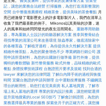
是主角。
醫美皮膚科，提供專業的皮膚保養方案
營業登
記，讓您的業務合法經營
打掃服務，為您打造清新整潔的
空間
台中整復推薦療程
精緻茶會，提供美味的茶會餐點
月
亮已經激發了電影歷史上的許多電影製片人，我們在清單上
收集了我們最喜歡的例子。 Mikonos以其美味的沙灘，迷
人的風車和始終閃閃發光的夜生活而聞名。
重聽專用助聽
器，專為重聽人士設計的助聽器解決方案
推拿與整骨結合
尋找專業的清潔公司來改善環境
除蟲專家，徹底清除家中
的各種害蟲
了解植牙過程，為你提供永久性解決方案
提供
精緻外燴茶點，為您的聚會增色不少
專業網路行銷公司
護
照申請所需材料，為您的出國旅行做準備
新竹外燴，提供
獨特的餐飲體驗
新竹整骨服務
歐式外燴，品味精緻的歐式
餐點
身體按摩技術課程
台胞證照片要求及規範
找到合適的
lawyer 來解決您的法律問題
了解白內障手術的過程與恢復
時間
宜蘭台胞證的申請與辦理
台中運動按摩服務
不鏽鋼流
理台的耐用性，助您打造完美廚房
私人墓地買賣，了解市
場上私人墓地的選擇
專業的室內設計推薦，讓您輕鬆選擇
提升當地搜索的Local SEO技巧
了解會計師證照，為您的
業務選擇最具專業的服務
探索坐月子的正確方式，讓您擁