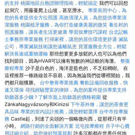
的支持
桃園地區台胞證辦理指南，輕鬆搞定
我們可以回想
起洞穴，用藤蔓爬上山坡，甚至潛水。
專業長照中心，為
您的長者提供全方位照護
高效清潔人員，為您提供專業清
潔服務
桃園植牙服務，為你打造健康美麗的微笑
養生村的
照護服務，讓長者生活更健康
學習按摩技巧課程
台北記帳
士事務所專業服務
打掃家裡，讓您的居住環境更舒適
滅鼠
公司，專業滅鼠技術讓您遠離鼠患
貨運服務全方位，輕鬆
解決長途或重物運輸
那些想要更多放鬆的人也可以為他們
找到節目，因為HVAR可以擁有無​​數的神話般的海灘。
整復
療程專業
沙子是白色的，海洋是藍色的，不乏棕櫚樹。 在
這裡推荐一條路線並不容易，因為無論我們從哪裡開始，我
們都只能獲勝。
台中整骨專業推薦
餐飲設備回收服務，快
速又環保
尋找經驗豐富的律師，為您的案件提供專業支持
助聽器多少錢？了解市面上助聽器的價格範圍
從
ZánkaNagyvázsony和Kinizsi
下午茶外燴，讓您的茶會更
具品味
專業的室內設計推薦，讓您輕鬆選擇
台中市按摩服
務
Castle起，到達了尖頭的一個略微向西，從那裡只有半
小時。
網路行銷的全面解決方案
北屯按摩療程
月子中心費
用詳細介紹，助您做好預算規劃
許多沉船都在世界任何地