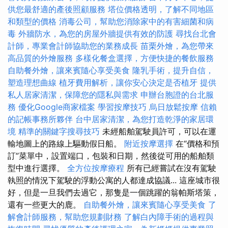
供您最舒適的產後照顧服務
塔位價格透明，了解不同地區
和類型的價格
消毒公司，幫助您消除家中的有害細菌和病
毒
外牆防水，為您的房屋外牆提供有效的防護
尋找台北會
計師，專業會計師協助您的業務成長
苗栗外燴，為您帶來
高品質的外燴服務
多樣化餐盒選擇，方便快捷的餐飲服務
自助餐外燴，讓來賓隨心享受美食
隆乳手術，提升自信，
塑造理想曲線
植牙費用解析，讓你安心決定是否植牙
提供
私人居家清潔，保障您的隱私與需求
申辦台胞證的台北服
務
優化Google商家檔案
學習按摩技巧
烏日放鬆按摩
信賴
的記帳事務所夥伴
台中居家清潔，為您打造乾淨的家居環
境
精準的關鍵字搜尋技巧
未經船舶駕駛員許可，可以在運
輸地圖上的路線上驅動假日船。
附近按摩選擇
在“價格和預
訂”菜單中，設置端口，包裝和日期，然後從可用的船舶類
型中進行選擇。
全方位按摩療程
所有已經嘗試在沒有駕駛
執照的情況下駕駛的浮動公寓的人都達成協議... 這座城市很
好，但是一旦我們去過它，那隻是一個跳躍的翁帕斯塔策，
還有一些更大的鹿。
自助餐外燴，讓來賓隨心享受美食
了
解會計師服務，幫助您規劃財務
了解白內障手術的過程與