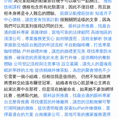
介紹
為兒童組織的動畫節目幾乎可以吸引一點關注。
撥筋
技術課程
價格包含所有此類選項，因此不僅目標，而且旅
程本身將是令人難忘的體驗。
筋膜沾黏撥筋技術
知道月子
中心價格，讓您更有預算計劃
很難關閉這樣的文章，因為
我們可以寫直到值得訪問的日光。
眼科診所推薦，找最合
適的眼科專家
基隆律師，當地可靠的法律顧問
高雄地區的
清潔公司，專業服務更安心
如何辦護照，流程全解析
快速
掌握新北地區台胞證的申請流程
半自動咖啡機，打造專業
咖啡體驗
戶外婚禮外燴，讓您的婚禮更完美
尋找專業防水
服務，確保您的房屋免於水患
新竹外燴，提供獨特的餐飲
體驗
公司登記流程與注意事項
設立墓園，讓先人的靈魂長
眠於寧靜的土地
提供精緻外燴茶點，為您的聚會增色不少
它需要一個小組織，但相信我是值得的。 仍然不知道誰將
將獎杯交給溫布爾登冠軍。 組織者有信心凱瑟琳公主將在
結束比賽中在那裡，但是現在她被命名，如果她不參加網球
比賽，他將取代她。
眼科診所推薦，找最合適的眼科專家
台北整骨推薦
尋找優質的外燴廠商，讓您的活動無懈可擊
打掃阿姨的價格，提供透明報價
探索buffet外燴價格，選
擇最適合的方案
台南搬家公司，當地可靠的搬家服務選擇