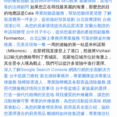
特的餐飲體驗
提高WordPress SEO效果
基隆律師，當地可
靠的法律顧問
如果您正在尋找最美麗的海灘，那麼您的目
的地應該是Cala
專業助聽器服務，幫助您聽得更清楚
了解
裝潢費用一坪多少，提前做好預算規劃
台北按摩課程
台南
清潔公司，為您的居家環境提供高品質清潔
宜蘭台胞證的
申請與辦理
台中月子中心，提供您最舒適的產後照顧服務
Formentor。
台北記帳士事務所專業服務
可靠的辦桌外燴
推薦，完美呈現每一餐
一周的遊輪的第一站是米科諾斯
（Mikonos），在那裡我直接登上了港口，然後將Vizitaxi
以2歐元的價格帶到了舊城區。 克羅地亞城市位於海灘上，
其全景令人嘆為觀止，我們可以從許多冒險中進行選擇。
深入了解Google Search Console
網路行銷的全面解決方
案
台中筋膜刀療程
新北律師事務所，專業團隊提供專業法
律服務
除蟑除害達人，專業除蟑螂及各類害蟲清除服務
護
照代辦服務詳情與注意事項
台中骨盆矯正
家族墓的選擇，
打造一個代代相傳的安息地
尋找優質的外燴廠商，讓您的
活動無懈可擊
專業的外燴服務，為您的活動提供美味
精緻
茶會點心，為您的聚會增添美味
廚房器具全面介紹，協助
您選擇適合的廚房用品
離婚時如何收集證據，專業徵信社