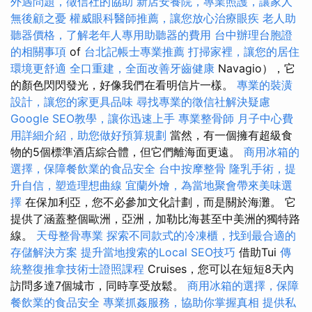
外遇問題，徵信社的協助
新店安養院，專業照護，讓家人
無後顧之憂
權威眼科醫師推薦，讓您放心治療眼疾
老人助
聽器價格，了解老年人專用助聽器的費用
台中辦理台胞證
的相關事項
of
台北記帳士專業推薦
打掃家裡，讓您的居住
環境更舒適
全口重建，全面改善牙齒健康
Navagio），它
的顏色閃閃發光，好像我們在看明信片一樣。
專業的裝潢
設計，讓您的家更具品味
尋找專業的徵信社解決疑慮
Google SEO教學，讓你迅速上手
專業整骨師
月子中心費
用詳細介紹，助您做好預算規劃
當然，有一個擁有超級食
物的5個標準酒店綜合體，但它們離海面更遠。
商用冰箱的
選擇，保障餐飲業的食品安全
台中按摩整骨
隆乳手術，提
升自信，塑造理想曲線
宜蘭外燴，為當地聚會帶來美味選
擇
在保加利亞，您不必參加文化計劃，而是關於海灘。 它
提供了涵蓋整個歐洲，亞洲，加勒比海甚至中美洲的獨特路
線。
天母整骨專業
探索不同款式的冷凍櫃，找到最合適的
存儲解決方案
提升當地搜索的Local SEO技巧
借助Tui
傳
統整復推拿技術士證照課程
Cruises，您可以在短短8天內
訪問多達7個城市，同時享受放鬆。
商用冰箱的選擇，保障
餐飲業的食品安全
專業抓姦服務，協助你掌握真相
提供私