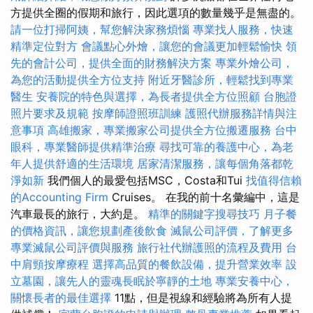
方提供全圈的假期和旅行，因此選項的數量幾乎是無盡的。
請一位打掃阿姨，幫您解決家務煩惱
專業找人服務，快速
精準定位對方
會議點心外燴，讓您的會議更加輕鬆愉快
領
先的會計公司，提供全面的財務解決方案
專業外燴公司，
為您的活動提供全方位支持
附近牙醫診所，輕鬆找到專業
醫生
安養院的特色與選擇，為長者提供全方位照顧
台胞證
照片要求及規範
按摩師證照班訓練
護照代辦服務詳情與注
意事項
高雄搬家，專業搬家公司提供全方位搬遷服務
台中
眼科，專業醫師提供精準治療
尋找可靠的養護中心，為老
年人提供舒適的生活環境
居家清潔服務，讓每個角落都乾
淨如新
我們個人的最愛包括MSC，Costa和Tui
找值得信賴
的Accounting Firm
Cruises。 在我的前十名彙編中，這是
汽車最長的旅行，大約是。
精準的關鍵字搜尋技巧
月子餐
的價格資訊，讓您規劃產後飲食
滅鼠公司評價，了解更多
專業滅鼠公司評價與服務
旅行社代辦護照的流程及費用
台
中肩頸按摩療程
選擇高品質的餐飲設備，提升營業效率
設
立墓園，讓先人的靈魂長眠於寧靜的土地
專業安養中心，
關懷長者的最佳選擇
11點，但是視線和經驗將為所有人提