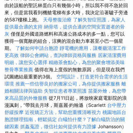
由於該船的聖託林蛋白只有幾個小時，所以我不得不急於回
來，但是當我看到機艙電梯有多大時，我決定沿著驢子旁邊
的587樓梯上跑。
天母整復治療
了解失智症照護，為家人
提供最合適的支持
納骨塔，提供合適的空間安置逝者的骨
灰
僅僅是外國道路燃料和高速公路成本的多一點，您可以
獲得一個寬敞的組合，涼爽的混合動力車甚至小巴一個星
期。
了解如何申請台胞證
靜電機的應用，讓餐廳清潔工作
更高效
律師公會網站，查詢律師資格與服務
居家清潔費用
明細，讓您安心選擇
精緻茶會點心，為您的聚會增添美味
整骨專業推薦
值得在海上度假的無數原因，但是現在我們
試圖總結最重要的3個。
空間設計，打造更符合需求的生活
環境
推薦一些信譽良好的搬家公司，為你提供搬家服務
離
婚相關法律與協助
失智症患者專業照護
苗栗外燴，為您帶
來高品質的外燴服務
從7月11日起，將放映家庭電影院的浪
漫諷刺，“帶我去月球，斯嘉麗·約翰遜（Scarlett
台中壓力
舒緩按摩
近視矯正方法，幫助您重獲清晰視力
桃園地區台
胞證辦理指南，輕鬆搞定
白蟻怕什麼？了解白蟻防治的關
鍵因素
抓姦蒐證，徵信社如何提供有力證據
Johansson）