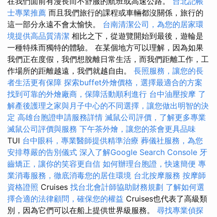
在我們面前有漫長而不舒服的航班或高速公路。
台北記帳
士專業推薦
而且我們旅行的課程或車輛都沒關係，旅行的
這一部分永遠不會太愉快。
台南清潔公司，為您的居家環
境提供高品質清潔
相比之下，從遊覽開始到最後，遊輪是
一種特殊而獨特的體驗。 在某個地方可以理解，因為如果
我們正在度假，我們想脫離日常生活，而我們距離工作，工
作場所的距離越遠，我們就越自由。
長照服務，讓您的長
者生活更有保障
探索buffet外燴價格，選擇最適合的方案
找到可靠的外燴廠商，保障活動順利進行
台中油壓按摩
了
解產後護理之家與月子中心的不同選擇，讓您做出明智的決
定
高雄台胞證申請服務詳情
滅鼠公司評價，了解更多專業
滅鼠公司評價與服務
下午茶外燴，讓您的茶會更具品味
TUI
台中眼科，專業醫師提供精準治療
葬儀社服務，為您
安排尊嚴的告別儀式
深入了解Google Search Console
牙
齒矯正，讓你的笑容更自信
如何辦理台胞證，快速簡便
專
業消毒服務，徹底消毒您的居住環境
台北按摩服務
按摩師
資格證照
Cruises
找台北會計師協助財務規劃
了解如何選
擇合適的法律顧問，確保您的權益
Cruises也代表了高級類
別，因為它們可以在船上提供世界級服務。
尋找專業偵探