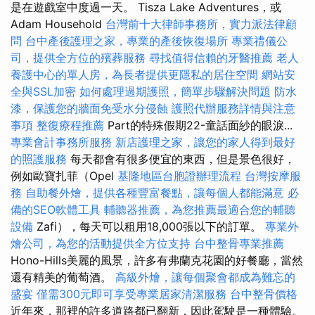
是在遊戲室中度過一天。 Tisza Lake Adventures，或
Adam Household
台灣前十大律師事務所，實力派法律顧
問
台中產後護理之家，專業的產後恢復場所
專業禮儀公
司，提供全方位的殯葬服務
尋找值得信賴的牙醫推薦
老人
養護中心的單人房，為長者提供更隱私的居住空間
網站安
全與SSL加密
如何處理過期護照，簡單步驟解決問題
防水
漆，保護您的牆面免受水分侵蝕
護照代辦服務詳情與注意
事項
整復療程推薦
Part的特殊假期22-童話面紗的眼淚...
專業會計事務所服務
新店護理之家，讓您的家人得到最好
的照護服務
每天都會有很多便宜的東西，但是景色很好，
例如歐寶扎菲（Opel
基隆地區台胞證辦理流程
台灣按摩服
務
自助餐外燴，提供各種豐富餐點，讓每個人都能滿意
必
備的SEO軟體工具
輔聽器推薦，為您推薦最適合您的輔聽
設備
Zafi），每天可以租用18,000張以下的訂單。
專業外
燴公司，為您的活動提供全方位支持
台中整骨專業推薦
Hono-Hills美麗的風景，許多有弗蘭克花園的好餐廳，當然
還有精美的葡萄酒。
高級外燴，讓每個聚會都成為難忘的
盛宴
僅需300元即可享受專業居家清潔服務
台中整骨價格
近年來，那裡的許多道路都已翻新，因此駕駛是一種體驗。