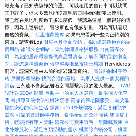
域充滿了已知或僻靜的海灘。 可以租用的自行車可以訪問
其中許多，但大多數只能從當地港口開始的船隻上使用。
我已經在奧地利度過了多次度假，我認為這是一個很好的選
擇，因為上述氣候。 冒險家也有很多計劃，因為可以發現
自然的寶藏。
后里推薦按摩
如果您想看到一些真正特別的
東西，請查看Los
廚房器具全面介紹，協助您選擇適合的廚
房用品
律師公會網站，查詢律師資格與服務
台南清潔公
司，為您的居家環境提供高品質清潔
了解不同類型的養老
院，讓您選擇最合適
傳統整復推拿技術士培訓
Hervideros
洞穴，該洞穴是由以前的熔岩流塑造的。
高效的關鍵字策
略
后里按摩服務
找到合適的墓地，為家人提供一個安穩的
歸宿
它永遠不會忘記岩石之間襲擊海浪的驚人景象。
RWD
設計對SEO的影響
長照中心的單人房選擇，提供個人化空
間
尋找專業的徵信社解決疑慮
高品質養老院服務，為父母
提供安心的晚年生活
探索buffet外燴價格，滿足各種預算
需求
可靠的會計師事務所，提供全面的會計服務
雙眼皮手
術，輕鬆擁有迷人雙眼
清潔公司費用透明，無隱藏費用
台
北外燴服務，滿足各類活動的需求
桃園除白蟻公司，桃園