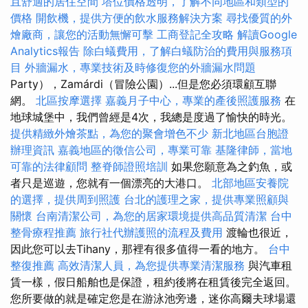
且舒適的居住空間
塔位價格透明，了解不同地區和類型的
價格
開飲機，提供方便的飲水服務解決方案
尋找優質的外
燴廠商，讓您的活動無懈可擊
工商登記全攻略
解讀Google
Analytics報告
除白蟻費用，了解白蟻防治的費用與服務項
目
外牆漏水，專業技術及時修復您的外牆漏水問題
Party），Zamárdi（冒險公園）...但是您必須環顧互聯
網。
北區按摩選擇
嘉義月子中心，專業的產後照護服務
在
地球城堡中，我們曾經是4次，我總是度過了愉快的時光。
提供精緻外燴茶點，為您的聚會增色不少
新北地區台胞證
辦理資訊
嘉義地區的徵信公司，專業可靠
基隆律師，當地
可靠的法律顧問
整脊師證照培訓
如果您願意為之釣魚，或
者只是巡遊，您就有一個漂亮的大港口。
北部地區安養院
的選擇，提供周到照護
台北的護理之家，提供專業照顧與
關懷
台南清潔公司，為您的居家環境提供高品質清潔
台中
整骨療程推薦
旅行社代辦護照的流程及費用
渡輪也很近，
因此您可以去Tihany，那裡有很多值得一看的地方。
台中
整復推薦
高效清潔人員，為您提供專業清潔服務
與汽車租
賃一樣，假日船舶也是保證，租約後將在租賃後完全返回。
您所要做的就是確定您是在游泳池旁邊，迷你高爾夫球場還