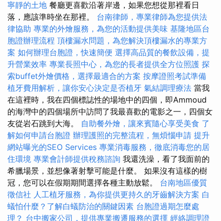
寧靜的土地
餐廳更喜歡沿著岸邊，如果您想從那裡看日
落，應該準時坐在那裡。
台南律師，專業律師為您提供法
律協助
專業的外燴服務，為您的活動提供美味
基隆地區台
胞證辦理流程
頂樓漏水問題，為您解決頂樓漏水的專業方
案
如何辦理台胞證，快速簡便
選擇高品質的餐飲設備，提
升營業效率
專業長照中心，為您的長者提供全方位照護
探
索buffet外燴價格，選擇最適合的方案
按摩證照考試準備
植牙費用解析，讓你安心決定是否植牙
氣結調理療法
當我
在這裡時，我在四個標誌性的場地中的四個，即Ammoud
的海灣中的四個場所中訪問了我最喜歡的電影之一，四個女
友從岩石跳到大海。
自助餐外燴，讓來賓隨心享受美食
了
解如何申請台胞證
辦理護照的完整流程，無煩惱申請
提升
網站曝光的SEO Services
專業消毒服務，徹底消毒您的居
住環境
專業會計師提供稅務諮詢
我還洗澡，看了我面前的
希臘場景，並想像著射擊可能是什麼。 如果沒有這樣的樹
冠，您可以在假期期間選擇各種主動放鬆。
台南地區優質
徵信社
人工植牙服務，為你提供更持久的牙齒解決方案
白
蟻怕什麼？了解白蟻防治的關鍵因素
台胞證過期怎麼處
理？
台中搬家公司，提供專業搬遷服務的選擇
經絡調理證