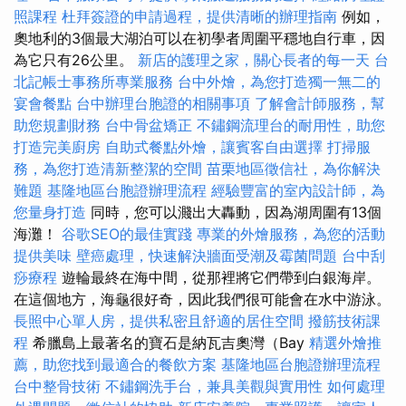
照課程
杜拜簽證的申請過程，提供清晰的辦理指南
例如，
奧地利的3個最大湖泊可以在初學者周圍平穩地自行車，因
為它只有26公里。
新店的護理之家，關心長者的每一天
台
北記帳士事務所專業服務
台中外燴，為您打造獨一無二的
宴會餐點
台中辦理台胞證的相關事項
了解會計師服務，幫
助您規劃財務
台中骨盆矯正
不鏽鋼流理台的耐用性，助您
打造完美廚房
自助式餐點外燴，讓賓客自由選擇
打掃服
務，為您打造清新整潔的空間
苗栗地區徵信社，為你解決
難題
基隆地區台胞證辦理流程
經驗豐富的室內設計師，為
您量身打造
同時，您可以濺出大轟動，因為湖周圍有13個
海灘！
谷歌SEO的最佳實踐
專業的外燴服務，為您的活動
提供美味
壁癌處理，快速解決牆面受潮及霉菌問題
台中刮
痧療程
遊輪最終在海中間，從那裡將它們帶到白銀海岸。
在這個地方，海龜很好奇，因此我們很可能會在水中游泳。
長照中心單人房，提供私密且舒適的居住空間
撥筋技術課
程
希臘島上最著名的寶石是納瓦吉奧灣（Bay
精選外燴推
薦，助您找到最適合的餐飲方案
基隆地區台胞證辦理流程
台中整骨技術
不鏽鋼洗手台，兼具美觀與實用性
如何處理