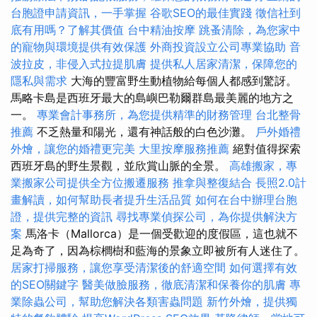
台胞證申請資訊，一手掌握
谷歌SEO的最佳實踐
徵信社到
底有用嗎？了解其價值
台中精油按摩
跳蚤清除，為您家中
的寵物與環境提供有效保護
外商投資設立公司專業協助
音
波拉皮，非侵入式拉提肌膚
提供私人居家清潔，保障您的
隱私與需求
大海的豐富野生動植物給每個人都感到驚訝。
馬略卡島是西班牙最大的島嶼巴勒爾群島最美麗的地方之
一。
專業會計事務所，為您提供精準的財務管理
台北整骨
推薦
不乏熱量和陽光，還有神話般的白色沙灘。
戶外婚禮
外燴，讓您的婚禮更完美
大里按摩服務推薦
絕對值得探索
西班牙島的野生景觀，並欣賞山脈的全景。
高雄搬家，專
業搬家公司提供全方位搬遷服務
推拿與整復結合
長照2.0計
畫解讀，如何幫助長者提升生活品質
如何在台中辦理台胞
證，提供完整的資訊
尋找專業偵探公司，為你提供解決方
案
馬洛卡（Mallorca）是一個受歡迎的度假區，這也就不
足為奇了，因為棕櫚樹和藍海的景象立即被所有人迷住了。
居家打掃服務，讓您享受清潔後的舒適空間
如何選擇有效
的SEO關鍵字
醫美做臉服務，徹底清潔和保養你的肌膚
專
業除蟲公司，幫助您解決各類害蟲問題
新竹外燴，提供獨