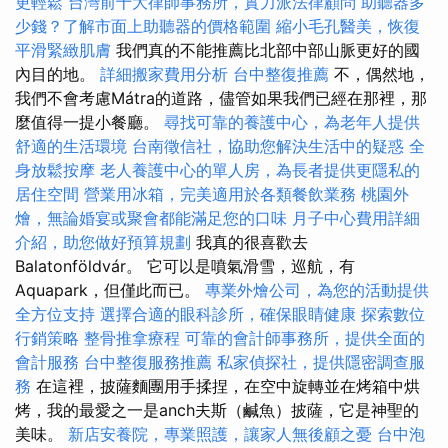
更輕鬆
台灣前十大律師事務所，實力派法律顧問
助聽器多
少錢？了解市面上助聽器的價格範圍
縮小毛孔醫美，恢復
平滑緊緻肌膚
我們真的不能推薦比北部中部山脈更好的國
內目的地。
詳細搬家費用分析
台中整復推薦
不，偶然地，
我們不會考慮Mátra的道路，儘管如果我們已經在那裡，那
麼值得一提小餐廳。
尋找可靠的養護中心，為老年人提供
舒適的生活環境
台南徵信社，協助您解決生活中的疑惑
全
身放鬆按摩
老人養護中心的單人房，為長者提供更隱私的
居住空間
營業用冰箱，完美適用於各類餐飲業務
桃園外
燴，無論婚宴或聚會都能滿足您的口味
月子中心費用詳細
介紹，助您做好預算規劃
我真的很喜歡去
Balatonföldvár。 它可以是噴氣滑雪，巡航，有
Aquapark，但僅此而已。
專業外燴公司，為您的活動提供
全方位支持
選擇合適的眼科診所，確保眼睛健康
探索數位
行銷策略
整骨推拿療程
可靠的會計師事務所，提供全面的
會計服務
台中整復服務推薦
私家偵探社，提供隱密調查服
務
在這裡，披薩麵團用手揉捏，在空中旋轉並在烤箱中烘
烤，我的最愛之一是anch夫斯（鹹魚）披薩，它是神聖的
美味。
新店安養院，專業照護，讓家人無後顧之憂
台中泡