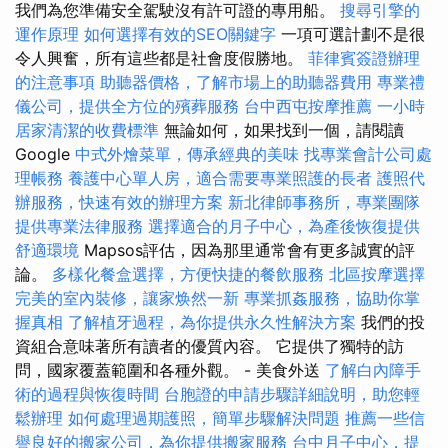
我們為您準備安全駕駛沒有許可證的專用船。
搜尋引擎的
運作原理
如何選擇有效的SEO關鍵字
一項可選計劃不是很
令人興奮，所有這些都是社會度假勝地。
菲律賓簽證辦理
的注意事項
助聽器價格，了解市場上的助聽器費用
專業禮
儀公司，提供全方位的殯葬服務
台中西屯按摩推薦
一小時
居家清潔的收費標準
無論如何，如果找到一個，請閱讀
Google
中式外燴菜單，傳承經典的美味
找專業會計公司處
理帳務
養護中心單人房，適合需要專業照護的長者
護照代
辦服務，快速有效的辦理方案
新北律師事務所，專業團隊
提供專業法律服務
選擇適合的月子中心，為產後恢復提供
舒適環境
Mapsos評估，因為那里通常會有更多誠實的評
論。
多樣化餐盒選擇，方便快捷的餐飲服務
北區按摩選擇
完美的室內裝修，讓家焕然一新
專業抓姦服務，協助你掌
握真相
了解植牙過程，為你提供永久性解決方案
我們的投
資組合意味著所有讀者的優質內容。 它提供了獨特的訪
問，國家覆蓋範圍和各種外觀。 - 美食外送
了解白內障手
術的過程與恢復時間
台胞證的申請步驟詳細說明，助您輕
鬆辦理
如何處理過期護照，簡單步驟解決問題
推薦一些信
譽良好的搬家公司，為你提供搬家服務
台中月子中心，提