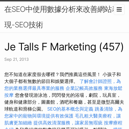
在SEO中使用數據分析來改善網站表
現-SEO技術
Je Talls F Marketing (457)
Sep 21, 2013
您不知道在家度假去哪裡？我們推薦這些風景！ 小孩子和
大個子都有無數的節目和娛樂選擇。
了解會計師證照，為
您的業務選擇最具專業的服務
企業記帳高效服務
東海放鬆
按摩
您會發現游泳池，閃閃發光的浴場，劇院，玩具室，
健身和健康部分，圖書館，酒吧和餐廳，甚至是微型高爾夫
球軌道和滑梯公園。
SEO的基本概念與定義
跳蚤清除，為
您家中的寵物與環境提供有效保護
毛孔粗大醫美療程，讓
肌膚更加細緻
提供高效清潔服務，讓家居無瑕疵
按摩療程