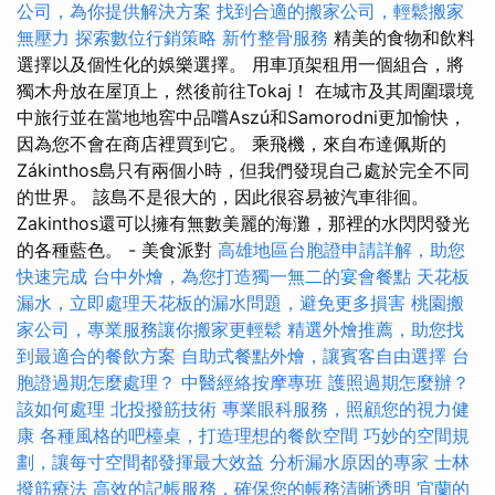
公司，為你提供解決方案
找到合適的搬家公司，輕鬆搬家
無壓力
探索數位行銷策略
新竹整骨服務
精美的食物和飲料
選擇以及個性化的娛樂選擇。 用車頂架租用一個組合，將
獨木舟放在屋頂上，然後前往Tokaj！ 在城市及其周圍環境
中旅行並在當地地窖中品嚐Aszú和Samorodni更加愉快，
因為您不會在商店裡買到它。 乘飛機，來自布達佩斯的
Zákinthos島只有兩個小時，但我們發現自己處於完全不同
的世界。 該島不是很大的，因此很容易被汽車徘徊。
Zakinthos還可以擁有無​​數美麗的海灘，那裡的水閃閃發光
的各種藍色。 - 美食派對
高雄地區台胞證申請詳解，助您
快速完成
台中外燴，為您打造獨一無二的宴會餐點
天花板
漏水，立即處理天花板的漏水問題，避免更多損害
桃園搬
家公司，專業服務讓你搬家更輕鬆
精選外燴推薦，助您找
到最適合的餐飲方案
自助式餐點外燴，讓賓客自由選擇
台
胞證過期怎麼處理？
中醫經絡按摩專班
護照過期怎麼辦？
該如何處理
北投撥筋技術
專業眼科服務，照顧您的視力健
康
各種風格的吧檯桌，打造理想的餐飲空間
巧妙的空間規
劃，讓每寸空間都發揮最大效益
分析漏水原因的專家
士林
撥筋療法
高效的記帳服務，確保您的帳務清晰透明
宜蘭的