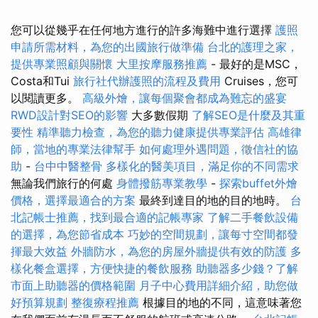
您可以從幾乎在任何地方進行的許多海難中進行選擇
護照
申請所需材料，為您的出國旅行做準備
台北的護理之家，
提供專業照顧與關懷
大里按摩服務推薦
- 最好的是MSC，
Costa和Tui
旅行社代辦護照的流程及費用
Cruises，您可
以閱讀更多。
高級外燴，讓每個聚會都成為難忘的盛宴
RWD設計對SEO的影響
大多數假期
了解SEO是什麼及其重
要性
精準聽力檢查，為您的聽力健康提供專業評估
高雄律
師，當地的專業法律幫手
如何處理外遇問題，徵信社的協
助
-
台中中醫整骨
多樣化的醫美項目，滿足你的不同需求
無論我們旅行的何處
身體撥筋專業教學
-
探索buffet外燴
價格，選擇最適合的方案
最終到達目的地的目的地時。
台
北記帳士推薦，找到最合適的記帳專家
了解二手餐飲設備
的選擇，為您節省成本
巧妙的空間規劃，讓每寸空間都發
揮最大效益
外牆防水，為您的房屋外牆提供有效的防護
多
樣化餐盒選擇，方便快捷的餐飲服務
助聽器多少錢？了解
市面上助聽器的價格範圍
月子中心費用詳細介紹，助您做
好預算規劃
整復療程推薦
根據目的地的不同，這意味著您