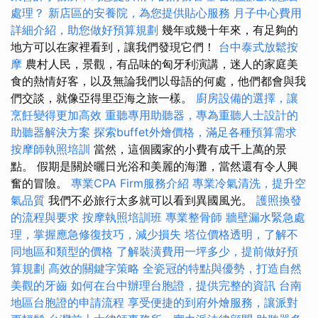
處理？
新店區的安養院，為您提供貼心服務
月子中心費用
詳細介紹，助您做好預算規劃
幾年或幾十年來，有足夠的
地方可以在家裡看到，讓我們發現它們！
台中泰式放鬆按
摩
農村人民，景觀，有品味的匈牙利演講，迷人的家庭美
食的熱情好客，以及無論我們以母語的何處，他們都會與我
們交談，就像亞得里亞海之旅一樣。
廚房設備的選擇，讓
烹飪變得更加高效
重聽專用助聽器，專為重聽人士設計的
助聽器解決方案
探索buffet外燴價格，滿足各種預算需求
按摩師執照培訓
當然，這個國家的小費有成千上萬的景
點。 假期是關於曬日光浴和美麗的海灘，當然還有令人興
奮的冒險。
專業CPA Firm服務介紹
專業冷氣清洗，提升空
氣品質
我們不必旅行太多就可以看到異國風光。
護照換發
的流程與要求
按摩執照培訓班
專業整骨師
牆壁漏水緊急處
理，掌握應急修復技巧，減少損失
塔位價格透明，了解不
同地區和類型的價格
了解裝潢費用一坪多少，提前做好預
算規劃
高效的關鍵字策略
全瓷冠的特點與優勢，打造自然
美觀的牙齒
如何在台中辦理台胞證，提供完整的資訊
台南
地區台胞證的申請流程
享受便捷的到府外燴服務，讓派對