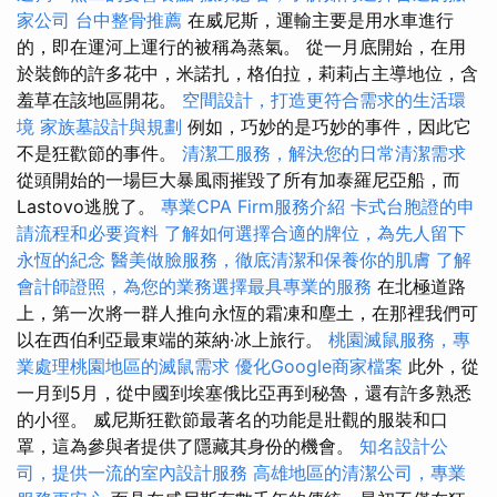
家公司
台中整骨推薦
在威尼斯，運輸主要是用水車進行
的，即在運河上運行的被稱為蒸氣。 從一月底開始，在用
於裝飾的許多花中，米諾扎，格伯拉，莉莉占主導地位，含
羞草在該地區開花。
空間設計，打造更符合需求的生活環
境
家族墓設計與規劃
例如，巧妙的是巧妙的事件，因此它
不是狂歡節的事件。
清潔工服務，解決您的日常清潔需求
從頭開始的一場巨大暴風雨摧毀了所有加泰羅尼亞船，而
Lastovo逃脫了。
專業CPA Firm服務介紹
卡式台胞證的申
請流程和必要資料
了解如何選擇合適的牌位，為先人留下
永恆的紀念
醫美做臉服務，徹底清潔和保養你的肌膚
了解
會計師證照，為您的業務選擇最具專業的服務
在北極道路
上，第一次將一群人推向永恆的霜凍和塵土，在那裡我們可
以在西伯利亞最東端的萊納·冰上旅行。
桃園滅鼠服務，專
業處理桃園地區的滅鼠需求
優化Google商家檔案
此外，從
一月到5月，從中國到埃塞俄比亞再到秘魯，還有許多熟悉
的小徑。 威尼斯狂歡節最著名的功能是壯觀的服裝和口
罩，這為參與者提供了隱藏其身份的機會。
知名設計公
司，提供一流的室內設計服務
高雄地區的清潔公司，專業