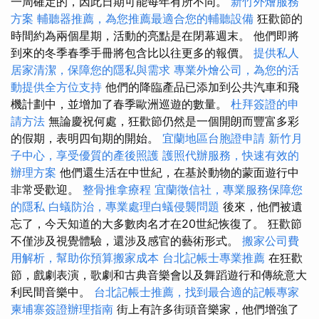
一周確定的，因此日期可能每年有所不同。
新竹外燴服務
方案
輔聽器推薦，為您推薦最適合您的輔聽設備
狂歡節的
時間約為兩個星期，活動的亮點是在閉幕週末。 他們即將
到來的冬季春季手冊將包含比以往更多的報價。
提供私人
居家清潔，保障您的隱私與需求
專業外燴公司，為您的活
動提供全方位支持
他們的降臨產品已添加到公共汽車和飛
機計劃中，並增加了春季歐洲巡遊的數量。
杜拜簽證的申
請方法
無論慶祝何處，狂歡節仍然是一個開朗而豐富多彩
的假期，表明四旬期的開始。
宜蘭地區台胞證申請
新竹月
子中心，享受優質的產後照護
護照代辦服務，快速有效的
辦理方案
他們還生活在中世紀，在基於動物的蒙面遊行中
非常受歡迎。
整骨推拿療程
宜蘭徵信社，專業服務保障您
的隱私
白蟻防治，專業處理白蟻侵襲問題
後來，他們被遺
忘了，今天知道的大多數肉名才在20世紀恢復了。 狂歡節
不僅涉及視覺體驗，還涉及感官的藝術形式。
搬家公司費
用解析，幫助你預算搬家成本
台北記帳士專業推薦
在狂歡
節，戲劇表演，歌劇和古典音樂會以及舞蹈遊行和傳統意大
利民間音樂中。
台北記帳士推薦，找到最合適的記帳專家
柬埔寨簽證辦理指南
街上有許多街頭音樂家，他們增強了