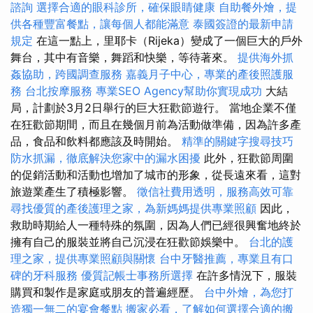
諮詢
選擇合適的眼科診所，確保眼睛健康
自助餐外燴，提
供各種豐富餐點，讓每個人都能滿意
泰國簽證的最新申請
規定
在這一點上，里耶卡（Rijeka）變成了一個巨大的戶外
舞台，其中有音樂，舞蹈和快樂，等待著來。
提供海外抓
姦協助，跨國調查服務
嘉義月子中心，專業的產後照護服
務
台北按摩服務
專業SEO Agency幫助你實現成功
大結
局，計劃於3月2日舉行的巨大狂歡節遊行。 當地企業不僅
在狂歡節期間，而且在幾個月前為活動做準備，因為許多產
品，食品和飲料都應該及時開始。
精準的關鍵字搜尋技巧
防水抓漏，徹底解決您家中的漏水困擾
此外，狂歡節周圍
的促銷活動和活動也增加了城市的形象，從長遠來看，這對
旅遊業產生了積極影響。
徵信社費用透明，服務高效可靠
尋找優質的產後護理之家，為新媽媽提供專業照顧
因此，
救助時期給人一種特殊的氛圍，因為人們已經很興奮地終於
擁有自己的服裝並將自己沉浸在狂歡節娛樂中。
台北的護
理之家，提供專業照顧與關懷
台中牙醫推薦，專業且有口
碑的牙科服務
優質記帳士事務所選擇
在許多情況下，服裝
購買和製作是家庭或朋友的普遍經歷。
台中外燴，為您打
造獨一無二的宴會餐點
搬家必看，了解如何選擇合適的搬