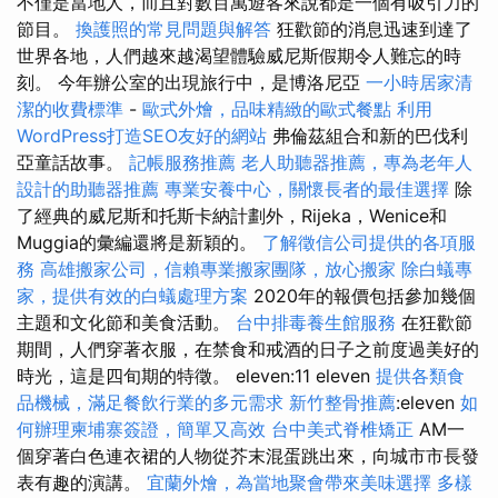
不僅是當地人，而且對數百萬遊客來說都是一個有吸引力的
節目。
換護照的常見問題與解答
狂歡節的消息迅速到達了
世界各地，人們越來越渴望體驗威尼斯假期令人難忘的時
刻。 今年辦公室的出現旅行中，是博洛尼亞
一小時居家清
潔的收費標準
-
歐式外燴，品味精緻的歐式餐點
利用
WordPress打造SEO友好的網站
弗倫茲組合和新的巴伐利
亞童話故事。
記帳服務推薦
老人助聽器推薦，專為老年人
設計的助聽器推薦
專業安養中心，關懷長者的最佳選擇
除
了經典的威尼斯和托斯卡納計劃外，Rijeka，Wenice和
Muggia的彙編還將是新穎的。
了解徵信公司提供的各項服
務
高雄搬家公司，信賴專業搬家團隊，放心搬家
除白蟻專
家，提供有效的白蟻處理方案
2020年的報價包括參加幾個
主題和文化節和美食活動。
台中排毒養生館服務
在狂歡節
期間，人們穿著衣服，在禁食和戒酒的日子之前度過美好的
時光，這是四旬期的特徵。 eleven:11 eleven
提供各類食
品機械，滿足餐飲行業的多元需求
新竹整骨推薦
:eleven
如
何辦理柬埔寨簽證，簡單又高效
台中美式脊椎矯正
AM一
個穿著白色連衣裙的人物從芥末混蛋跳出來，向城市市長發
表有趣的演講。
宜蘭外燴，為當地聚會帶來美味選擇
多樣