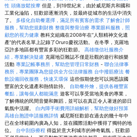
性
頭痛放鬆按摩
但是，到19世紀末，由於威尼斯共和國和
工業化淪陷，狂歡節逐漸消失，並最終從城市的生活中消失
了。
多樣化自助餐選擇，滿足所有賓客的需求
了解會計師
服務，幫助您規劃財務
整復與整骨治療
專業眼科服務，照
顧您的視力健康
教科文組織在2008年在“人類精神文化遺
產”的代表名單上記錄了Oruro慶祝活動。 在冬季，克羅地
亞許多地區都有豐富多彩的狂歡節。
高雄徵信社服務介
紹，專業解決疑慮
克羅地亞雜誌不僅是壯觀的遊行和娛樂
活動
專業記帳事務所，幫助您管理日常財務
-
聯合法律事
務所，專業團隊為您提供全方位法律服務
台中撥筋療法
餐
飲設備回收服務，快速又環保
這些假期使您可以洞悉該國
豐富的文化遺產和熱情款待。
自助餐外燴，提供各種豐富
餐點，讓每個人都能滿意
遊客可以享受當地美食的專業，
了解傳統的民間音樂和舞蹈，並可以在真正令人著迷的節日
氣氛中活躍。
白內障手術費用詳細解析，幫助您做好預算
高雄台胞證申請服務詳情
威尼斯狂歡節在過去的幾十年中
已在全球範圍內廣為人知，並在國際活動中獲得了獨特的地
位。
台中刮痧療程
得益於意大利城市的神奇氣氛，狂歡節