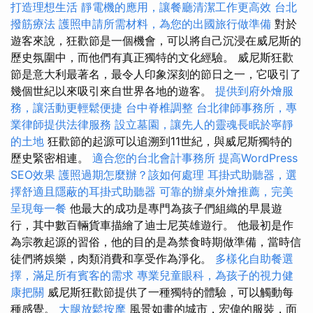
打造理想生活
靜電機的應用，讓餐廳清潔工作更高效
台北
撥筋療法
護照申請所需材料，為您的出國旅行做準備
對於
遊客來說，狂歡節是一個機會，可以將自己沉浸在威尼斯的
歷史氛圍中，而他們有真正獨特的文化經驗。 威尼斯狂歡
節是意大利最著名，最令人印象深刻的節日之一，它吸引了
幾個世紀以來吸引來自世界各地的遊客。
提供到府外燴服
務，讓活動更輕鬆便捷
台中脊椎調整
台北律師事務所，專
業律師提供法律服務
設立墓園，讓先人的靈魂長眠於寧靜
的土地
狂歡節的起源可以追溯到11世紀，與威尼斯獨特的
歷史緊密相連。
適合您的台北會計事務所
提高WordPress
SEO效果
護照過期怎麼辦？該如何處理
耳掛式助聽器，選
擇舒適且隱蔽的耳掛式助聽器
可靠的辦桌外燴推薦，完美
呈現每一餐
他最大的成功是專門為孩子們組織的早晨遊
行，其中數百輛貨車描繪了迪士尼英雄遊行。 他最初是作
為宗教起源的習俗，他的目的是為禁食時期做準備，當時信
徒們將娛樂，肉類消費和享受作為淨化。
多樣化自助餐選
擇，滿足所有賓客的需求
專業兒童眼科，為孩子的視力健
康把關
威尼斯狂歡節提供了一種獨特的體驗，可以觸動每
種感覺。
大腿放鬆按摩
風景如畫的城市，宏偉的服裝，面