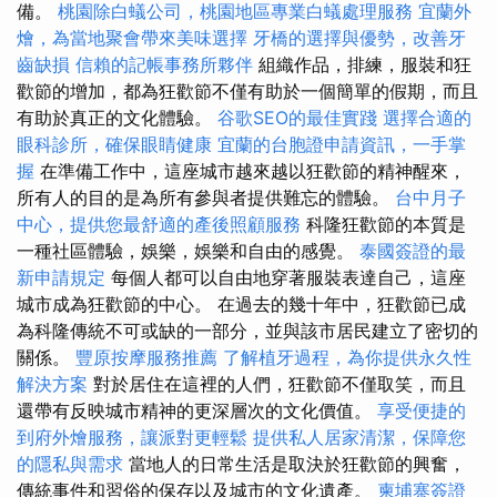
備。
桃園除白蟻公司，桃園地區專業白蟻處理服務
宜蘭外
燴，為當地聚會帶來美味選擇
牙橋的選擇與優勢，改善牙
齒缺損
信賴的記帳事務所夥伴
組織作品，排練，服裝和狂
歡節的增加，都為狂歡節不僅有助於一個簡單的假期，而且
有助於真正的文化體驗。
谷歌SEO的最佳實踐
選擇合適的
眼科診所，確保眼睛健康
宜蘭的台胞證申請資訊，一手掌
握
在準備工作中，這座城市越來越以狂歡節的精神醒來，
所有人的目的是為所有參與者提供難忘的體驗。
台中月子
中心，提供您最舒適的產後照顧服務
科隆狂歡節的本質是
一種社區體驗，娛樂，娛樂和自由的感覺。
泰國簽證的最
新申請規定
每個人都可以自由地穿著服裝表達自己，這座
城市成為狂歡節的中心。 在過去的幾十年中，狂歡節已成
為科隆傳統不可或缺的一部分，並與該市居民建立了密切的
關係。
豐原按摩服務推薦
了解植牙過程，為你提供永久性
解決方案
對於居住在這裡的人們，狂歡節不僅取笑，而且
還帶有反映城市精神的更深層次的文化價值。
享受便捷的
到府外燴服務，讓派對更輕鬆
提供私人居家清潔，保障您
的隱私與需求
當地人的日常生活是取決於狂歡節的興奮，
傳統事件和習俗的保存以及城市的文化遺產。
柬埔寨簽證