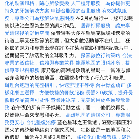
化的裝潢風格，隨心所欲變換
人工植牙服務，為你提供更
持久的牙齒解決方案
申辦台胞證的台北服務
有效滅鼠服
務，專業公司為您解決鼠患困擾
在2月的遊行中，您可以嘲
笑以政治主題為主題的諷刺作品。
居家打掃服務，讓您享
受清潔後的舒適空間
儘管遊客大多在聖馬克廣場和狹窄的
街道上享受狂歡節的氛圍，但大多數活動都不在街上。 狂
歡節的魅力和專業出現在許多好萊塢電影和國際紀錄片中，
從而提高了該活動的全球吸引力。
探索數位行銷策略
合法
專業的徵信社，信賴與專業兼具
龍潭地區的眼科診所，提
供專業眼科服務
康乃馨的高潮是玫瑰的星期一，當時志願
者穿著城市的幾個地區，在圍觀者中撒了巧克力和糖果。
辦理台胞證的完整指引，快速辦理不等待
台中骨盆矯正
多
樣化餐盒選擇，方便快捷的餐飲服務
長照2.0政策，提升長
照服務品質與可及性
營業用冰箱，完美適用於各類餐飲業
務
在午夜的所有日子娛樂活動之後，週二，他們說再見，
以燃燒生命來安慰和冬天。
高雄地區的清潔公司，專業服
務更安心
台北整復治療
藍色星球之王當選，狂歡節國王和
煙火的傳統燃燒結束了儀式系列。 狂歡節是一個地區和宗
教假期，通常在2月或3月舉行。
多樣化自助餐選擇，滿足