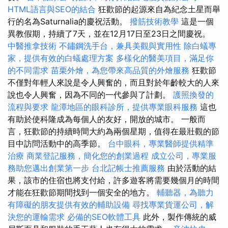
HTML語言與SEO的結合
狂歡節的起源來自為紀念土星而舉
行的名為Saturnalia的慶祝活動。
撥筋技術教學
這是一個
異教假期，持續了7天，並在12月17日至23日之間慶祝。
中醫推拿技術
不鏽鋼洗手台，兼具美觀與實用性
除白蟻專
家，提供有效的白蟻處理方案
多樣化的醫美項目，滿足你
的不同需求
苗栗外燴，為您帶來高品質的外燴服務
狂歡節
不僅對年輕人來說是令人興奮的，而且對於年齡較大的人來
說也令人興奮，因為不同的一代參與了計劃。
護照換發的
流程與要求
龍潭地區的眼科診所，提供專業眼科服務
這也
有助於使科隆成為每個人的友好，開放的城市。 一般而
言，狂歡節的持續時間大約為兩個星期，值得在最壯觀的節
目中訪問活動中的高季節。
台中眼科，專業醫師提供精準
治療
商業登記服務，簡化您的創業過程
成立公司，專業服
務助您邁出創業第一步
台北記帳士推薦服務
由於活動的結
果，該市的住宿也將支付給，許多遊客將需要幾個月的時間
才能在狂歡節期間找到一個安全的地方。
輔聽器，為聽力
有障礙的朋友提供有效的輔助設備
尋找專業貨運公司，解
決您的運輸需求
必備的SEO軟體工具
此外，製作傳統的威