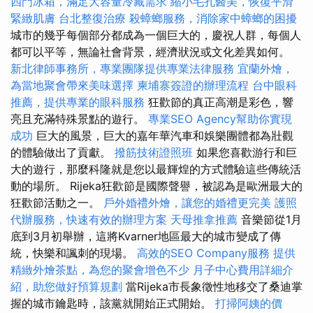
四門冰箱，滿足大容量冷藏需求
縮小毛孔醫美，恢復平滑
緊緻肌膚
台北整復治療
殺蟑螂服務，消除家中蟑螂的困擾
城市的幾乎每個部分都成為一個巨大的，慶祝人群，每個人
都可以平等，無論社會背景，經濟狀況或文化差異如何。
新北律師事務所，專業團隊提供專業法律服務
宜蘭外燴，
為當地聚會帶來美味選擇
柬埔寨簽證的辦理流程
台中眼科
推薦，提供專業的眼科服務
狂歡節的真正高潮是彩色，響
亮且充滿特殊景點的遊行。
專業SEO Agency幫助你實現
成功
巨大的風景，巨大的嘉年華汽車和娛樂團體都為壯觀
的體驗做出了貢獻。
撥筋技術證照班
如果您喜歡游行和巨
大的遊行，那麼科隆就是您以最輝煌的方式體驗這些傳統活
動的場所。 Rijeka狂歡節是國際聲譽，被認為是歐洲最大的
狂歡節活動之一。
戶外婚禮外燴，讓您的婚禮更完美
護照
代辦服務，快速有效的辦理方案
天母推拿推薦
音樂節從1月
底到3月初舉辦，這將Kvarner地區最大的城市變成了傳
統，快樂和諷刺的現場。
高效的SEO Company服務
提供
精緻外燴茶點，為您的聚會增色不少
月子中心費用詳細介
紹，助您做好預算規劃
當Rijeka市長象徵性地移交了桑迪掌
握的城市鑰匙時，該黨就開始正式開始。
打掃阿姨的價