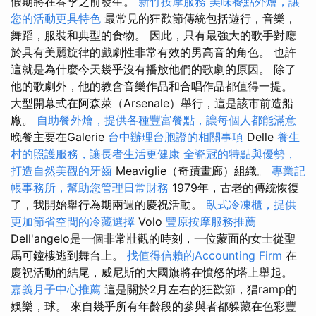
假期將在春季之前發生。
新竹按摩服務
美味餐點外燴，讓
您的活動更具特色
最常見的狂歡節傳統包括遊行，音樂，
舞蹈，服裝和典型的食物。 因此，只有最強大的歌手對應
於具有美麗旋律的戲劇性非常有效的男高音的角色。 也許
這就是為什麼今天幾乎沒有播放他們的歌劇的原因。 除了
他的歌劇外，他的教會音樂作品和合唱作品都值得一提。
大型開幕式在阿森萊（Arsenale）舉行，這是該市前造船
廠。
自助餐外燴，提供各種豐富餐點，讓每個人都能滿意
晚餐主要在Galerie
台中辦理台胞證的相關事項
Delle
養生
村的照護服務，讓長者生活更健康
全瓷冠的特點與優勢，
打造自然美觀的牙齒
Meaviglie（奇蹟畫廊）組織。
專業記
帳事務所，幫助您管理日常財務
1979年，古老的傳統恢復
了，我開始舉行為期兩週的慶祝活動。
臥式冷凍櫃，提供
更加節省空間的冷藏選擇
Volo
豐原按摩服務推薦
Dell'angelo是一個非常壯觀的時刻，一位蒙面的女士從聖
馬可鐘樓逃到舞台上。
找值得信賴的Accounting Firm
在
慶祝活動的結尾，威尼斯的大國旗將在憤怒的塔上舉起。
嘉義月子中心推薦
這是關於2月左右的狂歡節，猖ramp的
娛樂，球。 來自幾乎所有年齡段的參與者都躲藏在色彩豐