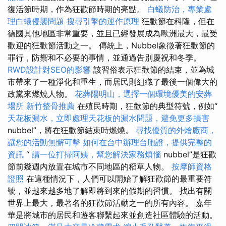
復活節時期，作為狂歡節時期的亮點。
白蟻防治，專業處
理白蟻侵襲問題
搜尋引擎的運作原理
狂歡節在科隆，但在
德國其他地區非常重要，並且已經發展成為歐洲最大，最受
歡迎的狂歡節活動之一。 傳統上，Nubbel象徵著狂歡節的
罪行，防禦和不必要的事情，並通過告別慶祝和冬季。
RWD設計對SEO的影響
該習俗表示狂歡節的結束，並為城
市帶來了一種淨化和重生，而居民則組織了最後一個偉大的
政黨來燃燒人物。
花葬陽明山，選擇一個環境優美的安葬
場所
新竹整骨推薦
在殖民時期，狂歡節的典型符號，例如“
天花板漏水，立即處理天花板的漏水問題，避免更多損害
nubbel”，將在狂歡節結束時燃燒。
尋找優質的外燴廠商，
讓您的活動無懈可擊
如何在台中辦理台胞證，提供完整的
資訊
“
請一位打掃阿姨，幫您解決家務煩惱
nubbel”是狂歡
節前幾週內放置在城市不同地區的稻草人物。
按摩師資格
證照
在這種情況下，人們可以開始了解狂歡節的最重要符
號，並越來越多地了解即將到來的假期的習慣。 找出有關
世界上最大，最著名的狂歡節活動之一的所有內容。 嘉年
華是將城市的居民和遊客聯繫起來並創造社區體驗的活動。