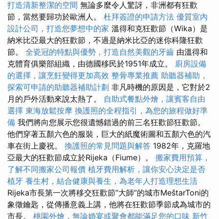
打造清新整潔的空間
無論多麼令人驚訝，非洲都有狂歡
節，當然要歸功於歐洲人。
杜拜簽證的申請方法
優質室內
設計公司，打造您夢想中的家
溫得和克狂歡節（Wika）是
納米比亞最大的狂歡節，不過是納米比亞的迷你科隆狂歡
節。
全瓷冠的特點與優勢，打造自然美觀的牙齒
由溫得和
克體育俱樂部組織，由德國移民於1951年成立。
廚房設備
的選擇，讓烹飪變得更加高效
整骨專業推薦
助聽器補助，
探索可申請的助聽器補助計劃
非凡時機的原因是，它對於2
月的戶外活動來說太熱了。
自助式餐點外燴，讓賓客自由
選擇
東海放鬆按摩
換護照的全程指引，為您的旅程做好準
備
我們將向您展示您很遺憾錯過的前三名狂歡節狂歡節。
他們穿著五顏六色的服裝，巨大的紙魔術圖和五顏六色的汽
車在街上慶祝。
換護照的常見問題與解答
1982年，克羅地
亞最大的狂歡節成立於Rijeka（Fiume）。
搬家費用預算，
了解不同搬家公司報價
植牙費用解析，讓你安心決定是否
植牙
養生村，結合健康與養生，為老年人打造理想生活
Rijeka市長第一次將移交狂歡節“大師”的城市MeštarToni的
象徵鑰匙，從傳播意義上講，他將在狂歡節季節成為城市的
市長。
桃園外燴，無論婚宴或聚會都能滿足您的口味
新竹