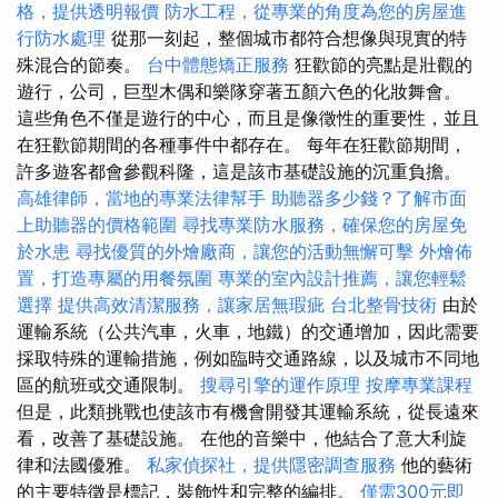
格，提供透明報價
防水工程，從專業的角度為您的房屋進
行防水處理
從那一刻起，整個城市都符合想像與現實的特
殊混合的節奏。
台中體態矯正服務
狂歡節的亮點是壯觀的
遊行，公司，巨型木偶和樂隊穿著五顏六色的化妝舞會。
這些角色不僅是遊行的中心，而且是像徵性的重要性，並且
在狂歡節期間的各種事件中都存在。 每年在狂歡節期間，
許多遊客都會參觀科隆，這是該市基礎設施的沉重負擔。
高雄律師，當地的專業法律幫手
助聽器多少錢？了解市面
上助聽器的價格範圍
尋找專業防水服務，確保您的房屋免
於水患
尋找優質的外燴廠商，讓您的活動無懈可擊
外燴佈
置，打造專屬的用餐氛圍
專業的室內設計推薦，讓您輕鬆
選擇
提供高效清潔服務，讓家居無瑕疵
台北整骨技術
由於
運輸系統（公共汽車，火車，地鐵）的交通增加，因此需要
採取特殊的運輸措施，例如臨時交通路線，以及城市不同地
區的航班或交通限制。
搜尋引擎的運作原理
按摩專業課程
但是，此類挑戰也使該市有機會開發其運輸系統，從長遠來
看，改善了基礎設施。 在他的音樂中，他結合了意大利旋
律和法國優雅。
私家偵探社，提供隱密調查服務
他的藝術
的主要特徵是標記，裝飾性和完整的編排。
僅需300元即