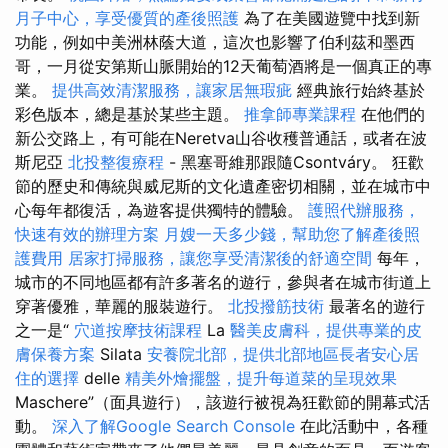
月子中心，享受優質的產後照護
為了在美國遊覽中找到新
功能，例如中美洲林蔭大道，這次也影響了伯利茲和墨西
哥，一月從安第斯山脈開始的12天葡萄酒將是一個真正的專
業。
提供高效清潔服務，讓家居無瑕疵
經典旅行始終基於
彩色版本，總是基於某些主題。
推拿師專業課程
在他們的
新公交路上，有可能在Neretva山谷收穫普通話，或者在波
斯尼亞
北投整復療程
- 黑塞哥維那跟隨Csontváry。 狂歡
節的歷史和傳統與威尼斯的文化遺產密切相關，並在城市中
心每年都復活，為遊客提供獨特的體驗。
護照代辦服務，
快速有效的辦理方案
月嫂一天多少錢，幫助您了解產後照
護費用
居家打掃服務，讓您享受清潔後的舒適空間
每年，
城市的不同地區都有許多著名的遊行，參與者在城市街道上
穿著優雅，華麗的服裝遊行。
北投撥筋技術
最著名的遊行
之一是“
穴道按摩技術課程
La
醫美皮膚科，提供專業的皮
膚保養方案
Silata
安養院北部，提供北部地區長者安心居
住的選擇
delle
精美外燴擺盤，提升每道菜的呈現效果
Maschere”（面具遊行），該遊行被視為狂歡節的開幕式活
動。
深入了解Google Search Console
在此活動中，各種