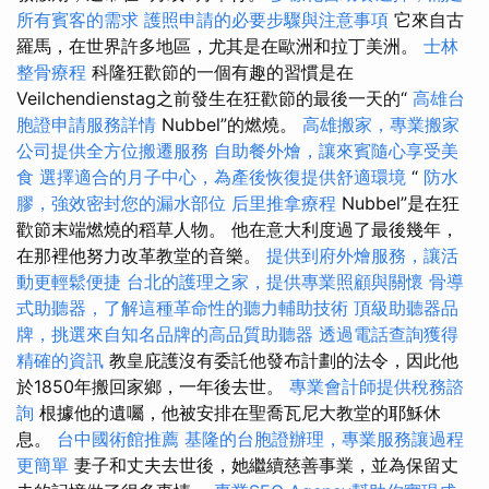
所有賓客的需求
護照申請的必要步驟與注意事項
它來自古
羅馬，在世界許多地區，尤其是在歐洲和拉丁美洲。
士林
整骨療程
科隆狂歡節的一個有趣的習慣是在
Veilchendienstag之前發生在狂歡節的最後一天的“
高雄台
胞證申請服務詳情
Nubbel”的燃燒。
高雄搬家，專業搬家
公司提供全方位搬遷服務
自助餐外燴，讓來賓隨心享受美
食
選擇適合的月子中心，為產後恢復提供舒適環境
“
防水
膠，強效密封您的漏水部位
后里推拿療程
Nubbel”是在狂
歡節末端燃燒的稻草人物。 他在意大利度過了最後幾年，
在那裡他努力改革教堂的音樂。
提供到府外燴服務，讓活
動更輕鬆便捷
台北的護理之家，提供專業照顧與關懷
骨導
式助聽器，了解這種革命性的聽力輔助技術
頂級助聽器品
牌，挑選來自知名品牌的高品質助聽器
透過電話查詢獲得
精確的資訊
教皇庇護沒有委託他發布計劃的法令，因此他
於1850年搬回家鄉，一年後去世。
專業會計師提供稅務諮
詢
根據他的遺囑，他被安排在聖喬瓦尼大教堂的耶穌休
息。
台中國術館推薦
基隆的台胞證辦理，專業服務讓過程
更簡單
妻子和丈夫去世後，她繼續慈善事業，並為保留丈