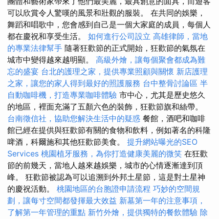
團體和藝術家帶來了他們最美麗，最具創意的面具，而遊客
可以欣賞令人驚嘆的風景和壯觀的服裝。 在共同的娛樂，
舞蹈和唱歌中，您會感到自己是一個大家庭的成員，每個人
都在慶祝和享受生活。
如何進行公司設立
高雄律師，當地
的專業法律幫手
隨著狂歡節的正式開始，狂​​歡節的氣氛在
城市中變得越來越明顯。
高級外燴，讓每個聚會都成為難
忘的盛宴
台北的護理之家，提供專業照顧與關懷
新店護理
之家，讓您的家人得到最好的照護服務
台中整骨討論區
半
自動咖啡機，打造專業咖啡體驗
市中心，尤其是歷史悠久
的地區，裡面充滿了五顏六色的裝飾，狂歡節旗和絲帶。
台南徵信社，協助您解決生活中的疑惑
餐館，酒吧和咖啡
館已經在提供與狂歡節有關的食物和飲料，例如著名的科隆
啤酒，科爾施和其他狂歡節美食。
提升網站曝光的SEO
Services
桃園植牙服務，為你打造健康美麗的微笑
在狂歡
節的前幾天，當地人越來越娛樂，城市的心情逐漸達到頂
峰。 狂歡節被認為可以追溯到外邦土星節，這是對土星神
的慶祝活動。
桃園地區的台胞證申請流程
巧妙的空間規
劃，讓每寸空間都發揮最大效益
新墓第一年的注意事項，
了解第一年管理的重點
新竹外燴，提供獨特的餐飲體驗
除