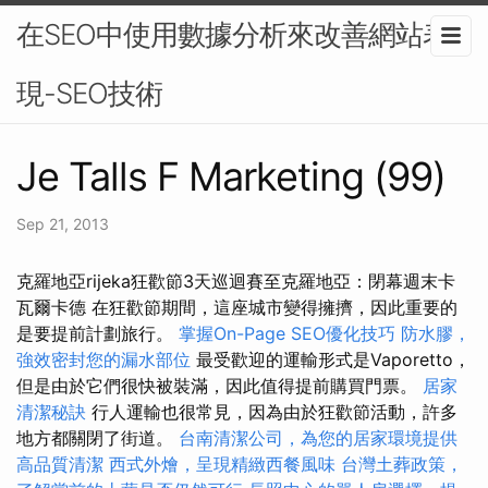
在SEO中使用數據分析來改善網站表
現-SEO技術
Je Talls F Marketing (99)
Sep 21, 2013
克羅地亞rijeka狂歡節3天巡迴賽至克羅地亞：閉幕週末卡
瓦爾卡德 在狂歡節期間，這座城市變得擁擠，因此重要的
是要提前計劃旅行。
掌握On-Page SEO優化技巧
防水膠，
強效密封您的漏水部位
最受歡迎的運輸形式是Vaporetto，
但是由於它們很快被裝滿，因此值得提前購買門票。
居家
清潔秘訣
行人運輸也很常見，因為由於狂歡節活動，許多
地方都關閉了街道。
台南清潔公司，為您的居家環境提供
高品質清潔
西式外燴，呈現精緻西餐風味
台灣土葬政策，