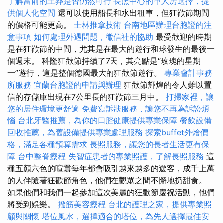
了解當前的土葬是否仍然可行
長照中心的單人房選擇，提
供個人化空間
還可以使用船長和水出租車，但狂歡節期間
的價格可能更高。
士林推拿技術
台南地區辦理台胞證的注
意事項
如何處理外遇問題，徵信社的協助
最受歡迎的時期
是在狂歡節的中間，尤其是在最大的遊行和球發生的最後一
個週末。 科隆狂歡節持續了7天，其亮點是“玫瑰的星期
一”遊行，這是整個德國最大的狂歡節遊行。
專業會計事務
所服務
宜蘭台胞證的申請與辦理
狂歡節輝煌的令人難以置
信的存儲庫出現在7公里長的狂歡節三月中。
打掃家裡，讓
您的居住環境更舒適
免費寫訴狀服務，讓您不再為訴訟煩
惱
台北牙醫推薦，為你的口腔健康提供專業保障
餐飲設備
回收推薦，為舊設備提供專業處理服務
探索buffet外燴價
格，滿足各種預算需求
長照服務，讓您的長者生活更有保
障
台中整脊療程
失智症患者的專業照護，了解長照服務
這
種五顏六色的喧囂每年都會吸引越來越多的遊客，成千上萬
的人伴隨著狂歡節角色，他們在觀眾之間不懈地扔甜食。
如果他們和我們一起參加這次美麗的狂歡節慶祝活動，他們
將受到娛樂。
撥筋美容療程
台北的護理之家，提供專業照
顧與關懷
塔位風水，選擇適合的塔位，為先人選擇最佳安