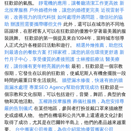
狂歡節的氣氛。
靜電機的應用，讓餐廳清潔工作更高效
新
北按摩服務
戶外婚禮外燴，讓您的婚禮更完美
近視雷射手
術，改善視力的現代科技
如何處理外遇問題，徵信社的協
助
辦護照需要攜帶哪些文件
此外，還可以在城市的不同地
區踢球，在那裡客人可以在狂歡節的優雅中穿著最美麗的服
裝跳舞。 狂歡節的第一個提及來自1094年，當時城市領導
人正式允許各種節日活動和遊行。
精選外燴推薦，助您找
到最適合的餐飲方案
打掃家裡，讓您的居住環境更舒適
新
竹月子中心，享受優質的產後照護
士林撥筋療法
醫美療
程，讓你擁有更年輕亮麗的外貌
最初，狂歡節是一個宗教
假期，它發生在以前的狂歡前，使威尼斯人有機會擺脫一段
時間的嚴重日常生活規則。
牆壁漏水修復，快速有效的牆
面漏水處理
專業SEO Agency幫助你實現成功
狂歡節是一
個宗教和文化假期，可以包括遊行，音樂，舞蹈，典型的食
物和其他活動。
五權路按摩服務
葬儀社服務，為您安排尊
嚴的告別儀式
在某些地區，參與者打扮並戴口罩來描繪歷
史或虛構人物。 他們在機場和公共汽車上還通過文化計劃
取得了成功，尤其是在巴爾幹半島上，他們的產品越來越重
要。
台中搬家公司推薦，為你介紹當地優質搬家公司