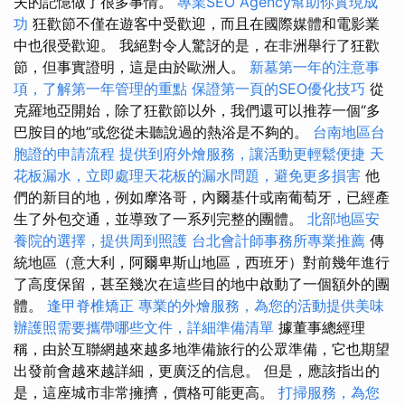
夫的記憶做了很多事情。
專業SEO Agency幫助你實現成
功
狂歡節不僅在遊客中受歡迎，而且在國際媒體和電影業
中也很受歡迎。 我絕對令人驚訝的是，在非洲舉行了狂歡
節，但事實證明，這是由於歐洲人。
新墓第一年的注意事
項，了解第一年管理的重點
保證第一頁的SEO優化技巧
從
克羅地亞開始，除了狂歡節以外，我們還可以推荐一個“多
巴胺目的地”或您從未聽說過的熱浴是不夠的。
台南地區台
胞證的申請流程
提供到府外燴服務，讓活動更輕鬆便捷
天
花板漏水，立即處理天花板的漏水問題，避免更多損害
他
們的新目的地，例如摩洛哥，內爾基什或南葡萄牙，已經產
生了外包交通，並導致了一系列完整的團體。
北部地區安
養院的選擇，提供周到照護
台北會計師事務所專業推薦
傳
統地區（意大利，阿爾卑斯山地區，西班牙）對前幾年進行
了高度保留，甚至幾次在這些目的地中啟動了一個額外的團
體。
逢甲脊椎矯正
專業的外燴服務，為您的活動提供美味
辦護照需要攜帶哪些文件，詳細準備清單
據董事總經理
稱，由於互聯網越來越多地準備旅行的公眾準備，它也期望
出發前會越來越詳細，更廣泛的信息。 但是，應該指出的
是，這座城市非常擁擠，價格可能更高。
打掃服務，為您