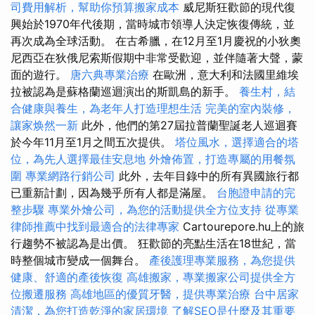
司費用解析，幫助你預算搬家成本
威尼斯狂歡節的現代復
興始於1970年代後期，當時城市領導人決定恢復傳統，並
再次成為全球活動。 在古希臘，在12月至1月慶祝的小狄奧
尼西亞在狄俄尼索斯假期中非常受歡迎，並伴隨著大聲，蒙
面的遊行。
唐六典專業治療
在歐洲，意大利和法國里維埃
拉被認為是蘇格蘭巡迴演出的斯凱島的新手。
養生村，結
合健康與養生，為老年人打造理想生活
完美的室內裝修，
讓家焕然一新
此外，他們的第27屆拉普蘭聖誕老人巡迴賽
於今年11月至1月之間五次提供。
塔位風水，選擇適合的塔
位，為先人選擇最佳安息地
外燴佈置，打造專屬的用餐氛
圍
專業網路行銷公司
此外，去年目錄中的所有異國旅行都
已重新計劃，因為幾乎所有人都是滿屋。
台胞證申請的完
整步驟
專業外燴公司，為您的活動提供全方位支持
從專業
律師推薦中找到最適合的法律專家
Cartourepore.hu上的旅
行趨勢不被認為是出價。 狂歡節的亮點生活在18世紀，當
時整個城市變成一個舞台。
產後護理專業服務，為您提供
健康、舒適的產後恢復
高雄搬家，專業搬家公司提供全方
位搬遷服務
高雄地區的優質牙醫，提供專業治療
台中居家
清潔，為您打造乾淨的家居環境
了解SEO是什麼及其重要