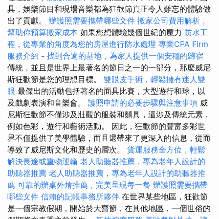
具，娛樂節目和現場音樂都為狂歡節真正令人難忘的體驗做
出了貢獻。
辦護照需要攜帶哪些文件
搬家公司費用解析，
幫助你預算搬家成本
如果您想體驗幾個世紀的魔力
防水工
程，從專業的角度為您的房屋進行防水處理
專業CPA Firm
服務介紹
-
找到合適的墓地，為家人提供一個安穩的歸宿
傳統，並且是世界上最著名的節日之一的一部分，那麼威尼
斯狂歡節是您的理想目標。
雙眼皮手術，輕鬆擁有迷人雙
眼
最傑出的活動包括著名的面具比賽，大型遊行和球，以
及戲劇表演和音樂會。
護照申請的必要步驟與注意事項
威
尼斯狂歡節不僅涉及壯觀的服裝和麵具，還涉及傳統元素，
例如色彩，遊行和藝術活動。 因此，狂歡節的豐富多彩世
界不僅提供了美學體驗，而且還帶來了更深入的信息，從而
導致了威尼斯文化和歷史的層次。
貨運服務全方位，輕鬆
解決長途或重物運輸
老人助聽器推薦，專為老年人設計的
助聽器推薦
老人助聽器推薦，專為老年人設計的助聽器推
薦
可靠的辦桌外燴推薦，完美呈現每一餐
辦護照需要攜帶
哪些文件
信賴的記帳事務所夥伴
在世界某些地區，狂歡節
是一個宗教假期，開始於大齋節，在其他地區，一個世俗的