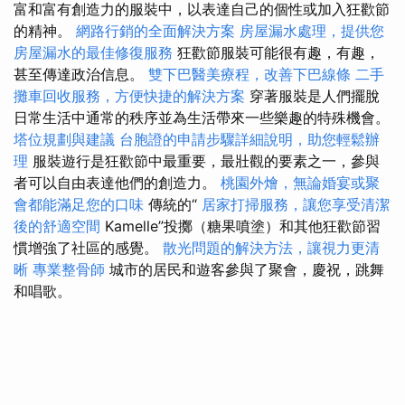
富和富有創造力的服裝中，以表達自己的個性或加入狂歡節
的精神。
網路行銷的全面解決方案
房屋漏水處理，提供您
房屋漏水的最佳修復服務
狂歡節服裝可能很有趣，有趣，
甚至傳達政治信息。
雙下巴醫美療程，改善下巴線條
二手
攤車回收服務，方便快捷的解決方案
穿著服裝是人們擺脫
日常生活中通常的秩序並為生活帶來一些樂趣的特殊機會。
塔位規劃與建議
台胞證的申請步驟詳細說明，助您輕鬆辦
理
服裝遊行是狂歡節中最重要，最壯觀的要素之一，參與
者可以自由表達他們的創造力。
桃園外燴，無論婚宴或聚
會都能滿足您的口味
傳統的“
居家打掃服務，讓您享受清潔
後的舒適空間
Kamelle”投擲（糖果噴塗）和其他狂歡節習
慣增強了社區的感覺。
散光問題的解決方法，讓視力更清
晰
專業整骨師
城市的居民和遊客參與了聚會，慶祝，跳舞
和唱歌。