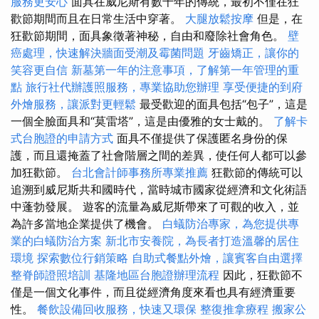
服務更安心
面具在威尼斯有數千年的傳統，最初不僅在狂
歡節期間而且在日常生活中穿著。
大腿放鬆按摩
但是，在
狂歡節期間，面具象徵著神秘，自由和廢除社會角色。
壁
癌處理，快速解決牆面受潮及霉菌問題
牙齒矯正，讓你的
笑容更自信
新墓第一年的注意事項，了解第一年管理的重
點
旅行社代辦護照服務，專業協助您辦理
享受便捷的到府
外燴服務，讓派對更輕鬆
最受歡迎的面具包括“包子”，這是
一個全臉面具和“莫雷塔”，這是由優雅的女士戴的。
了解卡
式台胞證的申請方式
面具不僅提供了保護匿名身份的保
護，而且還掩蓋了社會階層之間的差異，使任何人都可以參
加狂歡節。
台北會計師事務所專業推薦
狂歡節的傳統可以
追溯到威尼斯共和國時代，當時城市國家從經濟和文化術語
中蓬勃發展。 遊客的流量為威尼斯帶來了可觀的收入，並
為許多當地企業提供了機會。
白蟻防治專家，為您提供專
業的白蟻防治方案
新北市安養院，為長者打造溫馨的居住
環境
探索數位行銷策略
自助式餐點外燴，讓賓客自由選擇
整脊師證照培訓
基隆地區台胞證辦理流程
因此，狂歡節不
僅是一個文化事件，而且從經濟角度來看也具有經濟重要
性。
餐飲設備回收服務，快速又環保
整復推拿療程
搬家公