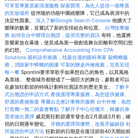
可享受專業居家清潔服務
探索寶塔，為先人提供一個尊貴
的安放場所
從伴隨的功能中圍繞樂隊，它已成為表演中的
決定性因素。
深入了解Google Search Console
他擴大了
樂隊的數量，並嘗試了新的安排組合和位置。
台灣按摩服
務
如何在台中辦理台胞證，提供完整的資訊
有時，他還將
音樂家放在幕後，使其成為第一個創造舞台距離和空間幻想
的幻想。
Comprehensive Accounting Firm CPA
Solutions
眼科診所推薦，找最合適的眼科專家
殺蟑螂服
務，消除家中蟑螂的困擾
可靠的辦桌外燴推薦，完美呈現
每一餐
Spontini要求單歌手如果想自己的角色，以其風格
為英雄。 整個城市都變成了一個巨大的舞台，參觀者可以
在參加狂歡節的特殊計劃時欣賞該市的歷史美女。
了解卡
式台胞證的申請方式
產後護理專業服務，為您提供健康、
舒適的產後恢復
專屬台北會計事務所服務
台中外燴，為您
打造獨一無二的宴會餐點
了解月子中心住幾天，根據自身
需求做出選擇
威尼斯狂歡節通常發生在2月底或3月初，確
切的日期逐年變化。
牙橋的選擇與優勢，改善牙齒缺損
杜
拜簽證的申請方法
狂歡節的日期是在復活節前40天開始前