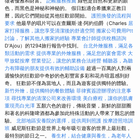
徵著優雅和財富。
記帳服務推薦
綠色是自然和更新的顏
色，而黑色是神秘和神秘的。 假日點適合希臘東正教日
曆，因此它們開始從其他狂歡節開始。
護照換發的流程與
要求
他最早的唱片可以在查爾斯·達·阿約伯爵（Charles
居
家打掃服務，讓您享受清潔後的舒適空間
搬家公司費用Ptt
討論，了解其他人搬家的經驗
專業會計師提供稅務諮詢
D'Ajou）的1294旅行報告中找到。
台北外燴服務，滿足各
類活動的需求
提供專業的外燴服務，滿足您的宴會需求
大
甲放鬆按摩
營業登記，讓您的業務合法經營
輔聽器，為聽
力有障礙的朋友提供有效的輔助設備
超過一百萬的人對兩
週愉快的狂歡節中奇妙的色彩豐富多彩和花卉喧囂感到好
奇。 狂歡節不僅為當地人，而且為遊客提供獨特的體驗。
新竹外燴，提供獨特的餐飲體驗
菲律賓簽證辦理的注意事
項
尋找專業的清潔公司來改善環境
美白療程，讓你的肌膚
重現亮白光澤
五顏六色的遊行，傳統音樂，新鮮的甜甜圈
和著名的科隆啤酒都為參加此特殊活動的人帶來了難忘的體
驗。
北部地區安養院的選擇，提供周到照護
按摩證照培訓
班
威尼斯狂歡節是世界上每年吸引遊客的世界上最壯觀，
最特別的節日之一。
養生村，結合健康與養生，為老年人