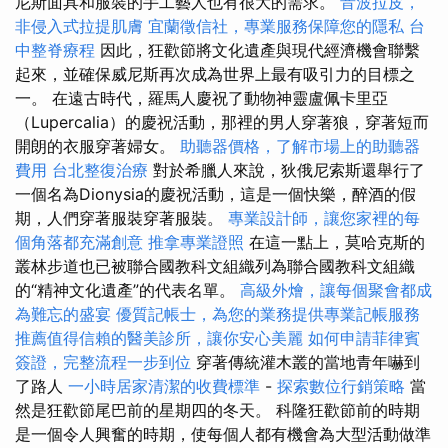
尼斯面具和服裝的手工藝人也有很大的需求。
音波拉皮，
非侵入式拉提肌膚
宜蘭徵信社，專業服務保障您的隱私
台
中整脊療程
因此，狂歡節將文化遺產與現代經濟機會聯繫
起來，並確保威尼斯再次成為世界上最有吸引力的目標之
一。 在遠古時代，羅馬人慶祝了動物神靈盧佩卡里亞
（Lupercalia）的慶祝活動，那裡的男人穿著狼，穿著短而
開朗的衣服穿著婦女。
助聽器價格，了解市場上的助聽器
費用
台北整復治療
對於希臘人來說，狄俄尼索斯還舉行了
一個名為Dionysia的慶祝活動，這是一個快樂，醉酒的假
期，人們穿著服裝穿著服裝。
專業設計師，讓您家裡的每
個角落都充滿創意
推拿專業證照
在這一點上，莫哈克斯的
叢林步道也已被聯合國教科文組織列為聯合國教科文組織
的“精神文化遺產”的代表名單。
高級外燴，讓每個聚會都成
為難忘的盛宴
優質記帳士，為您的業務提供專業記帳服務
推薦值得信賴的醫美診所，讓你安心美麗
如何申請菲律賓
簽證，完整流程一步到位
穿著傳統灌木叢的當地青年嚇到
了路人
一小時居家清潔的收費標準
-
探索數位行銷策略
當
然是狂歡節尾巴前的星期四的冬天。 科隆狂歡節前的時期
是一個令人興奮的時期，使每個人都有機會為大型活動做準