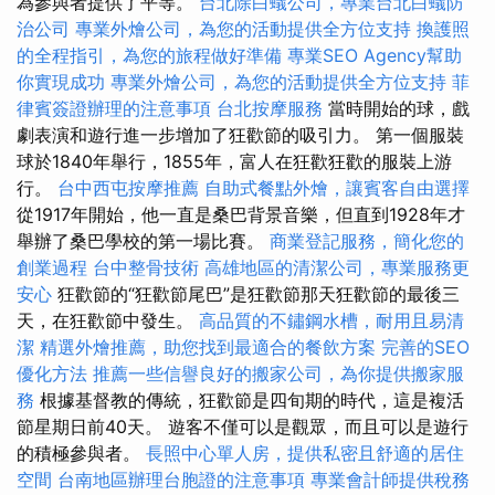
為參與者提供了平等。
台北除白蟻公司，專業台北白蟻防
治公司
專業外燴公司，為您的活動提供全方位支持
換護照
的全程指引，為您的旅程做好準備
專業SEO Agency幫助
你實現成功
專業外燴公司，為您的活動提供全方位支持
菲
律賓簽證辦理的注意事項
台北按摩服務
當時開始的球，戲
劇表演和遊行進一步增加了狂歡節的吸引力。 第一個服裝
球於1840年舉行，1855年，富人在狂歡狂歡的服裝上游
行。
台中西屯按摩推薦
自助式餐點外燴，讓賓客自由選擇
從1917年開始，他一直是桑巴背景音樂，但直到1928年才
舉辦了桑巴學校的第一場比賽。
商業登記服務，簡化您的
創業過程
台中整骨技術
高雄地區的清潔公司，專業服務更
安心
狂歡節的“狂歡節尾巴”是狂歡節那天狂歡節的最後三
天，在狂歡節中發生。
高品質的不鏽鋼水槽，耐用且易清
潔
精選外燴推薦，助您找到最適合的餐飲方案
完善的SEO
優化方法
推薦一些信譽良好的搬家公司，為你提供搬家服
務
根據基督教的傳統，狂歡節是四旬期的時代，這是複活
節星期日前40天。 遊客不僅可以是觀眾，而且可以是遊行
的積極參與者。
長照中心單人房，提供私密且舒適的居住
空間
台南地區辦理台胞證的注意事項
專業會計師提供稅務