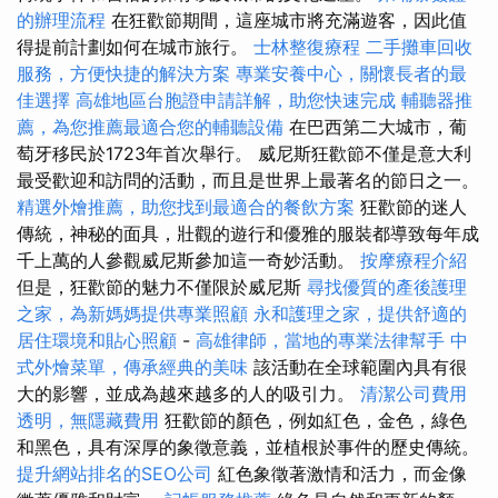
的辦理流程
在狂歡節期間，這座城市將充滿遊客，因此值
得提前計劃如何在城市旅行。
士林整復療程
二手攤車回收
服務，方便快捷的解決方案
專業安養中心，關懷長者的最
佳選擇
高雄地區台胞證申請詳解，助您快速完成
輔聽器推
薦，為您推薦最適合您的輔聽設備
在巴西第二大城市，葡
萄牙移民於1723年首次舉行。 威尼斯狂歡節不僅是意大利
最受歡迎和訪問的活動，而且是世界上最著名的節日之一。
精選外燴推薦，助您找到最適合的餐飲方案
狂歡節的迷人
傳統，神秘的面具，壯觀的遊行和優雅的服裝都導致每年成
千上萬的人參觀威尼斯參加這一奇妙活動。
按摩療程介紹
但是，狂歡節的魅力不僅限於威尼斯
尋找優質的產後護理
之家，為新媽媽提供專業照顧
永和護理之家，提供舒適的
居住環境和貼心照顧
-
高雄律師，當地的專業法律幫手
中
式外燴菜單，傳承經典的美味
該活動在全球範圍內具有很
大的影響，並成為越來越多的人的吸引力。
清潔公司費用
透明，無隱藏費用
狂歡節的顏色，例如紅色，金色，綠色
和黑色，具有深厚的象徵意義，並植根於事件的歷史傳統。
提升網站排名的SEO公司
紅色象徵著激情和活力，而金像