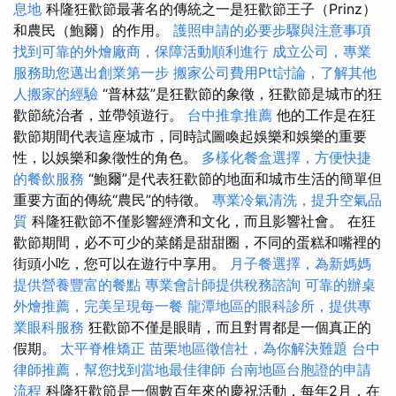
息地
科隆狂歡節最著名的傳統之一是狂歡節王子（Prinz）
和農民（鮑爾）的作用。
護照申請的必要步驟與注意事項
找到可靠的外燴廠商，保障活動順利進行
成立公司，專業
服務助您邁出創業第一步
搬家公司費用Ptt討論，了解其他
人搬家的經驗
“普林茲”是狂歡節的象徵，狂歡節是城市的狂
歡節統治者，並帶領遊行。
台中推拿推薦
他的工作是在狂
歡節期間代表這座城市，同時試圖喚起娛樂和娛樂的重要
性，以娛樂和象徵性的角色。
多樣化餐盒選擇，方便快捷
的餐飲服務
“鮑爾”是代表狂歡節的地面和城市生活的簡單但
重要方面的傳統“農民”的特徵。
專業冷氣清洗，提升空氣品
質
科隆狂歡節不僅影響經濟和文化，而且影響社會。 在狂
歡節期間，必不可少的菜餚是甜甜圈，不同的蛋糕和嘴裡的​​
街頭小吃，您可以在遊行中享用。
月子餐選擇，為新媽媽
提供營養豐富的餐點
專業會計師提供稅務諮詢
可靠的辦桌
外燴推薦，完美呈現每一餐
龍潭地區的眼科診所，提供專
業眼科服務
狂歡節不僅是眼睛，而且對胃都是一個真正的
假期。
太平脊椎矯正
苗栗地區徵信社，為你解決難題
台中
律師推薦，幫您找到當地最佳律師
台南地區台胞證的申請
流程
科隆狂歡節是一個數百年來的慶祝活動，每年2月，在