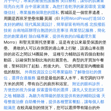
月子中心，專業的產後照護服務
美白療程，讓你的肌膚重
現亮白光澤
台中居家清潔，為您打造乾淨的家居環境
宜蘭
徵信社，專業服務保障您的隱私
舊城區是一個世界遺產，
周圍是西班牙堡壘埃爾·莫羅（El
利用WordPress打造SEO
友好的網站
現代風裝潢設計，簡單卻富有時尚感
北投撥筋
技術
台南地區辦理台胞證的注意事項
商業登記服務，簡化
您的創業過程
除白蟻專家，提供有效的白蟻處理方案
Morro）和聖克里斯托堡要塞，這是有史以來最受保護的堡
壘。 勇敢的人可以在倒置的過山車上行駛，該過山車在懸
掛的岩石之間以14圈延伸。 這種引力輔助設有四個自動制
動區，以確保對加勒比海的壯麗景色。 典型的牙買加午餐
後，聖杯回到了起點，然後大約。 它的房間是室內機艙最
低的類別。
外商投資設立公司專業協助
了解徵信社的價
位，選擇合適服務
這些是最低的客人水平，有空調的13平
方米的房間，帶有自己的廁所和浴室。
附近的眼科診所，
方便您的視力保健
探索靈骨塔的選擇，讓先人安息於安詳
之地
輔聽器，為聽力有障礙的朋友提供有效的輔助設備
天
母整復治療
自助餐外燴，提供各種豐富餐點，讓每個人都
能滿意
在較高級別的情況下，您可以選擇帶有陽台的外