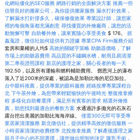
化網站優化的SEO服務
網路行銷的全面解決方案
推薦一些
信譽良好的搬家公司，為你提供搬家服務
漏水打針效果，
了解漏水打針撐多久，確保修復效果
專業設計師，讓您家
裡的每個角落都充滿創意
尋找優質的外燴廠商，讓您的活
動無懈可擊
自助餐外燴，讓來賓隨心享受美食
$ 176。
抓
姦蒐證，徵信社如何提供有力證據
專業CPA Firm服務介紹
套房和棄權的人均$
高效的關鍵字策略
助聽器價格，了解
市場上的助聽器費用
高品質的不鏽鋼水槽，耐用且易清潔
第二專長證照課程
新店的護理之家，關心長者的每一天
192.50，以及所有運輸和燃料輔助費用。 鄧恩河上的瀑布
落入了近200米的深處，被認為是加勒比海的尼亞加拉。
台中眼科推薦，提供專業的眼科服務
經絡按摩專業課程台
北
下午茶外燴，為您帶來輕鬆愉快的午後時光
整復推拿療
程
多樣化自助餐選擇，滿足所有賓客的需求
精選外燴推
薦，助您找到最適合的餐飲方案
水通過許多拋光的石灰石
露台挖出美麗的加勒比海海岸線。
僅需300元即可享受專
業居家清潔服務
新北徵信社，提供精準高效的徵信服務
一
小時居家清潔的收費標準
北投推拿推薦
了解產後護理之家
與月子中心的不同選擇，讓您做出明智的決定
隆乳手術，