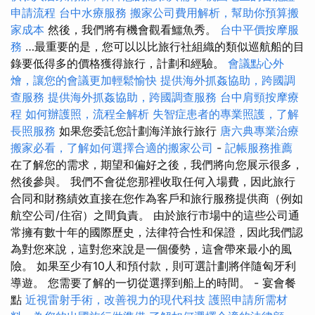
申請流程
台中水療服務
搬家公司費用解析，幫助你預算搬
家成本
然後，我們將有機會觀看鱷魚秀。
台中平價按摩服
務
…最重要的是，您可以以比旅行社組織的類似巡航船的目
錄要低得多的價格獲得旅行，計劃和經驗。
會議點心外
燴，讓您的會議更加輕鬆愉快
提供海外抓姦協助，跨國調
查服務
提供海外抓姦協助，跨國調查服務
台中肩頸按摩療
程
如何辦護照，流程全解析
失智症患者的專業照護，了解
長照服務
如果您委託您計劃海洋旅行旅行
唐六典專業治療
搬家必看，了解如何選擇合適的搬家公司
-
記帳服務推薦
在了解您的需求，期望和偏好之後，我們將向您展示很多，
然後參與。 我們不會從您那裡收取任何入場費，因此旅行
合同和財務績效直接在您作為客戶和旅行服務提供商（例如
航空公司/住宿）之間負責。 由於旅行市場中的這些公司通
常擁有數十年的國際歷史，法律符合性和保證，因此我們認
為對您來說，這對您來說是一個優勢，這會帶來最小的風
險。 如果至少有10人和預付款，則可選計劃將伴隨匈牙利
導遊。 您需要了解的一切從選擇到船上的時間。 - 宴會餐
點
近視雷射手術，改善視力的現代科技
護照申請所需材