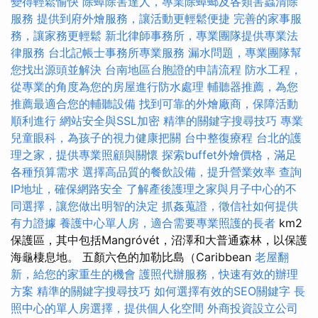
變得輕鬆愉快
除蟑除害達人，專業除蟑螂及各類害蟲清除
服務
提供到府外燴服務，讓活動更輕鬆便捷
完善的家事服
務，讓家務更輕鬆
新北律師事務所，專業團隊提供專業法
律服務
台北記帳士事務所專業服務
漏水問題，專業團隊幫
您找出源頭並解決
台南地區台胞證的申請流程
防水工程，
從專業的角度為您的房屋進行防水處理
輔聽器推薦，為您
推薦最適合您的輔聽設備
找到可靠的外燴廠商，保障活動
順利進行
網站安全與SSL加密
精準的關鍵字搜尋技巧
專業
兒童眼科，為孩子的視力健康把關
台中整復療程
台北的護
理之家，提供專業照顧與關懷
探索buffet外燴價格，滿足
各種預算需求
選擇高品質的餐飲設備，提升營業效率
查詢
IP地址，確保網路安全
了解產後護理之家與月子中心的不
同選擇，讓您做出明智的決定
抓姦蒐證，徵信社如何提供
有力證據
養護中心單人房，適合需要專業照護的長者
km2
保護區，其中包括Mangróvét，沼澤和大普通森林，以保護
海龜棲息地。 五顏六色的加勒比島（Caribbean
老屋翻
新，給您的家重生的機會
護照代辦服務，快速有效的辦理
方案
精準的關鍵字搜尋技巧
如何選擇有效的SEO關鍵字
長
照中心的單人房選擇，提供個人化空間
外商投資設立公司