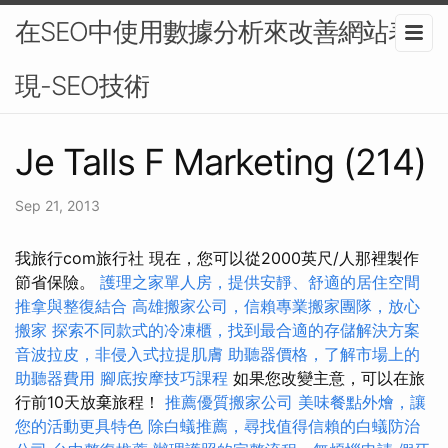
在SEO中使用數據分析來改善網站表
現-SEO技術
Je Talls F Marketing (214)
Sep 21, 2013
我旅行com旅行社 現在，您可以從2000英尺/人那裡製作
節省保險。
護理之家單人房，提供安靜、舒適的居住空間
推拿與整復結合
高雄搬家公司，信賴專業搬家團隊，放心
搬家
探索不同款式的冷凍櫃，找到最合適的存儲解決方案
音波拉皮，非侵入式拉提肌膚
助聽器價格，了解市場上的
助聽器費用
腳底按摩技巧課程
如果您改變主意，可以在旅
行前10天放棄旅程！
推薦優質搬家公司
美味餐點外燴，讓
您的活動更具特色
除白蟻推薦，尋找值得信賴的白蟻防治