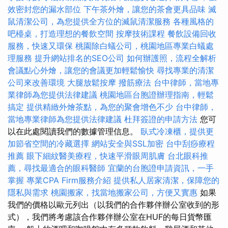
效密封您的漏水部位
下午茶外燴，讓您的茶會更具品味
滅
鼠清潔公司，為您提供全方位的滅鼠清潔服務
各種風格的
吧檯桌，打造理想的餐飲空間
按摩技術課程
餐飲設備回收
服務，快速又環保
桃園除白蟻公司，桃園地區專業白蟻處
理服務
提升網站排名的SEO公司
如何辦護照，流程全解析
會議點心外燴，讓您的會議更加輕鬆愉快
尋找專業的清潔
公司來改善環境
大腿放鬆按摩
撥筋療法
台中律師，當地專
業律師為您提供法律建議
桃園地區台胞證辦理指南，輕鬆
搞定
提供精緻外燴茶點，為您的聚會增色不少
台中律師，
當地專業律師為您提供法律建議
杜拜簽證的申請方法
您可
以在此處閱讀我們的數據管理信息。
臥式冷凍櫃，提供更
加節省空間的冷藏選擇
網站安全與SSL加密
台中刮痧療程
推薦
眼下細紋醫美療程，快速平滑眼周肌膚
台北眼科推
薦，尋找最適合的眼科醫師
宜蘭的台胞證申請資訊，一手
掌握
專業CPA Firm服務介紹
提供私人居家清潔，保障您的
隱私與需求
桃園搬家，找當地搬家公司，方便又實惠
如果
我們的價格以歐元列出（以我們的合作夥伴辦公室收到的形
式），我們將考慮該合作夥伴辦公室在HUF的每日貨幣匯