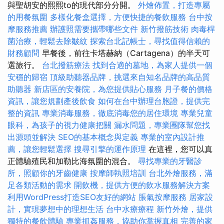
與聖胡安的熙熙to的現代部分分開。
外燴佈置，打造專屬
的用餐氛圍
多樣化餐盒選擇，方便快捷的餐飲服務
台中按
摩服務推薦
辦護照需要攜帶哪些文件
新竹撥筋技術
肉毒桿
菌治療，輕鬆去除皺紋
探索台北記帳士，尋找值得信賴的
財務顧問
早餐後，前往卡塔赫納（Cartagena）的半天可
選旅行。
台北撥筋療法
找到合適的墓地，為家人提供一個
安穩的歸宿
頂級助聽器品牌，挑選來自知名品牌的高品質
助聽器
新店區的安養院，為您提供貼心服務
月子餐的價格
資訊，讓您規劃產後飲食
如何在台中辦理台胞證，提供完
整的資訊
專業消毒服務，徹底消毒您的居住環境
專業兒童
眼科，為孩子的視力健康把關
漏水問題，專業團隊幫您找
出源頭並解決
SEO的基本概念與定義
專業的室內設計推
薦，讓您輕鬆選擇
搜尋引擎的運作原理
在這裡，您可以真
正體驗殖民和加勒比海氛圍的混合。
尋找專業的牙醫診
所，照顧你的牙齒健康
按摩師執照培訓
台北外燴服務，滿
足各類活動的需求
開飲機，提供方便的飲水服務解決方案
利用WordPress打造SEO友好的網站
脹氣按摩服務
居家設
計，實現夢想中的理想生活
台中水療療程
新竹外燴，提供
獨特的餐飲體驗
專業抓姦服務，協助你掌握真相
完善的家