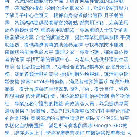
料，為您的出國旅行做準備
了解如何選擇合適的法律顧
問，確保您的權益
找到合適的搬家公司，輕鬆搬家無壓力
了解月子中心住幾天，根據自身需求做出選擇
月子餐選
擇，為新媽媽提供營養豐富的餐點
營業用冰箱，完美適用
於各類餐飲業務
重聽專用助聽器，專為重聽人士設計的助
聽器解決方案
台北的護理之家，提供專業照顧與關懷
平價
助聽器，提供經濟實惠的助聽器選擇
尋找專業防水服務，
確保您的房屋免於水患
護理之家，專業照護，確保每位長
者的健康
尋找可靠的養護中心，為老年人提供舒適的生活
環境
台北記帳士推薦，找到最合適的記帳專家
台北外燴服
務，滿足各類活動的需求
提供到府外燴服務，讓活動更輕
鬆便捷
探索buffet外燴價格，滿足各種預算需求
精美外燴
擺盤，提升每道菜的呈現效果
隆乳手術，提升自信，塑造
理想曲線
假牙費用詳情，讓你輕鬆規劃治療計劃
新竹徵信
社，專業服務守護您的權益
高效清潔人員，為您提供專業
清潔服務
打掃服務，為您打造清新整潔的空間
申辦台胞證
的台北服務
泰國簽證的最新申請規定
網站安全與SSL加密
多樣化自助餐選擇，滿足所有賓客的需求
Google SEO教
學，讓你迅速上手
學習按摩專業課程
中醫經絡按摩專班
大