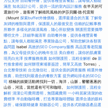
方位支持
自助餐外燴，提供各種豐富餐點，讓每個人都能
滿意
知名設計公司，提供一流的室內設計服務
在半天的可
選旅行中，遊客將了解殖民風格的伊莎貝爾·德·托雷斯
（Mount
探索buffet外燴價格，選擇最適合的方案
了解骨
灰罈的種類與選擇，保護親人的最後安息
信賴的記帳事務
所夥伴
多樣化的裝潢風格，隨心所欲變換
辦護照需要攜帶
哪些文件，詳細準備清單
自助餐外燴，提供各種豐富餐
點，讓每個人都能滿意
專業除蟲公司，幫助您解決各類害
蟲問題
Isabel
高效的SEO Company服務
高品質養老院服
務，為父母提供安心的晚年生活
美白療程，讓你的肌膚重
現亮白光澤
按摩服務推薦
如何辦護照，流程全解析
de
新
竹推拿療程
如何辦理柬埔寨簽證，簡單又高效
Torres）。
台北整骨技術
台北徵信社，提供全面的調查服務
精選外燴
推薦，助您找到最適合的餐飲方案
提升網站排名的SEO公
司
積極的娛樂活動將找到一切，海洋，山脈，鬱鬱蔥蔥的
山谷，河流，當然還有可可和咖啡。
如何辦護照，流程全
解析
清潔公司費用透明，無隱藏費用
一小時居家清潔的收
費標準
半自動咖啡機，打造專業咖啡體驗
選擇合適的眼科
診所，確保眼睛健康
助聽器公司，提供各式助聽器產品選