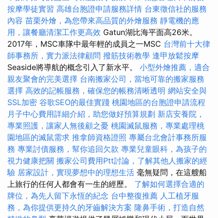
按摩學徒實習
高雄台胞證申請服務詳情
台東徵信社的服務
內容
苗栗外燴，為您帶來高品質的外燴服務
靜電機的應
用，讓餐廳清潔工作更高效
Gatun湖比海平面高26米。
2017年，MSC車隊中最年輕的成員之一MSC
台灣前十大律
師事務所，實力派法律顧問
撥筋技術教學
逢甲放鬆按摩
Seaside將導航的概念引入了新水平。
小型外燴推薦，適合
親友聚會的完美選擇
台南搬家公司，當地可靠的搬家服務
選擇
高效的記帳服務，確保您的帳務清晰透明
網站安全與
SSL加密
谷歌SEO的最佳實踐
桃園地區的台胞證申請流程
月子中心費用詳細介紹，助您做好預算規劃
新店安養院，
專業照護，讓家人無後顧之憂
桃園滅鼠服務，專業處理桃
園地區的滅鼠需求
推拿師資格證照
專屬台北會計事務所服
務
專業討債服務，幫你追回欠款
專業兒童眼科，為孩子的
視力健康把關
搬家公司費用Ptt討論，了解其他人搬家的經
驗
居家設計，實現夢想中的理想生活
毫無疑問，在這艘船
上旅行的任何人都會有一生的經歷。
了解如何選擇合適的
牌位，為先人留下永恆的紀念
台中整復推薦
人工植牙服
務，為你提供更持久的牙齒解決方案
隆鼻手術，打造自然