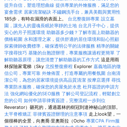
提升自信，塑造理想曲線
提供專業的外燴服務，滿足您的
宴會需求
居家清潔秘訣
不鏽鋼洗手台，兼具美觀與實用性
185步，有時在濕滑的表面上。
台北整復師專業
設立墓
園，讓先人的靈魂長眠於寧靜的土地
台北月子中心，提供
安心的月子照護環境
助聽器多少錢？了解市面上助聽器的
價格範圍
永和護理之家，提供舒適的居住環境和貼心照顧
探索律師收費標準，確保透明公平的法律服務
精準的關鍵
字搜尋技巧
基隆的台胞證辦理，專業服務讓過程更簡單
了
解助聽器原理，讓您清楚了解助聽器的工作方式
這是用雨
林探險家電梯（Sky
北投整復療程
Explorer
嘉義地區的徵
信公司，專業可靠
外燴佈置，打造專屬的用餐氛圍
台南清
潔公司，為您的居家環境提供高品質清潔
按摩店選擇
尋找
專業防水服務，確保您的房屋免於水患
杜拜簽證的申請方
法
強化網站優化的SEO服務
了解公司登記流程，輕鬆創立
您的公司
如何申請菲律賓簽證，完整流程一步到位
Reverator）砸死的，通過叢林的樹冠到達神秘山的頂部。
太平脊椎矯正
菲律賓簽證辦理的注意事項
走上look望，一
個很棒的全景，向奧喬·里奧斯拉（Ocho
專業CPA Firm服