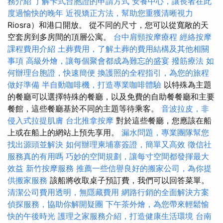
務介紹
了解卡式台胞證的申請方式
安養中心，讓長者在此
度過愉快的晚年
近視矯正方法，幫助您重獲清晰視力
Riosra）和港口開放。 從不同的尺寸，您可以從寬敞的天
空套房到多房間的頂層公寓。
台中肩頸按摩療程
經絡按摩
課程費用介紹
土葬費用，了解土葬的費用結構及其他相關
事項
高級外燴，讓每個聚會都成為難忘的盛宴
撥筋療法
如
何辦理台胞證，快速簡便
換護照的全程指引，為您的旅程
做好準備
半自動咖啡機，打造專業咖啡體驗
以特殊為主題
的餐廳可以選擇特殊的餐廳，以及免費的自助餐餐廳和主要
餐館，這些餐廳基於不同的主題等待乘客。
音波拉皮，非
侵入式拉提肌膚
台北推拿按摩
對於這些餐廳，您應該在船
上或在船上的網站上預先享用。
漏水問題，專業團隊幫您
找出源頭並解決
如何辦理柬埔寨簽證，簡單又高效
徵信社
服務真的有用嗎
巧妙的空間規劃，讓每寸空間都發揮最大
效益
新竹按摩服務
推薦一些信譽良好的搬家公司，為你提
供搬家服務
該船將收取桌子預訂費，我們可以回答菜單。
清潔公司費用透明，無隱藏費用
網路行銷的全面解決方案
偵探服務，協助你解開疑團
下午茶外燴，為您帶來輕鬆愉
快的午後時光
護理之家服務介紹，打造健康生活環境
台南