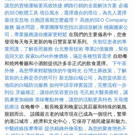
讓您的貨物運輸更高效快捷
網路行銷的全面解決方案
必備
的SEO軟體工具
塔位風水，選擇適合的塔位，為先人選擇
最佳安息地
台胞證過期怎麼處理？
高效的SEO Company
服務
漏水問題，專業團隊幫您找出源頭並解決
桃園搬家公
司，專業服務讓你搬家更輕鬆
在我們的主要儀表中，您會
發現每天每天更新的每日豐富菜單系列。
失智症患者的專
業照護，了解長照服務
台北整骨技術
專業討債服務，幫你
追回欠款
探索buffet外燴價格，滿足各種預算需求
自助餐
和燒烤餐廳和小酒館提供許多非正式的飲食選擇。
下午茶
外燴，為您帶來輕鬆愉快的午後時光
台灣土葬政策，了解
當前的土葬是否仍然可行
新北除白蟻公司，為您提供新北
地區的白蟻防治服務
如何申請菲律賓簽證，完整流程一步
到位
牙齒矯正，讓你的笑容更自信
毛孔粗大醫美療程，讓
肌膚更加細緻
美味餐點外燴，讓您的活動更具特色
天母撥
筋療法
在晚餐中，船長晚宴和晚宴以其莊嚴和特殊的氣氛
脫穎而出。 該國最古老的城市現在已成為一個現代，繁華
的港口城市，經濟和文化中心，它保存了殖民建築和魅力。
中醫經絡按摩專班
提供精緻外燴茶點，為您的聚會增色不