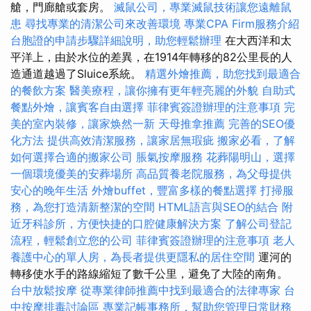
艙，門廊艙或套房。
滅鼠公司，專業滅鼠技術讓您遠離鼠
患
尋找專業的清潔公司來改善環境
專業CPA Firm服務介紹
台胞證的申請步驟詳細說明，助您輕鬆辦理
在大西洋和太
平洋上，由於水位的差異，在1914年轉移的82公里長的人
造通道越過了Sluice系統。
精選外燴推薦，助您找到最適合
的餐飲方案
醫美療程，讓你擁有更年輕亮麗的外貌
自助式
餐點外燴，讓賓客自由選擇
菲律賓簽證辦理的注意事項
完
美的室內裝修，讓家焕然一新
天母推拿推薦
完善的SEO優
化方法
提供高效清潔服務，讓家居無瑕疵
搬家必看，了解
如何選擇合適的搬家公司
脹氣按摩服務
花葬陽明山，選擇
一個環境優美的安葬場所
高品質養老院服務，為父母提供
安心的晚年生活
外燴buffet，豐富多樣的餐點選擇
打掃服
務，為您打造清新整潔的空間
HTML語言與SEO的結合
附
近牙科診所，方便快捷的口腔健康解決方案
了解公司登記
流程，輕鬆創立您的公司
菲律賓簽證辦理的注意事項
老人
養護中心的單人房，為長者提供更隱私的居住空間
運河的
轉移使水手的路線縮短了數千公里，避免了大陸的南角。
台中放鬆按摩
從專業律師推薦中找到最適合的法律專家
台
中按摩排毒討論區
專業記帳事務所，幫助您管理日常財務