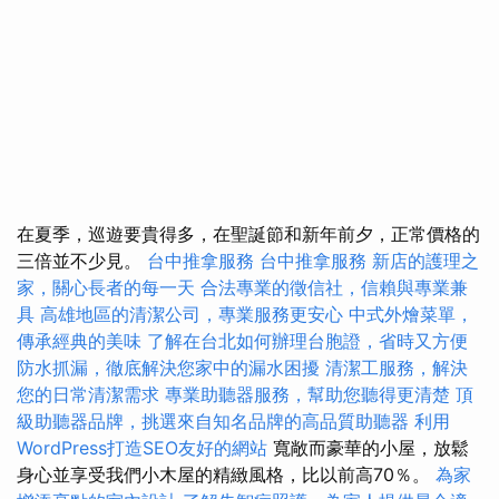
在夏季，巡遊要貴得多，在聖誕節和新年前夕，正常價格的
三倍並不少見。
台中推拿服務
台中推拿服務
新店的護理之
家，關心長者的每一天
合法專業的徵信社，信賴與專業兼
具
高雄地區的清潔公司，專業服務更安心
中式外燴菜單，
傳承經典的美味
了解在台北如何辦理台胞證，省時又方便
防水抓漏，徹底解決您家中的漏水困擾
清潔工服務，解決
您的日常清潔需求
專業助聽器服務，幫助您聽得更清楚
頂
級助聽器品牌，挑選來自知名品牌的高品質助聽器
利用
WordPress打造SEO友好的網站
寬敞而豪華的小屋，放鬆
身心並享受我們小木屋的精緻風格，比以前高70％。
為家