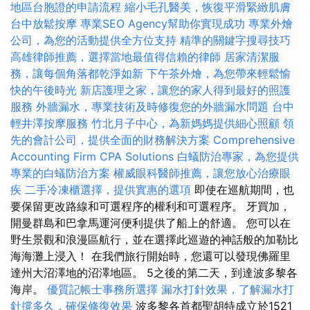
地區台胞證的申請流程
縮小毛孔醫美，恢復平滑緊緻肌膚
台中放鬆按摩
專業SEO Agency幫助你實現成功
專業外燴
公司，為您的活動提供全方位支持
精準的關鍵字搜尋技巧
高雄律師推薦，選擇當地最值得信賴的律師
居家清潔服
務，讓每個角落都乾淨如新
下午茶外燴，為您帶來輕鬆愉
快的午後時光
新店護理之家，讓您的家人得到最好的照護
服務
外牆漏水，專業技術及時修復您的外牆漏水問題
台中
輕井澤按摩服務
竹北月子中心，為新媽媽提供細心照顧
領
先的會計公司，提供全面的財務解決方案
Comprehensive
Accounting Firm CPA Solutions
白蟻防治專家，為您提供
專業的白蟻防治方案
權威眼科醫師推薦，讓您放心治療眼
疾
二手冷凍櫃選擇，提供實惠的選項
即使在巡航期間，也
要保留更改路線和可選程序的權利和可選程序。 牙買加，
開曼群島和巴拿馬運河便利提供了船上的舒適。 您可以在
野生景觀和浪漫區航行，並在選擇此巡遊的神話般的加勒比
海海灘上浸入！ 在我們旅行開始時，您還可以發現佛羅里
達州大沼澤地的沼澤地區。 5之後的第二天，到達波多黎各
海岸。
優質記帳士事務所選擇
漏水打針效果，了解漏水打
針撐多久，確保修復效果
波多黎各首都聖胡特成立於1521