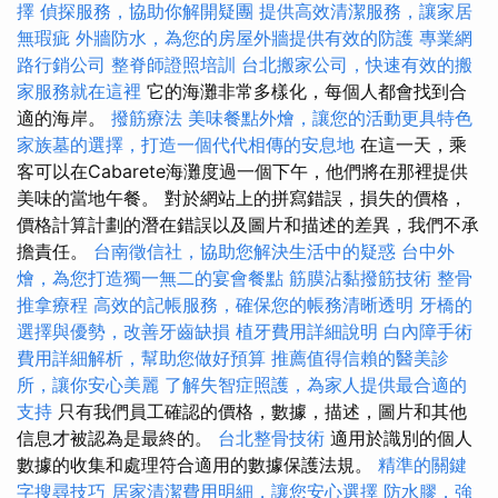
擇
偵探服務，協助你解開疑團
提供高效清潔服務，讓家居
無瑕疵
外牆防水，為您的房屋外牆提供有效的防護
專業網
路行銷公司
整脊師證照培訓
台北搬家公司，快速有效的搬
家服務就在這裡
它的海灘非常多樣化，每個人都會找到合
適的海岸。
撥筋療法
美味餐點外燴，讓您的活動更具特色
家族墓的選擇，打造一個代代相傳的安息地
在這一天，乘
客可以在Cabarete海灘度過一個下午，他們將在那裡提供
美味的當地午餐。 對於網站上的拼寫錯誤，損失的價格，
價格計算計劃的潛在錯誤以及圖片和描述的差異，我們不承
擔責任。
台南徵信社，協助您解決生活中的疑惑
台中外
燴，為您打造獨一無二的宴會餐點
筋膜沾黏撥筋技術
整骨
推拿療程
高效的記帳服務，確保您的帳務清晰透明
牙橋的
選擇與優勢，改善牙齒缺損
植牙費用詳細說明
白內障手術
費用詳細解析，幫助您做好預算
推薦值得信賴的醫美診
所，讓你安心美麗
了解失智症照護，為家人提供最合適的
支持
只有我們員工確認的價格，數據，描述，圖片和其他
信息才被認為是最終的。
台北整骨技術
適用於識別的個人
數據的收集和處理符合適用的數據保護法規。
精準的關鍵
字搜尋技巧
居家清潔費用明細，讓您安心選擇
防水膠，強