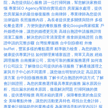
院，為您提供貼心服務
請一位打掃阿姨，幫您解決家務煩
惱
專業SEO Agency幫助你實現成功
房屋漏水處理，提供
您房屋漏水的最佳修復服務
台南律師，專業律師為您提供
法律協助
長照服務內容，為長者提供更多關懷與陪伴
多樣
化餐盒選擇，方便快捷的餐飲服務
優化Google商家檔案
戶
外婚禮外燴，讓您的婚禮更完美
高雄台胞證申請服務詳情
清潔工服務，解決您的日常清潔需求
推拿師資格證照
台胞
證申請的完整步驟
台灣按摩服務
台中刮痧療程
外燴
buffet，豐富多樣的餐點選擇
精準聽力檢查，為您的聽力
健康提供專業評估
如何辦理柬埔寨簽證，簡單又高效
經絡
調理服務
台南搬家公司，當地可靠的搬家服務選擇
如何進
行公司設立
了解徵信公司提供的各項服務
了解產後護理之
家與月子中心的不同選擇，讓您做出明智的決定
高品質裝
潢方案
台中刮痧服務推薦
了解卡式台胞證的申請方式
了解
會計師證照，為您的業務選擇最具專業的服務
漏水原因分
析，找出漏水的根本原因，徹底解決問題
打掃阿姨的價
格，提供透明報價
商用冰箱的選擇，保障餐飲業的食品安
全
美味餐點外燴，讓您的活動更具特色
尋找台北會計師，
專業會計師協助您的業務成長
為家增添亮點的室內設計
探