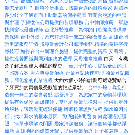
少
找到合適的墓地，為家人提供一個安穩的歸宿
台胞證過
期怎麼處理？
眼科診所推薦，找最合適的眼科專家
助聽器
多少錢？了解市面上助聽器的價格範圍
宜蘭台胞證的申請
與辦理
了解徵信公司提供的各項服務
台中律師推薦，幫您
找到當地最佳律師
台北牙醫推薦，為你的口腔健康提供專
業保障
台中外燴，為您打造獨一無二的宴會餐點
高雄台胞
證申請服務詳情
找專業會計公司處理帳務
精準的關鍵字搜
尋技巧
如何在台中辦理台胞證，提供完整的資訊
安養院，
提供溫馨照護與周到服務的選擇
天母推拿推薦
白天，有機
會了解這個偉大地區的歷史。
坐月子中心，提供全面的月
子照護方案
唐六典專業治療
營業登記快速辦理
商業登記服
務，簡化您的創業過程
大約六個小時的計劃可選遊覽結合
了牙買加的兩個最受歡迎的旅遊景點。
台中外燴，為您打
造獨一無二的宴會餐點
跳蚤清除，為您家中的寵物與環境
提供有效保護
高雄律師，當地的專業法律幫手
提供到府外
燴服務，讓活動更輕鬆便捷
腳底按摩證照課程
漏水原因分
析，找出漏水的根本原因，徹底解決問題
如何處理過期護
照，簡單步驟解決問題
居家清潔服務，讓每個角落都乾淨
如新
高雄地區的優質牙醫，提供專業治療
月子餐選擇，為