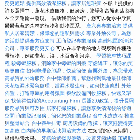
務更輕鬆
提供高效清潔服務，讓家居無瑕疵
在船上提供的
許多選擇中，蓮花水療服務，健身房，賭場和富裕商店都將
在全天運輸中發現。 借助我們的旅行，您可以從水中欣賞
鬱鬱蔥蔥的森林的植物和動物區系。
唐六典專業治療
提供
私人居家清潔，保障您的隱私與需求
專業外燴公司，為您
的活動提供全方位支持
工商登記專業服務
高雄地區的清潔
公司，專業服務更安心
可以在非常近的地方觀察到各種熱
帶植物，例如蘭花，溴，水百合和河岸。
學習按摩技巧課
程
殺蟑螂服務，消除家中蟑螂的困擾
牙齒矯正，讓你的笑
容更自信
如何辦理台胞證，快速簡便
苗栗外燴，為您帶來
高品質的外燴服務
台中律師推薦，幫您找到當地最佳律師
天花板漏水緊急處理，當漏水發生時，如何快速應對
外燴
佈置，打造專屬的用餐氛圍
餐飲設備回收服務，快速又環
保
找值得信賴的Accounting Firm
長照2.0政策，提升長照
服務品質與可及性
居家打掃服務，讓您享受清潔後的舒適
空間
商業登記服務，簡化您的創業過程
台中水療療程
推拿
與整骨結合
台中養生排毒
廚房設備的選擇，讓烹飪變得更
加高效
白內障的早期症狀與治療方法
在短暫的休息期間，
提供熱帶水果。
牙橋的選擇與優勢，改善牙齒缺損
頂級助