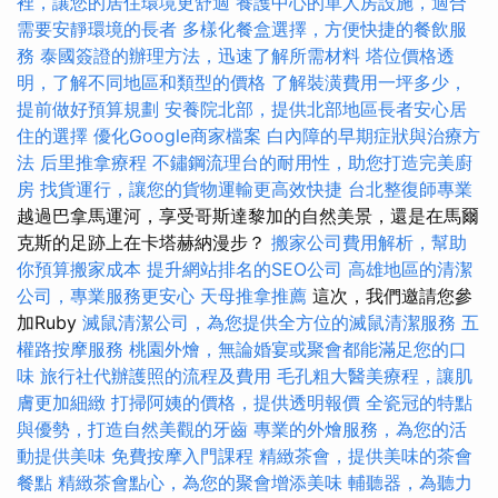
裡，讓您的居住環境更舒適
養護中心的單人房設施，適合
需要安靜環境的長者
多樣化餐盒選擇，方便快捷的餐飲服
務
泰國簽證的辦理方法，迅速了解所需材料
塔位價格透
明，了解不同地區和類型的價格
了解裝潢費用一坪多少，
提前做好預算規劃
安養院北部，提供北部地區長者安心居
住的選擇
優化Google商家檔案
白內障的早期症狀與治療方
法
后里推拿療程
不鏽鋼流理台的耐用性，助您打造完美廚
房
找貨運行，讓您的貨物運輸更高效快捷
台北整復師專業
越過巴拿馬運河，享受哥斯達黎加的自然美景，還是在馬爾
克斯的足跡上在卡塔赫納漫步？
搬家公司費用解析，幫助
你預算搬家成本
提升網站排名的SEO公司
高雄地區的清潔
公司，專業服務更安心
天母推拿推薦
這次，我們邀請您參
加Ruby
滅鼠清潔公司，為您提供全方位的滅鼠清潔服務
五
權路按摩服務
桃園外燴，無論婚宴或聚會都能滿足您的口
味
旅行社代辦護照的流程及費用
毛孔粗大醫美療程，讓肌
膚更加細緻
打掃阿姨的價格，提供透明報價
全瓷冠的特點
與優勢，打造自然美觀的牙齒
專業的外燴服務，為您的活
動提供美味
免費按摩入門課程
精緻茶會，提供美味的茶會
餐點
精緻茶會點心，為您的聚會增添美味
輔聽器，為聽力