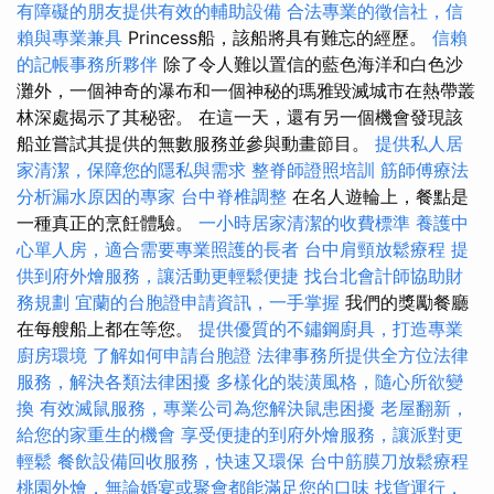
有障礙的朋友提供有效的輔助設備
合法專業的徵信社，信
賴與專業兼具
Princess船，該船將具有難忘的經歷。
信賴
的記帳事務所夥伴
除了令人難以置信的藍色海洋和白色沙
灘外，一個神奇的瀑布和一個神秘的瑪雅毀滅城市在熱帶叢
林深處揭示了其秘密。 在這一天，還有另一個機會發現該
船並嘗試其提供的無數服務並參與動畫節目。
提供私人居
家清潔，保障您的隱私與需求
整脊師證照培訓
筋師傅療法
分析漏水原因的專家
台中脊椎調整
在名人遊輪上，餐點是
一種真正的烹飪體驗。
一小時居家清潔的收費標準
養護中
心單人房，適合需要專業照護的長者
台中肩頸放鬆療程
提
供到府外燴服務，讓活動更輕鬆便捷
找台北會計師協助財
務規劃
宜蘭的台胞證申請資訊，一手掌握
我們的獎勵餐廳
在每艘船上都在等您。
提供優質的不鏽鋼廚具，打造專業
廚房環境
了解如何申請台胞證
法律事務所提供全方位法律
服務，解決各類法律困擾
多樣化的裝潢風格，隨心所欲變
換
有效滅鼠服務，專業公司為您解決鼠患困擾
老屋翻新，
給您的家重生的機會
享受便捷的到府外燴服務，讓派對更
輕鬆
餐飲設備回收服務，快速又環保
台中筋膜刀放鬆療程
桃園外燴，無論婚宴或聚會都能滿足您的口味
找貨運行，