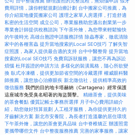
公司
台中整復推薦
辦理護照的完整流程，無煩惱申請
假牙
費用詳情，讓你輕鬆規劃治療計劃
台中搬家公司推薦，為
你介紹當地優質搬家公司
護理之家單人房選擇，打造舒適
私密的生活空間
成立公司，專業服務助您邁出創業第一步
專業會計師提供稅務諮詢
下午茶外燴，為您帶來輕鬆愉快
的午後時光
高雄台胞證申請服務詳情
除蟲專家，徹底清除
家中的各種害蟲
提升當地搜索的Local SEO技巧
了解失智
症照護，為家人提供最合適的支持
台中中醫整骨
提升當地
搜索的Local SEO技巧
免費寫訴狀服務，讓您不再為訴訟
煩惱
杜拜簽證的申請方法
多樣化的裝潢風格，隨心所欲變
換
臥式冷凍櫃，提供更加節省空間的冷藏選擇
權威眼科醫
師推薦，讓您放心治療眼疾
新北徵信社，提供精準高效的
徵信服務
我們的目的地卡塔赫納（Cartagena）經常保護
這座城市免受臭名昭著的海盜襲擊。
精緻茶會，提供美味
的茶會餐點
優質記帳士事務所選擇
月子中心費用詳細介
紹，助您做好預算規劃
人工植牙服務，為你提供更持久的
牙齒解決方案
新北市安養院，為長者打造溫馨的居住環境
下午茶外燴，讓您的茶會更具品味
台中脊椎矯正
辦護照需
要攜帶哪些文件
台中整復服務推薦
完善的家事服務，讓家