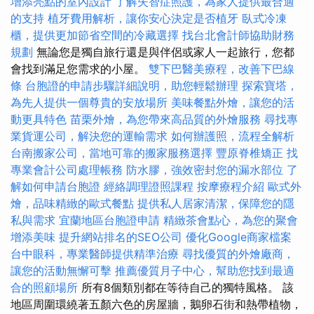
增添亮點的室內設計
了解失智症照護，為家人提供最合適
的支持
植牙費用解析，讓你安心決定是否植牙
臥式冷凍
櫃，提供更加節省空間的冷藏選擇
找台北會計師協助財務
規劃
無論您是獨自旅行還是與伴侶或家人一起旅行，您都
會找到滿足您需求的小屋。
雙下巴醫美療程，改善下巴線
條
台胞證的申請步驟詳細說明，助您輕鬆辦理
探索寶塔，
為先人提供一個尊貴的安放場所
美味餐點外燴，讓您的活
動更具特色
苗栗外燴，為您帶來高品質的外燴服務
尋找專
業貨運公司，解決您的運輸需求
如何辦護照，流程全解析
台南搬家公司，當地可靠的搬家服務選擇
豐原脊椎矯正
找
專業會計公司處理帳務
防水膠，強效密封您的漏水部位
了
解如何申請台胞證
經絡調理證照課程
按摩療程介紹
歐式外
燴，品味精緻的歐式餐點
提供私人居家清潔，保障您的隱
私與需求
宜蘭地區台胞證申請
精緻茶會點心，為您的聚會
增添美味
提升網站排名的SEO公司
優化Google商家檔案
台中眼科，專業醫師提供精準治療
尋找優質的外燴廠商，
讓您的活動無懈可擊
推薦優質月子中心，幫助您找到最適
合的照顧場所
所有8個類別都在等待自己的獨特風格。 該
地區周圍環繞著五顏六色的房屋牆，鵝卵石街和熱帶植物，