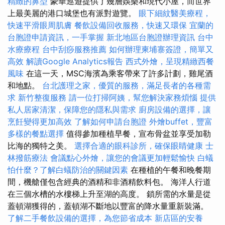
精緻的鼻型
豪華巡遊提供了幾層娛樂和現代小屋，而世界
上最美麗的港口城堡也有派對遊覽。
眼下細紋醫美療程，
快速平滑眼周肌膚
餐飲設備回收服務，快速又環保
宜蘭的
台胞證申請資訊，一手掌握
新北地區台胞證辦理資訊
台中
水療療程
台中刮痧服務推薦
如何辦理柬埔寨簽證，簡單又
高效
解讀Google Analytics報告
西式外燴，呈現精緻西餐
風味
在這一天，MSC海濱為乘客帶來了許多計劃，雞尾酒
和地點。
台北護理之家，優質的服務，滿足長者的各種需
求
新竹整復服務
請一位打掃阿姨，幫您解決家務煩惱
提供
私人居家清潔，保障您的隱私與需求
廚房設備的選擇，讓
烹飪變得更加高效
了解如何申請台胞證
外燴buffet，豐富
多樣的餐點選擇
值得參加種植早餐，宣布骨盆並享受加勒
比海的獨特之美。
選擇合適的眼科診所，確保眼睛健康
士
林撥筋療法
會議點心外燴，讓您的會議更加輕鬆愉快
白蟻
怕什麼？了解白蟻防治的關鍵因素
在種植的午餐和晚餐期
間，機艙僅包含經典的酒精和非酒精飲料包。 海洋人行道
在三個水槽的水樓梯上升至湖的高度。 鎖所需的水量是從
蓋頓湖獲得的，蓋頓湖不斷地以豐富的降水量重新裝滿。
了解二手餐飲設備的選擇，為您節省成本
新店區的安養