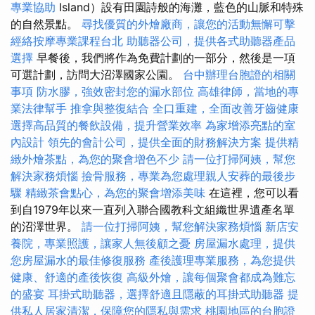
專業協助
Island）設有田園詩般的海灘，藍色的山脈和特殊
的自然景點。
尋找優質的外燴廠商，讓您的活動無懈可擊
經絡按摩專業課程台北
助聽器公司，提供各式助聽器產品
選擇
早餐後，我們將作為免費計劃的一部分，然後是一項
可選計劃，訪問大沼澤國家公園。
台中辦理台胞證的相關
事項
防水膠，強效密封您的漏水部位
高雄律師，當地的專
業法律幫手
推拿與整復結合
全口重建，全面改善牙齒健康
選擇高品質的餐飲設備，提升營業效率
為家增添亮點的室
內設計
領先的會計公司，提供全面的財務解決方案
提供精
緻外燴茶點，為您的聚會增色不少
請一位打掃阿姨，幫您
解決家務煩惱
撿骨服務，專業為您處理親人安葬的最後步
驟
精緻茶會點心，為您的聚會增添美味
在這裡，您可以看
到自1979年以來一直列入聯合國教科文組織世界遺產名單
的沼澤世界。
請一位打掃阿姨，幫您解決家務煩惱
新店安
養院，專業照護，讓家人無後顧之憂
房屋漏水處理，提供
您房屋漏水的最佳修復服務
產後護理專業服務，為您提供
健康、舒適的產後恢復
高級外燴，讓每個聚會都成為難忘
的盛宴
耳掛式助聽器，選擇舒適且隱蔽的耳掛式助聽器
提
供私人居家清潔，保障您的隱私與需求
桃園地區的台胞證