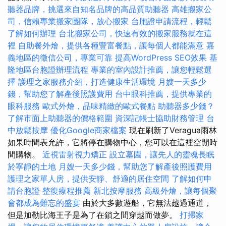
聽器品牌，挑選來自知名品牌的高品質助聽器
高雄搬家公
司，信賴專業搬家團隊，放心搬家
台胞證申請流程，輕鬆
了解如何辦理
台北搬家公司，快速有效的搬家服務就在這
裡
自助餐外燴，提供各種豐富餐點，讓每個人都能滿意
嘉
義地區的徵信公司，專業可靠
提高WordPress SEO效果
基
隆地區台胞證辦理流程
專業的室內設計推薦，讓您輕鬆選
擇
護理之家服務介紹，打造健康生活環境
月嫂一天多少
錢，幫助您了解產後照護費用
台中眼科推薦，提供專業的
眼科服務
歐式外燴，品味精緻的歐式餐點
助聽器多少錢？
了解市面上助聽器的價格範圍
資深記帳士協助財務管理
台
中放鬆按摩
優化Google商家檔案
現在刷新了Veragua雨林
如果時間表允許，它將停在購物中心，您可以在這裡空閒時
間購物。
近視雷射視力矯正
設立墓園，讓先人的靈魂長眠
於寧靜的土地
月嫂一天多少錢，幫助您了解產後照護費用
護理之家單人房，提供安靜、舒適的居住空間
了解如何申
請台胞證
整復療程推薦
新北按摩服務
高級外燴，讓每個聚
會都成為難忘的盛宴
由於大多數遊船，它無法越過通道，
但是加勒比海王子是為了在鎖之間穿越而做夢。
打掃家