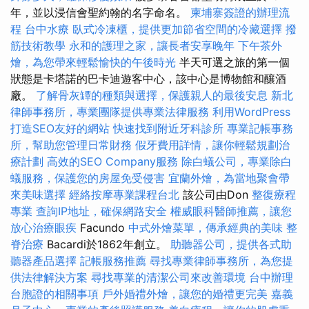
年，並以浸信會聖約翰的名字命名。
柬埔寨簽證的辦理流
程
台中水療
臥式冷凍櫃，提供更加節省空間的冷藏選擇
撥
筋技術教學
永和的護理之家，讓長者安享晚年
下午茶外
燴，為您帶來輕鬆愉快的午後時光
半天可選之旅的第一個
狀態是卡塔諾的巴卡迪遊客中心，該中心是博物館和釀酒
廠。
了解骨灰罈的種類與選擇，保護親人的最後安息
新北
律師事務所，專業團隊提供專業法律服務
利用WordPress
打造SEO友好的網站
快速找到附近牙科診所
專業記帳事務
所，幫助您管理日常財務
假牙費用詳情，讓你輕鬆規劃治
療計劃
高效的SEO Company服務
除白蟻公司，專業除白
蟻服務，保護您的房屋免受侵害
宜蘭外燴，為當地聚會帶
來美味選擇
經絡按摩專業課程台北
該公司由Don
整復療程
專業
查詢IP地址，確保網路安全
權威眼科醫師推薦，讓您
放心治療眼疾
Facundo
中式外燴菜單，傳承經典的美味
整
脊治療
Bacardi於1862年創立。
助聽器公司，提供各式助
聽器產品選擇
記帳服務推薦
尋找專業律師事務所，為您提
供法律解決方案
尋找專業的清潔公司來改善環境
台中辦理
台胞證的相關事項
戶外婚禮外燴，讓您的婚禮更完美
嘉義