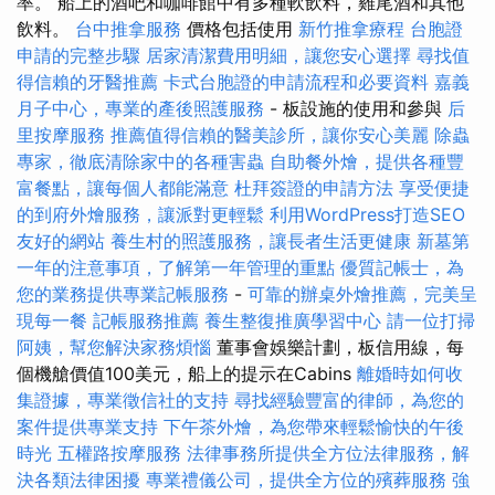
率。 船上的酒吧和咖啡館中有多種軟飲料，雞尾酒和其他
飲料。
台中推拿服務
價格包括使用
新竹推拿療程
台胞證
申請的完整步驟
居家清潔費用明細，讓您安心選擇
尋找值
得信賴的牙醫推薦
卡式台胞證的申請流程和必要資料
嘉義
月子中心，專業的產後照護服務
- 板設施的使用和參與
后
里按摩服務
推薦值得信賴的醫美診所，讓你安心美麗
除蟲
專家，徹底清除家中的各種害蟲
自助餐外燴，提供各種豐
富餐點，讓每個人都能滿意
杜拜簽證的申請方法
享受便捷
的到府外燴服務，讓派對更輕鬆
利用WordPress打造SEO
友好的網站
養生村的照護服務，讓長者生活更健康
新墓第
一年的注意事項，了解第一年管理的重點
優質記帳士，為
您的業務提供專業記帳服務
-
可靠的辦桌外燴推薦，完美呈
現每一餐
記帳服務推薦
養生整復推廣學習中心
請一位打掃
阿姨，幫您解決家務煩惱
董事會娛樂計劃，板信用線，每
個機艙價值100美元，船上的提示在Cabins
離婚時如何收
集證據，專業徵信社的支持
尋找經驗豐富的律師，為您的
案件提供專業支持
下午茶外燴，為您帶來輕鬆愉快的午後
時光
五權路按摩服務
法律事務所提供全方位法律服務，解
決各類法律困擾
專業禮儀公司，提供全方位的殯葬服務
強