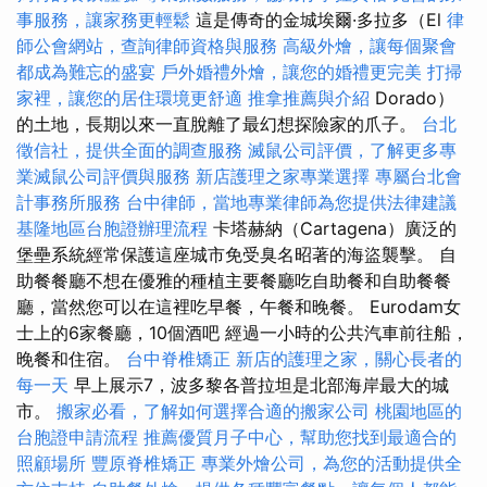
事服務，讓家務更輕鬆
這是傳奇的金城埃爾·多拉多（El
律
師公會網站，查詢律師資格與服務
高級外燴，讓每個聚會
都成為難忘的盛宴
戶外婚禮外燴，讓您的婚禮更完美
打掃
家裡，讓您的居住環境更舒適
推拿推薦與介紹
Dorado）
的土地，長期以來一直脫離了最幻想探險家的爪子。
台北
徵信社，提供全面的調查服務
滅鼠公司評價，了解更多專
業滅鼠公司評價與服務
新店護理之家專業選擇
專屬台北會
計事務所服務
台中律師，當地專業律師為您提供法律建議
基隆地區台胞證辦理流程
卡塔赫納（Cartagena）廣泛的
堡壘系統經常保護這座城市免受臭名昭著的海盜襲擊。 自
助餐餐廳不想在優雅的種植主要餐廳吃自助餐和自助餐餐
廳，當然您可以在這裡吃早餐，午餐和晚餐。 Eurodam女
士上的6家餐廳，10個酒吧 經過一小時的公共汽車前往船，
晚餐和住宿。
台中脊椎矯正
新店的護理之家，關心長者的
每一天
早上展示7，波多黎各普拉坦是北部海岸最大的城
市。
搬家必看，了解如何選擇合適的搬家公司
桃園地區的
台胞證申請流程
推薦優質月子中心，幫助您找到最適合的
照顧場所
豐原脊椎矯正
專業外燴公司，為您的活動提供全