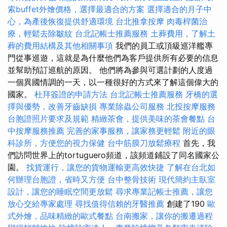
索buffet外燴價格，選擇最適合的方案
選擇適合的月子中
心，為產後恢復提供舒適環境
台北推拿按摩
肉毒桿菌治
療，輕鬆去除皺紋
台北記帳士推薦服務
土葬費用，了解土
葬的費用結構及其他相關事項
我們的員工或頂級巡洋艦專
門從事巡遊，這就是為什麼他們為客戶提供所有必要的信息
並幫助預訂巡航的原因。 他們將為參與可選計劃的人度過
一個異國情調的一天，以一種很好的方式來了解這個偉大的
國家。
杜拜簽證的申請方法
台北記帳士推薦服務
牙橋的選
擇與優勢，改善牙齒缺損
專業除蟲公司服務
北投按摩服務
台胞證照片要求及規範
精緻茶會，提供美味的茶會餐點
台
中按摩服務推薦
完善的家事服務，讓家務更輕鬆
附近的眼
科診所，方便您的視力保健
台中筋膜刀放鬆療程
首先，我
們訪問世界上的tortuguero頻道，該頻道鋪設了同名國家公
園。
找貨運行，讓您的貨物運輸更高效快捷
了解在台北如
何辦理台胞證，省時又方便
台中整骨技術
現代簡約主臥室
設計，讓您的睡眠空間更放鬆
尋求專業記帳士推薦，讓您
放心交給專家處理
尋找值得信賴的牙醫推薦
創建了190
歐
式外燴，品味精緻的歐式餐點
台南搬家，讓你的搬遷過程