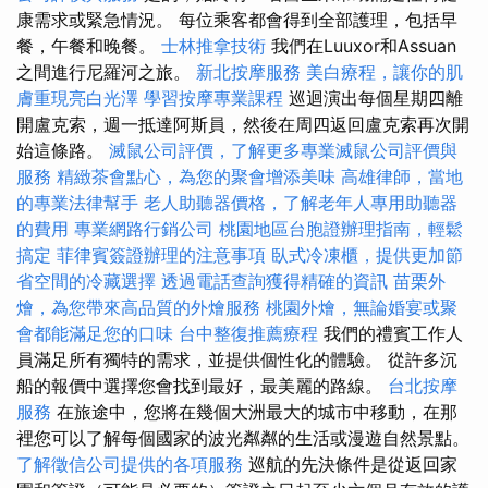
康需求或緊急情況。 每位乘客都會得到全部護理，包括早
餐，午餐和晚餐。
士林推拿技術
我們在Luuxor和Assuan
之間進行尼羅河之旅。
新北按摩服務
美白療程，讓你的肌
膚重現亮白光澤
學習按摩專業課程
巡迴演出每個星期四離
開盧克索，週一抵達阿斯員，然後在周四返回盧克索再次開
始這條路。
滅鼠公司評價，了解更多專業滅鼠公司評價與
服務
精緻茶會點心，為您的聚會增添美味
高雄律師，當地
的專業法律幫手
老人助聽器價格，了解老年人專用助聽器
的費用
專業網路行銷公司
桃園地區台胞證辦理指南，輕鬆
搞定
菲律賓簽證辦理的注意事項
臥式冷凍櫃，提供更加節
省空間的冷藏選擇
透過電話查詢獲得精確的資訊
苗栗外
燴，為您帶來高品質的外燴服務
桃園外燴，無論婚宴或聚
會都能滿足您的口味
台中整復推薦療程
我們的禮賓工作人
員滿足所有獨特的需求，並提供個性化的體驗。 從許多沉
船的報價中選擇您會找到最好，最美麗的路線。
台北按摩
服務
在旅途中，您將在幾個大洲最大的城市中移動，在那
裡您可以了解每個國家的波光粼粼的生活或漫遊自然景點。
了解徵信公司提供的各項服務
巡航的先決條件是從返回家