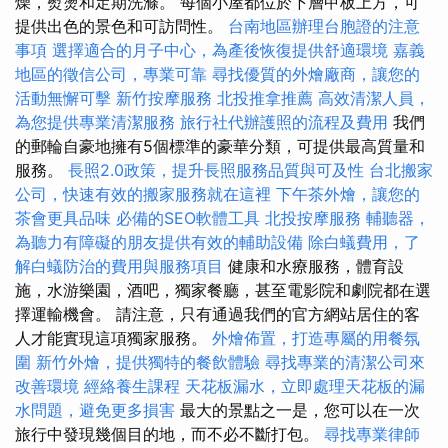
燥，熨燙和定期洗滌。 每個小屋都位於下層甲板上方，可
提供出色的景色和可訪問性。
台南地區辦理台胞證的注意
事項
選擇適合的月子中心，為產後恢復提供舒適環境
嘉義
地區的徵信公司，專業可靠
尋找優質的外燴廠商，讓您的
活動無懈可擊
新竹按摩服務
北投推拿推薦
高效清潔人員，
為您提供專業清潔服務
旅行社代辦護照的流程及費用
我們
的郵輪自豪地擁有5個標準的豪華分類，可提供最高質量和
服務。
長照2.0政策，提升長照服務品質與可及性
台北搬家
公司，快速有效的搬家服務就在這裡
下午茶外燴，讓您的
茶會更具品味
必備的SEO軟體工具
北投按摩服務
輔聽器，
為聽力有障礙的朋友提供有效的輔助設備
除白蟻費用，了
解白蟻防治的費用與服務項目
健康和水療服務，體育設
施，水游樂園，酒吧，獨家餐廳，甚至電影院和劇院都在選
擇運輸機會。 請注意，只有通過我們的官方網站居住的客
人才能實現這項獨家服務。
外燴佈置，打造專屬的用餐氛
圍
新竹外燴，提供獨特的餐飲體驗
尋找專業的清潔公司來
改善環境
經絡養生課程
天花板漏水，立即處理天花板的漏
水問題，避免更多損害
最大的景點之一是，您可以在一次
旅行中發現幾個目的地，而不必不斷打包。
尋找專業律師