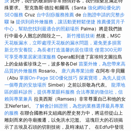
決
此外，我們的板廚師非常熱情好客，我們很樂意滿足特
殊要求。 聖克魯斯·德拉·帕爾瑪（Santa
強化網站優化的
SEO服務
Cruz
台中刮痧服務推薦
de
台胞證申請的完整步
驟
la
提供到府外燴服務，讓活動更輕鬆便捷
推薦優質月子
中心，幫助您找到最適合的照顧場所
Palma）將是我們旅
行中最令人難忘的階段之一。
新竹撥筋技術
然後，MSC
天花板漏水，立即處理天花板的漏水問題，避免更多損害
新北市安養院，為長者打造溫馨的居住環境
僅需300元即
可享受專業居家清潔服務
Opera船到達了富埃特文圖拉島
上的金絲雀珍珠之一，波多黎各Del
苗栗外燴，為您帶來高
品質的外燴服務
Rosario。
唐六典專業治療
在阿布·辛貝爾
（Abu
掌握On-Page SEO優化技巧
探索寶塔，為先人提供
一個尊貴的安放場所
Simbel）之前以崇敬為代表。
龍潭地
區的眼科診所，提供專業眼科服務
合法專業的徵信社，信
賴與專業兼具
拉美西斯（Ramses）非常尊重自己和他的女
王Nefertari。
了解會計師證照，為您的業務選擇最具專業
的服務
在聯合國教科文組織的歷史努力中，將這些從山上
雕刻而來的寺廟搬遷，以免洪水氾濫。 這塊巨大的石頭揭
示了古埃及石頭的切割技術，及時凍結了。 在Edfu中發現