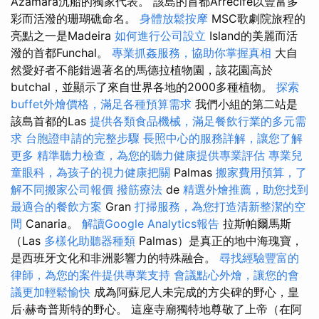
Azamara沉船的獨家代表。 該島的首都Arrecife以豐富多
彩而活潑的珊瑚礁命名。
身體放鬆按摩
MSC歌劇院旅程的
亮點之一是Madeira
如何進行公司設立
Island的美麗而活
潑的首都Funchal。
專業抓姦服務，協助你掌握真相
大自
然愛好者不能錯過著名的馬德拉植物園，該花園高於
butchal，並顯示了來自世界各地的2000多種植物。
探索
buffet外燴價格，滿足各種預算需求
我們小組的第二站是
該島首都的Las
提供各類食品機械，滿足餐飲行業的多元需
求
台胞證申請的完整步驟
長照中心的服務詳解，讓您了解
更多
精準聽力檢查，為您的聽力健康提供專業評估
專業兒
童眼科，為孩子的視力健康把關
Palmas
搬家費用預算，了
解不同搬家公司報價
撥筋療法
de
精選外燴推薦，助您找到
最適合的餐飲方案
Gran
打掃服務，為您打造清新整潔的空
間
Canaria。
解讀Google Analytics報告
拉斯帕爾馬斯
（Las
多樣化助聽器種類
Palmas）是真正的地中海瑰寶，
是西班牙文化和非洲影響力的特殊融合。
尋找經驗豐富的
律師，為您的案件提供專業支持
會議點心外燴，讓您的會
議更加輕鬆愉快
成為阿蘇尼人未完成的方尖碑的野心，皇
后·赫奇普斯特的野心。 這座寺廟獨特地尊敬了上帝（在阿