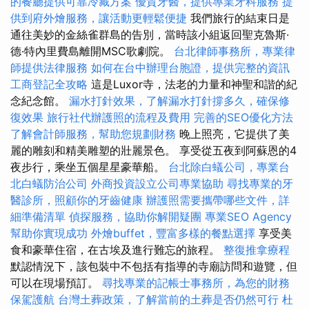
的餐廳提供可靠冷藏方案
優質牙醫，提供專業牙科服務
提
供到府外燴服務，讓活動更輕鬆便捷
我們旅行的結束日是
通往美妙的金絲雀群島的告別，當時該小組返回聖克魯斯·
德·特內里費島離開MSC歌劇院。
台北律師事務所，專業律
師提供法律服務
如何在台中辦理台胞證，提供完整的資訊
工商登記全攻略
這是Luxor寺，法老的力量和神聖和諧的紀
念紀念館。
漏水打針效果，了解漏水打針撐多久，確保修
復效果
旅行社代辦護照的流程及費用
完善的SEO優化方法
了解會計師服務，幫助您規劃財務
晚上照亮，它提供了美
麗的雕刻和精美雕塑的壯麗景色。 享受從五夜到阿蘇恩的4
夜步行，乘坐五個星星豪華船。
台北除白蟻公司，專業台
北白蟻防治公司
外商投資設立公司專業協助
尋找專業的牙
醫診所，照顧你的牙齒健康
辦護照需要攜帶哪些文件，詳
細準備清單
偵探服務，協助你解開疑團
專業SEO Agency
幫助你實現成功
外燴buffet，豐富多樣的餐點選擇
享受美
食和豪華住宿，在古埃及進行難忘的旅程。
整復推拿療程
默認情況下，該包裝中不包括有指導的寺廟訪問和遊覽，但
可以在現場預訂。
尋找專業的記帳士事務所，為您的財務
保駕護航
台灣土葬政策，了解當前的土葬是否仍然可行
杜