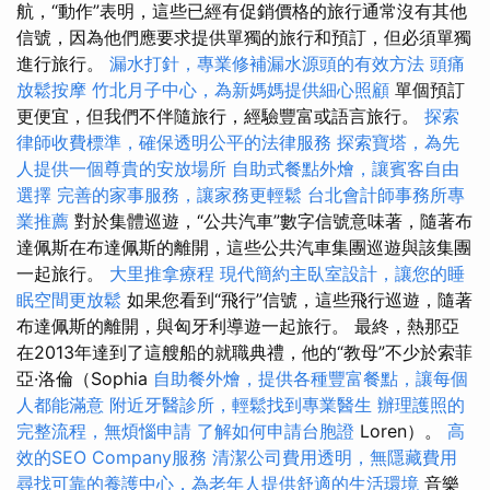
航，“動作”表明，這些已經有促銷價格的旅行通常沒有其他
信號，因為他們應要求提供單獨的旅行和預訂，但必須單獨
進行旅行。
漏水打針，專業修補漏水源頭的有效方法
頭痛
放鬆按摩
竹北月子中心，為新媽媽提供細心照顧
單個預訂
更便宜，但我們不伴隨旅行，經驗豐富或語言旅行。
探索
律師收費標準，確保透明公平的法律服務
探索寶塔，為先
人提供一個尊貴的安放場所
自助式餐點外燴，讓賓客自由
選擇
完善的家事服務，讓家務更輕鬆
台北會計師事務所專
業推薦
對於集體巡遊，“公共汽車”數字信號意味著，隨著布
達佩斯在布達佩斯的離開，這些公共汽車集團巡遊與該集團
一起旅行。
大里推拿療程
現代簡約主臥室設計，讓您的睡
眠空間更放鬆
如果您看到“飛行”信號，這些飛行巡遊，隨著
布達佩斯的離開，與匈牙利導遊一起旅行。 最終，熱那亞
在2013年達到了這艘船的就職典禮，他的“教母”不少於索菲
亞·洛倫（Sophia
自助餐外燴，提供各種豐富餐點，讓每個
人都能滿意
附近牙醫診所，輕鬆找到專業醫生
辦理護照的
完整流程，無煩惱申請
了解如何申請台胞證
Loren）。
高
效的SEO Company服務
清潔公司費用透明，無隱藏費用
尋找可靠的養護中心，為老年人提供舒適的生活環境
音樂