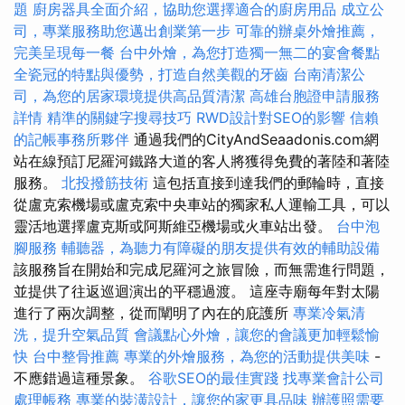
題
廚房器具全面介紹，協助您選擇適合的廚房用品
成立公
司，專業服務助您邁出創業第一步
可靠的辦桌外燴推薦，
完美呈現每一餐
台中外燴，為您打造獨一無二的宴會餐點
全瓷冠的特點與優勢，打造自然美觀的牙齒
台南清潔公
司，為您的居家環境提供高品質清潔
高雄台胞證申請服務
詳情
精準的關鍵字搜尋技巧
RWD設計對SEO的影響
信賴
的記帳事務所夥伴
通過我們的CityAndSeaadonis.com網
站在線預訂尼羅河鐵路大道的客人將獲得免費的著陸和著陸
服務。
北投撥筋技術
這包括直接到達我們的郵輪時，直接
從盧克索機場或盧克索中央車站的獨家私人運輸工具，可以
靈活地選擇盧克斯或阿斯維亞機場或火車站出發。
台中泡
腳服務
輔聽器，為聽力有障礙的朋友提供有效的輔助設備
該服務旨在開始和完成尼羅河之旅冒險，而無需進行問題，
並提供了往返巡迴演出的平穩過渡。 這座寺廟每年對太陽
進行了兩次調整，從而闡明了內在的庇護所
專業冷氣清
洗，提升空氣品質
會議點心外燴，讓您的會議更加輕鬆愉
快
台中整骨推薦
專業的外燴服務，為您的活動提供美味
-
不應錯過這種景象。
谷歌SEO的最佳實踐
找專業會計公司
處理帳務
專業的裝潢設計，讓您的家更具品味
辦護照需要