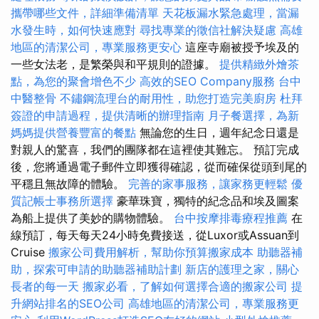
攜帶哪些文件，詳細準備清單
天花板漏水緊急處理，當漏
水發生時，如何快速應對
尋找專業的徵信社解決疑慮
高雄
地區的清潔公司，專業服務更安心
這座寺廟被授予埃及的
一些女法老，是繁榮與和平規則的證據。
提供精緻外燴茶
點，為您的聚會增色不少
高效的SEO Company服務
台中
中醫整骨
不鏽鋼流理台的耐用性，助您打造完美廚房
杜拜
簽證的申請過程，提供清晰的辦理指南
月子餐選擇，為新
媽媽提供營養豐富的餐點
無論您的生日，週年紀念日還是
對親人的驚喜，我們的團隊都在這裡使其難忘。 預訂完成
後，您將通過電子郵件立即獲得確認，從而確保從頭到尾的
平穩且無故障的體驗。
完善的家事服務，讓家務更輕鬆
優
質記帳士事務所選擇
豪華珠寶，獨特的紀念品和埃及圖案
為船上提供了美妙的購物體驗。
台中按摩排毒療程推薦
在
線預訂，每天每天24小時免費接送，從Luxor或Assuan到
Cruise
搬家公司費用解析，幫助你預算搬家成本
助聽器補
助，探索可申請的助聽器補助計劃
新店的護理之家，關心
長者的每一天
搬家必看，了解如何選擇合適的搬家公司
提
升網站排名的SEO公司
高雄地區的清潔公司，專業服務更