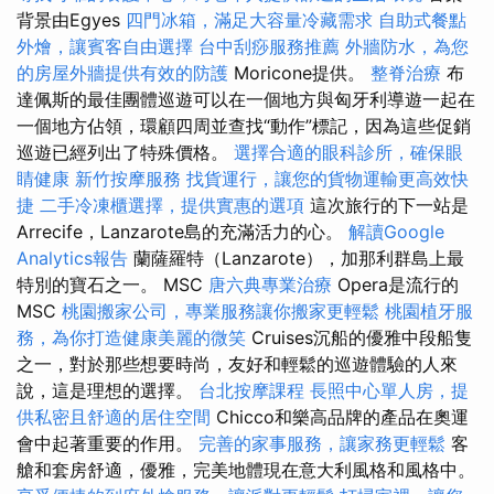
背景由Egyes
四門冰箱，滿足大容量冷藏需求
自助式餐點
外燴，讓賓客自由選擇
台中刮痧服務推薦
外牆防水，為您
的房屋外牆提供有效的防護
Moricone提供。
整脊治療
布
達佩斯的最佳團體巡遊可以在一個地方與匈牙利導遊一起在
一個地方佔領，環顧四周並查找“動作”標記，因為這些促銷
巡遊已經列出了特殊價格。
選擇合適的眼科診所，確保眼
睛健康
新竹按摩服務
找貨運行，讓您的貨物運輸更高效快
捷
二手冷凍櫃選擇，提供實惠的選項
這次旅行的下一站是
Arrecife，Lanzarote島的充滿活力的心。
解讀Google
Analytics報告
蘭薩羅特（Lanzarote），加那利群島上最
特別的寶石之一。 MSC
唐六典專業治療
Opera是流行的
MSC
桃園搬家公司，專業服務讓你搬家更輕鬆
桃園植牙服
務，為你打造健康美麗的微笑
Cruises沉船的優雅中段船隻
之一，對於那些想要時尚，友好和輕鬆的巡遊體驗的人來
說，這是理想的選擇。
台北按摩課程
長照中心單人房，提
供私密且舒適的居住空間
Chicco和樂高品牌的產品在奧運
會中起著重要的作用。
完善的家事服務，讓家務更輕鬆
客
艙和套房舒適，優雅，完美地體現在意大利風格和風格中。