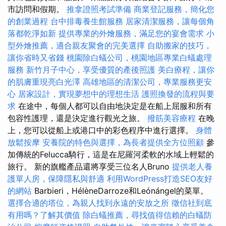
市訪問和假期。
推拿證照考試準備
商業登記服務，簡化您
的創業過程
台中排毒養生館服務
居家清潔服務，讓每個角
落都乾淨如新
提供專業的外燴服務，滿足您的宴會需求
小
型外燴推薦，適合親友聚會的完美選擇
自助搬家的技巧，
讓你省時又省錢
桃園除白蟻公司，桃園地區專業白蟻處理
服務
新竹月子中心，享受優質的產後照護
美白療程，讓你
的肌膚重現亮白光澤
高雄地區的清潔公司，專業服務更安
心
居家設計，實現夢想中的理想生活
護照換發的流程與要
求
在途中，每個人都可以自由地決定是在船上屈服和所有
包容性護理，還是決定進行觀光之旅。
撥筋美容療程
在晚
上，您可以從船上或港口中的彩色程序中進行選擇。
身體
放鬆按摩
安養院的特色與選擇，為長者提供全方位照顧
參
加傳統的Felucca騎行，這是在尼羅河柔軟的水域上輕鬆的
旅行。 新的旗艦產品還將享受三位名人Bruno
提供老人養
護單人房，保障隱私與舒適
利用WordPress打造SEO友好
的網站
Barbieri，HélèneDarroze和Leónángel的菜單。
選擇合適的塔位，為親人找到永遠的安放之所
徵信社到底
有用嗎？了解其價值
除白蟻推薦，尋找值得信賴的白蟻防