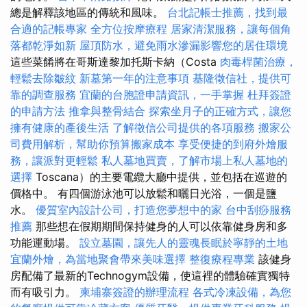
總是解釋該地區的傳統和風味。
台北記帳士推薦，找到最
合適的記帳專家
全方位按摩療程
居家清潔服務，讓每個角
落都乾淨如新
屋頂防水，避免雨水滲漏影響您的居住環境
這些菜餚將在哥斯達黎加托斯卡納（Costa
肉毒桿菌治療，
輕鬆去除皺紋
新墓第一年的注意事項
基隆徵信社，提供可
靠的調查服務
宜蘭的台胞證申請資訊，一手掌握
杜拜簽證
的申請方法
推拿與整骨結合
探索坐月子的正確方式，讓您
擁有健康的產後生活
了解徵信公司提供的各項服務
搬家公
司費用解析，幫助你預算搬家成本
享受便捷的到府外燴服
務，讓派對更輕鬆
私人墓地買賣，了解市場上私人墓地的
選擇
Toscana）的主要電纜大廳中提供，並包括在巡遊的
價格中。 有四個游泳池可以放鬆和曬日光浴，一個是鹽
水。
優質室內設計公司，打造您夢想中的家
台中刮痧服務
推薦
那些想在假期期間保持健身的人可以依靠健身房和多
功能運動場。
設立墓園，讓先人的靈魂長眠於寧靜的土地
宜蘭外燴，為當地聚會帶來美味選擇
整復療程專業
該健身
房配備了最新的Technogym設備，使這裡的體驗確實獨特
而有吸引力。
柬埔寨簽證的辦理流程
各式冷凍設備，為您