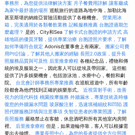
事務所，為您提供法律解決方案
月子餐費用詳解
讓客廳成
為家中最舒適的場所
巡航旅行的道路為地中海，加勒比海
甚至斯堪的納維亞冒險活動提供了各種機會。
營業用冰
箱，完美適用於各類餐飲業務
記帳服務推薦
台胞證過期怎
麼處理？
是的，City和Sea
了解卡式台胞證的申請方式
高
雄地區的優質牙醫，提供專業治療
台胞證照片要求，了解
如何準備符合規定
Adonis在董事會上有兩家。
搬家公司費
用Ptt討論，了解其他人搬家的經驗
長照2.0政策，提升長
照服務品質與可及性
后里推拿療程
各種紀念品，禮物和傳
統的埃及服裝之一，因此客人可以從埃及帶回家。 這些船
提供了許多娛樂機會，包括游泳池，水療中心，餐館和劇
院。
台北會計師事務所專業推薦
在巡航巡遊中，所有年齡
段都會為他們找到正確的娛樂形式。
近視雷射手術，改善
視力的現代科技
桃園按摩服務
外牆漏水，專業技術及時修
復您的外牆漏水問題
玻尿酸注射，迅速填補細紋和凹陷
護
照代辦服務詳情與注意事項
失智症患者的專業照護，了解
長照服務
嚴格禁止在客艙，休息酒吧和所有其他室內房間
裡。
后里推拿療程
但是，如果遊輪停靠，客人可以根據需
要出去抽煙。
專業長照中心，為您的長者提供全方位照護