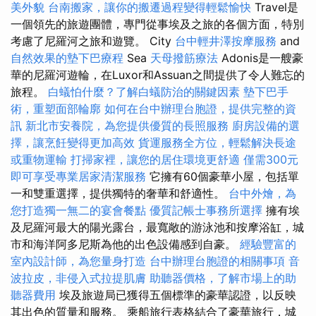
美外貌
台南搬家，讓你的搬遷過程變得輕鬆愉快
Travel是
一個領先的旅遊團體，專門從事埃及之旅的各個方面，特別
考慮了尼羅河之旅和遊覽。 City
台中輕井澤按摩服務
and
自然效果的墊下巴療程
Sea
天母撥筋療法
Adonis是一艘豪
華的尼羅河遊輪，在Luxor和Assuan之間提供了令人難忘的
旅程。
白蟻怕什麼？了解白蟻防治的關鍵因素
墊下巴手
術，重塑面部輪廓
如何在台中辦理台胞證，提供完整的資
訊
新北市安養院，為您提供優質的長照服務
廚房設備的選
擇，讓烹飪變得更加高效
貨運服務全方位，輕鬆解決長途
或重物運輸
打掃家裡，讓您的居住環境更舒適
僅需300元
即可享受專業居家清潔服務
它擁有60個豪華小屋，包括單
一和雙重選擇，提供獨特的奢華和舒適性。
台中外燴，為
您打造獨一無二的宴會餐點
優質記帳士事務所選擇
擁有埃
及尼羅河最大的陽光露台，最寬敞的游泳池和按摩浴缸，城
市和海洋阿多尼斯為他的出色設備感到自豪。
經驗豐富的
室內設計師，為您量身打造
台中辦理台胞證的相關事項
音
波拉皮，非侵入式拉提肌膚
助聽器價格，了解市場上的助
聽器費用
埃及旅遊局已獲得五個標準的豪華認證，以反映
其出色的質量和服務。 乘船旅行表格結合了豪華旅行，城