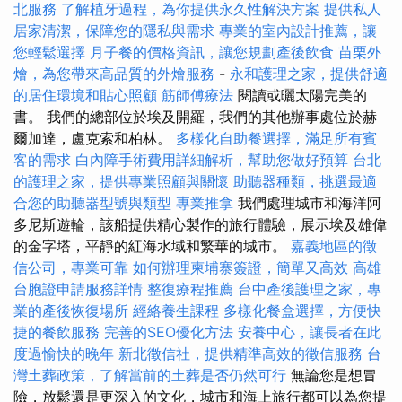
北服務
了解植牙過程，為你提供永久性解決方案
提供私人
居家清潔，保障您的隱私與需求
專業的室內設計推薦，讓
您輕鬆選擇
月子餐的價格資訊，讓您規劃產後飲食
苗栗外
燴，為您帶來高品質的外燴服務
-
永和護理之家，提供舒適
的居住環境和貼心照顧
筋師傅療法
閱讀或曬太陽完美的
書。 我們的總部位於埃及開羅，我們的其他辦事處位於赫
爾加達，盧克索和柏林。
多樣化自助餐選擇，滿足所有賓
客的需求
白內障手術費用詳細解析，幫助您做好預算
台北
的護理之家，提供專業照顧與關懷
助聽器種類，挑選最適
合您的助聽器型號與類型
專業推拿
我們處理城市和海洋阿
多尼斯遊輪，該船提供精心製作的旅行體驗，展示埃及雄偉
的金字塔，平靜的紅海水域和繁華的城市。
嘉義地區的徵
信公司，專業可靠
如何辦理柬埔寨簽證，簡單又高效
高雄
台胞證申請服務詳情
整復療程推薦
台中產後護理之家，專
業的產後恢復場所
經絡養生課程
多樣化餐盒選擇，方便快
捷的餐飲服務
完善的SEO優化方法
安養中心，讓長者在此
度過愉快的晚年
新北徵信社，提供精準高效的徵信服務
台
灣土葬政策，了解當前的土葬是否仍然可行
無論您是想冒
險，放鬆還是更深入的文化，城市和海上旅行都可以為您提