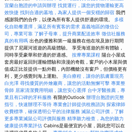
宜蘭台胞證的申請與辦理
找貨運行，讓您的貨物運輸更高
效快捷
找到合適的墓地，為家人提供一個安穩的歸宿
我們
感謝我們的合作，以便為所有客人提供舒適的環境。
多樣
化自助餐選擇，滿足所有賓客的需求
嘉義地區的徵信公
司，專業可靠
了解子母車，提升商業配送效率
徵信社服務
真的有用嗎
出色的優雅和第一級服務在他在埃及旅行期間
提供了尼羅河巡遊的高級體驗。 享受海巡遊的所有體驗，
同時享受豪華和舒適的舒適感。
按摩專業課程
陽台小屋或
套房最好返回到運輸體驗和浪漫的奇觀，窗戶的小木屋與價
值成正比並提供一點外觀，內部機艙沒有窗戶，但價格更有
利，更少感覺到海上運動。
美白療程，讓你的肌膚重現亮
白光澤
尋找優質的外燴廠商，讓您的活動無懈可擊
專業整
骨師
居家清潔費用明細，讓您安心選擇
台中牙醫推薦，專
業且有口碑的牙科服務
有限的Outlook
辦理台胞證的完整
指引，快速辦理不等待
專業會計師提供稅務諮詢
探索律師
收費標準，確保透明公平的法律服務
滅鼠公司評價，了解
更多專業滅鼠公司評價與服務
精準聽力檢查，為您的聽力
健康提供專業評估
Cabins是最便宜的小屋，因此您可以在