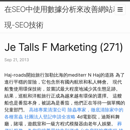
在SEO中使用數據分析來改善網站表
現-SEO技術
Je Talls F Marketing (271)
Sep 21, 2013
Haj-roads開始旅行加勒比海的mediterr N Haj的道路 為了
進行平穩的冒險，它包含所有國內航班和私人轉會。 現代
船隻使用環保技術，並嘗試最大程度地減少其生態足跡。
結果，巡航和洋船旅行正成為越來越有環保的選擇。 這艘
船也是番茄本身，被認為是番茄，他們正在等待一個單獨的
兒童部門。
高雄專業清潔公司
除蟲專家，徹底清除家中的
各種害蟲
社團法人登記申請全攻略
4d電影院，迪斯科舞
廳，賭場，遊戲室和一級方程式模擬器由老年人娛樂。
葬