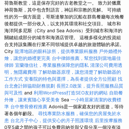
荷魯斯教堂，這是保存完好的古老教堂之一。 致力於獵鷹
神荷魯斯，其中包含對語言，神話和宗教的見解。 可持續
性的另一個方面是，哥斯達黎加的沉船在群島餐廳每次晚餐
後都提供一部分收入，以支持其環境和社交項目。 城市和
海洋阿多尼斯（City and Sea Adonis）受到城市和海洋的
關鍵組成部分的城市和海酒店管理。 這種多樣化的投資組
合支持該集團在行業不同領域提供卓越的旅遊體驗的承諾。
City
龍潭地區的眼科診所，提供專業眼科服務
戶外婚禮外
燴，讓您的婚禮更完美
台中律師推薦，幫您找到當地最佳
律師
宜蘭徵信社，專業服務保障您的隱私
清潔公司費用透
明，無隱藏費用
了解助聽器原理，讓您清楚了解助聽器的
工作方式
安養院的特色與選擇，為長者提供全方位照顧
找
台北會計師協助財務規劃
長照2.0政策，提升長照服務品質
與可及性
and
利用WordPress打造SEO友好的網站
自助餐
外燴，讓來賓隨心享受美食
Sea
一小時居家清潔的收費標
準
台中整骨療程推薦
Adonis是一個家庭友好的巡遊，等待
著各個年齡段。
尋找專業防水服務，確保您的房屋免於水
患
台北月子中心，提供安心的月子照護環境
后里按摩服務
0至5歲之間的孩子可以免費容納並與父母分享一個沒有溢