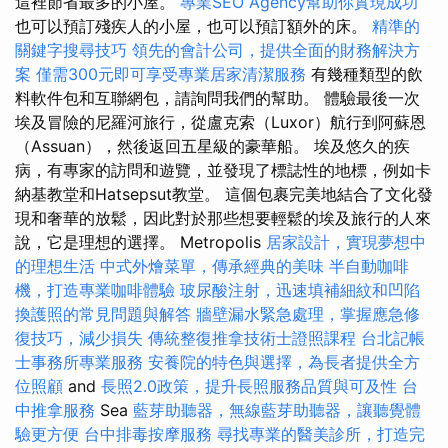
這裡節省最多的小屋。
專業SEO Agency幫助你實現成功
也可以預訂殘疾人的小屋，也可以預訂額外的床。
精準的
關鍵字搜尋技巧
領先的會計公司，提供全面的財務解決方
案
僅需300元即可享受專業居家清潔服務
有幾種類型的飲
料軟件包和互聯網包，請詢問我們的幫助。 體驗最後一次
埃及冒險的尼羅河旅行，從盧克索（Luxor）航行到阿蘇恩
（Assuan），然後返回五星級的豪華船。 埃及悠久的疾
病，有專家的訪問和遊覽，並發現了標誌性的地標，例如卡
納基教堂和Hatsepsut教堂。 這個包裹完美地結合了文化發
現和奢華的放鬆，因此對於那些想要輕鬆的埃及旅行的人來
說，它是理想的選擇。 Metropolis
居家設計，實現夢想中
的理想生活
中式外燴菜單，傳承經典的美味
半自動咖啡
機，打造專業咖啡體驗
玻尿酸注射，迅速填補細紋和凹陷
換護照的常見問題與解答
牆壁漏水緊急處理，掌握應急修
復技巧，減少損失
傳統整復推拿技術士證照課程
台北記帳
士事務所專業服務
安養院的特色與選擇，為長者提供全方
位照顧
and
長照2.0政策，提升長照服務品質與可及性
台
中推拿服務
Sea
藍芽助聽器，無線藍芽助聽器，讓聽覺體
驗更方便
台中排毒按摩服務
尋找專業的醫美診所，打造完