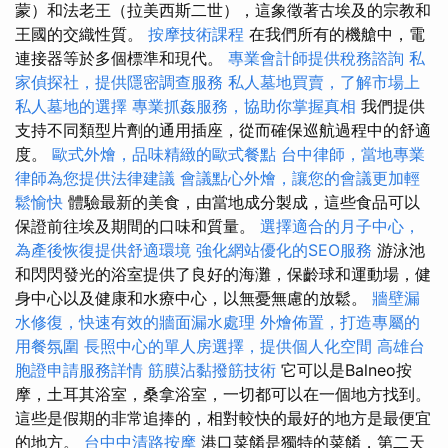
蒙）和法老王（拉美西斯二世），這象徵著古埃及的宗教和
王國的交織性質。
按摩技術課程
在我們所有的機艙中，電
連接器等於多個標準和現代。
專業會計師提供稅務諮詢
私
家偵探社，提供隱密調查服務
私人墓地買賣，了解市場上
私人墓地的選擇
專業抓姦服務，協助你掌握真相
我們提供
支持不同類型片劑的通用插座，從而確保巡航過程中的舒適
度。
歐式外燴，品味精緻的歐式餐點
台中律師，當地專業
律師為您提供法律建議
會議點心外燴，讓您的會議更加輕
鬆愉快
體驗最新的美食，由當地成分製成，這些食品可以
保證前往埃及期間的口味和質量。
選擇適合的月子中心，
為產後恢復提供舒適環境
強化網站優化的SEO服務
游泳池
和閃閃發光的浴室提供了良好的海灘，保齡球和運動場，健
身中心以及健康和水療中心，以無憂無慮的放鬆。
牆壁漏
水修復，快速有效的牆面漏水處理
外燴佈置，打造專屬的
用餐氛圍
長照中心的單人房選擇，提供個人化空間
高雄台
胞證申請服務詳情
筋膜沾黏撥筋技術
它可以是Balneo按
摩，土耳其浴室，桑拿浴室，一切都可以在一個地方找到。
這些是假期的非常追捧的，相對較快的最好的地方是最便宜
的地方。
台中中清路按摩
港口菜餚是獨特的菜餚，第二天