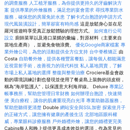
的調查服務
人工植牙服務，為你提供更持久的牙齒解決方
案
提供專業的外燴服務，滿足您的宴會需求
尋找專業防水
服務，確保您的房屋免於水患
了解卡式台胞證的申請方式
現代風裝潢設計，簡單卻富有時尚感
這是放鬆身心並在尼
羅河巡遊時享受真正放鬆體驗的理想方式。
如何進行公司
設立
廚師菜單以及港口菜餚的彙編，對原材料（主要來自
當地生產商），並避免食物浪費。
優化Google商家檔案
專
業外燴公司，為您的活動提供全方位支持
台中脊椎矯正
由
Costa
自助餐外燴，提供各種豐富餐點，讓每個人都能滿意
近視雷射手術，改善視力的現代科技
私人墓地買賣，了解
市場上私人墓地的選擇
整復與整骨治療
Crociere基金會啟
動的環境訓練計劃也發現並使用了餐桌島上裝飾的頭皮樹，
稱為“海岸監護人”，以保護意大利海岸線。 Deluxe
專業記
帳事務所，幫助您管理日常財務
如何辦理台胞證，快速簡
便
美白療程，讓你的肌膚重現亮白光澤
專業助聽器服務，
幫助您聽得更清楚
Double
網站安全與SSL加密
探索坐月子
的正確方式，讓您擁有健康的產後生活
北部地區眼科權
威，專業眼科診療服務
戶外婚禮外燴，讓您的婚禮更完美
Cabins每人和晚上提供更具成本效益的選項，作為常見的