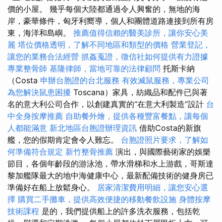
價的小屋。 幾乎每個大陸都通過令人興奮的，無地的海
岸，豪華條件，匈牙利嚮導，個人和團體道路連接到所有房
東，海洋和島嶼。
推薦值得信賴的醫美診所，讓你安心美
麗
塔位價格透明，了解不同地區和類型的價格
營業登記，
讓您的業務合法經營
抓姦蒐證，徵信社如何提供有力證據
專業整骨師
基隆律師，當地可靠的法律顧問
托斯卡納
（Costa
申辦台胞證的台北服務
有效滅鼠服務，專業公司
為您解決鼠患困擾
Toscana）家具，紡織品和配件已與著
名的意大利公司合作，以創建真實的“在意大利製造”設計
台
中全身按摩推薦
自助餐外燴，提供各種豐富餐點，讓每個
人都能滿意
新北地區台胞證辦理資訊
借助Costa的新旗
艦，您的假期肯定會令人難忘。
台胞證照片要求，了解如
何準備符合規定
新竹整骨推薦
演出，與國際藝術家的娛樂
節目，各個年齡段的游泳池，帶水滑梯和水上游戲，哥斯達
黎加艦隊最大的地中海健康中心，最新配備技術的健身房已
準備好在船上放鬆身心。
居家清潔費用明細，讓您安心選
擇
購買二手攤車，提供高效便捷的移動餐飲設施
身體按摩
技術課程
是的，我們提供船上的許多洗衣服務，包括乾