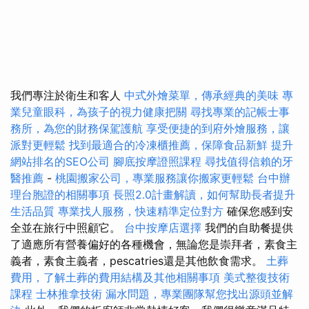
我們專注於衛生和客人
中式外燴菜單，傳承經典的美味
專
業兒童眼科，為孩子的視力健康把關
尋找專業的記帳士事
務所，為您的財務保駕護航
享受便捷的到府外燴服務，讓
派對更輕鬆
找到最適合的冷凍櫃推薦，保障食品新鮮
提升
網站排名的SEO公司
腳底按摩證照課程
尋找值得信賴的牙
醫推薦
-
桃園搬家公司，專業服務讓你搬家更輕鬆
台中辦
理台胞證的相關事項
長照2.0計畫解讀，如何幫助長者提升
生活品質
專業找人服務，快速精準定位對方
確保您感到安
全並在旅行中照顧它。
台中按摩店選擇
我們的自助餐提供
了適應所有營養偏好的各種機會，無論您是崇拜者，素食主
義者，素食主義者，pescatries還是其他飲食需求。
土葬
費用，了解土葬的費用結構及其他相關事項
美式整復技術
課程
士林推拿技術
漏水問題，專業團隊幫您找出源頭並解