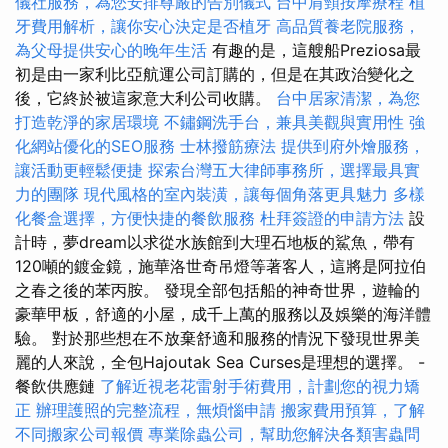
儀社服務，為您安排尊嚴的告別儀式
台中肩頸按摩療程
植
牙費用解析，讓你安心決定是否植牙
高品質養老院服務，
為父母提供安心的晚年生活
有趣的是，這艘船Preziosa最
初是由一家利比亞航運公司訂購的，但是在其政治變化之
後，它終於被這家意大利公司收購。
台中居家清潔，為您
打造乾淨的家居環境
不鏽鋼洗手台，兼具美觀與實用性
強
化網站優化的SEO服務
士林撥筋療法
提供到府外燴服務，
讓活動更輕鬆便捷
探索台灣五大律師事務所，選擇最具實
力的團隊
現代風格的室內裝潢，讓每個角落更具魅力
多樣
化餐盒選擇，方便快捷的餐飲服務
杜拜簽證的申請方法
設
計時，夢dream以求從水族館到大理石地板的鯊魚，帶有
120噸的鍍金鏡，施華洛世奇吊燈等著客人，這將是阿拉伯
之春之後的苯丙胺。 發現全部包括船的神奇世界，遊輪的
豪華甲板，舒適的小屋，成千上萬的服務以及娛樂的海洋體
驗。 對於那些想在不放棄舒適和服務的情況下發現世界美
麗的人來說，全包Hajoutak Sea Curses是理想的選擇。 -
餐飲供應鏈
了解近視老花雷射手術費用，計劃您的視力矯
正
辦理護照的完整流程，無煩惱申請
搬家費用預算，了解
不同搬家公司報價
專業除蟲公司，幫助您解決各類害蟲問