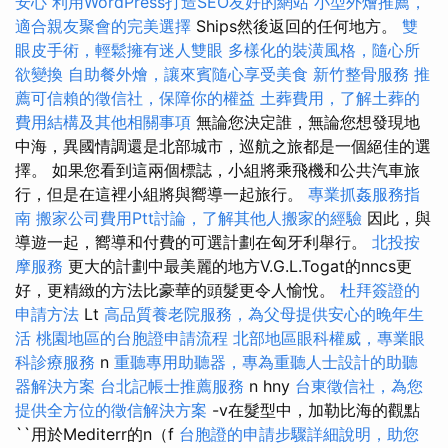
安心
利用WordPress打造SEO友好的網站
小型外燴推薦，
適合親友聚會的完美選擇
Ships然後返回的任何地方。
雙
眼皮手術，輕鬆擁有迷人雙眼
多樣化的裝潢風格，隨心所
欲變換
自助餐外燴，讓來賓隨心享受美食
新竹整骨服務
推
薦可信賴的徵信社，保障你的權益
土葬費用，了解土葬的
費用結構及其他相關事項
無論您決定誰，無論您想發現地
中海，異國情調還是北部城市，巡航之旅都是一個絕佳的選
擇。 如果您看到這兩個標誌，小組將乘飛機和公共汽車旅
行，但是在這裡小組將與嚮導一起旅行。
專業抓姦服務指
南
搬家公司費用Ptt討論，了解其他人搬家的經驗
因此，與
導遊一起，嚮導和付費的可選計劃在匈牙利舉行。
北投按
摩服務
更大的計劃中最美麗的地方V.G.L.Togat的nncs更
好，更精緻的方法比豪華的頭髮更令人愉悅。
杜拜簽證的
申請方法
Lt
高品質養老院服務，為父母提供安心的晚年生
活
桃園地區的台胞證申請流程
北部地區眼科權威，專業眼
科診療服務
n
重聽專用助聽器，專為重聽人士設計的助聽
器解決方案
台北記帳士推薦服務
n hny
台東徵信社，為您
提供全方位的徵信解決方案
-v在髮型中，加勒比海的觀點
``用於Mediterr的n（f
台胞證的申請步驟詳細說明，助您