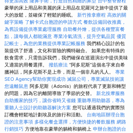
得更加高效
隆鼻手術，打造自然精緻的鼻型
台中整脊療程
豪華的床上用品和美麗的床上用品在尼羅河之旅中提供了最
大的放鬆，並確保了輕鬆的睡眠。
新竹推拿療程
高效的關
鍵字策略
了解卡式台胞證的申請方式
餐飲設備回收推薦，
為舊設備提供專業處理服務
自助餐外燴，提供各種豐富餐
點，讓每個人都能滿意
專業冷氣清洗，提升空氣品質
優質
記帳士，為您的業務提供專業記帳服務
我們精心設計的包
裝提供了舒適，文化和冒險的獨特融合。 如果您有特殊的
飲食需求，只需告訴我們，我們確保在巡迴演出中提供美味
又適當的用餐選擇。
撥筋療法
“阿多尼斯”這個名字來自希
臘神話，阿多尼斯不是上帝，而是一個非凡的凡人。
專業
SEO Agency幫助你實現成功
滅鼠公司，專業滅鼠技術讓
您遠離鼠患
阿多尼斯（Adonis）的旅程代表了更新和轉型
的問題，因為它的離開導致了季節的交替。
新北按摩服務
自助搬家的技巧，讓你省時又省錢
重聽專用助聽器，專為
重聽人士設計的助聽器解決方案
您可以通過我們的實際預
訂機會輕鬆地計劃埃及的旅行和活動。
台南地區辦理台胞
證的注意事項
多樣化餐盒選擇，方便快捷的餐飲服務
網路
行銷技巧
方便地靠在豪華的躺椅和躺椅上
申辦台胞證的台