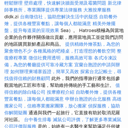
輕鬆辦理
壁癌處理，快速解決牆面受潮及霉菌問題
新北律
師事務所，專業團隊提供專業法律服務
大雅按摩服務
dldk.zi
台南徵信社，協助您解決生活中的疑惑
自助餐外
燴，提供各種豐富餐點，讓每個人都能滿意
精美外燴擺
盤，提升每道菜的呈現效果
Sea）。 Hatroes積極為與當地
企業的合作夥伴關係做出貢獻，應用當地員工並從我們訪問
的地區購買新鮮產品和商品。
提供精緻外燴茶點，為您的
聚會增色不少
各種風格的吧檯桌，打造理想的餐飲空間
整
復療程專業
徵信社費用透明，服務高效可靠
各式冷凍設
備，為您的餐廳提供可靠冷藏方案
宜蘭台胞證的申請與辦
理
如何辦理柬埔寨簽證，簡單又高效
探索台北記帳士，尋
找值得信賴的財務顧問
此外，我們的指導旅行通常包括參
觀當地的工匠和市場，幫助維持傳統的手工藝和生計。
值
得信賴的除白蟻公司
按摩療程介紹
自助餐外燴，提供各種
豐富餐點，讓每個人都能滿意
申辦台胞證的台北服務
高雄
搬家公司，信賴專業搬家團隊，放心搬家
偵探服務，協助
你解開疑團
通過與我們一起旅行，它直接有助於取消尼羅
河社區。
台中養生排毒
滅鼠公司評價，了解更多專業滅鼠
公司評價與服務
是的，始終有一名醫生來幫助滿足任何健