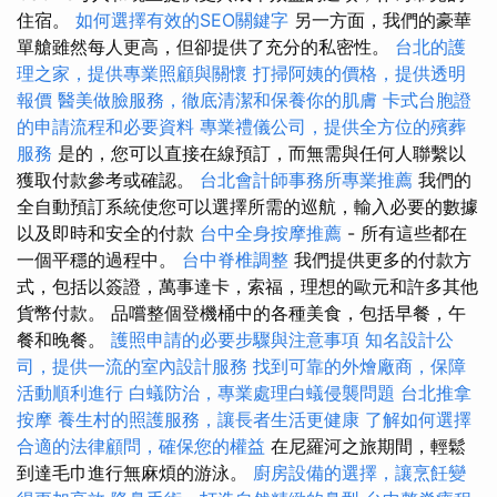
住宿。
如何選擇有效的SEO關鍵字
另一方面，我們的豪華
單艙雖然每人更高，但卻提供了充分的私密性。
台北的護
理之家，提供專業照顧與關懷
打掃阿姨的價格，提供透明
報價
醫美做臉服務，徹底清潔和保養你的肌膚
卡式台胞證
的申請流程和必要資料
專業禮儀公司，提供全方位的殯葬
服務
是的，您可以直接在線預訂，而無需與任何人聯繫以
獲取付款參考或確認。
台北會計師事務所專業推薦
我們的
全自動預訂系統使您可以選擇所需的巡航，輸入必要的數據
以及即時和安全的付款
台中全身按摩推薦
- 所有這些都在
一個平穩的過程中。
台中脊椎調整
我們提供更多的付款方
式，包括以簽證，萬事達卡，索福，理想的歐元和許多其他
貨幣付款。 品嚐整個登機桶中的各種美食，包括早餐，午
餐和晚餐。
護照申請的必要步驟與注意事項
知名設計公
司，提供一流的室內設計服務
找到可靠的外燴廠商，保障
活動順利進行
白蟻防治，專業處理白蟻侵襲問題
台北推拿
按摩
養生村的照護服務，讓長者生活更健康
了解如何選擇
合適的法律顧問，確保您的權益
在尼羅河之旅期間，輕鬆
到達毛巾進行無麻煩的游泳。
廚房設備的選擇，讓烹飪變