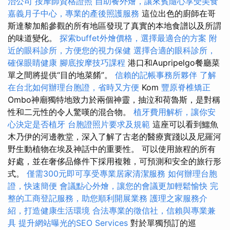
治公司
按摩師資格證照
自助餐外燴，讓來賓隨心享受美食
嘉義月子中心，專業的產後照護服務
這位出色的廚師在哥
斯達黎加船參觀的所有地區發現了真實的本地食譜以及所謂
的味道變化。
探索buffet外燴價格，選擇最適合的方案
附
近的眼科診所，方便您的視力保健
選擇合適的眼科診所，
確保眼睛健康
腳底按摩技巧課程
港口和Aupripelgo餐廳菜
單之間將提供“目的地菜餚”。
信賴的記帳事務所夥伴
了解
在台北如何辦理台胞證，省時又方便
Kom
豐原脊椎矯正
Ombo神廟獨特地致力於兩個神靈，抽泣和荷魯斯，是對稱
性和二元性的令人驚嘆的混合物。
植牙費用解析，讓你安
心決定是否植牙
台胞證照片要求及規範
這座可以看到鱷魚
木乃伊的河邊教堂，深入了解了古老的醫療實踐以及尼羅河
野生動植物在埃及神話中的重要性。 可以使用旅程的所有
好處，並在奢侈品條件下採用複雜，可預測和安全的旅行形
式。
僅需300元即可享受專業居家清潔服務
如何辦理台胞
證，快速簡便
會議點心外燴，讓您的會議更加輕鬆愉快
完
整的工商登記服務，助您順利開展業務
護理之家服務介
紹，打造健康生活環境
合法專業的徵信社，信賴與專業兼
具
提升網站曝光的SEO Services
對於單獨預訂的巡