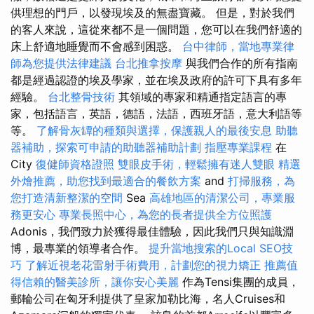
供理想的門戶，以發現埃及的無盡寶藏。 但是，對於我們
的客人來說，這從來都不是一個問題，您可以在我們舒適的
床上舒適地睡覺而不會感到困惑。
台中律師，當地專業律
師為您提供法律建議
台北推拿按摩
與我們合作的所有指南
都是經過認證的埃及學家，並在埃及政府的許可下具有多年
經驗。
台北整骨技術
其領域的專家和精通指定語言的專
家，包括語言，英語，德語，法語，西班牙語，意大利語等
等。
了解骨灰罈的種類與選擇，保護親人的最後安息
助聽
器補助，探索可申請的助聽器補助計劃
指壓專業課程
在
City
復健師資格證照
雙眼皮手術，輕鬆擁有迷人雙眼
精選
外燴推薦，助您找到最適合的餐飲方案
and
打掃服務，為
您打造清新整潔的空間
Sea
高雄地區的清潔公司，專業服
務更安心
專業長照中心，為您的長者提供全方位照護
Adonis，我們致力於獲得最佳體驗，因此我們只與知識淵
博，最專業的領導者合作。
提升當地搜索的Local SEO技
巧
了解近視老花雷射手術費用，計劃您的視力矯正
推薦值
得信賴的醫美診所，讓你安心美麗
作為Tensi集團的成員，
郵輪公司在匈牙利提供了皇家加勒比海，名人Cruises和