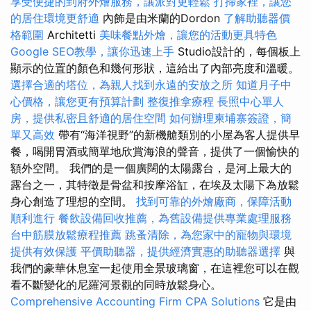
享受便捷的到府外燴服務，讓派對更輕鬆
打掃家裡，讓您
的居住環境更舒適
內飾是由米蘭的Dordon
了解助聽器價
格範圍
Architetti
美味餐點外燴，讓您的活動更具特色
Google SEO教學，讓你迅速上手
Studio設計的，每個板上
顯示的位置的顏色和幾何形狀，這給出了內部亮度和溫暖。
選擇合適的塔位，為親人找到永遠的安放之所
知道月子中
心價格，讓您更有預算計劃
整復推拿療程
長照中心單人
房，提供私密且舒適的居住空間
如何辦理柬埔寨簽證，簡
單又高效
帶有“海洋視野”的新機艙類別的小屋為客人提供早
餐，喝開胃酒或簡單地欣賞海浪的聲音，提供了一個愉快的
額外空間。 我們的是一個廣闊的太陽露台，是河上最大的
露台之一，其特徵是骨盆和按摩浴缸，在埃及太陽下為放鬆
身心創造了理想的空間。
找到可靠的外燴廠商，保障活動
順利進行
餐飲設備回收推薦，為舊設備提供專業處理服務
台中筋膜放鬆療程推薦
跳蚤清除，為您家中的寵物與環境
提供有效保護
平價助聽器，提供經濟實惠的助聽器選擇
與
我們的豪華休息室一起使用全景玻璃窗，在這裡您可以在觀
看不斷變化的尼羅河景觀的同時放鬆身心。
Comprehensive Accounting Firm CPA Solutions
它是由