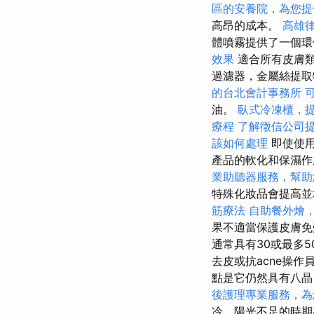
區的安養院，為您提
高昂的成本。
高雄
體噴霧提供了一個環
效果
適合所有皮膚類
過濾器，金屬絲提取
的台北會計事務所
油。
臥式冷凍櫃，
療程
了解徵信公司
該如何處理
即使使用
產品的軟化和保濕
業助聽器服務，幫助
特殊化妝品會提高並
筋療法
自助餐外燴
果不適當保護皮膚免
通常具有30或最多
去皮或抗acne操
點是它仍然具有八晶
後護理專業服務，為
冷，陽光不足的時期