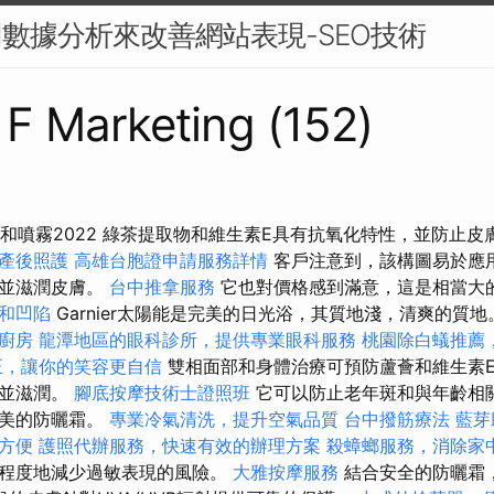
用數據分析來改善網站表現-SEO技術
s F Marketing (152)
防曬霜和噴霧2022 綠茶提取物和維生素E具有抗氧化特性，並防止
產後照護
高雄台胞證申請服務詳情
客戶注意到，該構圖易於應
軟並滋潤皮膚。
台中推拿服務
它也對價格感到滿意，這是相當大
和凹陷
Garnier太陽能是完美的日光浴，其質地淺，清爽的質
廚房
龍潭地區的眼科診所，提供專業眼科服務
桃園除白蟻推薦
正，讓你的笑容更自信
雙相面部和身體治療可預防蘆薈和維生素E免
軟並滋潤。
腳底按摩技術士證照班
它可以防止老年斑和與年齡相關
精美的防曬霜。
專業冷氣清洗，提升空氣品質
台中撥筋療法
藍芽
方便
護照代辦服務，快速有效的辦理方案
殺蟑螂服務，消除家
大程度地減少過敏表現的風險。
大雅按摩服務
結合安全的防曬霜