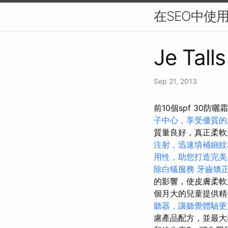
在SEO中使
Je Tall
Sep 21, 2013
前10個spf 30
子中心，享受優質的
質量良好，真正柔
注射，迅速填補細紋
用性，助您打造完美
除白蟻服務
牙齒矯
的影響，使皮膚柔
個月大的兒童提供
聽器，讓聽覺體驗更
慮產品配方，並最