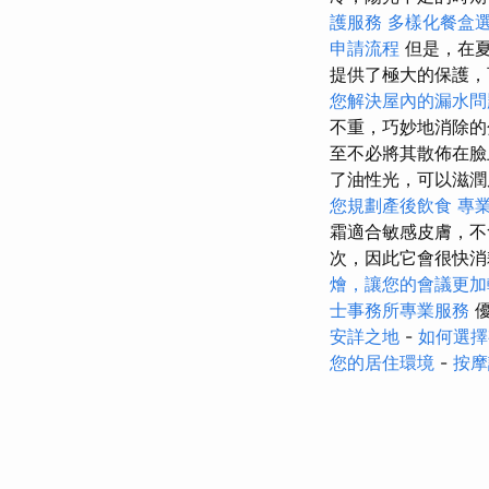
護服務
多樣化餐盒
申請流程
但是，在夏
提供了極大的保護
您解決屋內的漏水問
不重，巧妙地消除的
至不必將其散佈在
了油性光，可以滋潤
您規劃產後飲食
專
霜適合敏感皮膚，不
次，因此它會很快
燴，讓您的會議更加
士事務所專業服務
優
安詳之地
-
如何選擇
您的居住環境
-
按