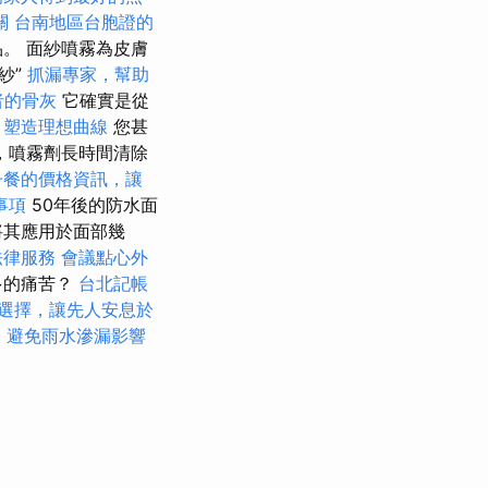
關
台南地區台胞證的
。 面紗噴霧為皮膚
紗”
抓漏專家，幫助
者的骨灰
它確實是從
，塑造理想曲線
您甚
，噴霧劑長時間清除
子餐的價格資訊，讓
事項
50年後的防水面
將其應用於面部幾
法律服務
會議點心外
多的痛苦？
台北記帳
選擇，讓先人安息於
，避免雨水滲漏影響