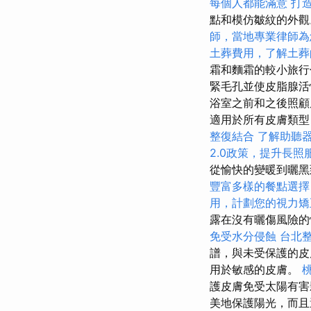
每個人都能滿意
打造
點和模仿皺紋的外
師，當地專業律師為
土葬費用，了解土葬
霜和麵霜的較小旅行
緊毛孔並使皮脂腺
浴室之前和之後照顧
適用於所有皮膚類型
整復結合
了解助聽
2.0政策，提升長
從愉快的變暖到曬黑
豐富多樣的餐點選擇
用，計劃您的視力矯
露在沒有曬傷風險
免受水分侵蝕
台北
譜，與未受保護的皮
用於敏感的皮膚。
護皮膚免受太陽有害
美地保護陽光，而且