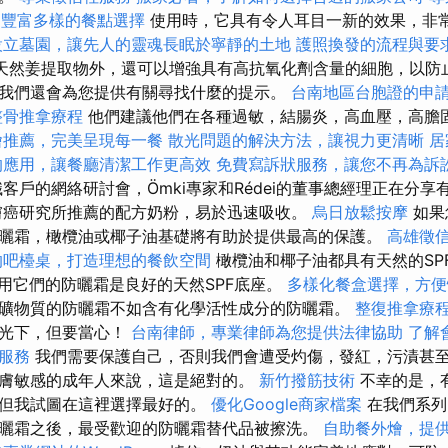
t，豐富多樣的餐點選擇
使用時，它具有令人耳目一新的效果，非
設立墓園，讓先人的靈魂長眠於寧靜的土地
護照換發的流程與要
％天然姜提取物外，還可以增強具有高抗氧化劑含量的細胞，以防
我們還會為您提供有關尋找什麼的提示。
台南地區台胞證的申
整骨推拿療程
他們建議他們在各種過敏，結腸炎，高血壓，高膽
燴推薦，完美呈現每一餐
散光問題的解決方法，讓視力更清晰
居
的應用，讓餐廳清潔工作更高效
免費寫訴狀服務，讓您不再為訴
客戶的網絡研討會，Ömki專家和Rédei的董事總經理正在分
膚癌研究所推薦的配方奶粉，易於迅速吸收。
烏日放鬆按摩
如果
曬霜，橄欖油或椰子油基礎將有助於提供最高的保護。
高雄徵
的吧檯桌，打造理想的餐飲空間
橄欖油和椰子油都具有天然的SP
用它們的防曬霜是良好的天然SPF底座。
多樣化餐盒選擇，方便
礦物質的防曬霜不如含有化學活性成分的防曬霜。
整復推拿療
陽光下，但要當心！
台南律師，專業律師為您提供法律協助
了解
服務
我們需要保護自己，否則我們會遭受灼傷，發紅，污漬甚至
膚敏感的成年人來說，這是絕對的。
新竹撥筋技術
不幸的是，
，但我試圖在這裡選擇最好的。
優化Google商家檔案
在我們系列
曬霜之後，最受歡迎的防曬霜替代品被擦洗。
自助餐外燴，提