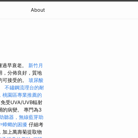
About
皮膚過早衰老。
新竹月
用，分佈良好，質地
的可接受的。
玻尿酸
地。
不鏽鋼流理台的耐
，桃園區專業推薦的
受UVA/UVB輻射
的病變。 專門為3
助聽器，無線藍芽助
中蟑螂的困擾
仔細考
，加上萬壽菊提取物