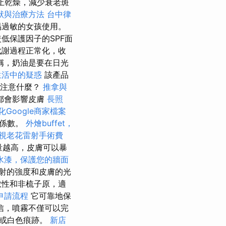
止乾燥，減少衰老斑
狀與治療方法
台中律
易過敏的女孩使用。
低保護因子的SPF面
代謝過程正常化，收
稱，奶油是要在日光
生活中的疑惑
該產品
要注意什麼？
推拿與
都會影響皮膚
長照
化Google商家檔案
曬係數。
外燴buffet，
視老花雷射手術費
量越高，皮膚可以暴
水漆，保護您的牆面
射的強度和皮膚的光
敏性和非梳子原，適
申請流程
它可靠地保
信，噴霧不僅可以完
膩或白色痕跡。
新店