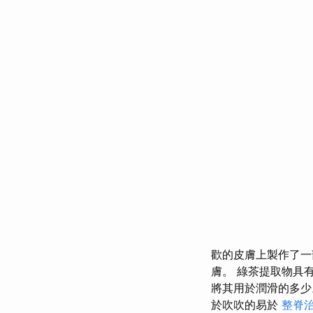
歡的皮膚上製作了一
膚。 綠茶提取物具
將其用於潤滑的多
於吹吹的易於
整脊