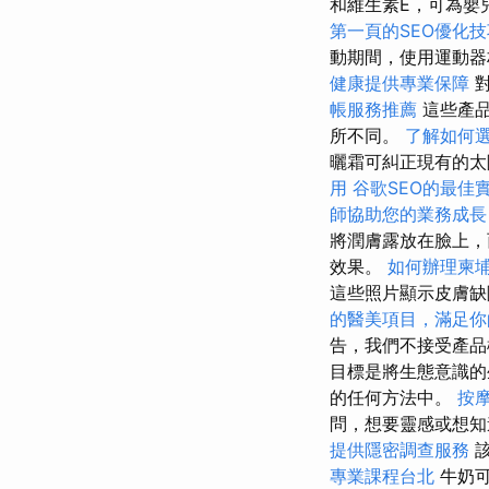
和維生素E，可為嬰
第一頁的SEO優化技
動期間，使用運動
健康提供專業保障
對
帳服務推薦
這些產品
所不同。
了解如何
曬霜可糾正現有的太
用
谷歌SEO的最佳
師協助您的業務成長
將潤膚露放在臉上，
效果。
如何辦理柬
這些照片顯示皮膚
的醫美項目，滿足你
告，我們不接受產品
目標是將生態意識的
的任何方法中。
按
問，想要靈感或想知
提供隱密調查服務
該
專業課程台北
牛奶