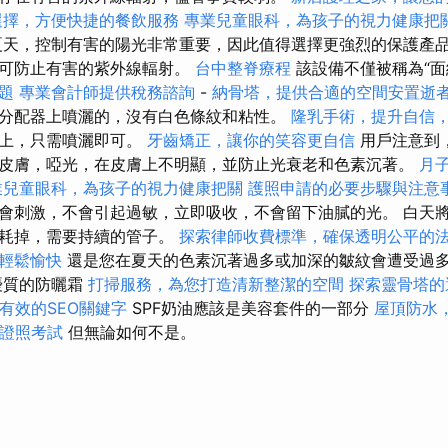
選擇，方便快捷的餐飲服務
專業兒童眼科，為孩子的視力健康把
天，控制有害的陽光非常重要，因此值得選擇更強烈的保護產品
，可防止有害的紫外線輻射。
台中整脊療程
該設備不僅被稱為“面
題
專業會計師提供稅務諮詢
-
納骨塔，提供合適的空間安置逝
分配器上噴灑的，沒有白色條紋和粘性。
隆乳手術，提升自信
臉上，只需噴灑即可。
牙齒矯正，讓你的笑容更自信
用戶注意到
皮膚，啞光，在皮膚上不明顯，並防止光衰老和色素沉著。
月
業兒童眼科，為孩子的視力健康把關
護照申請的必要步驟與注意
會刺激，不會引起過敏，立即吸收，不會留下油膩的光。 白天
消耗掉，需要持續的管子。
探索律師收費標準，確保透明公平的
輕鬆愉快
還是您在夏天的色素沉著過多或加深的皺紋會遭受過
質的防曬霜
打掃服務，為您打造清新整潔的空間
探索靈骨塔的
有效的SEO關鍵字
SPF奶油應該是美容套件的一部分
屋頂防水
摩證照考試
但無論如何不是。