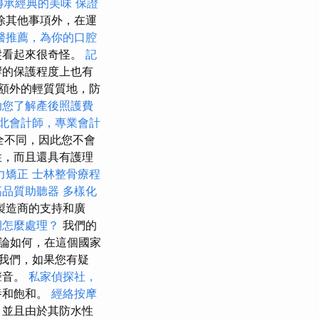
傳承經典的美味
保證
除其他事項外，在運
醫推薦，為你的口腔
髮看起來很奇怪。
記
響的保護程度上也有
額外的輕質質地，防
助您了解產後照護費
北會計師，專業會計
全不同，因此您不會
性，而且還具有護理
力矯正
士林整骨療程
高品質助聽器
多樣化
製造商的支持和廣
期怎麼處理？
我們的
論如何，在這個國家
我們，如果您有疑
聲音。
私家偵探社，
養和飽和。
經絡按摩
，並且由於其防水性