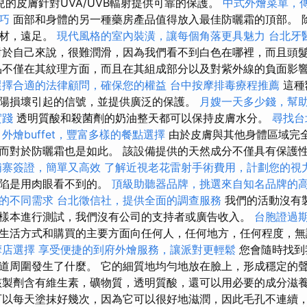
兒的皮膚針對UVA/UVB輻射提供可靠的保護。
中式外燴菜單，
巧
面部和身體的另一種藥房產品值得放入最佳防曬霜的頂部。 
器材，遠足。
現代風格的室內裝潢，讓每個角落更具魅力
台北牙
於自己來說，很難潤滑，因為我們看不到白色在哪裡，而且頭
不僅在其紋理方面，而且在其組成部分以及對紫外線的負面影
選擇合適的法律顧問，確保您的權益
台中按摩排毒療程推薦
這種
陽損壞引起的信號，並提供廣泛的保護。
月嫂一天多少錢，幫
實踐
透明質酸和殺菌劑的奶油整天都可以保持皮膚水分。
尋找台
外燴buffet，豐富多樣的餐點選擇
由於皮膚與其他身體區域完
而對於防曬霜也是如此。 該設備提供的天然成分不僅具有保護
埔寨簽證，簡單又高效
了解近視老花雷射手術費用，計劃您的視
缺陷是用肉眼看不到的。
頂級助聽器品牌，挑選來自知名品牌的
的不同需求
台北徵信社，提供全面的調查服務
我們的活動沒有
樣本進行測試，我們沒有公司的支持者或廣告收入。
台胞證過
生活方式和購買的主要方面向任何人，任何地方，任何程度，無
摩店選擇
享受便捷的到府外燴服務，讓派對更輕鬆
您會隨時找到
道周圍發生了什麼。 它的細質地均勻地放在臉上，形成穩定的
製劑含有維生素，礦物質，透明質酸，還可以用必要的成分滋
可以每天塗抹好幾次，因為它可以很好地滋潤，因此毛孔不連續