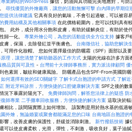
專業網站的WordPress
據信，奶油與其功能完美地應對，可防
觀。
尋找優質的外燴廠商，讓您的活動無懈可擊
白內障的早期症
您提供法律建議
它具有良好的氣味，不會引起過敏，可以被容
的費用結構及其他相關事項
在此價格範圍內，您可以找到具有較
包。 此外，成分用水分飽和皮膚，有助於緩解炎症，有助於使
活性歸一化。
專業外燴公司，為您的活動提供全方位支持
據客戶
皮膚，保濕，去除發紅並平衡膚色。
台南徵信社，協助您解決
，可用作化妝帽。 您如何選擇最佳的防曬霜（SPF）面部以及
器原理，讓您清楚了解助聽器的工作方式
太陽的光線在許多方面
照服務品質與可及性
-
台灣前十大律師事務所，實力派法律顧問
優
到色素斑，皺紋和健康風險。 防曬產品包含SPF-From英國防
如何選擇有效的SEO關鍵字
了解卡式台胞證的申請方式
了解近
正
附近牙科診所，方便快捷的口腔健康解決方案
SPF之後的數
的情況下暴露於陽光下。
免費律師詢問，解答您法律上的疑惑
防
整復師專業
二手攤車回收服務，方便快捷的解決方案
這取決於輻
膚相比，該間隔實際上如何增加。 該製劑是用於熱水基的低過
桃園外燴，無論婚宴或聚會都能滿足您的口味
台南地區台胞證的
影響，改善皮膚的保護性，舒緩並消除刺激。
新竹撥筋技術
據
還可以使皮膚柔軟，光滑，彈性，不刺激，吸收良好，葉子油