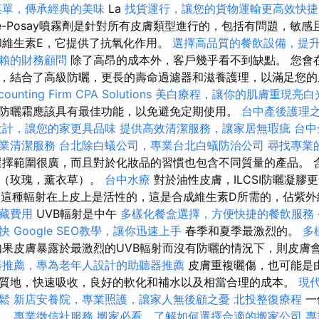
菜單，傳承經典的美味
La
找貨運行，讓您的貨物運輸更高效快捷
he-Posay噴霧劑是針對所有皮膚類型進行的，包括有問題，敏
維生素E，它提供了抗氧化作用。
選擇高品質的餐飲設備，提
賴的財務顧問
除了高昂的成本外，客戶幾乎看不到缺點。 您會
，結合了高級防曬，更長的壽命過濾器和滋養護理，以滿足您的
ounting Firm CPA Solutions
美白療程，讓你的肌膚重現亮白
防曬霜應該具有最佳功能，以免避免定期使用。
台中產後護理
設計，讓您的家更具品味
提供高效清潔服務，讓家居無瑕疵
台中
業清潔服務
台北除白蟻公司，專業台北白蟻防治公司
尋找專業
擇範圍很廣，而且對於化妝品的習慣也包含不同質量的產品。 
氣（玫瑰，薰衣草）。
台中水療
對於油性皮膚，ILCSI防曬凝膠
這種輻射在上皮上是活性的，這是合成維生素D所需的，佔紫外
藏費用
UVB輻射是中午
多樣化餐盒選擇，方便快捷的餐飲服務
快
Google SEO教學，讓你迅速上手
春季和夏季最激烈的。
多
果皮膚暴露於最激烈的UVB輻射而沒有防曬的情況下，則皮膚
器推薦，專為老年人設計的助聽器推薦
皮膚重複曬傷，也可能是由
質地，快速吸收，良好的軟化和補水以及相當合理的成本。
現
鬆
新店安養院，專業照護，讓家人無後顧之憂
北投整復療程
一
器。
專業徵信社服務
搬家必看，了解如何選擇合適的搬家公司
專