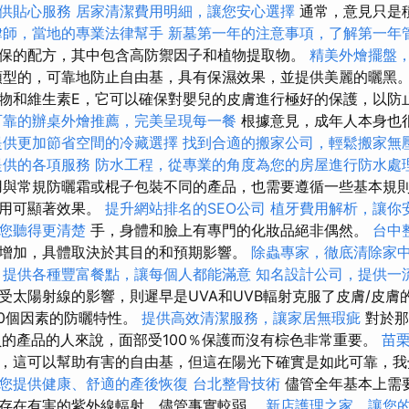
供貼心服務
居家清潔費用明細，讓您安心選擇
通常，意見只是
律師，當地的專業法律幫手
新墓第一年的注意事項，了解第一年
保的配方，其中包含高防禦因子和植物提取物。
精美外燴擺盤
型的，可靠地防止自由基，具有保濕效果，並提供美麗的曬黑。 
物和維生素E，它可以確保對嬰兒的皮膚進行極好的保護，以防
可靠的辦桌外燴推薦，完美呈現每一餐
根據意見，成年人本身也
提供更加節省空間的冷藏選擇
找到合適的搬家公司，輕鬆搬家無
提供的各項服務
防水工程，從專業的角度為您的房屋進行防水處
與常規防曬霜或棍子包裝不同的產品，也需要遵循一些基本規則
作用可顯著效果。
提升網站排名的SEO公司
植牙費用解析，讓你
您聽得更清楚
手，身體和臉上有專門的化妝品絕非偶然。
台中
增加，具體取決於其目的和預期影響。
除蟲專家，徹底清除家
，提供各種豐富餐點，讓每個人都能滿意
知名設計公司，提供一
受太陽射線的影響，則遲早是UVA和UVB輻射克服了皮膚/皮膚
50個因素的防曬特性。
提供高效清潔服務，讓家居無瑕疵
對於那
作員的產品的人來說，面部受100％保護而沒有棕色非常重要。
苗
，這可以幫助有害的自由基，但這在陽光下確實是如此可靠，
您提供健康、舒適的產後恢復
台北整骨技術
儘管全年基本上需
存在有害的紫外線輻射，儘管事實較弱。
新店護理之家，讓您