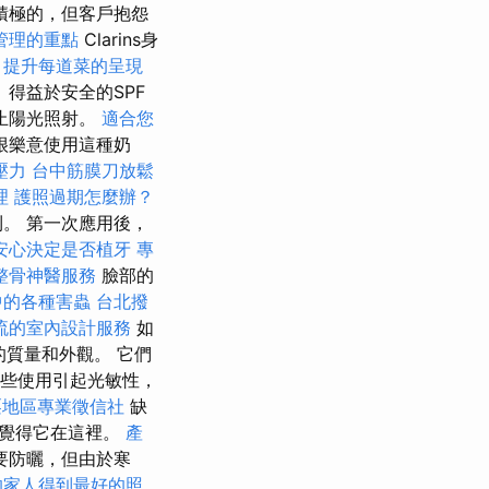
積極的，但客戶抱怨
管理的重點
Clarins身
，提升每道菜的呈現
得益於安全的SPF
止陽光照射。
適合您
很樂意使用這種奶
壓力
台中筋膜刀放鬆
理
護照過期怎麼辦？
。 第一次應用後，
安心決定是否植牙
專
整骨神醫服務
臉部的
中的各種害蟲
台北撥
流的室內設計服務
如
的質量和外觀。 它們
些使用引起光敏性，
栗地區專業徵信社
缺
我覺得它在這裡。
產
要防曬，但由於寒
的家人得到最好的照