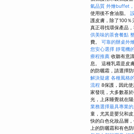
氣品質
外燴buffe
使用後不會油脂。
護皮膚，除了100
真正尋找環保產品，
供美味的茶會餐點
費。
可靠的辦桌外
您安心選擇
靜電機
療程推薦
收聽有意識
息。 這種乳霜是皮
的防曬霜，請選擇防
解決疑慮
各種風格
流程
8保護，因此使
家發現，大多數基於
光，上床睡覺就在
業務選擇最具專業的
童，尤其是嬰兒和皮
快的白色化妝品層
上的防曬霜和有色防