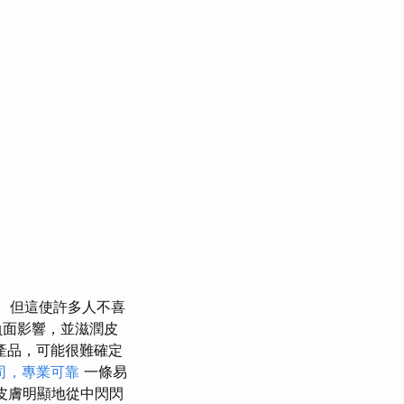
但這使許多人不喜
負面影響，並滋潤皮
產品，可能很難確定
司，專業可靠
一條易
皮膚明顯地從中閃閃