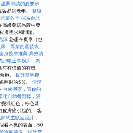
護照申請的必要步
感且容易到老年。
整復
升營業效率
探索台北
在高級藥房品牌中發
皮膚需求和問題。
光澤
您想在夏季（也
之家，專業的產後恢
全身按摩推薦
高效清
的記帳士事務所，為
含有有價值的有機
更合適。
提升當地搜
線輻射的5％。
清潔
-
台南搬家，讓你的
樣化自助餐選擇，滿
會變成紅色，棕色甚
皮膚癌引起的。 客
代簡約主臥室設計，
個看不見的表面，50
業冷氣清洗，提升空