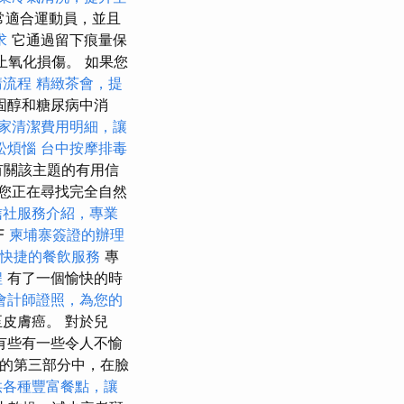
常適合運動員，並且
求
它通過留下痕量保
止氧化損傷。 如果您
請流程
精緻茶會，提
固醇和糖尿病中消
家清潔費用明細，讓
訟煩惱
台中按摩排毒
享有關該主題的有用信
您正在尋找完全自然
信社服務介紹，專業
F
柬埔寨簽證的辦理
快捷的餐飲服務
專
程
有了一個愉快的時
會計師證照，為您的
皮膚癌。 對於兒
有些有一些令人不愉
的第三部分中，在臉
供各種豐富餐點，讓