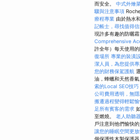
而安全。
中式外燴
驟與注意事項
Roc
療程專業
由於熱水和
記帳士，尋找值得信
現許多有趣的防曬霜
Comprehensive Acc
許全年）每天使用的
復場所
專業的裝潢
潔人員，為您提供專
您的財務保駕護航
選
油，蜂蠟和天然香
索的Local SEO技巧
公司費用透明，無隱
搬遷過程變得輕鬆愉
足所有賓客的需求
如
至燃燒。
老人助聽
戶注意到他們愉快的
讓您的睡眠空間更放
個保護性木製保護