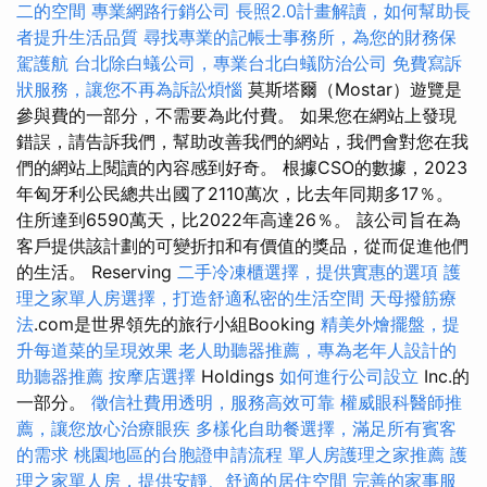
二的空間
專業網路行銷公司
長照2.0計畫解讀，如何幫助長
者提升生活品質
尋找專業的記帳士事務所，為您的財務保
駕護航
台北除白蟻公司，專業台北白蟻防治公司
免費寫訴
狀服務，讓您不再為訴訟煩惱
莫斯塔爾（Mostar）遊覽是
參與費的一部分，不需要為此付費。 如果您在網站上發現
錯誤，請告訴我們，幫助改善我們的網站，我們會對您在我
們的網站上閱讀的內容感到好奇。 根據CSO的數據，2023
年匈牙利公民總共出國了2110萬次，比去年同期多17％。
住所達到6590萬天，比2022年高達26％。 該公司旨在為
客戶提供該計劃的可變折扣和有價值的獎品，從而促進他們
的生活。 Reserving
二手冷凍櫃選擇，提供實惠的選項
護
理之家單人房選擇，打造舒適私密的生活空間
天母撥筋療
法
.com是世界領先的旅行小組Booking
精美外燴擺盤，提
升每道菜的呈現效果
老人助聽器推薦，專為老年人設計的
助聽器推薦
按摩店選擇
Holdings
如何進行公司設立
Inc.的
一部分。
徵信社費用透明，服務高效可靠
權威眼科醫師推
薦，讓您放心治療眼疾
多樣化自助餐選擇，滿足所有賓客
的需求
桃園地區的台胞證申請流程
單人房護理之家推薦
護
理之家單人房，提供安靜、舒適的居住空間
完善的家事服