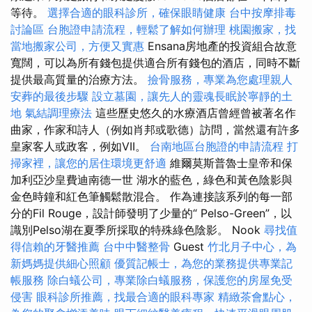
等待。
選擇合適的眼科診所，確保眼睛健康
台中按摩排毒
討論區
台胞證申請流程，輕鬆了解如何辦理
桃園搬家，找
當地搬家公司，方便又實惠
Ensana房地產的投資組合故意
寬闊，可以為所有錢包提供適合所有錢包的酒店，同時不斷
提供最高質量的治療方法。
撿骨服務，專業為您處理親人
安葬的最後步驟
設立墓園，讓先人的靈魂長眠於寧靜的土
地
氣結調理療法
這些歷史悠久的水療酒店曾經曾被著名作
曲家，作家和詩人（例如肖邦或歌德）訪問，當然還有許多
皇家客人或政客，例如VII。
台南地區台胞證的申請流程
打
掃家裡，讓您的居住環境更舒適
維爾莫斯普魯士皇帝和保
加利亞沙皇費迪南德一世 湖水的藍色，綠色和黃色陰影與
金色時鐘和紅色筆觸鬆散混合。 作為連接該系列的每一部
分的Fil Rouge，設計師發明了少量的“ Pelso-Green”，以
識別Pelso湖在夏季所採取的特殊綠色陰影。 Nook
尋找值
得信賴的牙醫推薦
台中中醫整骨
Guest
竹北月子中心，為
新媽媽提供細心照顧
優質記帳士，為您的業務提供專業記
帳服務
除白蟻公司，專業除白蟻服務，保護您的房屋免受
侵害
眼科診所推薦，找最合適的眼科專家
精緻茶會點心，