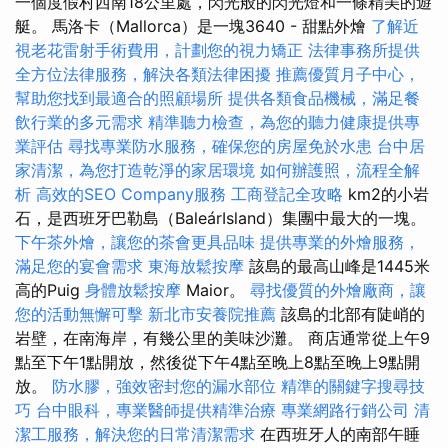
一個度假村西南18公里處，閃光般的閃光燈和一條精美的遊
艇。 馬洛卡（Mallorca）是一塊3640 - 甜點外燴
了解近
視老花雷射手術費用，計劃您的視力矯正
法律事務所提供
全方位法律服務，解決各類法律困擾
推薦優質月子中心，
幫助您找到最適合的照顧場所
提供各類食品機械，滿足餐
飲行業的多元需求
精準聽力檢查，為您的聽力健康提供專
業評估
尋找專業防水服務，確保您的房屋免於水患
台中居
家清潔，為您打造乾淨的家居環境
如何辦護照，流程全解
析
高效的SEO Company服務
工商登記全攻略
km2的小岩
石，是西班牙巴勒島（BaleárIsland）集團中最大的一塊。
下午茶外燴，讓您的茶會更具品味
提供專業的外燴服務，
滿足您的宴會需求
東海放鬆按摩
該島的最高山峰是1445米
高的Puig
身體放鬆按摩
Maior。
尋找優質的外燴廠商，讓
您的活動無懈可擊
新北市安養院推薦
該島的北部有陡峭的
岩壁，在南海岸，有幾公里的美味沙灘。 商店通常從上午9
點至下午1點開放，然後從下午4點至晚上8點至晚上9點開
放。
防水膠，強效密封您的漏水部位
精準的關鍵字搜尋技
巧
台中眼科，專業醫師提供精準治療
專業網路行銷公司
清
潔工服務，解決您的日常清潔需求
在西班牙人的南部午睡