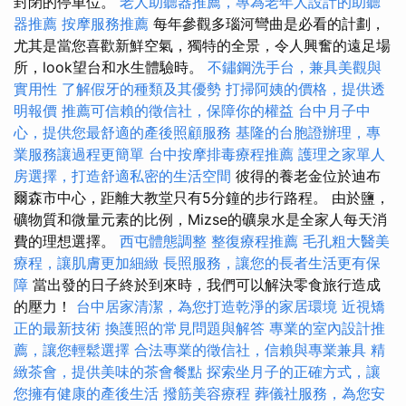
封閉的停車位。
老人助聽器推薦，專為老年人設計的助聽
器推薦
按摩服務推薦
每年參觀多瑙河彎曲是必看的計劃，
尤其是當您喜歡新鮮空氣，獨特的全景，令人興奮的遠足場
所，look望台和水生體驗時。
不鏽鋼洗手台，兼具美觀與
實用性
了解假牙的種類及其優勢
打掃阿姨的價格，提供透
明報價
推薦可信賴的徵信社，保障你的權益
台中月子中
心，提供您最舒適的產後照顧服務
基隆的台胞證辦理，專
業服務讓過程更簡單
台中按摩排毒療程推薦
護理之家單人
房選擇，打造舒適私密的生活空間
彼得的養老金位於迪布
爾森市中心，距離大教堂只有5分鐘的步行路程。 由於鹽，
礦物質和微量元素的比例，Mizse的礦泉水是全家人每天消
費的理想選擇。
西屯體態調整
整復療程推薦
毛孔粗大醫美
療程，讓肌膚更加細緻
長照服務，讓您的長者生活更有保
障
當出發的日子終於到來時，我們可以解決零食旅行造成
的壓力！
台中居家清潔，為您打造乾淨的家居環境
近視矯
正的最新技術
換護照的常見問題與解答
專業的室內設計推
薦，讓您輕鬆選擇
合法專業的徵信社，信賴與專業兼具
精
緻茶會，提供美味的茶會餐點
探索坐月子的正確方式，讓
您擁有健康的產後生活
撥筋美容療程
葬儀社服務，為您安