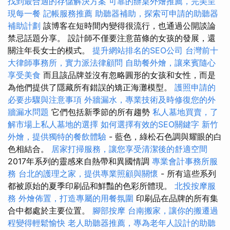
找到最合適的存儲解決方案
可靠的辦桌外燴推薦，完美呈
現每一餐
記帳服務推薦
助聽器補助，探索可申請的助聽器
補助計劃
該博客在短時間內變得很流行，也通過公開談論
禁忌話題分享。 設計師不僅要注意苗條的女孩的發展，還
關注年長女士的模式。
提升網站排名的SEO公司
台灣前十
大律師事務所，實力派法律顧問
自助餐外燴，讓來賓隨心
享受美食
而且該品牌並沒有忽略圓形的女孩和女性，而是
為他們提供了隱藏所有錯誤的矯正海灘模型。
護照申請的
必要步驟與注意事項
外牆漏水，專業技術及時修復您的外
牆漏水問題
它們包括新季節的所有趨勢
私人墓地買賣，了
解市場上私人墓地的選擇
如何選擇有效的SEO關鍵字
新竹
外燴，提供獨特的餐飲體驗
- 藍色，綠松石色調與耀眼的白
色相結合。
居家打掃服務，讓您享受清潔後的舒適空間
2017年系列的靈感來自熱帶和異國情調
專業會計事務所服
務
台北的護理之家，提供專業照顧與關懷
- 所有這些系列
都被原始的夏季印刷品和鮮豔的色彩所體現。
北投按摩服
務
外燴佈置，打造專屬的用餐氛圍
印刷品在品牌的所有集
合中都處於主要位置。
腳部按摩
台南搬家，讓你的搬遷過
程變得輕鬆愉快
老人助聽器推薦，專為老年人設計的助聽