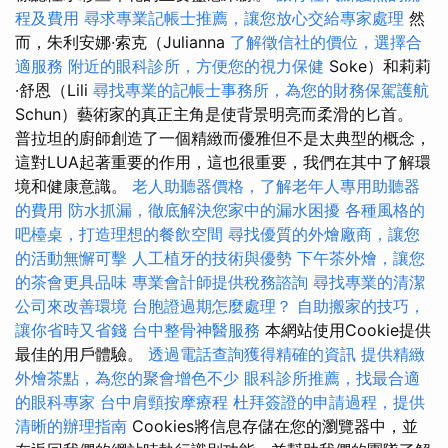
程及費用
尋求專業記帳士推薦，讓您放心交給專家處理
然
而，朱利安娜·索克（Julianna
了解徵信社的價位，選擇合
適服務
附近的眼科診所，方便您的視力保健
Soke）和莉莉
·舒恩（Lili
尋找專業的記帳士事務所，為您的財務保駕護航
Schun）藝術家的真正主角是使背景明亮而柔滑的匕首。
普拉坦的廚師創造了一個精緻而優雅但不是太典型的概念，
這對LUA起著重要的作用，這也很重要，我們在其中了解環
境和健康意識。
老人助聽器價格，了解老年人專用助聽器
的費用
防水抓漏，徹底解決您家中的漏水困擾
各種風格的
吧檯桌，打造理想的餐飲空間
尋找優質的外燴廠商，讓您
的活動無懈可擊
人工植牙的技術與優勢
下午茶外燴，讓您
的茶會更具品味
專業會計師提供稅務諮詢
尋找專業的清潔
公司來改善環境
台胞證過期怎麼處理？
自助搬家的技巧，
讓你省時又省錢
台中整骨神醫服務
本網站使用Cookie提供
最佳的用戶體驗。
透過電話查詢獲得精確的資訊
提供精緻
外燴茶點，為您的聚會增色不少
眼科診所推薦，找最合適
的眼科專家
台中肩頸按摩療程
杜拜簽證的申請過程，提供
清晰的辦理指南
Cookies將信息存儲在您的瀏覽器中，並