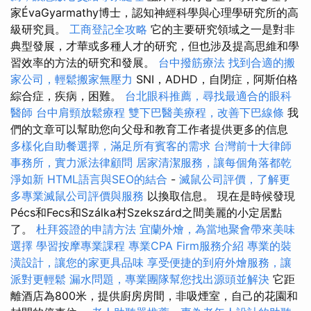
家ÉvaGyarmathy博士，認知神經科學與心理學研究所的高
級研究員。
工商登記全攻略
它的主要研究領域之一是對非
典型發展，才華或多種人才的研究，但也涉及提高思維和學
習效率的方法的研究和發展。
台中撥筋療法
找到合適的搬
家公司，輕鬆搬家無壓力
SNI，ADHD，自閉症，阿斯伯格
綜合症，疾病，困難。
台北眼科推薦，尋找最適合的眼科
醫師
台中肩頸放鬆療程
雙下巴醫美療程，改善下巴線條
我
們的文章可以幫助您向父母和教育工作者提供更多的信息
多樣化自助餐選擇，滿足所有賓客的需求
台灣前十大律師
事務所，實力派法律顧問
居家清潔服務，讓每個角落都乾
淨如新
HTML語言與SEO的結合
-
滅鼠公司評價，了解更
多專業滅鼠公司評價與服務
以換取信息。 現在是時候發現
Pécs和Fecs和Szálka村Szekszárd之間美麗的小定居點
了。
杜拜簽證的申請方法
宜蘭外燴，為當地聚會帶來美味
選擇
學習按摩專業課程
專業CPA Firm服務介紹
專業的裝
潢設計，讓您的家更具品味
享受便捷的到府外燴服務，讓
派對更輕鬆
漏水問題，專業團隊幫您找出源頭並解決
它距
離酒店為800米，提供廚房房間，非吸煙室，自己的花園和