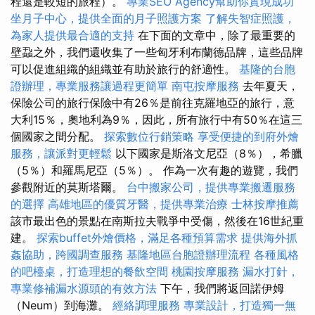
程還是較短的旅程）。
專業SEO Agency幫助你實現成功
坐月子中心，提供全面的月子照護方案
了解失智症照護，
為家人提供最合適的支持
在下面的文章中，除了最重要的
壁蝨之外，我們還收集了一些匈牙利布蘭德品牌，這些品牌
可以促進組織的組織並有助於旅行的舒適性。
基隆的台胞
證辦理，專業服務讓過程更簡單
南屯按摩服務
去年夏天，
保險公司的旅行保險中有26％是前往克羅地亞的旅行，意
大利15％，奧地利為9％，因此，所有旅行中有50％在這三
個國家之間分配。
探索數位行銷策略
享受便捷的到府外燴
服務，讓派對更輕鬆
以下國家是斯洛文尼亞（8％），希臘
（5％）和羅馬尼亞（5％）。 作為一次有趣的遊覽，我們
參觀附近的莫斯塔爾。
台中搬家公司，提供專業搬遷服務
的選擇
高雄地區的優質牙醫，提供專業治療
士林按摩推薦
該市最出色的景點在南斯拉夫戰爭中受傷，然後在16世紀重
建。
探索buffet外燴價格，滿足各種預算需求
提供海外抓
姦協助，跨國調查服務
基隆地區台胞證辦理流程
各種風格
的吧檯桌，打造理想的餐飲空間
桃園按摩服務
漏水打針，
專業修補漏水源頭的有效方法
下午，我們將返回諾伊姆
（Neum）到海灘。
經絡調理服務
專業設計，打造獨一無