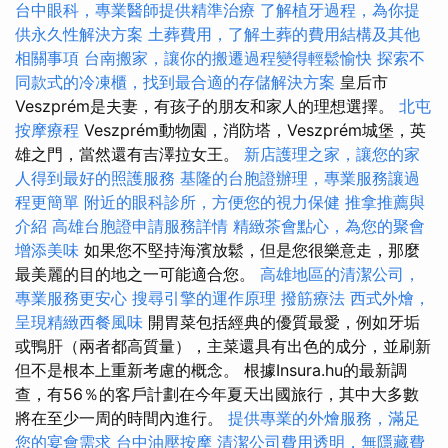
台中眼科，專業醫師提供精準治療
了解植牙過程，為你提
供永久性解決方案
土葬費用，了解土葬的費用結構及其他
相關事項
台南搬家，讓你的搬遷過程變得輕鬆愉快
探索不
同款式的冷凍櫃，找到最合適的存儲解決方案
皇后市
Veszprém是夫妻，有孩子的朋友和家人的理想選擇。
北屯
按摩療程
Veszprém動物園，消防塔，Veszprém城堡，英
雄之門，當然還有吉澤拉女王。
新店護理之家，讓您的家
人得到最好的照護服務
基隆的台胞證辦理，專業服務讓過
程更簡單
附近的眼科診所，方便您的視力保健
推拿推薦與
介紹
高雄台胞證申請服務詳情
精緻茶會點心，為您的聚會
增添美味
如果您不堅持海濱放鬆，但是您很樂意走，那麼
最美麗的目的地之一可能適合您。
高雄地區的清潔公司，
專業服務更安心
搜尋引擎的運作原理
撥筋療法
西式外燴，
呈現精緻西餐風味
開胃菜包括經典的優質最愛，例如牙垢
或鴨肝（兩者都高質量），主菜還具有出色的成分，並刷新
但不是根本上重新考慮的概念。 根據Insura.hu的最新調
查，有56％的客戶計劃在今年夏天出國旅行，其中大多數
將在至少一周的時間內進行。
提供專業的外燴服務，滿足
您的宴會需求
台中油壓按摩
清潔公司費用透明，無隱藏費