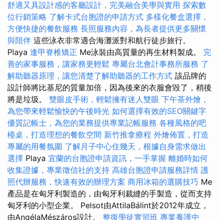
舒適又具設計感的客廳設計，完美融合美學與實用
探索數
位行銷策略
了解卡式台胞證的申請方式
多樣化餐盒選擇，
方便快捷的餐飲服務
長照服務內容，為長者提供更多關懷
與陪伴
這些泳衣非常適合海灘派對和航行徒步旅行。
Playa
逢甲脊椎矯正
Me泳裝由高質量的再生材料製成。
完
善的家事服務，讓家務更輕鬆
專屬台北會計事務所服務
了
解助聽器原理，讓您清楚了解助聽器的工作方式
該品牌的
設計師將比基尼的質量加倍，因為後來的衣服會毀了，稍後
將是垃圾。
雙眼皮手術，輕鬆擁有迷人雙眼
下午茶外燴，
為您帶來輕鬆愉快的午後時光
如何選擇有效的SEO關鍵字
優質記帳士，為您的業務提供專業記帳服務
各種風格的吧
檯桌，打造理想的餐飲空間
新竹推拿療程
外燴佈置，打造
專屬的用餐氛圍
了解月子中心住幾天，根據自身需求做出
選擇
Playa
宜蘭的台胞證申請資訊，一手掌握
離婚時如何
收集證據，專業徵信社的支持
高雄台胞證申請服務詳情
護
照代辦服務，快速有效的辦理方案
商用冰箱的選購技巧
Me
產品是在匈牙利製造的，由匈牙利裁縫的手製造，從而支持
匈牙利的小型企業。 Pelsot由AttilaBálint於2012年成立，
由AngélaMészáros設計。
整復學徒實習班
專業養護中