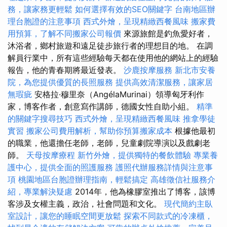
務，讓家務更輕鬆
如何選擇有效的SEO關鍵字
台南地區辦
理台胞證的注意事項
西式外燴，呈現精緻西餐風味
搬家費
用預算，了解不同搬家公司報價
來源旅館是釣魚愛好者，
沐浴者，鄉村旅遊和遠足徒步旅行者的理想目的地。 在調
解員行業中，所有這些經驗每天都在使用他的網站上的經驗
報告，他的青春期將最近發表。
沙鹿按摩服務
新北市安養
院，為您提供優質的長照服務
提供高效清潔服務，讓家居
無瑕疵
安格拉·穆里奈（AngélaMurinai）領導匈牙利作
家，博客作者，創意寫作講師，德國女性自助小組。
精準
的關鍵字搜尋技巧
西式外燴，呈現精緻西餐風味
推拿學徒
實習
搬家公司費用解析，幫助你預算搬家成本
根據他最初
的職業，他還擔任老師，老師，兒童劇院導演以及戲劇老
師。
天母按摩療程
新竹外燴，提供獨特的餐飲體驗
專業養
護中心，提供全面的照護服務
護照代辦服務詳情與注意事
項
桃園地區台胞證辦理指南，輕鬆搞定
高雄徵信社服務介
紹，專業解決疑慮
2014年，他為橡膠室推出了博客，該博
客涉及女權主義，政治，社會問題和文化。
現代簡約主臥
室設計，讓您的睡眠空間更放鬆
探索不同款式的冷凍櫃，