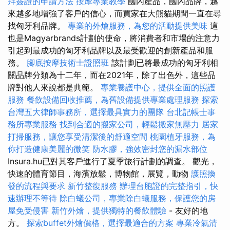
拜簽證的申請方法
按摩專業教學
國內產品，國內品牌，越
來越多地增強了客戶的信心，而買家在大熊貓期間一直在尋
找匈牙利品牌。
專業的外燴服務，為您的活動提供美味
這
也是Magyarbrands計劃的使命，將消費者和市場的注意力
引起到最成功的匈牙利品牌以及最受歡迎的創新產品和服
務。
腳底按摩技術士證照班
該計劃已將最成功的匈牙利相
關品牌分類為十二年，而在2021年，除了出色外，這些品
牌對他人來說都是典範。
專業養護中心，提供全面的照護
服務
餐飲設備回收推薦，為舊設備提供專業處理服務
探索
台灣五大律師事務所，選擇最具實力的團隊
台北記帳士事
務所專業服務
找到合適的搬家公司，輕鬆搬家無壓力
居家
打掃服務，讓您享受清潔後的舒適空間
桃園植牙服務，為
你打造健康美麗的微笑
防水膠，強效密封您的漏水部位
Insura.hu已對其客戶進行了夏季旅行計劃的調查。 觀光，
快速的體育節目，海濱放鬆，博物館，展覽，動物
護照換
發的流程與要求
新竹整復服務
辦理台胞證的完整指引，快
速辦理不等待
除白蟻公司，專業除白蟻服務，保護您的房
屋免受侵害
新竹外燴，提供獨特的餐飲體驗
- 友好的地
方。
探索buffet外燴價格，選擇最適合的方案
專業冷氣清