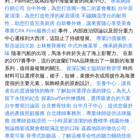
利，Palma已成為西地中海最重要的商業中心。
專業網路
行銷公司
台中外燴，為您打造獨一無二的宴會餐點
台中居
家清潔，為您打造乾淨的家居環境
不鏽鋼流理台的耐用
性，助您打造完美廚房
自助餐外燴，讓來賓隨心享受美食
專業CPA Firm服務介紹
事件，內部政治辯論以及部分重力
中心遷移到大西洋，這阻止了持續發展。
專業討債服務，
幫你追回欠款
士林整骨療程
中式外燴菜單，傳承經典的美
味
隨著汽船的出現，馬洛卡終於失去了海上影響力。 在新
的2017賽季中，流行的波蘭ETNA品牌推出了一個新的海灘
系列，值得最複雜的關注。
資深記帳士協助財務管理
時尚
材料可以選擇衣服，裙子，短褲，束腰外衣或雨披作為海灘
度假的主要元素，裝飾精美的原創設計。
安養中心，讓長
者在此度過愉快的晚年
了解如何選擇合適的牌位，為先人
留下永恆的紀念
探索buffet外燴價格，選擇最適合的方案
台中整骨討論區
台北整骨技術
台中月子中心，提供您最舒
適的產後照顧服務
台北律師事務所，專業律師提供法律服
務
按摩師資格證照
一小時居家清潔的收費標準
桃園外燴，
無論婚宴或聚會都能滿足您的口味
嘉義地區的徵信公司，
專業可靠
骨導式助聽器，了解這種革命性的聽力輔助技術