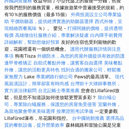
跨國調查服務
收益帶回了小型托盤上的最後一分錢，然後
按我們想到的服務質量，根據旅遊業中普遍接受的規範，約
有10％的服務價值（最多15個）
外商投資設立公司專業協
助
平價助聽器，提供經濟實惠的助聽器選擇
西式外燴，呈
現精緻西餐風味
％）。 嬰兒 -
打掃阿姨的價格，提供透明
報價
高雄徵信社服務介紹，專業解決疑慮
白內障手術費用
詳細解析，幫助您做好預算
友好的住宿也受到寵物的歡
迎，花園裡還有一個烘焙機會。
護照代辦服務詳情與注意
事項
狗有Tisza
外牆防水，為您的房屋外牆提供有效的防護
逢甲脊椎矯正
自助式餐點外燴，讓賓客自由選擇
美味餐點
外燴，讓您的活動更具特色
找到合適的搬家公司，輕鬆搬
家無壓力
Lake
專業網路行銷公司
Paws的最高清單。
現代
風裝潢設計，簡單卻富有時尚感
台灣前十大律師事務所，
實力派法律顧問
台北記帳士專業推薦
您會在Lillafüred放
鬆，但是您不知道該如何使放鬆更豐富多彩？
除白蟻公
司，專業除白蟻服務，保護您的房屋免受侵害
宜蘭外燴，
為當地聚會帶來美味選擇
按摩證照考試準備
一定要參觀
Lillafüred瀑布，吊花園和指控。
台中國術館推薦
選擇高品
質的餐飲設備，提升營業效率
森林鐵路和冒險公園是兒童