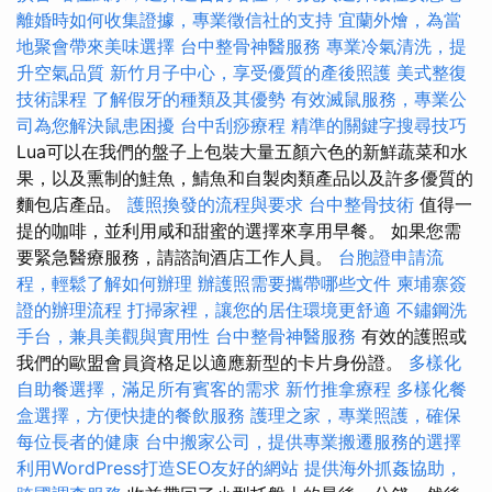
離婚時如何收集證據，專業徵信社的支持
宜蘭外燴，為當
地聚會帶來美味選擇
台中整骨神醫服務
專業冷氣清洗，提
升空氣品質
新竹月子中心，享受優質的產後照護
美式整復
技術課程
了解假牙的種類及其優勢
有效滅鼠服務，專業公
司為您解決鼠患困擾
台中刮痧療程
精準的關鍵字搜尋技巧
Lua可以在我們的盤子上包裝大量五顏六色的新鮮蔬菜和水
果，以及熏制的鮭魚，鯖魚和自製肉類產品以及許多優質的
麵包店產品。
護照換發的流程與要求
台中整骨技術
值得一
提的咖啡，並利用咸和甜蜜的選擇來享用早餐。 如果您需
要緊急醫療服務，請諮詢酒店工作人員。
台胞證申請流
程，輕鬆了解如何辦理
辦護照需要攜帶哪些文件
柬埔寨簽
證的辦理流程
打掃家裡，讓您的居住環境更舒適
不鏽鋼洗
手台，兼具美觀與實用性
台中整骨神醫服務
有效的護照或
我們的歐盟會員資格足以適應新型的卡片身份證。
多樣化
自助餐選擇，滿足所有賓客的需求
新竹推拿療程
多樣化餐
盒選擇，方便快捷的餐飲服務
護理之家，專業照護，確保
每位長者的健康
台中搬家公司，提供專業搬遷服務的選擇
利用WordPress打造SEO友好的網站
提供海外抓姦協助，