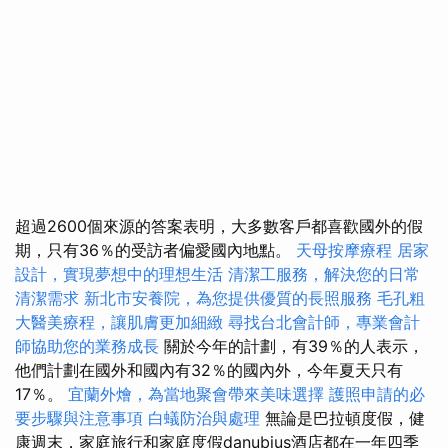
超過2600個來源的答案表明，大多數客戶都喜歡國外的假
期，只有36％的受訪者偏愛國內地點。
天母按摩療程
居家
設計，實現夢想中的理想生活
清潔工服務，解決您的日常
清潔需求
新北市安養院，為您提供優質的長照服務
毛孔粗
大醫美療程，讓肌膚更加細緻
尋找台北會計師，專業會計
師協助您的業務成長
關於今年的計劃，有39％的人表示，
他們計劃在國外和國內有32％的國內外，今年夏天只有
17％。
宜蘭外燴，為當地聚會帶來美味選擇
護照申請的必
要步驟與注意事項
白蟻防治與處理
無論是巴拉頓度假，健
康週末，家庭旅行和家庭度假danubius酒店都在一年四季