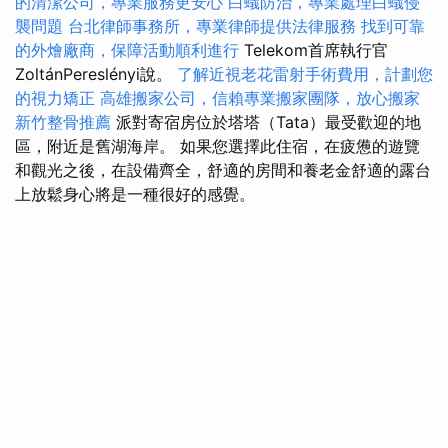
的清潔公司，專業服務更安心
白蟻防治，專業處理白蟻侵
襲問題
台北律師事務所，專業律師提供法律服務
找到可靠
的外燴廠商，保障活動順利進行
Telekom首席執行官
ZoltánPereslényi說。
了解近視老花雷射手術費用，計劃您
的視力矯正
高雄搬家公司，信賴專業搬家團隊，放心搬家
新竹整骨推薦
派對寄宿房位於塔塔（Tata）最受歡迎的地
區，附近是舊湖海岸。 如果您選擇此住宿，在疲憊的遊覽
和觀光之後，在設備齊全，舒適的房間和養老金舒適的露台
上放鬆身心將是一種很好的感覺。