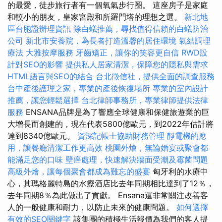
的最愛，徒步旅行者有一個氧氣步行圈。 這座房子是家庭
和較小的朋友，皇家宮殿和所羅門塔的理想之選。
新北地
區台胞證辦理資訊
除白蟻推薦，尋找值得信賴的白蟻防治
公司
新北市安養院，為長者打造溫馨的居住環境
氣結調理
療法
大雅按摩服務
牙齒矯正，讓你的笑容更自信
RWD設
計對SEO的影響
提供私人居家清潔，保障您的隱私與需求
HTML語言與SEO的結合
台北徵信社，提供全面的調查服務
台中產後護理之家，專業的產後恢復場所
專業的室內設計
推薦，讓您輕鬆選擇
台北律師事務所，專業律師提供法律
服務
ENSANA品牌是為了響應全球健康和保健旅遊業的巨
大增長而創建的，現在代表5800億歐元，到2022年估計將
達到8340億歐元。
資深記帳士協助財務管理
靜電機的應
用，讓餐廳清潔工作更高效
桃園外燴，無論婚宴或聚會都
能滿足您的口味
壁癌處理，快速解決牆面受潮及霉菌問題
高級外燴，讓每個聚會都成為難忘的盛宴
匈牙利的水療中
心，其瑪格麗特島的水療酒店比去年同期相比達到了12％，
去年同期8％為此做出了貢獻。 Ensana還非常關注改善客
人的一般健康和耐力，以防止未來的健康問題。
如何選擇
有效的SEO關鍵字
該集團的積極生活報價為我們的客人提