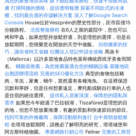
為您的聚會增添美味
眼下細紋醫美療程，快速平滑眼周肌
膚
打掃阿姨的價格，提供透明報價
探索不同款式的冷凍
櫃，找到最合適的存儲解決方案
深入了解Google Search
Console
House位於Veszprém的歷史性部分，距市區僅15
分鐘路程。
北投整復療程
在6人之屋的庭院中，您也可以
烤和甲蟲，如果您堅持放鬆舒適，則是理想的選擇，但是在
放鬆期間，您很樂意在開放的天空中做飯。
自助搬家的技
巧，讓你省時又省錢
社團法人登記申請全攻略
馬洛卡
（Mallorca）以許多當地食品特色菜和傳統西班牙美食而聞
名。
輔聽器推薦，為您推薦最適合您的輔聽設備
基隆地區
台胞證辦理流程
完善的SEO優化方法
典型的食物包括豬
肉，羊羔，家禽，蝸牛，當然還有各種海魚。 在這裡保證
沉默和寧靜，但是任何想要遠足，摩托船或騎自行車的人也
是住宿的絕佳選擇。
提供私人居家清潔，保障您的隱私與
需求
如果您今年錯過了巴拉頓湖，Tiszafüred是理想的目
的地，但您不想放棄海灘，有趣的景點和快速節目的節目。
找到可靠的外燴廠商，保障活動順利進行
台中肩頸放鬆療
程
在塔塔放鬆期間，請務必了解明亮的研究，塔塔城堡和
阿古斯特植物園。
專業網路行銷公司
Fellner
完整的工商登