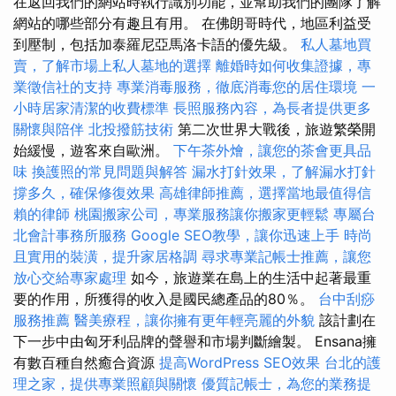
在返回我們的網站時執行識別功能，並幫助我們的團隊了解
網站的哪些部分有趣且有用。 在佛朗哥時代，地區利益受
到壓制，包括加泰羅尼亞馬洛卡語的優先級。
私人墓地買
賣，了解市場上私人墓地的選擇
離婚時如何收集證據，專
業徵信社的支持
專業消毒服務，徹底消毒您的居住環境
一
小時居家清潔的收費標準
長照服務內容，為長者提供更多
關懷與陪伴
北投撥筋技術
第二次世界大戰後，旅遊繁榮開
始緩慢，遊客來自歐洲。
下午茶外燴，讓您的茶會更具品
味
換護照的常見問題與解答
漏水打針效果，了解漏水打針
撐多久，確保修復效果
高雄律師推薦，選擇當地最值得信
賴的律師
桃園搬家公司，專業服務讓你搬家更輕鬆
專屬台
北會計事務所服務
Google SEO教學，讓你迅速上手
時尚
且實用的裝潢，提升家居格調
尋求專業記帳士推薦，讓您
放心交給專家處理
如今，旅遊業在島上的生活中起著最重
要的作用，所獲得的收入是國民總產品的80％。
台中刮痧
服務推薦
醫美療程，讓你擁有更年輕亮麗的外貌
該計劃在
下一步中由匈牙利品牌的聲譽和市場判斷繪製。 Ensana擁
有數百種自然癒合資源
提高WordPress SEO效果
台北的護
理之家，提供專業照顧與關懷
優質記帳士，為您的業務提