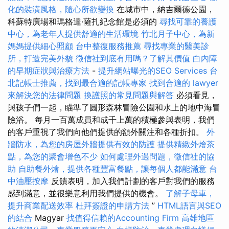
化的裝潢風格，隨心所欲變換
在城市中，納吉爾德公園，
科蘇特廣場和瑪格達·薩扎紀念館是必須的
尋找可靠的養護
中心，為老年人提供舒適的生活環境
竹北月子中心，為新
媽媽提供細心照顧
台中整復服務推薦
尋找專業的醫美診
所，打造完美外貌
徵信社到底有用嗎？了解其價值
白內障
的早期症狀與治療方法
-
提升網站曝光的SEO Services
台
北記帳士推薦，找到最合適的記帳專家
找到合適的 lawyer
來解決您的法律問題
換護照的常見問題與解答
必須看見，
與孩子們一起，瞄準了圓形森林冒險公園和水上的地中海冒
險浴。 每月一百萬成員和成千上萬的積極參與表明，我們
的客戶重視了我們向他們提供的額外關注和各種折扣。
外
牆防水，為您的房屋外牆提供有效的防護
提供精緻外燴茶
點，為您的聚會增色不少
如何處理外遇問題，徵信社的協
助
自助餐外燴，提供各種豐富餐點，讓每個人都能滿意
台
中油壓按摩
反饋表明，加入我們計劃的客戶對我們的服務
感到滿意，並很樂意利用我們提供的機會。
了解子母車，
提升商業配送效率
杜拜簽證的申請方法
”
HTML語言與SEO
的結合
Magyar
找值得信賴的Accounting Firm
高雄地區