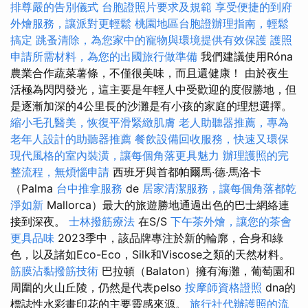
排尊嚴的告別儀式
台胞證照片要求及規範
享受便捷的到府
外燴服務，讓派對更輕鬆
桃園地區台胞證辦理指南，輕鬆
搞定
跳蚤清除，為您家中的寵物與環境提供有效保護
護照
申請所需材料，為您的出國旅行做準備
我們建議使用Róna
農業合作蔬菜薯條，不僅很美味，而且還健康！ 由於夜生
活極為閃閃發光，這主要是年輕人中受歡迎的度假勝地，但
是逐漸加深的4公里長的沙灘是有小孩的家庭的理想選擇。
縮小毛孔醫美，恢復平滑緊緻肌膚
老人助聽器推薦，專為
老年人設計的助聽器推薦
餐飲設備回收服務，快速又環保
現代風格的室內裝潢，讓每個角落更具魅力
辦理護照的完
整流程，無煩惱申請
西班牙與首都帕爾馬·德·馬洛卡
（Palma
台中推拿服務
de
居家清潔服務，讓每個角落都乾
淨如新
Mallorca）最大的旅遊勝地通過出色的巴士網絡連
接到深夜。
士林撥筋療法
在S/S
下午茶外燴，讓您的茶會
更具品味
2023季中，該品牌專注於新的輪廓，合身和綠
色，以及諸如Eco-Eco，Silk和Viscose之類的天然材料。
筋膜沾黏撥筋技術
巴拉頓（Balaton）擁有海灘，葡萄園和
周圍的火山丘陵，仍然是代表pelso
按摩師資格證照
dna的
標誌性水彩畫印花的主要靈感來源。
旅行社代辦護照的流