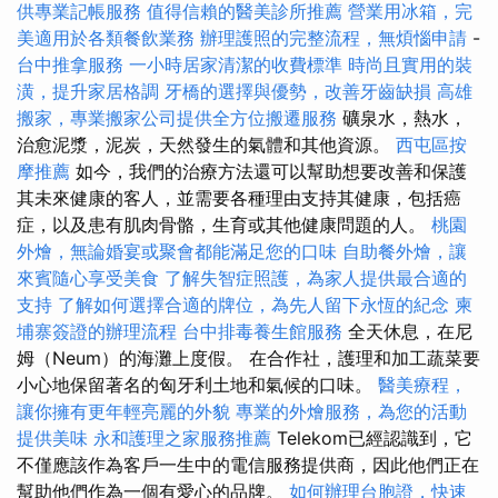
供專業記帳服務
值得信賴的醫美診所推薦
營業用冰箱，完
美適用於各類餐飲業務
辦理護照的完整流程，無煩惱申請
-
台中推拿服務
一小時居家清潔的收費標準
時尚且實用的裝
潢，提升家居格調
牙橋的選擇與優勢，改善牙齒缺損
高雄
搬家，專業搬家公司提供全方位搬遷服務
礦泉水，熱水，
治愈泥漿，泥炭，天然發生的氣體和其他資源。
西屯區按
摩推薦
如今，我們的治療方法還可以幫助想要改善和保護
其未來健康的客人，並需要各種理由支持其健康，包括癌
症，以及患有肌肉骨骼，生育或其他健康問題的人。
桃園
外燴，無論婚宴或聚會都能滿足您的口味
自助餐外燴，讓
來賓隨心享受美食
了解失智症照護，為家人提供最合適的
支持
了解如何選擇合適的牌位，為先人留下永恆的紀念
柬
埔寨簽證的辦理流程
台中排毒養生館服務
全天休息，在尼
姆（Neum）的海灘上度假。 在合作社，護理和加工蔬菜要
小心地保留著名的匈牙利土地和氣候的口味。
醫美療程，
讓你擁有更年輕亮麗的外貌
專業的外燴服務，為您的活動
提供美味
永和護理之家服務推薦
Telekom已經認識到，它
不僅應該作為客戶一生中的電信服務提供商，因此他們正在
幫助他們作為一個有愛心的品牌。
如何辦理台胞證，快速