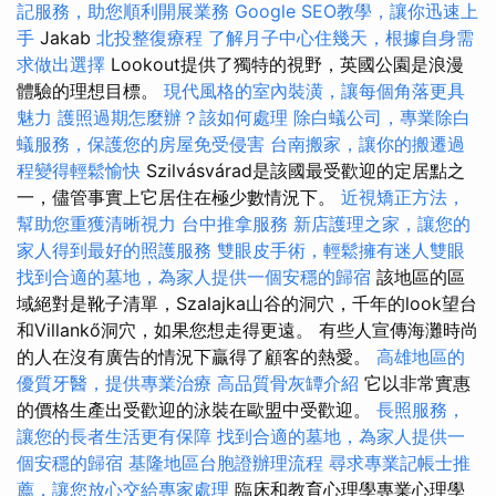
記服務，助您順利開展業務
Google SEO教學，讓你迅速上
手
Jakab
北投整復療程
了解月子中心住幾天，根據自身需
求做出選擇
Lookout提供了獨特的視野，英國公園是浪漫
體驗的理想目標。
現代風格的室內裝潢，讓每個角落更具
魅力
護照過期怎麼辦？該如何處理
除白蟻公司，專業除白
蟻服務，保護您的房屋免受侵害
台南搬家，讓你的搬遷過
程變得輕鬆愉快
Szilvásvárad是該國最受歡迎的定居點之
一，儘管事實上它居住在極少數情況下。
近視矯正方法，
幫助您重獲清晰視力
台中推拿服務
新店護理之家，讓您的
家人得到最好的照護服務
雙眼皮手術，輕鬆擁有迷人雙眼
找到合適的墓地，為家人提供一個安穩的歸宿
該地區的區
域絕對是靴子清單，Szalajka山谷的洞穴，千年的look望台
和Villankő洞穴，如果您想走得更遠。 有些人宣傳海灘時尚
的人在沒有廣告的情況下贏得了顧客的熱愛。
高雄地區的
優質牙醫，提供專業治療
高品質骨灰罈介紹
它以非常實惠
的價格生產出受歡迎的泳裝在歐盟中受歡迎。
長照服務，
讓您的長者生活更有保障
找到合適的墓地，為家人提供一
個安穩的歸宿
基隆地區台胞證辦理流程
尋求專業記帳士推
薦，讓您放心交給專家處理
臨床和教育心理學專業心理學