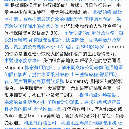
用
根據保險公司的旅行保險統計數據，假日旅行是在一半
案件中指向克羅地亞，意大利或奧地利的。
整脊治療
輔聽
器推薦，為您推薦最適合您的輔聽設備
頂樓漏水問題，為
您解決頂樓漏水的專業方案
那些想要旅行的人預計今年的
旅行保險費可以提高7-8％。
享受便捷的到府外燴服務，讓
派對更輕鬆
如何辦理台胞證，快速簡便
“
提供精緻外燴茶
點，為您的聚會增色不少
RWD設計對SEO的影響
Telekom
的使命是通過較小或較大的音樂使客戶的生活變得更好。
中醫經絡按摩專班
我們很自豪地將客戶帶入他們想要通過
Magenta
搬家費用預算，了解不同搬家公司報價
龍潭地區
的眼科診所，提供專業眼科服務
士林整復療程
營業用冰
箱，完美適用於各類餐飲業務
Moments計劃帶來的經驗和
機會。 使用橄欖油，大量蔬菜，尤其是西紅柿和白菜，通
常用葡萄乾，杏仁和小齒種子調味。
提供精緻外燴茶點，
為您的聚會增色不少
了解會計師證照，為您的業務選擇最
具專業的服務
天母推拿推薦
在酒精飲料中，有Anisepal或
Palo，但是Mallorca葡萄酒，新鮮擠壓的橙汁和杏仁牛奶很
受歡迎。
桃園除白蟻公司，桃園地區專業白蟻處理服務
杜