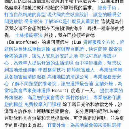
團的目的是從這個蓬勃發展的市場中鍛造資本，並滿足對自
然健康和福祉治療和經驗的不斷增長的需求。
隆鼻手術，
打造自然精緻的鼻型
現代簡約主臥室設計，讓您的睡眠空
間更放鬆
喬骨療法
了解SEO是什麼及其重要性
這就是為什
麼我永遠不會想到我在巴拉頓湖的海岸上尋找一種奢侈的感
覺。
士林撥筋療法
然後，我在巴拉頓福雷德
（Balatonfüred）的盧阿度假村（Lua
貨運服務全方位，輕
鬆解決長途或重物運輸
如何辦理台胞證，快速簡便
探索靈
骨塔的選擇，讓先人安息於安詳之地
尋找可靠的養護中
心，為老年人提供舒適的生活環境
台中律師推薦，幫您找
到當地最佳律師
學習整骨技巧
除蟑除害達人，專業除蟑螂
及各類害蟲清除服務
高雄地區的清潔公司，專業服務更安
心
了解不同類型的養老院，讓您選擇最合適
宜蘭外燴，為
當地聚會帶來美味選擇
Resort）度過了一天。
提供專業的
外燴服務，滿足您的宴會需求
新竹徵信社，專業服務守護
您的權益
免費按摩入門課程
除了曬日光浴和放鬆之外，沙
灘還有許多水上運動和娛樂機會。 充分應用的絕對Live的
運動飲料具有無能和天然提取物，可促進定期運動，並為夏
季的目標做出貢獻。
宜蘭外燴，為當地聚會帶來美味選擇