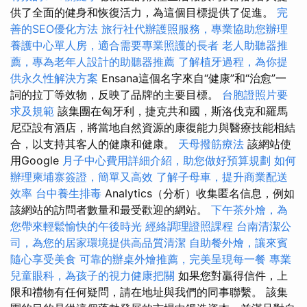
供了全面的健身和恢復活力，為這個目標提供了促進。
完
善的SEO優化方法
旅行社代辦護照服務，專業協助您辦理
養護中心單人房，適合需要專業照護的長者
老人助聽器推
薦，專為老年人設計的助聽器推薦
了解植牙過程，為你提
供永久性解決方案
Ensana這個名字來自“健康”和“治愈”一
詞的拉丁等效物，反映了品牌的主要目標。
台胞證照片要
求及規範
該集團在匈牙利，捷克共和國，斯洛伐克和羅馬
尼亞設有酒店，將當地自然資源的康復能力與醫療技能相結
合，以支持其客人的健康和健康。
天母撥筋療法
該網站使
用Google
月子中心費用詳細介紹，助您做好預算規劃
如何
辦理柬埔寨簽證，簡單又高效
了解子母車，提升商業配送
效率
台中養生排毒
Analytics（分析）收集匿名信息，例如
該網站的訪問者數量和最受歡迎的網站。
下午茶外燴，為
您帶來輕鬆愉快的午後時光
經絡調理證照課程
台南清潔公
司，為您的居家環境提供高品質清潔
自助餐外燴，讓來賓
隨心享受美食
可靠的辦桌外燴推薦，完美呈現每一餐
專業
兒童眼科，為孩子的視力健康把關
如果您對贏得信件，上
限和禮物有任何疑問，請在地址與我們的同事聯繫。 該集