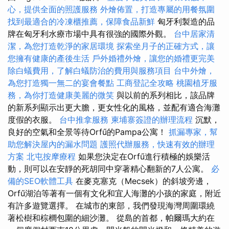
心，提供全面的照護服務
外燴佈置，打造專屬的用餐氛圍
找到最適合的冷凍櫃推薦，保障食品新鮮
匈牙利製造的品
牌在匈牙利水療市場中具有很強的國際外觀。
台中居家清
潔，為您打造乾淨的家居環境
探索坐月子的正確方式，讓
您擁有健康的產後生活
戶外婚禮外燴，讓您的婚禮更完美
除白蟻費用，了解白蟻防治的費用與服務項目
台中外燴，
為您打造獨一無二的宴會餐點
工商登記全攻略
桃園植牙服
務，為你打造健康美麗的微笑
與以前的系列相比，該品牌
的新系列顯示出更大膽，更女性化的風格，並配有適合海灘
度假的衣服。
台中推拿服務
柬埔寨簽證的辦理流程
沉默，
良好的空氣和全景等待Orfű的Pampa公寓！
抓漏專家，幫
助您解決屋內的漏水問題
護照代辦服務，快速有效的辦理
方案
北屯按摩療程
如果您決定在Orfű進行積極的娛樂活
動，則可以在安靜的死胡同中穿著精心翻新的7人公寓。
必
備的SEO軟體工具
在麥克塞克（Mecsek）的斜坡旁邊，
Orfű湖泊等著有一個有文化和宜人海灘的小孩的家庭，附近
有許多遊覽選擇。 在城市的東部，我們發現海灣周圍環繞
著松樹和棕櫚包圍的細沙灘。 從島的首都，帕爾瑪大約在