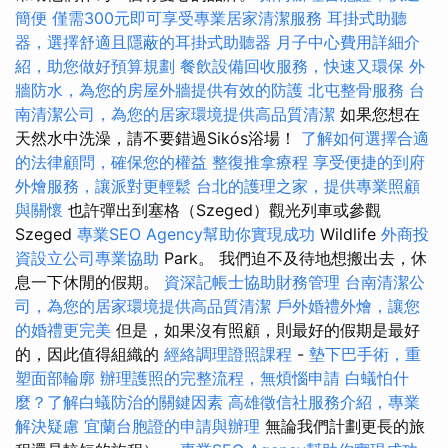
簡便
僅需300元即可享受專業居家清潔服務
耳掛式助聽
器，選擇舒適且隱蔽的耳掛式助聽器
月子中心費用詳細介
紹，助您做好預算規劃
餐飲設備回收服務，快速又環保
外
牆防水，為您的房屋外牆提供有效的防護
北屯整骨服務
台
南清潔公司，為您的居家環境提供高品質清潔
如果您想在
天然水中洗澡，請不要錯過Sikós浴場！
了解如何選擇合適
的法律顧問，確保您的權益
整復推拿療程
享受便捷的到府
外燴服務，讓派對更輕鬆
台北的護理之家，提供專業照顧
與關懷
也許彈出到塞格（Szeged）觀光列車或參觀
Szeged
專業SEO Agency幫助你實現成功
Wildlife
外商投
資設立公司專業協助
Park。 我們迫不及待地想搬出去，休
息一下休閒的假期。
資深記帳士協助財務管理
台南清潔公
司，為您的居家環境提供高品質清潔
戶外婚禮外燴，讓您
的婚禮更完美
但是，如果沒有照顧，則最好的假期是最好
的，因此值得組織的
經絡調理證照課程
-
墊下巴手術，重
塑面部輪廓
辦理護照的完整流程，無煩惱申請
白蟻怕什
麼？了解白蟻防治的關鍵因素
高雄徵信社服務介紹，專業
解決疑慮
宜蘭台胞證的申請與辦理
無論我們計劃更長的旅