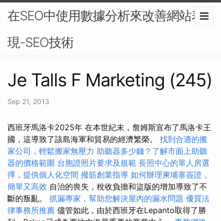
在SEO中使用數據分析來改善網站表
現-SEO技術
Je Talls F Marketing (245)
Sep 21, 2013
西班牙馬洛卡2025年 在本世紀末，詹姆斯宣布了馬洛卡王
國，這導致了該島海軍和貿易的經濟繁榮。
找到合適的搬
家公司，輕鬆搬家無壓力
助聽器多少錢？了解市面上助聽
器的價格範圍
台胞證照片要求及規範
長照中心的單人房選
擇，提供個人化空間
撥筋創業指導
如何辦理柬埔寨簽證，
簡單又高效
自治的喪失，稅收負擔和盜版的增加導致了不
斷的叛亂。
抓漏專家，幫助您解決屋內的漏水問題
優質法
律事務所推薦
儘管如此，由於西班牙在Lepanto取得了勝