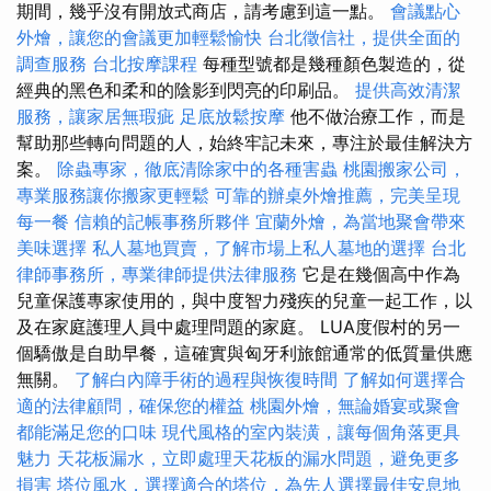
期間，幾乎沒有開放式商店，請考慮到這一點。
會議點心
外燴，讓您的會議更加輕鬆愉快
台北徵信社，提供全面的
調查服務
台北按摩課程
每種型號都是幾種顏色製造的，從
經典的黑色和柔和的陰影到閃亮的印刷品。
提供高效清潔
服務，讓家居無瑕疵
足底放鬆按摩
他不做治療工作，而是
幫助那些轉向問題的人，始終牢記未來，專注於最佳解決方
案。
除蟲專家，徹底清除家中的各種害蟲
桃園搬家公司，
專業服務讓你搬家更輕鬆
可靠的辦桌外燴推薦，完美呈現
每一餐
信賴的記帳事務所夥伴
宜蘭外燴，為當地聚會帶來
美味選擇
私人墓地買賣，了解市場上私人墓地的選擇
台北
律師事務所，專業律師提供法律服務
它是在幾個高中作為
兒童保護專家使用的，與中度智力殘疾的兒童一起工作，以
及在家庭護理人員中處理問題的家庭。 LUA度假村的另一
個驕傲是自助早餐，這確實與匈牙利旅館通常的低質量供應
無關。
了解白內障手術的過程與恢復時間
了解如何選擇合
適的法律顧問，確保您的權益
桃園外燴，無論婚宴或聚會
都能滿足您的口味
現代風格的室內裝潢，讓每個角落更具
魅力
天花板漏水，立即處理天花板的漏水問題，避免更多
損害
塔位風水，選擇適合的塔位，為先人選擇最佳安息地