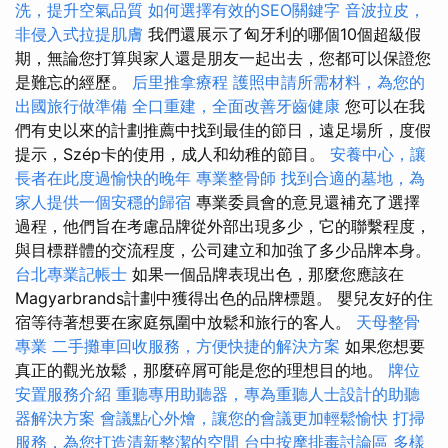
洗，提升空氣品質
如何選擇有效的SEO關鍵字
音波拉皮，
非侵入式拉提肌膚
我們還展示了匈牙利的哪個10個超級假
期，無論您打算與家人還是朋友一起出去，您都可以保證您
是難忘的經歷。
后里推拿療程
護照申請所需材料，為您的
出國旅行做準備
全口重建，全面改善牙齒健康
您可以在我
們有史以來的計劃推薦中找到最佳的節日，遠足場所，度假
提示，Szép卡的使用，成人和幼稚的節目。
安養中心，讓
長者在此度過愉快的晚年
專業整骨師
找到合適的墓地，為
家人提供一個安穩的歸宿
專業委員會的意見還補充了選擇
過程，他們旨在考慮品牌從外部出現多少，它的聯繫程度，
與目標群體的交流程度，公司建立和加強了多少品牌本身。
台北專業記帳士
如果一個品牌表現出色，那麼您應該在
Magyarbrands計劃中獲得出色的品牌標題。 嬰兒友好的住
宿等待著想要在家庭氛圍中放鬆和旅行的客人。
天母整骨
專業
二手攤車回收服務，方便快捷的解決方案
如果您想要
真正的觀光放鬆，那麼碎屑可能是您的理想目的地。
牌位
安置服務介紹
重聽專用助聽器，專為重聽人士設計的助聽
器解決方案
會議點心外燴，讓您的會議更加輕鬆愉快
打掃
服務，為您打造清新整潔的空間
台中按摩排毒討論區
多樣