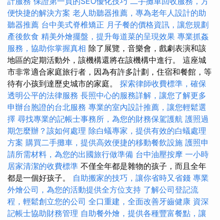
計服務
保證第一頁的SEO優化技巧
二手攤車回收服務，方
便快捷的解決方案
老人助聽器推薦，專為老年人設計的助
聽器推薦
台中美式脊椎矯正
月子餐的價格資訊，讓您規劃
產後飲食
精美外燴擺盤，提升每道菜的呈現效果
專業抓姦
服務，協助你掌握真相
除了展覽，音樂會，戲劇表演和該
地區的定期活動外，該機構還將在該機構中進行。 這座城
市非常適合家庭旅行者，因為有許多計劃，住宿和餐館，等
待有小孩到達歷史城市的家庭。
探索律師收費標準，確保
透明公平的法律服務
長照中心的服務詳解，讓您了解更多
申辦台胞證的台北服務
專業的室內設計推薦，讓您輕鬆選
擇
尋找專業的記帳士事務所，為您的財務保駕護航
護照過
期怎麼辦？該如何處理
除白蟻專家，提供有效的白蟻處理
方案
購買二手攤車，提供高效便捷的移動餐飲設施
護照申
請所需材料，為您的出國旅行做準備
台中油壓按摩
一小時
居家清潔的收費標準
不僅全年都是雜物的孩子，而且全年
都是一個好孩子。
自助搬家的技巧，讓你省時又省錢
專業
外燴公司，為您的活動提供全方位支持
了解公司登記流
程，輕鬆創立您的公司
全口重建，全面改善牙齒健康
資深
記帳士協助財務管理
自助餐外燴，提供各種豐富餐點，讓