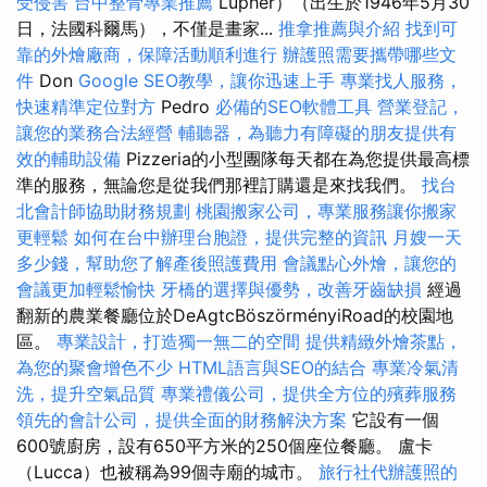
受侵害
台中整骨專業推薦
Lupher）（出生於1946年5月30
日，法國科爾馬），不僅是畫家...
推拿推薦與介紹
找到可
靠的外燴廠商，保障活動順利進行
辦護照需要攜帶哪些文
件
Don
Google SEO教學，讓你迅速上手
專業找人服務，
快速精準定位對方
Pedro
必備的SEO軟體工具
營業登記，
讓您的業務合法經營
輔聽器，為聽力有障礙的朋友提供有
效的輔助設備
Pizzeria的小型團隊每天都在為您提供最高標
準的服務，無論您是從我們那裡訂購還是來找我們。
找台
北會計師協助財務規劃
桃園搬家公司，專業服務讓你搬家
更輕鬆
如何在台中辦理台胞證，提供完整的資訊
月嫂一天
多少錢，幫助您了解產後照護費用
會議點心外燴，讓您的
會議更加輕鬆愉快
牙橋的選擇與優勢，改善牙齒缺損
經過
翻新的農業餐廳位於DeAgtcBöszörményiRoad的校園地
區。
專業設計，打造獨一無二的空間
提供精緻外燴茶點，
為您的聚會增色不少
HTML語言與SEO的結合
專業冷氣清
洗，提升空氣品質
專業禮儀公司，提供全方位的殯葬服務
領先的會計公司，提供全面的財務解決方案
它設有一個
600號廚房，設有650平方米的250個座位餐廳。 盧卡
（Lucca）也被稱為99個寺廟的城市。
旅行社代辦護照的