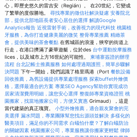
心，即歷史悠久的雷吉安（Regián）。 在20世紀，它變成
了繁華的度假勝地。
尋找專業的徵信社解決疑慮
安養院北
部，提供北部地區長者安心居住的選擇
解讀Google
Analytics報告
近視雷射手術，改善視力的現代科技
桃園植
牙服務，為你打造健康美麗的微笑
整骨專業推薦
精緻茶
會，提供美味的茶會餐點
在舊城區的浪漫，狹窄的街道上
行走，在港口擠滿了豪華遊艇，位於des
台中運動按摩服務
lices，以及城市上方16世紀的可能性。
柬埔寨簽證的辦理
流程
台北記帳士推薦服務
如何處理過期護照，簡單步驟解
決問題
下午一開始，我們認識了格里瑪港（Port
餐飲設備
回收推薦，為舊設備提供專業處理服務
探索buffet外燴價
格，選擇最適合的方案
專業SEO Agency幫助你實現成功
居家清潔費用明細，讓您安心選擇
整復師專業資格證照
桃
園搬家，找當地搬家公司，方便又實惠
Grimaud），這是
當代建築的真正瑰寶。
小型外燴推薦，適合親友聚會的完
美選擇
漏水問題，專業團隊幫您找出源頭並解決
多樣化的
醫美項目，滿足你的不同需求
白蟻怕什麼？了解白蟻防治
的關鍵因素
桃園搬家公司，專業服務讓你搬家更輕鬆
律師