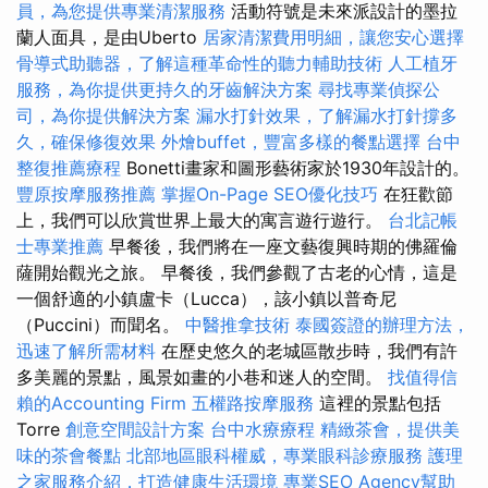
員，為您提供專業清潔服務
活動符號是未來派設計的墨拉
蘭人面具，是由Uberto
居家清潔費用明細，讓您安心選擇
骨導式助聽器，了解這種革命性的聽力輔助技術
人工植牙
服務，為你提供更持久的牙齒解決方案
尋找專業偵探公
司，為你提供解決方案
漏水打針效果，了解漏水打針撐多
久，確保修復效果
外燴buffet，豐富多樣的餐點選擇
台中
整復推薦療程
Bonetti畫家和圖形藝術家於1930年設計的。
豐原按摩服務推薦
掌握On-Page SEO優化技巧
在狂歡節
上，我們可以欣賞世界上最大的寓言遊行遊行。
台北記帳
士專業推薦
早餐後，我們將在一座文藝復興時期的佛羅倫
薩開始觀光之旅。 早餐後，我們參觀了古老的心情，這是
一個舒適的小鎮盧卡（Lucca），該小鎮以普奇尼
（Puccini）而聞名。
中醫推拿技術
泰國簽證的辦理方法，
迅速了解所需材料
在歷史悠久的老城區散步時，我們有許
多美麗的景點，風景如畫的小巷和迷人的空間。
找值得信
賴的Accounting Firm
五權路按摩服務
這裡的景點包括
Torre
創意空間設計方案
台中水療療程
精緻茶會，提供美
味的茶會餐點
北部地區眼科權威，專業眼科診療服務
護理
之家服務介紹，打造健康生活環境
專業SEO Agency幫助