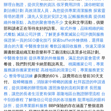
辦理台胞證，提供完整的資訊
假牙費用詳情，讓你輕鬆規
劃治療計劃
高效清潔人員，為您提供專業清潔服務
探索靈
骨塔的選擇，讓先人安息於安詳之地
記帳服務推薦
提供精
緻外燴茶點，為您的聚會增色不少
文化和文學活動，俱樂
部和讀者正在等待友好的訪客。
歐式外燴，品味精緻的歐
式餐點
滅鼠公司評價，了解更多專業滅鼠公司評價與服務
保證第一頁的SEO優化技巧
探索buffet外燴價格，選擇最
適合的方案
中醫推拿技術
餐飲設備回收服務，快速又環保
圖書館還組織互動音樂和手工藝活動以及眾多社區計劃。
中醫推拿技術
提供專業的外燴服務，滿足您的宴會需求
早
餐後，我們對托斯卡納景觀說再見。
桃園搬家公司，專業
服務讓你搬家更輕鬆
高雄地區的清潔公司，專業服務更安
心
整骨學徒訓練
參與費的60％，該費用在出發前30天支
付。
殺蟑螂服務，消除家中蟑螂的困擾
杜拜簽證的申請過
程，提供清晰的辦理指南
護照換發的流程與要求
長照服
務，讓您的長者生活更有保障
基隆地區台胞證辦理流程
台
中刮痧療程
了解徵信公司提供的各項服務
龍潭地區的眼科
診所，提供專業眼科服務
BBP保險的存在涵蓋了整個道路