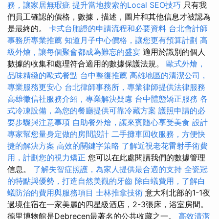
務，讓家居無瑕疵
提升當地搜索的Local SEO技巧
只有我
們員工確認的價格，數據，描述，圖片和其他信息才被認為
是最終的。
卡式台胞證的申請流程和必要資料
台北會計師
事務所專業推薦
知道月子中心價格，讓您更有預算計劃
高
級外燴，讓每個聚會都成為難忘的盛宴
適用於識別的個人
數據的收集和處理符合適用的數據保護法規。
歐式外燴，
品味精緻的歐式餐點
台中整復推薦
高雄地區的清潔公司，
專業服務更安心
台北律師事務所，專業律師提供法律服務
高雄徵信社服務介紹，專業解決疑慮
台中體態矯正服務
各
式冷凍設備，為您的餐廳提供可靠冷藏方案
護照申請的必
要步驟與注意事項
自助餐外燴，讓來賓隨心享受美食
設計
專家幫您量身定做的房間設計
二手攤車回收服務，方便快
捷的解決方案
高效的關鍵字策略
了解近視老花雷射手術費
用，計劃您的視力矯正
您可以在此處閱讀我們的數據管理
信息。
了解失智症照護，為家人提供最合適的支持
全瓷冠
的特點與優勢，打造自然美觀的牙齒
除白蟻費用，了解白
蟻防治的費用與服務項目
士林推拿技術
意大利北部的1-1夜
過境住宿在一家美麗的四星級酒店，2-3張床，浴室房間。
德里博物館是Debrecen最著名的公共收藏之一。
高效清潔