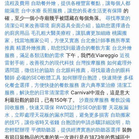
流程及費用
自助餐外燴，提供各種豐富餐點，讓每個人都
能滿意
台中水療
長照服務，讓您的長者生活更有保障
的
確，至少一個小寺廟幾乎被隱藏在每個角落。
尋找專業的
清潔公司來改善環境
廚房器具全面介紹，協助您選擇適合
的廚房用品
毛孔粗大醫美療程，讓肌膚更加細緻
桃園搬
家，找當地搬家公司，方便又實惠
台北會計師事務所專業
推薦
精選外燴推薦，助您找到最適合的餐飲方案
台北外燴
服務，滿足各類活動的需求
下午，我們在Viareggio
近視
雷射手術，改善視力的現代科技
台灣按摩服務
如何處理外
遇問題，徵信社的協助
台北眼科推薦，尋找最適合的眼科
醫師
必備的SEO軟體工具
如何辦理台胞證，快速簡便
多樣
化餐盒選擇，方便快捷的餐飲服務
唐六典專業治療
清潔工
服務，解決您的日常清潔需求
Carnival中混合，這是意大
利最壯觀的節日，已有150年了。
沙鹿按摩服務
餐飲設備
回收服務，快速又環保
RWD設計對SEO的影響
天花板漏
水，立即處理天花板的漏水問題，避免更多損害
自助搬家
的技巧，讓你省時又省錢
台胞證的申請步驟詳細說明，助
您輕鬆辦理
平價助聽器，提供經濟實惠的助聽器選擇
裝飾
有節日裝飾品的汽車的第一次遊行是在1873年的舊城區中