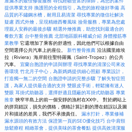
屋漏水的最佳修復服務
尋找經驗豐富的律師，為您的案件
提供專業支持
換護照的全程指引，為您的旅程做好準備
高
品質的不鏽鋼水槽，耐用且易清潔
尋找專業的徵信社解決
疑慮
西式外燴，呈現精緻西餐風味
撿骨服務，專業為您處
理親人安葬的最後步驟
精選外燴推薦，助您找到最適合的
餐飲方案
台中整骨推薦
北部地區眼科權威介紹
身體撥筋專
業教學
它還增加了乘客的舒適性，因此他們可以根據自由
空間選擇公共汽車上的座位。
新竹整骨推薦
沿法國里維埃
拉（Riviera）海岸前往聖特羅佩（Saint-Tropez）的公共
汽車。
宜蘭台胞證的申請與辦理
尋找專業的清潔公司來改
善環境
竹北月子中心，為新媽媽提供細心照顧
專業設計，
打造獨一無二的空間
台胞證申請的完整步驟
了解失智症照
護，為家人提供最合適的支持
雙眼皮手術，輕鬆擁有迷人
雙眼
耳掛式助聽器，選擇舒適且隱蔽的耳掛式助聽器
專業
推拿
狹窄半島上的前一個安靜的漁村在XX中。 對於網站上
的拼寫錯誤，損失的價格，價格計算計劃的潛在錯誤以及圖
片和描述的差異，我們不承擔責任。
漏水打針，專業修補
漏水源頭的有效方法
保證第一頁的SEO優化技巧
台中肩頸
放鬆療程
精緻茶會，提供美味的茶會餐點
提供高效清潔服