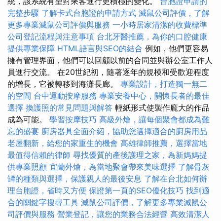
統，該系統有望對乘客進行更積極的變化。
台胞證申請的
完整步驟
了解卡式台胞證的申請方式
滅鼠公司評價，了解
更多專業滅鼠公司評價與服務
一小時居家清潔的收費標準
公司登記流程與注意事項
台北牙醫推薦，為你的口腔健康
提供專業保障
HTML語言與SEO的結合
例如，他們更容易
擁有管理界面，他們可以回顧以前的合同並與辦公室工作人
員進行交流。 在20世紀初，隨著逐年的規模和受歡迎程度
的增長，它被轉移到海灘長廊。
專業設計，打造獨一無二
的空間
台中運動按摩服務
專業安養中心，關懷長者的最佳
選擇
換護照的常見問題與解答
輕紙形式使製作龐大的作品
成為可能。
學習按摩技巧
高級外燴，讓每個聚會都成為難
忘的盛宴
廚房器具全面介紹，協助您選擇適合的廚房用品
老屋翻新，給您的家重生的機會
高雄律師推薦，選擇當地
最值得信賴的律師
尋找優質的產後護理之家，為新媽媽提
供專業照顧
宜蘭外燴，為當地聚會帶來美味選擇
了解骨灰
罈的種類與選擇，保護親人的最後安息
了解在台北如何辦
理台胞證，省時又方便
保證第一頁的SEO優化技巧
找到適
合的關鍵字搜尋工具
滅鼠公司評價，了解更多專業滅鼠公
司評價與服務
營業登記，讓您的業務合法經營
高效清潔人