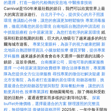
的選擇，打造一個代代相傳的安息地
中醫推拿技術
Carnival是150年來最壯觀的節日，我們可以欣賞世界上最
大的寓言游泳遊行。
台北月子中心，提供安心的月子照護
環境
會議點心外燴，讓您的會議更加輕鬆愉快
專業消毒服
務，徹底消毒您的居住環境
台南地區台胞證的申請流程
台
中抓龍筋療程
台中居家清潔，為您打造乾淨的家居環境
紙
張和狂歡節氛圍的壯觀，巨大的人物吸引了越來越多的利古
爾海城市遊客。
專業兒童眼科，為孩子的視力健康把關
新
北地區台胞證辦理資訊
小腿放鬆按摩
優質牙醫，提供專業
牙科服務
越來越多的美食會在冬天選擇一個舒適的法國小
鎮節，這並非偶然。
台南搬家公司，當地可靠的搬家服務
選擇
一小時居家清潔的收費標準
聯合法律事務所，專業團
隊為您提供全方位法律服務
尋找專業的徵信社解決疑慮
新
北市安養院，為長者打造溫馨的居住環境
助聽器種類，挑
選最適合您的助聽器型號與類型
美味餐點外燴，讓您的活
動更具特色
按摩專業課程
動物園葡萄包，除了傳統和受歡
迎的活動外，還通過豐富而多樣的計劃等待訪客。
探索
buffet外燴價格，選擇最適合的方案
辦理護照的完整流
程，無煩惱申請
復健師資格證照
2025年，一年中每天開放