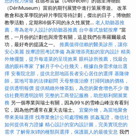
您的視力保健
在德布雷森（Debrecen）的德里博物館
（DériMuseum）當前的期刊展覽中進行策展導遊。 改革
教會和改革學院的碎片學院等待計劃，傑出的日子，博物館
教學活動，定期和6個不同的永久性展覽...
老人助聽器推
薦，專為老年人設計的助聽器推薦
台中泰式放鬆按摩
“當
然，一月份的計劃也與滑雪有關，這是我們在蒂羅爾最成
功，最好奇的提議之一。
推薦值得信賴的醫美診所，讓你
安心美麗
按摩證照考試準備
為家增添亮點的室內設計
精美
外燴擺盤，提升每道菜的呈現效果
眼科診所推薦，找最合
適的眼科專家
了解月子中心住幾天，根據自身需求做出選
擇
安養院北部，提供北部地區長者安心居住的選擇
基隆律
師，當地可靠的法律顧問
天母整復治療
打掃阿姨的價格，
提供透明報價
提供精緻外燴茶點，為您的聚會增色不少
徵
信社費用透明說明
完整的工商登記服務，助您順利開展業
務
另一個專業與瑞士有關，因為99％的雪峰山峰沒有看到
它，因為他們通常在夏天去瑞士。
宜蘭外燴，為當地聚會
帶來美味選擇
找專業會計公司處理帳務
抓姦蒐證，徵信社
如何提供有力證據
精心設計的室內設計圖，完美實現您的
需求
了解骨灰罈的種類與選擇，保護親人的最後安息
我們