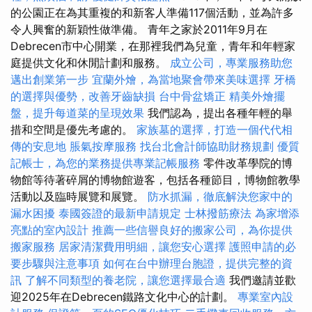
的公園正在為其重複的和新客人準備117個活動，並為許多
令人興奮的新穎性做準備​​。 青年之家於2011年9月在
Debrecen市中心開業，在那裡我們為兒童，青年和年輕家
庭提供文化和休閒計劃和服務。
成立公司，專業服務助您
邁出創業第一步
宜蘭外燴，為當地聚會帶來美味選擇
牙橋
的選擇與優勢，改善牙齒缺損
台中骨盆矯正
精美外燴擺
盤，提升每道菜的呈現效果
我們認為，提出各種年輕的舉
措和空間是優先考慮的。
家族墓的選擇，打造一個代代相
傳的安息地
脹氣按摩服務
找台北會計師協助財務規劃
優質
記帳士，為您的業務提供專業記帳服務
零件改革學院的博
物館等待著碎屑的博物館遊客，包括各種節目，博物館教學
活動以及臨時展覽和展覽。
防水抓漏，徹底解決您家中的
漏水困擾
泰國簽證的最新申請規定
士林撥筋療法
為家增添
亮點的室內設計
推薦一些信譽良好的搬家公司，為你提供
搬家服務
居家清潔費用明細，讓您安心選擇
護照申請的必
要步驟與注意事項
如何在台中辦理台胞證，提供完整的資
訊
了解不同類型的養老院，讓您選擇最合適
我們邀請並歡
迎2025年在Debrecen鐵路文化中心的計劃。
專業室內設