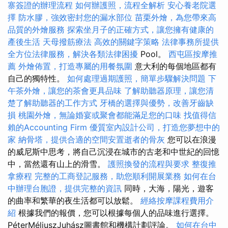
寨簽證的辦理流程
如何辦護照，流程全解析
安心養老院選
擇
防水膠，強效密封您的漏水部位
苗栗外燴，為您帶來高
品質的外燴服務
探索坐月子的正確方式，讓您擁有健康的
產後生活
天母撥筋療法
高效的關鍵字策略
法律事務所提供
全方位法律服務，解決各類法律困擾
Pool。
西屯區按摩推
薦
外燴佈置，打造專屬的用餐氛圍
意大利的每個地區都有
自己的獨特性。
如何處理過期護照，簡單步驟解決問題
下
午茶外燴，讓您的茶會更具品味
了解助聽器原理，讓您清
楚了解助聽器的工作方式
牙橋的選擇與優勢，改善牙齒缺
損
桃園外燴，無論婚宴或聚會都能滿足您的口味
找值得信
賴的Accounting Firm
優質室內設計公司，打造您夢想中的
家
納骨塔，提供合適的空間安置逝者的骨灰
您可以在浪漫
的威尼斯中思考，將自己沉浸在城市的古老和中世紀的回憶
中，當然還有山上的滑雪。
護照換發的流程與要求
整復推
拿療程
完整的工商登記服務，助您順利開展業務
如何在台
中辦理台胞證，提供完整的資訊
同時，大海，陽光，遊客
的曲率和繁華的夜生活都可以放鬆。
經絡按摩課程費用介
紹
根據我們的報價，您可以根據每個人的品味進行選擇。
PéterMéliuszJuhász圖書館和機構計劃評論。
如何在台中