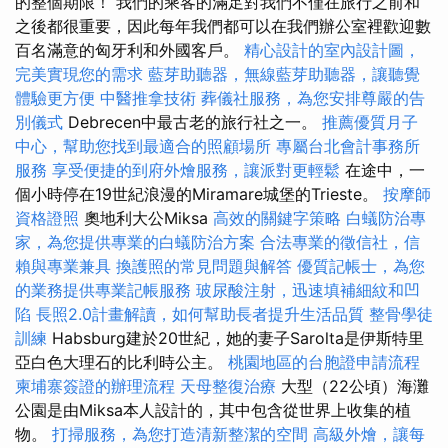
的整個期限！ 我們的乘客的滿足對我們不僅在旅行之前和
之後都很重要，因此每年我們都可以在我們辦公室裡歡迎數
百名滿意的匈牙利和外國客戶。
精心設計的室內設計圖，
完美實現您的需求
藍芽助聽器，無線藍芽助聽器，讓聽覺
體驗更方便
中醫推拿技術
葬儀社服務，為您安排尊嚴的告
別儀式
Debrecen中最古老的旅行社之一。
推薦優質月子
中心，幫助您找到最適合的照顧場所
專屬台北會計事務所
服務
享受便捷的到府外燴服務，讓派對更輕鬆
在途中，一
個小時停在19世紀浪漫的Miramare城堡的Trieste。
按摩師
資格證照
奧地利大公Miksa
高效的關鍵字策略
白蟻防治專
家，為您提供專業的白蟻防治方案
合法專業的徵信社，信
賴與專業兼具
換護照的常見問題與解答
優質記帳士，為您
的業務提供專業記帳服務
玻尿酸注射，迅速填補細紋和凹
陷
長照2.0計畫解讀，如何幫助長者提升生活品質
整骨學徒
訓練
Habsburg建於20世紀，她的妻子Sarolta是伊斯特里
亞白色大理石的比利時公主。
桃園地區的台胞證申請流程
柬埔寨簽證的辦理流程
天母整復治療
大型（22公頃）海灘
公園是由Miksa本人設計的，其中包含從世界上收集的植
物。
打掃服務，為您打造清新整潔的空間
高級外燴，讓每