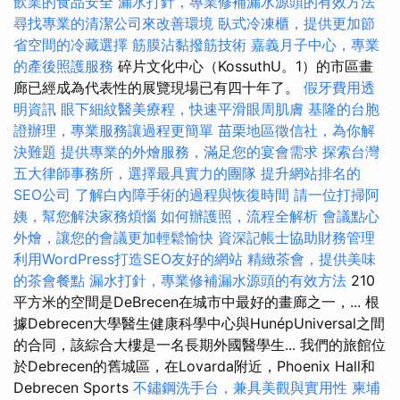
飲業的食品安全
漏水打針，專業修補漏水源頭的有效方法
尋找專業的清潔公司來改善環境
臥式冷凍櫃，提供更加節
省空間的冷藏選擇
筋膜沾黏撥筋技術
嘉義月子中心，專業
的產後照護服務
碎片文化中心（KossuthU。1）的市區畫
廊已經成為代表性的展覽現場已有四十年了。
假牙費用透
明資訊
眼下細紋醫美療程，快速平滑眼周肌膚
基隆的台胞
證辦理，專業服務讓過程更簡單
苗栗地區徵信社，為你解
決難題
提供專業的外燴服務，滿足您的宴會需求
探索台灣
五大律師事務所，選擇最具實力的團隊
提升網站排名的
SEO公司
了解白內障手術的過程與恢復時間
請一位打掃阿
姨，幫您解決家務煩惱
如何辦護照，流程全解析
會議點心
外燴，讓您的會議更加輕鬆愉快
資深記帳士協助財務管理
利用WordPress打造SEO友好的網站
精緻茶會，提供美味
的茶會餐點
漏水打針，專業修補漏水源頭的有效方法
210
平方米的空間是DeBrecen在城市中最好的畫廊之一，... 根
據Debrecen大學醫生健康科學中心與HunépUniversal之間
的合同，該綜合大樓是一名長期外國醫學生... 我們的旅館位
於Debrecen的舊城區，在Lovarda附近，Phoenix Hall和
Debrecen Sports
不鏽鋼洗手台，兼具美觀與實用性
柬埔