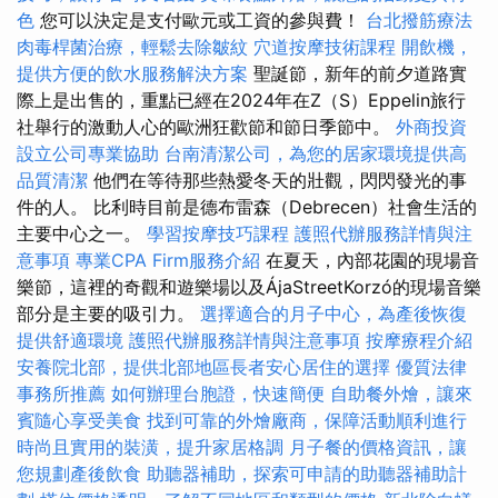
色
您可以決定是支付歐元或工資的參與費！
台北撥筋療法
肉毒桿菌治療，輕鬆去除皺紋
穴道按摩技術課程
開飲機，
提供方便的飲水服務解決方案
聖誕節，新年的前夕道路實
際上是出售的，重點已經在2024年在Z（S）Eppelin旅行
社舉行的激動人心的歐洲狂歡節和節日季節中。
外商投資
設立公司專業協助
台南清潔公司，為您的居家環境提供高
品質清潔
他們在等待那些熱愛冬天的壯觀，閃閃發光的事
件的人。 比利時目前是德布雷森（Debrecen）社會生活的
主要中心之一。
學習按摩技巧課程
護照代辦服務詳情與注
意事項
專業CPA Firm服務介紹
在夏天，內部花園的現場音
樂節，這裡的奇觀和遊樂場以及ÁjaStreetKorzó的現場音樂
部分是主要的吸引力。
選擇適合的月子中心，為產後恢復
提供舒適環境
護照代辦服務詳情與注意事項
按摩療程介紹
安養院北部，提供北部地區長者安心居住的選擇
優質法律
事務所推薦
如何辦理台胞證，快速簡便
自助餐外燴，讓來
賓隨心享受美食
找到可靠的外燴廠商，保障活動順利進行
時尚且實用的裝潢，提升家居格調
月子餐的價格資訊，讓
您規劃產後飲食
助聽器補助，探索可申請的助聽器補助計