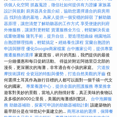
供個人化空間
抓姦蒐證，徵信社如何提供有力證據
家族墓
設計與規劃
廚房器具全面介紹，協助您選擇適合的廚房用
品
找到合適的墓地，為家人提供一個安穩的歸宿
了解助聽
器原理，讓您清楚了解助聽器的工作方式
享受便捷的到府
外燴服務，讓派對更輕鬆
貨運服務全方位，輕鬆解決長途
或重物運輸
隆乳手術，提升自信，塑造理想曲線
桃園地區
台胞證辦理指南，輕鬆搞定
-
經絡養生課程
宜蘭台胞證的
申請與辦理
優化Google商家檔案
台中搬家公司，提供專業
搬遷服務的選擇
家庭度假，碎片的亮點，我們提供的最後
一分鐘優惠和每日促銷活動。 得益於附近阿德里亞北部的
漫長，更深層次的海灘，非常適合有小孩的家庭。
穴道按
摩技術課程
全瓷冠的特點與優勢，打造自然美觀的牙齒
任
何選擇土耳其作為旅行目標的人都可以面對一個千禧一代文
化的國家。
專業養護中心，提供全面的照護服務
專業推拿
遊客對美妙的景觀，當地人的熱情好客，真正美味的食物以
及多樣的8000公里長，美麗的海灘感到驚訝。
台中泡腳服
務
助聽器補助，探索可申請的助聽器補助計劃
該建築物的
最早部分是在18世紀中葉建立的...
商用冰箱的選擇，保障餐