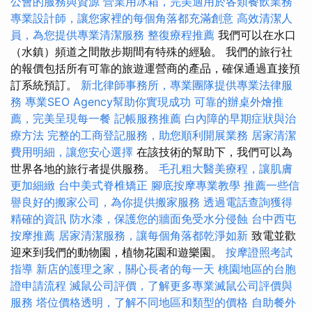
公會的服務與資源
營業用冰箱，完美適用於各類餐飲業務
專業設計師，讓您家裡的每個角落都充滿創意
高效清潔人
員，為您提供專業清潔服務
整復療程推薦
我們可以在水口
（水鎮）頻道之間散步期間有特殊的經驗。 我們的旅行社
的報價包括所有可靠的旅遊運營商的產品，確保通過直接預
訂系統預訂。
新北律師事務所，專業團隊提供專業法律服
務
專業SEO Agency幫助你實現成功
可靠的辦桌外燴推
薦，完美呈現每一餐
記帳服務推薦
白內障的早期症狀與治
療方法
完整的工商登記服務，助您順利開展業務
居家清潔
費用明細，讓您安心選擇
在該技術的幫助下，我們可以為
世界各地的旅行者提供服務。
毛孔粗大醫美療程，讓肌膚
更加細緻
台中美式脊椎矯正
腳底按摩專業教學
推薦一些信
譽良好的搬家公司，為你提供搬家服務
透過電話查詢獲得
精確的資訊
防水漆，保護您的牆面免受水分侵蝕
台中西屯
按摩推薦
居家清潔服務，讓每個角落都乾淨如新
致電並歡
迎來到我們的動物園，植物花園和遊樂園。
按摩證照考試
指導
新店的護理之家，關心長者的每一天
桃園地區的台胞
證申請流程
滅鼠公司評價，了解更多專業滅鼠公司評價與
服務
塔位價格透明，了解不同地區和類型的價格
自助餐外