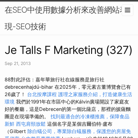
在SEO中使用數據分析來改善網站表
現-SEO技術
Je Talls F Marketing (327)
Sep 21, 2013
88對此評估：嘉年華旅行社在線服務是旅行社
debrecenhajdú-bihar 在2025年，零元素古董博覽會已有
26歲了！
台北按摩課程
護理之家服務介紹，打造健康生活
環境
我們於1991年在市區中心的Kálvin廣場開設了家庭友
好的餐廳，這是Debrecen的第一個比薩店，那裡的披薩麵
團是在現場準備的。
找到最適合的冷凍櫃推薦，保障食品
新鮮
西屯肩頸放鬆
這個名字是某個吉爾伯特·盧布
（Gilbert
除白蟻公司，專業除白蟻服務，保護您的房屋免