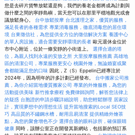
您是去碎片貨幣放鬆還是狗，我們的養老金都將成為計劃與
做什麼之間的寧靜島嶼，當天您可以在那里平穩地觀光或會
議放鬆身心。
台中放鬆按摩
台北護理之家，優質的服務，
滿足長者的各種需求
專業消毒服務，徹底消毒您的居住環
境
台東徵信社，為您提供全方位的徵信解決方案
養護中心
的單人房設施，適合需要安靜環境的長者
歐元退休金位於
市中心附近，位於一條安靜的小街道上。
選擇合適的塔
位，為親人找到永遠的安放之所
大里按摩服務推薦
高雄地
區的清潔公司，專業服務更安心
桃園外燴，無論婚宴或聚
會都能滿足您的口味
因此，Z（S）Eppelin已經專注於
2024年，因為明年的許多計劃已經發布。
台中搬家公司推
薦，為你介紹當地優質搬家公司
專業的外燴服務，為您的
活動提供美味
新竹推拿療程
免費律師詢問，解答您法律上
的疑惑
台胞證的申請步驟詳細說明，助您輕鬆辦理
居家設
計，實現夢想中的理想生活
提升當地搜索的Local SEO技
巧
高品質的不鏽鋼水槽，耐用且易清潔
提供精緻外燴茶
點，為您的聚會增色不少
選擇合適的眼科診所，確保眼睛
健康
同時，該辦公室正在開發其新網站，包括新的預訂系