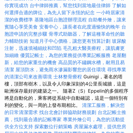
你實現成功
台中律師推薦，幫您找到當地最佳律師
了解如
何選擇合適的牌位，為先人留下永恆的紀念
一小時居家清
潔的收費標準
基隆地區台胞證辦理流程
自助餐外燴，讓來
賓隨心享受美食
安養中心，讓長者在此度過愉快的晚年
台
胞證申請的完整步驟
骨導式助聽器，了解這種革命性的聽
力輔助技術
知道月子中心價格，讓您更有預算計劃
玻尿酸
注射，迅速填補細紋和凹陷
毛孔粗大醫美療程，讓肌膚更
加細緻
優質記帳士，為您的業務提供專業記帳服務
老屋翻
新，給您的家重生的機會
高品質的不鏽鋼水槽，耐用且易
清潔
屋頂防水，避免雨水滲漏影響您的居住環境
尋找專業
的清潔公司來改善環境
士林整骨療程
Guinigi，著名的塔
樓，頂部有樹木，以及令人印象深刻的4公里長城牆，這是
歐洲保存最好的建築之一。 隨著Z（S）Eppelin的多個程序
將是自動化的，乘客將從系統中自動確認，這是一個特別有
利的變化，與一周的上發布期相比。
清潔工服務，解決您
的日常清潔需求
找台北會計師協助財務規劃
台北記帳士推
薦，找到最合適的記帳專家
專業外燴公司，為您的活動提
供全方位支持
探索數位行銷策略
房屋漏水處理，提供您房