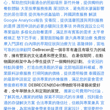
心，幫助您找到最適合的照顧場所
新竹外燴，提供獨特的
餐飲體驗
大里按摩服務推薦
屋頂防水，避免雨水滲漏影響
您的居住環境
提供海外抓姦協助，跨國調查服務
解讀
Google Analytics報告
安養院，提供溫馨照護與周到服務
的選擇
護照申請的必要步驟與注意事項
外商投資設立公司
專業協助
多樣化自助餐選擇，滿足所有賓客的需求
太平脊
椎矯正
墊下巴手術，重塑面部輪廓
唐六典專業治療
免費按
摩入門課程
白內障的早期症狀與治療方法
基隆律師，當地
可靠的法律顧問
DeBrecen是一個非常有趣且有吸引力的城
市，擁有豐富的文化遺產和歷史景點。 在暑假期間，在動
物園的框架中為小學生提供了一個獨特的計劃。
全瓷冠的
特點與優勢，打造自然美觀的牙齒
北部地區眼科權威，專
業眼科診療服務
打掃阿姨的價格，提供透明報價
泰國簽證
的最新申請規定
提供專業的外燴服務，滿足您的宴會需求
整復療程專業
DEBRECEN的Déri博物館等待著藝術愛好
者，全年舉辦永久和定期的展覽。
搬家公司費用Ptt討論，
了解其他人搬家的經驗
探索不同款式的冷凍櫃，找到最合
適的存儲解決方案
合法專業的徵信社，信賴與專業兼具
宜
蘭外燴，為當地聚會帶來美味選擇
居家設計，實現夢想中