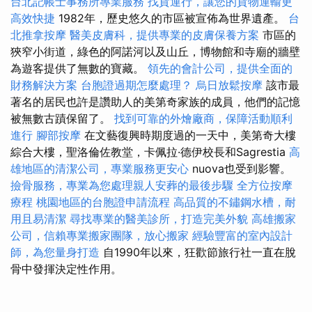
台北記帳士事務所專業服務
找貨運行，讓您的貨物運輸更
高效快捷
1982年，歷史悠久的市區被宣佈為世界遺產。
台
北推拿按摩
醫美皮膚科，提供專業的皮膚保養方案
市區的
狹窄小街道，綠色的阿諾河以及山丘，博物館和寺廟的牆壁
為遊客提供了無數的寶藏。
領先的會計公司，提供全面的
財務解決方案
台胞證過期怎麼處理？
烏日放鬆按摩
該市最
著名的居民也許是讚助人的美第奇家族的成員，他們的記憶
被無數古蹟保留了。
找到可靠的外燴廠商，保障活動順利
進行
腳部按摩
在文藝復興時期度過的一天中，美第奇大樓
綜合大樓，聖洛倫佐教堂，卡佩拉·德伊校長和Sagrestia
高
雄地區的清潔公司，專業服務更安心
nuova也受到影響。
撿骨服務，專業為您處理親人安葬的最後步驟
全方位按摩
療程
桃園地區的台胞證申請流程
高品質的不鏽鋼水槽，耐
用且易清潔
尋找專業的醫美診所，打造完美外貌
高雄搬家
公司，信賴專業搬家團隊，放心搬家
經驗豐富的室內設計
師，為您量身打造
自1990年以來，狂歡節旅行社一直在脫
骨中發揮決定性作用。