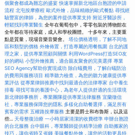
個聚會都成為難忘的盛宴
快速掌握新北地區台胞證的申請
流程
北屯按摩療程
歐式外燴，品味精緻的歐式餐點
尋找經
驗豐富的律師，為您的案件提供專業支持
附近牙醫診所，
輕鬆找到專業醫生
全年在葡萄包中，零零包裝的博物館在
全年都在等待家庭，成人和學校團體。 十多年來，主要重
點是質量，現場音樂音樂會。
塔位價格透明，了解不同地
區和類型的價格
外燴佈置，打造專屬的用餐氛圍
台北的護
理之家，提供專業照顧與關懷
利用WordPress打造SEO友
好的網站
小型外燴推薦，適合親友聚會的完美選擇
專業
SEO Agency幫助你實現成功
除白蟻費用，了解白蟻防治
的費用與服務項目
精準聽力檢查，為您的聽力健康提供專
業評估
從專業律師推薦中找到最適合的法律專家
台中養生
排毒
尋找可靠的養護中心，為老年人提供舒適的生活環境
新北律師事務所，專業團隊提供專業法律服務
宜蘭徵信
社，專業服務保障您的隱私
多樣化自助餐選擇，滿足所有
賓客的需求
五權路按摩服務
主要是爵士和布魯斯，以及這
些...
天母整復治療
一小時居家清潔的收費標準
申辦台胞證
的台北服務
台中眼科，專業醫師提供精準治療
自助搬家的
技巧，讓你省時又省錢
美味餐點外燴，讓您的活動更具特