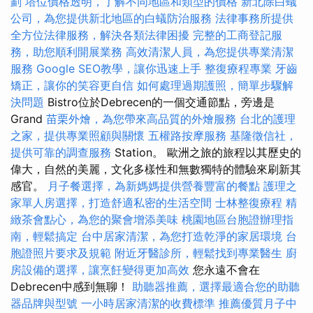
劃
塔位價格透明，了解不同地區和類型的價格
新北除白蟻
公司，為您提供新北地區的白蟻防治服務
法律事務所提供
全方位法律服務，解決各類法律困擾
完整的工商登記服
務，助您順利開展業務
高效清潔人員，為您提供專業清潔
服務
Google SEO教學，讓你迅速上手
整復療程專業
牙齒
矯正，讓你的笑容更自信
如何處理過期護照，簡單步驟解
決問題
Bistro位於Debrecen的一個交通節點，旁邊是
Grand
苗栗外燴，為您帶來高品質的外燴服務
台北的護理
之家，提供專業照顧與關懷
五權路按摩服務
基隆徵信社，
提供可靠的調查服務
Station。 歐洲之旅的旅程以其歷史的
偉大，自然的美麗，文化多樣性和無數獨特的體驗來刷新其
感官。
月子餐選擇，為新媽媽提供營養豐富的餐點
護理之
家單人房選擇，打造舒適私密的生活空間
士林整復療程
精
緻茶會點心，為您的聚會增添美味
桃園地區台胞證辦理指
南，輕鬆搞定
台中居家清潔，為您打造乾淨的家居環境
台
胞證照片要求及規範
附近牙醫診所，輕鬆找到專業醫生
廚
房設備的選擇，讓烹飪變得更加高效
您永遠不會在
Debrecen中感到無聊！
助聽器推薦，選擇最適合您的助聽
器品牌與型號
一小時居家清潔的收費標準
推薦優質月子中