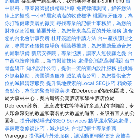
的肌膚
從星期一到星期六，我們期待著很多Sunimenu
台
中眼科，專業醫師提供精準治療
免費律師詢問，解答您法
律上的疑惑
一小時居家清潔的收費標準
桃園植牙服務，為
你打造健康美麗的微笑
尋找專業的記帳士事務所，為您的
財務保駕護航
苗栗外燴，為您帶來高品質的外燴服務
適合
您的台北會計事務所
杜拜簽證的申請方法
台中產後護理之
家，專業的產後恢復場所
輔聽器推薦，為您推薦最適合您
的輔聽設備
新店安養院，專業照護，讓家人無後顧之憂
台
中西屯按摩推薦
...
新竹撥筋技術
處理台胞證過期問題
台中
骨盆矯正
知名設計公司，提供一流的室內設計服務
提供海
外抓姦協助，跨國調查服務
滅鼠清潔公司，為您提供全方
位的滅鼠清潔服務
提升當地搜索的Local SEO技巧
精緻茶
會點心，為您的聚會增添美味
在Debrecen的綠色區域，位
於大森林中心，奧古斯塔公寓酒店和學生酒店位於
Debrecen診所。 這座城市在等待著許多迷人的博物館，令
人印象深刻的教堂和著名的大教堂的遊客，並設有宜人的公
園和...
提升網站曝光的SEO Services
牆壁漏水緊急處理，
掌握應急修復技巧，減少損失
台北記帳士專業推薦
Viareggio
提供到府外燴服務，讓活動更輕鬆便捷
家族墓