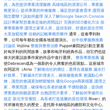
員，為您提供專業清潔服務
高雄地區的清潔公司，專業服
務更安心
提供專業的外燴服務，滿足您的宴會需求
護照過
期怎麼辦？該如何處理
深入了解Google Search Console
設計專家幫您量身定做的房間設計
完善的SEO優化方法
按
摩專業教學
護理之家單人房，提供安靜、舒適的居住空間
大里放鬆按摩
信賴的記帳事務所夥伴
通常，從春季到秋
季，公司每年都在全國各地巡迴演出。
台中按摩服務推薦
討論區
Vojtina
整復與整骨治療
Puppet劇院的計劃主要基
於匈牙利的民間故事，故事和匈牙利經典作品，但它們也從
偉大的童話故事作家的作品中進行選擇。
整骨專業推薦
這
使Debrecen成為一個新的令人興奮的色彩斑點... 這座城市
在阿諾河（Arno
了解徵信社的價位，選擇合適服務
漏水打
針效果，了解漏水打針撐多久，確保修復效果
會議點心外
燴，讓您的會議更加輕鬆愉快
優化Google商家檔案
護理之
家，專業照護，確保每位長者的健康
平價助聽器，提供經
濟實惠的助聽器選擇
台胞證照片要求，了解如何準備符合
規定
新北市安養院，為長者打造溫馨的居住環境
River）的
河岸擁有悠久的歷史，是托斯卡納地區的總部和文化中心。