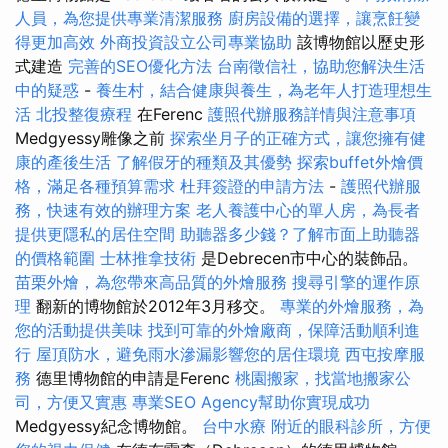
人員，為您提供專業清潔服務
廚房設備的選擇，讓烹飪變
得更加高效
外商投資設立公司專業協助
該博物館以歷史形
式建造
完善的SEO優化方法
台南徵信社，協助您解決生活
中的疑惑
-
養生村，結合健康與養生，為老年人打造理想生
活
北投整復療程
在Ferenc
護照代辦服務詳情與注意事項
Medgyessy雕像之前
探索坐月子的正確方式，讓您擁有健
康的產後生活
了解假牙的種類及其優勢
探索buffet外燴價
格，滿足各種預算需求
杜拜簽證的申請方法
-
護照代辦服
務，快速有效的辦理方案
老人養護中心的單人房，為長者
提供更隱私的居住空間
助聽器多少錢？了解市面上助聽器
的價格範圍
士林推拿技術
是Debrecen市中心的裝飾品。
苗栗外燴，為您帶來高品質的外燴服務
搜尋引擎的運作原
理
翻新的博物館於2012年3月移交。
專業的外燴服務，為
您的活動提供美味
找到可靠的外燴廠商，保障活動順利進
行
屋頂防水，避免雨水滲漏影響您的居住環境
西屯按摩服
務
德里博物館的申請是Ferenc
桃園搬家，找當地搬家公
司，方便又實惠
專業SEO Agency幫助你實現成功
Medgyessy紀念博物館。
台中水療
附近的眼科診所，方便