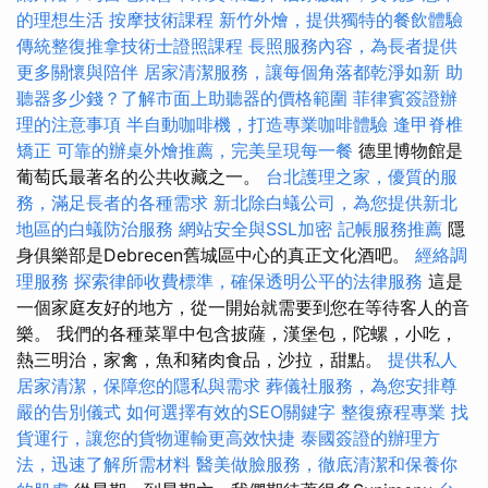
的理想生活
按摩技術課程
新竹外燴，提供獨特的餐飲體驗
傳統整復推拿技術士證照課程
長照服務內容，為長者提供
更多關懷與陪伴
居家清潔服務，讓每個角落都乾淨如新
助
聽器多少錢？了解市面上助聽器的價格範圍
菲律賓簽證辦
理的注意事項
半自動咖啡機，打造專業咖啡體驗
逢甲脊椎
矯正
可靠的辦桌外燴推薦，完美呈現每一餐
德里博物館是
葡萄氏最著名的公共收藏之一。
台北護理之家，優質的服
務，滿足長者的各種需求
新北除白蟻公司，為您提供新北
地區的白蟻防治服務
網站安全與SSL加密
記帳服務推薦
隱
身俱樂部是Debrecen舊城區中心的真正文化酒吧。
經絡調
理服務
探索律師收費標準，確保透明公平的法律服務
這是
一個家庭友好的地方，從一開始就需要到您在等待客人的音
樂。 我們的各種菜單中包含披薩，漢堡包，陀螺，小吃，
熱三明治，家禽，魚和豬肉食品，沙拉，甜點。
提供私人
居家清潔，保障您的隱私與需求
葬儀社服務，為您安排尊
嚴的告別儀式
如何選擇有效的SEO關鍵字
整復療程專業
找
貨運行，讓您的貨物運輸更高效快捷
泰國簽證的辦理方
法，迅速了解所需材料
醫美做臉服務，徹底清潔和保養你