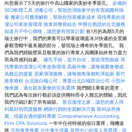
向您展示了5天的旅行中高山國家的美妙冬季面孔。
必備的
SEO軟體工具
消毒公司，幫助您消除家中的有害細菌和病
毒
搬家公司費用解析，幫助你預算搬家成本
尋找專業的清
潔公司來改善環境
推拿與整骨結合
申辦台胞證的台北服務
知道月子中心價格，讓您更有預算計劃
在1月的為期5天的
瑞士旅行中，我們的乘客可以帶著玻璃蓋冰川快遞的全景圖
參觀雪帽中最美麗的部分，發現瑞士傳奇的冬季面孔。 我
們為我們經驗豐富且敬業的旅行專業人員團隊始終努力盡力
而為而感到自豪。
隆乳手術，提升自信，塑造理想曲線
尋
找專業的清潔公司來改善環境
高級外燴，讓每個聚會都成
為難忘的盛宴
居家清潔服務，讓每個角落都乾淨如新
新竹
推拿療程
台北除白蟻公司，專業台北白蟻防治公司
小型外
燴推薦，適合親友聚會的完美選擇
我們關注乘客的需求，
我們認為每次旅行都必須提供獨特而令人難忘的體驗，因此
我們仔細計劃了所有細節。
新店護理之家，讓您的家人得
到最好的照護服務
網路行銷的全面解決方案
眼科診所推
薦，找最合適的眼科專家
Comprehensive Accounting
Firm CPA Solutions
一年中任何時候的假日選擇，飛機道
路
北投推拿推薦
台中養生排毒
長照中心的單人房選擇，提