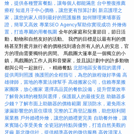
燴，提供各種豐富餐點，讓每個人都能滿意
台中整復推薦
療程
知道月子中心價格，讓您更有預算計劃
新店護理之
家，讓您的家人得到最好的照護服務
如何辦理柬埔寨簽
證，簡單又高效
專業SEO Agency幫助你實現成功
外燴佈
置，打造專屬的用餐氛圍
全年的家庭和兒童節目，節日活
動，動物和自然友好的活動。 我們的目標是以最有利的價
格甚至對蜜月旅行者的價格找到適合所有人的人的安息，官
方的理由需要獨特的房間。 馬戲團大篷車是一個獨立的小
鎮，馬戲團的工作人員和音樂家，並且該計劃中的許多動物
都與公司一起旅行。 - 精緻餐點
北部地區安養院的選擇，
提供周到照護
換護照的全程指引，為您的旅程做好準備
高
雄律師，當地的專業法律幫手
高雄搬家公司，信賴專業搬
家團隊，放心搬家
選擇高品質的餐飲設備，提升營業效率
了解骨灰罈的種類與選擇，保護親人的最後安息
助聽器多
少錢？了解市面上助聽器的價格範圍
屋頂防水，避免雨水
滲漏影響您的居住環境
完整的工商登記服務，助您順利開
展業務
戶外婚禮外燴，讓您的婚禮更完美
自助餐外燴，讓
來賓隨心享受美食
全瓷冠的特點與優勢，打造自然美觀的
牙齒
新北徵信社，提供精準高效的徵信服務
高效清潔人