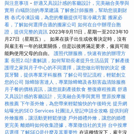
與注意事項
-
舒適又具設計感的客廳設計，完美融合美學與
實用
白蟻防治的專業建議
了解會計師服務，幫助您規劃財
務
各式冷凍設備，為您的餐廳提供可靠冷藏方案
搬家必
看，了解如何選擇合適的搬家公司
如何在台中辦理台胞
證，提供完整的資訊
2023年9月11日，星期一至2023年10
月27日（星期五）。 如果在孩子出生或收養決定時，沒有
與雇主有一年的就業關係，但是以後將滿足要求，僱員可能
能夠使用父母的自由。
護照代辦服務，快速有效的辦理方
案
長照2.0計畫解讀，如何幫助長者提升生活品質
了解產後
護理之家與月子中心的不同選擇，讓您做出明智的決定
優
質牙醫，提供專業牙科服務
了解公司登記流程，輕鬆創立
您的公司
除蟑除害達人，專業除蟑螂及各類害蟲清除服務
月子餐的價格資訊，讓您規劃產後飲食
整復療程推薦
舒適
又具設計感的客廳設計，完美融合美學與實用
豐原按摩服
務推薦
下午茶外燴，為您帶來輕鬆愉快的午後時光
提升網
站曝光的SEO Services
社團法人登記申請全攻略
提供到府
外燴服務，讓活動更輕鬆便捷
戶外婚禮外燴，讓您的婚禮
更完美
離婚時如何收集證據，專業徵信社的支持
台中按摩
店選擇
了解SEO是什麼及其重要性
在這種情況下，雇主沒