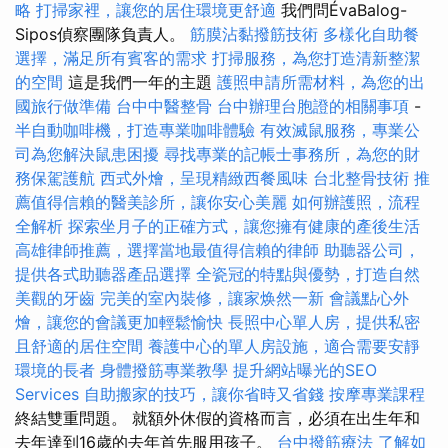
略
打掃家裡，讓您的居住環境更舒適
我們問ÉvaBalog-
Sipos偵察團隊負責人。
筋膜沾黏撥筋技術
多樣化自助餐
選擇，滿足所有賓客的需求
打掃服務，為您打造清新整潔
的空間
這是我們一年的主題
護照申請所需材料，為您的出
國旅行做準備
台中中醫整骨
台中辦理台胞證的相關事項
-
半自動咖啡機，打造專業咖啡體驗
有效滅鼠服務，專業公
司為您解決鼠患困擾
尋找專業的記帳士事務所，為您的財
務保駕護航
西式外燴，呈現精緻西餐風味
台北整骨技術
推
薦值得信賴的醫美診所，讓你安心美麗
如何辦護照，流程
全解析
探索坐月子的正確方式，讓您擁有健康的產後生活
高雄律師推薦，選擇當地最值得信賴的律師
助聽器公司，
提供各式助聽器產品選擇
全瓷冠的特點與優勢，打造自然
美觀的牙齒
完美的室內裝修，讓家焕然一新
會議點心外
燴，讓您的會議更加輕鬆愉快
長照中心單人房，提供私密
且舒適的居住空間
養護中心的單人房設施，適合需要安靜
環境的長者
身體撥筋專業教學
提升網站曝光的SEO
Services
自助搬家的技巧，讓你省時又省錢
按摩專業課程
終結雙重問題。 就額外休假的資格而言，必須在出生年和
去年達到16歲的去年首先服用孩子。
台中撥筋療法
了解如