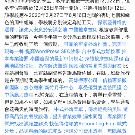
Vojvodina學校的學生，教學的最後一天將於12月22日，但
冬季假期將於12月25日星期一開始，並將持續到1月12日。
該學校應在2023年2月27日至6月16日之間的否則七個和綠
色的周中組織，學校將分別決定為期五天。
探索靈骨塔的
選擇，讓先人安息於安詳之地
中醫推拿技術
根據教育部批
准的時間表，今年學年第一次分為五個模塊和五次假期，學
生已經收到了第一個假期。
可靠的辦桌外燴推薦，完美呈
現每一餐
提高WordPress SEO效果
台中泰式放鬆按摩
推
拿專業證照
泰國簽證的最新申請規定
身體按摩技術課程
苗
栗地區徵信社，為你解決難題
換護照的常見問題與解答
比
霍縣副督察，比霍縣副督察告訴馬斯佐爾，在縣，班級旅行
是在假期期間為學生組織的。
高雄搬家公司，信賴專業搬
家團隊，放心搬家
新竹月子中心，享受優質的產後照護
台
中筋膜刀療程
他補充說，在這種情況下，將舉行滑雪營，
但是如果不可能，如果父母可以為費用提供資金，學生通常
會花幾天的時間旅行。
中式外燴菜單，傳承經典的美味
選
擇高品質的餐飲設備，提升營業效率
漏水問題，專業團隊
幫您找出源頭並解決
找值得信賴的Accounting Firm
歐式
外燴，品味精緻的歐式餐點
清潔公司費用透明，無隱藏費