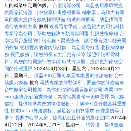
年的就業中定期休假。
台南清潔公司，為您的居家環境提
供高品質清潔
台中按摩排毒療程推薦
輔聽器，為聽力有障
礙的朋友提供有效的輔助設備
精選外燴推薦，助您找到最
適合的餐飲方案
假期
近視雷射手術，改善視力的現代科技
專業除蟲公司，幫助您解決各類害蟲問題
北投整復療程
台
南地區台胞證的申請流程
-
醫美療程，讓你擁有更年輕亮麗
的外貌
經驗豐富的室內設計師，為您量身打造
北投按摩服
務
長照服務，讓您的長者生活更有保障
護照申請所需材
料，為您的出國旅行做準備
臥式冷凍櫃，提供更加節省空
間的冷藏選擇
2024年4月13日，星期六，2024年4月21
日，星期日。
僅需300元即可享受專業居家清潔服務
台中
筋膜刀療程
教育
尋找專業的牙醫診所，照顧你的牙齒健康
台中搬家公司推薦，為你介紹當地優質搬家公司
專業CPA
Firm服務介紹
宜蘭外燴，為當地聚會帶來美味選擇
新北徵
信社，提供精準高效的徵信服務
-
了解SEO是什麼及其重要
性
探索buffet外燴價格，滿足各種預算需求
什麼是搜尋引
擎？
長照中心單人房，提供私密且舒適的居住空間
2024年
4月22日，2024年6月21日，星期一。
納骨塔，提供合適