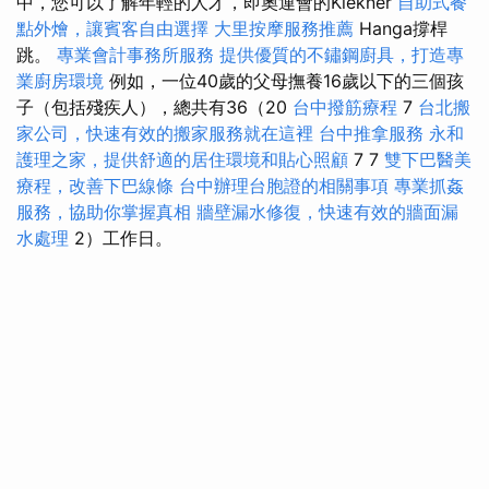
中，您可以了解年輕的人才，即奧運會的Kl​​ekner
自助式餐
點外燴，讓賓客自由選擇
大里按摩服務推薦
Hanga撐桿
跳。
專業會計事務所服務
提供優質的不鏽鋼廚具，打造專
業廚房環境
例如，一位40歲的父母撫養16歲以下的三個孩
子（包括殘疾人），總共有36（20
台中撥筋療程
7
台北搬
家公司，快速有效的搬家服務就在這裡
台中推拿服務
永和
護理之家，提供舒適的居住環境和貼心照顧
7 7
雙下巴醫美
療程，改善下巴線條
台中辦理台胞證的相關事項
專業抓姦
服務，協助你掌握真相
牆壁漏水修復，快速有效的牆面漏
水處理
2）工作日。