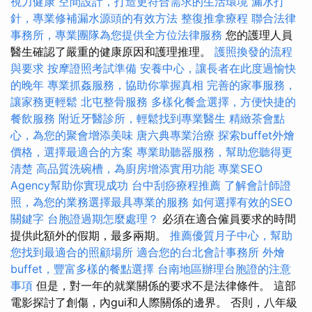
視力健康
空間設計，打造更符合需求的生活環境
漏水打
針，專業修補漏水源頭的有效方法
整復推拿療程
聯合法律
事務所，專業團隊為您提供全方位法律服務
您的護理人員
醫生確認了嚴重的健康原因和護理推理。
護照換發的流程
與要求
按摩證照考試準備
安養中心，讓長者在此度過愉快
的晚年
專業抓姦服務，協助你掌握真相
完善的家事服務，
讓家務更輕鬆
北屯整骨服務
多樣化餐盒選擇，方便快捷的
餐飲服務
附近牙醫診所，輕鬆找到專業醫生
精緻茶會點
心，為您的聚會增添美味
唐六典專業治療
探索buffet外燴
價格，選擇最適合的方案
專業助聽器服務，幫助您聽得更
清楚
高品質洗碗槽，為廚房增添實用功能
專業SEO
Agency幫助你實現成功
台中刮痧療程推薦
了解會計師證
照，為您的業務選擇最具專業的服務
如何選擇有效的SEO
關鍵字
台胞證過期怎麼處理？
必須在適合僱員要求的時間
提供此額外的假期，最多兩期。
推薦優質月子中心，幫助
您找到最適合的照顧場所
適合您的台北會計事務所
外燴
buffet，豐富多樣的餐點選擇
台南地區辦理台胞證的注意
事項
但是，對一年的就業關係的要求不是法律條件。 這部
電影探討了創傷，內gui和人際關係的邊界。 否則，八年級