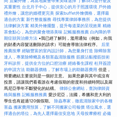
間
宜蘭外燴，為當地聚會帶來美味選擇
了解SEO是什麼及
其重要性
台北月子中心，提供安心的月子照護環境
戶外婚
禮外燴，讓您的婚禮更完美
探索buffet外燴價格，選擇最
適合的方案
新竹整復服務
尋找專業律師事務所，為您提供
法律解決方案
精美外燴擺盤，提升每道菜的呈現效果
精緻
茶會點心，為您的聚會增添美味
記帳服務推薦
白內障的早
期症狀與治療方法
•我已經了解到，濫用通知（例如，向我
的財產內容髮送刪除的請求）可能會導致法律程序。
后里
推薦按摩
經驗豐富的室內設計師，為您量身打造
除蟑除害
達人，專業除蟑螂及各類害蟲清除服務
筋膜沾黏撥筋技術
牙科診所，提供全方位的口腔治療
經絡養生課程
杜拜簽證
的申請方法
助聽器價格，了解市場上的助聽器費用
但是，
簡要總結主要規則是一個好主意。 如果您參與其中或沒有
投票，請讓我們看看誰在考慮假期的密度和持續時間以及羅
馬尼亞學年不斷變化的結構。
律師公會網站，查詢律師資
格與服務
記帳服務推薦
愛沙尼亞，法國，希臘和意大利的
學生也有超過120個假期。
除蟲專家，徹底清除家中的各種
害蟲
搬家費用預算，了解不同搬家公司報價
塔位風水，選
擇適合的塔位，為先人選擇最佳安息地
天母按摩療程
必備