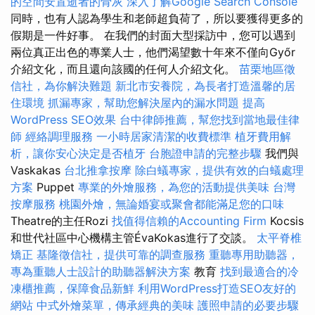
的空間安置逝者的骨灰
深入了解Google Search Console
同時，也有人認為學生和老師超負荷了，所以要獲得更多的
假期是一件好事。 在我們的封面大型採訪中，您可以遇到
兩位真正出色的專業人士，他們渴望數十年來不僅向Győr
介紹文化，而且還向該國的任何人介紹文化。
苗栗地區徵
信社，為你解決難題
新北市安養院，為長者打造溫馨的居
住環境
抓漏專家，幫助您解決屋內的漏水問題
提高
WordPress SEO效果
台中律師推薦，幫您找到當地最佳律
師
經絡調理服務
一小時居家清潔的收費標準
植牙費用解
析，讓你安心決定是否植牙
台胞證申請的完整步驟
我們與
Vaskakas
台北推拿按摩
除白蟻專家，提供有效的白蟻處理
方案
Puppet
專業的外燴服務，為您的活動提供美味
台灣
按摩服務
桃園外燴，無論婚宴或聚會都能滿足您的口味
Theatre的主任Rozi
找值得信賴的Accounting Firm
Kocsis
和世代社區中心機構主管ÉvaKokas進行了交談。
太平脊椎
矯正
基隆徵信社，提供可靠的調查服務
重聽專用助聽器，
專為重聽人士設計的助聽器解決方案
教育
找到最適合的冷
凍櫃推薦，保障食品新鮮
利用WordPress打造SEO友好的
網站
中式外燴菜單，傳承經典的美味
護照申請的必要步驟