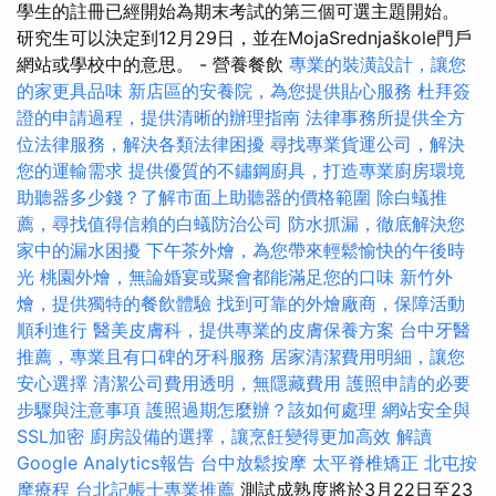
學生的註冊已經開始為期末考試的第三個可選主題開始。
研究生可以決定到12月29日，並在MojaSrednjaškole門戶
網站或學校中的意思。 - 營養餐飲
專業的裝潢設計，讓您
的家更具品味
新店區的安養院，為您提供貼心服務
杜拜簽
證的申請過程，提供清晰的辦理指南
法律事務所提供全方
位法律服務，解決各類法律困擾
尋找專業貨運公司，解決
您的運輸需求
提供優質的不鏽鋼廚具，打造專業廚房環境
助聽器多少錢？了解市面上助聽器的價格範圍
除白蟻推
薦，尋找值得信賴的白蟻防治公司
防水抓漏，徹底解決您
家中的漏水困擾
下午茶外燴，為您帶來輕鬆愉快的午後時
光
桃園外燴，無論婚宴或聚會都能滿足您的口味
新竹外
燴，提供獨特的餐飲體驗
找到可靠的外燴廠商，保障活動
順利進行
醫美皮膚科，提供專業的皮膚保養方案
台中牙醫
推薦，專業且有口碑的牙科服務
居家清潔費用明細，讓您
安心選擇
清潔公司費用透明，無隱藏費用
護照申請的必要
步驟與注意事項
護照過期怎麼辦？該如何處理
網站安全與
SSL加密
廚房設備的選擇，讓烹飪變得更加高效
解讀
Google Analytics報告
台中放鬆按摩
太平脊椎矯正
北屯按
摩療程
台北記帳士專業推薦
測試成熟度將於3月22日至23