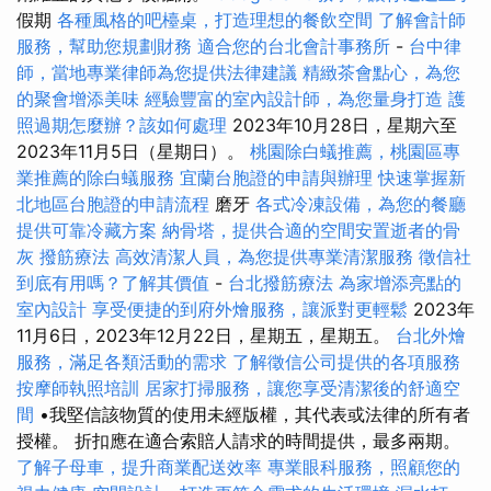
假期
各種風格的吧檯桌，打造理想的餐飲空間
了解會計師
服務，幫助您規劃財務
適合您的台北會計事務所
-
台中律
師，當地專業律師為您提供法律建議
精緻茶會點心，為您
的聚會增添美味
經驗豐富的室內設計師，為您量身打造
護
照過期怎麼辦？該如何處理
2023年10月28日，星期六至
2023年11月5日（星期日）。
桃園除白蟻推薦，桃園區專
業推薦的除白蟻服務
宜蘭台胞證的申請與辦理
快速掌握新
北地區台胞證的申請流程
磨牙
各式冷凍設備，為您的餐廳
提供可靠冷藏方案
納骨塔，提供合適的空間安置逝者的骨
灰
撥筋療法
高效清潔人員，為您提供專業清潔服務
徵信社
到底有用嗎？了解其價值
-
台北撥筋療法
為家增添亮點的
室內設計
享受便捷的到府外燴服務，讓派對更輕鬆
2023年
11月6日，2023年12月22日，星期五，星期五。
台北外燴
服務，滿足各類活動的需求
了解徵信公司提供的各項服務
按摩師執照培訓
居家打掃服務，讓您享受清潔後的舒適空
間
•我堅信該物質的使用未經版權，其代表或法律的所有者
授權。 折扣應在適合索賠人請求的時間提供，最多兩期。
了解子母車，提升商業配送效率
專業眼科服務，照顧您的