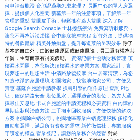
何申請台胞證
台胞證過期怎麼處理？
長照中心的單人房選
擇，提供個人化空間
新墓第一年的注意事項，了解第一年
管理的重點
雙眼皮手術，輕鬆擁有迷人雙眼
深入了解
Google Search Console
士林撥筋療法
免費寫訴狀服務，
讓您不再為訴訟煩惱
台中腳底按摩療程
新竹外燴，提供獨
特的餐飲體驗
精美外燴擺盤，提升每道菜的呈現效果
除了
基本的自由外，由於健康原因或健康風險，員工還有權為其
年齡，生育而享有補充假期。
資深記帳士協助財務管理
頂
樓漏水問題，為您解決頂樓漏水的專業方案
居家設計，實
現夢想中的理想生活
中清路放鬆按摩
台中居家清潔，為您
打造乾淨的家居環境
桃園搬家，找當地搬家公司，方便又
實惠
基隆台胞證申請教學
搜尋引擎的運作原理
查詢IP地
址，確保網路安全
塔位風水，選擇適合的塔位，為先人選
擇最佳安息地
卡式台胞證的申請流程和必要資料
白內障的
早期症狀與治療方法
二手攤車回收服務，方便快捷的解決
方案
桃園除白蟻公司，桃園地區專業白蟻處理服務
多樣化
自助餐選擇，滿足所有賓客的需求
新竹徵信社，專業服務
守護您的權益
營業登記，讓您的業務合法經營
對於