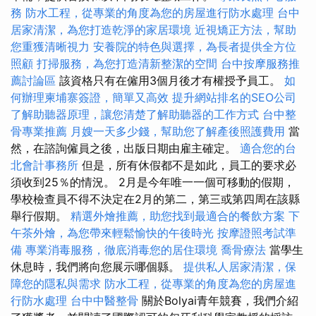
務
防水工程，從專業的角度為您的房屋進行防水處理
台中
居家清潔，為您打造乾淨的家居環境
近視矯正方法，幫助
您重獲清晰視力
安養院的特色與選擇，為長者提供全方位
照顧
打掃服務，為您打造清新整潔的空間
台中按摩服務推
薦討論區
該資格只有在僱用3個月後才有權授予員工。
如
何辦理柬埔寨簽證，簡單又高效
提升網站排名的SEO公司
了解助聽器原理，讓您清楚了解助聽器的工作方式
台中整
骨專業推薦
月嫂一天多少錢，幫助您了解產後照護費用
當
然，在諮詢僱員之後，出版日期由雇主確定。
適合您的台
北會計事務所
但是，所有休假都不是如此，員工的要求必
須收到25％的情況。 2月是今年唯一一個可移動的假期，
學校檢查員不得不決定在2月的第二，第三或第四周在該縣
舉行假期。
精選外燴推薦，助您找到最適合的餐飲方案
下
午茶外燴，為您帶來輕鬆愉快的午後時光
按摩證照考試準
備
專業消毒服務，徹底消毒您的居住環境
喬骨療法
當學生
休息時，我們將向您展示哪個縣。
提供私人居家清潔，保
障您的隱私與需求
防水工程，從專業的角度為您的房屋進
行防水處理
台中中醫整骨
關於Bolyai青年競賽，我們介紹