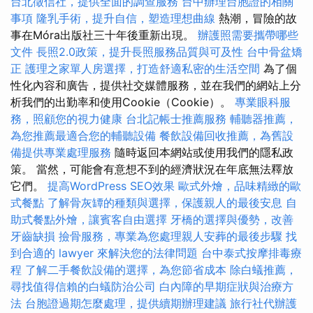
台北徵信社，提供全面的調查服務
台中辦理台胞證的相關
事項
隆乳手術，提升自信，塑造理想曲線
熱潮，冒險的故
事在Móra出版社三十年後重新出現。
辦護照需要攜帶哪些
文件
長照2.0政策，提升長照服務品質與可及性
台中骨盆矯
正
護理之家單人房選擇，打造舒適私密的生活空間
為了個
性化內容和廣告，提供社交媒體服務，並在我們的網站上分
析我們的出勤率和使用Cookie（Cookie）。
專業眼科服
務，照顧您的視力健康
台北記帳士推薦服務
輔聽器推薦，
為您推薦最適合您的輔聽設備
餐飲設備回收推薦，為舊設
備提供專業處理服務
隨時返回本網站或使用我們的隱私政
策。 當然，可能會有意想不到的經濟狀況在年底無法釋放
它們。
提高WordPress SEO效果
歐式外燴，品味精緻的歐
式餐點
了解骨灰罈的種類與選擇，保護親人的最後安息
自
助式餐點外燴，讓賓客自由選擇
牙橋的選擇與優勢，改善
牙齒缺損
撿骨服務，專業為您處理親人安葬的最後步驟
找
到合適的 lawyer 來解決您的法律問題
台中泰式按摩排毒療
程
了解二手餐飲設備的選擇，為您節省成本
除白蟻推薦，
尋找值得信賴的白蟻防治公司
白內障的早期症狀與治療方
法
台胞證過期怎麼處理，提供續期辦理建議
旅行社代辦護