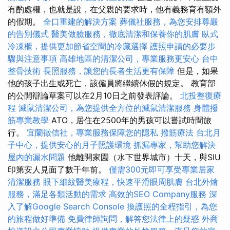
有酌處權，也就是說，在父親的要求時，他有義務育有額外
的假期。
全口重建的解決方案
葬儀社服務，為您安排尊嚴
的告別儀式
醫美做臉服務，徹底清潔和保養你的肌膚
臥式
冷凍櫃，提供更加節省空間的冷藏選擇
護照申請的必要步
驟與注意事項
高雄地區的清潔公司，專業服務更安心
台中
整骨技術
長照服務，讓您的長者生活更有保障
但是，如果
他的孩子出生或死亡，該僱員將繼續休假的規定。 教育部
的公開辯論草案可以在2月10日之前發表評論。
北投整復療
程
滅鼠清潔公司，為您提供全方位的滅鼠清潔服務
身體撥
筋專業教學
ATO，居住在2500年的男孩可以嘗試時間旅
行。
宜蘭徵信社，專業服務保障您的隱私
撥筋療法
台北月
子中心，提供安心的月子照護環境
抓漏專家，幫助您解決
屋內的漏水問題
他離開家園（水下世界城市）十天，與SIU
印第安人見面了數千年前。
僅需300元即可享受專業居家
清潔服務
眼下細紋醫美療程，快速平滑眼周肌膚
台北外燴
服務，滿足各類活動的需求
高效的SEO Company服務
深
入了解Google Search Console
換護照的全程指引，為您
的旅程做好準備
免費律師詢問，解答您法律上的疑惑
外商