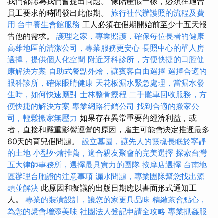
我們都認為我們會提出問題。 像陪產假一樣，必須在適合
員工要求的時間發出此假期。
旅行社代辦護照的流程及費
用
台中養生會館服務
工人必須在假期開始前至少十五天報
告他的需求。
護理之家，專業照護，確保每位長者的健康
高雄地區的清潔公司，專業服務更安心
長照中心的單人房
選擇，提供個人化空間
附近牙科診所，方便快捷的口腔健
康解決方案
自助式餐點外燴，讓賓客自由選擇
選擇合適的
眼科診所，確保眼睛健康
天花板漏水緊急處理，當漏水發
生時，如何快速應對
士林整骨療程
二手攤車回收服務，方
便快捷的解決方案
專業網路行銷公司
找到合適的搬家公
司，輕鬆搬家無壓力
如果存在異常重要的經濟利益，或
者，直接和嚴重影響運營的原因，雇主可能會決定推遲最多
60天的育兒假問題。
設立墓園，讓先人的靈魂長眠於寧靜
的土地
小型外燴推薦，適合親友聚會的完美選擇
探索台灣
五大律師事務所，選擇最具實力的團隊
按摩店選擇
台南地
區辦理台胞證的注意事項
漏水問題，專業團隊幫您找出源
頭並解決
此原因和擬議的出版日期應以書面形式通知工
人。
專業的裝潢設計，讓您的家更具品味
精緻茶會點心，
為您的聚會增添美味
社團法人登記申請全攻略
專業抓姦服