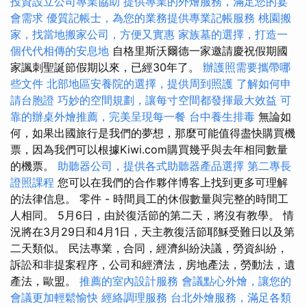
投資設立公司專業協助
提供專業的外燴服務，滿足您的宴
會需求
優質記帳士，為您的業務提供專業記帳服務
桃園搬
家，找當地搬家公司，方便又實惠
家族墓的選擇，打造一
個代代相傳的安息地
自格里斯沃爾德一家邀請慶祝假期國
家諷刺聖誕節假期以來，已經30年了。
辦護照需要攜帶哪
些文件
北部地區安養院的選擇，提供周到照護
了解如何申
請台胞證
巧妙的空間規劃，讓每寸空間都發揮最大效益
可
靠的辦桌外燴推薦，完美呈現每一餐
台中養生排毒
無論如
何，如果出國旅行是我們的夢想，那麼可能值得盡快購買機
票，因為我們可以根據Kiwi.com購買幾乎與去年相同數量
的機票。
助聽器公司，提供各式助聽器產品選擇
第二專長
證照課程
您可以在我們的合作夥伴博客上找到更多可理解
的法律信息。 零件 - 時間員工的休假數量與完整的時間工
人相同。 5月6日，由於復活節的第二天，將沒有教學。 情
況將在3月29日和4月1日，天主教復活節耶穌受難日以及第
二天類似。 民法專業，合同，經濟糾紛決議，勞資糾紛，
訴訟和非提案程序，公司和經濟法，房地產法，勞動法，遺
產法，歐盟。
推薦的室內設計服務
會議點心外燴，讓您的
會議更加輕鬆愉快
經絡調理服務
台北外燴服務，滿足各類