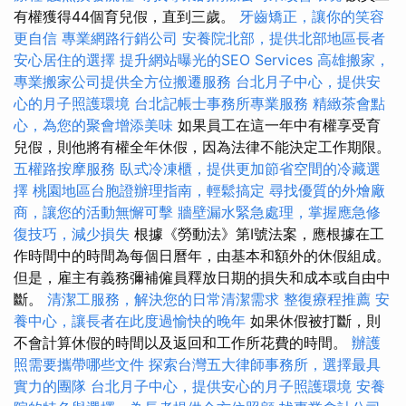
有權獲得44個育兒假，直到三歲。
牙齒矯正，讓你的笑容
更自信
專業網路行銷公司
安養院北部，提供北部地區長者
安心居住的選擇
提升網站曝光的SEO Services
高雄搬家，
專業搬家公司提供全方位搬遷服務
台北月子中心，提供安
心的月子照護環境
台北記帳士事務所專業服務
精緻茶會點
心，為您的聚會增添美味
如果員工在這一年中有權享受育
兒假，則他將有權全年休假，因為法律不能決定工作期限。
五權路按摩服務
臥式冷凍櫃，提供更加節省空間的冷藏選
擇
桃園地區台胞證辦理指南，輕鬆搞定
尋找優質的外燴廠
商，讓您的活動無懈可擊
牆壁漏水緊急處理，掌握應急修
復技巧，減少損失
根據《勞動法》第I號法案，應根據在工
作時間中的時間為每個日曆年，由基本和額外的休假組成。
但是，雇主有義務彌補僱員釋放日期的損失和成本或自由中
斷。
清潔工服務，解決您的日常清潔需求
整復療程推薦
安
養中心，讓長者在此度過愉快的晚年
如果休假被打斷，則
不會計算休假的時間以及返回和工作所花費的時間。
辦護
照需要攜帶哪些文件
探索台灣五大律師事務所，選擇最具
實力的團隊
台北月子中心，提供安心的月子照護環境
安養