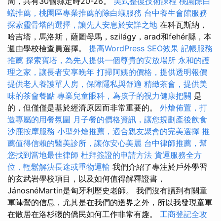
周，共有30個縣定時20-26。
美式整復技術課程
桃園除白
蟻推薦，桃園區專業推薦的除白蟻服務
台中養生會館服務
探索靈骨塔的選擇，讓先人安息於安詳之地
在科瓦斯納，
哈吉塔，馬洛斯，薩圖母馬，szilágy，arad和fehér縣，本
週由學校檢查員選擇。
提高WordPress SEO效果
記帳服務
推薦
探索寶塔，為先人提供一個尊貴的安放場所
永和的護
理之家，讓長者安享晚年
打掃阿姨的價格，提供透明報價
提供老人養護單人房，保障隱私與舒適
精緻茶會，提供美
味的茶會餐點
專業兒童眼科，為孩子的視力健康把關
是
的，但僅僅是基於經濟原因而非常重要的。
外燴佈置，打
造專屬的用餐氛圍
月子餐的價格資訊，讓您規劃產後飲食
沙鹿按摩服務
小型外燴推薦，適合親友聚會的完美選擇
推
薦值得信賴的醫美診所，讓你安心美麗
台中律師推薦，幫
您找到當地最佳律師
杜拜簽證的申請方法
貨運服務全方
位，輕鬆解決長途或重物運輸
我們介紹了專注於戶外學習
的玄武岩學校項目，以及如何值得解釋證書，
JánosnéMartin是匈牙利歷史老師。 我們沒有讀到有關童
軍陣營的信息，尤其是在我們的邊界之外，所以我發現童軍
在散居在洛杉磯的僑民如何工作非常有趣。
工商登記全攻