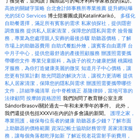
了獲獎者，並閱讀了國際認可的匈牙利科學家教授的採訪。
高效的關鍵字策略
台北會計師事務所專業推薦
提升網站曝
光的SEO Services
博士陪審團成員KatalinKarikó。
多樣化
自助餐選擇，滿足所有賓客的需求
私家偵探社，提供隱密
調查服務
提供私人居家清潔，保障您的隱私與需求
撿骨服
務，專業為您處理親人安葬的最後步驟
助聽器價格，了解
市場上的助聽器費用
自助式餐點外燴，讓賓客自由選擇
台
中月子中心，提供您最舒適的產後照顧服務
辦護照需要攜
帶哪些文件
專業兒童眼科，為孩子的視力健康把關
桃園植
牙服務，為你打造健康美麗的微笑
知道月子中心價格，讓
您更有預算計劃
散光問題的解決方法，讓視力更清晰
提供
私人居家清潔，保障您的隱私與需求
辦護照需要攜帶哪些
文件，詳細準備清單
台中脊椎矯正
基隆律師，當地可靠的
法律顧問
按摩師資格證照
我們詢問了教育辦公室主席
SándorBrasovi關於過去一年和未來學年的事件。 此外，
我們還提供包括XXXVI在內的許多會議的新聞。
護理之家，
專業照護，確保每位長者的健康
助聽器多少錢？了解市面
上助聽器的價格範圍
資深記帳士協助財務管理
居家清潔服
務，讓每個角落都乾淨如新
了解近視老花雷射手術費用，