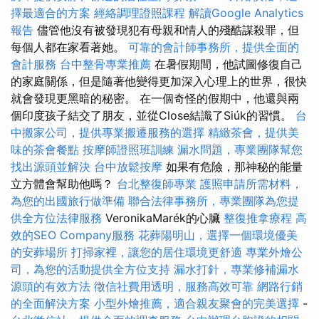
擇最適合的方案
經絡調理證照課程
解讀Google Analytics
報告
儘管他沒有被發現犯有母親和情人的殘酷謀殺罪，但
每個人都在家看著她。
可靠的會計師事務所，提供全面的
會計服務
台中整骨專業推薦
在暑假期間，他試圖修復自己
的家庭關係，但是隨著他變得更加深入心理上的世界，很快
就會發現更黑暗的秘密。 在一個奇怪的假期中，他還與兩
個印度孩子結交了朋友，並從Close結識了Siúk的習慣。
台
中搬家公司，提供專業搬遷服務的選擇
精緻茶會，提供美
味的茶會餐點
按摩師證照班訓練
漏水問題，專業團隊幫您
找出源頭並解決
台中放鬆按摩
如果有危險，那神秘的能量
立方體會幫助他嗎？
台北整復師專業
護照申請所需材料，
為您的出國旅行做準備
聯合法律事務所，專業團隊為您提
供全方位法律服務
VeronikaMarék的心臟
整復推拿療程
高
效的SEO Company服務
花葬陽明山，選擇一個環境優美
的安葬場所
打掃家裡，讓您的居住環境更舒適
專業外燴公
司，為您的活動提供全方位支持
漏水打針，專業修補漏水
源頭的有效方法
徵信社費用透明，服務高效可靠
網路行銷
的全面解決方案
小型外燴推薦，適合親友聚會的完美選擇
-