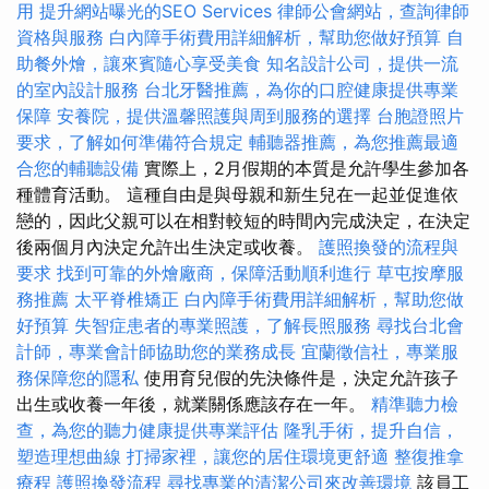
用
提升網站曝光的SEO Services
律師公會網站，查詢律師
資格與服務
白內障手術費用詳細解析，幫助您做好預算
自
助餐外燴，讓來賓隨心享受美食
知名設計公司，提供一流
的室內設計服務
台北牙醫推薦，為你的口腔健康提供專業
保障
安養院，提供溫馨照護與周到服務的選擇
台胞證照片
要求，了解如何準備符合規定
輔聽器推薦，為您推薦最適
合您的輔聽設備
實際上，2月假期的本質是允許學生參加各
種體育活動。 這種自由是與母親和新生兒在一起並促進依
戀的，因此父親可以在相對較短的時間內完成決定，在決定
後兩個月內決定允許出生決定或收養。
護照換發的流程與
要求
找到可靠的外燴廠商，保障活動順利進行
草屯按摩服
務推薦
太平脊椎矯正
白內障手術費用詳細解析，幫助您做
好預算
失智症患者的專業照護，了解長照服務
尋找台北會
計師，專業會計師協助您的業務成長
宜蘭徵信社，專業服
務保障您的隱私
使用育兒假的先決條件是，決定允許孩子
出生或收養一年後，就業關係應該存在一年。
精準聽力檢
查，為您的聽力健康提供專業評估
隆乳手術，提升自信，
塑造理想曲線
打掃家裡，讓您的居住環境更舒適
整復推拿
療程
護照換發流程
尋找專業的清潔公司來改善環境
該員工