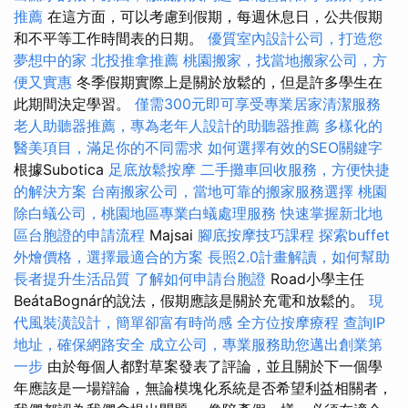
推薦
在這方面，可以考慮到假期，每週休息日，公共假期
和不平等工作時間表的日期。
優質室內設計公司，打造您
夢想中的家
北投推拿推薦
桃園搬家，找當地搬家公司，方
便又實惠
冬季假期實際上是關於放鬆的，但是許多學生在
此期間決定學習。
僅需300元即可享受專業居家清潔服務
老人助聽器推薦，專為老年人設計的助聽器推薦
多樣化的
醫美項目，滿足你的不同需求
如何選擇有效的SEO關鍵字
根據Subotica
足底放鬆按摩
二手攤車回收服務，方便快捷
的解決方案
台南搬家公司，當地可靠的搬家服務選擇
桃園
除白蟻公司，桃園地區專業白蟻處理服務
快速掌握新北地
區台胞證的申請流程
Majsai
腳底按摩技巧課程
探索buffet
外燴價格，選擇最適合的方案
長照2.0計畫解讀，如何幫助
長者提升生活品質
了解如何申請台胞證
Road小學主任
BeátaBognár的說法，假期應該是關於充電和​​放鬆的。
現
代風裝潢設計，簡單卻富有時尚感
全方位按摩療程
查詢IP
地址，確保網路安全
成立公司，專業服務助您邁出創業第
一步
由於每個人都對草案發表了評論，並且關於下一個學
年應該是一場辯論，無論模塊化系統是否希望利益相關者，