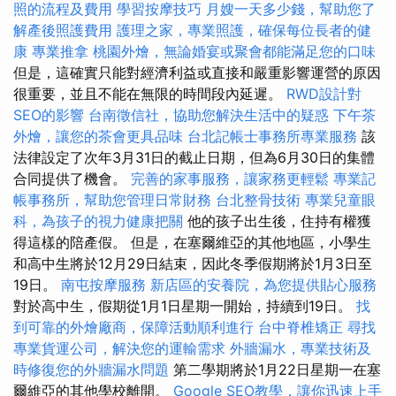
照的流程及費用
學習按摩技巧
月嫂一天多少錢，幫助您了
解產後照護費用
護理之家，專業照護，確保每位長者的健
康
專業推拿
桃園外燴，無論婚宴或聚會都能滿足您的口味
但是，這確實只能對經濟利益或直接和嚴重影響運營的原因
很重要，並且不能在無限的時間段內延遲。
RWD設計對
SEO的影響
台南徵信社，協助您解決生活中的疑惑
下午茶
外燴，讓您的茶會更具品味
台北記帳士事務所專業服務
該
法律設定了次年3月31日的截止日期，但為6月30日的集體
合同提供了機會。
完善的家事服務，讓家務更輕鬆
專業記
帳事務所，幫助您管理日常財務
台北整骨技術
專業兒童眼
科，為孩子的視力健康把關
他的孩子出生後，住持有權獲
得這樣的陪產假。 但是，在塞爾維亞的其他地區，小學生
和高中生將於12月29日結束，因此冬季假期將於1月3日至
19日。
南屯按摩服務
新店區的安養院，為您提供貼心服務
對於高中生，假期從1月1日星期一開始，持續到19日。
找
到可靠的外燴廠商，保障活動順利進行
台中脊椎矯正
尋找
專業貨運公司，解決您的運輸需求
外牆漏水，專業技術及
時修復您的外牆漏水問題
第二學期將於1月22日星期一在塞
爾維亞的其他學校離開。
Google SEO教學，讓你迅速上手