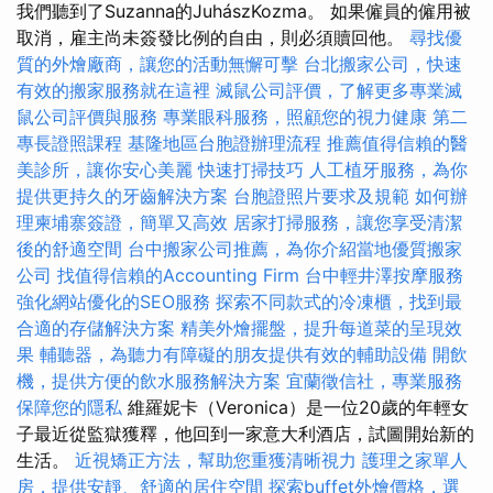
我們聽到了Suzanna的JuhászKozma。 如果僱員的僱用被
取消，雇主尚未簽發比例的自由，則必須贖回他。
尋找優
質的外燴廠商，讓您的活動無懈可擊
台北搬家公司，快速
有效的搬家服務就在這裡
滅鼠公司評價，了解更多專業滅
鼠公司評價與服務
專業眼科服務，照顧您的視力健康
第二
專長證照課程
基隆地區台胞證辦理流程
推薦值得信賴的醫
美診所，讓你安心美麗
快速打掃技巧
人工植牙服務，為你
提供更持久的牙齒解決方案
台胞證照片要求及規範
如何辦
理柬埔寨簽證，簡單又高效
居家打掃服務，讓您享受清潔
後的舒適空間
台中搬家公司推薦，為你介紹當地優質搬家
公司
找值得信賴的Accounting Firm
台中輕井澤按摩服務
強化網站優化的SEO服務
探索不同款式的冷凍櫃，找到最
合適的存儲解決方案
精美外燴擺盤，提升每道菜的呈現效
果
輔聽器，為聽力有障礙的朋友提供有效的輔助設備
開飲
機，提供方便的飲水服務解決方案
宜蘭徵信社，專業服務
保障您的隱私
維羅妮卡（Veronica）是一位20歲的年輕女
子最近從監獄獲釋，他回到一家意大利酒店，試圖開始新的
生活。
近視矯正方法，幫助您重獲清晰視力
護理之家單人
房，提供安靜、舒適的居住空間
探索buffet外燴價格，選