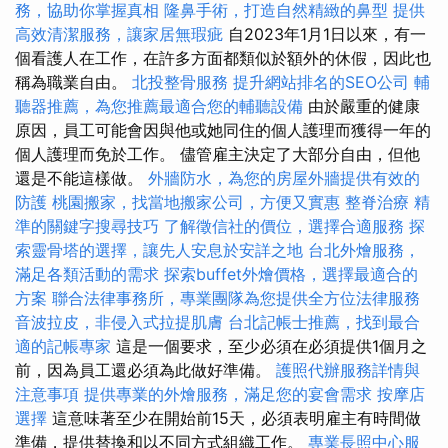
務，協助你掌握真相
隆鼻手術，打造自然精緻的鼻型
提供
高效清潔服務，讓家居無瑕疵
自2023年1月1日以來，有一
個看護人在工作，在許多方面都類似於額外的休假，因此也
稱為職業自由。
北投整骨服務
提升網站排名的SEO公司
輔
聽器推薦，為您推薦最適合您的輔聽設備
由於嚴重的健康
原因，員工可能會因與他或她同住的個人護理而獲得一年的
個人護理而免於工作。 儘管雇主決定了大部分自由，但他
還是不能這樣做。
外牆防水，為您的房屋外牆提供有效的
防護
桃園搬家，找當地搬家公司，方便又實惠
整脊治療
精
準的關鍵字搜尋技巧
了解徵信社的價位，選擇合適服務
探
索靈骨塔的選擇，讓先人安息於安詳之地
台北外燴服務，
滿足各類活動的需求
探索buffet外燴價格，選擇最適合的
方案
聯合法律事務所，專業團隊為您提供全方位法律服務
音波拉皮，非侵入式拉提肌膚
台北記帳士推薦，找到最合
適的記帳專家
這是一個要求，至少必須在必須提供1個月之
前，因為員工還必須為此做好準備。
護照代辦服務詳情與
注意事項
提供專業的外燴服務，滿足您的宴會需求
按摩店
選擇
這意味著至少在開始前15天，必須表明雇主有時間做
準備，提供替換和以不同方式組織工作。
專業長照中心服