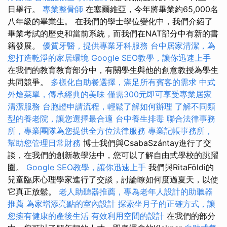
日舉行。
專業整骨師
在塞爾維亞，今年將畢業約65,000名
八年級的畢業生。 在我們的學士學位變化中，我們介紹了
畢業考試的歷史和當前系統，而我們在NAT部分中有新的書
籍發展。
優質牙醫，提供專業牙科服務
台中居家清潔，為
您打造乾淨的家居環境
Google SEO教學，讓你迅速上手
在我們的教育教育部分中，有關學生與他的創意教授為學生
共同競爭。
多樣化自助餐選擇，滿足所有賓客的需求
中式
外燴菜單，傳承經典的美味
僅需300元即可享受專業居家
清潔服務
台胞證申請流程，輕鬆了解如何辦理
了解不同類
型的養老院，讓您選擇最合適
台中養生排毒
聯合法律事務
所，專業團隊為您提供全方位法律服務
專業記帳事務所，
幫助您管理日常財務
博士我們與CsabaSzántay進行了交
談，在我們的創新教學法中，您可以了解自由式學校的跳躍
圈。
Google SEO教學，讓你迅速上手
我們與RitaFöldi的
兒童臨床心理學家進行了交談，討論瞭如何度過夏天，以使
它真正放鬆。
老人助聽器推薦，專為老年人設計的助聽器
推薦
為家增添亮點的室內設計
探索坐月子的正確方式，讓
您擁有健康的產後生活
有效利用空間的設計
在我們的部分