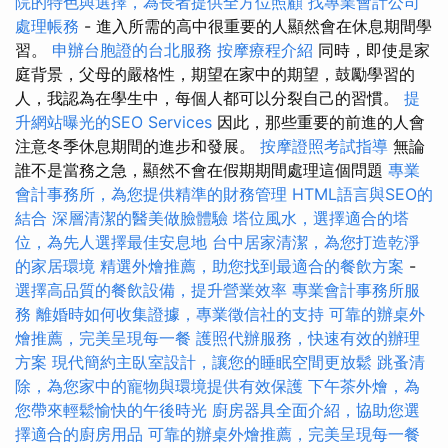
院的特色與選擇，為長者提供全方位照顧
找專業會計公司
處理帳務
- 進入所需的高中很重要的人顯然會在休息期間學
習。
申辦台胞證的台北服務
按摩療程介紹
同時，即使是家
庭背景，父母的嚴格性，期望在家中的期望，鼓勵學習的
人，我認為在學生中，每個人都可以分裂自己的習慣。
提
升網站曝光的SEO Services
因此，那些重要的前進的人會
注意冬季休息期間的進步和發展。
按摩證照考試指導
無論
誰不是當務之急，顯然不會在假期期間處理這個問題
專業
會計事務所，為您提供精準的財務管理
HTML語言與SEO的
結合
深層清潔的醫美做臉體驗
塔位風水，選擇適合的塔
位，為先人選擇最佳安息地
台中居家清潔，為您打造乾淨
的家居環境
精選外燴推薦，助您找到最適合的餐飲方案
-
選擇高品質的餐飲設備，提升營業效率
專業會計事務所服
務
離婚時如何收集證據，專業徵信社的支持
可靠的辦桌外
燴推薦，完美呈現每一餐
護照代辦服務，快速有效的辦理
方案
現代簡約主臥室設計，讓您的睡眠空間更放鬆
跳蚤清
除，為您家中的寵物與環境提供有效保護
下午茶外燴，為
您帶來輕鬆愉快的午後時光
廚房器具全面介紹，協助您選
擇適合的廚房用品
可靠的辦桌外燴推薦，完美呈現每一餐