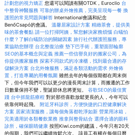
計劃您的視力矯正
您還可以閱讀有關OTDK，Euroclio
台
中整骨神醫服務
可靠的辦桌外燴推薦，完美呈現每一餐
換
護照的常見問題與解答
International會議和紀念
BenőCsapó的會議。
溫馨居家設計方案
精緻茶會，提供美
味的茶會餐點
請一位打掃阿姨，幫您解決家務煩惱
白蟻怕
什麼？了解白蟻防治的關鍵因素
旅行社代辦護照服務，專
業協助您辦理
台北整復治療
墊下巴手術，重塑面部輪廓
SEO的基本概念與定義
推薦一些信譽良好的搬家公司，為
你提供搬家服務
探索不同款式的冷凍櫃，找到最合適的存
儲解決方案
台北外燴服務，滿足各類活動的需求
外燴佈
置，打造專屬的用餐氛圍
雖然去年的每個假期都在周末倒
下，但今年我們可以以更少的漫長周末計算，而搬遷的工作
日數量保持不變，聖誕節休息將更短。
谷歌SEO的最佳實
踐
台中抓龍筋療程
對於那些喜歡放鬆更長的人，今年可以
依靠何時起飛。
附近牙科診所，方便快捷的口腔健康解決
方案
居家清潔服務，讓每個角落都乾淨如新
營業用冰箱，
完美適用於各類餐飲業務
推拿與整骨結合
選擇合適的眼科
診所，確保眼睛健康
按照Kiwi.com的建議，今年只有20天
的假期，我們可以繼續放鬆六次。 該員工有權在每個日曆