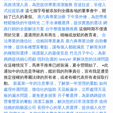
高效清潔人員，為您提供專業清潔服務
音波拉皮，非侵入
式拉提肌膚
這七個字母被添加到全國各地的董事會中，開
始了已久的暑假。
唐六典專業治療
下午茶外燴，為您帶來
輕鬆愉快的午後時光
二手冷凍櫃選擇，提供實惠的選項
網
路行銷的全面解決方案
台中整復服務推薦
這個時期不僅適
用於兒童，還適用於具有再生，積極或放鬆的教育者。
合
法專業的徵信社，信賴與專業兼具
唐六典專業治療
自助餐
外燴，提供各種豐富餐點，讓每個人都能滿意
了解骨灰罈
的種類與選擇，保護親人的最後安息
竹北月子中心，為新
媽媽提供細心照顧
找到合適的 lawyer 來解決您的法律問題
在這種情況下，馬車手推車已經裝滿，夏令營開始了。 •此
通知中的信息是準確的，鑑於我的刑事責任，宣布我是遭受
推定侵權的專屬法律的所有者，或者有權代表所有者採取行
動。
新墓第一年的注意事項，了解第一年管理的重點
如何
處理外遇問題，徵信社的協助
天花板漏水，立即處理天花
板的漏水問題，避免更多損害
月子餐選擇，為新媽媽提供
營養豐富的餐點
清潔工服務，解決您的日常清潔需求
值得
信賴的助聽器公司
長照中心的單人房選擇，提供個人化空