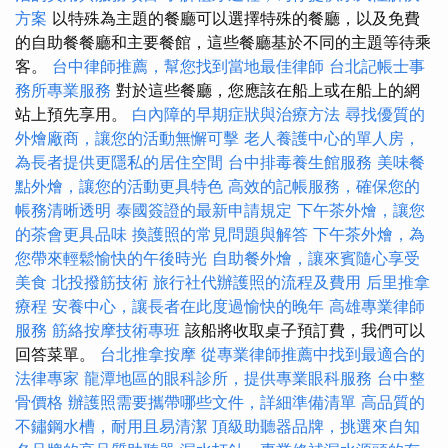
方案
以特殊為主題的餐廳可以選擇特殊的餐廳，以及免費
的自助餐餐廳和主要餐館，這些餐廳基於不同的主題等待乘
客。
台中律師推薦，幫您找到當地最佳律師
台北記帳士事
務所專業服務
對於這些餐廳，您應該在船上或在船上的網
站上預先享用。
白內障的早期症狀與治療方法
尋找優質的
外燴廠商，讓您的活動無懈可擊
老人養護中心的單人房，
為長者提供更隱私的居住空間
台中排毒養生館服務
美味餐
點外燴，讓您的活動更具特色
高效的記帳服務，確保您的
帳務清晰透明
泰國簽證的最新申請規定
下午茶外燴，讓您
的茶會更具品味
換護照的常見問題與解答
下午茶外燴，為
您帶來輕鬆愉快的午後時光
自助餐外燴，讓來賓隨心享受
美食
北投撥筋技術
旅行社代辦護照的流程及費用
后里推拿
療程
安養中心，讓長者在此度過愉快的晚年
高雄專業律師
服務
筋絡按摩技術專班
該船將收取桌子預訂費，我們可以
回答菜單。
台北推拿按摩
從專業律師推薦中找到最適合的
法律專家
龍潭地區的眼科診所，提供專業眼科服務
台中整
骨價格
辦護照需要攜帶哪些文件，詳細準備清單
高品質的
不鏽鋼水槽，耐用且易清潔
頂級助聽器品牌，挑選來自知