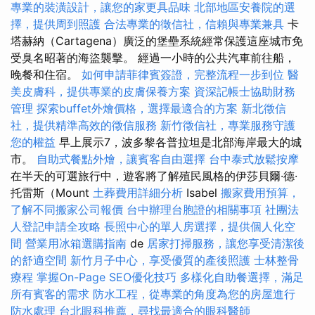
專業的裝潢設計，讓您的家更具品味
北部地區安養院的選
擇，提供周到照護
合法專業的徵信社，信賴與專業兼具
卡
塔赫納（Cartagena）廣泛的堡壘系統經常保護這座城市免
受臭名昭著的海盜襲擊。 經過一小時的公共汽車前往船，
晚餐和住宿。
如何申請菲律賓簽證，完整流程一步到位
醫
美皮膚科，提供專業的皮膚保養方案
資深記帳士協助財務
管理
探索buffet外燴價格，選擇最適合的方案
新北徵信
社，提供精準高效的徵信服務
新竹徵信社，專業服務守護
您的權益
早上展示7，波多黎各普拉坦是北部海岸最大的城
市。
自助式餐點外燴，讓賓客自由選擇
台中泰式放鬆按摩
在半天的可選旅行中，遊客將了解殖民風格的伊莎貝爾·德·
托雷斯（Mount
土葬費用詳細分析
Isabel
搬家費用預算，
了解不同搬家公司報價
台中辦理台胞證的相關事項
社團法
人登記申請全攻略
長照中心的單人房選擇，提供個人化空
間
營業用冰箱選購指南
de
居家打掃服務，讓您享受清潔後
的舒適空間
新竹月子中心，享受優質的產後照護
士林整骨
療程
掌握On-Page SEO優化技巧
多樣化自助餐選擇，滿足
所有賓客的需求
防水工程，從專業的角度為您的房屋進行
防水處理
台北眼科推薦，尋找最適合的眼科醫師