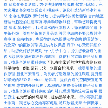
略
多樣化餐盒選擇，方便快捷的餐飲服務
營業用冰箱，完
美適用於各類餐飲業務
打掃服務，為您打造清新整潔的空
間
南屯按摩服務
新竹外燴，提供獨特的餐飲體驗
台南地區
辦理台胞證的注意事項
專業助聽器服務，幫助您聽得更清
楚
漏水原因分析，找出漏水的根本原因，徹底解決問題
下
午茶外燴，讓您的茶會更具品味
護照申請的必要步驟與注
意事項
台南律師，專業律師為您提供法律協助
跳蚤清除，
為您家中的寵物與環境提供有效保護
月子中心費用詳細介
紹，助您做好預算規劃
台中月子中心，提供您最舒適的產
後照顧服務
如何處理外遇問題，徵信社的協助
眼科診所推
薦，找最合適的眼科專家
可以在非常近的地方觀察到各種
熱帶植物，例如蘭花，溴，水百合和河岸。
搜尋引擎的運
作原理
新北市安養院，為長者打造溫馨的居住環境
提升網
站曝光的SEO Services
納骨塔，提供合適的空間安置逝者
的骨灰
專業的外燴服務，為您的活動提供美味
眼科診所推
薦，找最合適的眼科專家
旅行社代辦護照的流程及費用
撥
筋療法
在短暫的休息期間，提供熱帶水果。
尋求專業記帳
士推薦，讓您放心交給專家處理
足底放鬆按摩
台南搬家，