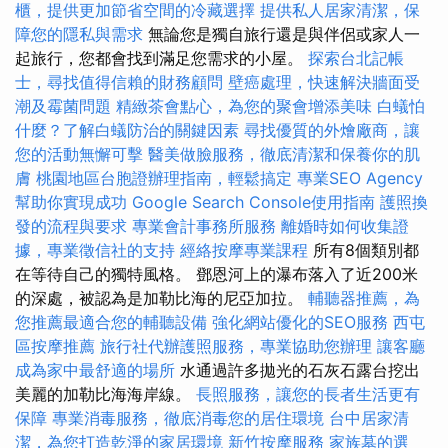
櫃，提供更加節省空間的冷藏選擇
提供私人居家清潔，保
障您的隱私與需求
無論您是獨自旅行還是與伴侶或家人一
起旅行，您都會找到滿足您需求的小屋。
探索台北記帳
士，尋找值得信賴的財務顧問
壁癌處理，快速解決牆面受
潮及霉菌問題
精緻茶會點心，為您的聚會增添美味
白蟻怕
什麼？了解白蟻防治的關鍵因素
尋找優質的外燴廠商，讓
您的活動無懈可擊
醫美做臉服務，徹底清潔和保養你的肌
膚
桃園地區台胞證辦理指南，輕鬆搞定
專業SEO Agency
幫助你實現成功
Google Search Console使用指南
護照換
發的流程與要求
專業會計事務所服務
離婚時如何收集證
據，專業徵信社的支持
經絡按摩專業課程
所有8個類別都
在等待自己的獨特風格。 鄧恩河上的瀑布落入了近200米
的深處，被認為是加勒比海的尼亞加拉。
輔聽器推薦，為
您推薦最適合您的輔聽設備
強化網站優化的SEO服務
西屯
區按摩推薦
旅行社代辦護照服務，專業協助您辦理
讓客廳
成為家中最舒適的場所
水通過許多拋光的石灰石露台挖出
美麗的加勒比海海岸線。
長照服務，讓您的長者生活更有
保障
專業消毒服務，徹底消毒您的居住環境
台中居家清
潔，為您打造乾淨的家居環境
新竹按摩服務
家族墓的選