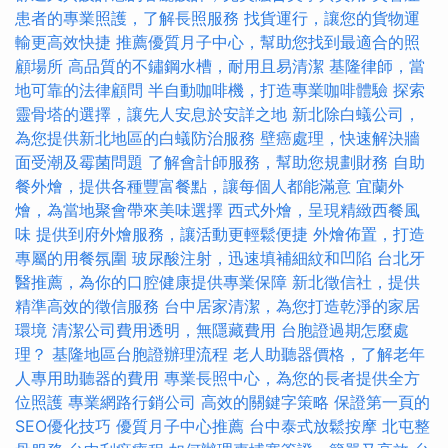
患者的專業照護，了解長照服務
找貨運行，讓您的貨物運
輸更高效快捷
推薦優質月子中心，幫助您找到最適合的照
顧場所
高品質的不鏽鋼水槽，耐用且易清潔
基隆律師，當
地可靠的法律顧問
半自動咖啡機，打造專業咖啡體驗
探索
靈骨塔的選擇，讓先人安息於安詳之地
新北除白蟻公司，
為您提供新北地區的白蟻防治服務
壁癌處理，快速解決牆
面受潮及霉菌問題
了解會計師服務，幫助您規劃財務
自助
餐外燴，提供各種豐富餐點，讓每個人都能滿意
宜蘭外
燴，為當地聚會帶來美味選擇
西式外燴，呈現精緻西餐風
味
提供到府外燴服務，讓活動更輕鬆便捷
外燴佈置，打造
專屬的用餐氛圍
玻尿酸注射，迅速填補細紋和凹陷
台北牙
醫推薦，為你的口腔健康提供專業保障
新北徵信社，提供
精準高效的徵信服務
台中居家清潔，為您打造乾淨的家居
環境
清潔公司費用透明，無隱藏費用
台胞證過期怎麼處
理？
基隆地區台胞證辦理流程
老人助聽器價格，了解老年
人專用助聽器的費用
專業長照中心，為您的長者提供全方
位照護
專業網路行銷公司
高效的關鍵字策略
保證第一頁的
SEO優化技巧
優質月子中心推薦
台中泰式放鬆按摩
北屯整