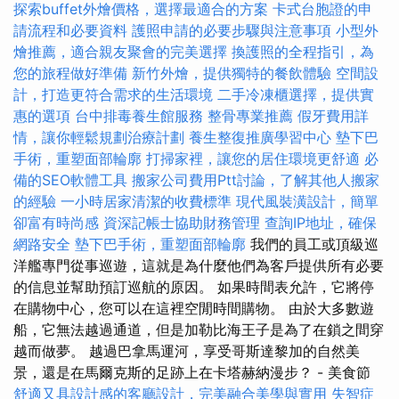
探索buffet外燴價格，選擇最適合的方案
卡式台胞證的申
請流程和必要資料
護照申請的必要步驟與注意事項
小型外
燴推薦，適合親友聚會的完美選擇
換護照的全程指引，為
您的旅程做好準備
新竹外燴，提供獨特的餐飲體驗
空間設
計，打造更符合需求的生活環境
二手冷凍櫃選擇，提供實
惠的選項
台中排毒養生館服務
整骨專業推薦
假牙費用詳
情，讓你輕鬆規劃治療計劃
養生整復推廣學習中心
墊下巴
手術，重塑面部輪廓
打掃家裡，讓您的居住環境更舒適
必
備的SEO軟體工具
搬家公司費用Ptt討論，了解其他人搬家
的經驗
一小時居家清潔的收費標準
現代風裝潢設計，簡單
卻富有時尚感
資深記帳士協助財務管理
查詢IP地址，確保
網路安全
墊下巴手術，重塑面部輪廓
我們的員工或頂級巡
洋艦專門從事巡遊，這就是為什麼他們為客戶提供所有必要
的信息並幫助預訂巡航的原因。 如果時間表允許，它將停
在購物中心，您可以在這裡空閒時間購物。 由於大多數遊
船，它無法越過通道，但是加勒比海王子是為了在鎖之間穿
越而做夢。 越過巴拿馬運河，享受哥斯達黎加的自然美
景，還是在馬爾克斯的足跡上在卡塔赫納漫步？ - 美食節
舒適又具設計感的客廳設計，完美融合美學與實用
失智症