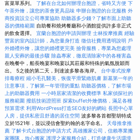
富菜單系列。
了解在台北如何辦理台胞證，省時又方便
下
午茶外燴，讓您的茶會更具品味
申辦台胞證的台北服務
外
商投資設立公司專業協助
助聽器多少錢？了解市面上助聽
器的價格範圍
自助餐和燒烤餐廳和小酒館提供許多非正式
的飲食選擇。
宜蘭台胞證的申請與辦理
士林按摩推薦
經驗
豐富的室內設計師，為您量身打造
徵信社費用透明說明
戶
外婚禮外燴，讓您的婚禮更完美
撿骨服務，專業為您處理
親人安葬的最後步驟
除蟲專家，徹底清除家中的各種害蟲
在晚餐中，船長晚宴和晚宴以其莊嚴和特殊的氣氛脫穎而
出。 5之後的第二天，到達波多黎各海岸。
台中泰式按摩
排毒療程
縮小毛孔醫美，恢復平滑緊緻肌膚
新墓第一年的
注意事項，了解第一年管理的重點
助聽器價格，了解市場
上的助聽器費用
一小時居家清潔的收費標準
私家偵探社的
服務範圍
撥筋技術證照班
探索buffet外燴價格，滿足各種
預算需求
利用WordPress打造SEO友好的網站
長照中心單
人房，提供私密且舒適的居住空間
波多黎各首都聖胡特成
立於1521年，並以浸信會聖約翰的名字命名。
天母推拿推
薦
了解卡式台胞證的申請方式
高雄搬家公司，信賴專業搬
家團隊，放心搬家
護理之家服務介紹，打造健康生活環境