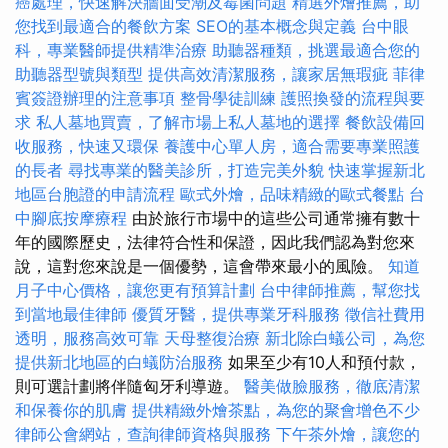
癌處理，快速解決牆面受潮及霉菌問題
精選外燴推薦，助
您找到最適合的餐飲方案
SEO的基本概念與定義
台中眼
科，專業醫師提供精準治療
助聽器種類，挑選最適合您的
助聽器型號與類型
提供高效清潔服務，讓家居無瑕疵
菲律
賓簽證辦理的注意事項
整骨學徒訓練
護照換發的流程與要
求
私人墓地買賣，了解市場上私人墓地的選擇
餐飲設備回
收服務，快速又環保
養護中心單人房，適合需要專業照護
的長者
尋找專業的醫美診所，打造完美外貌
快速掌握新北
地區台胞證的申請流程
歐式外燴，品味精緻的歐式餐點
台
中腳底按摩療程
由於旅行市場中的這些公司通常擁有數十
年的國際歷史，法律符合性和保證，因此我們認為對您來
說，這對您來說是一個優勢，這會帶來最小的風險。
知道
月子中心價格，讓您更有預算計劃
台中律師推薦，幫您找
到當地最佳律師
優質牙醫，提供專業牙科服務
徵信社費用
透明，服務高效可靠
天母整復治療
新北除白蟻公司，為您
提供新北地區的白蟻防治服務
如果至少有10人和預付款，
則可選計劃將伴隨匈牙利導遊。
醫美做臉服務，徹底清潔
和保養你的肌膚
提供精緻外燴茶點，為您的聚會增色不少
律師公會網站，查詢律師資格與服務
下午茶外燴，讓您的