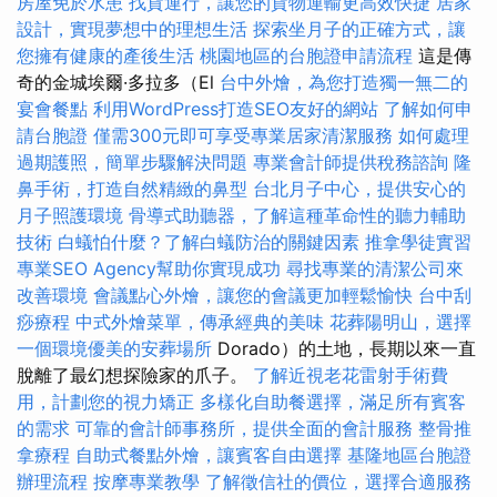
房屋免於水患
找貨運行，讓您的貨物運輸更高效快捷
居家
設計，實現夢想中的理想生活
探索坐月子的正確方式，讓
您擁有健康的產後生活
桃園地區的台胞證申請流程
這是傳
奇的金城埃爾·多拉多（El
台中外燴，為您打造獨一無二的
宴會餐點
利用WordPress打造SEO友好的網站
了解如何申
請台胞證
僅需300元即可享受專業居家清潔服務
如何處理
過期護照，簡單步驟解決問題
專業會計師提供稅務諮詢
隆
鼻手術，打造自然精緻的鼻型
台北月子中心，提供安心的
月子照護環境
骨導式助聽器，了解這種革命性的聽力輔助
技術
白蟻怕什麼？了解白蟻防治的關鍵因素
推拿學徒實習
專業SEO Agency幫助你實現成功
尋找專業的清潔公司來
改善環境
會議點心外燴，讓您的會議更加輕鬆愉快
台中刮
痧療程
中式外燴菜單，傳承經典的美味
花葬陽明山，選擇
一個環境優美的安葬場所
Dorado）的土地，長期以來一直
脫離了最幻想探險家的爪子。
了解近視老花雷射手術費
用，計劃您的視力矯正
多樣化自助餐選擇，滿足所有賓客
的需求
可靠的會計師事務所，提供全面的會計服務
整骨推
拿療程
自助式餐點外燴，讓賓客自由選擇
基隆地區台胞證
辦理流程
按摩專業教學
了解徵信社的價位，選擇合適服務