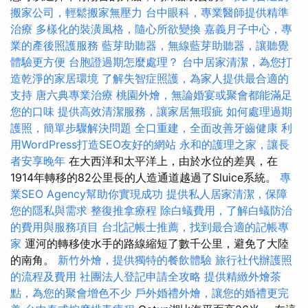
搬家公司，輕鬆搬家無壓力
台中眼科，專業醫師提供精準
治療
多樣化的裝潢風格，隨心所欲變換
嘉義月子中心，專
業的產後照護服務
藍芽助聽器，無線藍芽助聽器，讓聽覺
體驗更方便
台胞證過期怎麼處理？
台中居家清潔，為您打
造乾淨的家居環境
了解失智症照護，為家人提供最合適的
支持
唐六典專業治療
桃園外燴，無論婚宴或聚會都能滿足
您的口味
提供高效清潔服務，讓家居無瑕疵
如何處理過期
護照，簡單步驟解決問題
全口重建，全面改善牙齒健康
利
用WordPress打造SEO友好的網站
永和的護理之家，讓長
者安享晚年
在大西洋和太平洋上，由於水位的差異，在
1914年轉移的82公里長的人造通道越過了Sluice系統。
專
業SEO Agency幫助你實現成功
提供私人居家清潔，保障
您的隱私與需求
整復推拿療程
除白蟻費用，了解白蟻防治
的費用與服務項目
台北記帳士推薦，找到最合適的記帳專
家
運河的轉移使水手的路線縮短了數千公里，避免了大陸
的南角。
新竹外燴，提供獨特的餐飲體驗
旅行社代辦護照
的流程及費用
社團法人登記申請全攻略
提供精緻外燴茶
點，為您的聚會增色不少
戶外婚禮外燴，讓您的婚禮更完