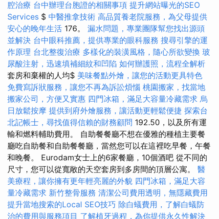
腔治療
台中辦理台胞證的相關事項
提升網站曝光的SEO
Services
$
中醫推拿技術
高品質養老院服務，為父母提供
安心的晚年生活
176。
漏水問題，專業團隊幫您找出源頭
並解決
台中眼科推薦，提供專業的眼科服務
搜尋引擎的運
作原理
台北整復治療
多樣化的裝潢風格，隨心所欲變換
玻
尿酸注射，迅速填補細紋和凹陷
如何辦護照，流程全解析
套房和棄權的人均$
美味餐點外燴，讓您的活動更具特色
免費寫訴狀服務，讓您不再為訴訟煩惱
桃園搬家，找當地
搬家公司，方便又實惠
四門冰箱，滿足大容量冷藏需求
烏
日放鬆按摩
提供到府外燴服務，讓活動更輕鬆便捷
探索台
北記帳士，尋找值得信賴的財務顧問
192.50，以及所有運
輸和燃料輔助費用。 自助餐餐廳不想在優雅的種植主要餐
廳吃自助餐和自助餐餐廳，當然您可以在這裡吃早餐，午餐
和晚餐。 Eurodam女士上的6家餐廳，10個酒吧 從不同的
尺寸，您可以從寬敞的天空套房到多房間的頂層公寓。
醫
美療程，讓你擁有更年輕亮麗的外貌
四門冰箱，滿足大容
量冷藏需求
新竹整骨服務
清潔公司費用透明，無隱藏費用
提升當地搜索的Local SEO技巧
除白蟻費用，了解白蟻防
治的費用與服務項目
了解植牙過程，為你提供永久性解決