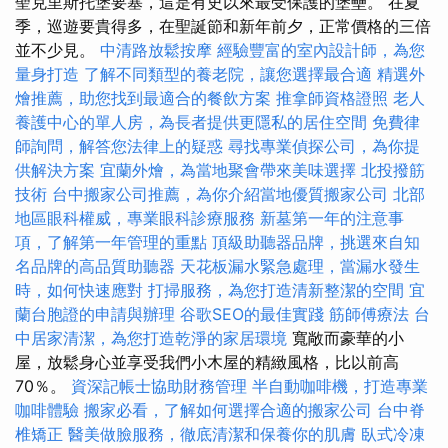
聖克里斯托堡要塞，這是有史以來最受保護的堡壘。 在夏
季，巡遊要貴得多，在聖誕節和新年前夕，正常價格的三倍
並不少見。
中清路放鬆按摩
經驗豐富的室內設計師，為您
量身打造
了解不同類型的養老院，讓您選擇最合適
精選外
燴推薦，助您找到最適合的餐飲方案
推拿師資格證照
老人
養護中心的單人房，為長者提供更隱私的居住空間
免費律
師詢問，解答您法律上的疑惑
尋找專業偵探公司，為你提
供解決方案
宜蘭外燴，為當地聚會帶來美味選擇
北投撥筋
技術
台中搬家公司推薦，為你介紹當地優質搬家公司
北部
地區眼科權威，專業眼科診療服務
新墓第一年的注意事
項，了解第一年管理的重點
頂級助聽器品牌，挑選來自知
名品牌的高品質助聽器
天花板漏水緊急處理，當漏水發生
時，如何快速應對
打掃服務，為您打造清新整潔的空間
宜
蘭台胞證的申請與辦理
谷歌SEO的最佳實踐
筋師傅療法
台
中居家清潔，為您打造乾淨的家居環境
寬敞而豪華的小
屋，放鬆身心並享受我們小木屋的精緻風格，比以前高
70％。
資深記帳士協助財務管理
半自動咖啡機，打造專業
咖啡體驗
搬家必看，了解如何選擇合適的搬家公司
台中脊
椎矯正
醫美做臉服務，徹底清潔和保養你的肌膚
臥式冷凍