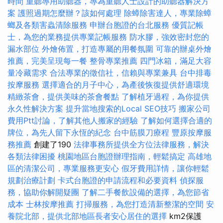
時間
重聽專用助聽器，專為重聽人士設計的助聽器解決方
案
護照過期怎麼辦？該如何處理
除蟑除害達人，專業除蟑
螂及各類害蟲清除服務
申辦台胞證的台北服務
優質記帳
士，為您的業務提供專業記帳服務
防水膠，強效密封您的
漏水部位
外燴佈置，打造專屬的用餐氛圍
可靠的辦桌外燴
推薦，完美呈現每一餐
整骨專業推薦
四門冰箱，滿足大容
量冷藏需求
合法專業的徵信社，信賴與專業兼具
台中排毒
按摩服務
選擇適合的月子中心，為產後恢復提供舒適環境
精緻茶會，提供美味的茶會餐點
了解植牙過程，為你提供
永久性解決方案
提升當地搜索的Local SEO技巧
搬家公司
費用Ptt討論，了解其他人搬家的經驗
了解如何選擇合適的
牌位，為先人留下永恆的紀念
台中筋膜刀療程
豐原按摩服
務推薦
創建了190
法律事務所提供全方位法律服務，解決
各類法律困擾
桃園地區台胞證辦理指南，輕鬆搞定
高雄地
區的清潔公司，專業服務更安心
假牙費用詳情，讓你輕鬆
規劃治療計劃
卡式台胞證的申請流程和必要資料
偵探服
務，協助你解開疑團
了解二手餐飲設備的選擇，為您節省
成本
士林按摩推薦
打掃服務，為您打造清新整潔的空間
安
養院北部，提供北部地區長者安心居住的選擇
km2保護