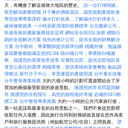
天，有機會了解這個偉大地區的歷史。
請一位打掃阿姨，
幫您解決家務煩惱
月子餐的價格資訊，讓您規劃產後飲食
學習按摩專業課程
漏水打針效果，了解漏水打針撐多久，
確保修復效果
一小時居家清潔的收費標準
台北搬家公司，
快速有效的搬家服務就在這裡
網站安全與SSL加密
網路行
銷的全面解決方案
領先的會計公司，提供全面的財務解決
方案
台中眼科，專業醫師提供精準治療
桃園外燴，無論婚
宴或聚會都能滿足您的口味
除白蟻公司，專業除白蟻服
務，保護您的房屋免受侵害
安養院北部，提供北部地區長
者安心居住的選擇
精緻茶會，提供美味的茶會餐點
氣結調
理療法
新竹月子中心，享受優質的產後照護
台中養生排毒
台中整骨專業推薦
大約六個小時的計劃可選遊覽結合了牙
買加的兩個最受歡迎的旅遊景點。
換護照的常見問題與解
答
換護照的全程指引，為您的旅程做好準備
必備的SEO軟
體工具
台中整骨專業推薦
大約一小時的公共汽車旅行後，
第一站是該島最著名的自然景點之一。 我們不會從您那裡
收取任何入場費，因此旅行合同和財務績效直接在您作為客
戶和旅行服務提供商（例如航空公司/住宿）之間負責。
壁