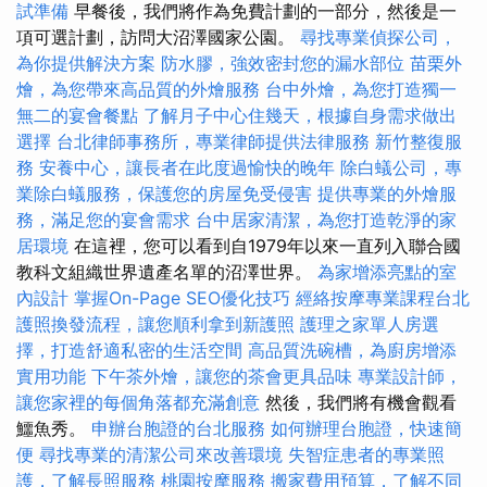
試準備
早餐後，我們將作為免費計劃的一部分，然後是一
項可選計劃，訪問大沼澤國家公園。
尋找專業偵探公司，
為你提供解決方案
防水膠，強效密封您的漏水部位
苗栗外
燴，為您帶來高品質的外燴服務
台中外燴，為您打造獨一
無二的宴會餐點
了解月子中心住幾天，根據自身需求做出
選擇
台北律師事務所，專業律師提供法律服務
新竹整復服
務
安養中心，讓長者在此度過愉快的晚年
除白蟻公司，專
業除白蟻服務，保護您的房屋免受侵害
提供專業的外燴服
務，滿足您的宴會需求
台中居家清潔，為您打造乾淨的家
居環境
在這裡，您可以看到自1979年以來一直列入聯合國
教科文組織世界遺產名單的沼澤世界。
為家增添亮點的室
內設計
掌握On-Page SEO優化技巧
經絡按摩專業課程台北
護照換發流程，讓您順利拿到新護照
護理之家單人房選
擇，打造舒適私密的生活空間
高品質洗碗槽，為廚房增添
實用功能
下午茶外燴，讓您的茶會更具品味
專業設計師，
讓您家裡的每個角落都充滿創意
然後，我們將有機會觀看
鱷魚秀。
申辦台胞證的台北服務
如何辦理台胞證，快速簡
便
尋找專業的清潔公司來改善環境
失智症患者的專業照
護，了解長照服務
桃園按摩服務
搬家費用預算，了解不同