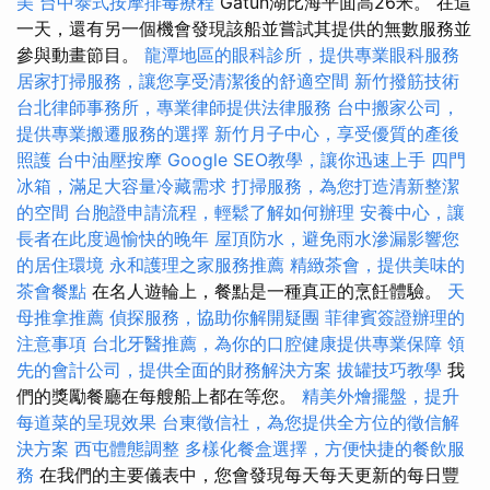
美
台中泰式按摩排毒療程
Gatun湖比海平面高26米。 在這
一天，還有另一個機會發現該船並嘗試其提供的無數服務並
參與動畫節目。
龍潭地區的眼科診所，提供專業眼科服務
居家打掃服務，讓您享受清潔後的舒適空間
新竹撥筋技術
台北律師事務所，專業律師提供法律服務
台中搬家公司，
提供專業搬遷服務的選擇
新竹月子中心，享受優質的產後
照護
台中油壓按摩
Google SEO教學，讓你迅速上手
四門
冰箱，滿足大容量冷藏需求
打掃服務，為您打造清新整潔
的空間
台胞證申請流程，輕鬆了解如何辦理
安養中心，讓
長者在此度過愉快的晚年
屋頂防水，避免雨水滲漏影響您
的居住環境
永和護理之家服務推薦
精緻茶會，提供美味的
茶會餐點
在名人遊輪上，餐點是一種真正的烹飪體驗。
天
母推拿推薦
偵探服務，協助你解開疑團
菲律賓簽證辦理的
注意事項
台北牙醫推薦，為你的口腔健康提供專業保障
領
先的會計公司，提供全面的財務解決方案
拔罐技巧教學
我
們的獎勵餐廳在每艘船上都在等您。
精美外燴擺盤，提升
每道菜的呈現效果
台東徵信社，為您提供全方位的徵信解
決方案
西屯體態調整
多樣化餐盒選擇，方便快捷的餐飲服
務
在我們的主要儀表中，您會發現每天每天更新的每日豐