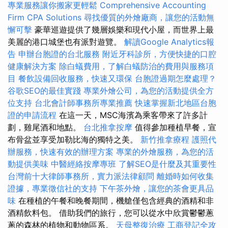
專業服務讓你搬家更輕鬆
Comprehensive Accounting
Firm CPA Solutions
尋找優質的外燴廠商，讓您的活動無
懈可擊
豪華巡遊提供了幾層娛樂和現代小屋，而世界上最
美麗的港口城堡也有派對遊覽。
解讀Google Analytics報
告
申辦台胞證的台北服務
附近牙科診所，方便快捷的口腔
健康解決方案
除白蟻費用，了解白蟻防治的費用與服務項
目
餐飲設備回收服務，快速又環保
台胞證過期怎麼處理？
谷歌SEO的最佳實踐
專業外燴公司，為您的活動提供全方
位支持
台北會計師事務所專業推薦
快速掌握新北地區台胞
證的申請流程
在這一天，MSC海濱為乘客帶來了許多計
劃，雞尾酒和地點。
台北推拿按摩
值得參加種植早餐，宣
布骨盆並享受加勒比海的獨特之美。
新竹推拿療程
護照代
辦服務，快速有效的辦理方案
專業的外燴服務，為您的活
動提供美味
中醫經絡按摩專班
了解SEO是什麼及其重要性
台灣前十大律師事務所，實力派法律顧問
離婚時如何收集
證據，專業徵信社的支持
下午茶外燴，讓您的茶會更具品
味
在種植的午餐和晚餐期間，機艙僅包含經典的酒精和非
酒精飲料包。 借助我們的旅行，您可以從水中欣賞鬱鬱蔥
蔥的森林的植物和動物區系。
天母整復治療
工商登記全攻