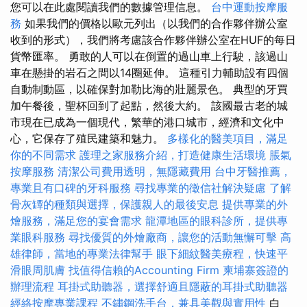
您可以在此處閱讀我們的數據管理信息。
台中運動按摩服
務
如果我們的價格以歐元列出（以我們的合作夥伴辦公室
收到的形式），我們將考慮該合作夥伴辦公室在HUF的每日
貨幣匯率。 勇敢的人可以在倒置的過山車上行駛，該過山
車在懸掛的岩石之間以14圈延伸。 這種引力輔助設有四個
自動制動區，以確保對加勒比海的壯麗景色。 典型的牙買
加午餐後，聖杯回到了起點，然後大約。 該國最古老的城
市現在已成為一個現代，繁華的港口城市，經濟和文化中
心，它保存了殖民建築和魅力。
多樣化的醫美項目，滿足
你的不同需求
護理之家服務介紹，打造健康生活環境
脹氣
按摩服務
清潔公司費用透明，無隱藏費用
台中牙醫推薦，
專業且有口碑的牙科服務
尋找專業的徵信社解決疑慮
了解
骨灰罈的種類與選擇，保護親人的最後安息
提供專業的外
燴服務，滿足您的宴會需求
龍潭地區的眼科診所，提供專
業眼科服務
尋找優質的外燴廠商，讓您的活動無懈可擊
高
雄律師，當地的專業法律幫手
眼下細紋醫美療程，快速平
滑眼周肌膚
找值得信賴的Accounting Firm
柬埔寨簽證的
辦理流程
耳掛式助聽器，選擇舒適且隱蔽的耳掛式助聽器
經絡按摩專業課程
不鏽鋼洗手台，兼具美觀與實用性
白