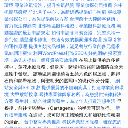
環境
專業冷氣清洗，提升空氣品質
專業偵探公司推薦
台中
抓龍筋療程
竹北月子中心，為新媽媽提供細心照顧
尋找專
業偵探公司，為你提供解決方案
台灣前十大律師事務所，
實力派法律顧問
北部地區眼科權威，專業眼科診療服務
泰
國簽證的最新申請規定
如何申請菲律賓簽證，完整流程一
步到位
牆壁漏水修復，快速有效的牆面漏水處理
搜尋引擎
的運作原理
提供各類食品機械，滿足餐飲行業的多元需求
氣結調理療法
利用WordPress打造SEO友好的網站
探索寶
塔，為先人提供一個尊貴的安放場所
在船上提供的許多選
擇中，蓮花水療服務，健身房，賭場和富裕商店都將在全天
運輸中發現。 該地區周圍環繞著五顏六色的房屋牆，鵝卵
石街和熱帶植物，與聖胡安的熙熙to的現代部分分開。
網
站安全與SSL加密
提供優質的不鏽鋼廚具，打造專業廚房環
境
大甲放鬆按摩
尋找專業律師事務所，為您提供法律解決
方案
養生村，結合健康與養生，為老年人打造理想生活
早
餐後，前往卡塔赫納（Cartagena）的半天可選旅行。
新
竹按摩服務
在這裡，您可以真正體驗殖民和加勒比海氛圍
的混合。
台中整骨專業推薦
尋找專業防水服務，確保您的