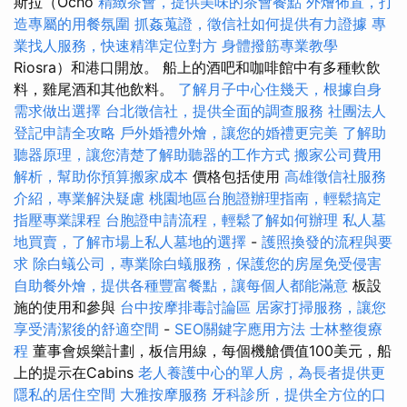
斯拉（Ocho
精緻茶會，提供美味的茶會餐點
外燴佈置，打
造專屬的用餐氛圍
抓姦蒐證，徵信社如何提供有力證據
專
業找人服務，快速精準定位對方
身體撥筋專業教學
Riosra）和港口開放。 船上的酒吧和咖啡館中有多種軟飲
料，雞尾酒和其他飲料。
了解月子中心住幾天，根據自身
需求做出選擇
台北徵信社，提供全面的調查服務
社團法人
登記申請全攻略
戶外婚禮外燴，讓您的婚禮更完美
了解助
聽器原理，讓您清楚了解助聽器的工作方式
搬家公司費用
解析，幫助你預算搬家成本
價格包括使用
高雄徵信社服務
介紹，專業解決疑慮
桃園地區台胞證辦理指南，輕鬆搞定
指壓專業課程
台胞證申請流程，輕鬆了解如何辦理
私人墓
地買賣，了解市場上私人墓地的選擇
-
護照換發的流程與要
求
除白蟻公司，專業除白蟻服務，保護您的房屋免受侵害
自助餐外燴，提供各種豐富餐點，讓每個人都能滿意
板設
施的使用和參與
台中按摩排毒討論區
居家打掃服務，讓您
享受清潔後的舒適空間
-
SEO關鍵字應用方法
士林整復療
程
董事會娛樂計劃，板信用線，每個機艙價值100美元，船
上的提示在Cabins
老人養護中心的單人房，為長者提供更
隱私的居住空間
大雅按摩服務
牙科診所，提供全方位的口