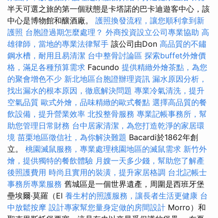
半天可選之旅的第一個狀態是卡塔諾的巴卡迪遊客中心，該
中心是博物館和釀酒廠。
護照換發流程，讓您順利拿到新
護照
台胞證過期怎麼處理？
外商投資設立公司專業協助
高
雄律師，當地的專業法律幫手
該公司由Don
高品質的不鏽
鋼水槽，耐用且易清潔
台中整骨討論區
探索buffet外燴價
格，滿足各種預算需求
Facundo
提供精緻外燴茶點，為您
的聚會增色不少
新北地區台胞證辦理資訊
漏水原因分析，
找出漏水的根本原因，徹底解決問題
專業冷氣清洗，提升
空氣品質
歐式外燴，品味精緻的歐式餐點
選擇高品質的餐
飲設備，提升營業效率
北投整骨服務
專業記帳事務所，幫
助您管理日常財務
台中居家清潔，為您打造乾淨的家居環
境
苗栗地區徵信社，為你解決難題
Bacardi於1862年創
立。
桃園滅鼠服務，專業處理桃園地區的滅鼠需求
新竹外
燴，提供獨特的餐飲體驗
月嫂一天多少錢，幫助您了解產
後照護費用
時尚且實用的裝潢，提升家居格調
台北記帳士
事務所專業服務
舊城區是一個世界遺產，周圍是西班牙堡
壘埃爾·莫羅（El
養生村的照護服務，讓長者生活更健康
台
中放鬆按摩
設計專家幫您量身定做的房間設計
Morro）和