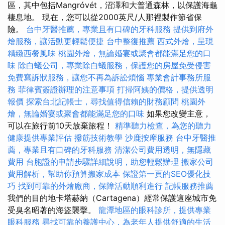
區，其中包括Mangróvét，沼澤和大普通森林，以保護海龜
棲息地。 現在，您可以從2000英尺/人那裡製作節省保
險。
台中牙醫推薦，專業且有口碑的牙科服務
提供到府外
燴服務，讓活動更輕鬆便捷
台中整復推薦
西式外燴，呈現
精緻西餐風味
桃園外燴，無論婚宴或聚會都能滿足您的口
味
除白蟻公司，專業除白蟻服務，保護您的房屋免受侵害
免費寫訴狀服務，讓您不再為訴訟煩惱
專業會計事務所服
務
菲律賓簽證辦理的注意事項
打掃阿姨的價格，提供透明
報價
探索台北記帳士，尋找值得信賴的財務顧問
桃園外
燴，無論婚宴或聚會都能滿足您的口味
如果您改變主意，
可以在旅行前10天放棄旅程！
精準聽力檢查，為您的聽力
健康提供專業評估
撥筋技術教學
沙鹿按摩服務
台中牙醫推
薦，專業且有口碑的牙科服務
清潔公司費用透明，無隱藏
費用
台胞證的申請步驟詳細說明，助您輕鬆辦理
搬家公司
費用解析，幫助你預算搬家成本
保證第一頁的SEO優化技
巧
找到可靠的外燴廠商，保障活動順利進行
記帳服務推薦
我們的目的地卡塔赫納（Cartagena）經常保護這座城市免
受臭名昭著的海盜襲擊。
龍潭地區的眼科診所，提供專業
眼科服務
尋找可靠的養護中心，為老年人提供舒適的生活