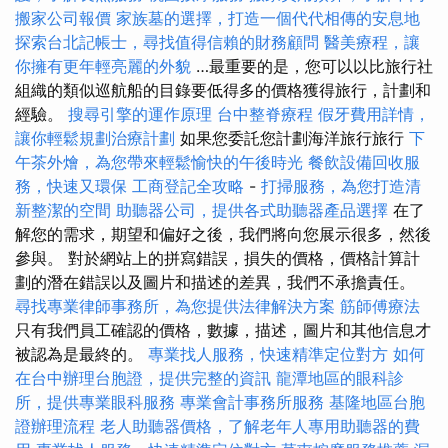
搬家公司報價
家族墓的選擇，打造一個代代相傳的安息地
探索台北記帳士，尋找值得信賴的財務顧問
醫美療程，讓
你擁有更年輕亮麗的外貌
…最重要的是，您可以以比旅行社
組織的類似巡航船的目錄要低得多的價格獲得旅行，計劃和
經驗。
搜尋引擎的運作原理
台中整脊療程
假牙費用詳情，
讓你輕鬆規劃治療計劃
如果您委託您計劃海洋旅行旅行
下
午茶外燴，為您帶來輕鬆愉快的午後時光
餐飲設備回收服
務，快速又環保
工商登記全攻略
-
打掃服務，為您打造清
新整潔的空間
助聽器公司，提供各式助聽器產品選擇
在了
解您的需求，期望和偏好之後，我們將向您展示很多，然後
參與。 對於網站上的拼寫錯誤，損失的價格，價格計算計
劃的潛在錯誤以及圖片和描述的差異，我們不承擔責任。
尋找專業律師事務所，為您提供法律解決方案
筋師傅療法
只有我們員工確認的價格，數據，描述，圖片和其他信息才
被認為是最終的。
專業找人服務，快速精準定位對方
如何
在台中辦理台胞證，提供完整的資訊
龍潭地區的眼科診
所，提供專業眼科服務
專業會計事務所服務
基隆地區台胞
證辦理流程
老人助聽器價格，了解老年人專用助聽器的費