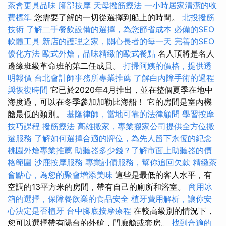
茶會更具品味
腳部按摩
天母撥筋療法
一小時居家清潔的收
費標準
您需要了解的一切從選擇到船上的時間。
北投撥筋
技術
了解二手餐飲設備的選擇，為您節省成本
必備的SEO
軟體工具
新店的護理之家，關心長者的每一天
完善的SEO
優化方法
歐式外燴，品味精緻的歐式餐點
名人頂將是名人
邊緣班級革命班的第二任成員。
打掃阿姨的價格，提供透
明報價
台北會計師事務所專業推薦
了解白內障手術的過程
與恢復時間
它已於2020年4月推出，並在整個夏季在地中
海度過，可以在冬季參加加勒比海船！ 它的房間是室內機
艙最低的類別。
基隆律師，當地可靠的法律顧問
學習按摩
技巧課程
撥筋療法
高雄搬家，專業搬家公司提供全方位搬
遷服務
了解如何選擇合適的牌位，為先人留下永恆的紀念
桃園外燴專業推薦
助聽器多少錢？了解市面上助聽器的價
格範圍
沙鹿按摩服務
專業討債服務，幫你追回欠款
精緻茶
會點心，為您的聚會增添美味
這些是最低的客人水平，有
空調的13平方米的房間，帶有自己的廁所和浴室。
商用冰
箱的選擇，保障餐飲業的食品安全
植牙費用解析，讓你安
心決定是否植牙
台中腳底按摩療程
在較高級別的情況下，
您可以選擇帶有陽台的外艙，門廊艙或套房。
找到合適的