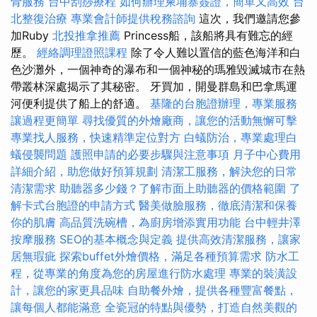
骨服務
台中刮痧療程
如何辦理柬埔寨簽證，簡單又高效
台
北整復治療
專業會計師提供稅務諮詢
這次，我們邀請您參
加Ruby
北投推拿推薦
Princess船，該船將具有難忘的經
歷。
經絡調理證照課程
除了令人難以置信的藍色海洋和白
色沙灘外，一個神奇的瀑布和一個神秘的瑪雅毀滅城市在熱
帶叢林深處揭示了其秘密。 牙買加，開曼群島和巴拿馬運
河便利提供了船上的舒適。
基隆的台胞證辦理，專業服務
讓過程更簡單
尋找優質的外燴廠商，讓您的活動無懈可擊
專業找人服務，快速精準定位對方
白蟻防治，專業處理白
蟻侵襲問題
護照申請的必要步驟與注意事項
月子中心費用
詳細介紹，助您做好預算規劃
清潔工服務，解決您的日常
清潔需求
助聽器多少錢？了解市面上助聽器的價格範圍
了
解卡式台胞證的申請方式
醫美做臉服務，徹底清潔和保養
你的肌膚
高品質洗碗槽，為廚房增添實用功能
台中輕井澤
按摩服務
SEO的基本概念與定義
提供高效清潔服務，讓家
居無瑕疵
探索buffet外燴價格，滿足各種預算需求
防水工
程，從專業的角度為您的房屋進行防水處理
專業的裝潢設
計，讓您的家更具品味
自助餐外燴，提供各種豐富餐點，
讓每個人都能滿意
全瓷冠的特點與優勢，打造自然美觀的