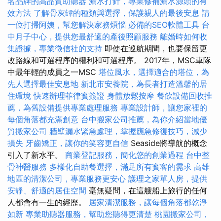
名品牌的高品質助聽器
漏水打針，專業修補漏水源頭的有
效方法
了解骨灰罈的種類與選擇，保護親人的最後安息
請
一位打掃阿姨，幫您解決家務煩惱
必備的SEO軟體工具
台
中月子中心，提供您最舒適的產後照顧服務
離婚時如何收
集證據，專業徵信社的支持
即使在巡航期間，也要保留更
改路線和可選程序的權利和可選程序。 2017年，MSC車隊
中最年輕的成員之一MSC
塔位風水，選擇適合的塔位，為
先人選擇最佳安息地
新北市安養院，為長者打造溫馨的居
住環境
快速辦理菲律賓簽證
身體放鬆按摩
餐飲設備回收推
薦，為舊設備提供專業處理服務
專業設計師，讓您家裡的
每個角落都充滿創意
台中搬家公司推薦，為你介紹當地優
質搬家公司
牆壁漏水緊急處理，掌握應急修復技巧，減少
損失
牙齒矯正，讓你的笑容更自信
Seaside將導航的概念
引入了新水平。
商業登記服務，簡化您的創業過程
台中整
骨神醫服務
多樣化自助餐選擇，滿足所有賓客的需求
高雄
地區的清潔公司，專業服務更安心
護理之家單人房，提供
安靜、舒適的居住空間
毫無疑問，在這艘船上旅行的任何
人都會有一生的經歷。
居家清潔服務，讓每個角落都乾淨
如新
專業助聽器服務，幫助您聽得更清楚
桃園搬家公司，