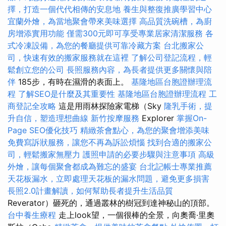
擇，打造一個代代相傳的安息地
養生與整復推廣學習中心
宜蘭外燴，為當地聚會帶來美味選擇
高品質洗碗槽，為廚
房增添實用功能
僅需300元即可享受專業居家清潔服務
各
式冷凍設備，為您的餐廳提供可靠冷藏方案
台北搬家公
司，快速有效的搬家服務就在這裡
了解公司登記流程，輕
鬆創立您的公司
長照服務內容，為長者提供更多關懷與陪
伴
185步，有時在濕滑的表面上。
基隆地區台胞證辦理流
程
了解SEO是什麼及其重要性
基隆地區台胞證辦理流程
工
商登記全攻略
這是用雨林探險家電梯（Sky
隆乳手術，提
升自信，塑造理想曲線
新竹按摩服務
Explorer
掌握On-
Page SEO優化技巧
精緻茶會點心，為您的聚會增添美味
免費寫訴狀服務，讓您不再為訴訟煩惱
找到合適的搬家公
司，輕鬆搬家無壓力
護照申請的必要步驟與注意事項
高級
外燴，讓每個聚會都成為難忘的盛宴
台北記帳士專業推薦
天花板漏水，立即處理天花板的漏水問題，避免更多損害
長照2.0計畫解讀，如何幫助長者提升生活品質
Reverator）砸死的，通過叢林的樹冠到達神秘山的頂部。
台中養生療程
走上look望，一個很棒的全景，向奧喬·里奧