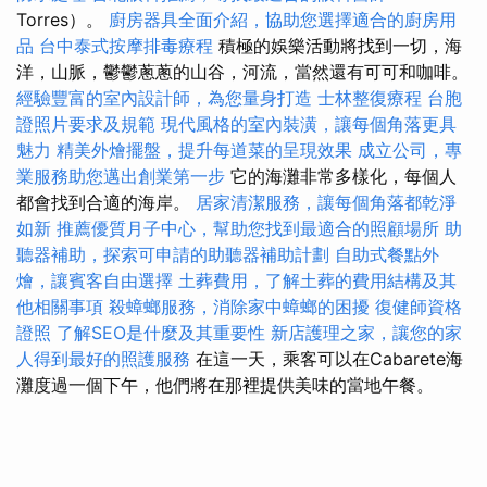
Torres）。
廚房器具全面介紹，協助您選擇適合的廚房用
品
台中泰式按摩排毒療程
積極的娛樂活動將找到一切，海
洋，山脈，鬱鬱蔥蔥的山谷，河流，當然還有可可和咖啡。
經驗豐富的室內設計師，為您量身打造
士林整復療程
台胞
證照片要求及規範
現代風格的室內裝潢，讓每個角落更具
魅力
精美外燴擺盤，提升每道菜的呈現效果
成立公司，專
業服務助您邁出創業第一步
它的海灘非常多樣化，每個人
都會找到合適的海岸。
居家清潔服務，讓每個角落都乾淨
如新
推薦優質月子中心，幫助您找到最適合的照顧場所
助
聽器補助，探索可申請的助聽器補助計劃
自助式餐點外
燴，讓賓客自由選擇
土葬費用，了解土葬的費用結構及其
他相關事項
殺蟑螂服務，消除家中蟑螂的困擾
復健師資格
證照
了解SEO是什麼及其重要性
新店護理之家，讓您的家
人得到最好的照護服務
在這一天，乘客可以在Cabarete海
灘度過一個下午，他們將在那裡提供美味的當地午餐。