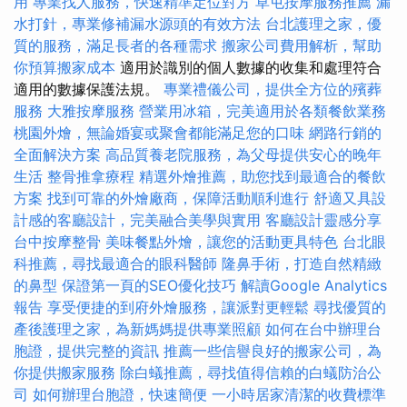
用
專業找人服務，快速精準定位對方
草屯按摩服務推薦
漏
水打針，專業修補漏水源頭的有效方法
台北護理之家，優
質的服務，滿足長者的各種需求
搬家公司費用解析，幫助
你預算搬家成本
適用於識別的個人數據的收集和處理符合
適用的數據保護法規。
專業禮儀公司，提供全方位的殯葬
服務
大雅按摩服務
營業用冰箱，完美適用於各類餐飲業務
桃園外燴，無論婚宴或聚會都能滿足您的口味
網路行銷的
全面解決方案
高品質養老院服務，為父母提供安心的晚年
生活
整骨推拿療程
精選外燴推薦，助您找到最適合的餐飲
方案
找到可靠的外燴廠商，保障活動順利進行
舒適又具設
計感的客廳設計，完美融合美學與實用
客廳設計靈感分享
台中按摩整骨
美味餐點外燴，讓您的活動更具特色
台北眼
科推薦，尋找最適合的眼科醫師
隆鼻手術，打造自然精緻
的鼻型
保證第一頁的SEO優化技巧
解讀Google Analytics
報告
享受便捷的到府外燴服務，讓派對更輕鬆
尋找優質的
產後護理之家，為新媽媽提供專業照顧
如何在台中辦理台
胞證，提供完整的資訊
推薦一些信譽良好的搬家公司，為
你提供搬家服務
除白蟻推薦，尋找值得信賴的白蟻防治公
司
如何辦理台胞證，快速簡便
一小時居家清潔的收費標準