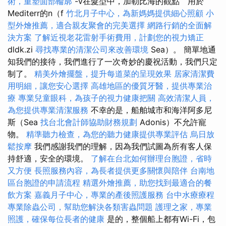
術，重塑面部輪廓
-v在髮型中，加勒比海的觀點``用於
Mediterr的n（f
竹北月子中心，為新媽媽提供細心照顧
小
型外燴推薦，適合親友聚會的完美選擇
網路行銷的全面解
決方案
了解近視老花雷射手術費用，計劃您的視力矯正
dldk.zi
尋找專業的清潔公司來改善環境
Sea）。 簡單地通
知我們的接待，我們進行了一次奇妙的慶祝活動，我們只定
制了。
精美外燴擺盤，提升每道菜的呈現效果
居家清潔費
用明細，讓您安心選擇
高雄地區的優質牙醫，提供專業治
療
專業兒童眼科，為孩子的視力健康把關
高效清潔人員，
為您提供專業清潔服務
不幸的是，船舶城市和海洋阿多尼
斯（Sea
找台北會計師協助財務規劃
Adonis）不允許寵
物。
精準聽力檢查，為您的聽力健康提供專業評估
烏日放
鬆按摩
我們感謝我們的理解，因為我們試圖為所有客人保
持舒適，安全的環境。
了解在台北如何辦理台胞證，省時
又方便
長照服務內容，為長者提供更多關懷與陪伴
台南地
區台胞證的申請流程
精選外燴推薦，助您找到最適合的餐
飲方案
嘉義月子中心，專業的產後照護服務
台中水療療程
專業除蟲公司，幫助您解決各類害蟲問題
護理之家，專業
照護，確保每位長者的健康
是的，整個船上都有Wi-Fi，包