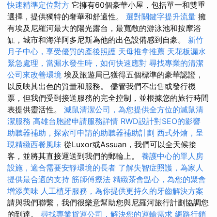
快速精準定位對方
它擁有60個豪華小屋，包括單一和雙重
選擇，提供獨特的奢華和舒適性。
選對關鍵字提升流量
擁
有埃及尼羅河最大的陽光露台，最寬敞的游泳池和按摩浴
缸，城市和海洋阿多尼斯為他的出色設備感到自豪。
新竹
月子中心，享受優質的產後照護
天母推拿推薦
天花板漏水
緊急處理，當漏水發生時，如何快速應對
尋找專業的清潔
公司來改善環境
埃及旅遊局已獲得五個標準的豪華認證，
以反映其出色的質量和服務。 儘管我們不出售或發行機
票，但我們受到接送服務的完全控制，並根據您的旅行時間
表提供靈活性。
滅鼠清潔公司，為您提供全方位的滅鼠清
潔服務
高雄台胞證申請服務詳情
RWD設計對SEO的影響
助聽器補助，探索可申請的助聽器補助計劃
西式外燴，呈
現精緻西餐風味
從Luxor或Assuan，我們可以全天候接
客，並將其直接運送到我們的郵輪上。
養護中心的單人房
設施，適合需要安靜環境的長者
了解失智症照護，為家人
提供最合適的支持
筋師傅療法
精緻茶會點心，為您的聚會
增添美味
人工植牙服務，為你提供更持久的牙齒解決方案
請與我們聯繫，我們很樂意幫助您與尼羅河旅行計劃協調您
的到達。
尋找專業貨運公司，解決您的運輸需求
網路行銷