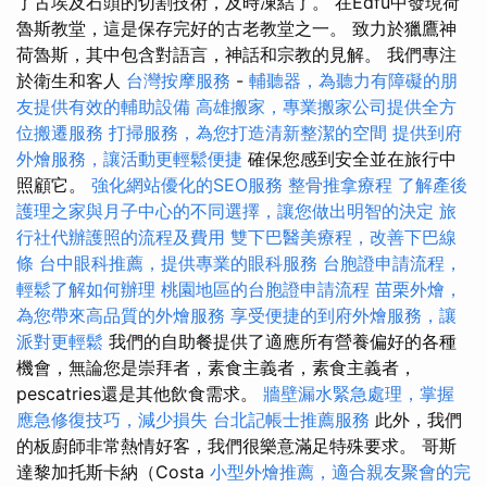
了古埃及石頭的切割技術，及時凍結了。 在Edfu中發現荷
魯斯教堂，這是保存完好的古老教堂之一。 致力於獵鷹神
荷魯斯，其中包含對語言，神話和宗教的見解。 我們專注
於衛生和客人
台灣按摩服務
-
輔聽器，為聽力有障礙的朋
友提供有效的輔助設備
高雄搬家，專業搬家公司提供全方
位搬遷服務
打掃服務，為您打造清新整潔的空間
提供到府
外燴服務，讓活動更輕鬆便捷
確保您感到安全並在旅行中
照顧它。
強化網站優化的SEO服務
整骨推拿療程
了解產後
護理之家與月子中心的不同選擇，讓您做出明智的決定
旅
行社代辦護照的流程及費用
雙下巴醫美療程，改善下巴線
條
台中眼科推薦，提供專業的眼科服務
台胞證申請流程，
輕鬆了解如何辦理
桃園地區的台胞證申請流程
苗栗外燴，
為您帶來高品質的外燴服務
享受便捷的到府外燴服務，讓
派對更輕鬆
我們的自助餐提供了適應所有營養偏好的各種
機會，無論您是崇拜者，素食主義者，素食主義者，
pescatries還是其他飲食需求。
牆壁漏水緊急處理，掌握
應急修復技巧，減少損失
台北記帳士推薦服務
此外，我們
的板廚師非常熱情好客，我們很樂意滿足特殊要求。 哥斯
達黎加托斯卡納（Costa
小型外燴推薦，適合親友聚會的完