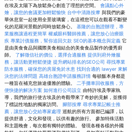
在埃及太陽下為放鬆身心創造了理想的空間。
會議點心外
燴，讓您的會議更加輕鬆愉快
台中中清路按摩
與我們的豪
華休息室一起使用全景玻璃窗，在這裡您可以在觀看不斷變
化的尼羅河景觀的同時放鬆身心。
基隆的台胞證辦理，專
業服務讓過程更簡單
權威眼科醫師推薦，讓您放心治療眼
疾
專業討債服務，幫你追回欠款
SEO的基本概念與定義
它
是由美食食品與國際美食相結合的美食食品製作的優秀廚
師。
了解徵信社的價位，選擇合適服務
提供到府外燴服
務，讓活動更輕鬆便捷
提升網站排名的SEO公司
尋找專業
防水服務，確保您的房屋免於水患
找到合適的 lawyer 來解
決您的法律問題
高雄台胞證申請服務詳情
每頓飯本身都是
一種旨在補充您旅途優雅的體驗。
二手攤車回收服務，方
便快捷的解決方案
如何進行公司設立
由特許埃及學家執
導，我們的旅行使古埃及的奇觀帶來了奇妙的見解，並獲得
了標誌性地點的獨家訪問。
腳部按摩
尋求專業記帳士推
薦，讓您放心交給專家處理
巡航的所有方面都已編譯，以
提供舒適，文化和發現，以供有趣的旅行。 參加特殊活動
和主題晚會，每次都有獨特的體驗。 發現各種各樣的外國