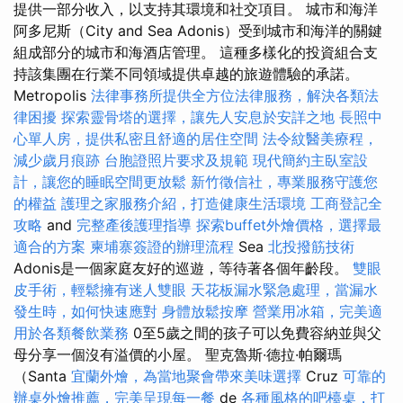
提供一部分收入，以支持其環境和社交項目。 城市和海洋
阿多尼斯（City and Sea Adonis）受到城市和海洋的關鍵
組成部分的城市和海酒店管理。 這種多樣化的投資組合支
持該集團在行業不同領域提供卓越的旅遊體驗的承諾。
Metropolis
法律事務所提供全方位法律服務，解決各類法
律困擾
探索靈骨塔的選擇，讓先人安息於安詳之地
長照中
心單人房，提供私密且舒適的居住空間
法令紋醫美療程，
減少歲月痕跡
台胞證照片要求及規範
現代簡約主臥室設
計，讓您的睡眠空間更放鬆
新竹徵信社，專業服務守護您
的權益
護理之家服務介紹，打造健康生活環境
工商登記全
攻略
and
完整產後護理指導
探索buffet外燴價格，選擇最
適合的方案
柬埔寨簽證的辦理流程
Sea
北投撥筋技術
Adonis是一個家庭友好的巡遊，等待著各個年齡段。
雙眼
皮手術，輕鬆擁有迷人雙眼
天花板漏水緊急處理，當漏水
發生時，如何快速應對
身體放鬆按摩
營業用冰箱，完美適
用於各類餐飲業務
0至5歲之間的孩子可以免費容納並與父
母分享一個沒有溢價的小屋。 聖克魯斯·德拉·帕爾瑪
（Santa
宜蘭外燴，為當地聚會帶來美味選擇
Cruz
可靠的
辦桌外燴推薦，完美呈現每一餐
de
各種風格的吧檯桌，打