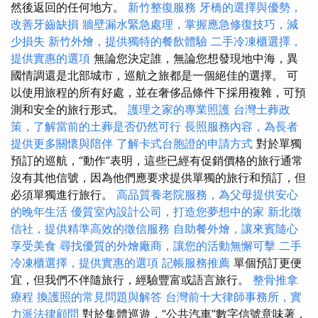
然後返回的任何地方。
新竹整復服務
牙橋的選擇與優勢，
改善牙齒缺損
牆壁漏水緊急處理，掌握應急修復技巧，減
少損失
新竹外燴，提供獨特的餐飲體驗
二手冷凍櫃選擇，
提供實惠的選項
無論您決定誰，無論您想發現地中海，異
國情調還是北部城市，巡航之旅都是一個絕佳的選擇。 可
以使用旅程的所有好處，並在奢侈品條件下採用複雜，可預
測和安全的旅行形式。
護理之家的專業照護
台灣土葬政
策，了解當前的土葬是否仍然可行
長照服務內容，為長者
提供更多關懷與陪伴
了解卡式台胞證的申請方式
對於單獨
預訂的巡航，“動作”表明，這些已經有促銷價格的旅行通常
沒有其他信號，因為他們應要求提供單獨的旅行和預訂，但
必須單獨進行旅行。
高品質養老院服務，為父母提供安心
的晚年生活
優質室內設計公司，打造您夢想中的家
新北徵
信社，提供精準高效的徵信服務
自助餐外燴，讓來賓隨心
享受美食
尋找優質的外燴廠商，讓您的活動無懈可擊
二手
冷凍櫃選擇，提供實惠的選項
記帳服務推薦
單個預訂更便
宜，但我們不伴隨旅行，經驗豐富或語言旅行。
整骨推拿
療程
換護照的常見問題與解答
台灣前十大律師事務所，實
力派法律顧問
對於集體巡遊，“公共汽車”數字信號意味著，