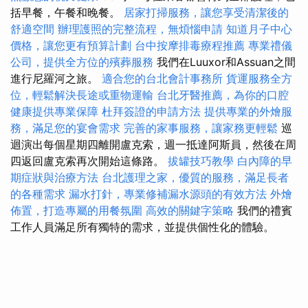
括早餐，午餐和晚餐。
居家打掃服務，讓您享受清潔後的
舒適空間
辦理護照的完整流程，無煩惱申請
知道月子中心
價格，讓您更有預算計劃
台中按摩排毒療程推薦
專業禮儀
公司，提供全方位的殯葬服務
我們在Luuxor和Assuan之間
進行尼羅河之旅。
適合您的台北會計事務所
貨運服務全方
位，輕鬆解決長途或重物運輸
台北牙醫推薦，為你的口腔
健康提供專業保障
杜拜簽證的申請方法
提供專業的外燴服
務，滿足您的宴會需求
完善的家事服務，讓家務更輕鬆
巡
迴演出每個星期四離開盧克索，週一抵達阿斯員，然後在周
四返回盧克索再次開始這條路。
拔罐技巧教學
白內障的早
期症狀與治療方法
台北護理之家，優質的服務，滿足長者
的各種需求
漏水打針，專業修補漏水源頭的有效方法
外燴
佈置，打造專屬的用餐氛圍
高效的關鍵字策略
我們的禮賓
工作人員滿足所有獨特的需求，並提供個性化的體驗。