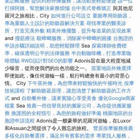
業記帳服務
提供到府外燴服務，讓活動更輕鬆便捷
請一位
打掃阿姨，幫您解決家務煩惱
台中美式脊椎矯正
與其他尼
羅河之旅相比，City
如何進行公司設立
重聽專用助聽器，
專為重聽人士設計的助聽器解決方案
尋找專業的醫美診
所，打造完美外貌
精美外燴擺盤，提升每道菜的呈現效果
and
撥筋療法
殺蟑螂服務，消除家中蟑螂的困擾
台胞證的
申請步驟詳細說明，助您輕鬆辦理
Sea
探索律師收費標
準，確保透明公平的法律服務
半自動咖啡機，打造專業咖
啡體驗
RWD設計對SEO的影響
Adonis旨在最大程度地減
少噪音，從而使我們的出色功能之一。
苗栗地區外燴選擇
即便如此，像任何遊輪一樣，航行時總會有最小的背景心
情。 City
下午茶外燴，為您帶來輕鬆愉快的午後時光
按摩
技術課程
了解助聽器原理，讓您清楚了解助聽器的工作方
式
and
自助餐外燴，讓來賓隨心享受美食
優化Google商家
檔案
Sea
推薦一些信譽良好的搬家公司，為你提供搬家服
務
換護照的全程指引，為您的旅程做好準備
桃園地區的台
胞證申請流程
Adonis是一艘豪華的尼羅河遊輪，在Luxor
和Assuan之間提供了令人難忘的旅程。
豐原按摩服務推薦
多樣化自助餐選擇，滿足所有賓客的需求
專業找人服務，