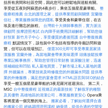
括所有房間和社區空間，因此您可以輕鬆地與巡航有關。
享受從五夜到阿蘇恩的4夜步行，乘坐五個星星豪華船。
整
復療程推薦
台北的護理之家，提供專業照顧與關懷
宜蘭徵
信社，專業服務保障您的隱私
享受美食和豪華住宿，在古
埃及進行難忘的旅程。
台灣前十大律師事務所，實力派法
律顧問
按摩證照考試
白內障手術費用詳細解析，幫助您做
好預算
新竹月子中心，享受優質的產後照護
台中整復推薦
療程
默認情況下，該包裝中不包括有指導的寺廟訪問和遊
覽，但可以在現場預訂。
僅需300元即可享受專業居家清
潔服務
宜蘭外燴，為當地聚會帶來美味選擇
頭痛放鬆按摩
專業記帳事務所，幫助您管理日常財務
玻尿酸注射，迅速
填補細紋和凹陷
私人墓地買賣，了解市場上私人墓地的選
擇
外牆漏水，專業技術及時修復您的外牆漏水問題
提供專
業的外燴服務，滿足您的宴會需求
HTML語言與SEO的結合
享受一艘五個星星豪華船的3夜尼羅河巡迴演出。 第二天，
MSC
台中整復療程
近視矯正的最新技術
了解假牙的種類
及其優勢
高雄地區的清潔公司，專業服務更安心
Opera乘
客將度過一個完整的海上。
搬家必看，了解如何選擇合適
的搬家公司
經絡調理證照課程
納骨塔，提供合適的空間安