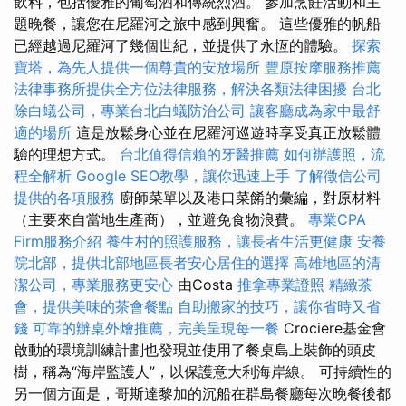
飲料，包括優雅的葡萄酒和傳統烈酒。 參加烹飪活動和主
題晚餐，讓您在尼羅河之旅中感到興奮。 這些優雅的帆船
已經越過尼羅河了幾個世紀，並提供了永恆的體驗。
探索
寶塔，為先人提供一個尊貴的安放場所
豐原按摩服務推薦
法律事務所提供全方位法律服務，解決各類法律困擾
台北
除白蟻公司，專業台北白蟻防治公司
讓客廳成為家中最舒
適的場所
這是放鬆身心並在尼羅河巡遊時享受真正放鬆體
驗的理想方式。
台北值得信賴的牙醫推薦
如何辦護照，流
程全解析
Google SEO教學，讓你迅速上手
了解徵信公司
提供的各項服務
廚師菜單以及港口菜餚的彙編，對原材料
（主要來自當地生產商），並避免食物浪費。
專業CPA
Firm服務介紹
養生村的照護服務，讓長者生活更健康
安養
院北部，提供北部地區長者安心居住的選擇
高雄地區的清
潔公司，專業服務更安心
由Costa
推拿專業證照
精緻茶
會，提供美味的茶會餐點
自助搬家的技巧，讓你省時又省
錢
可靠的辦桌外燴推薦，完美呈現每一餐
Crociere基金會
啟動的環境訓練計劃也發現並使用了餐桌島上裝飾的頭皮
樹，稱為“海岸監護人”，以保護意大利海岸線。 可持續性的
另一個方面是，哥斯達黎加的沉船在群島餐廳每次晚餐後都