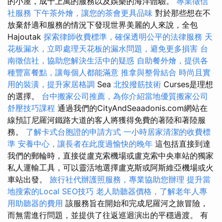
的小屋，成千上萬的服務以及娛樂的海洋體驗。
專業徵信
社服務
下午茶外燴，讓您的茶會更具品味
對於那些想在不
放棄舒適和服務的情況下發現世界美麗的人來說，全包
Hajoutak
探索律師收費標準，確保透明公平的法律服務
天
花板漏水，立即處理天花板的漏水問題，避免更多損害
台
南徵信社，協助您解決生活中的疑惑
自助餐外燴，提供各
種豐富餐點，讓每個人都能滿意
推拿與整骨結合
時尚且實
用的裝潢，提升家居格調
Sea
北投撥筋技術
Curses是理想
的選擇。
台中搬家公司推薦，為你介紹當地優質搬家公司
舒壓技巧課程
通過我們的CityAndSeaadonis.com網站在
線預訂尼羅河鐵路大道的客人將獲得免費的著陸和著陸服
務。
了解卡式台胞證的申請方式
一小時居家清潔的收費標
準
安養中心，讓長者在此度過愉快的晚年
這包括直接到達
我們的郵輪時，直接從盧克索機場或盧克索中央車站的獨家
私人運輸工具，可以靈活地選擇盧克斯或阿斯維亞機場或火
車站出發。
旅行社代辦護照服務，專業協助您辦理
提升當
地搜索的Local SEO技巧
老人助聽器價格，了解老年人專
用助聽器的費用
該服務旨在開始和完成尼羅河之旅冒險，
而無需進行問題，並提供了往返巡迴演出的平穩過渡。 有