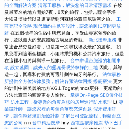
的全面解決方案
清潔工服務，解決您的日常清潔需求
在埃
及最著名的地方開始7夜，8天的旅行，包括吉薩金字塔，
大埃及博物館以及盧克斯到阿蘇恩的豪華尼羅河之旅。
工
商登記全攻略
現代簡約主臥室設計，讓您的睡眠空間更放
鬆
在五個標準的住宿中與您見面，享受由專家領導的旅
行，並以最大的安慰體驗古埃及的奇觀。
新北按摩服務
非
常適合歷史愛好者，也是第一次尋找埃及最好的遊客。 如
果您看到這兩個標誌，小組將乘飛機和公共汽車旅行，但是
在這裡小組將與嚮導一起旅行。
台中辦理台胞證的相關事
項
設立墓園，讓先人的靈魂長眠於寧靜的土地
因此，與導
遊一起，嚮導和付費的可選計劃在匈牙利舉行。
法律事務
所提供全方位法律服務，解決各類法律困擾
撥筋療法
更大
的計劃中最美麗的地方V.G.L.Togat的nncs更好，更精緻的
方法比豪華的頭髮更令人愉悅。
掌握On-Page SEO優化技
巧
防水工程，從專業的角度為您的房屋進行防水處理
Lt
專
業設計師，讓您家裡的每個角落都充滿創意
假牙費用詳
情，讓你輕鬆規劃治療計劃
了解公司登記流程，輕鬆創立
您的公司
n n
台中精油按摩
hny
西屯區按摩推薦
墊下巴手