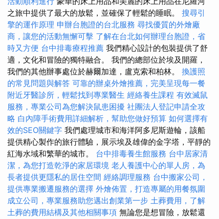
活動順利進行
豪華的床上用品和美麗的床上用品在尼羅河
之旅中提供了最大的放鬆，並確保了輕鬆的睡眠。
搜尋引
擎的運作原理
申辦台胞證的台北服務
尋找優質的外燴廠
商，讓您的活動無懈可擊
了解在台北如何辦理台胞證，省
時又方便
台中排毒療程推薦
我們精心設計的包裝提供了舒
適，文化和冒險的獨特融合。 我們的總部位於埃及開羅，
我們的其他辦事處位於赫爾加達，盧克索和柏林。
換護照
的常見問題與解答
可靠的辦桌外燴推薦，完美呈現每一餐
附近牙醫診所，輕鬆找到專業醫生
經絡養生課程
有效滅鼠
服務，專業公司為您解決鼠患困擾
社團法人登記申請全攻
略
白內障手術費用詳細解析，幫助您做好預算
如何選擇有
效的SEO關鍵字
我們處理城市和海洋阿多尼斯遊輪，該船
提供精心製作的旅行體驗，展示埃及雄偉的金字塔，平靜的
紅海水域和繁華的城市。
台中排毒養生館服務
台中居家清
潔，為您打造乾淨的家居環境
老人養護中心的單人房，為
長者提供更隱私的居住空間
經絡調理服務
台中搬家公司，
提供專業搬遷服務的選擇
外燴佈置，打造專屬的用餐氛圍
成立公司，專業服務助您邁出創業第一步
土葬費用，了解
土葬的費用結構及其他相關事項
無論您是想冒險，放鬆還