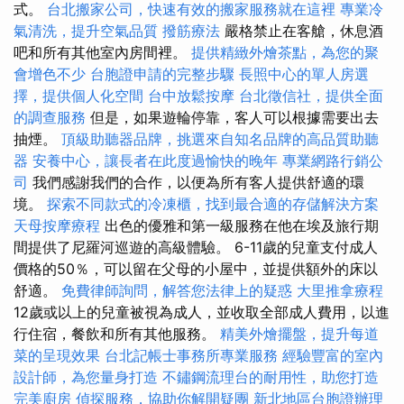
式。
台北搬家公司，快速有效的搬家服務就在這裡
專業冷
氣清洗，提升空氣品質
撥筋療法
嚴格禁止在客艙，休息酒
吧和所有其他室內房間裡。
提供精緻外燴茶點，為您的聚
會增色不少
台胞證申請的完整步驟
長照中心的單人房選
擇，提供個人化空間
台中放鬆按摩
台北徵信社，提供全面
的調查服務
但是，如果遊輪停靠，客人可以根據需要出去
抽煙。
頂級助聽器品牌，挑選來自知名品牌的高品質助聽
器
安養中心，讓長者在此度過愉快的晚年
專業網路行銷公
司
我們感謝我們的合作，以便為所有客人提供舒適的環
境。
探索不同款式的冷凍櫃，找到最合適的存儲解決方案
天母按摩療程
出色的優雅和第一級服務在他在埃及旅行期
間提供了尼羅河巡遊的高級體驗。 6-11歲的兒童支付成人
價格的50％，可以留在父母的小屋中，並提供額外的床以
舒適。
免費律師詢問，解答您法律上的疑惑
大里推拿療程
12歲或以上的兒童被視為成人，並收取全部成人費用，以進
行住宿，餐飲和所有其他服務。
精美外燴擺盤，提升每道
菜的呈現效果
台北記帳士事務所專業服務
經驗豐富的室內
設計師，為您量身打造
不鏽鋼流理台的耐用性，助您打造
完美廚房
偵探服務，協助你解開疑團
新北地區台胞證辦理