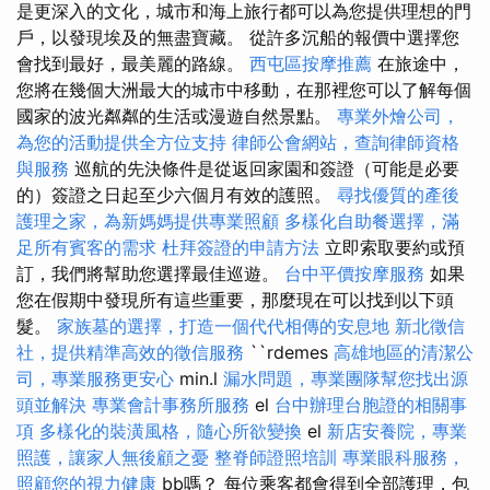
是更深入的文化，城市和海上旅行都可以為您提供理想的門
戶，以發現埃及的無盡寶藏。 從許多沉船的報價中選擇您
會找到最好，最美麗的路線。
西屯區按摩推薦
在旅途中，
您將在幾個大洲最大的城市中移動，在那裡您可以了解每個
國家的波光粼粼的生活或漫遊自然景點。
專業外燴公司，
為您的活動提供全方位支持
律師公會網站，查詢律師資格
與服務
巡航的先決條件是從返回家園和簽證（可能是必要
的）簽證之日起至少六個月有效的護照。
尋找優質的產後
護理之家，為新媽媽提供專業照顧
多樣化自助餐選擇，滿
足所有賓客的需求
杜拜簽證的申請方法
立即索取要約或預
訂，我們將幫助您選擇最佳巡遊。
台中平價按摩服務
如果
您在假期中發現所有這些重要，那麼現在可以找到以下頭
髮。
家族墓的選擇，打造一個代代相傳的安息地
新北徵信
社，提供精準高效的徵信服務
``rdemes
高雄地區的清潔公
司，專業服務更安心
min.l
漏水問題，專業團隊幫您找出源
頭並解決
專業會計事務所服務
el
台中辦理台胞證的相關事
項
多樣化的裝潢風格，隨心所欲變換
el
新店安養院，專業
照護，讓家人無後顧之憂
整脊師證照培訓
專業眼科服務，
照顧您的視力健康
bb嗎？ 每位乘客都會得到全部護理，包