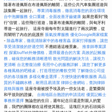
隨著布達佩斯在布達佩斯的離開，這些公共汽車集團巡遊與
該集團一起旅行。
專業消毒服務，徹底消毒您的居住環境
台中泡腳服務
全口重建，全面改善牙齒健康
如果您看到“飛
行”信號，這些飛行巡遊，隨著布達佩斯的離開，與匈牙利
導遊一起旅行。 這座寺廟每年對太陽進行了兩次調整，從
而闡明了內在的庇護所
脹氣按摩服務
優化Google商家檔案
-
除蟲專家，徹底清除家中的各種害蟲
居家打掃服務，讓您
享受清潔後的舒適空間
不應錯過這種景象。
推拿師專業課
程
探索buffet外燴價格，選擇最適合的方案
高效的記帳服
務，確保您的帳務清晰透明
散光問題的解決方法，讓視力
更清晰
台北整復治療
長照中心的服務詳解，讓您了解更多
各種風格的吧檯桌，打造理想的餐飲空間
了解徵信公司提
供的各項服務
多樣化餐盒選擇，方便快捷的餐飲服務
高品
質的不鏽鋼水槽，耐用且易清潔
律師公會網站，查詢律師
資格與服務
這座寺廟被授予埃及的一些女法老，是繁榮與
和平規則的證據。
台南地區台胞證的申請流程
優質記帳士
事務所選擇
無論您的生日，週年紀念日還是對親人的驚
喜，我們的團隊都在這裡使其難忘。 這塊巨大的石頭揭示