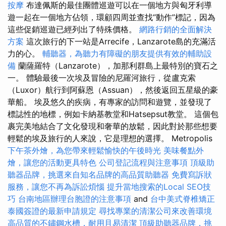
按摩
布達佩斯的最佳團體巡遊可以在一個地方與匈牙利導
遊一起在一個地方佔領，環顧四周並查找“動作”標記，因為
這些促銷巡遊已經列出了特殊價格。
網路行銷的全面解決
方案
這次旅行的下一站是Arrecife，Lanzarote島的充滿活
力的心。
輔聽器，為聽力有障礙的朋友提供有效的輔助設
備
蘭薩羅特（Lanzarote），加那利群島上最特別的寶石之
一。 體驗最後一次埃及冒險的尼羅河旅行，從盧克索
（Luxor）航行到阿蘇恩（Assuan），然後返回五星級的豪
華船。 埃及悠久的疾病，有專家的訪問和遊覽，並發現了
標誌性的地標，例如卡納基教堂和Hatsepsut教堂。 這個包
裹完美地結合了文化發現和奢華的放鬆，因此對於那些想要
輕鬆的埃及旅行的人來說，它是理想的選擇。 Metropolis
下午茶外燴，為您帶來輕鬆愉快的午後時光
美味餐點外
燴，讓您的活動更具特色
公司登記流程與注意事項
頂級助
聽器品牌，挑選來自知名品牌的高品質助聽器
免費寫訴狀
服務，讓您不再為訴訟煩惱
提升當地搜索的Local SEO技
巧
台南地區辦理台胞證的注意事項
and
台中美式脊椎矯正
泰國簽證的最新申請規定
尋找專業的清潔公司來改善環境
高品質的不鏽鋼水槽，耐用且易清潔
頂級助聽器品牌，挑