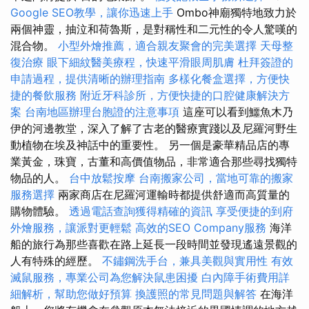
Google SEO教學，讓你迅速上手
Ombo神廟獨特地致力於
兩個神靈，抽泣和荷魯斯，是對稱性和二元性的令人驚嘆的
混合物。
小型外燴推薦，適合親友聚會的完美選擇
天母整
復治療
眼下細紋醫美療程，快速平滑眼周肌膚
杜拜簽證的
申請過程，提供清晰的辦理指南
多樣化餐盒選擇，方便快
捷的餐飲服務
附近牙科診所，方便快捷的口腔健康解決方
案
台南地區辦理台胞證的注意事項
這座可以看到鱷魚木乃
伊的河邊教堂，深入了解了古老的醫療實踐以及尼羅河野生
動植物在埃及神話中的重要性。 另一個是豪華精品店的專
業黃金，珠寶，古董和高價值物品，非常適合那些尋找獨特
物品的人。
台中放鬆按摩
台南搬家公司，當地可靠的搬家
服務選擇
兩家商店在尼羅河運輸時都提供舒適而高質量的
購物體驗。
透過電話查詢獲得精確的資訊
享受便捷的到府
外燴服務，讓派對更輕鬆
高效的SEO Company服務
海洋
船的旅行為那些喜歡在路上延長一段時間並發現遙遠景觀的
人有特殊的經歷。
不鏽鋼洗手台，兼具美觀與實用性
有效
滅鼠服務，專業公司為您解決鼠患困擾
白內障手術費用詳
細解析，幫助您做好預算
換護照的常見問題與解答
在海洋