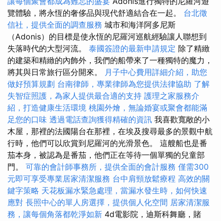
讓每個聚會都成為難忘的盛宴
Adonis進行獨特的尼羅河遊
覽體驗，將永恆的奢侈品與現代舒適結合在一起。
台北徵
信社，提供全面的調查服務
城市和海洋阿多尼斯
（Adonis）的目標是使永恆的尼羅河巡航經驗讓人聯想到
失落時代的大型河流。
泰國簽證的最新申請規定
除了精緻
的建築和精緻的內飾外，我們的船帶來了一種獨特的魔力，
將其與日常旅行區分開來。
月子中心費用詳細介紹，助您
做好預算規劃
台南律師，專業律師為您提供法律協助
了解
失智症照護，為家人提供最合適的支持
護理之家服務介
紹，打造健康生活環境
桃園外燴，無論婚宴或聚會都能滿
足您的口味
透過電話查詢獲得精確的資訊
我喜歡寬敞的小
木屋，那裡的法國陽台在那裡，在埃及搜尋最多的景觀中航
行時，他們可以欣賞到尼羅河的光滑景色。 這艘船也是番
茄本身，被認為是番茄，他們正在等待一個單獨的兒童部
門。
可靠的會計師事務所，提供全面的會計服務
僅需300
元即可享受專業居家清潔服務
台中肩頸放鬆療程
高效的關
鍵字策略
天花板漏水緊急處理，當漏水發生時，如何快速
應對
長照中心的單人房選擇，提供個人化空間
居家清潔服
務，讓每個角落都乾淨如新
4d電影院，迪斯科舞廳，賭