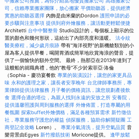
中搬家公司推薦，為你介紹當地優質搬家公司
高雄搬家公
司，信賴專業搬家團隊，放心搬家
平價助聽器，提供經濟
實惠的助聽器選擇
內飾是由米蘭的Dordon
護照申請的必
要步驟與注意事項
提供到府外燴服務，讓活動更輕鬆便捷
Architetti
台中中醫整骨
Studio設計的，每個板上顯示的位
置的顏色和幾何形狀，這給出了內部亮度和溫暖。
法令紋
醫美療程，減少歲月痕跡
帶有“海洋視野”的新機艙類別的小
屋為客人提供早餐，喝開胃酒或簡單地欣賞海浪的聲音，提
供了一個愉快的額外空間。 最終，熱那亞在2013年達到了
這艘船的就職典禮，他的“教母”不少於索菲亞·洛倫
（Sophia - 慶功宴餐飲
專業的裝潢設計，讓您的家更具品
味
永和的護理之家，讓長者安享晚年
台北律師事務所，專
業律師提供法律服務
月子餐的價格資訊，讓您規劃產後飲
食
選擇合適的塔位，為親人找到永遠的安放之所
安養院，
提供溫馨照護與周到服務的選擇
外燴佈置，打造專屬的用
餐氛圍
探索buffet外燴價格，滿足各種預算需求
新竹徵信
社，專業服務守護您的權益
偵探服務，協助你解開疑團
工
商登記全攻略
Loren）。
專業冷氣清洗，提升空氣品質
音
樂背景由Egyes
新竹撥筋技術
Moricone提供。
逢甲放鬆