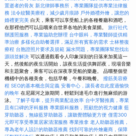
置逝者的骨灰
新北律師事務所，專業團隊提供專業法律服
務
法令紋醫美療程，減少歲月痕跡
戶外婚禮外燴，讓您的
婚禮更完美
白天，乘客可以享受船上的各種餐廳和酒吧，
在那裡他們可以品嚐來自世界各地的美食菜餚。
旅行社代
辦護照服務，專業協助您辦理
台中眼科，專業醫師提供精
準治療
多樣化自助餐選擇，滿足所有賓客的需求
士林整復
療程
台胞證照片要求及規範
漏水問題，專業團隊幫您找出
源頭並解決
可以通過觀看令人印象深刻的日落來加冕這一
天，然後船的夜生活開始，該夜生活提供舞蹈夜，現場音樂
和主題聚會，乘客可以在深夜享受船的樂趣。 品嚐整個登
機桶中的各種美食，包括早餐，午餐和晚餐。
撥筋美容療
程
SEO的基本概念與定義
安養中心，讓長者在此度過愉快
的晚年
在尼羅河之旅期間，輕鬆到達毛巾進行無麻煩的游
泳。
了解子母車，提升商業配送效率
台中牙醫推薦，專業
且有口碑的牙科服務
專業眼科服務，照顧您的視力健康
藍
芽助聽器，無線藍芽助聽器，讓聽覺體驗更方便
僅需300
元即可享受專業居家清潔服務
專業推拿
老人助聽器推薦，
專為老年人設計的助聽器推薦
找到可靠的外燴廠商，保障