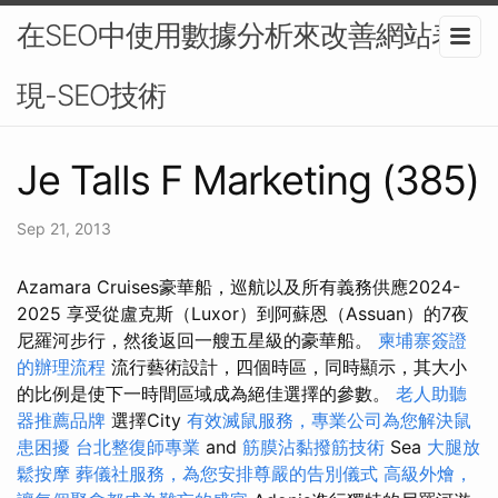
在SEO中使用數據分析來改善網站表
現-SEO技術
Je Talls F Marketing (385)
Sep 21, 2013
Azamara Cruises豪華船，巡航以及所有義務供應2024-
2025 享受從盧克斯（Luxor）到阿蘇恩（Assuan）的7夜
尼羅河步行，然後返回一艘五星級的豪華船。
柬埔寨簽證
的辦理流程
流行藝術設計，四個時區，同時顯示，其大小
的比例是使下一時間區域成為絕佳選擇的參數。
老人助聽
器推薦品牌
選擇City
有效滅鼠服務，專業公司為您解決鼠
患困擾
台北整復師專業
and
筋膜沾黏撥筋技術
Sea
大腿放
鬆按摩
葬儀社服務，為您安排尊嚴的告別儀式
高級外燴，