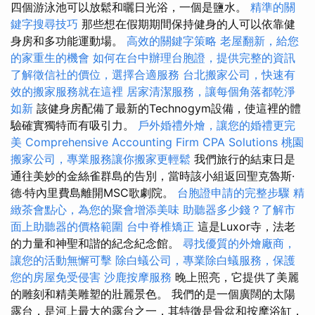
四個游泳池可以放鬆和曬日光浴，一個是鹽水。
精準的關
鍵字搜尋技巧
那些想在假期期間保持健身的人可以依靠健
身房和多功能運動場。
高效的關鍵字策略
老屋翻新，給您
的家重生的機會
如何在台中辦理台胞證，提供完整的資訊
了解徵信社的價位，選擇合適服務
台北搬家公司，快速有
效的搬家服務就在這裡
居家清潔服務，讓每個角落都乾淨
如新
該健身房配備了最新的Technogym設備，使這裡的體
驗確實獨特而有吸引力。
戶外婚禮外燴，讓您的婚禮更完
美
Comprehensive Accounting Firm CPA Solutions
桃園
搬家公司，專業服務讓你搬家更輕鬆
我們旅行的結束日是
通往美妙的金絲雀群島的告別，當時該小組返回聖克魯斯·
德·特內里費島離開MSC歌劇院。
台胞證申請的完整步驟
精
緻茶會點心，為您的聚會增添美味
助聽器多少錢？了解市
面上助聽器的價格範圍
台中脊椎矯正
這是Luxor寺，法老
的力量和神聖和諧的紀念紀念館。
尋找優質的外燴廠商，
讓您的活動無懈可擊
除白蟻公司，專業除白蟻服務，保護
您的房屋免受侵害
沙鹿按摩服務
晚上照亮，它提供了美麗
的雕刻和精美雕塑的壯麗景色。 我們的是一個廣闊的太陽
露台，是河上最大的露台之一，其特徵是骨盆和按摩浴缸，