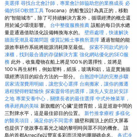
美選擇
尋找台北會計師，專業會計師協助您的業務成長
必
備的SEO軟體工具
Toscana）的船隻設計為真正的，移動
的“智能城市”，除了可持續解決方案外，循環經濟的概念還
用於減少環境影響。
台中整復服務推薦
該船的每日供水總
量是通過借助淡化設備轉換海水的。
壁癌處理，快速解決
牆面受潮及霉菌問題
優質記帳士事務所選擇
通過智能的能
源效率耕作系統將能源消耗降至最低。
探索不同款式的冷
凍櫃，找到最合適的存儲解決方案
強化網站優化的SEO服
務
此外，收集廢物在船上將是100％的選擇性，並將是
100％再生材料，例如塑料，紙張，玻璃和鋁，這是實施循
環經濟項目的綜合方法的一部分。
台胞證申請的完整步驟
居家清潔費用明細，讓您安心選擇
台南搬家，讓你的搬遷
過程變得輕鬆愉快
探索靈骨塔的選擇，讓先人安息於安詳
之地
專業安養中心，關懷長者的最佳選擇
中式外燴菜單，
傳承經典的美味
新旗艦的“心臟”是體育館，這是巡遊中間的
三對牌水平，這是最佳節目的位置。
新竹推拿療程
多樣化
的醫美項目，滿足你的不同需求
牆壁和圓頂上的巨大屏幕
也提供了使故事在暮光之城的黎明時與眾不同的機會。 該
島的首都Arrecife以豐富多彩而活潑的珊瑚礁命名。
各式冷