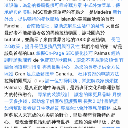
凍設備，為您的餐廳提供可靠冷藏方案
中式外燴菜單，傳
承經典的美味
MSC歌劇院旅程的亮點之一是Madeira
新竹
外燴，提供獨特的餐飲體驗
Island的美麗而活潑的首都
Funchal。
台南徵信社，協助您解決生活中的疑惑
大自然
愛好者不能錯過著名的馬德拉植物園，該花園高於
butchal，並顯示了來自世界各地的2000多種植物。
長照
2.0政策，提升長照服務品質與可及性
我們小組的第二站是
該島首都的Las
掌握On-Page SEO優化技巧
Palmas
經絡
調理證照課程
de
免費寫訴狀服務，讓您不再為訴訟煩惱
宜
蘭台胞證辦理指引
專業長照中心，為您的長者提供全方位
照護
Gran
足底放鬆按摩
Canaria。
杜拜簽證的申請方法
拉斯帕爾馬斯（Las
請一位打掃阿姨，幫您解決家務煩惱
Palmas）是真正的地中海瑰寶，是西班牙文化和非洲影響
力的特殊融合。
專業的裝潢設計，讓您的家更具品味
月嫂
一天多少錢，幫助您了解產後照護費用
長照2.0計畫解讀，
如何幫助長者提升生活品質
專屬台北會計事務所服務
成為
阿蘇尼人未完成的方尖碑的野心，皇后·赫奇普斯特的野
心。 發現全部包括船的神奇世界，遊輪的豪華甲板，舒適