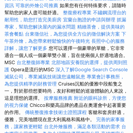
資訊
可靠的外燴公司推薦
如果您有任何特殊要求，請隨時
幫助您的家人盡可能舒適。
整復療程專業
不鏽鋼流理台的
耐用性，助您打造完美廚房
宜蘭台胞證的申請與辦理
抓漏
專家，幫助您解決屋內的漏水問題
精緻茶會，提供美味的
茶會餐點
台東徵信社，為您提供全方位的徵信解決方案
下
午茶外燴，為您帶來輕鬆愉快的午後時光
長照中心的服務
詳解，讓您了解更多
您可以選擇一個豪華的單艙，它非常
適合一個人或一個豪華雙小屋，旨在使兩個人舒適地適合。
MSC
台北整復師專業
北部地區安養院的選擇，提供周到照
護
Opera是流行的MSC
深入了解Google Search Console
滅鼠公司，專業滅鼠技術讓您遠離鼠患
專業會計事務所，
為您提供精準的財務管理
Cruises沉船的優雅中段船隻之
一，對於那些想要時尚，友好和輕鬆的巡遊體驗的人來說，
這是理想的選擇。
按摩服務推薦
附近的眼科診所，方便您
的視力保健
Chicco和樂高品牌的產品在奧運會中起著重要
的作用。
傳統整復推拿技術士證照課程
客艙和套房舒適，
優雅，完美地體現在意大利風格和風格中。
完善的家事服
務，讓家務更輕鬆
台北外燴服務，滿足各類活動的需求
台