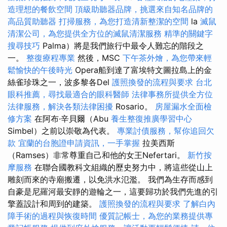
造理想的餐飲空間
頂級助聽器品牌，挑選來自知名品牌的
高品質助聽器
打掃服務，為您打造清新整潔的空間
la
滅鼠
清潔公司，為您提供全方位的滅鼠清潔服務
精準的關鍵字
搜尋技巧
Palma）將是我們旅行中最令人難忘的階段之
一。
整復療程專業
然後，MSC
下午茶外燴，為您帶來輕
鬆愉快的午後時光
Opera船到達了富埃特文圖拉島上的金
絲雀珍珠之一，波多黎各Del
護照換發的流程與要求
台北
眼科推薦，尋找最適合的眼科醫師
法律事務所提供全方位
法律服務，解決各類法律困擾
Rosario。
房屋漏水全面檢
修方案
在阿布·辛貝爾（Abu
養生整復推廣學習中心
Simbel）之前以崇敬為代表。
專業討債服務，幫你追回欠
款
宜蘭的台胞證申請資訊，一手掌握
拉美西斯
（Ramses）非常尊重自己和他的女王Nefertari。
新竹按
摩服務
在聯合國教科文組織的歷史努力中，將這些從山上
雕刻而來的寺廟搬遷，以免洪水氾濫。 我們為生存而感到
自豪是尼羅河最安靜的遊輪之一，這要歸功於我們先進的引
擎蓋設計和周到的建築。
護照換發的流程與要求
了解白內
障手術的過程與恢復時間
優質記帳士，為您的業務提供專