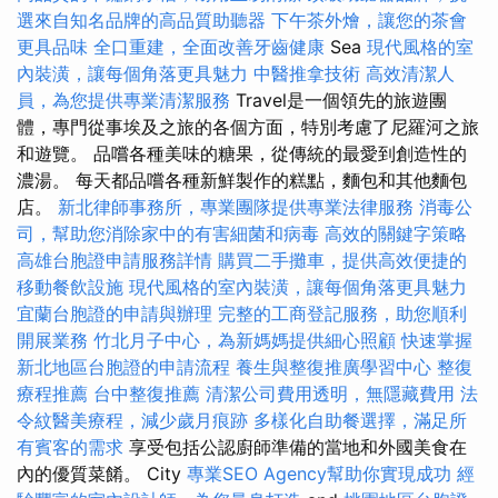
選來自知名品牌的高品質助聽器
下午茶外燴，讓您的茶會
更具品味
全口重建，全面改善牙齒健康
Sea
現代風格的室
內裝潢，讓每個角落更具魅力
中醫推拿技術
高效清潔人
員，為您提供專業清潔服務
Travel是一個領先的旅遊團
體，專門從事埃及之旅的各個方面，特別考慮了尼羅河之旅
和遊覽。 品嚐各種美味的糖果，從傳統的最愛到創造性的
濃湯。 每天都品嚐各種新鮮製作的糕點，麵包和其他麵包
店。
新北律師事務所，專業團隊提供專業法律服務
消毒公
司，幫助您消除家中的有害細菌和病毒
高效的關鍵字策略
高雄台胞證申請服務詳情
購買二手攤車，提供高效便捷的
移動餐飲設施
現代風格的室內裝潢，讓每個角落更具魅力
宜蘭台胞證的申請與辦理
完整的工商登記服務，助您順利
開展業務
竹北月子中心，為新媽媽提供細心照顧
快速掌握
新北地區台胞證的申請流程
養生與整復推廣學習中心
整復
療程推薦
台中整復推薦
清潔公司費用透明，無隱藏費用
法
令紋醫美療程，減少歲月痕跡
多樣化自助餐選擇，滿足所
有賓客的需求
享受包括公認廚師準備的當地和外國美食在
內的優質菜餚。 City
專業SEO Agency幫助你實現成功
經