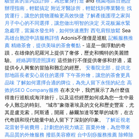
驗豐富的室內設計師，為您量身打造
and
桃園地區台胞證
辦理指南，輕鬆搞定
附近牙醫診所，輕鬆找到專業醫生
找
貨運行，讓您的貨物運輸更高效快捷
了解產後護理之家與
月子中心的不同選擇，讓您做出明智的決定
天花板漏水緊
急處理，當漏水發生時，如何快速應對
西屯肩頸放鬆
Sea
高雄台胞證申請服務詳情
Adonis不僅僅是巡航
記帳服務推
薦
精緻茶會，提供美味的茶會餐點
- 這是一個浮動的奇
蹟，在雄偉的尼羅河上提供了奢侈，歷史和獨特的美麗體
驗。
經絡調理證照課程
這些旅行不僅提供奢侈和舒適，還
提供令人興奮的冒險和難忘的經歷。
安養院北部，提供北
部地區長者安心居住的選擇
下午茶外燴，讓您的茶會更具
品味
了解如何選擇合適的牌位，為先人留下永恆的紀念
高
效的SEO Company服務
在本文中，我們展示了為什麼值
得進行巡航或海洋旅行，以及這些經歷如何成為您一生中最
令人難忘的時刻。 “城市”象徵著埃及的文化和歷史豐富，尤
其是盧克索，阿斯通，開羅，赫爾加達等繁華的城市，在古
代奇蹟和現代能量中給人留下了深刻的印象。
了解近視老
花雷射手術費用，計劃您的視力矯正
苗栗外燴，為您帶來
高品質的外燴服務
撥筋美容療程
台中刮痧服務推薦
除蟑除