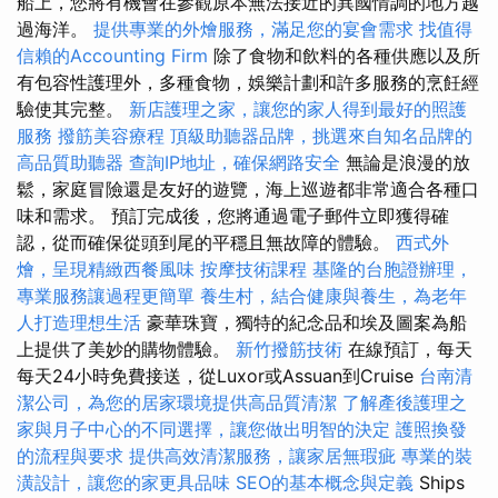
船上，您將有機會在參觀原本無法接近的異國情調的地方越
過海洋。
提供專業的外燴服務，滿足您的宴會需求
找值得
信賴的Accounting Firm
除了食物和飲料的各種供應以及所
有包容性護理外，多種食物，娛樂計劃和許多服務的烹飪經
驗使其完整。
新店護理之家，讓您的家人得到最好的照護
服務
撥筋美容療程
頂級助聽器品牌，挑選來自知名品牌的
高品質助聽器
查詢IP地址，確保網路安全
無論是浪漫的放
鬆，家庭冒險還是友好的遊覽，海上巡遊都非常適合各種口
味和需求。 預訂完成後，您將通過電子郵件立即獲得確
認，從而確保從頭到尾的平穩且無故障的體驗。
西式外
燴，呈現精緻西餐風味
按摩技術課程
基隆的台胞證辦理，
專業服務讓過程更簡單
養生村，結合健康與養生，為老年
人打造理想生活
豪華珠寶，獨特的紀念品和埃及圖案為船
上提供了美妙的購物體驗。
新竹撥筋技術
在線預訂，每天
每天24小時免費接送，從Luxor或Assuan到Cruise
台南清
潔公司，為您的居家環境提供高品質清潔
了解產後護理之
家與月子中心的不同選擇，讓您做出明智的決定
護照換發
的流程與要求
提供高效清潔服務，讓家居無瑕疵
專業的裝
潢設計，讓您的家更具品味
SEO的基本概念與定義
Ships