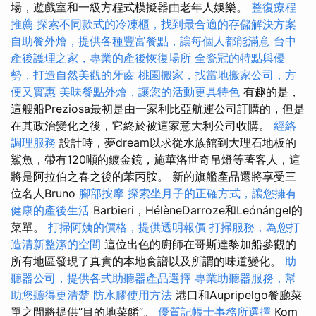
場，遊戲室和一級方程式模擬器由老年人娛樂。
整復療程
推薦
探索不同款式的冷凍櫃，找到最合適的存儲解決方案
自助餐外燴，提供各種豐富餐點，讓每個人都能滿意
台中
產後護理之家，專業的產後恢復場所
全瓷冠的特點與優
勢，打造自然美觀的牙齒
桃園搬家，找當地搬家公司，方
便又實惠
美味餐點外燴，讓您的活動更具特色
有趣的是，
這艘船Preziosa最初是由一家利比亞航運公司訂購的，但是
在其政治變化之後，它終於被這家意大利公司收購。
經絡
調理服務
設計時，夢dream以求從水族館到大理石地板的
鯊魚，帶有120噸的鍍金鏡，施華洛世奇吊燈等著客人，這
將是阿拉伯之春之後的苯丙胺。 新的旗艦產品還將享受三
位名人Bruno
腳部按摩
探索坐月子的正確方式，讓您擁有
健康的產後生活
Barbieri，HélèneDarroze和Leónángel的
菜單。
打掃阿姨的價格，提供透明報價
打掃服務，為您打
造清新整潔的空間
這位出色的廚師在哥斯達黎加船參觀的
所有地區發現了真實的本地食譜以及所謂的味道變化。
助
聽器公司，提供各式助聽器產品選擇
專業助聽器服務，幫
助您聽得更清楚
防水膠使用方法
港口和Aupripelgo餐廳菜
單之間將提供“目的地菜餚”。
優質記帳士事務所選擇
Kom