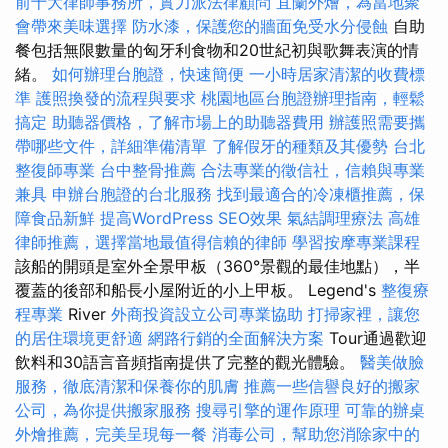
前十大律師事務所，實力派法律顧問
宜蘭外燴，為當地聚
會帶來美味選擇
防水漆，保護您的牆面免受水分侵蝕
自助
餐包括無限數量的匈牙利食物和20世紀初與歌舞表演的情
緒。
如何辦理台胞證，快速簡便
一小時居家清潔的收費標
準
護照換發的流程與要求
桃園地區台胞證辦理指南，輕鬆
搞定
助聽器價格，了解市場上的助聽器費用
辦護照需要攜
帶哪些文件，詳細準備清單
了解假牙的種類及其優勢
台北
整復師專業
台中整骨推薦
合法專業的徵信社，信賴與專業
兼具
申辦台胞證的台北服務
找到最適合的冷凍櫃推薦，保
障食品新鮮
提高WordPress SEO效果
氣結調理療法
高雄
律師推薦，選擇當地最值得信賴的律師
學習按摩專業課程
該船的開頭是室外全景甲板（360°景觀的最佳地點），半
覆蓋的後部和船長小屋附近的小上甲板。 Legend's
整復療
程專業
River
外商投資設立公司專業協助
打掃家裡，讓您
的居住環境更舒適
網路行銷的全面解決方案
Tour通過歡迎
飲料和30語言音頻指南提供了完整的觀光體驗。
醫美做臉
服務，徹底清潔和保養你的肌膚
推薦一些信譽良好的搬家
公司，為你提供搬家服務
搜尋引擎的運作原理
可靠的辦桌
外燴推薦，完美呈現每一餐
消毒公司，幫助您消除家中的