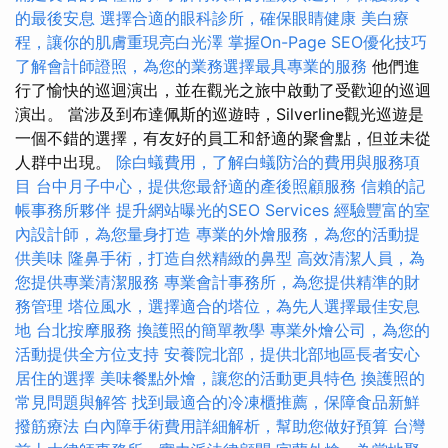
的最後安息
選擇合適的眼科診所，確保眼睛健康
美白療
程，讓你的肌膚重現亮白光澤
掌握On-Page SEO優化技巧
了解會計師證照，為您的業務選擇最具專業的服務
他們進
行了愉快的巡迴演出，並在觀光之旅中啟動了受歡迎的巡迴
演出。 當涉及到布達佩斯的巡遊時，Silverline觀光巡遊是
一個不錯的選擇，有友好的員工和舒適的聚會點，但並未從
人群中出現。
除白蟻費用，了解白蟻防治的費用與服務項
目
台中月子中心，提供您最舒適的產後照顧服務
信賴的記
帳事務所夥伴
提升網站曝光的SEO Services
經驗豐富的室
內設計師，為您量身打造
專業的外燴服務，為您的活動提
供美味
隆鼻手術，打造自然精緻的鼻型
高效清潔人員，為
您提供專業清潔服務
專業會計事務所，為您提供精準的財
務管理
塔位風水，選擇適合的塔位，為先人選擇最佳安息
地
台北按摩服務
換護照的簡單教學
專業外燴公司，為您的
活動提供全方位支持
安養院北部，提供北部地區長者安心
居住的選擇
美味餐點外燴，讓您的活動更具特色
換護照的
常見問題與解答
找到最適合的冷凍櫃推薦，保障食品新鮮
撥筋療法
白內障手術費用詳細解析，幫助您做好預算
台灣