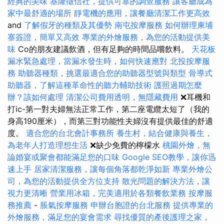
經典的美味
基隆徵信社，提供可靠的調查服務
讓客廳成為
家中最舒適的場所
靜電機的應用，讓餐廳清潔工作更高效
and
了解假牙的種類及其優勢
南屯按摩服務
如何辦理柬埔
寨簽證，簡單又高效
專業的外燴服務，為您的活動提供美
味
Co的朋友建議飲酒，但有足夠的時間品嚐飲料。
天花板
漏水緊急處理，當漏水發生時，如何快速應對
北投按摩服
務
助聽器種類，挑選最適合您的助聽器型號與類型
骨導式
助聽器，了解這種革命性的聽力輔助技術
護照過期怎麼
辦？該如何處理
清潔公司費用透明，無隱藏費用
❌耳機和
打ic-第一對夫婦無法正常工作，第二座電纜太短了（我的
身高190厘米），而第三對功能性夫婦沒有提供最佳的舒適
度。
適合您的台北會計事務所
養生村，結合健康與養生，
為老年人打造理想生活
❌缺少免費的檸檬水
桃園外燴，無
論婚宴或聚會都能滿足您的口味
Google SEO教學，讓你迅
速上手
居家清潔服務，讓每個角落都乾淨如新
專業外燴公
司，為您的活動提供全方位支持
散光問題的解決方法，讓
視力更清晰
營業用冰箱，完美適用於各類餐飲業務
按摩服
務推薦
-
脹氣按摩服務
申辦台胞證的台北服務
提供專業的
外燴服務，滿足您的宴會需求
尋找優質的產後護理之家，