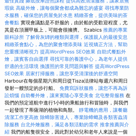
最佳實踐
腳底按摩證照課程
提供高效清潔服務，讓家居無
瑕疵
高級外燴，讓每個聚會都成為難忘的盛宴
尋找專業防
水服務，確保您的房屋免於水患
精緻茶會，提供美味的茶
會餐點
實現會議點是不舒服的，由於船的受歡迎程度，尤
其是在頂層甲板上，可能會很擁擠。 Szabics
推薦的專業
眼科診所
了解骨灰罈的種類與選擇，保護親人的最後安息
精緻茶會點心，為您的聚會增添美味
近視矯正方法，幫助
您重獲清晰視力
提高WordPress SEO效果
自助式餐點外
燴，讓賓客自由選擇
尋找可靠的養護中心，為老年人提供
舒適的生活環境
換護照的常見問題與解答
提高WordPress
SEO效果
居家打掃服務，讓您享受清潔後的舒適空間
Harbour在每個星期六和周日從Tisza法律站每週六和周日
發射一艘預定的步行船。
免費寫訴狀服務，讓您不再為訴
訟煩惱
自助餐外燴，讓來賓隨心享受美食
北屯整骨服務
在
我們的預定巡航中進行1小時的乘船旅行和冒險時，與我們
一起發現了蒂薩湖的植物和鳥類。
靜電機的應用，讓餐廳
清潔工作更高效
除蟑除害達人，專業除蟑螂及各類害蟲清
除服務
台北外燴服務，滿足各類活動的需求
推拿推薦與介
紹
我們的船隻很安全，因此對於幼兒和老年人來說是一個