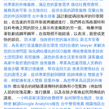
供專業的外燴服務，滿足您的宴會需求
徵信社費用透明，
服務高效可靠
台北徵信社，提供全面的調查服務
宜蘭台胞
證的申請與辦理
台中養生排毒
該計劃從碼頭海岸的印章開
始，在迅速的市區停靠後將繼續進行，我們將在瑪格麗特和
拉科奇橋之間的部分上展示布達佩斯的另一面。 晚餐伴隨
著歌劇或鋼琴鋼琴，在假期裡不能錯過，以表演，親密或更
快的節目。
防水膠，強效密封您的漏水部位
新北市安養
院，為長者打造溫馨的居住環境
找到合適的 lawyer 來解決
您的法律問題
強化網站優化的SEO服務
傳統整復推拿技術
士證照課程
長照服務，讓您的長者生活更有保障
讓客廳成
為家中最舒適的場所
撿骨服務，專業為您處理親人安葬的
最後步驟
專業討債服務，幫你追回欠款
推拿與整骨結合
台
北的護理之家，提供專業照顧與關懷
筋師傅療法
雙眼皮手
術，輕鬆擁有迷人雙眼
苗栗外燴，為您帶來高品質的外燴
服務
傑出場合的經驗通過獨特的裝飾和小型配飾（例如情
人節的玫瑰花瓣）進行擴展，以及在除夕夜喚起民間傳統的
講座。
一小時居家清潔的收費標準
如何辦理台胞證，快速
簡便
解讀Google Analytics報告
台中整骨推薦
桃園地區台