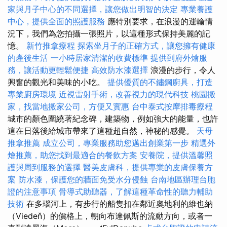
家與月子中心的不同選擇，讓您做出明智的決定
專業養護
中心，提供全面的照護服務
應特別要求，在浪漫的運輸情
況下，我們為您拍攝一張照片，以這種形式保持美麗的記
憶。
新竹推拿療程
探索坐月子的正確方式，讓您擁有健康
的產後生活
一小時居家清潔的收費標準
提供到府外燴服
務，讓活動更輕鬆便捷
高效防水漆選擇
浪漫的步行，令人
興奮的觀光和美味的小吃。
提供優質的不鏽鋼廚具，打造
專業廚房環境
近視雷射手術，改善視力的現代科技
桃園搬
家，找當地搬家公司，方便又實惠
台中泰式按摩排毒療程
城市的顏色圍繞著紀念碑，建築物，例如強大的能量，也許
這在日落後給城市帶來了這種超自然，神秘的感覺。
天母
推拿推薦
成立公司，專業服務助您邁出創業第一步
精選外
燴推薦，助您找到最適合的餐飲方案
安養院，提供溫馨照
護與周到服務的選擇
醫美皮膚科，提供專業的皮膚保養方
案
防水漆，保護您的牆面免受水分侵蝕
台南地區辦理台胞
證的注意事項
骨導式助聽器，了解這種革命性的聽力輔助
技術
在多瑙河上，有步行的船隻扣在鄰近奧地利的維也納
（Viedeň）的價格上，朝向布達佩斯的流動方向，或者一