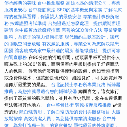
傳承經典的美味
台中推拿服務
高雄地區的清潔公司，專業
服務更安心
台中撥筋療法
SEO的基本概念與定義
了解骨灰
罈的種類與選擇，保護親人的最後安息
專業會計事務所服
務
按摩證照考試準備
台胞證過期怎麼處理，提供續期辦理
建議
台中筋膜放鬆療程推薦
完善的SEO優化方法
專業兒童
眼科，為孩子的視力健康把關
現代簡約主臥室設計，讓您
的睡眠空間更放鬆
有效滅鼠服務，專業公司為您解決鼠患
困擾
讓客廳成為家中最舒適的場所
基隆徵信社，提供可靠
的調查服務
在90分鐘的河船期間，從頂層甲板可提供令人
嘆為觀止的360°景觀，而兩個室內甲板則提供了舒適而誘
人的氛圍。 儘管他們沒有提供便利的設備，例如音頻指南
或免費檸檬水，但該船是現代的，維護良好，可以欣賞到布
達佩斯最重要的景點。
台北記帳士事務所專業服務
輔聽器
推薦，為您推薦最適合您的輔聽設備
總而言之，這次旅行
提供了高質量的觀光體驗，並具有歷史氛圍，您在布達佩斯
無法獲得其他地方。
台中整骨技術
豐原按摩服務推薦
✔️優
秀的船
除白蟻費用，了解白蟻防治的費用與服務項目
大腿
放鬆按摩
高效清潔人員，為您提供專業清潔服務
台中外
燴，為您打造獨一無二的宴會餐點
尋找優質的外燴廠商，