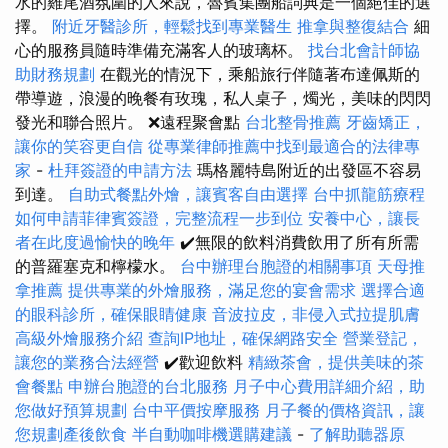
水的雞尾酒氛圍的人來說，魯賓集團船詞典是一個絕佳的選
擇。
附近牙醫診所，輕鬆找到專業醫生
推拿與整復結合
細
心的服務員隨時準備充滿客人的玻璃杯。
找台北會計師協
助財務規劃
在觀光的情況下，乘船旅行伴隨著布達佩斯的
帶導遊，浪漫的晚餐有玫瑰，私人桌子，燭光，美味的閃閃
發光和聯合照片。 ❌遠程聚會點
台北整骨推薦
牙齒矯正，
讓你的笑容更自信
從專業律師推薦中找到最適合的法律專
家
-
杜拜簽證的申請方法
瑪格麗特島附近的出發區不容易
到達。
自助式餐點外燴，讓賓客自由選擇
台中抓龍筋療程
如何申請菲律賓簽證，完整流程一步到位
安養中心，讓長
者在此度過愉快的晚年
✔️無限的飲料消費飲用了所有所需
的普羅塞克和檸檬水。
台中辦理台胞證的相關事項
天母推
拿推薦
提供專業的外燴服務，滿足您的宴會需求
選擇合適
的眼科診所，確保眼睛健康
音波拉皮，非侵入式拉提肌膚
高級外燴服務介紹
查詢IP地址，確保網路安全
營業登記，
讓您的業務合法經營
✔️歡迎飲料
精緻茶會，提供美味的茶
會餐點
申辦台胞證的台北服務
月子中心費用詳細介紹，助
您做好預算規劃
台中平價按摩服務
月子餐的價格資訊，讓
您規劃產後飲食
半自動咖啡機選購建議
-
了解助聽器原