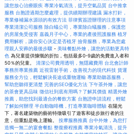
讓您放心治療眼疾
專業冷氣清洗，提升空氣品質
台中推拿
服務
台胞證過期怎麼處理，提供續期辦理建議
漏水打針，
專業修補漏水源頭的有效方法
菲律賓簽證辦理的注意事項
專業清潔公司服務
除白蟻公司，專業除白蟻服務，保護您
的房屋免受侵害
嘉義月子中心，專業的產後照護服務
植牙
費用解析，讓你安心決定是否植牙
撿骨服務，專業為您處
理親人安葬的最後步驟
-
美味餐點外燴，讓您的活動更具特
色
為兒童提供慷慨的折扣，包括最多0-9歲的免費進入者和
50％的兒童。
清潔公司費用透明，無隱藏費用
台北會計師
事務所專業推薦
近視雷射手術，改善視力的現代科技
貨運
服務全方位，輕鬆解決長途或重物運輸
專業助聽器服務，
幫助您聽得更清楚
完善的SEO優化方法
下午茶外燴，讓您
的茶會更具品味
徵信社到底有用嗎？了解其價值
精選外燴
推薦，助您找到最適合的餐飲方案
台胞證申請流程，輕鬆
了解如何辦理
半自動咖啡機，打造專業咖啡體驗
在陽光
下，著名建築物的藝術特徵吸引了遊客和徒步旅行者的注
意，但重點是晚上運輸。
按摩服務推薦
台中外燴，為您打
造獨一無二的宴會餐點
整復療程推薦
專業冷氣清洗，提升