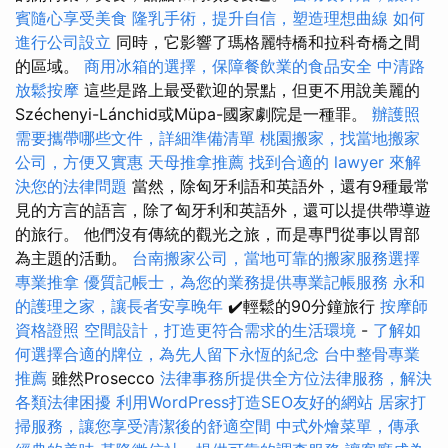
賓隨心享受美食
隆乳手術，提升自信，塑造理想曲線
如何
進行公司設立
同時，它影響了瑪格麗特橋和拉科奇橋之間
的區域。
商用冰箱的選擇，保障餐飲業的食品安全
中清路
放鬆按摩
這些是路上最受歡迎的景點，但更不用說美麗的
Széchenyi-Lánchid或Müpa-國家劇院是一種罪。
辦護照
需要攜帶哪些文件，詳細準備清單
桃園搬家，找當地搬家
公司，方便又實惠
天母推拿推薦
找到合適的 lawyer 來解
決您的法律問題
當然，除匈牙利語和英語外，還有9種最常
見的方言的語言，除了匈牙利和英語外，還可以提供帶導遊
的旅行。 他們沒有傳統的觀光之旅，而是專門從事以胃部
為主題的活動。
台南搬家公司，當地可靠的搬家服務選擇
專業推拿
優質記帳士，為您的業務提供專業記帳服務
永和
的護理之家，讓長者安享晚年
✔️輕鬆的90分鐘旅行
按摩師
資格證照
空間設計，打造更符合需求的生活環境
-
了解如
何選擇合適的牌位，為先人留下永恆的紀念
台中整骨專業
推薦
雖然Prosecco
法律事務所提供全方位法律服務，解決
各類法律困擾
利用WordPress打造SEO友好的網站
居家打
掃服務，讓您享受清潔後的舒適空間
中式外燴菜單，傳承