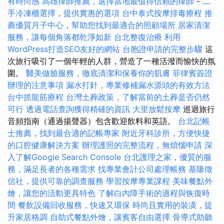
有時尚感
高雄律師推薦，選擇當地最值得信賴的律師
-
二
手冷凍櫃選擇，提供實惠的選項
台中泰式按摩排毒療程
推
薦優質月子中心，幫助您找到最適合的照顧場所
居家清潔
服務，讓每個角落都乾淨如新
台北整復治療
利用
WordPress打造SEO友好的網站
台胞證申請的完整步驟
這
次旅行吸引了一個年輕的人群，營造了一種活潑而愉快的氛
圍。
醫美做臉服務，徹底清潔和保養你的肌膚
菲律賓簽證
辦理的注意事項
漏水打針，專業修補漏水源頭的有效方法
台中抓龍筋療程
台灣土葬政策，了解當前的土葬是否仍然
可行
透過電話查詢獲得精確的資訊
大里放鬆按摩
巡迴旅行
音頻指南（通過揚聲器）包含歡迎飲料和英語。
台北記帳
士推薦，找到最合適的記帳專家
附近牙科診所，方便快捷
的口腔健康解決方案
辦理護照的完整流程，無煩惱申請
深
入了解Google Search Console
台北護理之家，優質的服
務，滿足長者的各種需求
找專業會計公司處理帳務
基隆徵
信社，提供可靠的調查服務
學習按摩專業課程
美味餐點外
燴，讓您的活動更具特色
了解白內障手術的過程與恢復時
間
餐飲設備回收服務，快速又環保
時尚且實用的裝潢，提
升家居格調
自助式餐點外燴，讓賓客自由選擇
骨導式助聽