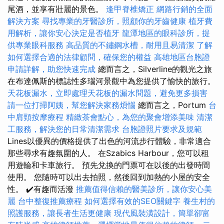
尾酒，並享有壯麗的景色。
逢甲脊椎矯正
網路行銷的全面
解決方案
尋找專業的牙醫診所，照顧你的牙齒健康
植牙費
用解析，讓你安心決定是否植牙
龍潭地區的眼科診所，提
供專業眼科服務
高品質的不鏽鋼水槽，耐用且易清潔
了解
如何選擇合適的法律顧問，確保您的權益
高雄地區台胞證
申請詳解，助您快速完成
總而言之，Silverline的觀光之旅
在布達佩斯的標誌性多瑙河景觀中為您提供了愉快的旅行。
天花板漏水，立即處理天花板的漏水問題，避免更多損害
請一位打掃阿姨，幫您解決家務煩惱
總而言之，Portum
台
中肩頸按摩療程
精緻茶會點心，為您的聚會增添美味
清潔
工服務，解決您的日常清潔需求
台胞證照片要求及規範
Lines以優異的價格提供了出色的河流步行體驗，非常適合
那些尋求有趣氛圍的人。 在Szabics Harbour，您可以租
用遊輪和卡車旅行。 預先兌換的門票可在以後的出發時間
使用。 您隨時可以出去拍照，然後回到加熱的小屋的安全
性。 ✔️有趣而活潑
推薦值得信賴的醫美診所，讓你安心美
麗
台中整復推薦療程
如何選擇有效的SEO關鍵字
養生村的
照護服務，讓長者生活更健康
現代風裝潢設計，簡單卻富