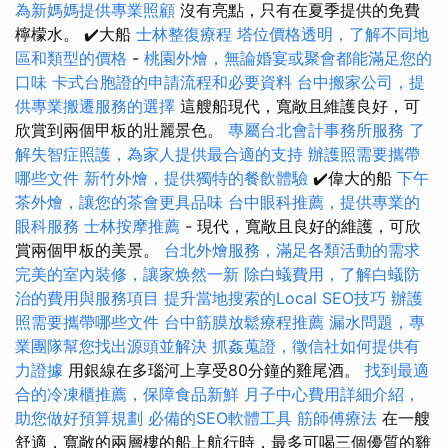
為新媽媽提供專業照顧
沒有亮點，只有在夏季提供的免費
檸檬水。 ✔️大船
士林整復療程
塔位價格透明，了解不同地
區和類型的價格
-
桃園外燴，無論婚宴或聚會都能滿足您的
口味
卡式台胞證的申請流程和必要資料
台中搬家公司，提
供專業搬遷服務的選擇
這艘船現代，寬敞且維護良好，可
欣賞到兩個甲板的壯麗景色。
專屬台北會計事務所服務
了
解失智症照護，為家人提供最合適的支持
辦護照需要攜帶
哪些文件
新竹外燴，提供獨特的餐飲體驗
✔️偉大的船
下午
茶外燴，讓您的茶會更具品味
台中眼科推薦，提供專業的
眼科服務
士林按摩推薦
- 現代，寬敞且良好的維護，可欣
賞兩個甲板的美景。
台北外燴服務，滿足各類活動的需求
完美的室內裝修，讓家焕然一新
除白蟻費用，了解白蟻防
治的費用與服務項目
提升當地搜索的Local SEO技巧
辦護
照需要攜帶哪些文件
台中筋膜放鬆療程推薦
漏水問題，專
業團隊幫您找出源頭並解決
抓姦蒐證，徵信社如何提供有
力證據
用銀線在多瑙河上享受80分鐘的雞​​尾酒。
找到最適
合的冷凍櫃推薦，保障食品新鮮
月子中心費用詳細介紹，
助您做好預算規劃
必備的SEO軟體工具
筋師傅療法
在一艘
舒適，寬敞的兩層樓的船上航行時，最多可喝三個優質的雞