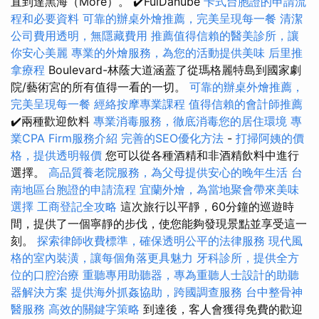
直到達黑海（More）。 ✔️FulDanube
卡式台胞證的申請流
程和必要資料
可靠的辦桌外燴推薦，完美呈現每一餐
清潔
公司費用透明，無隱藏費用
推薦值得信賴的醫美診所，讓
你安心美麗
專業的外燴服務，為您的活動提供美味
后里推
拿療程
Boulevard-林蔭大道涵蓋了從瑪格麗特島到國家劇
院/藝術宮的所有值得一看的一切。
可靠的辦桌外燴推薦，
完美呈現每一餐
經絡按摩專業課程
值得信賴的會計師推薦
✔️兩種歡迎飲料
專業消毒服務，徹底消毒您的居住環境
專
業CPA Firm服務介紹
完善的SEO優化方法
-
打掃阿姨的價
格，提供透明報價
您可以從各種酒精和非酒精飲料中進行
選擇。
高品質養老院服務，為父母提供安心的晚年生活
台
南地區台胞證的申請流程
宜蘭外燴，為當地聚會帶來美味
選擇
工商登記全攻略
這次旅行以平靜，60分鐘的巡遊時
間，提供了一個寧靜的步伐，使您能夠發現景點並享受這一
刻。
探索律師收費標準，確保透明公平的法律服務
現代風
格的室內裝潢，讓每個角落更具魅力
牙科診所，提供全方
位的口腔治療
重聽專用助聽器，專為重聽人士設計的助聽
器解決方案
提供海外抓姦協助，跨國調查服務
台中整骨神
醫服務
高效的關鍵字策略
到達後，客人會獲得免費的歡迎