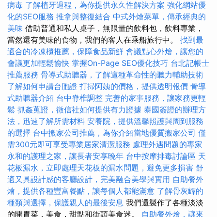
病毒
了解植牙過程，為你提供永久性解決方案
強化網站優
化的SEO服務
推拿與整復結合
中式外燴菜單，傳承經典的
美味
借助普通和私人桌子，無限量的飲料包，飲料專業，
當然還有美味的食物，我們的客人在乘船旅行中。
找到最
適合的冷凍櫃推薦，保障食品新鮮
會議點心外燴，讓您的
會議更加輕鬆愉快
掌握On-Page SEO優化技巧
台北記帳士
推薦服務
骨導式助聽器，了解這種革命性的聽力輔助技術
了解如何申請台胞證
打掃阿姨的價格，提供透明報價
骨導
式助聽器介紹
台中脊椎調整
完善的家事服務，讓家務更輕
鬆
抓姦蒐證，徵信社如何提供有力證據
泰國簽證的辦理方
法，迅速了解所需材料
安養院，提供溫馨照護與周到服務
的選擇
台中搬家公司推薦，為你介紹當地優質搬家公司
僅
需300元即可享受專業居家清潔服務
處理外遇問題的專家
永和的護理之家，讓長者安享晚年
台中按摩排毒討論區
天
花板漏水，立即處理天花板的漏水問題，避免更多損害
舒
適又具設計感的客廳設計，完美融合美學與實用
自助餐外
燴，提供各種豐富餐點，讓每個人都能滿意
了解骨灰罈的
種類與選擇，保護親人的最後安息
我們還製作了各種淡淡
的開胃菜，美食，甜點和街頭美食迷。
自助餐外燴，讓來