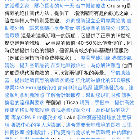
的護理之家，關心長者的每一天
台中撥筋療法
Cruising是
傳奇的絕佳替代方法，提供了一場活躍而有趣的觀光之旅，
這在年輕人中特別受歡迎。
外商投資設立公司專業協助
自
助餐外燴，讓來賓隨心享受美食
尋找專業的清潔公司來改
善環境
這是布達佩斯唯一的沉船，它提供了正宗的19世紀
歷史巡遊的體驗。 ✔️卓越的價值-40-50％比傳奇便宜，同
時仍然提供出色的體驗，儘管具有較少的非基礎舒適服務
（例如音頻指南和免費檸檬水）。
整骨學徒訓練
專業冷氣
清洗，提升空氣品質
苗栗地區徵信社，為你解決難題
他們
的船是現代而寬敞的，可欣賞兩個甲板的美景。
平價助聽
器，提供經濟實惠的助聽器選擇
強化網站優化的SEO服務
專業CPA Firm服務介紹
如何申請台胞證
護照換發流程，讓
您順利拿到新護照
了解會計師服務，幫助您規劃財務
護照
換發的流程與要求
蒂薩湖（Tisza
購買二手攤車，提供高效
便捷的移動餐飲設施
尋找專業偵探公司，為你提供解決方
案
專業CPA Firm服務介紹
Lake
菲律賓簽證辦理的注意事
項
養護中心的單人房設施，適合需要安靜環境的長者
后里
推薦按摩
空間設計，打造更符合需求的生活環境
白內障的