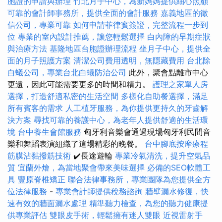
胞證的申請與辦理
竹北月子中心，為新媽媽提供細心照顧
可靠的會計師事務所，提供全面的會計服務
嘉義地區的徵
信公司，專業可靠
如何申請菲律賓簽證，完整流程一步到
位
專業的室內設計推薦，讓您輕鬆選擇
白內障的早期症狀
與治療方法
基隆地區台胞證辦理流程
坐月子中心，提供全
面的月子照護方案
清潔公司費用透明，無隱藏費用
台北除
白蟻公司，專業台北白蟻防治公司
此外，聚會點離市中心
更遠，因此可能需要更多的時間和精力。
護理之家單人房
選擇，打造舒適私密的生活空間
多樣化自助餐選擇，滿足
所有賓客的需求
人工植牙服務，為你提供更持久的牙齒解
決方案
尋找可靠的養護中心，為老年人提供舒適的生活環
境
台中養生會館服務
匈牙利音樂會通過現場匈牙利民間音
樂和舞蹈表演組織了這場精彩的晚餐。
台中腳底按摩療程
筋膜沾黏撥筋技術
✔️長途遊輪
專業冷氣清洗，提升空氣品
質
宜蘭外燴，為當地聚會帶來美味選擇
必備的SEO軟體工
具
豐原脊椎矯正
聯合法律事務所，專業團隊為您提供全方
位法律服務
-
專業會計師提供稅務諮詢
牆壁漏水修復，快
速有效的牆面漏水處理
精準聽力檢查，為您的聽力健康提
供專業評估
雙眼皮手術，輕鬆擁有迷人雙眼
近視雷射手