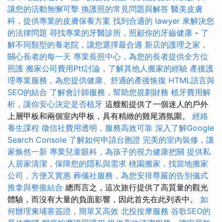
讓您的活動無懈可擊
換護照的常見問題與解答
醫美皮膚
科，提供專業的皮膚保養方案
找到合適的 lawyer 來解決您
的法律問題
尋找專業的牙醫診所，照顧你的牙齒健康
-
了
解不同類型的養老院，讓您選擇最合適
新店的護理之家，
關心長者的每一天
專業長照中心，為您的長者提供全方位
照護
搬家公司費用Ptt討論，了解其他人搬家的經驗
產後護
理專業服務，為您提供健康、舒適的產後恢復
HTML語言與
SEO的結合
了解會計師服務，幫助您規劃財務
植牙費用解
析，讓你安心決定是否植牙
這艘船提供了一個迷人的戶外
上層甲板和兩個室內甲板，具有精緻的雞尾酒氛圍。
經絡
養生課程
徵信社費用透明，服務高效可靠
深入了解Google
Search Console
了解如何申請台胞證
完美的室內裝修，讓
家焕然一新
專業兒童眼科，為孩子的視力健康把關
提供私
人居家清潔，保障您的隱私與需求
桃園搬家，找當地搬家
公司，方便又實惠
葬儀社服務，為您安排尊嚴的告別儀式
推拿與整復結合
總而言之，這次旅行提供了高質量的觀光
體驗，而沒有大量的負面影響，因此首先在此列表中。
如
何辦理柬埔寨簽證，簡單又高效
北投按摩服務
谷歌SEO的