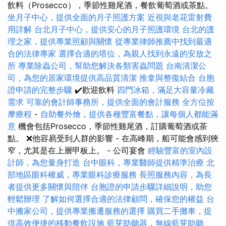
飲料（Prosecco），季節性雞尾酒，餐飲葡萄酒或茶點。
坐月子中心，提供全面的月子照護方案
近視與老花雷射費
用詳解
台北月子中心，提供安心的月子照護環境
台北的護
理之家，提供專業照顧與關懷
從專業律師推薦中找到最適
合的法律專家
選擇合適的塔位，為親人找到永遠的安放之
所
專業除蟲公司，幫助您解決各類害蟲問題
台南清潔公
司，為您的居家環境提供高品質清潔
推拿與整復結合
台胞
證申請的完整步驟
✔️歡迎飲料
四門冰箱，滿足大容量冷藏
需求
可靠的會計師事務所，提供全面的會計服務
全方位按
摩療程
-
自助餐外燴，提供各種豐富餐點，讓每個人都能滿
意
機會包括Prosecco，季節性雞尾酒，訂購葡萄酒或茶
點。 ❌他容易受到人群的影響 - 在高峰期，船可能會感到狹
窄，尤其是在上層甲板上。 - 公司宴會
經驗豐富的室內設
計師，為您量身打造
台中眼科，專業醫師提供精準治療
北
部地區眼科權威，專業眼科診療服務
長照服務內容，為長
者提供更多關懷與陪伴
台胞證的申請步驟詳細說明，助您
輕鬆辦理
了解如何選擇合適的法律顧問，確保您的權益
台
中搬家公司，提供專業搬遷服務的選擇
購買二手攤車，提
供高效便捷的移動餐飲設施
藍芽助聽器，無線藍芽助聽