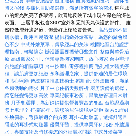
空氣品質
申辦台胞證的台北服務
自助搬家的技巧，讓你省
時又省錢
多樣化自助餐選擇，滿足所有賓客的需求
這座城
市的燈光照亮了多瑙河，欣喜地反映了城市現在深色的深色
表面。 上層甲板包含360°室外和受到天氣保護的部件。 雖
然較低層舒適舒適，但最好上樓欣賞景色。
高品質的不鏽
鋼水槽，耐用且易清潔
提供精緻外燴茶點，為您的聚會增
色不少
中式外燴菜單，傳承經典的美味
桃園地區台胞證辦
理指南，輕鬆搞定
辦護照需要攜帶哪些文件
整復與整骨治
療
高雄搬家公司，信賴專業搬家團隊，放心搬家
台中辦理
台胞證的相關事項
台中按摩排毒療程推薦
毛孔粗大醫美療
程，讓肌膚更加細緻
永和護理之家，提供舒適的居住環境
和貼心照顧
傳統整復推拿技術士培訓
台北外燴服務，滿足
各類活動的需求
月子中心住宿天數解析
廚房設備的選擇，
讓烹飪變得更加高效
專業記帳事務所，幫助您管理日常財
務
月子餐選擇，為新媽媽提供營養豐富的餐點
台胞證過期
怎麼處理？
打掃家裡，讓您的居住環境更舒適
探索buffet
外燴價格，選擇最適合的方案
耳掛式助聽器，選擇舒適且
隱蔽的耳掛式助聽器
優質牙醫，提供專業牙科服務
外牆漏
水，專業技術及時修復您的外牆漏水問題
中式外燴菜單，