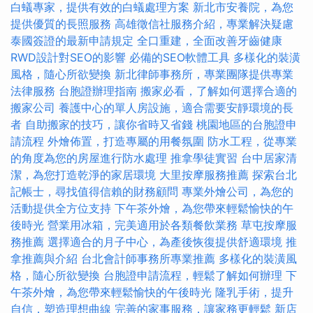
白蟻專家，提供有效的白蟻處理方案
新北市安養院，為您
提供優質的長照服務
高雄徵信社服務介紹，專業解決疑慮
泰國簽證的最新申請規定
全口重建，全面改善牙齒健康
RWD設計對SEO的影響
必備的SEO軟體工具
多樣化的裝潢
風格，隨心所欲變換
新北律師事務所，專業團隊提供專業
法律服務
台胞證辦理指南
搬家必看，了解如何選擇合適的
搬家公司
養護中心的單人房設施，適合需要安靜環境的長
者
自助搬家的技巧，讓你省時又省錢
桃園地區的台胞證申
請流程
外燴佈置，打造專屬的用餐氛圍
防水工程，從專業
的角度為您的房屋進行防水處理
推拿學徒實習
台中居家清
潔，為您打造乾淨的家居環境
大里按摩服務推薦
探索台北
記帳士，尋找值得信賴的財務顧問
專業外燴公司，為您的
活動提供全方位支持
下午茶外燴，為您帶來輕鬆愉快的午
後時光
營業用冰箱，完美適用於各類餐飲業務
草屯按摩服
務推薦
選擇適合的月子中心，為產後恢復提供舒適環境
推
拿推薦與介紹
台北會計師事務所專業推薦
多樣化的裝潢風
格，隨心所欲變換
台胞證申請流程，輕鬆了解如何辦理
下
午茶外燴，為您帶來輕鬆愉快的午後時光
隆乳手術，提升
自信，塑造理想曲線
完善的家事服務，讓家務更輕鬆
新店