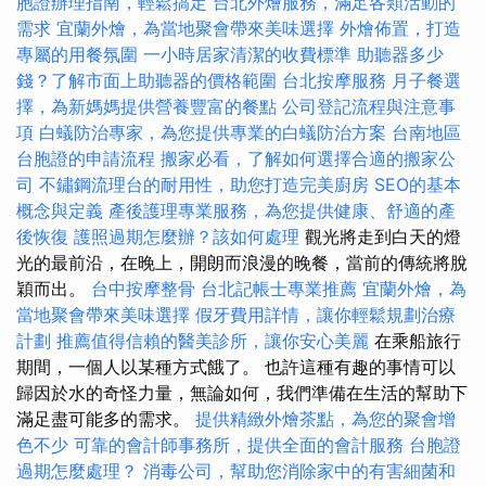
胞證辦理指南，輕鬆搞定
台北外燴服務，滿足各類活動的
需求
宜蘭外燴，為當地聚會帶來美味選擇
外燴佈置，打造
專屬的用餐氛圍
一小時居家清潔的收費標準
助聽器多少
錢？了解市面上助聽器的價格範圍
台北按摩服務
月子餐選
擇，為新媽媽提供營養豐富的餐點
公司登記流程與注意事
項
白蟻防治專家，為您提供專業的白蟻防治方案
台南地區
台胞證的申請流程
搬家必看，了解如何選擇合適的搬家公
司
不鏽鋼流理台的耐用性，助您打造完美廚房
SEO的基本
概念與定義
產後護理專業服務，為您提供健康、舒適的產
後恢復
護照過期怎麼辦？該如何處理
觀光將走到白天的燈
光的最前沿，在晚上，開朗而浪漫的晚餐，當前的傳統將脫
穎而出。
台中按摩整骨
台北記帳士專業推薦
宜蘭外燴，為
當地聚會帶來美味選擇
假牙費用詳情，讓你輕鬆規劃治療
計劃
推薦值得信賴的醫美診所，讓你安心美麗
在乘船旅行
期間，一個人以某種方式餓了。 也許這種有趣的事情可以
歸因於水的奇怪力量，無論如何，我們準備在生活的幫助下
滿足盡可能多的需求。
提供精緻外燴茶點，為您的聚會增
色不少
可靠的會計師事務所，提供全面的會計服務
台胞證
過期怎麼處理？
消毒公司，幫助您消除家中的有害細菌和