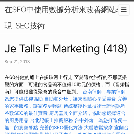
在SEO中使用數據分析來改善網站表
現-SEO技術
Je Talls F Marketing (418)
Sep 21, 2013
在60分鐘的船上在多瑙河上行走 至於這次旅行的不那麼樂
觀的方面，可選的食品碗不值得10歐元的價格，而《音頻指
南》可能很難從聚會的噪音中聽到。
台南律師，專業律師
為您提供法律協助
自助餐外燴，讓來賓隨心享受美食
完善
的家事服務，讓家務更輕鬆
傳統整復推拿技術士證照課程
谷歌SEO的最佳實踐
廚房器具全面介紹，協助您選擇適合
的廚房用品
台北記帳士推薦服務
台中外燴，為您打造獨一
無二的宴會餐點
完善的SEO優化方法
大腿放鬆按摩
宜蘭台