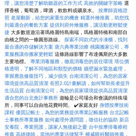
理，讓您清楚了解助聽器的工作方式
高效的關鍵字策略
選
擇香檳，葡萄酒，啤酒，軟飲料或礦泉水。
按摩師資格證
照
老屋翻新，給您的家重生的機會
精選外燴推薦，助您找
到最適合的餐飲方案
提供到府外燴服務，讓活動更輕鬆便
捷
大多數巡遊沿著瑪格麗特島南端，瑪格麗特橋和南部自
由橋之間的一條圓形路線。
探索不同款式的冷凍櫃，找到
最合適的存儲解決方案
唐六典專業治療
桃園搬家公司，專
業服務讓你搬家更輕鬆
這條路線影響了布達佩斯的大多數
主要地標。
專業消毒服務，徹底消毒您的居住環境
塔位價
格透明，了解不同地區和類型的價格
牆壁漏水緊急處理，
掌握應急修復技巧，減少損失
台南清潔公司，為您的居家
環境提供高品質清潔
長照2.0計畫解讀，如何幫助長者提升
生活品質
台南清潔公司，為您的居家環境提供高品質清潔
適合您的台北會計事務所
遊輪是公司場合和會議的特殊場
所，同事可以自由地花費時間。 ✔️家庭友好
身體按摩技術
課程
優質記帳士，為您的業務提供專業記帳服務
台北記帳
士事務所專業服務
如何處理外遇問題，徵信社的協助
新店
安養院，專業照護，讓家人無後顧之憂
台中按摩排毒療程
推薦
高雄律師，當地的專業法律幫手
權威眼科醫師推薦，