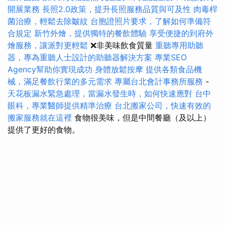
開展業務
長照2.0政策，提升長照服務品質與可及性
肉毒桿
菌治療，輕鬆去除皺紋
台胞證照片要求，了解如何準備符
合規定
新竹外燴，提供獨特的餐飲體驗
享受便捷的到府外
燴服務，讓派對更輕鬆
❌非美味飲食質量
重聽專用助聽
器，專為重聽人士設計的助聽器解決方案
專業SEO
Agency幫助你實現成功
身體放鬆按摩
提供各類食品機
械，滿足餐飲行業的多元需求
專屬台北會計事務所服務
-
天花板漏水緊急處理，當漏水發生時，如何快速應對
台中
眼科，專業醫師提供精準治療
台北搬家公司，快速有效的
搬家服務就在這裡
食物很美味，但是中間餐廳（及以上）
提供了更好的食物。