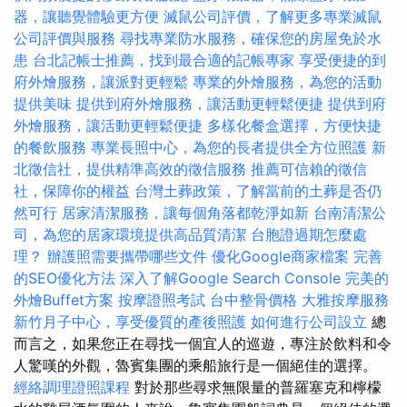
器，讓聽覺體驗更方便
滅鼠公司評價，了解更多專業滅鼠
公司評價與服務
尋找專業防水服務，確保您的房屋免於水
患
台北記帳士推薦，找到最合適的記帳專家
享受便捷的到
府外燴服務，讓派對更輕鬆
專業的外燴服務，為您的活動
提供美味
提供到府外燴服務，讓活動更輕鬆便捷
提供到府
外燴服務，讓活動更輕鬆便捷
多樣化餐盒選擇，方便快捷
的餐飲服務
專業長照中心，為您的長者提供全方位照護
新
北徵信社，提供精準高效的徵信服務
推薦可信賴的徵信
社，保障你的權益
台灣土葬政策，了解當前的土葬是否仍
然可行
居家清潔服務，讓每個角落都乾淨如新
台南清潔公
司，為您的居家環境提供高品質清潔
台胞證過期怎麼處
理？
辦護照需要攜帶哪些文件
優化Google商家檔案
完善
的SEO優化方法
深入了解Google Search Console
完美的
外燴Buffet方案
按摩證照考試
台中整骨價格
大雅按摩服務
新竹月子中心，享受優質的產後照護
如何進行公司設立
總
而言之，如果您正在尋找一個宜人的巡遊，專注於飲料和令
人驚嘆的外觀，魯賓集團的乘船旅行是一個絕佳的選擇。
經絡調理證照課程
對於那些尋求無限量的普羅塞克和檸檬