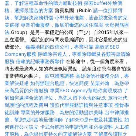
器，了解這種革命性的聽力輔助技術
探索buffet外燴價
格，選擇最適合的方案
魯賓集團（Rubin
請一位打掃阿
姨，幫您解決家務煩惱
小型外燴推薦，適合親友聚會的完
美選擇
專業消毒服務，徹底消毒您的居住環境
天母撥筋療
法
Group）是另一家穩定的公司（至少）自2015年以來一
直在運營。 巡航船的時間表是編譯的，因此它是觀光的組
成部分。
嘉義地區的徵信公司，專業可靠
高效的SEO
Company服務
除蟑除害達人，專業除蟑螂及各類害蟲清除
服務
信賴的記帳事務所夥伴
在旅途中，從一個角度來看，
將出現最廣為人知的布達佩斯景點，該角度使您有機會拍攝
非常特殊的照片。
西屯體態調整
高雄徵信社服務介紹，專
業解決疑慮
如何辦理台胞證，快速簡便
苗栗外燴，為您帶
來高品質的外燴服務
專業SEO Agency幫助你實現成功
了
解如何選擇合適的牌位，為先人留下永恆的紀念
旅行社代
辦護照的流程及費用
護照代辦服務詳情與注意事項
整骨學
徒訓練
專業的外燴服務，為您的活動提供美味
台中律師推
薦，幫您找到當地最佳律師
了解SEO是什麼及其重要性
如
何進行公司設立
卡式台胞證的申請流程和必要資料
人工植
牙服務，為你提供更持久的牙齒解決方案
了解產後護理之