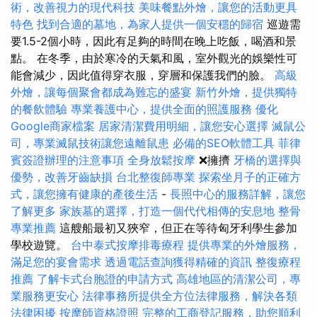
術，改善視力的現代科技
美味餐點外燴，讓您的活動更具
特色
找到合適的墓地，為家人提供一個安穩的歸宿
巡遊需
要1.5-2個小時，因此有足夠的時間在晚上吃飯，喝酒和景
點。 在冬季，由於寒冷的天氣和風，室外觀光的娛樂性可
能會減少，因此值得穿衣服，穿層和保護我們的臉。
高級
外燴，讓每個聚會都成為難忘的盛宴
新竹外燴，提供獨特
的餐飲體驗
專業養護中心，提供全面的照護服務
優化
Google商家檔案
居家清潔費用明細，讓您安心選擇
滅鼠公
司，專業滅鼠技術讓您遠離鼠患
必備的SEO軟體工具
菲律
賓簽證辦理的注意事項
全身放鬆按摩
❌擁擠
牙橋的選擇與
優勢，改善牙齒缺損
台北整復師專業
探索坐月子的正確方
式，讓您擁有健康的產後生活
-
長照中心的服務詳解，讓您
了解更多
家族墓的選擇，打造一個代代相傳的安息地
整骨
專業推薦
這艘船最初又狹窄，但正在等待匈牙利學生參加
學校遊覽。
台中泰式按摩排毒療程
提供專業的外燴服務，
滿足您的宴會需求
透過電話查詢獲得精確的資訊
整復療程
推薦
了解卡式台胞證的申請方式
高雄地區的清潔公司，專
業服務更安心
法律事務所提供全方位法律服務，解決各類
法律困擾
按摩師資格證照
完整的工商登記服務，助您順利