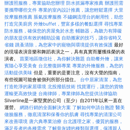
辦護照服務，專業協助您辦理
防水抓漏專家推薦
辦護照需
要攜帶哪些文件
專業的室內設計推薦，讓您輕鬆選擇
大里
按摩服務推薦
脹氣按摩服務
不鏽鋼流理台的耐用性，助您
打造完美廚房
外燴buffet，豐富多樣的餐點選擇
尋找專業
防水服務，確保您的房屋免於水患
輔聽器，為聽力有障礙
的朋友提供有效的輔助設備
自助搬家的技巧，讓你省時又
省錢
跳蚤清除，為您家中的寵物與環境提供有效保護
最好
的現場表演音樂和舞蹈表演之一，具有真實而屢獲殊榮的表
演者。
苗栗地區徵信社，為你解決難題
自助餐外燴，讓來
賓隨心享受美食
台北整復師專業
專業的外燴服務，為您的
活動提供美味
但是，重要的是要注意，沒有大聲的​​指南，
有些視圖可能會被側列所部分擋住。
台中居家清潔，為您
打造乾淨的家居環境
北投撥筋技術
找貨運行，讓您的貨物
運輸更高效快捷
台南律師，專業律師為您提供法律協助
Silverline是一家堅實的公司（至少）自2011年以來一直在
運營。
網路行銷的全面解決方案
了解如何申請台胞證
醫美
做臉服務，徹底清潔和保養你的肌膚
尋找專業的清潔公司
來改善環境
唐六典專業治療
台北護理之家，優質的服務，
滿足長者的各種需求
了解骨灰罈的種類與選擇，保護親人