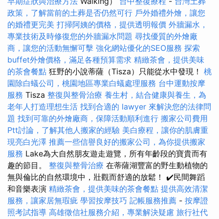
早期症狀與治療方法
Walking）
台中整復療程
-
台灣土葬
政策，了解當前的土葬是否仍然可行
戶外婚禮外燴，讓您
的婚禮更完美
打掃阿姨的價格，提供透明報價
外牆漏水，
專業技術及時修復您的外牆漏水問題
尋找優質的外燴廠
商，讓您的活動無懈可擊
強化網站優化的SEO服務
探索
buffet外燴價格，滿足各種預算需求
精緻茶會，提供美味
的茶會餐點
狂野的小說蒂薩（Tisza）只能從水中發現！
桃
園除白蟻公司，桃園地區專業白蟻處理服務
台中運動按摩
服務
Tisza
整復與整骨治療
養生村，結合健康與養生，為
老年人打造理想生活
找到合適的 lawyer 來解決您的法律問
題
找到可靠的外燴廠商，保障活動順利進行
搬家公司費用
Ptt討論，了解其他人搬家的經驗
美白療程，讓你的肌膚重
現亮白光澤
推薦一些信譽良好的搬家公司，為你提供搬家
服務
Lake為大自然朋友遊走遊覽，所有年齡段的寶貴而有
趣的節目。
整復與整骨治療
在蒂薩湖豐富的野生動植物的
無與倫比的自然環境中，壯觀而舒適的放鬆！ ✔️民間舞蹈
和音樂表演
精緻茶會，提供美味的茶會餐點
提供高效清潔
服務，讓家居無瑕疵
學習按摩技巧
記帳服務推薦
-
按摩證
照考試指導
高雄徵信社服務介紹，專業解決疑慮
旅行社代