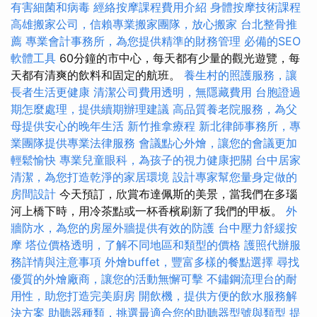
有害細菌和病毒
經絡按摩課程費用介紹
身體按摩技術課程
高雄搬家公司，信賴專業搬家團隊，放心搬家
台北整骨推
薦
專業會計事務所，為您提供精準的財務管理
必備的SEO
軟體工具
60分鐘的市中心，每天都有少量的觀光遊覽，每
天都有清爽的飲料和固定的航班。
養生村的照護服務，讓
長者生活更健康
清潔公司費用透明，無隱藏費用
台胞證過
期怎麼處理，提供續期辦理建議
高品質養老院服務，為父
母提供安心的晚年生活
新竹推拿療程
新北律師事務所，專
業團隊提供專業法律服務
會議點心外燴，讓您的會議更加
輕鬆愉快
專業兒童眼科，為孩子的視力健康把關
台中居家
清潔，為您打造乾淨的家居環境
設計專家幫您量身定做的
房間設計
今天預訂，欣賞布達佩斯的美景，當我們在多瑙
河上橋下時，用冷茶點或一杯香檳刷新了我們的甲板。
外
牆防水，為您的房屋外牆提供有效的防護
台中壓力舒緩按
摩
塔位價格透明，了解不同地區和類型的價格
護照代辦服
務詳情與注意事項
外燴buffet，豐富多樣的餐點選擇
尋找
優質的外燴廠商，讓您的活動無懈可擊
不鏽鋼流理台的耐
用性，助您打造完美廚房
開飲機，提供方便的飲水服務解
決方案
助聽器種類，挑選最適合您的助聽器型號與類型
提