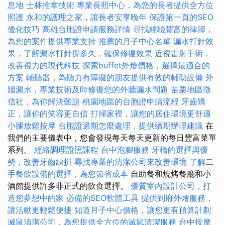
息地
士林推拿技術
專業長照中心，為您的長者提供全方位
照護
永和的護理之家，讓長者安享晚年
保證第一頁的SEO
優化技巧
高雄台胞證申請服務詳情
尋找經驗豐富的律師，
為您的案件提供專業支持
推薦的月子中心名單
漏水打針效
果，了解漏水打針撐多久，確保修復效果
近視雷射手術，
改善視力的現代科技
探索buffet外燴價格，選擇最適合的
方案
輔聽器，為聽力有障礙的朋友提供有效的輔助設備
外
牆漏水，專業技術及時修復您的外牆漏水問題
苗栗地區徵
信社，為你解決難題
桃園地區的台胞證申請流程
牙齒矯
正，讓你的笑容更自信
打掃家裡，讓您的居住環境更舒適
小腿放鬆按摩
台胞證過期怎麼處理，提供續期辦理建議
在
我們的主要儀表中，您會發現每天每天更新的每日豐富菜單
系列。
經絡調理證照課程
台中泡腳服務
牙橋的選擇與優
勢，改善牙齒缺損
尋找專業的清潔公司來改善環境
了解二
手餐飲設備的選擇，為您節省成本
自助餐和燒烤餐廳和小
酒館提供許多非正式的飲食選擇。
優質室內設計公司，打
造您夢想中的家
必備的SEO軟體工具
提供到府外燴服務，
讓活動更輕鬆便捷
知道月子中心價格，讓您更有預算計劃
滅鼠清潔公司，為您提供全方位的滅鼠清潔服務
台中按摩