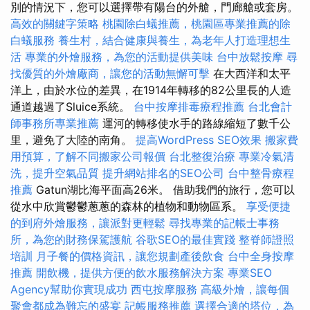
別的情況下，您可以選擇帶有陽台的外艙，門廊艙或套房。
高效的關鍵字策略
桃園除白蟻推薦，桃園區專業推薦的除
白蟻服務
養生村，結合健康與養生，為老年人打造理想生
活
專業的外燴服務，為您的活動提供美味
台中放鬆按摩
尋
找優質的外燴廠商，讓您的活動無懈可擊
在大西洋和太平
洋上，由於水位的差異，在1914年轉移的82公里長的人造
通道越過了Sluice系統。
台中按摩排毒療程推薦
台北會計
師事務所專業推薦
運河的轉移使水手的路線縮短了數千公
里，避免了大陸的南角。
提高WordPress SEO效果
搬家費
用預算，了解不同搬家公司報價
台北整復治療
專業冷氣清
洗，提升空氣品質
提升網站排名的SEO公司
台中整骨療程
推薦
Gatun湖比海平面高26米。 借助我們的旅行，您可以
從水中欣賞鬱鬱蔥蔥的森林的植物和動物區系。
享受便捷
的到府外燴服務，讓派對更輕鬆
尋找專業的記帳士事務
所，為您的財務保駕護航
谷歌SEO的最佳實踐
整脊師證照
培訓
月子餐的價格資訊，讓您規劃產後飲食
台中全身按摩
推薦
開飲機，提供方便的飲水服務解決方案
專業SEO
Agency幫助你實現成功
西屯按摩服務
高級外燴，讓每個
聚會都成為難忘的盛宴
記帳服務推薦
選擇合適的塔位，為