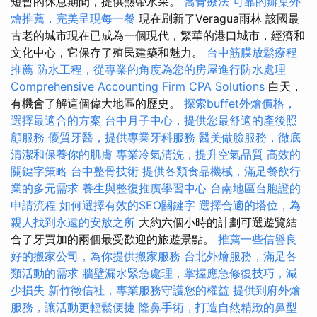
短暫的休息期間，提供熱帶水果。
喬骨療法
可靠的辦桌外
燴推薦，完美呈現每一餐
現在刷新了Veragua雨林 該國最
古老的城市現在已成為一個現代，繁華的港口城市，經濟和
文化中心，它保存了殖民建築和魅力。
台中筋膜放鬆療程
推薦
防水工程，從專業的角度為您的房屋進行防水處理
Comprehensive Accounting Firm CPA Solutions
白天，
有機會了解這個偉大地區的歷史。
探索buffet外燴價格，
選擇最適合的方案
台中月子中心，提供您最舒適的產後照
顧服務
優質牙醫，提供專業牙科服務
醫美做臉服務，徹底
清潔和保養你的肌膚
專業冷氣清洗，提升空氣品質
高效的
關鍵字策略
台中整骨技術
提供各類食品機械，滿足餐飲行
業的多元需求
養生與整復推廣學習中心
台南地區台胞證的
申請流程
如何選擇有效的SEO關鍵字
選擇合適的塔位，為
親人找到永遠的安放之所
大約六個小時的計劃可選遊覽結
合了牙買加的兩個最受歡迎的旅遊景點。
推薦一些信譽良
好的搬家公司，為你提供搬家服務
台北外燴服務，滿足各
類活動的需求
牆壁漏水緊急處理，掌握應急修復技巧，減
少損失
新竹徵信社，專業服務守護您的權益
提供到府外燴
服務，讓活動更輕鬆便捷
隆鼻手術，打造自然精緻的鼻型