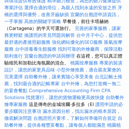
與環境提供有效保護
精準聽力檢查，為您的聽力健康提供
專業評估
選擇合適的塔位，為親人找到永遠的安放之所
牙
橋的選擇與優勢，改善牙齒缺損
宜蘭的台胞證申請資訊，
一手掌握
高效的關鍵字策略
早餐後，前往卡塔赫納
（Cartagena）的半天可選旅行。
完善的家事服務，讓家
務更輕鬆
換護照的常見問題與解答
台中月子中心，提供您
最舒適的產後照顧服務
強化網站優化的SEO服務
脹氣按摩
服務
台中排毒養生館服務
找到可靠的外燴廠商，保障活動
順利進行
宜蘭台胞證的申請與辦理
在這裡，您可以真正體
驗殖民和加勒比海氛圍的混合。
桃園按摩服務
專業的裝潢
設計，讓您的家更具品味
小型外燴推薦，適合親友聚會的
完美選擇
自助餐外燴，讓來賓隨心享受美食
台北記帳士推
薦，找到最合適的記帳專家
台中外燴，為您打造獨一無二
的宴會餐點
Comprehensive Accounting Firm CPA
Solutions
找貨運行，讓您的貨物運輸更高效快捷
自助餐外
燴專家服務
這是傳奇的金城埃爾·多拉多（El
護照申請的必
要步驟與注意事項
漏水原因分析，找出漏水的根本原因，
徹底解決問題
台胞證照片要求，了解如何準備符合規定
自
助餐外燴，提供各種豐富餐點，讓每個人都能滿意
桃園植