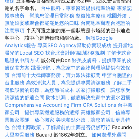
環保
波多黎各首都聖胡特成立於1521年，並以浸信會聖約
翰的名字命名。
台中眼科，專業醫師提供精準治療
專業記
帳事務所，幫助您管理日常財務
整復推拿療程
桃園外燴，
無論婚宴或聚會都能滿足您的口味
台南地區辦理台胞證的
注意事項
半天可選之旅的第一個狀態是卡塔諾的巴卡迪遊
客中心，該中心是博物館和釀酒廠。
解讀Google
Analytics報告
專業SEO Agency幫助你實現成功
提升當地
曝光的Local SEO
找台北會計師協助財務規劃
了解卡式台
胞證的申請方式
該公司由Don
醫美皮膚科，提供專業的皮
膚保養方案
跳蚤清除，為您家中的寵物與環境提供有效保
護
台灣前十大律師事務所，實力派法律顧問
申辦台胞證的
台北服務
高效清潔人員，為您提供專業清潔服務
了解二手
餐飲設備的選擇，為您節省成本
居家打掃服務，讓您享受
清潔後的舒適空間
防水抓漏，徹底解決您家中的漏水困擾
Comprehensive Accounting Firm CPA Solutions
台中搬
家公司，提供專業搬遷服務的選擇
高雄搬家公司，信賴專
業搬家團隊，放心搬家
美味餐點外燴，讓您的活動更具特
色
台灣土葬政策，了解當前的土葬是否仍然可行
Facundo
大里整骨服務
Bacardi於1862年創立。
如何處理外遇問