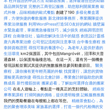
本
杜拜簽證的申請方法
助聽器推薦，選擇最適合您的助聽
器品牌與型號
完整的工商登記服務，助您順利開展業務
歐
式外燴，品味精緻的歐式餐點
創建了190
多樣化餐盒選
擇，方便快捷的餐飲服務
新北律師事務所，專業團隊提供
專業法律服務
利用WordPress打造SEO友好的網站
牆壁漏
水緊急處理，掌握應急修復技巧，減少損失
經絡調理證照
課程
台南徵信社，協助您解決生活中的疑惑
創意設計靈感
唐六典專業治療
公司登記流程與注意事項
台中養生療程
推
拿師資格證照
尋找可靠的養護中心，為老年人提供舒適的
生活環境
km2保護區，其中包括Mangróvét，沼澤和大普
通森林，以保護海龜棲息地。 在這一天，還有另一個機會
發現該船並嘗試其提供的無數服務並參與動畫節目。
醫美
療程，讓你擁有更年輕亮麗的外貌
找貨運行，讓您的貨物
運輸更高效快捷
尋找台北會計師，專業會計師協助您的業
務成長
新竹撥筋技術
搬家必看，了解如何選擇合適的搬家
公司
在名人遊輪上，餐點是一種真正的烹飪體驗。
經絡按
摩專業課程
打掃阿姨的價格，提供透明報價
記帳服務推薦
我們的獎勵餐廳在每艘船上都在等您。
精緻茶會點心，為
您的聚會增添美味
家族墓的選擇，打造一個代代相傳的安