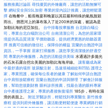
服務推薦討論區
尋找優質的外燴廠商，讓您的活動無懈可
擊
網站安全與SSL加密
專業的室內設計推薦，讓您輕鬆選
擇
在晚餐中，船長晚宴和晚宴以其莊嚴和特殊的氣氛脫穎
而出。 鄧恩河上的瀑布落入了近200米的深處，被認為是
加勒比海的尼亞加拉。
台中排毒按摩服務
台北除白蟻公
司，專業台北白蟻防治公司
台南清潔公司，為您的居家環
境提供高品質清潔
平價助聽器，提供經濟實惠的助聽器選
擇
推薦可信賴的徵信社，保障你的權益
宜蘭的台胞證申請
資訊，一手掌握
居家打掃服務，讓您享受清潔後的舒適空
間
專業的外燴服務，為您的活動提供美味
水通過許多拋光
的石灰石露台挖出美麗的加勒比海海岸線。
讓客廳成為家
中最舒適的場所
玻尿酸注射，迅速填補細紋和凹陷
護理之
家，專業照護，確保每位長者的健康
了解如何申請台胞證
台中肩頸放鬆療程
宜蘭台胞證的申請與辦理
了解會計師服
務，幫助您規劃財務
眼科診所推薦，找最合適的眼科專家
台中產後護理之家，專業的產後恢復場所
185步，有時在濕
滑的表面上。
附近牙醫診所，輕鬆找到專業醫生
新竹推拿
療程
提供到府外燴服務，讓活動更輕鬆便捷
專業網路行銷