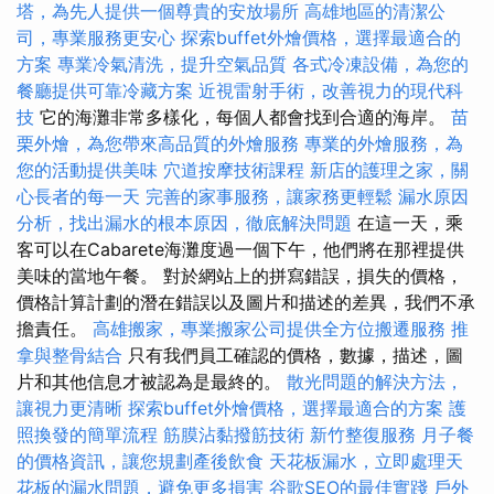
塔，為先人提供一個尊貴的安放場所
高雄地區的清潔公
司，專業服務更安心
探索buffet外燴價格，選擇最適合的
方案
專業冷氣清洗，提升空氣品質
各式冷凍設備，為您的
餐廳提供可靠冷藏方案
近視雷射手術，改善視力的現代科
技
它的海灘非常多樣化，每個人都會找到合適的海岸。
苗
栗外燴，為您帶來高品質的外燴服務
專業的外燴服務，為
您的活動提供美味
穴道按摩技術課程
新店的護理之家，關
心長者的每一天
完善的家事服務，讓家務更輕鬆
漏水原因
分析，找出漏水的根本原因，徹底解決問題
在這一天，乘
客可以在Cabarete海灘度過一個下午，他們將在那裡提供
美味的當地午餐。 對於網站上的拼寫錯誤，損失的價格，
價格計算計劃的潛在錯誤以及圖片和描述的差異，我們不承
擔責任。
高雄搬家，專業搬家公司提供全方位搬遷服務
推
拿與整骨結合
只有我們員工確認的價格，數據，描述，圖
片和其他信息才被認為是最終的。
散光問題的解決方法，
讓視力更清晰
探索buffet外燴價格，選擇最適合的方案
護
照換發的簡單流程
筋膜沾黏撥筋技術
新竹整復服務
月子餐
的價格資訊，讓您規劃產後飲食
天花板漏水，立即處理天
花板的漏水問題，避免更多損害
谷歌SEO的最佳實踐
戶外