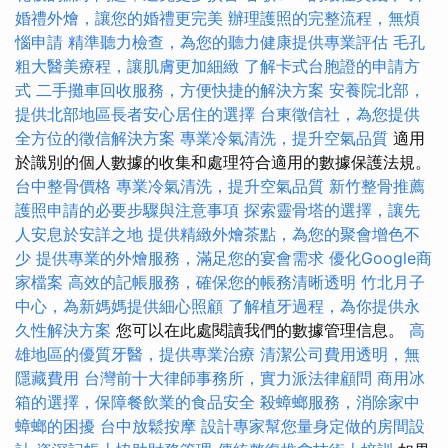
婚禮外燴，讓您的婚禮更完美
辦理護照的完整流程，無煩
惱申請
精準聽力檢查，為您的聽力健康提供專業評估
毛孔
粗大醫美療程，讓肌膚更加細緻
了解卡式台胞證的申請方
式
二手攤車回收服務，方便快捷的解決方案
安養院北部，
提供北部地區長者安心居住的選擇
台東徵信社，為您提供
全方位的徵信解決方案
專業冷氣清洗，提升空氣品質
適用
於識別的個人數據的收集和處理符合適用的數據保護法規。
台中整骨價格
專業冷氣清洗，提升空氣品質
新竹整骨推薦
護照申請的必要步驟與注意事項
探索靈骨塔的選擇，讓先
人安息於安詳之地
提供精緻外燴茶點，為您的聚會增色不
少
提供專業的外燴服務，滿足您的宴會需求
優化Google商
家檔案
高效的記帳服務，確保您的帳務清晰透明
竹北月子
中心，為新媽媽提供細心照顧
了解植牙過程，為你提供永
久性解決方案
您可以在此處閱讀我們的數據管理信息。
高
雄地區的優質牙醫，提供專業治療
清潔公司費用透明，無
隱藏費用
台灣前十大律師事務所，實力派法律顧問
商用冰
箱的選擇，保障餐飲業的食品安全
殺蟑螂服務，消除家中
蟑螂的困擾
台中放鬆按摩
設計專家幫您量身定做的房間設