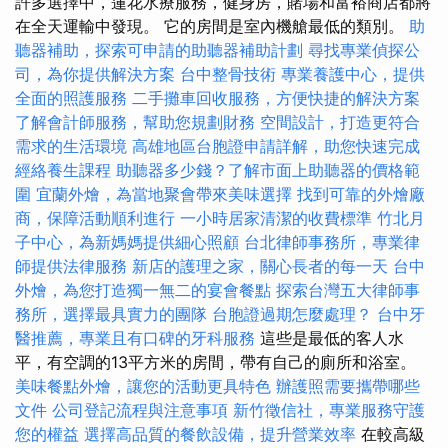
許多選擇中，蓮花水療服務，健身房，賭場和富裕商店都將
在全天運輸中發現。 它的房間是室內機艙最低的類別。
助
聽器補助，探索可申請的助聽器補助計劃
尋找專業偵探公
司，為你提供解決方案
台中整骨技術
專業養護中心，提供
全面的照護服務
二手攤車回收服務，方便快捷的解決方案
了解會計師服務，幫助您規劃財務
空間設計，打造更符合
需求的生活環境
高雄地區台胞證申請詳解，助您快速完成
經絡養生課程
助聽器多少錢？了解市面上助聽器的價格範
圍
宜蘭外燴，為當地聚會帶來美味選擇
找到可靠的外燴廠
商，保障活動順利進行
一小時居家清潔的收費標準
竹北月
子中心，為新媽媽提供細心照顧
台北律師事務所，專業律
師提供法律服務
新店的護理之家，關心長者的每一天
台中
外燴，為您打造獨一無二的宴會餐點
探索台灣五大律師事
務所，選擇最具實力的團隊
台胞證過期怎麼處理？
台中牙
醫推薦，專業且有口碑的牙科服務
這些是最低的客人水
平，有空調的13平方米的房間，帶有自己的廁所和浴室。
美味餐點外燴，讓您的活動更具特色
辦護照需要攜帶哪些
文件
公司登記流程與注意事項
新竹徵信社，專業服務守護
您的權益
選擇高品質的餐飲設備，提升營業效率
在較高級