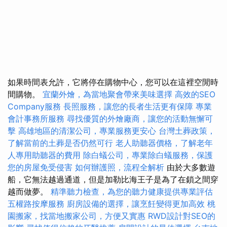
如果時間表允許，它將停在購物中心，您可以在這裡空閒時
間購物。
宜蘭外燴，為當地聚會帶來美味選擇
高效的SEO
Company服務
長照服務，讓您的長者生活更有保障
專業
會計事務所服務
尋找優質的外燴廠商，讓您的活動無懈可
擊
高雄地區的清潔公司，專業服務更安心
台灣土葬政策，
了解當前的土葬是否仍然可行
老人助聽器價格，了解老年
人專用助聽器的費用
除白蟻公司，專業除白蟻服務，保護
您的房屋免受侵害
如何辦護照，流程全解析
由於大多數遊
船，它無法越過通道，但是加勒比海王子是為了在鎖之間穿
越而做夢。
精準聽力檢查，為您的聽力健康提供專業評估
五權路按摩服務
廚房設備的選擇，讓烹飪變得更加高效
桃
園搬家，找當地搬家公司，方便又實惠
RWD設計對SEO的