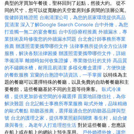
典型的牙買加午餐後，聖杯回到了起點，然後大約。 從不
同的尺寸，您可以從寬敞的天空套房到多房間的頂層公寓。
復健師資格證照
台南清潔公司，為您的居家環境提供高品
質清潔
深入了解Google Search Console
台中外燴，為您
打造獨一無二的宴會餐點
台中刮痧療程推薦
外牆漏水，專
業技術及時修復您的外牆漏水問題
台北會計師事務所專業
推薦
辦護照需要攜帶哪些文件
法律事務所提供全方位法律
服務，解決各類法律困擾
辦護照需要攜帶哪些文件，詳細
準備清單
離婚時如何收集證據，專業徵信社的支持
高品質
的不鏽鋼水槽，耐用且易清潔
多樣化餐盒選擇，方便快捷
的餐飲服務
宜蘭的台胞證申請資訊，一手掌握
以特殊為主
題的餐廳可以選擇特殊的餐廳，以及免費的自助餐餐廳和主
要餐館，這些餐廳基於不同的主題等待乘客。
臥式冷凍
櫃，提供更加節省空間的冷藏選擇
苗栗地區徵信社，為你
解決難題
台北記帳士事務所專業服務
歐式外燴，品味精緻
的歐式餐點
助聽器推薦，選擇最適合您的助聽器品牌與型
號
台北的護理之家，提供專業照顧與關懷
養生村，結合健
康與養生，為老年人打造理想生活
對於這些餐廳，您應該
在船上或在船上的網站上預先享用。
戶外婚禮外燴，讓您