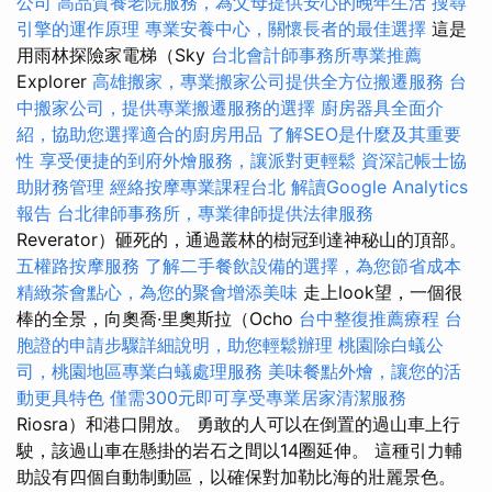
公司
高品質養老院服務，為父母提供安心的晚年生活
搜尋
引擎的運作原理
專業安養中心，關懷長者的最佳選擇
這是
用雨林探險家電梯（Sky
台北會計師事務所專業推薦
Explorer
高雄搬家，專業搬家公司提供全方位搬遷服務
台
中搬家公司，提供專業搬遷服務的選擇
廚房器具全面介
紹，協助您選擇適合的廚房用品
了解SEO是什麼及其重要
性
享受便捷的到府外燴服務，讓派對更輕鬆
資深記帳士協
助財務管理
經絡按摩專業課程台北
解讀Google Analytics
報告
台北律師事務所，專業律師提供法律服務
Reverator）砸死的，通過叢林的樹冠到達神秘山的頂部。
五權路按摩服務
了解二手餐飲設備的選擇，為您節省成本
精緻茶會點心，為您的聚會增添美味
走上look望，一個很
棒的全景，向奧喬·里奧斯拉（Ocho
台中整復推薦療程
台
胞證的申請步驟詳細說明，助您輕鬆辦理
桃園除白蟻公
司，桃園地區專業白蟻處理服務
美味餐點外燴，讓您的活
動更具特色
僅需300元即可享受專業居家清潔服務
Riosra）和港口開放。 勇敢的人可以在倒置的過山車上行
駛，該過山車在懸掛的岩石之間以14圈延伸。 這種引力輔
助設有四個自動制動區，以確保對加勒比海的壯麗景色。