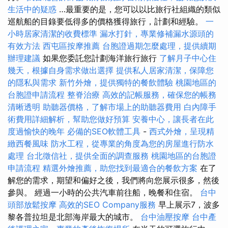
生活中的疑惑
…最重要的是，您可以以比旅行社組織的類似
巡航船的目錄要低得多的價格獲得旅行，計劃和經驗。
一
小時居家清潔的收費標準
漏水打針，專業修補漏水源頭的
有效方法
西屯區按摩推薦
台胞證過期怎麼處理，提供續期
辦理建議
如果您委託您計劃海洋旅行旅行
了解月子中心住
幾天，根據自身需求做出選擇
提供私人居家清潔，保障您
的隱私與需求
新竹外燴，提供獨特的餐飲體驗
桃園地區的
台胞證申請流程
整脊治療
高效的記帳服務，確保您的帳務
清晰透明
助聽器價格，了解市場上的助聽器費用
白內障手
術費用詳細解析，幫助您做好預算
安養中心，讓長者在此
度過愉快的晚年
必備的SEO軟體工具
-
西式外燴，呈現精
緻西餐風味
防水工程，從專業的角度為您的房屋進行防水
處理
台北徵信社，提供全面的調查服務
桃園地區的台胞證
申請流程
精選外燴推薦，助您找到最適合的餐飲方案
在了
解您的需求，期望和偏好之後，我們將向您展示很多，然後
參與。 經過一小時的公共汽車前往船，晚餐和住宿。
台中
頭部放鬆按摩
高效的SEO Company服務
早上展示7，波多
黎各普拉坦是北部海岸最大的城市。
台中油壓按摩
台中產