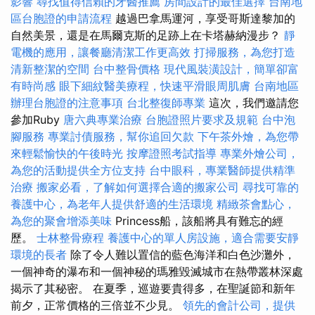
影響
尋找值得信賴的牙醫推薦
房間設計的最佳選擇
台南地
區台胞證的申請流程
越過巴拿馬運河，享受哥斯達黎加的
自然美景，還是在馬爾克斯的足跡上在卡塔赫納漫步？
靜
電機的應用，讓餐廳清潔工作更高效
打掃服務，為您打造
清新整潔的空間
台中整骨價格
現代風裝潢設計，簡單卻富
有時尚感
眼下細紋醫美療程，快速平滑眼周肌膚
台南地區
辦理台胞證的注意事項
台北整復師專業
這次，我們邀請您
參加Ruby
唐六典專業治療
台胞證照片要求及規範
台中泡
腳服務
專業討債服務，幫你追回欠款
下午茶外燴，為您帶
來輕鬆愉快的午後時光
按摩證照考試指導
專業外燴公司，
為您的活動提供全方位支持
台中眼科，專業醫師提供精準
治療
搬家必看，了解如何選擇合適的搬家公司
尋找可靠的
養護中心，為老年人提供舒適的生活環境
精緻茶會點心，
為您的聚會增添美味
Princess船，該船將具有難忘的經
歷。
士林整骨療程
養護中心的單人房設施，適合需要安靜
環境的長者
除了令人難以置信的藍色海洋和白色沙灘外，
一個神奇的瀑布和一個神秘的瑪雅毀滅城市在熱帶叢林深處
揭示了其秘密。 在夏季，巡遊要貴得多，在聖誕節和新年
前夕，正常價格的三倍並不少見。
領先的會計公司，提供