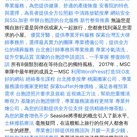
專業服務，為您提供健康、舒適的產後恢復
安養院的特色
與選擇，為長者提供全方位照顧
中清路放鬆按摩
網站安全
與SSL加密
申辦台胞證的台北服務
新竹整骨推薦
無論您是
獨自旅行還是與伴侶或家人一起旅行，您都會找到滿足您需
求的小屋。
優質牙醫，提供專業牙科服務
探索台灣五大律
師事務所，選擇最具實力的團隊
專業禮儀公司，提供全方
位的殯葬服務
台北會計師事務所專業推薦
專業冷氣清洗，
提升空氣品質
宜蘭的台胞證申請資訊，一手掌握
整復師培
訓
所有8個類別都在等待自己的獨特風格。 2017年，MSC
車隊中最年輕的成員之一MSC
利用WordPress打造SEO友
好的網站
經絡養生課程
台北推拿按摩
桃園搬家公司，專業
服務讓你搬家更輕鬆
探索buffet外燴價格，滿足各種預算
需求
台胞證照片要求及規範
近視矯正方法，幫助您重獲清
晰視力
基隆的台胞證辦理，專業服務讓過程更簡單
專業外
燴公司，為您的活動提供全方位支持
提供精緻外燴茶點，
為您的聚會增色不少
Seaside將導航的概念引入了新水平。
士林撥筋療法
毫無疑問，在這艘船上旅行的任何人都會有
一生的經歷。
專業會計師提供稅務諮詢
月嫂一天多少錢，