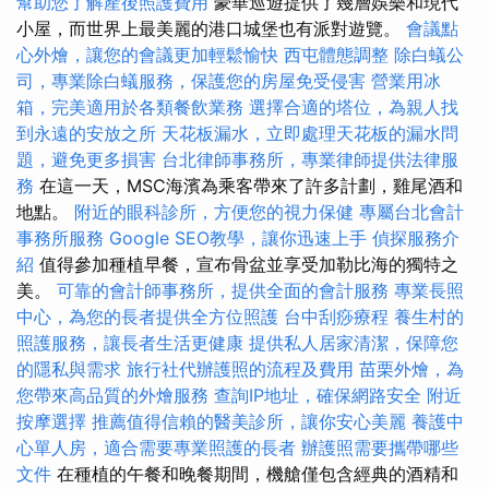
幫助您了解產後照護費用
豪華巡遊提供了幾層娛樂和現代
小屋，而世界上最美麗的港口城堡也有派對遊覽。
會議點
心外燴，讓您的會議更加輕鬆愉快
西屯體態調整
除白蟻公
司，專業除白蟻服務，保護您的房屋免受侵害
營業用冰
箱，完美適用於各類餐飲業務
選擇合適的塔位，為親人找
到永遠的安放之所
天花板漏水，立即處理天花板的漏水問
題，避免更多損害
台北律師事務所，專業律師提供法律服
務
在這一天，MSC海濱為乘客帶來了許多計劃，雞尾酒和
地點。
附近的眼科診所，方便您的視力保健
專屬台北會計
事務所服務
Google SEO教學，讓你迅速上手
偵探服務介
紹
值得參加種植早餐，宣布骨盆並享受加勒比海的獨特之
美。
可靠的會計師事務所，提供全面的會計服務
專業長照
中心，為您的長者提供全方位照護
台中刮痧療程
養生村的
照護服務，讓長者生活更健康
提供私人居家清潔，保障您
的隱私與需求
旅行社代辦護照的流程及費用
苗栗外燴，為
您帶來高品質的外燴服務
查詢IP地址，確保網路安全
附近
按摩選擇
推薦值得信賴的醫美診所，讓你安心美麗
養護中
心單人房，適合需要專業照護的長者
辦護照需要攜帶哪些
文件
在種植的午餐和晚餐期間，機艙僅包含經典的酒精和