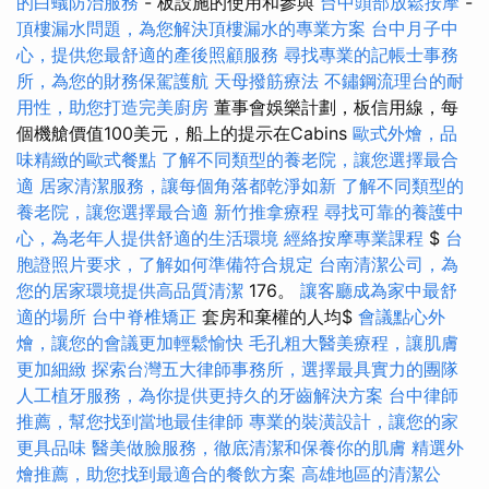
的白蟻防治服務
- 板設施的使用和參與
台中頭部放鬆按摩
-
頂樓漏水問題，為您解決頂樓漏水的專業方案
台中月子中
心，提供您最舒適的產後照顧服務
尋找專業的記帳士事務
所，為您的財務保駕護航
天母撥筋療法
不鏽鋼流理台的耐
用性，助您打造完美廚房
董事會娛樂計劃，板信用線，每
個機艙價值100美元，船上的提示在Cabins
歐式外燴，品
味精緻的歐式餐點
了解不同類型的養老院，讓您選擇最合
適
居家清潔服務，讓每個角落都乾淨如新
了解不同類型的
養老院，讓您選擇最合適
新竹推拿療程
尋找可靠的養護中
心，為老年人提供舒適的生活環境
經絡按摩專業課程
$
台
胞證照片要求，了解如何準備符合規定
台南清潔公司，為
您的居家環境提供高品質清潔
176。
讓客廳成為家中最舒
適的場所
台中脊椎矯正
套房和棄權的人均$
會議點心外
燴，讓您的會議更加輕鬆愉快
毛孔粗大醫美療程，讓肌膚
更加細緻
探索台灣五大律師事務所，選擇最具實力的團隊
人工植牙服務，為你提供更持久的牙齒解決方案
台中律師
推薦，幫您找到當地最佳律師
專業的裝潢設計，讓您的家
更具品味
醫美做臉服務，徹底清潔和保養你的肌膚
精選外
燴推薦，助您找到最適合的餐飲方案
高雄地區的清潔公