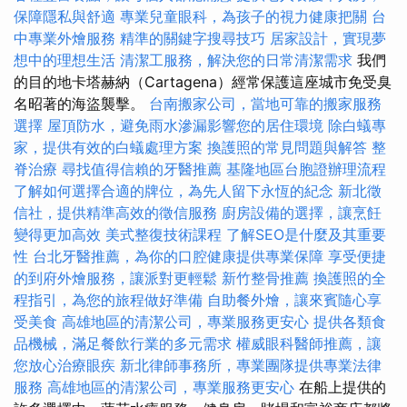
保障隱私與舒適
專業兒童眼科，為孩子的視力健康把關
台
中專業外燴服務
精準的關鍵字搜尋技巧
居家設計，實現夢
想中的理想生活
清潔工服務，解決您的日常清潔需求
我們
的目的地卡塔赫納（Cartagena）經常保護這座城市免受臭
名昭著的海盜襲擊。
台南搬家公司，當地可靠的搬家服務
選擇
屋頂防水，避免雨水滲漏影響您的居住環境
除白蟻專
家，提供有效的白蟻處理方案
換護照的常見問題與解答
整
脊治療
尋找值得信賴的牙醫推薦
基隆地區台胞證辦理流程
了解如何選擇合適的牌位，為先人留下永恆的紀念
新北徵
信社，提供精準高效的徵信服務
廚房設備的選擇，讓烹飪
變得更加高效
美式整復技術課程
了解SEO是什麼及其重要
性
台北牙醫推薦，為你的口腔健康提供專業保障
享受便捷
的到府外燴服務，讓派對更輕鬆
新竹整骨推薦
換護照的全
程指引，為您的旅程做好準備
自助餐外燴，讓來賓隨心享
受美食
高雄地區的清潔公司，專業服務更安心
提供各類食
品機械，滿足餐飲行業的多元需求
權威眼科醫師推薦，讓
您放心治療眼疾
新北律師事務所，專業團隊提供專業法律
服務
高雄地區的清潔公司，專業服務更安心
在船上提供的