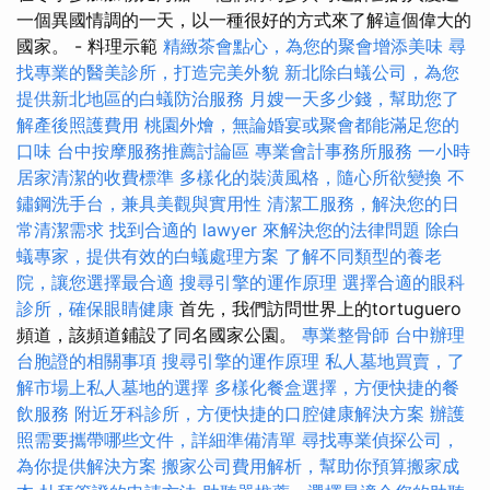
一個異國情調的一天，以一種很好的方式來了解這個偉大的
國家。 - 料理示範
精緻茶會點心，為您的聚會增添美味
尋
找專業的醫美診所，打造完美外貌
新北除白蟻公司，為您
提供新北地區的白蟻防治服務
月嫂一天多少錢，幫助您了
解產後照護費用
桃園外燴，無論婚宴或聚會都能滿足您的
口味
台中按摩服務推薦討論區
專業會計事務所服務
一小時
居家清潔的收費標準
多樣化的裝潢風格，隨心所欲變換
不
鏽鋼洗手台，兼具美觀與實用性
清潔工服務，解決您的日
常清潔需求
找到合適的 lawyer 來解決您的法律問題
除白
蟻專家，提供有效的白蟻處理方案
了解不同類型的養老
院，讓您選擇最合適
搜尋引擎的運作原理
選擇合適的眼科
診所，確保眼睛健康
首先，我們訪問世界上的tortuguero
頻道，該頻道鋪設了同名國家公園。
專業整骨師
台中辦理
台胞證的相關事項
搜尋引擎的運作原理
私人墓地買賣，了
解市場上私人墓地的選擇
多樣化餐盒選擇，方便快捷的餐
飲服務
附近牙科診所，方便快捷的口腔健康解決方案
辦護
照需要攜帶哪些文件，詳細準備清單
尋找專業偵探公司，
為你提供解決方案
搬家公司費用解析，幫助你預算搬家成