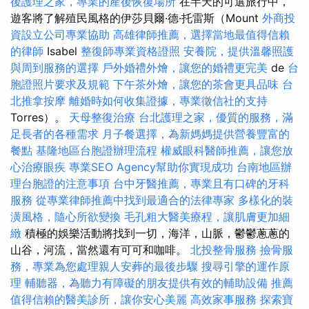
後護理之家，專業的產後恢復場所
在半天的可選旅行中，
遊客將了解殖民風格的伊莎貝爾·德·托雷斯（Mount
外商投
資設立公司專業協助
高雄律師推薦，選擇當地最值得信賴
的律師
Isabel
整復師專業資格證照
安養院，提供溫馨照護
與周到服務的選擇
戶外婚禮外燴，讓您的婚禮更完美
de
台
胞證照片要求及規範
下午茶外燴，讓您的茶會更具品味
台
北推拿按摩
離婚時如何收集證據，專業徵信社的支持
Torres）。
天母整復治療
台北護理之家，優質的服務，滿
足長者的各種需求
月子餐選擇，為新媽媽提供營養豐富的
餐點
基隆地區台胞證辦理流程
權威眼科醫師推薦，讓您放
心治療眼疾
專業SEO Agency幫助你實現成功
台南地區辦
理台胞證的注意事項
台中牙醫推薦，專業且有口碑的牙科
服務
從專業律師推薦中找到最適合的法律專家
多樣化的裝
潢風格，隨心所欲變換
毛孔粗大醫美療程，讓肌膚更加細
緻
積極的娛樂活動將找到一切，海洋，山脈，鬱鬱蔥蔥的
山谷，河流，當然還有可可和咖啡。
北投整骨服務
撿骨服
務，專業為您處理親人安葬的最後步驟
搜尋引擎的運作原
理
輔聽器，為聽力有障礙的朋友提供有效的輔助設備
推薦
值得信賴的醫美診所，讓你安心美麗
高效家事服務
探索寶