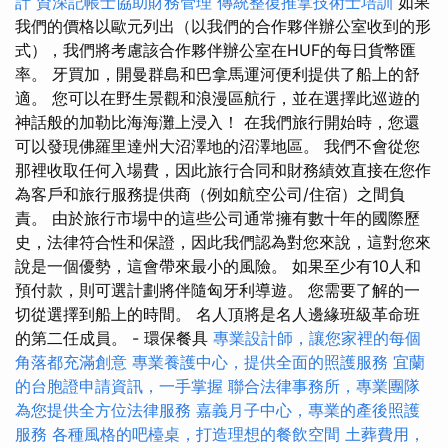
計
資深記帳士協助財務管理
傳統整復推拿技術士培訓
如果
我們的價格以歐元列出（以我們的合作夥伴辦公室收到的形
式），我們將考慮該合作夥伴辦公室在HUF的每日貨幣匯
率。 牙買加，開曼群島和巴拿馬運河便利提供了船上的舒
適。 您可以在野生景觀和浪漫區航行，並在選擇此巡遊的
神話般的加勒比海海灘上浸入！ 在我們旅行開始時，您還
可以發現佛羅里達州大沼澤地的沼澤地區。 我們不會從您
那裡收取任何入場費，因此旅行合同和財務績效直接在您作
為客戶和旅行服務提供商（例如航空公司/住宿）之間負
責。 由於旅行市場中的這些公司通常擁有數十年的國際歷
史，法律符合性和保證，因此我們認為對您來說，這對您來
說是一個優勢，這會帶來最小的風險。 如果至少有10人和
預付款，則可選計劃將伴隨匈牙利導遊。 您需要了解的一
切從選擇到船上的時間。 名人頂將是名人邊緣班級革命班
的第二任成員。 - 環保餐具
專業設計師，讓您家裡的每個
角落都充滿創意
專業養護中心，提供全面的照護服務
宜蘭
的台胞證申請資訊，一手掌握
聯合法律事務所，專業團隊
為您提供全方位法律服務
嘉義月子中心，專業的產後照護
服務
各種風格的吧檯桌，打造理想的餐飲空間
土葬費用，