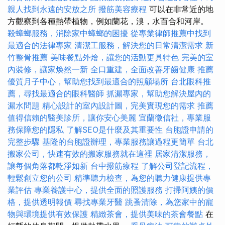
親人找到永遠的安放之所
撥筋美容療程
可以在非常近的地
方觀察到各種熱帶植物，例如蘭花，溴，水百合和河岸。
殺蟑螂服務，消除家中蟑螂的困擾
從專業律師推薦中找到
最適合的法律專家
清潔工服務，解決您的日常清潔需求
新
竹整骨推薦
美味餐點外燴，讓您的活動更具特色
完美的室
內裝修，讓家焕然一新
全口重建，全面改善牙齒健康
推薦
優質月子中心，幫助您找到最適合的照顧場所
台北眼科推
薦，尋找最適合的眼科醫師
抓漏專家，幫助您解決屋內的
漏水問題
精心設計的室內設計圖，完美實現您的需求
推薦
值得信賴的醫美診所，讓你安心美麗
宜蘭徵信社，專業服
務保障您的隱私
了解SEO是什麼及其重要性
台胞證申請的
完整步驟
基隆的台胞證辦理，專業服務讓過程更簡單
台北
搬家公司，快速有效的搬家服務就在這裡
居家清潔服務，
讓每個角落都乾淨如新
台中撥筋療程
了解公司登記流程，
輕鬆創立您的公司
精準聽力檢查，為您的聽力健康提供專
業評估
專業養護中心，提供全面的照護服務
打掃阿姨的價
格，提供透明報價
尋找專業牙醫
跳蚤清除，為您家中的寵
物與環境提供有效保護
精緻茶會，提供美味的茶會餐點
在