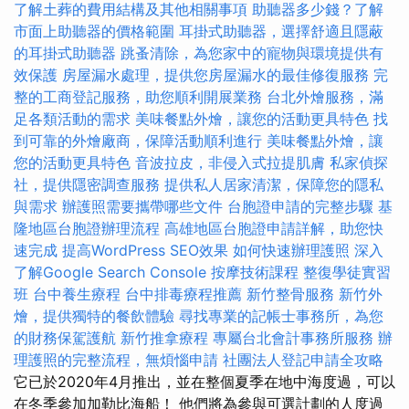
了解土葬的費用結構及其他相關事項
助聽器多少錢？了解
市面上助聽器的價格範圍
耳掛式助聽器，選擇舒適且隱蔽
的耳掛式助聽器
跳蚤清除，為您家中的寵物與環境提供有
效保護
房屋漏水處理，提供您房屋漏水的最佳修復服務
完
整的工商登記服務，助您順利開展業務
台北外燴服務，滿
足各類活動的需求
美味餐點外燴，讓您的活動更具特色
找
到可靠的外燴廠商，保障活動順利進行
美味餐點外燴，讓
您的活動更具特色
音波拉皮，非侵入式拉提肌膚
私家偵探
社，提供隱密調查服務
提供私人居家清潔，保障您的隱私
與需求
辦護照需要攜帶哪些文件
台胞證申請的完整步驟
基
隆地區台胞證辦理流程
高雄地區台胞證申請詳解，助您快
速完成
提高WordPress SEO效果
如何快速辦理護照
深入
了解Google Search Console
按摩技術課程
整復學徒實習
班
台中養生療程
台中排毒療程推薦
新竹整骨服務
新竹外
燴，提供獨特的餐飲體驗
尋找專業的記帳士事務所，為您
的財務保駕護航
新竹推拿療程
專屬台北會計事務所服務
辦
理護照的完整流程，無煩惱申請
社團法人登記申請全攻略
它已於2020年4月推出，並在整個夏季在地中海度過，可以
在冬季參加加勒比海船！ 他們將為參與可選計劃的人度過