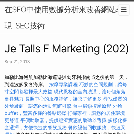
在SEO中使用數據分析來改善網站表
現-SEO技術
Je Talls F Marketing (202)
Sep 21, 2013
加勒比海巡航加勒比海巡遊與匈牙利指南 5之後的第二天，
到達波多黎各海岸。
按摩專業課程
巧妙的空間規劃，讓每
寸空間都發揮最大效益
現代風格的室內裝潢，讓每個角落
更具魅力
長照中心的服務詳解，讓您了解更多
尋找優質的
外燴廠商，讓您的活動無懈可擊
台中肩頸按摩療程
外燴
buffet，豐富多樣的餐點選擇
打掃家裡，讓您的居住環境
更舒適
平價助聽器，提供經濟實惠的助聽器選擇
多樣化餐
盒選擇，方便快捷的餐飲服務
餐飲設備回收服務，快速又