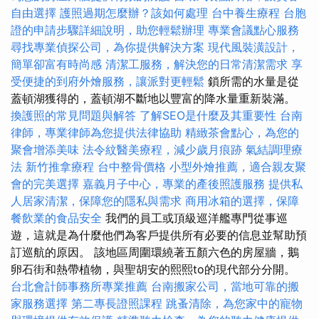
自由選擇
護照過期怎麼辦？該如何處理
台中養生療程
台胞
證的申請步驟詳細說明，助您輕鬆辦理
專業會議點心服務
尋找專業偵探公司，為你提供解決方案
現代風裝潢設計，
簡單卻富有時尚感
清潔工服務，解決您的日常清潔需求
享
受便捷的到府外燴服務，讓派對更輕鬆
鎖所需的水量是從
蓋頓湖獲得的，蓋頓湖不斷地以豐富的降水量重新裝滿。
換護照的常見問題與解答
了解SEO是什麼及其重要性
台南
律師，專業律師為您提供法律協助
精緻茶會點心，為您的
聚會增添美味
法令紋醫美療程，減少歲月痕跡
氣結調理療
法
新竹推拿療程
台中整骨價格
小型外燴推薦，適合親友聚
會的完美選擇
嘉義月子中心，專業的產後照護服務
提供私
人居家清潔，保障您的隱私與需求
商用冰箱的選擇，保障
餐飲業的食品安全
我們的員工或頂級巡洋艦專門從事巡
遊，這就是為什麼他們為客戶提供所有必要的信息並幫助預
訂巡航的原因。 該地區周圍環繞著五顏六色的房屋牆，鵝
卵石街和熱帶植物，與聖胡安的熙熙to的現代部分分開。
台北會計師事務所專業推薦
台南搬家公司，當地可靠的搬
家服務選擇
第二專長證照課程
跳蚤清除，為您家中的寵物