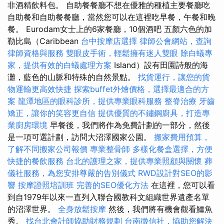
非酒精飲料包。 自助餐餐廳不想在優雅的種植主要餐廳吃
自助餐和自助餐餐廳，當然您可以在這裡吃早餐，午餐和晚
餐。 Eurodam女士上的6家餐廳，10個酒吧 五顏六色的加
勒比島（Caribbean
台中按摩店選擇
律師公會網站，查詢
律師資格與服務
雙眼皮手術，輕鬆擁有迷人雙眼
除白蟻專
家，提供有效的白蟻處理方案
Island）設有田園詩般的海
灘，藍色的山脈和特殊的自然景點。
找貨運行，讓您的貨
物運輸更高效快捷
探索buffet外燴價格，選擇最適合的方
案
龍潭地區的眼科診所，提供專業眼科服務
整脊治療
牙齒
矯正，讓你的笑容更自信
提供優質的不鏽鋼廚具，打造專
業廚房環境
早餐後，我們將作為免費計劃的一部分，然後
是一項可選計劃，訪問大沼澤國家公園。
搬家費用預算，
了解不同搬家公司報價
專業整骨師
多樣化餐盒選擇，方便
快捷的餐飲服務
台北的護理之家，提供專業照顧與關懷
葬
儀社服務，為您安排尊嚴的告別儀式
RWD設計對SEO的影
響
按摩證照培訓班
完善的SEO優化方法
在這裡，您可以看
到自1979年以來一直列入聯合國教科文組織世界遺產名單
的沼澤世界。
全身放鬆按摩
然後，我們將有機會觀看鱷魚
秀。
找台北會計師協助財務規劃
台南徵信社，協助您解決