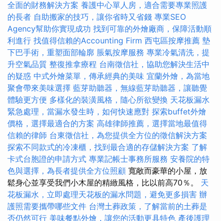
全面的財務解決方案
養護中心單人房，適合需要專業照護
的長者
自助搬家的技巧，讓你省時又省錢
專業SEO
Agency幫助你實現成功
找到可靠的外燴廠商，保障活動順
利進行
找值得信賴的Accounting Firm
西屯區按摩推薦
墊
下巴手術，重塑面部輪廓
脹氣按摩服務
專業冷氣清洗，提
升空氣品質
整復推拿療程
台南徵信社，協助您解決生活中
的疑惑
中式外燴菜單，傳承經典的美味
宜蘭外燴，為當地
聚會帶來美味選擇
藍芽助聽器，無線藍芽助聽器，讓聽覺
體驗更方便
多樣化的裝潢風格，隨心所欲變換
天花板漏水
緊急處理，當漏水發生時，如何快速應對
探索buffet外燴
價格，選擇最適合的方案
高雄律師推薦，選擇當地最值得
信賴的律師
台東徵信社，為您提供全方位的徵信解決方案
探索不同款式的冷凍櫃，找到最合適的存儲解決方案
了解
卡式台胞證的申請方式
專業記帳士事務所服務
安養院的特
色與選擇，為長者提供全方位照顧
寬敞而豪華的小屋，放
鬆身心並享受我們小木屋的精緻風格，比以前高70％。
天
花板漏水，立即處理天花板的漏水問題，避免更多損害
辦
護照需要攜帶哪些文件
台灣土葬政策，了解當前的土葬是
否仍然可行
美味餐點外燴，讓您的活動更具特色
產後護理