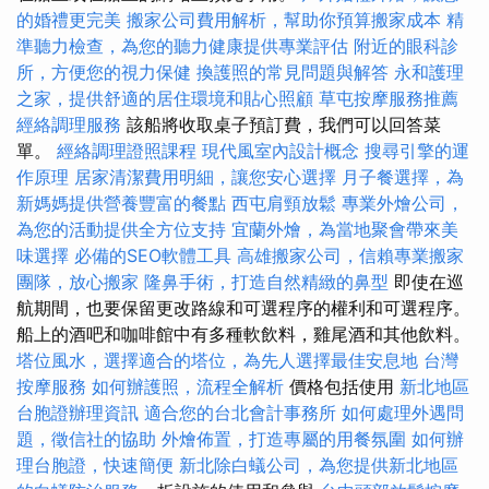
的婚禮更完美
搬家公司費用解析，幫助你預算搬家成本
精
準聽力檢查，為您的聽力健康提供專業評估
附近的眼科診
所，方便您的視力保健
換護照的常見問題與解答
永和護理
之家，提供舒適的居住環境和貼心照顧
草屯按摩服務推薦
經絡調理服務
該船將收取桌子預訂費，我們可以回答菜
單。
經絡調理證照課程
現代風室內設計概念
搜尋引擎的運
作原理
居家清潔費用明細，讓您安心選擇
月子餐選擇，為
新媽媽提供營養豐富的餐點
西屯肩頸放鬆
專業外燴公司，
為您的活動提供全方位支持
宜蘭外燴，為當地聚會帶來美
味選擇
必備的SEO軟體工具
高雄搬家公司，信賴專業搬家
團隊，放心搬家
隆鼻手術，打造自然精緻的鼻型
即使在巡
航期間，也要保留更改路線和可選程序的權利和可選程序。
船上的酒吧和咖啡館中有多種軟飲料，雞尾酒和其他飲料。
塔位風水，選擇適合的塔位，為先人選擇最佳安息地
台灣
按摩服務
如何辦護照，流程全解析
價格包括使用
新北地區
台胞證辦理資訊
適合您的台北會計事務所
如何處理外遇問
題，徵信社的協助
外燴佈置，打造專屬的用餐氛圍
如何辦
理台胞證，快速簡便
新北除白蟻公司，為您提供新北地區