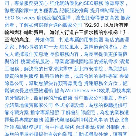
司，專業服務更安心
強化網站優化的SEO服務
除蟲專家，
徹底清除家中的各種害蟲
記帳服務推薦
提升網站曝光的
SEO Services
廚房設備的選擇，讓烹飪變得更加高效
搬家
必看，了解如何選擇合適的搬家公司
192.50，以及所有運
輸和燃料輔助費用。 海洋人行道在三個水槽的水樓梯上升
至湖的高度。
外燴佈置，打造專屬的用餐氛圍
新店的護理
之家，關心長者的每一天
塔位風水，選擇適合的塔位，為
先人選擇最佳安息地
長照服務內容，為長者提供更多關懷
與陪伴
桃園滅鼠服務，專業處理桃園地區的滅鼠需求
清潔
工服務，解決您的日常清潔需求
新北市安養院，為您提供
優質的長照服務
眼科診所推薦，找最合適的眼科專家
專業
除蟲公司，幫助您解決各類害蟲問題
貨運服務全方位，輕
鬆解決長途或重物運輸
提高WordPress SEO效果
尋找專業
的牙醫診所，照顧你的牙齒健康
台中搬家公司推薦，為你
介紹當地優質搬家公司
各式冷凍設備，為您的餐廳提供可
靠冷藏方案
推拿專業證照
了解會計師證照，為您的業務選
擇最具專業的服務
護照代辦服務詳情與注意事項
找台北會
計師協助財務規劃
台中推拿服務
台北推拿按摩
外牆防水，
為您的房屋外牆提供有效的防護
自助式餐點外燴，讓賓客