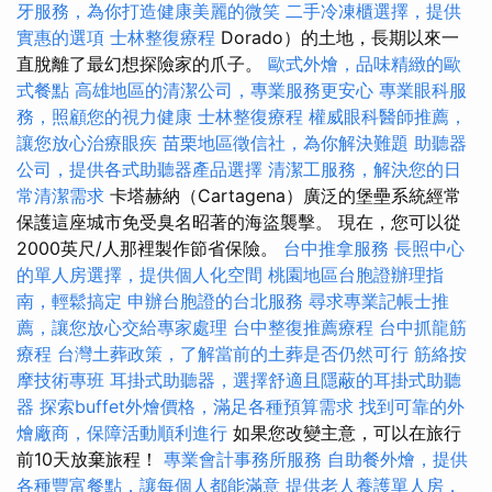
牙服務，為你打造健康美麗的微笑
二手冷凍櫃選擇，提供
實惠的選項
士林整復療程
Dorado）的土地，長期以來一
直脫離了最幻想探險家的爪子。
歐式外燴，品味精緻的歐
式餐點
高雄地區的清潔公司，專業服務更安心
專業眼科服
務，照顧您的視力健康
士林整復療程
權威眼科醫師推薦，
讓您放心治療眼疾
苗栗地區徵信社，為你解決難題
助聽器
公司，提供各式助聽器產品選擇
清潔工服務，解決您的日
常清潔需求
卡塔赫納（Cartagena）廣泛的堡壘系統經常
保護這座城市免受臭名昭著的海盜襲擊。 現在，您可以從
2000英尺/人那裡製作節省保險。
台中推拿服務
長照中心
的單人房選擇，提供個人化空間
桃園地區台胞證辦理指
南，輕鬆搞定
申辦台胞證的台北服務
尋求專業記帳士推
薦，讓您放心交給專家處理
台中整復推薦療程
台中抓龍筋
療程
台灣土葬政策，了解當前的土葬是否仍然可行
筋絡按
摩技術專班
耳掛式助聽器，選擇舒適且隱蔽的耳掛式助聽
器
探索buffet外燴價格，滿足各種預算需求
找到可靠的外
燴廠商，保障活動順利進行
如果您改變主意，可以在旅行
前10天放棄旅程！
專業會計事務所服務
自助餐外燴，提供
各種豐富餐點，讓每個人都能滿意
提供老人養護單人房，