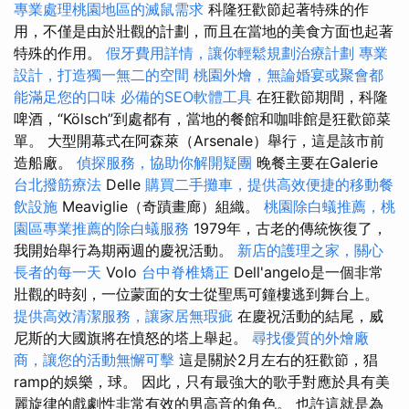
專業處理桃園地區的滅鼠需求
科隆狂歡節起著特殊的作
用，不僅是由於壯觀的計劃，而且在當地的美食方面也起著
特殊的作用。
假牙費用詳情，讓你輕鬆規劃治療計劃
專業
設計，打造獨一無二的空間
桃園外燴，無論婚宴或聚會都
能滿足您的口味
必備的SEO軟體工具
在狂歡節期間，科隆
啤酒，“Kölsch”到處都有，當地的餐館和咖啡館是狂歡節菜
單。 大型開幕式在阿森萊（Arsenale）舉行，這是該市前
造船廠。
偵探服務，協助你解開疑團
晚餐主要在Galerie
台北撥筋療法
Delle
購買二手攤車，提供高效便捷的移動餐
飲設施
Meaviglie（奇蹟畫廊）組織。
桃園除白蟻推薦，桃
園區專業推薦的除白蟻服務
1979年，古老的傳統恢復了，
我開始舉行為期兩週的慶祝活動。
新店的護理之家，關心
長者的每一天
Volo
台中脊椎矯正
Dell'angelo是一個非常
壯觀的時刻，一位蒙面的女士從聖馬可鐘樓逃到舞台上。
提供高效清潔服務，讓家居無瑕疵
在慶祝活動的結尾，威
尼斯的大國旗將在憤怒的塔上舉起。
尋找優質的外燴廠
商，讓您的活動無懈可擊
這是關於2月左右的狂歡節，猖
ramp的娛樂，球。 因此，只有最強大的歌手對應於具有美
麗旋律的戲劇性非常有效的男高音的角色。 也許這就是為