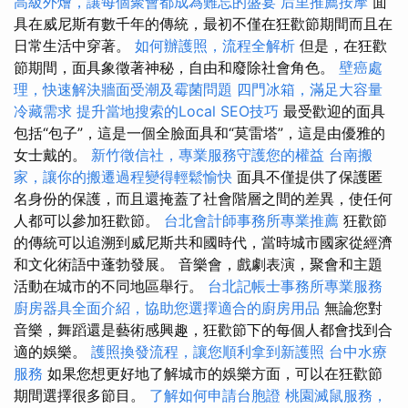
高級外燴，讓每個聚會都成為難忘的盛宴
后里推薦按摩
面
具在威尼斯有數千年的傳統，最初不僅在狂歡節期間而且在
日常生活中穿著。
如何辦護照，流程全解析
但是，在狂歡
節期間，面具象徵著神秘，自由和廢除社會角色。
壁癌處
理，快速解決牆面受潮及霉菌問題
四門冰箱，滿足大容量
冷藏需求
提升當地搜索的Local SEO技巧
最受歡迎的面具
包括“包子”，這是一個全臉面具和“莫雷塔”，這是由優雅的
女士戴的。
新竹徵信社，專業服務守護您的權益
台南搬
家，讓你的搬遷過程變得輕鬆愉快
面具不僅提供了保護匿
名身份的保護，而且還掩蓋了社會階層之間的差異，使任何
人都可以參加狂歡節。
台北會計師事務所專業推薦
狂歡節
的傳統可以追溯到威尼斯共和國時代，當時城市國家從經濟
和文化術語中蓬勃發展。 音樂會，戲劇表演，聚會和主題
活動在城市的不同地區舉行。
台北記帳士事務所專業服務
廚房器具全面介紹，協助您選擇適合的廚房用品
無論您對
音樂，舞蹈還是藝術感興趣，狂歡節下的每個人都會找到合
適的娛樂。
護照換發流程，讓您順利拿到新護照
台中水療
服務
如果您想更好地了解城市的娛樂方面，可以在狂歡節
期間選擇很多節目。
了解如何申請台胞證
桃園滅鼠服務，