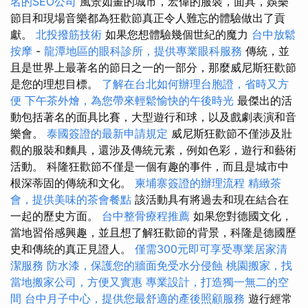
名的SEO公司
風景如畫的城市，宏偉的服裝，面具，娛樂
節目和現場音樂都為狂歡節真正令人難忘的體驗做出了貢
獻。
北投撥筋技術
如果您想體驗幾個世紀的魔力
台中放鬆
按摩
-
龍潭地區的眼科診所，提供專業眼科服務
傳統，並
且是世界上最著名的節日之一的一部分，那麼威尼斯狂歡節
是您的理想目標。
了解在台北如何辦理台胞證，省時又方
便
下午茶外燴，為您帶來輕鬆愉快的午後時光
最傑出的活
動包括著名的面具比賽，大型遊行和球，以及戲劇表演和音
樂會。
泰國簽證的最新申請規定
威尼斯狂歡節不僅涉及壯
觀的服裝和麵具，還涉及傳統元素，例如色彩，遊行和藝術
活動。 科隆狂歡節不僅是一個有趣的事件，而且是城市中
根深蒂固的傳統和文化。
柬埔寨簽證的辦理流程
精緻茶
會，提供美味的茶會餐點
該活動具有將過去和現在結合在
一起的歷史方面。
台中整骨療程推薦
如果您對德國文化，
當地習俗感興趣，並且想了解狂歡節的背景，科隆是德國歷
史和傳統的真正見證人。
僅需300元即可享受專業居家清
潔服務
防水漆，保護您的牆面免受水分侵蝕
桃園搬家，找
當地搬家公司，方便又實惠
專業設計，打造獨一無二的空
間
台中月子中心，提供您最舒適的產後照顧服務
遊行經常