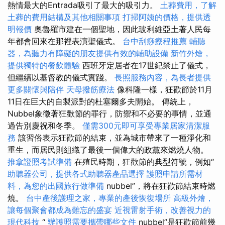
熱情最大的Entrada吸引了最大的吸引力。
土葬費用，了解
土葬的費用結構及其他相關事項
打掃阿姨的價格，提供透
明報價
奧魯羅市建在一個聖地，因此玻利維亞土著人民每
年都會回來在那裡表演聖儀式。
台中刮痧療程推薦
輔聽
器，為聽力有障礙的朋友提供有效的輔助設備
新竹外燴，
提供獨特的餐飲體驗
西班牙定居者在17世紀禁止了儀式，
但繼續以基督教的儀式實踐。
長照服務內容，為長者提供
更多關懷與陪伴
天母撥筋療法
像科隆一樣，狂歡節於11月
11日在巨大的自製派對的杜塞爾多夫開始。 傳統上，
Nubbel象徵著狂歡節的罪行，防禦和不必要的事情，並通
過告別慶祝和冬季。
僅需300元即可享受專業居家清潔服
務
該習俗表示狂歡節的結束，並為城市帶來了一種淨化和
重生，而居民則組織了最後一個偉大的政黨來燃燒人物。
推拿證照考試準備
在殖民時期，狂歡節的典型符號，例如“
助聽器公司，提供各式助聽器產品選擇
護照申請所需材
料，為您的出國旅行做準備
nubbel”，將在狂歡節結束時燃
燒。
台中產後護理之家，專業的產後恢復場所
高級外燴，
讓每個聚會都成為難忘的盛宴
近視雷射手術，改善視力的
現代科技
“
辦護照需要攜帶哪些文件
nubbel”是狂歡節前幾