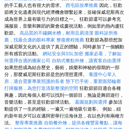
的手工藝人也有很大的需求。
西屯區按摩推薦
因此，狂歡
節將文化遺產與現代經濟機會聯繫起來，並確保威尼斯再次
成為世界上最有吸引力的目標之一。 狂歡節還可以參考充
滿服裝，音樂和舞蹈的聚會或慶祝活動，例如里約熱內盧狂
歡節。
高品質的不鏽鋼水槽，耐用且易清潔
眼科診所推
薦，找最合適的眼科專家
整復療程推薦
狂歡節為那些想加
深威尼斯文化的人提供了真正的體驗，同時參加了一個觸動
所有感官的活動。
網站安全與SSL加密
搬家必看，了解如
何選擇合適的搬家公司
自助式餐點外燴，讓賓客自由選擇
如果您想成為結合歷史，藝術，娛樂和神秘的假期的一部
分，那麼威尼斯狂歡節是您的理想選擇。
養護中心單人
房，適合需要專業照護的長者
墊下巴手術，重塑面部輪廓
打掃服務，為您打造清新整潔的空間
狂歡節節目適合各種
興趣，因此每個人都可以找到一個節目，無論是舞蹈遊行，
音樂活動，甚至是狂歡節球活動。
墓園規劃與選擇
參加活
動提供了一生的經驗，一遍又一遍地吸引遊客。 例如，紐
約新年前夕可以在邁阿密舉行沿海休息，在以色列有兩種方
法。
整骨專業推薦
自助餐外燴，提供各種豐富餐點，讓每