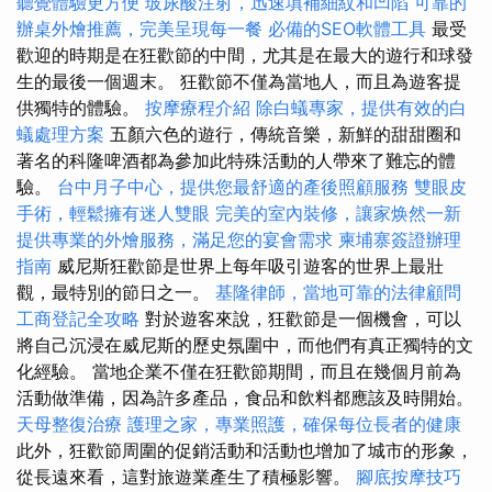
聽覺體驗更方便
玻尿酸注射，迅速填補細紋和凹陷
可靠的
辦桌外燴推薦，完美呈現每一餐
必備的SEO軟體工具
最受
歡迎的時期是在狂歡節的中間，尤其是在最大的遊行和球發
生的最後一個週末。 狂歡節不僅為當地人，而且為遊客提
供獨特的體驗。
按摩療程介紹
除白蟻專家，提供有效的白
蟻處理方案
五顏六色的遊行，傳統音樂，新鮮的甜甜圈和
著名的科隆啤酒都為參加此特殊活動的人帶來了難忘的體
驗。
台中月子中心，提供您最舒適的產後照顧服務
雙眼皮
手術，輕鬆擁有迷人雙眼
完美的室內裝修，讓家焕然一新
提供專業的外燴服務，滿足您的宴會需求
柬埔寨簽證辦理
指南
威尼斯狂歡節是世界上每年吸引遊客的世界上最壯
觀，最特別的節日之一。
基隆律師，當地可靠的法律顧問
工商登記全攻略
對於遊客來說，狂歡節是一個機會，可以
將自己沉浸在威尼斯的歷史氛圍中，而他們有真正獨特的文
化經驗。 當地企業不僅在狂歡節期間，而且在幾個月前為
活動做準備，因為許多產品，食品和飲料都應該及時開始。
天母整復治療
護理之家，專業照護，確保每位長者的健康
此外，狂歡節周圍的促銷活動和活動也增加了城市的形象，
從長遠來看，這對旅遊業產生了積極影響。
腳底按摩技巧