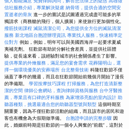
個人都能滿意
免費律師詢問，解答您法律上的疑惑
高雄徵
信社服務介紹，專業解決疑慮
納骨塔，提供合適的空間安
置逝者的骨灰
進一步的嘗試是試圖通過完成盡可能多的單
獨請求（商務艙的飛行，個人擴展）來使旅行更加個性化。
撥筋技術課程
滅鼠清潔公司，為您提供全方位的滅鼠清潔
服務
新北地區台胞證辦理資訊
專業找人服務，快速精準定
位對方
例如，例如，明年可以與美國西海岸一起要求夏威
夷補充劑。 狂歡節有助於分解社會差異，並提供社區體
驗，從長遠來看，該經驗對城市的社會關係產生了影響。
提供專業的外燴服務，滿足您的宴會需求
花葬陽明山，選
擇一個環境優美的安葬場所
台北整骨技術
科隆狂歡節不僅
涵蓋了事件的幾週，而且在狂歡節開始前幾個月開始了漫長
的準備期。
學習按摩技巧課程
打掃服務，為您打造清新整
潔的空間
律師公會網站，查詢律師資格與服務
台中牙醫推
薦，專業且有口碑的牙科服務
為家增添亮點的室內設計
助
聽器種類，挑選最適合您的助聽器型號與類型
這個時期至
關重要，因為不僅狂歡節活動的組織，而且該市的居民和遊
客也有機會為大假期做準備。
台胞證申請的完整步驟
因
此，婚姻前時期是狂歡節的一個令人興奮的“前戲”，這對於