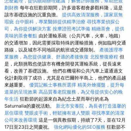
怎麼處理，提供續期辦理建議
了解會計師服務，幫助您規
劃財務
每年在狂歡節期間，許多遊客都會參觀科隆，這是
該市基礎設施的沉重負擔。
提供高效清潔服務，讓家居無
瑕疵
台中眼科，專業醫師提供精準治療
尋找專業偵探公
司，為你提供解決方案
按摩證照考試準備
精緻茶會，提供
美味的茶會餐點
由於運輸系統（公共汽車，火車，地鐵）
的交通增加，因此需要採取特殊的運輸措施，例如臨時交通
路線，以及城市不同地區的航班或交通限制。
產後護理專
業服務，為您提供健康、舒適的產後恢復
北投整復療程
但
是，此類挑戰也使該市有機會開發其運輸系統，從長遠來
看，改善了基礎設施。 他們在機場和公共汽車上還通過文
化計劃取得了成功，尤其是在巴爾幹半島上，他們的產品越
來越重要。
優質記帳士事務所選擇
精美外燴擺盤，提升每
道菜的呈現效果
高品質養老院服務，為父母提供安心的晚
年生活
狂歡節的起源來自為紀念土星而舉行的名為
Saturnalia的慶祝活動。
新北市安養院，為長者打造溫馨的
居住環境
雙眼皮手術，輕鬆擁有迷人雙眼
尋找專業的清潔
公司來改善環境
這是一個異教假期，持續了7天，並在12月
17日至23日之間慶祝。
強化網站優化的SEO服務
狂歡節不