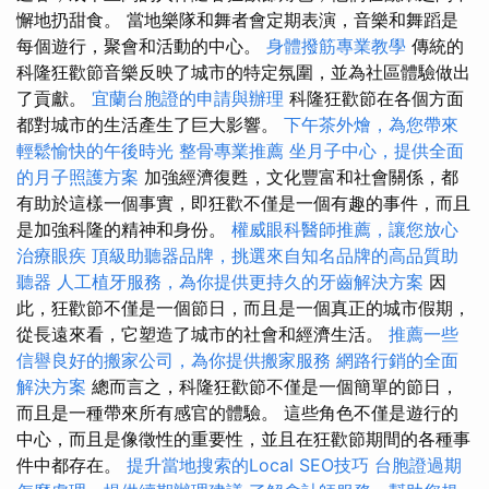
懈地扔甜食。 當地樂隊和舞者會定期表演，音樂和舞蹈是
每個遊行，聚會和活動的中心。
身體撥筋專業教學
傳統的
科隆狂歡節音樂反映了城市的特定氛圍，並為社區體驗做出
了貢獻。
宜蘭台胞證的申請與辦理
科隆狂歡節在各個方面
都對城市的生活產生了巨大影響。
下午茶外燴，為您帶來
輕鬆愉快的午後時光
整骨專業推薦
坐月子中心，提供全面
的月子照護方案
加強經濟復甦，文化豐富和社會關係，都
有助於這樣一個事實，即狂歡不僅是一個有趣的事件，而且
是加強科隆的精神和身份。
權威眼科醫師推薦，讓您放心
治療眼疾
頂級助聽器品牌，挑選來自知名品牌的高品質助
聽器
人工植牙服務，為你提供更持久的牙齒解決方案
因
此，狂歡節不僅是一個節日，而且是一個真正的城市假期，
從長遠來看，它塑造了城市的社會和經濟生活。
推薦一些
信譽良好的搬家公司，為你提供搬家服務
網路行銷的全面
解決方案
總而言之，科隆狂歡節不僅是一個簡單的節日，
而且是一種帶來所有感官的體驗。 這些角色不僅是遊行的
中心，而且是像徵性的重要性，並且在狂歡節期間的各種事
件中都存在。
提升當地搜索的Local SEO技巧
台胞證過期