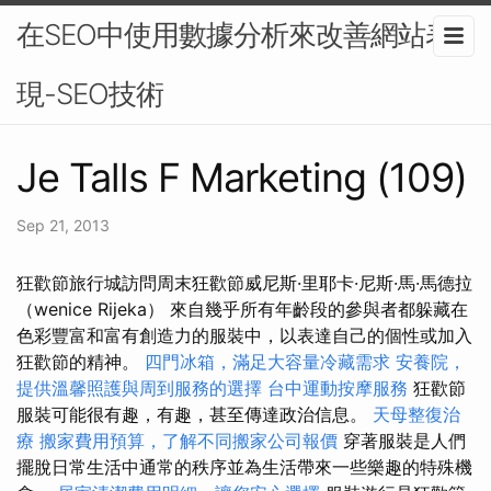
在SEO中使用數據分析來改善網站表
現-SEO技術
Je Talls F Marketing (109)
Sep 21, 2013
狂歡節旅行城訪問周末狂歡節威尼斯·里耶卡·尼斯·馬·馬德拉
（wenice Rijeka） 來自幾乎所有年齡段的參與者都躲藏在
色彩豐富和富有創造力的服裝中，以表達自己的個性或加入
狂歡節的精神。
四門冰箱，滿足大容量冷藏需求
安養院，
提供溫馨照護與周到服務的選擇
台中運動按摩服務
狂歡節
服裝可能很有趣，有趣，甚至傳達政治信息。
天母整復治
療
搬家費用預算，了解不同搬家公司報價
穿著服裝是人們
擺脫日常生活中通常的秩序並為生活帶來一些樂趣的特殊機