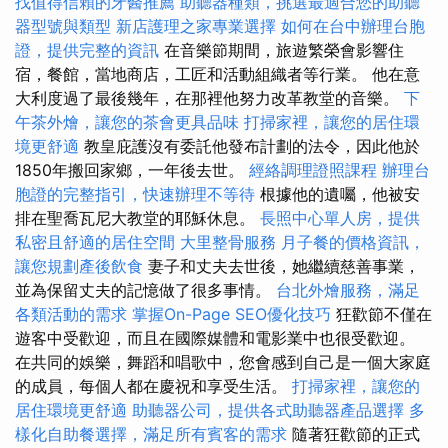
找值得信賴的牙醫推薦
助聽器種類，挑選最適合您的助聽
器型號與類型
新店護理之家專業選擇
如何在台中辦理台胞
證，提供完整的資訊
在音樂節期間，旅遊繁榮會影響住
宿，餐館，當地商店，工匠和活動組織者等行業。 他在意
大利度過了最後幾年，在那裡他努力改革教堂的音樂。
下
午茶外燴，讓您的茶會更具品味
打掃家裡，讓您的居住環
境更舒適
教皇庇護沒有委託他發布計劃的法令，因此他於
1850年搬回家鄉，一年後去世。
經絡調理證照課程
辦理台
胞證的完整指引，快速辦理不等待
根據他的遺囑，他被安
排在聖喬瓦尼大教堂的耶穌休息。
長照中心單人房，提供
私密且舒適的居住空間
大里整骨服務
月子餐的價格資訊，
讓您規劃產後飲食
妻子和丈夫去世後，她繼續慈善事業，
並為保留丈夫的記憶做了很多事情。
台北外燴服務，滿足
各類活動的需求
掌握On-Page SEO優化技巧
狂歡節不僅在
遊客中受歡迎，而且在國際媒體和電影業中也很受歡迎。
在共同的娛樂，舞蹈和唱歌中，您會感到自己是一個大家庭
的成員，每個人都在慶祝和享受生活。
打掃家裡，讓您的
居住環境更舒適
助聽器公司，提供各式助聽器產品選擇
多
樣化自助餐選擇，滿足所有賓客的需求
隨著狂歡節的正式