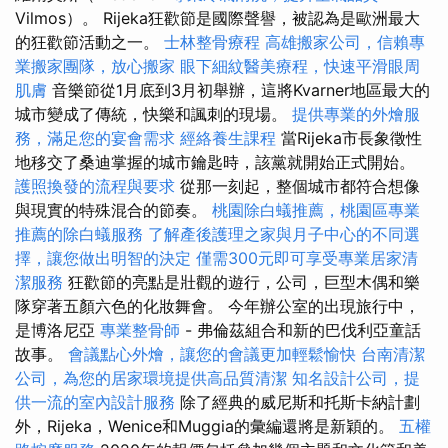
Vilmos）。 Rijeka狂歡節是國際聲譽，被認為是歐洲最大
的狂歡節活動之一。
士林整骨療程
高雄搬家公司，信賴專
業搬家團隊，放心搬家
眼下細紋醫美療程，快速平滑眼周
肌膚
音樂節從1月底到3月初舉辦，這將Kvarner地區最大的
城市變成了傳統，快樂和諷刺的現場。
提供專業的外燴服
務，滿足您的宴會需求
經絡養生課程
當Rijeka市長象徵性
地移交了桑迪掌握的城市鑰匙時，該黨就開始正式開始。
護照換發的流程與要求
從那一刻起，整個城市都符合想像
與現實的特殊混合的節奏。
桃園除白蟻推薦，桃園區專業
推薦的除白蟻服務
了解產後護理之家與月子中心的不同選
擇，讓您做出明智的決定
僅需300元即可享受專業居家清
潔服務
狂歡節的亮點是壯觀的遊行，公司，巨型木偶和樂
隊穿著五顏六色的化妝舞會。 今年辦公室的出現旅行中，
是博洛尼亞
專業整骨師
- 弗倫茲組合和新的巴伐利亞童話
故事。
會議點心外燴，讓您的會議更加輕鬆愉快
台南清潔
公司，為您的居家環境提供高品質清潔
知名設計公司，提
供一流的室內設計服務
除了經典的威尼斯和托斯卡納計劃
外，Rijeka，Wenice和Muggia的彙編還將是新穎的。
五權