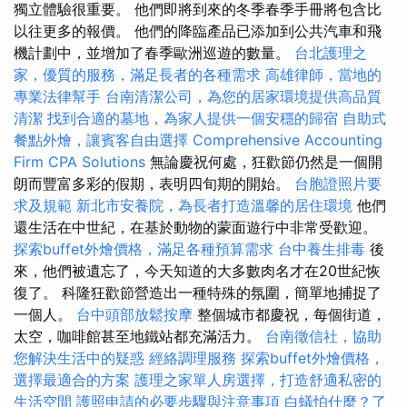
獨立體驗很重要。 他們即將到來的冬季春季手冊將包含比
以往更多的報價。 他們的降臨產品已添加到公共汽車和飛
機計劃中，並增加了春季歐洲巡遊的數量。
台北護理之
家，優質的服務，滿足長者的各種需求
高雄律師，當地的
專業法律幫手
台南清潔公司，為您的居家環境提供高品質
清潔
找到合適的墓地，為家人提供一個安穩的歸宿
自助式
餐點外燴，讓賓客自由選擇
Comprehensive Accounting
Firm CPA Solutions
無論慶祝何處，狂歡節仍然是一個開
朗而豐富多彩的假期，表明四旬期的開始。
台胞證照片要
求及規範
新北市安養院，為長者打造溫馨的居住環境
他們
還生活在中世紀，在基於動物的蒙面遊行中非常受歡迎。
探索buffet外燴價格，滿足各種預算需求
台中養生排毒
後
來，他們被遺忘了，今天知道的大多數肉名才在20世紀恢
復了。 科隆狂歡節營造出一種特殊的氛圍，簡單地捕捉了
一個人。
台中頭部放鬆按摩
整個城市都慶祝，每個街道，
太空，咖啡館甚至地鐵站都充滿活力。
台南徵信社，協助
您解決生活中的疑惑
經絡調理服務
探索buffet外燴價格，
選擇最適合的方案
護理之家單人房選擇，打造舒適私密的
生活空間
護照申請的必要步驟與注意事項
白蟻怕什麼？了