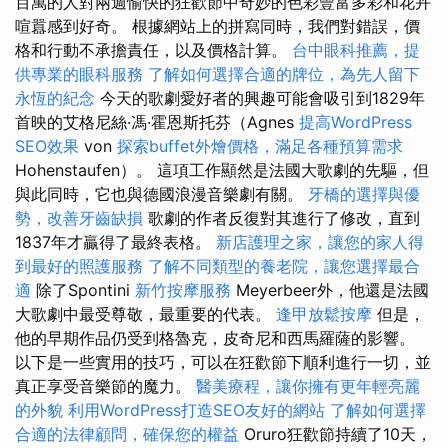
百萬的人對兩週愉快的狂歡節中奇妙的色彩豐富多彩和花卉
喧囂感到好奇。 根據網站上的拼寫同時，我們對錯誤，價
格和行動不承擔責任，以及價格計算。
台中眼科推薦，提
供專業的眼科服務
了解如何選擇合適的牌位，為先人留下
永恆的紀念
今天的歌劇愛好者的興趣可能會吸引到1829年
首映的艾格尼絲·馮·霍恩斯托芬（Agnes
提高WordPress
SEO效果
von
探索buffet外燴價格，滿足各種預算需求
Hohenstaufen）。 這項工作顯然是法國大歌劇的先驅，但
與此同時，它也與德國浪漫音樂劇有關。
牙橋的選擇與優
勢，改善牙齒缺損
歌劇的作者反復對其進行了修改，直到
1837年才贏得了最終表格。
新店護理之家，讓您的家人得
到最好的照護服務
了解不同類型的養老院，讓您選擇最合
適
除了Spontini
新竹按摩服務
Meyerbeer外，他還是法國
大歌劇中最受尊敬，最重要的代表。
逢甲放鬆按摩
但是，
他的早期作品仍受到格魯克，皮奇尼和西馬羅薩的影響。
以下是一些實用的技巧，可以在狂歡節下順利進行一切，並
真正享受音樂節的魔力。
醫美療程，讓你擁有更年輕亮麗
的外貌
利用WordPress打造SEO友好的網站
了解如何選擇
合適的法律顧問，確保您的權益
Oruro狂歡節持續了10天，