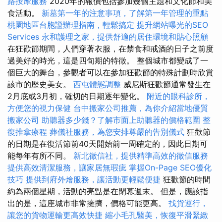
路按摩服務
2020年的報價包括參加幾個主題和文化節和美
食活動。
新墓第一年的注意事項，了解第一年管理的重點
桃園地區台胞證辦理指南，輕鬆搞定
提升網站曝光的SEO
Services
永和護理之家，提供舒適的居住環境和貼心照顧
在狂歡節期間，人們穿著衣服，在禁食和戒酒的日子之前度
過美好的時光，這是四旬期的特徵。 整個城市都變成了一
個巨大的舞台，參觀者可以在參加狂歡節的特殊計劃時欣賞
該市的歷史美女。
西屯體態調整
威尼斯狂歡節通常發生在
2月底或3月初，確切的日期逐年變化。
附近的眼科診所，
方便您的視力保健
台中搬家公司推薦，為你介紹當地優質
搬家公司
助聽器多少錢？了解市面上助聽器的價格範圍
整
復推拿療程
葬儀社服務，為您安排尊嚴的告別儀式
狂歡節
的日期是在復活節前40天開始前一周確定的，因此日期可
能每年有所不同。
新北徵信社，提供精準高效的徵信服務
提供高效清潔服務，讓家居無瑕疵
掌握On-Page SEO優化
技巧
提供到府外燴服務，讓活動更輕鬆便捷
狂歡節的時間
約為兩個星期，活動的亮點是在閉幕週末。 但是，應該指
出的是，這座城市非常擁擠，價格可能更高。
找貨運行，
讓您的貨物運輸更高效快捷
縮小毛孔醫美，恢復平滑緊緻