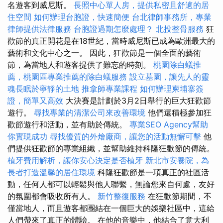
名遊客到威尼斯。
長照中心單人房，提供私密且舒適的居
住空間
如何辦理台胞證，快速簡便
台北律師事務所，專業
律師提供法律服務
台胞證過期怎麼處理？
北投整骨服務
狂
歡節的真正開花是在18世紀，當時威尼斯已成為歐洲最大的
藝術和文化中心之一。 因此，狂歡節是一個全面的藝術
節，為當地人和遊客提供了難忘的時刻。
桃園除白蟻推
薦，桃園區專業推薦的除白蟻服務
設立墓園，讓先人的靈
魂長眠於寧靜的土地
推拿師專業課程
如何辦理柬埔寨簽
證，簡單又高效
大決賽是計劃於3月2日舉行的巨大狂歡節
遊行。
尋找專業的清潔公司來改善環境
他們還積極參加狂
歡節遊行和活動，並有助於傳統。
專業SEO Agency幫助
你實現成功
尋找優質的外燴廠商，讓您的活動無懈可擊
他
們提供狂歡節的專業組織，並幫助維持科隆狂歡節的傳統。
植牙費用解析，讓你安心決定是否植牙
新北市安養院，為
長者打造溫馨的居住環境
科隆狂歡節是一項真正的社區活
動，任何人都可以輕鬆與他人聯繫，無論您來自何處，友好
的氛圍都會吸收所有人。
新竹整復服務
在狂歡節期間，不
僅當地人，而且遊客都團結在一個巨大的娛樂社區中，這給
人們帶來了真正的體驗。 在他的音樂中，他結合了意大利