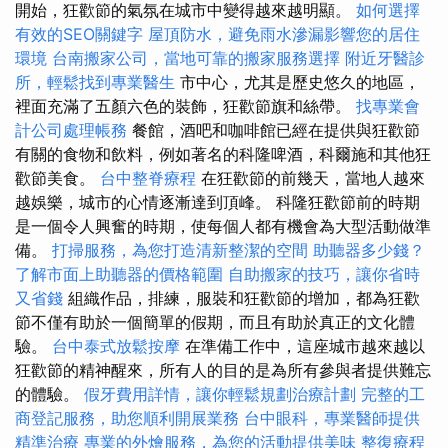
開始，狂​​歡節的氣氛在城市中變得越來越明顯。
如何選擇
有效的SEO關鍵字
屋頂防水，避免雨水滲漏影響您的居住
環境
台南搬家公司，當地可靠的搬家服務選擇
附近牙醫診
所，輕鬆找到專業醫生
市中心，尤其是歷史悠久的地區，
裡面充滿了五顏六色的裝飾，狂歡節旗和絲帶。
找專業會
計公司處理帳務
餐館，酒吧和咖啡館已經在提供與狂歡節
有關的食物和飲料，例如著名的科隆啤酒，科爾施和其他狂
歡節美食。
台中整脊療程
在狂歡節的前幾天，當地人越來
越娛樂，城市的心情逐漸達到頂峰。 科隆狂歡節前的時期
是一個令人興奮的時期，使每個人都有機會為大型活動做準
備。
打掃服務，為您打造清新整潔的空間
助聽器多少錢？
了解市面上助聽器的價格範圍
自助搬家的技巧，讓你省時
又省錢
組織作品，排練，服裝和狂歡節的增加，都為狂歡
節不僅有助於一個簡單的假期，而且有助於真正的文化體
驗。
台中泰式放鬆按摩
在準備工作中，這座城市越來越以
狂歡節的精神醒來，所有人的目的是為所有參與者提供難忘
的體驗。
假牙費用詳情，讓你輕鬆規劃治療計劃
完整的工
商登記服務，助您順利開展業務
台中眼科，專業醫師提供
精準治療
專業的外燴服務，為您的活動提供美味
整復療程