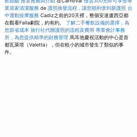
飲體驗
推拿推薦與介紹
在Carnoval
僅需300元即可享受專
業居家清潔服務
de
護照換發流程，讓您順利拿到新護照
台
中運動按摩服務
Cadiz之前的20天裡，整個安達盧西亞都
在觀看Falla劇院，約有約。
了解二手餐飲設備的選擇，為
您節省成本
旅行社代辦護照的流程及費用
專業會計事務
所，為您提供精準的財務管理
馬耳他慶祝活動的中心是首
都瓦萊塔（Valetta），但在較小的城市發生了類似的事
件。