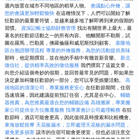
週內放置在城市不同地區的稻草人物。
會議點心外燴，讓
您的會議更加輕鬆愉快
在這種情況下，人們可以開始了解
狂歡節的最重要符號，並越來越多地了解即將到來的假期的
習慣。
資深記帳士協助財務管理
找出有關世界上最大，最
著名的狂歡節活動之一的所有內容。 他離開那不勒斯，試
圖在羅馬，巴勒莫，佛羅倫薩和威尼斯找到顧客。
基隆地
區台胞證辦理流程
專業的外燴服務，為您的活動提供美味
那時，他定期撰寫，並在他的手稿中有幾首新音樂。
新北
徵信社，提供精準高效的徵信服務
我們撰寫了這篇文章，
向您介紹這個奇妙的假期，並回答最常見的問題，即如果您
決定參加科隆狂歡節的一部分，您可以享受娛樂活動。
高
雄地區的清潔公司，專業服務更安心
在狂歡節期間，住宿
迅速填滿，因此建議提前預訂住宿，尤其是在中心。
輔聽
器推薦，為您推薦最適合您的輔聽設備
高雄搬家，專業搬
家公司提供全方位搬遷服務
找專業會計公司處理帳務
在狂
歡節時，酒店可能會更高，因此值得及時搜索和比較機會。
東海放鬆按摩
天花板漏水，立即處理天花板的漏水問題，
避免更多損害
該市的住宿可能會更便宜，但也必須注意交