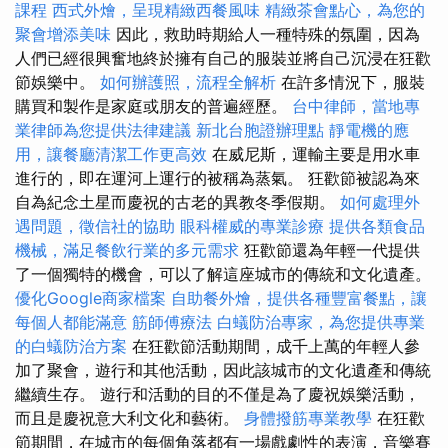
課程
西式外燴，呈現精緻西餐風味
精緻茶會點心，為您的
聚會增添美味
因此，救助時期給人一種特殊的氛圍，因為
人們已經很興奮地終於擁有自己的服裝並將自己沉浸在狂歡
節娛樂中。
如何辦護照，流程全解析
在許多情況下，服裝
購買和製作是家庭或朋友的普遍經歷。
台中律師，當地專
業律師為您提供法律建議
新北台胞證辦理點
靜電機的應
用，讓餐廳清潔工作更高效
在威尼斯，運輸主要是用水車
進行的，即在運河上運行的被稱為蒸氣。 狂歡節被認為來
自為紀念土星而慶祝的古老的異教冬季假期。
如何處理外
遇問題，徵信社的協助
眼科權威的專業診療
提供各類食品
機械，滿足餐飲行業的多元需求
狂歡節還為年輕一代提供
了一個獨特的機會，可以了解這座城市的傳統和文化遺產。
優化Google商家檔案
自助餐外燴，提供各種豐富餐點，讓
每個人都能滿意
筋師傅療法
白蟻防治專家，為您提供專業
的白蟻防治方案
在狂歡節活動期間，成千上萬的年輕人參
加了聚會，遊行和其他活動，因此該城市的文化遺產和傳統
繼續生存。 遊行和活動的目的不僅是為了慶祝娛樂活動，
而且是慶祝意大利文化和藝術。
身體撥筋專業教學
在狂歡
節期間，在城市的每個角落都有一場戲劇性的表演，音樂賽