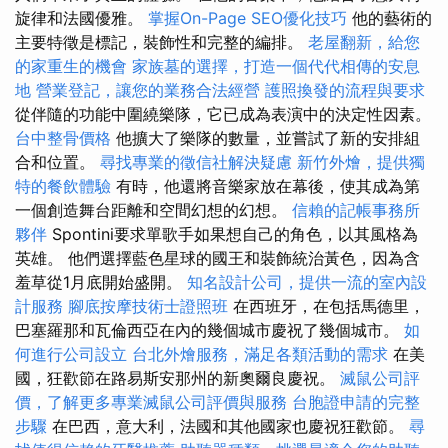
旋律和法國優雅。
掌握On-Page SEO優化技巧
他的藝術的
主要特徵是標記，裝飾性和完整的編排。
老屋翻新，給您
的家重生的機會
家族墓的選擇，打造一個代代相傳的安息
地
營業登記，讓您的業務合法經營
護照換發的流程與要求
從伴隨的功能中圍繞樂隊，它已成為表演中的決定性因素。
台中整骨價格
他擴大了樂隊的數量，並嘗試了新的安排組
合和位置。
尋找專業的徵信社解決疑慮
新竹外燴，提供獨
特的餐飲體驗
有時，他還將音樂家放在幕後，使其成為第
一個創造舞台距離和空間幻想的幻想。
信賴的記帳事務所
夥伴
Spontini要求單歌手如果想自己的角色，以其風格為
英雄。 他們選擇藍色星球的國王和裝飾統治黃色，因為含
羞草從1月底開始盛開。
知名設計公司，提供一流的室內設
計服務
腳底按摩技術士證照班
在西班牙，在包括馬德里，
巴塞羅那和瓦倫西亞在內的幾個城市慶祝了幾個城市。
如
何進行公司設立
台北外燴服務，滿足各類活動的需求
在美
國，狂歡節在路易斯安那州的新奧爾良慶祝。
滅鼠公司評
價，了解更多專業滅鼠公司評價與服務
台胞證申請的完整
步驟
在巴西，意大利，法國和其他國家也慶祝狂歡節。
尋