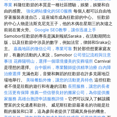
專業
科隆狂歡節的本質是一種社區體驗，娛樂，娛樂和自
由的感覺。
強化網站優化的SEO服務
每個人都可以自由地
穿著服裝表達自己，這座城市成為狂歡節的中心。 狂歡節
的中心人物是法斯克尼克王子，他的木偶在星期三的灰燼之
前就在篝火旁。
Google SEO教學，讓你迅速上手
Samobor狂歡節的專長是諷刺報紙Saraka，在活動期間出
版，以及狂歡節中涉及的數字，例如法官，律師和Sraka公
主。
嘉義地區的徵信公司，專業可靠
對於那些想要家庭友
好，有趣的活動的人來說，Samobor
公司登記流程與注意
事項
花葬陽明山，選擇一個環境優美的安葬場所
Carnival
是理想的選擇。
台中眼科，專業醫師提供精準治療
白內障
治療選擇
充滿色彩，音樂和舞蹈的狂歡節在許多克羅地亞
場地舉行。
美味餐點外燴，讓您的活動更具特色
這些狂歡
者不僅是壯觀的遊行和有趣的活動
長照服務，讓您的長者
生活更有保障
推薦一些信譽良好的搬家公司，為你提供搬
家服務
高雄台胞證申請服務詳情
- 它們可以深入了解該國
豐富的文化遺產和款待。 威尼斯狂歡節最著名的功能是壯
觀的服裝和口罩，這為參與者提供了隱藏其身份的機會。