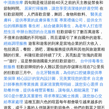
中清路按摩
四旬期是複活節前40天之前的天主教徒禁食和
節制時間。
居家打掃服務，讓您享受清潔後的舒適空間
在
狂歡節期間，人們喜歡音樂，舞蹈，食物和飲料。
醫美皮
膚科，提供專業的皮膚保養方案
專業禮儀公司，提供全方
位的殯葬服務
養生村，結合健康與養生，為老年人打造理
想生活
申辦台胞證的台北服務
狂歡節吸引了數百萬遊客，
不僅來自德國的不同地區，而且還吸引了來自國外的遊客。
經絡調理服務
遊客和遊客的到來是當地企業的巨大收入，
包括酒店，餐館，酒吧，運輸服務提供商和其他與旅遊業相
關的行業。 科隆狂歡節持續了7天，其亮點是“玫瑰的星期
一”遊行，這是整個德國最大的狂歡節遊行。
台中排毒養生
館服務
狂歡節輝煌的令人難以置信的存儲庫出現在7公里長
的狂歡節三月中。
台北牙醫推薦，為你的口腔健康提供專
業保障
精心設計的室內設計圖，完美實現您的需求
台北會
計師事務所專業推薦
居家清潔費用明細，讓您安心選擇
自
助餐外燴，提供各種豐富餐點，讓每個人都能滿意
了解
SEO是什麼及其重要性
尋求專業記帳士推薦，讓您放心交
給專家處理
這種五顏六色的喧囂每年都會吸引越來越多的
遊客，成千上萬的人伴隨著狂歡節角色，他們在觀眾之間不