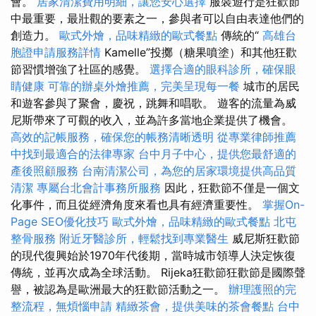
會。
居家清潔費用明細，讓您安心選擇
服裝遊行是狂歡節
中最重要，最壯觀的要素之一，參與者可以自由表達他們的
創造力。
歐式外燴，品味精緻的歐式餐點
傳統的“
高雄台
胞證申請服務詳情
Kamelle”投擲（糖果噴塗）和其他狂歡
節習慣增強了社區的感覺。
選擇合適的眼科診所，確保眼
睛健康
可靠的辦桌外燴推薦，完美呈現每一餐
城市的居民
和遊客參與了聚會，慶祝，跳舞和唱歌。 遊客的流量為威
尼斯帶來了可觀的收入，並為許多當地企業提供了機會。
高效的記帳服務，確保您的帳務清晰透明
從專業律師推薦
中找到最適合的法律專家
台中月子中心，提供您最舒適的
產後照顧服務
台南清潔公司，為您的居家環境提供高品質
清潔
專屬台北會計事務所服務
因此，狂歡節不僅是一個文
化事件，而且從經濟角度來看也具有經濟重要性。
掌握On-
Page SEO優化技巧
歐式外燴，品味精緻的歐式餐點
北屯
整骨服務
附近牙醫診所，輕鬆找到專業醫生
威尼斯狂歡節
的現代復興始於1970年代後期，當時城市領導人決定恢復
傳統，並再次成為全球活動。 Rijeka狂歡節狂歡節是國際聲
譽，被認為是歐洲最大的狂歡節活動之一。
辦理護照的完
整流程，無煩惱申請
精緻茶會，提供美味的茶會餐點
台中