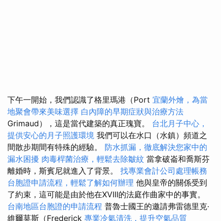
下午一開始，我們認識了格里瑪港（Port
宜蘭外燴，為當
地聚會帶來美味選擇
白內障的早期症狀與治療方法
Grimaud），這是當代建築的真正瑰寶。
台北月子中心，
提供安心的月子照護環境
我們可以在水口（水鎮）頻道之
間散步期間有特殊的經驗。
防水抓漏，徹底解決您家中的
漏水困擾
肉毒桿菌治療，輕鬆去除皺紋
當拿破崙和喬斯芬
離婚時，斯賓尼就進入了背景。
找專業會計公司處理帳務
台胞證申請流程，輕鬆了解如何辦理
他與皇帝的關係受到
了約束，這可能是由於他在XVIII的法庭作曲家中的事實。
台南地區台胞證的申請流程
普魯士國王的邀請弗雷德里克·
維爾莫斯（Frederick
專業冷氣清洗，提升空氣品質