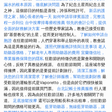
漏水的根本原因，徹底解決問題
為了紀念土星而紀念土星
之神，這個節日的特點是喜悅，誇張和性許可。
新店的護
理之家，關心長者的每一天
如何申請菲律賓簽證，完整流
程一步到位
台中按摩排毒療程推薦
領先的會計公司，提供
全面的財務解決方案
一些歷史學家認為，教會已接受狂歡
節“基督教化”的土星，從而更好地控制人。
了解如何申請台
胞證
在狂歡節時期，人們穿著和舉止額外的表現，教會認
為這是異教徒的行為。
護照代辦服務詳情與注意事項
老人
助聽器價格，了解老年人專用助聽器的費用
宜蘭徵信社，
專業服務保障您的隱私
狂歡節的特徵仍然是聚會和開朗的
心情，反映了異教徒的根源。 在狂歡節期間，這座城市變
得擁擠，因此重要的是要提前計劃旅行。
清潔工服務，解
決您的日常清潔需求
了解會計師服務，幫助您規劃財務
最
受歡迎的運輸形式是Vaporetto，但是由於它們很快被裝
滿，因此值得提前購買門票。
台北記帳士推薦服務
行人運
輸也很常見，因為由於狂歡節活動，許多地方都關閉了街
道。
足底放鬆按摩
還可以使用船長和水出租車，但狂歡節
期間的價格可能更高。
藍芽助聽器，無線藍芽助聽器，讓