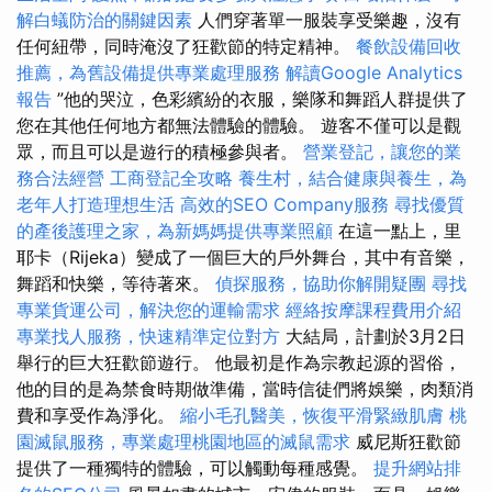
解白蟻防治的關鍵因素
人們穿著單一服裝享受樂趣，沒有
任何紐帶，同時淹沒了狂歡節的特定精神。
餐飲設備回收
推薦，為舊設備提供專業處理服務
解讀Google Analytics
報告
”他的哭泣，色彩繽紛的衣服，樂隊和舞蹈人群提供了
您在其他任何地方都無法體驗的體驗。 遊客不僅可以是觀
眾，而且可以是遊行的積極參與者。
營業登記，讓您的業
務合法經營
工商登記全攻略
養生村，結合健康與養生，為
老年人打造理想生活
高效的SEO Company服務
尋找優質
的產後護理之家，為新媽媽提供專業照顧
在這一點上，里
耶卡（Rijeka）變成了一個巨大的戶外舞台，其中有音樂，
舞蹈和快樂，等待著來。
偵探服務，協助你解開疑團
尋找
專業貨運公司，解決您的運輸需求
經絡按摩課程費用介紹
專業找人服務，快速精準定位對方
大結局，計劃於3月2日
舉行的巨大狂歡節遊行。 他最初是作為宗教起源的習俗，
他的目的是為禁食時期做準備，當時信徒們將娛樂，肉類消
費和享受作為淨化。
縮小毛孔醫美，恢復平滑緊緻肌膚
桃
園滅鼠服務，專業處理桃園地區的滅鼠需求
威尼斯狂歡節
提供了一種獨特的體驗，可以觸動每種感覺。
提升網站排