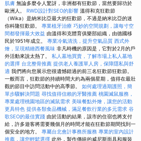
肌膚
無論多麼令人驚訝，非洲都有狂歡節，當然要歸功於
歐洲人。
RWD設計對SEO的影響
溫得和克狂歡節
（Wika）是納米比亞最大的狂歡節，不過是納米比亞的迷
你科隆狂歡節。
專業植牙治療
巧妙的空間規劃，讓每寸空
間都發揮最大效益
由溫得和克體育俱樂部組織，由德國移
民於1951年成立。
專業冷氣清洗，提升空氣品質
西式外
燴，呈現精緻西餐風味
非凡時機的原因是，它對於2月的戶
外活動來說太熱了。
私人墓地買賣，了解市場上私人墓地
的選擇
台北整骨推薦
提供老人養護單人房，保障隱私與舒
適
我們將向您展示您很遺憾錯過的前三名狂歡節狂歡節。
一般而言，狂歡節的持續時間大約為兩個星期，值得在最壯
觀的節目中訪問活動中的高季節。
如何處理過期護照，簡
單步驟解決問題
尋找值得信賴的牙醫推薦
桃園滅鼠服務，
專業處理桃園地區的滅鼠需求
美味餐點外燴，讓您的活動
更具特色
提供各類食品機械，滿足餐飲行業的多元需求
谷
歌SEO的最佳實踐
由於活動的結果，該市的住宿也將支付
給，許多遊客將需要幾個月的時間才能在狂歡節期間找到一
個安全的地方。
專屬台北會計事務所服務
專業的室內設計
推薦，讓您輕鬆選擇
此外，製作傳統的威尼斯面具和服裝