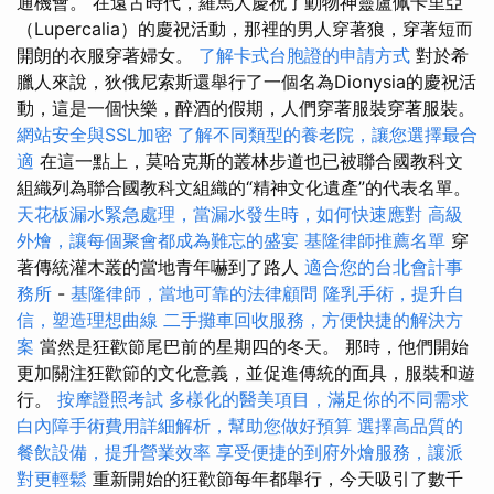
通機會。 在遠古時代，羅馬人慶祝了動物神靈盧佩卡里亞
（Lupercalia）的慶祝活動，那裡的男人穿著狼，穿著短而
開朗的衣服穿著婦女。
了解卡式台胞證的申請方式
對於希
臘人來說，狄俄尼索斯還舉行了一個名為Dionysia的慶祝活
動，這是一個快樂，醉酒的假期，人們穿著服裝穿著服裝。
網站安全與SSL加密
了解不同類型的養老院，讓您選擇最合
適
在這一點上，莫哈克斯的叢林步道也已被聯合國教科文
組織列為聯合國教科文組織的“精神文化遺產”的代表名單。
天花板漏水緊急處理，當漏水發生時，如何快速應對
高級
外燴，讓每個聚會都成為難忘的盛宴
基隆律師推薦名單
穿
著傳統灌木叢的當地青年嚇到了路人
適合您的台北會計事
務所
-
基隆律師，當地可靠的法律顧問
隆乳手術，提升自
信，塑造理想曲線
二手攤車回收服務，方便快捷的解決方
案
當然是狂歡節尾巴前的星期四的冬天。 那時，他們開始
更加關注狂歡節的文化意義，並促進傳統的面具，服裝和遊
行。
按摩證照考試
多樣化的醫美項目，滿足你的不同需求
白內障手術費用詳細解析，幫助您做好預算
選擇高品質的
餐飲設備，提升營業效率
享受便捷的到府外燴服務，讓派
對更輕鬆
重新開始的狂歡節每年都舉行，今天吸引了數千