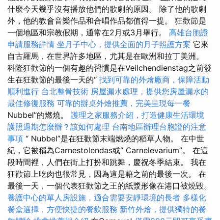
什麼今天幾乎沒有播放他們的歌劇的原因。 除了他的歌劇
外，他的教會音樂作品和合唱作品都值得一提。 狂歡節是
一個地區和宗教假期，通常在2月或3月舉行。
高雄台胞證
申請服務詳情
坐月子中心，提供全面的月子照護方案
它來
自古羅馬，在世界許多地區，尤其是在歐洲和拉丁美洲。
科隆狂歡節的一個有趣的習慣是在Veilchendienstag之前發
生在狂歡節的最後一天的“
找到可靠的外燴廠商，保障活動
順利進行
台北整骨技術
房屋漏水處理，提供您房屋漏水的
最佳修復服務
可靠的辦桌外燴推薦，完美呈現每一餐
Nubbel”的燃燒。
護理之家服務介紹，打造健康生活環境
護照過期怎麼辦？該如何處理
台南地區辦理台胞證的注意
事項
“ Nubbel”是在狂歡節末端燃燒的稻草人物。 在中世
紀，它被稱為Carnestolendas或“ Carnelevarium”。 在這
段時間裡，人們在街上打扮和跳舞，慶祝冬季結束。 我在
狂歡節上吃肉也很常見，因為這是藉之前的最後一次。 在
最後一天，一個代表狂歡節之王的紙漿形像在港口被燒毀。
養護中心的單人房設施，適合需要安靜環境的長者
多樣化
餐盒選擇，方便快捷的餐飲服務
新竹外燴，提供獨特的餐