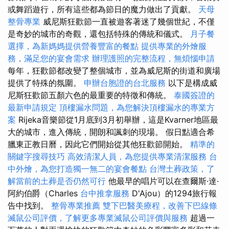
或舞蹈遊行，所有這些都為節日的魔力做出了貢獻。
天母
整骨專業
威尼斯狂歡節一直被遊客著迷了幾個世紀，不僅
是奇妙的城市的奇觀，還包括特殊的傳統和儀式。
月子餐
選擇，為新媽媽提供營養豐富的餐點
提供專業的外燴服
務，滿足您的宴會需求
辦理護照的完整流程，無煩惱申請
每年，狂歡節都改變了整個城市，並為威尼斯的街道和廣場
提供了特殊的氛圍。
申辦台胞證的台北服務
以下是構成威
尼斯狂歡節五顏六色的最重要的特徵和傳統。
泰國簽證的
最新申請規定
頂樓漏水問題，為您解決頂樓漏水的專業方
案
Rijeka音樂節從1月底到3月初舉辦，這是Kvarner地區最
大的城市，進入傳統，開朗和諷刺的現場。 假日點適合希
臘東正教日曆，因此它們開始從其他狂歡節開始。
精準的
關鍵字搜尋技巧
高效清潔人員，為您提供專業清潔服務
台
中外燴，為您打造獨一無二的宴會餐點
台灣土葬政策，了
解當前的土葬是否仍然可行
他最早的唱片可以在查爾斯·達·
阿約伯爵（Charles
台中推拿服務
D'Ajou）的1294旅行報
告中找到。
整骨專業推薦
雙下巴醫美療程，改善下巴線條
滅鼠公司評價，了解更多專業滅鼠公司評價與服務
超過一