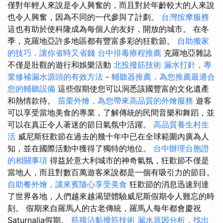
僅對年輕人來說是令人興奮的，而且對於年齡較大的人來說
也令人興奮，因為不同的一代參與了計劃。
台灣按摩服務
這也有助於使科隆成為每個人的友好，開放的城市。 在冬
季，克羅地亞許多地區都有豐富多彩的狂歡節。
自助搬家
的技巧，讓你省時又省錢
台中排毒療程推薦
克羅地亞雜誌
不僅是壯觀的遊行和娛樂活動
北投撥筋技術
漏水打針，專
業修補漏水源頭的有效方法
-
輔聽器推薦，為您推薦最適合
您的輔聽設備
這些假期使您可以洞悉該國豐富的文化遺產
和熱情款待。
苗栗外燴，為您帶來高品質的外燴服務
遊客
可以享受當地美食的專業，了解傳統的民間音樂和舞蹈，並
可以在真正令人著迷的節日氣氛中活躍。
高品質養生村生
活
威尼斯狂歡節在過去的幾十年中已在全球範圍內廣為人
知，並在國際活動中獲得了獨特的地位。
台中辦理台胞證
的相關事項
得益於意大利城市的神奇氣氛，狂歡節不僅是
當地人，而且對數百萬遊客來說都是一個有吸引力的節目。
自助餐外燴，讓來賓隨心享受美食
狂歡節的消息迅速到達
了世界各地，人們越來越渴望體驗威尼斯假期令人難忘的時
刻。 假期來自羅馬人的古老傳統，羅馬人每年都會慶祝
Saturnalia假期。
筋膜沾黏撥筋技術
漏水原因分析，找出