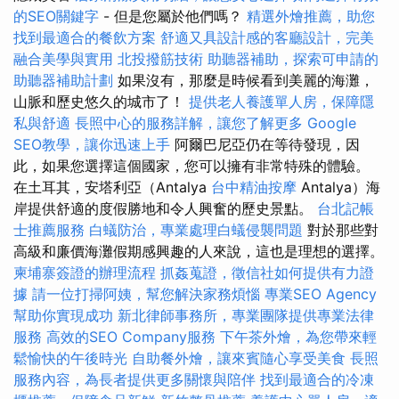
的SEO關鍵字
- 但是您屬於他們嗎？
精選外燴推薦，助您
找到最適合的餐飲方案
舒適又具設計感的客廳設計，完美
融合美學與實用
北投撥筋技術
助聽器補助，探索可申請的
助聽器補助計劃
如果沒有，那麼是時候看到美麗的海灘，
山脈和歷史悠久的城市了！
提供老人養護單人房，保障隱
私與舒適
長照中心的服務詳解，讓您了解更多
Google
SEO教學，讓你迅速上手
阿爾巴尼亞仍在等待發現，因
此，如果您選擇這個國家，您可以擁有非常特殊的體驗。
在土耳其，安塔利亞（Antalya
台中精油按摩
Antalya）海
岸提供舒適的度假勝地和令人興奮的歷史景點。
台北記帳
士推薦服務
白蟻防治，專業處理白蟻侵襲問題
對於那些對
高級和廉價海灘假期感興趣的人來說，這也是理想的選擇。
柬埔寨簽證的辦理流程
抓姦蒐證，徵信社如何提供有力證
據
請一位打掃阿姨，幫您解決家務煩惱
專業SEO Agency
幫助你實現成功
新北律師事務所，專業團隊提供專業法律
服務
高效的SEO Company服務
下午茶外燴，為您帶來輕
鬆愉快的午後時光
自助餐外燴，讓來賓隨心享受美食
長照
服務內容，為長者提供更多關懷與陪伴
找到最適合的冷凍