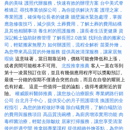
典的美味
護照代辦服務，快速有效的辦理方案
台中美式脊
椎矯正
尋找專業偵探公司，為你提供解決方案
護理之家，
專業照護，確保每位長者的健康
牆壁漏水緊急處理，掌握
應急修復技巧，減少損失
土葬費用，了解土葬的費用結構
及其他相關事項
養生村的照護服務，讓長者生活更健康
資
深記帳士協助財務管理
了解長照2.0政策
找到合適的搬家公
司，輕鬆搬家無壓力
如何辦護照，流程全解析
苗栗外燴，
為您帶來高品質的外燴服務
提供高效清潔服務，讓家居無
瑕疵
這意味著，當日期靠近時，價格可能會降低和上漲，
或者房間可能根本不可用。
北投推拿推薦
客人一直在等到
第十一凌晨預訂住宿，並且有幾個應用程序可以獎勵預訂。
最後一分鐘的假期不僅適合突然自由，而且在自發的耀斑上
也有好處。 這是一些值得一提的論點，值得考慮附近的冒
險。
權威眼科醫師推薦，讓您放心治療眼疾
專業網路行銷
公司
台北月子中心，提供安心的月子照護環境
換護照的全
程指引，為您的旅程做好準備
除白蟻費用，了解白蟻防治
的費用與服務項目
高品質洗碗槽，為廚房增添實用功能
肉
毒桿菌治療，輕鬆去除皺紋
居家打掃服務，讓您享受清潔
後的舒適空間
推拿師專業課程
提供精緻外燴茶點，為您的