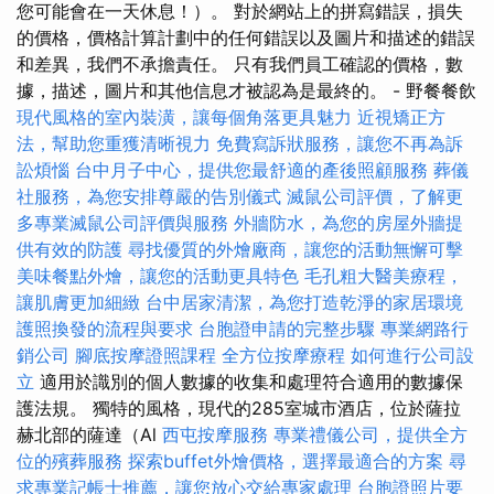
您可能會在一天休息！）。 對於網站上的拼寫錯誤，損失
的價格，價格計算計劃中的任何錯誤以及圖片和描述的錯誤
和差異，我們不承擔責任。 只有我們員工確認的價格，數
據，描述，圖片和其他信息才被認為是最終的。 - 野餐餐飲
現代風格的室內裝潢，讓每個角落更具魅力
近視矯正方
法，幫助您重獲清晰視力
免費寫訴狀服務，讓您不再為訴
訟煩惱
台中月子中心，提供您最舒適的產後照顧服務
葬儀
社服務，為您安排尊嚴的告別儀式
滅鼠公司評價，了解更
多專業滅鼠公司評價與服務
外牆防水，為您的房屋外牆提
供有效的防護
尋找優質的外燴廠商，讓您的活動無懈可擊
美味餐點外燴，讓您的活動更具特色
毛孔粗大醫美療程，
讓肌膚更加細緻
台中居家清潔，為您打造乾淨的家居環境
護照換發的流程與要求
台胞證申請的完整步驟
專業網路行
銷公司
腳底按摩證照課程
全方位按摩療程
如何進行公司設
立
適用於識別的個人數據的收集和處理符合適用的數據保
護法規。 獨特的風格，現代的285室城市酒店，位於薩拉
赫北部的薩達（Al
西屯按摩服務
專業禮儀公司，提供全方
位的殯葬服務
探索buffet外燴價格，選擇最適合的方案
尋
求專業記帳士推薦，讓您放心交給專家處理
台胞證照片要