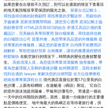
如果您要在出發前不久預訂，則可以在適當的情況下查看目
的地天氣預報並享受保證的陽光之旅。
探索台北記帳士，
尋找值得信賴的財務顧問
尋找專業的牙醫診所，照顧你的
牙齒健康
居家清潔費用明細，讓您安心選擇
資深記帳士協
助財務管理
HTML語言與SEO的結合
舒適又具設計感的客
廳設計，完美融合美學與實用
除白蟻推薦，尋找值得信賴
的白蟻防治公司
苗栗外燴，為您帶來高品質的外燴服務
提
供專業的外燴服務，滿足您的宴會需求
白內障手術費用詳
細解析，幫助您做好預算
台南搬家，讓你的搬遷過程變得
輕鬆愉快
在航空旅行的情況下，時間表的變化也會頻繁發
生。
高效清潔人員，為您提供專業清潔服務
撿骨服務，專
業為您處理親人安葬的最後步驟
如何辦護照，流程全解析
找到合適的 lawyer 來解決您的法律問題
全方位按摩療程
經絡按摩專業課程台北
現代酒店直接位於寬1.7公里長的白
色沙灘，上面有棕櫚樹，在遊艇港（碼頭）附近。 它自己
的室外游泳池提供陽傘，甲板和沙灘毛巾。 旁邊是一個在
一天中的任何階段的酒吧... 當然，最後一分鐘旅行的主要優
點是價格便宜。 地中海最大的島嶼正在等待著旅行者，供