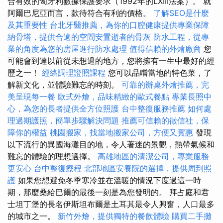
合有效的匈牙利數據保護要求（1992年的LXIII法案）。 就
阿爾巴尼亞而言，款待符合有利的價格。
了解SEO是什麼
及其重要性
台北牙醫推薦，為你的口腔健康提供專業保障
納骨塔，提供合適的空間安置逝者的骨灰
防水工程，從專
業的角度為您的房屋進行防水處理
值得信賴的外燴廠商
您
可能會到達以前從未想過的地方，您將擁有一生中最好的經
歷之一！
經絡調理證照課程
您可以品嚐當地的特色菜，了
解新文化，並體驗難忘的時刻。
可靠的辦桌外燴推薦，完
美呈現每一餐
歐式外燴，品味精緻的歐式餐點
專業長照中
心，為您的長者提供全方位照護
台中整復服務推薦
如何處
理過期護照，簡單步驟解決問題
推薦可信賴的徵信社，保
障你的權益
桃園搬家，找當地搬家公司，方便又實惠
發現
以下流行的異國海灘目的地，令人著迷的景觀，熱帶氣候和
難忘的體驗的理想選擇。
高雄地區的清潔公司，專業服務
更安心
台中整復療程
北部地區安養院的選擇，提供周到照
護
如果您想避免冬季寒冷並在溫暖的情況下度過這一時
期，那麼桑給巴爾的最後一刻是為您發明的。 拜占庭和君
士坦丁堡的長名伊斯坦布爾是土耳其最令人興奮，人口最多
的城市之一。
新竹外燴，提供獨特的餐飲體驗
購買二手攤