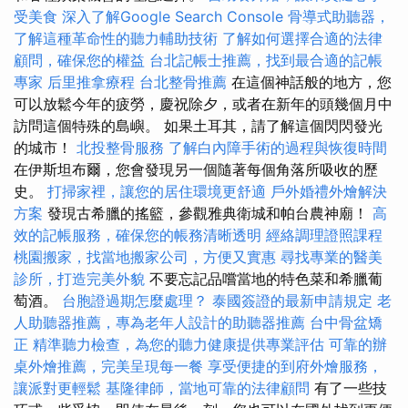
受美食
深入了解Google Search Console
骨導式助聽器，
了解這種革命性的聽力輔助技術
了解如何選擇合適的法律
顧問，確保您的權益
台北記帳士推薦，找到最合適的記帳
專家
后里推拿療程
台北整骨推薦
在這個神話般的地方，您
可以放鬆今年的疲勞，慶祝除夕，或者在新年的頭幾個月中
訪問這個特殊的島嶼。 如果土耳其，請了解這個閃閃發光
的城市！
北投整骨服務
了解白內障手術的過程與恢復時間
在伊斯坦布爾，您會發現另一個隨著每個角落所吸收的歷
史。
打掃家裡，讓您的居住環境更舒適
戶外婚禮外燴解決
方案
發現古希臘的搖籃，參觀雅典衛城和帕台農神廟！
高
效的記帳服務，確保您的帳務清晰透明
經絡調理證照課程
桃園搬家，找當地搬家公司，方便又實惠
尋找專業的醫美
診所，打造完美外貌
不要忘記品嚐當地的特色菜和希臘葡
萄酒。
台胞證過期怎麼處理？
泰國簽證的最新申請規定
老
人助聽器推薦，專為老年人設計的助聽器推薦
台中骨盆矯
正
精準聽力檢查，為您的聽力健康提供專業評估
可靠的辦
桌外燴推薦，完美呈現每一餐
享受便捷的到府外燴服務，
讓派對更輕鬆
基隆律師，當地可靠的法律顧問
有了一些技