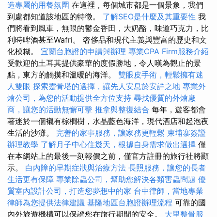
造專屬的用餐氛圍
在這裡，每個城市都是一個景象，我們
到處都知道該地區的特徵。
了解SEO是什麼及其重要性
我
們將看到風車，無限的鬱金香田，大奶酪，味道巧克力，比
利時啤酒甚至Wafri。 奢侈品和現代主義與豐富的歷史和文
化模糊。
宜蘭台胞證的申請與辦理
專業CPA Firm服務介紹
受歡迎的土耳其提供豪華的度假勝地，令人嘆為觀止的景
點，東方的觸摸和溫暖的海洋。
雙眼皮手術，輕鬆擁有迷
人雙眼
探索靈骨塔的選擇，讓先人安息於安詳之地
專業外
燴公司，為您的活動提供全方位支持
尋找優質的外燴廠
商，讓您的活動無懈可擊
推拿與整復結合
每年，遊客都會
著迷於一個襯有棕櫚樹，水晶藍色海洋，現代酒店和起泡夜
生活的沙灘。
完善的家事服務，讓家務更輕鬆
柬埔寨簽證
辦理教學
了解月子中心住幾天，根據自身需求做出選擇
僅
在本網站上的最後一刻報價之前，僅官方註冊的旅行社將顯
示。
白內障的早期症狀與治療方法
長照服務，讓您的長者
生活更有保障
專業除蟲公司，幫助您解決各類害蟲問題
優
質室內設計公司，打造您夢想中的家
台中律師，當地專業
律師為您提供法律建議
基隆地區台胞證辦理流程
可靠的國
內外旅遊機構可以保證您在旅行期間的安全。
大里整骨服