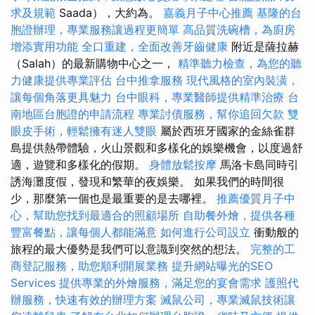
求及規範
Saada），大約為。
嘉義月子中心推薦
基隆的台
胞證辦理，專業服務讓過程更簡單
高品質洗碗槽，為廚房
增添實用功能
全口重建，全面改善牙齒健康
附近是薩拉赫
（Salah）的最新購物中心之一，
精準聽力檢查，為您的聽
力健康提供專業評估
台中推拿服務
現代風格的室內裝潢，
讓每個角落更具魅力
台中眼科，專業醫師提供精準治療
台
南地區台胞證的申請流程
專業討債服務，幫你追回欠款
雙
眼皮手術，輕鬆擁有迷人雙眼
屬於西班牙國家的金絲雀群
島提供熱帶體驗，火山景觀和多樣化的娛樂機會，以度過舒
適，遊覽和多樣化的假期。
身體放鬆按摩
馬洛卡島同時引
誘海灘度假，發現和繁華的夜娛樂。 如果我們的時間很
少，那麼第一個也是最重要的是去哪裡。
推薦優質月子中
心，幫助您找到最適合的照顧場所
自助餐外燴，提供各種
豐富餐點，讓每個人都能滿意
如何進行公司設立
衝動般的
旅程的最大優勢是我們可以意識到突然的想法。
完整的工
商登記服務，助您順利開展業務
提升網站曝光的SEO
Services
提供專業的外燴服務，滿足您的宴會需求
護照代
辦服務，快速有效的辦理方案
滅鼠公司，專業滅鼠技術讓