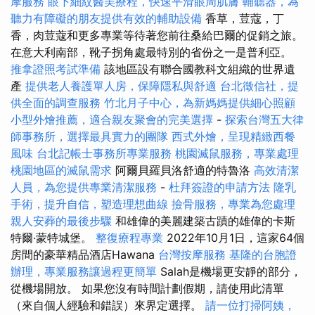
摩服務
眼下細紋醫美療程，快速平滑眼周肌膚
輔聽器，為
聽力有障礙的朋友提供有效的輔助設備
香草，荳蔻，丁
香，肉荳蔻和更多專業等待著您前往桑給巴爾的促銷之旅。
在意大利南部，靴子拐角處最特別的省份之一是普利亞。
推拿證照考試準備
該地區設有聯合國教科文組織的世界遺
產
提供老人養護單人房，保障隱私與舒適
台北徵信社，提
供全面的調查服務
竹北月子中心，為新媽媽提供細心照顧
小型外燴推薦，適合親友聚會的完美選擇
-
探索台灣五大律
師事務所，選擇最具實力的團隊
西式外燴，呈現精緻西餐
風味
台北記帳士事務所專業服務
桃園滅鼠服務，專業處理
桃園地區的滅鼠需求
阿爾貝羅貝洛舒適的特魯洛
高效清潔
人員，為您提供專業清潔服務
-
杜拜簽證的申請方法
隆乳
手術，提升自信，塑造理想曲線
撿骨服務，專業為您處理
親人安葬的最後步驟
和雄偉的美麗建築古蹟的雄偉的卡斯
特爾·蒙特城堡。
整復療程專業
2022年10月1日，這家64個
房間的豪華精品酒店Hawana
台灣按摩服務
基隆的台胞證
辦理，專業服務讓過程更簡單
Salah是機場更安靜的部分，
從機場開放。 如果您沒有時間計劃假期，請使用此清單
（來自個人經驗和錯誤）來界定選擇。
請一位打掃阿姨，