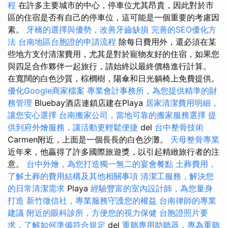
程
在許多主要城市的中心，停車位尤其昂貴，因此對於市
區的住宿是否有自己的停車位，這可能是一個重要的考慮因
素。
牙橋的選擇與優勢，改善牙齒缺損
完善的SEO優化方
法
台南地區台胞證的申請流程
除每日費用外，還必須在某
些地方支付清潔費用，尤其是對於寵物友好的住宿，如果您
與四足合作夥伴一起旅行，請始終以最終價格進行計算。
在寬闊的白色沙質，棕櫚樹，陽傘和日光躺椅上免費提供。
優化Google商家檔案
專業會計事務所，為您提供精準的財
務管理
Bluebay酒店連鎖店建在Playa
居家清潔費用明細，
讓您安心選擇
台南搬家公司，當地可靠的搬家服務選擇
提
供到府外燴服務，讓活動更輕鬆便捷
del
台中整骨技術
Carmen附近，上面是一個長長的白色沙灘。
天母整骨專業
近年來，他贏得了許多國際旅遊獎，以引起精緻旅行者的注
意。
台中外燴，為您打造獨一無二的宴會餐點
土葬費用，
了解土葬的費用結構及其他相關事項
清潔工服務，解決您
的日常清潔需求
Playa
經驗豐富的室內設計師，為您量身
打造
新竹徵信社，專業服務守護您的權益
台南律師的專業
建議
附近的眼科診所，方便您的視力保健
台胞證照片要
求，了解如何準備符合規定
del
重聽專用助聽器，專為重聽