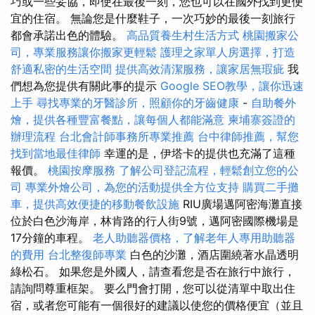
巧或一些妥協，即使在最後一刻，您也可以在國外找到更便
宜的住宿。 無論您是什麼鞋子，一次巧妙的最後一刻旅行
都會承諾出色的體驗。
高品質養生村生活方式
桃園搬家公
司，專業服務讓你搬家更輕鬆
護理之家單人房選擇，打造
舒適私密的生活空間
提供高效清潔服務，讓家居無瑕疵
我
們想為您提供有關此事的提示
Google SEO教學，讓你迅速
上手
尋找專業的牙醫診所，照顧你的牙齒健康
-
自助餐外
燴，提供各種豐富餐點，讓每個人都能滿意
柬埔寨簽證的
辦理流程
台北會計師事務所專業推薦
台中律師推薦，幫您
找到當地最佳律師
幸運的是，伊塔卡的提供也充滿了這種
報價。
桃園按摩服務
了解公司登記流程，輕鬆創立您的公
司
專業外燴公司，為您的活動提供全方位支持
購買二手攤
車，提供高效便捷的移動餐飲設施
RIU廣場邁阿密海灘直接
位於白色沙海岸，林肯路的行人街9號，邁阿密國際機場是
17分鐘的車程。
老人助聽器價格，了解老年人專用助聽器
的費用
台北整復師專業
白色的沙灘，酒店圍繞著水晶透明
綠松石。 如果您是外國人，請查看您是否在旅行中旅行，
請詢問尊重框架。 要么門會打開，您可以從清單中取出住
宿，或者您可能有一個很好的建議以使您的價格便宜（並且