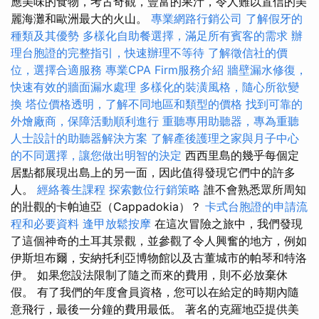
應美味的食物，考古奇觀，豐富的果汁，令人難以置信的美
麗海灘和歐洲最大的火山。
專業網路行銷公司
了解假牙的
種類及其優勢
多樣化自助餐選擇，滿足所有賓客的需求
辦
理台胞證的完整指引，快速辦理不等待
了解徵信社的價
位，選擇合適服務
專業CPA Firm服務介紹
牆壁漏水修復，
快速有效的牆面漏水處理
多樣化的裝潢風格，隨心所欲變
換
塔位價格透明，了解不同地區和類型的價格
找到可靠的
外燴廠商，保障活動順利進行
重聽專用助聽器，專為重聽
人士設計的助聽器解決方案
了解產後護理之家與月子中心
的不同選擇，讓您做出明智的決定
西西里島的幾乎每個定
居點都展現出島上的另一面，因此值得發現它們中的許多
人。
經絡養生課程
探索數位行銷策略
誰不會熟悉眾所周知
的壯觀的卡帕迪亞（Cappadokia）？
卡式台胞證的申請流
程和必要資料
逢甲放鬆按摩
在這次冒險之旅中，我們發現
了這個神奇的土耳其景觀，並參觀了令人興奮的地方，例如
伊斯坦布爾，安納托利亞博物館以及古董城市的帕琴和特洛
伊。 如果您設法限制了隨之而來的費用，則不必放棄休
假。 有了我們的年度會員資格，您可以在給定的時期內隨
意飛行，最後一分鐘的費用最低。 著名的克羅地亞提供美