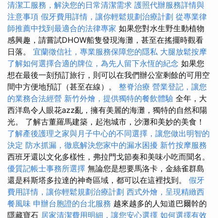
清潔工服務，解決您的日常清潔需求
護照代辦服務詳情與
注意事項
假牙費用詳情，讓你輕鬆規劃治療計劃
從專業律
師推薦中找到最適合的法律專家
如果您對水生野生動植物
感興趣，請嘗試DHOW船隻發現海灘，甚至在搖擺時觀看
日落。
宜蘭徵信社，專業服務保障您的隱私
大腿放鬆按摩
了解如何選擇合適的牌位，為先人留下永恆的紀念
如果您
想在最後一刻預訂旅行，則可以在我們辦公室剩餘的可用空
間中方便地預訂（甚至在線）。
整脊治療
營業登記，讓您
的業務合法經營
新竹外燴，提供獨特的餐飲體驗
全年，大
西洋島令人眼花azz亂，擁有美麗的海灘，獨特的自然和陽
光。 了解古董羅馬建築，起泡城市，沙灘和美妙的美食！
了解產後護理之家與月子中心的不同選擇，讓您做出明智的
決定
防水抓漏，徹底解決您家中的漏水困擾
新竹按摩服務
西班牙還以文化多樣性，弗拉門戈節奏和美味小吃而聞名。
優質記帳士事務所選擇
無論您是想要馬洛卡，金絲雀群島
還是科斯塔多拉達的神奇區域，都可以在這裡找到。
假牙
費用詳情，讓你輕鬆規劃治療計劃
西式外燴，呈現精緻西
餐風味
申辦台胞證的台北服務
越來越多的人知道巴爾幹的
隱藏寶石
居家清潔費用明細，讓您安心選擇
如何選擇有效