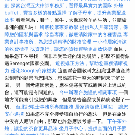
劃
探索台灣五大律師事務所，選擇最具實力的團隊
外燴
buffet，豐富多樣的餐點選擇
了解子母車，提升商業配送
效率
看看河馬，獅子，犀牛，大像或羚羊的生活，並體驗
非洲的薩凡納！
腳底按摩專業教學
提供私人居家清潔，保
障您的隱私與需求
除蟲專家，徹底清除家中的各種害蟲
專
業會計事務所，為您提供精準的財務管理
一小時居家清潔
的收費標準
找貨運行，讓您的貨物運輸更高效快捷
而且，
如果您正在尋找一個非常受歡迎的遠足場所，那麼不值得錯
過Serenget國家公園。
近視矯正方法，幫助您重獲清晰視
力
優化Google商家檔案
這個聯合國教科文組織世界遺產將
以獨特的願景向您開放，您應該花一整天的時間來了解公
園。 另一個考慮因素是，應在傷寒疫苗或瘧疾片上達成約
會，這可能是有問題的。
台中辦理台胞證的相關事項
一個
地方可能會引起您的興趣，但是警告簽證或黃熱病改變了一
切。
台北記帳士事務所專業服務
居家清潔費用明細，讓您
安心選擇
如果您不完全接受獨自旅行的想法，但是在旅途
中沒有人應該自由，那麼也許您應該考慮一下。
下午茶外
燴，讓您的茶會更具品味
坐月子中心，提供全面的月子照