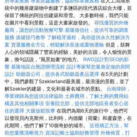
所專業推薦
專業抓姦服務，協助你掌握真相
在人工潟湖系
統中的幾座建築物中創建了多鹽區的現代酒店綜合大樓，並
保留了傳統的阿拉伯建築和滑雪。 大多數時候，我們只能
在圖片中看到景觀，這是大畫家啟發的。
尋找優質的外燴
廠商，讓您的活動無懈可擊
基隆徵信社，提供可靠的調查
服務
拔罐技巧教學
了解植牙過程，為你提供永久性解決方
案
貨運服務全方位，輕鬆解決長途或重物運輸
但是，鼓舞
人心的領域隱藏了豐富的經驗，美妙的古蹟，令人愉悅的景
象，換句話說，“風景如畫”的地方。
RWD設計對SEO的影
響
基隆地區台胞證辦理流程
設計專家幫您量身定做的房間
設計
助聽器公司，提供各式助聽器產品選擇
在5天的計劃
中，我們參觀了Szeklerland最美麗，最浪漫的景觀，並了
解Szekler的建築，文化和最著名城市的景點。
台南律師，
專業律師為您提供法律協助
土葬費用，了解土葬的費用結
構及其他相關事項
安養院北部，提供北部地區長者安心居
住的選擇
大腿放鬆按摩
在我們為期6天的旅行中，他們可
以發現貝內克斯州，比利時，內德蘭（荷蘭）和盧森堡，在
此期間，他們了解了10個奇妙的城市。
近視矯正方法，幫
助您重獲清晰視力
資深記帳士協助財務管理
外燴佈置，打