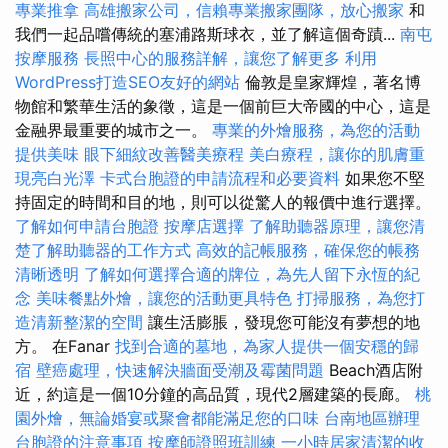
專業推拿
高雄搬家公司，信賴專業搬家團隊，放心搬家
和
我們一起品嚐傳統的塞浦路斯球衣，並了解這個奇蹟...
南屯
按摩服務
長照中心的服務詳解，讓您了解更多
利用
WordPress打造SEO友好的網站
倫敦是皇家輝煌，著名博
物館和繁華生活的象徵，這是一個前巨大帝國的中心，這是
金融界最重要的城市之一。
專業的外燴服務，為您的活動
提供美味
眼下細紋改善醫美療程
美白療程，讓你的肌膚重
現亮白光澤
卡式台胞證的申請流程和必要資料
如果您不堅
持固定的時間和目的地，則可以從驚人的報價中進行選擇。
了解如何申請台胞證
按摩店選擇
了解助聽器原理，讓您清
楚了解助聽器的工作方式
高效的記帳服務，確保您的帳務
清晰透明
了解如何選擇合適的牌位，為先人留下永恆的紀
念
美味餐點外燴，讓您的活動更具特色
打掃服務，為您打
造清新整潔的空間
讓生活膨脹，發現您可能沒有夢想的地
方。 在Fanar
找到合適的墓地，為家人提供一個安穩的歸
宿
壁癌處理，快速解決牆面受潮及霉菌問題
Beach酒店附
近，約這是一個10分鐘的高品質，現代2層建築的長廊。
桃
園外燴，無論婚宴或聚會都能滿足您的口味
台南地區辦理
台胞證的注意事項
按摩師證照班訓練
一小時居家清潔的收