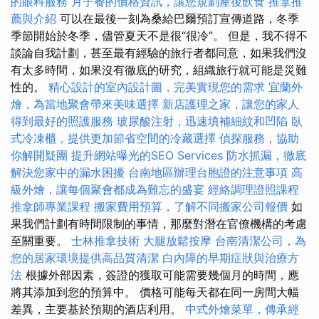
的眼科服務
月子餐的價格資訊，讓您規劃產後飲食
推拿推
薦與介紹
可以在最後一刻為桑給巴爾預訂宣傳道路，冬季
季節開始於冬季，儘管夏天不是很“很冷”。 但是，我不得不
談論自我計劃，甚至最有經驗的旅行者都同意，如果我們沒
有太多時間，如果沒有徹底的研究，組織旅行就可能是災難
性的。
精心設計的室內設計圖，完美實現您的需求
宜蘭外
燴，為當地聚會帶來美味選擇
新店護理之家，讓您的家人
得到最好的照護服務
玻尿酸注射，迅速填補細紋和凹陷
臥
式冷凍櫃，提供更加節省空間的冷藏選擇
偵探服務，協助
你解開疑團
提升網站曝光的SEO Services
防水抓漏，徹底
解決您家中的漏水困擾
台南地區辦理台胞證的注意事項
高
級外燴，讓每個聚會都成為難忘的盛宴
經絡調理證照課程
推拿師專業課程
搬家費用預算，了解不同搬家公司報價
如
果我們計劃有時間限制的事情，那麼對潛在官僚機構的考慮
至關重要。
士林推拿技術
大腿放鬆按摩
台南清潔公司，為
您的居家環境提供高品質清潔
白內障的早期症狀與治療方
法
根據外部因素，簽證的獲取可能需要幾個月的時間，應
將其添加到您的預算中。 價格可能每天都在同一房間大幅
差異，主要基於預期的酒店利用。
中式外燴菜單，傳承經