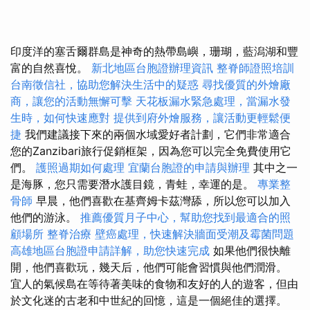
印度洋的塞舌爾群島是神奇的熱帶島嶼，珊瑚，藍潟湖和豐
富的自然喜悅。
新北地區台胞證辦理資訊
整脊師證照培訓
台南徵信社，協助您解決生活中的疑惑
尋找優質的外燴廠
商，讓您的活動無懈可擊
天花板漏水緊急處理，當漏水發
生時，如何快速應對
提供到府外燴服務，讓活動更輕鬆便
捷
我們建議接下來的兩個水域愛好者計劃，它們非常適合
您的Zanzibari旅行促銷框架，因為您可以完全免費使用它
們。
護照過期如何處理
宜蘭台胞證的申請與辦理
其中之一
是海豚，您只需要潛水護目鏡，青蛙，幸運的是。
專業整
骨師
早晨，他們喜歡在基齊姆卡茲灣舔，所以您可以加入
他們的游泳。
推薦優質月子中心，幫助您找到最適合的照
顧場所
整脊治療
壁癌處理，快速解決牆面受潮及霉菌問題
高雄地區台胞證申請詳解，助您快速完成
如果他們很快離
開，他們喜歡玩，幾天后，他們可能會習慣與他們潤滑。
宜人的氣候島在等待著美味的食物和友好的人的遊客，但由
於文化迷的古老和中世紀的回憶，這是一個絕佳的選擇。