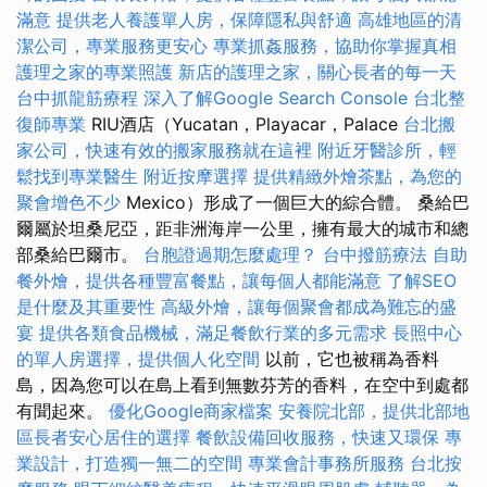
滿意
提供老人養護單人房，保障隱私與舒適
高雄地區的清
潔公司，專業服務更安心
專業抓姦服務，協助你掌握真相
護理之家的專業照護
新店的護理之家，關心長者的每一天
台中抓龍筋療程
深入了解Google Search Console
台北整
復師專業
RIU酒店（Yucatan，Playacar，Palace
台北搬
家公司，快速有效的搬家服務就在這裡
附近牙醫診所，輕
鬆找到專業醫生
附近按摩選擇
提供精緻外燴茶點，為您的
聚會增色不少
Mexico）形成了一個巨大的綜合體。 桑給巴
爾屬於坦桑尼亞，距非洲海岸一公里，擁有最大的城市和總
部桑給巴爾市。
台胞證過期怎麼處理？
台中撥筋療法
自助
餐外燴，提供各種豐富餐點，讓每個人都能滿意
了解SEO
是什麼及其重要性
高級外燴，讓每個聚會都成為難忘的盛
宴
提供各類食品機械，滿足餐飲行業的多元需求
長照中心
的單人房選擇，提供個人化空間
以前，它也被稱為香料
島，因為您可以在島上看到無數芬芳的香料，在空中到處都
有聞起來。
優化Google商家檔案
安養院北部，提供北部地
區長者安心居住的選擇
餐飲設備回收服務，快速又環保
專
業設計，打造獨一無二的空間
專業會計事務所服務
台北按