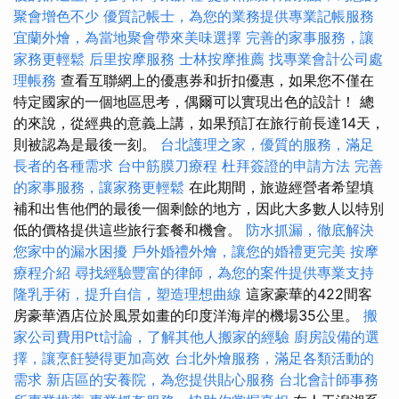
聚會增色不少
優質記帳士，為您的業務提供專業記帳服務
宜蘭外燴，為當地聚會帶來美味選擇
完善的家事服務，讓
家務更輕鬆
后里按摩服務
士林按摩推薦
找專業會計公司處
理帳務
查看互聯網上的優惠券和折扣優惠，如果您不僅在
特定國家的一個地區思考，偶爾可以實現出色的設計！ 總
的來說，從經典的意義上講，如果預訂在旅行前長達14天，
則被認為是最後一刻。
台北護理之家，優質的服務，滿足
長者的各種需求
台中筋膜刀療程
杜拜簽證的申請方法
完善
的家事服務，讓家務更輕鬆
在此期間，旅遊經營者希望填
補和出售他們的最後一個剩餘的地方，因此大多數人以特別
低的價格提供這些旅行套餐和機會。
防水抓漏，徹底解決
您家中的漏水困擾
戶外婚禮外燴，讓您的婚禮更完美
按摩
療程介紹
尋找經驗豐富的律師，為您的案件提供專業支持
隆乳手術，提升自信，塑造理想曲線
這家豪華的422間客
房豪華酒店位於風景如畫的印度洋海岸的機場35公里。
搬
家公司費用Ptt討論，了解其他人搬家的經驗
廚房設備的選
擇，讓烹飪變得更加高效
台北外燴服務，滿足各類活動的
需求
新店區的安養院，為您提供貼心服務
台北會計師事務