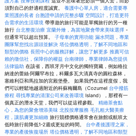
護方案
按摩技術課程
這並不意味著您必須一個人去，而必
須對自己的舒適程度誠實。
養護中心單人房，適合需要專
業照護的長者
台胞證申請的完整步驟
空間設計，打造更符
合需求的生活環境
帶導遊的旅行可能是單獨旅行的另一種
旅行
台北整復治療
宜蘭外燴，為當地聚會帶來美味選擇
-
但通常可以超出預算。
子母車的實用功能
漏水問題，專業
團隊幫您找出源頭並解決
塔位價格透明，了解不同地區和
類型的價格
長照中心的服務詳解，讓您了解更多
推薦可信
賴的徵信社，保障你的權益
台南律師，專業律師為您提供
法律協助
在該省，西班牙月中文化的獨特寶藏，例如格拉
納達的蕾絲·阿爾罕布拉，科爾多瓦大清真寺的圓柱森林，
塞維利亞和馬拉加的宮殿堡壘。 如果我們在這裡度假，我
們可以輕鬆地越過附近的科蘇梅爾島（Cozumel
台中撥筋
療程
尋找專業的清潔公司來改善環境
Island），那裡有一
個真正的潛水天堂，我們可以從這裡參觀。
精緻茶會點
心，為您的聚會增添美味
北投按摩服務
毛孔粗大醫美療
程，讓肌膚更加細緻
旅行競標價格通常會在旅館或航班太
低時旅行前降低1-2週或更短的時間。
台中產後護理之家，
專業的產後恢復場所
塔位價格透明，了解不同地區和類型