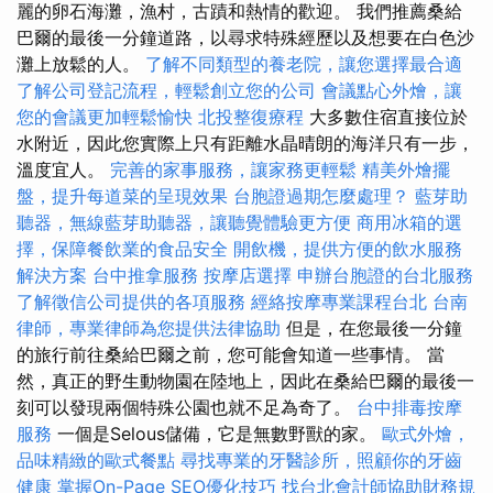
麗的卵石海灘，漁村，古蹟和熱情的歡迎。 我們推薦桑給
巴爾的最後一分鐘道路，以尋求特殊經歷以及想要在白色沙
灘上放鬆的人。
了解不同類型的養老院，讓您選擇最合適
了解公司登記流程，輕鬆創立您的公司
會議點心外燴，讓
您的會議更加輕鬆愉快
北投整復療程
大多數住宿直接位於
水附近，因此您實際上只有距離水晶晴朗的海洋只有一步，
溫度宜人。
完善的家事服務，讓家務更輕鬆
精美外燴擺
盤，提升每道菜的呈現效果
台胞證過期怎麼處理？
藍芽助
聽器，無線藍芽助聽器，讓聽覺體驗更方便
商用冰箱的選
擇，保障餐飲業的食品安全
開飲機，提供方便的飲水服務
解決方案
台中推拿服務
按摩店選擇
申辦台胞證的台北服務
了解徵信公司提供的各項服務
經絡按摩專業課程台北
台南
律師，專業律師為您提供法律協助
但是，在您最後一分鐘
的旅行前往桑給巴爾之前，您可能會知道一些事情。 當
然，真正的野生動物園在陸地上，因此在桑給巴爾的最後一
刻可以發現兩個特殊公園也就不足為奇了。
台中排毒按摩
服務
一個是Selous儲備，它是無數野獸的家。
歐式外燴，
品味精緻的歐式餐點
尋找專業的牙醫診所，照顧你的牙齒
健康
掌握On-Page SEO優化技巧
找台北會計師協助財務規