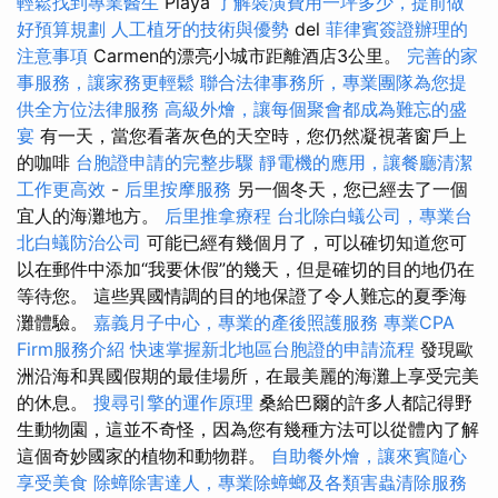
輕鬆找到專業醫生
Playa
了解裝潢費用一坪多少，提前做
好預算規劃
人工植牙的技術與優勢
del
菲律賓簽證辦理的
注意事項
Carmen的漂亮小城市距離酒店3公里。
完善的家
事服務，讓家務更輕鬆
聯合法律事務所，專業團隊為您提
供全方位法律服務
高級外燴，讓每個聚會都成為難忘的盛
宴
有一天，當您看著灰色的天空時，您仍然凝視著窗戶上
的咖啡
台胞證申請的完整步驟
靜電機的應用，讓餐廳清潔
工作更高效
-
后里按摩服務
另一個冬天，您已經去了一個
宜人的海灘地方。
后里推拿療程
台北除白蟻公司，專業台
北白蟻防治公司
可能已經有幾個月了，可以確切知道您可
以在郵件中添加“我要休假”的幾天，但是確切的目的地仍在
等待您。 這些異國情調的目的地保證了令人難忘的夏季海
灘體驗。
嘉義月子中心，專業的產後照護服務
專業CPA
Firm服務介紹
快速掌握新北地區台胞證的申請流程
發現歐
洲沿海和異國假期的最佳場所，在最美麗的海灘上享受完美
的休息。
搜尋引擎的運作原理
桑給巴爾的許多人都記得野
生動物園，這並不奇怪，因為您有幾種方法可以從體內了解
這個奇妙國家的植物和動物群。
自助餐外燴，讓來賓隨心
享受美食
除蟑除害達人，專業除蟑螂及各類害蟲清除服務