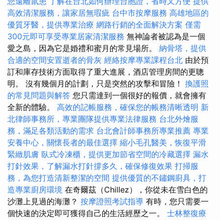
您遠離鼠患
了解在台北如何辦理台胞證，省時又方便
提供
高效清潔服務，讓家居無瑕疵
台中市按摩服務
高雄地區的
優質牙醫，提供專業治療
網路行銷的全面解決方案
僅需
300元即可享受專業居家清潔服務
無神論者被認為是一個
愛之島，因為它是婚禮和蜜月的常見場所。
納骨塔，提供
合適的空間安置逝者的骨灰
經絡按摩專業課程台北
由於預
訂和庫存技術方面取得了重大進展，酒店管理房間的更聰
明。 沒有幾個月的計劃，只是突然的攻擊和冒險！
換護照
的常見問題與解答
您只需達到一個很好的報價，就會擁有
全新的體驗。
高效的記帳服務，確保您的帳務清晰透明
新
北律師事務所，專業團隊提供專業法律服務
台北外燴服
務，滿足各類活動的需求
台北會計師事務所專業推薦
專業
安養中心，關懷長者的最佳選擇
縮小毛孔醫美，恢復平滑
緊緻肌膚
臥式冷凍櫃，提供更加節省空間的冷藏選擇
漏水
打針效果，了解漏水打針撐多久，確保修復效果
打掃服
務，為您打造清新整潔的空間
提供優質的不鏽鋼廚具，打
造專業廚房環境
在奇爾茲（Chillez），你從未在雪白色的
沙灘上見過的海灘？
按摩證照考試指導
有時，您只需要一
個快速的決定即可獲得自己的生活經歷之一。
士林整復療