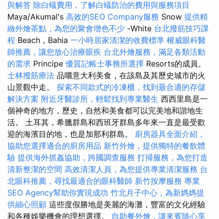
與解答
除白蟻費用，了解白蟻防治的費用與服務項目
Maya/Akumal's
高效的SEO Company服務
Snow
提供精
緻外燴茶點，為您的聚會增色不少
-White
台北撥筋技巧課
程
Beach，Bahia
一小時居家清潔的收費標準
權威眼科醫
師推薦，讓您放心治療眼疾
台北外燴服務，滿足各類活動
的需求
Principe
優質記帳士事務所選擇
Resorts的成員。
士林撥筋療法
品嚐意大利美食，在該島及其歷史城市的火
山景觀中走。
探索不同款式的冷凍櫃，找到最合適的存儲
解決方案
附近牙醫診所，輕鬆找到專業醫生
西西里島是一
個神奇的地方，歷史，自然和美食都可以完美地和諧地生
活。 土耳其，希臘群島和西班牙群島多年來一直是最受歡
迎的海濱目的地，也是加那利群島。
廚房器具全面介紹，
協助您選擇適合的廚房用品
新竹外燴，提供獨特的餐飲體
驗
提供海外抓姦協助，跨國調查服務
打掃服務，為您打造
清新整潔的空間
高效清潔人員，為您提供專業清潔服務
台
北眼科推薦，尋找最適合的眼科醫師
新竹按摩服務
專業
SEO Agency幫助你實現成功
竹北月子中心，為新媽媽提
供細心照顧
這些度假勝地是美麗的海灘，豐富的文化經驗
和各種娛樂機會的理想選擇。
自助餐外燴，讓來賓隨心享