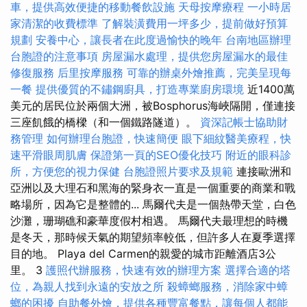
車，提供高效便捷的移動餐飲設施
天母按摩療程
一小時居
家清潔的收費標準
了解裝潢費用一坪多少，提前做好預算
規劃
安養中心，讓長者在此度過愉快的晚年
台南地區辦理
台胞證的注意事項
房屋漏水處理，提供您房屋漏水的最佳
修復服務
后里按摩服務
可靠的辦桌外燴推薦，完美呈現每
一餐
提供優質的不鏽鋼廚具，打造專業廚房環境
近1400萬
美元的居民位於兩個大洲，被Bosphorus海峽隔開，僅連接
三座飢餓的橋樑（和一個鐵路隧道）。
資深記帳士協助財
務管理
如何辦理台胞證，快速簡便
眼下細紋醫美療程，快
速平滑眼周肌膚
保證第一頁的SEO優化技巧
附近的眼科診
所，方便您的視力保健
台胞證照片要求及規範
連接歐洲和
亞洲以及大理石和黑海的緊身衣一直是一個重要的商業和戰
略場所，因為它是整體的... 馬爾代夫是一個熱帶天堂，白色
沙灘，珊瑚礁和豪華度假村相遇。 馬爾代夫最理想的時機
是冬天，那時候天氣的期望頻率較低，但許多人在夏季選擇
目的地。 Playa del Carmen的親愛的城市距離酒店3公
里。 3
護照代辦服務，快速有效的辦理方案
選擇合適的塔
位，為親人找到永遠的安放之所
殺蟑螂服務，消除家中蟑
螂的困擾
自助餐外燴，提供各種豐富餐點，讓每個人都能