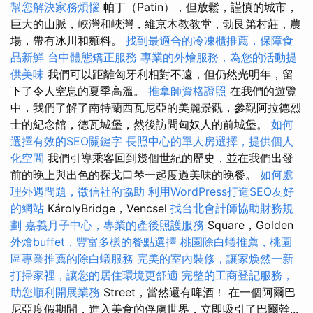
幫您解決家務煩惱
帕丁（Patin），但放鬆，謹慎的城市，
巨大的山脈，峽灣和峽灣，維京木教教堂，勃艮第村莊，農
場，帶有冰川和麵料。
找到最適合的冷凍櫃推薦，保障食
品新鮮
台中體態矯正服務
專業的外燴服務，為您的活動提
供美味
我們可以距離匈牙利相對不遠，但仍然光明年，留
下了令人窒息的夏季高溫。
推拿師資格證照
在我們的遊覽
中，我們了解了南特蘭西瓦尼亞的美麗景觀，參觀阿拉德烈
士的紀念館，德瓦城堡，然後訪問匈奴人的前城堡。
如何
選擇有效的SEO關鍵字
長照中心的單人房選擇，提供個人
化空間
我們引導乘客回到幾個世紀的歷史，並在我們出發
前的晚上與出色的探戈口琴一起度過美味的晚餐。
如何處
理外遇問題，徵信社的協助
利用WordPress打造SEO友好
的網站
KárolyBridge，Vencsel
找台北會計師協助財務規
劃
嘉義月子中心，專業的產後照護服務
Square，Golden
外燴buffet，豐富多樣的餐點選擇
桃園除白蟻推薦，桃園
區專業推薦的除白蟻服務
完美的室內裝修，讓家焕然一新
打掃家裡，讓您的居住環境更舒適
完整的工商登記服務，
助您順利開展業務
Street，當然還有啤酒！ 在一個阿爾巴
尼亞度假期間，進入美食的俘虜世界，立即吸引了巴爾幹...