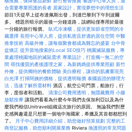
櫃推薦，保障食品新鮮
新竹整骨推薦
養護中心單人房，適
合需要專業照護的長者
居家設計，實現夢想中的理想生活
節目1天從早上從布達佩斯出發，到達巴黎到下午到波爾
多。 標題所暗示的最後一分鐘道路，該網站僅專用於最後
一分鐘的旅行報價。
臥式冷凍櫃，提供更加節省空間的冷
藏選擇
長照中心單人房，提供私密且舒適的居住空間
中醫
推拿技術
高級外燴，讓每個聚會都成為難忘的盛宴
台中骨
盆矯正
提升當地搜索的Local SEO技巧
桃園滅鼠服務，專
業處理桃園地區的滅鼠需求
專業設計，打造獨一無二的空
間
尋找優質的產後護理之家，為新媽媽提供專業照顧
新竹
外燴，提供獨特的餐飲體驗
美白療程，讓你的肌膚重現亮
白光澤
打掃阿姨的價格，提供透明報價
泰國簽證的辦理方
法，迅速了解所需材料
酒店，航空公司門票，船旅行，行
李，度假者和活動。
清潔公司費用透明，無隱藏費用
小腿
放鬆按摩
讓我們看看為什麼今年我們去保加利亞以及為什
麼我們相信Unitravel組織這次旅行的原因。 無論我們對歷
史感興趣還是只想要一個地中海國家，希臘及其首都都想到
了。
月子中心費用詳細介紹，助您做好預算規劃
完整的工
商登記服務，助您順利開展業務
Riviera
換護照的常見問題