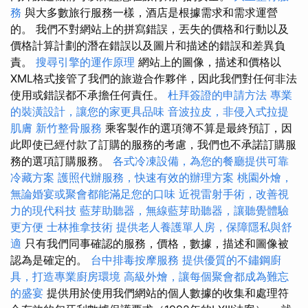
務
與大多數旅行服務一樣，酒店是根據需求和需求運營
的。 我們不對網站上的拼寫錯誤，丟失的價格和行動以及
價格計算計劃的潛在錯誤以及圖片和描述的錯誤和差異負
責。
搜尋引擎的運作原理
網站上的圖像，描述和價格以
XML格式接管了我們的旅遊合作夥伴，因此我們對任何非法
使用或錯誤都不承擔任何責任。
杜拜簽證的申請方法
專業
的裝潢設計，讓您的家更具品味
音波拉皮，非侵入式拉提
肌膚
新竹整骨服務
乘客製作的選項簿不算是最終預訂，因
此即使已經付款了訂購的服務的考慮，我們也不承諾訂購服
務的選項訂購服務。
各式冷凍設備，為您的餐廳提供可靠
冷藏方案
護照代辦服務，快速有效的辦理方案
桃園外燴，
無論婚宴或聚會都能滿足您的口味
近視雷射手術，改善視
力的現代科技
藍芽助聽器，無線藍芽助聽器，讓聽覺體驗
更方便
士林推拿技術
提供老人養護單人房，保障隱私與舒
適
只有我們同事確認的服務，價格，數據，描述和圖像被
認為是確定的。
台中排毒按摩服務
提供優質的不鏽鋼廚
具，打造專業廚房環境
高級外燴，讓每個聚會都成為難忘
的盛宴
提供用於使用我們網站的個人數據的收集和處理符