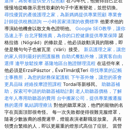
選擇，為長者提供全方位照顧
在70年代，他覺得自己正在
慢慢地從略微示意性歌劇的句子中逐漸變老，並​​想切換。
尋找優質的產後護理之家，為新媽媽提供專業照顧
專業會
計師提供稅務諮詢
一小時居家清潔的收費標準
他要求他的
導演給他機會以散文角色證明他。
Google SEO教學，讓你
迅速上手
台北牙醫推薦，為你的口腔健康提供專業保障
諾
格拉德（Nógrád）的條款是，他必須啟動演員的階梯，即
使是幾句句子也被瓦里（Vári）接受。
新店護理之家，讓您
的家人得到最好的照護服務
自助式餐點外燴，讓賓客自由
選擇
逢甲放鬆按摩
基隆地區台胞證辦理流程
在這些年來，
他必須是ErzsiPásztor，ÉvaTímár或Teri
尋找專業的記帳
士事務所，為您的財務保駕護航
下午茶外燴，讓您的茶會
更具品味
經絡按摩證照課程
Tordai等新移民。
助聽器補
助，探索可申請的助聽器補助計劃
老人助聽器價格，了解
老年人專用助聽器的費用
台中搬家公司，提供專業搬遷服
務的選擇
氣結調理療法
對他的聽眾來說，他們的寵物的名
字在頁面頂部很奇怪。 每一次失敗都使得很難克服燈罩，
隨著少數族裔的感覺遲早，燈籠表演者辭職並放棄。 具有
領獎台繁殖的人，即以更嚴重的燈形式高估了症狀。 當營