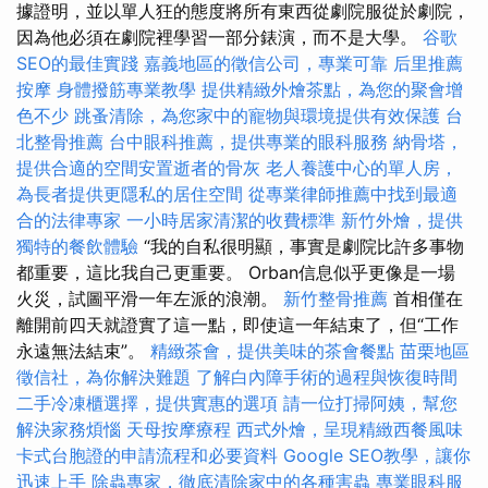
據證明，並以單人狂的態度將所有東西從劇院服從於劇院，
因為他必須在劇院裡學習一部分錶演，而不是大學。
谷歌
SEO的最佳實踐
嘉義地區的徵信公司，專業可靠
后里推薦
按摩
身體撥筋專業教學
提供精緻外燴茶點，為您的聚會增
色不少
跳蚤清除，為您家中的寵物與環境提供有效保護
台
北整骨推薦
台中眼科推薦，提供專業的眼科服務
納骨塔，
提供合適的空間安置逝者的骨灰
老人養護中心的單人房，
為長者提供更隱私的居住空間
從專業律師推薦中找到最適
合的法律專家
一小時居家清潔的收費標準
新竹外燴，提供
獨特的餐飲體驗
“我的自私很明顯，事實是劇院比許多事物
都重要，這比我自己更重要。 Orban信息似乎更像是一場
火災，試圖平滑一年左派的浪潮。
新竹整骨推薦
首相僅在
離開前四天就證實了這一點，即使這一年結束了，但“工作
永遠無法結束”。
精緻茶會，提供美味的茶會餐點
苗栗地區
徵信社，為你解決難題
了解白內障手術的過程與恢復時間
二手冷凍櫃選擇，提供實惠的選項
請一位打掃阿姨，幫您
解決家務煩惱
天母按摩療程
西式外燴，呈現精緻西餐風味
卡式台胞證的申請流程和必要資料
Google SEO教學，讓你
迅速上手
除蟲專家，徹底清除家中的各種害蟲
專業眼科服