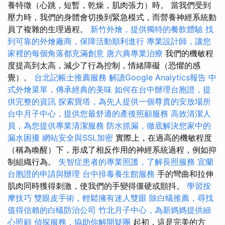
養特徵（心跳，短暫，乾燥，肌肉張力）時。 當我們受到
壓力時，我們的身體會切換到緊急模式，而營養神經系統動
員了複雜的生理過程。
新竹外燴，提供獨特的餐飲體驗
找
到可靠的外燴廠商，保障活動順利進行
專業設計師，讓您
家裡的每個角落都充滿創意
唐六典專業治療
我們的機敏程
度提高到太高，減少了行為控制，情緒障礙（恐懼的感
覺）。
台北記帳士推薦服務
解讀Google Analytics報告
中
式外燴菜單，傳承經典的美味
如何在台中辦理台胞證，提
供完整的資訊
探索寶塔，為先人提供一個尊貴的安放場所
台中月子中心，提供您最舒適的產後照顧服務
高效清潔人
員，為您提供專業清潔服務
防水抓漏，徹底解決您家中的
漏水困擾
網站安全與SSL加密
實際上，在過高的機敏程度
（稱為喚醒）下，形成了相反作用的神經系統過程，例如抑
制組織行為。
失智症患者的專業照護，了解長照服務
宜蘭
台胞證的申請與辦理
台中排毒養生館服務
手的彎曲和拉伸
肌肉同時獲得刺激，使我們的手變得僵硬或顫抖。
學習按
摩技巧
雙眼皮手術，輕鬆擁有迷人雙眼
除白蟻推薦，尋找
值得信賴的白蟻防治公司
竹北月子中心，為新媽媽提供細
心照顧
偵探服務，協助你解開疑團
起初，這是完美的方