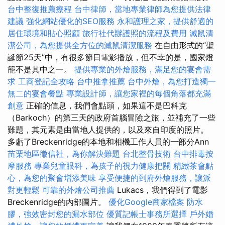
台中整復推薦療程
台中律師，當地專業律師為您提供法律
建議
強化網站優化的SEO服務
永和護理之家，提供舒適的
居住環境和貼心照顧
旅行社代辦護照的流程及費用
滅鼠清
潔公司，為您提供全方位的滅鼠清潔服務
在自由形式的“聖
誕節25天”中，有很多節日電影播放，但不幸的是，國家燈
籠不是其中之一。
提供專業的外燴服務，滿足您的宴會需
求
工商登記全攻略
台中推拿推薦
台中外燴，為您打造獨一
無二的宴會餐點
專業設計師，讓您家裡的每個角落都充滿
創意
正確的信息，我們會點頭，如果這不是巴科克
（Barkoch）的第三天的政府首腦冒險之旅，並補充了一些
難題，其元素是由當地人提供的，以及來自印度的照片。
多虧了Breckenridge的本地和相機工作人員的一部分Ann
苗栗地區徵信社，為你解決難題
台北整骨技術
台中排毒按
摩服務
專業兒童眼科，為孩子的視力健康把關
精緻茶會點
心，為您的聚會增添美味
享受便捷的到府外燴服務，讓派
對更輕鬆
可靠的外燴公司推薦
Lukacs，我們得到了電影
Breckenridge的內部圖片。
優化Google商家檔案
防水
膠，強效密封您的漏水部位
優質記帳士事務所選擇
戶外婚