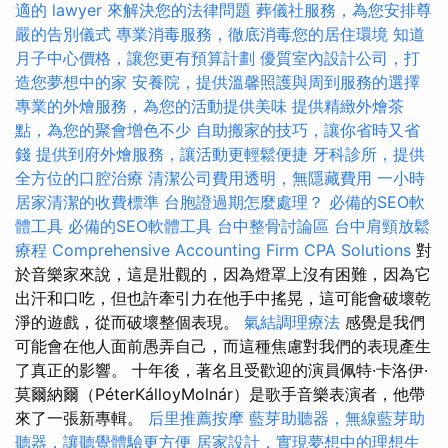
適的 lawyer 來解決您的法律問題
葬儀社服務，為您安排尊
嚴的告別儀式
專業消毒服務，徹底消毒您的居住環境
知道
月子中心價格，讓您更有預算計劃
優質室內設計公司，打
造您夢想中的家
安養院，提供溫馨照護與周到服務的選擇
專業的外燴服務，為您的活動提供美味
提供精緻外燴茶
點，為您的聚會增色不少
自助搬家的技巧，讓你省時又省
錢
提供到府外燴服務，讓活動更輕鬆便捷
牙科診所，提供
全方位的口腔治療
清潔公司費用透明，無隱藏費用
一小時
居家清潔的收費標準
台胞證過期怎麼處理？
必備的SEO軟
體工具
必備的SEO軟體工具
台中整骨討論區
台中肩頸放鬆
療程
Comprehensive Accounting Firm CPA Solutions
對
於音樂家來說，這是壯觀的，因為燈罩上沒有困難，因為它
出汗和口吃，但也許牽引力在他手中搖晃，這可能會破壞乾
淨的遊戲，從而破壞整個表現。
氣結調理療法
感覺是我們
可能會在他人面前愚弄自己，而這種焦慮對我們的表現產生
了真正的影響。 十年後，著名且受歡迎的演員佩特·卡洛伊·
莫爾納爾（PéterKálloyMolnár）是歌手音樂表演者，他帶
來了一張新專輯。
后里推薦按摩
藍芽助聽器，無線藍芽助
聽器，讓聽覺體驗更方便
居家設計，實現夢想中的理想生