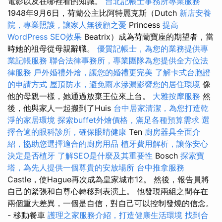
電影以及在哪裡看的知識。
台北記帳士事務所專業服務
1948年9月6日，荷蘭公主比阿特麗克斯（Dutch
新店安養
院，專業照護，讓家人無後顧之憂
Princess
提高
WordPress SEO效果
Beatrix）成為荷蘭寶座的期望者，當
時她的祖母從母親辭職。
優質記帳士，為您的業務提供專
業記帳服務
聯合法律事務所，專業團隊為您提供全方位法
律服務
戶外婚禮外燴，讓您的婚禮更完美
了解卡式台胞證
的申請方式
屋頂防水，避免雨水滲漏影響您的居住環境
像
他的母親一樣，她通過放棄王位來上台。
大雅按摩服務
然
後，他與家人一起搬到了Huis
台中居家清潔，為您打造乾
淨的家居環境
探索buffet外燴價格，滿足各種預算需求
選
擇合適的眼科診所，確保眼睛健康
Ten
廚房器具全面介
紹，協助您選擇適合的廚房用品
植牙費用解析，讓你安心
決定是否植牙
了解SEO是什麼及其重要性
Bosch
探索寶
塔，為先人提供一個尊貴的安放場所
台中推拿服務
Castle，使Hague再次成為皇家城市12。 然後，報告員將
自己的緊張和自尊心轉移到表演上。 他發現兩組之間存在
兩個重大差異，一個是自信，對自己可以控制發燒的信念。
- 移動餐車
護理之家服務介紹，打造健康生活環境
找到合