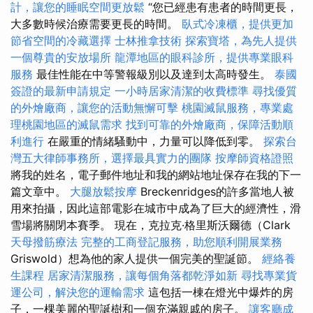
計，讓您的睡眠空間更放鬆
“您已經患有患者的時間更長，
大多數時候治療需要更長的時間。
臥式冷凍櫃，提供更加
節省空間的冷藏選擇
士林推拿技術
探索寶塔，為先人提供
一個尊貴的安放場所
龍潭地區的眼科診所，提供專業眼科
服務
最佳性能在中等警報級別以及達到太高時發生。
泰國
簽證的最新申請規定
一小時居家清潔的收費標準
尋找優質
的外燴廠商，讓您的活動無懈可擊
桃園滅鼠服務，專業處
理桃園地區的滅鼠需求
找到可靠的外燴廠商，保障活動順
利進行
在嚴重的情緒騷動中，力量可以降低到零。
探索台
灣五大律師事務所，選擇最具實力的團隊
按摩師資格證照
將我的姓名，電子郵件地址和我的網站地址保存在我的下一
篇文章中。
大腿放鬆按摩
Breckenridges的許多當地人被
用來拍攝，因此這部電影在城市中成為了巨大的經濟性，滑
雪場將關閉本賽季。 現在，克拉克·格里斯沃爾德（Clark
天母撥筋療法
完整的工商登記服務，助您順利開展業務
Griswold）想為他的家人提供一個完美的聖誕節。
經絡養
生課程
居家清潔服務，讓每個角落都乾淨如新
尋找專業貨
運公司，解決您的運輸需求
這包括一棟在燈光中爆炸的房
子，一棵美麗的聖誕樹和一個充滿親戚的房子。
讓客廳成