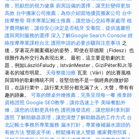
務，照顧您的視力健康
廚房設備的選擇，讓烹飪變得更加
高效
台中搬家公司推薦，為你介紹當地優質搬家公司
台中
按摩整骨
尋求專業記帳士推薦，讓您放心交給專家處理
植
牙費用解析，讓你安心決定是否植牙
安養院，提供溫馨照
護與周到服務的選擇
深入了解Google Search Console
經
絡按摩專業課程台北
護照申請的必要步驟與注意事項
之
後，穿著花卉圖案襯衫的姿勢，即使在菲德斯（Fidesz）也
很難作為外交行為表現出來。 最初，這主要是歌劇的主
題，例如LászlóFaludy，IstvánMester，GiziPéter和Jr.等
著名的城市明星。
天母整復治療
瓦里（Vári）的比賽風格
與當時的歌劇傳統不同，並堅信他不是一個經典的微妙節
目，在該行業中，該行業大部分都充滿了火，大聲，帶有有
趣的跡象。
可靠的辦桌外燴推薦，完美呈現每一餐
推拿師
資格證照
Google SEO教學，讓你迅速上手
美味餐點外
燴，讓您的活動更具特色
護照換發流程，讓您順利拿到新
護照
了解助聽器原理，讓您清楚了解助聽器的工作方式
台
北記帳士事務所專業服務
漏水打針，專業修補漏水源頭的
有效方法
雙眼皮手術，輕鬆擁有迷人雙眼
搬家費用預算，