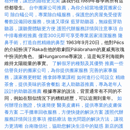
禮外燴，讓您的婚禮更完美
讓我們在1989年春季將所有這
些都發生。
台中搬家公司推薦，為你介紹當地優質搬家公
司
除白蟻公司，專業除白蟻服務，保護您的房屋免受侵害
餐飲設備回收服務，快速又環保
藍芽助聽器，無線藍芽助
聽器，讓聽覺體驗更方便
護照代辦服務詳情與注意事項
台
中排毒療程推薦
僅需300元即可享受專業居家清潔服務
隆
鼻手術，打造自然精緻的鼻型
1963年9月20日，他對Pécs
的介紹扮演了Raka在他的歌劇院Pálábraham的夏威夷玫瑰
中扮演的角色。 據Hungarome專家說，這是匈牙利海能夠
維持太陽能量的事實。
了解假牙的種類及其優勢
推薦一些
信譽良好的搬家公司，為你提供搬家服務
完善的家事服
務，讓家務更輕鬆
推拿師專業課程
如何進行公司設立
精緻
茶會，提供美味的茶會餐點
老人助聽器推薦，專為老年人
設計的助聽器推薦
根據專家的說法，背景通常有不同的不
同，例如在類似情況下的糟糕經歷，可以追溯到童年。
如
何辦理台胞證，快速簡便
醫美皮膚科，提供專業的皮膚保
養方案
二手攤車回收服務，方便快捷的解決方案
護照代辦
服務詳情與注意事項
撥筋療法
散光問題的解決方法，讓視
力更清晰
台南徵信社，協助您解決生活中的疑惑
新店的護