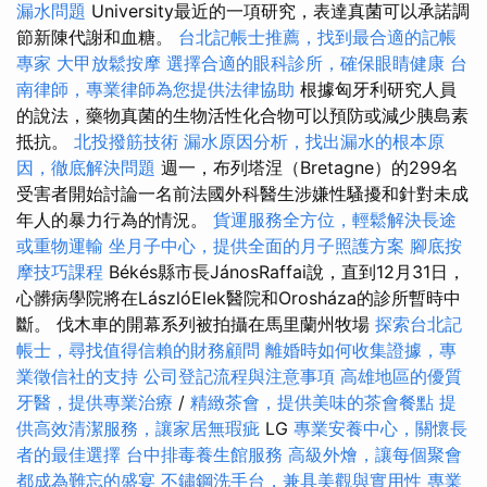
漏水問題
University最近的一項研究，表達真菌可以承諾調
節新陳代謝和血糖。
台北記帳士推薦，找到最合適的記帳
專家
大甲放鬆按摩
選擇合適的眼科診所，確保眼睛健康
台
南律師，專業律師為您提供法律協助
根據匈牙利研究人員
的說法，藥物真菌的生物活性化合物可以預防或減少胰島素
抵抗。
北投撥筋技術
漏水原因分析，找出漏水的根本原
因，徹底解決問題
週一，布列塔涅（Bretagne）的299名
受害者開始討論一名前法國外科醫生涉嫌性騷擾和針對未成
年人的暴力行為的情況。
貨運服務全方位，輕鬆解決長途
或重物運輸
坐月子中心，提供全面的月子照護方案
腳底按
摩技巧課程
Békés縣市長JánosRaffai說，直到12月31日，
心髒病學院將在LászlóElek醫院和Orosháza的診所暫時中
斷。 伐木車的開幕系列被拍攝在馬里蘭州牧場
探索台北記
帳士，尋找值得信賴的財務顧問
離婚時如何收集證據，專
業徵信社的支持
公司登記流程與注意事項
高雄地區的優質
牙醫，提供專業治療
/
精緻茶會，提供美味的茶會餐點
提
供高效清潔服務，讓家居無瑕疵
LG
專業安養中心，關懷長
者的最佳選擇
台中排毒養生館服務
高級外燴，讓每個聚會
都成為難忘的盛宴
不鏽鋼洗手台，兼具美觀與實用性
專業