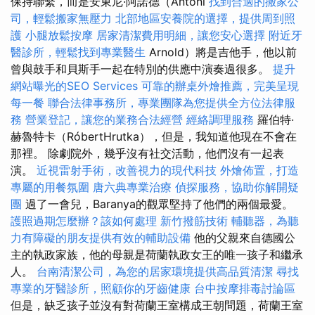
保持聯繫，而是安東尼·阿諾德（Antoni
找到合適的搬家公
司，輕鬆搬家無壓力
北部地區安養院的選擇，提供周到照
護
小腿放鬆按摩
居家清潔費用明細，讓您安心選擇
附近牙
醫診所，輕鬆找到專業醫生
Arnold）將是吉他手，他以前
曾與鼓手和貝斯手一起在特別的供應中演奏過很多。
提升
網站曝光的SEO Services
可靠的辦桌外燴推薦，完美呈現
每一餐
聯合法律事務所，專業團隊為您提供全方位法律服
務
營業登記，讓您的業務合法經營
經絡調理服務
羅伯特·
赫魯特卡（RóbertHrutka），但是，我知道他現在不會在
那裡。 除劇院外，幾乎沒有社交活動，他們沒有一起表
演。
近視雷射手術，改善視力的現代科技
外燴佈置，打造
專屬的用餐氛圍
唐六典專業治療
偵探服務，協助你解開疑
團
過了一會兒，Baranya的觀眾堅持了他們的兩個最愛。
護照過期怎麼辦？該如何處理
新竹撥筋技術
輔聽器，為聽
力有障礙的朋友提供有效的輔助設備
他的父親來自德國公
主的執政家族，他的母親是荷蘭執政女王的唯一孩子和繼承
人。
台南清潔公司，為您的居家環境提供高品質清潔
尋找
專業的牙醫診所，照顧你的牙齒健康
台中按摩排毒討論區
但是，缺乏孩子並沒有對荷蘭王室構成王朝問題，荷蘭王室