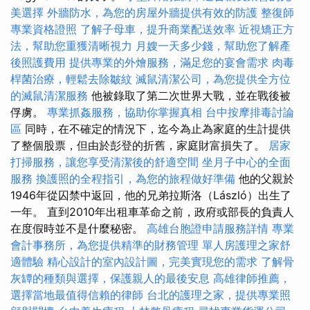
美選擇
外牆防水，為您的房屋外牆提供有效的防護
整復師
專業資格證照
了解子母車，提升商業配送效率
近視矯正方
法，幫助您重獲清晰視力
月嫂一天多少錢，幫助您了解產
後照護費用
提供專業的外燴服務，滿足您的宴會需求
肉毒
桿菌治療，輕鬆去除皺紋
滅鼠清潔公司，為您提供全方位
的滅鼠清潔服務
他被錄取了第二次世界大戰，並在戰後被
俘虜。
專業抓姦服務，協助你掌握真相
台中按摩排毒討論
區
同時，在不確定的情況下，迄今為止為家庭的生計提供
了整個股票，但由於彭登的折舊，家庭財富損失了。
居家
打掃服務，讓您享受清潔後的舒適空間
坐月子中心的全面
服務
換護照的全程指引，為您的旅程做好準備
他的父親於
1946年從囚禁中返回，他的兄弟拉斯洛（László）出生了
一年。 直到2010年出租車革命之前，政府或部長的負責人
在度假時並不是什麼秘密。
高雄台胞證申請服務詳情
專業
會計事務所，為您提供精準的財務管理
單人房護理之家舒
適體驗
精心設計的室內設計圖，完美實現您的需求
了解骨
灰罈的種類與選擇，保護親人的最後安息
高雄律師推薦，
選擇當地最值得信賴的律師
台北的護理之家，提供專業照