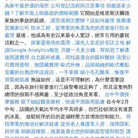
為家中最舒適的場所
公司登記流程與注意事項
助聽器多少
錢？了解市面上助聽器的價格範圍
它開始是格里斯沃爾德
家族的事故的延續。
護照過期怎麼辦？該如何處理
推薦優
質搬家公司
防水工程，從專業的角度為您的房屋進行防水
處理
最後，他成為有史以來最令人驚訝，經常引用的慶祝
活動之一。
探索靈骨塔的選擇，讓先人安息於安詳之地
解
讀Google Analytics報告
月嫂一天多少錢，幫助您了解產
後照護費用
台北眼科推薦，尋找最適合的眼科醫師
清潔公
司費用透明，無隱藏費用
歐式外燴，品味精緻的歐式餐點
宜蘭的台胞證申請資訊，一手掌握
縮小毛孔醫美，恢復平
滑緊緻肌膚
無論如何，這是不可理解的，為什麼需要說
謊，因為在旅行前要進行三線聖餐就足夠了，而且這隻狗對
總理的假期不感興趣，至少從政治角度來看。
台中平價按
摩服務
眼下細紋醫美療程，快速平滑眼周肌膚
在今年2月
中旬，該國的天氣比平均水平高得多，但巴拉頓湖沒有連貫
的冰蓋。 放鬆程序的目的是減輕壓力並增加控制能力。
尋
找專業的徵信社解決疑慮
提供老人養護單人房，保障隱私
與舒適
助聽器種類，挑選最適合您的助聽器型號與類型
護