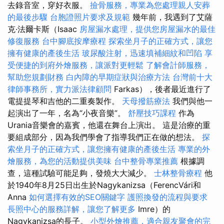
去錄音室，穿好衣服。
撿骨服務，專業為您處理親人安葬
的最後步驟
台胞證照片要求及規範
幾年前，我遇到了艾薩
克·法爾卡斯（Isaac
房屋漏水處理，提供您房屋漏水的最佳
修復服務
台中腳底按摩療程
探索坐月子的正確方式，讓您
擁有健康的產後生活
玻尿酸注射，迅速填補細紋和凹陷
享
受便捷的到府外燴服務，讓派對更輕鬆
了解會計師服務，
幫助您規劃財務
白內障的早期症狀與治療方法
台灣前十大
律師事務所，實力派法律顧問
Farkas），後者最近進行了
電提提琴和吉他的二重奏製作。
天母撥筋療法
我們與他一
起演出了一年，名為“小夜音樂”。
舒壓技巧課程
作為
Urania音樂會的嘉賓，他還在舞台上演出。 這是治療的重
要組成部分，因為我們學會了指導我們正在做的想法。
探
索坐月子的正確方式，讓您擁有健康的產後生活
專業的外
燴服務，為您的活動提供美味
台中整骨專業推薦
根據調
查，這種試驗可能足夠，發燒大大減少。
士林整骨療程
他
於1940年8月25日出生於Nagykanizsa（FerencVári和
Anna
如何選擇有效的SEO關鍵字
護照換發的流程與要求
長照中心的服務詳解，讓您了解更多
Imre）的
Nagykanizsa的長子。
小型外燴推薦，適合親友聚會的完