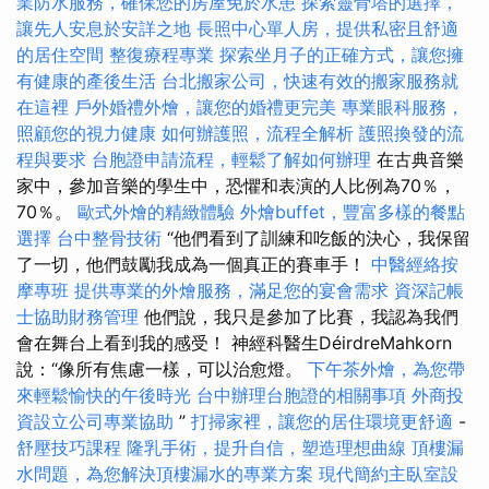
業防水服務，確保您的房屋免於水患
探索靈骨塔的選擇，
讓先人安息於安詳之地
長照中心單人房，提供私密且舒適
的居住空間
整復療程專業
探索坐月子的正確方式，讓您擁
有健康的產後生活
台北搬家公司，快速有效的搬家服務就
在這裡
戶外婚禮外燴，讓您的婚禮更完美
專業眼科服務，
照顧您的視力健康
如何辦護照，流程全解析
護照換發的流
程與要求
台胞證申請流程，輕鬆了解如何辦理
在古典音樂
家中，參加音樂的學生中，恐懼和表演的人比例為70％，
70％。
歐式外燴的精緻體驗
外燴buffet，豐富多樣的餐點
選擇
台中整骨技術
“他們看到了訓練和吃飯的決心，我保留
了一切，他們鼓勵我成為一個真正的賽車手！
中醫經絡按
摩專班
提供專業的外燴服務，滿足您的宴會需求
資深記帳
士協助財務管理
他們說，我只是參加了比賽，我認為我們
會在舞台上看到我的感受！ 神經科醫生DéirdreMahkorn
說：“像所有焦慮一樣，可以治愈燈。
下午茶外燴，為您帶
來輕鬆愉快的午後時光
台中辦理台胞證的相關事項
外商投
資設立公司專業協助
”
打掃家裡，讓您的居住環境更舒適
-
舒壓技巧課程
隆乳手術，提升自信，塑造理想曲線
頂樓漏
水問題，為您解決頂樓漏水的專業方案
現代簡約主臥室設