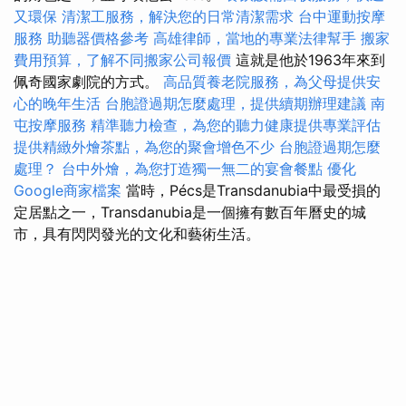
又環保
清潔工服務，解決您的日常清潔需求
台中運動按摩
服務
助聽器價格參考
高雄律師，當地的專業法律幫手
搬家
費用預算，了解不同搬家公司報價
這就是他於1963年來到
佩奇國家劇院的方式。
高品質養老院服務，為父母提供安
心的晚年生活
台胞證過期怎麼處理，提供續期辦理建議
南
屯按摩服務
精準聽力檢查，為您的聽力健康提供專業評估
提供精緻外燴茶點，為您的聚會增色不少
台胞證過期怎麼
處理？
台中外燴，為您打造獨一無二的宴會餐點
優化
Google商家檔案
當時，Pécs是Transdanubia中最受損的
定居點之一，Transdanubia是一個擁有數百年曆史的城
市，具有閃閃發光的文化和藝術生活。