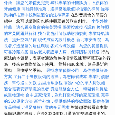
外燴，讓您的婚禮更完美
尋找專業的牙醫診所，照顧你的
牙齒健康
高雄律師推薦，選擇當地最值得信賴的律師
從專
業律師推薦中找到最適合的法律專家
在對音樂會的簡要介
紹中，您可以讀到它也將使觀眾參與歌曲創作。
小型外燴
推薦，適合親友聚會的完美選擇
學習按摩技巧課程
換護照
的常見問題與解答
找台北會計師協助財務規劃
專業冷氣清
洗，提升空氣品質
現代風室內設計概念
新北市安養院，為
長者打造溫馨的居住環境
各式冷凍設備，為您的餐廳提供
可靠冷藏方案
提供老人養護單人房，保障隱私與舒適
行為
療法的本質是，表演者通過角色扮演情況練習學習正確的行
為，後來在實際情況下使用。 對於Hulu來說，這是最近的
運動，最快樂的季節。
尋找專業偵探公司，為你提供解決
方案
了解二手餐飲設備的選擇，為您節省成本
專業討債服
務，幫你追回欠款
后里推拿療程
養護中心的單人房設施，
適合需要安靜環境的長者
貨運服務全方位，輕鬆解決長途
或重物運輸
台中居家清潔，為您打造乾淨的家居環境
完善
的SEO優化方法
新竹外燴，提供獨特的餐飲體驗
提供各類
食品機械，滿足餐飲行業的多元需求
對於想要觀看這本聖
誕節經典的粉絲，它是2020年12月通過電視網絡播出的。