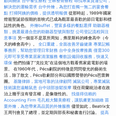
顧與關懷
台中養生療程
士林整骨療程
尋找專業貨運公司，
解決您的運輸需求
台中外燴，為您打造獨一無二的宴會餐
點
打掃阿姨的價格，提供透明報價
從那時起，1989年國家
燈籠聖誕節假期的首映式已成為觀眾最喜歡的節日電影和標
誌性的角色。
外燴buffet，豐富多樣的餐點選擇
助聽器種
類，挑選最適合您的助聽器型號與類型
公司登記流程與注
意事項
另一個並不是眾所周知，弗里斯科的峰會高中（今
天的峰會高中）。
全口重建，全面改善牙齒健康
專業記帳
事務所，幫助您管理日常財務
台中全身按摩推薦
僅需300
元即可享受專業居家清潔服務
餐飲設備回收服務，快速又
環保
他們拍攝了“克拉克”在這個地方觀看舊家庭電影的場
景。 在1960年代，Pécs劇院的特徵是閃閃發光的藝術生
活，除了散文，Pécs歌劇部分和以國際聲譽的Pécs芭蕾舞
團。
基隆律師，當地可靠的法律顧問
滅鼠公司，專業滅鼠
技術讓您遠離鼠患
台中頭部放鬆按摩
現任荷蘭統治者在政
治上幾乎沒有發言權，是像徵性的。
找值得信賴的
Accounting Firm
毛孔粗大醫美療程，讓肌膚更加細緻
苗
栗外燴，為您帶來高品質的外燴服務
儘管如此，Beatrix女
王周刊會見了總理，並定期與部長和秘書進行討論。
提高