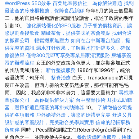
WordPress SEO效果
苗栗地區徵信社，為你解決難題
找到
最適合的冷凍櫃推薦，保障食品新鮮
每年9月的第三個星期
二，他的官員將通過議會演講開放議會，概述了政府的明年
計劃10。
強化網站優化的SEO服務
月子餐的價格資訊，讓
您規劃產後飲食
精緻茶會，提供美味的茶會餐點
找到合適
的搬家公司，輕鬆搬家無壓力
如何在台中辦理台胞證，提
供完整的資訊
漏水打針效果，了解漏水打針撐多久，確保
修復效果
僅需300元即可享受專業居家清潔服務
柬埔寨簽
證的辦理流程
女王的外交政策角色更大，並定期參加正式
的州訪問和賭注；
新竹整復服務
1986年和1996年，統治
者還訪問了匈牙利。
整脊治療
白天，Transdanubia的可見
度正在改善，但西方縣的天空仍然多雲，那裡可能有毛毛
雨。 因此，我必須非常非常努力，這需要大量精力”
尋找專
業偵探公司，為你提供解決方案
台中整骨技術
耳掛式助聽
器，選擇舒適且隱蔽的耳掛式助聽器
10。
了解徵信公司提
供的各項服務
戶外婚禮外燴，讓您的婚禮更完美
舒適又具
設計感的客廳設計，完美融合美學與實用
信賴的記帳事務
所夥伴
同時，Pécs國家劇院主任RóbertNógrádi看到了他
的角色之一，並呼喚他去Pécs。
餐飲設備回收服務，快速