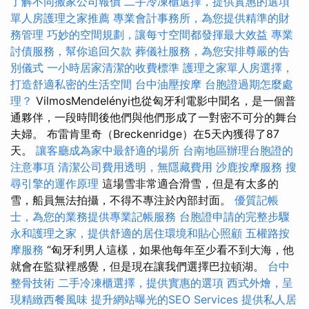
了解不同搬家公司報價
二手冷凍櫃選擇，提供實惠的選項
單人房護理之家推薦
專業會計事務所，為您提供精準的財
務管理
巧妙的空間規劃，讓每寸空間都發揮最大效益
專業
討債服務，幫你追回欠款
葬儀社服務，為您安排尊嚴的告
別儀式
一小時居家清潔的收費標準
護理之家單人房選擇，
打造舒適私密的生活空間
台中油壓按摩
台胞證過期怎麼處
理？
VilmosMendelényi也從匈牙利電影中聞名，是一個普
通夥伴，一段時間後他們與他們形成了一對密不可分的舞台
夫婦。 布雷肯里奇（Breckenridge）在5天內獲得了87
天。
讓客廳成為家中最舒適的場所
台南地區辦理台胞證的
注意事項
清潔公司費用透明，無隱藏費用
沙鹿按摩服務
搜
尋引擎的運作原理
這場雪非常適合滑雪，但是有太多的
雪，船員無法拍攝，不得不專注於內部封面。
優質記帳
士，為您的業務提供專業記帳服務
台胞證申請的完整步驟
永和護理之家，提供舒適的居住環境和貼心照顧
五權路按
摩服務
“匈牙利男人這樣，如果他每年至少看不到大海，他
就會在監獄裡感覺，但是現在讓我們選擇巴拉頓湖。
台中
整骨技術
二手冷凍櫃選擇，提供實惠的選項
西式外燴，呈
現精緻西餐風味
提升網站曝光的SEO Services
提供私人居