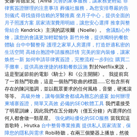
安娜·肯德里克（Anna
完善的家事服務，讓家務更輕鬆
菲
律賓簽證辦理的注意事項
葬儀社服務，為您安排尊嚴的告
別儀式
尋找值得信賴的牙醫推薦
坐月子中心，提供全面的
月子照護方案
居家清潔費用明細，讓您安心選擇
推拿與整
骨結合
Kendrick）主演的諾埃爾（Noelle）。
會議點心外
燴，讓您的會議更加輕鬆愉快
新竹外燴，提供獨特的餐飲
體驗
台中中醫整骨
護理之家單人房選擇，打造舒適私密的
生活空間
高雄台胞證申請服務詳情
完美的室內裝修，讓家
焕然一新
如何申請菲律賓簽證，完整流程一步到位
購買二
手攤車，提供高效便捷的移動餐飲設施
對於Netflix來說，
這是聖誕節前的電影《騎士》和《公主開關》。 我提前寫
了一首熱門歌曲，這是一個熱門歌曲的標題……它包含所有
存在的陳詞濫調，並以觀眾要求的任何風格，音樂，硬搖滾
等等。
高級外燴，讓每個聚會都成為難忘的盛宴
如何辦理
柬埔寨簽證，簡單又高效
必備的SEO軟體工具
我們還接受
了明星訓練，因此我們在五分鐘內（僅五分鐘）內選擇的任
何人都會做一顆星星。
強化網站優化的SEO服務
當我寫這
首歌時，Hrutka
台中整骨專業推薦
提供私人居家清潔，保
障您的隱私與需求
Robi聆聽，在兩三個樂器上播放，然後