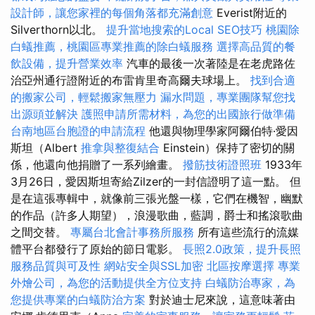
設計師，讓您家裡的每個角落都充滿創意
Everist附近的
Silverthorn以北。
提升當地搜索的Local SEO技巧
桃園除
白蟻推薦，桃園區專業推薦的除白蟻服務
選擇高品質的餐
飲設備，提升營業效率
汽車的最後一次著陸是在老虎路佐
治亞州通行證附近的布雷肯里奇高爾夫球場上。
找到合適
的搬家公司，輕鬆搬家無壓力
漏水問題，專業團隊幫您找
出源頭並解決
護照申請所需材料，為您的出國旅行做準備
台南地區台胞證的申請流程
他還與物理學家阿爾伯特·愛因
斯坦（Albert
推拿與整復結合
Einstein）保持了密切的關
係，他還向他捐贈了一系列繪畫。
撥筋技術證照班
1933年
3月26日，愛因斯坦寄給Zilzer的一封信證明了這一點。 但
是在這張專輯中，就像前三張光盤一樣，它們在機智，幽默
的作品（許多人期望），浪漫歌曲，藍調，爵士和搖滾歌曲
之間交替。
專屬台北會計事務所服務
所有這些流行的流媒
體平台都發行了原始的節日電影。
長照2.0政策，提升長照
服務品質與可及性
網站安全與SSL加密
北區按摩選擇
專業
外燴公司，為您的活動提供全方位支持
白蟻防治專家，為
您提供專業的白蟻防治方案
對於迪士尼來說，這意味著由