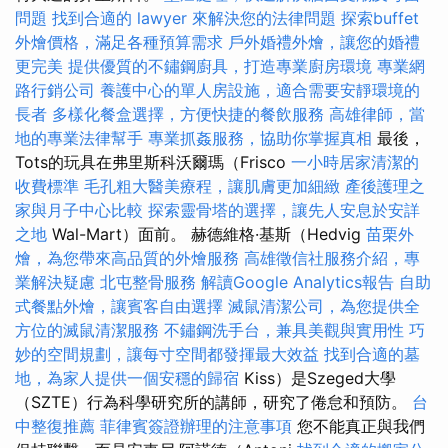
問題
找到合適的 lawyer 來解決您的法律問題
探索buffet
外燴價格，滿足各種預算需求
戶外婚禮外燴，讓您的婚禮
更完美
提供優質的不鏽鋼廚具，打造專業廚房環境
專業網
路行銷公司
養護中心的單人房設施，適合需要安靜環境的
長者
多樣化餐盒選擇，方便快捷的餐飲服務
高雄律師，當
地的專業法律幫手
專業抓姦服務，協助你掌握真相
最後，
Tots的玩具在弗里斯科沃爾瑪（Frisco
一小時居家清潔的
收費標準
毛孔粗大醫美療程，讓肌膚更加細緻
產後護理之
家與月子中心比較
探索靈骨塔的選擇，讓先人安息於安詳
之地
Wal-Mart）面前。 赫德維格·基斯（Hedvig
苗栗外
燴，為您帶來高品質的外燴服務
高雄徵信社服務介紹，專
業解決疑慮
北屯整骨服務
解讀Google Analytics報告
自助
式餐點外燴，讓賓客自由選擇
滅鼠清潔公司，為您提供全
方位的滅鼠清潔服務
不鏽鋼洗手台，兼具美觀與實用性
巧
妙的空間規劃，讓每寸空間都發揮最大效益
找到合適的墓
地，為家人提供一個安穩的歸宿
Kiss）是Szeged大學
（SZTE）行為科學研究所的講師，研究了倦怠和預防。
台
中整復推薦
菲律賓簽證辦理的注意事項
您不能真正與我們