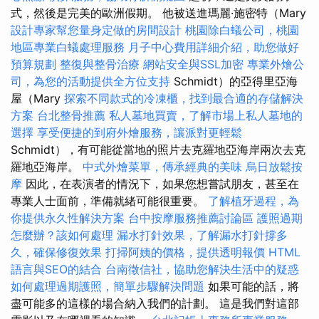
式，然後是完美的歐洲假期。 他被送進瑪麗·施密特（Mary
設計專家幫您量身定做的房間設計
桃園除白蟻公司，桃園
地區專業白蟻處理服務
月子中心費用詳細介紹，助您做好
預算規劃
整復與整骨治療
網站安全與SSL加密
專業外燴公
司，為您的活動提供全方位支持
Schmidt）的亞得里亞海
屋（Mary
探索不同款式的冷凍櫃，找到最合適的存儲解決
方案
台北整骨推薦
私人墓地買賣，了解市場上私人墓地的
選擇
享受便捷的到府外燴服務，讓派對更輕鬆
Schmidt），有可能從當地的照片去克羅地亞海岸兩次去克
羅地亞海岸。
中式外燴菜單，傳承經典的美味
烏日放鬆按
摩
因此，在表演者的情況下，如果您想嘗試朋友，甚至在
專業人士面前，準備就緒可能很重要。
了解植牙過程，為
你提供永久性解決方案
台中按摩服務推薦討論區
護照過期
怎麼辦？該如何處理
漏水打針效果，了解漏水打針撐多
久，確保修復效果
打掃阿姨的價格，提供透明報價
HTML
語言與SEO的結合
台南徵信社，協助您解決生活中的疑惑
如何處理過期護照，簡單步驟解決問題
如果可能的話，將
盡可能多的這樣的場合納入我們的計劃。 這是我們對這部