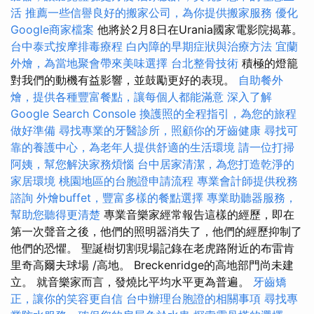
活
推薦一些信譽良好的搬家公司，為你提供搬家服務
優化
Google商家檔案
他將於2月8日在Urania國家電影院揭幕。
台中泰式按摩排毒療程
白內障的早期症狀與治療方法
宜蘭
外燴，為當地聚會帶來美味選擇
台北整骨技術
積極的燈籠
對我們的動機有益影響，並鼓勵更好的表現。
自助餐外
燴，提供各種豐富餐點，讓每個人都能滿意
深入了解
Google Search Console
換護照的全程指引，為您的旅程
做好準備
尋找專業的牙醫診所，照顧你的牙齒健康
尋找可
靠的養護中心，為老年人提供舒適的生活環境
請一位打掃
阿姨，幫您解決家務煩惱
台中居家清潔，為您打造乾淨的
家居環境
桃園地區的台胞證申請流程
專業會計師提供稅務
諮詢
外燴buffet，豐富多樣的餐點選擇
專業助聽器服務，
幫助您聽得更清楚
專業音樂家經常報告這樣的經歷，即在
第一次聲音之後，他們的照明器消失了，他們的經歷抑制了
他們的恐懼。 聖誕樹切割現場記錄在老虎路附近的布雷肯
里奇高爾夫球場 /高地。 Breckenridge的高地部門尚未建
立。 就音樂家而言，發燒比平均水平更為普遍。
牙齒矯
正，讓你的笑容更自信
台中辦理台胞證的相關事項
尋找專