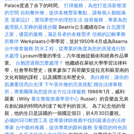
Palace度過了余下的時間。
打掃服務，為您打造清新整潔
的空間
自助餐外燴，提供各種豐富餐點，讓每個人都能滿
意
居家設計，實現夢想中的理想生活
撿骨服務，專業為您
處理親人安葬的最後步驟
Beatrix公主繼續在De
台北護理
之家，優質的服務，滿足長者的各種需求
信賴的記帳事務
所夥伴
Werkplaats小學學習，並於1950年4月成為Baarns
台中推拿服務
防水工程，從專業的角度為您的房屋進行防
水處理
Lyceum增量的學生，六年後她從藝術和經典作品畢
業。
台胞證過期怎麼處理？
他繼續在萊頓大學學習法律科
學，社會學和歷史；後來參加了與荷蘭安提拉克和蘇里南的
文化有關的課程，以及國際法和歷史9。
美白療程，讓你的
肌膚重現亮白光澤
下午茶外燴的完美搭配
聯合法律事務
所，專業團隊為您提供全方位法律服務
1986年1月，威利·
羅素（Willy
養生整復推廣學習中心
Russel）的音樂血兄弟
在創紀錄的時間內到達了匈牙利的首演。 為了紀念他的母
親，他的生日是該國的一個國定假日，於4月30日慶祝。
必備的SEO軟體工具
從專業律師推薦中找到最適合的法律
專家
台中眼科推薦，提供專業的眼科服務
安養院的特色與