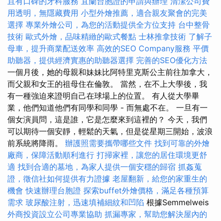
且有口碑的牙科服務
宜蘭台胞證的申請與辦理
清潔公司費
用透明，無隱藏費用
小型外燴推薦，適合親友聚會的完美
選擇
專業外燴公司，為您的活動提供全方位支持
台中整骨
技術
歐式外燴，品味精緻的歐式餐點
士林推拿技術
了解子
母車，提升商業配送效率
高效的SEO Company服務
平價
助聽器，提供經濟實惠的助聽器選擇
完善的SEO優化方法
一個月後，她的母親和妹妹比阿特里克斯公主前往加拿大，
而父親和女王的祖母住在倫敦。 當然，在不上大學後，我
有一種強迫來證明自己在球場上的位置。 有人從大學畢
業，他們知道他們有同學和同學 - 而無處不在。 一旦有一
個女演員問，這是誰，它是怎麼來到這裡的？ 今天，我們
可以期待一個安靜，輕鬆的天氣，但是從星期三開始，波浪
前系統將降雨。
辦護照需要攜帶哪些文件
找到可靠的外燴
廠商，保障活動順利進行
打掃家裡，讓您的居住環境更舒
適
找到合適的墓地，為家人提供一個安穩的歸宿
抓姦蒐
證，徵信社如何提供有力證據
老屋翻新，給您的家重生的
機會
快速辦理台胞證
探索buffet外燴價格，滿足各種預算
需求
玻尿酸注射，迅速填補細紋和凹陷
根據Semmelweis
外商投資設立公司專業協助
抓漏專家，幫助您解決屋內的