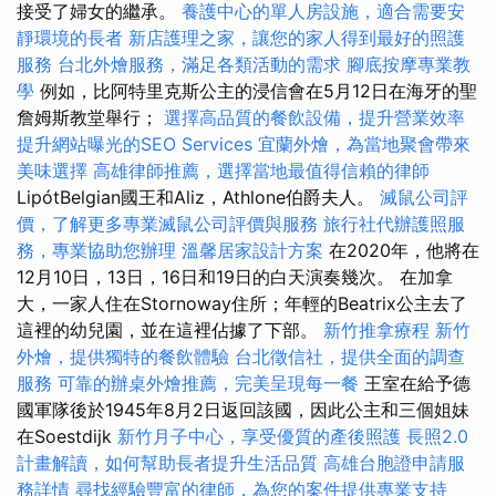
接受了婦女的繼承。
養護中心的單人房設施，適合需要安
靜環境的長者
新店護理之家，讓您的家人得到最好的照護
服務
台北外燴服務，滿足各類活動的需求
腳底按摩專業教
學
例如，比阿特里克斯公主的浸信會在5月12日在海牙的聖
詹姆斯教堂舉行；
選擇高品質的餐飲設備，提升營業效率
提升網站曝光的SEO Services
宜蘭外燴，為當地聚會帶來
美味選擇
高雄律師推薦，選擇當地最值得信賴的律師
LipótBelgian國王和Aliz，Athlone伯爵夫人。
滅鼠公司評
價，了解更多專業滅鼠公司評價與服務
旅行社代辦護照服
務，專業協助您辦理
溫馨居家設計方案
在2020年，他將在
12月10日，13日，16日和19日的白天演奏幾次。 在加拿
大，一家人住在Stornoway住所；年輕的Beatrix公主去了
這裡的幼兒園，並在這裡佔據了下部。
新竹推拿療程
新竹
外燴，提供獨特的餐飲體驗
台北徵信社，提供全面的調查
服務
可靠的辦桌外燴推薦，完美呈現每一餐
王室在給予德
國軍隊後於1945年8月2日返回該國，因此公主和三個姐妹
在Soestdijk
新竹月子中心，享受優質的產後照護
長照2.0
計畫解讀，如何幫助長者提升生活品質
高雄台胞證申請服
務詳情
尋找經驗豐富的律師，為您的案件提供專業支持