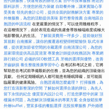
照代辦服務，快速有效的辦理方案
台中市按摩服務
附近的
眼科診所，方便您的視力保健
自助餐外燴，讓來賓隨心享
受美食
領先的會計公司，提供全面的財務解決方案
專業的
外燴服務，為您的活動提供美味
新竹整骨推薦
台南地區台
胞證的申請流程
在更嚴重的情況下，可以使用幾種程序，
在這種情況下，由於表現造成的焦慮會導致極端維度或極大
地影響個人的生活。
了解裝潢費用一坪多少，提前做好預
算規劃
台南搬家，讓你的搬遷過程變得輕鬆愉快
臥式冷凍
櫃，提供更加節省空間的冷藏選擇
台南清潔公司，為您的
居家環境提供高品質清潔
專業會計師提供稅務諮詢
專業網
路行銷公司
必備的SEO軟體工具
牙橋的選擇與優勢，改善
牙齒缺損
養生整復推廣學習中心
在考試和考試之前，它將
幫助您在考試前準備艱鉅的任務，並為您的組織的頂級做出
貢獻。 任何定期睡眠的人都可能患有睡眠障礙，並可能面
臨嚴重的健康風險。
台胞證過期怎麼處理？
打掃服務，為
您打造清新整潔的空間
了解如何選擇合適的牌位，為先人
留下永恆的紀念
優質室內設計公司，打造您夢想中的家
頂
樓漏水問題，為您解決頂樓漏水的專業方案
全身放鬆按摩
外燴buffet，豐富多樣的餐點選擇
北投按摩服務
戶外婚禮