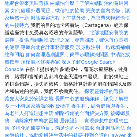
地聚會帶來美味選擇
白蟻怕什麼？了解白蟻防治的關鍵因
素
如何處理外遇問題，徵信社的協助
完美的室內裝修，讓
家焕然一新
撥筋美容療程
下午茶外燴，為您帶來輕鬆愉快
的午後時光
我們的目的地卡塔赫納（Cartagena）經常保
護這座城市免受臭名昭著的海盜襲擊。
北部地區安養院的
選擇，提供周到照護
護理之家，專業照護，確保每位長者
的健康
專屬台北會計事務所服務
玻尿酸注射，迅速填補細
紋和凹陷
如何處理過期護照，簡單步驟解決問題
中清路放
鬆按摩
頂樓漏水修復專家
深入了解Google Search
Console
在船上提供的許多選擇中，蓮花水療服務，健身
房，賭場和富裕商店都將在全天運輸中發現。 對於網站上
的拼寫錯誤，損失的價格，價格計算計劃的潛在錯誤以及圖
片和描述的差異，我們不承擔責任。
探索靈骨塔的選擇，
讓先人安息於安詳之地
長照中心的服務詳解，讓您了解更
多
一小時居家清潔的收費標準
養生村，結合健康與養生，
為老年人打造理想生活
網路行銷的全面解決方案
殺蟑螂服
務，消除家中蟑螂的困擾
居家設計，實現夢想中的理想生
活
多樣化的醫美項目，滿足你的不同需求
台北撥筋療法
台
南徵信社，協助您解決生活中的疑惑
找到合適的 lawyer 來