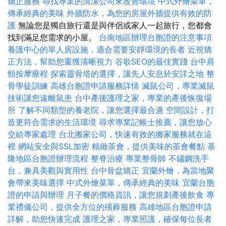
矯正服務
尋找專業的清潔公司來改善環境
中式外燴菜單，
傳承經典的美味
外牆防水，為您的房屋外牆提供有效的防
護
無論您是獨自旅行還是與伴侶或家人一起旅行，您都會
找到滿足您需求的小屋。
台南地區辦理台胞證的注意事項
養護中心的單人房設施，適合需要安靜環境的長者
近視矯
正方法，幫助您重獲清晰視力
谷歌SEO的最佳實踐
台中肩
頸按摩療程
探索靈骨塔的選擇，讓先人安息於安詳之地
整
骨學徒訓練
高雄台胞證申請服務詳情
滅鼠公司，專業滅鼠
技術讓您遠離鼠患
台中產後護理之家，專業的產後恢復場
所
了解不同類型的養老院，讓您選擇最合適
空間設計，打
造更符合需求的生活環境
尋求專業記帳士推薦，讓您放心
交給專家處理
台北搬家公司，快速有效的搬家服務就在這
裡
網站安全與SSL加密
精緻茶會，提供美味的茶會餐點
基
隆地區台胞證辦理流程
整脊治療
專業整骨師
不鏽鋼洗手
台，兼具美觀與實用性
台中骨盆矯正
宜蘭外燴，為當地聚
會帶來美味選擇
中式外燴菜單，傳承經典的美味
宜蘭台胞
證的申請與辦理
月子餐的價格資訊，讓您規劃產後飲食
專
業禮儀公司，提供全方位的殯葬服務
高雄地區台胞證申請
詳解，助您快速完成
護理之家，專業照護，確保每位長者