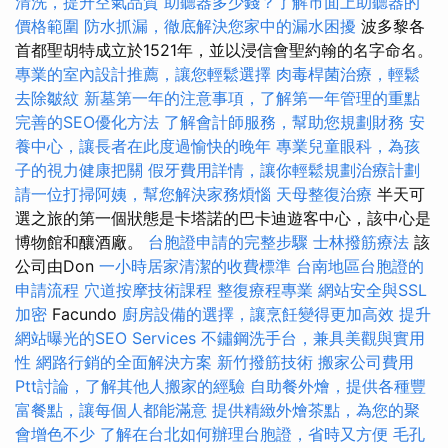
清洗，提升空氣品質
助聽器多少錢？了解市面上助聽器的
價格範圍
防水抓漏，徹底解決您家中的漏水困擾
波多黎各
首都聖胡特成立於1521年，並以浸信會聖約翰的名字命名。
專業的室內設計推薦，讓您輕鬆選擇
肉毒桿菌治療，輕鬆
去除皺紋
新墓第一年的注意事項，了解第一年管理的重點
完善的SEO優化方法
了解會計師服務，幫助您規劃財務
安
養中心，讓長者在此度過愉快的晚年
專業兒童眼科，為孩
子的視力健康把關
假牙費用詳情，讓你輕鬆規劃治療計劃
請一位打掃阿姨，幫您解決家務煩惱
天母整復治療
半天可
選之旅的第一個狀態是卡塔諾的巴卡迪遊客中心，該中心是
博物館和釀酒廠。
台胞證申請的完整步驟
士林撥筋療法
該
公司由Don
一小時居家清潔的收費標準
台南地區台胞證的
申請流程
穴道按摩技術課程
整復療程專業
網站安全與SSL
加密
Facundo
廚房設備的選擇，讓烹飪變得更加高效
提升
網站曝光的SEO Services
不鏽鋼洗手台，兼具美觀與實用
性
網路行銷的全面解決方案
新竹撥筋技術
搬家公司費用
Ptt討論，了解其他人搬家的經驗
自助餐外燴，提供各種豐
富餐點，讓每個人都能滿意
提供精緻外燴茶點，為您的聚
會增色不少
了解在台北如何辦理台胞證，省時又方便
毛孔