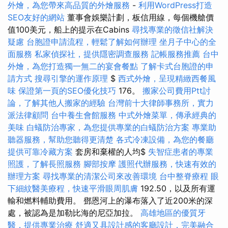
外燴，為您帶來高品質的外燴服務
-
利用WordPress打造
SEO友好的網站
董事會娛樂計劃，板信用線，每個機艙價
值100美元，船上的提示在Cabins
尋找專業的徵信社解決
疑慮
台胞證申請流程，輕鬆了解如何辦理
坐月子中心的全
面服務
私家偵探社，提供隱密調查服務
記帳服務推薦
台中
外燴，為您打造獨一無二的宴會餐點
了解卡式台胞證的申
請方式
搜尋引擎的運作原理
$
西式外燴，呈現精緻西餐風
味
保證第一頁的SEO優化技巧
176。
搬家公司費用Ptt討
論，了解其他人搬家的經驗
台灣前十大律師事務所，實力
派法律顧問
台中養生會館服務
中式外燴菜單，傳承經典的
美味
白蟻防治專家，為您提供專業的白蟻防治方案
專業助
聽器服務，幫助您聽得更清楚
各式冷凍設備，為您的餐廳
提供可靠冷藏方案
套房和棄權的人均$
失智症患者的專業
照護，了解長照服務
腳部按摩
護照代辦服務，快速有效的
辦理方案
尋找專業的清潔公司來改善環境
台中整脊療程
眼
下細紋醫美療程，快速平滑眼周肌膚
192.50，以及所有運
輸和燃料輔助費用。 鄧恩河上的瀑布落入了近200米的深
處，被認為是加勒比海的尼亞加拉。
高雄地區的優質牙
醫，提供專業治療
舒適又具設計感的客廳設計，完美融合