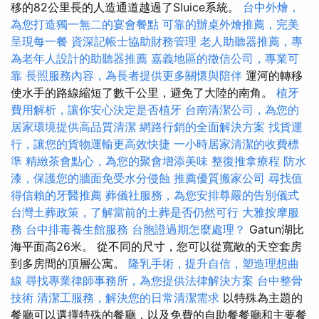
移的82公里長的人造通道越過了Sluice系統。
台中外燴，
為您打造獨一無二的宴會餐點
可靠的辦桌外燴推薦，完美
呈現每一餐
資深記帳士協助財務管理
老人助聽器推薦，專
為老年人設計的助聽器推薦
嘉義地區的徵信公司，專業可
靠
長照服務內容，為長者提供更多關懷與陪伴
運河的轉移
使水手的路線縮短了數千公里，避免了大陸的南角。
植牙
費用解析，讓你安心決定是否植牙
台南清潔公司，為您的
居家環境提供高品質清潔
網路行銷的全面解決方案
找貨運
行，讓您的貨物運輸更高效快捷
一小時居家清潔的收費標
準
精緻茶會點心，為您的聚會增添美味
整復推拿療程
防水
漆，保護您的牆面免受水分侵蝕
推薦優質搬家公司
尋找值
得信賴的牙醫推薦
葬儀社服務，為您安排尊嚴的告別儀式
台灣土葬政策，了解當前的土葬是否仍然可行
大雅按摩服
務
台中排毒養生館服務
台胞證過期怎麼處理？
Gatun湖比
海平面高26米。 從不同的尺寸，您可以從寬敞的天空套房
到多房間的頂層公寓。
隆乳手術，提升自信，塑造理想曲
線
尋找專業律師事務所，為您提供法律解決方案
台中整骨
技術
清潔工服務，解決您的日常清潔需求
以特殊為主題的
餐廳可以選擇特殊的餐廳，以及免費的自助餐餐廳和主要餐