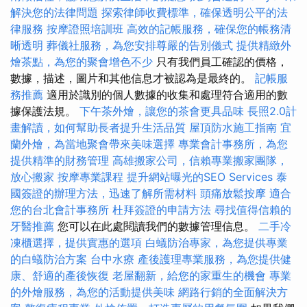
解決您的法律問題
探索律師收費標準，確保透明公平的法
律服務
按摩證照培訓班
高效的記帳服務，確保您的帳務清
晰透明
葬儀社服務，為您安排尊嚴的告別儀式
提供精緻外
燴茶點，為您的聚會增色不少
只有我們員工確認的價格，
數據，描述，圖片和其他信息才被認為是最終的。
記帳服
務推薦
適用於識別的個人數據的收集和處理符合適用的數
據保護法規。
下午茶外燴，讓您的茶會更具品味
長照2.0計
畫解讀，如何幫助長者提升生活品質
屋頂防水施工指南
宜
蘭外燴，為當地聚會帶來美味選擇
專業會計事務所，為您
提供精準的財務管理
高雄搬家公司，信賴專業搬家團隊，
放心搬家
按摩專業課程
提升網站曝光的SEO Services
泰
國簽證的辦理方法，迅速了解所需材料
頭痛放鬆按摩
適合
您的台北會計事務所
杜拜簽證的申請方法
尋找值得信賴的
牙醫推薦
您可以在此處閱讀我們的數據管理信息。
二手冷
凍櫃選擇，提供實惠的選項
白蟻防治專家，為您提供專業
的白蟻防治方案
台中水療
產後護理專業服務，為您提供健
康、舒適的產後恢復
老屋翻新，給您的家重生的機會
專業
的外燴服務，為您的活動提供美味
網路行銷的全面解決方