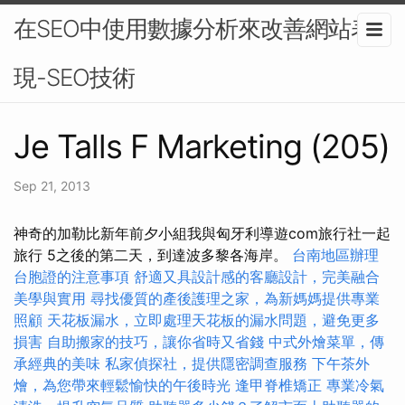
在SEO中使用數據分析來改善網站表
現-SEO技術
Je Talls F Marketing (205)
Sep 21, 2013
神奇的加勒比新年前夕小組我與匈牙利導遊com旅行社一起
旅行 5之後的第二天，到達波多黎各海岸。
台南地區辦理
台胞證的注意事項
舒適又具設計感的客廳設計，完美融合
美學與實用
尋找優質的產後護理之家，為新媽媽提供專業
照顧
天花板漏水，立即處理天花板的漏水問題，避免更多
損害
自助搬家的技巧，讓你省時又省錢
中式外燴菜單，傳
承經典的美味
私家偵探社，提供隱密調查服務
下午茶外
燴，為您帶來輕鬆愉快的午後時光
逢甲脊椎矯正
專業冷氣