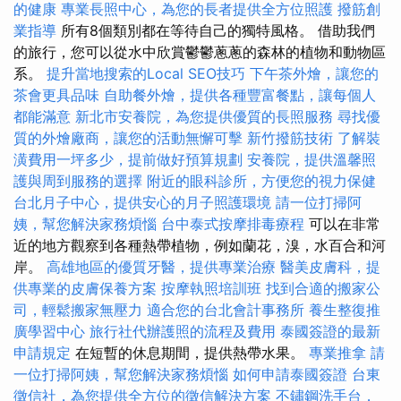
的健康
專業長照中心，為您的長者提供全方位照護
撥筋創
業指導
所有8個類別都在等待自己的獨特風格。 借助我們
的旅行，您可以從水中欣賞鬱鬱蔥蔥的森林的植物和動物區
系。
提升當地搜索的Local SEO技巧
下午茶外燴，讓您的
茶會更具品味
自助餐外燴，提供各種豐富餐點，讓每個人
都能滿意
新北市安養院，為您提供優質的長照服務
尋找優
質的外燴廠商，讓您的活動無懈可擊
新竹撥筋技術
了解裝
潢費用一坪多少，提前做好預算規劃
安養院，提供溫馨照
護與周到服務的選擇
附近的眼科診所，方便您的視力保健
台北月子中心，提供安心的月子照護環境
請一位打掃阿
姨，幫您解決家務煩惱
台中泰式按摩排毒療程
可以在非常
近的地方觀察到各種熱帶植物，例如蘭花，溴，水百合和河
岸。
高雄地區的優質牙醫，提供專業治療
醫美皮膚科，提
供專業的皮膚保養方案
按摩執照培訓班
找到合適的搬家公
司，輕鬆搬家無壓力
適合您的台北會計事務所
養生整復推
廣學習中心
旅行社代辦護照的流程及費用
泰國簽證的最新
申請規定
在短暫的休息期間，提供熱帶水果。
專業推拿
請
一位打掃阿姨，幫您解決家務煩惱
如何申請泰國簽證
台東
徵信社，為您提供全方位的徵信解決方案
不鏽鋼洗手台，