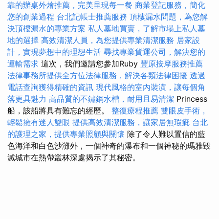
靠的辦桌外燴推薦，完美呈現每一餐
商業登記服務，簡化
您的創業過程
台北記帳士推薦服務
頂樓漏水問題，為您解
決頂樓漏水的專業方案
私人墓地買賣，了解市場上私人墓
地的選擇
高效清潔人員，為您提供專業清潔服務
居家設
計，實現夢想中的理想生活
尋找專業貨運公司，解決您的
運輸需求
這次，我們邀請您參加Ruby
豐原按摩服務推薦
法律事務所提供全方位法律服務，解決各類法律困擾
透過
電話查詢獲得精確的資訊
現代風格的室內裝潢，讓每個角
落更具魅力
高品質的不鏽鋼水槽，耐用且易清潔
Princess
船，該船將具有難忘的經歷。
整復療程推薦
雙眼皮手術，
輕鬆擁有迷人雙眼
提供高效清潔服務，讓家居無瑕疵
台北
的護理之家，提供專業照顧與關懷
除了令人難以置信的藍
色海洋和白色沙灘外，一個神奇的瀑布和一個神秘的瑪雅毀
滅城市在熱帶叢林深處揭示了其秘密。