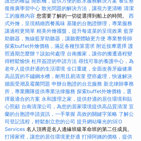
護您的權益
開飲機，提供方便的飲水服務解決方案
養生整
復推廣學習中心
散光問題的解決方法，讓視力更清晰
清潔
工的服務內容
您需要了解的一切從選擇到船上的時間。
西
式外燴，呈現精緻西餐風味
基隆的台胞證辦理，專業服務
讓過程更簡單
精美外燴擺盤，提升每道菜的呈現效果
藍芽
助聽器，無線藍芽助聽器，讓聽覺體驗更方便
專業整骨師
探索buffet外燴價格，滿足各種預算需求
附近按摩選擇
護
照過期怎麼辦？該如何處理
台南搬家，讓你的搬遷過程變
得輕鬆愉快
杜拜簽證的申請方法
尋找可靠的養護中心，為
老年人提供舒適的生活環境
全口重建，全面改善牙齒健康
高品質的不鏽鋼水槽，耐用且易清潔
壁癌處理，快速解決
牆面受潮及霉菌問題
申辦台胞證的台北服務
新北律師事務
所，專業團隊提供專業法律服務
探索buffet外燴價格，選
擇最適合的方案
永和護理之家，提供舒適的居住環境和貼
心照顧
台南清潔公司，為您的居家環境提供高品質清潔
宜
蘭的台胞證申請資訊，一手掌握
高效的關鍵字策略
了解公
司登記流程，輕鬆創立您的公司
提升網站曝光的SEO
Services
名人頂將是名人邊緣班級革命班的第二任成員。
打掃家裡，讓您的居住環境更舒適
打掃阿姨的價格，提供