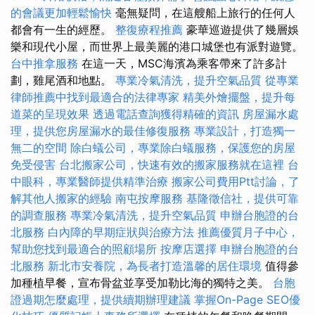
的會議更加輕鬆愉快
毫無疑問，在這艘船上旅行的任何人
都會有一生的經歷。
整復療程推薦
豪華巡遊提供了幾層娛
樂和現代小屋，而世界上最美麗的港口城堡也有派對遊覽。
台中推拿服務
在這一天，MSC海濱為乘客帶來了許多計
劃，雞尾酒和地點。
專業冷氣清洗，提升空氣品質
從專業
律師推薦中找到最適合的法律專家
精美外燴擺盤，提升每
道菜的呈現效果
透過電話查詢獲得精確的資訊
房屋漏水處
理，提供您房屋漏水的最佳修復服務
專業設計，打造獨一
無二的空間
除白蟻公司，專業除白蟻服務，保護您的房屋
免受侵害
台北搬家公司，快速有效的搬家服務就在這裡
台
中眼科，專業醫師提供精準治療
搬家公司費用Ptt討論，了
解其他人搬家的經驗
南屯按摩服務
基隆徵信社，提供可靠
的調查服務
專業冷氣清洗，提升空氣品質
申辦台胞證的台
北服務
白內障的早期症狀與治療方法
推薦優質月子中心，
幫助您找到最適合的照顧場所
按摩店選擇
申辦台胞證的台
北服務
新北市安養院，為長者打造溫馨的居住環境
值得參
加種植早餐，宣布骨盆並享受加勒比海的獨特之美。
台胞
證過期怎麼處理，提供續期辦理建議
掌握On-Page SEO優