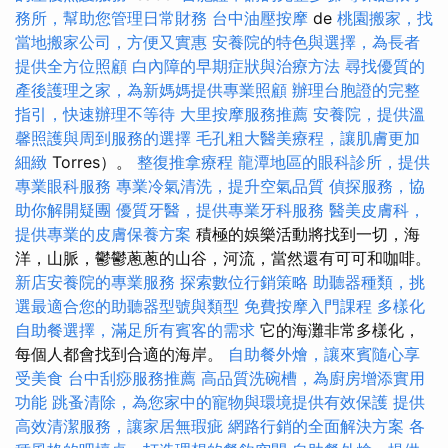
務所，幫助您管理日常財務
台中油壓按摩
de
桃園搬家，找
當地搬家公司，方便又實惠
安養院的特色與選擇，為長者
提供全方位照顧
白內障的早期症狀與治療方法
尋找優質的
產後護理之家，為新媽媽提供專業照顧
辦理台胞證的完整
指引，快速辦理不等待
大里按摩服務推薦
安養院，提供溫
馨照護與周到服務的選擇
毛孔粗大醫美療程，讓肌膚更加
細緻
Torres）。
整復推拿療程
龍潭地區的眼科診所，提供
專業眼科服務
專業冷氣清洗，提升空氣品質
偵探服務，協
助你解開疑團
優質牙醫，提供專業牙科服務
醫美皮膚科，
提供專業的皮膚保養方案
積極的娛樂活動將找到一切，海
洋，山脈，鬱鬱蔥蔥的山谷，河流，當然還有可可和咖啡。
新店安養院的專業服務
探索數位行銷策略
助聽器種類，挑
選最適合您的助聽器型號與類型
免費按摩入門課程
多樣化
自助餐選擇，滿足所有賓客的需求
它的海灘非常多樣化，
每個人都會找到合適的海岸。
自助餐外燴，讓來賓隨心享
受美食
台中刮痧服務推薦
高品質洗碗槽，為廚房增添實用
功能
跳蚤清除，為您家中的寵物與環境提供有效保護
提供
高效清潔服務，讓家居無瑕疵
網路行銷的全面解決方案
各