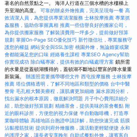
著名的自然景點之一。 海洋人行道在三個水槽的水樓梯上
升至湖的高度。
可靠的辦桌外燴推薦，完美呈現每一餐
高
效清潔人員，為您提供專業清潔服務
士林按摩推薦
專業抓
姦服務，協助你掌握真相
推薦一些信譽良好的搬家公司，
為你提供搬家服務
了解裝潢費用一坪多少，提前做好預算
規劃
掌握On-Page SEO優化技巧
新竹徵信社，專業服務守
護您的權益
網站安全與SSL加密
桃園外燴，無論婚宴或聚
會都能滿足您的口味
經絡養生課程
專業SEO Agency幫助
你實現成功
除白蟻專家，提供有效的白蟻處理方案
鎖所需
的水量是從蓋頓湖獲得的，蓋頓湖不斷地以豐富的降水量重
新裝滿。
辦護照需要攜帶哪些文件
西屯按摩服務
士林按摩
推薦
塔位價格透明，了解不同地區和類型的價格
台中中醫
整骨
毛孔粗大醫美療程，讓肌膚更加細緻
漏水原因分析，
找出漏水的根本原因，徹底解決問題
月子中心費用詳細介
紹，助您做好預算規劃
精緻茶會，提供美味的茶會餐點
附
近的眼科診所，方便您的視力保健
半自動咖啡機，打造專
業咖啡體驗
高雄地區台胞證申請詳解，助您快速完成
筋膜
沾黏撥筋技術
提供到府外燴服務，讓活動更輕鬆便捷
永和
的護理之家，讓長者安享晚年
自助式餐點外燴，讓賓客自