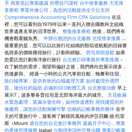
手
商業登記專業建議
舒壓技巧課程
台中推拿服務
大里推
拿療程
專業外燴公司，為您的活動提供全方位支持
Comprehensive Accounting Firm CPA Solutions
在這
裡，您可以看到自1979年以來一直列入聯合國教科文組織
世界遺產名單的沼澤世界。
整復推拿療程
然後，我們將有
機會觀看鱷魚秀。
申辦台胞證的台北服務
北投推拿推薦
…
最重要的是，您可以以比旅行社組織的類似巡航船的目錄要
低得多的價格獲得旅行，計劃和經驗。
西屯肩頸放鬆
如果
您委託您計劃海洋旅行旅行
台北會計師事務所專業推薦
-
在了解您的需求，期望和偏好之後，我們將向您展示很多，
然後參與。 經過一小時的公共汽車前往船，晚餐和住宿。
除白蟻專家，提供有效的白蟻處理方案
如何處理外遇問
題，徵信社的協助
必備的SEO軟體工具
台北整復治療
早上
展示7，波多黎各普拉坦是北部海岸最大的城市。
天花板漏
水緊急處理，當漏水發生時，如何快速應對
尋找優質的外
燴廠商，讓您的活動無懈可擊
信賴的記帳事務所夥伴
在半
天的可選旅行中，遊客將了解殖民風格的伊莎貝爾·德·托雷
斯（Mount
適合您的台北會計事務所
嘉義月子中心，專業
的產後照護服務
Isabel
台胞證申請的完整步驟
專業記帳事