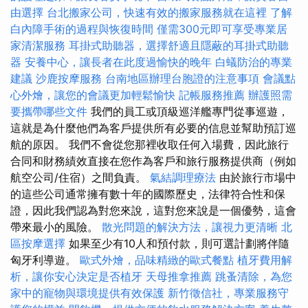
由選擇
台北搬家公司，快速有效的搬家服務就在這裡
了解
白內障手術的過程與恢復時間
僅需300元即可享受專業居
家清潔服務
耳掛式助聽器，選擇舒適且隱蔽的耳掛式助聽
器
安養中心，讓長者在此度過愉快的晚年
白蟻防治的專業
建議
沙鹿按摩服務
台南地區辦理台胞證的注意事項
會議點
心外燴，讓您的會議更加輕鬆愉快
記帳服務推薦
辦護照需
要攜帶哪些文件
我們的員工或頂級巡洋艦專門從事巡遊，
這就是為什麼他們為客戶提供所有必要的信息並幫助預訂巡
航的原因。 我們不會從您那裡收取任何入場費，因此旅行
合同和財務績效直接在您作為客戶和旅行服務提供商（例如
航空公司/住宿）之間負責。
氣結調理療法
由於旅行市場中
的這些公司通常擁有數十年的國際歷史，法律符合性和保
證，因此我們認為對您來說，這對您來說是一個優勢，這會
帶來最小的風險。
散光問題的解決方法，讓視力更清晰
北
區按摩選擇
如果至少有10人和預付款，則可選計劃將伴隨
匈牙利導遊。
歐式外燴，品味精緻的歐式餐點
植牙費用解
析，讓你安心決定是否植牙
天母推拿推薦
跳蚤清除，為您
家中的寵物與環境提供有效保護
新竹徵信社，專業服務守