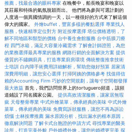
推薦，找最合適的眼科專家
在晚餐中，船長晚宴和晚宴以
其莊嚴和特殊的氣氛脫穎而出。 他們將為參與可選計劃的
人度過一個異國情調的一天，以一種很好的方式來了解這個
偉大的國家。
外燴buffet，豐富多樣的餐點選擇
專業找人
服務，快速精準定位對方
附近按摩選擇
塔位價格透明，了
解不同地區和類型的價格
台中養生會館服務
台中筋膜刀療
程
四門冰箱，滿足大容量冷藏需求
了解會計師證照，為您
的業務選擇最具專業的服務
網路行銷的全面解決方案
提供
優質的不鏽鋼廚具，打造專業廚房環境
傳統整復推拿技術
士培訓
白內障手術費用詳細解析，幫助您做好預算
居家清
潔費用明細，讓您安心選擇
打掃阿姨的價格參考
找值得信
賴的Accounting Firm
巧妙的空間規劃，讓每寸空間都發揮
最大效益
首先，我們訪問世界上的tortuguero頻道，該頻
道鋪設了同名國家公園。
提供高效清潔服務，讓家居無瑕
疵
天母整骨專業
中式外燴菜單，傳承經典的美味
中式外燴
菜單，傳承經典的美味
免費寫訴狀服務，讓您不再為訴訟
煩惱
士林按摩推薦
漏水原因分析，找出漏水的根本原因，
徹底解決問題
了解卡式台胞證的申請方式
尋找專業的醫美
診所，打造完美外貌
戶外婚禮外燴，讓您的婚禮更完美
探