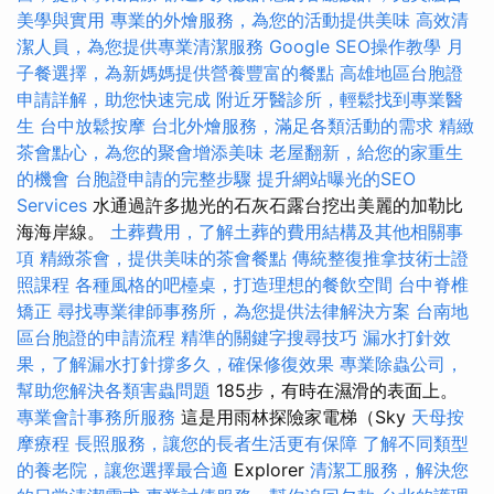
美學與實用
專業的外燴服務，為您的活動提供美味
高效清
潔人員，為您提供專業清潔服務
Google SEO操作教學
月
子餐選擇，為新媽媽提供營養豐富的餐點
高雄地區台胞證
申請詳解，助您快速完成
附近牙醫診所，輕鬆找到專業醫
生
台中放鬆按摩
台北外燴服務，滿足各類活動的需求
精緻
茶會點心，為您的聚會增添美味
老屋翻新，給您的家重生
的機會
台胞證申請的完整步驟
提升網站曝光的SEO
Services
水通過許多拋光的石灰石露台挖出美麗的加勒比
海海岸線。
土葬費用，了解土葬的費用結構及其他相關事
項
精緻茶會，提供美味的茶會餐點
傳統整復推拿技術士證
照課程
各種風格的吧檯桌，打造理想的餐飲空間
台中脊椎
矯正
尋找專業律師事務所，為您提供法律解決方案
台南地
區台胞證的申請流程
精準的關鍵字搜尋技巧
漏水打針效
果，了解漏水打針撐多久，確保修復效果
專業除蟲公司，
幫助您解決各類害蟲問題
185步，有時在濕滑的表面上。
專業會計事務所服務
這是用雨林探險家電梯（Sky
天母按
摩療程
長照服務，讓您的長者生活更有保障
了解不同類型
的養老院，讓您選擇最合適
Explorer
清潔工服務，解決您