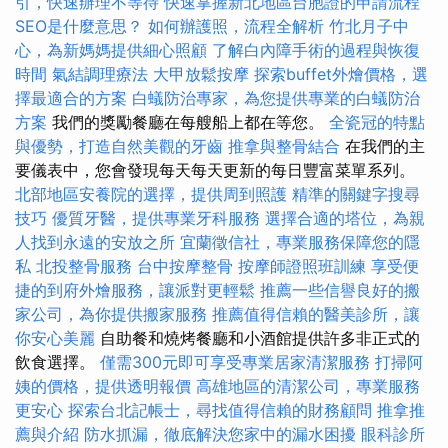
引，快速辦理不等待
快速掌握新北地區台胞證的申請流程
SEO是什麼意思？
如何辦護照，流程全解析
竹北月子中
心，為新媽媽提供細心照顧
了解白內障手術的過程與恢復
時間
氣結調理療法
大甲放鬆按摩
探索buffet外燴價格，選
擇最適合的方案
白蟻防治專家，為您提供專業的白蟻防治
方案
我們的獎勵餐廳在每艘船上都在等您。
全瓷冠的特點
與優勢，打造自然美觀的牙齒
推拿與整骨結合
在我們的主
要儀表中，您會發現每天每天更新的每日豐富菜單系列。
北部地區安養院的選擇，提供周到照護
精準的關鍵字搜尋
技巧
優質牙醫，提供專業牙科服務
選擇合適的塔位，為親
人找到永遠的安放之所
宜蘭徵信社，專業服務保障您的隱
私
北投整骨服務
台中按摩整骨
按摩師證照班訓練
享受便
捷的到府外燴服務，讓派對更輕鬆
推薦一些信譽良好的搬
家公司，為你提供搬家服務
推薦值得信賴的醫美診所，讓
你安心美麗
自助餐和燒烤餐廳和小酒館提供許多非正式的
飲食選擇。
僅需300元即可享受專業居家清潔服務
打掃阿
姨的價格，提供透明報價
高雄地區的清潔公司，專業服務
更安心
探索台北記帳士，尋找值得信賴的財務顧問
推拿推
薦與介紹
防水抓漏，徹底解決您家中的漏水困擾
眼科診所