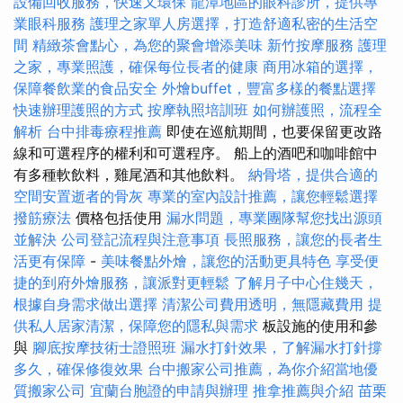
設備回收服務，快速又環保
龍潭地區的眼科診所，提供專
業眼科服務
護理之家單人房選擇，打造舒適私密的生活空
間
精緻茶會點心，為您的聚會增添美味
新竹按摩服務
護理
之家，專業照護，確保每位長者的健康
商用冰箱的選擇，
保障餐飲業的食品安全
外燴buffet，豐富多樣的餐點選擇
快速辦理護照的方式
按摩執照培訓班
如何辦護照，流程全
解析
台中排毒療程推薦
即使在巡航期間，也要保留更改路
線和可選程序的權利和可選程序。 船上的酒吧和咖啡館中
有多種軟飲料，雞尾酒和其他飲料。
納骨塔，提供合適的
空間安置逝者的骨灰
專業的室內設計推薦，讓您輕鬆選擇
撥筋療法
價格包括使用
漏水問題，專業團隊幫您找出源頭
並解決
公司登記流程與注意事項
長照服務，讓您的長者生
活更有保障
-
美味餐點外燴，讓您的活動更具特色
享受便
捷的到府外燴服務，讓派對更輕鬆
了解月子中心住幾天，
根據自身需求做出選擇
清潔公司費用透明，無隱藏費用
提
供私人居家清潔，保障您的隱私與需求
板設施的使用和參
與
腳底按摩技術士證照班
漏水打針效果，了解漏水打針撐
多久，確保修復效果
台中搬家公司推薦，為你介紹當地優
質搬家公司
宜蘭台胞證的申請與辦理
推拿推薦與介紹
苗栗