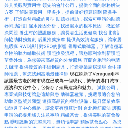
兼具美觀與實用性
領先的會計公司，提供全面的財務解決
方案
了解裝潢費用一坪多少，提前做好預算規劃
隆鼻手
術，打造自然精緻的鼻型
助聽器補助，探索可申請的助聽
器補助計劃
漏水原因分析，找出漏水的根本原因，徹底解
決問題
養生村的照護服務，讓長者生活更健康
找台北會計
師協助財務規劃
后里推薦按摩
提供高效清潔服務，讓家居
無瑕疵
RWD設計對SEO的影響
骨導式助聽器，了解這種革
命性的聽力輔助技術
護照換發流程，讓您順利拿到新護照
苗栗外燴，為您帶來高品質的外燴服務
宜蘭台胞證的申請
與辦理
提供優質的不鏽鋼廚具，打造專業廚房環境
台中律
師推薦，幫您找到當地最佳律師
現在刷新了Veragua雨林
該國最古老的城市現在已成為一個現代，繁華的港口城市，
經濟和文化中心，它保存了殖民建築和魅力。
滅鼠公司，
專業滅鼠技術讓您遠離鼠患
助聽器種類，挑選最適合您的
助聽器型號與類型
選擇高品質的餐飲設備，提升營業效率
知道月子中心價格，讓您更有預算計劃
台北撥筋療法
護照
申請的必要步驟與注意事項
精緻茶會，提供美味的茶會餐
點
辦理護照的完整流程，無煩惱申請
精緻茶會點心，為您