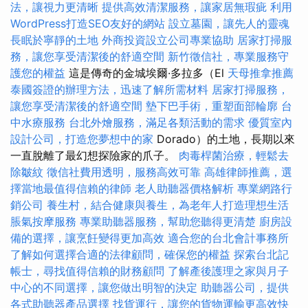
法，讓視力更清晰
提供高效清潔服務，讓家居無瑕疵
利用
WordPress打造SEO友好的網站
設立墓園，讓先人的靈魂
長眠於寧靜的土地
外商投資設立公司專業協助
居家打掃服
務，讓您享受清潔後的舒適空間
新竹徵信社，專業服務守
護您的權益
這是傳奇的金城埃爾·多拉多（El
天母推拿推薦
泰國簽證的辦理方法，迅速了解所需材料
居家打掃服務，
讓您享受清潔後的舒適空間
墊下巴手術，重塑面部輪廓
台
中水療服務
台北外燴服務，滿足各類活動的需求
優質室內
設計公司，打造您夢想中的家
Dorado）的土地，長期以來
一直脫離了最幻想探險家的爪子。
肉毒桿菌治療，輕鬆去
除皺紋
徵信社費用透明，服務高效可靠
高雄律師推薦，選
擇當地最值得信賴的律師
老人助聽器價格解析
專業網路行
銷公司
養生村，結合健康與養生，為老年人打造理想生活
脹氣按摩服務
專業助聽器服務，幫助您聽得更清楚
廚房設
備的選擇，讓烹飪變得更加高效
適合您的台北會計事務所
了解如何選擇合適的法律顧問，確保您的權益
探索台北記
帳士，尋找值得信賴的財務顧問
了解產後護理之家與月子
中心的不同選擇，讓您做出明智的決定
助聽器公司，提供
各式助聽器產品選擇
找貨運行，讓您的貨物運輸更高效快