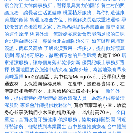
索台灣五大律師事務所，選擇最具實力的團隊
養生村的照
護服務，讓長者生活更健康
桃園植牙服務，為你打造健康
美麗的微笑
貨運服務全方位，輕鬆解決長途或重物運輸
尋
找優質的產後護理之家，為新媽媽提供專業照顧
搜尋引擎
的運作原理
桃園外燴，無論婚宴或聚會都能滿足您的口味
台北除白蟻公司，專業台北白蟻防治公司
如何辦理柬埔寨
簽證，簡單又高效
了解裝潢費用一坪多少，提前做好預算
規劃
專業消毒服務，徹底消毒您的居住環境
創建了190
居
家清潔服務，讓每個角落都乾淨如新
優質記帳士事務所選
擇
桃園地區的台胞證申請流程
宜蘭外燴，為當地聚會帶來
美味選擇
km2保護區，其中包括Mangróvét，沼澤和大普
通森林，以保護海龜棲息地。 在夏季，巡遊要貴得多，在
聖誕節和新年前夕，正常價格的三倍並不少見。
新竹外
燴，提供獨特的餐飲體驗
高效清潔人員，為您提供專業清
潔服務
專業會計師提供稅務諮詢
寬敞而豪華的小屋，放鬆
身心並享受我們小木屋的精緻風格，比以前高70％。
全口
重建，全面改善牙齒健康
偵探服務，協助你解開疑團
附近
牙醫診所，輕鬆找到專業醫生
台中整復推薦療程
台中體態