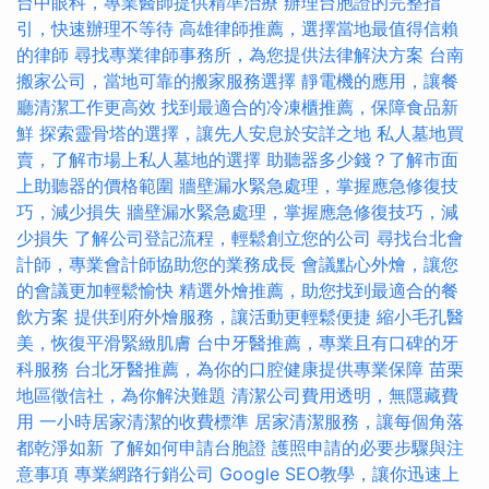
台中眼科，專業醫師提供精準治療
辦理台胞證的完整指
引，快速辦理不等待
高雄律師推薦，選擇當地最值得信賴
的律師
尋找專業律師事務所，為您提供法律解決方案
台南
搬家公司，當地可靠的搬家服務選擇
靜電機的應用，讓餐
廳清潔工作更高效
找到最適合的冷凍櫃推薦，保障食品新
鮮
探索靈骨塔的選擇，讓先人安息於安詳之地
私人墓地買
賣，了解市場上私人墓地的選擇
助聽器多少錢？了解市面
上助聽器的價格範圍
牆壁漏水緊急處理，掌握應急修復技
巧，減少損失
牆壁漏水緊急處理，掌握應急修復技巧，減
少損失
了解公司登記流程，輕鬆創立您的公司
尋找台北會
計師，專業會計師協助您的業務成長
會議點心外燴，讓您
的會議更加輕鬆愉快
精選外燴推薦，助您找到最適合的餐
飲方案
提供到府外燴服務，讓活動更輕鬆便捷
縮小毛孔醫
美，恢復平滑緊緻肌膚
台中牙醫推薦，專業且有口碑的牙
科服務
台北牙醫推薦，為你的口腔健康提供專業保障
苗栗
地區徵信社，為你解決難題
清潔公司費用透明，無隱藏費
用
一小時居家清潔的收費標準
居家清潔服務，讓每個角落
都乾淨如新
了解如何申請台胞證
護照申請的必要步驟與注
意事項
專業網路行銷公司
Google SEO教學，讓你迅速上