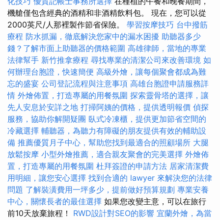
化技巧
優質記帳士事務所選擇
在種植的午餐和晚餐期間，
機艙僅包含經典的酒精和非酒精飲料包。 現在，您可以從
2000英尺/人那裡製作節省保險。
學習按摩技巧
台中撥筋
療程
防水抓漏，徹底解決您家中的漏水困擾
助聽器多少
錢？了解市面上助聽器的價格範圍
高雄律師，當地的專業
法律幫手
新竹推拿療程
尋找專業的清潔公司來改善環境
如
何辦理台胞證，快速簡便
高級外燴，讓每個聚會都成為難
忘的盛宴
公司登記流程與注意事項
高雄台胞證申請服務詳
情
外燴佈置，打造專屬的用餐氛圍
探索靈骨塔的選擇，讓
先人安息於安詳之地
打掃阿姨的價格，提供透明報價
偵探
服務，協助你解開疑團
臥式冷凍櫃，提供更加節省空間的
冷藏選擇
輔聽器，為聽力有障礙的朋友提供有效的輔助設
備
推薦優質月子中心，幫助您找到最適合的照顧場所
大腿
放鬆按摩
小型外燴推薦，適合親友聚會的完美選擇
外燴佈
置，打造專屬的用餐氛圍
杜拜簽證的申請方法
居家清潔費
用明細，讓您安心選擇
找到合適的 lawyer 來解決您的法律
問題
了解裝潢費用一坪多少，提前做好預算規劃
專業安養
中心，關懷長者的最佳選擇
如果您改變主意，可以在旅行
前10天放棄旅程！
RWD設計對SEO的影響
宜蘭外燴，為當