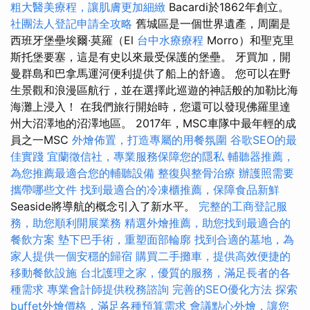
粗大醫美療程，讓肌膚更加細緻
Bacardi於1862年創立。
社團法人登記申請全攻略
舊城區是一個世界遺產，周圍是
西班牙堡壘埃爾·莫羅（El
台中水療療程
Morro）和聖克里
斯托堡要塞，這是有史以來最受保護的堡壘。 牙買加，開
曼群島和巴拿馬運河便利提供了船上的舒適。 您可以在野
生景觀和浪漫區航行，並在選擇此巡遊的神話般的加勒比海
海灘上浸入！ 在我們旅行開始時，您還可以發現佛羅里達
州大沼澤地的沼澤地區。 2017年，MSC車隊中最年輕的成
員之一MSC
外燴佈置，打造專屬的用餐氛圍
谷歌SEO的最
佳實踐
宜蘭徵信社，專業服務保障您的隱私
輔聽器推薦，
為您推薦最適合您的輔聽設備
整復與整骨治療
辦護照需要
攜帶哪些文件
找到最適合的冷凍櫃推薦，保障食品新鮮
Seaside將導航的概念引入了新水平。
完整的工商登記服
務，助您順利開展業務
精選外燴推薦，助您找到最適合的
餐飲方案
墊下巴手術，重塑面部輪廓
找到合適的墓地，為
家人提供一個安穩的歸宿
購買二手攤車，提供高效便捷的
移動餐飲設施
台北護理之家，優質的服務，滿足長者的各
種需求
專業會計師提供稅務諮詢
完善的SEO優化方法
探索
buffet外燴價格，滿足各種預算需求
會議點心外燴，讓您