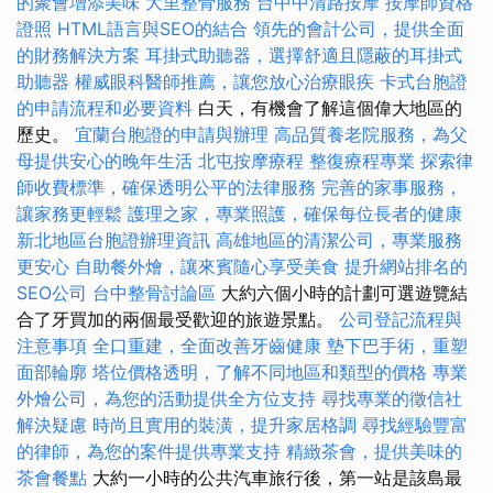
的聚會增添美味
大里整骨服務
台中中清路按摩
按摩師資格
證照
HTML語言與SEO的結合
領先的會計公司，提供全面
的財務解決方案
耳掛式助聽器，選擇舒適且隱蔽的耳掛式
助聽器
權威眼科醫師推薦，讓您放心治療眼疾
卡式台胞證
的申請流程和必要資料
白天，有機會了解這個偉大地區的
歷史。
宜蘭台胞證的申請與辦理
高品質養老院服務，為父
母提供安心的晚年生活
北屯按摩療程
整復療程專業
探索律
師收費標準，確保透明公平的法律服務
完善的家事服務，
讓家務更輕鬆
護理之家，專業照護，確保每位長者的健康
新北地區台胞證辦理資訊
高雄地區的清潔公司，專業服務
更安心
自助餐外燴，讓來賓隨心享受美食
提升網站排名的
SEO公司
台中整骨討論區
大約六個小時的計劃可選遊覽結
合了牙買加的兩個最受歡迎的旅遊景點。
公司登記流程與
注意事項
全口重建，全面改善牙齒健康
墊下巴手術，重塑
面部輪廓
塔位價格透明，了解不同地區和類型的價格
專業
外燴公司，為您的活動提供全方位支持
尋找專業的徵信社
解決疑慮
時尚且實用的裝潢，提升家居格調
尋找經驗豐富
的律師，為您的案件提供專業支持
精緻茶會，提供美味的
茶會餐點
大約一小時的公共汽車旅行後，第一站是該島最