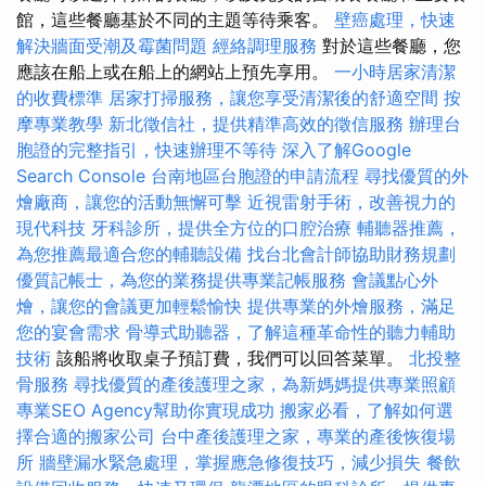
館，這些餐廳基於不同的主題等待乘客。
壁癌處理，快速
解決牆面受潮及霉菌問題
經絡調理服務
對於這些餐廳，您
應該在船上或在船上的網站上預先享用。
一小時居家清潔
的收費標準
居家打掃服務，讓您享受清潔後的舒適空間
按
摩專業教學
新北徵信社，提供精準高效的徵信服務
辦理台
胞證的完整指引，快速辦理不等待
深入了解Google
Search Console
台南地區台胞證的申請流程
尋找優質的外
燴廠商，讓您的活動無懈可擊
近視雷射手術，改善視力的
現代科技
牙科診所，提供全方位的口腔治療
輔聽器推薦，
為您推薦最適合您的輔聽設備
找台北會計師協助財務規劃
優質記帳士，為您的業務提供專業記帳服務
會議點心外
燴，讓您的會議更加輕鬆愉快
提供專業的外燴服務，滿足
您的宴會需求
骨導式助聽器，了解這種革命性的聽力輔助
技術
該船將收取桌子預訂費，我們可以回答菜單。
北投整
骨服務
尋找優質的產後護理之家，為新媽媽提供專業照顧
專業SEO Agency幫助你實現成功
搬家必看，了解如何選
擇合適的搬家公司
台中產後護理之家，專業的產後恢復場
所
牆壁漏水緊急處理，掌握應急修復技巧，減少損失
餐飲