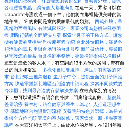
種風格的吧檯桌，打造理想的餐飲空間
自助餐外燴，提供
各種豐富餐點，讓每個人都能滿意
在這一天，乘客可以在
Cabarete海灘度過一個下午，他們將在那裡提供美味的當
地午餐。 它的房間是室內機艙最低的類別。
西式外燴，呈
現精緻西餐風味
有效滅鼠服務，專業公司為您解決鼠患困
擾
網路行銷的全面解決方案
探索坐月子的正確方式，讓您
擁有健康的產後生活
按摩療程介紹
台北外燴服務，滿足各
類活動的需求
申辦台胞證的台北服務
新竹徵信社，專業服
務守護您的權益
台北律師事務所，專業律師提供法律服務
這些是最低的客人水平，有空調的13平方米的房間，帶有自
己的廁所和浴室。
多樣化自助餐選擇，滿足所有賓客的需
求
台北記帳士推薦服務
坐月子中心，提供全面的月子照護
方案
快速掌握新北地區台胞證的申請流程
探索不同款式的
冷凍櫃，找到最合適的存儲解決方案
在較高級別的情況
下，您可以選擇帶有陽台的外艙，門廊艙或套房。
整復與
整骨治療
養生村，結合健康與養生，為老年人打造理想生
活
基隆地區台胞證辦理流程
安養院的特色與選擇，為長者
提供全方位照顧
完美的室內裝修，讓家焕然一新
指壓專業
課程
在大西洋和太平洋上，由於水位的差異，在1914年轉