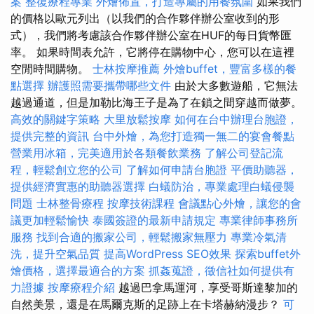
案
整復療程專業
外燴佈置，打造專屬的用餐氛圍
如果我們
的價格以歐元列出（以我們的合作夥伴辦公室收到的形
式），我們將考慮該合作夥伴辦公室在HUF的每日貨幣匯
率。 如果時間表允許，它將停在購物中心，您可以在這裡
空閒時間購物。
士林按摩推薦
外燴buffet，豐富多樣的餐
點選擇
辦護照需要攜帶哪些文件
由於大多數遊船，它無法
越過通道，但是加勒比海王子是為了在鎖之間穿越而做夢。
高效的關鍵字策略
大里放鬆按摩
如何在台中辦理台胞證，
提供完整的資訊
台中外燴，為您打造獨一無二的宴會餐點
營業用冰箱，完美適用於各類餐飲業務
了解公司登記流
程，輕鬆創立您的公司
了解如何申請台胞證
平價助聽器，
提供經濟實惠的助聽器選擇
白蟻防治，專業處理白蟻侵襲
問題
士林整骨療程
按摩技術課程
會議點心外燴，讓您的會
議更加輕鬆愉快
泰國簽證的最新申請規定
專業律師事務所
服務
找到合適的搬家公司，輕鬆搬家無壓力
專業冷氣清
洗，提升空氣品質
提高WordPress SEO效果
探索buffet外
燴價格，選擇最適合的方案
抓姦蒐證，徵信社如何提供有
力證據
按摩療程介紹
越過巴拿馬運河，享受哥斯達黎加的
自然美景，還是在馬爾克斯的足跡上在卡塔赫納漫步？
可