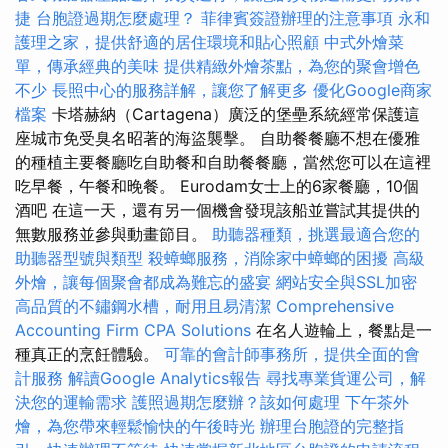
捷
台胞證過期怎麼處理？
菲律賓簽證辦理的注意事項
永和
護理之家，提供舒適的居住環境和貼心照顧
中式外燴菜
單，傳承經典的美味
提供精緻外燴茶點，為您的聚會增色
不少
長照中心的服務詳解，讓您了解更多
優化Google商家
檔案
卡塔赫納（Cartagena）廣泛的堡壘系統經常保護這
座城市免受臭名昭著的海盜襲擊。 自助餐餐廳不想在優雅
的種植主要餐廳吃自助餐和自助餐餐廳，當然您可以在這裡
吃早餐，午餐和晚餐。 Eurodam女士上的6家餐廳，10個
酒吧 在這一天，還有另一個機會發現該船並嘗試其提供的
無數服務並參與動畫節目。
助聽器種類，挑選最適合您的
助聽器型號與類型
殺蟑螂服務，消除家中蟑螂的困擾
高級
外燴，讓每個聚會都成為難忘的盛宴
網站安全與SSL加密
高品質的不鏽鋼水槽，耐用且易清潔
Comprehensive
Accounting Firm CPA Solutions
在名人遊輪上，餐點是一
種真正的烹飪體驗。
可靠的會計師事務所，提供全面的會
計服務
解讀Google Analytics報告
尋找專業貨運公司，解
決您的運輸需求
護照過期怎麼辦？該如何處理
下午茶外
燴，為您帶來輕鬆愉快的午後時光
辦理台胞證的完整指