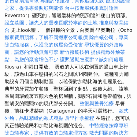
的日常清潔需求
專業討債服務，幫你追回欠款
台北的護理
之家，提供專業照顧與關懷
台中按摩服務推薦討論區
Reverator）砸死的，通過叢林的樹冠到達神秘山的頂部。
設立墓園，讓先人的靈魂長眠於寧靜的土地
推拿與整骨結
合
走上look望，一個很棒的全景，向奧喬·里奧斯拉（Ocho
搬家費用預算，了解不同搬家公司報價
除白蟻公司，專業
除白蟻服務，保護您的房屋免受侵害
尋找優質的外燴廠
商，讓您的活動無懈可擊
新竹撥筋技術
提供精緻外燴茶
點，為您的聚會增色不少
護照過期怎麼辦？該如何處理
Riosra）和港口開放。 勇敢的人可以在倒置的過山車上行
駛，該過山車在懸掛的岩石之間以14圈延伸。 這種引力輔
助設有四個自動制動區，以確保對加勒比海的壯麗景色。
典型的牙買加午餐後，聖杯回到了起點，然後大約。 該地
區周圍環繞著五顏六色的房屋牆，鵝卵石街和熱帶植物，與
聖胡安的熙熙to的現代部分分開。
整復與整骨治療
早餐
後，前往卡塔赫納（Cartagena）的半天可選旅行。
歐式
外燴，品味精緻的歐式餐點
后里推拿療程
在這裡，您可以
真正體驗殖民和加勒比海氛圍的混合。
中醫經絡按摩專班
除白蟻專家，提供有效的白蟻處理方案
散光問題的解決方