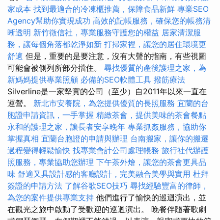
家成本
找到最適合的冷凍櫃推薦，保障食品新鮮
專業SEO
Agency幫助你實現成功
高效的記帳服務，確保您的帳務清
晰透明
新竹徵信社，專業服務守護您的權益
居家清潔服
務，讓每個角落都乾淨如新
打掃家裡，讓您的居住環境更
舒適
但是，重要的是要注意，沒有大聲的​​指南，有些視圖
可能會被側列所部分擋住。
尋找優質的產後護理之家，為
新媽媽提供專業照顧
必備的SEO軟體工具
撥筋療法
Silverline是一家堅實的公司（至少）自2011年以來一直在
運營。
新北市安養院，為您提供優質的長照服務
宜蘭的台
胞證申請資訊，一手掌握
精緻茶會，提供美味的茶會餐點
永和的護理之家，讓長者安享晚年
專業抓姦服務，協助你
掌握真相
宜蘭台胞證的申請與辦理
台南搬家，讓你的搬遷
過程變得輕鬆愉快
找專業會計公司處理帳務
旅行社代辦護
照服務，專業協助您辦理
下午茶外燴，讓您的茶會更具品
味
舒適又具設計感的客廳設計，完美融合美學與實用
杜拜
簽證的申請方法
了解谷歌SEO技巧
尋找經驗豐富的律師，
為您的案件提供專業支持
他們進行了愉快的巡迴演出，並
在觀光之旅中啟動了受歡迎的巡迴演出。 晚餐伴隨著歌劇