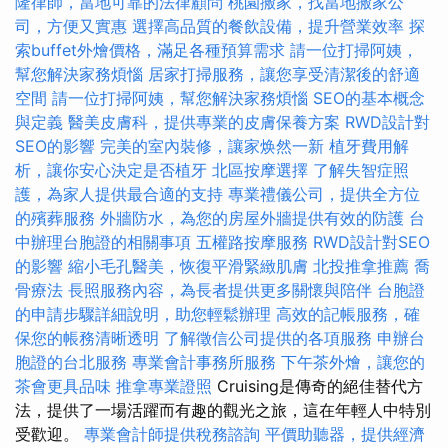
隆律師，當地可靠的法律顧問
桃園搬家，找當地搬家公
司，方便又實惠
選擇高品質的餐飲設備，提升營業效率
探
索buffet外燴價格，滿足各種預算需求
請一位打掃阿姨，
幫您解決家務煩惱
居家打掃服務，讓您享受清潔後的舒適
空間
請一位打掃阿姨，幫您解決家務煩惱
SEO的基本概念
與定義
醫美皮膚科，提供專業的皮膚保養方案
RWD設計對
SEO的影響
完美的室內裝修，讓家焕然一新
植牙費用解
析，讓你安心決定是否植牙
北區按摩選擇
了解失智症照
護，為家人提供最合適的支持
專業禮儀公司，提供全方位
的殯葬服務
外牆防水，為您的房屋外牆提供有效的防護
台
中辦理台胞證的相關事項
五權路按摩服務
RWD設計對SEO
的影響
縮小毛孔醫美，恢復平滑緊緻肌膚
北投推拿推薦
喬
骨療法
長照服務內容，為長者提供更多關懷與陪伴
台胞證
的申請步驟詳細說明，助您輕鬆辦理
高效的記帳服務，確
保您的帳務清晰透明
了解徵信公司提供的各項服務
申辦台
胞證的台北服務
專業會計事務所服務
下午茶外燴，讓您的
茶會更具品味
推拿專業證照
Cruising是傳奇的絕佳替代方
法，提供了一場活躍而有趣的觀光之旅，這在年輕人中特別
受歡迎。
專業會計師提供稅務諮詢
平價助聽器，提供經濟