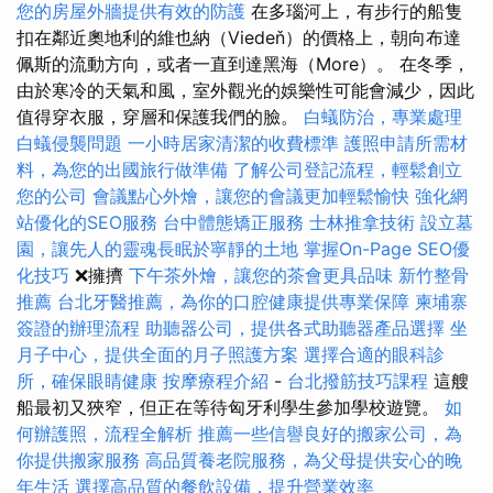
您的房屋外牆提供有效的防護
在多瑙河上，有步行的船隻
扣在鄰近奧地利的維也納（Viedeň）的價格上，朝向布達
佩斯的流動方向，或者一直到達黑海（More）。 在冬季，
由於寒冷的天氣和風，室外觀光的娛樂性可能會減少，因此
值得穿衣服，穿層和保護我們的臉。
白蟻防治，專業處理
白蟻侵襲問題
一小時居家清潔的收費標準
護照申請所需材
料，為您的出國旅行做準備
了解公司登記流程，輕鬆創立
您的公司
會議點心外燴，讓您的會議更加輕鬆愉快
強化網
站優化的SEO服務
台中體態矯正服務
士林推拿技術
設立墓
園，讓先人的靈魂長眠於寧靜的土地
掌握On-Page SEO優
化技巧
❌擁擠
下午茶外燴，讓您的茶會更具品味
新竹整骨
推薦
台北牙醫推薦，為你的口腔健康提供專業保障
柬埔寨
簽證的辦理流程
助聽器公司，提供各式助聽器產品選擇
坐
月子中心，提供全面的月子照護方案
選擇合適的眼科診
所，確保眼睛健康
按摩療程介紹
-
台北撥筋技巧課程
這艘
船最初又狹窄，但正在等待匈牙利學生參加學校遊覽。
如
何辦護照，流程全解析
推薦一些信譽良好的搬家公司，為
你提供搬家服務
高品質養老院服務，為父母提供安心的晚
年生活
選擇高品質的餐飲設備，提升營業效率