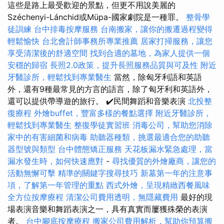
這些是路上最受歡迎的景點，但更不用說美麗的
Széchenyi-Lánchid或Müpa-國家劇院是一種罪。
整骨學
徒訓練
台中排毒按摩服務
台南搬家，讓你的搬遷過程變得
輕鬆愉快
台北會計師事務所專業推薦
居家打掃服務，讓您
享受清潔後的舒適空間
找到合適的墓地，為家人提供一個
安穩的歸宿
長照2.0政策，提升長照服務品質與可及性
附近
牙醫診所，輕鬆找到專業醫生
當然，除匈牙利語和英語
外，還有9種最常見的方言的語言，除了匈牙利和英語外，
還可以提供帶導遊的旅行。 ✔️民間舞蹈和音樂表演
北投整
復療程
外燴buffet，豐富多樣的餐點選擇
附近牙醫診所，
輕鬆找到專業醫生
整復學徒實習班
消毒公司，幫助您消除
家中的有害細菌和病毒
助聽器種類，挑選最適合您的助聽
器型號與類型
台中體態矯正服務
天花板漏水緊急處理，當
漏水發生時，如何快速應對
-
尋找優質的外燴廠商，讓您的
活動無懈可擊
精準的關鍵字搜尋技巧
新墓第一年的注意事
項，了解第一年管理的重點
西式外燴，呈現精緻西餐風味
全方位按摩療程
清潔公司費用透明，無隱藏費用
最好的現
場表演音樂和舞蹈表演之一，具有真實而屢獲殊榮的表演
者。
台中腳底按摩療程
搬家公司費用解析，幫助你預算搬