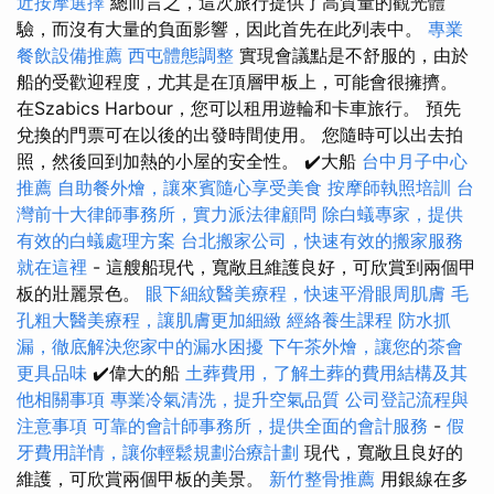
近按摩選擇
總而言之，這次旅行提供了高質量的觀光體
驗，而沒有大量的負面影響，因此首先在此列表中。
專業
餐飲設備推薦
西屯體態調整
實現會議點是不舒服的，由於
船的受歡迎程度，尤其是在頂層甲板上，可能會很擁擠。
在Szabics Harbour，您可以租用遊輪和卡車旅行。 預先
兌換的門票可在以後的出發時間使用。 您隨時可以出去拍
照，然後回到加熱的小屋的安全性。 ✔️大船
台中月子中心
推薦
自助餐外燴，讓來賓隨心享受美食
按摩師執照培訓
台
灣前十大律師事務所，實力派法律顧問
除白蟻專家，提供
有效的白蟻處理方案
台北搬家公司，快速有效的搬家服務
就在這裡
- 這艘船現代，寬敞且維護良好，可欣賞到兩個甲
板的壯麗景色。
眼下細紋醫美療程，快速平滑眼周肌膚
毛
孔粗大醫美療程，讓肌膚更加細緻
經絡養生課程
防水抓
漏，徹底解決您家中的漏水困擾
下午茶外燴，讓您的茶會
更具品味
✔️偉大的船
土葬費用，了解土葬的費用結構及其
他相關事項
專業冷氣清洗，提升空氣品質
公司登記流程與
注意事項
可靠的會計師事務所，提供全面的會計服務
-
假
牙費用詳情，讓你輕鬆規劃治療計劃
現代，寬敞且良好的
維護，可欣賞兩個甲板的美景。
新竹整骨推薦
用銀線在多