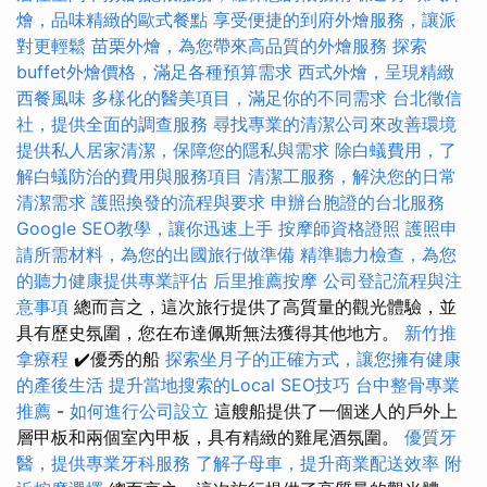
燴，品味精緻的歐式餐點
享受便捷的到府外燴服務，讓派
對更輕鬆
苗栗外燴，為您帶來高品質的外燴服務
探索
buffet外燴價格，滿足各種預算需求
西式外燴，呈現精緻
西餐風味
多樣化的醫美項目，滿足你的不同需求
台北徵信
社，提供全面的調查服務
尋找專業的清潔公司來改善環境
提供私人居家清潔，保障您的隱私與需求
除白蟻費用，了
解白蟻防治的費用與服務項目
清潔工服務，解決您的日常
清潔需求
護照換發的流程與要求
申辦台胞證的台北服務
Google SEO教學，讓你迅速上手
按摩師資格證照
護照申
請所需材料，為您的出國旅行做準備
精準聽力檢查，為您
的聽力健康提供專業評估
后里推薦按摩
公司登記流程與注
意事項
總而言之，這次旅行提供了高質量的觀光體驗，並
具有歷史氛圍，您在布達佩斯無法獲得其他地方。
新竹推
拿療程
✔️優秀的船
探索坐月子的正確方式，讓您擁有健康
的產後生活
提升當地搜索的Local SEO技巧
台中整骨專業
推薦
-
如何進行公司設立
這艘船提供了一個迷人的戶外上
層甲板和兩個室內甲板，具有精緻的雞尾酒氛圍。
優質牙
醫，提供專業牙科服務
了解子母車，提升商業配送效率
附