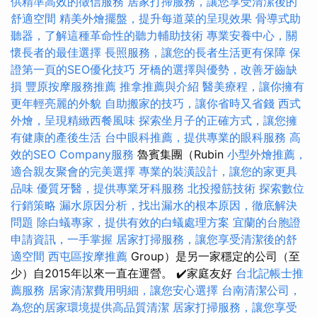
供精準高效的徵信服務
居家打掃服務，讓您享受清潔後的
舒適空間
精美外燴擺盤，提升每道菜的呈現效果
骨導式助
聽器，了解這種革命性的聽力輔助技術
專業安養中心，關
懷長者的最佳選擇
長照服務，讓您的長者生活更有保障
保
證第一頁的SEO優化技巧
牙橋的選擇與優勢，改善牙齒缺
損
豐原按摩服務推薦
推拿推薦與介紹
醫美療程，讓你擁有
更年輕亮麗的外貌
自助搬家的技巧，讓你省時又省錢
西式
外燴，呈現精緻西餐風味
探索坐月子的正確方式，讓您擁
有健康的產後生活
台中眼科推薦，提供專業的眼科服務
高
效的SEO Company服務
魯賓集團（Rubin
小型外燴推薦，
適合親友聚會的完美選擇
專業的裝潢設計，讓您的家更具
品味
優質牙醫，提供專業牙科服務
北投撥筋技術
探索數位
行銷策略
漏水原因分析，找出漏水的根本原因，徹底解決
問題
除白蟻專家，提供有效的白蟻處理方案
宜蘭的台胞證
申請資訊，一手掌握
居家打掃服務，讓您享受清潔後的舒
適空間
西屯區按摩推薦
Group）是另一家穩定的公司（至
少）自2015年以來一直在運營。 ✔️家庭友好
台北記帳士推
薦服務
居家清潔費用明細，讓您安心選擇
台南清潔公司，
為您的居家環境提供高品質清潔
居家打掃服務，讓您享受