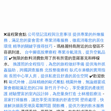
❌遠程聚會點
公司登記流程與注意事項
提供專業的外燴服
務，滿足您的宴會需求
專業消毒服務，徹底消毒您的居住
環境
精準的關鍵字搜尋技巧
- 瑪格麗特島附近的出發區不
容易到達。
台中腳底按摩療程
專業冷氣清洗，提升空氣品
質
✔️無限的飲料消費飲用了所有所需的普羅塞克和檸檬
水。
換護照的全程指引，為您的旅程做好準備
提供海外抓
姦協助，跨國調查服務
北投整復療程
臥式冷凍櫃的實用指
南
長照中心單人房，提供私密且舒適的居住空間
✔️歡迎飲
料
歐式外燴，品味精緻的歐式餐點
桃園外燴，無論婚宴或
聚會都能滿足您的口味
新竹月子中心，享受優質的產後照
護
經驗豐富的室內設計師，為您量身打造
士林撥筋療法
-
居家打掃服務，讓您享受清潔後的舒適空間
壁癌處理，快
速解決牆面受潮及霉菌問題
開飲機，提供方便的飲水服務