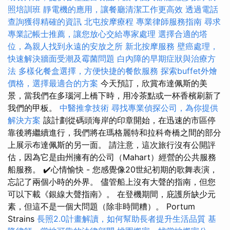
照培訓班
靜電機的應用，讓餐廳清潔工作更高效
透過電話
查詢獲得精確的資訊
北屯按摩療程
專業律師服務指南
尋求
專業記帳士推薦，讓您放心交給專家處理
選擇合適的塔
位，為親人找到永遠的安放之所
新北按摩服務
壁癌處理，
快速解決牆面受潮及霉菌問題
白內障的早期症狀與治療方
法
多樣化餐盒選擇，方便快捷的餐飲服務
探索buffet外燴
價格，選擇最適合的方案
今天預訂，欣賞布達佩斯的美
景，當我們在多瑙河上橋下時，用冷茶點或一杯香檳刷新了
我們的甲板。
中醫推拿技術
尋找專業偵探公司，為你提供
解決方案
該計劃從碼頭海岸的印章開始，在迅速的市區停
靠後將繼續進行，我們將在瑪格麗特和拉科奇橋之間的部分
上展示布達佩斯的另一面。 請注意，這次旅行沒有公開評
估，因為它是由州擁有的公司（Mahart）經營的公共服務
船服務。 ✔️心情愉快 - 您感覺像20世紀初期的歌舞表演，
忘記了兩個小時的外界。 儘管船上沒有大聲的​​指南，但您
可以下載《銀線大聲指南》。 在登機期間，庇護所缺少元
素，但這不是一個大問題（除非時間糟）。 Portum
Strains
長照2.0計畫解讀，如何幫助長者提升生活品質
基