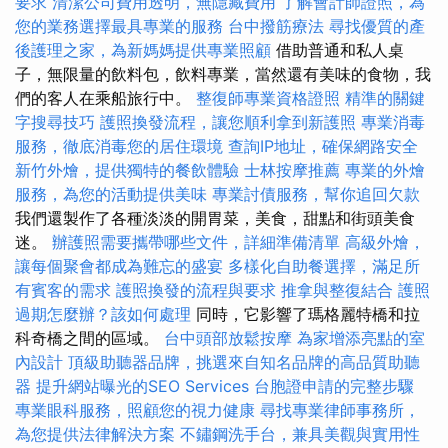
要求
清潔公司費用透明，無隱藏費用
了解會計師證照，為
您的業務選擇最具專業的服務
台中撥筋療法
尋找優質的產
後護理之家，為新媽媽提供專業照顧
借助普通和私人桌
子，無限量的飲料包，飲料專業，當然還有美味的食物，我
們的客人在乘船旅行中。
整復師專業資格證照
精準的關鍵
字搜尋技巧
護照換發流程，讓您順利拿到新護照
專業消毒
服務，徹底消毒您的居住環境
查詢IP地址，確保網路安全
新竹外燴，提供獨特的餐飲體驗
士林按摩推薦
專業的外燴
服務，為您的活動提供美味
專業討債服務，幫你追回欠款
我們還製作了各種淡淡的開胃菜，美食，甜點和街頭美食
迷。
辦護照需要攜帶哪些文件，詳細準備清單
高級外燴，
讓每個聚會都成為難忘的盛宴
多樣化自助餐選擇，滿足所
有賓客的需求
護照換發的流程與要求
推拿與整復結合
護照
過期怎麼辦？該如何處理
同時，它影響了瑪格麗特橋和拉
科奇橋之間的區域。
台中頭部放鬆按摩
為家增添亮點的室
內設計
頂級助聽器品牌，挑選來自知名品牌的高品質助聽
器
提升網站曝光的SEO Services
台胞證申請的完整步驟
專業眼科服務，照顧您的視力健康
尋找專業律師事務所，
為您提供法律解決方案
不鏽鋼洗手台，兼具美觀與實用性