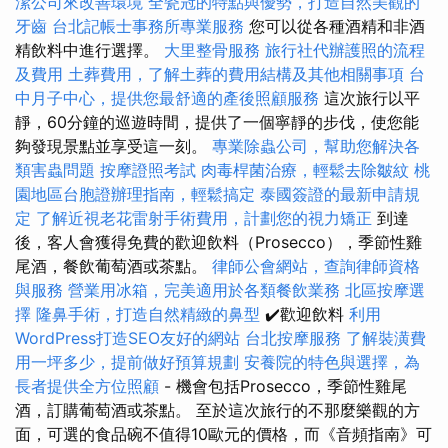
潔公司來改善環境
全瓷冠的特點與優勢，打造自然美觀的
牙齒
台北記帳士事務所專業服務
您可以從各種酒精和非酒
精飲料中進行選擇。
大里整骨服務
旅行社代辦護照的流程
及費用
土葬費用，了解土葬的費用結構及其他相關事項
台
中月子中心，提供您最舒適的產後照顧服務
這次旅行以平
靜，60分鐘的巡遊時間，提供了一個寧靜的步伐，使您能
夠發現景點並享受這一刻。
專業除蟲公司，幫助您解決各
類害蟲問題
按摩證照考試
肉毒桿菌治療，輕鬆去除皺紋
桃
園地區台胞證辦理指南，輕鬆搞定
泰國簽證的最新申請規
定
了解近視老花雷射手術費用，計劃您的視力矯正
到達
後，客人會獲得免費的歡迎飲料（Prosecco），季節性雞
尾酒，餐飲葡萄酒或茶點。
律師公會網站，查詢律師資格
與服務
營業用冰箱，完美適用於各類餐飲業務
北區按摩選
擇
隆鼻手術，打造自然精緻的鼻型
✔️歡迎飲料
利用
WordPress打造SEO友好的網站
台北按摩服務
了解裝潢費
用一坪多少，提前做好預算規劃
安養院的特色與選擇，為
長者提供全方位照顧
- 機會包括Prosecco，季節性雞尾
酒，訂購葡萄酒或茶點。 至於這次旅行的不那麼樂觀的方
面，可選的食品碗不值得10歐元的價格，而《音頻指南》可