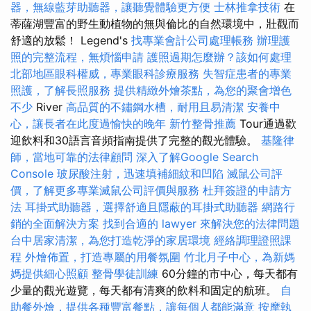
器，無線藍芽助聽器，讓聽覺體驗更方便
士林推拿技術
在
蒂薩湖豐富的野生動植物的無與倫比的自然環境中，壯觀而
舒適的放鬆！ Legend's
找專業會計公司處理帳務
辦理護
照的完整流程，無煩惱申請
護照過期怎麼辦？該如何處理
北部地區眼科權威，專業眼科診療服務
失智症患者的專業
照護，了解長照服務
提供精緻外燴茶點，為您的聚會增色
不少
River
高品質的不鏽鋼水槽，耐用且易清潔
安養中
心，讓長者在此度過愉快的晚年
新竹整骨推薦
Tour通過歡
迎飲料和30語言音頻指南提供了完整的觀光體驗。
基隆律
師，當地可靠的法律顧問
深入了解Google Search
Console
玻尿酸注射，迅速填補細紋和凹陷
滅鼠公司評
價，了解更多專業滅鼠公司評價與服務
杜拜簽證的申請方
法
耳掛式助聽器，選擇舒適且隱蔽的耳掛式助聽器
網路行
銷的全面解決方案
找到合適的 lawyer 來解決您的法律問題
台中居家清潔，為您打造乾淨的家居環境
經絡調理證照課
程
外燴佈置，打造專屬的用餐氛圍
竹北月子中心，為新媽
媽提供細心照顧
整骨學徒訓練
60分鐘的市中心，每天都有
少量的觀光遊覽，每天都有清爽的飲料和固定的航班。
自
助餐外燴，提供各種豐富餐點，讓每個人都能滿意
按摩執