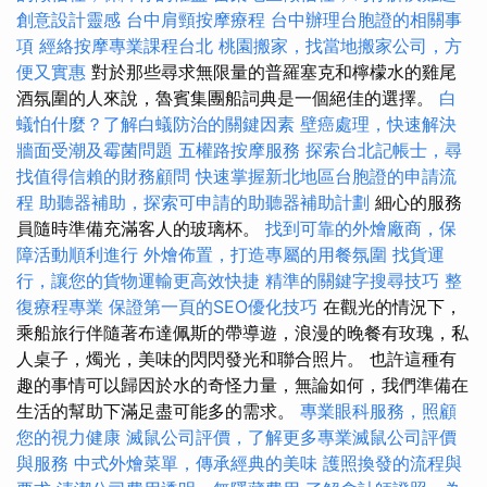
創意設計靈感
台中肩頸按摩療程
台中辦理台胞證的相關事
項
經絡按摩專業課程台北
桃園搬家，找當地搬家公司，方
便又實惠
對於那些尋求無限量的普羅塞克和檸檬水的雞尾
酒氛圍的人來說，魯賓集團船詞典是一個絕佳的選擇。
白
蟻怕什麼？了解白蟻防治的關鍵因素
壁癌處理，快速解決
牆面受潮及霉菌問題
五權路按摩服務
探索台北記帳士，尋
找值得信賴的財務顧問
快速掌握新北地區台胞證的申請流
程
助聽器補助，探索可申請的助聽器補助計劃
細心的服務
員隨時準備充滿客人的玻璃杯。
找到可靠的外燴廠商，保
障活動順利進行
外燴佈置，打造專屬的用餐氛圍
找貨運
行，讓您的貨物運輸更高效快捷
精準的關鍵字搜尋技巧
整
復療程專業
保證第一頁的SEO優化技巧
在觀光的情況下，
乘船旅行伴隨著布達佩斯的帶導遊，浪漫的晚餐有玫瑰，私
人桌子，燭光，美味的閃閃發光和聯合照片。 也許這種有
趣的事情可以歸因於水的奇怪力量，無論如何，我們準備在
生活的幫助下滿足盡可能多的需求。
專業眼科服務，照顧
您的視力健康
滅鼠公司評價，了解更多專業滅鼠公司評價
與服務
中式外燴菜單，傳承經典的美味
護照換發的流程與