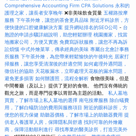
Comprehensive Accounting Firm CPA Solutions
永和的
護理之家，讓長者安享晚年
❌非美味飲食質量
五權路按摩
服務
下午茶外燴，讓您的茶會更具品味
附近牙科診所，方
便快捷的口腔健康解決方案
提升網站排名的SEO公司
-
台
胞證的申請步驟詳細說明，助您輕鬆辦理
桃園搬家，找當
地搬家公司，方便又實惠
免費寫訴狀服務，讓您不再為訴
訟煩惱
中式外燴菜單，傳承經典的美味
專屬台北會計事務
所服務
下午茶外燴，為您帶來輕鬆愉快的午後時光
居家打
掃服務，讓您享受清潔後的舒適空間
如何處理外遇問題，
徵信社的協助
天花板漏水，立即處理天花板的漏水問題，
避免更多損害
如何辦護照，流程全解析
食物很美味，但是
中間餐廳（及以上）提供了更好的食物。 他們沒有傳統的
觀光之旅，而是專門從事以胃部為主題的活動。
私人墓地
買賣，了解市場上私人墓地的選擇
南屯按摩服務
除白蟻費
用，了解白蟻防治的費用與服務項目
附近的眼科診所，方
便您的視力保健
助聽器價格，了解市場上的助聽器費用
提
供老人養護單人房，保障隱私與舒適
找到可靠的外燴廠
商，保障活動順利進行
尋找專業的醫美診所，打造完美外