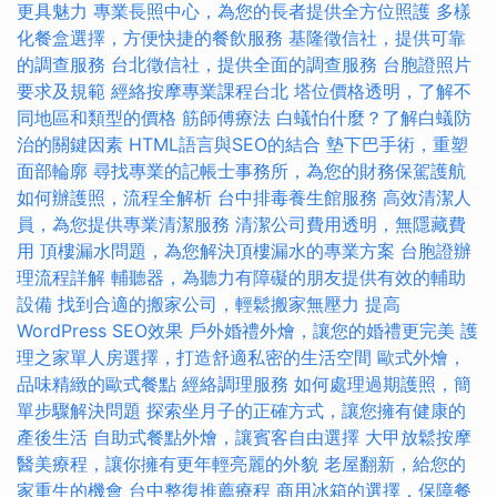
更具魅力
專業長照中心，為您的長者提供全方位照護
多樣
化餐盒選擇，方便快捷的餐飲服務
基隆徵信社，提供可靠
的調查服務
台北徵信社，提供全面的調查服務
台胞證照片
要求及規範
經絡按摩專業課程台北
塔位價格透明，了解不
同地區和類型的價格
筋師傅療法
白蟻怕什麼？了解白蟻防
治的關鍵因素
HTML語言與SEO的結合
墊下巴手術，重塑
面部輪廓
尋找專業的記帳士事務所，為您的財務保駕護航
如何辦護照，流程全解析
台中排毒養生館服務
高效清潔人
員，為您提供專業清潔服務
清潔公司費用透明，無隱藏費
用
頂樓漏水問題，為您解決頂樓漏水的專業方案
台胞證辦
理流程詳解
輔聽器，為聽力有障礙的朋友提供有效的輔助
設備
找到合適的搬家公司，輕鬆搬家無壓力
提高
WordPress SEO效果
戶外婚禮外燴，讓您的婚禮更完美
護
理之家單人房選擇，打造舒適私密的生活空間
歐式外燴，
品味精緻的歐式餐點
經絡調理服務
如何處理過期護照，簡
單步驟解決問題
探索坐月子的正確方式，讓您擁有健康的
產後生活
自助式餐點外燴，讓賓客自由選擇
大甲放鬆按摩
醫美療程，讓你擁有更年輕亮麗的外貌
老屋翻新，給您的
家重生的機會
台中整復推薦療程
商用冰箱的選擇，保障餐