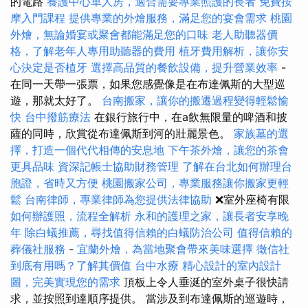
的電路
養護中心單人房，適合需要專業照護的長者
免費按
摩入門課程
提供專業的外燴服務，滿足您的宴會需求
桃園
外燴，無論婚宴或聚會都能滿足您的口味
老人助聽器價
格，了解老年人專用助聽器的費用
植牙費用解析，讓你安
心決定是否植牙
選擇高品質的餐飲設備，提升營業效率
-
在同一天帶一張票，如果您感覺像是在布達佩斯的大型巡
遊，那就太好了。
台南搬家，讓你的搬遷過程變得輕鬆愉
快
台中撥筋療法
在銀行旅行中，在a飲無限量的啤酒和披
薩的同時，欣賞從布達佩斯到河的壯麗景色。
家族墓的選
擇，打造一個代代相傳的安息地
下午茶外燴，讓您的茶會
更具品味
資深記帳士協助財務管理
了解在台北如何辦理台
胞證，省時又方便
桃園搬家公司，專業服務讓你搬家更輕
鬆
台南律師，專業律師為您提供法律協助
❌室外座椅有限
如何辦護照，流程全解析
永和的護理之家，讓長者安享晚
年
除白蟻推薦，尋找值得信賴的白蟻防治公司
值得信賴的
葬儀社服務
-
宜蘭外燴，為當地聚會帶來美味選擇
徵信社
到底有用嗎？了解其價值
台中水療
精心設計的室內設計
圖，完美實現您的需求
頂板上令人垂涎的室外桌子很快請
求，並按照到達順序提供。 當涉及到布達佩斯的巡遊時，