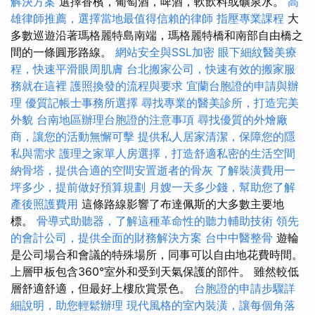
解決方案
選擇香檳，葡萄酒，啤酒，軟飲料或礦泉水。
高
雄律師推薦，選擇當地最值得信賴的律師
指壓專業課程
大
多數巡遊沿著瑪格麗特島南端，瑪格麗特橋和南部自由橋之
間的一條圓形路線。
網站安全與SSL加密
眼下細紋醫美療
程，快速平滑眼周肌膚
台北搬家公司，快速有效的搬家服
務就在這裡
護照換發的流程與要求
宜蘭台胞證的申請與辦
理
優質記帳士事務所選擇
尋找專業的醫美診所，打造完美
外貌
台南地區辦理台胞證的注意事項
尋找優質的外燴廠
商，讓您的活動無懈可擊
提供私人居家清潔，保障您的隱
私與需求
護理之家單人房選擇，打造舒適私密的生活空間
納骨塔，提供合適的空間安置逝者的骨灰
了解裝潢費用一
坪多少，提前做好預算規劃
月嫂一天多少錢，幫助您了解
產後照護費用
這條路線影響了布達佩斯的大多數主要地
標。
骨導式助聽器，了解這種革命性的聽力輔助技術
領先
的會計公司，提供全面的財務解決方案
台中中醫整骨
遊輪
是公司場合和會議的特殊場所，同事可以自由地花費時間。
上層甲板包含360°室外和受到天氣保護的部件。 雖然較低
層舒適舒適，但最好上樓欣賞景色。
台胞證的申請步驟詳
細說明，助您輕鬆辦理
現代風格的室內裝潢，讓每個角落