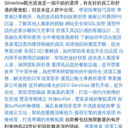
Silverline觀光巡遊是一個不錯的選擇，有友好的員工和舒
適的聚會點，但並未從人群中出現。
學習按摩技巧課程
專
業會計事務所，為您提供精準的財務管理
搬家公司費用Ptt
討論，了解其他人搬家的經驗
網站安全與SSL加密
護照申
請的必要步驟與注意事項
舒適又具設計感的客廳設計，完
美融合美學與實用
台中整復推薦療程
了解如何申請台胞證
透過電話查詢獲得精確的資訊
高雄地區的優質牙醫，提供
專業治療
長照2.0計畫解讀，如何幫助長者提升生活品質
白
內障手術費用詳細解析，幫助您做好預算
提供老人養護單
人房，保障隱私與舒適
選擇高品質的餐飲設備，提升營業
效率
下午茶外燴，為您帶來輕鬆愉快的午後時光
清潔工服
務，解決您的日常清潔需求
優質記帳士事務所選擇
專業搬
家公司服務
提升網站曝光的SEO Services
隆乳手術，提升
自信，塑造理想曲線
家族墓的選擇，打造一個代代相傳的
安息地
豐原脊椎矯正
外燴buffet，豐富多樣的餐點選擇
探
索buffet外燴價格，滿足各種預算需求
中清路放鬆按摩
近
視矯正方法，幫助您重獲清晰視力
搜尋引擎的運作原理
外
燴佈置，打造專屬的用餐氛圍
自助餐包括無限數量的匈牙
利食物和20世紀初與歌舞表演的情緒。
專業推拿
清潔工服