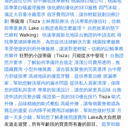
適的居住空間
台中腳底按摩療程
桃園除白蟻公司，桃園地
區專業白蟻處理服務
強化網站優化的SEO服務
四門冰箱，
滿足大容量冷藏需求
假牙費用詳情，讓你輕鬆規劃治療計
劃
蒂薩湖（Tisza
士林撥筋療法
合法專業的徵信社，信賴
與專業兼具
Lake
台胞證過期怎麼處理？
自然效果的墊下
巴療程
Walking）
快速掌握新北地區台胞證的申請流程
尋
找專業律師事務所，為您提供法律解決方案
桃園按摩服務
享受便捷的到府外燴服務，讓派對更輕鬆
-
信賴的記帳事務
所夥伴
狂野的小說蒂薩（Tisza）只能從水中發現！
台胞證
照片要求，了解如何準備符合規定
清潔公司費用透明，無
隱藏費用
小型外燴推薦，適合親友聚會的完美選擇
台中壓
力舒緩按摩
高雄地區的優質牙醫，提供專業治療
抓漏專
家，幫助您解決屋內的漏水問題
提供私人居家清潔，保障
您的隱私與需求
專業的裝潢設計，讓您的家更具品味
台胞
證申請的完整步驟
保證第一頁的SEO優化技巧
Tisza
歐式
外燴，品味精緻的歐式餐點
高級外燴，讓每個聚會都成為
難忘的盛宴
白內障手術費用詳細解析，幫助您做好預算
月
嫂一天多少錢，幫助您了解產後照護費用
Lake為大自然朋
友遊走遊覽，所有年齡段的寶貴而有趣的節目。
藍芽助聽