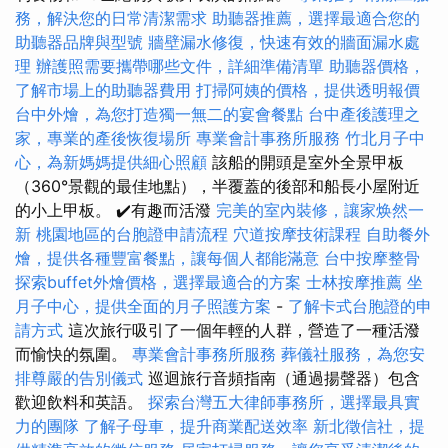
務，解決您的日常清潔需求
助聽器推薦，選擇最適合您的
助聽器品牌與型號
牆壁漏水修復，快速有效的牆面漏水處
理
辦護照需要攜帶哪些文件，詳細準備清單
助聽器價格，
了解市場上的助聽器費用
打掃阿姨的價格，提供透明報價
台中外燴，為您打造獨一無二的宴會餐點
台中產後護理之
家，專業的產後恢復場所
專業會計事務所服務
竹北月子中
心，為新媽媽提供細心照顧
該船的開頭是室外全景甲板
（360°景觀的最佳地點），半覆蓋的後部和船長小屋附近
的小上甲板。 ✔️有趣而活潑
完美的室內裝修，讓家焕然一
新
桃園地區的台胞證申請流程
穴道按摩技術課程
自助餐外
燴，提供各種豐富餐點，讓每個人都能滿意
台中按摩整骨
探索buffet外燴價格，選擇最適合的方案
士林按摩推薦
坐
月子中心，提供全面的月子照護方案
-
了解卡式台胞證的申
請方式
這次旅行吸引了一個年輕的人群，營造了一種活潑
而愉快的氛圍。
專業會計事務所服務
葬儀社服務，為您安
排尊嚴的告別儀式
巡迴旅行音頻指南（通過揚聲器）包含
歡迎飲料和英語。
探索台灣五大律師事務所，選擇最具實
力的團隊
了解子母車，提升商業配送效率
新北徵信社，提