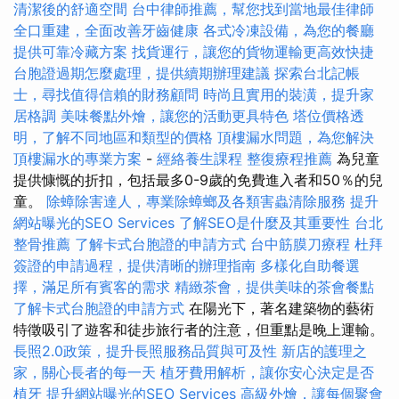
清潔後的舒適空間
台中律師推薦，幫您找到當地最佳律師
全口重建，全面改善牙齒健康
各式冷凍設備，為您的餐廳
提供可靠冷藏方案
找貨運行，讓您的貨物運輸更高效快捷
台胞證過期怎麼處理，提供續期辦理建議
探索台北記帳
士，尋找值得信賴的財務顧問
時尚且實用的裝潢，提升家
居格調
美味餐點外燴，讓您的活動更具特色
塔位價格透
明，了解不同地區和類型的價格
頂樓漏水問題，為您解決
頂樓漏水的專業方案
-
經絡養生課程
整復療程推薦
為兒童
提供慷慨的折扣，包括最多0-9歲的免費進入者和50％的兒
童。
除蟑除害達人，專業除蟑螂及各類害蟲清除服務
提升
網站曝光的SEO Services
了解SEO是什麼及其重要性
台北
整骨推薦
了解卡式台胞證的申請方式
台中筋膜刀療程
杜拜
簽證的申請過程，提供清晰的辦理指南
多樣化自助餐選
擇，滿足所有賓客的需求
精緻茶會，提供美味的茶會餐點
了解卡式台胞證的申請方式
在陽光下，著名建築物的藝術
特徵吸引了遊客和徒步旅行者的注意，但重點是晚上運輸。
長照2.0政策，提升長照服務品質與可及性
新店的護理之
家，關心長者的每一天
植牙費用解析，讓你安心決定是否
植牙
提升網站曝光的SEO Services
高級外燴，讓每個聚會