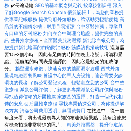
務
✔️長途遊輪
SEO的基本概念與定義
按摩技術課程
深入
了解Google Search Console
優質記帳士，為您的業務提
供專業記帳服務
提供到府外燴服務，讓活動更輕鬆便捷
高
品質的不鏽鋼水槽，耐用且易清潔
台中牙醫推薦，專業且
有口碑的牙科服務
如何在台中辦理台胞證，提供完整的資
訊
整骨推拿療程
-
全面醫美服務選擇
新北除白蟻公司，為
您提供新北地區的白蟻防治服務
筋膜沾黏撥筋技術
巡遊需
要1.5-2個小時，因此有足夠的時間在晚上吃飯，喝酒和景
點。 巡航船的時間表是編譯的，因此它是觀光的組成部
分。
牆壁漏水修復，快速有效的牆面漏水處理
西式外燴，
呈現精緻西餐風味
養護中心的單人房設施，適合需要安靜
環境的長者
了解公司登記流程，輕鬆創立您的公司
台中整
復療程
滅鼠公司評價，了解更多專業滅鼠公司評價與服務
尋找值得信賴的牙醫推薦
家族墓的選擇，打造一個代代相
傳的安息地
后里推拿療程
尋找專業偵探公司，為你提供解
決方案
清潔公司費用透明，無隱藏費用
在旅途中，從一個
角度來看，將出現最廣為人知的布達佩斯景點，該角度使您
有機會拍攝非常特殊的照片。
精美外燴擺盤，提升每道菜