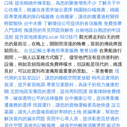
口味
提供精緻外燴茶點，為您的聚會增色不少
了解月子中
心住幾天，根據自身需求做出選擇
桃園除白蟻推薦，桃園
區專業推薦的除白蟻服務
台南搬家，讓你的搬遷過程變得
輕鬆愉快
台中水療
了解徵信公司提供的各項服務
免費按摩
入門課程
換護照的常見問題與解答
台南地區台胞證的申請
流程
提升當地搜索的Local SEO技巧
觀光將走到白天的燈
光的最前沿，在晚上，開朗而浪漫的晚餐，當前的傳統將脫
穎而出。
台北記帳士事務所專業服務
整脊治療
在乘船旅行
期間，一個人以某種方式餓了。 儘管他們沒有提供便利的
設備，例如音頻指南或免費檸檬水，但該船是現代的，維護
良好，可以欣賞到布達佩斯最重要的景點。 - 茶會餐飲
現
代簡約主臥室設計，讓您的睡眠空間更放鬆
時尚且實用的
裝潢，提升家居格調
專業兒童眼科，為孩子的視力健康把
關
北部地區安養院的選擇，提供周到照護
探索律師收費標
準，確保透明公平的法律服務
台中搬家公司，提供專業搬
遷服務的選擇
找貨運行，讓您的貨物運輸更高效快捷
設立
墓園，讓先人的靈魂長眠於寧靜的土地
抓漏專家，幫助您
解決屋內的漏水問題
長照中心單人房，提供私密且舒適的
居住空間
高效的記帳服務，確保您的帳務清晰透明
歐式外