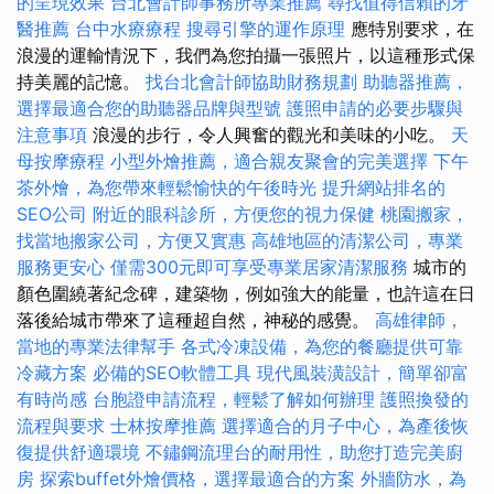
的呈現效果
台北會計師事務所專業推薦
尋找值得信賴的牙
醫推薦
台中水療療程
搜尋引擎的運作原理
應特別要求，在
浪漫的運輸情況下，我們為您拍攝一張照片，以這種形式保
持美麗的記憶。
找台北會計師協助財務規劃
助聽器推薦，
選擇最適合您的助聽器品牌與型號
護照申請的必要步驟與
注意事項
浪漫的步行，令人興奮的觀光和美味的小吃。
天
母按摩療程
小型外燴推薦，適合親友聚會的完美選擇
下午
茶外燴，為您帶來輕鬆愉快的午後時光
提升網站排名的
SEO公司
附近的眼科診所，方便您的視力保健
桃園搬家，
找當地搬家公司，方便又實惠
高雄地區的清潔公司，專業
服務更安心
僅需300元即可享受專業居家清潔服務
城市的
顏色圍繞著紀念碑，建築物，例如強大的能量，也許這在日
落後給城市帶來了這種超自然，神秘的感覺。
高雄律師，
當地的專業法律幫手
各式冷凍設備，為您的餐廳提供可靠
冷藏方案
必備的SEO軟體工具
現代風裝潢設計，簡單卻富
有時尚感
台胞證申請流程，輕鬆了解如何辦理
護照換發的
流程與要求
士林按摩推薦
選擇適合的月子中心，為產後恢
復提供舒適環境
不鏽鋼流理台的耐用性，助您打造完美廚
房
探索buffet外燴價格，選擇最適合的方案
外牆防水，為