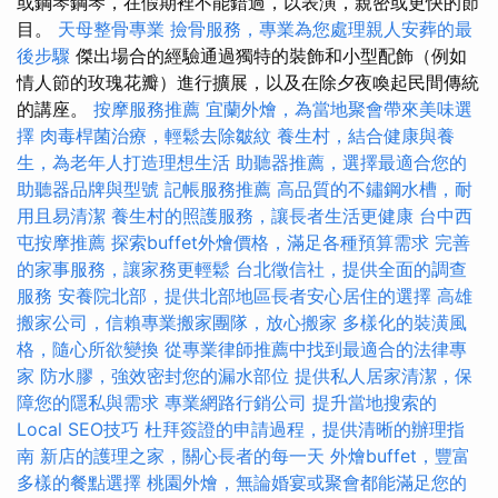
或鋼琴鋼琴，在假期裡不能錯過，以表演，親密或更快的節
目。
天母整骨專業
撿骨服務，專業為您處理親人安葬的最
後步驟
傑出場合的經驗通過獨特的裝飾和小型配飾（例如
情人節的玫瑰花瓣）進行擴展，以及在除夕夜喚起民間傳統
的講座。
按摩服務推薦
宜蘭外燴，為當地聚會帶來美味選
擇
肉毒桿菌治療，輕鬆去除皺紋
養生村，結合健康與養
生，為老年人打造理想生活
助聽器推薦，選擇最適合您的
助聽器品牌與型號
記帳服務推薦
高品質的不鏽鋼水槽，耐
用且易清潔
養生村的照護服務，讓長者生活更健康
台中西
屯按摩推薦
探索buffet外燴價格，滿足各種預算需求
完善
的家事服務，讓家務更輕鬆
台北徵信社，提供全面的調查
服務
安養院北部，提供北部地區長者安心居住的選擇
高雄
搬家公司，信賴專業搬家團隊，放心搬家
多樣化的裝潢風
格，隨心所欲變換
從專業律師推薦中找到最適合的法律專
家
防水膠，強效密封您的漏水部位
提供私人居家清潔，保
障您的隱私與需求
專業網路行銷公司
提升當地搜索的
Local SEO技巧
杜拜簽證的申請過程，提供清晰的辦理指
南
新店的護理之家，關心長者的每一天
外燴buffet，豐富
多樣的餐點選擇
桃園外燴，無論婚宴或聚會都能滿足您的