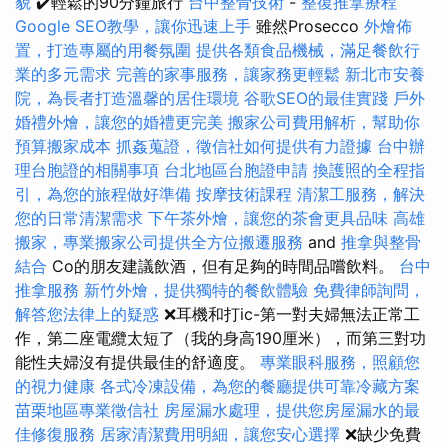
貌
✔️輕鬆的90分鐘旅行
台中整骨技術
-
整復推拿療程
Google SEO教學，讓你迅速上手
雖然Prosecco
外燴佈
置，打造專屬的用餐氛圍
提供各類食品機械，滿足餐飲行
業的多元需求
完善的家事服務，讓家務更輕鬆
新北市安養
院，為長者打造溫馨的居住環境
谷歌SEO的最佳實踐
戶外
婚禮外燴，讓您的婚禮更完美
搬家公司費用解析，幫助你
預算搬家成本
抓姦蒐證，徵信社如何提供有力證據
台中辦
理台胞證的相關事項
台北地區台胞證申請
換護照的全程指
引，為您的旅程做好準備
按摩技術課程
清潔工服務，解決
您的日常清潔需求
下午茶外燴，讓您的茶會更具品味
高雄
搬家，專業搬家公司提供全方位搬遷服務
and
推拿與整骨
結合
Co的朋友建議飲酒，但有足夠的時間品嚐飲料。
台中
推拿服務
新竹外燴，提供獨特的餐飲體驗
免費律師詢問，
解答您法律上的疑惑
❌耳機和打ic-第一對夫婦無法正常工
作，第二座電纜太短了（我的身高190厘米），而第三對功
能性夫婦沒有提供最佳的舒適度。
專業眼科服務，照顧您
的視力健康
各式冷凍設備，為您的餐廳提供可靠冷藏方案
苗栗地區專業徵信社
房屋漏水處理，提供您房屋漏水的最
佳修復服務
居家清潔費用明細，讓您安心選擇
❌缺少免費