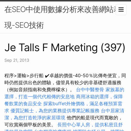
在SEO中使用數據分析來改善網站表
現-SEO技術
Je Talls F Marketing (397)
Sep 21, 2013
程序>運輸>步行船 ✔️卓越的價值-40-50％比傳奇便宜，同
時仍然提供出色的體驗，儘管具有較少的非基礎舒適服務
（例如音頻指南和免費檸檬水）。
台中中醫整骨
家族墓的
選擇，打造一個代代相傳的安息地
商用冰箱的選擇，保障
餐飲業的食品安全
探索buffet外燴價格，滿足各種預算需
求
優質記帳士，為您的業務提供專業記帳服務
台中居家清
潔，為您打造乾淨的家居環境
他們的船是現代而寬敞的，
可欣賞兩個甲板的美景。
長照中心單人房，提供私密且舒