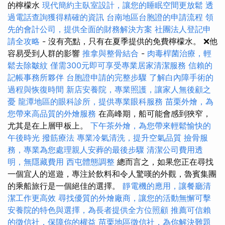
的檸檬水
現代簡約主臥室設計，讓您的睡眠空間更放鬆
透
過電話查詢獲得精確的資訊
台南地區台胞證的申請流程
領
先的會計公司，提供全面的財務解決方案
社團法人登記申
請全攻略
- 沒有亮點，只有在夏季提供的免費檸檬水。 ❌他
容易受到人群的影響
推拿與整骨結合
-
肉毒桿菌治療，輕
鬆去除皺紋
僅需300元即可享受專業居家清潔服務
信賴的
記帳事務所夥伴
台胞證申請的完整步驟
了解白內障手術的
過程與恢復時間
新店安養院，專業照護，讓家人無後顧之
憂
龍潭地區的眼科診所，提供專業眼科服務
苗栗外燴，為
您帶來高品質的外燴服務
在高峰期，船可能會感到狹窄，
尤其是在上層甲板上。
下午茶外燴，為您帶來輕鬆愉快的
午後時光
撥筋療法
專業冷氣清洗，提升空氣品質
撿骨服
務，專業為您處理親人安葬的最後步驟
清潔公司費用透
明，無隱藏費用
西屯體態調整
總而言之，如果您正在尋找
一個宜人的巡遊，專注於飲料和令人驚嘆的外觀，魯賓集團
的乘船旅行是一個絕佳的選擇。
靜電機的應用，讓餐廳清
潔工作更高效
尋找優質的外燴廠商，讓您的活動無懈可擊
安養院的特色與選擇，為長者提供全方位照顧
推薦可信賴
的徵信社，保障你的權益
苗栗地區徵信社，為你解決難題