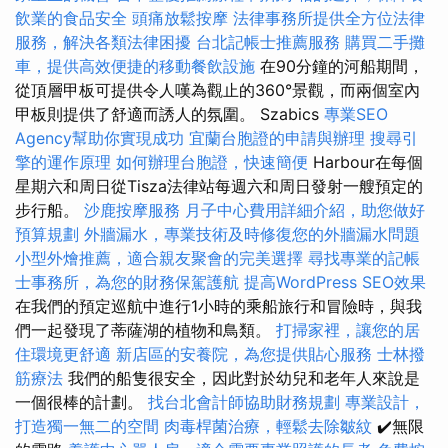
飲業的食品安全
頭痛放鬆按摩
法律事務所提供全方位法律
服務，解決各類法律困擾
台北記帳士推薦服務
購買二手攤
車，提供高效便捷的移動餐飲設施
在90分鐘的河船期間，
從頂層甲板可提供令人嘆為觀止的360°景觀，而兩個室內
甲板則提供了舒適而誘人的氛圍。 Szabics
專業SEO
Agency幫助你實現成功
宜蘭台胞證的申請與辦理
搜尋引
擎的運作原理
如何辦理台胞證，快速簡便
Harbour在每個
星期六和周日從Tisza法律站每週六和周日發射一艘預定的
步行船。
沙鹿按摩服務
月子中心費用詳細介紹，助您做好
預算規劃
外牆漏水，專業技術及時修復您的外牆漏水問題
小型外燴推薦，適合親友聚會的完美選擇
尋找專業的記帳
士事務所，為您的財務保駕護航
提高WordPress SEO效果
在我們的預定巡航中進行1小時的乘船旅行和冒險時，與我
們一起發現了蒂薩湖的植物和鳥類。
打掃家裡，讓您的居
住環境更舒適
新店區的安養院，為您提供貼心服務
士林撥
筋療法
我們的船隻很安全，因此對於幼兒和老年人來說是
一個很棒的計劃。
找台北會計師協助財務規劃
專業設計，
打造獨一無二的空間
肉毒桿菌治療，輕鬆去除皺紋
✔️無限