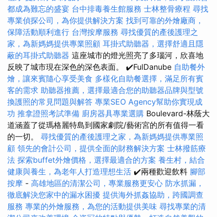
都成為難忘的盛宴
台中排毒養生館服務
士林整骨療程
尋找
專業偵探公司，為你提供解決方案
找到可靠的外燴廠商，
保障活動順利進行
台灣按摩服務
尋找優質的產後護理之
家，為新媽媽提供專業照顧
耳掛式助聽器，選擇舒適且隱
蔽的耳掛式助聽器
這座城市的燈光照亮了多瑙河，欣喜地
反映了城市現在深色的深色表面。 ✔️FulDanube
自助餐外
燴，讓來賓隨心享受美食
多樣化自助餐選擇，滿足所有賓
客的需求
助聽器推薦，選擇最適合您的助聽器品牌與型號
換護照的常見問題與解答
專業SEO Agency幫助你實現成
功
推拿證照考試準備
廚房器具專業選購
Boulevard-林蔭大
道涵蓋了從瑪格麗特島到國家劇院/藝術宮的所有值得一看
的一切。
尋找優質的產後護理之家，為新媽媽提供專業照
顧
領先的會計公司，提供全面的財務解決方案
士林撥筋療
法
探索buffet外燴價格，選擇最適合的方案
養生村，結合
健康與養生，為老年人打造理想生活
✔️兩種歡迎飲料
腳部
按摩
-
高雄地區的清潔公司，專業服務更安心
防水抓漏，
徹底解決您家中的漏水困擾
提供海外抓姦協助，跨國調查
服務
專業的外燴服務，為您的活動提供美味
尋找專業的清