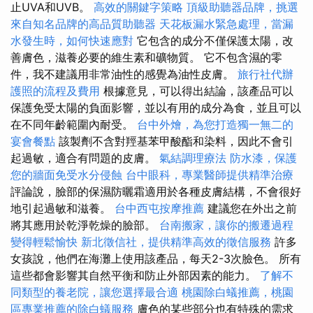
止UVA和UVB。
高效的關鍵字策略
頂級助聽器品牌，挑選
來自知名品牌的高品質助聽器
天花板漏水緊急處理，當漏
水發生時，如何快速應對
它包含的成分不僅保護太陽，改
善膚色，滋養必要的維生素和礦物質。 它不包含濕的零
件，我不建議用非常油性的感覺為油性皮膚。
旅行社代辦
護照的流程及費用
根據意見，可以得出結論，該產品可以
保護免受太陽的負面影響，並以有用的成分為食，並且可以
在不同年齡範圍內耐受。
台中外燴，為您打造獨一無二的
宴會餐點
該製劑不含對羥基苯甲酸酯和染料，因此不會引
起過敏，適合有問題的皮膚。
氣結調理療法
防水漆，保護
您的牆面免受水分侵蝕
台中眼科，專業醫師提供精準治療
評論說，臉部的保濕防曬霜適用於各種皮膚結構，不會很好
地引起過敏和滋養。
台中西屯按摩推薦
建議您在外出之前
將其應用於乾淨乾燥的臉部。
台南搬家，讓你的搬遷過程
變得輕鬆愉快
新北徵信社，提供精準高效的徵信服務
許多
女孩說，他們在海灘上使用該產品，每天2-3次臉色。 所有
這些都會影響其自然平衡和防止外部因素的能力。
了解不
同類型的養老院，讓您選擇最合適
桃園除白蟻推薦，桃園
區專業推薦的除白蟻服務
膚色的某些部分也有特殊的需求