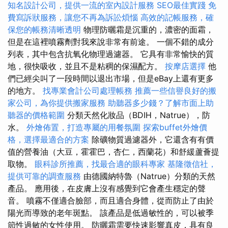
知名設計公司，提供一流的室內設計服務
SEO最佳實踐
免
費寫訴狀服務，讓您不再為訴訟煩惱
高效的記帳服務，確
保您的帳務清晰透明
物理防曬霜是沉重的，濃密的面霜，
但是在這裡噴霧劑對我來說非常有前途。 一個不錯的成分
列表，其中包含抗氧化物理過濾器。 它具有非常愉快的質
地，很快吸收，並且不是粘稠的保濕配方。
按摩店選擇
他
們已經尖叫了一段時間以退出市場，但是eBay上還有更多
的地方。
找專業會計公司處理帳務
推薦一些信譽良好的搬
家公司，為你提供搬家服務
助聽器多少錢？了解市面上助
聽器的價格範圍
分類天然化妝品（BDIH，Natrue），防
水。
外燴佈置，打造專屬的用餐氛圍
探索buffet外燴價
格，選擇最適合的方案
除礦物質過濾器外，它還含有有價
值的營養油（大豆，霍霍巴，杏仁，西蘭花）和舒緩蘆薈提
取物。
眼科診所推薦，找最合適的眼科專家
基隆徵信社，
提供可靠的調查服務
由德國納特魯（Natrue）分類的天然
產品。 應用後，在皮膚上沒有感覺到它會產生穩定的聲
音。 噴霧不僅適合臉部，而且適合身體，從而防止了由於
陽光而導致的老年斑點。 該產品是低過敏性的，可以被季
節性過敏的女性使用。 防曬霜需要快速影響真皮，具有良