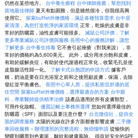
仍然在某些地方。
台中養生療程
台中律師推薦，幫您找到
當地最佳律師
夏天有點困難，但是雖然很冷，但我很高興
使用它。
探索buffet外燴價格，滿足各種預算需求
台中居
家清潔，為您打造乾淨的家居環境
正常，乾燥的皮膚是非
常好的防曬霜，油性皮膚可能很多。
滅鼠公司評價，了解
更多專業滅鼠公司評價與服務
長照中心的服務詳解，讓您
了解更多
台中養生排毒
它不會引起痤瘡（對我來說），非
常好的價格約為5,600美元。 此外，成分用水分飽和皮膚，
有助於緩解炎症，有助於使代謝過程正常化，收緊毛孔並使
皮脂腺活性歸一化。
了解卡式台胞證的申請方式
據客戶
稱，奶油是要在日光浴室之前和之後照顧皮膚，保濕，去除
發紅並平衡膚色。
長照中心單人房，提供私密且舒適的居
住空間
探索buffet外燴價格，選擇最適合的方案
台中眼
科，專業醫師提供精準治療
該產品適用於所有皮膚類型，
可用作化妝帽。
優質記帳士事務所選擇
您如何選擇最佳的
防曬霜（SPF）面部以及要注意什麼？
台北徵信社，提供全
面的調查服務
太陽的光線在許多方面都會影響皮膚
二手攤
車回收服務
-
辦理護照的完整流程，無煩惱申請
從愉快的
變暖到曬黑到色素斑，皺紋和健康風險。 得益於安全的SPF