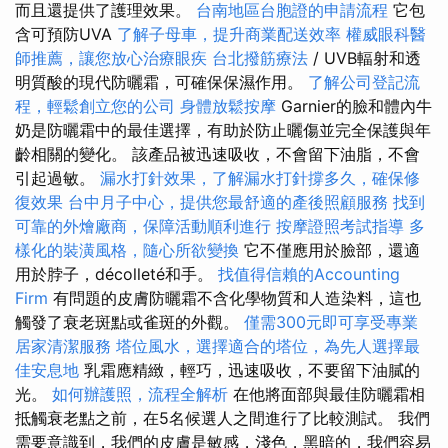
而且還提供了護理效果。
台南地區台胞證的申請流程
它包
含可預防UVA
了解子母車，提升商業配送效率
權威眼科醫
師推薦，讓您放心治療眼疾
台北撥筋療法
/ UVB輻射和透
明質酸的現代防曬霜，可確保保濕作用。
了解公司登記流
程，輕鬆創立您的公司
身體放鬆按摩
Garnier的臉和體內牛
奶是防曬霜中的最佳選擇，有助於防止曬傷並完全保護與年
齡相關的變化。 該產品被迅速吸收，不會留下油脂，不會
引起過敏。
漏水打針效果，了解漏水打針撐多久，確保修
復效果
台中月子中心，提供您最舒適的產後照顧服務
找到
可靠的外燴廠商，保障活動順利進行
按摩證照考試指導
多
樣化的裝潢風格，隨心所欲變換
它不僅應用於臉部，還適
用於脖子，décolleté和手。
找值得信賴的Accounting
Firm
有問題的皮膚防曬霜不含化學物質和人造染料，這也
觸發了衰老斑點或雀斑的外觀。
僅需300元即可享受專業
居家清潔服務
塔位風水，選擇適合的塔位，為先人選擇最
佳安息地
乳霜應精緻，輕巧，迅速吸收，不要留下油膩的
光。
如何辦護照，流程全解析
在他將面部與最佳防曬霜相
抵觸衰老點之前，在5名候選人之間進行了比較測試。 我們
需要意識到，我們的皮膚是敏感，淺色，黑暗的，我們容易