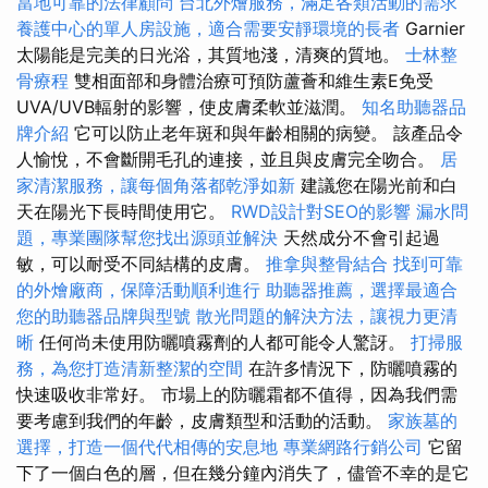
當地可靠的法律顧問
台北外燴服務，滿足各類活動的需求
養護中心的單人房設施，適合需要安靜環境的長者
Garnier
太陽能是完美的日光浴，其質地淺，清爽的質地。
士林整
骨療程
雙相面部和身體治療可預防蘆薈和維生素E免受
UVA/UVB輻射的影響，使皮膚柔軟並滋潤。
知名助聽器品
牌介紹
它可以防止老年斑和與年齡相關的病變。 該產品令
人愉悅，不會斷開毛孔的連接，並且與皮膚完全吻合。
居
家清潔服務，讓每個角落都乾淨如新
建議您在陽光前和白
天在陽光下長時間使用它。
RWD設計對SEO的影響
漏水問
題，專業團隊幫您找出源頭並解決
天然成分不會引起過
敏，可以耐受不同結構的皮膚。
推拿與整骨結合
找到可靠
的外燴廠商，保障活動順利進行
助聽器推薦，選擇最適合
您的助聽器品牌與型號
散光問題的解決方法，讓視力更清
晰
任何尚未使用防曬噴霧劑的人都可能令人驚訝。
打掃服
務，為您打造清新整潔的空間
在許多情況下，防曬噴霧的
快速吸收非常好。 市場上的防曬霜都不值得，因為我們需
要考慮到我們的年齡，皮膚類型和活動的活動。
家族墓的
選擇，打造一個代代相傳的安息地
專業網路行銷公司
它留
下了一個白色的層，但在幾分鐘內消失了，儘管不幸的是它