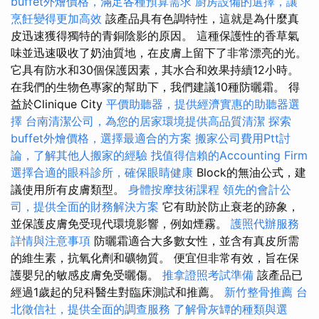
buffet外燴價格，滿足各種預算需求
廚房設備的選擇，讓
烹飪變得更加高效
該產品具有色調特性，這就是為什麼真
皮迅速獲得獨特的青銅陰影的原因。 這種保護性的香草氣
味並迅速吸收了奶油質地，在皮膚上留下了非常漂亮的光。
它具有防水和30個保護因素，其水合和效果持續12小時。
在我們的生物色專家的幫助下，我們建議10種防曬霜。 得
益於Clinique City
平價助聽器，提供經濟實惠的助聽器選
擇
台南清潔公司，為您的居家環境提供高品質清潔
探索
buffet外燴價格，選擇最適合的方案
搬家公司費用Ptt討
論，了解其他人搬家的經驗
找值得信賴的Accounting Firm
選擇合適的眼科診所，確保眼睛健康
Block的無油公式，建
議使用所有皮膚類型。
身體按摩技術課程
領先的會計公
司，提供全面的財務解決方案
它有助於防止衰老的跡象，
並保護皮膚免受現代環境影響，例如煙霧。
護照代辦服務
詳情與注意事項
防曬霜適合大多數女性，並含有真皮所需
的維生素，抗氧化劑和礦物質。 便宜但非常有效，旨在保
護嬰兒的敏感皮膚免受曬傷。
推拿證照考試準備
該產品已
經過1歲起的兒科醫生對臨床測試和推薦。
新竹整骨推薦
台
北徵信社，提供全面的調查服務
了解骨灰罈的種類與選