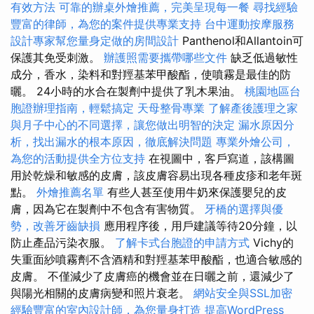
有效方法
可靠的辦桌外燴推薦，完美呈現每一餐
尋找經驗
豐富的律師，為您的案件提供專業支持
台中運動按摩服務
設計專家幫您量身定做的房間設計
Panthenol和Allantoin可
保護其免受刺激。
辦護照需要攜帶哪些文件
缺乏低過敏性
成分，香水，染料和對羥基苯甲酸酯，使噴霧是最佳的防
曬。 24小時的水合在製劑中提供了乳木果油。
桃園地區台
胞證辦理指南，輕鬆搞定
天母整骨專業
了解產後護理之家
與月子中心的不同選擇，讓您做出明智的決定
漏水原因分
析，找出漏水的根本原因，徹底解決問題
專業外燴公司，
為您的活動提供全方位支持
在視圖中，客戶寫道，該構圖
用於乾燥和敏感的皮膚，該皮膚容易出現各種皮疹和老年斑
點。
外燴推薦名單
有些人甚至使用牛奶來保護嬰兒的皮
膚，因為它在製劑中不包含有害物質。
牙橋的選擇與優
勢，改善牙齒缺損
應用程序後，用戶建議等待20分鐘，以
防止產品污染衣服。
了解卡式台胞證的申請方式
Vichy的
失重面紗噴霧劑不含酒精和對羥基苯甲酸酯，也適合敏感的
皮膚。 不僅減少了皮膚癌的機會並在日曬之前，還減少了
與陽光相關的皮膚病變和照片衰老。
網站安全與SSL加密
經驗豐富的室內設計師，為您量身打造
提高WordPress