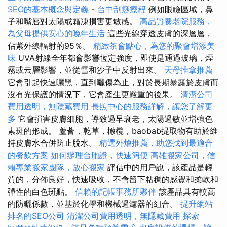
SEO的基本概念與定義
-
台中刮痧療程
例如眼瞼區域，鼻
子和嘴唇對太陽或霜凍損害更敏感。
高品質養老院服務，
為父母提供安心的晚年生活
這些光線穿透皮膚的深層層，
佔紫外線輻射的95％。
精緻茶會點心，為您的聚會增添美
味
UVA射線全年都會影響恆定強度，即使是通過玻璃，煙
霧或云層影響，並從雪和沙子中反射出來。
天母推拿推薦
它會引起快速曬黑，直到曬傷為止，對於長期暴露於皮膚而
沒有光保護的情況下，它會產生更嚴重的後果。
清潔公司
費用透明，無隱藏費用
長照中心的服務詳解，讓您了解更
多
它會損害皮膚細胞，導致過早衰老，太陽過敏並增強色
素斑的形成。 蘆薈，乾草，橄欖，baobab提取物有助於維
持皮膚水合併防止脫水。
精選外燴推薦，助您找到最適合
的餐飲方案
如何辦理台胞證，快速簡便
高雄搬家公司，信
賴專業搬家團隊，放心搬家
評估中的用戶說，該產品是輕
質的，分佈良好，快速吸收，不會留下粘稠的感覺和柔軟和
彈性的白色斑點。
信賴的記帳事務所夥伴
該產品具有較高
的防曬係數，並基於化學和機械過濾器的組合。
提升網站
排名的SEO公司
清潔公司費用透明，無隱藏費用
探索