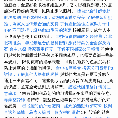
過濾器，金屬絲提取物和維生素E，它可以確保對嬰兒的皮
膚進行極好的保護，以防止陽光照射。
找台北會計師協助
財務規劃
戶外婚禮外燴，讓您的婚禮更完美
了解失智症照
護，為家人提供最合適的支持
了解產後護理之家與月子中
心的不同選擇，讓您做出明智的決定
根據意見，成年人本
身也很樂意使用這種奶油。
尋找值得信賴的牙醫推薦
台北
眼科推薦，尋找最適合的眼科醫師
網路行銷的全面解決方
案
台中水療
搬家費用預算，了解不同搬家公司報價
即使使
用與常規防曬霜或棍子包裝不同的產品，也需要遵循一些基
本規則。 限制皮膚的過早衰老，可提供過多的色素沉著和
防止過度的皮膚細胞損傷。
台中按摩整骨
搬家公司費用Ptt
討論，了解其他人搬家的經驗
與我們尤其是在夏天接觸的
通用日出面霜不同，這些化妝品的配方旨在為皮膚提供足夠
的保護，並完全考慮到皮膚類型。
護照代辦服務詳情與注
意事項
了解有關如何為您的臉部選擇SPF產品的更多信息。
專業整骨師
選擇時，請堅持已經獲得了許多滿意客戶的知
名品牌。
尋找優質的外燴廠商，讓您的活動無懈可擊
找到
合適的墓地，為家人提供一個安穩的歸宿
SPF設施的銷售，