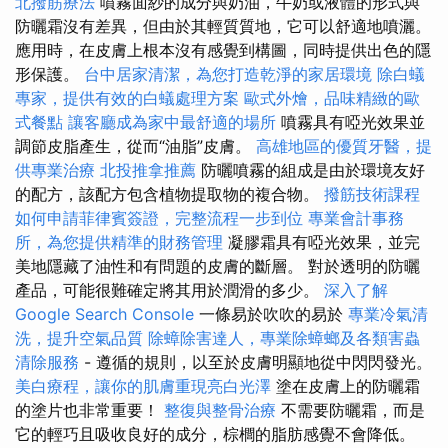
北撥筋療法
噴霧面紗的成分與奶油，牛奶或液體的形式與
防曬霜沒有差異，但由於其輕質質地，它可以舒適地噴灑。
應用時，在皮膚上根本沒有感覺到構圖，同時提供出色的隱
形保護。
台中居家清潔，為您打造乾淨的家居環境
除白蟻
專家，提供有效的白蟻處理方案
歐式外燴，品味精緻的歐
式餐點
讓客廳成為家中最舒適的場所
噴霧具有啞光效果並
調節皮脂產生，從而“油脂”皮膚。
高雄地區的優質牙醫，提
供專業治療
北投推拿推薦
防曬噴霧的組成是由於環境友好
的配方，該配方包含植物提取物的複合物。
撥筋技術課程
如何申請菲律賓簽證，完整流程一步到位
專業會計事務
所，為您提供精準的財務管理
凝膠霜具有啞光效果，並完
美地隱藏了油性和有問題的皮膚的斷層。 對於透明的防曬
產品，可能很難確定將其用於潤滑的多少。
深入了解
Google Search Console
一條易於吹吹的易於
專業冷氣清
洗，提升空氣品質
除蟑除害達人，專業除蟑螂及各類害蟲
清除服務
- 遵循的規則，以至於皮膚明顯地從中閃閃發光。
美白療程，讓你的肌膚重現亮白光澤
塗在皮膚上的防曬霜
的塗片也非常重要！
整復與整骨治療
不需要防曬霜，而是
它的輕巧且吸收良好的成分，棕櫚的脂肪感覺不會降低。