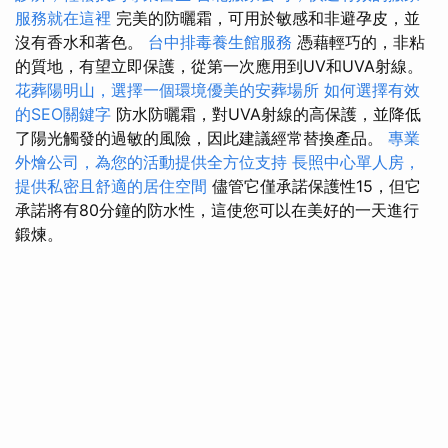
服務就在這裡
完美的防曬霜，可用於敏感和非避孕皮，並
沒有香水和著色。
台中排毒養生館服務
憑藉輕巧的，非粘
的質地，有望立即保護，從第一次應用到UV和UVA射線。
花葬陽明山，選擇一個環境優美的安葬場所
如何選擇有效
的SEO關鍵字
防水防曬霜，對UVA射線的高保護，並降低
了陽光觸發的過敏的風險，因此建議經常替換產品。
專業
外燴公司，為您的活動提供全方位支持
長照中心單人房，
提供私密且舒適的居住空間
儘管它僅承諾保護性15，但它
承諾將有80分鐘的防水性，這使您可以在美好的一天進行
鍛煉。