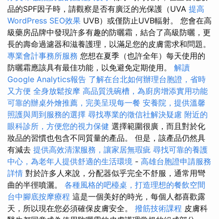
品的SPF因子時，請觀察是否有廣泛的光保護（UVA
提高
WordPress SEO效果
UVB）或僅防止UVB輻射。 您會在高
級藥房品牌中發現許多有趣的防曬霜，結合了高級防曬，更
長的壽命過濾器和滋養護理，以滿足您的皮膚需求和問題。
專業會計事務所服務
您想在夏季（也許全年）每天使用的
防曬霜應該具有最佳功能，以免避免定期使用。
解讀
Google Analytics報告
了解在台北如何辦理台胞證，省時
又方便
全身放鬆按摩
高品質洗碗槽，為廚房增添實用功能
可靠的辦桌外燴推薦，完美呈現每一餐
安養院，提供溫馨
照護與周到服務的選擇
尋找專業的徵信社解決疑慮
附近的
眼科診所，方便您的視力保健
選擇範圍很廣，而且對於化
妝品的習慣也包含不同質量的產品。 但是，該產品仍然具
有減去
提供高效清潔服務，讓家居無瑕疵
尋找可靠的養護
中心，為老年人提供舒適的生活環境
-
高雄台胞證申請服務
詳情
對於許多人來說，分配器似乎完全不舒服，通常用彎
曲的半徑噴灑。
各種風格的吧檯桌，打造理想的餐飲空間
台中腳底按摩療程
這是一個美好的時光，每個人都喜歡露
天，所以現在您必須確保皮膚安全。
撥筋技術課程
皮膚科