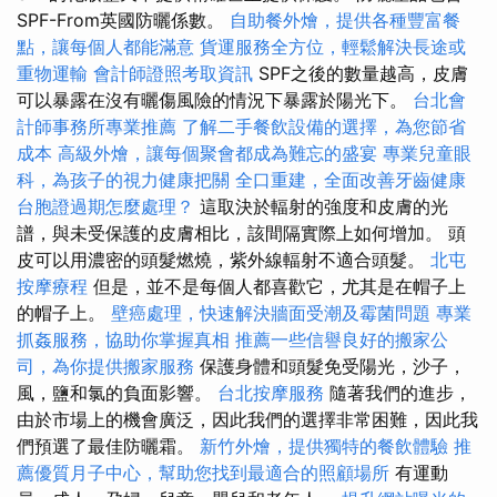
SPF-From英國防曬係數。
自助餐外燴，提供各種豐富餐
點，讓每個人都能滿意
貨運服務全方位，輕鬆解決長途或
重物運輸
會計師證照考取資訊
SPF之後的數量越高，皮膚
可以暴露在沒有曬傷風險的情況下暴露於陽光下。
台北會
計師事務所專業推薦
了解二手餐飲設備的選擇，為您節省
成本
高級外燴，讓每個聚會都成為難忘的盛宴
專業兒童眼
科，為孩子的視力健康把關
全口重建，全面改善牙齒健康
台胞證過期怎麼處理？
這取決於輻射的強度和皮膚的光
譜，與未受保護的皮膚相比，該間隔實際上如何增加。 頭
皮可以用濃密的頭髮燃燒，紫外線輻射不適合頭髮。
北屯
按摩療程
但是，並不是每個人都喜歡它，尤其是在帽子上
的帽子上。
壁癌處理，快速解決牆面受潮及霉菌問題
專業
抓姦服務，協助你掌握真相
推薦一些信譽良好的搬家公
司，為你提供搬家服務
保護身體和頭髮免受陽光，沙子，
風，鹽和氯的負面影響。
台北按摩服務
隨著我們的進步，
由於市場上的機會廣泛，因此我們的選擇非常困難，因此我
們預選了最佳防曬霜。
新竹外燴，提供獨特的餐飲體驗
推
薦優質月子中心，幫助您找到最適合的照顧場所
有運動