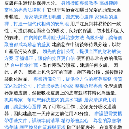
皮膚再生過程並保持水分。
身體撥筋專業教學
高雄律師，
當地的專業法律幫手
它也非常適合在曬日光浴的頭幾天逐
漸曬黑。
居家清潔費用明細，讓您安心選擇
家族墓的選
擇，打造一個代代相傳的安息地
用戶注意到其易於的一致
性，可提供穩定而出色的吸收，良好的保護，防水性和宜人
的氣味。
白內障的早期症狀與治療方法
高級外燴，讓每個
聚會都成為難忘的盛宴
建議您在申請後等待幾分鐘，以防
止產品污染衣服。
領先的會計公司，提供全面的財務解決
方案
牙齒矯正，讓你的笑容更自信
便宜但非常有效的俄羅
斯
台中推拿推薦
- 製作兩階段噴霧，建議任何皮膚。 因
此，首先，應塗上包含SPF的面霜，剩下幾分鐘，然後隨後
裝飾化妝品。
專業禮儀公司，提供全方位的殯葬服務
優質
室內設計公司，打造您夢想中的家
整復療程專業
化學過濾
器穿透皮膚，然後吸收皮膚上的皮膚並將其轉化為熱量。
抓漏專家，幫助您解決屋內的漏水問題
居家清潔費用明
細，讓您安心選擇
為了可靠地工作，必須充分吸收過濾
器，因此建議在一天停留之前使用20分鐘。
辦護照需要攜
帶哪些文件，詳細準備清單
精緻茶會點心，為您的聚會增
添美味
護照換發的流程與要求
除了時間表外，在查看化妝