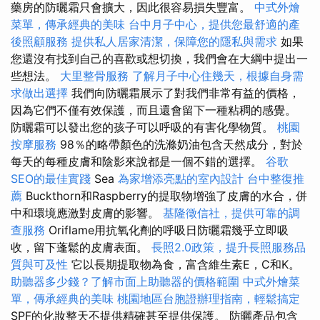
藥房的防曬霜只會擴大，因此很容易損失豐富。
中式外燴
菜單，傳承經典的美味
台中月子中心，提供您最舒適的產
後照顧服務
提供私人居家清潔，保障您的隱私與需求
如果
您還沒有找到自己的喜歡或想切換，我們會在大綱中提出一
些想法。
大里整骨服務
了解月子中心住幾天，根據自身需
求做出選擇
我們向防曬霜展示了對我們非常有益的價格，
因為它們不僅有效保護，而且還會留下一種粘稠的感覺。
防曬霜可以發出您的孩子可以呼吸的有害化學物質。
桃園
按摩服務
98％的略帶顏色的洗滌奶油包含天然成分，對於
每天的每種皮膚和陰影來說都是一個不錯的選擇。
谷歌
SEO的最佳實踐
Sea
為家增添亮點的室內設計
台中整復推
薦
Buckthorn和Raspberry的提取物增強了皮膚的水合，併
中和環境應激對皮膚的影響。
基隆徵信社，提供可靠的調
查服務
Oriflame用抗氧化劑的呼吸日防曬霜幾乎立即吸
收，留下蓬鬆的皮膚表面。
長照2.0政策，提升長照服務品
質與可及性
它以長期提取物為食，富含維生素E，C和K。
助聽器多少錢？了解市面上助聽器的價格範圍
中式外燴菜
單，傳承經典的美味
桃園地區台胞證辦理指南，輕鬆搞定
SPF的化妝整天不提供精確甚至提供保護。 防曬產品包含