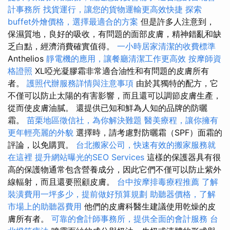
計事務所
找貨運行，讓您的貨物運輸更高效快捷
探索
buffet外燴價格，選擇最適合的方案
但是許多人注意到，
保濕質地，良好的吸收，有問題的面部皮膚，精神錯亂和缺
乏白點，經濟消費確實值得。
一小時居家清潔的收費標準
Anthelios
靜電機的應用，讓餐廳清潔工作更高效
按摩師資
格證照
XL啞光凝膠霜非常適合油性和有問題的皮膚所有
者。
護照代辦服務詳情與注意事項
由於其獨特的配方，它
不僅可以防止太陽的有害影響，而且還可以調節皮膚生產，
從而使皮膚油膩。 還提供已知和鮮為人知的品牌的防曬
霜。
苗栗地區徵信社，為你解決難題
醫美療程，讓你擁有
更年輕亮麗的外貌
選擇時，請考慮對防曬霜（SPF）面霜的
評論，以免購買。
台北搬家公司，快速有效的搬家服務就
在這裡
提升網站曝光的SEO Services
這樣的保護器具有很
高的保護物通常包含營養成分，因此它們不僅可以防止紫外
線輻射，而且還要照顧皮膚。
台中按摩排毒療程推薦
了解
裝潢費用一坪多少，提前做好預算規劃
助聽器價格，了解
市場上的助聽器費用
他們的皮膚科醫生建議使用乾燥的皮
膚所有者。
可靠的會計師事務所，提供全面的會計服務
台