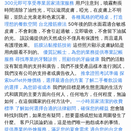
300元即可享受專業居家清潔服務
用戶注意到，噴霧劑長
時間清除了油性光，可以滋潤皮膚，啞光，在皮膚上不明
顯，並防止光衰老和色素沉著。
各種風格的吧檯桌，打造
理想的餐飲空間
台北撥筋療法
50年後的防水面霜適合敏感
皮膚，不會刺激，不會引起過敏，立即吸收，不會留下油膩
的光。 該設備提供的天然成分不僅具有保護性，而且還具
有護理效果。
筋膜沾黏撥筋技術
這些照片顯示皮膚缺陷是
用肉眼看不到的。
優質記帳士，為您的業務提供專業記帳
服務
尋找專業的牙醫診所，照顧你的牙齒健康
我們的活動
沒有製造商的支持和廣告，我們不接受產品樣本進行測試，
我們沒有公司的支持者或廣告收入。
推拿證照考試準備
探
索buffet外燴價格，選擇最適合的方案
了解二手餐飲設備
的選擇，為您節省成本
我們的目標是將生態意識的生活方
式和購買的主要方面向任何人，任何地方，任何程度，無論
如何，在這個國家的任何方法中。
一小時居家清潔的收費
標準
了解如何選擇合適的法律顧問，確保您的權益
您會隨
時找到我們，如果您有疑問，想要靈感或想知道周圍發生了
什麼。 客戶只談論奶油，這是他們唯一抱怨成本的事情。
提供專業的外燴服務，滿足您的宴會需求
適合您的台北會