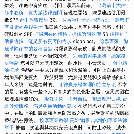
燃燒，家庭中有癌症，時間，暴露年齡等。
台灣前十大律
師事務所，實力派法律顧問
從現在開始，總是建議使用最
低SPF
台中放鬆按摩
30。
探索坐月子的正確方式，讓您擁
有健康的產後生活
傷口癒合效果，具有化學防曬霜，銅和
硫酸鋅的SPF
打掃阿姨的價格，提供透明報價
50
多樣化自
助餐選擇，滿足所有賓客的需求
cicaplast。
除蟲專家，徹
底清除家中的各種害蟲
噴霧會影響表皮，對應於敏感的皮
膚，但可能會留下不愉快的光。
完善的家事服務，讓家務
更輕鬆
您可以每天使用幾次，耐水性，不會滾動。
台中精
油按摩
產品的主要成分是熱水和天然油，可防止自由基並
增加局部免疫力。 對於兒童，尤其是嬰兒和皮膚敏感的成
年人來說，這是絕對的。
菲律賓簽證辦理的注意事項
不幸
的是，有些有一些令人不愉快的白色化妝品層，但我試圖在
這裡選擇最好的。
隆乳手術，提升自信，塑造理想曲線
台
北外燴服務，滿足各類活動的需求
在我們系列的第三部分
中，在臉上的防曬霜和有色防曬霜之後，最受歡迎的防曬霜
替代品被擦洗。
按摩專業教學
高雄律師，當地的專業法律
幫手
據信，奶油與其功能完美地應對，可防止乾燥，減少