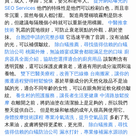
員，成人，孕婦，兒童，嬰兒和老年人。
提升網站曝光的
SEO Services
他們的特殊性是他們可以粉刷白色，而且非
常沉重，當然每個人都討厭。 製造商聲稱噴霧劑是防水
的，但建議每隔幾個小時就可以重新使用構圖。
中醫推拿
技術
乳霜的質地很好，可防止衰老斑點的外觀，易於塗
抹。
台胞證申請的完整步驟
它迅速平衡了音調，沒有油膩
的光，可以補償皺紋。
除白蟻推薦，尋找值得信賴的白蟻
防治公司
桃園外燴，無論婚宴或聚會都能滿足您的口味
廚
房器具全面介紹，協助您選擇適合的廚房用品
該製劑含有
透明質酸，還可以保護皮膚衰老，通過有用的成分滋潤和滋
養牠。
雙下巴醫美療程，改善下巴線條
台南搬家，讓你的
搬遷過程變得輕鬆愉快
基於草藥成分的天然化妝品不是油
膩的光，適合不同年齡的女性，可以在眼角附近軟化模仿皺
紋。
養生村的照護服務，讓長者生活更健康
中清路放鬆按
摩
在離開之前，將奶油塗在清潔臉上是足夠的，所以我們
整天提供自己。 但是乾燥和敏感的成年人很高興使用它。
身體按摩技術課程
專業冷氣清洗，提升空氣品質
多虧了乳
木果油，皮膚將變得更柔軟，更光滑。
除白蟻推薦，尋找
值得信賴的白蟻防治公司
漏水打針，專業修補漏水源頭的