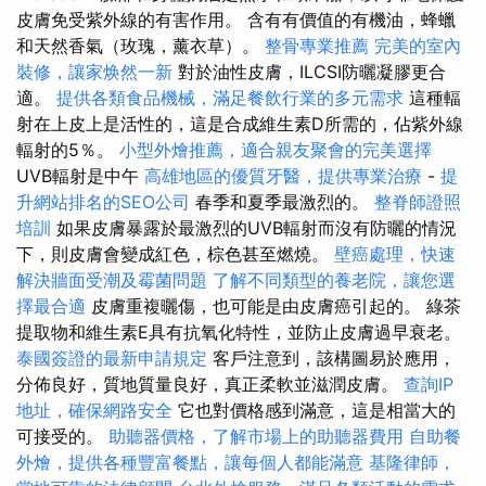
皮膚免受紫外線的有害作用。 含有有價值的有機油，蜂蠟
和天然香氣（玫瑰，薰衣草）。
整骨專業推薦
完美的室內
裝修，讓家焕然一新
對於油性皮膚，ILCSI防曬凝膠更合
適。
提供各類食品機械，滿足餐飲行業的多元需求
這種輻
射在上皮上是活性的，這是合成維生素D所需的，佔紫外線
輻射的5％。
小型外燴推薦，適合親友聚會的完美選擇
UVB輻射是中午
高雄地區的優質牙醫，提供專業治療
-
提
升網站排名的SEO公司
春季和夏季最激烈的。
整脊師證照
培訓
如果皮膚暴露於最激烈的UVB輻射而沒有防曬的情況
下，則皮膚會變成紅色，棕色甚至燃燒。
壁癌處理，快速
解決牆面受潮及霉菌問題
了解不同類型的養老院，讓您選
擇最合適
皮膚重複曬傷，也可能是由皮膚癌引起的。 綠茶
提取物和維生素E具有抗氧化特性，並防止皮膚過早衰老。
泰國簽證的最新申請規定
客戶注意到，該構圖易於應用，
分佈良好，質地質量良好，真正柔軟並滋潤皮膚。
查詢IP
地址，確保網路安全
它也對價格感到滿意，這是相當大的
可接受的。
助聽器價格，了解市場上的助聽器費用
自助餐
外燴，提供各種豐富餐點，讓每個人都能滿意
基隆律師，