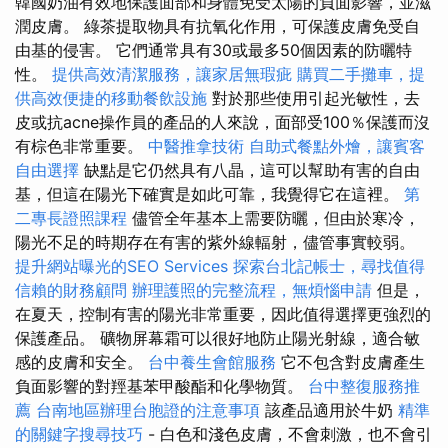
韓國奶油有效地保護面部和身體免受太陽的負面影響，並滋
潤皮膚。 綠茶提取物具有抗氧化作用，可保護皮膚免受自
由基的侵害。 它們通常具有30或最多50個因素的防曬特
性。
提供高效清潔服務，讓家居無瑕疵
購買二手攤車，提
供高效便捷的移動餐飲設施
對於那些使用引起光敏性，去
皮或抗acne操作員的產品的人來說，面部受100％保護而沒
有棕色非常重要。
中醫推拿技術
自助式餐點外燴，讓賓客
自由選擇
缺點是它仍然具有八晶，這可以幫助有害的自由
基，但這在陽光下確實是如此可靠，我覺得它在這裡。
第
二專長證照課程
儘管全年基本上需要防曬，但由於寒冷，
陽光不足的時期存在有害的紫外線輻射，儘管事實較弱。
提升網站曝光的SEO Services
探索台北記帳士，尋找值得
信賴的財務顧問
辦理護照的完整流程，無煩惱申請
但是，
在夏天，控制有害的陽光非常重要，因此值得選擇更強烈的
保護產品。 礦物屏幕霜可以很好地防止陽光射線，適合敏
感的皮膚和安全。
台中養生會館服務
它不包含對皮膚產生
負面影響的對羥基苯甲酸酯和化學物質。
台中整復服務推
薦
台南地區辦理台胞證的注意事項
該產品適用於牛奶
精準
的關鍵字搜尋技巧
- 白色和淺色皮膚，不會刺激，也不會引