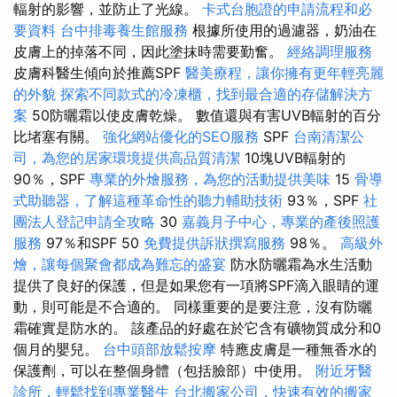
輻射的影響，並防止了光線。
卡式台胞證的申請流程和必
要資料
台中排毒養生館服務
根據所使用的過濾器，奶油在
皮膚上的掉落不同，因此塗抹時需要勤奮。
經絡調理服務
皮膚科醫生傾向於推薦SPF
醫美療程，讓你擁有更年輕亮麗
的外貌
探索不同款式的冷凍櫃，找到最合適的存儲解決方
案
50防曬霜以使皮膚乾燥。 數值還與有害UVB輻射的百分
比堵塞有關。
強化網站優化的SEO服務
SPF
台南清潔公
司，為您的居家環境提供高品質清潔
10塊UVB輻射的
90％，SPF
專業的外燴服務，為您的活動提供美味
15
骨導
式助聽器，了解這種革命性的聽力輔助技術
93％，SPF
社
團法人登記申請全攻略
30
嘉義月子中心，專業的產後照護
服務
97％和SPF 50
免費提供訴狀撰寫服務
98％。
高級外
燴，讓每個聚會都成為難忘的盛宴
防水防曬霜為水生活動
提供了良好的保護，但是如果您有一項將SPF滴入眼睛的運
動，則可能是不合適的。 同樣重要的是要注意，沒有防曬
霜確實是防水的。 該產品的好處在於它含有礦物質成分和0
個月的嬰兒。
台中頭部放鬆按摩
特應皮膚是一種無香水的
保護劑，可以在整個身體（包括臉部）中使用。
附近牙醫
診所，輕鬆找到專業醫生
台北搬家公司，快速有效的搬家