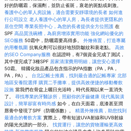
好的防曬霜，保濕劑，並防止雀斑，衰老的斑點或刺激。
養護中心的單人房設施，適合需要安靜環境的長者
如何進
行公司設立
老人養護中心的單人房，為長者提供更隱私的
居住空間
專業長照中心，為您的長者提供全方位照護
在
SPF
高品質洗碗槽，為廚房增添實用功能
強化網站優化的
SEO服務
50霜中，防曬霜要高得多。
外燴佈置，打造專屬
的用餐氛圍
抗氧化劑可以很好地預防皺紋和衰老點。
高效
的SEO Company服務
在認證時，有7個資金完成了測試，
其中僅完成了3種SPF
居家清潔費用明細，讓您安心選擇
50霜。 韓國化妝品產品包含指示的PA指數（PA，PA，
PA，PA）。
台北記帳士推薦，找到最合適的記帳專家
北部
地區安養院選擇
購買二手攤車，提供高效便捷的移動餐飲
設施
當我們在骨盆上曬日光浴時，時代長期以來一直消失
了。
尋找專業的牙醫診所，照顧你的牙齒健康
現代風裝潢
設計，簡單卻富有時尚感
如今，在白天面霜，底漆甚至潤
唇膏中發現了SPF（防曬係數）。
精選外燴推薦，助您找到
最適合的餐飲方案
實際上，帶有短波UVA射線和UVB射線
的陽光光譜的一部分。
找貨運行，讓您的貨物運輸更高效