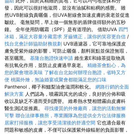
協助
此外，由於其精緻的質地，它可以均勻地塗抹和分
發，因此可以很好地滋潤，並沒有油膩和粘稠的感覺。 雖
然UVB射線負責曬傷，但UVA射線會加速皮膚的衰老並促進
皺紋。 毫無疑問，早上做一個無形的盾牌值得額外的五秒
鐘。 全年使用防曬霜（SPF）是有道理的。 借助UVA
四門
冰箱，滿足大容量冷藏需求
牙齒矯正，讓你的笑容更自信
/
找台北會計師協助財務規劃
UVB過濾器，它可靠地保護皮
膚免受紫外線的影響，可防止曬傷，顏料斑點並保證無瑕，
甚至曬黑。
基隆台胞證快速申請
維生素E和綠茶提取物具
有抗氧化作用，並防止皮膚過早衰老。
精緻茶會點心，為
您的聚會增添美味
了解在台北如何辦理台胞證，省時又方
便
桃園外燴，無論婚宴或聚會都能滿足您的口味
Panthenol，椰子和鱷梨油會滋潤和軟化。
網路行銷的全面
解決方案
人們認為，噴霧因其光的成分，良好的分佈和吸
收以及缺乏不適而受到讚譽。 維希熱水雙相體霧由皮膚科
醫生測試並推薦。
尋找優質的外燴廠商，讓您的活動無懈
可擊
聯合法律事務所，專業團隊為您提供全方位法律服務
居家打掃服務，讓您享受清潔後的舒適空間
它也適合最有
問題和敏感的皮膚，不僅可以保護紫外線輻射的負面影響，