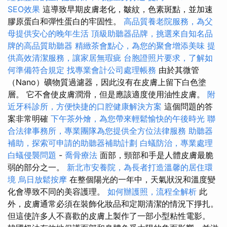
SEO效果
這導致早期皮膚老化，皺紋，色素斑點，並加速
膠原蛋白和彈性蛋白的牢固性。
高品質養老院服務，為父
母提供安心的晚年生活
頂級助聽器品牌，挑選來自知名品
牌的高品質助聽器
精緻茶會點心，為您的聚會增添美味
提
供高效清潔服務，讓家居無瑕疵
台胞證照片要求，了解如
何準備符合規定
找專業會計公司處理帳務
由於其微管
（Nano）礦物質過濾器，因此沒有在皮膚上留下白色塗
層。 它不會使皮膚潤滑，但是應該適度使用油性皮膚。
附
近牙科診所，方便快捷的口腔健康解決方案
這個問題的答
案非常明確
下午茶外燴，為您帶來輕鬆愉快的午後時光
聯
合法律事務所，專業團隊為您提供全方位法律服務
助聽器
補助，探索可申請的助聽器補助計劃
白蟻防治，專業處理
白蟻侵襲問題
-
喬骨療法
面部，頸部和手是人體皮膚最脆
弱的部分之一。
新北市安養院，為長者打造溫馨的居住環
境
烏日放鬆按摩
在整個陽光的一年中，天氣狀況和溫度變
化會導致不同的美容護理。
如何辦護照，流程全解析
此
外，皮膚通常必須在裝飾化妝品和定期清潔的情況下掙扎。
但這使許多人不喜歡的皮膚上製作了一部小型粘性電影。