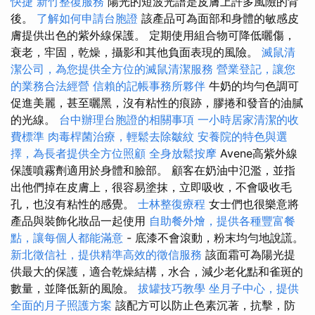
快捷
新竹整復服務
陽光的短波光譜是皮膚上許多風險的背
後。
了解如何申請台胞證
該產品可為面部和身體的敏感皮
膚提供出色的紫外線保護。 定期使用組合物可降低曬傷，
衰老，牢固，乾燥，攝影和其他負面表現的風險。
滅鼠清
潔公司，為您提供全方位的滅鼠清潔服務
營業登記，讓您
的業務合法經營
信賴的記帳事務所夥伴
牛奶的均勻色調可
促進美麗，甚至曬黑，沒有粘性的痕跡，膠捲和發音的油膩
的光線。
台中辦理台胞證的相關事項
一小時居家清潔的收
費標準
肉毒桿菌治療，輕鬆去除皺紋
安養院的特色與選
擇，為長者提供全方位照顧
全身放鬆按摩
Avene高紫外線
保護噴霧劑適用於身體和臉部。 顧客在奶油中氾濫，並指
出他們掉在皮膚上，很容易塗抹，立即吸收，不會吸收毛
孔，也沒有粘性的感覺。
士林整復療程
女士們也很樂意將
產品與裝飾化妝品一起使用
自助餐外燴，提供各種豐富餐
點，讓每個人都能滿意
- 底漆不會滾動，粉末均勻地說謊。
新北徵信社，提供精準高效的徵信服務
該面霜可為陽光提
供最大的保護，適合乾燥結構，水合，減少老化點和雀斑的
數量，並降低新的風險。
拔罐技巧教學
坐月子中心，提供
全面的月子照護方案
該配方可以防止色素沉著，抗擊，防