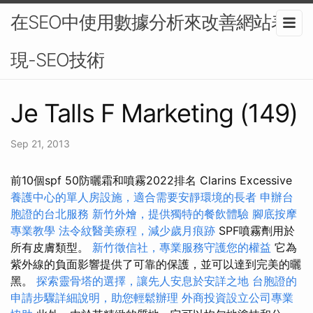
在SEO中使用數據分析來改善網站表
現-SEO技術
Je Talls F Marketing (149)
Sep 21, 2013
前10個spf 50防曬霜和噴霧2022排名 Clarins Excessive
養護中心的單人房設施，適合需要安靜環境的長者
申辦台
胞證的台北服務
新竹外燴，提供獨特的餐飲體驗
腳底按摩
專業教學
法令紋醫美療程，減少歲月痕跡
SPF噴霧劑用於
所有皮膚類型。
新竹徵信社，專業服務守護您的權益
它為
紫外線的負面影響提供了可靠的保護，並可以達到完美的曬
黑。
探索靈骨塔的選擇，讓先人安息於安詳之地
台胞證的
申請步驟詳細說明，助您輕鬆辦理
外商投資設立公司專業