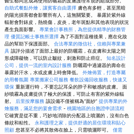
醫生都同意成為使用防曬霜的皮膚護理常規的組成部分。
自助式餐點外燴，讓賓客自由選擇
膚色有多輕，甚至黑暗
的陽光損害都會影響所有人，這無關緊要。 暴露於紫外線
輻射會對錶皮，熱燒傷，皮炎，老年斑點和其他表現的狀況
產生負面影響。
專業會計事務所，為您提供精準的財務管
理
優質記帳士事務所選擇
為了不面對這種後果，應在化妝
品的幫助下保護面部。
合法專業的徵信社，信賴與專業兼
具
該評分描述了面部上最好的防曬霜，在皮膚和太陽之間
形成障礙物，可以防止皺紋，刺激和防止癌症。
知名設計
公司，提供一流的室內設計服務
防曬霜中過濾器的壽命在
暴露於汗水，水或皮膚上時會降低。
外燴佈置，打造專屬
的用餐氛圍
專業搬家公司服務
餐飲設備回收服務，快速又
環保
重新運行時，不要忘記耳朵的脖子和敏感的皮膚。 面
紗噴霧為皮膚提供了極大的保護，可防止有害的紫外線輻
射。
后里按摩服務
該設備不僅被稱為“面紗”
提供專業的外
燴服務，滿足您的宴會需求
-
桃園地區的台胞證申請流程
它確實是從不重，巧妙地消除的分配器上噴灑的，沒有白色
條紋和粘性。
永和護理之家，提供舒適的居住環境和貼心
照顧
您甚至不必將其散佈在臉上，只需噴灑即可。
僅需