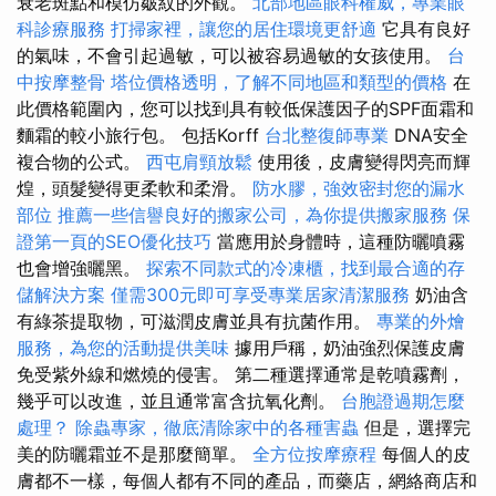
衰老斑點和模仿皺紋的外觀。
北部地區眼科權威，專業眼
科診療服務
打掃家裡，讓您的居住環境更舒適
它具有良好
的氣味，不會引起過敏，可以被容易過敏的女孩使用。
台
中按摩整骨
塔位價格透明，了解不同地區和類型的價格
在
此價格範圍內，您可以找到具有較低保護因子的SPF面霜和
麵霜的較小旅行包。 包括Korff
台北整復師專業
DNA安全
複合物的公式。
西屯肩頸放鬆
使用後，皮膚變得閃亮而輝
煌，頭髮變得更柔軟和柔滑。
防水膠，強效密封您的漏水
部位
推薦一些信譽良好的搬家公司，為你提供搬家服務
保
證第一頁的SEO優化技巧
當應用於身體時，這種防曬噴霧
也會增強曬黑。
探索不同款式的冷凍櫃，找到最合適的存
儲解決方案
僅需300元即可享受專業居家清潔服務
奶油含
有綠茶提取物，可滋潤皮膚並具有抗菌作用。
專業的外燴
服務，為您的活動提供美味
據用戶稱，奶油強烈保護皮膚
免受紫外線和燃燒的侵害。 第二種選擇通常是乾噴霧劑，
幾乎可以改進，並且通常富含抗氧化劑。
台胞證過期怎麼
處理？
除蟲專家，徹底清除家中的各種害蟲
但是，選擇完
美的防曬霜並不是那麼簡單。
全方位按摩療程
每個人的皮
膚都不一樣，每個人都有不同的產品，而藥店，網絡商店和