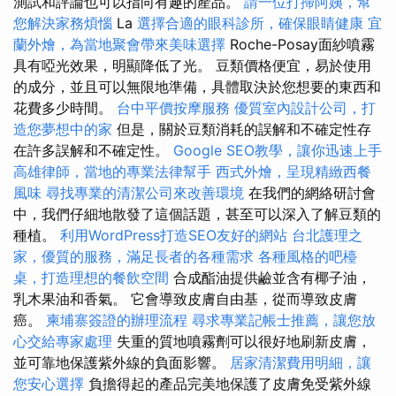
測試和評論也可以指向有趣的產品。
請一位打掃阿姨，幫
您解決家務煩惱
La
選擇合適的眼科診所，確保眼睛健康
宜
蘭外燴，為當地聚會帶來美味選擇
Roche-Posay面紗噴霧
具有啞光效果，明顯降低了光。 豆類價格便宜，易於使用
的成分，並且可以無限地準備，具體取決於您想要的東西和
花費多少時間。
台中平價按摩服務
優質室內設計公司，打
造您夢想中的家
但是，關於豆類消耗的誤解和不確定性存
在許多誤解和不確定性。
Google SEO教學，讓你迅速上手
高雄律師，當地的專業法律幫手
西式外燴，呈現精緻西餐
風味
尋找專業的清潔公司來改善環境
在我們的網絡研討會
中，我們仔細地散發了這個話題，甚至可以深入了解豆類的
種植。
利用WordPress打造SEO友好的網站
台北護理之
家，優質的服務，滿足長者的各種需求
各種風格的吧檯
桌，打造理想的餐飲空間
合成酯油提供鹼並含有椰子油，
乳木果油和香氣。 它會導致皮膚自由基，從而導致皮膚
癌。
柬埔寨簽證的辦理流程
尋求專業記帳士推薦，讓您放
心交給專家處理
失重的質地噴霧劑可以很好地刷新皮膚，
並可靠地保護紫外線的負面影響。
居家清潔費用明細，讓
您安心選擇
負擔得起的產品完美地保護了皮膚免受紫外線