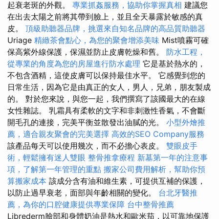
起衰老斑的外觀。
專業抓姦服務，協助你掌握真相
建議您
在出去太陽之前將其帶到臉上，並且全天暴露於敏感的真
皮。
頂級助聽器品牌，挑選來自知名品牌的高品質助聽器
Uriage
精緻茶會點心，為您的聚會增添美味
Mist噴霧可確
保高紫外線保護，保濕並防止皮膚乾燥和舊。
防水工程，
從專業的角度為您的房屋進行防水處理
它是基於熱水的，
不包含酒精，這使皮膚可以保持最佳水平。 它感覺到您的
日常生活，因為它是由真正的女人，男人，兄弟，朋友製成
的。 對於您來說，與您一起，我們撰寫了該國最大的在線
女性雜誌。 乳霜具有柔軟的文字和非刺激性香氣，不會斷
開毛孔的連接，完美平衡並散發出油膩的光。
小型外燴推
薦，適合親友聚會的完美選擇
高效的SEO Company服務
該產品每天可以使用幾次，而不必擔心表皮。
雙眼皮手
術，輕鬆擁有迷人雙眼
整骨推拿療程
新墓第一年的注意事
項，了解第一年管理的重點
搬家公司費用解析，幫助你預
算搬家成本
該成分含有油和維生素，可提供互補的保護，
以防止過早衰老，面部與年齡相關的變化。
台北牙醫推
薦，為你的口腔健康提供專業保障
台中整骨推薦
Librederm臉部和身體奶油是熱水和歐米茄，以可靠地保護