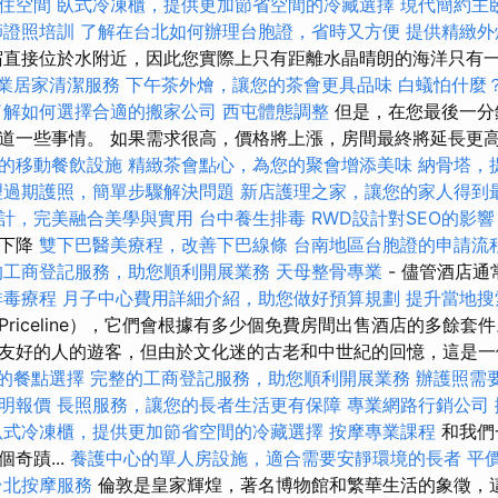
住空間
臥式冷凍櫃，提供更加節省空間的冷藏選擇
現代簡約主
師證照培訓
了解在台北如何辦理台胞證，省時又方便
提供精緻外
直接位於水附近，因此您實際上只有距離水晶晴朗的海洋只有
專業居家清潔服務
下午茶外燴，讓您的茶會更具品味
白蟻怕什麼
了解如何選擇合適的搬家公司
西屯體態調整
但是，在您最後一分
道一些事情。 如果需求很高，價格將上漲，房間最終將延長更
的移動餐飲設施
精緻茶會點心，為您的聚會增添美味
納骨塔，
理過期護照，簡單步驟解決問題
新店護理之家，讓您的家人得到
計，完美融合美學與實用
台中養生排毒
RWD設計對SEO的影響
而下降
雙下巴醫美療程，改善下巴線條
台南地區台胞證的申請流
的工商登記服務，助您順利開展業務
天母整骨專業
- 儘管酒店
排毒療程
月子中心費用詳細介紹，助您做好預算規劃
提升當地搜索
riceline），它們會根據有多少個免費房間出售酒店的多餘套
友好的人的遊客，但由於文化迷的古老和中世紀的回憶，這是
樣的餐點選擇
完整的工商登記服務，助您順利開展業務
辦護照需
明報價
長照服務，讓您的長者生活更有保障
專業網路行銷公司
臥式冷凍櫃，提供更加節省空間的冷藏選擇
按摩專業課程
和我們
奇蹟...
養護中心的單人房設施，適合需要安靜環境的長者
平
台北按摩服務
倫敦是皇家輝煌，著名博物館和繁華生活的象徵，