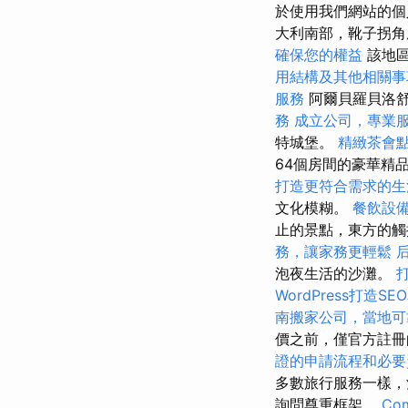
於使用我們網站的個人
大利南部，靴子拐角
確保您的權益
該地區
用結構及其他相關事
服務
阿爾貝羅貝洛
務
成立公司，專業
特城堡。
精緻茶會
64個房間的豪華精品
打造更符合需求的生
文化模糊。
餐飲設
止的景點，東方的
務，讓家務更輕鬆
泡夜生活的沙灘。
WordPress打造S
南搬家公司，當地可
價之前，僅官方註
證的申請流程和必要
多數旅行服務一樣，
詢問尊重框架。
Com