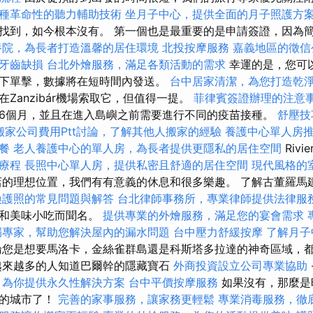
種革命性的聽力輔助技術
坐月子中心，提供全面的月子照護方
找到，如今根本沒有。 第一個也是最重要的是申請簽證，因為
養院，為長者打造溫馨的居住環境
北投按摩服務
嘉義地區的徵信
牙齒缺損
台北外燴服務，滿足各類活動的需求
幸運的是，您可
下單擊，數據將在短時間內發送。
台中居家清潔，為您打造乾
Zanzibár機場索取它，但值得一提。
菲律賓簽證辦理的注意
6個月，並且在進入島嶼之前需要進行不同的疫苗接種。
舒壓技
搬家公司費用Ptt討論，了解其他人搬家的經驗
養護中心單人房
餐
老人養護中心的單人房，為長者提供更隱私的居住空間
Riv
療程
長照中心單人房，提供私密且舒適的居住空間
現代風格的
的理想位置，我們有有意義的休息和很多樂趣。 了解古董羅馬
換護照的常見問題與解答
台北律師事務所，專業律師提供法律服
奏和美味小吃而聞名。
提供專業的外燴服務，滿足您的宴會需求
漏專家，幫助您解決屋內的漏水問題
台中壓力舒緩按摩
了解月子
您是想要馬洛卡，金絲雀群島還是科斯塔多拉達的神奇區域，
來越多的人知道巴爾幹的隱藏寶石
外商投資設立公司專業協助
，為你提供永久性解決方案
台中平價按摩服務
如果沒有，那麼是
久的城市了！
完善的家事服務，讓家務更輕鬆
專業消毒服務，徹