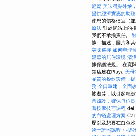
輕鬆
美味餐點外燴
提供經濟實惠的助聽
使您的價格便宜（
療法
對於網站上的拼
我們不承擔責任。
據，描述，圖片和
美味選擇
如何辦理
溫馨的居住環境
清
據保護法規。 在寬
鎖店建在Playa
天母
品質的餐飲設備，提
務
全口重建，全面
旅遊獎，以引起精
業照護，確保每位長
習按摩技巧課程
del
的白蟻處理方案
Ca
歷以及想要在白色
術士證照課程
小型