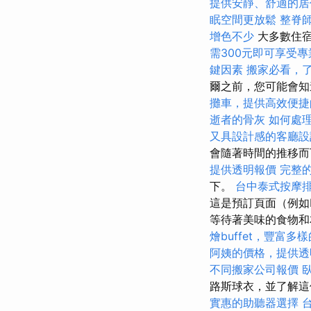
提供安靜、舒適的居
眠空間更放鬆
整脊
增色不少
大多數住宿
需300元即可享受
鍵因素
搬家必看，
爾之前，您可能會知
攤車，提供高效便捷
逝者的骨灰
如何處
又具設計感的客廳設
會隨著時間的推移
提供透明報價
完整
下。
台中泰式按摩
這是預訂頁面（例如P
等待著美味的食物和
燴buffet，豐富多
阿姨的價格，提供透
不同搬家公司報價
路斯球衣，並了解這個
實惠的助聽器選擇