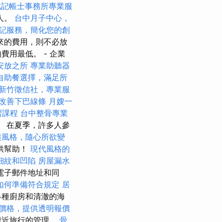
北記帳士事務所專業服
人。
台中月子中心，
記服務，簡化您的創
來的費用，則不必放
用最低。 - 企業
安放之所
專業助聽器
自助餐選擇，滿足所
新竹徵信社，專業服
改善下巴線條
月嫂一
習課程
台中整骨專業
 在夏季，許多人參
潢風格，隨心所欲變
供幫助！
現代風格的
細紋和凹陷
房屋漏水
電子郵件地址和同
如何準備符合規定
居
各種廚房和清澈的海
價格，提供透明報價
附近旅行的管理。
骨