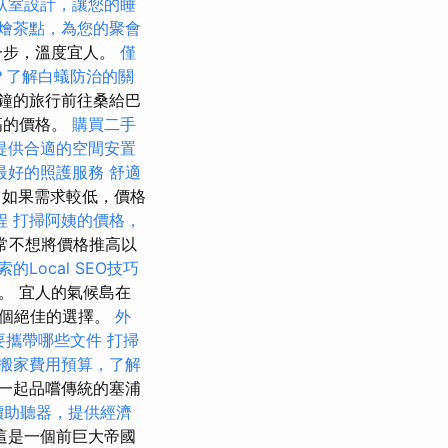
臥室設計，讓您的睡
燴茶點，為您的聚會
一步，溫度宜人。
僅
？了解白蟻防治的關
鐘的旅行前往桑給巴
高的價格。
購買二手
提供合適的空間安置
最好的照護服務
舒適
如果需求較低，價格
程
打掃阿姨的價格，
通常不想將價格推高以
的Local SEO技巧
件。 宜人的氣候島在
一個絕佳的選擇。
外
要攜帶哪些文件
打掃
搬家費用預算，了解
一起品嚐傳統的塞浦
價助聽器，提供經濟
這是一個前巨大帝國