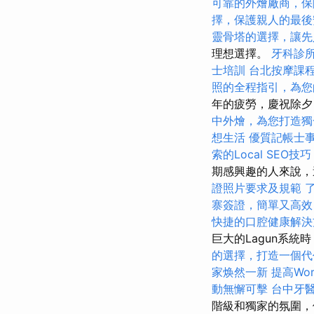
可靠的外燴廠商，保
擇，保護親人的最後
靈骨塔的選擇，讓先
理想選擇。
牙科診
士培訓
台北按摩課
照的全程指引，為您
年的疲勞，慶祝除夕
中外燴，為您打造獨
想生活
優質記帳士
索的Local SEO技巧
期感興趣的人來說
證照片要求及規範
寨簽證，簡單又高效
快捷的口腔健康解決
巨大的Lagun系統
的選擇，打造一個代
家焕然一新
提高Wor
動無懈可擊
台中牙
階級和獨家的氛圍，