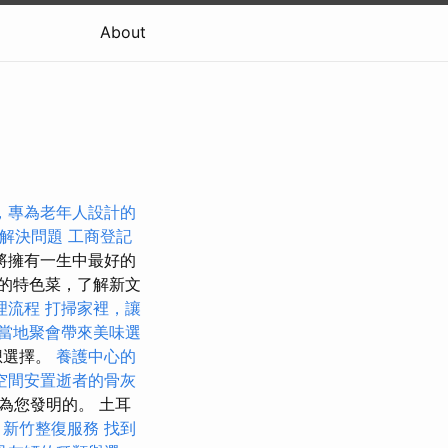
About
，專為老年人設計的
解決問題
工商登記
將擁有一生中最好的
的特色菜，了解新文
理流程
打掃家裡，讓
當地聚會帶來美味選
想選擇。
養護中心的
空間安置逝者的骨灰
為您發明的。 土耳
。
新竹整復服務
找到