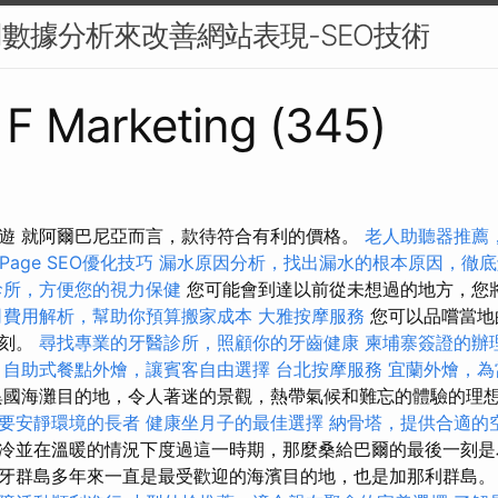
用數據分析來改善網站表現-SEO技術
s F Marketing (345)
遊 就阿爾巴尼亞而言，款待符合有利的價格。
老人助聽器推薦
Page SEO優化技巧
漏水原因分析，找出漏水的根本原因，徹底
診所，方便您的視力保健
您可能會到達以前從未想過的地方，您
司費用解析，幫助你預算搬家成本
大雅按摩服務
您可以品嚐當地
時刻。
尋找專業的牙醫診所，照顧你的牙齒健康
柬埔寨簽證的辦
自助式餐點外燴，讓賓客自由選擇
台北按摩服務
宜蘭外燴，為
異國海灘目的地，令人著迷的景觀，熱帶氣候和難忘的體驗的理
要安靜環境的長者
健康坐月子的最佳選擇
納骨塔，提供合適的
冷並在溫暖的情況下度過這一時期，那麼桑給巴爾的最後一刻是
牙群島多年來一直是最受歡迎的海濱目的地，也是加那利群島