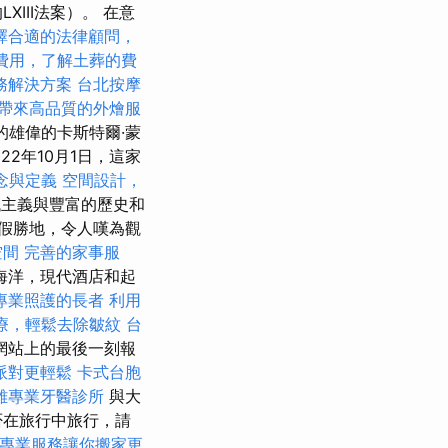
III法案）。 在意
擇合適的法律顧問，
費用，了解土葬的費
務解決方案
台北按摩
帶來高品質的外燴服
的雄偉的卡斯特爾·蒙
022年10月1日，這家
念與定義
空間設計，
代主義與豐富的歷史和
假勝地，令人嘆為觀
空間
完善的家事服
海洋，現代酒店和起
專業照護的長者
利用
療，輕鬆去除皺紋
台
網站上的最後一刻報
派對更輕鬆
卡式台胞
雄專業牙醫診所
與大
否在旅行中旅行，請
專業服務讓你搬家更