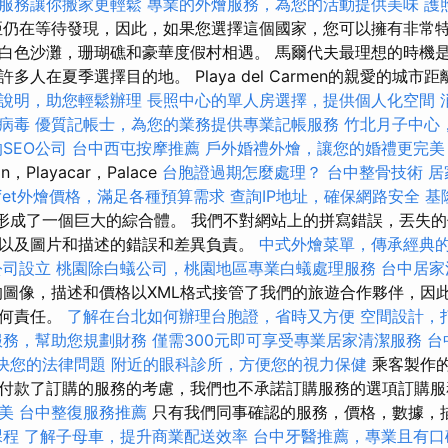
服務讓你搬家更輕鬆
專業的外燴服務，為您的活動提供美味
護
仍在等待發現，因此，如果您選擇這個國家，您可以擁有非常特
白色沙灘，珊瑚礁和豪華度假村相遇。 馬爾代夫最理想的時機
人在夏季選擇目的地。 Playa del Carmen的親愛的城市距
說明，助您輕鬆辦理
長照中心的單人房選擇，提供個人化空間
病毒
優質記帳士，為您的業務提供專業記帳服務
竹北月子中心
SEO公司
台中西屯按摩推薦
戶外婚禮外燴，讓您的婚禮更完美
n，Playacar，Palace
台胞證過期怎麼處理？
台中整骨技術
居
ffet外燴價格，滿足各種預算需求
查詢IP地址，確保網路安全
基
o）形成了一個巨大的綜合體。 我們不對網站上的拼寫錯誤，丟失
以及圖片和描述的錯誤和差異負責。
中式外燴菜單，傳承經典
公司設立
桃園除白蟻公司，桃園地區專業白蟻處理服務
台中居家
圖像，描述和價格以XML格式接管了我們的旅遊合作夥伴，因
任何責任。
了解在台北如何辦理台胞證，省時又方便
空間設計，
服務，幫助您規劃財務
僅需300元即可享受專業居家清潔服務
台
來解決您的法律問題
附近的眼科診所，方便您的視力保健
乘客製作
付款了訂購的服務的考慮，我們也不承諾訂購服務的選項訂購
美
台中整復服務推薦
只有我們同事確認的服務，價格，數據，
課程
了解子母車，提升商業配送效率
台中牙醫推薦，專業且有口