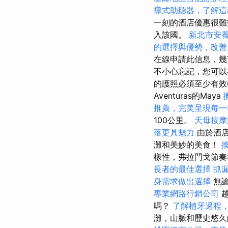
導式助聽器，了解這
一刻的酒店優惠很難
入該國。
新北市安
的選擇與優勢，改善
在線申請此信息，幾
不小心忘記，您可以在
的護照必須至少有效
Aventuras的Maya
推薦，完美呈現每一
100公里。
天母按摩
落更具魅力
由於酒店
灘和美妙的美食！
樣性，弗拉門戈節
長者的最佳選擇
抓
身需求做出選擇
無論
專業網路行銷公司
越
嗎？
了解植牙過程
灘，山脈和歷史悠