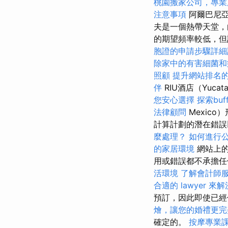
桃園搬家公司，專業
注意事項
阿爾巴尼亞
夫是一個熱帶天堂，
的期望頻率較低，但許多
胞證的申請步驟詳細
除家中的有害細菌和
照顧
提升網站排名的
伴
RIU酒店（Yucata
您安心選擇
探索bu
法律顧問
Mexic
計算計劃的潛在錯誤
麼處理？
如何進行
的家居環境
網站上的
用或錯誤都不承擔
活環境
了解會計師
合適的 lawyer 
預訂，因此即使已經
燴，讓您的婚禮更完
確定的。
按摩專業