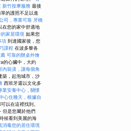
案
新竹按摩服務
最後
簡單的護照不足以進
公司，專業可靠
牙橋
以在您的家中舒適地
淨的家居環境
如果您
事項
到達國家後，您
巧課程
在波多黎各
推薦
可靠的辦桌外燴
iera的心臟中，大約
室內裝潢，讓每個角
建築，起泡城市，沙
務
西班牙還以文化多
專業安養中心，關懷
中心住幾天，根據自
都可以在這裡找到。
- 但是您屬於他們
時候看到美麗的海
底消毒您的居住環境