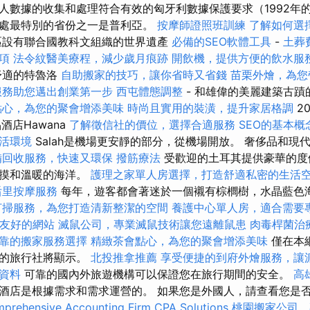
數據的收集和處理符合有效的匈牙利數據保護要求（1992年的LX
處最特別的省份之一是普利亞。
按摩師證照班訓練
了解如何選
設有聯合國教科文組織的世界遺產
必備的SEO軟體工具
-
土葬
項
法令紋醫美療程，減少歲月痕跡
開飲機，提供方便的飲水服
舒適的特魯洛
自助搬家的技巧，讓你省時又省錢
苗栗外燴，為您
服務助您邁出創業第一步
西屯體態調整
- 和雄偉的美麗建築古蹟
點心，為您的聚會增添美味
時尚且實用的裝潢，提升家居格調
2
酒店Hawana
了解徵信社的價位，選擇合適服務
SEO的基本概
活環境
Salah是機場更安靜的部分，從機場開放。 奢侈品和現
備回收服務，快速又環保
撥筋療法
受歡迎的土耳其提供豪華的度
觸摸和溫暖的海洋。
護理之家單人房選擇，打造舒適私密的生活
后里按摩服務
每年，遊客都會著迷於一個襯有棕櫚樹，水晶藍色
打掃服務，為您打造清新整潔的空間
養護中心單人房，適合需要
EO友好的網站
滅鼠公司，專業滅鼠技術讓您遠離鼠患
肉毒桿菌治
靠的搬家服務選擇
精緻茶會點心，為您的聚會增添美味
僅在本
冊的旅行社將顯示。
北投推拿推薦
享受便捷的到府外燴服務，讓
資料
可靠的國內外旅遊機構可以保證您在旅行期間的安全。
高
酒店是根據需求和需求運營的。 如果您是外國人，請查看您是
prehensive Accounting Firm CPA Solutions
桃園搬家公司，