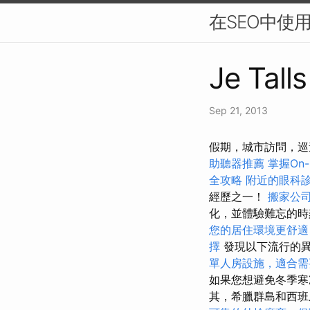
在SEO中使
Je Tall
Sep 21, 2013
假期，城市訪問，巡
助聽器推薦
掌握On-
全攻略
附近的眼科
經歷之一！
搬家公
化，並體驗難忘的
您的居住環境更舒適
擇
發現以下流行的
單人房設施，適合需
如果您想避免冬季寒
其，希臘群島和西班