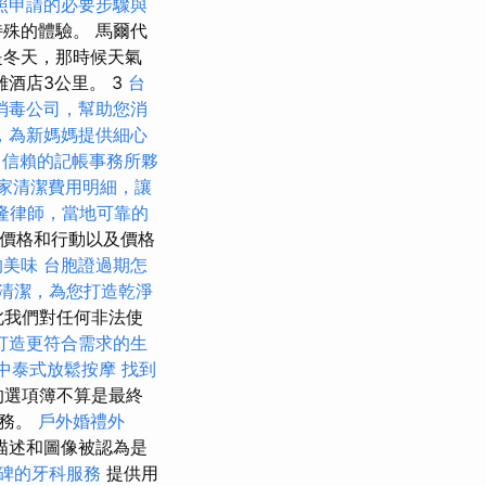
照申請的必要步驟與
殊的體驗。 馬爾代
是冬天，那時候天氣
離酒店3公里。 3
台
消毒公司，幫助您消
，為新媽媽提供細心
信賴的記帳事務所夥
家清潔費用明細，讓
隆律師，當地可靠的
的價格和行動以及價格
的美味
台胞證過期怎
清潔，為您打造乾淨
此我們對任何非法使
打造更符合需求的生
中泰式放鬆按摩
找到
的選項簿不算是最終
服務。
戶外婚禮外
描述和圖像被認為是
碑的牙科服務
提供用