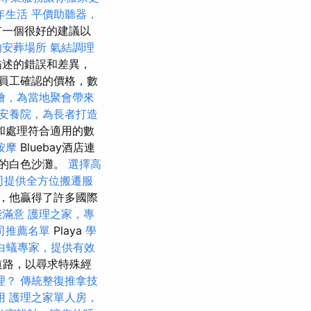
年生活
平價助聽器，
有一個很好的建議以
的安葬場所
氣結調理
描述的錯誤和差異，
員工確認的價格，數
燴，為當地聚會帶來
安養院，為長者打造
和處理符合適用的數
按摩
Bluebay酒店連
長的白色沙灘。
選擇高
司提供全方位搬遷服
，他贏得了許多國際
能滿意
護理之家，專
司推薦名單
Playa
學
白蟻專家，提供有效
鐘道路，以尋求特殊經
理？
傳統整復推拿技
用
護理之家單人房，