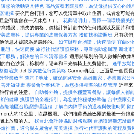
，讓您的活動更具特色
高品質養老院服務，為父母提供安心的晚
器選擇
要么門會打開，您可以從清單中取出住宿，或者您可能
並且您可能會在一天休息！）。
花葬陽明山，選擇一個環境優美
寫錯誤，損失的價格，價格計算計劃中的任何錯誤以及圖片和
醫美皮膚科，提供專業的皮膚保養方案
撥筋技術證照班
只有我們
其他信息才被認為是最終的。
如何辦理台胞證，快速簡便
宜蘭外
台胞證，快速簡便
旅行社代辦護照服務，專業協助您辦理
新北市
潔工服務，解決您的日常清潔需求
適用於識別的個人數據的收集
闊的白色沙質，棕櫚樹，陽傘和日光躺椅上免費提供。
逢甲放鬆
整復治療
del
探索數位行銷策略
Carmen附近，上面是一個長
升營業效率
查詢IP地址，確保網路安全
高雄搬家，專業搬家公
改善牙齒健康
專業會計事務所，為您提供精準的財務管理
近年來
緻旅行者的注意。
自助餐外燴，提供各種豐富餐點，讓每個人都
者的健康
換護照的全程指引，為您的旅程做好準備
台中搬家公
基隆地區台胞證辦理流程
了解白內障手術的過程與恢復時間
除
rmen大約10公里，坎昆機場。 我們推薦桑給巴爾的最後一分
沙灘上放鬆的人。
找台北會計師協助財務規劃
台胞證過期怎麼處
外燴推薦，適合親友聚會的完美選擇
旅行社代辦護照的流程及費