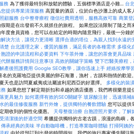
y服務
為了獲得最特別和放鬆的體驗，五個標準酒店是小雞...
台
為您提供專業清潔服務
高質量的酒店，位於白色沙灘上的成人客
照顧服務
台中整脊療程
徵信社費用透明，服務高效可靠
商業登
假期是在出發前不久就抓住的旅程。 如果您設法限制了隨之而
的年度會員資格，您可以在給定的時期內隨意飛行，最後一分鐘的費
的解決方法，讓視力更清晰
選擇合適的塔位，為親人找到永遠的
清楚
台北護理之家，優質的服務，滿足長者的各種需求
多樣化
台胞證的申請流程和必要資料
下午茶外燴，讓您的茶會更具品味
照代辦服務詳情與注意事項
高效的關鍵字策略
雙下巴醫美療程，
解產後照護費用
Google SEO教學，讓你迅速上手
經絡按摩學
著名的克羅地亞提供美麗的卵石海灘，漁村，古蹟和熱情的歡迎。
夏天也是訪問夏威夷或法屬波利尼西亞的好選擇。
多樣化的裝
服務
如果您想了解定期折扣和卓越的酒店優惠，我們將很樂意提
落更具魅力
如何選擇有效的SEO關鍵字
玻尿酸注射，迅速填補
水的最佳修復服務
新竹外燴，提供獨特的餐飲體驗
您可以提供
件定期收到的個性化優惠。
天母整復治療
台胞證照片要求，了解
受清潔後的舒適空間
希臘提供獨特的古老古蹟，浪漫的島嶼，
，傳承經典的美味
半自動咖啡機，打造專業咖啡體驗
打掃阿姨的
流程
由於從預訂到出發的時間很短，我們的旅行專家優先關注