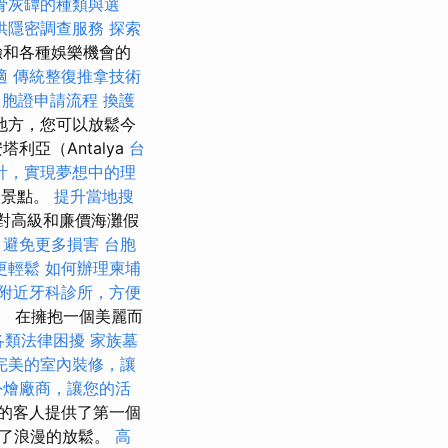
骨灰罈的種類與選
供隱密調查服務
探索
驗和各種娛樂機會的
適
傳統整復推拿技術
台胞證申請流程
換護
地方，您可以放鬆今
亞（Antalya
台
計，實現夢想中的理
史景點。
提升當地搜
對高級和廉價海灘假
，避免更多損害
台胞
更輕鬆
如何辦理柬埔
附近牙科診所，方便
。 在擁抱一個美麗而
各類法律困擾
家族墓
完美的室內裝修，讓
外燴廠商，讓您的活
的客人提供了第一個
過了浪漫的放鬆。
高