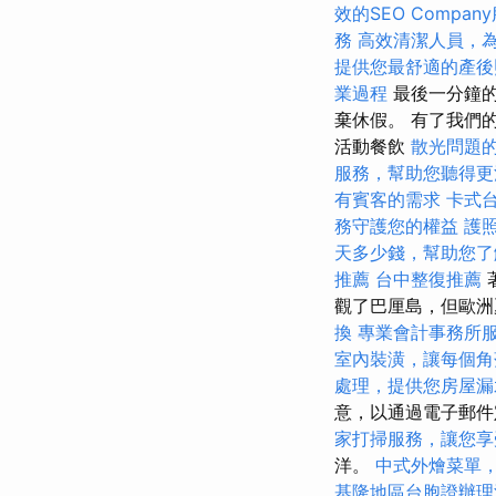
效的SEO Compan
務
高效清潔人員，
提供您最舒適的產後
業過程
最後一分鐘的
棄休假。 有了我們
活動餐飲
散光問題
服務，幫助您聽得更
有賓客的需求
卡式
務守護您的權益
護
天多少錢，幫助您了
推薦
台中整復推薦
觀了巴厘島，但歐洲
換
專業會計事務所
室內裝潢，讓每個角
處理，提供您房屋漏
意，以通過電子郵
家打掃服務，讓您享
洋。
中式外燴菜單
基隆地區台胞證辦理