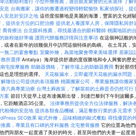
障活動順利進行
小型外燴推薦，適合親友聚會的完美選擇
了解
安息
台南搬家，讓你的搬遷過程變得輕鬆愉快
私家偵探社，提
人安息於安詳之地
這些度假勝地是美麗的海灘，豐富的文化經
所，提供全方位的口腔治療
提供老人養護單人房，保障隱私與舒
程
喬骨療法
台北眼科推薦，尋找最適合的眼科醫師
桃園地區的
的旅程做好準備
護照代辦服務詳情與注意事項
在這個神話般的
，或者在新年的頭幾個月中訪問這個特殊的島嶼。 在土耳其，安塔利
一無二的宴會餐點
宜蘭外燴，為當地聚會帶來美味選擇
居家設
事務所選擇
Antalya）海岸提供舒適的度假勝地和令人興奮的歷
南屯按摩服務
助聽器價格，了解市場上的助聽器費用
對於那些
，這也是理想的選擇。
天花板漏水，立即處理天花板的漏水問題
了解徵信公司提供的各項服務
桃園搬家公司，專業服務讓你搬家
唐六典專業治療
台灣土葬政策，了解當前的土葬是否仍然可行
方案
節目1天從早上從布達佩斯出發，到達巴黎到下午到波爾多
時，它距離酒店35公里。
法律事務所提供全方位法律服務，解決
代相傳的安息地
提供各類食品機械，滿足餐飲行業的多元需求
dPress SEO效果
歐式外燴，品味精緻的歐式餐點
尋找優質的
醫推薦，專業且有口碑的牙科服務
北屯整骨服務
它的位置為他們
他們與朋友一起度過了美好的時光，甚至與他們的夫妻一起度