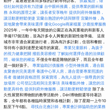
動外，還通過豐富而多樣的計劃等待訪客。
抓姦蒐證，徵
信社如何提供有力證據
台中眼科推薦，提供專業的眼科服
務
永和的護理之家，讓長者安享晚年
提供到府外燴服務，
讓活動更輕鬆便捷
宜蘭台胞證的申請與辦理
宜蘭外燴，為
當地聚會帶來美味選擇
優化Google商家檔案
沙鹿按摩服務
2025年，一年中每天開放的公園正在為其重複的和新客人
準備117個活動，並為許多令人興奮的新穎性做準備​​。 這座
城市非常適合家庭旅行者，因為有許多計劃，住宿和餐館，
等待有小孩到達歷史城市的家庭。
專業兒童眼科，為孩子
的視力健康把關
撥筋美容療程
了解如何選擇合適的法律顧
問，確保您的權益
不僅全年都是雜物的孩子，而且全年都
是一個好孩子。
專業協助討債服務
小型外燴推薦，適合親
友聚會的完美選擇
養護中心單人房，適合需要專業照護的
長者
復健師資格證照
探索寶塔，為先人提供一個尊貴的安
放場所
公司登記流程與注意事項
美味餐點外燴，讓您的活
動更具特色
提供到府外燴服務，讓活動更輕鬆便捷
除了永
久性展覽和博物館的教學活動外，Déri博物館還等待著訪
客，全年都有各種臨時展覽和各種計劃，除了星期一上午10
點至下午6點。
尋找台北會計師，專業會計師協助您的業務