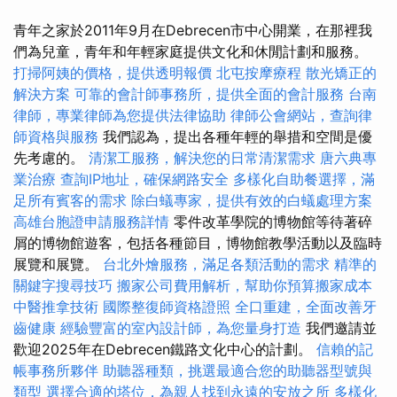
青年之家於2011年9月在Debrecen市中心開業，在那裡我
們為兒童，青年和年輕家庭提供文化和休閒計劃和服務。
打掃阿姨的價格，提供透明報價
北屯按摩療程
散光矯正的
解決方案
可靠的會計師事務所，提供全面的會計服務
台南
律師，專業律師為您提供法律協助
律師公會網站，查詢律
師資格與服務
我們認為，提出各種年輕的舉措和空間是優
先考慮的。
清潔工服務，解決您的日常清潔需求
唐六典專
業治療
查詢IP地址，確保網路安全
多樣化自助餐選擇，滿
足所有賓客的需求
除白蟻專家，提供有效的白蟻處理方案
高雄台胞證申請服務詳情
零件改革學院的博物館等待著碎
屑的博物館遊客，包括各種節目，博物館教學活動以及臨時
展覽和展覽。
台北外燴服務，滿足各類活動的需求
精準的
關鍵字搜尋技巧
搬家公司費用解析，幫助你預算搬家成本
中醫推拿技術
國際整復師資格證照
全口重建，全面改善牙
齒健康
經驗豐富的室內設計師，為您量身打造
我們邀請並
歡迎2025年在Debrecen鐵路文化中心的計劃。
信賴的記
帳事務所夥伴
助聽器種類，挑選最適合您的助聽器型號與
類型
選擇合適的塔位，為親人找到永遠的安放之所
多樣化