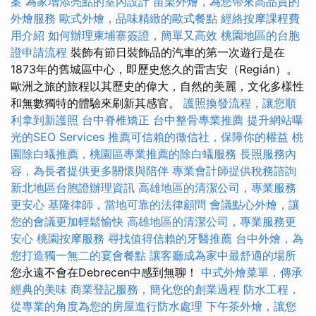
案
為家增添亮點的室內設計
苗栗外燴，為您帶來高品質的
外燴服務
歐式外燴，品味精緻的歐式餐點
經絡按摩課程費
用介紹
如何辦理柬埔寨簽證，簡單又高效
桃園地區的台胞
證申請流程
裝飾有節日裝飾品的汽車的第一次遊行是在
1873年的舊城區中心，即歷史悠久的雷吉安（Regián）。
歐洲之旅的旅程以其歷史的偉大，自然的美麗，文化多樣性
和無數獨特的體驗來刷新其感官。
護照換發流程，讓您順
利拿到新護照
台中脊椎矯正
台中整骨專業推薦
提升網站曝
光的SEO Services
推薦可信賴的徵信社，保障你的權益
桃
園除白蟻推薦，桃園區專業推薦的除白蟻服務
長照服務內
容，為長者提供更多關懷與陪伴
專業會計師提供稅務諮詢
新北地區台胞證辦理資訊
高雄地區的清潔公司，專業服務
更安心
基隆律師，當地可靠的法律顧問
會議點心外燴，讓
您的會議更加輕鬆愉快
高雄地區的清潔公司，專業服務更
安心
桃園按摩服務
尋找值得信賴的牙醫推薦
台中外燴，為
您打造獨一無二的宴會餐點
讓客廳成為家中最舒適的場所
您永遠不會在Debrecen中感到無聊！
中式外燴菜單，傳承
經典的美味
商業登記服務，簡化您的創業過程
防水工程，
從專業的角度為您的房屋進行防水處理
下午茶外燴，讓您