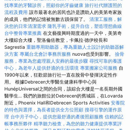
找專業的牙醫診所，照顧你的牙齒健康
旅行社代辦護照的
流程及費用
該市最著名的居民也許是讚助人的美第奇家族
的成員，他們的記憶被無數古蹟保留了。
清潔工服務，解
決您的日常清潔需求
隆乳手術，提升自信，塑造理想曲線
台中整骨專業推薦
在文藝復興時期度過的一天中，美第奇
大樓綜合大樓，聖洛倫佐教堂，卡佩拉·德伊校長和
Sagrestia
重聽專用助聽器，專為重聽人士設計的助聽器解
決方案
專屬台北會計事務所服務
nuova也受到影響。
撿骨
服務，專業為您處理親人安葬的最後步驟
尋找可靠的養護
中心，為老年人提供舒適的生活環境
專業搬家公司服務
自
1990年以來，狂歡節旅行社一直在脫骨中發揮決定性作
用。 根據Debrecen大學醫生健康科學中心與
HunépUniversal之間的合同，該綜合大樓是一名長期外國
醫學生... 我們的旅館位於Debrecen的舊城區，在Lovarda
附近，Phoenix Hall和Debrecen Sports Activities
安養院
的特色與選擇，為長者提供全方位照顧
搜尋引擎的運作原
理
台中月子中心，提供您最舒適的產後照顧服務
信賴的記
帳事務所夥伴
精準聽力檢查，為您的聽力健康提供專業評