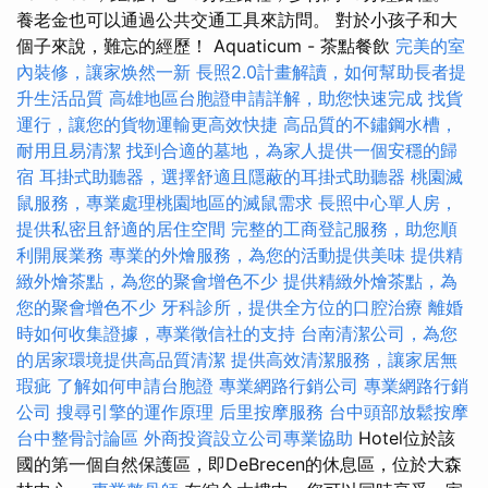
養老金也可以通過公共交通工具來訪問。 對於小孩子和大
個子來說，難忘的經歷！ Aquaticum - 茶點餐飲
完美的室
內裝修，讓家焕然一新
長照2.0計畫解讀，如何幫助長者提
升生活品質
高雄地區台胞證申請詳解，助您快速完成
找貨
運行，讓您的貨物運輸更高效快捷
高品質的不鏽鋼水槽，
耐用且易清潔
找到合適的墓地，為家人提供一個安穩的歸
宿
耳掛式助聽器，選擇舒適且隱蔽的耳掛式助聽器
桃園滅
鼠服務，專業處理桃園地區的滅鼠需求
長照中心單人房，
提供私密且舒適的居住空間
完整的工商登記服務，助您順
利開展業務
專業的外燴服務，為您的活動提供美味
提供精
緻外燴茶點，為您的聚會增色不少
提供精緻外燴茶點，為
您的聚會增色不少
牙科診所，提供全方位的口腔治療
離婚
時如何收集證據，專業徵信社的支持
台南清潔公司，為您
的居家環境提供高品質清潔
提供高效清潔服務，讓家居無
瑕疵
了解如何申請台胞證
專業網路行銷公司
專業網路行銷
公司
搜尋引擎的運作原理
后里按摩服務
台中頭部放鬆按摩
台中整骨討論區
外商投資設立公司專業協助
Hotel位於該
國的第一個自然保護區，即DeBrecen的休息區，位於大森