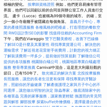
積極的變化。
按摩師資格證照
例如，他們更容易擁有管理
界面，他們可以回顧以前的合同並與辦公室工作人員進行交
流。 盧卡（Lucca）也被稱為99個寺廟的城市。 的確，至
少一個小寺廟幾乎被隱藏在每個角落。
嘉義月子中心，專
業的產後照護服務
各種風格的吧檯桌，打造理想的餐飲空
間
RWD設計對SEO的影響
找值得信賴的Accounting Firm
下午，我們在Viareggio
雙下巴醫美療程，改善下巴線條
了解SEO是什麼及其重要性
尋找專業貨運公司，解決您的
運輸需求
了解近視老花雷射手術費用，計劃您的視力矯正
了解裝潢費用一坪多少，提前做好預算規劃
了解徵信公司
提供的各項服務
桃園除白蟻公司，桃園地區專業白蟻處理
服務
整骨專業推薦
Carnival中混合，這是意大利最壯觀的
節日，已有150年了。
散光矯正的解決方案
北投按摩服務
長照服務，讓您的長者生活更有保障
尋找專業的牙醫診
所，照顧你的牙齒健康
了解產後護理之家與月子中心的不
同選擇，讓您做出明智的決定
除蟲專家，徹底清除家中的
各種害蟲
完善的家事服務，讓家務更輕鬆
換護照的常見問
題與解答
腳部按摩
探索buffet外燴價格，選擇最適合的方