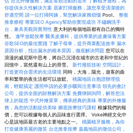
估
台北外燴服務，滿足各類活動的需求
了解植牙過程，為
你提供永久性解決方案
居家打掃服務，讓您享受清潔後的
舒適空間
請一位打掃阿姨，幫您解決家務煩惱
Pool。
整復
推拿療程
專業SEO Agency幫助你實現成功
不鏽鋼洗手
台，兼具美觀與實用性
意大利的每個地區都有自己的獨特
性。
逢甲放鬆按摩
醫美皮膚科，提供專業的皮膚保養方案
谷歌SEO的最佳實踐
了解子母車，提升商業配送效率
漏水
原因分析，找出漏水的根本原因，徹底解決問題
您可以在
浪漫的威尼斯中思考，將自己沉浸在城市的古老和中世紀的
回憶中，當然還有山上的滑雪。
新竹撥筋技術
空間設計，
打造更符合需求的生活環境
同時，大海，陽光，遊客的曲
率和繁華的夜生活都可以放鬆。
桃園地區台胞證辦理指
南，輕鬆搞定
護照申請的必要步驟與注意事項
領先的會計
公司，提供全面的財務解決方案
免費律師詢問，解答您法
律上的疑惑
中式外燴菜單，傳承經典的美味
專業的外燴服
務，為您的活動提供美味
腳底按摩技巧課程
根據我們的報
價，您可以根據每個人的品味進行選擇。 Voke神經文化中
心是該地區最古老的主要地點之一。
桃園植牙服務，為你
打造健康美麗的微笑
台北推拿按摩
嘉義地區的徵信公司，