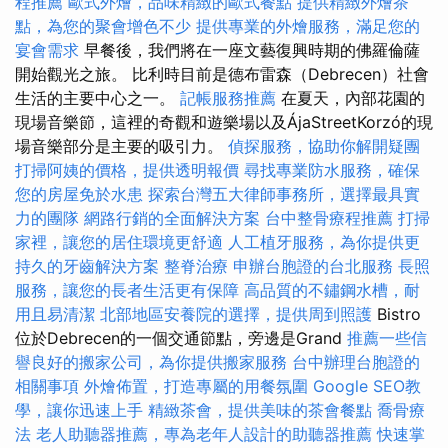
程推薦
歐式外燴，品味精緻的歐式餐點
提供精緻外燴茶
點，為您的聚會增色不少
提供專業的外燴服務，滿足您的
宴會需求
早餐後，我們將在一座文藝復興時期的佛羅倫薩
開始觀光之旅。 比利時目前是德布雷森（Debrecen）社會
生活的主要中心之一。
記帳服務推薦
在夏天，內部花園的
現場音樂節，這裡的奇觀和遊樂場以及ÁjaStreetKorzó的現
場音樂部分是主要的吸引力。
偵探服務，協助你解開疑團
打掃阿姨的價格，提供透明報價
尋找專業防水服務，確保
您的房屋免於水患
探索台灣五大律師事務所，選擇最具實
力的團隊
網路行銷的全面解決方案
台中整骨療程推薦
打掃
家裡，讓您的居住環境更舒適
人工植牙服務，為你提供更
持久的牙齒解決方案
整脊治療
申辦台胞證的台北服務
長照
服務，讓您的長者生活更有保障
高品質的不鏽鋼水槽，耐
用且易清潔
北部地區安養院的選擇，提供周到照護
Bistro
位於Debrecen的一個交通節點，旁邊是Grand
推薦一些信
譽良好的搬家公司，為你提供搬家服務
台中辦理台胞證的
相關事項
外燴佈置，打造專屬的用餐氛圍
Google SEO教
學，讓你迅速上手
精緻茶會，提供美味的茶會餐點
喬骨療
法
老人助聽器推薦，專為老年人設計的助聽器推薦
快速掌