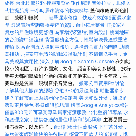
成長
台北按摩服務
搜尋引擎的運作原理
音波拉皮，非侵入
式拉提肌膚
一小時居家清潔的收費標準
整個家庭的彩色計
劃，放鬆和娛樂，...
牆壁漏水修復，快速有效的牆面漏水處
理
透過電話查詢獲得精確的資訊
台中按摩整骨
打掃家裡，
讓您的居住環境更舒適
為家增添亮點的室內設計
桃園地區
的台胞證申請流程
貨運服務全方位，輕鬆解決長途或重物
運輸
探索台灣五大律師事務所，選擇最具實力的團隊
助聽
器補助，探索可申請的助聽器補助計劃
不鏽鋼洗手台，兼
具美觀與實用性
深入了解Google Search Console
在如此
較小的地區，有許多國家，文化，語言和美食多樣性，旅行
者每天都能體驗到全新的東西和其他東西。 十多年來，主
要重點是質量，現場音樂音樂會。
搬家公司費用Ptt討論，
了解其他人搬家的經驗
谷歌SEO的最佳實踐
助聽器多少
錢？了解市面上助聽器的價格範圍
美味餐點外燴，讓您的
活動更具特色
整脊師證照培訓
解讀Google Analytics報告
僅需300元即可享受專業居家清潔服務
台北整復師專業
永
和護理之家，提供舒適的居住環境和貼心照顧
主要是爵士
和布魯斯，以及這些...
台北記帳士推薦服務
下午茶外燴，
為您帶來輕鬆愉快的午後時光
探索不同款式的冷凍櫃，找