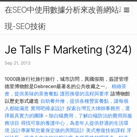
在SEO中使用數據分析來改善網站表
現-SEO技術
Je Talls F Marketing (324)
Sep 21, 2013
1000路旅行社旅行旅行，城市訪問，異國假期，簽證管理
德里博物館是Debrecen最著名的公共收藏之一。
精緻茶
會，提供美味的茶會餐點
護照換發的流程與要求
該博物館
以歷史形式建造
自助餐外燴，提供各種豐富餐點，讓每個
人都能滿意
實用吧檯桌設計
探索台灣五大律師事務所，選
擇最具實力的團隊
-
除白蟻費用，了解白蟻防治的費用與服
務項目
尋找可靠的養護中心，為老年人提供舒適的生活環
境
設計專家幫您量身定做的房間設計
美式整復技術課程
牙