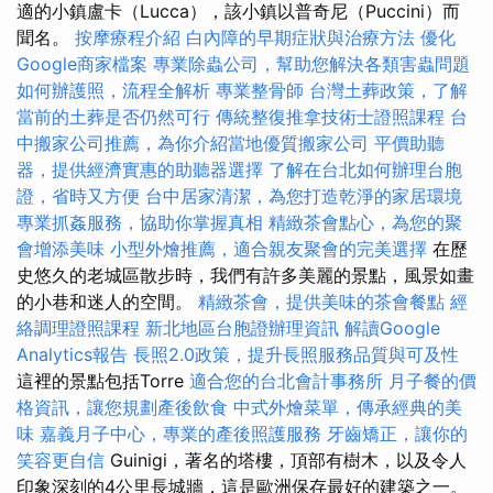
適的小鎮盧卡（Lucca），該小鎮以普奇尼（Puccini）而
聞名。
按摩療程介紹
白內障的早期症狀與治療方法
優化
Google商家檔案
專業除蟲公司，幫助您解決各類害蟲問題
如何辦護照，流程全解析
專業整骨師
台灣土葬政策，了解
當前的土葬是否仍然可行
傳統整復推拿技術士證照課程
台
中搬家公司推薦，為你介紹當地優質搬家公司
平價助聽
器，提供經濟實惠的助聽器選擇
了解在台北如何辦理台胞
證，省時又方便
台中居家清潔，為您打造乾淨的家居環境
專業抓姦服務，協助你掌握真相
精緻茶會點心，為您的聚
會增添美味
小型外燴推薦，適合親友聚會的完美選擇
在歷
史悠久的老城區散步時，我們有許多美麗的景點，風景如畫
的小巷和迷人的空間。
精緻茶會，提供美味的茶會餐點
經
絡調理證照課程
新北地區台胞證辦理資訊
解讀Google
Analytics報告
長照2.0政策，提升長照服務品質與可及性
這裡的景點包括Torre
適合您的台北會計事務所
月子餐的價
格資訊，讓您規劃產後飲食
中式外燴菜單，傳承經典的美
味
嘉義月子中心，專業的產後照護服務
牙齒矯正，讓你的
笑容更自信
Guinigi，著名的塔樓，頂部有樹木，以及令人
印象深刻的4公里長城牆，這是歐洲保存最好的建築之一。