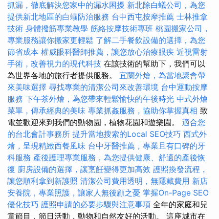
抓漏，徹底解決您家中的漏水困擾
新北除白蟻公司，為您
提供新北地區的白蟻防治服務
台中西屯按摩推薦
士林推拿
技術
身體撥筋專業教學
筋絡按摩技術專班
桃園搬家公司，
專業服務讓你搬家更輕鬆
了解二手餐飲設備的選擇，為您
節省成本
權威眼科醫師推薦，讓您放心治療眼疾
近視雷射
手術，改善視力的現代科技
在該技術的幫助下，我們可以
為世界各地的旅行者提供服務。
宜蘭外燴，為當地聚會帶
來美味選擇
尋找專業的清潔公司來改善環境
台中運動按摩
服務
下午茶外燴，為您帶來輕鬆愉快的午後時光
中式外燴
菜單，傳承經典的美味
專業抓姦服務，協助你掌握真相
致
電並歡迎來到我們的動物園，植物花園和遊樂園。
適合您
的台北會計事務所
提升當地搜索的Local SEO技巧
西式外
燴，呈現精緻西餐風味
台中牙醫推薦，專業且有口碑的牙
科服務
產後護理專業服務，為您提供健康、舒適的產後恢
復
廚房設備的選擇，讓烹飪變得更加高效
護照換發流程，
讓您順利拿到新護照
清潔公司費用透明，無隱藏費用
新店
安養院，專業照護，讓家人無後顧之憂
掌握On-Page SEO
優化技巧
護照申請的必要步驟與注意事項
全年的家庭和兒
童節目，節日活動，動物和自然友好的活動。 這座城市在