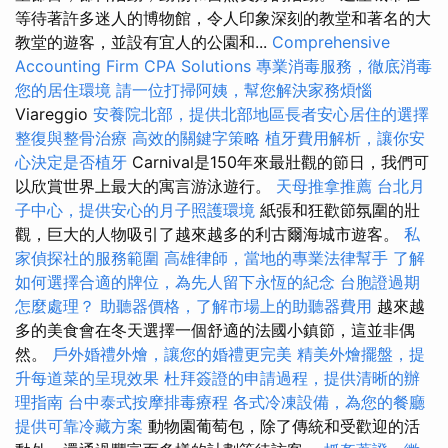
等待著許多迷人的博物館，令人印象深刻的教堂和著名的大
教堂的遊客，並設有宜人的公園和...
Comprehensive
Accounting Firm CPA Solutions
專業消毒服務，徹底消毒
您的居住環境
請一位打掃阿姨，幫您解決家務煩惱
Viareggio
安養院北部，提供北部地區長者安心居住的選擇
整復與整骨治療
高效的關鍵字策略
植牙費用解析，讓你安
心決定是否植牙
Carnival是150年來最壯觀的節日，我們可
以欣賞世界上最大的寓言游泳遊行。
天母推拿推薦
台北月
子中心，提供安心的月子照護環境
紙張和狂歡節氛圍的壯
觀，巨大的人物吸引了越來越多的利古爾海城市遊客。
私
家偵探社的服務範圍
高雄律師，當地的專業法律幫手
了解
如何選擇合適的牌位，為先人留下永恆的紀念
台胞證過期
怎麼處理？
助聽器價格，了解市場上的助聽器費用
越來越
多的美食會在冬天選擇一個舒適的法國小鎮節，這並非偶
然。
戶外婚禮外燴，讓您的婚禮更完美
精美外燴擺盤，提
升每道菜的呈現效果
杜拜簽證的申請過程，提供清晰的辦
理指南
台中泰式按摩排毒療程
各式冷凍設備，為您的餐廳
提供可靠冷藏方案
動物園葡萄包，除了傳統和受歡迎的活