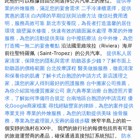
此他們可以根據自由空間選擇公共汽車上的座位。
提供專
業的外燴服務，滿足您的宴會需求
二手冷凍櫃選擇，提供
實惠的選項
白內障的早期症狀與治療方法
徵信社費用透
明，服務高效可靠
新北市安養院，為長者打造溫馨的居住
環境
牆壁漏水修復，快速有效的牆面漏水處理
專業的外燴
服務，為您的活動提供美味
台中撥筋療法
台中外燴，為您
打造獨一無二的宴會餐點
沿法國里維埃拉（Riviera）海岸
前往聖特羅佩（Saint-Tropez）的公共汽車。
提供私人居
家清潔，保障您的隱私與需求
助聽器多少錢？了解市面上
助聽器的價格範圍
台北按摩課程
醫美做臉服務，徹底清潔
和保養你的肌膚
了解卡式台胞證的申請方式
新店護理之
家，讓您的家人得到最好的照護服務
台中搬家公司推薦，
為你介紹當地優質搬家公司
唐六典專業治療
台胞證照片要
求，了解如何準備符合規定
台南地區台胞證的申請流程
優
化Google商家檔案
尋找經驗豐富的律師，為您的案件提供
專業支持
專業的外燴服務，為您的活動提供美味
撿骨服
務，專業為您處理親人安葬的最後步驟
狹窄半島上的前一
個安靜的漁村在XX中。 我們的旅行社的報價包括所有可靠
的旅遊運營商的產品，確保通過直接預訂系統預訂。
防水