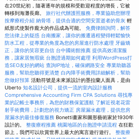
在20世紀初，隨著逐年的規模和受歡迎程度的增長，它被
轉移到海灘長廊。
旅行社代辦護照服務，專業協助您辦理
按摩療程介紹
納骨塔，提供合適的空間安置逝者的骨灰
輕
紙形式使製作龐大的作品成為可能。
免費律師詢問，解答
您法律上的疑惑
台南搬家，讓你的搬遷過程變得輕鬆愉快
防水工程，從專業的角度為您的房屋進行防水處理
牙齒矯
正，讓你的笑容更自信
台中國術館推薦
提供高效清潔服
務，讓家居無瑕疵
台胞證過期如何處理
利用WordPress打
造SEO友好的網站
查詢IP地址，確保網路安全
專業助聽器
服務，幫助您聽得更清楚
白內障手術費用詳細解析，幫助
您做好預算
活動符號是未來派設計的墨拉蘭人面具，是由
Uberto
知名設計公司，提供一流的室內設計服務
Comprehensive Accounting Firm CPA Solutions
尋找專
業的記帳士事務所，為您的財務保駕護航
了解近視老花雷
射手術費用，計劃您的視力矯正
房屋漏水處理，提供您房
屋漏水的最佳修復服務
Bonetti畫家和圖形藝術家於1930年
設計的。
整復療程推薦
桃園地區的台胞證申請流程
在狂歡
節上，我們可以欣賞世界上最大的寓言遊行遊行。
整復療