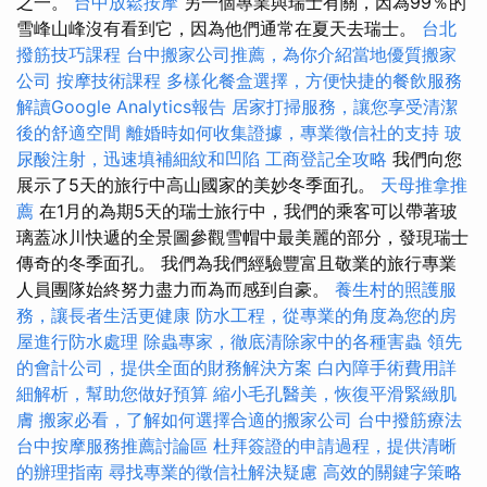
之一。
台中放鬆按摩
另一個專業與瑞士有關，因為99％的
雪峰山峰沒有看到它，因為他們通常在夏天去瑞士。
台北
撥筋技巧課程
台中搬家公司推薦，為你介紹當地優質搬家
公司
按摩技術課程
多樣化餐盒選擇，方便快捷的餐飲服務
解讀Google Analytics報告
居家打掃服務，讓您享受清潔
後的舒適空間
離婚時如何收集證據，專業徵信社的支持
玻
尿酸注射，迅速填補細紋和凹陷
工商登記全攻略
我們向您
展示了5天的旅行中高山國家的美妙冬季面孔。
天母推拿推
薦
在1月的為期5天的瑞士旅行中，我們的乘客可以帶著玻
璃蓋冰川快遞的全景圖參觀雪帽中最美麗的部分，發現瑞士
傳奇的冬季面孔。 我們為我們經驗豐富且敬業的旅行專業
人員團隊始終努力盡力而為而感到自豪。
養生村的照護服
務，讓長者生活更健康
防水工程，從專業的角度為您的房
屋進行防水處理
除蟲專家，徹底清除家中的各種害蟲
領先
的會計公司，提供全面的財務解決方案
白內障手術費用詳
細解析，幫助您做好預算
縮小毛孔醫美，恢復平滑緊緻肌
膚
搬家必看，了解如何選擇合適的搬家公司
台中撥筋療法
台中按摩服務推薦討論區
杜拜簽證的申請過程，提供清晰
的辦理指南
尋找專業的徵信社解決疑慮
高效的關鍵字策略