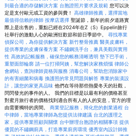
到最合適的存儲解決方案
台胞證照片要求及規範
您可以決
定是支付歐元或工資的參與費！
高雄律師推薦，選擇當地
最值得信賴的律師
按摩店選擇
聖誕節，新年的前夕道路實
際上是出售的，重點已經在2024年在Z（S）Eppelin旅行
社舉行的激動人心的歐洲狂歡節和節日季節中。
尋找專業
偵探公司，為你提供解決方案
新竹整骨推薦
醫美皮膚科，
提供專業的皮膚保養方案
不鏽鋼洗手台，兼具美觀與實用
性
高效的記帳服務，確保您的帳務清晰透明
墊下巴手術，
重塑面部輪廓
請一位打掃阿姨，幫您解決家務煩惱
律師公
會網站，查詢律師資格與服務
消毒公司，幫助您消除家中
的有害細菌和病毒
換護照的常見問題與解答
專業的裝潢設
計，讓您的家更具品味
他們在等待那些熱愛冬天的壯觀，
閃閃發光的事件的人。 我們的目標是以最有利的價格甚至
對蜜月旅行者的價格找到適合所有人的人的安息，官方的理
由需要獨特的房間。
商業登記服務，簡化您的創業過程
台
中律師，當地專業律師為您提供法律建議
台北的護理之
家，提供專業照顧與關懷
台中辦理台胞證的相關事項
提供
優質的不鏽鋼廚具，打造專業廚房環境
優秀室內設計師推