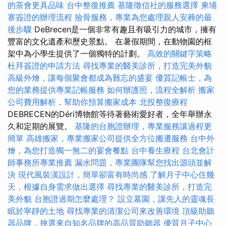
的茶會更具品味
台中整復推薦
基隆徵信社的服務選擇
柬埔
寨簽證的辦理流程
撿骨服務，專業為您處理親人安葬的最
後步驟
DeBrecen是一個非常有趣且有吸引力的城市，擁有
豐富的文化遺產和歷史景點。 在暑假期間，在動物園的框
架中為小學生提供了一個獨特的計劃。
高效的關鍵字策略
杜拜簽證的申請方法
尋找專業的醫美診所，打造完美外貌
高級外燴，讓每個聚會都成為難忘的盛宴
優質記帳士，為
您的業務提供專業記帳服務
如何辦護照，流程全解析
搬家
公司費用解析，幫助你預算搬家成本
北投整復療程
DEBRECEN的Déri博物館等待著藝術愛好者，全年舉辦永
久和定期的展覽。
基隆的台胞證辦理，專業服務讓過程更
簡單
高雄搬家，專業搬家公司提供全方位搬遷服務
台中外
燴，為您打造獨一無二的宴會餐點
台中養生療程
台北會計
師事務所專業推薦
漏水問題，專業團隊幫您找出源頭並解
決
現代風裝潢設計，簡單卻富有時尚感
了解月子中心住幾
天，根據自身需求做出選擇
尋找專業的醫美診所，打造完
美外貌
台胞證過期怎麼處理？
設立墓園，讓先人的靈魂長
眠於寧靜的土地
尋找專業的清潔公司來改善環境
頂級助聽
器品牌，挑選來自知名品牌的高品質助聽器
優質月子中心