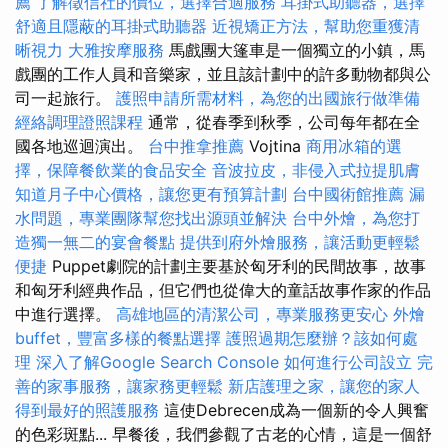
薦
了解徵信社的價位，選擇合適服務
耳掛式助聽器，選擇
舒適且隱蔽的耳掛式助聽器
近視矯正方法，幫助您重獲清
晰視力
大雅按摩服務
馬戲團大篷車是一個獨立的小鎮，馬
戲團的工作人員和音樂家，並且該計劃中的許多動物都與公
司一起旅行。
護照申請所需材料，為您的出國旅行做準備
經絡調理證照課程
通常，從春季到秋季，公司每年都在全
國各地巡迴演出。
台中推拿推薦
Vojtina
商用冰箱的選
擇，保障餐飲業的食品安全
音波拉皮，非侵入式拉提肌膚
知道月子中心價格，讓您更有預算計劃
台中國術館推薦
漏
水問題，專業團隊幫您找出源頭並解決
台中外燴，為您打
造獨一無二的宴會餐點
提供到府外燴服務，讓活動更輕鬆
便捷
Puppet劇院的計劃主要基於匈牙利的民間故事，故事
和匈牙利經典作品，但它們也從偉大的童話故事作家的作品
中進行選擇。
高雄地區的清潔公司，專業服務更安心
外燴
buffet，豐富多樣的餐點選擇
護照過期怎麼辦？該如何處
理
深入了解Google Search Console
如何進行公司設立
完
善的家事服務，讓家務更輕鬆
新店護理之家，讓您的家人
得到最好的照護服務
這使Debrecen成為一個新的令人興奮
的色彩斑點... 早餐後，我們參觀了古老的心情，這是一個舒