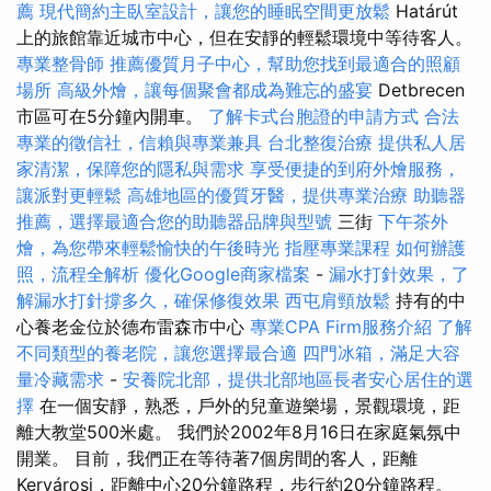
薦
現代簡約主臥室設計，讓您的睡眠空間更放鬆
Határút
上的旅館靠近城市中心，但在安靜的輕鬆環境中等待客人。
專業整骨師
推薦優質月子中心，幫助您找到最適合的照顧
場所
高級外燴，讓每個聚會都成為難忘的盛宴
Detbrecen
市區可在5分鐘內開車。
了解卡式台胞證的申請方式
合法
專業的徵信社，信賴與專業兼具
台北整復治療
提供私人居
家清潔，保障您的隱私與需求
享受便捷的到府外燴服務，
讓派對更輕鬆
高雄地區的優質牙醫，提供專業治療
助聽器
推薦，選擇最適合您的助聽器品牌與型號
三街
下午茶外
燴，為您帶來輕鬆愉快的午後時光
指壓專業課程
如何辦護
照，流程全解析
優化Google商家檔案
-
漏水打針效果，了
解漏水打針撐多久，確保修復效果
西屯肩頸放鬆
持有的中
心養老金位於德布雷森市中心
專業CPA Firm服務介紹
了解
不同類型的養老院，讓您選擇最合適
四門冰箱，滿足大容
量冷藏需求
-
安養院北部，提供北部地區長者安心居住的選
擇
在一個安靜，熟悉，戶外的兒童遊樂場，景觀環境，距
離大教堂500米處。 我們於2002年8月16日在家庭氣氛中
開業。 目前，我們正在等待著7個房間的客人，距離
Kervárosi，距離中心20分鐘路程，步行約20分鐘路程。