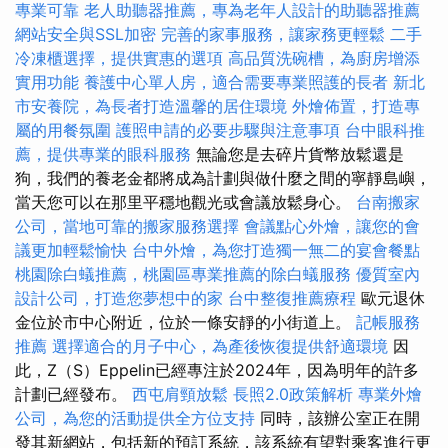
專業可靠
老人助聽器推薦，專為老年人設計的助聽器推薦
網站安全與SSL加密
完善的家事服務，讓家務更輕鬆
二手
冷凍櫃選擇，提供實惠的選項
高品質洗碗槽，為廚房增添
實用功能
養護中心單人房，適合需要專業照護的長者
新北
市安養院，為長者打造溫馨的居住環境
外燴佈置，打造專
屬的用餐氛圍
護照申請的必要步驟與注意事項
台中眼科推
薦，提供專業的眼科服務
無論您是去碎片貨幣放鬆還是
狗，我們的養老金都將成為計劃與做什麼之間的寧靜島嶼，
當天您可以在那里平穩地觀光或會議放鬆身心。
台南搬家
公司，當地可靠的搬家服務選擇
會議點心外燴，讓您的會
議更加輕鬆愉快
台中外燴，為您打造獨一無二的宴會餐點
桃園除白蟻推薦，桃園區專業推薦的除白蟻服務
優質室內
設計公司，打造您夢想中的家
台中整復推薦療程
歐元退休
金位於市中心附近，位於一條安靜的小街道上。
記帳服務
推薦
選擇適合的月子中心，為產後恢復提供舒適環境
因
此，Z（S）Eppelin已經專注於2024年，因為明年的許多
計劃已經發布。
西屯肩頸放鬆
長照2.0政策解析
專業外燴
公司，為您的活動提供全方位支持
同時，該辦公室正在開
發其新網站，包括新的預訂系統，該系統有望對乘客進行更