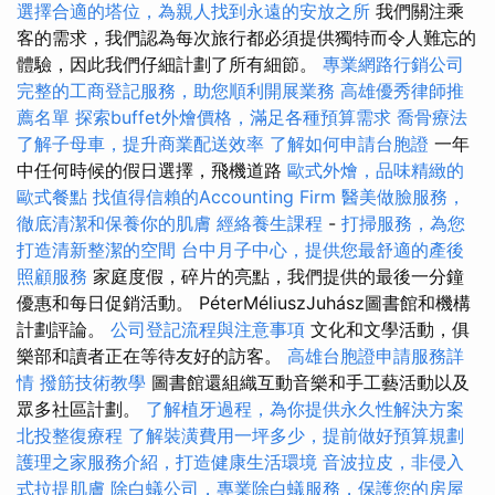
選擇合適的塔位，為親人找到永遠的安放之所
我們關注乘
客的需求，我們認為每次旅行都必須提供獨特而令人難忘的
體驗，因此我們仔細計劃了所有細節。
專業網路行銷公司
完整的工商登記服務，助您順利開展業務
高雄優秀律師推
薦名單
探索buffet外燴價格，滿足各種預算需求
喬骨療法
了解子母車，提升商業配送效率
了解如何申請台胞證
一年
中任何時候的假日選擇，飛機道路
歐式外燴，品味精緻的
歐式餐點
找值得信賴的Accounting Firm
醫美做臉服務，
徹底清潔和保養你的肌膚
經絡養生課程
-
打掃服務，為您
打造清新整潔的空間
台中月子中心，提供您最舒適的產後
照顧服務
家庭度假，碎片的亮點，我們提供的最後一分鐘
優惠和每日促銷活動。 PéterMéliuszJuhász圖書館和機構
計劃評論。
公司登記流程與注意事項
文化和文學活動，俱
樂部和讀者正在等待友好的訪客。
高雄台胞證申請服務詳
情
撥筋技術教學
圖書館還組織互動音樂和手工藝活動以及
眾多社區計劃。
了解植牙過程，為你提供永久性解決方案
北投整復療程
了解裝潢費用一坪多少，提前做好預算規劃
護理之家服務介紹，打造健康生活環境
音波拉皮，非侵入
式拉提肌膚
除白蟻公司，專業除白蟻服務，保護您的房屋