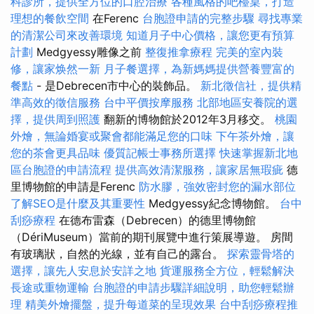
科診所，提供全方位的口腔治療
各種風格的吧檯桌，打造
理想的餐飲空間
在Ferenc
台胞證申請的完整步驟
尋找專業
的清潔公司來改善環境
知道月子中心價格，讓您更有預算
計劃
Medgyessy雕像之前
整復推拿療程
完美的室內裝
修，讓家焕然一新
月子餐選擇，為新媽媽提供營養豐富的
餐點
- 是Debrecen市中心的裝飾品。
新北徵信社，提供精
準高效的徵信服務
台中平價按摩服務
北部地區安養院的選
擇，提供周到照護
翻新的博物館於2012年3月移交。
桃園
外燴，無論婚宴或聚會都能滿足您的口味
下午茶外燴，讓
您的茶會更具品味
優質記帳士事務所選擇
快速掌握新北地
區台胞證的申請流程
提供高效清潔服務，讓家居無瑕疵
德
里博物館的申請是Ferenc
防水膠，強效密封您的漏水部位
了解SEO是什麼及其重要性
Medgyessy紀念博物館。
台中
刮痧療程
在德布雷森（Debrecen）的德里博物館
（DériMuseum）當前的期刊展覽中進行策展導遊。 房間
有玻璃狀，自然的光線，並有自己的露台。
探索靈骨塔的
選擇，讓先人安息於安詳之地
貨運服務全方位，輕鬆解決
長途或重物運輸
台胞證的申請步驟詳細說明，助您輕鬆辦
理
精美外燴擺盤，提升每道菜的呈現效果
台中刮痧療程推