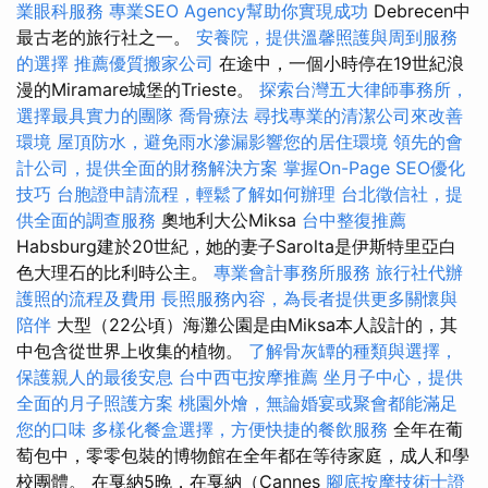
業眼科服務
專業SEO Agency幫助你實現成功
Debrecen中
最古老的旅行社之一。
安養院，提供溫馨照護與周到服務
的選擇
推薦優質搬家公司
在途中，一個小時停在19世紀浪
漫的Miramare城堡的Trieste。
探索台灣五大律師事務所，
選擇最具實力的團隊
喬骨療法
尋找專業的清潔公司來改善
環境
屋頂防水，避免雨水滲漏影響您的居住環境
領先的會
計公司，提供全面的財務解決方案
掌握On-Page SEO優化
技巧
台胞證申請流程，輕鬆了解如何辦理
台北徵信社，提
供全面的調查服務
奧地利大公Miksa
台中整復推薦
Habsburg建於20世紀，她的妻子Sarolta是伊斯特里亞白
色大理石的比利時公主。
專業會計事務所服務
旅行社代辦
護照的流程及費用
長照服務內容，為長者提供更多關懷與
陪伴
大型（22公頃）海灘公園是由Miksa本人設計的，其
中包含從世界上收集的植物。
了解骨灰罈的種類與選擇，
保護親人的最後安息
台中西屯按摩推薦
坐月子中心，提供
全面的月子照護方案
桃園外燴，無論婚宴或聚會都能滿足
您的口味
多樣化餐盒選擇，方便快捷的餐飲服務
全年在葡
萄包中，零零包裝的博物館在全年都在等待家庭，成人和學
校團體。 在戛納5晚，在戛納（Cannes
腳底按摩技術士證