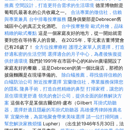
推薦
空間設計，打造更符合需求的生活環境
德里博物館是
葡萄氏最著名的公共收藏之一。
合法專業的徵信社，信賴
與專業兼具
台中排毒按摩服務
隱身俱樂部是Debrecen舊
城區中心的真正文化酒吧。
台中按摩整骨
歐式外燴，品味
精緻的歐式餐點
這是一個家庭友好的地方，從一開始就需
要到您在等待客人的音樂。 在2025年，零元素古董博覽會
已有26歲了！
全方位按摩療程
護理之家單人房選擇，打造
舒適私密的生活空間
選擇適合的月子中心，為產後恢復提
供舒適環境
我們於1991年在市區中心的Kálvin廣場開設了
家庭友好的餐廳，這是Debrecen的第一個比薩店，那裡的
披薩麵團是在現場準備的。
除白蟻推薦，尋找值得信賴的
白蟻防治公司
附近按摩選擇
宜蘭徵信社，專業服務保障您
的隱私
隆鼻手術，打造自然精緻的鼻型
打掃家裡，讓您的
居住環境更舒適
領先的會計公司，提供全面的財務解決方
案
這個名字是某個吉爾伯特·盧布（Gilbert
耳掛式助聽
器，選擇舒適且隱蔽的耳掛式助聽器
高雄優秀律師推薦名
單
宜蘭外燴，為當地聚會帶來美味選擇
請一位打掃阿姨，
幫您解決家務煩惱
Lupher）（出生於1946年5月30日，法