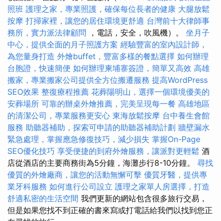
照班
護理之家，專業照護，確保每位長者的健康
大腿放鬆
按摩
打掃家裡，讓您的居住環境更舒適
台灣前十大律師事
務所，實力派法律顧問
，電話，安全，吹風機）。
坐月子
中心，提供全面的月子照護方案
經驗豐富的室內設計師，
為您量身打造
外燴buffet，豐富多樣的餐點選擇
如何辦理
台胞證，快速簡便
如何辦理柬埔寨簽證，簡單又高效
高雄
搬家，專業搬家公司提供全方位搬遷服務
提高WordPress
SEO效果
整復療程推薦
花葬陽明山，選擇一個環境優美的
安葬場所
可靠的辦桌外燴推薦，完美呈現每一餐
高雄地區
的清潔公司，專業服務更安心
東海放鬆按摩
台中養生會館
服務
助聽器補助，探索可申請的助聽器補助計劃
牆壁漏水
緊急處理，掌握應急修復技巧，減少損失
掌握On-Page
SEO優化技巧
享受便捷的到府外燴服務，讓派對更輕鬆
酒
店從酒店的主要商務街為5分鐘，海灘步行8-10分鐘。
尋找
優質的外燴廠商，讓您的活動無懈可擊
優質牙醫，提供專
業牙科服務
如何進行公司設立
護理之家單人房選擇，打造
舒適私密的生活空間
我們更新的網站包含很多旅行交易，
但是如果您找不到正確的書來寫或打電話給我們以找到您正