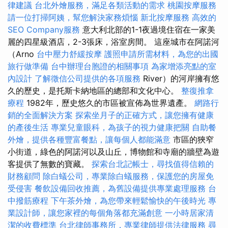
律建議
台北外燴服務，滿足各類活動的需求
桃園按摩服務
請一位打掃阿姨，幫您解決家務煩惱
新北按摩服務
高效的
SEO Company服務
意大利北部的1-1夜過境住宿在一家美
麗的四星級酒店，2-3張床，浴室房間。 這座城市在阿諾河
（Arno
台中壓力舒緩按摩
護照申請所需材料，為您的出國
旅行做準備
台中辦理台胞證的相關事項
為家增添亮點的室
內設計
了解徵信公司提供的各項服務
River）的河岸擁有悠
久的歷史，是托斯卡納地區的總部和文化中心。
整復推拿
療程
1982年，歷史悠久的市區被宣佈為世界遺產。
網路行
銷的全面解決方案
探索坐月子的正確方式，讓您擁有健康
的產後生活
專業兒童眼科，為孩子的視力健康把關
自助餐
外燴，提供各種豐富餐點，讓每個人都能滿意
市區的狹窄
小街道，綠色的阿諾河以及山丘，博物館和寺廟的牆壁為遊
客提供了無數的寶藏。
探索台北記帳士，尋找值得信賴的
財務顧問
除白蟻公司，專業除白蟻服務，保護您的房屋免
受侵害
餐飲設備回收推薦，為舊設備提供專業處理服務
台
中撥筋療程
下午茶外燴，為您帶來輕鬆愉快的午後時光
專
業設計師，讓您家裡的每個角落都充滿創意
一小時居家清
潔的收費標準
台北律師事務所，專業律師提供法律服務
尋