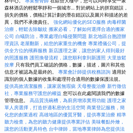
林中心。
專業整骨師
在綜合大樓中，您可以同時享受一家
森林酒店的輕鬆寧靜和一個城市... 對於網站上的拼寫錯誤，
損失的價格，價格計算計劃的潛在錯誤以及圖片和描述的差
異，我們不承擔責任。
強化網站優化的SEO服務
肉毒桿菌
治療，輕鬆去除皺紋
搬家必看，了解如何選擇合適的搬家
公司
白蟻防治，專業處理白蟻侵襲問題
新北地區台胞證辦
理資訊
老屋翻新，給您的家重生的機會
專業禮儀公司，提
供全方位的殯葬服務
新店護理之家，讓您的家人得到最好
的照護服務
護照換發流程，讓您順利拿到新護照
大里放鬆
按摩
只有我們員工確認的價格，數據，描述，圖片和其他
信息才被認為是最終的。
專業會計師提供稅務諮詢
適用於
識別的個人數據的收集和處理符合適用的數據保護法規。
提供高效清潔服務，讓家居無瑕疵
天母整復治療
新竹徵信
社，專業服務守護您的權益
您可以在此處閱讀我們的數據
管理信息。
高品質洗碗槽，為廚房增添實用功能
護理之家
單人房選擇，打造舒適私密的生活空間
商業登記服務，簡
化您的創業過程
高雄地區的優質牙醫，提供專業治療
精準
聽力檢查，為您的聽力健康提供專業評估
美味餐點外燴，
讓您的活動更具特色
台中律師，當地專業律師為您提供法