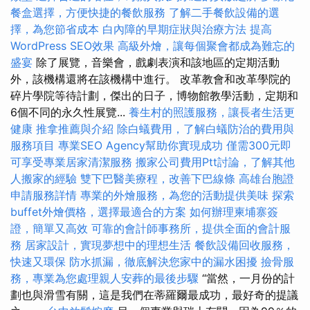
餐盒選擇，方便快捷的餐飲服務
了解二手餐飲設備的選
擇，為您節省成本
白內障的早期症狀與治療方法
提高
WordPress SEO效果
高級外燴，讓每個聚會都成為難忘的
盛宴
除了展覽，音樂會，戲劇表演和該地區的定期活動
外，該機構還將在該機構中進行。 改革教會和改革學院的
碎片學院等待計劃，傑出的日子，博物館教學活動，定期和
6個不同的永久性展覽...
養生村的照護服務，讓長者生活更
健康
推拿推薦與介紹
除白蟻費用，了解白蟻防治的費用與
服務項目
專業SEO Agency幫助你實現成功
僅需300元即
可享受專業居家清潔服務
搬家公司費用Ptt討論，了解其他
人搬家的經驗
雙下巴醫美療程，改善下巴線條
高雄台胞證
申請服務詳情
專業的外燴服務，為您的活動提供美味
探索
buffet外燴價格，選擇最適合的方案
如何辦理柬埔寨簽
證，簡單又高效
可靠的會計師事務所，提供全面的會計服
務
居家設計，實現夢想中的理想生活
餐飲設備回收服務，
快速又環保
防水抓漏，徹底解決您家中的漏水困擾
撿骨服
務，專業為您處理親人安葬的最後步驟
“當然，一月份的計
劃也與滑雪有關，這是我們在蒂羅爾最成功，最好奇的提議