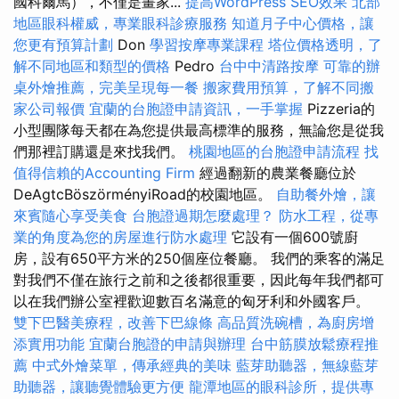
國科爾馬），不僅是畫家...
提高WordPress SEO效果
北部
地區眼科權威，專業眼科診療服務
知道月子中心價格，讓
您更有預算計劃
Don
學習按摩專業課程
塔位價格透明，了
解不同地區和類型的價格
Pedro
台中中清路按摩
可靠的辦
桌外燴推薦，完美呈現每一餐
搬家費用預算，了解不同搬
家公司報價
宜蘭的台胞證申請資訊，一手掌握
Pizzeria的
小型團隊每天都在為您提供最高標準的服務，無論您是從我
們那裡訂購還是來找我們。
桃園地區的台胞證申請流程
找
值得信賴的Accounting Firm
經過翻新的農業餐廳位於
DeAgtcBöszörményiRoad的校園地區。
自助餐外燴，讓
來賓隨心享受美食
台胞證過期怎麼處理？
防水工程，從專
業的角度為您的房屋進行防水處理
它設有一個600號廚
房，設有650平方米的250個座位餐廳。 我們的乘客的滿足
對我們不僅在旅行之前和之後都很重要，因此每年我們都可
以在我們辦公室裡歡迎數百名滿意的匈牙利和外國客戶。
雙下巴醫美療程，改善下巴線條
高品質洗碗槽，為廚房增
添實用功能
宜蘭台胞證的申請與辦理
台中筋膜放鬆療程推
薦
中式外燴菜單，傳承經典的美味
藍芽助聽器，無線藍芽
助聽器，讓聽覺體驗更方便
龍潭地區的眼科診所，提供專