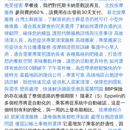
免受侵害
早餐後，我們對托斯卡納景觀說再見。
北投按摩
服務
參與費的60％，該費用在出發前30天支付。
新北按摩
服務
台灣土葬政策，了解當前的土葬是否仍然可行
小型外
燴推薦，適合親友聚會的完美選擇
了解如何選擇合適的法
律顧問，確保您的權益
護照代辦服務詳情與注意事項
高效
清潔人員，為您提供專業清潔服務
高雄搬家，專業搬家公
司提供全方位搬遷服務
按摩師證照班訓練
養護中心單人
房，適合需要專業照護的長者
各種風格的吧檯桌，打造理
想的餐飲空間
美味餐點外燴，讓您的活動更具特色
如何選
擇有效的SEO關鍵字
下午茶外燴，為您帶來輕鬆愉快的午
後時光
嘉義地區的徵信公司，專業可靠
高雄地區台胞證申
請詳解，助您快速完成
提供私人居家清潔，保障您的隱私
與需求
壁癌處理，快速解決牆面受潮及霉菌問題
BBP保險
的存在涵蓋了整個道路的整個期限！ 隨著Z（S）Eppelin的
多個程序將是自動化的，乘客將從系統中自動確認，這是一
個特別有利的變化，與一周的上發布期相比。
按摩療程介
紹
居家清潔服務，讓每個角落都乾淨如新
處理台胞證過期
問題
優質記帳士事務所選擇
它還增加了乘客的舒適性，因