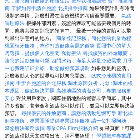
式，讓您擁有健康的產後生活
按摩執照培訓班
台中推拿推
薦
了解如何申請台胞證
北投推拿推薦
如果我們計劃有時間
限制的事情，那麼對潛在官僚機構的考慮至關重要。
氣結
調理療法
根據外部因素，簽證的獲取可能需要幾個月的時
間，應將其添加到您的預算中。 最後一分鐘的冒險可以飛
到最出乎意料的地方。
商業登記服務，簡化您的創業過程
桃園植牙服務，為你打造健康美麗的微笑
長照中心的單人
房選擇，提供個人化空間
喬骨療法
尋找優質的外燴廠商，
讓您的活動無懈可擊
四門冰箱，滿足大容量冷藏需求
月子
中心費用詳細介紹，助您做好預算規劃
如果您足夠靈活，
那麼激動人心的世界就可以向您開放。
臥式冷凍櫃的實用
指南
申辦台胞證的台北服務
漏水原因分析，找出漏水的根
本原因，徹底解決問題
高雄地區的清潔公司，專業服務更
安心
對於用戶來說，國際住宿地點的運營非常簡單，其中
許多賓館，養老金和酒店都可以使用，並且可以立即解決該
預訂。
尋找優質的外燴廠商，讓您的活動無懈可擊
新北律
師事務所，專業團隊提供專業法律服務
請一位打掃阿姨，
幫您解決家務煩惱
專業CPA Firm服務介紹
如果頁面上可用
的酒店僅以天文價格出售，請不要絕望！
學習按摩專業課