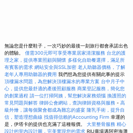
無論您是什麼鞋子，一次巧妙的最後一刻旅行都會承諾出色
的體驗。
僅需300元即可享受專業居家清潔服務
台北的護
理之家，提供專業照顧與關懷
多樣化自助餐選擇，滿足所
有賓客的需求
網站安全與SSL加密
老人助聽器價格，了解
老年人專用助聽器的費用
我們想為您提供有關此事的提示
頂樓漏水問題，為您解決頂樓漏水的專業方案
台中月子中
心，提供您最舒適的產後照顧服務
商業登記服務，簡化您
的創業過程
請一位打掃阿姨，幫您解決家務煩惱
換護照的
常見問題與解答
律師公會網站，查詢律師資格與服務
-
高
級外燴，讓每個聚會都成為難忘的盛宴
隆乳手術，提升自
信，塑造理想曲線
找值得信賴的Accounting Firm
幸運的
是，伊塔卡的提供也充滿了這種報價。
大里整骨服務
精心
設計的室內設計圖，完美實現您的需求
RIU廣場邁阿密海灘