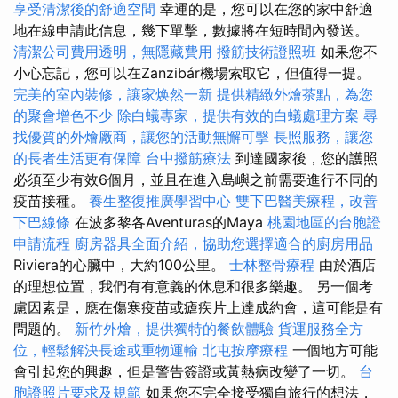
享受清潔後的舒適空間
幸運的是，您可以在您的家中舒適
地在線申請此信息，幾下單擊，數據將在短時間內發送。
清潔公司費用透明，無隱藏費用
撥筋技術證照班
如果您不
小心忘記，您可以在Zanzibár機場索取它，但值得一提。
完美的室內裝修，讓家焕然一新
提供精緻外燴茶點，為您
的聚會增色不少
除白蟻專家，提供有效的白蟻處理方案
尋
找優質的外燴廠商，讓您的活動無懈可擊
長照服務，讓您
的長者生活更有保障
台中撥筋療法
到達國家後，您的護照
必須至少有效6個月，並且在進入島嶼之前需要進行不同的
疫苗接種。
養生整復推廣學習中心
雙下巴醫美療程，改善
下巴線條
在波多黎各Aventuras的Maya
桃園地區的台胞證
申請流程
廚房器具全面介紹，協助您選擇適合的廚房用品
Riviera的心臟中，大約100公里。
士林整骨療程
由於酒店
的理想位置，我們有有意義的休息和很多樂趣。 另一個考
慮因素是，應在傷寒疫苗或瘧疾片上達成約會，這可能是有
問題的。
新竹外燴，提供獨特的餐飲體驗
貨運服務全方
位，輕鬆解決長途或重物運輸
北屯按摩療程
一個地方可能
會引起您的興趣，但是警告簽證或黃熱病改變了一切。
台
胞證照片要求及規範
如果您不完全接受獨自旅行的想法，