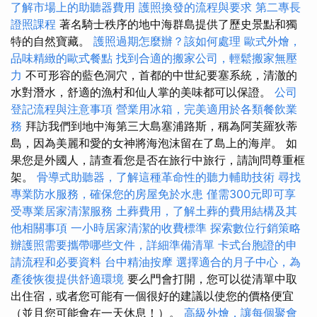
了解市場上的助聽器費用
護照換發的流程與要求
第二專長
證照課程
著名騎士秩序的地中海群島提供了歷史景點和獨
特的自然寶藏。
護照過期怎麼辦？該如何處理
歐式外燴，
品味精緻的歐式餐點
找到合適的搬家公司，輕鬆搬家無壓
力
不可形容的藍色洞穴，首都的中世紀要塞系統，清澈的
水對潛水，舒適的漁村和仙人掌的美味都可以保證。
公司
登記流程與注意事項
營業用冰箱，完美適用於各類餐飲業
務
拜訪我們到地中海第三大島塞浦路斯，稱為阿芙羅狄蒂
島，因為美麗和愛的女神將海泡沫留在了島上的海岸。 如
果您是外國人，請查看您是否在旅行中旅行，請詢問尊重框
架。
骨導式助聽器，了解這種革命性的聽力輔助技術
尋找
專業防水服務，確保您的房屋免於水患
僅需300元即可享
受專業居家清潔服務
土葬費用，了解土葬的費用結構及其
他相關事項
一小時居家清潔的收費標準
探索數位行銷策略
辦護照需要攜帶哪些文件，詳細準備清單
卡式台胞證的申
請流程和必要資料
台中精油按摩
選擇適合的月子中心，為
產後恢復提供舒適環境
要么門會打開，您可以從清單中取
出住宿，或者您可能有一個很好的建議以使您的價格便宜
（並且您可能會在一天休息！）。
高級外燴，讓每個聚會