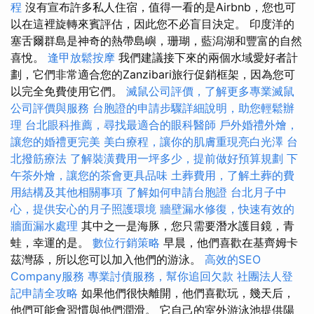
程
沒有宣布許多私人住宿，值得一看的是Airbnb，您也可
以在這裡旋轉來賓評估，因此您不必盲目決定。 印度洋的
塞舌爾群島是神奇的熱帶島嶼，珊瑚，藍潟湖和豐富的自然
喜悅。
逢甲放鬆按摩
我們建議接下來的兩個水域愛好者計
劃，它們非常適合您的Zanzibari旅行促銷框架，因為您可
以完全免費使用它們。
滅鼠公司評價，了解更多專業滅鼠
公司評價與服務
台胞證的申請步驟詳細說明，助您輕鬆辦
理
台北眼科推薦，尋找最適合的眼科醫師
戶外婚禮外燴，
讓您的婚禮更完美
美白療程，讓你的肌膚重現亮白光澤
台
北撥筋療法
了解裝潢費用一坪多少，提前做好預算規劃
下
午茶外燴，讓您的茶會更具品味
土葬費用，了解土葬的費
用結構及其他相關事項
了解如何申請台胞證
台北月子中
心，提供安心的月子照護環境
牆壁漏水修復，快速有效的
牆面漏水處理
其中之一是海豚，您只需要潛水護目鏡，青
蛙，幸運的是。
數位行銷策略
早晨，他們喜歡在基齊姆卡
茲灣舔，所以您可以加入他們的游泳。
高效的SEO
Company服務
專業討債服務，幫你追回欠款
社團法人登
記申請全攻略
如果他們很快離開，他們喜歡玩，幾天后，
他們可能會習慣與他們潤滑。 它自己的室外游泳池提供陽