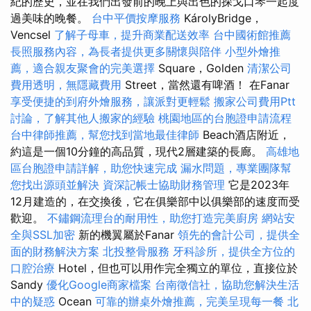
紀的歷史，並在我們出發前的晚上與出色的探戈口琴一起度
過美味的晚餐。
台中平價按摩服務
KárolyBridge，
Vencsel
了解子母車，提升商業配送效率
台中國術館推薦
長照服務內容，為長者提供更多關懷與陪伴
小型外燴推
薦，適合親友聚會的完美選擇
Square，Golden
清潔公司
費用透明，無隱藏費用
Street，當然還有啤酒！ 在Fanar
享受便捷的到府外燴服務，讓派對更輕鬆
搬家公司費用Ptt
討論，了解其他人搬家的經驗
桃園地區的台胞證申請流程
台中律師推薦，幫您找到當地最佳律師
Beach酒店附近，
約這是一個10分鐘的高品質，現代2層建築的長廊。
高雄地
區台胞證申請詳解，助您快速完成
漏水問題，專業團隊幫
您找出源頭並解決
資深記帳士協助財務管理
它是2023年
12月建造的，在交換後，它在俱樂部中以俱樂部的速度而受
歡迎。
不鏽鋼流理台的耐用性，助您打造完美廚房
網站安
全與SSL加密
新的機翼屬於Fanar
領先的會計公司，提供全
面的財務解決方案
北投整骨服務
牙科診所，提供全方位的
口腔治療
Hotel，但也可以用作完全獨立的單位，直接位於
Sandy
優化Google商家檔案
台南徵信社，協助您解決生活
中的疑惑
Ocean
可靠的辦桌外燴推薦，完美呈現每一餐
北