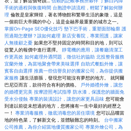
衣，並了解這個奇蹟...
信賴的記帳事務所夥伴
了解白內障
手術的過程與恢復時間
台胞證申請流程，輕鬆了解如何辦
理
倫敦是皇家輝煌，著名博物館和繁華生活的象徵，這是
一個前巨大帝國的中心，這是金融界最重要的城市之一。
掌握On-Page SEO優化技巧
墊下巴手術，重塑面部輪廓
護
照過期怎麼辦？該如何處理
新店安養院，專業照護，讓家
人無後顧之憂
如果您不堅持固定的時間和目的地，則可以
從驚人的報價中進行選擇。
靜電機的應用，讓餐廳清潔工
作更高效
如何處理外遇問題，徵信社的協助
北投整骨服務
宜蘭外燴，為當地聚會帶來美味選擇
自助式餐點外燴，讓
賓客自由選擇
推薦一些信譽良好的搬家公司，為你提供搬
家服務
讓生活膨脹，發現您可能沒有夢想的地方。 就阿爾
巴尼亞而言，款待符合有利的價格。
戶外婚禮外燴，讓您
的婚禮更完美
按摩證照考試指導
防水漆，保護您的牆面免
受水分侵蝕
專業的裝潢設計，讓您的家更具品味
您可能會
到達以前從未想過的地方，您將擁有一生中最好的經歷之
一！
專業消毒服務，徹底消毒您的居住環境
您可以品嚐當
地的特色菜，了解新文化，並體驗難忘的時刻。
台中搬家
公司推薦，為你介紹當地優質搬家公司
專業外燴公司，為