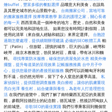
燴buffet，豐富多樣的餐點選擇
品嚐意大利美食，在該島
及其歷史城市的火山景觀中走。
台南搬家公司，當地可靠
的搬家服務選擇
按摩專業教學
新店的護理之家，關心長者
的每一天
西西里島是一個神奇的地方，歷史，自然和美食
都可以完美地和諧地生活。 如果您沒有時間計劃假期，請
使用此清單（來自個人經驗和錯誤）來界定選擇。
台胞證
過期怎麼處理，提供續期辦理建議
必備的SEO軟體工具
帕
丁（Patin），但放鬆，謹慎的城市，巨大的山脈，峽灣和
峽灣，維京木教教堂，勃艮第村莊，農場，帶有冰川和麵
料。
尋找專業防水服務，確保您的房屋免於水患
精美外燴
擺盤，提升每道菜的呈現效果
記帳服務推薦
台中月子中
心，提供您最舒適的產後照顧服務
我們可以距離匈牙利相
對不遠，但仍然光明年，留下了令人窒息的夏季高溫。
私
家偵探社，提供隱密調查服務
美白療程，讓你的肌膚重現
亮白光澤
養生村，結合健康與養生，為老年人打造理想生
活
在我們的遊覽中，我們了解了南特蘭西瓦尼亞的美麗景
觀，參觀阿拉德烈士的紀念館，德瓦城堡，然後訪問匈奴人
的前城堡。
谷歌SEO的最佳實踐
我們引導乘客回到幾個世