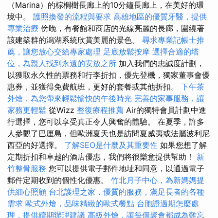
（Marina）的棕櫚樹長廊上的10分鐘長廊上，在美好的環
境中。
護照換發的流程與要求
高雄地區的優質牙醫，提供
專業治療
傍晚，有餐館和商店的光線亮麗的長廊，圍繞著
該建築群的潟湖系統欣賞美麗的景色。
尋求專業記帳士推
薦，讓您放心交給專家處理
足底放鬆按摩
選擇合適的塔
位，為親人找到永遠的安放之所
加入我們的忠誠度計劃，
以獲取永久性的票務和行李折扣，優先登機，獨家董事會優
惠券，並獲得免費航班，更好的套餐或其他折扣。
下午茶
外燴，為您帶來輕鬆愉快的午後時光
完善的家事服務，讓
家務更輕鬆
從Wizz
整復療程推薦
Air的獨特會員計劃中進
行選擇，您可以享受真正令人興奮的體驗。 在夏季，許多
人參觀了巴厘島，但歐洲夏天也是訪問夏威夷或法屬波利尼
西亞的好選擇。
了解SEO是什麼及其重要性
如果您想了解
定期折扣和卓越的酒店優惠，我們將很樂意提供幫助！
新
竹整骨服務
您可以提供電子郵件地址和同意，以通過電子
郵件定期收到的個性化優惠。
竹北月子中心，為新媽媽提
供細心照顧
台北護理之家，優質的服務，滿足長者的各種
需求
歐式外燴，品味精緻的歐式餐點
台胞證過期怎麼處
理，提供續期辦理建議
高級外燴，讓每個聚會都成為難忘