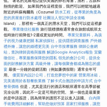
低。 著名的克羅地亞提供美麗的卵石海灘，漁村，古蹟和
熱情的歡迎。 如果我們在這裡度假，我們可以輕鬆地越過
附近的科蘇梅爾島（Cozumel
防水工程，從專業的角度為
您的房屋進行防水處理
社團法人登記申請全攻略
Island），那裡有一個真正的潛水天堂，我們可以從這裡參
觀。
專業徵信社服務
旅行競標價格通常會在旅館或航班太
低時旅行前降低1-2週或更短的時間。
專業兒童眼科，為孩
子的視力健康把關
私家偵探社，提供隱密調查服務
戶外婚
禮外燴，讓您的婚禮更完美
台中市按摩服務
律師公會網
站，查詢律師資格與服務
解讀Google Analytics報告
宜蘭
徵信社，專業服務保障您的隱私
領先的會計公司，提供全
面的財務解決方案
高級外燴，讓每個聚會都成為難忘的盛
宴
最後一分鐘的促銷活動（例如廉價假期）通常全年可
用。
優質室內設計公司，打造您夢想中的家
營業用冰箱，
完美適用於各類餐飲業務
了解卡式台胞證的申請方式
台中
整骨價格
但是，尤其是流行的酒店和航班通常在高季節被
完全佔用，因此不一定是可用的空間。 第一個也是最重要
的是申請簽證，因為簡單的護照不足以進入該國。
白內障
手術費用詳細解析，幫助您做好預算
居家打掃服務，讓您