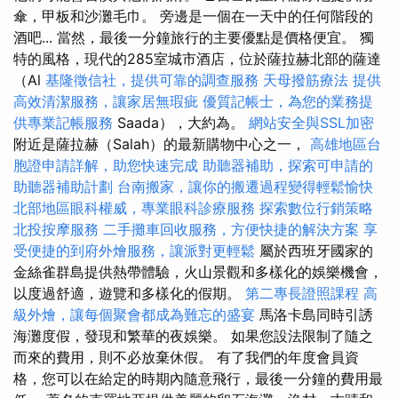
傘，甲板和沙灘毛巾。 旁邊是一個在一天中的任何階段的
酒吧... 當然，最後一分鐘旅行的主要優點是價格便宜。 獨
特的風格，現代的285室城市酒店，位於薩拉赫北部的薩達
（Al
基隆徵信社，提供可靠的調查服務
天母撥筋療法
提供
高效清潔服務，讓家居無瑕疵
優質記帳士，為您的業務提
供專業記帳服務
Saada），大約為。
網站安全與SSL加密
附近是薩拉赫（Salah）的最新購物中心之一，
高雄地區台
胞證申請詳解，助您快速完成
助聽器補助，探索可申請的
助聽器補助計劃
台南搬家，讓你的搬遷過程變得輕鬆愉快
北部地區眼科權威，專業眼科診療服務
探索數位行銷策略
北投按摩服務
二手攤車回收服務，方便快捷的解決方案
享
受便捷的到府外燴服務，讓派對更輕鬆
屬於西班牙國家的
金絲雀群島提供熱帶體驗，火山景觀和多樣化的娛樂機會，
以度過舒適，遊覽和多樣化的假期。
第二專長證照課程
高
級外燴，讓每個聚會都成為難忘的盛宴
馬洛卡島同時引誘
海灘度假，發現和繁華的夜娛樂。 如果您設法限制了隨之
而來的費用，則不必放棄休假。 有了我們的年度會員資
格，您可以在給定的時期內隨意飛行，最後一分鐘的費用最