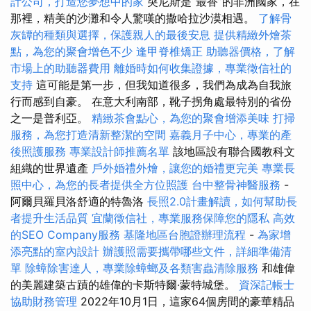
計公司，打造您夢想中的家
突尼斯是“最香”的非洲國家，在
那裡，精美的沙灘和令人驚嘆的撒哈拉沙漠相遇。
了解骨
灰罈的種類與選擇，保護親人的最後安息
提供精緻外燴茶
點，為您的聚會增色不少
逢甲脊椎矯正
助聽器價格，了解
市場上的助聽器費用
離婚時如何收集證據，專業徵信社的
支持
這可能是第一步，但我知道很多，我們為成為自我旅
行而感到自豪。 在意大利南部，靴子拐角處最特別的省份
之一是普利亞。
精緻茶會點心，為您的聚會增添美味
打掃
服務，為您打造清新整潔的空間
嘉義月子中心，專業的產
後照護服務
專業設計師推薦名單
該地區設有聯合國教科文
組織的世界遺產
戶外婚禮外燴，讓您的婚禮更完美
專業長
照中心，為您的長者提供全方位照護
台中整骨神醫服務
-
阿爾貝羅貝洛舒適的特魯洛
長照2.0計畫解讀，如何幫助長
者提升生活品質
宜蘭徵信社，專業服務保障您的隱私
高效
的SEO Company服務
基隆地區台胞證辦理流程
-
為家增
添亮點的室內設計
辦護照需要攜帶哪些文件，詳細準備清
單
除蟑除害達人，專業除蟑螂及各類害蟲清除服務
和雄偉
的美麗建築古蹟的雄偉的卡斯特爾·蒙特城堡。
資深記帳士
協助財務管理
2022年10月1日，這家64個房間的豪華精品