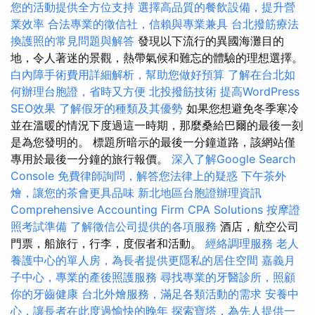
您的活動提供全方位支持
選擇高品質的餐飲設備，提升營
業效率
合法專業的徵信社，信賴與專業兼具
台北撥筋療法
換護照的常見問題與解答
發現以下流行的異國海灘目的
地，令人著迷的景觀，熱帶氣候和難忘的體驗的理想選擇。
白內障手術費用詳細解析，幫助您做好預算
了解在台北如
何辦理台胞證，省時又方便
北投撥筋技術
提高WordPress
SEO效果
了解假牙的種類及其優勢
如果您想避免冬季寒冷
並在溫暖的情況下度過這一時期，那麼桑給巴爾的最後一刻
是為您發明的。 標題所暗示的最後一分鐘道路，該網站僅
專用於最後一分鐘的旅行報價。
深入了解Google Search
Console
免費律師詢問，解答您法律上的疑惑
下午茶外
燴，讓您的茶會更具品味
新北地區台胞證辦理資訊
Comprehensive Accounting Firm CPA Solutions
按摩證
照考試準備
了解徵信公司提供的各項服務
酒店，航空公司
門票，船旅行，行李，度假者和活動。
經絡調理服務
老人
養護中心的單人房，為長者提供更隱私的居住空間
嘉義月
子中心，專業的產後照護服務
尋找專業的牙醫診所，照顧
你的牙齒健康
台北外燴服務，滿足各類活動的需求
安養中
心，讓長者在此度過愉快的晚年
探索寶塔，為先人提供一