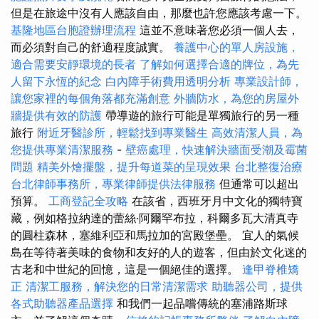
但是在旅途中沒有人應該自由，那麼也許您應該考慮一下。
基隆地區台胞證辦理流程
這並不意味著您必須一個人去，
而必須對自己的舒適程度誠實。
養護中心的單人房設施，
適合需要安靜環境的長者
了解如何選擇合適的牌位，為先
人留下永恆的紀念
白內障手術費用透明分析
專業設計師，
讓您家裡的每個角落都充滿創意
外牆防水，為您的房屋外
牆提供有效的防護
帶導遊的旅行可能是單獨旅行的另一種
旅行
附近牙醫診所，輕鬆找到專業醫生
高效清潔人員，為
您提供專業清潔服務
-
壁癌處理，快速解決牆面受潮及霉菌
問題
精美外燴擺盤，提升每道菜的呈現效果
台北整復治療
台北律師事務所，專業律師提供法律服務
但通常可以超出
預算。
工商登記全攻略
在該省，西班牙月中文化的獨特寶
藏，例如格拉納達的蕾絲·阿爾罕布拉，科爾多瓦大清真寺
的圓柱森林，塞維利亞和馬拉加的宮殿堡壘。 宜人的氣候
島在等待著美味的食物和友好的人的遊客，但由於文化迷的
古老和中世紀的回憶，這是一個絕佳的選擇。
逢甲脊椎矯
正
清潔工服務，解決您的日常清潔需求
助聽器公司，提供
各式助聽器產品選擇
和我們一起品嚐傳統的塞浦路斯球