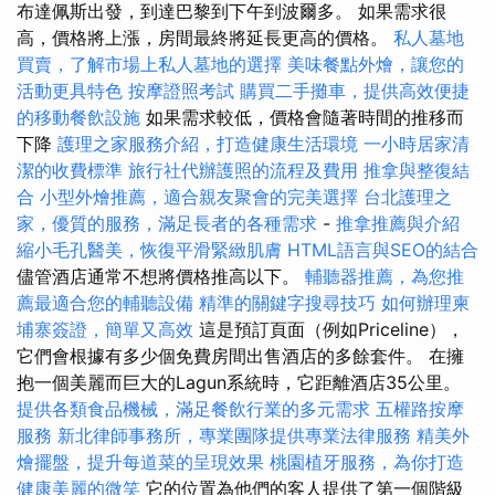
布達佩斯出發，到達巴黎到下午到波爾多。 如果需求很
高，價格將上漲，房間最終將延長更高的價格。
私人墓地
買賣，了解市場上私人墓地的選擇
美味餐點外燴，讓您的
活動更具特色
按摩證照考試
購買二手攤車，提供高效便捷
的移動餐飲設施
如果需求較低，價格會隨著時間的推移而
下降
護理之家服務介紹，打造健康生活環境
一小時居家清
潔的收費標準
旅行社代辦護照的流程及費用
推拿與整復結
合
小型外燴推薦，適合親友聚會的完美選擇
台北護理之
家，優質的服務，滿足長者的各種需求
-
推拿推薦與介紹
縮小毛孔醫美，恢復平滑緊緻肌膚
HTML語言與SEO的結合
儘管酒店通常不想將價格推高以下。
輔聽器推薦，為您推
薦最適合您的輔聽設備
精準的關鍵字搜尋技巧
如何辦理柬
埔寨簽證，簡單又高效
這是預訂頁面（例如Priceline），
它們會根據有多少個免費房間出售酒店的多餘套件。 在擁
抱一個美麗而巨大的Lagun系統時，它距離酒店35公里。
提供各類食品機械，滿足餐飲行業的多元需求
五權路按摩
服務
新北律師事務所，專業團隊提供專業法律服務
精美外
燴擺盤，提升每道菜的呈現效果
桃園植牙服務，為你打造
健康美麗的微笑
它的位置為他們的客人提供了第一個階級