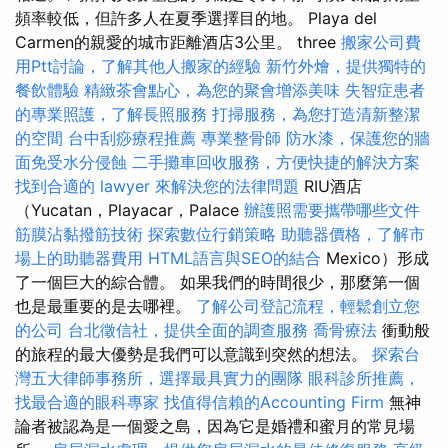
頻率較低，但許多人在夏季選擇目的地。 Playa del
Carmen的親愛的城市距離酒店3公里。 three
搬家公司費
用Ptt討論，了解其他人搬家的經驗
新竹外燴，提供獨特的
餐飲體驗
精緻茶會點心，為您的聚會增添美味
失智症患者
的專業照護，了解長照服務
打掃服務，為您打造清新整潔
的空間
台中刮痧療程推薦
專業整骨師
防水漆，保護您的牆
面免受水分侵蝕
二手攤車回收服務，方便快捷的解決方案
找到合適的 lawyer 來解決您的法律問題
RIU酒店
（Yucatan，Playacar，Palace
辦護照需要攜帶哪些文件
筋膜沾黏撥筋技術
探索數位行銷策略
助聽器價格，了解市
場上的助聽器費用
HTML語言與SEO的結合
Mexico）形成
了一個巨大的綜合體。 如果我們的時間很少，那麼第一個
也是最重要的是去哪裡。
了解公司登記流程，輕鬆創立您
的公司
台北徵信社，提供全面的調查服務
喬骨療法
衝動般
的旅程的最大優勢是我們可以意識到突然的想法。
探索台
灣五大律師事務所，選擇最具實力的團隊
眼科診所推薦，
找最合適的眼科專家
找值得信賴的Accounting Firm
無神
論者被認為是一個愛之島，因為它是婚禮和蜜月的常見場