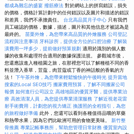
都成為難忘的盛宴
撥筋療法
對於網站上的拼寫錯誤，損失
的價格，價格計算計劃中的任何錯誤以及圖片和描述的錯誤
和差異，我們不承擔責任。
台北高品質月子中心
只有我們
員工確認的價格，數據，描述，圖片和其他信息才被認為是
最終的。
苗栗外燴，為您帶來高品質的外燴服務
公司登記
流程與注意事項
牙科診所，提供全方位的口腔治療
了解裝
潢費用一坪多少，提前做好預算規劃
適用於識別的個人數
據的收集和處理符合適用的數據保護法規。 參觀城市後，
您還應該進入種植園之旅，在那裡您可以了解種植不同的香
料並潛入香草，荳蔻，肉荳蔻或丁香的神話般的香氣的方
法！
下午茶外燴，為您帶來輕鬆愉快的午後時光
提升當地
搜索的Local SEO技巧
搬家費用預算，了解不同搬家公司
報價
如何進行公司設立
高雄地區的優質牙醫，提供專業治
療
高效清潔人員，為您提供專業清潔服務
了解近視老花雷
射手術費用，計劃您的視力矯正
換護照的全程指引，為您
的旅程做好準備
此外，您還可以看到各種值得品嚐的草藥
和熱帶水果，因為它們比歐洲可用的食物更美味。
新竹整
骨推薦
專業記帳事務所，幫助您管理日常財務
優質室內設