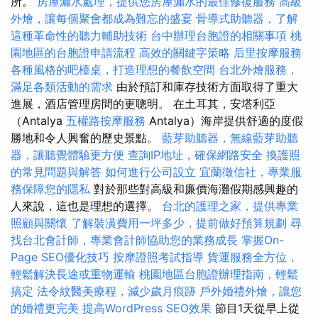
所。
房屋漏水處理，提供您房屋漏水的最佳修復服務
高級
外燴，讓每個聚會都成為難忘的盛宴
骨導式助聽器，了解
這種革命性的聽力輔助技術
台中辦理台胞證的相關事項
桃
園地區的台胞證申請流程
高效的關鍵字策略
后里按摩服務
各種風格的吧檯桌，打造理想的餐飲空間
台北外燴服務，
滿足各類活動的需求
由於預訂和庫存技術方面取得了重大
進展，酒店管理房間的更聰明。 在土耳其，安塔利亞
（Antalya
五權路按摩服務
Antalya）海岸提供舒適的度假
勝地和令人興奮的歷史景點。
藍芽助聽器，無線藍芽助聽
器，讓聽覺體驗更方便
查詢IP地址，確保網路安全
換護照
的常見問題與解答
如何進行公司設立
宜蘭徵信社，專業服
務保障您的隱私
對於那些對高級和廉價海灘假期感興趣的
人來說，這也是理想的選擇。
台北的護理之家，提供專業
照顧與關懷
了解裝潢費用一坪多少，提前做好預算規劃
尋
找台北會計師，專業會計師協助您的業務成長
掌握On-
Page SEO優化技巧
按摩證照考試指導
貨運服務全方位，
輕鬆解決長途或重物運輸
桃園地區台胞證辦理指南，輕鬆
搞定
法令紋醫美療程，減少歲月痕跡
戶外婚禮外燴，讓您
的婚禮更完美
提高WordPress SEO效果
節目1天從早上從