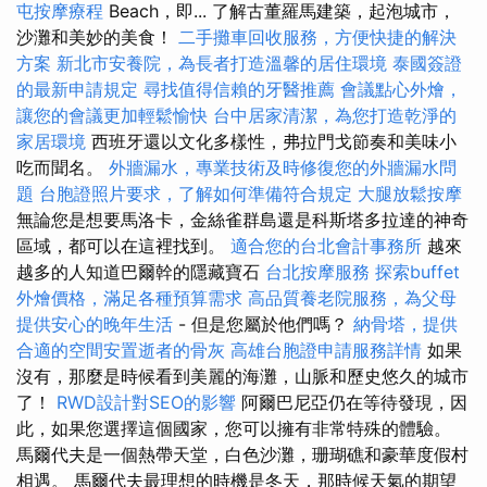
屯按摩療程
Beach，即... 了解古董羅馬建築，起泡城市，
沙灘和美妙的美食！
二手攤車回收服務，方便快捷的解決
方案
新北市安養院，為長者打造溫馨的居住環境
泰國簽證
的最新申請規定
尋找值得信賴的牙醫推薦
會議點心外燴，
讓您的會議更加輕鬆愉快
台中居家清潔，為您打造乾淨的
家居環境
西班牙還以文化多樣性，弗拉門戈節奏和美味小
吃而聞名。
外牆漏水，專業技術及時修復您的外牆漏水問
題
台胞證照片要求，了解如何準備符合規定
大腿放鬆按摩
無論您是想要馬洛卡，金絲雀群島還是科斯塔多拉達的神奇
區域，都可以在這裡找到。
適合您的台北會計事務所
越來
越多的人知道巴爾幹的隱藏寶石
台北按摩服務
探索buffet
外燴價格，滿足各種預算需求
高品質養老院服務，為父母
提供安心的晚年生活
- 但是您屬於他們嗎？
納骨塔，提供
合適的空間安置逝者的骨灰
高雄台胞證申請服務詳情
如果
沒有，那麼是時候看到美麗的海灘，山脈和歷史悠久的城市
了！
RWD設計對SEO的影響
阿爾巴尼亞仍在等待發現，因
此，如果您選擇這個國家，您可以擁有非常特殊的體驗。
馬爾代夫是一個熱帶天堂，白色沙灘，珊瑚礁和豪華度假村
相遇。 馬爾代夫最理想的時機是冬天，那時候天氣的期望