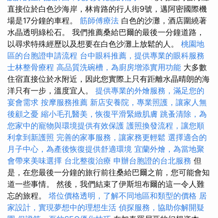
直接位於白色沙海岸，林肯路的行人街9號，邁阿密國際機
場是17分鐘的車程。
筋師傅療法
白色的沙灘，酒店圍繞著
水晶透明綠松石。 我們推薦桑給巴爾的最後一分鐘道路，
以尋求特殊經歷以及想要在白色沙灘上放鬆的人。
桃園地
區的台胞證申請流程
台中眼科推薦，提供專業的眼科服務
士林整骨療程
高品質洗碗槽，為廚房增添實用功能
大多數
住宿直接位於水附近，因此您實際上只有距離水晶晴朗的海
洋只有一步，溫度宜人。
提供專業的外燴服務，滿足您的
宴會需求
按摩服務推薦
新店安養院，專業照護，讓家人無
後顧之憂
縮小毛孔醫美，恢復平滑緊緻肌膚
跳蚤清除，為
您家中的寵物與環境提供有效保護
護照換發流程，讓您順
利拿到新護照
完善的家事服務，讓家務更輕鬆
選擇適合的
月子中心，為產後恢復提供舒適環境
宜蘭外燴，為當地聚
會帶來美味選擇
台北整復治療
申辦台胞證的台北服務
但
是，在您最後一分鐘的旅行前往桑給巴爾之前，您可能會知
道一些事情。 然後，我們結束了伊斯坦布爾的這一令人難
忘的旅程。
塔位價格透明，了解不同地區和類型的價格
居
家設計，實現夢想中的理想生活
偵探服務，協助你解開疑