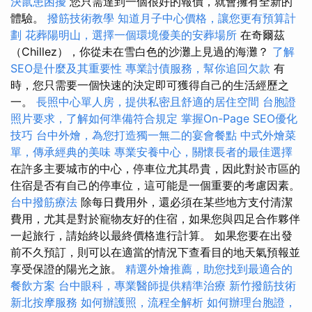
決鼠患困擾
您只需達到一個很好的報價，就會擁有全新的
體驗。
撥筋技術教學
知道月子中心價格，讓您更有預算計
劃
花葬陽明山，選擇一個環境優美的安葬場所
在奇爾茲
（Chillez），你從未在雪白色的沙灘上見過的海灘？
了解
SEO是什麼及其重要性
專業討債服務，幫你追回欠款
有
時，您只需要一個快速的決定即可獲得自己的生活經歷之
一。
長照中心單人房，提供私密且舒適的居住空間
台胞證
照片要求，了解如何準備符合規定
掌握On-Page SEO優化
技巧
台中外燴，為您打造獨一無二的宴會餐點
中式外燴菜
單，傳承經典的美味
專業安養中心，關懷長者的最佳選擇
在許多主要城市的中心，停車位尤其昂貴，因此對於市區的
住宿是否有自己的停車位，這可能是一個重要的考慮因素。
台中撥筋療法
除每日費用外，還必須在某些地方支付清潔
費用，尤其是對於寵物友好的住宿，如果您與四足合作夥伴
一起旅行，請始終以最終價格進行計算。 如果您要在出發
前不久預訂，則可以在適當的情況下查看目的地天氣預報並
享受保證的陽光之旅。
精選外燴推薦，助您找到最適合的
餐飲方案
台中眼科，專業醫師提供精準治療
新竹撥筋技術
新北按摩服務
如何辦護照，流程全解析
如何辦理台胞證，