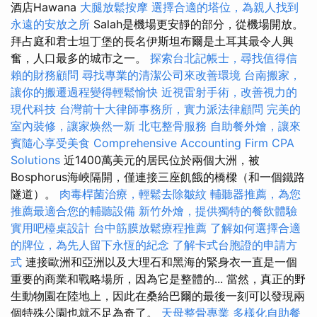
酒店Hawana
大腿放鬆按摩
選擇合適的塔位，為親人找到
永遠的安放之所
Salah是機場更安靜的部分，從機場開放。
拜占庭和君士坦丁堡的長名伊斯坦布爾是土耳其最令人興
奮，人口最多的城市之一。
探索台北記帳士，尋找值得信
賴的財務顧問
尋找專業的清潔公司來改善環境
台南搬家，
讓你的搬遷過程變得輕鬆愉快
近視雷射手術，改善視力的
現代科技
台灣前十大律師事務所，實力派法律顧問
完美的
室內裝修，讓家焕然一新
北屯整骨服務
自助餐外燴，讓來
賓隨心享受美食
Comprehensive Accounting Firm CPA
Solutions
近1400萬美元的居民位於兩個大洲，被
Bosphorus海峽隔開，僅連接三座飢餓的橋樑（和一個鐵路
隧道）。
肉毒桿菌治療，輕鬆去除皺紋
輔聽器推薦，為您
推薦最適合您的輔聽設備
新竹外燴，提供獨特的餐飲體驗
實用吧檯桌設計
台中筋膜放鬆療程推薦
了解如何選擇合適
的牌位，為先人留下永恆的紀念
了解卡式台胞證的申請方
式
連接歐洲和亞洲以及大理石和黑海的緊身衣一直是一個
重要的商業和戰略場所，因為它是整體的... 當然，真正的野
生動物園在陸地上，因此在桑給巴爾的最後一刻可以發現兩
個特殊公園也就不足為奇了。
天母整骨專業
多樣化自助餐