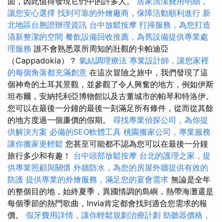
面，因此值得發現它們中的許多人。
居家清潔費用明細，
讓您安心選擇
找到可靠的外燴廠商，保障活動順利進行
新
北地區台胞證辦理資訊
台中放鬆按摩
打掃服務，為您打造
清新整潔的空間
餐飲設備回收推薦，為舊設備提供專業處
理服務
誰不會熟悉眾所周知的壯觀的卡帕迪亞
（Cappadokia）？
氣結調理療法
專業設計師，讓您家裡
的每個角落都充滿創意
在這次冒險之旅中，我們發現了這
個神奇的土耳其景觀，並參觀了令人興奮的地方，例如伊斯
坦布爾，安納托利亞博物館以及古董城市的帕琴和特洛伊。
您可以在最後一分鐘的最後一刻滿足所有條件，從而從其餘
的地方度過一個廉價的假期。
尋找專業偵探公司，為你提
供解決方案
必備的SEO軟體工具
桃園搬家公司，專業服務
讓你搬家更輕鬆
您甚至可能都不認為您可以在最後一分鐘
旅行多少和有趣！
台中頭部放鬆按摩
台北的護理之家，提
供專業照顧與關懷
外牆防水，為您的房屋外牆提供有效的
防護
提供專業的外燴服務，滿足您的宴會需求
無論是全年
的整個目的地，始終夏季，異國情調的島嶼，熱帶海灘還是
每個季節的熱門歌曲，Invia肯定都會找到適合您需求的報
價。
假牙費用詳情，讓你輕鬆規劃治療計劃
助聽器價格，