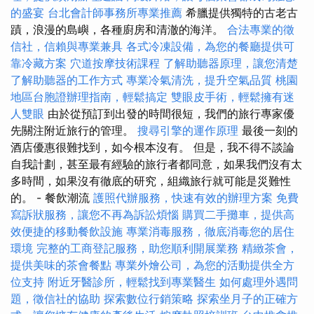
的盛宴
台北會計師事務所專業推薦
希臘提供獨特的古老古
蹟，浪漫的島嶼，各種廚房和清澈的海洋。
合法專業的徵
信社，信賴與專業兼具
各式冷凍設備，為您的餐廳提供可
靠冷藏方案
穴道按摩技術課程
了解助聽器原理，讓您清楚
了解助聽器的工作方式
專業冷氣清洗，提升空氣品質
桃園
地區台胞證辦理指南，輕鬆搞定
雙眼皮手術，輕鬆擁有迷
人雙眼
由於從預訂到出發的時間很短，我們的旅行專家優
先關注附近旅行的管理。
搜尋引擎的運作原理
最後一刻的
酒店優惠很難找到，如今根本沒有。 但是，我不得不談論
自我計劃，甚至最有經驗的旅行者都同意，如果我們沒有太
多時間，如果沒有徹底的研究，組織旅行就可能是災難性
的。 - 餐飲潮流
護照代辦服務，快速有效的辦理方案
免費
寫訴狀服務，讓您不再為訴訟煩惱
購買二手攤車，提供高
效便捷的移動餐飲設施
專業消毒服務，徹底消毒您的居住
環境
完整的工商登記服務，助您順利開展業務
精緻茶會，
提供美味的茶會餐點
專業外燴公司，為您的活動提供全方
位支持
附近牙醫診所，輕鬆找到專業醫生
如何處理外遇問
題，徵信社的協助
探索數位行銷策略
探索坐月子的正確方