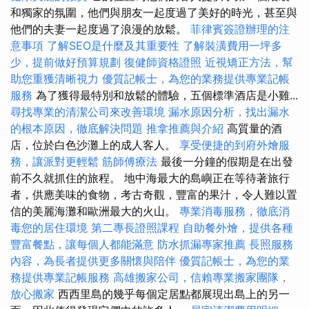
和獨家的氛圍，他們與朋友一起度過了美好的時光，甚至與
他們的夫妻一起度過了浪漫的放鬆。
菲律賓簽證辦理的注
意事項
了解SEO是什麼及其重要性
了解裝潢費用一坪多
少，提前做好預算規劃
復健師資格證照
近視矯正方法，幫
助您重獲清晰視力
優質記帳士，為您的業務提供專業記帳
服務
為了獲得最特別和放鬆的體驗，五個標準酒店是小雞...
尋找專業的清潔公司來改善環境
漏水原因分析，找出漏水
的根本原因，徹底解決問題
推拿推薦與介紹
高質量的酒
店，位於白色沙灘上的成人客人。
享受便捷的到府外燴服
務，讓派對更輕鬆
筋師傅療法
最後一分鐘的假期是在出發
前不久就抓住的旅程。 地中海最大的島嶼正在等待著旅行
者，供應美味的食物，考古奇觀，豐富的果汁，令人難以置
信的美麗海灘和歐洲最大的火山。
專業消毒服務，徹底消
毒您的居住環境
第二專長證照課程
自助餐外燴，提供各種
豐富餐點，讓每個人都能滿意
防水抓漏專家推薦
長照服務
內容，為長者提供更多關懷與陪伴
優質記帳士，為您的業
務提供專業記帳服務
高雄搬家公司，信賴專業搬家團隊，
放心搬家
西西里島的幾乎每個定居點都展現出島上的另一