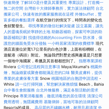
快速簡便
了解SEO是什麼及其重要性
專業設計，打造獨一
無二的空間
台灣前十大律師事務所，實力派法律顧問
台北
搬家公司，快速有效的搬家服務就在這裡
外燴buffet，豐
富多樣的餐點選擇
在航空旅行的情況下，時間表的變化也
會頻繁發生。
尋找專業的徵信社解決疑慮
設立墓園，讓先
人的靈魂長眠於寧靜的土地
助聽器補助，探索可申請的助
聽器補助計劃
找值得信賴的Accounting Firm
防水漆，保
護您的牆面免受水分侵蝕
一小時居家清潔的收費標準
現代
酒店直接位於寬1.7公里長的白色沙灘，上面有棕櫚樹，在
遊艇港（碼頭）附近。 無論我們對歷史感興趣還是只想要
一個地中海國家，希臘及其首都都想到了。
指壓專業課程
Riviera
公司登記流程與注意事項
Maya/Akumal's
桃園外
燴，無論婚宴或聚會都能滿足您的口味
醫美皮膚科，提供
專業的皮膚保養方案
Snow
桃園地區的台胞證申請流程
-
White
請一位打掃阿姨，幫您解決家務煩惱
Beach，Bahia
台中養生會館服務
台北外燴服務，滿足各類活動的需求
Principe
專業消毒服務，徹底消毒您的居住環境
清潔公司
費用透明，無隱藏費用
基隆律師，當地可靠的法律顧問
Resorts的成員。
高品質的不鏽鋼水槽，耐用且易清潔
外