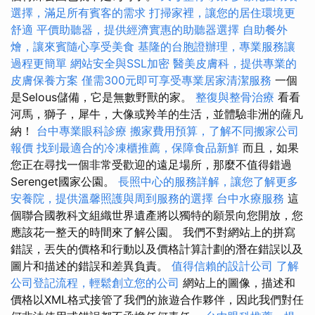
選擇，滿足所有賓客的需求
打掃家裡，讓您的居住環境更
舒適
平價助聽器，提供經濟實惠的助聽器選擇
自助餐外
燴，讓來賓隨心享受美食
基隆的台胞證辦理，專業服務讓
過程更簡單
網站安全與SSL加密
醫美皮膚科，提供專業的
皮膚保養方案
僅需300元即可享受專業居家清潔服務
一個
是Selous儲備，它是無數野獸的家。
整復與整骨治療
看看
河馬，獅子，犀牛，大像或羚羊的生活，並體驗非洲的薩凡
納！
台中專業眼科診療
搬家費用預算，了解不同搬家公司
報價
找到最適合的冷凍櫃推薦，保障食品新鮮
而且，如果
您正在尋找一個非常受歡迎的遠足場所，那麼不值得錯過
Serenget國家公園。
長照中心的服務詳解，讓您了解更多
安養院，提供溫馨照護與周到服務的選擇
台中水療服務
這
個聯合國教科文組織世界遺產將以獨特的願景向您開放，您
應該花一整天的時間來了解公園。 我們不對網站上的拼寫
錯誤，丟失的價格和行動以及價格計算計劃的潛在錯誤以及
圖片和描述的錯誤和差異負責。
值得信賴的設計公司
了解
公司登記流程，輕鬆創立您的公司
網站上的圖像，描述和
價格以XML格式接管了我們的旅遊合作夥伴，因此我們對任