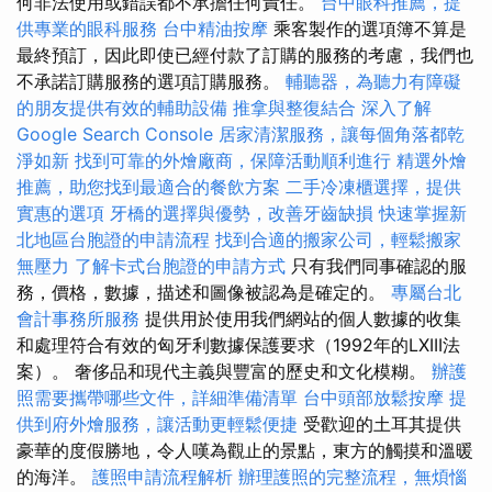
何非法使用或錯誤都不承擔任何責任。
台中眼科推薦，提
供專業的眼科服務
台中精油按摩
乘客製作的選項簿不算是
最終預訂，因此即使已經付款了訂購的服務的考慮，我們也
不承諾訂購服務的選項訂購服務。
輔聽器，為聽力有障礙
的朋友提供有效的輔助設備
推拿與整復結合
深入了解
Google Search Console
居家清潔服務，讓每個角落都乾
淨如新
找到可靠的外燴廠商，保障活動順利進行
精選外燴
推薦，助您找到最適合的餐飲方案
二手冷凍櫃選擇，提供
實惠的選項
牙橋的選擇與優勢，改善牙齒缺損
快速掌握新
北地區台胞證的申請流程
找到合適的搬家公司，輕鬆搬家
無壓力
了解卡式台胞證的申請方式
只有我們同事確認的服
務，價格，數據，描述和圖像被認為是確定的。
專屬台北
會計事務所服務
提供用於使用我們網站的個人數據的收集
和處理符合有效的匈牙利數據保護要求（1992年的LXIII法
案）。 奢侈品和現代主義與豐富的歷史和文化模糊。
辦護
照需要攜帶哪些文件，詳細準備清單
台中頭部放鬆按摩
提
供到府外燴服務，讓活動更輕鬆便捷
受歡迎的土耳其提供
豪華的度假勝地，令人嘆為觀止的景點，東方的觸摸和溫暖
的海洋。
護照申請流程解析
辦理護照的完整流程，無煩惱