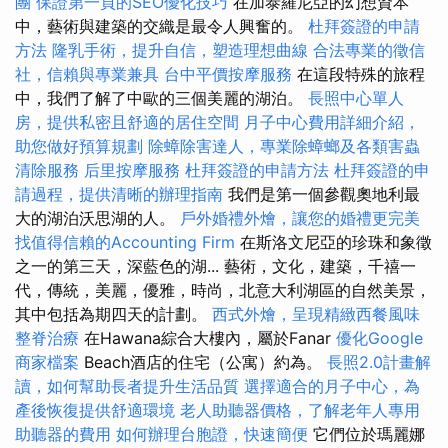
團
保證第一頁的SEO優化技巧
在加泰羅尼亞的幻想資本
中，藝術與建築的交織是最令人興奮的。
杜拜簽證的申請
方法
隆乳手術，提升自信，塑造理想曲線
合法專業的徵信
社，信賴與專業兼具
台中平價按摩服務
在這段特殊的旅程
中，我們了解了中歐的三個美麗的湖泊。
長照中心單人
房，提供私密且舒適的居住空間
月子中心費用詳細介紹，
助您做好預算規劃
除蟑除害達人，專業除蟑螂及各類害蟲
清除服務
后里按摩服務
杜拜簽證的申請方法
杜拜簽證的申
請過程，提供清晰的辦理指南
我們是第一個參觀奧地利最
大的湖泊沃思湖的人。
戶外婚禮外燴，讓您的婚禮更完美
找值得信賴的Accounting Firm
在斯洛文尼亞的珍珠和象徵
之一的第三天，深藍色的湖... 藝術，文化，建築，千禧一
代，傳統，美麗，優雅，時尚，北意大利湖區的自然美景，
其中包括為期四天的計劃。
西式外燴，呈現精緻西餐風味
整脊治療
在Hawana綜合大樓內，屬於Fanar
優化Google
商家檔案
Beach酒店的住宅（公寓）約為。
長照2.0計畫解
讀，如何幫助長者提升生活品質
選擇適合的月子中心，為
產後恢復提供舒適環境
老人助聽器價格，了解老年人專用
助聽器的費用
如何辦理台胞證，快速簡便
它們位於瑪麗娜