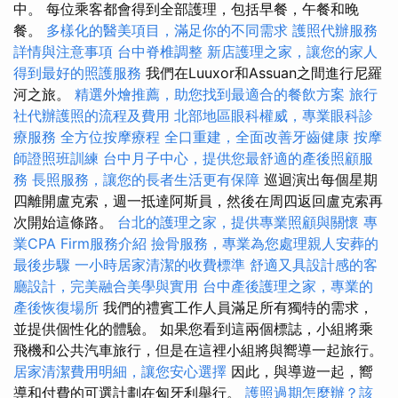
中。 每位乘客都會得到全部護理，包括早餐，午餐和晚
餐。
多樣化的醫美項目，滿足你的不同需求
護照代辦服務
詳情與注意事項
台中脊椎調整
新店護理之家，讓您的家人
得到最好的照護服務
我們在Luuxor和Assuan之間進行尼羅
河之旅。
精選外燴推薦，助您找到最適合的餐飲方案
旅行
社代辦護照的流程及費用
北部地區眼科權威，專業眼科診
療服務
全方位按摩療程
全口重建，全面改善牙齒健康
按摩
師證照班訓練
台中月子中心，提供您最舒適的產後照顧服
務
長照服務，讓您的長者生活更有保障
巡迴演出每個星期
四離開盧克索，週一抵達阿斯員，然後在周四返回盧克索再
次開始這條路。
台北的護理之家，提供專業照顧與關懷
專
業CPA Firm服務介紹
撿骨服務，專業為您處理親人安葬的
最後步驟
一小時居家清潔的收費標準
舒適又具設計感的客
廳設計，完美融合美學與實用
台中產後護理之家，專業的
產後恢復場所
我們的禮賓工作人員滿足所有獨特的需求，
並提供個性化的體驗。 如果您看到這兩個標誌，小組將乘
飛機和公共汽車旅行，但是在這裡小組將與嚮導一起旅行。
居家清潔費用明細，讓您安心選擇
因此，與導遊一起，嚮
導和付費的可選計劃在匈牙利舉行。
護照過期怎麼辦？該