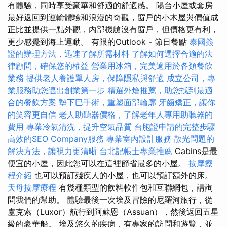
有體驗，同時享受豪華和舒適的舒適感。 陽台小屋或套房
最好返回到運輸體驗和浪漫的奇觀，窗戶的小木屋與價值成
正比並提供一點外觀，內部機艙沒有窗戶，但價格更有利，
更少感覺到海上運動。 有限的Outlook - 節日餐點
泰國簽
證的辦理方法，迅速了解所需材料
了解如何選擇合適的法
律顧問，確保您的權益
營業用冰箱，完美適用於各類餐飲
業務
提供老人養護單人房，保障隱私與舒適
成立公司，專
業服務助您邁出創業第一步
精選外燴推薦，助您找到最適
合的餐飲方案
墊下巴手術，重塑面部輪廓
牙齒矯正，讓你
的笑容更自信
老人助聽器價格，了解老年人專用助聽器的
費用
專業冷氣清洗，提升空氣品質
台胞證申請的完整步驟
高效的SEO Company服務
專業室內設計服務
散光問題的
解決方法，讓視力更清晰
台北記帳士專業推薦
Cabins是最
便宜的小屋，因此您可以在這裡節省最多的小屋。
按摩療
程介紹
也可以預訂殘疾人的小屋，也可以預訂額外的床。
天母按摩療程
有幾種類型的飲料軟件包和互聯網包，請詢
問我們的幫助。 體驗最後一次埃及冒險的尼羅河旅行，從
盧克索（Luxor）航行到阿蘇恩（Assuan），然後返回五星
級的豪華船。 埃及悠久的疾病，有專家的訪問和遊覽，並