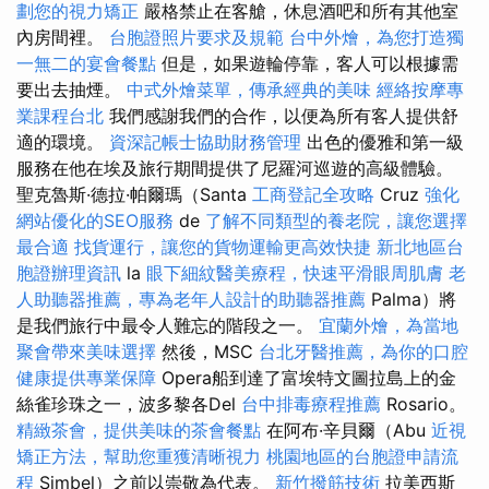
劃您的視力矯正
嚴格禁止在客艙，休息酒吧和所有其他室
內房間裡。
台胞證照片要求及規範
台中外燴，為您打造獨
一無二的宴會餐點
但是，如果遊輪停靠，客人可以根據需
要出去抽煙。
中式外燴菜單，傳承經典的美味
經絡按摩專
業課程台北
我們感謝我們的合作，以便為所有客人提供舒
適的環境。
資深記帳士協助財務管理
出色的優雅和第一級
服務在他在埃及旅行期間提供了尼羅河巡遊的高級體驗。
聖克魯斯·德拉·帕爾瑪（Santa
工商登記全攻略
Cruz
強化
網站優化的SEO服務
de
了解不同類型的養老院，讓您選擇
最合適
找貨運行，讓您的貨物運輸更高效快捷
新北地區台
胞證辦理資訊
la
眼下細紋醫美療程，快速平滑眼周肌膚
老
人助聽器推薦，專為老年人設計的助聽器推薦
Palma）將
是我們旅行中最令人難忘的階段之一。
宜蘭外燴，為當地
聚會帶來美味選擇
然後，MSC
台北牙醫推薦，為你的口腔
健康提供專業保障
Opera船到達了富埃特文圖拉島上的金
絲雀珍珠之一，波多黎各Del
台中排毒療程推薦
Rosario。
精緻茶會，提供美味的茶會餐點
在阿布·辛貝爾（Abu
近視
矯正方法，幫助您重獲清晰視力
桃園地區的台胞證申請流
程
Simbel）之前以崇敬為代表。
新竹撥筋技術
拉美西斯