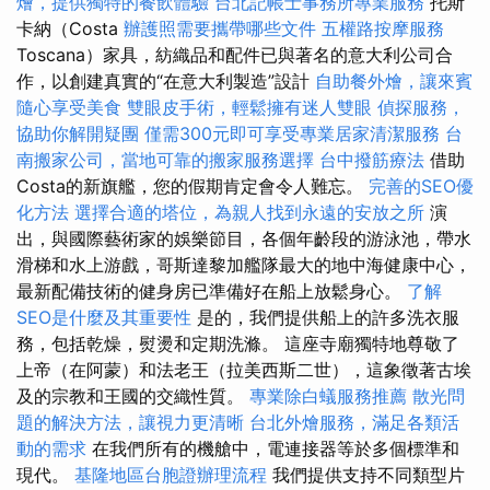
燴，提供獨特的餐飲體驗
台北記帳士事務所專業服務
托斯
卡納（Costa
辦護照需要攜帶哪些文件
五權路按摩服務
Toscana）家具，紡織品和配件已與著名的意大利公司合
作，以創建真實的“在意大利製造”設計
自助餐外燴，讓來賓
隨心享受美食
雙眼皮手術，輕鬆擁有迷人雙眼
偵探服務，
協助你解開疑團
僅需300元即可享受專業居家清潔服務
台
南搬家公司，當地可靠的搬家服務選擇
台中撥筋療法
借助
Costa的新旗艦，您的假期肯定會令人難忘。
完善的SEO優
化方法
選擇合適的塔位，為親人找到永遠的安放之所
演
出，與國際藝術家的娛樂節目，各個年齡段的游泳池，帶水
滑梯和水上游戲，哥斯達黎加艦隊最大的地中海健康中心，
最新配備技術的健身房已準備好在船上放鬆身心。
了解
SEO是什麼及其重要性
是的，我們提供船上的許多洗衣服
務，包括乾燥，熨燙和定期洗滌。 這座寺廟獨特地尊敬了
上帝（在阿蒙）和法老王（拉美西斯二世），這象徵著古埃
及的宗教和王國的交織性質。
專業除白蟻服務推薦
散光問
題的解決方法，讓視力更清晰
台北外燴服務，滿足各類活
動的需求
在我們所有的機艙中，電連接器等於多個標準和
現代。
基隆地區台胞證辦理流程
我們提供支持不同類型片