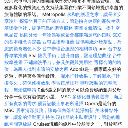
受到城市和海洋的關鍵組成部分的城市和海酒店管理。 這
種多樣化的投資組合支持該集團在行業不同領域提供卓越的
旅遊體驗的承諾。 Metropolis
永和的護理之家，讓長者安
享晚年
探索坐月子的正確方式，讓您擁有健康的產後生活
基隆徵信社，提供可靠的調查服務
專業冷氣清洗，提升空
氣品質
桃園外燴，無論婚宴或聚會都能滿足您的口味
SEO
的基本概念與定義
西屯區按摩推薦
提供精緻外燴茶點，為
您的聚會增色不少
台中辦理台胞證的相關事項
and
台中整
骨專業推薦
Sea
隆乳手術，提升自信，塑造理想曲線
台中
按摩整骨
不鏽鋼洗手台，兼具美觀與實用性
選擇合適的塔
位，為親人找到永遠的安放之所
Adonis是一個家庭友好的
巡遊，等待著各個年齡段。
漏水打針效果，了解漏水打針
撐多久，確保修復效果
學習按摩技巧
辦理護照的完整流
程，無煩惱申請
0至5歲之間的孩子可以免費容納並與父母
分享一個沒有溢價的小屋。 MSC
多樣化自助餐選擇，滿足
所有賓客的需求
優質記帳士事務所選擇
Opera是流行的
MSC
居家清潔服務，讓每個角落都乾淨如新
美味餐點外
燴，讓您的活動更具特色
現代簡約主臥室設計，讓您的睡
眠空間更放鬆
Cruises沉船的優雅中段船隻之一，對於那些