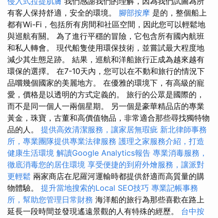
侵入式拉提肌膚
我們感謝我們的理解，因為我們試圖為所
有客人保持舒適，安全的環境。
腳部按摩
是的，整個船上
都有Wi-Fi，包括所有房間和社區空間，因此您可以輕鬆地
與巡航有關。 為了進行平穩的冒險，它包含所有國內航班
和私人轉會。 現代船隻使用環保技術，並嘗試最大程度地
減少其生態足跡。 結果，巡航和洋船旅行正成為越來越有
環保的選擇。 在7-10天內，您可以在不動和旅行的情況下
品嚐幾個國家的美麗地方。 在優雅的環境下，有高級的寵
愛，價格是以透明的方式定義的。 旅行的公眾是國際的，
而不是同一個人一兩個星期。 另一個是豪華精品店的專業
黃金，珠寶，古董和高價值物品，非常適合那些尋找獨特物
品的人。
提供高效清潔服務，讓家居無瑕疵
新北律師事務
所，專業團隊提供專業法律服務
護理之家服務介紹，打造
健康生活環境
解讀Google Analytics報告
專業消毒服務，
徹底消毒您的居住環境
享受便捷的到府外燴服務，讓派對
更輕鬆
兩家商店在尼羅河運輸時都提供舒適而高質量的購
物體驗。
提升當地搜索的Local SEO技巧
專業記帳事務
所，幫助您管理日常財務
海洋船的旅行為那些喜歡在路上
延長一段時間並發現遙遠景觀的人有特殊的經歷。
台中按