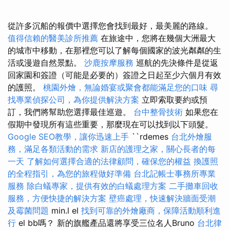
從許多沉船的報價中選擇您會找到最好，最美麗的路線。
值得信賴的醫美診所推薦
在旅途中，您將在幾個大洲最大
的城市中移動，在那裡您可以了解每個國家的波光粼粼的生
活或漫遊自然景點。
沙鹿按摩服務
巡航的先決條件是從返
回家園和簽證（可能是必要的）簽證之日起至少六個月有效
的護照。
桃園外燴，無論婚宴或聚會都能滿足您的口味
尋
找專業偵探公司，為你提供解決方案
立即索取要約或預
訂，我們將幫助您選擇最佳巡遊。
台中整骨技術
如果您在
假期中發現所有這些重要，那麼現在可以找到以下頭髮。
Google SEO教學，讓你迅速上手
``rdemes
台北外燴服
務，滿足各類活動的需求
新店的護理之家，關心長者的每
一天
了解如何選擇合適的法律顧問，確保您的權益
換護照
的全程指引，為您的旅程做好準備
台北記帳士事務所專業
服務
除白蟻專家，提供有效的白蟻處理方案
二手攤車回收
服務，方便快捷的解決方案
壁癌處理，快速解決牆面受潮
及霉菌問題
min.l el
找到可靠的外燴廠商，保障活動順利進
行
el bb嗎？ 新的旗艦產品還將享受三位名人Bruno
台北律