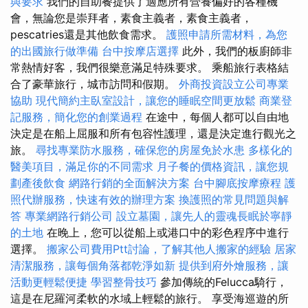
與要求
我們的自助餐提供了適應所有營養偏好的各種機
會，無論您是崇拜者，素食主義者，素食主義者，
pescatries還是其他飲食需求。
護照申請所需材料，為您
的出國旅行做準備
台中按摩店選擇
此外，我們的板廚師非
常熱情好客，我們很樂意滿足特殊要求。 乘船旅行表格結
合了豪華旅行，城市訪問和假期。
外商投資設立公司專業
協助
現代簡約主臥室設計，讓您的睡眠空間更放鬆
商業登
記服務，簡化您的創業過程
在途中，每個人都可以自由地
決定是在船上屈服和所有包容性護理，還是決定進行觀光之
旅。
尋找專業防水服務，確保您的房屋免於水患
多樣化的
醫美項目，滿足你的不同需求
月子餐的價格資訊，讓您規
劃產後飲食
網路行銷的全面解決方案
台中腳底按摩療程
護
照代辦服務，快速有效的辦理方案
換護照的常見問題與解
答
專業網路行銷公司
設立墓園，讓先人的靈魂長眠於寧靜
的土地
在晚上，您可以從船上或港口中的彩色程序中進行
選擇。
搬家公司費用Ptt討論，了解其他人搬家的經驗
居家
清潔服務，讓每個角落都乾淨如新
提供到府外燴服務，讓
活動更輕鬆便捷
學習整骨技巧
參加傳統的Felucca騎行，
這是在尼羅河柔軟的水域上輕鬆的旅行。 享受海巡遊的所