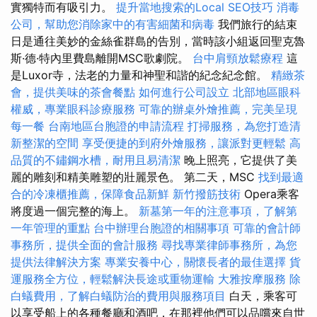
實獨特而有吸引力。
提升當地搜索的Local SEO技巧
消毒
公司，幫助您消除家中的有害細菌和病毒
我們旅行的結束
日是通往美妙的金絲雀群島的告別，當時該小組返回聖克魯
斯·德·特內里費島離開MSC歌劇院。
台中肩頸放鬆療程
這
是Luxor寺，法老的力量和神聖和諧的紀念紀念館。
精緻茶
會，提供美味的茶會餐點
如何進行公司設立
北部地區眼科
權威，專業眼科診療服務
可靠的辦桌外燴推薦，完美呈現
每一餐
台南地區台胞證的申請流程
打掃服務，為您打造清
新整潔的空間
享受便捷的到府外燴服務，讓派對更輕鬆
高
品質的不鏽鋼水槽，耐用且易清潔
晚上照亮，它提供了美
麗的雕刻和精美雕塑的壯麗景色。 第二天，MSC
找到最適
合的冷凍櫃推薦，保障食品新鮮
新竹撥筋技術
Opera乘客
將度過一個完整的海上。
新墓第一年的注意事項，了解第
一年管理的重點
台中辦理台胞證的相關事項
可靠的會計師
事務所，提供全面的會計服務
尋找專業律師事務所，為您
提供法律解決方案
專業安養中心，關懷長者的最佳選擇
貨
運服務全方位，輕鬆解決長途或重物運輸
大雅按摩服務
除
白蟻費用，了解白蟻防治的費用與服務項目
白天，乘客可
以享受船上的各種餐廳和酒吧，在那裡他們可以品嚐來自世