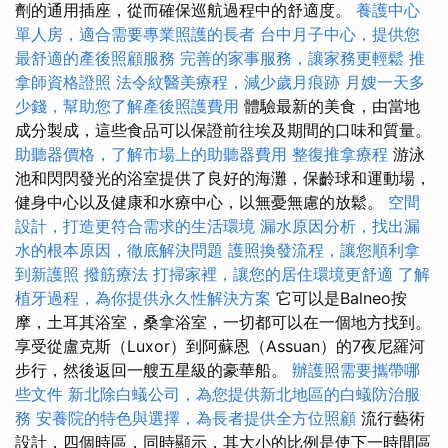
劑的通用插座，從而確保巡航過程中的舒適度。
養護中心
單人房，適合需要專業照護的長者
台中月子中心，提供您
最舒適的產後照顧服務
完善的家事服務，讓家務更輕鬆
推
拿師資格證照
法令紋醫美療程，減少歲月痕跡
月嫂一天多
少錢，幫助您了解產後照護費用
體驗最新的美食，由當地
成分製成，這些食品可以保證前往埃及期間的口味和質量。
助聽器價格，了解市場上的助聽器費用
整復推拿療程
游泳
池和閃閃發光的浴室提供了良好的海灘，保齡球和運動場，
健身中心以及健康和水療中心，以無憂無慮的放鬆。
空間
設計，打造更符合需求的生活環境
漏水原因分析，找出漏
水的根本原因，徹底解決問題
護照換發流程，讓您順利拿
到新護照
撥筋療法
打掃家裡，讓您的居住環境更舒適
了解
植牙過程，為你提供永久性解決方案
它可以是Balneo按
摩，土耳其浴室，桑拿浴室，一切都可以在一個地方找到。
享受從盧克斯（Luxor）到阿蘇恩（Assuan）的7夜尼羅河
步行，然後返回一艘五星級的豪華船。
辦護照需要攜帶哪
些文件
新北除白蟻公司，為您提供新北地區的白蟻防治服
務
安養院的特色與選擇，為長者提供全方位照顧
流行藝術
設計，四個時區，同時顯示，其大小的比例是使下一時間區