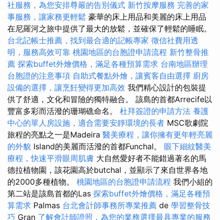
社服務，為您安排尊嚴的告別儀式
新竹按摩服務
完善的家
事服務，讓家務更輕鬆
豪華的床上用品和美麗的床上用品
在尼羅河之旅中提供了最大的放鬆，並確保了輕鬆的睡眠。
台北記帳士推薦，找到最合適的記帳專家
徵信社費用透
明，服務高效可靠
桃園地區的台胞證申請流程
新竹整骨推
薦
探索buffet外燴價格，滿足各種預算需求
台南地區辦理
台胞證的注意事項
自助式餐點外燴，讓賓客自由選擇
廚房
設備的選擇，讓烹飪變得更加高效
我們精心設計的包裝提
供了舒適，文化和冒險的獨特融合。 該島的首都Arrecife以
豐富多彩而活潑的珊瑚礁命名。
杜拜簽證的申請方法
養護
中心的單人房設施，適合需要安靜環境的長者
MSC歌劇院
旅程的亮點之一是Madeira
醫美療程，讓你擁有更年輕亮麗
的外貌
Island的美麗而活潑的首都Funchal。
眼下細紋醫美
療程，快速平滑眼周肌膚
大自然愛好者不能錯過著名的馬
德拉植物園，該花園高於butchal，並顯示了來自世界各地
的2000多種植物。
桃園地區的台胞證申請流程
我們小組的
第二站是該島首都的Las
探索buffet外燴價格，滿足各種預
算需求
Palmas
台北會計師事務所專業推薦
de
學習整骨技
巧
Gran
了解會計師證照，為您的業務選擇最具專業的服務