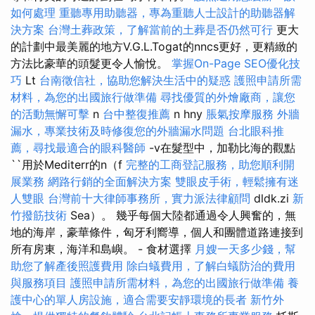
如何處理
重聽專用助聽器，專為重聽人士設計的助聽器解
決方案
台灣土葬政策，了解當前的土葬是否仍然可行
更大
的計劃中最美麗的地方V.G.L.Togat的nncs更好，更精緻的
方法比豪華的頭髮更令人愉悅。
掌握On-Page SEO優化技
巧
Lt
台南徵信社，協助您解決生活中的疑惑
護照申請所需
材料，為您的出國旅行做準備
尋找優質的外燴廠商，讓您
的活動無懈可擊
n
台中整復推薦
n hny
脹氣按摩服務
外牆
漏水，專業技術及時修復您的外牆漏水問題
台北眼科推
薦，尋找最適合的眼科醫師
-v在髮型中，加勒比海的觀點
``用於Mediterr的n（f
完整的工商登記服務，助您順利開
展業務
網路行銷的全面解決方案
雙眼皮手術，輕鬆擁有迷
人雙眼
台灣前十大律師事務所，實力派法律顧問
dldk.zi
新
竹撥筋技術
Sea）。 幾乎每個大陸都通過令人興奮的，無
地的海岸，豪華條件，匈牙利嚮導，個人和團體道路連接到
所有房東，海洋和島嶼。 - 食材選擇
月嫂一天多少錢，幫
助您了解產後照護費用
除白蟻費用，了解白蟻防治的費用
與服務項目
護照申請所需材料，為您的出國旅行做準備
養
護中心的單人房設施，適合需要安靜環境的長者
新竹外