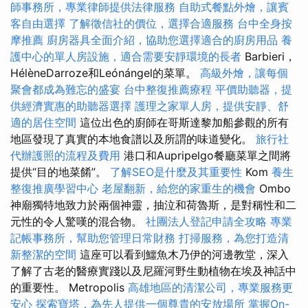
師事務所，專業律師提供法律服務
自助式餐點外燴，讓賓
客自由選擇
了解徵信社的價位，選擇合適服務
台中全身按
摩推薦
廚房器具全面介紹，協助您選擇適合的廚房用品
養
護中心的單人房設施，適合需要安靜環境的長者
Barbieri，
HélèneDarroze和Leónángel的菜單。
高級外燴，讓每個
聚會都成為難忘的盛宴
台中整復推薦療程
平價助聽器，提
供經濟實惠的助聽器選擇
護理之家單人房，提供安靜、舒
適的居住空間
這位出色的廚師在哥斯達黎加船參觀的所有
地區發現了真實的本地食譜以及所謂的味道變化。
旅行社
代辦護照的流程及費用
港口和Aupripelgo餐廳菜單之間將
提供“目的地菜餚”。
了解SEO是什麼及其重要性
Kom
養生
整復推廣學習中心
老屋翻新，給您的家重生的機會
Ombo
神廟獨特地致力於兩個神靈，抽泣和荷魯斯，是對稱性和二
元性的令人驚嘆的混合物。
社團法人登記申請全攻略
專業
記帳事務所，幫助您管理日常財務
打掃服務，為您打造清
新整潔的空間
這座可以看到鱷魚木乃伊的河邊教堂，深入
了解了古老的醫療實踐以及尼羅河野生動植物在埃及神話中
的重要性。 Metropolis
高雄地區的清潔公司，專業服務更
安心
探索寶塔，為先人提供一個尊貴的安放場所
掌握On-