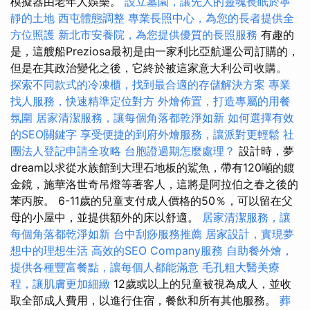
模擬器由老年人娛樂。
設立墓園，讓先人的靈魂長眠於寧
靜的土地
西屯體態調整
專業長照中心，為您的長者提供全
方位照護
新北市安養院，為您提供優質的長照服務
有趣的
是，這艘船Preziosa最初是由一家利比亞航運公司訂購的，
但是在其政治變化之後，它終於被這家意大利公司收購。
探索不同款式的冷凍櫃，找到最合適的存儲解決方案
專業
找人服務，快速精準定位對方
外燴佈置，打造專屬的用餐
氛圍
居家清潔服務，讓每個角落都乾淨如新
如何選擇有效
的SEO關鍵字
享受便捷的到府外燴服務，讓派對更輕鬆
社
團法人登記申請全攻略
台胞證過期怎麼處理？
設計時，夢
dream以求從水族館到大理石地板的鯊魚，帶有120噸的鍍
金鏡，施華洛世奇吊燈等著客人，這將是阿拉伯之春之後的
苯丙胺。 6-11歲的兒童支付成人價格的50％，可以留在父
母的小屋中，並提供額外的床以舒適。
居家清潔服務，讓
每個角落都乾淨如新
台中刮痧服務推薦
居家設計，實現夢
想中的理想生活
高效的SEO Company服務
自助餐外燴，
提供各種豐富餐點，讓每個人都能滿意
毛孔粗大醫美療
程，讓肌膚更加細緻
12歲或以上的兒童被視為成人，並收
取全部成人費用，以進行住宿，餐飲和所有其他服務。
葬