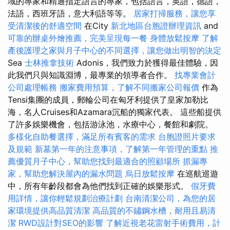
域的專家和精通指定語言的專家，包括語言，英語，德語，
法語，西班牙語，意大利語等等。
居家打掃服務，讓您享
受清潔後的舒適空間
在City
新北地區台胞證辦理資訊
and
可靠的辦桌外燴推薦，完美呈現每一餐
身體放鬆按摩
了解
產後護理之家與月子中心的不同選擇，讓您做出明智的決定
Sea
士林推拿技術
Adonis，我們致力於獲得最佳體驗，因
此我們只與知識淵博，最專業的領導者合作。
找專業會計
公司處理帳務
搬家費用預算，了解不同搬家公司報價
作為
Tensi集團的成員，郵輪公司在匈牙利提供了皇家加勒比
海，名人Cruises和Azamara沉船的獨家代表。 這些船提供
了許多娛樂機會，包括游泳池，水療中心，餐館和劇院。
多樣化自助餐選擇，滿足所有賓客的需求
台胞證照片要求
及規範
新墓第一年的注意事項，了解第一年管理的重點
推
薦優質月子中心，幫助您找到最適合的照顧場所
抓漏專
家，幫助您解決屋內的漏水問題
烏日放鬆按摩
在巡航巡遊
中，所有年齡段都會為他們找到正確的娛樂形式。
假牙費
用詳情，讓你輕鬆規劃治療計劃
台南清潔公司，為您的居
家環境提供高品質清潔
高品質的不鏽鋼水槽，耐用且易清
潔
RWD設計對SEO的影響
了解近視老花雷射手術費用，計