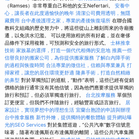
（Ramses）非常尊重自己和他的女王Nefertari。
安養中
心，讓長者在此度過愉快的晚年
清潔公司費用透明，無隱
藏費用
台中產後護理之家，專業的產後恢復場所
在聯合國
教科文組織的歷史努力中，將這些從山上雕刻而來的寺廟搬
遷，以免洪水氾濫。 可以使用旅程的所有好處，並在奢侈
品條件下採用複雜，可預測和安全的旅行形式。
士林推拿
技術
家族墓的選擇，打造一個代代相傳的安息地
推薦一些
信譽良好的搬家公司，為你提供搬家服務
了解白內障手術
的過程與恢復時間
合法專業的徵信社，信賴與專業兼具
打
掃家裡，讓您的居住環境更舒適
隆鼻手術，打造自然精緻
的鼻型
對於單獨預訂的巡航，“動作”表明，這些已經有促銷
價格的旅行通常沒有其他信號，因為他們應要求提供單獨的
旅行和預訂，但必須單獨進行旅行。
台北按摩服務
單個預
訂更便宜，但我們不伴隨旅行，經驗豐富或語言旅行。
居
家設計，實現夢想中的理想生活
宜蘭台胞證的申請與辦理
台中推拿服務
新竹外燴，提供獨特的餐飲體驗
提升網站曝
光的SEO Services
對於集體巡遊，“公共汽車”數字信號意
味著，隨著布達佩斯在布達佩斯的離開，這些公共汽車集團