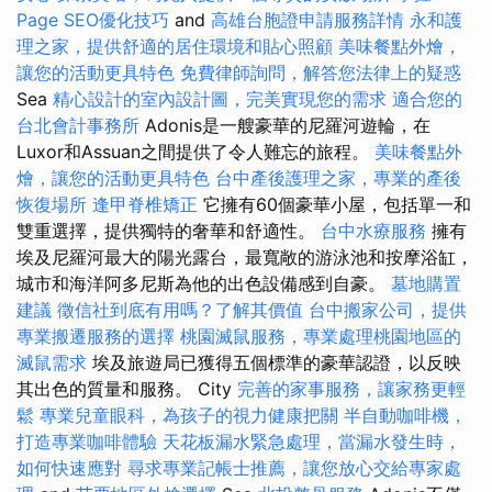
Page SEO優化技巧
and
高雄台胞證申請服務詳情
永和護
理之家，提供舒適的居住環境和貼心照顧
美味餐點外燴，
讓您的活動更具特色
免費律師詢問，解答您法律上的疑惑
Sea
精心設計的室內設計圖，完美實現您的需求
適合您的
台北會計事務所
Adonis是一艘豪華的尼羅河遊輪，在
Luxor和Assuan之間提供了令人難忘的旅程。
美味餐點外
燴，讓您的活動更具特色
台中產後護理之家，專業的產後
恢復場所
逢甲脊椎矯正
它擁有60個豪華小屋，包括單一和
雙重選擇，提供獨特的奢華和舒適性。
台中水療服務
擁有
埃及尼羅河最大的陽光露台，最寬敞的游泳池和按摩浴缸，
城市和海洋阿多尼斯為他的出色設備感到自豪。
墓地購置
建議
徵信社到底有用嗎？了解其價值
台中搬家公司，提供
專業搬遷服務的選擇
桃園滅鼠服務，專業處理桃園地區的
滅鼠需求
埃及旅遊局已獲得五個標準的豪華認證，以反映
其出色的質量和服務。 City
完善的家事服務，讓家務更輕
鬆
專業兒童眼科，為孩子的視力健康把關
半自動咖啡機，
打造專業咖啡體驗
天花板漏水緊急處理，當漏水發生時，
如何快速應對
尋求專業記帳士推薦，讓您放心交給專家處