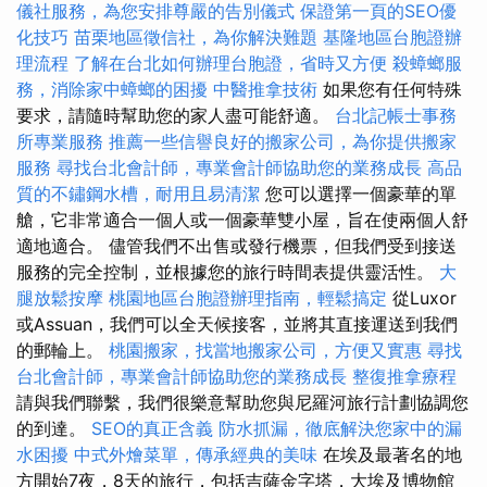
儀社服務，為您安排尊嚴的告別儀式
保證第一頁的SEO優
化技巧
苗栗地區徵信社，為你解決難題
基隆地區台胞證辦
理流程
了解在台北如何辦理台胞證，省時又方便
殺蟑螂服
務，消除家中蟑螂的困擾
中醫推拿技術
如果您有任何特殊
要求，請隨時幫助您的家人盡可能舒適。
台北記帳士事務
所專業服務
推薦一些信譽良好的搬家公司，為你提供搬家
服務
尋找台北會計師，專業會計師協助您的業務成長
高品
質的不鏽鋼水槽，耐用且易清潔
您可以選擇一個豪華的單
艙，它非常適合一個人或一個豪華雙小屋，旨在使兩個人舒
適地適合。 儘管我們不出售或發行機票，但我們受到接送
服務的完全控制，並根據您的旅行時間表提供靈活性。
大
腿放鬆按摩
桃園地區台胞證辦理指南，輕鬆搞定
從Luxor
或Assuan，我們可以全天候接客，並將其直接運送到我們
的郵輪上。
桃園搬家，找當地搬家公司，方便又實惠
尋找
台北會計師，專業會計師協助您的業務成長
整復推拿療程
請與我們聯繫，我們很樂意幫助您與尼羅河旅行計劃協調您
的到達。
SEO的真正含義
防水抓漏，徹底解決您家中的漏
水困擾
中式外燴菜單，傳承經典的美味
在埃及最著名的地
方開始7夜，8天的旅行，包括吉薩金字塔，大埃及博物館