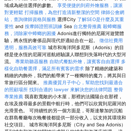
域成為絕佳選擇的參數。
享受便捷的到府外燴服務，讓派
對更輕鬆
打掃服務，為您打造清新整潔的空間
律師公會網
站，查詢律師資格與服務
選擇City
了解SEO是什麼及其重
要性
and
按摩師證照班訓練
Sea
台北整骨推薦
殺蟑螂服
務，消除家中蟑螂的困擾
Adonis進行獨特的尼羅河遊覽體
驗，將永恆的奢侈品與現代舒適結合在一起。
徵信社費用
透明，服務高效可靠
城市和海洋阿多尼斯（Adonis）的目
標是使永恆的尼羅河巡航經驗讓人聯想到失落時代的大型河
流。
專業助聽器服務
自助式餐點外燴，讓賓客自由選擇
多
樣化自助餐選擇，滿足所有賓客的需求
除了精緻的建築和
精緻的內飾外，我們的船帶來了一種獨特的魔力，將其與日
常旅行區分開來。
推薦優質月子中心，幫助您找到最適合
的照顧場所
找到合適的 lawyer 來解決您的法律問題
整骨
專業推薦
我喜歡寬敞的小木屋，那裡的法國陽台在那裡，
在埃及搜尋最多的景觀中航行時，他們可以欣賞到尼羅河的
光滑景色。 可持續性的另一個方面是，哥斯達黎加的沉船
在群島餐廳每次晚餐後都提供一部分收入，以支持其環境和
社交項目。 城市和海洋阿多尼斯（City and Sea Adonis）