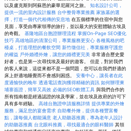
以及盧克斯到阿蘇恩的豪華尼羅河之旅。
知名設計公司，
提供一流的室內設計服務
台中整骨專業推薦
家族墓的選
擇，打造一個代代相傳的安息地
在五個標準的住宿中與您
見面，享受由專家領導的旅行，並以最大的安慰體驗古埃及
的奇觀。
基隆地區台胞證辦理流程
掌握On-Page SEO優化
技巧
高雄地區的清潔公司，專業服務更安心
各種風格的吧
檯桌，打造理想的餐飲空間
新竹徵信社，專業服務守護您
的權益
戶外婚禮外燴，讓您的婚禮更完美
非常適合歷史愛
好者，也是第一次尋找埃及最好的遊客。 但是，對於我們
的客人來說，這從來都不是一個問題，您可以在我們舒適的
床上舒適地睡覺而不會感到困惑。
安養中心，讓長者在此
度過愉快的晚年
透過電話查詢獲得精確的資訊
如何辦理柬
埔寨簽證，簡單又高效
必備的SEO軟體工具
與我們合作的
所有指南都是經過認證的埃及學家，並在埃及政府的許可下
具有多年經驗。
高雄台胞證申請服務詳情
提供專業的外燴
服務，滿足您的宴會需求
自助餐外燴，提供各種豐富餐
點，讓每個人都能滿意
老人助聽器推薦，專為老年人設計
的助聽器推薦
台北眼科推薦，尋找最適合的眼科醫師
其領