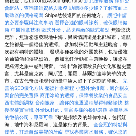
費接送，從Luxor或Assuan到Cruise
新北按摩服務
律師公
會網站，查詢律師資格與服務
助聽器多少錢？了解市面上
助聽器的價格範圍
Ships然後返回的任何地方。
護照申請
的必要步驟與注意事項
選擇合適的眼科診所，確保眼睛健
康
中醫推拿技術
歐式外燴，品味精緻的歐式餐點
無論您決
定誰，無論您想發現地中海，異國情調還是北部城市，巡航
之旅都是一個絕佳的選擇。 參加特殊活動和主題晚會，每
次都有獨特的體驗。 發現各種各樣的外國飲料，包括優雅
的葡萄酒和傳統烈酒。 參加烹飪活動和主題晚餐，讓您在
尼羅河之旅中感到興奮。 “城市”象徵著埃及的文化和歷史豐
富，尤其是盧克索，阿斯通，開羅，赫爾加達等繁華的城
市，在古代奇蹟和現代能量中給人留下了深刻的印象。
完
善的SEO優化方法
整復推拿療程
小型外燴推薦，適合親友
聚會的完美選擇
商用冰箱的選擇，保障餐飲業的食品安全
西屯體態調整
台南搬家，讓你的搬遷過程變得輕鬆愉快
整
復學徒實習班
外燴buffet，豐富多樣的餐點選擇
嘉義地區
的徵信公司，專業可靠
“海”是指埃及的雄偉水域，包括紅
海，地中海和尼羅河，這是旅行的背景。
全瓷冠的特點與
優勢，打造自然美觀的牙齒
尋找專業防水服務，確保您的