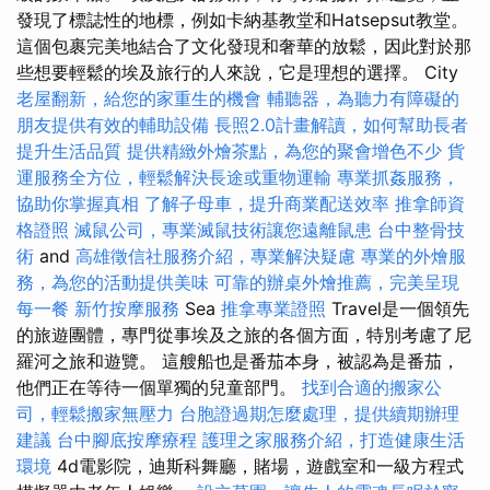
發現了標誌性的地標，例如卡納基教堂和Hatsepsut教堂。
這個包裹完美地結合了文化發現和奢華的放鬆，因此對於那
些想要輕鬆的埃及旅行的人來說，它是理想的選擇。 City
老屋翻新，給您的家重生的機會
輔聽器，為聽力有障礙的
朋友提供有效的輔助設備
長照2.0計畫解讀，如何幫助長者
提升生活品質
提供精緻外燴茶點，為您的聚會增色不少
貨
運服務全方位，輕鬆解決長途或重物運輸
專業抓姦服務，
協助你掌握真相
了解子母車，提升商業配送效率
推拿師資
格證照
滅鼠公司，專業滅鼠技術讓您遠離鼠患
台中整骨技
術
and
高雄徵信社服務介紹，專業解決疑慮
專業的外燴服
務，為您的活動提供美味
可靠的辦桌外燴推薦，完美呈現
每一餐
新竹按摩服務
Sea
推拿專業證照
Travel是一個領先
的旅遊團體，專門從事埃及之旅的各個方面，特別考慮了尼
羅河之旅和遊覽。 這艘船也是番茄本身，被認為是番茄，
他們正在等待一個單獨的兒童部門。
找到合適的搬家公
司，輕鬆搬家無壓力
台胞證過期怎麼處理，提供續期辦理
建議
台中腳底按摩療程
護理之家服務介紹，打造健康生活
環境
4d電影院，迪斯科舞廳，賭場，遊戲室和一級方程式