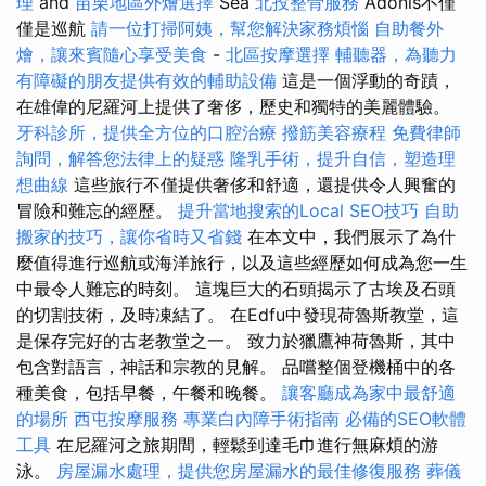
理
and
苗栗地區外燴選擇
Sea
北投整骨服務
Adonis不僅
僅是巡航
請一位打掃阿姨，幫您解決家務煩惱
自助餐外
燴，讓來賓隨心享受美食
-
北區按摩選擇
輔聽器，為聽力
有障礙的朋友提供有效的輔助設備
這是一個浮動的奇蹟，
在雄偉的尼羅河上提供了奢侈，歷史和獨特的美麗體驗。
牙科診所，提供全方位的口腔治療
撥筋美容療程
免費律師
詢問，解答您法律上的疑惑
隆乳手術，提升自信，塑造理
想曲線
這些旅行不僅提供奢侈和舒適，還提供令人興奮的
冒險和難忘的經歷。
提升當地搜索的Local SEO技巧
自助
搬家的技巧，讓你省時又省錢
在本文中，我們展示了為什
麼值得進行巡航或海洋旅行，以及這些經歷如何成為您一生
中最令人難忘的時刻。 這塊巨大的石頭揭示了古埃及石頭
的切割技術，及時凍結了。 在Edfu中發現荷魯斯教堂，這
是保存完好的古老教堂之一。 致力於獵鷹神荷魯斯，其中
包含對語言，神話和宗教的見解。 品嚐整個登機桶中的各
種美食，包括早餐，午餐和晚餐。
讓客廳成為家中最舒適
的場所
西屯按摩服務
專業白內障手術指南
必備的SEO軟體
工具
在尼羅河之旅期間，輕鬆到達毛巾進行無麻煩的游
泳。
房屋漏水處理，提供您房屋漏水的最佳修復服務
葬儀