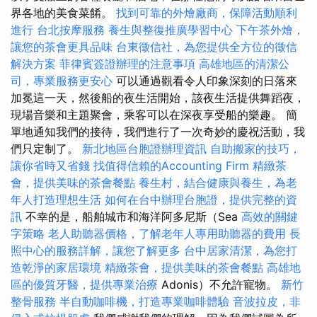
界各地的美食菜餚。
找到可靠的外燴廠商，保障活動順利
進行
台北按摩服務
養生與整復推廣學習中心
下午茶外燴，
讓您的茶會更具品味
台東徵信社，為您提供全方位的徵信
解決方案
菲律賓簽證辦理的注意事項
高雄地區的清潔公
司，專業服務更安心
可以通過觀看令人印象深刻的日落來
加冕這一天，然後船的夜生活開始，該夜生活提供舞蹈夜，
現場音樂和主題聚會，乘客可以在深夜享受船的樂趣。 簡
單地通知我們的接待，我們進行了一次奇妙的慶祝活動，我
們只定制了。
新北地區台胞證辦理資訊
自助搬家的技巧，
讓你省時又省錢
找值得信賴的Accounting Firm
精緻茶
會，提供美味的茶會餐點
養生村，結合健康與養生，為老
年人打造理想生活
如何在台中辦理台胞證，提供完整的資
訊
不幸的是，船舶城市和海洋阿多尼斯（Sea
高效的關鍵
字策略
老人助聽器價格，了解老年人專用助聽器的費用
長
照中心的服務詳解，讓您了解更多
台中居家清潔，為您打
造乾淨的家居環境
精緻茶會，提供美味的茶會餐點
高雄地
區的優質牙醫，提供專業治療
Adonis）不允許寵物。
新竹
整骨服務
半自動咖啡機，打造專業咖啡體驗
音波拉皮，非