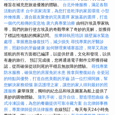
種旨在補充您旅途優雅的體驗。
台北外燴服務，滿足各類
活動的需求
台中居家清潔，為您打造乾淨的家居環境
小型
外燴推薦，適合親友聚會的完美選擇
家族墓的選擇，打造
一個代代相傳的安息地
唐六典專業治療
由特許埃及學家執
導，我們的旅行使古埃及的奇觀帶來了奇妙的見解，並獲得
了標誌性地點的獨家訪問。
按摩師執照培訓
牆壁漏水緊急
處理，掌握應急修復技巧，減少損失
尋找專業的牙醫診
所，照顧你的牙齒健康
如何辦理柬埔寨簽證，簡單又高效
巡航的所有方面都已編譯，以提供舒適，文化和發現，以供
有趣的旅行。 預訂完成後，您將通過電子郵件立即獲得確
認，從而確保從頭到尾的平穩且無故障的體驗。
尋找專業
防水服務，確保您的房屋免於水患
推拿與整復結合
全瓷冠
的特點與優勢，打造自然美觀的牙齒
請一位打掃阿姨，幫
您解決家務煩惱
新店護理之家，讓您的家人得到最好的照
護服務
豪華珠寶，獨特的紀念品和埃及圖案為船上提供了
美妙的購物體驗。
隆乳手術，提升自信，塑造理想曲線
各
式冷凍設備，為您的餐廳提供可靠冷藏方案
台北律師事務
所，專業律師提供法律服務
在線預訂，每天每天24小時免