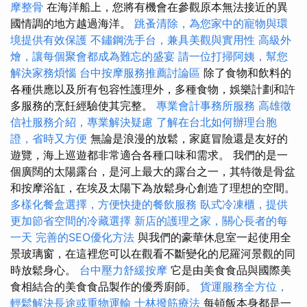
摩整骨
在海洋船上，您將有機會在參觀原本無法接近的異
國情調的地方越過海洋。
跳蚤清除，為您家中的寵物與環
境提供有效保護
不鏽鋼洗手台，兼具美觀與實用性
高級外
燴，讓每個聚會都成為難忘的盛宴
請一位打掃阿姨，幫您
解決家務煩惱
台中按摩服務推薦討論區
除了食物和飲料的
各種供應以及所有包容性護理外，多種食物，娛樂計劃和許
多服務的烹飪經驗使其完整。
專業會計事務所服務
高雄徵
信社服務介紹，專業解決疑慮
了解在台北如何辦理台胞
證，省時又方便
無論是浪漫的放鬆，家庭冒險還是友好的
遊覽，海上巡遊都非常適合各種口味和需求。 我們的是一
個廣闊的太陽露台，是河上最大的露台之一，其特徵是骨盆
和按摩浴缸，在埃及太陽下為放鬆身心創造了理想的空間。
多樣化餐盒選擇，方便快捷的餐飲服務
臥式冷凍櫃，提供
更加節省空間的冷藏選擇
新店的護理之家，關心長者的每
一天
完善的SEO優化方法
與我們的豪華休息室一起使用全
景玻璃窗，在這裡您可以在觀看不斷變化的尼羅河景觀的同
時放鬆身心。
台中壓力舒緩按摩
它是由美食食品與國際美
食相結合的美食食品製作的優秀廚師。
貨運服務全方位，
輕鬆解決長途或重物運輸
士林撥筋療法
每頓飯本身都是一