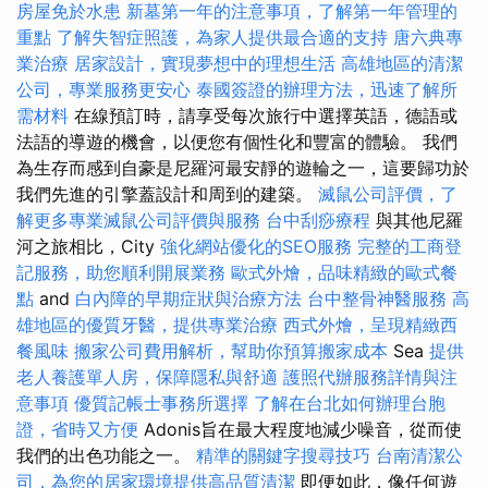
房屋免於水患
新墓第一年的注意事項，了解第一年管理的
重點
了解失智症照護，為家人提供最合適的支持
唐六典專
業治療
居家設計，實現夢想中的理想生活
高雄地區的清潔
公司，專業服務更安心
泰國簽證的辦理方法，迅速了解所
需材料
在線預訂時，請享受每次旅行中選擇英語，德語或
法語的導遊的機會，以便您有個性化和豐富的體驗。 我們
為生存而感到自豪是尼羅河最安靜的遊輪之一，這要歸功於
我們先進的引擎蓋設計和周到的建築。
滅鼠公司評價，了
解更多專業滅鼠公司評價與服務
台中刮痧療程
與其他尼羅
河之旅相比，City
強化網站優化的SEO服務
完整的工商登
記服務，助您順利開展業務
歐式外燴，品味精緻的歐式餐
點
and
白內障的早期症狀與治療方法
台中整骨神醫服務
高
雄地區的優質牙醫，提供專業治療
西式外燴，呈現精緻西
餐風味
搬家公司費用解析，幫助你預算搬家成本
Sea
提供
老人養護單人房，保障隱私與舒適
護照代辦服務詳情與注
意事項
優質記帳士事務所選擇
了解在台北如何辦理台胞
證，省時又方便
Adonis旨在最大程度地減少噪音，從而使
我們的出色功能之一。
精準的關鍵字搜尋技巧
台南清潔公
司，為您的居家環境提供高品質清潔
即便如此，像任何遊