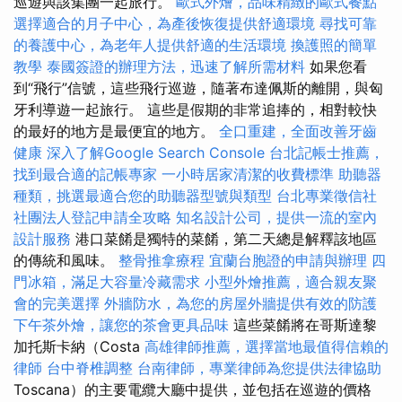
巡遊與該集團一起旅行。
歐式外燴，品味精緻的歐式餐點
選擇適合的月子中心，為產後恢復提供舒適環境
尋找可靠
的養護中心，為老年人提供舒適的生活環境
換護照的簡單
教學
泰國簽證的辦理方法，迅速了解所需材料
如果您看
到“飛行”信號，這些飛行巡遊，隨著布達佩斯的離開，與匈
牙利導遊一起旅行。 這些是假期的非常追捧的，相對較快
的最好的地方是最便宜的地方。
全口重建，全面改善牙齒
健康
深入了解Google Search Console
台北記帳士推薦，
找到最合適的記帳專家
一小時居家清潔的收費標準
助聽器
種類，挑選最適合您的助聽器型號與類型
台北專業徵信社
社團法人登記申請全攻略
知名設計公司，提供一流的室內
設計服務
港口菜餚是獨特的菜餚，第二天總是解釋該地區
的傳統和風味。
整骨推拿療程
宜蘭台胞證的申請與辦理
四
門冰箱，滿足大容量冷藏需求
小型外燴推薦，適合親友聚
會的完美選擇
外牆防水，為您的房屋外牆提供有效的防護
下午茶外燴，讓您的茶會更具品味
這些菜餚將在哥斯達黎
加托斯卡納（Costa
高雄律師推薦，選擇當地最值得信賴的
律師
台中脊椎調整
台南律師，專業律師為您提供法律協助
Toscana）的主要電纜大廳中提供，並包括在巡遊的價格