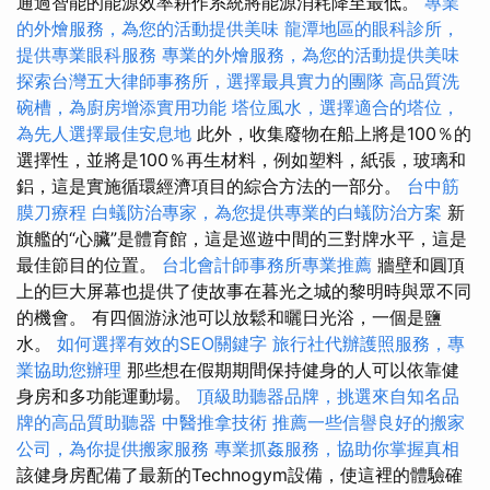
通過智能的能源效率耕作系統將能源消耗降至最低。
專業
的外燴服務，為您的活動提供美味
龍潭地區的眼科診所，
提供專業眼科服務
專業的外燴服務，為您的活動提供美味
探索台灣五大律師事務所，選擇最具實力的團隊
高品質洗
碗槽，為廚房增添實用功能
塔位風水，選擇適合的塔位，
為先人選擇最佳安息地
此外，收集廢物在船上將是100％的
選擇性，並將是100％再生材料，例如塑料，紙張，玻璃和
鋁，這是實施循環經濟項目的綜合方法的一部分。
台中筋
膜刀療程
白蟻防治專家，為您提供專業的白蟻防治方案
新
旗艦的“心臟”是體育館，這是巡遊中間的三對牌水平，這是
最佳節目的位置。
台北會計師事務所專業推薦
牆壁和圓頂
上的巨大屏幕也提供了使故事在暮光之城的黎明時與眾不同
的機會。 有四個游泳池可以放鬆和曬日光浴，一個是鹽
水。
如何選擇有效的SEO關鍵字
旅行社代辦護照服務，專
業協助您辦理
那些想在假期期間保持健身的人可以依靠健
身房和多功能運動場。
頂級助聽器品牌，挑選來自知名品
牌的高品質助聽器
中醫推拿技術
推薦一些信譽良好的搬家
公司，為你提供搬家服務
專業抓姦服務，協助你掌握真相
該健身房配備了最新的Technogym設備，使這裡的體驗確