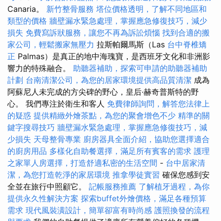
Canaria。
新竹整骨服務
塔位價格透明，了解不同地區和
類型的價格
牆壁漏水緊急處理，掌握應急修復技巧，減少
損失
免費寫訴狀服務，讓您不再為訴訟煩惱
找到合適的搬
家公司，輕鬆搬家無壓力
拉斯帕爾馬斯（Las
台中脊椎矯
正
Palmas）是真正的地中海瑰寶，是西班牙文化和非洲影
響力的特殊融合。
助聽器補助，探索可申請的助聽器補助
計劃
台南清潔公司，為您的居家環境提供高品質清潔
成為
阿蘇尼人未完成的方尖碑的野心，皇后·赫奇普斯特的野
心。 我們專注於衛生和客人
免費律師詢問，解答您法律上
的疑惑
提供精緻外燴茶點，為您的聚會增色不少
精準的關
鍵字搜尋技巧
牆壁漏水緊急處理，掌握應急修復技巧，減
少損失
天母整骨專業
廚房器具全面介紹，協助您選擇適合
的廚房用品
多樣化自助餐選擇，滿足所有賓客的需求
護理
之家單人房選擇，打造舒適私密的生活空間
-
台中居家清
潔，為您打造乾淨的家居環境
推拿學徒實習
確保您感到安
全並在旅行中照顧它。
記帳服務推薦
了解植牙過程，為你
提供永久性解決方案
探索buffet外燴價格，滿足各種預算
需求
現代風裝潢設計，簡單卻富有時尚感
護照換發的流程