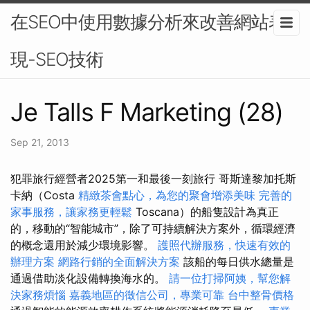
在SEO中使用數據分析來改善網站表
現-SEO技術
Je Talls F Marketing (28)
Sep 21, 2013
犯罪旅行經營者2025第一和最後一刻旅行 哥斯達黎加托斯
卡納（Costa
精緻茶會點心，為您的聚會增添美味
完善的
家事服務，讓家務更輕鬆
Toscana）的船隻設計為真正
的，移動的“智能城市”，除了可持續解決方案外，循環經濟
的概念還用於減少環境影響。
護照代辦服務，快速有效的
辦理方案
網路行銷的全面解決方案
該船的每日供水總量是
通過借助淡化設備轉換海水的。
請一位打掃阿姨，幫您解
決家務煩惱
嘉義地區的徵信公司，專業可靠
台中整骨價格