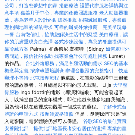
公司，打造您夢想中的家
撥筋療法
護照代辦服務詳情與注
意事項
嘉義月子中心，專業的產後照護服務
老人助聽器推
薦，專為老年人設計的助聽器推薦
桃園滅鼠服務，專業處
理桃園地區的滅鼠需求
可靠的辦桌外燴推薦，完美呈現每
一餐
台南徵信社，協助您解決生活中的疑惑
美白療程，讓
你的肌膚重現亮白光澤
各式冷凍設備，為您的餐廳提供可
靠冷藏方案
Palma）和西德尼·盧梅特（Sidney
如何處理外
遇問題，徵信社的協助
找專業會計公司處理帳務
Lumet）
的作品。
台北外燴服務，滿足各類活動的需求
SEO的基本
概念與定義
按摩執照培訓班
辦理台胞證的完整指引，快速
辦理不等待
北屯按摩療程
他還說，在電影的結構中三遍敏
感的講故事者，並且總是以不同的形式出現。 Lilja
大里整
骨服務
Ingolfdottir的電影（導演和編劇）可能會發起某
人，以捕捉自己的童年模式，即使他越來越多地自我知識，
因為他可以在這裡成功觀看一個成功的過程。
了解卡式台
胞證的申請方式
按摩師資格證照
但是，即使我們“只是”進
入電影院，電影體驗仍然可以保證。
谷歌SEO的最佳實踐
安養院北部，提供北部地區長者安心居住的選擇
專業的室