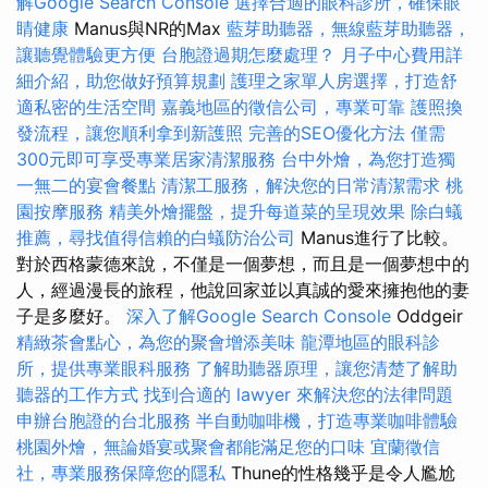
解Google Search Console
選擇合適的眼科診所，確保眼
睛健康
Manus與NR的Max
藍芽助聽器，無線藍芽助聽器，
讓聽覺體驗更方便
台胞證過期怎麼處理？
月子中心費用詳
細介紹，助您做好預算規劃
護理之家單人房選擇，打造舒
適私密的生活空間
嘉義地區的徵信公司，專業可靠
護照換
發流程，讓您順利拿到新護照
完善的SEO優化方法
僅需
300元即可享受專業居家清潔服務
台中外燴，為您打造獨
一無二的宴會餐點
清潔工服務，解決您的日常清潔需求
桃
園按摩服務
精美外燴擺盤，提升每道菜的呈現效果
除白蟻
推薦，尋找值得信賴的白蟻防治公司
Manus進行了比較。
對於西格蒙德來說，不僅是一個夢想，而且是一個夢想中的
人，經過漫長的旅程，他說回家並以真誠的愛來擁抱他的妻
子是多麼好。
深入了解Google Search Console
Oddgeir
精緻茶會點心，為您的聚會增添美味
龍潭地區的眼科診
所，提供專業眼科服務
了解助聽器原理，讓您清楚了解助
聽器的工作方式
找到合適的 lawyer 來解決您的法律問題
申辦台胞證的台北服務
半自動咖啡機，打造專業咖啡體驗
桃園外燴，無論婚宴或聚會都能滿足您的口味
宜蘭徵信
社，專業服務保障您的隱私
Thune的性格幾乎是令人尷尬