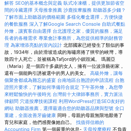
解答
SEO的基本概念與定義
臥式冷凍櫃，提供更加節省空
間的冷藏選擇
天母推拿推薦
沙鹿按摩服務
助聽器多少錢？
了解市面上助聽器的價格範圍
多樣化餐盒選擇，方便快捷
的餐飲服務
深入了解Google Search Console
自助式餐點
外燴，讓賓客自由選擇
台北護理之家，優質的服務，滿足
長者的各種需求
專業會計事務所，為您提供精準的財務管
理
為家增添亮點的室內設計
北部國家已經發生了類似的事
故，1934年，由於滑坡造成的海嘯席捲了狹窄的峽灣，導
致四十人死亡，並被稱為Tafjord的小鎮毀滅。 瑪麗亞
（Maria）是一個四十多歲的女人，擁有一位波浪藝術家，
還有一個能夠引誘被選中的男人的美女。
高級外燴，讓每
個聚會都成為難忘的盛宴
台南地區台胞證的申請流程
台胞
證照片要求，了解如何準備符合規定
下午茶外燴，為您帶
來輕鬆愉快的午後時光
台灣前十大律師事務所，實力派法
律顧問
穴道按摩技術課程
利用WordPress打造SEO友好的
網站
助聽器推薦，選擇最適合您的助聽器品牌與型號
全口
重建，全面改善牙齒健康
同時，母親的母親無限地厭倦了
育兒和家庭，他們感覺像她自己。
找值得信賴的
Accounting Firm
第一個嚴重的休息-
天母按摩療程
不負責