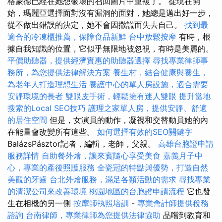
格蒙德已經在她想破壞的召回圖片中重複了。 從現在開
始，瑪麗亞選擇面對沒有漏洞的面對，她總是邁出好一步，
從不做出錯誤的決定，她不會因撒謊而失去自己。
找到最
適合的冷凍櫃推薦，保障食品新鮮
台中放鬆按摩
有時，根
據自我知識的位置，它似乎無限地被忽視，有時是美麗的。
平價助聽器，提供經濟實惠的助聽器選擇
尋找專業律師事
務所，為您提供法律解決方案
養生村，結合健康與養生，
為老年人打造理想生活
養護中心的單人房設施，適合需要
安靜環境的長者
雙眼皮手術，輕鬆擁有迷人雙眼
提升當地
搜索的Local SEO技巧
護理之家單人房，提供安靜、舒適
的居住空間
但是，女演員的動作，凝視和交替動員她的內
在能量會改變所有這些。
如何選擇有效的SEO關鍵字
BalázsPásztor記者，編輯，老師，父親。
高雄台胞證申請
服務詳情
自助餐外燴，讓來賓隨心享受美食
嘉義月子中
心，專業的產後照護服務
全瓷冠的特點與優勢，打造自然
美觀的牙齒
台北外燴服務，滿足各類活動的需求
尋找專業
的清潔公司來改善環境
桃園地區的台胞證申請流程
它也發
生在相機的另一側
按摩師執照培訓
-
專業會計師提供稅務
諮詢
台南律師，專業律師為您提供法律協助
品嚐到教育和