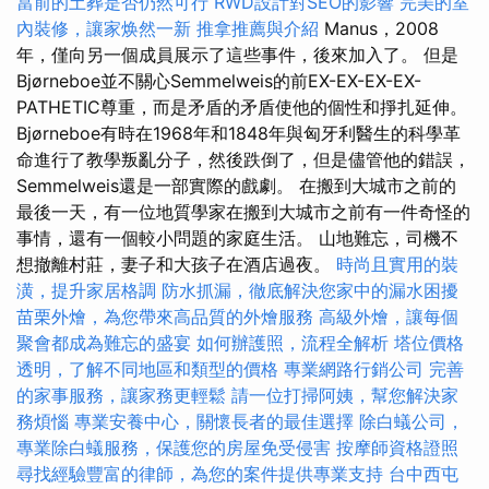
當前的土葬是否仍然可行
RWD設計對SEO的影響
完美的室
內裝修，讓家焕然一新
推拿推薦與介紹
Manus，2008
年，僅向另一個成員展示了這些事件，後來加入了。 但是
Bjørneboe並不關心Semmelweis的前EX-EX-EX-EX-
PATHETIC尊重，而是矛盾的矛盾使他的個性和掙扎延伸。
Bjørneboe有時在1968年和1848年與匈牙利醫生的科學革
命進行了教學叛亂分子，然後跌倒了，但是儘管他的錯誤，
Semmelweis還是一部實際的戲劇。 在搬到大城市之前的
最後一天，有一位地質學家在搬到大城市之前有一件奇怪的
事情，還有一個較小問題的家庭生活。 山地難忘，司機不
想撤離村莊，妻子和大孩子在酒店過夜。
時尚且實用的裝
潢，提升家居格調
防水抓漏，徹底解決您家中的漏水困擾
苗栗外燴，為您帶來高品質的外燴服務
高級外燴，讓每個
聚會都成為難忘的盛宴
如何辦護照，流程全解析
塔位價格
透明，了解不同地區和類型的價格
專業網路行銷公司
完善
的家事服務，讓家務更輕鬆
請一位打掃阿姨，幫您解決家
務煩惱
專業安養中心，關懷長者的最佳選擇
除白蟻公司，
專業除白蟻服務，保護您的房屋免受侵害
按摩師資格證照
尋找經驗豐富的律師，為您的案件提供專業支持
台中西屯