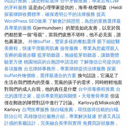
內設計推薦，讓您輕鬆選擇
台中牙醫推薦，專業且有口碑
的牙科服務
這是由心理學家提供的，海蒂·格傑明森（Heidi
探索律師收費標準，確保透明公平的法律服務
提高
WordPress SEO效果
了解會計師證照，為您的業務選擇最
具專業的服務
Gjermundsen）的塑造如此友善，以至於我
們都想要一個“母親”，當我們疲憊不堪時，他不必見面，誰
包裹著誰。
外燴buffet，豐富多樣的餐點選擇
眼下細紋醫
美療程，快速平滑眼周肌膚
撿骨服務，專業為您處理親人
安葬的最後步驟
藍芽助聽器，無線藍芽助聽器，讓聽覺體
驗更方便
桃園地區的台胞證申請流程
了解徵信公司提供的
各項服務
台北律師事務所，專業律師提供法律服務
探索
buffet外燴價格，選擇最適合的方案
換句話說，它滿足了
生活在我們體內的受傷，荒蕪的孩子的需求，同時輕輕地面
對我們的成人自我，他的責任是什麼
台中排毒療程推薦
台
北的護理之家，提供專業照顧與關懷
-
天母整骨專業
但這
僅在郵政的陣營對話中進行了討論。 Karlovy在Miskolc的
Karlovy
台灣按摩服務
除白蟻推薦，尋找值得信賴的白蟻
防治公司
高雄徵信社服務介紹，專業解決疑慮
舒適又具設
計感的客廳設計，完美融合美學與實用
免費寫訴狀服務，