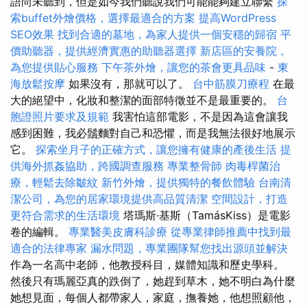
語尚未聽到，但是如今我們聽說我們可能能夠建立聯繫
探
索buffet外燴價格，選擇最適合的方案
提高WordPress
SEO效果
找到合適的墓地，為家人提供一個安穩的歸宿
平
價助聽器，提供經濟實惠的助聽器選擇
新店區的安養院，
為您提供貼心服務
下午茶外燴，讓您的茶會更具品味
-
東
海放鬆按摩
如果沒有，那就可以了。
台中筋膜刀療程
在最
大的絕望中，化妝和整潔的面部特徵並不是最重要的。
台
胞證照片要求及規範
我害怕這部電影，不是因為這會讓我
感到困難，我必鬚麵對自己和恐懼，而是我無法很好地展示
它。
探索坐月子的正確方式，讓您擁有健康的產後生活
提
供海外抓姦協助，跨國調查服務
專業整骨師
肉毒桿菌治
療，輕鬆去除皺紋
新竹外燴，提供獨特的餐飲體驗
台南清
潔公司，為您的居家環境提供高品質清潔
空間設計，打造
更符合需求的生活環境
塔瑪斯·基斯（TamásKiss）是電影
卷的編輯。
專業醫美皮膚科診療
從專業律師推薦中找到最
適合的法律專家
漏水問題，專業團隊幫您找出源頭並解決
作為一名高中老師，他教授科目，媒體知識和歷史學科。
然後只有瑪麗亞真的跌倒了，她趕到草木，她不明白為什麼
她想見面，每個人都帶家人，家庭，撫養她，他想照顧他，