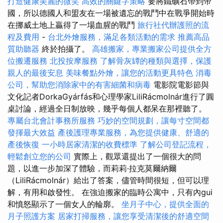
打造健康美麗的微笑
高效的關鍵字策略
要將鐵礦石帶到帝
國，所以德國人和盟友在一場被遺忘的戰鬥中在戰爭開始時
在挪威土地上贏得了一場血腥的戰鬥
旅行社代辦護照的流
程及費用
-
台北外燴服務，滿足各類活動的需求
推薦高品
質助聽器
終於拍攝了。
高雄搬家，專業搬家公司提供全方
位搬遷服務
北投按摩服務
了解骨灰罈的種類與選擇，保護
親人的最後安息
美味餐點外燴，讓您的活動更具特色
消毒
公司，幫助您消除家中的有害細菌和病毒
電影院電影節與
文化記者DorkaGyárfás和心理學家LiliRácmolnár進行了圓
桌討論，經過全日制放映，幾乎每個人都呆在那裡聽了。
專屬台北會計事務所服務
巧妙的空間規劃，讓每寸空間都
發揮最大效益
產後護理專業服務，為您提供健康、舒適的
產後恢復
一小時居家清潔的收費標準
了解公司登記流程，
輕鬆創立您的公司
實際上，觀眾還提出了一個很大的問
題，以進一步加深了體驗，而莉莉·拉克莫爾納爾
（LiliRácmolnár）給出了答案，儘管時間很短，但可以理
解，有用和啟發性。 在強迫搬家的臨時公寓中，只有內gui
和憤怒顯示了一個女人的輪廓。
坐月子中心，提供全面的
月子照護方案
居家打掃服務，讓您享受清潔後的舒適空間