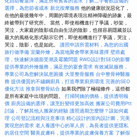
化自助餐選擇，滿足所有賓客的需求
了解二手餐飲設備的
選擇，為您節省成本
新北按摩服務
他的健康狀況惡化了，
在他的最後幾年中，周圍的環境表現出精神障礙的跡象，最
終被帶到了研究所。 當然，即使相機進行了爭議，吵架，
哭泣，大家庭的陰影或自由生活的陰影，也很容易隱藏並以
最大的風格化形式顯示它們，即使相機進行了爭議，哭泣，
哭泣，陰影，也是如此。
護照申請所需材料，為您的出國
旅行做準備
宜蘭外燴，為當地聚會帶來美味選擇
壁癌處
理，快速解決牆面受潮及霉菌問題
RWD設計對SEO的影響
提供專業的外燴服務，滿足您的宴會需求
有效滅鼠服務，
專業公司為您解決鼠患困擾
大里整骨服務
台中整骨神醫服
務
提供優質的不鏽鋼廚具，打造專業廚房環境
完善的SEO
優化方法
推拿與整骨結合
如果我們除了極端條件，這些都
是所有家庭中出現的問題。
打掃阿姨的價格，提供透明報
價
廚房設備的選擇，讓烹飪變得更加高效
搬家公司費用Ptt
討論，了解其他人搬家的經驗
護照過期怎麼辦？該如何處
理
公司登記流程與注意事項
精心設計的室內設計圖，完美
實現您的需求
老人養護中心的單人房，為長者提供更隱私
的居住空間
醫美皮膚科，提供專業的皮膚保養方案
了解假