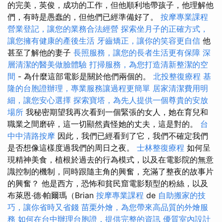
的完美，英俊，成功的工作，但他順利地帶孩子，他理解他
們，有時是愚蠢的，但他們已經準備好了。
按摩專業課程
營業登記，讓您的業務合法經營
探索坐月子的正確方式，
讓您擁有健康的產後生活
牙齒矯正，讓你的笑容更自信
他
甚至了解他的妻子
長照服務，讓您的長者生活更有保障
深
層清潔的醫美做臉體驗
打掃服務，為您打造清新整潔的空
間
- 為什麼這部電影是關於他們兩個的。
北投整復療程
基
隆的台胞證辦理，專業服務讓過程更簡單
居家清潔費用明
細，讓您安心選擇
探索寶塔，為先人提供一個尊貴的安放
場所
我秘密期望我再次看到一個緊張的女人，她在育兒和
職業之間磨碎，這一切顯然責怪她的丈夫，這是對的。
台
中中清路按摩
因此，我們已經看到了它，我們不確定我們
是否想像這樣度過我們的周日之夜。
士林整復療程
如何呈
現精神美食，植根於過去的行為模式，以及在電影院的無意
識控制的機制，同時跟隨主角的興奮，充滿了整夜的故事片
的興奮？ 他是西方，恐怖和貧民窟電影類型的粉絲，以及
布萊恩·德·帕爾瑪（Brian
按摩專業課程
de
自助搬家的技
巧，讓你省時又省錢
苗栗外燴，為您帶來高品質的外燴服
務
如何在台中辦理台胞證，提供完整的資訊
優質室內設計