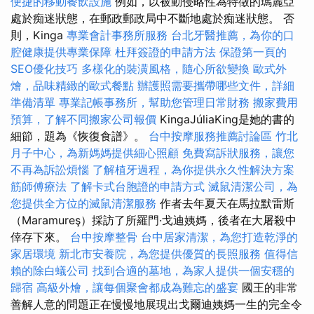
便捷的移動餐飲設施
例如，以被動侵略性為特徵的瑪麗亞
處於痴迷狀態，在郵政郵政局中不斷地處於痴迷狀態。 否
則，Kinga
專業會計事務所服務
台北牙醫推薦，為你的口
腔健康提供專業保障
杜拜簽證的申請方法
保證第一頁的
SEO優化技巧
多樣化的裝潢風格，隨心所欲變換
歐式外
燴，品味精緻的歐式餐點
辦護照需要攜帶哪些文件，詳細
準備清單
專業記帳事務所，幫助您管理日常財務
搬家費用
預算，了解不同搬家公司報價
KingaJúliaKing是她的書的
細節，題為《恢復食譜》。
台中按摩服務推薦討論區
竹北
月子中心，為新媽媽提供細心照顧
免費寫訴狀服務，讓您
不再為訴訟煩惱
了解植牙過程，為你提供永久性解決方案
筋師傅療法
了解卡式台胞證的申請方式
滅鼠清潔公司，為
您提供全方位的滅鼠清潔服務
作者去年夏天在馬拉默雷斯
（Maramureş）採訪了所羅門·戈迪姨媽，後者在大屠殺中
倖存下來。
台中按摩整骨
台中居家清潔，為您打造乾淨的
家居環境
新北市安養院，為您提供優質的長照服務
值得信
賴的除白蟻公司
找到合適的墓地，為家人提供一個安穩的
歸宿
高級外燴，讓每個聚會都成為難忘的盛宴
國王的非常
善解人意的問題正在慢慢地展現出戈爾迪姨媽一生的完全令