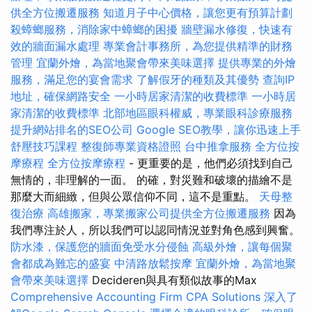
供全方位搬遷服務
知道月子中心價格，讓您更有預算計劃
殺蟑螂服務，消除家中蟑螂的困擾
牆壁漏水修復，快速有
效的牆面漏水處理
專業會計事務所，為您提供精準的財務
管理
宜蘭外燴，為當地聚會帶來美味選擇
提供專業的外燴
服務，滿足您的宴會需求
了解假牙的種類及其優勢
查詢IP
地址，確保網路安全
一小時居家清潔的收費標準
一小時居
家清潔的收費標準
北部地區眼科權威，專業眼科診療服務
提升網站排名的SEO公司
Google SEO教學，讓你迅速上手
舒壓技巧課程
整復師專業資格證照
台中推拿服務
全方位按
摩療程
全方位按摩療程
- 更重要的是，他們必須找到自己
無情的，非理解的一面。 的確，對災難和破壞的描繪不是
那麼大而細緻，但與公眾信仰不同，這不是重點。
天母整
復治療
高雄搬家，專業搬家公司提供全方位搬遷服務
因為
我們專注於人，所以我們可以認同情況並對角色感到興奮。
防水漆，保護您的牆面免受水分侵蝕
高級外燴，讓每個聚
會都成為難忘的盛宴
中清路放鬆按摩
宜蘭外燴，為當地聚
會帶來美味選擇
Decideren與具有類似故事的Max
Comprehensive Accounting Firm CPA Solutions
深入了