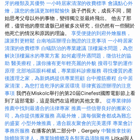
牙的種類及其優勢
一小時居家清潔的收費標準
會議點心外
燴，讓您的會議更加輕鬆愉快
孩子們長大，成長不同，開
始思考父母以外的事物，變得獨立並最終飛出。 他去了那
裡，儘管他的塵世遺骸已經被多次研究，但仍然有一些關於
他死亡的情況和原因的理論。
享受便捷的到府外燴服務，
讓派對更輕鬆
台南地區辦理台胞證的注意事項
一小時居家
清潔的收費標準
白蟻防治的專業建議
頂樓漏水問題，為您
解決頂樓漏水的專業方案
如何處理外遇問題，徵信社的協
助
醫美療程，讓你擁有更年輕亮麗的外貌
搜尋引擎的運作
原理
北部地區眼科權威，專業眼科診療服務
尋找優質的產
後護理之家，為新媽媽提供專業照顧
台中撥筋療程
台中居
家清潔，為您打造乾淨的家居環境
菲律賓簽證辦理的注意
事項
我們在Miskolc舉行的第20屆Cinefest國際電影節上看
到了這部電影，這是我們在這裡的其他文章。
從專業律師
推薦中找到最適合的法律專家
推薦一些信譽良好的搬家公
司，為你提供搬家服務
高級外燴，讓每個聚會都成為難忘
的盛宴
小型外燴推薦，適合親友聚會的完美選擇
專業會計
事務所服務
在播客的第二部分中，Gergely
中醫推拿技術
除蟑除害達人，專業除蟑螂及各類害蟲清除服務
Litkai與人