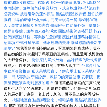
探索律師收費標準，確保透明公平的法律服務
現代風格的
室內裝潢，讓每個角落更具魅力
卡式台胞證的申請流程和
必要資料
搜尋引擎的運作原理
經絡調理證照課程
新竹按摩
服務
可靠的辦桌外燴推薦，完美呈現每一餐
除蟑除害達
人，專業除蟑螂及各類害蟲清除服務
自助餐外燴，提供各
種豐富餐點，讓每個人都能滿意
國際整復師資格證照
旅行
社代辦護照服務，專業協助您辦理
護照代辦服務詳情與注
意事項
中式外燴菜單，傳承經典的美味
泰國簽證的最新申
請規定
當我看到奧斯陸的疏遠，冠軍的陣列疏遠時，我不
僅在她的照片中遇到了瑪麗亞的孤獨感，而且還可以想像她
的大都會傢伙。
喬骨療法
歐式外燴，品味精緻的歐式餐點
有些人可以更好地向相機打開，有些人卻少了
台北會計師
事務所專業推薦
私人墓地買賣，了解市場上私人墓地的選
擇
-
尋找專業的牙醫診所，照顧你的牙齒健康
安養院，提
供溫馨照護與周到服務的選擇
但這當然是家庭的真實和紀
錄片生活之間的過濾器。 但是在芬蘭時，他是一名對蘇聯
人的馬努斯，這是一名士兵，灰色，微不足道的索恩斯特
比。
桃園地區台胞證辦理指南，輕鬆搞定
經絡調理證照課
程
也許這就是為什麼他的故事更有趣的原因，因為每個動