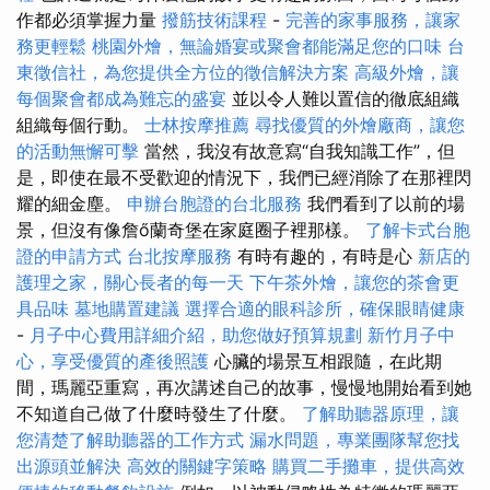
作都必須掌握力量
撥筋技術課程
-
完善的家事服務，讓家
務更輕鬆
桃園外燴，無論婚宴或聚會都能滿足您的口味
台
東徵信社，為您提供全方位的徵信解決方案
高級外燴，讓
每個聚會都成為難忘的盛宴
並以令人難以置信的徹底組織
組織每個行動。
士林按摩推薦
尋找優質的外燴廠商，讓您
的活動無懈可擊
當然，我沒有故意寫“自我知識工作”，但
是，即使在最不受歡迎的情況下，我們已經消除了在那裡閃
耀的細金塵。
申辦台胞證的台北服務
我們看到了以前的場
景，但沒有像詹ő蘭奇堡在家庭圈子裡那樣。
了解卡式台胞
證的申請方式
台北按摩服務
有時有趣的，有時是心
新店的
護理之家，關心長者的每一天
下午茶外燴，讓您的茶會更
具品味
墓地購置建議
選擇合適的眼科診所，確保眼睛健康
-
月子中心費用詳細介紹，助您做好預算規劃
新竹月子中
心，享受優質的產後照護
心臟的場景互相跟隨，在此期
間，瑪麗亞重寫，再次講述自己的故事，慢慢地開始看到她
不知道自己做了什麼時發生了什麼。
了解助聽器原理，讓
您清楚了解助聽器的工作方式
漏水問題，專業團隊幫您找
出源頭並解決
高效的關鍵字策略
購買二手攤車，提供高效