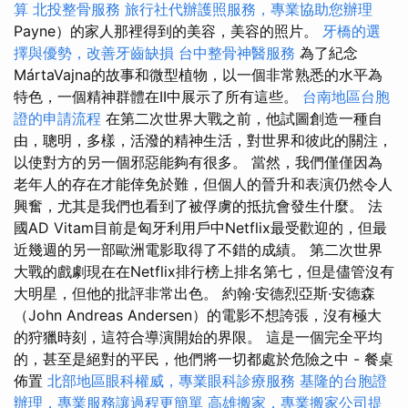
算
北投整骨服務
旅行社代辦護照服務，專業協助您辦理
Payne）的家人那裡得到的美容，美容的照片。
牙橋的選
擇與優勢，改善牙齒缺損
台中整骨神醫服務
為了紀念
MártaVajna的故事和微型植物，以一個非常熟悉的水平為
特色，一個精神群體在II中展示了所有這些。
台南地區台胞
證的申請流程
在第二次世界大戰之前，他試圖創造一種自
由，聰明，多樣，活潑的精神生活，對世界和彼此的關注，
以使對方的另一個邪惡能夠有很多。 當然，我們僅僅因為
老年人的存在才能倖免於難，但個人的晉升和表演仍然令人
興奮，尤其是我們也看到了被俘虜的抵抗會發生什麼。 法
國AD Vitam目前是匈牙利用戶中Netflix最受歡迎的，但最
近幾週的另一部歐洲電影取得了不錯的成績。 第二次世界
大戰的戲劇現在在Netflix排行榜上排名第七，但是儘管沒有
大明星，但他的批評非常出色。 約翰·安德烈亞斯·安德森
（John Andreas Andersen）的電影不想誇張，沒有極大
的狩獵時刻，這符合導演開始的界限。 這是一個完全平均
的，甚至是絕對的平民，他們將一切都處於危險之中 - 餐桌
佈置
北部地區眼科權威，專業眼科診療服務
基隆的台胞證
辦理，專業服務讓過程更簡單
高雄搬家，專業搬家公司提