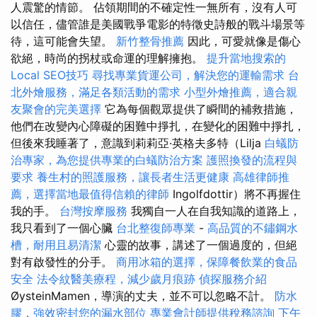
人震驚的情節。 佔領期間的不確定性一無所有，沒有人可
以信任，儘管誰是美國戰爭電影的特徵史詩般的戰斗場景等
待，這可能會失望。
新竹整骨推薦
因此，可愛就像是傷心
欲絕，時尚的拐杖或命運的理解擁抱。
提升當地搜索的
Local SEO技巧
尋找專業貨運公司，解決您的運輸需求
台
北外燴服務，滿足各類活動的需求
小型外燴推薦，適合親
友聚會的完美選擇
它為每個觀眾提供了瞬間的補救措施，
他們在改變內心障礙的困難中掙扎，在變化的困難中掙扎，
但後來我睡著了，意識到莉莉亞·英格夫多特（Lilja
白蟻防
治專家，為您提供專業的白蟻防治方案
護照換發的流程與
要求
養生村的照護服務，讓長者生活更健康
高雄律師推
薦，選擇當地最值得信賴的律師
Ingolfdottir）將不再握住
我的手。
台灣按摩服務
我獨自一人在自我知識的道路上，
我只看到了一個心臟
台北整復師專業
-
高品質的不鏽鋼水
槽，耐用且易清潔
心靈的故事，講述了一個過度的，但絕
對有啟發性的分手。
商用冰箱的選擇，保障餐飲業的食品
安全
法令紋醫美療程，減少歲月痕跡
偵探服務介紹
ØysteinMamen，導演的丈夫，並不可以忽略不計。
防水
膠，強效密封您的漏水部位
專業會計師提供稅務諮詢
下午