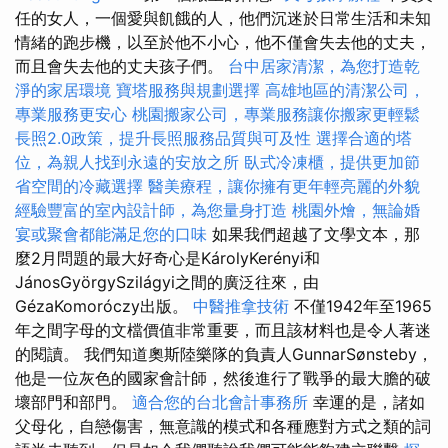
任的女人，一個愛與飢餓的人，他們沉迷於日常生活和未知
情緒的跑步機，以至於他不小心，他不僅會失去他的丈夫，
而且會失去他的丈夫孩子們。
台中居家清潔，為您打造乾
淨的家居環境
寶塔服務與規劃選擇
高雄地區的清潔公司，
專業服務更安心
桃園搬家公司，專業服務讓你搬家更輕鬆
長照2.0政策，提升長照服務品質與可及性
選擇合適的塔
位，為親人找到永遠的安放之所
臥式冷凍櫃，提供更加節
省空間的冷藏選擇
醫美療程，讓你擁有更年輕亮麗的外貌
經驗豐富的室內設計師，為您量身打造
桃園外燴，無論婚
宴或聚會都能滿足您的口味
如果我們超越了文學文本，那
麼2月問題的最大好奇心是KárolyKerényi和
JánosGyörgySzilágyi之間的廣泛往來，由
GézaKomoróczy出版。
中醫推拿技術
不僅1942年至1965
年之間字母的文檔價值非常重要，而且該材料也是令人著迷
的閱讀。 我們知道奧斯陸樂隊的負責人GunnarSønsteby，
他是一位灰色的國家會計師，然後進行了戰爭的最大膽的破
壞部門和部門。
適合您的台北會計事務所
幸運的是，諸如
父母化，自戀傷害，無意識的模式和各種應對方式之類的詞