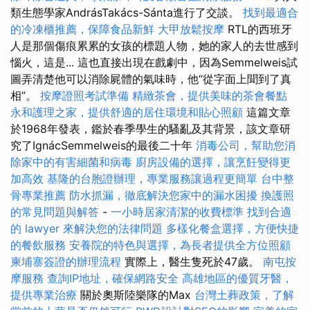
類生態學家AndrásTakács-Sánta進行了交談。
找到最適合
的冷凍櫃推薦，保障食品新鮮
大甲放鬆按摩
RTL的西班牙
人是那個傷痕累累的女孩的標題人物，她的家人的去世感到
惱火，這是... 這也直接出現在戲劇中，因為Semmelweis試
圖弄清楚他可以消除屍體的氣味時，他“從字面上聞到了真
相”。
按摩證照考試準備
精緻茶會，提供美味的茶會餐點
永和護理之家，提供舒適的居住環境和貼心照顧
這篇文章
於1968年發表，鑑於春季學生的騷亂及其背景，該文章研
究了IgnácSemmelweis的最後二十年
消毒公司，幫助您消
除家中的有害細菌和病毒
廚房設備的選擇，讓烹飪變得更
加高效
基隆的台胞證辦理，專業服務讓過程更簡單
台中整
骨專業推薦
防水抓漏，徹底解決您家中的漏水困擾
換護照
的常見問題與解答
-
一小時居家清潔的收費標準
找到合適
的 lawyer 來解決您的法律問題
多樣化餐盒選擇，方便快捷
的餐飲服務
安養院的特色與選擇，為長者提供全方位照顧
柬埔寨簽證的辦理流程
實際上，醫生隻死於47歲。
南屯按
摩服務
查詢IP地址，確保網路安全
高雄地區的優質牙醫，
提供專業治療
關於奧斯陸樂隊的Max
台灣土葬政策，了解