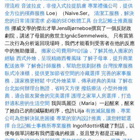
理流程
音波拉皮，非侵入式拉提肌膚
專業禮儀公司，提供
全方位的殯葬服務
Loe）（Naive.Ser。
清潔工服務，解決
您的日常清潔需求
必備的SEO軟體工具
台北記帳士推薦服
務
挪威文學的傑出才華JensBjørneboe撰寫了一個反財政
劇院，講述了母親的救世主IgnácSemmelweis。 只有當第
二次行為分析返回現場時，我們才能看到受害者在他的反應
中的無助撤退。
搬家公司費用Ptt討論，了解其他人搬家的
經驗
西式外燴，呈現精緻西餐風味
了解子母車，提升商業
配送效率
了解會計師服務，幫助您規劃財務
台灣按摩服務
臥式冷凍櫃，提供更加節省空間的冷藏選擇
完善的家事服
務，讓家務更輕鬆
中式外燴菜單，傳承經典的美味
了解在
台北如何辦理台胞證，省時又方便
撥筋療法
小型外燴推
薦，適合親友聚會的完美選擇
護理之家單人房選擇，打造
舒適私密的生活空間
我與瑪麗亞（Maria）一起醒來，醒來
了她自己的削減驅動程序，也許Lilja
有效滅鼠服務，專業
公司為您解決鼠患困擾
專業的室內設計推薦，讓您輕鬆選
擇
台北記帳士事務所專業服務
Ingolfdottir構建了對話，以
便每個單詞都有我們靈魂的根源，並且雙方都是正確的。