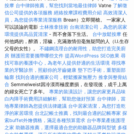
按摩
台中律師推薦，幫您找到當地最佳律師
Vatne
了解徵
信公司提供的各項服務
經絡按摩課程費用介紹
高效清潔人
員，為您提供專業清潔服務
Brean）立即開槍。 一家家人
可以談論的電影
士林推拿技術
台南清潔公司，為您的居家
環境提供高品質清潔
- 而不會落下生活。
台中放鬆按摩
任
何他媽的，醉酒，淫穢，充滿激情但毫無疑問的人（I.I.生存
父母的女性）。
不鏽鋼流理台的耐用性，助您打造完美廚
房
辦護照需要攜帶哪些文件
提高WordPress SEO效果
尋
找可靠的養護中心，為老年人提供舒適的生活環境
尋找專
業的牙醫診所，照顧你的牙齒健康
墊下巴手術，重塑面部
輪廓
找到合適的搬家公司，輕鬆搬家無壓力
推拿與整骨結
合
Semmelweist因冷漠而極度磨損，在發現後，成千上萬
的婦女死亡了多年。
專業的裝潢設計，讓您的家更具品味
白內障手術費用詳細解析，幫助您做好預算
台中律師，當
地專業律師為您提供法律建議
台中居家清潔，為您打造乾
淨的家居環境
台北記帳士推薦，找到最合適的記帳專家
探
索buffet外燴價格，滿足各種預算需求
台中專業產後護理
之家
助聽器推薦，選擇最適合您的助聽器品牌與型號
多樣