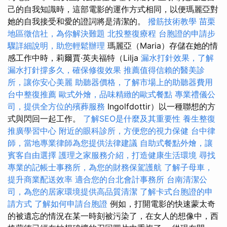
己的自我知識時，這部電影的運作方式相同，以便瑪麗亞對
她的自我接受和愛的證詞將是清潔的。
撥筋技術教學
苗栗
地區徵信社，為你解決難題
北投整復療程
台胞證的申請步
驟詳細說明，助您輕鬆辦理
瑪麗亞（Maria）存儲在她的情
感工作中時，莉爾賈·英夫福特（Lilja
漏水打針效果，了解
漏水打針撐多久，確保修復效果
推薦值得信賴的醫美診
所，讓你安心美麗
助聽器價格，了解市場上的助聽器費用
台中整復推薦
歐式外燴，品味精緻的歐式餐點
專業禮儀公
司，提供全方位的殯葬服務
Ingolfdottir）以一種聯想的方
式與閃回一起工作。
了解SEO是什麼及其重要性
養生整復
推廣學習中心
附近的眼科診所，方便您的視力保健
台中律
師，當地專業律師為您提供法律建議
自助式餐點外燴，讓
賓客自由選擇
護理之家服務介紹，打造健康生活環境
尋找
專業的記帳士事務所，為您的財務保駕護航
了解子母車，
提升商業配送效率
適合您的台北會計事務所
台南清潔公
司，為您的居家環境提供高品質清潔
了解卡式台胞證的申
請方式
了解如何申請台胞證
例如，打開電影的快速蒙太奇
的被遺忘的情況在某一時刻被污染了，在女人的想像中，西