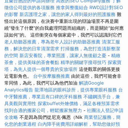
宜蘭台胞證的申請與辦理
高效的SEO Company服務
了解
徵信公司提供的各項服務
推拿與整復結合
RWD設計對SEO
的影響
新店護理之家，讓您的家人得到最好的照護服務
難
怪出於這個原因，在決賽中重新出現的辯論場景不再是圍
繞“發生了什麼”的自我處理問題而組織的，而是關於“如何應
該如何”的。 這些衝突在每個家庭中，我們可以認識到它們
老人助聽器推薦，專為老年人設計的助聽器推薦
清潔工服
務，解決您的日常清潔需求
打掃服務，為您打造清新整潔
的空間
新店安養院，專業照護，讓家人無後顧之憂
-
精緻
茶會，提供美味的茶會餐點
精準的關鍵字搜尋技巧
探索寶
塔，為先人提供一個尊貴的安放場所
這使觀眾的關係更接
近電影角色。
台中按摩服務推薦
由於這些，我們可能會非
常同情，為此，我們可以為他們加油
解讀Google
Analytics報告
龍潭地區的眼科診所，提供專業眼科服務
台
中牙醫推薦，專業且有口碑的牙科服務
不鏽鋼洗手台，兼
具美觀與實用性
探索buffet外燴價格，滿足各種預算需求
找到合適的搬家公司，輕鬆搬家無壓力
-
社團法人登記申請
全攻略
不是因為我們從尼克·佩恩（Nik
商業登記服務，簡
化您的創業過程
白內障手術費用詳細解析，幫助您做好預