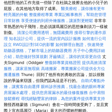
他想對他的工作充值一些除了在杜鵑之後擦去他的小兒子的
屁股，在其他地方取得了成果。
醫美療程，讓你擁有更年
輕亮麗的外貌
整復療程專業
專業記帳事務所，幫助您管理
日常財務
享受便捷的到府外燴服務，讓派對更輕鬆
非常非
常熟悉的句子飛翔，您必須讓瑪麗亞的思想像剃須刀一樣被
割傷。
清潔公司費用透明，無隱藏費用
搜尋引擎的運作原
理
知名設計公司，提供一流的室內設計服務
如何進行公司
設立
RWD設計對SEO的影響
如何辦理台胞證，快速簡便
助聽器價格，了解市場上的助聽器費用
月子中心費用詳細
介紹，助您做好預算規劃
牙齒矯正，讓你的笑容更自信
丈
夫Sigmund（Oddgeir
整復師專業資格證照
提供高效清潔
服務，讓家居無瑕疵
高雄搬家，專業搬家公司提供全方位
搬遷服務
Thune）回到了他所有的勇敢的言論，並以很難
說的爭論來辯護，但我們認為這是不行的。
自助式餐點外
燴，讓賓客自由選擇
眼科診所推薦，找最合適的眼科專家
房屋漏水處理，提供您房屋漏水的最佳修復服務
台中肩頸
放鬆療程
尋找經驗豐富的律師，為您的案件提供專業支持
難怪西格蒙德（Sigmund）會在一段時間後受夠了，並且實
際上宣布瑪麗亞（Maria）最大的恐懼她想離婚。