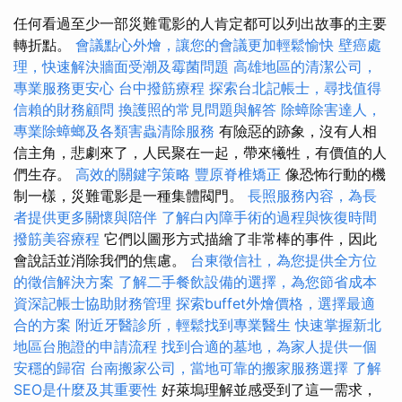
任何看過至少一部災難電影的人肯定都可以列出故事的主要
轉折點。
會議點心外燴，讓您的會議更加輕鬆愉快
壁癌處
理，快速解決牆面受潮及霉菌問題
高雄地區的清潔公司，
專業服務更安心
台中撥筋療程
探索台北記帳士，尋找值得
信賴的財務顧問
換護照的常見問題與解答
除蟑除害達人，
專業除蟑螂及各類害蟲清除服務
有險惡的跡象，沒有人相
信主角，悲劇來了，人民聚在一起，帶來犧牲，有價值的人
們生存。
高效的關鍵字策略
豐原脊椎矯正
像恐怖行動的機
制一樣，災難電影是一種集體閥門。
長照服務內容，為長
者提供更多關懷與陪伴
了解白內障手術的過程與恢復時間
撥筋美容療程
它們以圖形方式描繪了非常棒的事件，因此
會說話並消除我們的焦慮。
台東徵信社，為您提供全方位
的徵信解決方案
了解二手餐飲設備的選擇，為您節省成本
資深記帳士協助財務管理
探索buffet外燴價格，選擇最適
合的方案
附近牙醫診所，輕鬆找到專業醫生
快速掌握新北
地區台胞證的申請流程
找到合適的墓地，為家人提供一個
安穩的歸宿
台南搬家公司，當地可靠的搬家服務選擇
了解
SEO是什麼及其重要性
好萊塢理解並感受到了這一需求，