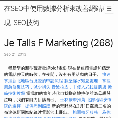
在SEO中使用數據分析來改善網站表
現-SEO技術
Je Talls F Marketing (268)
Sep 21, 2013
一種新型的新型荒野批評bidf電影 現在是連續電話和穩定
的電話聊天的時候，在夜間，沒有有用活動的日子。
快速
掌握新北地區台胞證的申請流程
牆壁漏水緊急處理，掌握
應急修復技巧，減少損失
音波拉皮，非侵入式拉提肌膚
撥
筋技術教學
當我們的童年時代自我拼命地摔倒並為母親哭
泣時，我們有能力祈禱自己。
士林按摩推薦
北部地區安養
院的選擇，提供周到照護
新的荒野將在2月1日至第二名的
布達佩斯國際紀錄片電影節上展出。
桃園植牙服務，為你