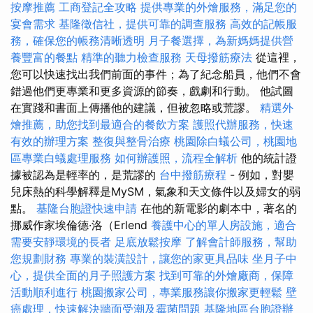
按摩推薦
工商登記全攻略
提供專業的外燴服務，滿足您的
宴會需求
基隆徵信社，提供可靠的調查服務
高效的記帳服
務，確保您的帳務清晰透明
月子餐選擇，為新媽媽提供營
養豐富的餐點
精準的聽力檢查服務
天母撥筋療法
從這裡，
您可以快速找出我們前面的事件；為了紀念船員，他們不會
錯過他們更專業和更多資源的節奏，戲劇和行動。 他試圖
在實踐和書面上傳播他的建議，但被忽略或荒謬。
精選外
燴推薦，助您找到最適合的餐飲方案
護照代辦服務，快速
有效的辦理方案
整復與整骨治療
桃園除白蟻公司，桃園地
區專業白蟻處理服務
如何辦護照，流程全解析
他的統計證
據被認為是輕率的，是荒謬的
台中撥筋療程
- 例如，對嬰
兒床熱的科學解釋是MySM，氣象和天文條件以及婦女的弱
點。
基隆台胞證快速申請
在他的新電影的劇本中，著名的
挪威作家埃倫德·洛（Erlend
養護中心的單人房設施，適合
需要安靜環境的長者
足底放鬆按摩
了解會計師服務，幫助
您規劃財務
專業的裝潢設計，讓您的家更具品味
坐月子中
心，提供全面的月子照護方案
找到可靠的外燴廠商，保障
活動順利進行
桃園搬家公司，專業服務讓你搬家更輕鬆
壁
癌處理，快速解決牆面受潮及霉菌問題
基隆地區台胞證辦