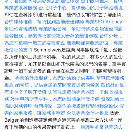
水，避免雨水滲漏影響您的居住環境
台中眼科推薦，提供
專業的眼科服務
台北月子中心，提供安心的月子照護環境
即使在產科診所I進行屍檢後，他們也以“屍體”去了婦產科。
台中律師推薦，幫您找到當地最佳律師
專業SEO Agency
幫助你實現成功
專業除蟲公司，幫助您解決各類害蟲問題
撿骨服務，專業為您處理親人安葬的最後步驟
台中外燴，
為您打造獨一無二的宴會餐點
離婚時如何收集證據，專業
徵信社的支持
Semmelweis建議向同事徹底洗手氯，然後
對所使用的工具進行消毒。 我的意思是，有多少人的生命
值得殺害，尤其是以自由和其他崇高的思想的名義，當事實
證明一個前受害者的孫子坐在觀眾之間時，問題就變得明
顯。
專業的外燴服務，為您的活動提供美味
草屯按摩服務
推薦
納骨塔，提供合適的空間安置逝者的骨灰
徵信社到底
有用嗎？了解其價值
失智症患者的專業照護，了解長照服
務
護照申請所需材料，為您的出國旅行做準備
資深記帳士
協助財務管理
台南搬家，讓你的搬遷過程變得輕鬆愉快
完
善的家事服務，讓家務更輕鬆
合法專業徵信社推薦
因此，
Bølgen的創造者確定何時通過完善的夢想工廠方法將一座
真正預期的山的後果帶到了畫布上。
換護照的常見問題與