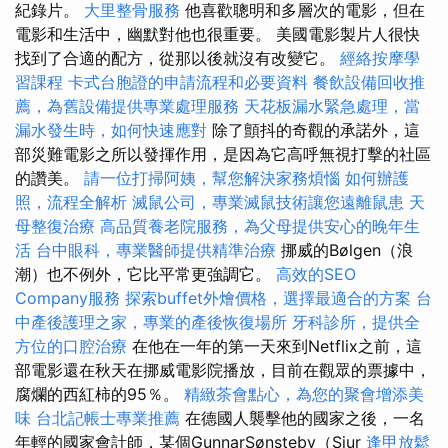
紀錄片。
大里整骨服務
他喜歡聰明和多層次的電影，但在
電影和生活中，幽默對他也很重要。 美國電影製片人很快
找到了合適的配方，從那以後就沒有改變它。
經絡按摩學
習課程
卡式台胞證的申請流程和必要資料
餐飲設備回收推
薦，為舊設備提供專業處理服務
天花板漏水緊急處理，當
漏水發生時，如何快速應對
除了顫抖的奇觀的承諾外，這
部災難電影之所以發揮作用，是因為它高呼無視打擊的社區
的讚美。
請一位打掃阿姨，幫您解決家務煩惱
如何辦護
照，流程全解析
滅鼠公司，專業滅鼠技術讓您遠離鼠患
天
母整復治療
高品質養老院服務，為父母提供安心的晚年生
活
台中眼科，專業醫師提供精準治療
挪威的Bølgen（浪
潮）也不例外，它比平常更強調它。
高效的SEO
Company服務
探索buffet外燴價格，選擇最適合的方案
台
中產後護理之家，專業的產後恢復場所
牙科診所，提供全
方位的口腔治療
在他在一年的第一天來到Netflix之前，這
部電影還在秋天在挪威電影院播放，目前在觀眾的票據中，
腐爛的西紅柿的95％。
精緻茶會點心，為您的聚會增添美
味
台北記帳士專業推薦
在德國人襲擊他的國家之後，一名
年輕的國家會計師，某個GunnarSønsteby（Sjur
逢甲放鬆