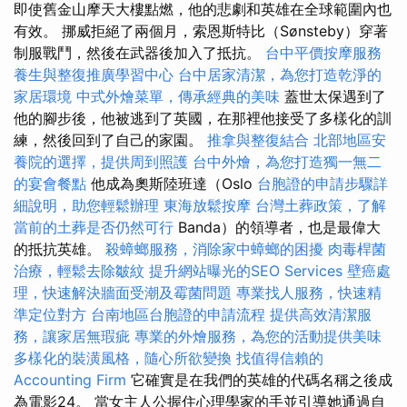
即使舊金山摩天大樓點燃，他的悲劇和英雄在全球範圍內也
有效。 挪威拒絕了兩個月，索恩斯特比（Sønsteby）穿著
制服戰鬥，然後在武器後加入了抵抗。
台中平價按摩服務
養生與整復推廣學習中心
台中居家清潔，為您打造乾淨的
家居環境
中式外燴菜單，傳承經典的美味
蓋世太保遇到了
他的腳步後，他被逃到了英國，在那裡他接受了多樣化的訓
練，然後回到了自己的家園。
推拿與整復結合
北部地區安
養院的選擇，提供周到照護
台中外燴，為您打造獨一無二
的宴會餐點
他成為奧斯陸班達（Oslo
台胞證的申請步驟詳
細說明，助您輕鬆辦理
東海放鬆按摩
台灣土葬政策，了解
當前的土葬是否仍然可行
Banda）的領導者，也是最偉大
的抵抗英雄。
殺蟑螂服務，消除家中蟑螂的困擾
肉毒桿菌
治療，輕鬆去除皺紋
提升網站曝光的SEO Services
壁癌處
理，快速解決牆面受潮及霉菌問題
專業找人服務，快速精
準定位對方
台南地區台胞證的申請流程
提供高效清潔服
務，讓家居無瑕疵
專業的外燴服務，為您的活動提供美味
多樣化的裝潢風格，隨心所欲變換
找值得信賴的
Accounting Firm
它確實是在我們的英雄的代碼名稱之後成
為電影24。 當女主人公握住心理學家的手並引導她通過自