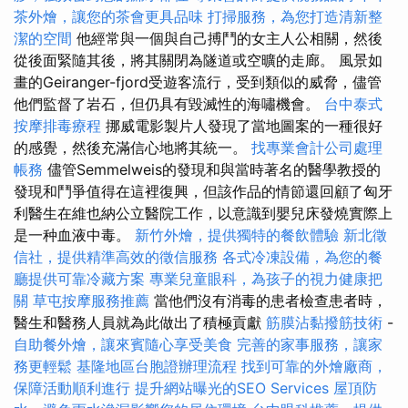
茶外燴，讓您的茶會更具品味
打掃服務，為您打造清新整
潔的空間
他經常與一個與自己搏鬥的女主人公相關，然後
從後面緊隨其後，將其關閉為隧道或空曠的走廊。 風景如
畫的Geiranger-fjord受遊客流行，受到類似的威脅，儘管
他們監督了岩石，但仍具有毀滅性的海嘯機會。
台中泰式
按摩排毒療程
挪威電影製片人發現了當地圖案的一種很好
的感覺，然後充滿信心地將其統一。
找專業會計公司處理
帳務
儘管Semmelweis的發現和與當時著名的醫學教授的
發現和鬥爭值得在這裡復興，但該作品的情節還回顧了匈牙
利醫生在維也納公立醫院工作，以意識到嬰兒床發燒實際上
是一种血液中毒。
新竹外燴，提供獨特的餐飲體驗
新北徵
信社，提供精準高效的徵信服務
各式冷凍設備，為您的餐
廳提供可靠冷藏方案
專業兒童眼科，為孩子的視力健康把
關
草屯按摩服務推薦
當他們沒有消毒的患者檢查患者時，
醫生和醫務人員就為此做出了積極貢獻
筋膜沾黏撥筋技術
-
自助餐外燴，讓來賓隨心享受美食
完善的家事服務，讓家
務更輕鬆
基隆地區台胞證辦理流程
找到可靠的外燴廠商，
保障活動順利進行
提升網站曝光的SEO Services
屋頂防