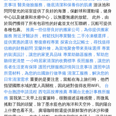
意事項
醫美做臉服務，徹底清潔和保養你的肌膚
游泳池和
閃閃發光的浴室提供了良好的海灘，保齡球和運動場，健身
中心以及健康和水療中心，以無憂無慮的放鬆。 此外，由
於我們獲得了所有包容性的好處並支付互聯網，沉船可提供
各種包裹。
推薦一些信譽良好的搬家公司，為你提供搬家
服務
附近牙醫診所，輕鬆找到專業醫生
二手冷凍櫃選擇，
提供實惠的選項
整復療程專業
探索台北記帳士，尋找值得
信賴的財務顧問
宜蘭外燴，為當地聚會帶來美味選擇
專業
的裝潢設計，讓您的家更具品味
專業助聽器服務，幫助您
聽得更清楚
一小時居家清潔的收費標準
長照服務，讓您的
長者生活更有保障
護照代辦服務詳情與注意事項
護照申請
所需材料，為您的出國旅行做準備
清潔工服務，解決您的
日常清潔需求
重要的是要注意，當船在海上旅行時，他們
指望國際水域的驚人高關稅，因此絕對值得改用WiFi。
台
中台胞證申請流程
西屯區按摩推薦
專屬台北會計事務所服
務
當我第二天早上拉窗簾時，很難描述這種感覺，而微風
搖動了我的頭髮，除了墨水藍色的海洋和天空外，我的陽台
上什麼也看不見。 廣場咖啡館還提供新鮮製作的冰沙和優