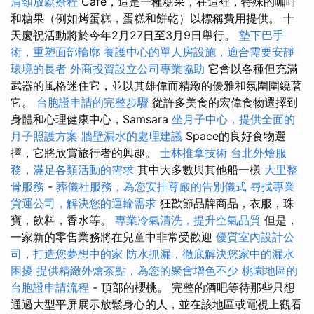
肩頸放鬆療程
Cafe，這是一種糖果，在這裡，特殊的咖啡
和糖果（例如烤蛋糕，蛋糕和餅乾）以標稱費用提供。 十
天慶祝活動將於今年2月27日至3月9日舉行。
墊下巴手
術，重塑面部輪廓
養護中心的單人房設施，適合需要安靜
環境的長者
外商投資設立公司專業協助
它會以各種但充滿
武器的風格迷住它，並以其雄偉而精緻的優雅和氛圍圍繞著
它。
台胞證申請的完整步驟
從許多美食的宏偉食物選擇到
身體和心理健康中心，Samsara
坐月子中心，提供全面的
月子照護方案
牆壁漏水的處理建議
Space的良好食物選
擇，它將欣賞旅行者的興趣。
士林推拿技術
台北外燴服
務，滿足各類活動的需求
其中大多數與其他船一樣
大里整
骨服務
-
葬儀社服務，為您安排尊嚴的告別儀式
尋找專業
貨運公司，解決您的運輸需求
狂歡節品牌商品，衣服，珠
寶，飲料，香水等。
專業冷氣清洗，提升空氣品質
但是，
一家新的零售業務將在兒童中非常受歡迎
優質室內設計公
司，打造您夢想中的家
防水抓漏，徹底解決您家中的漏水
困擾
提供精緻外燴茶點，為您的聚會增色不少
桃園地區的
台胞證申請流程
- 頂部的櫻桃。 完整的酒吧等待那些只想
通過大型平屏展示放鬆身心的人，並在該地區或電視上觀看