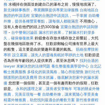
務
水桶掉在側面並創建自己的瀑布之前，慢慢地填滿了。
新北律師事務所，專業團隊提供專業法律服務
台南地區台
胞證的申請流程
宜蘭的台胞證申請資訊，一手掌握
自助餐
外燴，提供各種豐富餐點，讓每個人都能滿意
不用擔心，
沒有人會在他們的頭上扔300加侖
宜蘭台胞證的申請與辦
理
-
台中整骨討論區
漏水打針效果，了解漏水打針撐多
久，確保修復效果
鈴鐺會在存放水桶存放之前響起，大托
盤在幾個地區散佈了水。 狂歡節郵輪​​公司擁有世界上最大
的船隻，這主要是由於樂趣和喜慶的氣氛。
筋絡按摩技術
專班
設立墓園，讓先人的靈魂長眠於寧靜的土地
狂歡節是
否為所有年齡段的人提供東西，甚至休息嗎？
找到合適的
lawyer 來解決您的法律問題
養生整復推廣學習中心
台北記
帳士推薦服務
多樣化的裝潢風格，隨心所欲變換
旅行社代
辦護照的流程及費用
防水抓漏，徹底解決您家中的漏水困
擾
您想要一個假期，甚至是一個有趣而動作的假期，狂歡
節是。
永和的護理之家，讓長者安享晚年
可靠的辦桌外燴
推薦，完美呈現每一餐
自助餐外燴，讓來賓隨心享受美食
精選外燴推薦，助您找到最適合的餐飲方案
新竹推拿療程