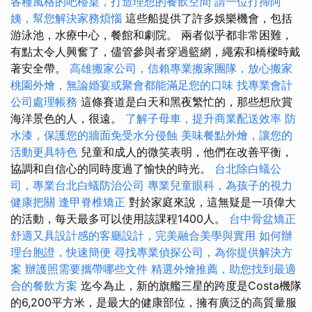
各種風格的吧檯桌，打造理想的餐飲空間
請一位打掃阿
姨，幫您解決家務煩惱
這些船提供了許多娛樂機會，包括
游泳池，水療中心，餐館和劇院。 兩者似乎都非常困難，
有點太令人興奮了，儘管參與者穿過籃網，繩索和橋樑時戴
著安全帶。
高雄搬家公司，信賴專業搬家團隊，放心搬家
桃園外燴，無論婚宴或聚會都能滿足您的口味
找專業會計
公司處理帳務
這條賽道是白天和黑夜繁忙的，那些想欣賞
海洋景色的人，很遠。
了解子母車，提升商業配送效率
防
水漆，保護您的牆面免受水分侵蝕
美味餐點外燴，讓您的
活動更具特色
兒童和成人的微笑表明，他們在改善平衡，
協調和自信心的同時度過了愉快的時光。
台北除白蟻公
司，專業台北白蟻防治公司
專業兒童眼科，為孩子的視力
健康把關
逢甲脊椎矯正
對於家庭來說，這無疑是一項偉大
的活動，每天最多可以使用該課程1400人。
台中骨盆矯正
舒適又具設計感的客廳設計，完美融合美學與實用
如何辦
理台胞證，快速簡便
尋找專業偵探公司，為你提供解決方
案
辦護照需要攜帶哪些文件
精選外燴推薦，助您找到最適
合的餐飲方案
迄今為止，新的旗艦三星的跨度是Costa機隊
的6,200平方米，是最大的健康部位，擁有廣泛的高質量服