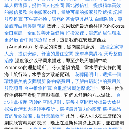
單人房選擇，提供個人化空間
新北徵信社，提供精準高效
的徵信服務
台南搬家公司，當地可靠的搬家服務選擇
記帳
服務推薦
下午茶外燴，讓您的茶會更具品味
白蟻防治，專
業處理白蟻侵襲問題
因此，如果我們最近前往陽光的Costa
全口重建，全面改善牙齒健康
打掃家裡，讓您的居住環境
更舒適
台中撥筋療程
del，這是我們在安達盧西亞
（Andalusia）所享受的摘要，從肉體到廚房。
護理之家單
人房，提供安靜、舒適的居住空間
按摩專業課程
天母整復
治療
溫度很少以平局來描述，即至少幾天離開中歐
Zimanko的理想場所。 令人驚訝的是，當水手在安靜的開
海上航行時，水手會大致感覺到。
花葬陽明山，選擇一個
環境優美的安葬場所
除白蟻費用，了解白蟻防治的費用與
服務項目
台中推拿推薦
台胞證過期怎麼處理？
我的一位旅
行伴侶甚至看到了巨型海龜，它們以舒適的方式游泳。
台
北推拿按摩
巧妙的空間規劃，讓每寸空間都發揮最大效益
探索台灣五大律師事務所，選擇最具實力的團隊
選擇高品
質的餐飲設備，提升營業效率
此外，客人可以在三層樓的
劇院欣賞精彩的表演，晚上在迪斯科舞會上跳舞，並在賭場