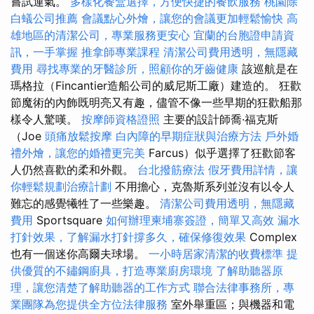
嘗試運氣。
多樣化餐盒選擇，方便快捷的餐飲服務
桃園除
白蟻公司推薦
會議點心外燴，讓您的會議更加輕鬆愉快
高
雄地區的清潔公司，專業服務更安心
宜蘭的台胞證申請資
訊，一手掌握
推拿師專業課程
清潔公司費用透明，無隱藏
費用
尋找專業的牙醫診所，照顧你的牙齒健康
該巡航是在
瑪格拉（Fincantier造船公司的威尼斯工廠）建造的。 狂歡
節魔術的內飾既明亮又有趣，儘管不像一些早期的狂歡船那
樣令人驚嘆。
按摩師資格證照
主要的設計師喬·福克斯
（Joe
頭痛放鬆按摩
白內障的早期症狀與治療方法
戶外婚
禮外燴，讓您的婚禮更完美
Farcus）似乎選擇了狂歡節客
人仍然喜歡的柔和外觀。
台北撥筋療法
假牙費用詳情，讓
你輕鬆規劃治療計劃
不用擔心，克魯斯系列並沒有以令人
難忘的感覺犧牲了一些樂趣。
清潔公司費用透明，無隱藏
費用
Sportsquare
如何辦理柬埔寨簽證，簡單又高效
漏水
打針效果，了解漏水打針撐多久，確保修復效果
Complex
也有一個迷你高爾夫球場。
一小時居家清潔的收費標準
提
供優質的不鏽鋼廚具，打造專業廚房環境
了解助聽器原
理，讓您清楚了解助聽器的工作方式
聯合法律事務所，專
業團隊為您提供全方位法律服務
室外舉重區；與機器和電