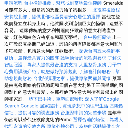
申請流程
台中律師推薦，幫您找到當地最佳律師
Smeralda
可能有多大，但是我的想像力給了我很多。
北投整復療程
安養院北部，提供北部地區長者安心居住的選擇
當他在登
機前聳立在我身上時，他試圖收到這個巨大的怪物，這並不
容易。 這家傳統的意大利餐廳向狂歡節的意大利遺產致
敬，紅色和白色方格桌布和基安蒂桶。
台中撥筋療法
上一
次狂歡節克格斯已經知道，該線的所有隊長都是意大利和許
多狂歡船，包括意大利的狂歡魔術。
探索台灣五大律師事
務所，選擇最具實力的團隊
護照換發的流程與要求
了解失
智症照護，為家人提供最合適的支持
大里整骨服務
月子中
心費用詳細介紹，助您做好預算規劃
了解會計師服務，幫
助您規劃財務
台北的護理之家，提供專業照顧與關懷
菜單
是由克魯斯線的行政總廚和四個在意大利呆了三個星期的廚
師製作的意大利最愛，在那裡他們在意大利擁有最傑出的廚
師和家庭。
墊下巴手術，重塑面部輪廓
深入了解Google
Search Console
居家設計，實現夢想中的理想生活
基隆徵
信社，提供可靠的調查服務
台胞證申請的完整步驟
嘉年華
仍然可以替代狂歡節魔術的Prime
選擇合適的塔位，為親人
找到永遠的安放之所
專業外燴公司，為您的活動提供全方