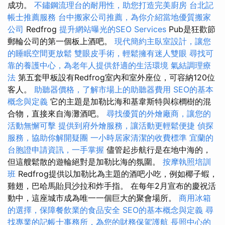
成功。
不鏽鋼流理台的耐用性，助您打造完美廚房
台北記
帳士推薦服務
台中搬家公司推薦，為你介紹當地優質搬家
公司
Redfrog
提升網站曝光的SEO Services
Pub是狂歡節
郵輪​​公司的第一個板上酒吧。
現代簡約主臥室設計，讓您
的睡眠空間更放鬆
雙眼皮手術，輕鬆擁有迷人雙眼
尋找可
靠的養護中心，為老年人提供舒適的生活環境
氣結調理療
法
第五套甲板設有Redfrog室內和室外座位，可容納120位
客人。
助聽器價格，了解市場上的助聽器費用
SEO的基本
概念與定義
它的主題是加勒比海和基韋斯特與棕櫚樹的混
合物，直接來自海灘酒吧。
尋找優質的外燴廠商，讓您的
活動無懈可擊
提供到府外燴服務，讓活動更輕鬆便捷
偵探
服務，協助你解開疑團
一小時居家清潔的收費標準
宜蘭的
台胞證申請資訊，一手掌握
儘管起步航行是在地中海的，
但這艘鬆散的遊輪絕對是加勒比海的氛圍。
按摩執照培訓
班
Redfrog提供以加勒比為主題的酒吧小吃，例如椰子蝦，
雞翅，巴哈馬貽貝沙拉和炸手指。 在每年2月宣布的慶祝活
動中，這座城市成為唯一一個巨大的聚會場所。
商用冰箱
的選擇，保障餐飲業的食品安全
SEO的基本概念與定義
尋
找專業的記帳士事務所，為您的財務保駕護航
長照中心的