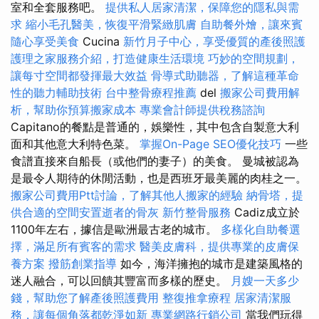
室和全套服務吧。
提供私人居家清潔，保障您的隱私與需
求
縮小毛孔醫美，恢復平滑緊緻肌膚
自助餐外燴，讓來賓
隨心享受美食
Cucina
新竹月子中心，享受優質的產後照護
護理之家服務介紹，打造健康生活環境
巧妙的空間規劃，
讓每寸空間都發揮最大效益
骨導式助聽器，了解這種革命
性的聽力輔助技術
台中整骨療程推薦
del
搬家公司費用解
析，幫助你預算搬家成本
專業會計師提供稅務諮詢
Capitano的餐點是普通的，娛樂性，其中包含自製意大利
面和其他意大利特色菜。
掌握On-Page SEO優化技巧
一些
食譜直接來自船長（或他們的妻子）的美食。 曼城被認為
是最令人期待的休閒活動，也是西班牙最美麗的肉桂之一。
搬家公司費用Ptt討論，了解其他人搬家的經驗
納骨塔，提
供合適的空間安置逝者的骨灰
新竹整骨服務
Cadiz成立於
1100年左右，據信是歐洲最古老的城市。
多樣化自助餐選
擇，滿足所有賓客的需求
醫美皮膚科，提供專業的皮膚保
養方案
撥筋創業指導
如今，海洋擁抱的城市是建築風格的
迷人融合，可以回饋其豐富而多樣的歷史。
月嫂一天多少
錢，幫助您了解產後照護費用
整復推拿療程
居家清潔服
務，讓每個角落都乾淨如新
專業網路行銷公司
當我們玩得