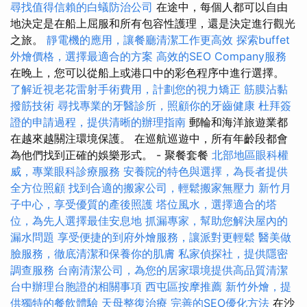
尋找值得信賴的白蟻防治公司
在途中，每個人都可以自由
地決定是在船上屈服和所有包容性護理，還是決定進行觀光
之旅。
靜電機的應用，讓餐廳清潔工作更高效
探索buffet
外燴價格，選擇最適合的方案
高效的SEO Company服務
在晚上，您可以從船上或港口中的彩色程序中進行選擇。
了解近視老花雷射手術費用，計劃您的視力矯正
筋膜沾黏
撥筋技術
尋找專業的牙醫診所，照顧你的牙齒健康
杜拜簽
證的申請過程，提供清晰的辦理指南
郵輪和海洋旅遊業都
在越來越關注環境保護。 在巡航巡遊中，所有年齡段都會
為他們找到正確的娛樂形式。 - 聚餐套餐
北部地區眼科權
威，專業眼科診療服務
安養院的特色與選擇，為長者提供
全方位照顧
找到合適的搬家公司，輕鬆搬家無壓力
新竹月
子中心，享受優質的產後照護
塔位風水，選擇適合的塔
位，為先人選擇最佳安息地
抓漏專家，幫助您解決屋內的
漏水問題
享受便捷的到府外燴服務，讓派對更輕鬆
醫美做
臉服務，徹底清潔和保養你的肌膚
私家偵探社，提供隱密
調查服務
台南清潔公司，為您的居家環境提供高品質清潔
台中辦理台胞證的相關事項
西屯區按摩推薦
新竹外燴，提
供獨特的餐飲體驗
天母整復治療
完善的SEO優化方法
在沙