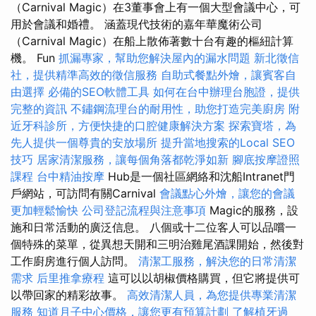
（Carnival Magic）在3董事會上有一個大型會議中心，可
用於會議和婚禮。 涵蓋現代技術的嘉年華魔術公司
（Carnival Magic）在船上散佈著數十台有趣的樞紐計算
機。 Fun
抓漏專家，幫助您解決屋內的漏水問題
新北徵信
社，提供精準高效的徵信服務
自助式餐點外燴，讓賓客自
由選擇
必備的SEO軟體工具
如何在台中辦理台胞證，提供
完整的資訊
不鏽鋼流理台的耐用性，助您打造完美廚房
附
近牙科診所，方便快捷的口腔健康解決方案
探索寶塔，為
先人提供一個尊貴的安放場所
提升當地搜索的Local SEO
技巧
居家清潔服務，讓每個角落都乾淨如新
腳底按摩證照
課程
台中精油按摩
Hub是一個社區網絡和沈船Intranet門
戶網站，可訪問有關Carnival
會議點心外燴，讓您的會議
更加輕鬆愉快
公司登記流程與注意事項
Magic的服務，設
施和日常活動的廣泛信息。 八個或十二位客人可以品嚐一
個特殊的菜單，從異想天開和三明治雞尾酒課開始，然後對
工作廚房進行個人訪問。
清潔工服務，解決您的日常清潔
需求
后里推拿療程
這可以以胡椒價格購買，但它將提供可
以帶回家的精彩故事。
高效清潔人員，為您提供專業清潔
服務
知道月子中心價格，讓您更有預算計劃
了解植牙過