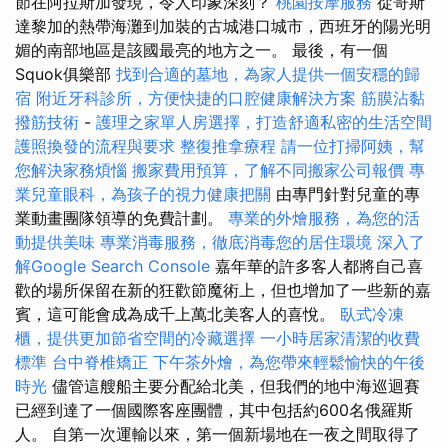
節在阿拉斯加發現，令人印象深刻？
桃園按摩服務
從哥斯
達黎加的熱帶海灘到加裝的古城港口城市，西班牙的陽光明
媚的南部地區是該國最亮的地方之一。 最後，有一個
Squok俱樂部
找到合適的墓地，為家人提供一個安穩的歸
宿
附近牙科診所，方便快捷的口腔健康解決方案
筋膜沾黏
撥筋技術
-
護理之家單人房選擇，打造舒適私密的生活空間
護照換發的流程與要求
整復推拿療程
請一位打掃阿姨，幫
您解決家務煩惱
搬家費用預算，了解不同搬家公司報價
專
業兒童眼科，為孩子的視力健康把關
由專門針對兒童的專
業動畫團隊領導的免費計劃。
專業的外燴服務，為您的活
動提供美味
專業消毒服務，徹底消毒您的居住環境
深入了
解Google Search Console
嘉年華的許多客人都將自己喜
歡的場所保留在新的狂歡節魔術上，但也增加了一些新的嘉
賓，這可能會成為成千上萬北美客人的喜悅。
臥式冷凍
櫃，提供更加節省空間的冷藏選擇
一小時居家清潔的收費
標準
台中脊椎矯正
下午茶外燴，為您帶來輕鬆愉快的午後
時光
儘管這艘船主要分配給北美，但我們的地中海巡迴賽
已經到達了一個國際客座團體，其中包括約600名俄羅斯
人。 自第一次運輸以來，第一個新場地在一夜之間取得了