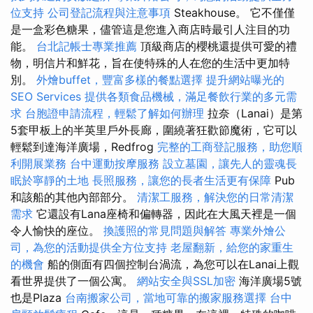
位支持
公司登記流程與注意事項
Steakhouse。 它不僅僅
是一盒彩色糖果，儘管這是您進入商店時最引人注目的功
能。
台北記帳士專業推薦
頂級商店的櫻桃還提供可愛的禮
物，明信片和鮮花，旨在使特殊的人在您的生活中更加特
別。
外燴buffet，豐富多樣的餐點選擇
提升網站曝光的
SEO Services
提供各類食品機械，滿足餐飲行業的多元需
求
台胞證申請流程，輕鬆了解如何辦理
拉奈（Lanai）是第
5套甲板上的半英里戶外長廊，圍繞著狂歡節魔術，它可以
輕鬆到達海洋廣場，Redfrog
完整的工商登記服務，助您順
利開展業務
台中運動按摩服務
設立墓園，讓先人的靈魂長
眠於寧靜的土地
長照服務，讓您的長者生活更有保障
Pub
和該船的其他內部部分。
清潔工服務，解決您的日常清潔
需求
它還設有Lana座椅和偏轉器，因此在大風天裡是一個
令人愉快的座位。
換護照的常見問題與解答
專業外燴公
司，為您的活動提供全方位支持
老屋翻新，給您的家重生
的機會
船的側面有四個控制台渦流，為您可以在Lanai上觀
看世界提供了一個公寓。
網站安全與SSL加密
海洋廣場5號
也是Plaza
台南搬家公司，當地可靠的搬家服務選擇
台中