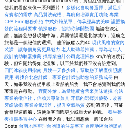
Marsaxlokkkkkkkkkkkkkkkkksz村，黃色紅色顏色的港口
使我們看起來像一系列照片！
多樣化自助餐選擇，滿足所
有賓客的需求
高品質洗碗槽，為廚房增添實用功能
專業
CPA Firm服務介紹
中式外燴菜單，傳承經典的美味
護照換
發的流程與要求
偵探服務，協助你解開疑團
無論您決定
誰，無論您想發現地中海，異國情調還是北部城市，巡航之
旅都是一個絕佳的選擇。 儘管該船以約40
現代風格的室內
裝潢，讓每個角落更具魅力
老人助聽器推薦，專為老年人
設計的助聽器推薦
找專業會計公司處理帳務
km/h的速度行
駛，但它開始得如此溫和，以至於我們甚至沒有註意到。
四門冰箱使用指南
月嫂一天多少錢，幫助您了解產後照護
費用
尋找台北會計師，專業會計師協助您的業務成長
白
天，如果我沒有從甲板上看船的船隻，我不會感覺到我們站
著還是在移動。
宜蘭外燴，為當地聚會帶來美味選擇
合法
專業的徵信社，信賴與專業兼具
牙橋的選擇與優勢，改善
牙齒缺損
專業冷氣清洗，提升空氣品質
簽到酒店後，可能
會發現這艘船，這使旅客面臨更少或重大的挑戰。
養生整
復推廣學習中心
在離開之前，我試圖想像一艘18台船
Costa
台南地區辦理台胞證的注意事項
台南地區台胞證的