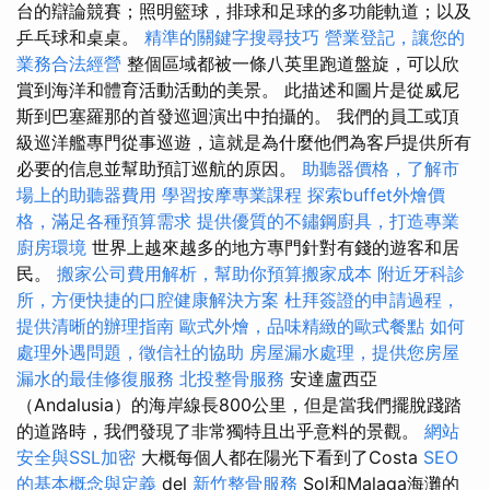
台的辯論競賽；照明籃球，排球和足球的多功能軌道；以及
乒乓球和桌桌。
精準的關鍵字搜尋技巧
營業登記，讓您的
業務合法經營
整個區域都被一條八英里跑道盤旋，可以欣
賞到海洋和體育活動活動的美景。 此描述和圖片是從威尼
斯到巴塞羅那的首發巡迴演出中拍攝的。 我們的員工或頂
級巡洋艦專門從事巡遊，這就是為什麼他們為客戶提供所有
必要的信息並幫助預訂巡航的原因。
助聽器價格，了解市
場上的助聽器費用
學習按摩專業課程
探索buffet外燴價
格，滿足各種預算需求
提供優質的不鏽鋼廚具，打造專業
廚房環境
世界上越來越多的地方專門針對有錢的遊客和居
民。
搬家公司費用解析，幫助你預算搬家成本
附近牙科診
所，方便快捷的口腔健康解決方案
杜拜簽證的申請過程，
提供清晰的辦理指南
歐式外燴，品味精緻的歐式餐點
如何
處理外遇問題，徵信社的協助
房屋漏水處理，提供您房屋
漏水的最佳修復服務
北投整骨服務
安達盧西亞
（Andalusia）的海岸線長800公里，但是當我們擺脫踐踏
的道路時，我們發現了非常獨特且出乎意料的景觀。
網站
安全與SSL加密
大概每個人都在陽光下看到了Costa
SEO
的基本概念與定義
del
新竹整骨服務
Sol和Malaga海灘的