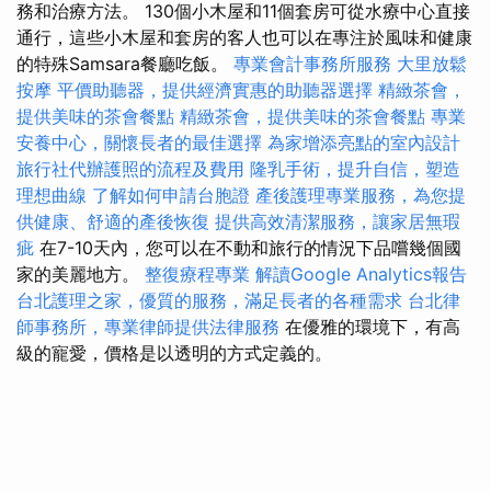
務和治療方法。 130個小木屋和11個套房可從水療中心直接
通行，這些小木屋和套房的客人也可以在專注於風味和健康
的特殊Samsara餐廳吃飯。
專業會計事務所服務
大里放鬆
按摩
平價助聽器，提供經濟實惠的助聽器選擇
精緻茶會，
提供美味的茶會餐點
精緻茶會，提供美味的茶會餐點
專業
安養中心，關懷長者的最佳選擇
為家增添亮點的室內設計
旅行社代辦護照的流程及費用
隆乳手術，提升自信，塑造
理想曲線
了解如何申請台胞證
產後護理專業服務，為您提
供健康、舒適的產後恢復
提供高效清潔服務，讓家居無瑕
疵
在7-10天內，您可以在不動和旅行的情況下品嚐幾個國
家的美麗地方。
整復療程專業
解讀Google Analytics報告
台北護理之家，優質的服務，滿足長者的各種需求
台北律
師事務所，專業律師提供法律服務
在優雅的環境下，有高
級的寵愛，價格是以透明的方式定義的。