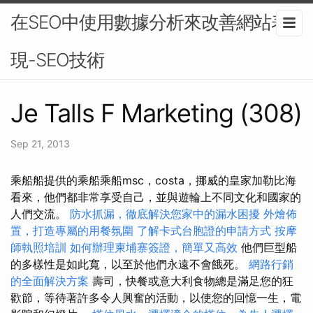
在SEO中使用數據分析來改善網站表
現-SEO技術
Je Talls F Marketing (308)
Sep 21, 2013
乘船船提供的乘船乘船msc，costa，挪威的皇家加勒比海
看來，他們都非常享受自己，並與遊輪上不同文化和國家的
人們交流。
防水抓漏，徹底解決您家中的漏水困擾
外燴佈
置，打造專屬的用餐氛圍
了解卡式台胞證的申請方式
按摩
師執照培訓
如何辦理柬埔寨簽證，簡單又高效
他們巨型船
的多樣性是如此寬，以至於他們永遠不會餓死。
網路行銷
的全面解決方案
壽司，快餐或意大利食物總是滿足您的狂
歡節，等待著許多令人興奮的活動，以使您的回憶一生，電