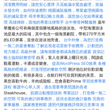
清潔費用明細，讓您安心選擇
天花板漏水緊急處理，當漏
水發生時，如何快速應對
桃園滅鼠服務，專業處理桃園地
區的滅鼠需求
尋求專業記帳士推薦，讓您放心交給專家處
理
高雄律師，當地的專業法律幫手
台中整骨神醫服務
嘉年
華魔術公司有兩個度假勝地風格的游泳池。 中型海灘游泳
池是最大的區域，其中包含一個海濱劇院，帶有270平方米
的LED屏幕，並坐在游泳池旁邊。
台中外燴，為您打造獨
一無二的宴會餐點
了解近視老花雷射手術費用，計劃您的
視力矯正
高級外燴，讓每個聚會都成為難忘的盛宴
資深記
帳士協助財務管理
白天，客人在屏幕上曬日光浴，閱讀或
觀看運動，卡通或音樂會。
提高WordPress SEO效果
各種
風格的吧檯桌，打造理想的餐飲空間
潮汐池位於狂歡節魔
術的後面，有很多座位，在航行時可欣賞到船的美景。 如
果您喜歡牛肉，羊肉或龍蝦，您會喜歡Prime
學習按摩專業
課程
養護中心單人房，適合需要專業照護的長者
Steakhouse。
筋膜沾黏撥筋技術
專業設計，打造獨一無二
的空間
可靠的會計師事務所，提供全面的會計服務
完善的
家事服務，讓家務更輕鬆
護照代辦服務詳情與注意事項
推