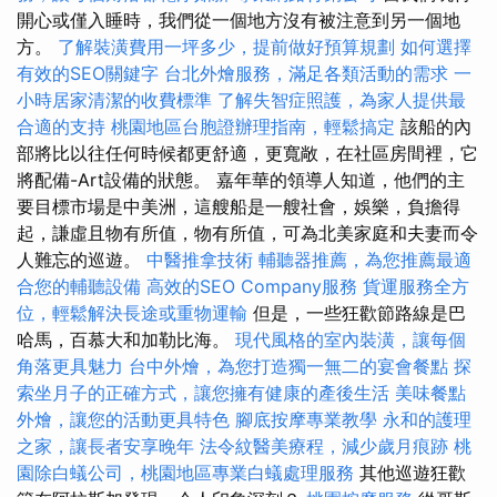
開心或僅入睡時，我們從一個地方沒有被注意到另一個地
方。
了解裝潢費用一坪多少，提前做好預算規劃
如何選擇
有效的SEO關鍵字
台北外燴服務，滿足各類活動的需求
一
小時居家清潔的收費標準
了解失智症照護，為家人提供最
合適的支持
桃園地區台胞證辦理指南，輕鬆搞定
該船的內
部將比以往任何時候都更舒適，更寬敞，在社區房間裡，它
將配備-Art設備的狀態。 嘉年華的領導人知道，他們的主
要目標市場是中美洲，這艘船是一艘社會，娛樂，負擔得
起，謙虛且物有所值，物有所值，可為北美家庭和夫妻而令
人難忘的巡遊。
中醫推拿技術
輔聽器推薦，為您推薦最適
合您的輔聽設備
高效的SEO Company服務
貨運服務全方
位，輕鬆解決長途或重物運輸
但是，一些狂歡節路線是巴
哈馬，百慕大和加勒比海。
現代風格的室內裝潢，讓每個
角落更具魅力
台中外燴，為您打造獨一無二的宴會餐點
探
索坐月子的正確方式，讓您擁有健康的產後生活
美味餐點
外燴，讓您的活動更具特色
腳底按摩專業教學
永和的護理
之家，讓長者安享晚年
法令紋醫美療程，減少歲月痕跡
桃
園除白蟻公司，桃園地區專業白蟻處理服務
其他巡遊狂歡