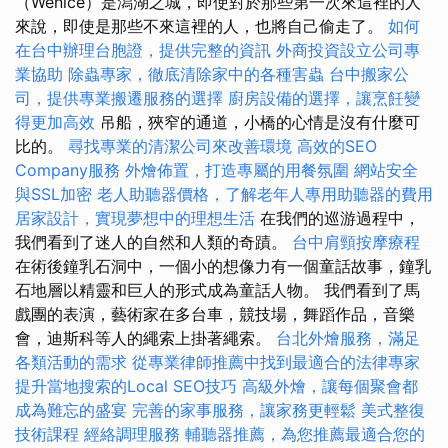
（Wenice）是潟湖之城，即使對於那些第一次來這裡的人
來說，即使是那些不來這裡的人，也將自己偷走了。
如何
在台中辦理台胞證，提供完整的資訊
外商投資設立公司專
業協助
除蟲專家，徹底清除家中的各種害蟲
台中搬家公
司，提供專業搬遷服務的選擇
廚房設備的選擇，讓烹飪變
得更加高效
吊船，狹窄的通道，小橋的心情是沒有什麼可
比的。
尋找專業的清潔公司來改善環境
高效的SEO
Company服務
外燴佈置，打造專屬的用餐氛圍
網站安全
與SSL加密
老人助聽器價格，了解老年人專用助聽器的費用
居家設計，實現夢想中的理想生活
在我們的巡游過程中，
我們看到了迷人的自然和人類的奇蹟。
台中肩頸按摩療程
在術後鐘乳石洞中，一個小的想像力有一個童話故事，鐘乳
石地層以精靈和巨人的形式成為童話人物。 我們看到了馬
戲團的表演，藝術家在多台車，競技場，舞蹈作品，音樂
會，迪斯科等人的繩索上掛著繩索。
台北外燴服務，滿足
各類活動的需求
從專業律師推薦中找到最適合的法律專家
提升當地搜索的Local SEO技巧
高級外燴，讓每個聚會都
成為難忘的盛宴
完善的家事服務，讓家務更輕鬆
美式整復
技術課程
經絡調理服務
輔聽器推薦，為您推薦最適合您的