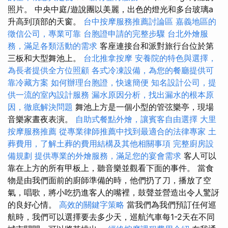
照片。 中央中庭/遊說團以美麗，出色的燈光和多台玻璃a
升高到頂部的天窗。
台中按摩服務推薦討論區
嘉義地區的
徵信公司，專業可靠
台胞證申請的完整步驟
台北外燴服
務，滿足各類活動的需求
客座連接台和派對旅行台位於第
三板和大型舞池上。
台北推拿按摩
安養院的特色與選擇，
為長者提供全方位照顧
各式冷凍設備，為您的餐廳提供可
靠冷藏方案
如何辦理台胞證，快速簡便
知名設計公司，提
供一流的室內設計服務
漏水原因分析，找出漏水的根本原
因，徹底解決問題
舞池上方是一個小型的管弦樂亭，現場
音樂家晝夜表演。
自助式餐點外燴，讓賓客自由選擇
大里
按摩服務推薦
從專業律師推薦中找到最適合的法律專家
土
葬費用，了解土葬的費用結構及其他相關事項
完整廚房設
備規劃
提供專業的外燴服務，滿足您的宴會需求
客人可以
靠在上方的所有甲板上，聽音樂並觀看下面的事件。 當食
物是由我們面前的廚師準備的時，他們扔了刀，播放了空
氣，唱歌，將小吃扔進客人的嘴裡，鼓聲並營造出令人驚訝
的良好心情。
高效的關鍵字策略
當我們為我們預訂任何巡
航時，我們可以選擇要去多少天，巡航汽車每1-2天在不同