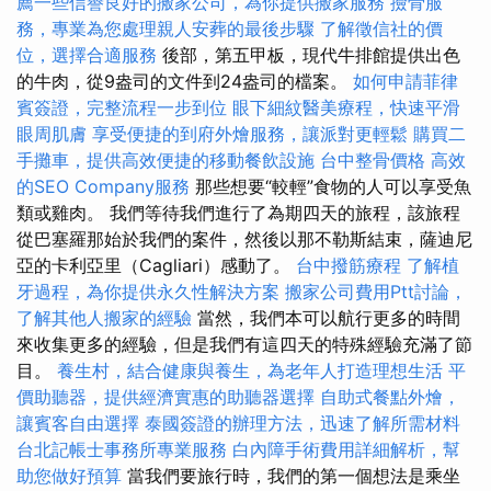
薦一些信譽良好的搬家公司，為你提供搬家服務
撿骨服
務，專業為您處理親人安葬的最後步驟
了解徵信社的價
位，選擇合適服務
後部，第五甲板，現代牛排館提供出色
的牛肉，從9盎司的文件到24盎司的檔案。
如何申請菲律
賓簽證，完整流程一步到位
眼下細紋醫美療程，快速平滑
眼周肌膚
享受便捷的到府外燴服務，讓派對更輕鬆
購買二
手攤車，提供高效便捷的移動餐飲設施
台中整骨價格
高效
的SEO Company服務
那些想要“較輕”食物的人可以享受魚
類或雞肉。 我們等待我們進行了為期四天的旅程，該旅程
從巴塞羅那始於我們的案件，然後以那不勒斯結束，薩迪尼
亞的卡利亞里（Cagliari）感動了。
台中撥筋療程
了解植
牙過程，為你提供永久性解決方案
搬家公司費用Ptt討論，
了解其他人搬家的經驗
當然，我們本可以航行更多的時間
來收集更多的經驗，但是我們有這四天的特殊經驗充滿了節
目。
養生村，結合健康與養生，為老年人打造理想生活
平
價助聽器，提供經濟實惠的助聽器選擇
自助式餐點外燴，
讓賓客自由選擇
泰國簽證的辦理方法，迅速了解所需材料
台北記帳士事務所專業服務
白內障手術費用詳細解析，幫
助您做好預算
當我們要旅行時，我們的第一個想法是乘坐