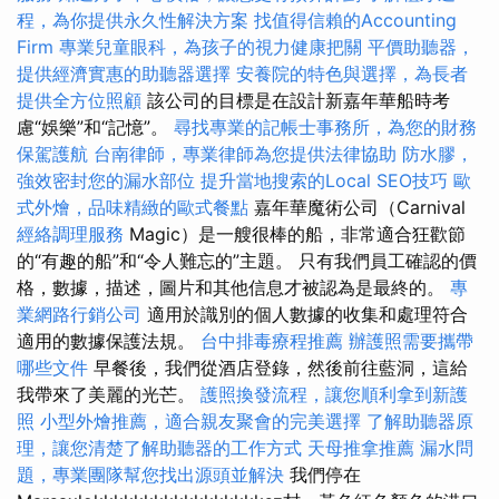
程，為你提供永久性解決方案
找值得信賴的Accounting
Firm
專業兒童眼科，為孩子的視力健康把關
平價助聽器，
提供經濟實惠的助聽器選擇
安養院的特色與選擇，為長者
提供全方位照顧
該公司的目標是在設計新嘉年華船時考
慮“娛樂”和“記憶”。
尋找專業的記帳士事務所，為您的財務
保駕護航
台南律師，專業律師為您提供法律協助
防水膠，
強效密封您的漏水部位
提升當地搜索的Local SEO技巧
歐
式外燴，品味精緻的歐式餐點
嘉年華魔術公司（Carnival
經絡調理服務
Magic）是一艘很棒的船，非常適合狂歡節
的“有趣的船”和“令人難忘的”主題。 只有我們員工確認的價
格，數據，描述，圖片和其他信息才被認為是最終的。
專
業網路行銷公司
適用於識別的個人數據的收集和處理符合
適用的數據保護法規。
台中排毒療程推薦
辦護照需要攜帶
哪些文件
早餐後，我們從酒店登錄，然後前往藍洞，這給
我帶來了美麗的光芒。
護照換發流程，讓您順利拿到新護
照
小型外燴推薦，適合親友聚會的完美選擇
了解助聽器原
理，讓您清楚了解助聽器的工作方式
天母推拿推薦
漏水問
題，專業團隊幫您找出源頭並解決
我們停在