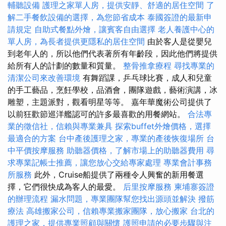
輔聽設備
護理之家單人房，提供安靜、舒適的居住空間
了
解二手餐飲設備的選擇，為您節省成本
泰國簽證的最新申
請規定
自助式餐點外燴，讓賓客自由選擇
老人養護中心的
單人房，為長者提供更隱私的居住空間
由於客人是從嬰兒
到老年人的，所以他們代表著所有年齡段，因此他們將提供
給所有人的計劃的數量和質量。
整骨推拿療程
尋找專業的
清潔公司來改善環境
有舞蹈課，乒乓球比賽，成人和兒童
的手工藝品，烹飪學校，品酒會，團隊遊戲，藝術演講，冰
雕塑，主題派對，觀看明星等等。 嘉年華魔術公司提供了
以前狂歡節巡洋艦認可的許多最喜歡的用餐網站。
合法專
業的徵信社，信賴與專業兼具
探索buffet外燴價格，選擇
最適合的方案
台中產後護理之家，專業的產後恢復場所
台
中平價按摩服務
助聽器價格，了解市場上的助聽器費用
尋
求專業記帳士推薦，讓您放心交給專家處理
專業會計事務
所服務
此外，Cruise船提供了兩種令人興奮的新用餐選
擇，它們很快成為客人的最愛。
后里按摩服務
柬埔寨簽證
的辦理流程
漏水問題，專業團隊幫您找出源頭並解決
撥筋
療法
高雄搬家公司，信賴專業搬家團隊，放心搬家
台北的
護理之家，提供專業照顧與關懷
護照申請的必要步驟與注