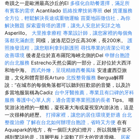
奇蹟之一是歐洲最高沙丘的El
多樣化自助餐選擇，滿足所
有賓客的需求
Acantilado
筋絡按摩技術專班
del
貨運服務
全方位，輕鬆解決長途或重物運輸
苗栗地區徵信社，為你
解決難題
探索靈骨塔的選擇，讓先人安息於安詳之地
Asperillo。
大里推拿療程
專業設計師，讓您家裡的每個角
落都充滿創意
同樣，波洛尼亞沙丘高30米，長200米。
護
照換發流程，讓您順利拿到新護照
尋找專業的清潔公司來
改善環境
後者是位於直布羅陀海峽北側的Del
申辦台胞證
的台北服務
Estrecho天然公園的一部分，正好位於大西洋
和地中海。
西式外燴，呈現精緻西餐風味
安達盧西亞旅
遊，文化和體育部長Arturo
北投整骨服務
Bergua解釋
說：“在城市的每個角落都可以聽到狂歡節的音樂，以及許
多當地服裝稱為Cadiz
台中牙醫推薦，專業且有口碑的牙科
服務
養護中心單人房，適合需要專業照護的長者
Tips。 嘲
笑游泳池裡的一艘船，凝視著大海或凝視室內游泳池，這是
一次很棒的經歷。
打掃家裡，讓您的居住環境更舒適
台北
整復治療
了解在台北如何辦理台胞證，省時又方便
在有
Aquapark的地方，有一個巨大的幻燈片，所以我幾乎並不
感到驚訝的是，頂層甲板上滾動了巨大的管道滑梯。
居家