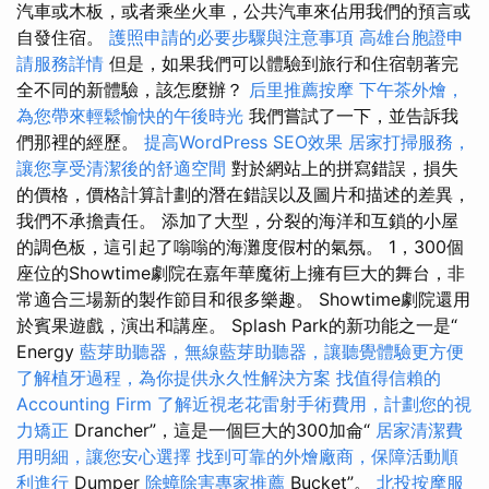
汽車或木板，或者乘坐火車，公共汽車來佔用我們的預言或
自發住宿。
護照申請的必要步驟與注意事項
高雄台胞證申
請服務詳情
但是，如果我們可以體驗到旅行和住宿朝著完
全不同的新體驗，該怎麼辦？
后里推薦按摩
下午茶外燴，
為您帶來輕鬆愉快的午後時光
我們嘗試了一下，並告訴我
們那裡的經歷。
提高WordPress SEO效果
居家打掃服務，
讓您享受清潔後的舒適空間
對於網站上的拼寫錯誤，損失
的價格，價格計算計劃的潛在錯誤以及圖片和描述的差異，
我們不承擔責任。 添加了大型，分裂的海洋和互鎖的小屋
的調色板，這引起了嗡嗡的海灘度假村的氣氛。 1，300個
座位的Showtime劇院在嘉年華魔術上擁有巨大的舞台，非
常適合三場新的製作節目和很多樂趣。 Showtime劇院還用
於賓果遊戲，演出和講座。 Splash Park的新功能之一是“
Energy
藍芽助聽器，無線藍芽助聽器，讓聽覺體驗更方便
了解植牙過程，為你提供永久性解決方案
找值得信賴的
Accounting Firm
了解近視老花雷射手術費用，計劃您的視
力矯正
Drancher”，這是一個巨大的300加侖“
居家清潔費
用明細，讓您安心選擇
找到可靠的外燴廠商，保障活動順
利進行
Dumper
除蟑除害專家推薦
Bucket”。
北投按摩服