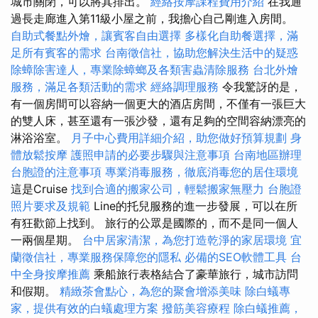
城市關閉，可以將其排出。
經絡按摩課程費用介紹
在我通
過長走廊進入第11級小屋之前，我擔心自己剛進入房間。
自助式餐點外燴，讓賓客自由選擇
多樣化自助餐選擇，滿
足所有賓客的需求
台南徵信社，協助您解決生活中的疑惑
除蟑除害達人，專業除蟑螂及各類害蟲清除服務
台北外燴
服務，滿足各類活動的需求
經絡調理服務
令我驚訝的是，
有一個房間可以容納一個更大的酒店房間，不僅有一張巨大
的雙人床，甚至還有一張沙發，還有足夠的空間容納漂亮的
淋浴浴室。
月子中心費用詳細介紹，助您做好預算規劃
身
體放鬆按摩
護照申請的必要步驟與注意事項
台南地區辦理
台胞證的注意事項
專業消毒服務，徹底消毒您的居住環境
這是Cruise
找到合適的搬家公司，輕鬆搬家無壓力
台胞證
照片要求及規範
Line的托兒服務的進一步發展，可以在所
有狂歡節上找到。 旅行的公眾是國際的，而不是同一個人
一兩個星期。
台中居家清潔，為您打造乾淨的家居環境
宜
蘭徵信社，專業服務保障您的隱私
必備的SEO軟體工具
台
中全身按摩推薦
乘船旅行表格結合了豪華旅行，城市訪問
和假期。
精緻茶會點心，為您的聚會增添美味
除白蟻專
家，提供有效的白蟻處理方案
撥筋美容療程
除白蟻推薦，