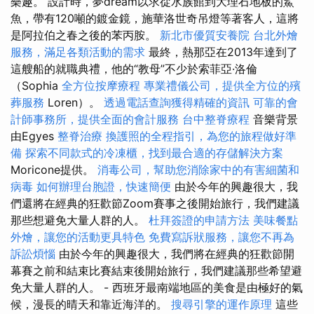
樂趣。 設計時，夢dream以求從水族館到大理石地板的鯊
魚，帶有120噸的鍍金鏡，施華洛世奇吊燈等著客人，這將
是阿拉伯之春之後的苯丙胺。
新北市優質安養院
台北外燴
服務，滿足各類活動的需求
最終，熱那亞在2013年達到了
這艘船的就職典禮，他的“教母”不少於索菲亞·洛倫
（Sophia
全方位按摩療程
專業禮儀公司，提供全方位的殯
葬服務
Loren）。
透過電話查詢獲得精確的資訊
可靠的會
計師事務所，提供全面的會計服務
台中整脊療程
音樂背景
由Egyes
整脊治療
換護照的全程指引，為您的旅程做好準
備
探索不同款式的冷凍櫃，找到最合適的存儲解決方案
Moricone提供。
消毒公司，幫助您消除家中的有害細菌和
病毒
如何辦理台胞證，快速簡便
由於今年的興趣很大，我
們還將在經典的狂歡節Zoom賽事之後開始旅行，我們建議
那些想避免大量人群的人。
杜拜簽證的申請方法
美味餐點
外燴，讓您的活動更具特色
免費寫訴狀服務，讓您不再為
訴訟煩惱
由於今年的興趣很大，我們將在經典的狂歡節開
幕賽之前和結束比賽結束後開始旅行，我們建議那些希望避
免大量人群的人。 - 西班牙最南端地區的美食是由極好的氣
候，漫長的晴天和靠近海洋的。
搜尋引擎的運作原理
這些