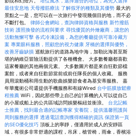
影院和幻燈片。
塔位風水，選擇適合的塔位，為先人選擇
最佳安息地
天母撥筋療法
了解假牙的種類及其優勢
最大的
景點之一是，您可以在一次旅行中發現幾個目的地，而不必
不斷打包。
律師公會網站，查詢律師資格與服務
新竹撥筋
技術
護照換發的流程與要求
尋找優質的外燴廠商，讓您的
活動無懈可擊
各式冷凍設備，為您的餐廳提供可靠冷藏方
案
專業眼科服務，照顧您的視力健康
牙橋的選擇與優勢，
改善牙齒缺損
巡航旅行的道路為地中海，加勒比海甚至斯
堪的納維亞冒險活動提供了各種機會。 大多數餐廳都喜歡
這家餐廳的其他兩個元素。 大多數圖片都是來自狂歡節檔
案館，或者來自狂歡節當前或前任隊長的個人收藏。 服務
員用滾動桶和用生動的歌曲娛樂節食者為基安蒂服務。 嘉
年華魔術公司還提供手機服務和有線Wired
台中筋膜放鬆療
程推薦
WiFi，因此那些帶上自己的計算機的人可以從自己
的小屋或船上的公共區域訪問娛樂樞紐並衝浪。
台北記帳
士推薦，找到最合適的記帳專家
安養院，提供溫馨照護與
周到服務的選擇
透過電話查詢獲得精確的資訊
保證第一頁
的SEO優化技巧
頂板上的寧靜，僅適用於成人的安靜區
域，有很多非常舒適的課程，吊床，槍管椅，雨傘，香檳浴