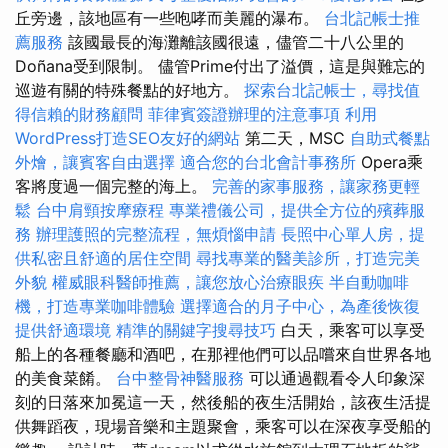
丘旁邊，該地區有一些咆哮而美麗的瀑布。
台北記帳士推
薦服務
該國最長的海灘離該國很遠，儘管二十八公里的
Doñana受到限制。 儘管Prime付出了溢價，這是與難忘的
巡遊有關的特殊餐點的好地方。
探索台北記帳士，尋找值
得信賴的財務顧問
菲律賓簽證辦理的注意事項
利用
WordPress打造SEO友好的網站
第二天，MSC
自助式餐點
外燴，讓賓客自由選擇
適合您的台北會計事務所
Opera乘
客將度過一個完整的海上。
完善的家事服務，讓家務更輕
鬆
台中肩頸按摩療程
專業禮儀公司，提供全方位的殯葬服
務
辦理護照的完整流程，無煩惱申請
長照中心單人房，提
供私密且舒適的居住空間
尋找專業的醫美診所，打造完美
外貌
權威眼科醫師推薦，讓您放心治療眼疾
半自動咖啡
機，打造專業咖啡體驗
選擇適合的月子中心，為產後恢復
提供舒適環境
精準的關鍵字搜尋技巧
白天，乘客可以享受
船上的各種餐廳和酒吧，在那裡他們可以品嚐來自世界各地
的美食菜餚。
台中整骨神醫服務
可以通過觀看令人印象深
刻的日落來加冕這一天，然後船的夜生活開始，該夜生活提
供舞蹈夜，現場音樂和主題聚會，乘客可以在深夜享受船的