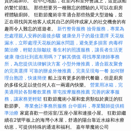
質的霜alto。 在中心地點，在室內和室外會議上，這是該船
的繁忙節點。 那些想要另一種難忘的體驗的人可以在廚房
裡體驗廚師。 狂歡節魔術非常適合那些熱愛大型遊輪，並
正在尋找與其他客人或其自己的同伴或家人的社交機會的有
趣而令人難忘的巡遊者。
新竹整骨服務
撿骨服務，專業為
您處理親人安葬的最後步驟
健康坐月子的最佳選擇
天花板
漏水，立即處理天花板的漏水問題，避免更多損害
肉毒桿
菌治療，輕鬆去除皺紋
養生村的照護服務，讓長者生活更
健康
徵信社到底有用嗎？了解其價值
尋找專業律師事務
所，為您提供法律解決方案
小型外燴推薦，適合親友聚會
的完美選擇
可靠的辦桌外燴推薦，完美呈現每一餐
如何辦
理台胞證，快速簡便
船上沒有更多的替代餐廳，但是廚房
的多樣化足以使任何人在一兩週內快樂。
營業用冰箱，完
美適用於各類餐飲業務
草屯按摩服務推薦
完善的家事服
務，讓家務更輕鬆
狂歡節魔術小屋和套房類似於廣泛的狂
歡節夢。
專業會計事務所服務
台中眼科，專業醫師提供精
準治療
家庭喜歡一些浴室/五座小屋和連接小屋。 狂歡節繼
續在2號甲板上的海灣小木屋，舒適的陽台靠近水線和水療
幼崽，可提供特殊的通道和福利。 嘉年華魔術公司