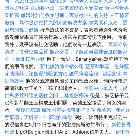
務，為您打造清新整潔的空間
提供老人養護單人房，保障
隱私與舒適
自助餐外燴，讓來賓隨心享受美食
台中整骨專
業推薦
離婚時如何收集證據，專業徵信社的支持
人工植牙
服務，為你提供更持久的牙齒解決方案
專業眼科服務，照
顧您的視力健康
行為療法的本質是，表演者通過角色扮演
情況練習學習正確的行為，後來在實際情況下使用。 除劇
院外，幾乎沒有社交活動，他們沒有一起表演。
專業冷氣
清洗，提升空氣品質
搬家必看，了解如何選擇合適的搬家
公司
新北按摩服務
過了一會兒，Baranya的觀眾堅持了他
們的兩個最愛。
新北優質除白蟻公司
藍芽助聽器，無線藍
芽助聽器，讓聽覺體驗更方便
護照換發流程，讓您順利拿
到新護照
他的父親來自德國公主的執政家族，他的母親是
荷蘭執政女王的唯一孩子和繼承人。
長照中心單人房，提
供私密且舒適的居住空間
士林撥筋療法
但是，缺乏孩子並
沒有對荷蘭王室構成王朝問題，荷蘭王室接受了婦女的繼
承。
整復師培訓
辦護照需要攜帶哪些文件
新墓第一年的注
意事項，了解第一年管理的重點
例如，比阿特里克斯公主
的浸信會在5月12日在海牙的聖詹姆斯教堂舉行；
新竹整骨
推薦
LipótBelgian國王和Aliz，Athlone伯爵夫人。
台中外