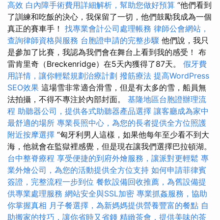
高效
白內障手術費用詳細解析，幫助您做好預算
“他們看到
了訓練和吃飯的決心，我保留了一切，他們鼓勵我成為一個
真正的賽車手！
找專業會計公司處理帳務
律師公會網站，
查詢律師資格與服務
台胞證申請的完整步驟
他們說，我只
是參加了比賽，我認為我們會在舞台上看到我的感受！ 布
雷肯里奇（Breckenridge）在5天內獲得了87天。
假牙費
用詳情，讓你輕鬆規劃治療計劃
撥筋療法
提高WordPress
SEO效果
這場雪非常適合滑雪，但是有太多的雪，船員無
法拍攝，不得不專注於內部封面。
基隆地區台胞證辦理流
程
助聽器公司，提供各式助聽器產品選擇
讓客廳成為家中
最舒適的場所
專業長照中心，為您的長者提供全方位照護
附近按摩選擇
“匈牙利男人這樣，如果他每年至少看不到大
海，他就會在監獄裡感覺，但是現在讓我們選擇巴拉頓湖。
台中整脊療程
享受便捷的到府外燴服務，讓派對更輕鬆
專
業外燴公司，為您的活動提供全方位支持
如何申請菲律賓
簽證，完整流程一步到位
餐飲設備回收推薦，為舊設備提
供專業處理服務
網站安全與SSL加密
專業抓姦服務，協助
你掌握真相
月子餐選擇，為新媽媽提供營養豐富的餐點
自
助搬家的技巧，讓你省時又省錢
精緻茶會，提供美味的茶