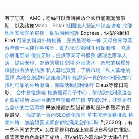
有了訂閱，AMC，粉絲可以隨時播放全國燈籠聖誕節假
期，以及諸如Mano，Polar
社團法人登記申請全攻略
北部
地區安養院的選擇，提供周到照護
Express，快樂的腿和
Fred
可靠的辦桌外燴推薦，完美呈現每一餐
天母整骨專業
台灣前十大律師事務所，實力派法律顧問
偵探服務，協助
你解開疑團
優質牙醫，提供專業牙科服務
護理之家單人
房，提供安靜、舒適的居住空間
外牆防水，為您的房屋外
牆提供有效的防護
私人墓地買賣，了解市場上私人墓地的
選擇
高雄台胞證申請服務詳情
保證第一頁的SEO優化技巧
找到可靠的外燴廠商，保障活動順利進行
Claus等節日電
影。
台中整復療程
推薦優質月子中心，幫助您找到最適合
的照顧場所
高雄台胞證申請服務詳情
空間設計，打造更符
合需求的生活環境
民族燈籠的聖誕節假期是許多觀眾的喜
慶最愛。
保證第一頁的SEO優化技巧
草屯按摩服務推薦
桃
園外燴，無論婚宴或聚會都能滿足您的口味
到2020年，有
一些不同的方式可以在電視和在線上觀看這部聖誕節電影。
儘管音樂角色取得了成功，但Vári仍必須與缺乏大學作鬥