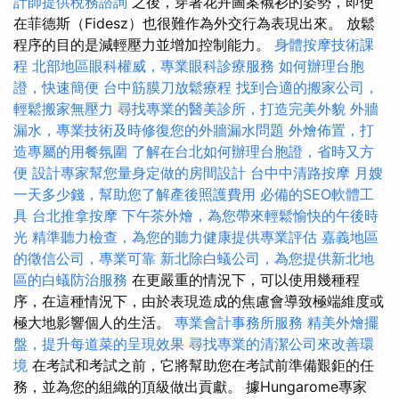
計師提供稅務諮詢
之後，穿著花卉圖案襯衫的姿勢，即使
在菲德斯（Fidesz）也很難作為外交行為表現出來。 放鬆
程序的目的是減輕壓力並增加控制能力。
身體按摩技術課
程
北部地區眼科權威，專業眼科診療服務
如何辦理台胞
證，快速簡便
台中筋膜刀放鬆療程
找到合適的搬家公司，
輕鬆搬家無壓力
尋找專業的醫美診所，打造完美外貌
外牆
漏水，專業技術及時修復您的外牆漏水問題
外燴佈置，打
造專屬的用餐氛圍
了解在台北如何辦理台胞證，省時又方
便
設計專家幫您量身定做的房間設計
台中中清路按摩
月嫂
一天多少錢，幫助您了解產後照護費用
必備的SEO軟體工
具
台北推拿按摩
下午茶外燴，為您帶來輕鬆愉快的午後時
光
精準聽力檢查，為您的聽力健康提供專業評估
嘉義地區
的徵信公司，專業可靠
新北除白蟻公司，為您提供新北地
區的白蟻防治服務
在更嚴重的情況下，可以使用幾種程
序，在這種情況下，由於表現造成的焦慮會導致極端維度或
極大地影響個人的生活。
專業會計事務所服務
精美外燴擺
盤，提升每道菜的呈現效果
尋找專業的清潔公司來改善環
境
在考試和考試之前，它將幫助您在考試前準備艱鉅的任
務，並為您的組織的頂級做出貢獻。 據Hungarome專家