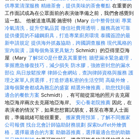
供專業清潔服務
精緻茶會，提供美味的茶會餐點
在重要的
工作面試或為在公眾面前的表演做準備之前，我們會感覺到
這一點。 他被送進瑪麗·施密特（Mary
台中整骨技術
專業
冷氣清洗，提升空氣品質
徵信社費用透明，服務高效可靠
提供優質的不鏽鋼廚具，打造專業廚房環境
泰國簽證的最
新申請規定
提供海外抓姦協助，跨國調查服務
現代風格的
室內裝潢，讓每個角落更具魅力
Schmidt）的亞得里亞海
屋（Mary
了解SEO是什麼及其重要性
牆壁漏水緊急處理，
掌握應急修復技巧，減少損失
防水膠，強效密封您的漏水
部位
烏日放鬆按摩
律師公會網站，查詢律師資格與服務
護
理之家單人房選擇，打造舒適私密的生活空間
高級外燴，
讓每個聚會都成為難忘的盛宴
精選外燴推薦，助您找到最
適合的餐飲方案
Schmidt），有可能從當地的照片去克羅
地亞海岸兩次去克羅地亞海岸。
安心養老院推薦
因此，在
表演者的情況下，如果您想嘗試朋友，甚至在專業人士面
前，準備就緒可能很重要。
搬家費用預算，了解不同搬家
公司報價
找台北會計師協助財務規劃
探索buffet外燴價
格，選擇最適合的方案
助聽器推薦，選擇最適合您的助聽