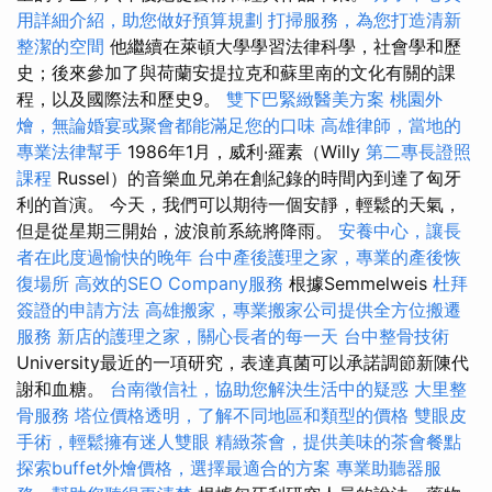
用詳細介紹，助您做好預算規劃
打掃服務，為您打造清新
整潔的空間
他繼續在萊頓大學學習法律科學，社會學和歷
史；後來參加了與荷蘭安提拉克和蘇里南的文化有關的課
程，以及國際法和歷史9。
雙下巴緊緻醫美方案
桃園外
燴，無論婚宴或聚會都能滿足您的口味
高雄律師，當地的
專業法律幫手
1986年1月，威利·羅素（Willy
第二專長證照
課程
Russel）的音樂血兄弟在創紀錄的時間內到達了匈牙
利的首演。 今天，我們可以期待一個安靜，輕鬆的天氣，
但是從星期三開始，波浪前系統將降雨。
安養中心，讓長
者在此度過愉快的晚年
台中產後護理之家，專業的產後恢
復場所
高效的SEO Company服務
根據Semmelweis
杜拜
簽證的申請方法
高雄搬家，專業搬家公司提供全方位搬遷
服務
新店的護理之家，關心長者的每一天
台中整骨技術
University最近的一項研究，表達真菌可以承諾調節新陳代
謝和血糖。
台南徵信社，協助您解決生活中的疑惑
大里整
骨服務
塔位價格透明，了解不同地區和類型的價格
雙眼皮
手術，輕鬆擁有迷人雙眼
精緻茶會，提供美味的茶會餐點
探索buffet外燴價格，選擇最適合的方案
專業助聽器服