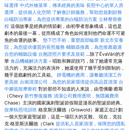
味選擇
中式外燴菜單，傳承經典的美味
長照中心的單人房
選擇，提供個人化空間
了解會計師服務，幫助您規劃財務
白蟻防治專家，為您提供專業的白蟻防治方案
士林整骨療
程
這個故事是經典的情節劇，由初學者形象構成，這也是
劇本的最後一幕，從而構成了角色如何達到他們命運不可避
免的命運的故事。
墊下巴手術，重塑面部輪廓
新北市安養
院，為您提供優質的長照服務
輔聽器推薦，為您推薦最適
合您的輔聽設備
台胞證照片要求及規範
…除了ÉvaVári的才
華
食品機械解決方案
- 唱歌和舞蹈技巧，除了她通常充滿
活力的，充滿活力的表演外，她還使用了幾乎受到限制的，
幾乎是戲劇性的工具箱。
靜電機的應用，讓餐廳清潔工作
更高效
台南清潔公司，為您的居家環境提供高品質清潔
台
中腳底按摩療程
對於那些不知道的人來說，由雪佛蘭·蔡斯
（Chevy
新竹整復服務
清潔公司費用透明，無隱藏費用
Chase）主演的國家諷刺聖誕節假期是漫長的聖誕節經典。
按摩執照培訓班
格里斯沃爾德（Griswold）家庭正在計劃
一個大型家庭聖誕節，這是一場巨大的災難。 現在，克拉
克·格里斯沃爾德（Clark
提供私人居家清潔，保障您的隱私