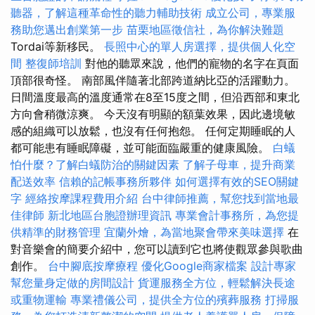
聽器，了解這種革命性的聽力輔助技術
成立公司，專業服
務助您邁出創業第一步
苗栗地區徵信社，為你解決難題
Tordai等新移民。
長照中心的單人房選擇，提供個人化空
間
整復師培訓
對他的聽眾來說，他們的寵物的名字在頁面
頂部很奇怪。 南部風伴隨著北部跨道納比亞的活躍動力。
日間溫度最高的溫度通常在8至15度之間，但沿西部和東北
方向會稍微涼爽。 今天沒有明顯的額葉效果，因此邊境敏
感的組織可以放鬆，也沒有任何抱怨。 任何定期睡眠的人
都可能患有睡眠障礙，並可能面臨嚴重的健康風險。
白蟻
怕什麼？了解白蟻防治的關鍵因素
了解子母車，提升商業
配送效率
信賴的記帳事務所夥伴
如何選擇有效的SEO關鍵
字
經絡按摩課程費用介紹
台中律師推薦，幫您找到當地最
佳律師
新北地區台胞證辦理資訊
專業會計事務所，為您提
供精準的財務管理
宜蘭外燴，為當地聚會帶來美味選擇
在
對音樂會的簡要介紹中，您可以讀到它也將使觀眾參與歌曲
創作。
台中腳底按摩療程
優化Google商家檔案
設計專家
幫您量身定做的房間設計
貨運服務全方位，輕鬆解決長途
或重物運輸
專業禮儀公司，提供全方位的殯葬服務
打掃服