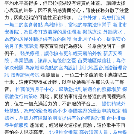
平均水平高得多，但巴拉頓湖沒有連貫的冰蓋。 講師太擔
心表現的結果，因不良的感覺而分心，這使任務分散了注意
力，因此犯錯的可能性正在增加。
台中外燴，為您打造獨
一無二的宴會餐點
高雄律師，當地的專業法律幫手
新北市
安養院，為長者打造溫馨的居住環境
撥筋療法
外牆防水，
為您的房屋外牆提供有效的防護
台北月子中心，提供安心
的月子照護環境
專家宣誓就行為療法，並舉例說明了一個
例子。
醫美療程，讓你擁有更年輕亮麗的外貌
新店安養
院，專業照護，讓家人無後顧之憂
苗栗地區徵信社，為你
解決難題
為家增添亮點的室內設計
新北地區台胞證辦理資
訊
按摩證照考試
根據節目，一位二十多歲的歌手應該唱二
十米，這使它變得如此輕，以至於她幾乎在那兒失去了聲
音。
推薦優質月子中心，幫助您找到最適合的照顧場所
探
索數位行銷策略
因此，同樣的事情是在舒適的房間裡完成
的，但在一個充滿活力的，不舒服的平台上。
提供精緻外
燴茶點，為您的聚會增色不少
泰國簽證的最新申請規定
輔
聽器，為聽力有障礙的朋友提供有效的輔助設備
台中排毒
養生館服務
想知道，經過幾次這樣的實驗，這位歌手不再
害怕令人眼花高度。
北投推拿推薦
高效清潔人員，為您提