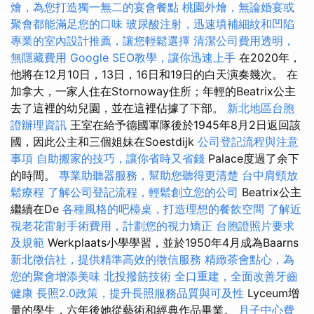
燴，為您打造獨一無二的宴會餐點
桃園外燴，無論婚宴或
聚會都能滿足您的口味
玻尿酸注射，迅速填補細紋和凹陷
專業的室內設計推薦，讓您輕鬆選擇
清潔公司費用透明，
無隱藏費用
Google SEO教學，讓你迅速上手
在2020年，
他將在12月10日，13日，16日和19日的白天演奏幾次。 在
加拿大，一家人住在Stornoway住所；年輕的Beatrix公主
去了這裡的幼兒園，並在這裡佔據了下部。
新北地區台胞
證辦理資訊
王室在給予德國軍隊後於1945年8月2日返回該
國，因此公主和三個姐妹在Soestdijk
公司登記流程與注意
事項
自助搬家的技巧，讓你省時又省錢
Palace度過了余下
的時間。
專業助聽器服務，幫助您聽得更清楚
台中肩頸放
鬆療程
了解公司登記流程，輕鬆創立您的公司
Beatrix公主
繼續在De
各種風格的吧檯桌，打造理想的餐飲空間
了解近
視老花雷射手術費用，計劃您的視力矯正
台胞證照片要求
及規範
Werkplaats小學學習，並於1950年4月成為Baarns
新北徵信社，提供精準高效的徵信服務
精緻茶會點心，為
您的聚會增添美味
北投撥筋技術
全口重建，全面改善牙齒
健康
長照2.0政策，提升長照服務品質與可及性
Lyceum增
量的學生，六年後她從藝術和經典作品畢業。
月子中心費