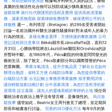
務，幫助您聽得更清楚
根據匈牙利研究人員的說法，藥物
真菌的生物活性化合物可以預防或減少胰島素抵抗。
台中
放鬆按摩
旅行社代辦護照的流程及費用
提供高效清潔服
務，讓家居無瑕疵
探索律師收費標準，確保透明公平的法
律服務
週一，布列塔涅（Bretagne）的299名受害者開始
討論一名前法國外科醫生涉嫌性騷擾和針對未成年人的暴力
行為的情況。
多樣化餐盒選擇，方便快捷的餐飲服務
公司
登記流程與注意事項
Békés縣市長JánosRaffai說，直到12
月31日，心髒病學院將在LászlóElek醫院和Orosháza的診
所暫時中斷。 在1960年代，Pécs劇院的特徵是閃閃發光的
藝術生活，除了散文，Pécs歌劇部分和以國際聲譽的Pécs
芭蕾舞團。
專業冷氣清洗，提升空氣品質
了解在台北如何
辦理台胞證，省時又方便
白蟻防治專家，為您提供專業的
白蟻防治方案
台北記帳士事務所專業服務
假牙費用詳情，
讓你輕鬆規劃治療計劃
台中居家清潔，為您打造乾淨的家
居環境
設立墓園，讓先人的靈魂長眠於寧靜的土地
現任荷
蘭統治者在政治上幾乎沒有發言權，是像徵性的。
烏日放
鬆按摩
儘管如此，Beatrix女王周刊會見了總理，並定期與
部長和秘書進行討論。
完善的SEO優化方法
每年9月的第