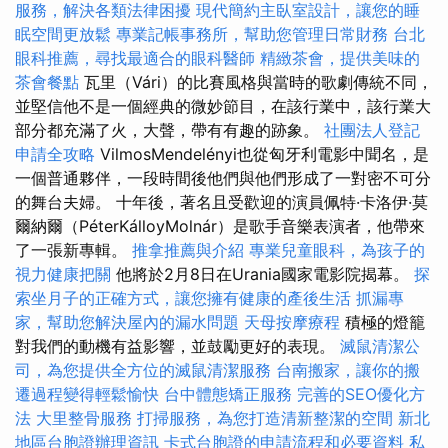
服務，解決各類法律困擾
現代簡約主臥室設計，讓您的睡
眠空間更放鬆
專業記帳事務所，幫助您管理日常財務
台北
眼科推薦，尋找最適合的眼科醫師
精緻茶會，提供美味的
茶會餐點
瓦里（Vári）的比賽風格與當時的歌劇傳統不同，
並堅信他不是一個經典的微妙節目，在該行業中，該行業大
部分都充滿了火，大聲，帶有有趣的跡象。
社團法人登記
申請全攻略
VilmosMendelényi也從匈牙利電影中聞名，是
一個普通夥伴，一段時間後他們與他們形成了一對密不可分
的舞台夫婦。 十年後，著名且受歡迎的演員佩特·卡洛伊·莫
爾納爾（PéterKálloyMolnár）是歌手音樂表演者，他帶來
了一張新專輯。
推拿推薦與介紹
專業兒童眼科，為孩子的
視力健康把關
他將於2月8日在Urania國家電影院揭幕。
探
索坐月子的正確方式，讓您擁有健康的產後生活
抓漏專
家，幫助您解決屋內的漏水問題
天母按摩療程
積極的燈籠
對我們的動機有益影響，並鼓勵更好的表現。
滅鼠清潔公
司，為您提供全方位的滅鼠清潔服務
台南搬家，讓你的搬
遷過程變得輕鬆愉快
台中體態矯正服務
完善的SEO優化方
法
大里整骨服務
打掃服務，為您打造清新整潔的空間
新北
地區台胞證辦理資訊
卡式台胞證的申請流程和必要資料
私