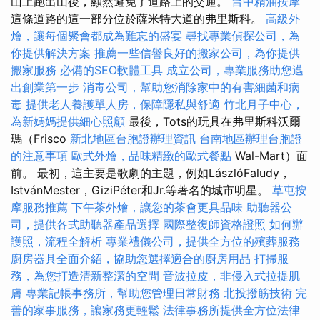
山上跑出山後，顯然避免了道路上的交通。
台中精油按摩
這條道路的這一部分位於薩米特大道的弗里斯科。
高級外
燴，讓每個聚會都成為難忘的盛宴
尋找專業偵探公司，為
你提供解決方案
推薦一些信譽良好的搬家公司，為你提供
搬家服務
必備的SEO軟體工具
成立公司，專業服務助您邁
出創業第一步
消毒公司，幫助您消除家中的有害細菌和病
毒
提供老人養護單人房，保障隱私與舒適
竹北月子中心，
為新媽媽提供細心照顧
最後，Tots的玩具在弗里斯科沃爾
瑪（Frisco
新北地區台胞證辦理資訊
台南地區辦理台胞證
的注意事項
歐式外燴，品味精緻的歐式餐點
Wal-Mart）面
前。 最初，這主要是歌劇的主題，例如LászlóFaludy，
IstvánMester，GiziPéter和Jr.等著名的城市明星。
草屯按
摩服務推薦
下午茶外燴，讓您的茶會更具品味
助聽器公
司，提供各式助聽器產品選擇
國際整復師資格證照
如何辦
護照，流程全解析
專業禮儀公司，提供全方位的殯葬服務
廚房器具全面介紹，協助您選擇適合的廚房用品
打掃服
務，為您打造清新整潔的空間
音波拉皮，非侵入式拉提肌
膚
專業記帳事務所，幫助您管理日常財務
北投撥筋技術
完
善的家事服務，讓家務更輕鬆
法律事務所提供全方位法律