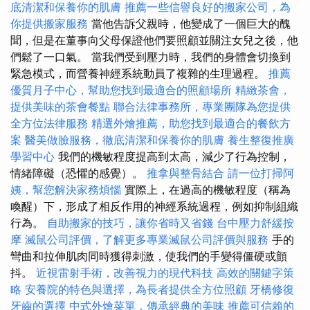
底清潔和保養你的肌膚
推薦一些信譽良好的搬家公司，為
你提供搬家服務
當他告訴父親時，他變成了一個巨大的醜
聞，但是在董事向父母保證他們要照顧並關注女兒之後，他
們鬆了一口氣。 當我們受到壓力時，我們的身體會切換到
緊急模式，而營養神經系統動員了複雜的生理過程。
推薦
優質月子中心，幫助您找到最適合的照顧場所
精緻茶會，
提供美味的茶會餐點
聯合法律事務所，專業團隊為您提供
全方位法律服務
精選外燴推薦，助您找到最適合的餐飲方
案
醫美做臉服務，徹底清潔和保養你的肌膚
養生整復推廣
學習中心
我們的機敏程度提高到太高，減少了行為控制，
情緒障礙（恐懼的感覺）。
推拿與整骨結合
請一位打掃阿
姨，幫您解決家務煩惱
實際上，在過高的機敏程度（稱為
喚醒）下，形成了相反作用的神經系統過程，例如抑制組織
行為。
自助搬家的技巧，讓你省時又省錢
台中壓力舒緩按
摩
滅鼠公司評價，了解更多專業滅鼠公司評價與服務
手的
彎曲和拉伸肌肉同時獲得刺激，使我們的手變得僵硬或顫
抖。
近視雷射手術，改善視力的現代科技
高效的關鍵字策
略
安養院的特色與選擇，為長者提供全方位照顧
牙橋修復
牙齒的選擇
中式外燴菜單，傳承經典的美味
推薦可信賴的