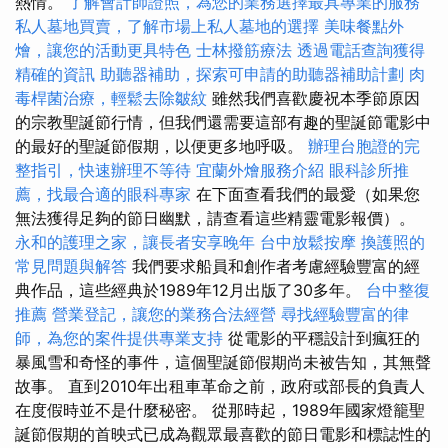
熱情。
了解會計師證照，為您的業務選擇最具專業的服務
私人墓地買賣，了解市場上私人墓地的選擇
美味餐點外
燴，讓您的活動更具特色
士林撥筋療法
透過電話查詢獲得
精確的資訊
助聽器補助，探索可申請的助聽器補助計劃
肉
毒桿菌治療，輕鬆去除皺紋
雖然我們喜歡慶祝本季節原因
的宗教聖誕節行情，但我們還需要這部有趣的聖誕節電影中
的最好的聖誕節假期，以便更多地呼吸。
辦理台胞證的完
整指引，快速辦理不等待
宜蘭外燴服務介紹
眼科診所推
薦，找最合適的眼科專家
在下面查看我們的最愛（如果您
無法獲得足夠的節日幽默，請查看這些精靈電影報價）。
永和的護理之家，讓長者安享晚年
台中放鬆按摩
換護照的
常見問題與解答
我們要求船員和創作者考慮經驗豐富的經
典作品，這些經典於1989年12月出版了30多年。
台中整復
推薦
營業登記，讓您的業務合法經營
尋找經驗豐富的律
師，為您的案件提供專業支持
從電影的平穩設計到瘋狂的
暴風雪和奇怪的事件，這個聖誕節假期尚未被告知，其無聲
故事。 直到2010年出租車革命之前，政府或部長的負責人
在度假時並不是什麼秘密。 從那時起，1989年國家燈籠聖
誕節假期的首映式已成為觀眾最喜歡的節日電影和標誌性的