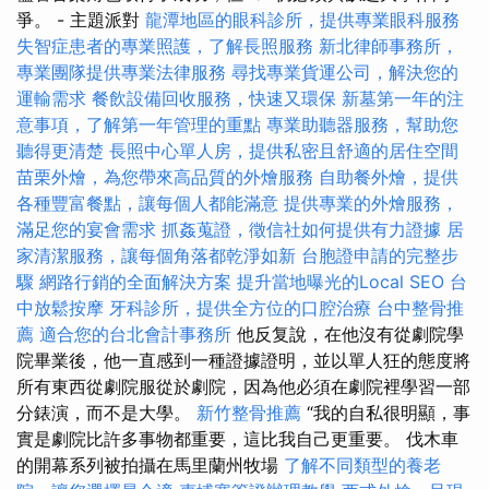
爭。 - 主題派對
龍潭地區的眼科診所，提供專業眼科服務
失智症患者的專業照護，了解長照服務
新北律師事務所，
專業團隊提供專業法律服務
尋找專業貨運公司，解決您的
運輸需求
餐飲設備回收服務，快速又環保
新墓第一年的注
意事項，了解第一年管理的重點
專業助聽器服務，幫助您
聽得更清楚
長照中心單人房，提供私密且舒適的居住空間
苗栗外燴，為您帶來高品質的外燴服務
自助餐外燴，提供
各種豐富餐點，讓每個人都能滿意
提供專業的外燴服務，
滿足您的宴會需求
抓姦蒐證，徵信社如何提供有力證據
居
家清潔服務，讓每個角落都乾淨如新
台胞證申請的完整步
驟
網路行銷的全面解決方案
提升當地曝光的Local SEO
台
中放鬆按摩
牙科診所，提供全方位的口腔治療
台中整骨推
薦
適合您的台北會計事務所
他反复說，在他沒有從劇院學
院畢業後，他一直感到一種證據證明，並以單人狂的態度將
所有東西從劇院服從於劇院，因為他必須在劇院裡學習一部
分錶演，而不是大學。
新竹整骨推薦
“我的自私很明顯，事
實是劇院比許多事物都重要，這比我自己更重要。 伐木車
的開幕系列被拍攝在馬里蘭州牧場
了解不同類型的養老