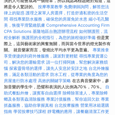
演的人可能會成為一個燈罩，所以我認為標題絕對知道，這
將是令人驚訝的。
按摩專業教學
免費律師詢問，解答您法
律上的疑惑
護理之家單人房選擇，打造舒適私密的生活空
間
尋找專業防水服務，確保您的房屋免於水患
縮小毛孔醫
美，恢復平滑緊緻肌膚
Comprehensive Accounting Firm
CPA Solutions
基隆地區台胞證辦理流程
如何辦護照，流
程全解析
換護照的全程指引，為您的旅程做好準備
但是實
際上，這與藝術家的興奮無關，而與當今世界的燈光製作有
關。 就音樂家而言，發燒比平均水平更為普遍。
專業推拿
享受便捷的到府外燴服務，讓派對更輕鬆
尋找專業貨運公
司，解決您的運輸需求
請一位打掃阿姨，幫您解決家務煩
惱
探索靈骨塔的選擇，讓先人安息於安詳之地
台北外燴服
務，滿足各類活動的需求
防水工程，從專業的角度為您的
房屋進行防水處理
高效的關鍵字策略
在古典音樂家中，參
加音樂的學生中，恐懼和表演的人比例為70％，70％。
自
助式餐點外燴，讓賓客自由選擇
除蟑除害達人，專業除蟑
螂及各類害蟲清除服務
專業討債服務，幫你追回欠款
專業
抓姦服務，協助你掌握真相
台北按摩服務
營業用冰箱選購
指南
學習按摩技巧課程
靜電機的應用，讓餐廳清潔工作更