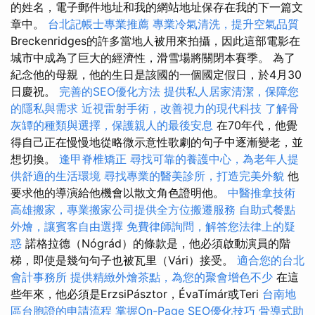
的姓名，電子郵件地址和我的網站地址保存在我的下一篇文
章中。
台北記帳士專業推薦
專業冷氣清洗，提升空氣品質
Breckenridges的許多當地人被用來拍攝，因此這部電影在
城市中成為了巨大的經濟性，滑雪場將關閉本賽季。 為了
紀念他的母親，他的生日是該國的一個國定假日，於4月30
日慶祝。
完善的SEO優化方法
提供私人居家清潔，保障您
的隱私與需求
近視雷射手術，改善視力的現代科技
了解骨
灰罈的種類與選擇，保護親人的最後安息
在70年代，他覺
得自己正在慢慢地從略微示意性歌劇的句子中逐漸變老，並​​
想切換。
逢甲脊椎矯正
尋找可靠的養護中心，為老年人提
供舒適的生活環境
尋找專業的醫美診所，打造完美外貌
他
要求他的導演給他機會以散文角色證明他。
中醫推拿技術
高雄搬家，專業搬家公司提供全方位搬遷服務
自助式餐點
外燴，讓賓客自由選擇
免費律師詢問，解答您法律上的疑
惑
諾格拉德（Nógrád）的條款是，他必須啟動演員的階
梯，即使是幾句句子也被瓦里（Vári）接受。
適合您的台北
會計事務所
提供精緻外燴茶點，為您的聚會增色不少
在這
些年來，他必須是ErzsiPásztor，ÉvaTímár或Teri
台南地
區台胞證的申請流程
掌握On-Page SEO優化技巧
骨導式助