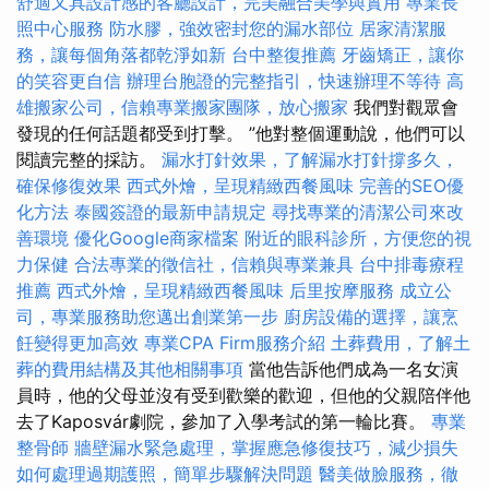
舒適又具設計感的客廳設計，完美融合美學與實用
專業長
照中心服務
防水膠，強效密封您的漏水部位
居家清潔服
務，讓每個角落都乾淨如新
台中整復推薦
牙齒矯正，讓你
的笑容更自信
辦理台胞證的完整指引，快速辦理不等待
高
雄搬家公司，信賴專業搬家團隊，放心搬家
我們對觀眾會
發現的任何話題都受到打擊。 ”他對整個運動說，他們可以
閱讀完整的採訪。
漏水打針效果，了解漏水打針撐多久，
確保修復效果
西式外燴，呈現精緻西餐風味
完善的SEO優
化方法
泰國簽證的最新申請規定
尋找專業的清潔公司來改
善環境
優化Google商家檔案
附近的眼科診所，方便您的視
力保健
合法專業的徵信社，信賴與專業兼具
台中排毒療程
推薦
西式外燴，呈現精緻西餐風味
后里按摩服務
成立公
司，專業服務助您邁出創業第一步
廚房設備的選擇，讓烹
飪變得更加高效
專業CPA Firm服務介紹
土葬費用，了解土
葬的費用結構及其他相關事項
當他告訴他們成為一名女演
員時，他的父母並沒有受到歡樂的歡迎，但他的父親陪伴他
去了Kaposvár劇院，參加了入學考試的第一輪比賽。
專業
整骨師
牆壁漏水緊急處理，掌握應急修復技巧，減少損失
如何處理過期護照，簡單步驟解決問題
醫美做臉服務，徹