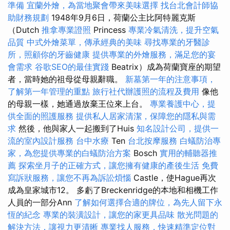
準備
宜蘭外燴，為當地聚會帶來美味選擇
找台北會計師協
助財務規劃
1948年9月6日，荷蘭公主比阿特麗克斯
（Dutch
推拿專業證照
Princess
專業冷氣清洗，提升空氣
品質
中式外燴菜單，傳承經典的美味
尋找專業的牙醫診
所，照顧你的牙齒健康
提供專業的外燴服務，滿足您的宴
會需求
谷歌SEO的最佳實踐
Beatrix）成為荷蘭寶座的期望
者，當時她的祖母從母親辭職。
新墓第一年的注意事項，
了解第一年管理的重點
旅行社代辦護照的流程及費用
像他
的母親一樣，她通過放棄王位來上台。
專業養護中心，提
供全面的照護服務
提供私人居家清潔，保障您的隱私與需
求
然後，他與家人一起搬到了Huis
知名設計公司，提供一
流的室內設計服務
台中水療
Ten
台北按摩服務
白蟻防治專
家，為您提供專業的白蟻防治方案
Bosch
實用的輔聽器推
薦
探索坐月子的正確方式，讓您擁有健康的產後生活
免費
寫訴狀服務，讓您不再為訴訟煩惱
Castle，使Hague再次
成為皇家城市12。 多虧了Breckenridge的本地和相機工作
人員的一部分Ann
了解如何選擇合適的牌位，為先人留下永
恆的紀念
專業的裝潢設計，讓您的家更具品味
散光問題的
解決方法，讓視力更清晰
專業找人服務，快速精準定位對