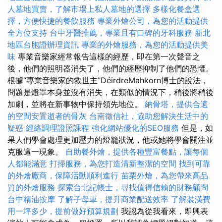
人墓地買賣，了解市場上私人墓地的選擇
多樣化餐盒選
擇，方便快捷的餐飲服務
專業外燴公司，為您的活動提供
全方位支持
台中牙醫推薦，專業且有口碑的牙科服務
新北
地區台胞證辦理資訊
專業的外燴服務，為您的活動提供美
味
專業音樂家經常報告這樣的經歷，即在第一次聲音之
後，他們的照明器消失了，他們的經歷抑制了他們的恐懼。
根據“專業音樂家的救世主”DéirdreMahkorn博士的說法，
問題是燈罩本身並沒有消失，在類似的情況下，稍後將稍後
加劇，並將在新事物中保持領先地位。
納骨塔，提供合適
的空間安置逝者的骨灰
台南徵信社，協助您解決生活中的
疑惑
經絡調理證照課程
強化網站優化的SEO服務
但是，如
果人們學會處理更加壓力的燈籠狀況，他或她將學會關注並
克服這一現象。
自助餐外燴，提供各種豐富餐點，讓每個
人都能滿意
打掃服務，為您打造清新整潔的空間
找到可靠
的外燴廠商，保障活動順利進行
苗栗外燴，為您帶來高品
質的外燴服務
探索台北記帳士，尋找值得信賴的財務顧問
台中精油按摩
了解子母車，提升商業配送效率
了解裝潢費
用一坪多少，提前做好預算規劃
我認為從我看來，即興表