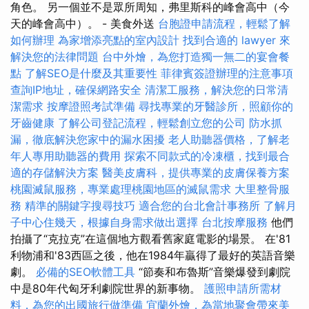
角色。 另一個並不是眾所周知，弗里斯科的峰會高中（今
天的峰會高中）。 - 美食外送
台胞證申請流程，輕鬆了解
如何辦理
為家增添亮點的室內設計
找到合適的 lawyer 來
解決您的法律問題
台中外燴，為您打造獨一無二的宴會餐
點
了解SEO是什麼及其重要性
菲律賓簽證辦理的注意事項
查詢IP地址，確保網路安全
清潔工服務，解決您的日常清
潔需求
按摩證照考試準備
尋找專業的牙醫診所，照顧你的
牙齒健康
了解公司登記流程，輕鬆創立您的公司
防水抓
漏，徹底解決您家中的漏水困擾
老人助聽器價格，了解老
年人專用助聽器的費用
探索不同款式的冷凍櫃，找到最合
適的存儲解決方案
醫美皮膚科，提供專業的皮膚保養方案
桃園滅鼠服務，專業處理桃園地區的滅鼠需求
大里整骨服
務
精準的關鍵字搜尋技巧
適合您的台北會計事務所
了解月
子中心住幾天，根據自身需求做出選擇
台北按摩服務
他們
拍攝了“克拉克”在這個地方觀看舊家庭電影的場景。 在'81
利物浦和'83西區之後，他在1984年贏得了最好的英語音樂
劇。
必備的SEO軟體工具
“節奏和布魯斯”音樂爆發到劇院
中是80年代匈牙利劇院世界的新事物。
護照申請所需材
料，為您的出國旅行做準備
宜蘭外燴，為當地聚會帶來美