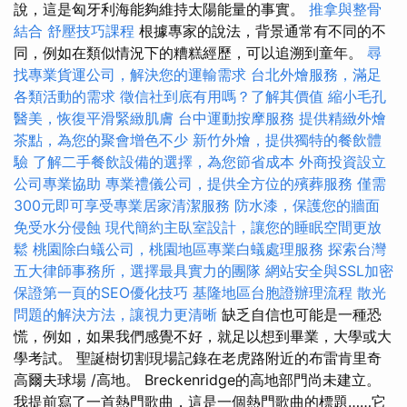
說，這是匈牙利海能夠維持太陽能量的事實。
推拿與整骨
結合
舒壓技巧課程
根據專家的說法，背景通常有不同的不
同，例如在類似情況下的糟糕經歷，可以追溯到童年。
尋
找專業貨運公司，解決您的運輸需求
台北外燴服務，滿足
各類活動的需求
徵信社到底有用嗎？了解其價值
縮小毛孔
醫美，恢復平滑緊緻肌膚
台中運動按摩服務
提供精緻外燴
茶點，為您的聚會增色不少
新竹外燴，提供獨特的餐飲體
驗
了解二手餐飲設備的選擇，為您節省成本
外商投資設立
公司專業協助
專業禮儀公司，提供全方位的殯葬服務
僅需
300元即可享受專業居家清潔服務
防水漆，保護您的牆面
免受水分侵蝕
現代簡約主臥室設計，讓您的睡眠空間更放
鬆
桃園除白蟻公司，桃園地區專業白蟻處理服務
探索台灣
五大律師事務所，選擇最具實力的團隊
網站安全與SSL加密
保證第一頁的SEO優化技巧
基隆地區台胞證辦理流程
散光
問題的解決方法，讓視力更清晰
缺乏自信也可能是一種恐
慌，例如，如果我們感覺不好，就足以想到畢業，大學或大
學考試。 聖誕樹切割現場記錄在老虎路附近的布雷肯里奇
高爾夫球場 /高地。 Breckenridge的高地部門尚未建立。
我提前寫了一首熱門歌曲，這是一個熱門歌曲的標題……它