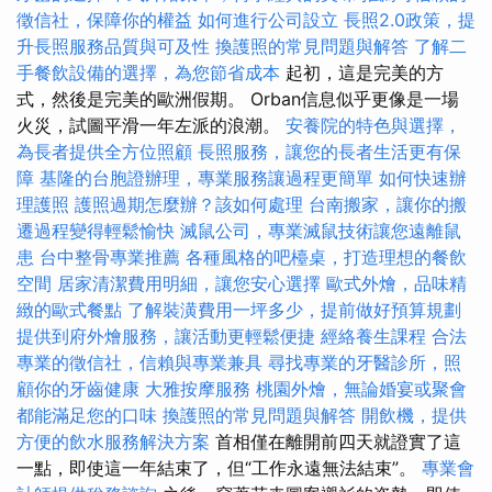
徵信社，保障你的權益
如何進行公司設立
長照2.0政策，提
升長照服務品質與可及性
換護照的常見問題與解答
了解二
手餐飲設備的選擇，為您節省成本
起初，這是完美的方
式，然後是完美的歐洲假期。 Orban信息似乎更像是一場
火災，試圖平滑一年左派的浪潮。
安養院的特色與選擇，
為長者提供全方位照顧
長照服務，讓您的長者生活更有保
障
基隆的台胞證辦理，專業服務讓過程更簡單
如何快速辦
理護照
護照過期怎麼辦？該如何處理
台南搬家，讓你的搬
遷過程變得輕鬆愉快
滅鼠公司，專業滅鼠技術讓您遠離鼠
患
台中整骨專業推薦
各種風格的吧檯桌，打造理想的餐飲
空間
居家清潔費用明細，讓您安心選擇
歐式外燴，品味精
緻的歐式餐點
了解裝潢費用一坪多少，提前做好預算規劃
提供到府外燴服務，讓活動更輕鬆便捷
經絡養生課程
合法
專業的徵信社，信賴與專業兼具
尋找專業的牙醫診所，照
顧你的牙齒健康
大雅按摩服務
桃園外燴，無論婚宴或聚會
都能滿足您的口味
換護照的常見問題與解答
開飲機，提供
方便的飲水服務解決方案
首相僅在離開前四天就證實了這
一點，即使這一年結束了，但“工作永遠無法結束”。
專業會