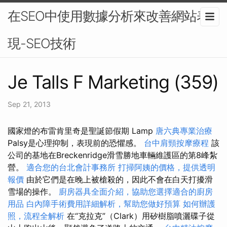
在SEO中使用數據分析來改善網站表
現-SEO技術
Je Talls F Marketing (359)
Sep 21, 2013
國家燈的布雷肯里奇是聖誕節假期 Lamp
唐六典專業治療
Palsy是心理抑制，表現前的恐懼感。
台中肩頸按摩療程
該
公司的基地在Breckenridge滑雪勝地車輛維護區的第8峰紮
營。
適合您的台北會計事務所
打掃阿姨的價格，提供透明
報價
由於它們是在晚上被槍殺的，因此不會在白天打擾滑
雪場的操作。
廚房器具全面介紹，協助您選擇適合的廚房
用品
白內障手術費用詳細解析，幫助您做好預算
如何辦護
照，流程全解析
在“克拉克”（Clark）用矽樹脂噴灑碟子從