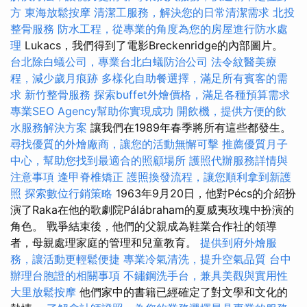
方
東海放鬆按摩
清潔工服務，解決您的日常清潔需求
北投
整骨服務
防水工程，從專業的角度為您的房屋進行防水處
理
Lukacs，我們得到了電影Breckenridge的內部圖片。
台北除白蟻公司，專業台北白蟻防治公司
法令紋醫美療
程，減少歲月痕跡
多樣化自助餐選擇，滿足所有賓客的需
求
新竹整骨服務
探索buffet外燴價格，滿足各種預算需求
專業SEO Agency幫助你實現成功
開飲機，提供方便的飲
水服務解決方案
讓我們在1989年春季將所有這些都發生。
尋找優質的外燴廠商，讓您的活動無懈可擊
推薦優質月子
中心，幫助您找到最適合的照顧場所
護照代辦服務詳情與
注意事項
逢甲脊椎矯正
護照換發流程，讓您順利拿到新護
照
探索數位行銷策略
1963年9月20日，他對Pécs的介紹扮
演了Raka在他的歌劇院Pálábraham的夏威夷玫瑰中扮演的
角色。 戰爭結束後，他們的父親成為鞋業合作社的領導
者，母親處理家庭的管理和兒童教育。
提供到府外燴服
務，讓活動更輕鬆便捷
專業冷氣清洗，提升空氣品質
台中
辦理台胞證的相關事項
不鏽鋼洗手台，兼具美觀與實用性
大里放鬆按摩
他們家中的書籍已經確定了對文學和文化的