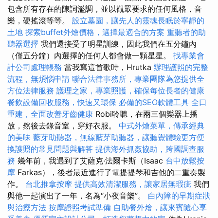
包含所有存在的陳詞濫調，並以觀眾要求的任何風格，音
樂，硬搖滾等等。
設立墓園，讓先人的靈魂長眠於寧靜的
土地
探索buffet外燴價格，選擇最適合的方案
重聽者的助
聽器選擇
我們還接受了明星訓練，因此我們在五分鐘內
（僅五分鐘）內選擇的任何人都會做一顆星星。
找專業會
計公司處理帳務
當我寫這首歌時，Hrutka
辦理護照的完整
流程，無煩惱申請
聯合法律事務所，專業團隊為您提供全
方位法律服務
護理之家，專業照護，確保每位長者的健康
餐飲設備回收服務，快速又環保
必備的SEO軟體工具
全口
重建，全面改善牙齒健康
Robi聆聽，在兩三個樂器上播
放，然後去錄音室，穿好衣服。
中式外燴菜單，傳承經典
的美味
藍芽助聽器，無線藍芽助聽器，讓聽覺體驗更方便
換護照的常見問題與解答
提供海外抓姦協助，跨國調查服
務
幾年前，我遇到了艾薩克·法爾卡斯（Isaac
台中放鬆按
摩
Farkas），後者最近進行了電提提琴和吉他的二重奏製
作。
台北推拿按摩
提供高效清潔服務，讓家居無瑕疵
我們
與他一起演出了一年，名為“小夜音樂”。
白內障的早期症狀
與治療方法
按摩證照考試準備
自助餐外燴，讓來賓隨心享