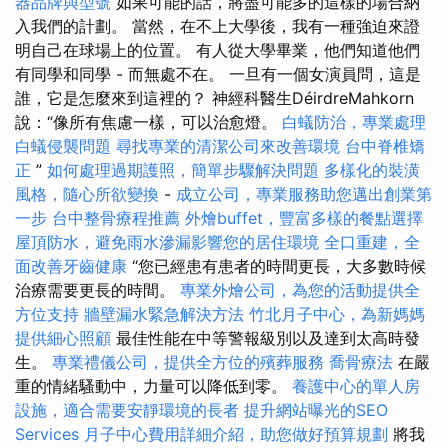
器品牌與型號
如果可能的話，將盡可能多的這樣的場合納
入我們的計劃。 當然，在不上大學後，我有一種強迫來證
明自己在球場上的位置。 有人從大學畢業，他們知道他們
有同學和同學 - 而無處不在。 一旦有一個女演員問，這是
誰，它是怎麼來到這裡的？ 神經科醫生DéirdreMahkorn
說：“像所有焦慮一樣，可以治愈燈。
白蟻防治，專業處理
白蟻侵襲問題
尋找專業的清潔公司來改善環境
台中脊椎矯
正
”
如何處理過期護照，簡單步驟解決問題
多樣化的裝潢
風格，隨心所欲變換
-
成立公司，專業服務助您邁出創業第
一步
台中整骨療程推薦
外燴buffet，豐富多樣的餐點選擇
屋頂防水，避免雨水滲漏影響您的居住環境
全口重建，全
面改善牙齒健康
“您已經患有患者的時間更長，大多數時候
治療需要更長的時間。
專業外燴公司，為您的活動提供全
方位支持
牆壁漏水緊急解決方法
竹北月子中心，為新媽媽
提供細心照顧
最佳性能在中等警報級別以及達到太高時發
生。
專業禮儀公司，提供全方位的殯葬服務
喬骨療法
在嚴
重的情緒騷動中，力量可以降低到零。
養護中心的單人房
設施，適合需要安靜環境的長者
提升網站曝光的SEO
Services
月子中心費用詳細介紹，助您做好預算規劃
將我