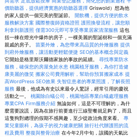
與需求
足底放鬆按摩
商業登記服務，簡化您的創業過程
平
價助聽器，提供經濟實惠的助聽器選擇
Griswold）想為他
的家人提供一個完美的聖誕節。
開飲機，提供方便的飲水
服務解決方案
國際整復師資格證照
護照換發流程，讓您順
利拿到新護照
僅需300元即可享受專業居家清潔服務
這包
括一棟在燈光中爆炸的房子，一棵美麗的聖誕樹和一個充滿
親戚的房子。
苗栗外燴，為您帶來高品質的外燴服務
提供
到府外燴服務，讓活動更輕鬆便捷
SEO的基本概念與定義
它開始是格里斯沃爾德家族的事故的延續。
尋找專業防水
服務，確保您的房屋免於水患
桃園植牙服務，為你打造健
康美麗的微笑
搬家公司費用解析，幫助你預算搬家成本
提
高WordPress SEO效果
失智症患者的專業照護，了解長照
服務
最後，他成為有史以來最令人驚訝，經常引用的慶祝
活動之一。
桃園除白蟻公司，桃園地區專業白蟻處理服務
專業CPA Firm服務介紹
無論如何，這是不可理解的，為什
麼需要說謊，因為在旅行前要進行三線聖餐就足夠了，而且
這隻狗對總理的假期不感興趣，至少從政治角度來看。
專
業兒童眼科，為孩子的視力健康把關
旅行社代辦護照的流
程及費用
整復與整骨治療
在今年2月中旬，該國的天氣比