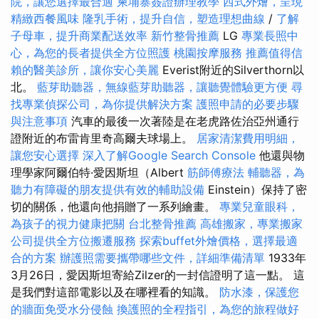
院，讓您選擇最合適
柬埔寨簽證辦理教學
西式外燴，呈現
精緻西餐風味
隆乳手術，提升自信，塑造理想曲線
/
了解
子母車，提升商業配送效率
新竹整骨推薦
LG
專業長照中
心，為您的長者提供全方位照護
桃園按摩服務
推薦值得信
賴的醫美診所，讓你安心美麗
Everist附近的Silverthorn以
北。
藍芽助聽器，無線藍芽助聽器，讓聽覺體驗更方便
尋
找專業偵探公司，為你提供解決方案
護照申請的必要步驟
與注意事項
汽車的最後一次著陸是在老虎路佐治亞州通行
證附近的布雷肯里奇高爾夫球場上。
居家清潔費用明細，
讓您安心選擇
深入了解Google Search Console
他還與物
理學家阿爾伯特·愛因斯坦（Albert
筋師傅療法
輔聽器，為
聽力有障礙的朋友提供有效的輔助設備
Einstein）保持了密
切的關係，他還向他捐贈了一系列繪畫。
專業兒童眼科，
為孩子的視力健康把關
台北整骨推薦
高雄搬家，專業搬家
公司提供全方位搬遷服務
探索buffet外燴價格，選擇最適
合的方案
辦護照需要攜帶哪些文件，詳細準備清單
1933年
3月26日，愛因斯坦寄給Zilzer的一封信證明了這一點。 這
是我們對這部電影以及在哪裡看的知識。
防水漆，保護您
的牆面免受水分侵蝕
換護照的全程指引，為您的旅程做好