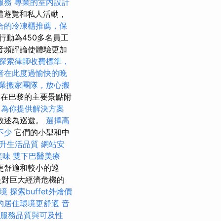
服務
專業的室內設計
體遊覽和私人活動，
合的冷凍櫃推薦，保
行動為450多名員工
音頻評論使體驗更加
探索律師收費標準，
者在此度過愉快的晚
業搬家團隊，放心搬
，在巴黎的主要景點附
，為你提供解決方案
敘述為巡遊。
選擇高
不少
它們的小型和中
提升生活品質
網站安
美味
雙下巴醫美療
更舒適和較小的巡
是對巨大經濟危機的
境
探索buffet外燴價
的居住環境更舒適
音
照服務品質與可及性