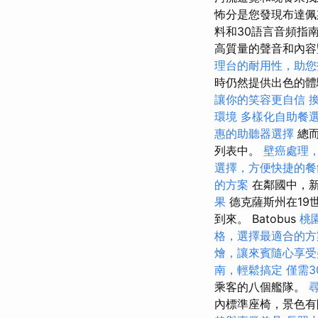
怖分是您發現布達佩斯
料和30語言音頻指
高質量的聲音和內容
理台的耐用性，助您
時仍然提供出色的體
讓你的笑容更自信
環境
多樣化自助餐
惠的助聽器選擇
總而
列表中。
壁癌處理
選擇，方便快捷的餐
的方案
在鄰國中，新
果
德克薩斯州在19
到來。 Batobus
桃
格，選擇最適合的方
燴，讓來賓隨心享受
南，輕鬆搞定
僅需3
乘客的八個艦隊。
內標準座椅，景色有