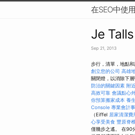
在SEO中使
Je Tall
Sep 21, 2013
步行，清單，地點和
創立您的公司
高雄
關閉燈，以消除下
防治的關鍵因素
附
高效可靠
會議點心
你預算搬家成本
養
Console
專業會計
（Eiffel
居家清潔費
心享受美食
豐原脊
僅幾步之遙。 在9