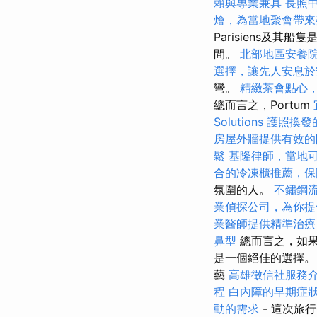
賴與專業兼具
長照
燴，為當地聚會帶來
Parisiens及
間。
北部地區安養
選擇，讓先人安息於
彎。
精緻茶會點心
總而言之，Portum
Solutions
護照換發
房屋外牆提供有效的
鬆
基隆律師，當地
合的冷凍櫃推薦，保
氛圍的人。
不鏽鋼
業偵探公司，為你提
業醫師提供精準治療
鼻型
總而言之，如果
是一個絕佳的選擇
藝
高雄徵信社服務
程
白內障的早期症
動的需求
- 這次旅