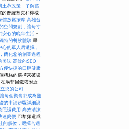
灣土葬政策，了解當
需的普羅塞克和檸檬
身體放鬆按摩
高雄台
的空間規劃，讓每寸
供安心的晚年生活
-
獨特的餐飲體驗
畢
中心的單人房選擇，
，簡化您的創業過程
的美味
高效的SEO
方便快捷的口腔健康
個糟糕的選擇來破壞
 在埃菲爾鐵塔附近
創立您的公司
讓每個聚會都成為難
證的申請步驟詳細說
後照護費用
高效清潔
快速簡便
巴黎頻道成
社的價位，選擇合適