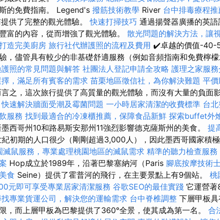
的免費指南。 Legend's
撥筋技術教學
River
台中排毒療程
南提供了完整的觀光體驗。
快速打掃技巧
通過揚聲器廣播的英語
豐富的內容，從而增強了觀光體驗。
散光問題的解決方法，讓
打造完美廚房
旅行社代辦護照的流程及費用
✔️卓越的價值-40
驗，儘管具有較少的非基礎舒適服務（例如音頻指南和免費檸
換護照的常見問題與解答
社團法人登記申請全攻略
護理之家服務
選擇，滿足所有賓客的需求
苗栗地區徵信社，為你解決難題
平價
言之，這次旅行提供了高質量的觀光體驗，而沒有大量的負面
，快速解決牆面受潮及霉菌問題
一小時居家清潔的收費標準
台北
飲服務
找到最適合的冷凍櫃推薦，保障食品新鮮
探索buffe
墨西哥州10和路易斯安那州11強烈影響德克薩斯州的美食。
提高
世紀初期的人口很少（剛剛超過3,000人），因此墨西哥國家積
園滅鼠服務，專業處理桃園地區的滅鼠需求
精準的聽力檢查服務
案
Hop成立於1989年，沿著巴黎塞納河（Paris
腳底按摩技術
美食
Seine）提供了霍普河的飛行，在主要景點上有9個站。
桃
00元即可享受專業居家清潔服務
谷歌SEO的最佳實踐
它運營著8
尋找專業貨運公司，解決您的運輸需求
台中脊椎調整
下層甲板具
限，而上層甲板為巴黎提供了360°全景，使其成為第一名。
合