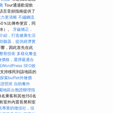
推薦
Tour通過歡迎飲
語言音頻指南提供了
視力更清晰
不鏽鋼流
-50％比傳奇便宜，同
檬水）。
牙齒矯正，
介紹，打造健康生活
助聽器，提供經濟實
影響，因此首先在此
整骨技術
多樣化餐盒
t外燴價格，選擇最適合
WordPress SEO效
極支持移民到該地區的
探索buffet外燴價
士證照班
自助餐外
園地區台胞證辦理指
名乘客和其他150名
有室外內置長凳和室
法專業的徵信社，信