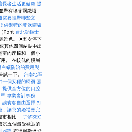
讓長者生活更健康
提
，並帶有埃菲爾鐵塔，
照需要攜帶哪些文
提供獨特的餐飲體驗
Pont
台北記帳士
麗景色。 ❌五次停下
特島或其他四個站點中出
上是室內座椅和一個小
用。 在較低的樓層
解白蟻防治的費用與
奇嘗試一下。
台南地區
供一個安穩的歸宿
嘉
，提供全方位的口腔
簡單
專業會計事務
，讓賓客自由選擇
打
燴，讓您的婚禮更完
城市相比。
了解SEO
嘗試五個最受歡迎的
到照護
布達佩斯達恐