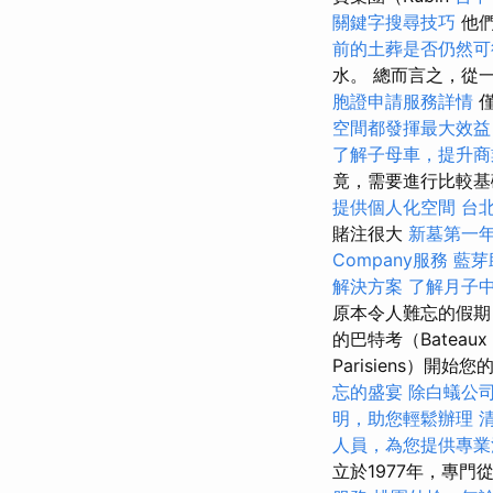
關鍵字搜尋技巧
他們
前的土葬是否仍然可
水。 總而言之，從
胞證申請服務詳情
僅
空間都發揮最大效益
了解子母車，提升商
竟，需要進行比較
提供個人化空間
台
賭注很大
新墓第一
Company服務
藍芽
解決方案
了解月子
原本令人難忘的假期
的巴特考（Bateaux
Parisiens）開
忘的盛宴
除白蟻公
明，助您輕鬆辦理
人員，為您提供專業
立於1977年，專