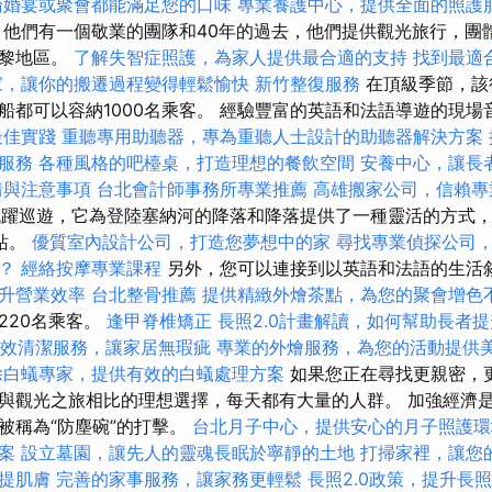
論婚宴或聚會都能滿足您的口味
專業養護中心，提供全面的照護
他們有一個敬業的團隊和40年的過去，他們提供觀光旅行，團
巴黎地區。
了解失智症照護，為家人提供最合適的支持
找到最適
家，讓你的搬遷過程變得輕鬆愉快
新竹整復服務
在頂級季節，該
船都可以容納1000名乘客。 經驗豐富的英語和法語導遊的現場
最佳實踐
重聽專用助聽器，專為重聽人士設計的助聽器解決方案
服務
各種風格的吧檯桌，打造理想的餐飲空間
安養中心，讓長
情與注意事項
台北會計師事務所專業推薦
高雄搬家公司，信賴專
一次跳躍巡遊，它為登陸塞納河的降落和降落提供了一種靈活的方式
站。
優質室內設計公司，打造您夢想中的家
尋找專業偵探公司
？
經絡按摩專業課程
另外，您可以連接到以英語和法語的生活
升營業效率
台北整骨推薦
提供精緻外燴茶點，為您的聚會增色
220名乘客。
逢甲脊椎矯正
長照2.0計畫解讀，如何幫助長者
效清潔服務，讓家居無瑕疵
專業的外燴服務，為您的活動提供
除白蟻專家，提供有效的白蟻處理方案
如果您正在尋找更親密，
與觀光之旅相比的理想選擇，每天都有大量的人群。 加強經濟
被稱為“防塵碗”的打擊。
台北月子中心，提供安心的月子照護環
案
設立墓園，讓先人的靈魂長眠於寧靜的土地
打掃家裡，讓您
提肌膚
完善的家事服務，讓家務更輕鬆
長照2.0政策，提升長