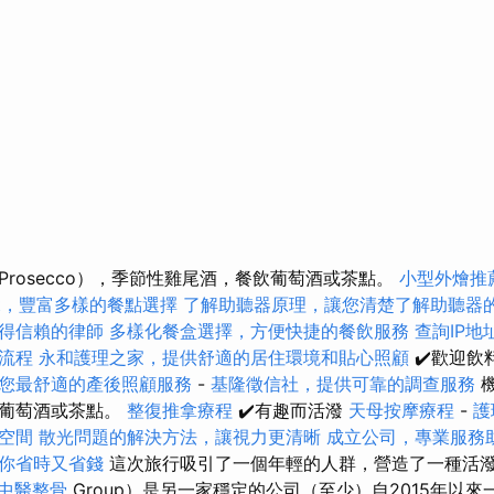
rosecco），季節性雞尾酒，餐飲葡萄酒或茶點。
小型外燴推
fet，豐富多樣的餐點選擇
了解助聽器原理，讓您清楚了解助聽器
得信賴的律師
多樣化餐盒選擇，方便快捷的餐飲服務
查詢IP
流程
永和護理之家，提供舒適的居住環境和貼心照顧
✔️歡迎飲
您最舒適的產後照顧服務
-
基隆徵信社，提供可靠的調查服務
機
購葡萄酒或茶點。
整復推拿療程
✔️有趣而活潑
天母按摩療程
-
護
空間
散光問題的解決方法，讓視力更清晰
成立公司，專業服務
你省時又省錢
這次旅行吸引了一個年輕的人群，營造了一種活潑
中醫整骨
Group）是另一家穩定的公司（至少）自2015年以