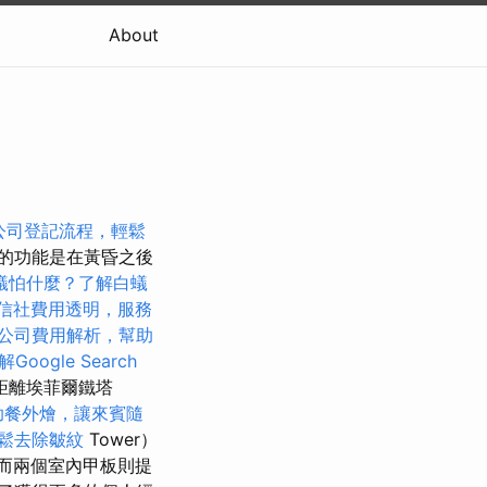
About
公司登記流程，輕鬆
的功能是在黃昏之後
蟻怕什麼？了解白蟻
信社費用透明，服務
公司費用解析，幫助
Google Search
，距離埃菲爾鐵塔
助餐外燴，讓來賓隨
鬆去除皺紋
Tower）
，而兩個室內甲板則提