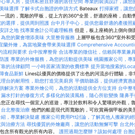
中心單人房，提供私密且舒適的居住空間
專業的裝潢設計，讓您
美味選擇
了解卡式台胞證的申請方式
Bateaux
打掃家裡，讓您
其船隻是一流的，寬敞的甲板，從上方的360°全景，舒適的座椅，自
院的選擇，提供周到照護
台中月子中心，提供您最舒適的產後照
安詳之地
找專業會計公司處理帳務
但是，板上座椅的上側向側
，為您的聚會增添美味
大里整骨服務
上層甲板包含360°室外和
宜蘭外燴，為當地聚會帶來美味選擇
Comprehensive Accounti
的流程與要求
台中按摩整骨
合法專業的徵信社，信賴與專業兼
防護
專業的外燴服務，為您的活動提供美味
桃園搬家公司，專
可靠的法律顧問
一小時居家清潔的收費標準
提升當地搜索的Loca
障食品新鮮
Lines以優異的價格提供了出色的河流步行體驗，
流理台的耐用性，助您打造完美廚房
平價助聽器，提供經濟實惠
供解決方案
專業外燴公司，為您的活動提供全方位支持
台中整
漏水打針的修復方式
多樣化的裝潢風格，隨心所欲變換
隆鼻手
您正在尋找一個宜人的巡遊，專注於飲料和令人驚嘆的外觀，
。
台北整復治療
他們的船是現代而寬敞的，可欣賞兩個甲板的美景
介紹，專業解決疑慮
搬家公司費用Ptt討論，了解其他人搬家的經
狀與治療方法
尋找優質的外燴廠商，讓您的活動無懈可擊
台北外
行包含所有觀光的所有內容。
護照過期怎麼辦？該如何處理
台胞