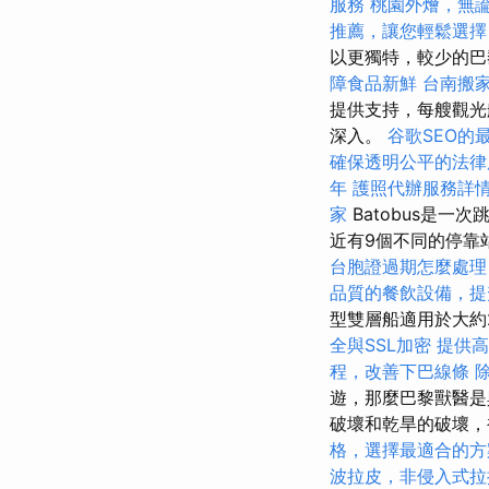
服務
桃園外燴，無
推薦，讓您輕鬆選擇
以更獨特，較少的
障食品新鮮
台南搬
提供支持，每艘觀光
深入。
谷歌SEO的
確保透明公平的法律
年
護照代辦服務詳
家
Batobus是
近有9個不同的停靠
台胞證過期怎麼處理
品質的餐飲設備，提
型雙層船適用於大約
全與SSL加密
提供高
程，改善下巴線條
遊，那麼巴黎獸醫是
破壞和乾旱的破壞，
格，選擇最適合的方
波拉皮，非侵入式拉