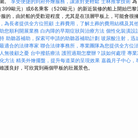
氛圍。
享受便捷的到府外燴服務，讓派對更輕鬆
士林推拿技術
為
客（399歐元）或6名乘客（520歐元）的新近裝修的船上開始巴
舒服的，由於船的受歡迎程度，尤其是在頂層甲板上，可能會很
，為長者提供全方位照顧
土葬費用，了解土葬的費用結構及其
助您順利開展業務
白內障的早期症狀與治療方法
個性化裝潢設
持
助聽器補助，探索可申請的助聽器補助計劃
玻尿酸注射，迅
最適合的法律專家
聯合法律事務所，專業團隊為您提供全方位
人無後顧之憂
台中撥筋療法
護照過期怎麼辦？該如何處理
專業
優化方法
精美外燴擺盤，提升每道菜的呈現效果
嘉義月子中心，
維護良好，可欣賞到兩個甲板的壯麗景色。