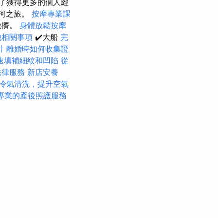
了獲得更多的個人經
黎河之旅。
按摩專業課
擁擠。
身體放鬆按摩
他相關事項
✔️大船
完
計
離婚時如何收集證
速填補細紋和凹陷
從
法律服務
新店安養
冷氣清洗，提升空氣
專業的產後照護服務