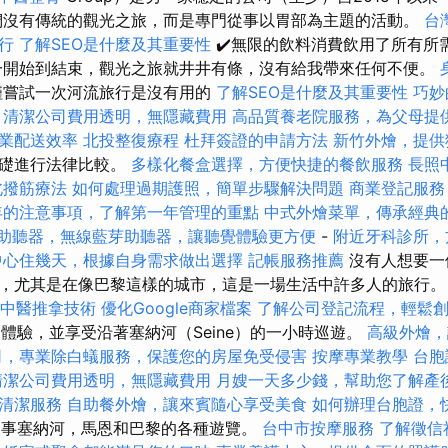
沒有傳統的觀光之旅，而是專門從事以胃部為主題的活動。
台
行
了解SEO是什麼及其重要性
✔️無限的飲料消費飲用了所有所
一開始到結束，觀光之旅就井井有條，沒有給我帶來任何不便。
嘗試一次河流旅行是沒有用的
了解SEO是什麼及其重要性
巧妙
清潔公司費用透明，無隱藏費用
高品質養老院服務，為父母提
業配送效率
北投整復療程
杜拜簽證的申請方法
新竹外燴，提供
基礎進行法律比較。
多樣化餐盒選擇，方便快捷的餐飲服務
長照
北撥筋療法
如何處理過期護照，簡單步驟解決問題
商業登記服務
年的注意事項，了解第一年管理的重點
中式外燴菜單，傳承經典
助聽器，無線藍芽助聽器，讓聽覺體驗更方便
-
附近牙科診所，
中心住幾天，根據自身需求做出選擇
記帳服務推薦
沒有人想要一
，尤其是在像巴黎這樣的城市，這是一場生活中許多人的旅行。
中醫推拿技術
優化Google商家檔案
了解公司登記流程，輕鬆
始您的體驗，並享受沿著塞納河（Seine）的一小時巡遊。
高級外燴，
司，專業除白蟻服務，保護您的房屋免受侵害
按摩專業教學
台胞
清潔公司費用透明，無隱藏費用
月嫂一天多少錢，幫助您了解產
清潔服務
自助餐外燴，讓來賓隨心享受美食
如何辦理台胞證，
門從事塞納河，馬恩和巴黎的各種遊覽。
台中市按摩服務
了解徵信