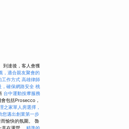
到達後，客人會獲
薦，適合親友聚會的
的工作方式
高雄律師
地址，確保網路安全
桃
料
台中運動按摩服務
會包括Prosecco，
理之家單人房選擇，
助您邁出創業第一步
而愉快的氛圍。 魯
來一直在運營。
精準的