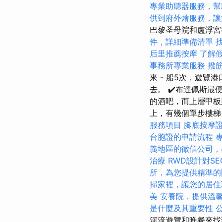
專業助聽器服務，幫
供到府外燴服務，讓
巴黎圣母院和盧浮
件，詳細準備清單
后里推薦按摩
了解
事務所專業服務
撥
來 - 船5次，遊覽
去。 ✔️布達佩斯最
的酒吧，而上層甲板
上，有幾個單步樓梯，
服務項目
腳底按摩
台胞證的申請流程
義地區的徵信公司，
治療
RWD設計對S
所，為您提供精準的
掃家裡，讓您的居住
美
安養院，提供溫
是什麼及其重要性
河流遊覽和晚餐來