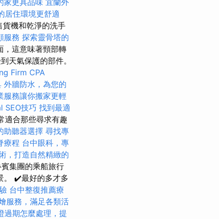
的家更具品味
宜蘭外
的居住環境更舒適
動售貨機和乾淨的洗手
顧服務
探索靈骨塔的
面，這意味著頸部轉
受到天氣保護的部件。
ng Firm CPA
具
外牆防水，為您的
業服務讓你搬家更輕
l SEO技巧
找到最適
非常適合那些尋求有趣
的助聽器選擇
尋找專
脊療程
台中眼科，專
術，打造自然精緻的
魯賓集團的乘船旅行
。 ✔️最好的多才多
驗
台中整復推薦療
燴服務，滿足各類活
證過期怎麼處理，提