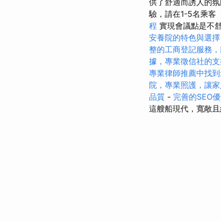
供了舒適而誘人的
驗，請在1-5名乘
程
實現會議點是不
安養院的特色與選擇
整的工商登記服務，
據，專業徵信社的支
專業律師推薦中找到
院，專業照護，讓家
品質
-
完善的SEO
這艘船現代，寬敞且