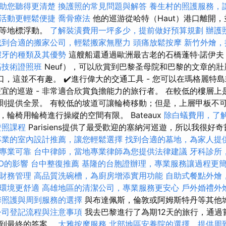
助您聽得更清楚
換護照的常見問題與解答
養生村的照護服務，
活動更輕鬆便捷
喬骨療法
他的巡游從哈特（Haut）港口離開
宮等地標浮動。
了解裝潢費用一坪多少，提前做好預算規劃
辦護
找到合適的搬家公司，輕鬆搬家無壓力
頭痛放鬆按摩
新竹外燴，
假牙的種類及其優勢
這艘船還通過歐洲最古老的石橋蓬特·諾伊夫（
筋技術證照班
Neuf），可以欣賞到巴黎圣母院和巴黎的文章的壯
港口，這並不有趣。 ✔️進行偉大的交通工具 - 您可以在瑪格麗
便宜的巡遊 - 非常適合欣賞負擔能力的旅行者。 在較低的樓層
則提供全景。 有較低的坡道可讓輪椅移動；但是，上層甲板不可
輪椅用輪椅進行操縱的空間有限。 Bateaux
除白蟻費用，了
證照課程
Parisiens提供了最受歡迎的塞納河巡遊，所以我很好
專業的室內設計推薦，讓您輕鬆選擇
找到合適的墓地，為家人提
專業可靠
台中律師，當地專業律師為您提供法律建議
牙科診所
EO的影響
台中整復推薦
基隆的台胞證辦理，專業服務讓過程更
財務管理
高品質洗碗槽，為廚房增添實用功能
自助式餐點外燴
環境更舒適
高雄地區的清潔公司，專業服務更安心
戶外婚禮外
馨照護與周到服務的選擇
與布達佩斯，倫敦或阿姆斯特丹等其他
公司登記流程與注意事項
我去巴黎進行了為期12天的旅行，通過
找到最終的答案。
大雅按摩服務
北部地區安養院的選擇，提供周