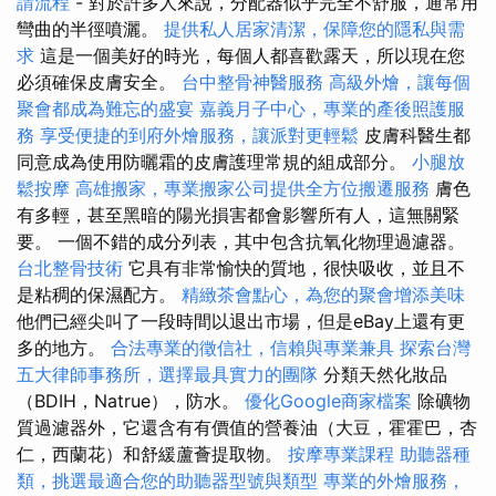
請流程
- 對於許多人來說，分配器似乎完全不舒服，通常用
彎曲的半徑噴灑。
提供私人居家清潔，保障您的隱私與需
求
這是一個美好的時光，每個人都喜歡露天，所以現在您
必須確保皮膚安全。
台中整骨神醫服務
高級外燴，讓每個
聚會都成為難忘的盛宴
嘉義月子中心，專業的產後照護服
務
享受便捷的到府外燴服務，讓派對更輕鬆
皮膚科醫生都
同意成為使用防曬霜的皮膚護理常規的組成部分。
小腿放
鬆按摩
高雄搬家，專業搬家公司提供全方位搬遷服務
膚色
有多輕，甚至黑暗的陽光損害都會影響所有人，這無關緊
要。 一個不錯的成分列表，其中包含抗氧化物理過濾器。
台北整骨技術
它具有非常愉快的質地，很快吸收，並且不
是粘稠的保濕配方。
精緻茶會點心，為您的聚會增添美味
他們已經尖叫了一段時間以退出市場，但是eBay上還有更
多的地方。
合法專業的徵信社，信賴與專業兼具
探索台灣
五大律師事務所，選擇最具實力的團隊
分類天然化妝品
（BDIH，Natrue），防水。
優化Google商家檔案
除礦物
質過濾器外，它還含有有價值的營養油（大豆，霍霍巴，杏
仁，西蘭花）和舒緩蘆薈提取物。
按摩專業課程
助聽器種
類，挑選最適合您的助聽器型號與類型
專業的外燴服務，