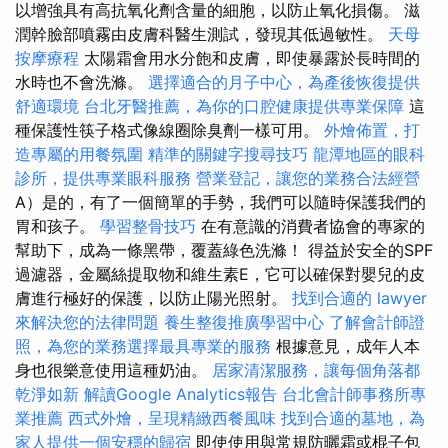
以增強具有高抗氧化劑含量的細胞，以防止氧化損傷。 滋
潤幹臉部噴霧由皮膚科醫生測試，發現其低過敏性。
天母
按摩療程
太陽霜會用水分飽和皮膚，即使暴露於長時間的
水時也不會洗滌。
選擇適合的月子中心，為產後恢復提供
舒適環境
台北牙醫推薦，為你的口腔健康提供專業保障
這
種保護性筷子格式像線圈除臭劑一樣可用。
外燴佈置，打
造專屬的用餐氛圍
精準的關鍵字搜尋技巧
龍潭地區的眼科
診所，提供專業眼科服務
營業登記，讓您的業務合法經營
A）是的，有了一個簡單的手勢，我們可以隨時保護我們的
胃和孩子。
學習整骨技巧
在有意識的消費者協會的專家的
幫助下，成為一條黑帶，覆蓋綠色洗滌！ 得益於安全的SPF
過濾器，金屬絲提取物和維生素E，它可以確保對嬰兒的皮
膚進行極好的保護，以防止陽光照射。
找到合適的 lawyer
來解決您的法律問題
養生整復推廣學習中心
了解會計師證
照，為您的業務選擇最具專業的服務
根據意見，成年人本
身也很樂意使用這種奶油。
居家清潔服務，讓每個角落都
乾淨如新
解讀Google Analytics報告
台北會計師事務所專
業推薦
西式外燴，呈現精緻西餐風味
找到合適的墓地，為
家人提供一個安穩的歸宿
即使使用與常規防曬霜或棍子包