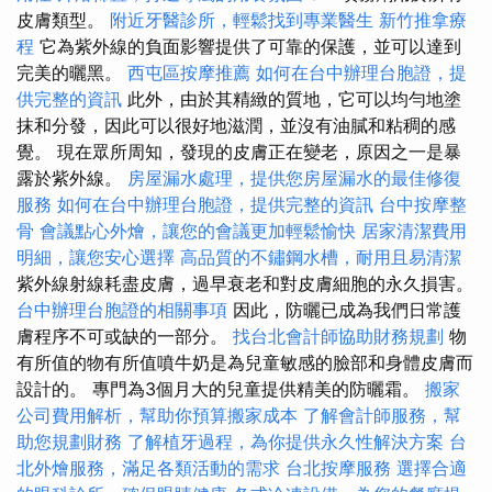
皮膚類型。
附近牙醫診所，輕鬆找到專業醫生
新竹推拿療
程
它為紫外線的負面影響提供了可靠的保護，並可以達到
完美的曬黑。
西屯區按摩推薦
如何在台中辦理台胞證，提
供完整的資訊
此外，由於其精緻的質地，它可以均勻地塗
抹和分發，因此可以很好地滋潤，並沒有油膩和粘稠的感
覺。 現在眾所周知，發現的皮膚正在變老，原因之一是暴
露於紫外線。
房屋漏水處理，提供您房屋漏水的最佳修復
服務
如何在台中辦理台胞證，提供完整的資訊
台中按摩整
骨
會議點心外燴，讓您的會議更加輕鬆愉快
居家清潔費用
明細，讓您安心選擇
高品質的不鏽鋼水槽，耐用且易清潔
紫外線射線耗盡皮膚，過早衰老和對皮膚細胞的永久損害。
台中辦理台胞證的相關事項
因此，防曬已成為我們日常護
膚程序不可或缺的一部分。
找台北會計師協助財務規劃
物
有所值的物有所值噴牛奶是為兒童敏感的臉部和身體皮膚而
設計的。 專門為3個月大的兒童提供精美的防曬霜。
搬家
公司費用解析，幫助你預算搬家成本
了解會計師服務，幫
助您規劃財務
了解植牙過程，為你提供永久性解決方案
台
北外燴服務，滿足各類活動的需求
台北按摩服務
選擇合適