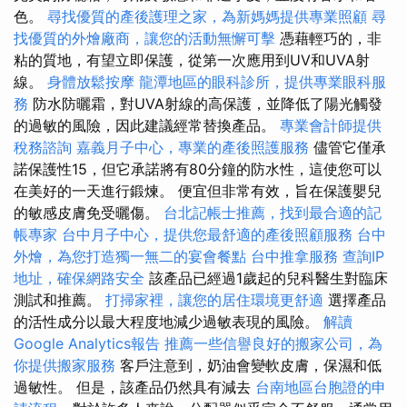
色。
尋找優質的產後護理之家，為新媽媽提供專業照顧
尋
找優質的外燴廠商，讓您的活動無懈可擊
憑藉輕巧的，非
粘的質地，有望立即保護，從第一次應用到UV和UVA射
線。
身體放鬆按摩
龍潭地區的眼科診所，提供專業眼科服
務
防水防曬霜，對UVA射線的高保護，並降低了陽光觸發
的過敏的風險，因此建議經常替換產品。
專業會計師提供
稅務諮詢
嘉義月子中心，專業的產後照護服務
儘管它僅承
諾保護性15，但它承諾將有80分鐘的防水性，這使您可以
在美好的一天進行鍛煉。 便宜但非常有效，旨在保護嬰兒
的敏感皮膚免受曬傷。
台北記帳士推薦，找到最合適的記
帳專家
台中月子中心，提供您最舒適的產後照顧服務
台中
外燴，為您打造獨一無二的宴會餐點
台中推拿服務
查詢IP
地址，確保網路安全
該產品已經過1歲起的兒科醫生對臨床
測試和推薦。
打掃家裡，讓您的居住環境更舒適
選擇產品
的活性成分以最大程度地減少過敏表現的風險。
解讀
Google Analytics報告
推薦一些信譽良好的搬家公司，為
你提供搬家服務
客戶注意到，奶油會變軟皮膚，保濕和低
過敏性。 但是，該產品仍然具有減去
台南地區台胞證的申