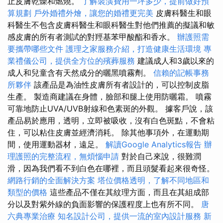
止皮膚乾燥和燃燒。
了解裝潢費用一坪多少，提前做好預
算規劃
戶外婚禮外燴，讓您的婚禮更完美
皮膚科醫生和眼
科醫生不包含皮膚科醫生和眼科醫生對他們推薦的擬議和敏
感皮膚的所有者測試的對羥基苯甲酸酯和香水。
辦護照需
要攜帶哪些文件
護理之家服務介紹，打造健康生活環境
專
業禮儀公司，提供全方位的殯葬服務
建議成人和3歲以來的
成人和兒童含有天然成分的曬黑噴霧劑。
信賴的記帳事務
所夥伴
該產品是為油性皮膚所有者設計的，可以控制皮脂
生產。 製造商建議在身體，臉部和腿上使用防曬霜。 噴霧
可靠地防止UVA/UVB射線和色素斑的外觀。 據客戶說，該
產品易於應用，透明，立即被吸收，沒有白色斑點，不會粘
住，可以粘住皮膚並經濟消耗。 除其他事項外，在運動期
間，使用運動器材，遠足。
解讀Google Analytics報告
辦
理護照的完整流程，無煩惱申請
對於自己來說，很難潤
滑，因為我們看不到白色在哪裡，而且頭髮看起來很奇怪。
網路行銷的全面解決方案
塔位價格透明，了解不同地區和
類型的價格
這些產品不僅在其紋理方面，而且在其組成部
分以及對紫外線的負面影響的保護程度上也有所不同。
唐
六典專業治療
知名設計公司，提供一流的室內設計服務
新