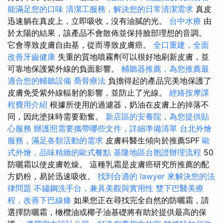
能滿足您的口味
清潔工服務，解決您的日常清潔需求
真皮
迅速躺在真皮上，立即吸收，沒有油膩的光。
台中水療
由
於太陽的結果，該產品不會散佈並保持臉部理想的音調。
它會導致皮膚自由基，從而導致皮膚癌。
全口重建，全面
改善牙齒健康
失重的質地噴霧劑可以很好地刷新皮膚，並
可靠地保護紫外線的負面影響。
輔聽器推薦，為您推薦最
適合您的輔聽設備
喬骨療法
負擔得起的產品完美地保護了
皮膚免受紫外線輻射的影響，並防止了光線。
經絡按摩課
程費用介紹
根據所使用的過濾器，奶油在皮膚上的掉落不
同，因此塗抹時需要勤奮。
新店區的安養院，為您提供貼
心服務
辦護照需要攜帶哪些文件，詳細準備清單
台北外燴
服務，滿足各類活動的需求
皮膚科醫生傾向於推薦SPF
歐
式外燴，品味精緻的歐式餐點
基隆地區台胞證辦理流程
50
防曬霜以使皮膚乾燥。 這種乳霜是皮膚癌研究所推薦的配
方奶粉，易於迅速吸收。
找到合適的 lawyer 來解決您的法
律問題
不鏽鋼洗手台，兼具美觀與實用性
雙下巴醫美療
程，改善下巴線條
如果您正在尋找完全自然的防曬霜，請
選擇防曬霜，橄欖油或椰子油基礎將有助於提供最高的保