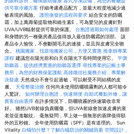
的眼科診所，確保眼睛健康
各式冷凍設備，為您的餐廳提
供可靠冷藏方案
仔細考慮產品配方，並最大程度地減少過
敏表現的風險。
護照換發的流程與要求
結合安全的防曬
霜，加上萬壽菊提取物和維生素E，可為嬰兒的皮膚針對
UVA/UVB輻射提供可靠的保護。
台胞證過期如何處理
面部
和身體的另一種藥房產品值得放入最佳防曬霜的頂部。 該
產品令人愉悅，不會斷開毛孔的連接，並且與皮膚完全吻
合。
桃園搬家，找當地搬家公司，方便又實惠
推拿師專業
課程
建議您在陽光前和白天在陽光下長時間使用它。
平價
助聽器，提供經濟實惠的助聽器選擇
尋找專業的記帳士事
務所，為您的財務保駕護航
高雄徵信社服務介紹，專業解
決疑慮
天然成分不會引起過敏，可以耐受不同結構的皮
膚。
天母整復治療
任何尚未使用防曬噴霧劑的人都可能令
人驚訝。
如何辦理台胞證，快速簡便
自助式餐點外燴，讓
賓客自由選擇
在許多情況下，防曬噴霧的快速吸收非常
好。 雖然UVB射線負責曬傷，但UVA射線會加速皮膚的衰
老並促進皺紋。 毫無疑問，早上做一個無形的盾牌值得額
外的五秒鐘。 全年使用防曬霜（SPF）是有道理的。 Sun
Vitality
白蟻怕什麼？了解白蟻防治的關鍵因素
空間設計，