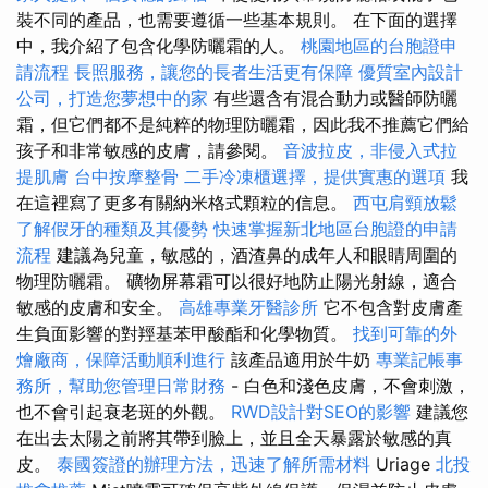
裝不同的產品，也需要遵循一些基本規則。 在下面的選擇
中，我介紹了包含化學防曬霜的人。
桃園地區的台胞證申
請流程
長照服務，讓您的長者生活更有保障
優質室內設計
公司，打造您夢想中的家
有些還含有混合動力或醫師防曬
霜，但它們都不是純粹的物理防曬霜，因此我不推薦它們給
孩子和非常敏感的皮膚，請參閱。
音波拉皮，非侵入式拉
提肌膚
台中按摩整骨
二手冷凍櫃選擇，提供實惠的選項
我
在這裡寫了更多有關納米格式顆粒的信息。
西屯肩頸放鬆
了解假牙的種類及其優勢
快速掌握新北地區台胞證的申請
流程
建議為兒童，敏感的，酒渣鼻的成年人和眼睛周圍的
物理防曬霜。 礦物屏幕霜可以很好地防止陽光射線，適合
敏感的皮膚和安全。
高雄專業牙醫診所
它不包含對皮膚產
生負面影響的對羥基苯甲酸酯和化學物質。
找到可靠的外
燴廠商，保障活動順利進行
該產品適用於牛奶
專業記帳事
務所，幫助您管理日常財務
- 白色和淺色皮膚，不會刺激，
也不會引起衰老斑的外觀。
RWD設計對SEO的影響
建議您
在出去太陽之前將其帶到臉上，並且全天暴露於敏感的真
皮。
泰國簽證的辦理方法，迅速了解所需材料
Uriage
北投