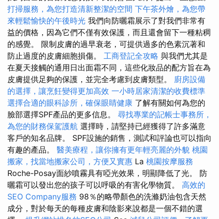
打掃服務，為您打造清新整潔的空間
下午茶外燴，為您帶
來輕鬆愉快的午後時光
我們向防曬霜展示了對我們非常有
益的價格，因為它們不僅有效保護，而且還會留下一種粘稠
的感覺。 限制皮膚的過早衰老，可提供過多的色素沉著和
防止過度的皮膚細胞損傷。
工商登記全攻略
與我們尤其是
在夏天接觸的通用日出面霜不同，這些化妝品的配方旨在為
皮膚提供足夠的保護，並完全考慮到皮膚類型。
廚房設備
的選擇，讓烹飪變得更加高效
一小時居家清潔的收費標準
選擇合適的眼科診所，確保眼睛健康
了解有關如何為您的
臉部選擇SPF產品的更多信息。
尋找專業的記帳士事務所，
為您的財務保駕護航
選擇時，請堅持已經獲得了許多滿意
客戶的知名品牌。 SPF設施的銷售，測試和評論也可以指向
有趣的產品。
醫美療程，讓你擁有更年輕亮麗的外貌
桃園
搬家，找當地搬家公司，方便又實惠
La
桃園按摩服務
Roche-Posay面紗噴霧具有啞光效果，明顯降低了光。 防
曬霜可以發出您的孩子可以呼吸的有害化學物質。
高效的
SEO Company服務
98％的略帶顏色的洗滌奶油包含天然
成分，對於每天的每種皮膚和陰影來說都是一個不錯的選