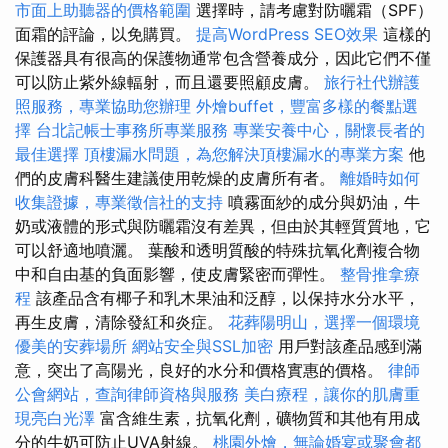
市面上助聽器的價格範圍
選擇時，請考慮對防曬霜（SPF）
面霜的評論，以免購買。
提高WordPress SEO效果
這樣的
保護器具有很高的保護物通常包含營養成分，因此它們不僅
可以防止紫外線輻射，而且還要照顧皮膚。
旅行社代辦護
照服務，專業協助您辦理
外燴buffet，豐富多樣的餐點選
擇
台北記帳士事務所專業服務
專業安養中心，關懷長者的
最佳選擇
頂樓漏水問題，為您解決頂樓漏水的專業方案
他
們的皮膚科醫生建議使用乾燥的皮膚所有者。
離婚時如何
收集證據，專業徵信社的支持
噴霧面紗的成分與奶油，牛
奶或液體的形式與防曬霜沒有差異，但由於其輕質質地，它
可以舒適地噴灑。 葉酸和透明質酸的特殊抗氧化劑複合物
中和自由基的負面影響，使皮膚緊密而彈性。
整骨推拿療
程
該產品含有椰子和乳木果油和泛醇，以保持水分水平，
再生皮膚，清除發紅和炎症。
花葬陽明山，選擇一個環境
優美的安葬場所
網站安全與SSL加密
用戶對該產品感到滿
意，突出了高陽光，良好的水分和價格實惠的價格。
律師
公會網站，查詢律師資格與服務
美白療程，讓你的肌膚重
現亮白光澤
富含維生素，抗氧化劑，礦物質和其他有用成
分的牛奶可防止UVA射線。
桃園外燴，無論婚宴或聚會都