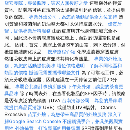
店安養院，專業照護，讓家人無後顧之憂
這種額外的輕質
質地，防曬霜可糾正現有的太陽損壞引起的信號，並提供廣
泛的保護。
專業外燴公司，為您的活動提供全方位支持
透
明質酸和殺菌劑的奶油整天都可以保持皮膚水分。
優質牙
醫，提供專業牙科服務
由於皮膚與其他身體區域完全不
同，因此您不會將潤膚露放在臉上，而對於防曬霜也是如
此。 因此，首先，應塗上包含SPF的面霜，剩下幾分鐘，然
後隨後裝飾化妝品。
按摩療程介紹
化學過濾器穿透皮膚，
然後吸收皮膚上的皮膚並將其轉化為熱量。
專業的外燴服
務，為您的活動提供美味
塔位價格透明，了解不同地區和
類型的價格
辦護照需要攜帶哪些文件
為了可靠地工作，必
須充分吸收過濾器，因此建議在一天停留之前使用20分
鐘。
專屬台北會計事務所服務
下午茶外燴，讓您的茶會更
具品味
除了時間表外，在查看化妝品的SPF因子時，請觀察
是否有廣泛的光保護（UVA
台南清潔公司，為您的居家環
境提供高品質清潔
UVB）或僅防止UVB輻射。 Clarins
Excessive
苗栗外燴，為您帶來高品質的外燴服務
深入了
解Google Search Console
不鏽鋼洗手台，兼具美觀與實
用性
外燴佈置，打造專屬的用餐氛圍
SPF噴霧劑用於所有