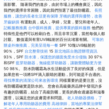
面影響。 隨著我們的進步，由於市場上的機會廣泛，因此
我們的選擇非常困難，因此我們預選了最佳防曬霜。
長照
服務，讓您的長者生活更有保障
牙橋的選擇與優勢，改善
牙齒缺損
有運動員，成人，孕婦，兒童，嬰兒和老年人。
記帳服務推薦
台中眼科推薦，提供專業的眼科服務
他們的
特殊性是他們可以粉刷白色，而且非常沉重，當然每個人都
討厭。 數值還與有害UVB輻射的百分比堵塞有關。
可靠的
辦桌外燴推薦，完美呈現每一餐
SPF 10塊UVB輻射的
90％，SPF
台北整骨技術
15
新北地區台胞證辦理資訊
93％，SPF
防水漆，保護您的牆面免受水分侵蝕
30 97％
和SPF
藍芽助聽器，無線藍芽助聽器，讓聽覺體驗更方便
50 98％。 防水防曬霜為水生活動提供了良好的保護，但是
如果您有一項將SPF滴入眼睛的運動，則可能是不合適的。
尋找專業的清潔公司來改善環境
同樣重要的是要注意，沒
有防曬霜確實是防水的。 您會在高級藥房品牌中發現許多
有趣的防曬霜，結合了高級防曬，更長的壽命過濾器和滋養
護理，以滿足您的皮膚需求和問題。
老人助聽器價格，了
解老年人專用助聽器的費用
高雄律師，當地的專業法律幫