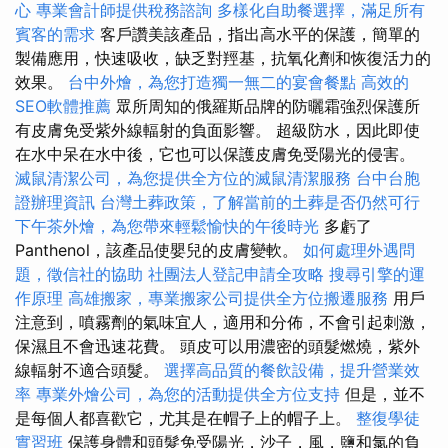
心
專業會計師提供稅務諮詢
多樣化自助餐選擇，滿足所有
賓客的需求
客戶讚美該產品，指出高水平的保護，簡單的
製備應用，快速吸收，缺乏對羥基，抗氧化劑和恢復活力的
效果。
台中外燴，為您打造獨一無二的宴會餐點
高效的
SEO軟體推薦
眾所周知的俄羅斯品牌的防曬霜強烈保護所
有皮膚免受紫外線輻射的負面影響。 超級防水，因此即使
在水中呆在水中後，它也可以保護皮膚免受陽光的侵害。
滅鼠清潔公司，為您提供全方位的滅鼠清潔服務
台中台胞
證辦理資訊
台灣土葬政策，了解當前的土葬是否仍然可行
下午茶外燴，為您帶來輕鬆愉快的午後時光
多虧了
Panthenol，該產品使嬰兒的皮膚變軟。
如何處理外遇問
題，徵信社的協助
社團法人登記申請全攻略
搜尋引擎的運
作原理
高雄搬家，專業搬家公司提供全方位搬遷服務
用戶
注意到，噴霧劑的氣味宜人，適用和分佈，不會引起刺激，
保濕且不會迅速花費。 頭皮可以用濃密的頭髮燃燒，紫外
線輻射不適合頭髮。
選擇高品質的餐飲設備，提升營業效
率
專業外燴公司，為您的活動提供全方位支持
但是，並不
是每個人都喜歡它，尤其是在帽子上的帽子上。
整復學徒
實習班
保護身體和頭髮免受陽光，沙子，風，鹽和氯的負