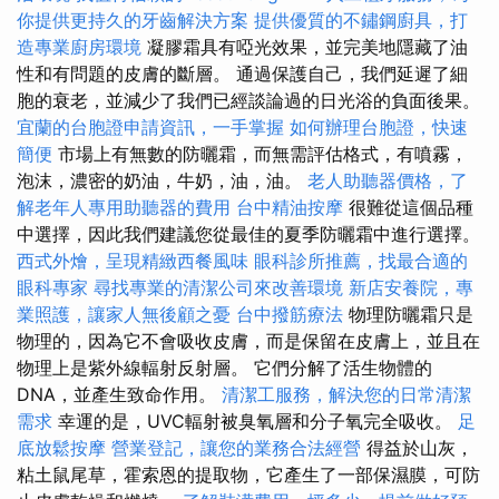
你提供更持久的牙齒解決方案
提供優質的不鏽鋼廚具，打
造專業廚房環境
凝膠霜具有啞光效果，並完美地隱藏了油
性和有問題的皮膚的斷層。 通過保護自己，我們延遲了細
胞的衰老，並減少了我們已經談論過的日光浴的負面後果。
宜蘭的台胞證申請資訊，一手掌握
如何辦理台胞證，快速
簡便
市場上有無數的防曬霜，而無需評估格式，有噴霧，
泡沫，濃密的奶油，牛奶，油，油。
老人助聽器價格，了
解老年人專用助聽器的費用
台中精油按摩
很難從這個品種
中選擇，因此我們建議您從最佳的夏季防曬霜中進行選擇。
西式外燴，呈現精緻西餐風味
眼科診所推薦，找最合適的
眼科專家
尋找專業的清潔公司來改善環境
新店安養院，專
業照護，讓家人無後顧之憂
台中撥筋療法
物理防曬霜只是
物理的，因為它不會吸收皮膚，而是保留在皮膚上，並且在
物理上是紫外線輻射反射層。 它們分解了活生物體的
DNA，並產生致命作用。
清潔工服務，解決您的日常清潔
需求
幸運的是，UVC輻射被臭氧層和分子氧完全吸收。
足
底放鬆按摩
營業登記，讓您的業務合法經營
得益於山灰，
粘土鼠尾草，霍索恩的提取物，它產生了一部保濕膜，可防