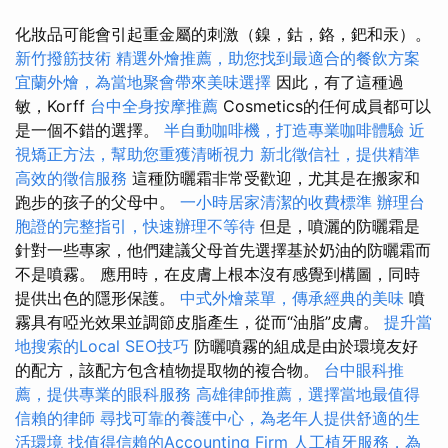
化妝品可能會引起重金屬的刺激（鎳，鈷，鉻，鈀和汞）。
新竹撥筋技術
精選外燴推薦，助您找到最適合的餐飲方案
宜蘭外燴，為當地聚會帶來美味選擇
因此，有了這種過
敏，Korff
台中全身按摩推薦
Cosmetics的任何成員都可以
是一個不錯的選擇。
半自動咖啡機，打造專業咖啡體驗
近
視矯正方法，幫助您重獲清晰視力
新北徵信社，提供精準
高效的徵信服務
這種防曬霜非常受歡迎，尤其是在搬家和
跑步的孩子的父母中。
一小時居家清潔的收費標準
辦理台
胞證的完整指引，快速辦理不等待
但是，噴灑的防曬霜是
針對一些專家，他們建議父母首先選擇基於奶油的防曬霜而
不是噴霧。 應用時，在皮膚上根本沒有感覺到構圖，同時
提供出色的隱形保護。
中式外燴菜單，傳承經典的美味
噴
霧具有啞光效果並調節皮脂產生，從而“油脂”皮膚。
提升當
地搜索的Local SEO技巧
防曬噴霧的組成是由於環境友好
的配方，該配方包含植物提取物的複合物。
台中眼科推
薦，提供專業的眼科服務
高雄律師推薦，選擇當地最值得
信賴的律師
尋找可靠的養護中心，為老年人提供舒適的生
活環境
找值得信賴的Accounting Firm
人工植牙服務，為