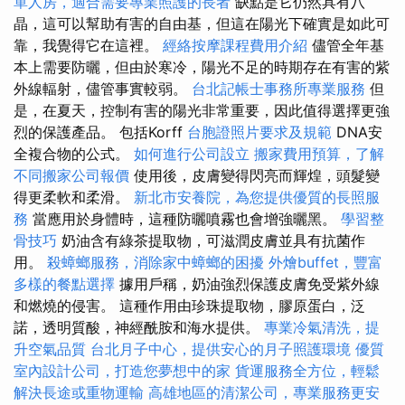
單人房，適合需要專業照護的長者
缺點是它仍然具有八
晶，這可以幫助有害的自由基，但這在陽光下確實是如此可
靠，我覺得它在這裡。
經絡按摩課程費用介紹
儘管全年基
本上需要防曬，但由於寒冷，陽光不足的時期存在有害的紫
外線輻射，儘管事實較弱。
台北記帳士事務所專業服務
但
是，在夏天，控制有害的陽光非常重要，因此值得選擇更強
烈的保護產品。 包括Korff
台胞證照片要求及規範
DNA安
全複合物的公式。
如何進行公司設立
搬家費用預算，了解
不同搬家公司報價
使用後，皮膚變得閃亮而輝煌，頭髮變
得更柔軟和柔滑。
新北市安養院，為您提供優質的長照服
務
當應用於身體時，這種防曬噴霧也會增強曬黑。
學習整
骨技巧
奶油含有綠茶提取物，可滋潤皮膚並具有抗菌作
用。
殺蟑螂服務，消除家中蟑螂的困擾
外燴buffet，豐富
多樣的餐點選擇
據用戶稱，奶油強烈保護皮膚免受紫外線
和燃燒的侵害。 這種作用由珍珠提取物，膠原蛋白，泛
諾，透明質酸，神經酰胺和海水提供。
專業冷氣清洗，提
升空氣品質
台北月子中心，提供安心的月子照護環境
優質
室內設計公司，打造您夢想中的家
貨運服務全方位，輕鬆
解決長途或重物運輸
高雄地區的清潔公司，專業服務更安