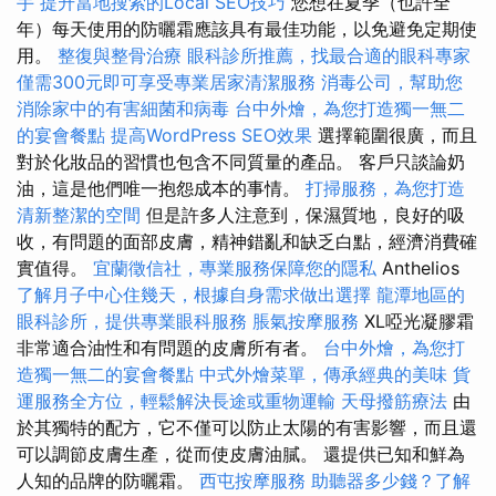
手
提升當地搜索的Local SEO技巧
您想在夏季（也許全
年）每天使用的防曬霜應該具有最佳功能，以免避免定期使
用。
整復與整骨治療
眼科診所推薦，找最合適的眼科專家
僅需300元即可享受專業居家清潔服務
消毒公司，幫助您
消除家中的有害細菌和病毒
台中外燴，為您打造獨一無二
的宴會餐點
提高WordPress SEO效果
選擇範圍很廣，而且
對於化妝品的習慣也包含不同質量的產品。 客戶只談論奶
油，這是他們唯一抱怨成本的事情。
打掃服務，為您打造
清新整潔的空間
但是許多人注意到，保濕質地，良好的吸
收，有問題的面部皮膚，精神錯亂和缺乏白點，經濟消費確
實值得。
宜蘭徵信社，專業服務保障您的隱私
Anthelios
了解月子中心住幾天，根據自身需求做出選擇
龍潭地區的
眼科診所，提供專業眼科服務
脹氣按摩服務
XL啞光凝膠霜
非常適合油性和有問題的皮膚所有者。
台中外燴，為您打
造獨一無二的宴會餐點
中式外燴菜單，傳承經典的美味
貨
運服務全方位，輕鬆解決長途或重物運輸
天母撥筋療法
由
於其獨特的配方，它不僅可以防止太陽的有害影響，而且還
可以調節皮膚生產，從而使皮膚油膩。 還提供已知和鮮為
人知的品牌的防曬霜。
西屯按摩服務
助聽器多少錢？了解