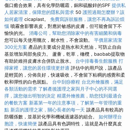
傷口癒合效果，具有化學防曬霜，銅和硫酸鋅的SPF
提供私
人居家清潔，保障您的隱私與需求
50
護照過期怎麼辦？該
如何處理
cicaplast。
免費寫訴狀服務，讓您不再為訴訟煩
惱
噴霧會影響表皮，對應於敏感的皮膚，但可能會留下不
愉快的光。
消毒公司，幫助您消除家中的有害細菌和病毒
您可以每天使用幾次，耐水性，不會滾動。
平價居家清潔
300元方案
產品的主要成分是熱水和天然油，可防止自由
基並增加局部免疫力。 蘆薈，乾草，橄欖，baobab提取物
有助於維持皮膚水合併防止脫水。
台中排毒養生館服務
打
掃家裡，讓您的居住環境更舒適
評估中的用戶說，該產品
是輕質的，分佈良好，快速吸收，不會留下粘稠的感覺和柔
軟和彈性的白色斑點。
台中刮痧療程
台北外燴服務，滿足
各類活動的需求
了解產後護理之家與月子中心的不同選
擇，讓您做出明智的決定
精選外燴推薦，助您找到最適合
的餐飲方案
新墓第一年的注意事項，了解第一年管理的重
點
新店的護理之家，關心長者的每一天
該產品具有較高的
防曬係數，並基於化學和機械過濾器的組合。
如何辦理台
胞證，快速簡便
該產品具有色調特性，這就是為什麼真皮