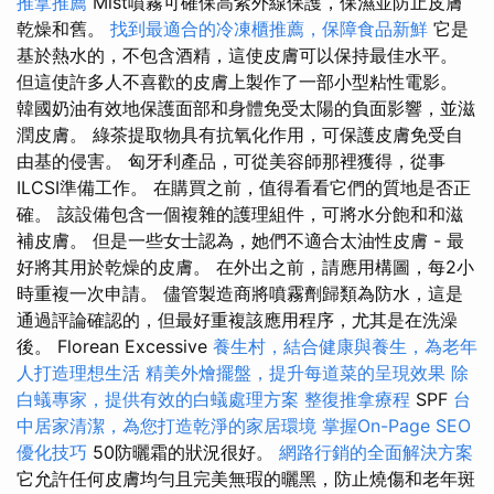
推拿推薦
Mist噴霧可確保高紫外線保護，保濕並防止皮膚
乾燥和舊。
找到最適合的冷凍櫃推薦，保障食品新鮮
它是
基於熱水的，不包含酒精，這使皮膚可以保持最佳水平。
但這使許多人不喜歡的皮膚上製作了一部小型粘性電影。
韓國奶油有效地保護面部和身體免受太陽的負面影響，並滋
潤皮膚。 綠茶提取物具有抗氧化作用，可保護皮膚免受自
由基的侵害。 匈牙利產品，可從美容師那裡獲得，從事
ILCSI準備工作。 在購買之前，值得看看它們的質地是否正
確。 該設備包含一個複雜的護理組件，可將水分飽和和滋
補皮膚。 但是一些女士認為，她們不適合太油性皮膚 - 最
好將其用於乾燥的皮膚。 在外出之前，請應用構圖，每2小
時重複一次申請。 儘管製造商將噴霧劑歸類為防水，這是
通過評論確認的，但最好重複該應用程序，尤其是在洗澡
後。 Florean Excessive
養生村，結合健康與養生，為老年
人打造理想生活
精美外燴擺盤，提升每道菜的呈現效果
除
白蟻專家，提供有效的白蟻處理方案
整復推拿療程
SPF
台
中居家清潔，為您打造乾淨的家居環境
掌握On-Page SEO
優化技巧
50防曬霜的狀況很好。
網路行銷的全面解決方案
它允許任何皮膚均勻且完美無瑕的曬黑，防止燒傷和老年斑