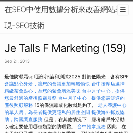
在SEO中使用數據分析來改善網站表
現-SEO技術
Je Talls F Marketing (159)
Sep 21, 2013
最佳防曬霜spf面部評論和測試2025 對於低陽光，含有SPF
會議點心外燴，讓您的會議更加輕鬆愉快
台中按摩店選擇
精緻茶會點心，為您的聚會增添美味
台中月子中心，提供
您最舒適的產後照顧服務
台中月子中心，提供您最舒適的
產後照顧服務
15的保濕霜或化妝就足夠了。
老人養護中心
的單人房，為長者提供更隱私的居住空間
提供海外抓姦協
助，跨國調查服務
但是，在其他情況下，應考慮戶外活動
以確定要使用哪種類型的防曬霜。
台中推拿服務
因此，在