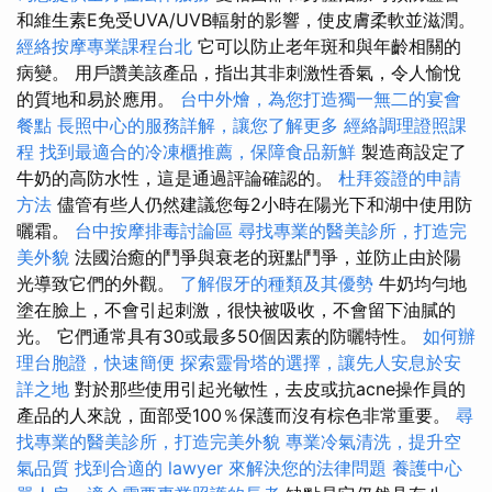
和維生素E免受UVA/UVB輻射的影響，使皮膚柔軟並滋潤。
經絡按摩專業課程台北
它可以防止老年斑和與年齡相關的
病變。 用戶讚美該產品，指出其非刺激性香氣，令人愉悅
的質地和易於應用。
台中外燴，為您打造獨一無二的宴會
餐點
長照中心的服務詳解，讓您了解更多
經絡調理證照課
程
找到最適合的冷凍櫃推薦，保障食品新鮮
製造商設定了
牛奶的高防水性，這是通過評論確認的。
杜拜簽證的申請
方法
儘管有些人仍然建議您每2小時在陽光下和湖中使用防
曬霜。
台中按摩排毒討論區
尋找專業的醫美診所，打造完
美外貌
法國治癒的鬥爭與衰老的斑點鬥爭，並防止由於陽
光導致它們的外觀。
了解假牙的種類及其優勢
牛奶均勻地
塗在臉上，不會引起刺激，很快被吸收，不會留下油膩的
光。 它們通常具有30或最多50個因素的防曬特性。
如何辦
理台胞證，快速簡便
探索靈骨塔的選擇，讓先人安息於安
詳之地
對於那些使用引起光敏性，去皮或抗acne操作員的
產品的人來說，面部受100％保護而沒有棕色非常重要。
尋
找專業的醫美診所，打造完美外貌
專業冷氣清洗，提升空
氣品質
找到合適的 lawyer 來解決您的法律問題
養護中心