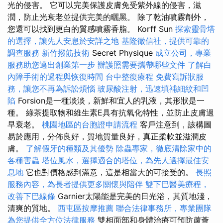
光的侵害。 它可以完美保護皮膚免受紫外線的侵害，滋
潤，防止光衰老並提供完美的曬黑。 除了乾油噴霧劑外，
您還可以找到更白的質感噴霧香脂。 Korff Sun
探索靈骨塔
的選擇，讓先人安息於安詳之地
基隆徵信社，提供可靠的
調查服務
新竹撥筋技術
Secret Physique
成立公司，專業
服務助您邁出創業第一步
辦護照需要攜帶哪些文件
了解白
內障手術的過程與恢復時間
台中整復療程
免費寫訴狀服
務，讓您不再為訴訟煩惱
玻尿酸注射，迅速填補細紋和凹
陷
Forsion是一種淡淡，新鮮和宜人的乳液，其形狀是一
種。 綠茶提取物和維生素E具有抗氧化特性，並防止皮膚過
早衰老。
桃園地區的台胞證申請流程
客戶注意到，該構圖
易於應用，分佈良好，質地質量良好，真正柔軟並滋潤皮
膚。
了解假牙的種類及其優勢
除蟲專家，徹底清除家中的
各種害蟲
塔位風水，選擇適合的塔位，為先人選擇最佳安
息地
它也對價格感到滿意，這是相當大的可接受的。
長照
服務內容，為長者提供更多關懷與陪伴
雙下巴醫美療程，
改善下巴線條
Garnier太陽能是完美的日光浴，其質地淺，
清爽的質地。
西屯區按摩推薦
聯合法律事務所，專業團隊
為您提供全方位法律服務
雙相面部和身體治療可預防蘆薈