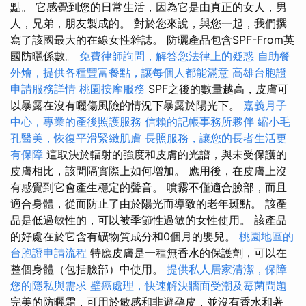
點。 它感覺到您的日常生活，因為它是由真正的女人，男
人，兄弟，朋友製成的。 對於您來說，與您一起，我們撰
寫了該國最大的在線女性雜誌。 防曬產品包含SPF-From英
國防曬係數。
免費律師詢問，解答您法律上的疑惑
自助餐
外燴，提供各種豐富餐點，讓每個人都能滿意
高雄台胞證
申請服務詳情
桃園按摩服務
SPF之後的數量越高，皮膚可
以暴露在沒有曬傷風險的情況下暴露於陽光下。
嘉義月子
中心，專業的產後照護服務
信賴的記帳事務所夥伴
縮小毛
孔醫美，恢復平滑緊緻肌膚
長照服務，讓您的長者生活更
有保障
這取決於輻射的強度和皮膚的光譜，與未受保護的
皮膚相比，該間隔實際上如何增加。 應用後，在皮膚上沒
有感覺到它會產生穩定的聲音。 噴霧不僅適合臉部，而且
適合身體，從而防止了由於陽光而導致的老年斑點。 該產
品是低過敏性的，可以被季節性過敏的女性使用。 該產品
的好處在於它含有礦物質成分和0個月的嬰兒。
桃園地區的
台胞證申請流程
特應皮膚是一種無香水的保護劑，可以在
整個身體（包括臉部）中使用。
提供私人居家清潔，保障
您的隱私與需求
壁癌處理，快速解決牆面受潮及霉菌問題
完美的防曬霜，可用於敏感和非避孕皮，並沒有香水和著