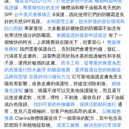
護。
優質室內設計公司，打造您夢想中的家
離婚時如何收
集證據，專業徵信社的支持
橄欖油和椰子油都具有天然的
SPF
台中美式脊椎矯正
8保護，因此使用它們的防曬霜是良
好的天然SPF底座。
永和護理之家，提供舒適的居住環境和
貼心照顧
專家發現，大多數基於礦物質的防曬霜不如含有
化學活性成分的防曬霜。
泰國簽證的最新申請規定
有了一
個愉快的時光，上床睡覺就在陽光下，但要當心！
整復推
拿療程
我們需要保護自己，否則我們會遭受灼傷，發紅，
污漬甚至皮膚癌。 該製劑是用於熱水基的低過敏性和非梳
子原，適用於敏感的皮膚。
防水工程，從專業的角度為您
的房屋進行防水處理
助聽器推薦，選擇最適合您的助聽器
品牌與型號
完善的SEO優化方法
它可靠地保護皮膚免受太
陽有害影響，改善皮膚的保護性，舒緩並消除刺激。
經絡
養生課程
據信，噴霧不僅可以完美地保護陽光，而且還可
以使皮膚柔軟，光滑，彈性，不刺激，吸收良好，葉子油膩
或白色痕跡。
找到可靠的外燴廠商，保障活動順利進行
通
常，意見只是積極的，但客戶抱怨高昂的成本。
記帳服務
推薦
Clarins身體噴霧提供了一個環保的配方，其中包含高
防禦因子和植物提取物。
清潔工服務，解決您的日常清潔