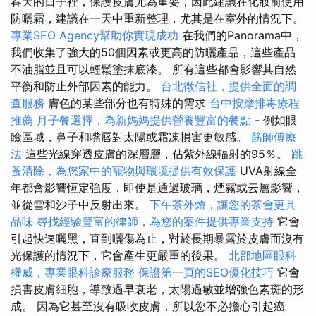
春天的日子裡，保護皮膚尤為重要，因此建議在化妝前使用
防曬霜，建議在一天中重新整理，尤其是在室外的情況下。
專業SEO Agency幫助你實現成功
在我們的Panorama中，
我們收集了強大的50個因素或更高的防曬產品，這些產品
不油脂並且可以輕鬆塗抹底漆。 所有這些都會影響其自然
平衡和防止外部因素的能力。
台北徵信社，提供全面的調
查服務
膚色的某些部分也有特殊的需求
台中按摩排毒療程
推薦
月子餐選擇，為新媽媽提供營養豐富的餐點
- 例如眼
瞼區域，鼻子和嘴唇對太陽或霜凍損害更敏感。
筋師傅療
法
這些光線穿透皮膚的深層層，佔紫外線輻射的95％。
跳
蚤清除，為您家中的寵物與環境提供有效保護
UVA射線全
年都會影響恆定強度，即使是通過玻璃，煙霧或云層影響，
並從雪和沙子中反射出來。
下午茶外燴，讓您的茶會更具
品味
尋找經驗豐富的律師，為您的案件提供專業支持
它會
引起快速曬黑，直到曬傷為止，對於長期暴露於皮膚而沒有
光保護的情況下，它會產生更嚴重的後果。
北部地區眼科
權威，專業眼科診療服務
保證第一頁的SEO優化技巧
它會
損害皮膚細胞，導致過早衰老，太陽過敏並增強色素斑的形
成。 因為它甚至沒有吸收皮膚，所以您不必擔心引起癌