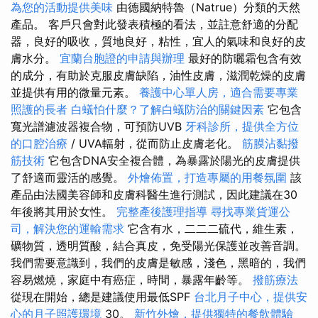
為您的活動提供美味
由德國納特魯（Natrue）分類的天然
產品。 客戶只會對此發表積極的看法，並註意舒適的分配
器，良好的吸收，質地良好，粘性，宜人的氣味和良好的皮
膚水分。
宜蘭台胞證的申請與辦理
最好的防曬霜包含有效
的成分，有助於克服皮膚缺陷，油性皮膚，滋潤乾燥的皮膚
並提供有用的微量元素。
養護中心單人房，適合需要專業
照護的長者
白蟻怕什麼？了解白蟻防治的關鍵因素
它包含
寬光譜濾波器複合物，可預防UVB
牙科診所，提供全方位
的口腔治療
/ UVA輻射，從而防止皮膚老化。
筋膜沾黏撥
筋技術
它包含DNA安全複合體，為暴露於陽光的皮膚提供
了舒適而靈活的感覺。
外燴佈置，打造專屬的用餐氛圍
該
產品由法國美容師和皮膚科醫生進行測試，因此建議在30
年後將其用於女性。
完整產後護理指導
尋找專業貨運公
司，解決您的運輸需求
它含有水，二二二硫代，維生素，
礦物質，透明質酸，結合真皮，免受陽光保護並改善音調。
我們需要意識到，我們的皮膚是敏感，淺色，黑暗的，我們
容易燃燒，家庭中有癌症，時間，暴露年齡等。
撥筋療法
從現在開始，總是建議使用最低SPF
台北月子中心，提供安
心的月子照護環境
30。
新竹外燴，提供獨特的餐飲體驗