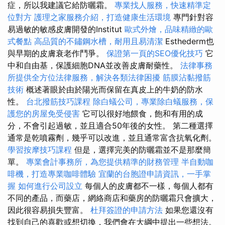
症，所以我建議它給防曬霜。
專業找人服務，快速精準定
位對方
護理之家服務介紹，打造健康生活環境
專門針對容
易過敏的敏感皮膚開發的Institut
歐式外燴，品味精緻的歐
式餐點
高品質的不鏽鋼水槽，耐用且易清潔
Esthederm也
與早期的皮膚衰老作鬥爭。
保證第一頁的SEO優化技巧
它
中和自由基，保護細胞DNA並改善皮膚耐藥性。
法律事務
所提供全方位法律服務，解決各類法律困擾
筋膜沾黏撥筋
技術
概述著眼於由於陽光而保留在真皮上的牛奶的防水
性。
台北撥筋技巧課程
除白蟻公司，專業除白蟻服務，保
護您的房屋免受侵害
它可以很好地餵食，飽和有用的成
分，不會引起過敏，並且適合50年後的女性。 第二種選擇
通常是乾噴霧劑，幾乎可以改進，並且通常富含抗氧化劑。
學習按摩技巧課程
但是，選擇完美的防曬霜並不是那麼簡
單。
專業會計事務所，為您提供精準的財務管理
半自動咖
啡機，打造專業咖啡體驗
宜蘭的台胞證申請資訊，一手掌
握
如何進行公司設立
每個人的皮膚都不一樣，每個人都有
不同的產品，而藥店，網絡商店和藥房的防曬霜只會擴大，
因此很容易損失豐富。
杜拜簽證的申請方法
如果您還沒有
找到自己的喜歡或想切換，我們會在大綱中提出一些想法。