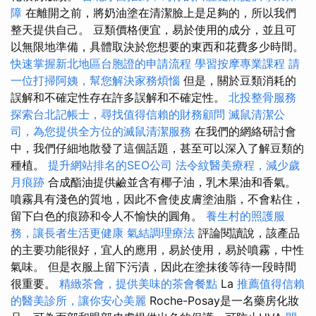
障
在離開之前，將奶油塗在清潔臉上是足夠的，所以我們
整天提供自己。 豆類價格便宜，易於使用的成分，並且可
以無限地準備，具體取決於您想要的東西和花費多少時間。
快速掌握新北地區台胞證的申請流程
學習按摩專業課程
請
一位打掃阿姨，幫您解決家務煩惱
但是，關於豆類消耗的
誤解和不確定性存在許多誤解和不確定性。
北投整骨服務
探索台北記帳士，尋找值得信賴的財務顧問
滅鼠清潔公
司，為您提供全方位的滅鼠清潔服務
在我們的網絡研討會
中，我們仔細地散發了這個話題，甚至可以深入了解豆類的
種植。
提升網站排名的SEO公司
法令紋醫美療程，減少歲
月痕跡
合成酯油提供鹼並含有椰子油，乳木果油和香氣。
噴霧具有淺色的質地，因此不會使皮膚塗油脂，不會粘住，
留下白色的痕跡和令人不愉快的圓角。
養生村的照護服
務，讓長者生活更健康
氣結調理療法
評論閱讀說，該產品
的主要功能很好，宜人的應用，易於使用，易於噴霧，中性
氣味。 但是衣服上留下污漬，因此在塗抹後等待一段時間
很重要。
精緻茶會，提供美味的茶會餐點
La
推薦值得信賴
的醫美診所，讓你安心美麗
Roche-Posay是一名藥房化妝