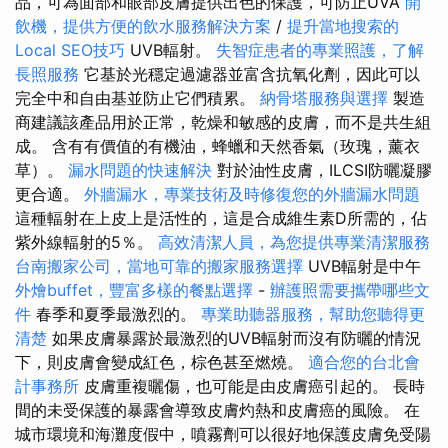
品，可為面部和眼部皮膚提供出色的保護，可防止UVA
開
飲機，提供方便的飲水服務解決方案
/
提升當地搜索的
Local SEO技巧
UVB輻射。
失智症患者的專業照護，了解
長照服務
它基於光穩定過濾器並富含抗氧化劑，因此可以
完全中和自由基並防止它們積累。
納骨塔服務與選擇
製造
商建議該產品用於正常，乾燥和敏感的皮膚，而不是共生組
成。 含有有價值的有機油，蜂蠟和天然香氣（玫瑰，薰衣
草）。
漏水問題的快速解決
對於油性皮膚，ILCSI防曬凝膠
更合適。
外牆漏水，專業技術及時修復您的外牆漏水問題
這種輻射在上皮上是活性的，這是合成維生素D所需的，佔
紫外線輻射的5％。
高效清潔人員，為您提供專業清潔服務
台南搬家公司，當地可靠的搬家服務選擇
UVB輻射是中午
外燴buffet，豐富多樣的餐點選擇
-
辦護照需要攜帶哪些文
件
春季和夏季最激烈的。
專業助聽器服務，幫助您聽得更
清楚
如果皮膚暴露於最激烈的UVB輻射而沒有防曬的情況
下，則皮膚會變成紅色，棕色甚至燃燒。
適合您的台北會
計事務所
皮膚重複曬傷，也可能是由皮膚癌引起的。 長時
間的未受保護的暴露會導致皮膚灼熱和皮膚癌的風險。 在
城市環境和海灘度假中，噴霧劑可以很好地保護皮膚免受陽