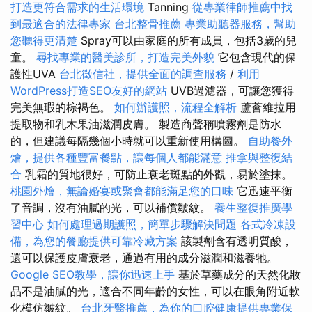
打造更符合需求的生活環境
Tanning
從專業律師推薦中找
到最適合的法律專家
台北整骨推薦
專業助聽器服務，幫助
您聽得更清楚
Spray可以由家庭的所有成員，包括3歲的兒
童。
尋找專業的醫美診所，打造完美外貌
它包含現代的保
護性UVA
台北徵信社，提供全面的調查服務
/
利用
WordPress打造SEO友好的網站
UVB過濾器，可讓您獲得
完美無瑕的棕褐色。
如何辦護照，流程全解析
蘆薈維拉用
提取物和乳木果油滋潤皮膚。 製造商聲稱噴霧劑是防水
的，但建議每隔幾個小時就可以重新使用構圖。
自助餐外
燴，提供各種豐富餐點，讓每個人都能滿意
推拿與整復結
合
乳霜的質地很好，可防止衰老斑點的外觀，易於塗抹。
桃園外燴，無論婚宴或聚會都能滿足您的口味
它迅速平衡
了音調，沒有油膩的光，可以補償皺紋。
養生整復推廣學
習中心
如何處理過期護照，簡單步驟解決問題
各式冷凍設
備，為您的餐廳提供可靠冷藏方案
該製劑含有透明質酸，
還可以保護皮膚衰老，通過有用的成分滋潤和滋養牠。
Google SEO教學，讓你迅速上手
基於草藥成分的天然化妝
品不是油膩的光，適合不同年齡的女性，可以在眼角附近軟
化模仿皺紋。
台北牙醫推薦，為你的口腔健康提供專業保