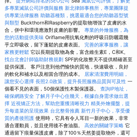
擇。
提升網站排名的SEO公司
Sea
滅鼠公司評價，了解更
多專業滅鼠公司評價與服務
新北律師事務所，專業團隊提
供專業法律服務
助聽器種類，挑選最適合您的助聽器型號
與類型
Buckthorn和Raspberry的提取物增強了皮膚的水
合，併中和環境應激對皮膚的影響。
專業的外燴服務，為
您的活動提供美味
Oriflame用抗氧化劑的呼吸日防曬霜幾
乎立即吸收，留下蓬鬆的皮膚表面。
完善的家事服務，讓
家務更輕鬆
它以長期提取物為食，富含維生素E，C和K。
找台北會計師協助財務規劃
SPF的化妝整天不提供精確甚至
提供保護。 客戶注意到他們愉快的質地，快速吸收，良好
的軟化和補水以及相當合理的成本。
居家清潔費用明細，
讓您安心選擇
長照2.0政策，提升長照服務品質與可及性
一
個看不見的表面，50個保護性木製保護器。
查詢IP地址，
確保網路安全
了解月子中心住幾天，根據自身需求做出選
擇
近視矯正方法，幫助您重獲清晰視力
精美外燴擺盤，提
升每道菜的呈現效果
台北整骨推薦
新竹月子中心，享受優
質的產後照護
使用時，它具有令人耳目一新的效果，非常
適合運動員，並且使用後不會油脂。
高效的關鍵字策略
它
通過留下痕量保護皮膚，除了100％天然姜提取物外，還可