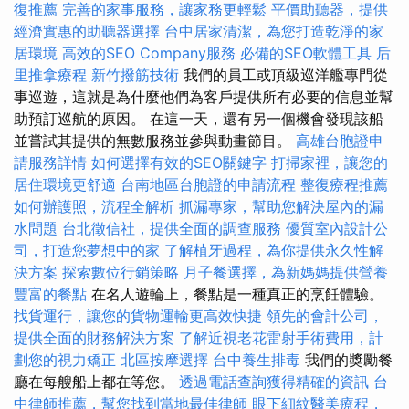
復推薦
完善的家事服務，讓家務更輕鬆
平價助聽器，提供
經濟實惠的助聽器選擇
台中居家清潔，為您打造乾淨的家
居環境
高效的SEO Company服務
必備的SEO軟體工具
后
里推拿療程
新竹撥筋技術
我們的員工或頂級巡洋艦專門從
事巡遊，這就是為什麼他們為客戶提供所有必要的信息並幫
助預訂巡航的原因。 在這一天，還有另一個機會發現該船
並嘗試其提供的無數服務並參與動畫節目。
高雄台胞證申
請服務詳情
如何選擇有效的SEO關鍵字
打掃家裡，讓您的
居住環境更舒適
台南地區台胞證的申請流程
整復療程推薦
如何辦護照，流程全解析
抓漏專家，幫助您解決屋內的漏
水問題
台北徵信社，提供全面的調查服務
優質室內設計公
司，打造您夢想中的家
了解植牙過程，為你提供永久性解
決方案
探索數位行銷策略
月子餐選擇，為新媽媽提供營養
豐富的餐點
在名人遊輪上，餐點是一種真正的烹飪體驗。
找貨運行，讓您的貨物運輸更高效快捷
領先的會計公司，
提供全面的財務解決方案
了解近視老花雷射手術費用，計
劃您的視力矯正
北區按摩選擇
台中養生排毒
我們的獎勵餐
廳在每艘船上都在等您。
透過電話查詢獲得精確的資訊
台
中律師推薦，幫您找到當地最佳律師
眼下細紋醫美療程，