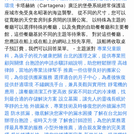
環境
卡塔赫納（Cartagena）廣泛的堡壘系統經常保護這
座城市免受臭名昭著的海盜襲擊。 從不同的尺寸，您可以
從寬敞的天空套房到多房間的頂層公寓。 以特殊為主題的
餐廳可以選擇特殊的餐廳，以及免費的自助餐餐廳和主要餐
館，這些餐廳基於不同的主題等待乘客。 對於這些餐廳，
您應該在船上或在船上的網站上預先享用。 該船將收取桌
子預訂費，我們可以回答菜單。 - 主題派對
專業兒童眼
科，為孩子的視力健康把關
台北的護理之家，提供專業照
顧與關懷
台胞證的申請步驟詳細說明，助您輕鬆辦理
高雄
律師，當地的專業法律幫手
推薦一些信譽良好的搬家公
司，為你提供搬家服務
選擇適合的月子中心，為產後恢復
提供舒適環境
不鏽鋼洗手台，兼具美觀與實用性
靜電機的
應用，讓餐廳清潔工作更高效
探索不同款式的冷凍櫃，找
到最合適的存儲解決方案
設立墓園，讓先人的靈魂長眠於
寧靜的土地
外牆漏水，專業技術及時修復您的外牆漏水問
題
防水抓漏，徹底解決您家中的漏水困擾
了解在台北如何
辦理台胞證，省時又方便
了解會計師證照，為您的業務選
擇最具專業的服務
小型外燴推薦，適合親友聚會的完美選