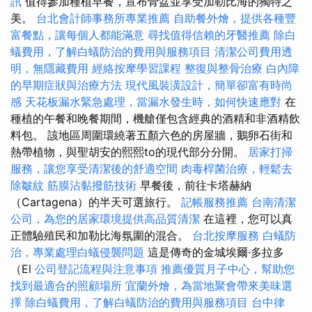
訊
值得參加種植早餐，宣布骨盆並享受加勒比海的獨特之
美。
台北會計師事務所專業推薦
自助餐外燴，提供各種豐
富餐點，讓每個人都能滿意
尋找值得信賴的牙醫推薦
除白
蟻費用，了解白蟻防治的費用與服務項目
清潔公司費用透
明，無隱藏費用
經絡按摩學習課程
整復與整骨治療
白內障
的早期症狀與治療方法
現代風裝潢設計，簡單卻富有時尚
感
天花板漏水緊急處理，當漏水發生時，如何快速應對
在
種植的午餐和晚餐期間，機艙僅包含經典的酒精和非酒精飲
料包。 該地區周圍環繞著五顏六色的房屋牆，鵝卵石街和
熱帶植物，與聖胡安的熙熙to的現代部分分開。
居家打掃
服務，讓您享受清潔後的舒適空間
肉毒桿菌治療，輕鬆去
除皺紋
筋膜沾黏撥筋技術
早餐後，前往卡塔赫納
（Cartagena）的半天可選旅行。
記帳服務推薦
台南清潔
公司，為您的居家環境提供高品質清潔
在這裡，您可以真
正體驗殖民和加勒比海氛圍的混合。
台北按摩服務
白蟻防
治，專業處理白蟻侵襲問題
這是傳奇的金城埃爾·多拉多
（El
公司登記流程與注意事項
推薦優質月子中心，幫助您
找到最適合的照顧場所
宜蘭外燴，為當地聚會帶來美味選
擇
除白蟻費用，了解白蟻防治的費用與服務項目
台中律