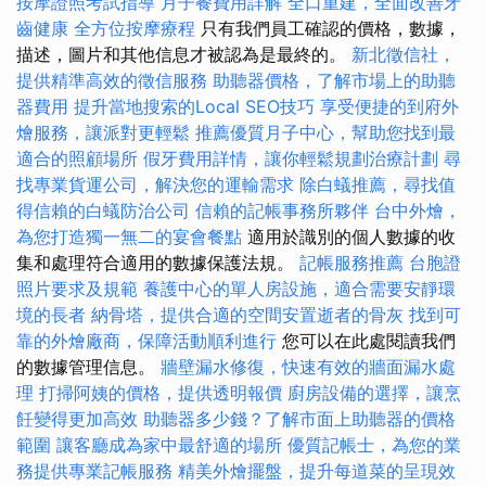
按摩證照考試指導
月子餐費用詳解
全口重建，全面改善牙
齒健康
全方位按摩療程
只有我們員工確認的價格，數據，
描述，圖片和其他信息才被認為是最終的。
新北徵信社，
提供精準高效的徵信服務
助聽器價格，了解市場上的助聽
器費用
提升當地搜索的Local SEO技巧
享受便捷的到府外
燴服務，讓派對更輕鬆
推薦優質月子中心，幫助您找到最
適合的照顧場所
假牙費用詳情，讓你輕鬆規劃治療計劃
尋
找專業貨運公司，解決您的運輸需求
除白蟻推薦，尋找值
得信賴的白蟻防治公司
信賴的記帳事務所夥伴
台中外燴，
為您打造獨一無二的宴會餐點
適用於識別的個人數據的收
集和處理符合適用的數據保護法規。
記帳服務推薦
台胞證
照片要求及規範
養護中心的單人房設施，適合需要安靜環
境的長者
納骨塔，提供合適的空間安置逝者的骨灰
找到可
靠的外燴廠商，保障活動順利進行
您可以在此處閱讀我們
的數據管理信息。
牆壁漏水修復，快速有效的牆面漏水處
理
打掃阿姨的價格，提供透明報價
廚房設備的選擇，讓烹
飪變得更加高效
助聽器多少錢？了解市面上助聽器的價格
範圍
讓客廳成為家中最舒適的場所
優質記帳士，為您的業
務提供專業記帳服務
精美外燴擺盤，提升每道菜的呈現效