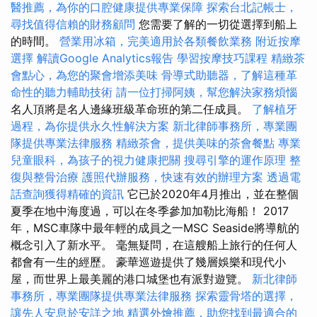
醫推薦，為你的口腔健康提供專業保障
探索台北記帳士，
尋找值得信賴的財務顧問
您需要了解的一切從選擇到船上
的時間。
營業用冰箱，完美適用於各類餐飲業務
附近按摩
選擇
解讀Google Analytics報告
學習按摩技巧課程
精緻茶
會點心，為您的聚會增添美味
骨導式助聽器，了解這種革
命性的聽力輔助技術
請一位打掃阿姨，幫您解決家務煩惱
名人頂將是名人邊緣班級革命班的第二任成員。
了解植牙
過程，為你提供永久性解決方案
新北律師事務所，專業團
隊提供專業法律服務
精緻茶會，提供美味的茶會餐點
專業
兒童眼科，為孩子的視力健康把關
搜尋引擎的運作原理
整
復與整骨治療
護照代辦服務，快速有效的辦理方案
透過電
話查詢獲得精確的資訊
它已於2020年4月推出，並在整個
夏季在地中海度過，可以在冬季參加加勒比海船！ 2017
年，MSC車隊中最年輕的成員之一MSC Seaside將導航的
概念引入了新水平。 毫無疑問，在這艘船上旅行的任何人
都會有一生的經歷。 豪華巡遊提供了幾層娛樂和現代小
屋，而世界上最美麗的港口城堡也有派對遊覽。
新北律師
事務所，專業團隊提供專業法律服務
探索靈骨塔的選擇，
讓先人安息於安詳之地
精選外燴推薦，助您找到最適合的