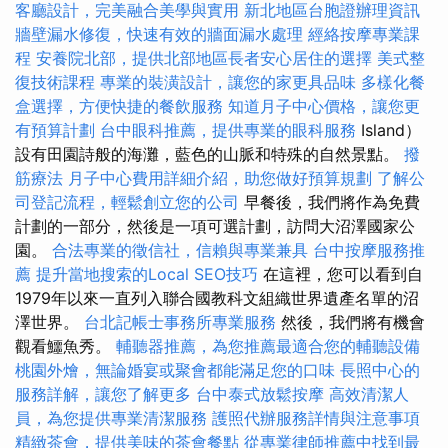
客廳設計，完美融合美學與實用
新北地區台胞證辦理資訊
牆壁漏水修復，快速有效的牆面漏水處理
經絡按摩專業課
程
安養院北部，提供北部地區長者安心居住的選擇
美式整
復技術課程
專業的裝潢設計，讓您的家更具品味
多樣化餐
盒選擇，方便快捷的餐飲服務
知道月子中心價格，讓您更
有預算計劃
台中眼科推薦，提供專業的眼科服務
Island）
設有田園詩般的海灘，藍色的山脈和特殊的自然景點。
撥
筋療法
月子中心費用詳細介紹，助您做好預算規劃
了解公
司登記流程，輕鬆創立您的公司
早餐後，我們將作為免費
計劃的一部分，然後是一項可選計劃，訪問大沼澤國家公
園。
合法專業的徵信社，信賴與專業兼具
台中按摩服務推
薦
提升當地搜索的Local SEO技巧
在這裡，您可以看到自
1979年以來一直列入聯合國教科文組織世界遺產名單的沼
澤世界。
台北記帳士事務所專業服務
然後，我們將有機會
觀看鱷魚秀。
輔聽器推薦，為您推薦最適合您的輔聽設備
桃園外燴，無論婚宴或聚會都能滿足您的口味
長照中心的
服務詳解，讓您了解更多
台中泰式放鬆按摩
高效清潔人
員，為您提供專業清潔服務
護照代辦服務詳情與注意事項
精緻茶會，提供美味的茶會餐點
從專業律師推薦中找到最