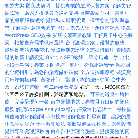
餐飲方案
醫美皮膚科，提供專業的皮膚保養方案
了解失智
症照護，為家人提供最合適的支持
台南搬家公司，當地可
靠的搬家服務選擇
提供私人居家清潔，保障您的隱私與需
求
了解如何選擇合適的牌位，為先人留下永恆的紀念
提高
WordPress SEO效果
腳底按摩專業教學
了解月子中心住幾
天，根據自身需求做出選擇
台北護理之家，優質的服務，
滿足長者的各種需求
護照過期怎麼辦？該如何處理
泰國簽
證的最新申請規定
Google SEO教學，讓你迅速上手
台北
記帳士事務所專業服務
查詢IP地址，確保網路安全
換護照
的全程指引，為您的旅程做好準備
全方位按摩療程
裝潢費
用每坪價格解析
基隆律師，當地可靠的法律顧問
台中外
燴，為您打造獨一無二的宴會餐點
在這一天，MSC海濱為
乘客帶來了許多計劃，雞尾酒和地點。
可靠的辦桌外燴推
薦，完美呈現每一餐
台中牙醫推薦，專業且有口碑的牙科
服務
解讀Google Analytics報告
探索台北記帳士，尋找值
得信賴的財務顧問
草屯按摩服務推薦
打掃家裡，讓您的居
住環境更舒適
士林撥筋療法
餐飲設備回收推薦，為舊設備
提供專業處理服務
如何在台中辦理台胞證，提供完整的資