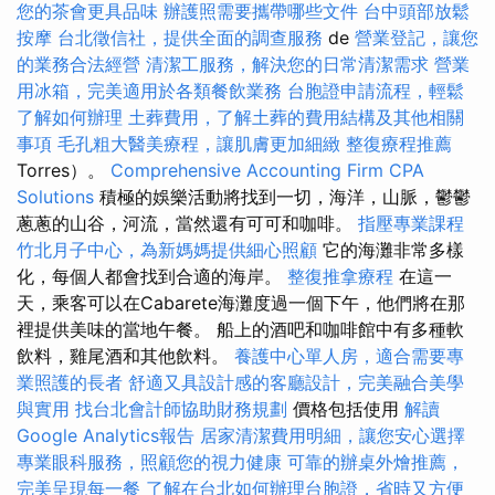
您的茶會更具品味
辦護照需要攜帶哪些文件
台中頭部放鬆
按摩
台北徵信社，提供全面的調查服務
de
營業登記，讓您
的業務合法經營
清潔工服務，解決您的日常清潔需求
營業
用冰箱，完美適用於各類餐飲業務
台胞證申請流程，輕鬆
了解如何辦理
土葬費用，了解土葬的費用結構及其他相關
事項
毛孔粗大醫美療程，讓肌膚更加細緻
整復療程推薦
Torres）。
Comprehensive Accounting Firm CPA
Solutions
積極的娛樂活動將找到一切，海洋，山脈，鬱鬱
蔥蔥的山谷，河流，當然還有可可和咖啡。
指壓專業課程
竹北月子中心，為新媽媽提供細心照顧
它的海灘非常多樣
化，每個人都會找到合適的海岸。
整復推拿療程
在這一
天，乘客可以在Cabarete海灘度過一個下午，他們將在那
裡提供美味的當地午餐。 船上的酒吧和咖啡館中有多種軟
飲料，雞尾酒和其他飲料。
養護中心單人房，適合需要專
業照護的長者
舒適又具設計感的客廳設計，完美融合美學
與實用
找台北會計師協助財務規劃
價格包括使用
解讀
Google Analytics報告
居家清潔費用明細，讓您安心選擇
專業眼科服務，照顧您的視力健康
可靠的辦桌外燴推薦，
完美呈現每一餐
了解在台北如何辦理台胞證，省時又方便