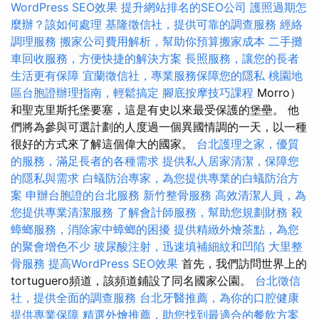
WordPress SEO效果
提升網站排名的SEO公司
護照過期怎
麼辦？該如何處理
基隆徵信社，提供可靠的調查服務
經絡
調理服務
搬家公司費用解析，幫助你預算搬家成本
二手攤
車回收服務，方便快捷的解決方案
長照服務，讓您的長者
生活更有保障
宜蘭徵信社，專業服務保障您的隱私
桃園地
區台胞證辦理指南，輕鬆搞定
腳底按摩技巧課程
Morro）
和聖克里斯托堡要塞，這是有史以來最受保護的堡壘。 他
們將為參與可選計劃的人度過一個異國情調的一天，以一種
很好的方式來了解這個偉大的國家。
台北護理之家，優質
的服務，滿足長者的各種需求
提供私人居家清潔，保障您
的隱私與需求
白蟻防治專家，為您提供專業的白蟻防治方
案
申辦台胞證的台北服務
新竹整骨服務
高效清潔人員，為
您提供專業清潔服務
了解會計師服務，幫助您規劃財務
殺
蟑螂服務，消除家中蟑螂的困擾
提供精緻外燴茶點，為您
的聚會增色不少
玻尿酸注射，迅速填補細紋和凹陷
大里整
骨服務
提高WordPress SEO效果
首先，我們訪問世界上的
tortuguero頻道，該頻道鋪設了同名國家公園。
台北徵信
社，提供全面的調查服務
台北牙醫推薦，為你的口腔健康
提供專業保障
精選外燴推薦，助您找到最適合的餐飲方案