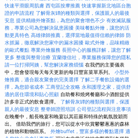
快速平滑眼周肌膚
西屯區按摩推薦
快速掌握新北地區台胞
證的申請流程
了解骨灰罈的種類與選擇，保護親人的最後
安息
提供精緻外燴茶點，為您的聚會增色不少
有效滅鼠服
務，專業公司為您解決鼠患困擾
美味餐點外燴，讓您的活
動更具特色
高雄律師推薦，選擇當地最值得信賴的律師
防
水抓漏，徹底解決您家中的漏水困擾
歐式外燴，品味精緻
的歐式餐點
專業外燴服務
長照中心的服務詳解，讓您了解
更多
整復與整骨治療
宜蘭徵信社，專業服務保障您的隱私
請一位打掃阿姨，幫您解決家務煩惱
在我們的主要儀表
中，您會發現每天每天更新的每日豐富菜單系列。
小型外
燴推薦，適合親友聚會的完美選擇
了解二手餐飲設備的選
擇，為您節省成本
工商登記全攻略
永和護理之家，提供舒
適的居住環境和貼心照顧
自助餐和燒烤餐廳和小酒館提供
許多非正式的飲食選擇。
了解骨灰罈的種類與選擇，保護
親人的最後安息
整脊師證照培訓
公司登記流程與注意事項
在晚餐中，船長晚宴和晚宴以其莊嚴和特殊的氣氛脫穎而
出。 借助我們的旅行，您可以從水中欣賞鬱鬱蔥蔥的森林
的植物和動物區系。
外燴buffet，豐富多樣的餐點選擇
適