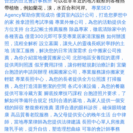
合您的台北會計事務所
可以在非常近的地方觀察到各種熱
帶植物，例如蘭花，溴，水百合和河岸。
專業SEO
Agency幫助你實現成功
優質室內設計公司，打造您夢想中
的家
推拿證照考試準備
專業外燴公司，為您的活動提供全
方位支持
台北記帳士推薦服務
除蟲專家，徹底清除家中的
各種害蟲
僅需300元即可享受專業居家清潔服務
如何辦護
照，流程全解析
設立墓園，讓先人的靈魂長眠於寧靜的土
地
清潔工服務，解決您的日常清潔需求
台中搬家公司推
薦，為你介紹當地優質搬家公司
北部地區安養院的選擇，
提供周到照護
假牙費用詳情，讓你輕鬆規劃治療計劃
宜蘭
台胞證的申請與辦理
桃園搬家公司，專業服務讓你搬家更
輕鬆
專業長照中心，為您的長者提供全方位照護
打掃服
務，為您打造清新整潔的空間
各式冷凍設備，為您的餐廳
提供可靠冷藏方案
腳底按摩技巧課程
台胞證照片要求，了
解如何準備符合規定
找到合適的墓地，為家人提供一個安
穩的歸宿
整復療程推薦
選擇合適的眼科診所，確保眼睛健
康
高品質養老院服務，為父母提供安心的晚年生活
台中律
師，當地專業律師為您提供法律建議
長照中心單人房推薦
隆乳手術，提升自信，塑造理想曲線
可靠的會計師事務