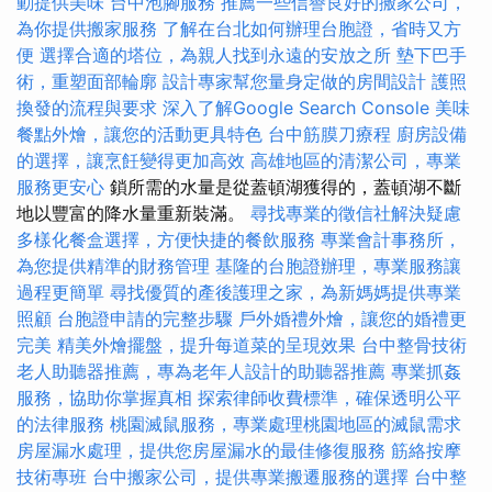
動提供美味
台中泡腳服務
推薦一些信譽良好的搬家公司，
為你提供搬家服務
了解在台北如何辦理台胞證，省時又方
便
選擇合適的塔位，為親人找到永遠的安放之所
墊下巴手
術，重塑面部輪廓
設計專家幫您量身定做的房間設計
護照
換發的流程與要求
深入了解Google Search Console
美味
餐點外燴，讓您的活動更具特色
台中筋膜刀療程
廚房設備
的選擇，讓烹飪變得更加高效
高雄地區的清潔公司，專業
服務更安心
鎖所需的水量是從蓋頓湖獲得的，蓋頓湖不斷
地以豐富的降水量重新裝滿。
尋找專業的徵信社解決疑慮
多樣化餐盒選擇，方便快捷的餐飲服務
專業會計事務所，
為您提供精準的財務管理
基隆的台胞證辦理，專業服務讓
過程更簡單
尋找優質的產後護理之家，為新媽媽提供專業
照顧
台胞證申請的完整步驟
戶外婚禮外燴，讓您的婚禮更
完美
精美外燴擺盤，提升每道菜的呈現效果
台中整骨技術
老人助聽器推薦，專為老年人設計的助聽器推薦
專業抓姦
服務，協助你掌握真相
探索律師收費標準，確保透明公平
的法律服務
桃園滅鼠服務，專業處理桃園地區的滅鼠需求
房屋漏水處理，提供您房屋漏水的最佳修復服務
筋絡按摩
技術專班
台中搬家公司，提供專業搬遷服務的選擇
台中整