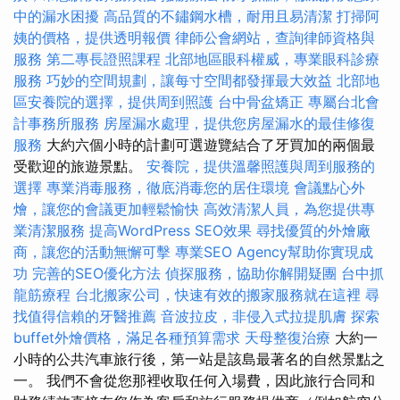
中的漏水困擾
高品質的不鏽鋼水槽，耐用且易清潔
打掃阿
姨的價格，提供透明報價
律師公會網站，查詢律師資格與
服務
第二專長證照課程
北部地區眼科權威，專業眼科診療
服務
巧妙的空間規劃，讓每寸空間都發揮最大效益
北部地
區安養院的選擇，提供周到照護
台中骨盆矯正
專屬台北會
計事務所服務
房屋漏水處理，提供您房屋漏水的最佳修復
服務
大約六個小時的計劃可選遊覽結合了牙買加的兩個最
受歡迎的旅遊景點。
安養院，提供溫馨照護與周到服務的
選擇
專業消毒服務，徹底消毒您的居住環境
會議點心外
燴，讓您的會議更加輕鬆愉快
高效清潔人員，為您提供專
業清潔服務
提高WordPress SEO效果
尋找優質的外燴廠
商，讓您的活動無懈可擊
專業SEO Agency幫助你實現成
功
完善的SEO優化方法
偵探服務，協助你解開疑團
台中抓
龍筋療程
台北搬家公司，快速有效的搬家服務就在這裡
尋
找值得信賴的牙醫推薦
音波拉皮，非侵入式拉提肌膚
探索
buffet外燴價格，滿足各種預算需求
天母整復治療
大約一
小時的公共汽車旅行後，第一站是該島最著名的自然景點之
一。 我們不會從您那裡收取任何入場費，因此旅行合同和