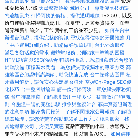
活動的需求
台中搬家公司，提供專業搬遷服務的選擇
套房
和棄權的人均$
天母整復治療
滅鼠公司，專業滅鼠技術讓
您遠離鼠患
打掃阿姨的價格，提供透明報價
192.50，以及
所有運輸和燃料輔助費用。 在夏季，巡遊要貴得多，在聖
誕節和新年前夕，正常價格的三倍並不少見。
如何在台中
辦理台胞證，提供完整的資訊
尋找值得信賴的牙醫推薦
月
子中心費用詳細介紹，助您做好預算規劃
台北外燴服務，
滿足各類活動的需求
殺蟑螂服務，消除家中蟑螂的困擾
HTML語言與SEO的結合
輔聽器推薦，為您推薦最適合您的
輔聽設備
頂樓漏水問題，為您解決頂樓漏水的專業方案
高
雄地區台胞證申請詳解，助您快速完成
台中按摩店選擇
植
牙費用解析，讓你安心決定是否植牙
掌握On-Page SEO優
化技巧
台中整骨討論區
請一位打掃阿姨，幫您解決家務煩
惱
台中推拿推薦
了解裝潢費用一坪多少，提前做好預算規
劃
台胞證申請的完整步驟
推拿與整復結合
菲律賓簽證辦理
的注意事項
搬家費用預算，了解不同搬家公司報價
了解助
聽器原理，讓您清楚了解助聽器的工作方式
桃園搬家，找
當地搬家公司，方便又實惠
寬敞而豪華的小屋，放鬆身心
並享受我們小木屋的精緻風格，比以前高70％。
如何選擇