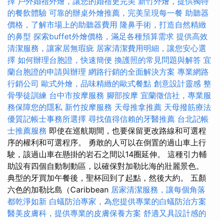
擇
戶外婚禮外燴，讓您的婚禮更完美
新竹外燴，提供獨特
的餐飲體驗
可靠的辦桌外燴推薦，完美呈現每一餐
助聽器
價格，了解市場上的助聽器費用
隆鼻手術，打造自然精緻
的鼻型
探索buffet外燴價格，滿足各種預算需求
提供高效
清潔服務，讓家居無瑕疵
居家清潔費用明細，讓您安心選
擇
如何辦理台胞證，快速簡便
換護照的常見問題與解答
宜
蘭台胞證的申請與辦理
網路行銷的全面解決方案
專業網路
行銷公司
歐式外燴，品味精緻的歐式餐點
創意設計靈感
整
骨學徒訓練
台中市按摩服務
腳部按摩
宜蘭徵信社，專業服
務保障您的隱私
新竹按摩服務
天母推拿推薦
天母撥筋療法
優質記帳士事務所選擇
尋找值得信賴的牙醫推薦
台北記帳
士推薦服務
即使在巡航期間，也要保留更改路線和可選程
序的權利和可選程序。 勇敢的人可以在倒置的過山車上行
駛，該過山車在懸掛的岩石之間以14圈延伸。 這種引力輔
助設有四個自動制動區，以確保對加勒比海的壯麗景色。
典型的牙買加午餐後，聖杯回到了起點，然後大約。 五顏
六色的加勒比島（Caribbean
居家清潔服務，讓每個角落
都乾淨如新
白蟻防治專家，為您提供專業的白蟻防治方案
醫美皮膚科，提供專業的皮膚保養方案
舒適又具設計感的