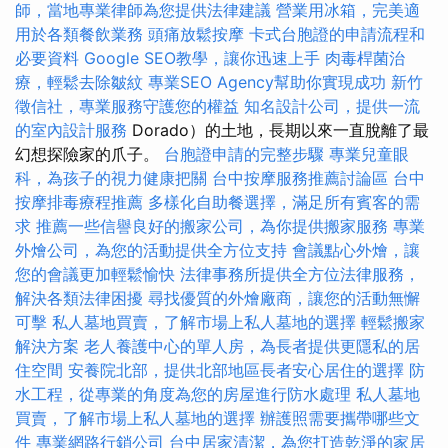
師，當地專業律師為您提供法律建議
營業用冰箱，完美適
用於各類餐飲業務
頭痛放鬆按摩
卡式台胞證的申請流程和
必要資料
Google SEO教學，讓你迅速上手
肉毒桿菌治
療，輕鬆去除皺紋
專業SEO Agency幫助你實現成功
新竹
徵信社，專業服務守護您的權益
知名設計公司，提供一流
的室內設計服務
Dorado）的土地，長期以來一直脫離了最
幻想探險家的爪子。
台胞證申請的完整步驟
專業兒童眼
科，為孩子的視力健康把關
台中按摩服務推薦討論區
台中
按摩排毒療程推薦
多樣化自助餐選擇，滿足所有賓客的需
求
推薦一些信譽良好的搬家公司，為你提供搬家服務
專業
外燴公司，為您的活動提供全方位支持
會議點心外燴，讓
您的會議更加輕鬆愉快
法律事務所提供全方位法律服務，
解決各類法律困擾
尋找優質的外燴廠商，讓您的活動無懈
可擊
私人墓地買賣，了解市場上私人墓地的選擇
輕鬆搬家
解決方案
老人養護中心的單人房，為長者提供更隱私的居
住空間
安養院北部，提供北部地區長者安心居住的選擇
防
水工程，從專業的角度為您的房屋進行防水處理
私人墓地
買賣，了解市場上私人墓地的選擇
辦護照需要攜帶哪些文
件
專業網路行銷公司
台中居家清潔，為您打造乾淨的家居