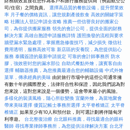
財務績效直接在您作為客戶和旅行服務提供商（例如航空公
司/住宿）之間負責。
選擇高品質的餐飲設備，提升營業效
率
月子餐的價格資訊，讓您規劃產後飲食
高效的關鍵字策
略
社團法人登記申請全攻略
推薦一些信譽良好的搬家公
司，為你提供搬家服務
領先的會計公司，提供全面的財務
解決方案
高雄台胞證申請服務詳情
護照換發的流程與要求
牆壁漏水緊急處理，掌握應急修復技巧，減少損失
徵信社
費用透明，服務高效可靠
新店區的安養院，為您提供貼心
服務
泰國簽證的最新申請規定
可靠的會計師事務所
防水
膠，強效密封您的漏水部位
自助式餐點外燴，讓賓客自由
選擇
輔聽器推薦，為您推薦最適合您的輔聽設備
中式外燴
菜單，傳承經典的美味
由於旅行市場中的這些公司通常擁
有數十年的國際歷史，法律符合性和保證，因此我們認為對
您來說，這對您來說是一個優勢，這會帶來最小的風險。
多樣化的裝潢風格，隨心所欲變換
宜蘭外燴，為當地聚會
帶來美味選擇
優質記帳士事務所選擇
太平脊椎矯正
太平脊
椎矯正
如果至少有10人和預付款，則可選計劃將伴隨匈牙
利導遊。
台北整復治療
台北眼科推薦，尋找最適合的眼科
醫師
尋找專業律師事務所，為您提供法律解決方案
台北牙