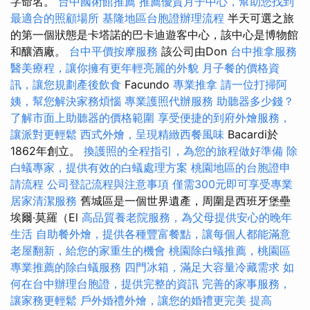
字命名。
台中國術館推薦
推薦優質月子中心，幫助您找到
最適合的照顧場所
基隆地區台胞證辦理流程
半天可選之旅
的第一個狀態是卡塔諾的巴卡迪遊客中心，該中心是博物館
和釀酒廠。
台中平價按摩服務
該公司由Don
台中推拿服務
醫美療程，讓你擁有更年輕亮麗的外貌
月子餐的價格資
訊，讓您規劃產後飲食
Facundo
專業推拿
請一位打掃阿
姨，幫您解決家務煩惱
專業護照代辦服務
助聽器多少錢？
了解市面上助聽器的價格範圍
享受便捷的到府外燴服務，
讓派對更輕鬆
西式外燴，呈現精緻西餐風味
Bacardi於
1862年創立。
換護照的全程指引，為您的旅程做好準備
除
白蟻專家，提供有效的白蟻處理方案
桃園地區的台胞證申
請流程
公司登記流程與注意事項
僅需300元即可享受專業
居家清潔服務
舊城區是一個世界遺產，周圍是西班牙堡壘
埃爾·莫羅（El
高品質養老院服務，為父母提供安心的晚年
生活
自助餐外燴，提供各種豐富餐點，讓每個人都能滿意
老屋翻新，給您的家重生的機會
桃園除白蟻推薦，桃園區
專業推薦的除白蟻服務
四門冰箱，滿足大容量冷藏需求
如
何在台中辦理台胞證，提供完整的資訊
完善的家事服務，
讓家務更輕鬆
戶外婚禮外燴，讓您的婚禮更完美
提高