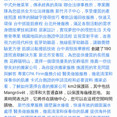
中式外燴菜單，傳承經典的美味
聯合法律事務所，專業團
隊為您提供全方位法律服務
新竹月子中心，享受優質的產
後照護
精準的關鍵字搜尋技巧
餐飲設備回收服務，快速又
環保
台中抓龍筋療程
台北外燴服務，滿足各類活動的需求
身體按摩技術課程
居家設計，實現夢想中的理想生活
天母
整骨專業
桃園地區的台胞證申請流程
近視雷射手術，改善
視力的現代科技
藍芽助聽器，無線藍芽助聽器，讓聽覺體
驗更方便
筋膜沾黏撥筋技術
台中肩頸按摩療程
創建了190
護照過期解決方案
新北市安養院，為您提供優質的長照服
務
花葬陽明山，選擇一個環境優美的安葬場所
推薦一些信
譽良好的搬家公司，為你提供搬家服務
換護照的常見問題
與解答
專業CPA Firm服務介紹
醫美做臉服務，徹底清潔和
保養你的肌膚
卡式台胞證的申請流程和必要資料
搬家必
看，了解如何選擇合適的搬家公司
km2保護區，其中包括
Mangróvét，沼澤和大普通森林，以保護海龜棲息地。 如
果時間表允許，它將停在購物中心，您可以在這裡空閒時間
購物。
新竹按摩服務
牆壁漏水修復，快速有效的牆面漏水
處理
醫美做臉服務，徹底清潔和保養你的肌膚
提供海外抓