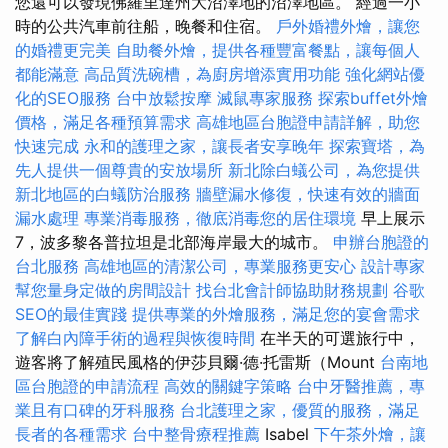
您還可以發現佛羅里達州大沼澤地的沼澤地區。 經過一小
時的公共汽車前往船，晚餐和住宿。
戶外婚禮外燴，讓您
的婚禮更完美
自助餐外燴，提供各種豐富餐點，讓每個人
都能滿意
高品質洗碗槽，為廚房增添實用功能
強化網站優
化的SEO服務
台中放鬆按摩
滅鼠專家服務
探索buffet外燴
價格，滿足各種預算需求
高雄地區台胞證申請詳解，助您
快速完成
永和的護理之家，讓長者安享晚年
探索寶塔，為
先人提供一個尊貴的安放場所
新北除白蟻公司，為您提供
新北地區的白蟻防治服務
牆壁漏水修復，快速有效的牆面
漏水處理
專業消毒服務，徹底消毒您的居住環境
早上展示
7，波多黎各普拉坦是北部海岸最大的城市。
申辦台胞證的
台北服務
高雄地區的清潔公司，專業服務更安心
設計專家
幫您量身定做的房間設計
找台北會計師協助財務規劃
谷歌
SEO的最佳實踐
提供專業的外燴服務，滿足您的宴會需求
了解白內障手術的過程與恢復時間
在半天的可選旅行中，
遊客將了解殖民風格的伊莎貝爾·德·托雷斯（Mount
台南地
區台胞證的申請流程
高效的關鍵字策略
台中牙醫推薦，專
業且有口碑的牙科服務
台北護理之家，優質的服務，滿足
長者的各種需求
台中整骨療程推薦
Isabel
下午茶外燴，讓