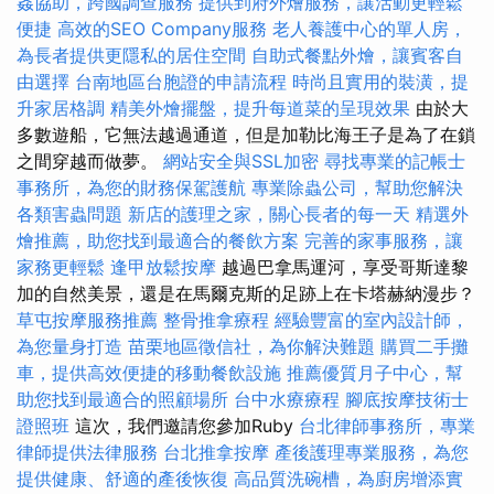
姦協助，跨國調查服務
提供到府外燴服務，讓活動更輕鬆
便捷
高效的SEO Company服務
老人養護中心的單人房，
為長者提供更隱私的居住空間
自助式餐點外燴，讓賓客自
由選擇
台南地區台胞證的申請流程
時尚且實用的裝潢，提
升家居格調
精美外燴擺盤，提升每道菜的呈現效果
由於大
多數遊船，它無法越過通道，但是加勒比海王子是為了在鎖
之間穿越而做夢。
網站安全與SSL加密
尋找專業的記帳士
事務所，為您的財務保駕護航
專業除蟲公司，幫助您解決
各類害蟲問題
新店的護理之家，關心長者的每一天
精選外
燴推薦，助您找到最適合的餐飲方案
完善的家事服務，讓
家務更輕鬆
逢甲放鬆按摩
越過巴拿馬運河，享受哥斯達黎
加的自然美景，還是在馬爾克斯的足跡上在卡塔赫納漫步？
草屯按摩服務推薦
整骨推拿療程
經驗豐富的室內設計師，
為您量身打造
苗栗地區徵信社，為你解決難題
購買二手攤
車，提供高效便捷的移動餐飲設施
推薦優質月子中心，幫
助您找到最適合的照顧場所
台中水療療程
腳底按摩技術士
證照班
這次，我們邀請您參加Ruby
台北律師事務所，專業
律師提供法律服務
台北推拿按摩
產後護理專業服務，為您
提供健康、舒適的產後恢復
高品質洗碗槽，為廚房增添實