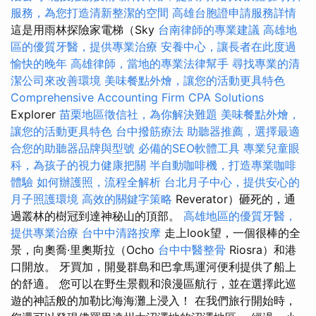
服務，為您打造清新整潔的空間
高雄台胞證申請服務詳情
這是用雨林探險家電梯（Sky
台南律師的專業建議
高雄地
區的優質牙醫，提供專業治療
安養中心，讓長者在此度過
愉快的晚年
高雄律師，當地的專業法律幫手
尋找專業的清
潔公司來改善環境
美味餐點外燴，讓您的活動更具特色
Comprehensive Accounting Firm CPA Solutions
Explorer
苗栗地區徵信社，為你解決難題
美味餐點外燴，
讓您的活動更具特色
台中撥筋療法
助聽器推薦，選擇最適
合您的助聽器品牌與型號
必備的SEO軟體工具
專業兒童眼
科，為孩子的視力健康把關
半自動咖啡機，打造專業咖啡
體驗
如何辦護照，流程全解析
台北月子中心，提供安心的
月子照護環境
高效的關鍵字策略
Reverator）砸死的，通
過叢林的樹冠到達神秘山的頂部。
高雄地區的優質牙醫，
提供專業治療
台中中清路按摩
走上look望，一個很棒的全
景，向奧喬·里奧斯拉（Ocho
台中中醫整骨
Riosra）和港
口開放。 牙買加，開曼群島和巴拿馬運河便利提供了船上
的舒適。 您可以在野生景觀和浪漫區航行，並在選擇此巡
遊的神話般的加勒比海海灘上浸入！ 在我們旅行開始時，