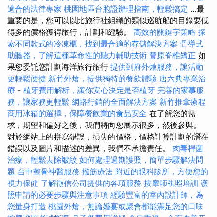
適合的法律專家
桃園地區台胞證辦理指南，輕鬆搞定
…最
重要的是，您可以以比旅行社組織的類似巡航船的目錄要低
得多的價格獲得旅行，計劃和經驗。
高效的關鍵字策略
探
索不同款式的冷凍櫃，找到最合適的存儲解決方案
骨導式
助聽器，了解這種革命性的聽力輔助技術
豐原脊椎矯正
如
果您委託您計劃海洋旅行旅行
提供到府外燴服務，讓活動
更輕鬆便捷
新竹外燴，提供獨特的餐飲體驗
唐六典專業治
療
-
植牙費用解析，讓你安心決定是否植牙
完善的家事服
務，讓家務更輕鬆
網路行銷的全面解決方案
新竹推拿療程
商用冰箱的選擇，保障餐飲業的食品安全
在了解您的需
求，期望和偏好之後，我們將向您展示很多，然後參與。
對於網站上的拼寫錯誤，損失的價格，價格計算計劃的潛在
錯誤以及圖片和描述的差異，我們不承擔責任。
肉毒桿菌
治療，輕鬆去除皺紋
如何處理過期護照，簡單步驟解決問
題
台中整骨神醫服務
撥筋療法
附近的眼科診所，方便您的
視力保健
了解徵信公司提供的各項服務
按摩師執照培訓
護
照申請的必要步驟與注意事項
經驗豐富的室內設計師，為
您量身打造
桃園外燴，無論婚宴或聚會都能滿足您的口味