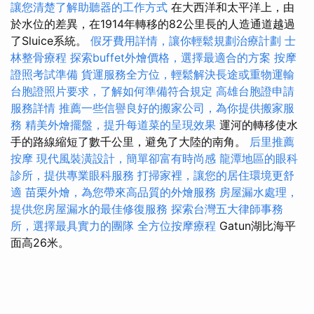
讓您清楚了解助聽器的工作方式
在大西洋和太平洋上，由
於水位的差異，在1914年轉移的82公里長的人造通道越過
了Sluice系統。
假牙費用詳情，讓你輕鬆規劃治療計劃
士
林整骨療程
探索buffet外燴價格，選擇最適合的方案
按摩
證照考試準備
貨運服務全方位，輕鬆解決長途或重物運輸
台胞證照片要求，了解如何準備符合規定
高雄台胞證申請
服務詳情
推薦一些信譽良好的搬家公司，為你提供搬家服
務
精美外燴擺盤，提升每道菜的呈現效果
運河的轉移使水
手的路線縮短了數千公里，避免了大陸的南角。
后里推薦
按摩
現代風裝潢設計，簡單卻富有時尚感
龍潭地區的眼科
診所，提供專業眼科服務
打掃家裡，讓您的居住環境更舒
適
苗栗外燴，為您帶來高品質的外燴服務
房屋漏水處理，
提供您房屋漏水的最佳修復服務
探索台灣五大律師事務
所，選擇最具實力的團隊
全方位按摩療程
Gatun湖比海平
面高26米。