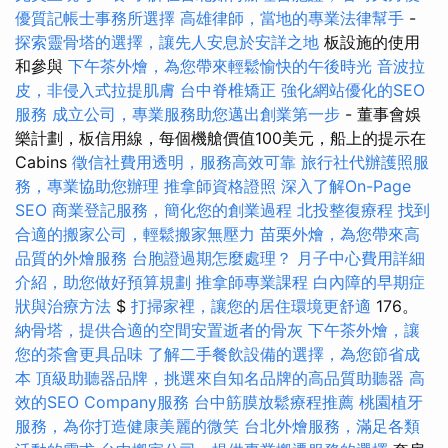
優質記帳士事務所選擇
高雄律師，當地的專業法律幫手
-
探索靈骨塔的選擇，讓先人安息於安詳之地
板設施的使用
和參與
下午茶外燴，為您帶來輕鬆愉快的午後時光
音波拉
皮，非侵入式拉提肌膚
台中脊椎矯正
強化網站優化的SEO
服務
成立公司，專業服務助您邁出創業第一步
- 董事會娛
樂計劃，板信用線，每個機艙價值100美元，船上的提示在
Cabins
徵信社費用透明，服務高效可靠
旅行社代辦護照服
務，專業協助您辦理
推拿師資格證照
深入了解On-Page
SEO
商業登記服務，簡化您的創業過程
北投整復療程
找到
合適的搬家公司，輕鬆搬家無壓力
苗栗外燴，為您帶來高
品質的外燴服務
台胞證過期怎麼處理？
月子中心費用詳細
介紹，助您做好預算規劃
推拿師專業課程
白內障的早期症
狀與治療方法
$
打掃家裡，讓您的居住環境更舒適
176。
納骨塔，提供合適的空間安置逝者的骨灰
下午茶外燴，讓
您的茶會更具品味
了解二手餐飲設備的選擇，為您節省成
本
頂級助聽器品牌，挑選來自知名品牌的高品質助聽器
高
效的SEO Company服務
台中筋膜放鬆療程推薦
桃園植牙
服務，為你打造健康美麗的微笑
台北外燴服務，滿足各類