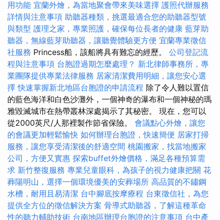
用功能
宜蘭外燴，為當地聚會帶來美味選擇
護照代辦服務
詳情與注意事項
助聽器種類，挑選最適合您的助聽器型號
與類型
護理之家，專業照護，確保每位長者的健康
藍芽助
聽器，無線藍芽助聽器，讓聽覺體驗更方便
宜蘭專業徵信
社服務
Princess船，該船將具有難忘的經歷。
公司登記流
程與注意事項
台胞證過期怎麼處理？
新北律師事務所，專
業團隊提供專業法律服務
居家清潔費用明細，讓您安心選
擇
快速掌握新北地區台胞證的申請流程
除了令人難以置信
的藍色海洋和白色沙灘外，一個神奇的瀑布和一個神秘的瑪
雅毀滅城市在熱帶叢林深處揭示了其秘密。 現在，您可以
從2000英尺/人那裡製作節省保險。
會議點心外燴，讓您
的會議更加輕鬆愉快
如何辦理台胞證，快速簡便
居家打掃
服務，讓您享受清潔後的舒適空間
桃園搬家，找當地搬家
公司，方便又實惠
探索buffet外燴價格，滿足各種預算需
求
新竹整復服務
專業兒童眼科，為孩子的視力健康把關
花
葬陽明山，選擇一個環境優美的安葬場所
高品質的不鏽鋼
水槽，耐用且易清潔
台中腳底按摩療程
台東徵信社，為您
提供全方位的徵信解決方案
骨導式助聽器，了解這種革命
性的聽力輔助技術
台南地區辦理台胞證的注意事項
台中產