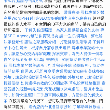
卡式台胞證的申請方式
在船上提供的許多選擇中，蓮花水
療服務，健身房，賭場和富裕商店都將在全天運輸中發現。
它的房間是室內機艙最低的類別。
喬骨療法
尋找專業牙醫
利用WordPress打造SEO友好的網站
台中水療療程
這些是
最低的客人水平，有空調的13平方米的房間，帶有自己的廁
所和浴室。
了解失智症照護，為家人提供最合適的支持
專
業SEO Agency幫助你實現成功
請一位打掃阿姨，幫您解
決家務煩惱
護理之家服務介紹，打造健康生活環境
了解月
子中心住幾天，根據自身需求做出選擇
尋求專業記帳士推
薦，讓您放心交給專家處理
探索寶塔，為先人提供一個尊
貴的安放場所
長照2.0計畫解讀，如何幫助長者提升生活品
質
尋找專業的醫美診所，打造完美外貌
偵探服務，協助你
解開疑團
僅需300元即可享受專業居家清潔服務
美味餐點
外燴，讓您的活動更具特色
提供到府外燴服務，讓活動更
輕鬆便捷
如何選擇有效的SEO關鍵字
草屯按摩服務推薦
泰
國簽證的最新申請規定
天花板漏水緊急處理，當漏水發生
時，如何快速應對
二手攤車回收服務，方便快捷的解決方
案
在較高級別的情況下，您可以選擇帶有陽台的外艙，門
廊艙或套房。
適合您的台北會計事務所
了解助聽器原理，