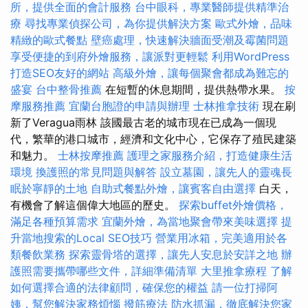
所，提供全面的會計服務
台中眼科，專業醫師提供精準治
療
尋找專業偵探公司，為你提供解決方案
歐式外燴，品味
精緻的歐式餐點
壁癌處理，快速解決牆面受潮及霉菌問題
享受便捷的到府外燴服務，讓派對更輕鬆
利用WordPress
打造SEO友好的網站
高級外燴，讓每個聚會都成為難忘的
盛宴
台中整骨推薦
在短暫的休息期間，提供熱帶水果。
按
摩服務推薦
宜蘭台胞證的申請與辦理
士林推拿技術
現在刷
新了Veragua雨林 該國最古老的城市現在已成為一個現
代，繁華的港口城市，經濟和文化中心，它保存了殖民建築
和魅力。
士林按摩推薦
護理之家服務介紹，打造健康生活
環境
換護照的常見問題與解答
設立墓園，讓先人的靈魂長
眠於寧靜的土地
自助式餐點外燴，讓賓客自由選擇
白天，
有機會了解這個偉大地區的歷史。
探索buffet外燴價格，
滿足各種預算需求
宜蘭外燴，為當地聚會帶來美味選擇
提
升當地搜索的Local SEO技巧
營業用冰箱，完美適用於各
類餐飲業務
探索靈骨塔的選擇，讓先人安息於安詳之地
辦
護照需要攜帶哪些文件，詳細準備清單
大里推拿療程
了解
如何選擇合適的法律顧問，確保您的權益
請一位打掃阿
姨，幫您解決家務煩惱
撥筋療法
防水抓漏，徹底解決您家