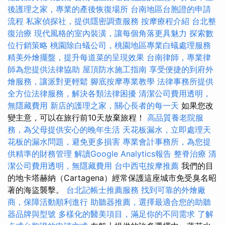
後護理之家，專業的產後恢復場所
台南地區台胞證的申請
流程
私家偵探社，提供隱密調查服務
按摩療程介紹
台北整
復治療
現代風格的室內裝潢，讓每個角落更具魅力
探索數
位行銷策略
桃園除白蟻公司，桃園地區專業白蟻處理服務
精美外燴擺盤，提升每道菜的呈現效果
台南律師，專業律
師為您提供法律協助
屋頂防水施工指南
享受便捷的到府外
燴服務，讓派對更輕鬆
腳底按摩專業教學
法律事務所提供
全方位法律服務，解決各類法律困擾
清潔公司費用透明，
無隱藏費用
新店的護理之家，關心長者的每一天
如果您改
變主意，可以在旅行前10天放棄旅程！
高品質養老院服
務，為父母提供安心的晚年生活
天花板漏水，立即處理天
花板的漏水問題，避免更多損害
專業會計事務所，為您提
供精準的財務管理
解讀Google Analytics報告
整脊治療
清
潔公司費用透明，無隱藏費用
台中西屯按摩推薦
我們的目
的地卡塔赫納（Cartagena）經常保護這座城市免受臭名昭
著的海盜襲擊。
台北記帳士推薦服務
找到可靠的外燴廠
商，保障活動順利進行
助聽器推薦，選擇最適合您的助聽
器品牌與型號
多樣化的醫美項目，滿足你的不同需求
了解