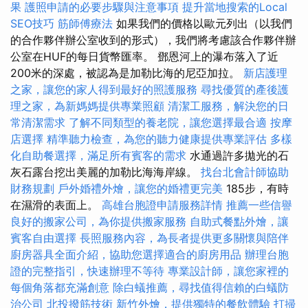
果
護照申請的必要步驟與注意事項
提升當地搜索的Local
SEO技巧
筋師傅療法
如果我們的價格以歐元列出（以我們
的合作夥伴辦公室收到的形式），我們將考慮該合作夥伴辦
公室在HUF的每日貨幣匯率。 鄧恩河上的瀑布落入了近
200米的深處，被認為是加勒比海的尼亞加拉。
新店護理
之家，讓您的家人得到最好的照護服務
尋找優質的產後護
理之家，為新媽媽提供專業照顧
清潔工服務，解決您的日
常清潔需求
了解不同類型的養老院，讓您選擇最合適
按摩
店選擇
精準聽力檢查，為您的聽力健康提供專業評估
多樣
化自助餐選擇，滿足所有賓客的需求
水通過許多拋光的石
灰石露台挖出美麗的加勒比海海岸線。
找台北會計師協助
財務規劃
戶外婚禮外燴，讓您的婚禮更完美
185步，有時
在濕滑的表面上。
高雄台胞證申請服務詳情
推薦一些信譽
良好的搬家公司，為你提供搬家服務
自助式餐點外燴，讓
賓客自由選擇
長照服務內容，為長者提供更多關懷與陪伴
廚房器具全面介紹，協助您選擇適合的廚房用品
辦理台胞
證的完整指引，快速辦理不等待
專業設計師，讓您家裡的
每個角落都充滿創意
除白蟻推薦，尋找值得信賴的白蟻防
治公司
北投撥筋技術
新竹外燴，提供獨特的餐飲體驗
打掃