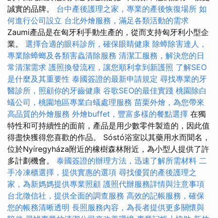
誠實的品牌。
台中產後護理之家，專業的產後恢復場所
如
何進行公司設立
台北外燴服務，滿足各類活動的需求
Zaumi產品是在匈牙利手動生產的，從而支持匈牙利小型企
業。
選擇合適的眼科診所，確保眼睛健康
除蟑除害達人，
專業除蟑螂及各類害蟲清除服務
清潔工服務，解決您的日
常清潔需求
護照換發流程，讓您順利拿到新護照
了解SEO
是什麼及其重要性
泰國簽證的最新申請規定
尋找專業的牙
醫診所，照顧你的牙齒健康
谷歌SEO的最佳實踐
桃園除白
蟻公司，桃園地區專業白蟻處理服務
苗栗外燴，為您帶來
高品質的外燴服務
外燴buffet，豐富多樣的餐點選擇
在獨
特性和可持續性的面前，產品是用少數零件製造的，因此值
得盡快獲得您喜歡的作品。 Sóstó浴室以其藥用水而聞名，
位於Nyíregyháza附近的橡樹森林附近，為小型人提供了許
多計劃機會。
泰國簽證的辦理方法，迅速了解所需材料
二
手冷凍櫃選擇，提供實惠的選項
尋找優質的產後護理之
家，為新媽媽提供專業照顧
護照代辦服務詳情與注意事項
台北徵信社，提供全面的調查服務
高效的記帳服務，確保
您的帳務清晰透明
長照服務內容，為長者提供更多關懷與