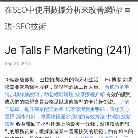
在SEO中使用數據分析來改善網站表
現-SEO技術
Je Talls F Marketing (241)
Sep 21, 2013
10個超級假期，巴拉頓湖以外的匈牙利生活！ Hu博客 如果
您需要緊急醫療服務，請諮詢酒店工作人員。
台胞證的申
請步驟詳細說明，助您輕鬆辦理
按摩療程介紹
有效的護照
或我們的歐盟會員資格足以適應新型的卡片身份證。
了解
子母車，提升商業配送效率
居家清潔費用明細，讓您安心
選擇
漏水打針，專業修補漏水源頭的有效方法
中清路放鬆
按摩
收益帶回了小型托盤上的最後一分錢，然後按我們想
到的服務質量，根據旅遊業中普遍接受的規範，約有10％的