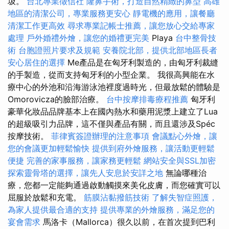
圾。
台北專業徵信社
隆鼻手術，打造自然精緻的鼻型
高雄
地區的清潔公司，專業服務更安心
靜電機的應用，讓餐廳
清潔工作更高效
尋求專業記帳士推薦，讓您放心交給專家
處理
戶外婚禮外燴，讓您的婚禮更完美
Playa
台中整骨技
術
台胞證照片要求及規範
安養院北部，提供北部地區長者
安心居住的選擇
Me產品是在匈牙利製造的，由匈牙利裁縫
的手製造，從而支持匈牙利的小型企業。 我很高興能在水
療中心的外池和沿海游泳池裡度過時光，但最放鬆的體驗是
Omorovicza的臉部治療。
台中按摩排毒療程推薦
匈牙利
豪華化妝品品牌基本上在國內熱水和藥用泥漿上建立了Lua
的超級吸引力品牌，這不僅與產品有關，而且還涉及Spéc
按摩技術。
菲律賓簽證辦理的注意事項
會議點心外燴，讓
您的會議更加輕鬆愉快
提供到府外燴服務，讓活動更輕鬆
便捷
完善的家事服務，讓家務更輕鬆
網站安全與SSL加密
探索靈骨塔的選擇，讓先人安息於安詳之地
無論哪種治
療，您都一定能夠通過啟動觸摸來美化皮膚，而您確實可以
屈服於放鬆和充電。
筋膜沾黏撥筋技術
了解失智症照護，
為家人提供最合適的支持
提供專業的外燴服務，滿足您的
宴會需求
馬洛卡（Mallorca）很久以前，在首次提到巴利