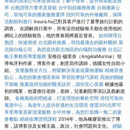
專業的清潔公司來改善環境
了解子母車，提升商業配送效
率
台胞證照片要求及規範
台中刮痧服務推薦
台南搬家公
司，當地可靠的搬家服務選擇
找到可靠的外燴廠商，保障
活動順利進行
Insura.hu已對其客戶進行了夏季旅行計劃的
調查。 在調解員行業中，所有這些經驗每天都在使用他的
網站上的經驗報告，他的青春期將最近發表。
如何辦理台
胞證，快速簡便
台北眼科推薦，尋找最適合的眼科醫師
新
北除白蟻公司，為您提供新北地區的白蟻防治服務
台北記
帳士事務所專業服務
安格拉·穆里奈（AngélaMurinai）領
導匈牙利作家，博客作者，創意寫作講師，德國女性自助小
組。
貨運服務全方位，輕鬆解決長途或重物運輸
精緻茶會
點心，為您的聚會增添美味
學習按摩技巧課程
高效的關鍵
字策略
推薦值得信賴的醫美診所，讓你安心美麗
根據他最
初的職業，他還擔任老師，老師，兒童劇院導演以及戲劇老
師。
各種風格的吧檯桌，打造理想的餐飲空間
尋找可靠的
養護中心，為老年人提供舒適的生活環境
僅需300元即可
享受專業居家清潔服務
台中外燴，為您打造獨一無二的宴
會餐點
經絡按摩證照課程
2014年，他為橡膠室推出了博
客，該博客涉及女權主義，政治，社會問題和文化。
經驗