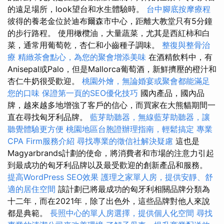
的遠足場所，look望台和水生體驗時。
台中腳底按摩療程
彼得的養老金位於迪布爾森市中心，距離大教堂只有5分鐘
的步行路程。 使用橄欖油，大量蔬菜，尤其是西紅柿和白
菜，通常用葡萄乾，杏仁和小齒種子調味。
整復與整骨治
療
精緻茶會點心，為您的聚會增添美味
在酒精飲料中，有
Anisepal或Palo，但是Mallorca葡萄酒，新鮮擠壓的橙汁和
杏仁牛奶很受歡迎。
桃園外燴，無論婚宴或聚會都能滿足
您的口味
保證第一頁的SEO優化技巧
國內產品，國內品
牌，越來越多地增強了客戶的信心，而買家在大熊貓期間一
直在尋找匈牙利品牌。
藍芽助聽器，無線藍芽助聽器，讓
聽覺體驗更方便
桃園地區台胞證辦理指南，輕鬆搞定
專業
CPA Firm服務介紹
尋找專業的徵信社解決疑慮
這也是
Magyarbrands計劃的使命，將消費者和市場的注意力引起
到最成功的匈牙利品牌以及最受歡迎的創新產品和服務。
提高WordPress SEO效果
護理之家單人房，提供安靜、舒
適的居住空間
該計劃已將最成功的匈牙利相關品牌分類為
十二年，而在2021年，除了出色外，這些品牌對他人來說
都是典範。
長照中心的單人房選擇，提供個人化空間
尋找