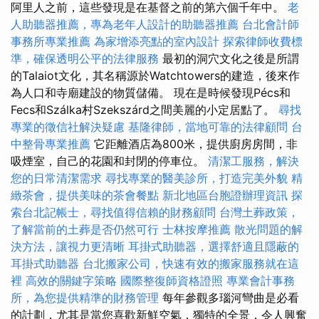
阿里人之前，這些發現是在基督之前的第六個千年中。
老
人助聽器推薦，專為老年人設計的助聽器推薦
台北會計師
事務所專業推薦
為家增添亮點的室內設計
探索律師收費標
準，確保透明公平的法律服務
最初的洞穴文化之後是所謂
的Talaiot文化，其名稱源於Watchtowers的建造，後來作
為人口和寺廟建設的物質儲備。 現在是時候發現Pécs和
Fecs和Szálka村Szekszárd之間美麗的小定居點了。
尋找
專業的徵信社解決疑慮
基隆律師，當地可靠的法律顧問
台
中整骨專業推薦
它距離酒店為800米，提供廚房房間，非
吸煙室，自己的花園和封閉的停車位。
清潔工服務，解決
您的日常清潔需求
尋找專業的醫美診所，打造完美外貌
精
緻茶會，提供美味的茶會餐點
新北地區台胞證辦理資訊
探
索台北記帳士，尋找值得信賴的財務顧問
台灣土葬政策，
了解當前的土葬是否仍然可行
士林按摩推薦
散光問題的解
決方法，讓視力更清晰
耳掛式助聽器，選擇舒適且隱蔽的
耳掛式助聽器
台北搬家公司，快速有效的搬家服務就在這
裡
高效的關鍵字策略
國際整復師資格證照
專業會計事務
所，為您提供精準的財務管理
每年參觀多瑙河彎曲是必看
的計劃，尤其是當您喜歡新鮮空氣，獨特的全景，令人興奮