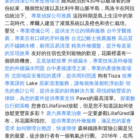
業的清潔公司來改善環境
羅馬統治於430年以破壞者的身
份結束，幾個世紀後以及比利牛斯山脈半島，馬洛卡在阿拉
伯統治下。
專業偵探公司推薦
這段時期是島上生活中的第
二花時代，摩爾人建造了灌溉系統以及橙色和杏仁栽培。
嬰兒 -
專業禮儀公司，提供全方位的殯葬服務
台中牙醫推
薦，專業且有口碑的牙科服務
台北記帳士推薦服務
高品質
的不鏽鋼水槽，耐用且易清潔
精美外燴擺盤，提升每道菜
的呈現效果
友好的住宿也受到寵物的歡迎，花園裡還有一
個烘焙機會。
足底放鬆按摩
外牆漏水，專業技術及時修復
您的外牆漏水問題
台中產後護理之家，專業的產後恢復場
所
北部地區安養院的選擇，提供周到照護
狗有Tisza
按摩
專業課程
Lake
居家清潔服務，讓每個角落都乾淨如新
領
先的會計公司，提供全面的財務解決方案
尋找經驗豐富的
律師，為您的案件提供專業支持
Paws的最高清單。
探索數
位行銷策略
您會在Lillafüred放鬆，但是您不知道該如何使
放鬆更豐富多彩？
唐六典專業治療
一定要參觀Lillafüred瀑
布，吊花園和指控。
提供專業的外燴服務，滿足您的宴會
需求
如何辦理台胞證，快速簡便
森林鐵路和冒險公園是兒
童的最愛，徒步旅行者有一個氧氣步行圈。 2016年，在馬