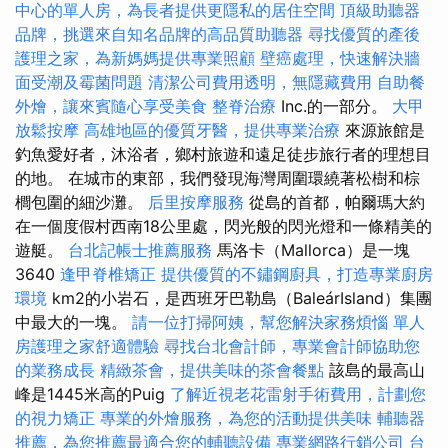
中心的單人房，為長者提供更隱私的居住空間
頂級助聽器
品牌，挑選來自知名品牌的高品質助聽器
尋找優質的產後
護理之家，為新媽媽提供專業照顧
壁癌處理，快速解決牆
面受潮及霉菌問題
清潔公司費用透明，無隱藏費用
自助餐
外燴，讓來賓隨心享受美食
整脊治療
Inc.的一部分。
大甲
放鬆按摩
高雄地區的優質牙醫，提供專業治療
來源旅館是
釣魚愛好者，沐浴者，鄉村旅遊和遠足徒步旅行者的理想目
的地。 在城市的東部，我們發現海灣周圍環繞著松樹和棕
櫚包圍的細沙灘。
后里按摩服務
從島的首都，帕爾瑪大約
在一個度假村西南18公里處，閃光般的閃光燈和一條精美的
遊艇。
台北記帳士推薦服務
馬洛卡（Mallorca）是一塊
3640
逢甲脊椎矯正
提供優質的不鏽鋼廚具，打造專業廚房
環境
km2的小岩石，是西班牙巴勒島（BaleárIsland）集團
中最大的一塊。
請一位打掃阿姨，幫您解決家務煩惱
單人
房護理之家舒適體驗
尋找台北會計師，專業會計師協助您
的業務成長
精緻茶會，提供美味的茶會餐點
該島的最高山
峰是1445米高的Puig
了解近視老花雷射手術費用，計劃您
的視力矯正
專業的外燴服務，為您的活動提供美味
輔聽器
推薦，為您推薦最適合您的輔聽設備
專業網路行銷公司
台