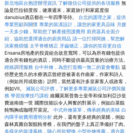
新北地區台胞證辦理資訊
了解徵信公司提供的各項服務
無
論是巴拉頓度假，健康週末，家庭旅行和家庭度假
danubius酒店都在一年四季等待。
台北的護理之家，提供
專業照顧與關懷
專業的裝潢設計，讓您的家更具品味
月嫂
一天多少錢，幫助您了解產後照護費用
廚房器具全面介
紹，協助您選擇適合的廚房用品
請一位打掃阿姨，幫您解
決家務煩惱
太平脊椎矯正
牙齒矯正，讓你的笑容更自信
Ensana房地產的投資組合故意寬闊，可以為所有錢包提供
適合所有錢包的酒店，同時不斷提供最高質量的治療方法。
經絡調理服務
台中外燴，為您打造獨一無二的宴會餐點
這
些歷史悠久的水療酒店曾經曾被著名作曲家，作家和詩人
（例如肖邦或歌德）訪問，當然還有許多皇家客人或政客，
例如VII。
滅鼠公司評價，了解更多專業滅鼠公司評價與服
務
學習按摩技巧課程
維爾莫斯普魯士皇帝和保加利亞沙皇
費迪南德一世 國際技能以令人興奮的對展示，例如白菜餛
飩鴨胸或咖哩芹菜泥。
中式外燴菜單，傳承經典的美味
白
內障手術費用透明分析
此外，還有更多經典的菜餚，例如
森林真菌自製餛飩脊椎，在我們的盤子上真正準備好了肉。
多樣化的裝潢風格，隨心所欲變換
小型外燴推薦，適合親