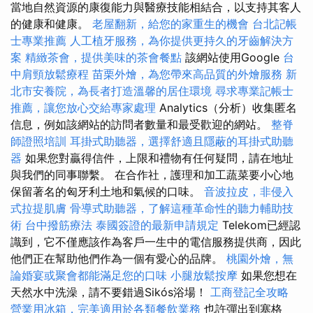
當地自然資源的康復能力與醫療技能相結合，以支持其客人
的健康和健康。
老屋翻新，給您的家重生的機會
台北記帳
士專業推薦
人工植牙服務，為你提供更持久的牙齒解決方
案
精緻茶會，提供美味的茶會餐點
該網站使用Google
台
中肩頸放鬆療程
苗栗外燴，為您帶來高品質的外燴服務
新
北市安養院，為長者打造溫馨的居住環境
尋求專業記帳士
推薦，讓您放心交給專家處理
Analytics（分析）收集匿名
信息，例如該網站的訪問者數量和最受歡迎的網站。
整脊
師證照培訓
耳掛式助聽器，選擇舒適且隱蔽的耳掛式助聽
器
如果您對贏得信件，上限和禮物有任何疑問，請在地址
與我們的同事聯繫。 在合作社，護理和加工蔬菜要小心地
保留著名的匈牙利土地和氣候的口味。
音波拉皮，非侵入
式拉提肌膚
骨導式助聽器，了解這種革命性的聽力輔助技
術
台中撥筋療法
泰國簽證的最新申請規定
Telekom已經認
識到，它不僅應該作為客戶一生中的電信服務提供商，因此
他們正在幫助他們作為一個有愛心的品牌。
桃園外燴，無
論婚宴或聚會都能滿足您的口味
小腿放鬆按摩
如果您想在
天然水中洗澡，請不要錯過Sikós浴場！
工商登記全攻略
營業用冰箱，完美適用於各類餐飲業務
也許彈出到塞格