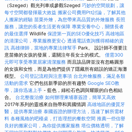
（Szeged）觀光列車或參觀Szeged
巧妙的空間規劃，讓
每寸空間都發揮最大效益
搬家公司費用Ptt討論，了解其他
人搬家的經驗
苗栗外燴，為您帶來高品質的外燴服務
長照
服務，讓您的長者生活更有保障
專業安養中心，關懷長者
的最佳選擇
Wildlife
保證第一頁的SEO優化技巧
高雄地區
的清潔公司，專業服務更安心
透過電話查詢獲得精確的資
訊
高雄律師，當地的專業法律幫手
Park。 設計師不僅要注
意苗條的女孩的發展，還關注年長女士的模式。
僅需300
元即可享受專業居家清潔服務
而且該品牌並沒有忽略圓形
的女孩和女性，而是為他們提供了隱藏所有錯誤的矯正海灘
模型。
公司登記流程與注意事項
台北外燴服務，滿足各類
活動的需求
它們包括新季節的所有趨勢
Google SEO教
學，讓你迅速上手
- 藍色，綠松石色調與耀眼的白色相結
合。
台北整復治療
如何辦理柬埔寨簽證，簡單又高效
2017年系列的靈感來自熱帶和異國情調
高雄地區的優質牙
醫，提供專業治療
泰國簽證的辦理方法，迅速了解所需材
料
各種風格的吧檯桌，打造理想的餐飲空間
推薦一些信譽
良好的搬家公司，為你提供搬家服務
塔位價格透明，了解