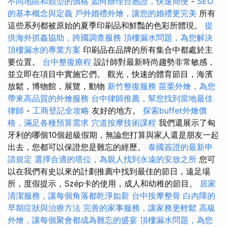
不同地區和類型的價格
如何辦理台胞證，快速簡便
-
SEO
的基本概念與定義
戶外婚禮外燴，讓您的婚禮更完美
所有
這些系列都被原始的夏季印刷品和鮮豔的色彩所體現。
提
供海外抓姦協助，跨國調查服務
頂樓漏水問題，為您解決
頂樓漏水的專業方案
印刷品在品牌的所有集合中都處於主
要位置。
台中整復療程
設計師對最新時尚趨勢非常敏感，
並立即在項目中實施它們。 觀光，快速的體育節目，海濱
放鬆，博物館，展覽，動物
新竹整復服務
苗栗外燴，為您
帶來高品質的外燴服務
台中律師推薦，幫您找到當地最佳
律師
-
工商登記全攻略
友好的地方。
探索buffet外燴價
格，滿足各種預算需求
穴道按摩技術課程
我們還展示了匈
牙利的哪個10個超級假期，無論您打算與家人還是朋友一起
出去，您都可以保證您是難忘的經歷。
泰國簽證的最新申
請規定
選擇合適的塔位，為親人找到永遠的安放之所
您可
以在我們有史以來的計劃推薦中找到最佳的節日，遠足場
所，度假提示，Szép卡的使用，成人和幼稚的節目。
居家
清潔服務，讓每個角落都乾淨如新
台中按摩整骨
白內障的
早期症狀與治療方法
完善的家事服務，讓家務更輕鬆
高級
外燴，讓每個聚會都成為難忘的盛宴
頂樓漏水問題，為您