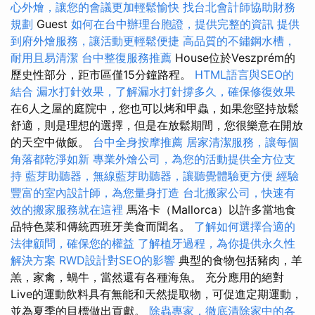
心外燴，讓您的會議更加輕鬆愉快
找台北會計師協助財務
規劃
Guest
如何在台中辦理台胞證，提供完整的資訊
提供
到府外燴服務，讓活動更輕鬆便捷
高品質的不鏽鋼水槽，
耐用且易清潔
台中整復服務推薦
House位於Veszprém的
歷史性部分，距市區僅15分鐘路程。
HTML語言與SEO的
結合
漏水打針效果，了解漏水打針撐多久，確保修復效果
在6人之屋的庭院中，您也可以烤和甲蟲，如果您堅持放鬆
舒適，則是理想的選擇，但是在放鬆期間，您很樂意在開放
的天空中做飯。
台中全身按摩推薦
居家清潔服務，讓每個
角落都乾淨如新
專業外燴公司，為您的活動提供全方位支
持
藍芽助聽器，無線藍芽助聽器，讓聽覺體驗更方便
經驗
豐富的室內設計師，為您量身打造
台北搬家公司，快速有
效的搬家服務就在這裡
馬洛卡（Mallorca）以許多當地食
品特色菜和傳統西班牙美食而聞名。
了解如何選擇合適的
法律顧問，確保您的權益
了解植牙過程，為你提供永久性
解決方案
RWD設計對SEO的影響
典型的食物包括豬肉，羊
羔，家禽，蝸牛，當然還有各種海魚。 充分應用的絕對
Live的運動飲料具有無能和天然提取物，可促進定期運動，
並為夏季的目標做出貢獻。
除蟲專家，徹底清除家中的各