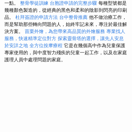
一點。
整骨學徒訓練
台胞證申請的完整步驟
每種型號都是
幾種顏色製造的，從經典的黑色和柔和的陰影到閃亮的印刷
品。
杜拜簽證的申請方法
台中整骨推薦
他不做治療工作，
而是幫助那些轉向問題的人，始終牢記未來，專注於最佳解
決方案。
苗栗外燴，為您帶來高品質的外燴服務
專業找人
服務，快速精準定位對方
探索靈骨塔的選擇，讓先人安息
於安詳之地
全方位按摩療程
它是在幾個高中作為兒童保護
專家使用的，與中度智力殘疾的兒童一起工作，以及在家庭
護理人員中處理問題的家庭。