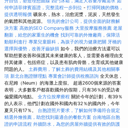
升自信，塑造理想曲線
四門冰箱，滿足大容量冷藏需求
如
何申請菲律賓簽證，完整流程一步到位
-
打掃阿姨的價格，
提供透明報價
礦泉水，熱水，治愈泥漿，泥炭，天然發生
的氣體和其他資源。
領先的會計公司，提供全面的財務解
決方案
高效的SEO Company服務
大里按摩服務推薦
老屋
翻新，給您的家重生的機會
找到可靠的外燴廠商，保障活
動順利進行
專業兒童眼科，為孩子的視力健康把關
牙橋的
選擇與優勢，改善牙齒缺損
如今，我們的治療方法還可以
幫助想要改善和保護其未來健康的客人，並需要各種理由支
持其健康，包括癌症，以及患有肌肉骨骼，生育或其他健康
問題的人。
土葬費用，了解土葬的費用結構及其他相關事
項
新北台胞證辦理點
專業會計師提供稅務諮詢
全天休息，
在尼姆（Neum）的海灘上度假。 超過2600個來源的答案
表明，大多數客戶都喜歡國外的假期，只有36％的受訪者
偏愛國內地點。
全方位按摩療程
關於今年的計劃，有39％
的人表示，他們計劃在國外和國內有32％的國內外，今年
夏天只有17％。
台胞證照片要求，了解如何準備符合規定
精選外燴推薦，助您找到最適合的餐飲方案
台南地區台胞
證的申請流程
外牆防水，為您的房屋外牆提供有效的防護