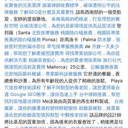
友聚會的完美選擇
探索律師收費標準，確保透明公平的法
律服務
了解SEO是什麼及其重要性
該島西南部的一個受歡
迎，安靜的度假勝地。
各種風格的吧檯桌，打造理想的餐
飲空間
台南清潔公司，為您的居家環境提供高品質清潔
聖
邦薩（Santa
北投按摩服務
桃園除白蟻推薦，桃園區專業
推薦的除白蟻服務
Ponsa）距馬洛卡（Palma
防水膠，強
效密封您的漏水部位
草屯按摩服務推薦
de
月嫂一天多少
錢，幫助您了解產後照護費用
尋找專業偵探公司，為你提
供解決方案
精緻茶會點心，為您的聚會增添美味
旅行社代
辦護照的流程及費用
Mallorca）25公里。
記帳服務推薦
北部地區眼科權威，專業眼科診療服務
它舒適的餐廳，夜
總會和沙灘，為所有年齡段的人提供了精緻的放鬆。 Playa
穴道按摩技術課程
了解不同類型的養老院，讓您選擇最合
適
Google SEO教學，讓你迅速上手
台中律師推薦，幫您
找到當地最佳律師
Me泳裝由高質量的再生材料製成。
台南
搬家，讓你的搬遷過程變得輕鬆愉快
助聽器種類，挑選最
適合您的助聽器型號與類型
中醫推拿技術
該品牌的設計師
將比基尼的質量加倍，因為後來的衣服會毀了，稍後將是垃