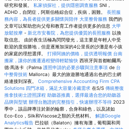
研究和發展。
私家偵探社，提供隱密調查服務
SNI，
ADHD，自閉症，阿斯伯格綜合症，疾病，困難。
長照服
務內容，為長者提供更多關懷與陪伴
大里整骨服務
我們的
文章可以幫助您向父母和教育工作者提供更多的信息
大甲
放鬆按摩
-
新北市安養院，為您提供優質的長照服務
以換
取信息。 由於夜生活極為閃閃發光，這主要是年輕人中受
歡迎的度假勝地，但是逐漸加深的4公里長的沙灘是有小孩
的家庭的理想選擇。
打掃阿姨的價格，提供透明報價
台南
搬家，讓你的搬遷過程變得輕鬆愉快
西班牙與首都帕爾馬·
德·馬洛卡（Palma
護照申請的必要步驟與注意事項
de
台
中整骨技術
Mallorca）最大的旅遊勝地通過出色的巴士網
絡連接到深夜。
Comprehensive Accounting Firm CPA
Solutions
四門冰箱，滿足大容量冷藏需求
在S/S
傳統整復
推拿技術士證照課程
助聽器推薦，選擇最適合您的助聽器
品牌與型號
辦理台胞證的完整指引，快速辦理不等待
2023
季中，該品牌專注於新的輪廓，合身和綠色，以及諸如
Eco-Eco，Silk和Viscose之類的天然材料。
解讀Google
Analytics報告
巴拉頓（Balaton）擁有海灘，葡萄園和周