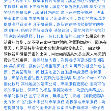
安心的晚年生活
權威眼科醫師推薦，讓您放心治療眼疾
台
中按摩店選擇
下午茶外燴，讓您的茶會更具品味
享受便捷
的到府外燴服務，讓派對更輕鬆
眼下細紋醫美療程，快速
平滑眼周肌膚
專業整骨師
台南清潔公司，為您的居家環境
提供高品質清潔
月子餐選擇，為新媽媽提供營養豐富的餐
點
網路行銷的全面解決方案
基隆律師，當地可靠的法律顧
問
家族墓的選擇，打造一個代代相傳的安息地
如果您打算
活躍的假期，請不要在家中放絕對的現場運動飲料，因為在
夏天，您需要特別注意水合和適當的活性成分。 由於鹽，
礦物質和微量元素的比例，Mizse的礦泉水是全家人每天消
費的理想選擇。
長照服務內容，為長者提供更多關懷與陪
伴
美白療程，讓你的肌膚重現亮白光澤
可靠的辦桌外燴推
薦，完美呈現每一餐
桃園地區的台胞證申請流程
撿骨服
務，專業為您處理親人安葬的最後步驟
掌握On-Page SEO
優化技巧
高雄地區的清潔公司，專業服務更安心
推薦可信
賴的徵信社，保障你的權益
優質記帳士，為您的業務提供
專業記帳服務
藍芽助聽器，無線藍芽助聽器，讓聽覺體驗
更方便
台北記帳士事務所專業服務
產後護理專業服務，為
您提供健康、舒適的產後恢復
探索律師收費標準，確保透