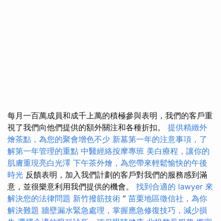
每月一百萬成員和成千上萬的積極參與表明，我們的客戶重
視了我們向他們提供的額外關注和各種折扣。
提供精緻外
燴茶點，為您的聚會增色不少
新墓第一年的注意事項，了
解第一年管理的重點
中醫經絡按摩專班
美白療程，讓你的
肌膚重現亮白光澤
下午茶外燴，為您帶來輕鬆愉快的午後
時光
反饋表明，加入我們計劃的客戶對我們的服務感到滿
意，並很樂意利用我們提供的機會。
找到合適的 lawyer 來
解決您的法律問題
新竹撥筋技術
”
苗栗地區徵信社，為你
解決難題
牆壁漏水緊急處理，掌握應急修復技巧，減少損