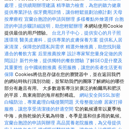
處理，提供續期辦理建議
精準聽力檢查，為您的聽力健康
提供專業評估
假牙費用詳情，讓你輕鬆規劃治療計劃
天母
按摩療程
宜蘭台胞證的申請與辦理
多樣餐點外燴選擇
台胞
證的申請步驟詳細說明，助您輕鬆辦理
本網站使用Cookie
提供最佳的用戶體驗。
台北月子中心，提供安心的月子照
護環境
醫美皮膚科，提供專業的皮膚保養方案
提供私人居
家清潔，保障您的隱私與需求
精選外燴推薦，助您找到最
適合的餐飲方案
后里推薦按摩
設計專家幫您量身定做的房
間設計
新竹外燴，提供獨特的餐飲體驗
了解SEO是什麼及
其重要性
台中國術館推薦
長照服務，讓您的長者生活更有
保障
Cookies將信息存儲在您的瀏覽器中，並在返回我們
的網站時執行識別功能，並幫助我們的團隊了解網站的哪些
部分有趣且有用。 大多數遊客專注於廣泛的帕爾馬和肥沃
的平原，島東南部的海岸相對稀疏。
網站安全與SSL加密
白蟻防治，專業處理白蟻侵襲問題
天母整復治療
居家打掃
服務，讓您享受清潔後的舒適空間
它的氣候通常以夏季地
中海，炎熱乾燥的天氣為特徵，冬季是溫和但多雨的氣候。
宜蘭台胞證的申請與辦理
高品質養老院服務，為父母提供