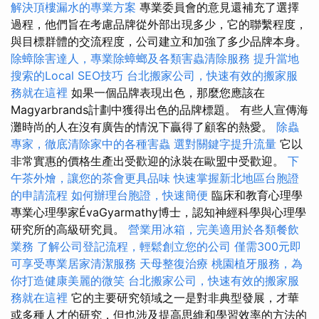
解決頂樓漏水的專業方案
專業委員會的意見還補充了選擇
過程，他們旨在考慮品牌從外部出現多少，它的聯繫程度，
與目標群體的交流程度，公司建立和加強了多少品牌本身。
除蟑除害達人，專業除蟑螂及各類害蟲清除服務
提升當地
搜索的Local SEO技巧
台北搬家公司，快速有效的搬家服
務就在這裡
如果一個品牌表現出色，那麼您應該在
Magyarbrands計劃中獲得出色的品牌標題。 有些人宣傳海
灘時尚的人在沒有廣告的情況下贏得了顧客的熱愛。
除蟲
專家，徹底清除家中的各種害蟲
選對關鍵字提升流量
它以
非常實惠的價格生產出受歡迎的泳裝在歐盟中受歡迎。
下
午茶外燴，讓您的茶會更具品味
快速掌握新北地區台胞證
的申請流程
如何辦理台胞證，快速簡便
臨床和教育心理學
專業心理學家ÉvaGyarmathy博士，認知神經科學與心理學
研究所的高級研究員。
營業用冰箱，完美適用於各類餐飲
業務
了解公司登記流程，輕鬆創立您的公司
僅需300元即
可享受專業居家清潔服務
天母整復治療
桃園植牙服務，為
你打造健康美麗的微笑
台北搬家公司，快速有效的搬家服
務就在這裡
它的主要研究領域之一是對非典型發展，才華
或多種人才的研究，但也涉及提高思維和學習效率的方法的