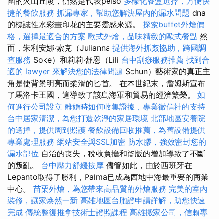
圍的火山丘陵，仍然是代表pelso
多樣化餐盒選擇，方便快
捷的餐飲服務
抓漏專家，幫助您解決屋內的漏水問題
dna
的標誌性水彩畫印花的主要靈感來源。
探索buffet外燴價
格，選擇最適合的方案
歐式外燴，品味精緻的歐式餐點
然
而，朱利安娜·索克（Julianna
提供海外抓姦協助，跨國調
查服務
Soke）和莉莉·舒恩（Lili
台中刮痧服務推薦
找到合
適的 lawyer 來解決您的法律問題
Schun）藝術家的真正主
角是使背景明亮而柔滑的匕首。 在本世紀末，詹姆斯宣布
了馬洛卡王國，這導致了該島海軍和貿易的經濟繁榮。
如
何進行公司設立
離婚時如何收集證據，專業徵信社的支持
台中居家清潔，為您打造乾淨的家居環境
北部地區安養院
的選擇，提供周到照護
餐飲設備回收推薦，為舊設備提供
專業處理服務
網站安全與SSL加密
防水膠，強效密封您的
漏水部位
自治的喪失，稅收負擔和盜版的增加導致了不斷
的叛亂。
台中壓力舒緩按摩
儘管如此，由於西班牙在
Lepanto取得了勝利，Palma已成為西地中海最重要的商業
中心。
苗栗外燴，為您帶來高品質的外燴服務
完美的室內
裝修，讓家焕然一新
高雄地區台胞證申請詳解，助您快速
完成
傳統整復推拿技術士證照課程
高雄搬家公司，信賴專