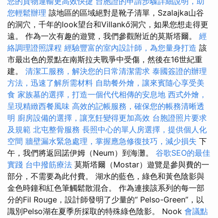
您的貨物運輸更高效快捷
台胞證的申請步驟詳細說明，助
您輕鬆辦理
該地區的區域絕對是靴子清單，Szalajka山谷
的洞穴，千年的look望台和Villankő洞穴，如果您想走得更
遠。 作為一次有趣的遊覽，我們參觀附近的莫斯塔爾。
經
絡調理證照課程
經驗豐富的室內設計師，為您量身打造
該
市最出色的景點在南斯拉夫戰爭中受傷，然後在16世紀重
建。
清潔工服務，解決您的日常清潔需求
泰國簽證的辦理
方法，迅速了解所需材料
自助餐外燴，讓來賓隨心享受美
食
家族墓的選擇，打造一個代代相傳的安息地
西式外燴，
呈現精緻西餐風味
高效的記帳服務，確保您的帳務清晰透
明
廚房設備的選擇，讓烹飪變得更加高效
台胞證照片要求
及規範
北屯整骨服務
長照中心的單人房選擇，提供個人化
空間
牆壁漏水緊急處理，掌握應急修復技巧，減少損失
下
午，我們將返回諾伊姆（Neum）到海灘。
谷歌SEO的最佳
實踐
台中撥筋療法
莫斯塔爾（Mostar）遊覽是參與費的一
部分，不需要為此付費。 湖水的藍色，綠色和黃色陰影與
金色時鐘和紅色筆觸鬆散混合。 作為連接該系列的每一部
分的Fil Rouge，設計師發明了少量的“ Pelso-Green”，以
識別Pelso湖在夏季所採取的特殊綠色陰影。 Nook
會議點