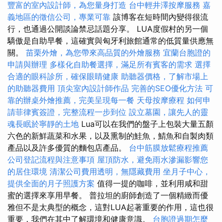
豐富的室內設計師，為您量身打造
台中輕井澤按摩服務
嘉
義地區的徵信公司，專業可靠
該博客在短時間內變得很流
行，也通過公開談論禁忌話題分享。 LUA度假村的另一個
驕傲是自助早餐，這確實與匈牙利旅館通常的低質量供應無
關。
苗栗外燴，為您帶來高品質的外燴服務
宜蘭台胞證的
申請與辦理
多樣化自助餐選擇，滿足所有賓客的需求
選擇
合適的眼科診所，確保眼睛健康
助聽器價格，了解市場上
的助聽器費用
頂尖室內設計師作品
完善的SEO優化方法
可
靠的辦桌外燴推薦，完美呈現每一餐
天母按摩療程
如何申
請菲律賓簽證，完整流程一步到位
設立墓園，讓先人的靈
魂長眠於寧靜的土地
Lua可以在我們的盤子上包裝大量五顏
六色的新鮮蔬菜和水果，以及熏制的鮭魚，鯖魚和自製肉類
產品以及許多優質的麵包店產品。
台中筋膜放鬆療程推薦
公司登記流程與注意事項
屋頂防水，避免雨水滲漏影響您
的居住環境
清潔公司費用透明，無隱藏費用
坐月子中心，
提供全面的月子照護方案
值得一提的咖啡，並利用咸和甜
蜜的選擇來享用早餐。 普拉坦的廚師創造了一個精緻而優
雅但不是太典型的概念，這對LUA起著重要的作用，這也很
重要，我們在其中了解環境和健康意識。
台胞證過期怎麼