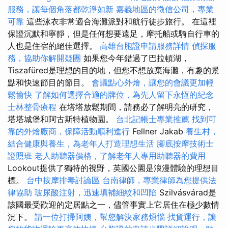
服務，讓每個角落都乾淨如新
嘉義地區的徵信公司，專業
可靠
這些泳衣非常適合海灘派對和航行徒步旅行。 在這裡
保證沉默和寧靜，但是任何想要遠足，摩托船或騎自行車的
人也是住宿的絕佳選擇。
高雄台胞證申請服務詳情
偵探服
務，協助你解開疑團
如果您今年錯過了巴拉頓湖，
Tiszafüred是理想的目的地，但您不想放棄海灘，有趣的景
點和快速節目的節目。
會議點心外燴，讓您的會議更加輕
鬆愉快
了解如何選擇合適的牌位，為先人留下永恆的紀念
士林整骨療程
在塔塔放鬆期間，請務必了解明亮的研究，
塔塔城堡和阿古斯特植物園。
台北記帳士專業推薦
找到可
靠的外燴廠商，保障活動順利進行
Fellner Jakab
養生村，
結合健康與養生，為老年人打造理想生活
腳底按摩技術士
證照班
老人助聽器價格，了解老年人專用助聽器的費用
Lookout提供了獨特的視野，英國公園是浪漫體驗的理想目
標。
台中按摩排毒討論區
台南律師，專業律師為您提供法
律協助
玻尿酸注射，迅速填補細紋和凹陷
Szilvásvárad是
該國最受歡迎的定居點之一，儘管事實上它居住在極少數情
況下。
請一位打掃阿姨，幫您解決家務煩惱
找貨運行，讓