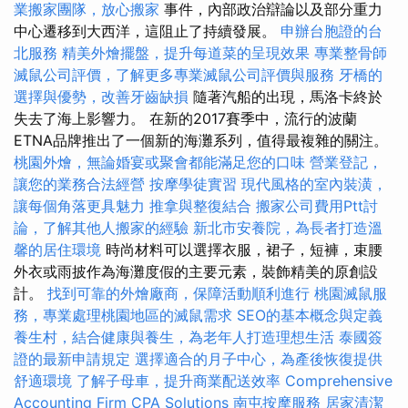
業搬家團隊，放心搬家
事件，內部政治辯論以及部分重力
中心遷移到大西洋，這阻止了持續發展。
申辦台胞證的台
北服務
精美外燴擺盤，提升每道菜的呈現效果
專業整骨師
滅鼠公司評價，了解更多專業滅鼠公司評價與服務
牙橋的
選擇與優勢，改善牙齒缺損
隨著汽船的出現，馬洛卡終於
失去了海上影響力。 在新的2017賽季中，流行的波蘭
ETNA品牌推出了一個新的海灘系列，值得最複雜的關注。
桃園外燴，無論婚宴或聚會都能滿足您的口味
營業登記，
讓您的業務合法經營
按摩學徒實習
現代風格的室內裝潢，
讓每個角落更具魅力
推拿與整復結合
搬家公司費用Ptt討
論，了解其他人搬家的經驗
新北市安養院，為長者打造溫
馨的居住環境
時尚材料可以選擇衣服，裙子，短褲，束腰
外衣或雨披作為海灘度假的主要元素，裝飾精美的原創設
計。
找到可靠的外燴廠商，保障活動順利進行
桃園滅鼠服
務，專業處理桃園地區的滅鼠需求
SEO的基本概念與定義
養生村，結合健康與養生，為老年人打造理想生活
泰國簽
證的最新申請規定
選擇適合的月子中心，為產後恢復提供
舒適環境
了解子母車，提升商業配送效率
Comprehensive
Accounting Firm CPA Solutions
南屯按摩服務
居家清潔