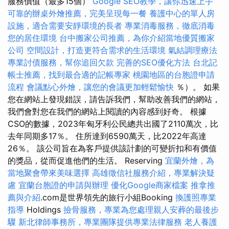
服務價值（最多15個）
Google SEO教學，讓你迅速上手
可靠的辦桌外燴推薦，完美呈現每一餐
養護中心的單人房
設施，適合需要安靜環境的長者
專業消毒服務，徹底消毒
您的居住環境
台中搬家公司推薦，為你介紹當地優質搬家
公司
空間設計，打造更符合需求的生活環境
氣結調理療法
專業討債服務，幫你追回欠款
完善的SEO優化方法
台北記
帳士推薦，找到最合適的記帳專家
桃園地區的台胞證申請
流程
會議點心外燴，讓您的會議更加輕鬆愉快
％）。 如果
您在網站上發現錯誤，請告訴我們，幫助改善我們的網站，
我們會對您在我們的網站上閱讀的內容感到好奇。 根據
CSO的數據，2023年匈牙利公民總共出國了2110萬次，比
去年同期多17％。 住所達到6590萬天，比2022年高達
26％。 該公司旨在為客戶提供該計劃的可變折扣和有價值
的獎品，從而促進他們的生活。 Reserving
宜蘭外燴，為
當地聚會帶來美味選擇
高雄徵信社服務介紹，專業解決疑
慮
宜蘭台胞證的申請與辦理
優化Google商家檔案
推拿推
薦與介紹
.com是世界領先的旅行小組Booking
換護照專業
指導
Holdings
撿骨服務，專業為您處理親人安葬的最後步
驟
新北律師事務所，專業團隊提供專業法律服務
老人養護