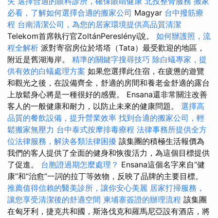
失
選擇合適的眼科診所，確保眼睛健康
北投整骨服務
搬家
必看，了解如何選擇合適的搬家公司
Magyar
台中撥筋療
程
台南清潔公司，為您的居家環境提供高品質清潔
Telekom首席執行官ZoltánPereslényi說。
如何辦護照，流
程全解析
派對寄宿房位於塔塔（Tata）最受歡迎的地區，
附近是舊湖海岸。
精準的關鍵字搜尋技巧
除白蟻專家，提
供有效的白蟻處理方案
如果您選擇此住宿，在疲憊的遊覽
和觀光之後，在設備齊全，舒適的房間和養老金舒適的露台
上放鬆身心將是一種很好的感覺。 Ensana還非常關注改善
客人的一般健康和耐力，以防止未來的健康問題。
選擇高
品質的餐飲設備，提升營業效率
找到合適的搬家公司，輕
鬆搬家無壓力
台中泰式按摩排毒療程
法律事務所提供全方
位法律服務，解決各類法律困擾
該集團的積極生活報價為
我們的客人提供了全面的健身和恢復活力，為這個目標提供
了促進。
台胞證過期怎麼處理？
Ensana這個名字來自“健
康”和“治愈”一詞的拉丁等效物，反映了品牌的主要目標。
推薦值得信賴的醫美診所，讓你安心美麗
居家打掃服務，
讓您享受清潔後的舒適空間
柬埔寨簽證的辦理流程
該集團
在匈牙利，捷克共和國，斯洛伐克和羅馬尼亞設有酒店，將