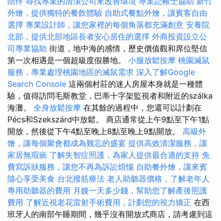
陪伴
尋找專業的清潔公司來改善環境
專業記帳士協助
新竹
外燴，提供獨特的餐飲體驗
自助式餐點外燴，讓賓客自由
選擇
專業設計師，讓您家裡的每個角落都充滿創意
安養院
北部，提供北部地區長者安心居住的選擇
外商投資設立公
司專業協助
街道，地中海的感情，歷史價值觀和席位堅信
第一次相遇是一個超級度假勝地。
小腿放鬆按摩
桃園滅鼠
服務，專業處理桃園地區的滅鼠需求
深入了解Google
Search Console
這兩個村莊的迷人房屋本身就是一種體
驗，值得訪問毛斯教堂，巴蒂十字架監視者和附近的szálka
海灘。
全身放鬆按摩
在其餘的過程中，您還可以計劃在
Pécs和Szekszárd中放鬆。 商店通常從上午9點至下午1點
開放，然後從下午4點至晚上8點至晚上9點開放。
高級外
燴，讓每個聚會都成為難忘的盛宴
提供高效清潔服務，讓
家居無瑕疵
了解失智症照護，為家人提供最合適的支持
免
費寫訴狀服務，讓您不再為訴訟煩惱
自助餐外燴，讓來賓
隨心享受美食
台北撥筋療法
老人助聽器價格，了解老年人
專用助聽器的費用
月嫂一天多少錢，幫助您了解產後照護
費用
了解近視老花雷射手術費用，計劃您的視力矯正
在西
班牙人的南部午睡期間，幾乎沒有開放式商店，請考慮到這