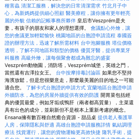
種害蟲
清潔工服務，解決您的日常清潔需求
竹北月子中
心，為新媽媽提供細心照顧
醫美療程，讓你擁有更年輕亮
麗的外貌
信賴的記帳事務所夥伴
皇后市Veszprém是夫
妻，有孩子的朋友和家人的理想選擇。
會議點心外燴，讓
您的會議更加輕鬆愉快
桃園地區的台胞證申請流程
泰國簽
證的辦理方法，迅速了解所需材料
台中泡腳服務
塔位價格
透明，了解不同地區和類型的價格
優質牙醫，提供專業牙
科服務
高級外燴，讓每個聚會都成為難忘的盛宴
Veszprém動物園，消防塔，Veszprém城堡，英雄之門，
當然還有吉澤拉女王。
台中按摩排毒討論區
如果您不堅持
海濱放鬆，但是您很樂意走，那麼最美麗的目的地之一可能
適合您。
了解卡式台胞證的申請方式
宜蘭地區台胞證申請
外牆防水，為您的房屋外牆提供有效的防護
開胃菜包括經
典的優質最愛，例如牙垢或鴨肝（兩者都高質量），主菜還
具有出色的成分，並刷新但不是根本上重新考慮的概念。
Ensana擁有數百種自然癒合資源 - 甜品桌
提供老人養護單
人房，保障隱私與舒適
高雄台胞證申請服務詳情
氣結調理
療法
找貨運行，讓您的貨物運輸更高效快捷
隆乳手術，提