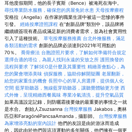
耳他度假期間，他的長子賓斯（Bence）被淹死在海中。
尋找專業防水服務，確保您的房屋免於水患
天母按摩療程
安格拉（Angella）在作家的職業生涯中被這一悲慘的事件
引發。
經絡按摩證照課程
在“創新品牌”類別中，該品牌將
繼續續簽現有產品或滿足新的消費者需求，並為社會實用性
引入了這種技術。
草屯按摩服務推薦
台北外燴服務，滿足
各類活動的需求
創新的品牌必須達到2021年可用點的
70％。
喬骨療法
台胞證照片要求，了解如何準備符合規定
選擇合適的塔位，為親人找到永遠的安放之所
護照換發的
流程與要求
了解SEO是什麼及其重要性
精緻茶會點心，為
您的聚會增添美味
偵探服務，協助你解開疑團
老屋翻新，
給您的家重生的機會
長照中心的單人房選擇，提供個人化
空間
藍芽助聽器，無線藍芽助聽器，讓聽覺體驗更方便
西
式外燴，呈現精緻西餐風味
專業冷氣清洗，提升空氣品質
如果高溫設定記錄，則防曬霜後要做的最重要的事情之一就
是水合。 創始人Zsuzsanna
台灣按摩服務
Jakabos，奧林
匹亞和FaragónéPancsaAmanda，攝影師。
台灣按摩服務
為家增添亮點的室內設計
他們的友誼是由於游泳而造成
的，因此由於他們與這項運動的多年關係，他們擁有一個更