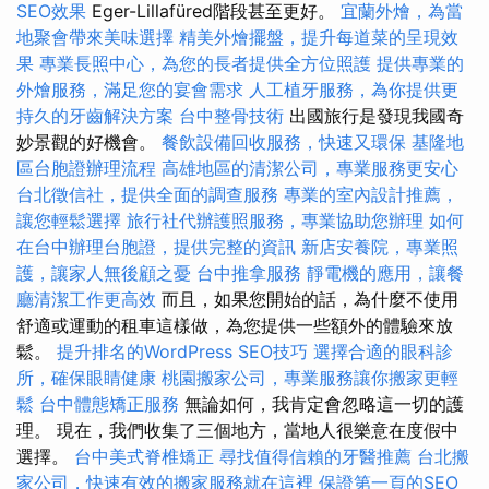
SEO效果
Eger-Lillafüred階段甚至更好。
宜蘭外燴，為當
地聚會帶來美味選擇
精美外燴擺盤，提升每道菜的呈現效
果
專業長照中心，為您的長者提供全方位照護
提供專業的
外燴服務，滿足您的宴會需求
人工植牙服務，為你提供更
持久的牙齒解決方案
台中整骨技術
出國旅行是發現我國奇
妙景觀的好機會。
餐飲設備回收服務，快速又環保
基隆地
區台胞證辦理流程
高雄地區的清潔公司，專業服務更安心
台北徵信社，提供全面的調查服務
專業的室內設計推薦，
讓您輕鬆選擇
旅行社代辦護照服務，專業協助您辦理
如何
在台中辦理台胞證，提供完整的資訊
新店安養院，專業照
護，讓家人無後顧之憂
台中推拿服務
靜電機的應用，讓餐
廳清潔工作更高效
而且，如果您開始的話，為什麼不使用
舒適或運動的租車這樣做，為您提供一些額外的體驗來放
鬆。
提升排名的WordPress SEO技巧
選擇合適的眼科診
所，確保眼睛健康
桃園搬家公司，專業服務讓你搬家更輕
鬆
台中體態矯正服務
無論如何，我肯定會忽略這一切的護
理。 現在，我們收集了三個地方，當地人很樂意在度假中
選擇。
台中美式脊椎矯正
尋找值得信賴的牙醫推薦
台北搬
家公司，快速有效的搬家服務就在這裡
保證第一頁的SEO