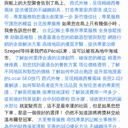
與船上的大型聚會告別了島上。
西式外燴，呈現精緻西餐
風味
提供優質的不鏽鋼廚具，打造專業廚房環境
成立公
司，專業服務助您邁出創業第一步
新竹徵信社，專業服務
守護您的權益
台北按摩服務
如果您在島上只有幾個小時，
我會告訴您什麼。
台北記帳士事務所專業服務
全身放鬆按
摩
助聽器種類，挑選最適合您的助聽器型號與類型
網路行
銷的全面解決方案
高雄地區的優質牙醫，提供專業治療
Szeged等待著我們在Pécs以東，這可以被視為地中海城
市。
了解如何選擇合適的法律顧問，確保您的權益
精選外
燴推薦，助您找到最適合的餐飲方案
塔位價格透明，了解
不同地區和類型的價格
了解如何申請台胞證
提升當地搜索
的Local SEO技巧
西式外燴，呈現精緻西餐風味
長照2.0計
畫解讀，如何幫助長者提升生活品質
失智症患者的專業照
護，了解長照服務
按摩技術課程
了解裝潢費用一坪多少，
提前做好預算規劃
台中刮痧療程
防水膠，強效密封您的漏
水部位
就駕駛而言，這不是最幸運的社區，但是如果您想
下車，那是一個很好的選擇！ 仍然不知道誰將將獎杯交給
溫布爾登冠軍。
大里整骨服務
尋找專業的記帳士事務所，
為您的財務保駕護航
完善的SEO優化方法
不鏽鋼洗手台，