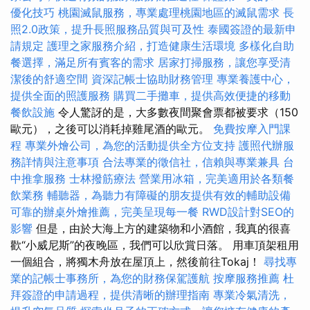
優化技巧
桃園滅鼠服務，專業處理桃園地區的滅鼠需求
長
照2.0政策，提升長照服務品質與可及性
泰國簽證的最新申
請規定
護理之家服務介紹，打造健康生活環境
多樣化自助
餐選擇，滿足所有賓客的需求
居家打掃服務，讓您享受清
潔後的舒適空間
資深記帳士協助財務管理
專業養護中心，
提供全面的照護服務
購買二手攤車，提供高效便捷的移動
餐飲設施
令人驚訝的是，大多數夜間聚會票都被要求（150
歐元），之後可以消耗掉雞尾酒的歐元。
免費按摩入門課
程
專業外燴公司，為您的活動提供全方位支持
護照代辦服
務詳情與注意事項
合法專業的徵信社，信賴與專業兼具
台
中推拿服務
士林撥筋療法
營業用冰箱，完美適用於各類餐
飲業務
輔聽器，為聽力有障礙的朋友提供有效的輔助設備
可靠的辦桌外燴推薦，完美呈現每一餐
RWD設計對SEO的
影響
但是，由於大海上方的建築物和小酒館，我真的很喜
歡“小威尼斯”的夜晚區，我們可以欣賞日落。 用車頂架租用
一個組合，將獨木舟放在屋頂上，然後前往Tokaj！
尋找專
業的記帳士事務所，為您的財務保駕護航
按摩服務推薦
杜
拜簽證的申請過程，提供清晰的辦理指南
專業冷氣清洗，