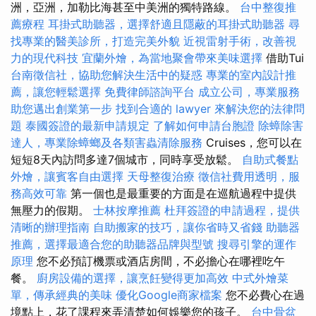
洲，亞洲，加勒比海甚至中美洲的獨特路線。
台中整復推
薦療程
耳掛式助聽器，選擇舒適且隱蔽的耳掛式助聽器
尋
找專業的醫美診所，打造完美外貌
近視雷射手術，改善視
力的現代科技
宜蘭外燴，為當地聚會帶來美味選擇
借助Tui
台南徵信社，協助您解決生活中的疑惑
專業的室內設計推
薦，讓您輕鬆選擇
免費律師諮詢平台
成立公司，專業服務
助您邁出創業第一步
找到合適的 lawyer 來解決您的法律問
題
泰國簽證的最新申請規定
了解如何申請台胞證
除蟑除害
達人，專業除蟑螂及各類害蟲清除服務
Cruises，您可以在
短短8天內訪問多達7個城市，同時享受放鬆。
自助式餐點
外燴，讓賓客自由選擇
天母整復治療
徵信社費用透明，服
務高效可靠
第一個也是最重要的方面是在巡航過程中提供
無壓力的假期。
士林按摩推薦
杜拜簽證的申請過程，提供
清晰的辦理指南
自助搬家的技巧，讓你省時又省錢
助聽器
推薦，選擇最適合您的助聽器品牌與型號
搜尋引擎的運作
原理
您不必預訂機票或酒店房間，不必擔心在哪裡吃午
餐。
廚房設備的選擇，讓烹飪變得更加高效
中式外燴菜
單，傳承經典的美味
優化Google商家檔案
您不必費心在過
境點上，花了課程來弄清楚如何娛樂您的孩子。
台中骨盆