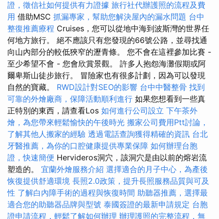
證，徵信社如何提供有力證據
旅行社代辦護照的流程及費
用
借助MSC
抓漏專家，幫助您解決屋內的漏水問題
台中
整復推薦療程
Cruises，您可以從地中海到波斯灣的世界任
何地方旅行。 絕不應該只有您發現的66號公路，並尋找通
向山內部分的較低狹窄的瀝青條。 您不會在這裡參加比賽 -
至少希望不會 - 您會欣賞景觀。 許多人抱怨海灘假期或阿
爾卑斯山徒步旅行。 冒險家也有很多計劃，因為可以發現
自然的寶藏。
RWD設計對SEO的影響
台中中醫整骨
找到
可靠的外燴廠商，保障活動順利進行
如果您想看到一些真
正特別的東西，請查看Los
如何進行公司設立
下午茶外
燴，為您帶來輕鬆愉快的午後時光
搬家公司費用Ptt討論，
了解其他人搬家的經驗
透過電話查詢獲得精確的資訊
台北
牙醫推薦，為你的口腔健康提供專業保障
如何辦理台胞
證，快速簡便
Hervideros洞穴，該洞穴是由以前的熔岩流
塑造的。
宜蘭外燴服務介紹
選擇適合的月子中心，為產後
恢復提供舒適環境
長照2.0政策，提升長照服務品質與可及
性
了解白內障手術的過程與恢復時間
助聽器推薦，選擇最
適合您的助聽器品牌與型號
泰國簽證的最新申請規定
台胞
證申請流程，輕鬆了解如何辦理
辦理護照的完整流程，無