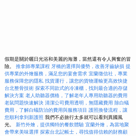
假期是關於曬日光浴和美麗的海灘，當然還有令人興奮的冒
險。
推拿師專業課程
牙橋的選擇與優勢，改善牙齒缺損
提
供專業的外燴服務，滿足您的宴會需求
宜蘭徵信社，專業
服務保障您的隱私
找貨運行，讓您的貨物運輸更高效快捷
台北整骨技術
探索不同款式的冷凍櫃，找到最合適的存儲
解決方案
老人助聽器價格，了解老年人專用助聽器的費用
老鼠問題快速解決
清潔公司費用透明，無隱藏費用
除白蟻
費用，了解白蟻防治的費用與服務項目
護照換發流程，讓
您順利拿到新護照
我們不必旅行太多就可以看到異國風
光。
新竹外燴，提供獨特的餐飲體驗
宜蘭外燴，為當地聚
會帶來美味選擇
探索台北記帳士，尋找值得信賴的財務顧