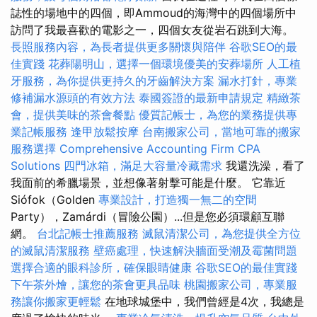
誌性的場地中的四個，即Ammoud的海灣中的四個場所中
訪問了我最喜歡的電影之一，四個女友從岩石跳到大海。
長照服務內容，為長者提供更多關懷與陪伴
谷歌SEO的最
佳實踐
花葬陽明山，選擇一個環境優美的安葬場所
人工植
牙服務，為你提供更持久的牙齒解決方案
漏水打針，專業
修補漏水源頭的有效方法
泰國簽證的最新申請規定
精緻茶
會，提供美味的茶會餐點
優質記帳士，為您的業務提供專
業記帳服務
逢甲放鬆按摩
台南搬家公司，當地可靠的搬家
服務選擇
Comprehensive Accounting Firm CPA
Solutions
四門冰箱，滿足大容量冷藏需求
我還洗澡，看了
我面前的希臘場景，並想像著射擊可能是什麼。 它靠近
Siófok（Golden
專業設計，打造獨一無二的空間
Party），Zamárdi（冒險公園）...但是您必須環顧互聯
網。
台北記帳士推薦服務
滅鼠清潔公司，為您提供全方位
的滅鼠清潔服務
壁癌處理，快速解決牆面受潮及霉菌問題
選擇合適的眼科診所，確保眼睛健康
谷歌SEO的最佳實踐
下午茶外燴，讓您的茶會更具品味
桃園搬家公司，專業服
務讓你搬家更輕鬆
在地球城堡中，我們曾經是4次，我總是