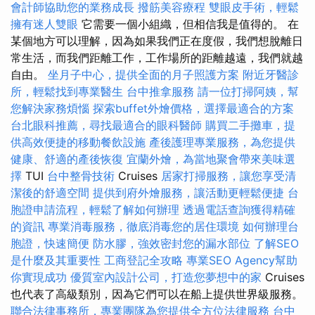
會計師協助您的業務成長
撥筋美容療程
雙眼皮手術，輕鬆
擁有迷人雙眼
它需要一個小組織，但相信我是值得的。 在
某個地方可以理解，因為如果我們正在度假，我們想脫離日
常生活，而我們距離工作，工作場所的距離越遠，我們就越
自由。
坐月子中心，提供全面的月子照護方案
附近牙醫診
所，輕鬆找到專業醫生
台中推拿服務
請一位打掃阿姨，幫
您解決家務煩惱
探索buffet外燴價格，選擇最適合的方案
台北眼科推薦，尋找最適合的眼科醫師
購買二手攤車，提
供高效便捷的移動餐飲設施
產後護理專業服務，為您提供
健康、舒適的產後恢復
宜蘭外燴，為當地聚會帶來美味選
擇
TUI
台中整骨技術
Cruises
居家打掃服務，讓您享受清
潔後的舒適空間
提供到府外燴服務，讓活動更輕鬆便捷
台
胞證申請流程，輕鬆了解如何辦理
透過電話查詢獲得精確
的資訊
專業消毒服務，徹底消毒您的居住環境
如何辦理台
胞證，快速簡便
防水膠，強效密封您的漏水部位
了解SEO
是什麼及其重要性
工商登記全攻略
專業SEO Agency幫助
你實現成功
優質室內設計公司，打造您夢想中的家
Cruises
也代表了高級類別，因為它們可以在船上提供世界級服務。
聯合法律事務所，專業團隊為您提供全方位法律服務
台中