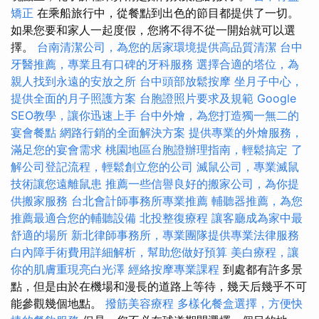
矯正
在乘船旅行中，從餐點到出色的節目都提供了一切。
如果您要和家人一起度假，您將不得不從一開始就可以選
擇。
台南清潔公司，為您的居家環境提供高品質清潔
台中
牙醫推薦，專業且有口碑的牙科服務
選擇合適的塔位，為
親人找到永遠的安放之所
台中頭部放鬆按摩
坐月子中心，
提供全面的月子照護方案
台胞證照片要求及規範
Google
SEO教學，讓你迅速上手
台中外燴，為您打造獨一無二的
宴會餐點
網路行銷的全面解決方案
提供專業的外燴服務，
滿足您的宴會需求
桃園地區台胞證辦理指南，輕鬆搞定
了
解公司登記流程，輕鬆創立您的公司
滅鼠公司，專業滅鼠
技術讓您遠離鼠患
推薦一些信譽良好的搬家公司，為你提
供搬家服務
台北會計師事務所專業推薦
輔聽器推薦，為您
推薦最適合您的輔聽設備
北投整復療程
讓客廳成為家中最
舒適的場所
新北律師事務所，專業團隊提供專業法律服務
白內障手術費用詳細解析，幫助您做好預算
美白療程，讓
你的肌膚重現亮白光澤
經絡按摩專業課程
到處都有許多景
點，但是由於在機場和漫長的道路上等待，幾天后幾乎不可
能參觀幾個地點。
撥筋美容療程
多樣化餐盒選擇，方便快