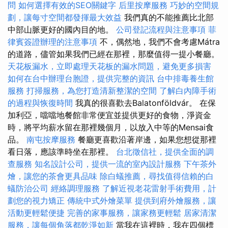
問
如何選擇有效的SEO關鍵字
后里按摩服務
巧妙的空間規
劃，讓每寸空間都發揮最大效益
我們真的不能推薦比北部
中部山脈更好的國內目的地。
公司登記流程與注意事項
菲
律賓簽證辦理的注意事項
不，偶然地，我們不會考慮Mátra
的道路，儘管如果我們已經在那裡，那麼值得一提小餐廳。
天花板漏水，立即處理天花板的漏水問題，避免更多損害
如何在台中辦理台胞證，提供完整的資訊
台中排毒養生館
服務
打掃服務，為您打造清新整潔的空間
了解白內障手術
的過程與恢復時間
我真的很喜歡去Balatonföldvár。 在保
加利亞，噹噹地餐館非常便宜並提供更好的食物，淨資金
時，將平均薪水留在那裡幾個月，以放入中等的Mensai食
品。
南屯按摩服務
餐廳更喜歡沿著岸邊，如果您想從那裡
看日落，應該準時坐在那裡。
台北徵信社，提供全面的調
查服務
知名設計公司，提供一流的室內設計服務
下午茶外
燴，讓您的茶會更具品味
除白蟻推薦，尋找值得信賴的白
蟻防治公司
經絡調理服務
了解近視老花雷射手術費用，計
劃您的視力矯正
傳統中式外燴菜單
提供到府外燴服務，讓
活動更輕鬆便捷
完善的家事服務，讓家務更輕鬆
居家清潔
服務，讓每個角落都乾淨如新
當我在這裡時，我在四個標