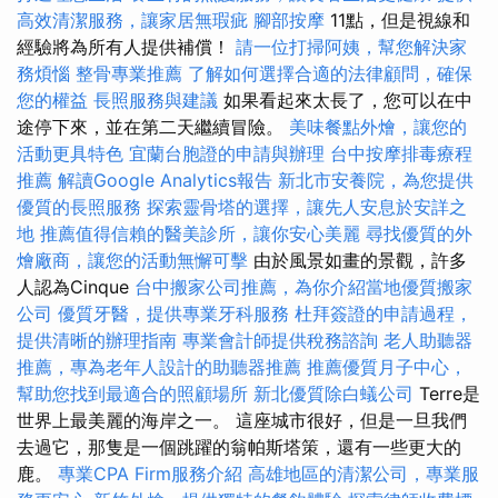
高效清潔服務，讓家居無瑕疵
腳部按摩
11點，但是視線和
經驗將為所有人提供補償！
請一位打掃阿姨，幫您解決家
務煩惱
整骨專業推薦
了解如何選擇合適的法律顧問，確保
您的權益
長照服務與建議
如果看起來太長了，您可以在中
途停下來，並在第二天繼續冒險。
美味餐點外燴，讓您的
活動更具特色
宜蘭台胞證的申請與辦理
台中按摩排毒療程
推薦
解讀Google Analytics報告
新北市安養院，為您提供
優質的長照服務
探索靈骨塔的選擇，讓先人安息於安詳之
地
推薦值得信賴的醫美診所，讓你安心美麗
尋找優質的外
燴廠商，讓您的活動無懈可擊
由於風景如畫的景觀，許多
人認為Cinque
台中搬家公司推薦，為你介紹當地優質搬家
公司
優質牙醫，提供專業牙科服務
杜拜簽證的申請過程，
提供清晰的辦理指南
專業會計師提供稅務諮詢
老人助聽器
推薦，專為老年人設計的助聽器推薦
推薦優質月子中心，
幫助您找到最適合的照顧場所
新北優質除白蟻公司
Terre是
世界上最美麗的海岸之一。 這座城市很好，但是一旦我們
去過它，那隻是一個跳躍的翁帕斯塔策，還有一些更大的
鹿。
專業CPA Firm服務介紹
高雄地區的清潔公司，專業服