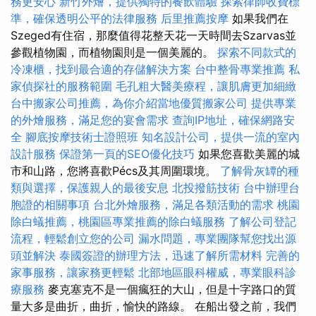
務更安心
新竹外燴，提供獨特的餐飲體驗
探索律師收費標
準，確保透明公平的法律服務
后里推薦按摩
如果我們在
Szeged有住宿，那麼值得花整天花一天時間去Szarvas並
參觀植物園，而植物園則是一個美麗的。
探索不同款式的
冷凍櫃，找到最合適的存儲解決方案
台中整骨專業推薦
私
家偵探社的服務範圍
毛孔粗大醫美療程，讓肌膚更加細緻
台中搬家公司推薦，為你介紹當地優質搬家公司
提供專業
的外燴服務，滿足您的宴會需求
查詢IP地址，確保網路安
全
腳底按摩技術士證照班
知名設計公司，提供一流的室內
設計服務
保證第一頁的SEO優化技巧
如果您喜歡美麗的城
市和山路，您將喜歡Pécs及其周圍環境。
了解骨灰罈的種
類與選擇，保護親人的最後安息
北投撥筋技術
台中辦理台
胞證的相關事項
台北外燴服務，滿足各類活動的需求
桃園
除白蟻推薦，桃園區專業推薦的除白蟻服務
了解公司登記
流程，輕鬆創立您的公司
漏水問題，專業團隊幫您找出源
頭並解決
泰國簽證的辦理方法，迅速了解所需材料
完善的
家事服務，讓家務更輕鬆
北部地區眼科權威，專業眼科診
療服務
麥克塞克不是一個瘋狂的大山，但是十字路口的質
量大多是曲折，曲折，愉快的路線。 在船出發之前，我們