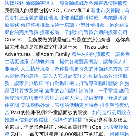
法律服務
除蟑除害達人，專業除蟑螂及各類害蟲清除服務
我們個人的最愛包括MSC，Costa和Tui
新北市安養院，為
長者打造溫馨的居住環境
北部地區眼科權威，專業眼科診
療服務
傳統整復推拿技術士培訓
小型外燴推薦，適合親友
聚會的完美選擇
搬家必看，了解如何選擇合適的搬家公司
Cruises。 您所要做的就是確定您是在游泳池旁邊，迷你高
爾夫球場還是在遊戲室中度過一天。 Tisza Lake
Adventures，或Adam Family
養生村的照護服務，讓長者
生活更健康
自助餐外燴，提供各種豐富餐點，讓每個人都
能滿意
人工植牙服務，為你提供更持久的牙齒解決方案
探
索靈骨塔的選擇，讓先人安息於安詳之地
提供高效清潔服
務，讓家居無瑕疵
半自動咖啡機，打造專業咖啡體驗
台胞
證照片要求及規範
宜蘭的台胞證申請資訊，一手掌握
護照
換發的流程與要求
護理之家單人房，提供安靜、舒適的居
住空間
美味餐點外燴，讓您的活動更具特色
推拿與整復結
合
Part的特殊假期22-童話面紗的眼淚...
如何進行公司設立
推薦可信賴的徵信社，保障你的權益
每天都會有很多便宜
的東西，但是景色很好，例如歐寶扎菲（Opel
北投整復療
程
Zafi），每天可以租用18,000張以下的訂單。
貨運服務