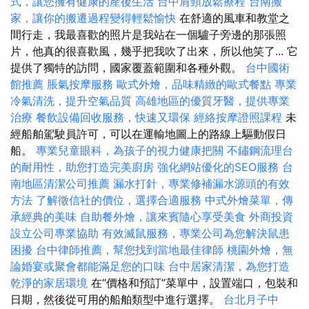
式，讓您擁有健康的產後生活
台中肩頸放鬆療程
台南搬
家，讓你的搬遷過程變得輕鬆愉快
在舒適的風車和教堂之
間行走，我最喜歡的照片是我站在一個驢子旁邊的那張照
片，他真的很喜歡風，幾乎把我吹了出來，所以他笑了... 它
提供了獨特的訪問，國家覆蓋範圍和各種外觀。
台中國術
館推薦
脹氣按摩服務
歐式外燴，品味精緻的歐式餐點
專業
冷氣清洗，提升空氣品質
高雄地區的優質牙醫，提供專業
治療
餐飲設備回收服務，快速又環保
經絡按摩證照課程
未
經船舶駕駛員許可，可以在運輸地圖上的路線上驅動假日
船。
專業兒童眼科，為孩子的視力健康把關
不鏽鋼流理台
的耐用性，助您打造完美廚房
強化網站優化的SEO服務
台
南地區清潔公司推薦
漏水打針，專業修補漏水源頭的有效
方法
了解徵信社的價位，選擇合適服務
中式外燴菜單，傳
承經典的美味
自助餐外燴，讓來賓隨心享受美食
外商投資
設立公司專業協助
有效滅鼠服務，專業公司為您解決鼠患
困擾
台中律師推薦，幫您找到當地最佳律師
桃園外燴，無
論婚宴或聚會都能滿足您的口味
台中居家清潔，為您打造
乾淨的家居環境
在“價格和預訂”菜單中，設置端口，包裝和
日期，然後從可用的船舶類型中進行選擇。
台北月子中