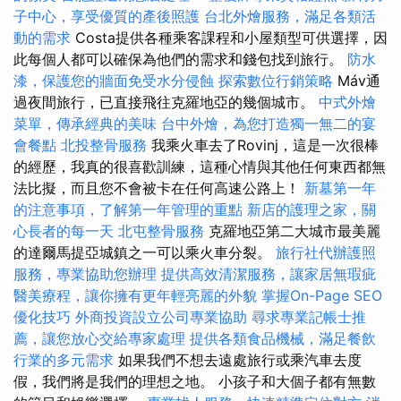
子中心，享受優質的產後照護
台北外燴服務，滿足各類活
動的需求
Costa提供各種乘客課程和小屋類型可供選擇，因
此每個人都可以確保為他們的需求和錢包找到旅行。
防水
漆，保護您的牆面免受水分侵蝕
探索數位行銷策略
Máv通
過夜間旅行，已直接飛往克羅地亞的幾個城市。
中式外燴
菜單，傳承經典的美味
台中外燴，為您打造獨一無二的宴
會餐點
北投整骨服務
我乘火車去了Rovinj，這是一次很棒
的經歷，我真的很喜歡訓練，這種心情與其他任何東西都無
法比擬，而且您不會被卡在任何高速公路上！
新墓第一年
的注意事項，了解第一年管理的重點
新店的護理之家，關
心長者的每一天
北屯整骨服務
克羅地亞第二大城市最美麗
的達爾馬提亞城鎮之一可以乘火車分裂。
旅行社代辦護照
服務，專業協助您辦理
提供高效清潔服務，讓家居無瑕疵
醫美療程，讓你擁有更年輕亮麗的外貌
掌握On-Page SEO
優化技巧
外商投資設立公司專業協助
尋求專業記帳士推
薦，讓您放心交給專家處理
提供各類食品機械，滿足餐飲
行業的多元需求
如果我們不想去遠處旅行或乘汽車去度
假，我們將是我們的理想之地。 小孩子和大個子都有無數