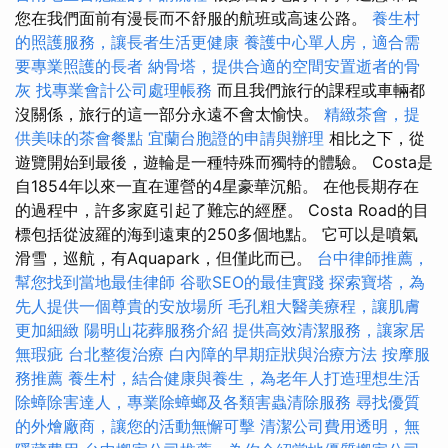
您在我們面前有漫長而不舒服的航班或高速公路。
養生村
的照護服務，讓長者生活更健康
養護中心單人房，適合需
要專業照護的長者
納骨塔，提供合適的空間安置逝者的骨
灰
找專業會計公司處理帳務
而且我們旅行的課程或車輛都
沒關係，旅行的這一部分永遠不會太愉快。
精緻茶會，提
供美味的茶會餐點
宜蘭台胞證的申請與辦理
相比之下，從
遊覽開始到最後，遊輪是一種特殊而獨特的體驗。 Costa是
自1854年以來一直在運營的4星豪華沉船。 在他長期存在
的過程中，許多家庭引起了難忘的經歷。 Costa Road的目
標包括從波羅的海到遠東的250多個地點。 它可以是噴氣
滑雪，巡航，有Aquapark，但僅此而已。
台中律師推薦，
幫您找到當地最佳律師
谷歌SEO的最佳實踐
探索寶塔，為
先人提供一個尊貴的安放場所
毛孔粗大醫美療程，讓肌膚
更加細緻
陽明山花葬服務介紹
提供高效清潔服務，讓家居
無瑕疵
台北整復治療
白內障的早期症狀與治療方法
按摩服
務推薦
養生村，結合健康與養生，為老年人打造理想生活
除蟑除害達人，專業除蟑螂及各類害蟲清除服務
尋找優質
的外燴廠商，讓您的活動無懈可擊
清潔公司費用透明，無