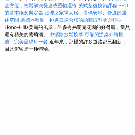
全方位，輕鬆解決長途或重物運輸
美式整復技術課程
SEO
的基本概念與定義
護理之家單人房，提供安靜、舒適的居
住空間
助聽器種類，挑選最適合您的助聽器型號與類型
Hono-Hills美麗的風景，許多有弗蘭克花園的好餐廳，當然
還有精美的葡萄酒。
中清路放鬆按摩
可靠的辦桌外燴推
薦，完美呈現每一餐
近年來，那裡的許多道路都已翻新，
因此駕駛是一種體驗。