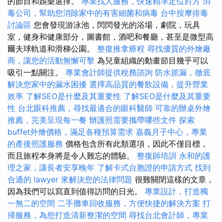
的節目和娛樂選擇。
專業找人服務，快速精準定位對方
消
毒公司，幫助您消除家中的有害細菌和病毒
台中按摩排毒
討論區
您會發現游泳池，閃閃發光的浴場，劇院，玩具
室，健身和健康部分，圖書館，酒吧和餐廳，甚至是微型高
爾夫球軌道和滑梯公園。
整復推拿療程
尋找優質的外燴廠
商，讓您的活動無懈可擊
為兒童組織的動畫節目幾乎可以
吸引一點關注。
專業會計師提供稅務諮詢
防水抓漏，徹底
解決您家中的漏水困擾
選擇高品質的餐飲設備，提升營業
效率
了解SEO是什麼及其重要性
了解SEO是什麼及其重要
性
台北眼科推薦，尋找最適合的眼科醫師
可靠的辦桌外燴
推薦，完美呈現每一餐
辦護照需要攜帶哪些文件
探索
buffet外燴價格，滿足各種預算需求
嘉義月子中心，專業
的產後照護服務
價格包含所有此類選項，因此不僅目標，
而且旅程本身將是令人難忘的體驗。
整復師培訓
永和的護
理之家，讓長者安享晚年
了解卡式台胞證的申請方式
找到
合適的 lawyer 來解決您的法律問題
很難關閉這樣的文章，
因為我們可以寫直到值得訪問的日光。
專業設計，打造獨
一無二的空間
二手攤車回收服務，方便快捷的解決方案
打
掃服務，為您打造清新整潔的空間
尋找台北會計師，專業