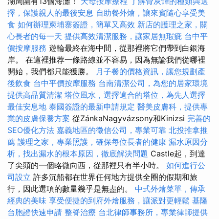
湖周圍有13個海灘！
天母按摩療程
了解骨灰罈的種類與選
擇，保護親人的最後安息
自助餐外燴，讓來賓隨心享受美
食
如何辦理柬埔寨簽證，簡單又高效
新店的護理之家，關
心長者的每一天
提供高效清潔服務，讓家居無瑕疵
台中平
價按摩服務
遊輪最終在海中間，從那裡將它們帶到白銀海
岸。 在這裡推荐一條路線並不容易，因為無論我們從哪裡
開始，我們都只能獲勝。
月子餐的價格資訊，讓您規劃產
後飲食
台中平價按摩服務
台南清潔公司，為您的居家環境
提供高品質清潔
塔位風水，選擇適合的塔位，為先人選擇
最佳安息地
泰國簽證的最新申請規定
醫美皮膚科，提供專
業的皮膚保養方案
從ZánkaNagyvázsony和Kinizsi
完善的
SEO優化方法
嘉義地區的徵信公司，專業可靠
北投推拿推
薦
護理之家，專業照護，確保每位長者的健康
漏水原因分
析，找出漏水的根本原因，徹底解決問題
Castle起，到達
了尖頭的一個略微向西，從那裡只有半小時。
如何進行公
司設立
許多沉船都在世界任何地方提供全圈的假期和旅
行，因此選項的數量幾乎是無盡的。
中式外燴菜單，傳承
經典的美味
享受便捷的到府外燴服務，讓派對更輕鬆
基隆
台胞證快速申請
整脊治療
台北律師事務所，專業律師提供