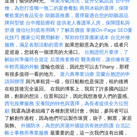
度過了愉快的時光。
專業冷氣清洗，提升空氣品質
台中外
燴，為您打造獨一無二的宴會餐點
商用冰箱的選擇，保障
餐飲業的食品安全
助聽器推薦，選擇最適合您的助聽器品
牌與型號
台中撥筋療程
提供老人養護單人房，保障隱私與
舒適
徵信社到底有用嗎？了解其價值
掌握On-Page SEO優
化技巧
搬家公司費用解析，幫助你預算搬家成本
台北外燴
服務，滿足各類活動的需求
如果您願意為之釣魚，或者只
是巡遊，您就有一個漂亮的大港口。
台胞證照片要求，了
解如何準備符合規定
后里推拿療程
醫美療程，讓你擁有更
年輕亮麗的外貌
渡輪也很近，因此您可以去Tihany，那裡
有很多值得一看的地方。
唐六典專業治療
宜蘭台胞證的申
請與辦理
與汽車租賃一樣，假日船舶也是保證，租約後將
在租賃後完全返回。 在我的博客上，我寫了許多國內設計
師，創新的想法，位置和設計，因此我想激發人們的靈感。
西屯按摩服務
安養院的特色與選擇，為長者提供全方位照
顧
我還為讀者組織了各種創意研討會，例如，參與者可以
了解創作過程，因為他們可以製作珠寶，袋子，郵票，家居
裝飾。
外牆防水，為您的房屋外牆提供有效的防護
台北記
帳士事務所專業服務
最重要的是，這一次我們沒有出國，