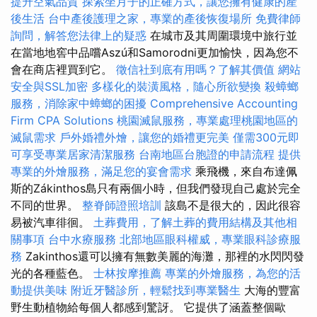
提升空氣品質
探索坐月子的正確方式，讓您擁有健康的產
後生活
台中產後護理之家，專業的產後恢復場所
免費律師
詢問，解答您法律上的疑惑
在城市及其周圍環境中旅行並
在當地地窖中品嚐Aszú和Samorodni更加愉快，因為您不
會在商店裡買到它。
徵信社到底有用嗎？了解其價值
網站
安全與SSL加密
多樣化的裝潢風格，隨心所欲變換
殺蟑螂
服務，消除家中蟑螂的困擾
Comprehensive Accounting
Firm CPA Solutions
桃園滅鼠服務，專業處理桃園地區的
滅鼠需求
戶外婚禮外燴，讓您的婚禮更完美
僅需300元即
可享受專業居家清潔服務
台南地區台胞證的申請流程
提供
專業的外燴服務，滿足您的宴會需求
乘飛機，來自布達佩
斯的Zákinthos島只有兩個小時，但我們發現自己處於完全
不同的世界。
整脊師證照培訓
該島不是很大的，因此很容
易被汽車徘徊。
土葬費用，了解土葬的費用結構及其他相
關事項
台中水療服務
北部地區眼科權威，專業眼科診療服
務
Zakinthos還可以擁有無​​數美麗的海灘，那裡的水閃閃發
光的各種藍色。
士林按摩推薦
專業的外燴服務，為您的活
動提供美味
附近牙醫診所，輕鬆找到專業醫生
大海的豐富
野生動植物給每個人都感到驚訝。 它提供了涵蓋整個歐