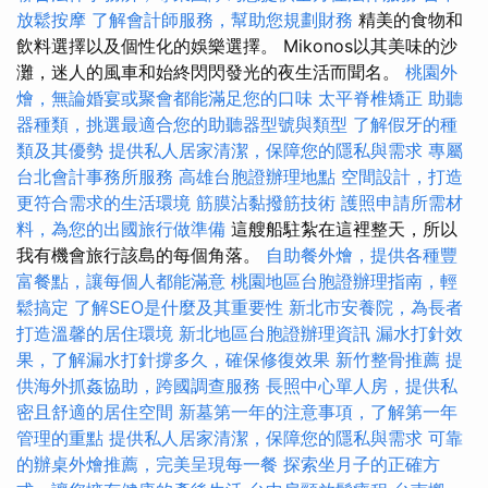
放鬆按摩
了解會計師服務，幫助您規劃財務
精美的食物和
飲料選擇以及個性化的娛樂選擇。 Mikonos以其美味的沙
灘，迷人的風車和始終閃閃發光的夜生活而聞名。
桃園外
燴，無論婚宴或聚會都能滿足您的口味
太平脊椎矯正
助聽
器種類，挑選最適合您的助聽器型號與類型
了解假牙的種
類及其優勢
提供私人居家清潔，保障您的隱私與需求
專屬
台北會計事務所服務
高雄台胞證辦理地點
空間設計，打造
更符合需求的生活環境
筋膜沾黏撥筋技術
護照申請所需材
料，為您的出國旅行做準備
這艘船駐紮在這裡整天，所以
我有機會旅行該島的每個角落。
自助餐外燴，提供各種豐
富餐點，讓每個人都能滿意
桃園地區台胞證辦理指南，輕
鬆搞定
了解SEO是什麼及其重要性
新北市安養院，為長者
打造溫馨的居住環境
新北地區台胞證辦理資訊
漏水打針效
果，了解漏水打針撐多久，確保修復效果
新竹整骨推薦
提
供海外抓姦協助，跨國調查服務
長照中心單人房，提供私
密且舒適的居住空間
新墓第一年的注意事項，了解第一年
管理的重點
提供私人居家清潔，保障您的隱私與需求
可靠
的辦桌外燴推薦，完美呈現每一餐
探索坐月子的正確方