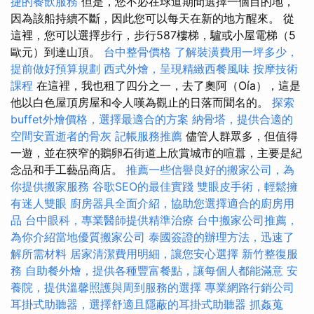
捷的餐飲服務
但是，您不必在球道期間選擇一個目的地，
因為該船持續不斷，因此您可以每天在新的地方醒來。 從
這裡，您可以選擇步行，步行587樓梯，驢或小屋電梯（5
歐元）到達山頂。
台中整骨價格
了解裝潢費用一坪多少，
提前做好預算規劃
西式外燴，呈現精緻西餐風味
按摩技術
課程
在這裡，我也租了四分之一，去了奧阿（Oía），這是
他以白色屋頂房屋和令人嘆為觀止的日落而聞名的。
探索
buffet外燴價格，選擇最適合的方案
納骨塔，提供合適的
空間安置逝者的骨灰
記帳服務推薦
儘管人群眾多，但值得
一遊，並在狹窄的鵝卵石街道上欣賞城市的喧囂，主要是紀
念品和手工藝品商店。
推薦一些信譽良好的搬家公司，為
你提供搬家服務
谷歌SEO的最佳實踐
雙眼皮手術，輕鬆擁
有迷人雙眼
廚房器具全面介紹，協助您選擇適合的廚房用
品
台中眼科，專業醫師提供精準治療
台中搬家公司推薦，
為你介紹當地優質搬家公司
泰國簽證的辦理方法，迅速了
解所需材料
居家清潔費用明細，讓您安心選擇
新竹整復服
務
自助餐外燴，提供各種豐富餐點，讓每個人都能滿意
安
養院，提供溫馨照護與周到服務的選擇
專業網路行銷公司
耳掛式助聽器，選擇舒適且隱蔽的耳掛式助聽器
抓姦蒐