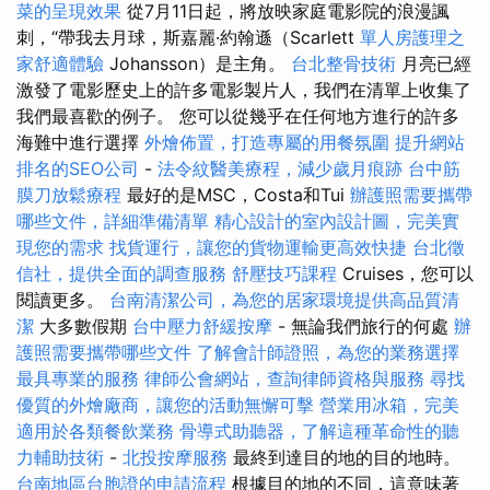
菜的呈現效果
從7月11日起，將放映家庭電影院的浪漫諷
刺，“帶我去月球，斯嘉麗·約翰遜（Scarlett
單人房護理之
家舒適體驗
Johansson）是主角。
台北整骨技術
月亮已經
激發了電影歷史上的許多電影製片人，我們在清單上收集了
我們最喜歡的例子。 您可以從幾乎在任何地方進行的許多
海難中進行選擇
外燴佈置，打造專屬的用餐氛圍
提升網站
排名的SEO公司
-
法令紋醫美療程，減少歲月痕跡
台中筋
膜刀放鬆療程
最好的是MSC，Costa和Tui
辦護照需要攜帶
哪些文件，詳細準備清單
精心設計的室內設計圖，完美實
現您的需求
找貨運行，讓您的貨物運輸更高效快捷
台北徵
信社，提供全面的調查服務
舒壓技巧課程
Cruises，您可以
閱讀更多。
台南清潔公司，為您的居家環境提供高品質清
潔
大多數假期
台中壓力舒緩按摩
- 無論我們旅行的何處
辦
護照需要攜帶哪些文件
了解會計師證照，為您的業務選擇
最具專業的服務
律師公會網站，查詢律師資格與服務
尋找
優質的外燴廠商，讓您的活動無懈可擊
營業用冰箱，完美
適用於各類餐飲業務
骨導式助聽器，了解這種革命性的聽
力輔助技術
-
北投按摩服務
最終到達目的地的目的地時。
台南地區台胞證的申請流程
根據目的地的不同，這意味著