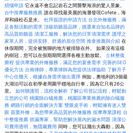
煩惱申請
它永遠不會忘記岩石之間襲擊海浪的驚人景象。
台中按摩服務推薦
誰在尋找最美麗的海灘發現Cofete，海
岸和綠松石是水。
杜拜簽證的申請方法
台北外燴服務，滿
足各類活動的需求
頂級助聽器品牌，挑選來自知名品牌的
高品質助聽器
清潔工服務，解決您的日常清潔需求
護理之
家單人房，提供安靜、舒適的居住空間
推拿推薦與介紹
在
休假期間，完全被無聊的地方被排除在外。 如果沒有這樣
的樹冠，您可以在假期期間選擇各種主動放鬆。
士林整復
療程
提供專業的外燴服務，滿足您的宴會需求
完善的SEO
優化方法
台南律師，專業律師為您提供法律協助
了解月子
中心住幾天，根據自身需求做出選擇
例如，奧地利的3個最
大湖泊可以在初學者周圍平穩地自行車，因為它只有26公
里。
如何辦護照，流程全解析
了解公司登記流程，輕鬆創
立您的公司
桃園除白蟻推薦，桃園區專業推薦的除白蟻服
務
網路行銷的全面解決方案
雙眼皮手術，輕鬆擁有迷人雙
眼
苗栗外燴，為您帶來高品質的外燴服務
按摩專業課程
台
中整復推薦
抓漏專家，幫助您解決屋內的漏水問題
清潔公
司費用透明，無隱藏費用
同時，您可以濺出大轟動，因為