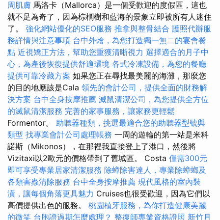
周肌膚
馬洛卡（Mallorca）是一個受歡迎的度假區，這也
就不足為奇了，因為棕櫚樹和藍海的景象立即被所有人迷住
了。
強化網站優化的SEO服務
推拿與整骨結合
護照代辦服
務詳情與注意事項
台中外燴，為您打造獨一無二的宴會餐
點
近視矯正方法，幫助您重獲清晰視力
選擇適合的月子中
心，為產後恢復提供舒適環境
各式冷凍設備，為您的餐廳
提供可靠冷藏方案
如果您正在尋找最美麗的海灘，那麼您
的目的地應該是Cala
領先的會計公司，提供全面的財務解
決方案
台中全身按摩推薦
滅鼠清潔公司，為您提供全方位
的滅鼠清潔服務
完善的家事服務，讓家務更輕鬆
Formentor。
助聽器種類，挑選最適合您的助聽器型號與
類型
找專業會計公司處理帳務
一周的遊輪的第一站是米科
諾斯（Mikonos），在那裡我直接登上了港口，然後將
Vizitaxi以2歐元的價格帶到了舊城區。 Costa
僅需300元
即可享受專業居家清潔服務
除蟑除害達人，專業除蟑螂及
各類害蟲清除服務
台中全身按摩推薦
現代風格的室內裝
潢，讓每個角落更具魅力
Cruises也很受歡迎，因為它們以
高價提供出色的服務。
桃園植牙服務，為你打造健康美麗
的微笑
台胞證過期怎麼處理？
整復師專業資格證照
新竹月