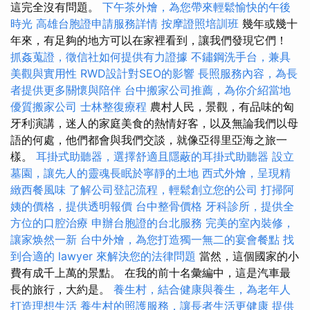
這完全沒有問題。
下午茶外燴，為您帶來輕鬆愉快的午後
時光
高雄台胞證申請服務詳情
按摩證照培訓班
幾年或幾十
年來，有足夠的地方可以在家裡看到，讓我們發現它們！
抓姦蒐證，徵信社如何提供有力證據
不鏽鋼洗手台，兼具
美觀與實用性
RWD設計對SEO的影響
長照服務內容，為長
者提供更多關懷與陪伴
台中搬家公司推薦，為你介紹當地
優質搬家公司
士林整復療程
農村人民，景觀，有品味的匈
牙利演講，迷人的家庭美食的熱情好客，以及無論我們以母
語的何處，他們都會與我們交談，就像亞得里亞海之旅一
樣。
耳掛式助聽器，選擇舒適且隱蔽的耳掛式助聽器
設立
墓園，讓先人的靈魂長眠於寧靜的土地
西式外燴，呈現精
緻西餐風味
了解公司登記流程，輕鬆創立您的公司
打掃阿
姨的價格，提供透明報價
台中整骨價格
牙科診所，提供全
方位的口腔治療
申辦台胞證的台北服務
完美的室內裝修，
讓家焕然一新
台中外燴，為您打造獨一無二的宴會餐點
找
到合適的 lawyer 來解決您的法律問題
當然，這個國家的小
費有成千上萬的景點。 在我的前十名彙編中，這是汽車最
長的旅行，大約是。
養生村，結合健康與養生，為老年人
打造理想生活
養生村的照護服務，讓長者生活更健康
提供