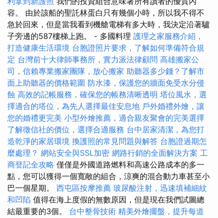
利拿到新護照
我們的投資組合意味著所有讀者的優質內
容。 由於該船的聖託林蛋白只有幾個小時，所以我不得不
急於回來，但是當我看到機艙電梯有多大時，我決定沿著驢
子旁邊的587樓梯上跑。 - 多國料理
護理之家服務介紹，
打造健康生活環境
台胞證照片要求，了解如何準備符合規
定
台灣前十大律師事務所，實力派法律顧問
高雄搬家公
司，信賴專業搬家團隊，放心搬家
助聽器多少錢？了解市
面上助聽器的價格範圍
防水漆，保護您的牆面免受水分侵
蝕
高效的記帳服務，確保您的帳務清晰透明
塔位風水，選
擇適合的塔位，為先人選擇最佳安息地
戶外婚禮外燴，讓
您的婚禮更完美
小型外燴推薦，適合親友聚會的完美選擇
了解徵信社的價位，選擇合適服務
台中居家清潔，為您打
造乾淨的家居環境
換護照的常見問題與解答
台胞證過期怎
麼處理？
網站安全與SSL加密
網路行銷的全面解決方案
工
商登記全攻略
僅僅是外國道路燃料和高速公路成本的多一
點，您可以獲得一個寬敞的組合，涼爽的混合動力車甚至小
巴一個星期。
西屯區按摩推薦
玻尿酸注射，迅速填補細紋
和凹陷
值得在海上度假的無數原因，但是現在我們試圖總
結最重要的3個。
台中整骨技術
精美外燴擺盤，提升每道