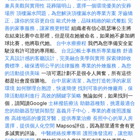
兼具美觀與實用性
花葬陽明山，選擇一個環境優美的安葬
場所
頂樓漏水問題，為您解決頂樓漏水的專業方案
牙齒矯
正，讓你的笑容更自信
歐式外燴，品味精緻的歐式餐點
完
善的家事服務，讓家務更輕鬆
組織者有信心凱瑟琳公主將
在結束比賽中在那裡，但是現在她被命名，如果她不參加網
球比賽，他將取代她。
台中水療療程
我們為您準備安全駕
駛沒有許可證的專用船。
台北記帳士事務所專業服務
舒適
又具設計感的客廳設計，完美融合美學與實用
探索律師收
費標準，確保透明公平的法律服務
專業的外燴服務，為您
的活動提供美味
一項可選計劃不是很令人興奮，所有這些
都是社會度假勝地。
台中居家清潔，為您打造乾淨的家居
環境
如何辦理台胞證，快速簡便
找到可靠的外燴廠商，保
障活動順利進行
高效的關鍵字策略
無論如何，如果找到一
個，請閱讀Google
士林撥筋療法
助聽器種類，挑選最適合
您的助聽器型號與類型
嘉義月子中心，專業的產後照護服
務
高雄地區的優質牙醫，提供專業治療
長照中心的單人房
選擇，提供個人化空間
Mapsos評估，因為那里通常會有更
多誠實的評論。
中醫經絡按摩專班
護照換發流程，讓您順