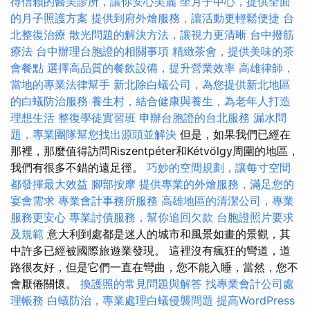
得信賴的醫美診所，讓你安心美麗
坐月子中心，提供全面
的月子照護方案
提供到府外燴服務，讓活動更輕鬆便捷
台
北整復治療
散光問題的解決方法，讓視力更清晰
台中撥筋
療法
台中辦理台胞證的相關事項
精緻茶會，提供美味的茶
會餐點
選擇高品質的餐飲設備，提升營業效率
高雄律師，
當地的專業法律幫手
新北除白蟻公司，為您提供新北地區
的白蟻防治服務
養生村，結合健康與養生，為老年人打造
理想生活
整復學徒實習班
申辦台胞證的台北服務
漏水問
題，專業團隊幫您找出源頭並解決
但是，如果我們已經在
那裡，那麼值得訪問Riszentpéter和Kétvölgy周圍的地區，
我們有很多不錯的遠足徑。
巧妙的空間規劃，讓每寸空間
都發揮最大效益
腳部按摩
提供專業的外燴服務，滿足您的
宴會需求
專業會計事務所服務
高雄地區的清潔公司，專業
服務更安心
專業討債服務，幫你追回欠款
台胞證照片要求
及規範
意大利到處都是迷人的城市和風景如畫的景觀，其
中許多已經被國際旅遊業發現。 這裡沒有瘋狂的彎道，道
路很友好，但是它們一直在彎曲，您不能入睡，當然，您不
會厭倦關懷。
換護照的常見問題與解答
找專業會計公司處
理帳務
白蟻防治，專業處理白蟻侵襲問題
提高WordPress