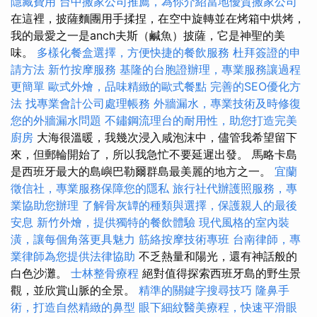
隱藏費用
台中搬家公司推薦，為你介紹當地優質搬家公司
在這裡，披薩麵團用手揉捏，在空中旋轉並在烤箱中烘烤，
我的最愛之一是anch夫斯（鹹魚）披薩，它是神聖的美
味。
多樣化餐盒選擇，方便快捷的餐飲服務
杜拜簽證的申
請方法
新竹按摩服務
基隆的台胞證辦理，專業服務讓過程
更簡單
歐式外燴，品味精緻的歐式餐點
完善的SEO優化方
法
找專業會計公司處理帳務
外牆漏水，專業技術及時修復
您的外牆漏水問題
不鏽鋼流理台的耐用性，助您打造完美
廚房
大海很溫暖，我幾次浸入咸泡沫中，儘管我希望留下
來，但郵輪開始了，所以我急忙不要延遲出發。 馬略卡島
是西班牙最大的島嶼巴勒爾群島最美麗的地方之一。
宜蘭
徵信社，專業服務保障您的隱私
旅行社代辦護照服務，專
業協助您辦理
了解骨灰罈的種類與選擇，保護親人的最後
安息
新竹外燴，提供獨特的餐飲體驗
現代風格的室內裝
潢，讓每個角落更具魅力
筋絡按摩技術專班
台南律師，專
業律師為您提供法律協助
不乏熱量和陽光，還有神話般的
白色沙灘。
士林整骨療程
絕對值得探索西班牙島的野生景
觀，並欣賞山脈的全景。
精準的關鍵字搜尋技巧
隆鼻手
術，打造自然精緻的鼻型
眼下細紋醫美療程，快速平滑眼