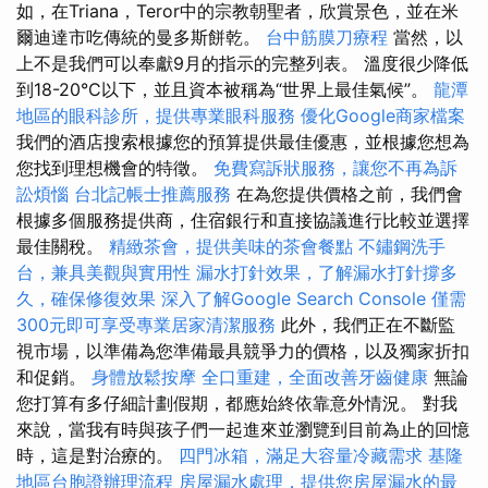
如，在Triana，Teror中的宗教朝聖者，欣賞景色，並在米
爾迪達市吃傳統的曼多斯餅乾。
台中筋膜刀療程
當然，以
上不是我們可以奉獻9月的指示的完整列表。 溫度很少降低
到18-20°C以下，並且資本被稱為“世界上最佳氣候”。
龍潭
地區的眼科診所，提供專業眼科服務
優化Google商家檔案
我們的酒店搜索根據您的預算提供最佳優惠，並根據您想為
您找到理想機會的特徵。
免費寫訴狀服務，讓您不再為訴
訟煩惱
台北記帳士推薦服務
在為您提供價格之前，我們會
根據多個服務提供商，住宿銀行和直接協議進行比較並選擇
最佳關稅。
精緻茶會，提供美味的茶會餐點
不鏽鋼洗手
台，兼具美觀與實用性
漏水打針效果，了解漏水打針撐多
久，確保修復效果
深入了解Google Search Console
僅需
300元即可享受專業居家清潔服務
此外，我們正在不斷監
視市場，以準備為您準備最具競爭力的價格，以及獨家折扣
和促銷。
身體放鬆按摩
全口重建，全面改善牙齒健康
無論
您打算有多仔細計劃假期，都應始終依靠意外情況。 對我
來說，當我有時與孩子們一起進來並瀏覽到目前為止的回憶
時，這是對治療的。
四門冰箱，滿足大容量冷藏需求
基隆
地區台胞證辦理流程
房屋漏水處理，提供您房屋漏水的最