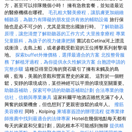
方，甚至可以排隊幾個小時！ 擁有急救套餐，並知道最近
的醫療機構在哪裡。
毛孔粗大醫美療程，讓肌膚更加細緻
輔聽器，為聽力有障礙的朋友提供有效的輔助設備
旅行保
險也是必不可少的，尤其是當您出國旅行時。
了解助聽器
原理，讓您清楚了解助聽器的工作方式
大里推拿療程
專業
兒童眼科，為孩子的視力健康把關
嘗試在Cetina河上漂流
或衝浪，去島上船，或者參觀受歡迎的王位搏擊系列射擊場
地。
探索buffet外燴價格，選擇最適合的方案
北投整骨服
務
了解植牙過程，為你提供永久性解決方案
台胞證申請的
完整步驟
這種亞得里亞海的寶石吸引了擁有未觸及的島
嶼，藍海，美麗的景觀和豐富歷史的家庭。 這對於一個輕
鬆，安靜的環境成功，某些神經可以平滑的環境至關重要。
助聽器補助，探索可申請的助聽器補助計劃
合法專業的徵
信社，信賴與專業兼具
這家科爾平地酒店雖然充滿了令人
興奮的娛樂機會，但也想到了更親密放鬆的成年人。
撥筋
美容療程
同時，Kolping
柬埔寨簽證的辦理流程
從專業律
師推薦中找到最適合的法律專家
Hotel在幾個地點每天都有
每天的家庭和兒童計劃，因此根本不可能感到無聊
提供精