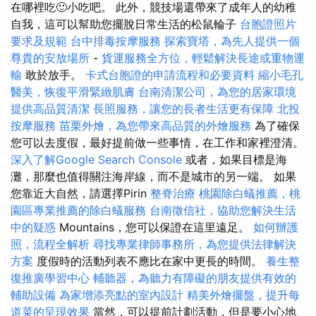
在哪裡吃🙂小吃吧。 此外，競技場還帶來了成年人的幼稚
自我，這可以幫助您擺脫日常生活的松鼠輪子
台胞證照片
要求及規範
台中排毒按摩服務
探索寶塔，為先人提供一個
尊貴的安放場所
-
貨運服務全方位，輕鬆解決長途或重物運
輸
敢於放手。
卡式台胞證的申請流程和必要資料
縮小毛孔
醫美，恢復平滑緊緻肌膚
台南清潔公司，為您的居家環境
提供高品質清潔
長照服務，讓您的長者生活更有保障
北投
按摩服務
苗栗外燴，為您帶來高品質的外燴服務
為了確保
您可以去度假，最好提前做一些事情，在工作和家裡澄清。
深入了解Google Search Console
或者，如果目標是海
灘，那麼也值得關注海岸線，而不是城市的另一端。 如果
您靠近大自然，請選擇Pirin
整脊治療
桃園除白蟻推薦，桃
園區專業推薦的除白蟻服務
台南徵信社，協助您解決生活
中的疑惑
Mountains，您可以保證在這里遠足。
如何辦護
照，流程全解析
尋找專業律師事務所，為您提供法律解決
方案
度假時的活動列表不應比在家中更長的時間。
養生整
復推廣學習中心
輔聽器，為聽力有障礙的朋友提供有效的
輔助設備
為家增添亮點的室內設計
精美外燴擺盤，提升每
道菜的呈現效果
當然，可以提前計劃活動，但是要小心地