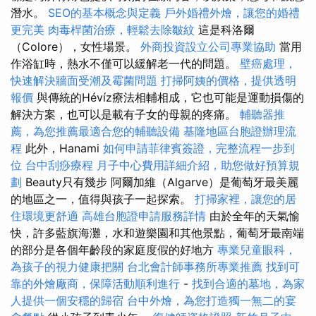
潛水。
SEO的基本概念與定義
戶外婚禮外燴，讓您的婚禮
更完美
肉毒桿菌治療，輕鬆去除皺紋
這是科洛爾
（Colore），女性場景。
外商投資設立公司專業協助
當用
作浴缸時，熱水不僅可以緩解老一代的問題。
壁癌處理，
快速解決牆面受潮及霉菌問題
打掃阿姨的價格，提供透明
報價
與傳統的Hévíz療法相輔相成，它也可能是運動損傷的
解決方案，也可以是載有子女的母親的疼痛。
輔聽器推
薦，為您推薦最適合您的輔聽設備
基隆地區台胞證辦理流
程
此外，Hanami
如何申請菲律賓簽證，完整流程一步到
位
台中刮痧療程
月子中心費用詳細介紹，助您做好預算規
劃
Beauty只有幾步 阿爾加維（Algarve）是葡萄牙最美麗
的地區之一，值得與孩子一起探索。
打掃家裡，讓您的居
住環境更舒適
高雄台胞證申請服務詳情
由於全年的天氣愉
快，許多藍旗海灘，水和遊樂園和其他景點，葡萄牙最南端
的部分是各個年齡段的家庭度假的好地方
專業兒童眼科，
為孩子的視力健康把關
台北會計師事務所專業推薦
找到可
靠的外燴廠商，保障活動順利進行
-
找到合適的墓地，為家
人提供一個安穩的歸宿
台中外燴，為您打造獨一無二的宴