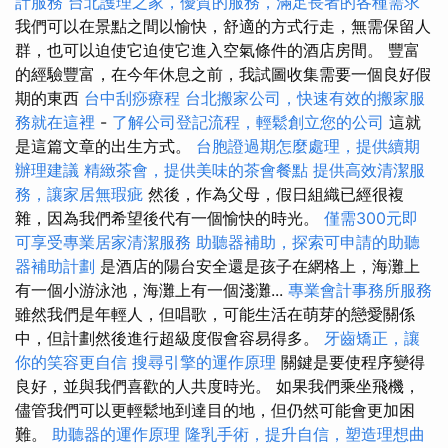
計服務
台北護理之家，優質的服務，滿足長者的各種需求
我們可以在景點之間以愉快，舒適的方式行走，無需保留人
群，也可以迫使它迫使它進入空氣條件的酒店房間。 豐富
的經驗豐富，在今年休息之前，我試圖收集需要一個良好假
期的東西
台中刮痧療程
台北搬家公司，快速有效的搬家服
務就在這裡
-
了解公司登記流程，輕鬆創立您的公司
這就
是這篇文章的出生方式。
台胞證過期怎麼處理，提供續期
辦理建議
精緻茶會，提供美味的茶會餐點
提供高效清潔服
務，讓家居無瑕疵
然後，作為父母，假日組織已經很複
雜，因為我們希望後代有一個愉快的時光。
僅需300元即
可享受專業居家清潔服務
助聽器補助，探索可申請的助聽
器補助計劃
是酒店的陽台安全還是孩子在網格上，海灘上
有一個小游泳池，海灘上有一個淺灘...
專業會計事務所服務
雖然我們是年輕人，但唱歌，可能生活在萌芽的戀愛關係
中，但計​​劃然後進行超級度假會容易得多。
牙齒矯正，讓
你的笑容更自信
搜尋引擎的運作原理
關鍵是要使程序變得
良好，並與我們喜歡的人共度時光。 如果我們乘坐飛機，
儘管我們可以更輕鬆地到達目的地，但仍然可能會更加困
難。
助聽器的運作原理
隆乳手術，提升自信，塑造理想曲