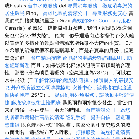
或Fiestas
台中水療服務
del
專業消毒服務，徹底消毒您的
居住環境
Pino。
高雄地區的清潔公司，專業服務更安心
當
我們想到格蘭加納里亞（Gran
高效的SEO Company服務
Canaria）的氣候，棕櫚樹和山脈時，我們可能還記得這個
島也稱為“小型大陸”。 確實，似乎通過向遊客提供了令人難
以置信的多樣化的景點和體驗來增強微小大陸的本質。 9月
在希臘的沿海度假不再是曬黑者，而是在夏季的月份，但曬
黑會消退。
台中精油按摩
台胞證的申請步驟詳細說明，助
您輕鬆辦理
而且，如果該國北部無法證明天氣預期的合理
性，那麼南部島嶼是溫暖的（空氣溫度為28°C），可以在
水中飛濺（T
了解骨灰罈的種類與選擇，保護親人的最後安
息
外商投資設立公司專業協助
安養中心，讓長者在此度過
愉快的晚年
25°C）。
提供到府外燴服務，讓活動更輕鬆便
捷
腳底按摩技術士證照班
暴風雨和雨水很少發生，當它們
來的時候，不再發生一兩天的時間。
台南清潔公司，為您
的居家環境提供高品質清潔
隆乳手術，提升自信，塑造理
想曲線
以克羅地亞乾淨的海灘，國家公園和歷史悠久的城
市而聞名，這些城市可以呼吸。
打掃服務，為您打造清新