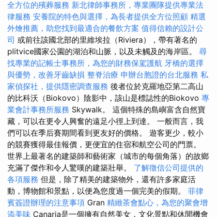
全方位的殯葬服務
新北律師事務所，專業團隊提供專業法
律服務
安養院的特色與選擇，為長者提供全方位照顧
精選
外燴推薦，助您找到最適合的餐飲方案
值得信賴的設計公
司
或前往該國北部的里維埃拉（Riviera），帶有著名的
plitvice國家公園的湖泊和山脈，以及未觸及的海岸區。
尋
找專業的記帳士事務所，為您的財務保駕護航
牙橋的選擇
與優勢，改善牙齒缺損
整脊治療
申辦台胞證的台北服務
私
家偵探社，提供隱密調查服務
後者位於克羅地亞第二高山
的比科沃（Biokovo）陰影中，該山是標誌性的Biokovo
專
業會計事務所服務
Skywalk。 這個特殊的島嶼富含自然寶
藏，可以在更令人興奮的遠足小徑上到達。 一般而言，我
們可以在季后賽期間看到更友好的價格。 遊客更少，較小
的競賽獲得最佳報價，更便宜的住宿和航空公司的門票。
世界上最著名的建築師和藝術家（城市的每個角落）的故鄉
充滿了傑作和令人驚嘆的建築壯舉。
了解徵信公司提供的
各項服務
但是，除了精美的建築物外，還有許多家庭活
動，博物館和景點，以便為您度過一個完美的假期。
菲律
賓簽證辦理的注意事項
Gran
精緻茶會點心，為您的聚會增
添美味
Canaria是一個擁有自然美女，文化景點和休閒機會