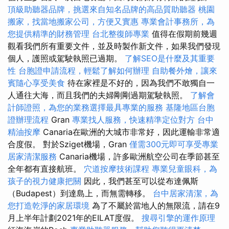
頂級助聽器品牌，挑選來自知名品牌的高品質助聽器
桃園
搬家，找當地搬家公司，方便又實惠
專業會計事務所，為
您提供精準的財務管理
台北整復師專業
值得在假期前幾週
觀看我們所有重要文件，並及時製作新文件，如果我們發現
個人，護照或駕駛執照已過期。
了解SEO是什麼及其重要
性
台胞證申請流程，輕鬆了解如何辦理
自助餐外燴，讓來
賓隨心享受美食
待在家裡是不好的，因為我們不敢獨自一
人通往大海，而且我們的夫婦剛剛過期駕駛執照。
了解會
計師證照，為您的業務選擇最具專業的服務
基隆地區台胞
證辦理流程
Gran
專業找人服務，快速精準定位對方
台中
精油按摩
Canaria在歐洲的大城市非常好，因此運輸非常適
合度假。 對於Sziget機場，Gran
僅需300元即可享受專業
居家清潔服務
Canaria機場，許多歐洲航空公司在季節甚至
全年都有直接航班。
穴道按摩技術課程
專業兒童眼科，為
孩子的視力健康把關
因此，我們甚至可以從布達佩斯
（Budapest）到達島上，而無需轉移。
台中居家清潔，為
您打造乾淨的家居環境
為了不屬於當地人的無限流，請在9
月上半年計劃2021年的EILAT度假。
搜尋引擎的運作原理