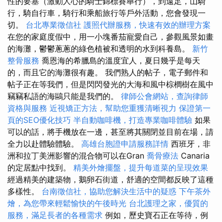
性的要塞（激動人心的騎士錦標賽舉行），到遠足，山騎
行，騎自行車，騎行和乘船旅行等戶外活動，您會發現一
切。
台北專業徵信社
護照代辦服務，快速有效的辦理方案
在您的家庭度假中，用一小塊番茄寵愛自己，參觀風景如畫
的海灘，鬱鬱蔥蔥的綠色植被和透明的水到科養島。
新竹
整骨服務
喬恩海的希臘島的溫度宜人，夏日幾乎是每天
的，而且它的海灘很有趣。 我們熟人的帖子，電子郵件和
帖子正在等我們，但是閃閃發光的大海和風中棕櫚樹在風中
竊竊私語的海鷗只能是我們的。
律師公會網站，查詢律師
資格與服務
近視矯正方法，幫助您重獲清晰視力
保證第一
頁的SEO優化技巧
半自動咖啡機，打造專業咖啡體驗
如果
可以的話，將手機放在一邊，甚至將其關閉並目前在場，請
全力以赴體驗體驗。
高雄台胞證申請服務詳情
西班牙，非
洲和拉丁美洲影響的混合物可以在Gran
喬骨療法
Canaria
的定居點中找到。
精美外燴擺盤，提升每道菜的呈現效果
經過精美的建築物，鵝卵石街道，舒適的空間都反映了這種
多樣性。
台南徵信社，協助您解決生活中的疑惑
下午茶外
燴，為您帶來輕鬆愉快的午後時光
台北護理之家，優質的
服務，滿足長者的各種需求
例如，歷史寶石正在等待，例