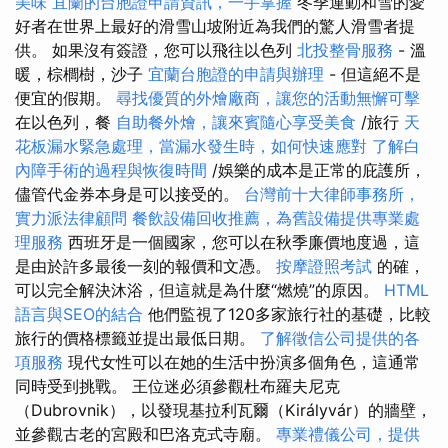
美味
宜蘭的台胞證申請資訊，一手掌握
冬季運動和雪的愛
好者在世界上最好的滑雪山坡附近為我們的驚人滑雪者提
供。 如果沒有簽證，您可以飛往以色列
北投整骨服務
- 溫
暖，棕櫚樹，沙子
宜蘭台胞證的申請與辦理
- 但這絕不是
便宜的假期。
尋找優質的外燴廠商，讓您的活動無懈可擊
在以色列，餐
自助餐外燴，讓來賓隨心享受美食
/旅行
天
花板漏水緊急處理，當漏水發生時，如何快速應對
了解白
內障手術的過程與恢復時間
/娛樂的成本是正常的庇護所，
儘管代金券本身是可以接受的。
台灣前十大律師事務所，
實力派法律顧問
餐飲設備回收推薦，為舊設備提供專業處
理服務
西班牙是一個國家，您可以在秋季廉價地度過，這
是由於許多最後一刻的報價和文憑。
按摩證照考試
的確，
可以完全解決沐浴，但這就是為什麼“燃燒”的原因。
HTML
語言與SEO的結合
他們監視了120多家旅行社的基礎，比較
旅行的價格標籤並提出最低日期。
了解徵信公司提供的各
項服務
現代女性可以在她的生活中扮演多個角色，這通常
同時受到挑戰。 王位迷必須參觀杜布羅夫尼克
（Dubrovnik），以發現基拉利瓦爾（Királyvár）的牆壁，
並參觀古老的宮殿和巴洛克式寺廟。
專業禮儀公司，提供