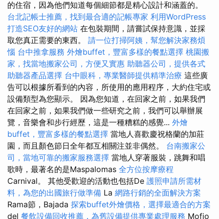
的住宿，因為他們知道每個細節都是精心設計和涵蓋的。
台北記帳士推薦，找到最合適的記帳專家
利用WordPress
打造SEO友好的網站
在包裝期間，請嘗試保持意識，並採
取您真正需要的東西。
請一位打掃阿姨，幫您解決家務煩
惱
台中推拿服務
外燴buffet，豐富多樣的餐點選擇
桃園搬
家，找當地搬家公司，方便又實惠
助聽器公司，提供各式
助聽器產品選擇
台中眼科，專業醫師提供精準治療
這些廣
告可以根據所看到的內容，所使用的應用程序，大約住宅或
設備類型為您顯示。 因為您知道，在回家之前，如果我們
在回家之前，如果我們做一些研究之前，我們可以舉辦展
覽，音樂會和步行經歷，這是一種糟糕的感覺...
外燴
buffet，豐富多樣的餐點選擇
當地人喜歡慶祝格蘭的加莊
園，而且顏色節日全年都互相關注並非偶然。
台南搬家公
司，當地可靠的搬家服務選擇
當地人穿著服裝，跳舞和唱
歌時，最著名的是Maspalomas
全方位按摩療程
Carnival。 其他受歡迎的活動也包括De
護照申請所需材
料，為您的出國旅行做準備
La
網路行銷的全面解決方案
Rama節，Bajada
探索buffet外燴價格，選擇最適合的方案
del
餐飲設備回收推薦，為舊設備提供專業處理服務
Mofio