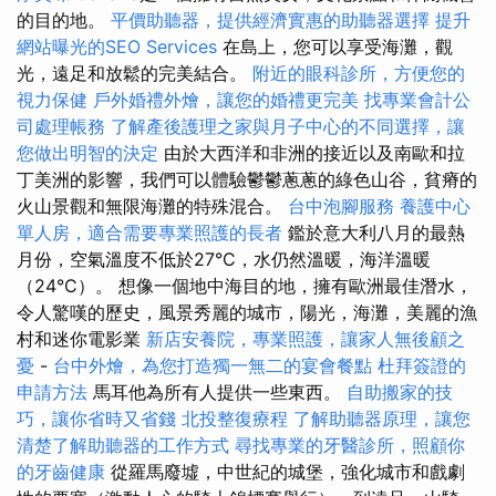
的目的地。
平價助聽器，提供經濟實惠的助聽器選擇
提升
網站曝光的SEO Services
在島上，您可以享受海灘，觀
光，遠足和放鬆的完美結合。
附近的眼科診所，方便您的
視力保健
戶外婚禮外燴，讓您的婚禮更完美
找專業會計公
司處理帳務
了解產後護理之家與月子中心的不同選擇，讓
您做出明智的決定
由於大西洋和非洲的接近以及南歐和拉
丁美洲的影響，我們可以體驗鬱鬱蔥蔥的綠色山谷，貧瘠的
火山景觀和無限海灘的特殊混合。
台中泡腳服務
養護中心
單人房，適合需要專業照護的長者
鑑於意大利八月的最熱
月份，空氣溫度不低於27°C，水仍然溫暖，海洋溫暖
（24°C）。 想像一個地中海目的地，擁有歐洲最佳潛水，
令人驚嘆的歷史，風景秀麗的城市，陽光，海灘，美麗的漁
村和迷你電影業
新店安養院，專業照護，讓家人無後顧之
憂
-
台中外燴，為您打造獨一無二的宴會餐點
杜拜簽證的
申請方法
馬耳他為所有人提供一些東西。
自助搬家的技
巧，讓你省時又省錢
北投整復療程
了解助聽器原理，讓您
清楚了解助聽器的工作方式
尋找專業的牙醫診所，照顧你
的牙齒健康
從羅馬廢墟，中世紀的城堡，強化城市和戲劇