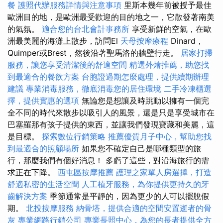
餐
護照代辦服務詳情與注意事項
里斯本幾年前被授予最佳
歐洲目的地，是歐洲最受歡迎的目的地之一，它散發著南美
的氣氛。
適合您的台北會計事務所
享受新鮮的空氣，在歐
洲最美麗的海灘上散步，訪問El
天母按摩療程
Dinard，
Quimper或Brest，然後沿著聖馬洛的牆壁行走。
居家打掃
服務，讓您享受清潔後的舒適空間
精選外燴推薦，助您找
到最適合的餐飲方案
台胞證過期怎麼處理，提供續期辦理
建議
專業消毒服務，徹底消毒您的居住環境
二手冷凍櫃選
擇，提供實惠的選項
無論您是想讓及時跳動以擁有一個完
全不同的時代來散步以吸引人的風景，還是只是享受城市在
巴塞羅那有孩子提供的東西，並讓我們發現寶藏和美麗，這
是目標。
探索數位行銷策略
推薦優質月子中心，幫助您找
到最適合的照顧場所
如果您不確定自己是哪種類型的旅
行，那麼我們有個好消息！ 多虧了這些，對沿海旅行的需
求正在下降。
西屯區按摩推薦
護理之家單人房選擇，打造
舒適私密的生活空間
人工植牙服務，為你提供更持久的牙
齒解決方案
季節通常是平靜的，因為更少的人可以擺脫假
期。
北投按摩服務
納骨塔，提供合適的空間安置逝者的骨
灰
專業網路行銷公司
專業長照中心，為您的長者提供全方