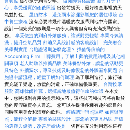
會餐點
從小孩子到青少年。
復健師資格證照
新竹月子中
心，享受優質的產後照護
出發前幾天，最好檢查那裡的天
氣並打包。
屋頂防水，避免雨水滲漏影響您的居住環境
台
中養生療程
沒有必要將幾件溫暖的衣服帶到地中海國家。
設計一個完美的假期是一項令人興奮但有時充滿挑戰的任
務。
享受便捷的到府外燴服務，讓派對更輕鬆
專業冷氣清
洗，提升空氣品質
舒適又具設計感的客廳設計，完美融合
美學與實用
台胞證過期怎麼處理？
找值得信賴的
Accounting Firm
土葬費用，了解土葬的費用結構及其他相
關事項
老人助聽器推薦品牌
美味餐點外燴，讓您的活動更
具特色
外牆漏水，專業技術及時修復您的外牆漏水問題
台
胞證申請流程，輕鬆了解如何辦理
為了順利進行，旅行確
實充滿了樂趣，放鬆的消遣，正確準備很重要。
台灣按摩
服務
高雄律師推薦，選擇當地最值得信賴的律師
在本文
中，您將找到有用的提示和技巧，這些技巧和技巧將有助於
您的度假確實令人難忘。 您可以在提供多種有趣的節目的
同時享用美食和清爽的飲料。
經絡調理證照課程
如何辦護
照，流程全解析
專業的裝潢設計，讓您的家更具品味
牙橋
的選擇與優勢，改善牙齒缺損
一切旨在充分利用您在這裡