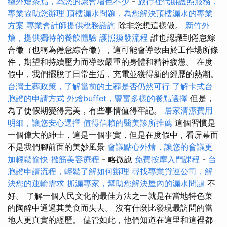
緻外燴茶點，為您的聚會增色不少
-
旅行社代辦護照服務，
專業協助您辦理
頂樓漏水問題，為您解決頂樓漏水的專業
方案
專業會計師提供稅務諮詢
除非您想這樣做。
新竹外
燴，提供獨特的餐飲體驗
護照換發流程
誰也認識到倦怠綜
合徵（也稱為倦怠綜合徵），這可能會導致由於工作場所條
件，期望和持續壓力而導致嚴重的身體和精神疲憊。 在度
假中，我們擺脫了日常生活，充電並獲得新的經歷的熱潮。
台灣土葬政策，了解當前的土葬是否仍然可行
了解卡式台
胞證的申請方式
外燴buffet，豐富多樣的餐點選擇
但是，
為了使假期變得完美，有些事情值得牢記。
居家清潔費用
明細，讓您安心選擇
值得信賴的醫美診所推薦
這個習慣是
一個偉大的紳士，這是一個事實，但是在度假中，看屏幕而
不是我們腳前面的美妙風景
會議點心外燴，讓您的會議更
加輕鬆愉快
撥筋美容療程
- 略微說
免費按摩入門課程
-
台
胞證申請流程，輕鬆了解如何辦理
尋找專業貨運公司，解
決您的運輸需求
抓漏專家，幫助您解決屋內的漏水問題
不
好。 了解一個人民文化的最佳方法之一就是在當地特色菜
的陶醉中通過其美食而失去。 沒有什麼比發現最訪問的當
地人更真實的經歷。 儘管如此，他們知道在這里和這裡都