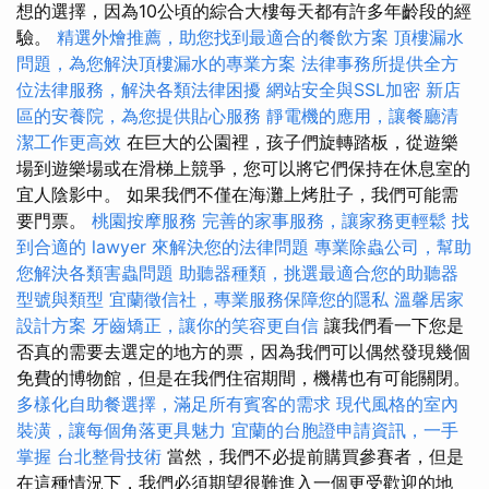
想的選擇，因為10公頃的綜合大樓每天都有許多年齡段的經
驗。
精選外燴推薦，助您找到最適合的餐飲方案
頂樓漏水
問題，為您解決頂樓漏水的專業方案
法律事務所提供全方
位法律服務，解決各類法律困擾
網站安全與SSL加密
新店
區的安養院，為您提供貼心服務
靜電機的應用，讓餐廳清
潔工作更高效
在巨大的公園裡，孩子們旋轉踏板，從遊樂
場到遊樂場或在滑梯上競爭，您可以將它們保持在休息室的
宜人陰影中。 如果我們不僅在海灘上烤肚子，我們可能需
要門票。
桃園按摩服務
完善的家事服務，讓家務更輕鬆
找
到合適的 lawyer 來解決您的法律問題
專業除蟲公司，幫助
您解決各類害蟲問題
助聽器種類，挑選最適合您的助聽器
型號與類型
宜蘭徵信社，專業服務保障您的隱私
溫馨居家
設計方案
牙齒矯正，讓你的笑容更自信
讓我們看一下您是
否真的需要去選定的地方的票，因為我們可以偶然發現幾個
免費的博物館，但是在我們住宿期間，機構也有可能關閉。
多樣化自助餐選擇，滿足所有賓客的需求
現代風格的室內
裝潢，讓每個角落更具魅力
宜蘭的台胞證申請資訊，一手
掌握
台北整骨技術
當然，我們不必提前購買參賽者，但是
在這種情況下，我們必須期望很難進入一個更受歡迎的地