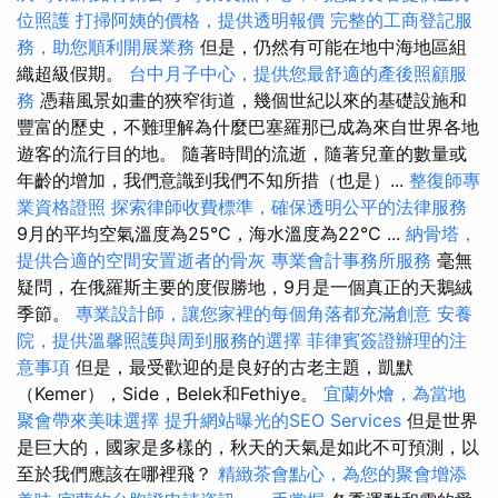
位照護
打掃阿姨的價格，提供透明報價
完整的工商登記服
務，助您順利開展業務
但是，仍然有可能在地中海地區組
織超級假期。
台中月子中心，提供您最舒適的產後照顧服
務
憑藉風景如畫的狹窄街道，幾個世紀以來的基礎設施和
豐富的歷史，不難理解為什麼巴塞羅那已成為來自世界各地
遊客的流行目的地。 隨著時間的流逝，隨著兒童的數量或
年齡的增加，我們意識到我們不知所措（也是）...
整復師專
業資格證照
探索律師收費標準，確保透明公平的法律服務
9月的平均空氣溫度為25°C，海水溫度為22°C ...
納骨塔，
提供合適的空間安置逝者的骨灰
專業會計事務所服務
毫無
疑問，在俄羅斯主要的度假勝地，9月是一個真正的天鵝絨
季節。
專業設計師，讓您家裡的每個角落都充滿創意
安養
院，提供溫馨照護與周到服務的選擇
菲律賓簽證辦理的注
意事項
但是，最受歡迎的是良好的古老主題，凱默
（Kemer），Side，Belek和Fethiye。
宜蘭外燴，為當地
聚會帶來美味選擇
提升網站曝光的SEO Services
但是世界
是巨大的，國家是多樣的，秋天的天氣是如此不可預測，以
至於我們應該在哪裡飛？
精緻茶會點心，為您的聚會增添