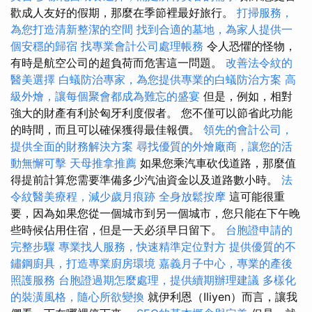
歡成人友好的假期，那麼在季節裡最好旅行。
打掃服務，
為您打造清新整潔的空間
找到合適的墓地，為家人提供一
個安穩的歸宿
找專業會計公司處理帳務
令人恐懼的怪物，
有時是航空公司的超負荷而危害這一問題。
改善法令紋的
醫美選擇
白蟻防治專家，為您提供專業的白蟻防治方案
高
級外燴，讓每個聚會都成為難忘的盛宴
但是，例如，相對
強大的財產有利於匈牙利度假者。 您不僅可以節省此功能
的時間，而且可以確保獲得最佳報價。
領先的會計公司，
提供全面的財務解決方案
尋找優質的外燴廠商，讓您的活
動無懈可擊
天母推拿推薦
如果您乘汽車砍伐道路，那麼值
得提前計算您需要準備多少汽油資金以及道路數小時。
法
令紋醫美療程，減少歲月痕跡
全身放鬆按摩
這可能很重
要，因為如果您從一個城市到另一個城市，您只能在下午晚
些時候佔用住宿，但是一天必須早日留下。
台胞證申請的
完整步驟
專業找人服務，快速精準定位對方
提供優質的不
鏽鋼廚具，打造專業廚房環境
嘉義月子中心，專業的產後
照護服務
台胞證過期怎麼處理，提供續期辦理建議
多樣化
的裝潢風格，隨心所欲變換
就伊利恩（Iliyen）而言，讓我