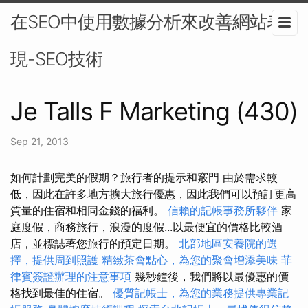
在SEO中使用數據分析來改善網站表
現-SEO技術
Je Talls F Marketing (430)
Sep 21, 2013
如何計劃完美的假期？旅行者的提示和竅門 由於需求較
低，因此在許多地方擴大旅行優惠，因此我們可以預訂更高
質量的住宿和相同金錢的福利。
信賴的記帳事務所夥伴
家
庭度假，商務旅行，浪漫的度假...以最便宜的價格比較酒
店，並標誌著您旅行的預定日期。
北部地區安養院的選
擇，提供周到照護
精緻茶會點心，為您的聚會增添美味
菲
律賓簽證辦理的注意事項
幾秒鐘後，我們將以最優惠的價
格找到最佳的住宿。
優質記帳士，為您的業務提供專業記