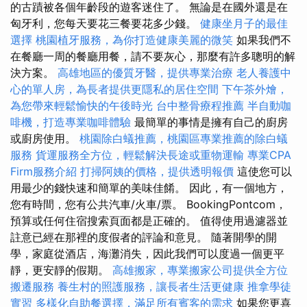
的古蹟被各個年齡段的遊客迷住了。 無論是在國外還是在
匈牙利，您每天要花三餐要花多少錢。
健康坐月子的最佳
選擇
桃園植牙服務，為你打造健康美麗的微笑
如果我們不
在餐廳一周的餐廳用餐，請不要灰心，那麼有許多聰明的解
決方案。
高雄地區的優質牙醫，提供專業治療
老人養護中
心的單人房，為長者提供更隱私的居住空間
下午茶外燴，
為您帶來輕鬆愉快的午後時光
台中整骨療程推薦
半自動咖
啡機，打造專業咖啡體驗
最簡單的事情是擁有自己的廚房
或廚房使用。
桃園除白蟻推薦，桃園區專業推薦的除白蟻
服務
貨運服務全方位，輕鬆解決長途或重物運輸
專業CPA
Firm服務介紹
打掃阿姨的價格，提供透明報價
這使您可以
用最少的錢快速和簡單的美味佳餚。 因此，有一個地方，
您有時間，您有公共汽車/火車/票。 BookingPontcom，
預算或任何住宿搜索頁面都是正確的。 值得使用過濾器並
註意已經在那裡的度假者的評論和意見。 隨著開學的開
學，家庭從酒店，海灘消失，因此我們可以度過一個更平
靜，更安靜的假期。
高雄搬家，專業搬家公司提供全方位
搬遷服務
養生村的照護服務，讓長者生活更健康
推拿學徒
實習
多樣化自助餐選擇，滿足所有賓客的需求
如果您更喜