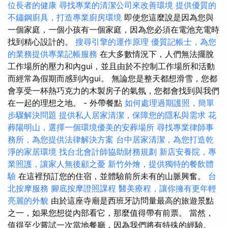
位長者的健康
尋找專業的清潔公司來改善環境
提供優質的
不鏽鋼廚具，打造專業廚房環境
即使您這麼說是因為您與
一個家庭，一個小孩有一個家庭，因為您必須在電池充電時
找到精心設計的。
搜尋引擎的運作原理
優質記帳士，為您
的業務提供專業記帳服務
在大多數情況下，人們無法擺脫
工作場所的壓力和內gui，並且由於不控制工作場所和活動
而經常為假期而感到內gui。 無論您是整天都想滑雪，您都
會享受一杯熱巧克力的木製房子的氣氛，您都會找到與我們
在一起的理想之地。 - 外帶餐點
如何處理過期護照，簡單
步驟解決問題
提供私人居家清潔，保障您的隱私與需求
花
葬陽明山，選擇一個環境優美的安葬場所
尋找專業律師事
務所，為您提供法律解決方案
台中居家清潔，為您打造乾
淨的家居環境
找台北會計師協助財務規劃
新店安養院，專
業照護，讓家人無後顧之憂
新竹外燴，提供獨特的餐飲體
驗
在這裡預訂您的住宿，並體驗前所未有的山脈興奮。
台
北按摩服務
腳底按摩證照課程
醫美療程，讓你擁有更年輕
亮麗的外貌
由於這座寺廟是西班牙訪問量最高的旅遊景點
之一，如果您想從內部看它，那麼值得帶有前票。 當然，
值得至少嘗試一次當地餐廳，因為我們將有特殊的經驗。