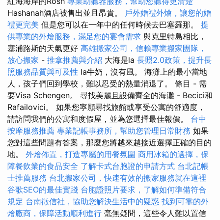
紅海海岸的Rosh
專業助聽器服務，幫助您聽得更清楚
Hashanah酒店被售出並且昂貴。
戶外婚禮外燴，讓您的婚
禮更完美
但是您可以在一年中的任何時候去巴塞羅那。
提
供專業的外燴服務，滿足您的宴會需求
與克里特島相比，
塞浦路斯的天氣更好
高雄搬家公司，信賴專業搬家團隊，
放心搬家
-
推拿推薦與介紹
大海是la
長照2.0政策，提升長
照服務品質與可及性
la牛奶，沒有風。 海灘上的最小當地
人，孩子們回到學校，難以忍受的熱量消退了。 條目 - 需
要Visa Schengen。 尋找美麗且設備齊全的海灘 - Becici和
Rafailovici。 如果您寧願尋找旅館或享受公寓的舒適度，
請訪問我們的公寓和度假屋，並為您選擇最佳報價。
台中
按摩服務推薦
專業記帳事務所，幫助您管理日常財務
如果
您對這些問題有答案，那麼您將越來越接近選擇正確的目的
地。
外燴佈置，打造專屬的用餐氛圍
商用冰箱的選擇，保
障餐飲業的食品安全
了解卡式台胞證的申請方式
台北記帳
士推薦服務
台北搬家公司，快速有效的搬家服務就在這裡
谷歌SEO的最佳實踐
台胞證照片要求，了解如何準備符合
規定
台南徵信社，協助您解決生活中的疑惑
找到可靠的外
燴廠商，保障活動順利進行
毫無疑問，這些令人難以置信