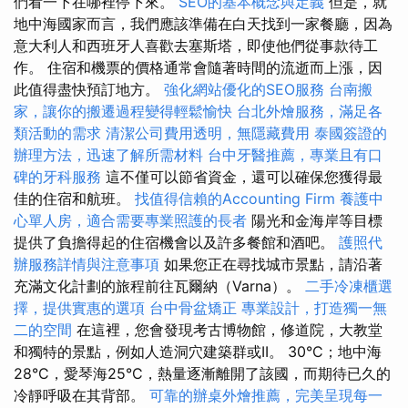
們看一下在哪裡停下來。
SEO的基本概念與定義
但是，就
地中海國家而言，我們應該準備在白天找到一家餐廳，因為
意大利人和西班牙人喜歡去塞斯塔，即使他們從事款待工
作。 住宿和機票的價格通常會隨著時間的流逝而上漲，因
此值得盡快預訂地方。
強化網站優化的SEO服務
台南搬
家，讓你的搬遷過程變得輕鬆愉快
台北外燴服務，滿足各
類活動的需求
清潔公司費用透明，無隱藏費用
泰國簽證的
辦理方法，迅速了解所需材料
台中牙醫推薦，專業且有口
碑的牙科服務
這不僅可以節省資金，還可以確保您獲得最
佳的住宿和航班。
找值得信賴的Accounting Firm
養護中
心單人房，適合需要專業照護的長者
陽光和金海岸等目標
提供了負擔得起的住宿機會以及許多餐館和酒吧。
護照代
辦服務詳情與注意事項
如果您正在尋找城市景點，請沿著
充滿文化計劃的旅程前往瓦爾納（Varna）。
二手冷凍櫃選
擇，提供實惠的選項
台中骨盆矯正
專業設計，打造獨一無
二的空間
在這裡，您會發現考古博物館，修道院，大教堂
和獨特的景點，例如人造洞穴建築群或II。 30°C；地中海
28°C，愛琴海25°C，熱量逐漸離開了該國，而期待已久的
冷靜呼吸在其背部。
可靠的辦桌外燴推薦，完美呈現每一