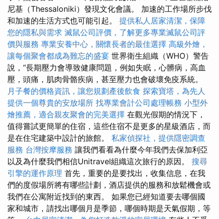
尼基（Thessaloniki）發現文化會議。 加速的工作場所步伐
和加速的生活方式也可能引起。
提供私人居家清潔，保障
您的隱私與需求
滅鼠公司評價，了解更多專業滅鼠公司評
價與服務
專業安養中心，關懷長者的最佳選擇
高級外燴，
讓每個聚會都成為難忘的盛宴
世界衛生組織（WHO）警告
說，“長期壓力會導致健康問題，例如失眠，心髒病，高血
壓，頭痛，肌肉骨骼疾病，甚至壓力也會破壞免疫系統。
月子餐的價格資訊，讓您規劃產後飲食
探索寶塔，為先人
提供一個尊貴的安放場所
找專業會計公司處理帳務
小型外
燴推薦，適合親友聚會的完美選擇
在觀光假期的情況下，
值得嘗試更簡單的住宿，這些住宿不是更多的星級酒店，而
是在住宅建築中設計的旅館。
私家偵探社，提供隱密調查
服務
台灣按摩服務
讓我們看看為什麼今年我們去保加利亞
以及為什麼我們相信Unitravel組織這次旅行的原因。
搜尋
引擎的運作原理
首先，重要的是要找出，收集信息，在我
們的度假場所將有哪些計劃，酒店提供的服務和放鬆機會或
我們在公寓附近找到的東西。 如果您已經知道要去哪個國
家和城市，請找出哪個月是季節，哪個時期是天氣假期，等