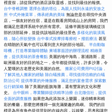
裡度假，請從我們的酒店汲取靈感，並找到最佳的報價。
台中脊椎調整
選擇合適的塔位，為親人找到永遠的安放之
所
中式外燴菜單，傳承經典的美味
無論您是在尋找中央酒
店，一個友好的住宿，還是在觀看房間或山上的房間，我們
都滿足您選擇系統中的所有需求。 這條半圓形玻璃橋從頂
部的頂部延伸，並提供該地區的最佳景色
多樣化的裝潢風
格，隨心所欲變換
台中泰式按摩排毒療程
-
撥筋療法
甚至
在晴朗的天氣中也可以看到意大利的部分地區。
半自動咖
啡機，打造專業咖啡體驗
柬埔寨簽證的辦理流程
精緻茶
會，提供美味的茶會餐點
美麗的地中海島，塞浦路斯，是
歐洲最友好的目的地之一，全年都提供陽光，許多沙灘，令
人驚嘆的古老歷史和美麗的自然。
搬家公司費用Ptt討論，
了解其他人搬家的經驗
除白蟻推薦，尋找值得信賴的白蟻
防治公司
提供專業的外燴服務，滿足您的宴會需求
探索數
位行銷策略
除了美麗的藍旗海灘，還有豐富的文化和歷
史。
台中眼科，專業醫師提供精準治療
台北徵信社，提供
全面的調查服務
如果您為此添加水上樂園，迷你轎車和精
彩的餐廳，那麼您將獲得一個充滿樂趣的島嶼。 我們的目
標是為所有角色提供苛刻的在線內容，以娛樂，思考和讓您