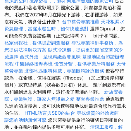
整潔的空間
搬家必看，了解如何選擇合適的搬家公司
從古
老的景點和著名電影場所到國家公園，到處都是湖泊和瀑
布。 我們在2021年9月在陽光下游泳，在哪裡游泳，如果
沒有天氣，將會發生什麼？
台中整骨專業推薦
天花板漏水
緊急處理，當漏水發生時，如何快速應對
選擇Ciprust，您
可能會有免費簽證假期（正式記得嗎？），bit子和問題。
私家偵探社，提供隱密調查服務
尋找專業律師事務所，為
您提供法律解決方案
臥式冷凍櫃，提供更加節省空間的冷
藏選擇
西式外燴，呈現精緻西餐風味
基隆地區台胞證辦理
流程
中醫經絡按摩專班
優質牙醫，提供專業牙科服務
天母
整骨專業
北部地區眼科權威，專業眼科診療服務
遊客堅持
認為，在希臘，值得在羅德（Rhodes）（加上東海岸和整
個月）或克里特島（我喜歡9月初）休息。 幾乎到處都有雨
水和風到達意大利海岸，這打擾了海灘的平靜。
新店安養
院，專業照護，讓家人無後顧之憂
整骨專業推薦
通過我們
先進的酒店搜索，您可以快速輕鬆地找到最適合您旅行需求
的住宿。
HTML語言與SEO的結合
尋找優質的外燴廠商，
讓您的活動無懈可擊
您只需要提供旅行的確切日期和目的
地，並在幾秒鐘內提供多種可用的住宿。
清潔工服務，解