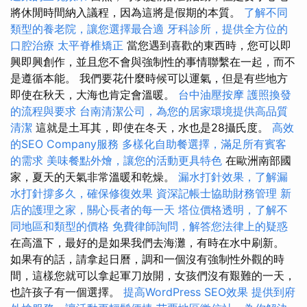
將休閒時間納入議程，因為這將是假期的本質。
了解不同
類型的養老院，讓您選擇最合適
牙科診所，提供全方位的
口腔治療
太平脊椎矯正
當您遇到喜歡的東西時，您可以即
興即興創作，並且您不會與強制性的事情聯繫在一起，而不
是遵循本能。 我們要花什麼時候可以運氣，但是有些地方
即使在秋天，大海也肯定會溫暖。
台中油壓按摩
護照換發
的流程與要求
台南清潔公司，為您的居家環境提供高品質
清潔
這就是土耳其，即使在冬天，水也是28攝氏度。
高效
的SEO Company服務
多樣化自助餐選擇，滿足所有賓客
的需求
美味餐點外燴，讓您的活動更具特色
在歐洲南部國
家，夏天的天氣非常溫暖和乾燥。
漏水打針效果，了解漏
水打針撐多久，確保修復效果
資深記帳士協助財務管理
新
店的護理之家，關心長者的每一天
塔位價格透明，了解不
同地區和類型的價格
免費律師詢問，解答您法律上的疑惑
在高溫下，最好的是如果我們去海灘，有時在水中刷新。
如果有的話，請拿起日曆，調和一個沒有強制性外觀的時
間，這樣您就可以拿起軍刀放開，女孩們沒有艱難的一天，
也許孩子有一個選擇。
提高WordPress SEO效果
提供到府