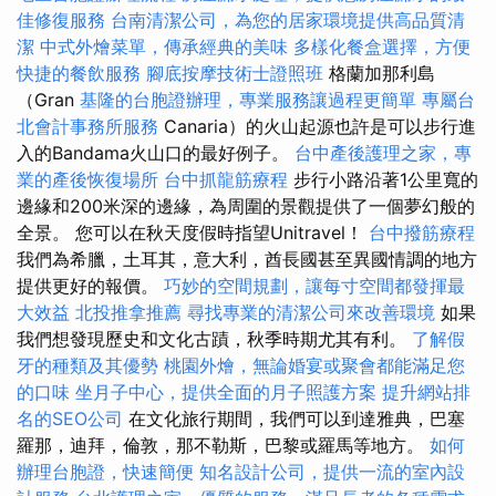
佳修復服務
台南清潔公司，為您的居家環境提供高品質清
潔
中式外燴菜單，傳承經典的美味
多樣化餐盒選擇，方便
快捷的餐飲服務
腳底按摩技術士證照班
格蘭加那利島
（Gran
基隆的台胞證辦理，專業服務讓過程更簡單
專屬台
北會計事務所服務
Canaria）的火山起源也許是可以步行進
入的Bandama火山口的最好例子。
台中產後護理之家，專
業的產後恢復場所
台中抓龍筋療程
步行小路沿著1公里寬的
邊緣和200米深的邊緣，為周圍的景觀提供了一個夢幻般的
全景。 您可以在秋天度假時指望Unitravel！
台中撥筋療程
我們為希臘，土耳其，意大利，酋長國甚至異國情調的地方
提供更好的報價。
巧妙的空間規劃，讓每寸空間都發揮最
大效益
北投推拿推薦
尋找專業的清潔公司來改善環境
如果
我們想發現歷史和文化古蹟，秋季時期尤其有利。
了解假
牙的種類及其優勢
桃園外燴，無論婚宴或聚會都能滿足您
的口味
坐月子中心，提供全面的月子照護方案
提升網站排
名的SEO公司
在文化旅行期間，我們可以到達雅典，巴塞
羅那，迪拜，倫敦，那不勒斯，巴黎或羅馬等地方。
如何
辦理台胞證，快速簡便
知名設計公司，提供一流的室內設