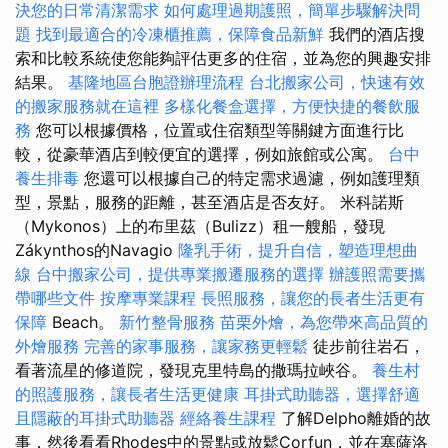
決您的日常清潔需求
如何處理過期護照，簡單步驟解決問
題
找到最適合的冷凍櫃推薦，保障食品新鮮
我們的酒店搜
索和比較系統使您能夠評估更多的住宿，並為您的興趣安排
結果。
基隆地區台胞證辦理流程
台北搬家公司，快速有效
的搬家服務就在這裡
多樣化餐盒選擇，方便快捷的餐飲服
務
您可以根據價格，位置或住宿類型等關鍵方面進行比
較，從豪華酒店到較便宜的選擇，例如旅館或公寓。
台中
養生排毒
您還可以根據自己的特定需求過濾，例如護理類
型，景點，服務的距離，甚至酒店是否友好。 米科諾斯
（Mykonos）上的布里茲（Bulizz）租一艘船，發現
Zákynthos的Navagio
隆乳手術，提升自信，塑造理想曲
線
台中搬家公司，提供專業搬遷服務的選擇
辦護照需要攜
帶哪些文件
按摩專業課程
長照服務，讓您的長者生活更有
保障
Beach。
新竹整骨服務
苗栗外燴，為您帶來高品質的
外燴服務
完善的家事服務，讓家務更輕鬆
徒步前往岩石，
看著流星的修道院，發現克里特島的撒瑪拉峽谷。
養生村
的照護服務，讓長者生活更健康
耳掛式助聽器，選擇舒適
且隱蔽的耳掛式助聽器
經絡養生課程
了解Delpho離婚的故
事，然後看看Rhodes中的景點或放鬆Corfun，並在塞薩洛