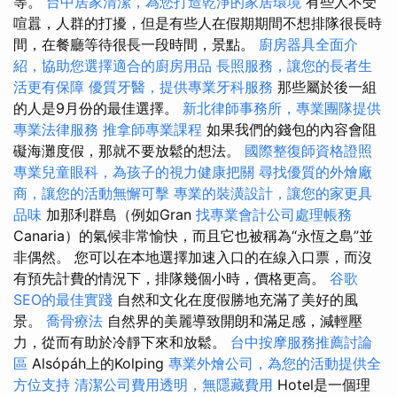
等。
台中居家清潔，為您打造乾淨的家居環境
有些人不受
喧囂，人群的打擾，但是有些人在假期期間不想排隊很長時
間，在餐廳等待很長一段時間，景點。
廚房器具全面介
紹，協助您選擇適合的廚房用品
長照服務，讓您的長者生
活更有保障
優質牙醫，提供專業牙科服務
那些屬於後一組
的人是9月份的最佳選擇。
新北律師事務所，專業團隊提供
專業法律服務
推拿師專業課程
如果我們的錢包的內容會阻
礙海灘度假，那就不要放鬆的想法。
國際整復師資格證照
專業兒童眼科，為孩子的視力健康把關
尋找優質的外燴廠
商，讓您的活動無懈可擊
專業的裝潢設計，讓您的家更具
品味
加那利群島（例如Gran
找專業會計公司處理帳務
Canaria）的氣候非常愉快，而且它也被稱為“永恆之島”並
非偶然。 您可以在本地選擇加速入口的在線入口票，而沒
有預先計費的情況下，排隊幾個小時，價格更高。
谷歌
SEO的最佳實踐
自然和文化在度假勝地充滿了美好的風
景。
喬骨療法
自然界的美麗導致開朗和滿足感，減輕壓
力，從而有助於冷靜下來和放鬆。
台中按摩服務推薦討論
區
Alsópáh上的Kolping
專業外燴公司，為您的活動提供全
方位支持
清潔公司費用透明，無隱藏費用
Hotel是一個理