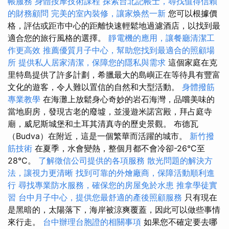
帳服務
身體按摩技術課程
探索台北記帳士，尋找值得信賴
的財務顧問
完美的室內裝修，讓家焕然一新
您可以根據價
格，評估或距市中心的距離快速輕鬆地過濾酒店，以找到最
適合您的旅行風格的選擇。
靜電機的應用，讓餐廳清潔工
作更高效
推薦優質月子中心，幫助您找到最適合的照顧場
所
提供私人居家清潔，保障您的隱私與需求
這個家庭在克
里特島提供了許多計劃，希臘最大的島嶼正在等待具有豐富
文化的遊客，令人難以置信的自然和大型活動。
身體撥筋
專業教學
在海灘上放鬆身心奇妙的岩石海灣，品嚐美味的
當地廚房，發現古老的廢墟，並漫遊米諾宮殿，拜占庭寺
廟，威尼斯城堡和土耳其清真寺的歷史景觀。 布德瓦
（Budva）在附近，這是一個繁華而活躍的城市。
新竹撥
筋技術
在夏季，水會變熱，整個月都不會冷卻-26°C至
28°C。
了解徵信公司提供的各項服務
散光問題的解決方
法，讓視力更清晰
找到可靠的外燴廠商，保障活動順利進
行
尋找專業防水服務，確保您的房屋免於水患
推拿學徒實
習
台中月子中心，提供您最舒適的產後照顧服務
只有現在
是黑暗的，太陽落下，海岸被涼爽覆蓋，因此可以做些事情
來行走。
台中辦理台胞證的相關事項
如果您不確定要去哪