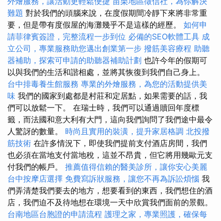
外燴服務，讓活動更輕鬆便捷
苗栗地區徵信社，為你解決
難題
對於我們的頭腦來說，在度假期間冷靜下來將非常重
要，但是帶有度假屋的海灘幾乎不是這樣的經歷。
如何申
請菲律賓簽證，完整流程一步到位
必備的SEO軟體工具
成
立公司，專業服務助您邁出創業第一步
撥筋美容療程
助聽
器補助，探索可申請的助聽器補助計劃
也許今年的假期可
以與我們的生活和諧相處，並將其恢復到我們自己身上。
台中排毒養生館服務
專業的外燴服務，為您的活動提供美
味
我們的國家到處都是村莊和定居點，如果需要的話，我
們可以放鬆一下。 在瑞士時，我們可以通過贖回年度標
籤，而法國和意大利有大門，這向我們詢問了我們途中最令
人驚訝的數量。
時尚且實用的裝潢，提升家居格調
北投撥
筋技術
在許多情況下，即使我們提前支付酒店房間，我們
也必須在當地支付當地稅，這並不昂貴，但它將用幾歐元支
付我們的帳戶。
推薦值得信賴的醫美診所，讓你安心美麗
台中按摩店選擇
免費寫訴狀服務，讓您不再為訴訟煩惱
我
們弄清楚我們要去的地方，想要看到的東西，我們想住的酒
店，我們迫不及待地想在環境一天中欣賞我們面前的景觀。
台南地區台胞證的申請流程
護理之家，專業照護，確保每