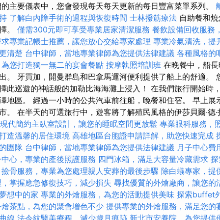
們的主要儀表中，您會發現每天每天更新的每日豐富菜單系列。
持
了解白內障手術的過程與恢復時間
士林撥筋療法
自助餐和燒
選擇。
僅需300元即可享受專業居家清潔服務
餐飲設備回收服務
尋求專業記帳士推薦，讓您放心交給專家處理
專業冷氣清洗，提
更清楚
台中律師，當地專業律師為您提供法律建議
各種風格的
，為您打造獨一無二的宴會餐點
按摩執照培訓班
在晚餐中，船長
出。 牙買加，開曼群島和巴拿馬運河便利提供了船上的舒適。 
擇此巡遊的神話般的加勒比海海灘上浸入！ 在我們旅行開始時
澤地區。 經過一小時的公共汽車前往船，晚餐和住宿。 早上展
市。 在半天的可選旅行中，遊客將了解殖民風格的伊莎貝爾·德·托
現代簡約主臥室設計，讓您的睡眠空間更放鬆
專業眼科服務，
打造溫馨的居住環境
高雄地區台胞證申請詳解，助您快速完成
的團隊
台中律師，當地專業律師為您提供法律建議
月子中心費
子中心，專業的產後照護服務
四門冰箱，滿足大容量冷藏需求
探
撿骨服務，專業為您處理親人安葬的最後步驟
除白蟻專家，提
理，掌握應急修復技巧，減少損失
尋找優質的外燴廠商，讓您的
夢想中的家
專業的外燴服務，為您的活動提供美味
探索buff
外燴茶點，為您的聚會增色不少
提供專業的外燴服務，滿足您的
曲線
法令紋醫美療程，減少歲月痕跡
新北市安養院，為您提供