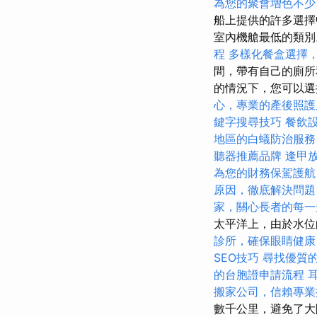
為您的聚會增色不少
船上提供的許多選擇
室內機艙最低的類
程
多樣化餐盒選擇
間，帶有自己的廁
的情況下，您可以選
心，專業的產後照護
鍵字搜尋技巧
餐飲
地區的白蟻防治服務
聽器推薦品牌
逢甲
為您的財務保駕護航
原因，徹底解決問題
家，關心長者的每一
太平洋上，由於水位的
診所，確保眼睛健康
SEO技巧
尋找優質
的台胞證申請流程
搬家公司，信賴專業
數千公里，避免了