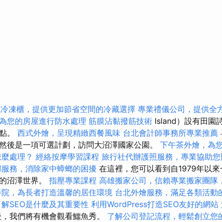
式冷凍櫃，提供更加節省空間的冷藏選擇
專業禮儀公司，提供全
為您的房屋進行防水處理
筋膜沾黏撥筋技術
Island）設有田
景點。
西式外燴，呈現精緻西餐風味
台北會計師事務所專業推薦
然後是一項可選計劃，訪問大沼澤國家公園。
下午茶外燴，為
怎麼處理？
經絡按摩學習課程
旅行社代辦護照服務，專業協助您
螂服務，消除家中蟑螂的困擾
在這裡，您可以看到自1979年以
單的沼澤世界。
指壓專業課程
高雄搬家公司，信賴專業搬家團隊
養院，為長者打造溫馨的居住環境
台北外燴服務，滿足各類活動
了解SEO是什麼及其重要性
利用WordPress打造SEO友好的網站
，我們將有機會觀看鱷魚秀。
了解公司登記流程，輕鬆創立您