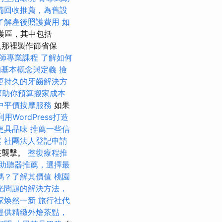
備回收推薦，為舊設
了解產後照護費用
如
護區，其中包括
/人那裡製作節省保
師專業課程
了解如何
的基本概念與定義
撿
更持久的牙齒解決方
幫助你預算搬家成本
中平價按摩服務
如果
利用WordPress打造
更具品味
推薦一些信
案
社團法人登記申請
盜襲擊。
整復療程推
助聽器推薦，選擇最
嗎？了解其價值
桃園
光問題的解決方法，
家焕然一新
旅行社代
提供精緻外燴茶點，