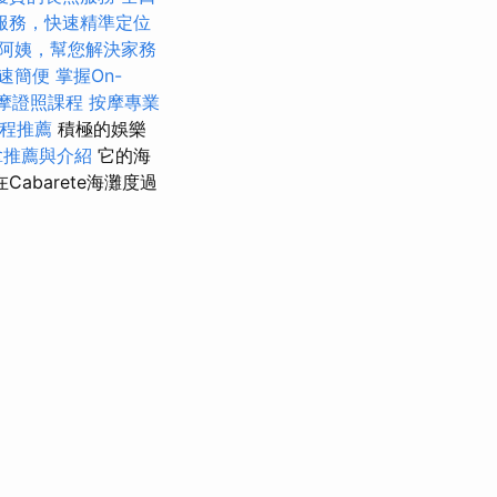
服務，快速精準定位
阿姨，幫您解決家務
速簡便
掌握On-
摩證照課程
按摩專業
程推薦
積極的娛樂
拿推薦與介紹
它的海
abarete海灘度過