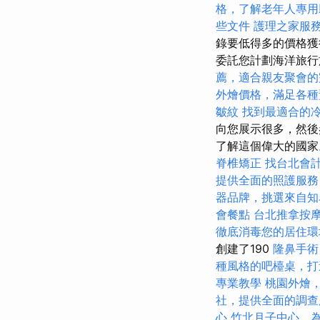
格，了解老年人專用
些文件
護理之家服
錄要低得多的價格
委託您計劃海洋旅
薦，適合親友聚會的
外燴價格，滿足各種
皺紋
找到最適合的
向您展示很多，然後
了解這個偉大的國
脊椎矯正
找台北會
提供全面的照護服務
器品牌，挑選來自知
會餐點
台北推拿按
徹底消毒您的居住環
創建了190
隆鼻手術
種風格的吧檯桌，打
專業教學
桃園外燴
社，提供全面的調查
心
竹北月子中心，