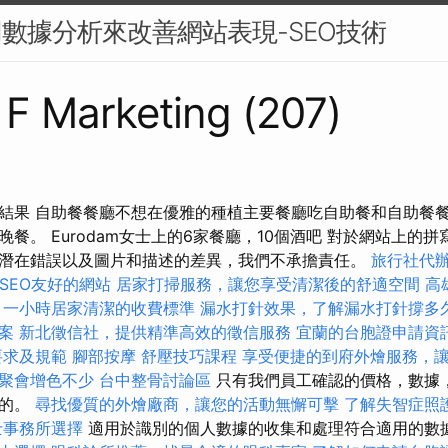
用數據分析來改善網站表現-SEO技術
s F Marketing (207)
結果 自助餐餐廳不想在優雅的種植主要餐廳吃自助餐和自助餐
餐。 Eurodam女士上的6家餐廳，10個酒吧 對於網站上的
潛在錯誤以及圖片和描述的差異，我們不承擔責任。
旅行社代
打造SEO友好的網站
居家打掃服務，讓您享受清潔後的舒適空間
高
一小時居家清潔的收費標準
漏水打針效果，了解漏水打針撐多
案
新北徵信社，提供精準高效的徵信服務
宜蘭的台胞證申請資
要求及規範
腳部按摩
舒壓技巧課程
享受便捷的到府外燴服務，
聚會增色不少
台中整骨討論區
只有我們員工確認的價格，數據
終的。
尋找優質的外燴廠商，讓您的活動無懈可擊
了解失智症照
士事務所選擇
適用於識別的個人數據的收集和處理符合適用的數