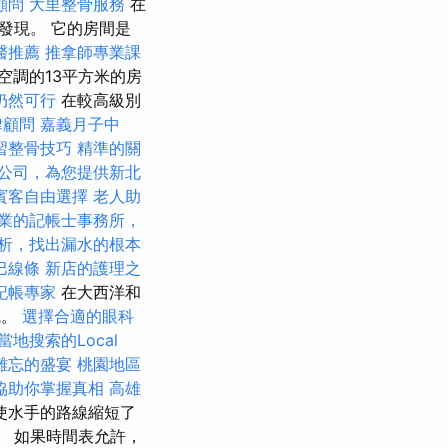
顧問
大里整骨服務
在
發現。 它的房間是
醫推薦
推拿師專業課
空調的13平方米的房
仍然可行
在較高級別
律顧問
嘉義月子中
習整骨技巧
精準的關
公司，為您提供新北
賓客自由選擇
老人助
業的記帳士事務所，
析，找出漏水的根本
巴線條
新店的護理之
記帳專家
在大西洋和
統。
選擇合適的眼科
當地搜索的Local
難忘的盛宴
桃園地區
協助你掌握真相
高雄
使水手的路線縮短了
米。 如果時間表允許，