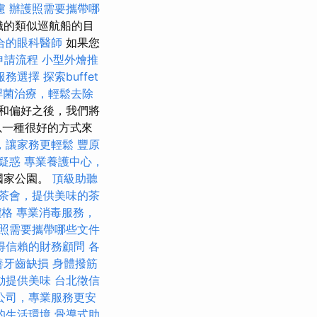
慮
辦護照需要攜帶哪
織的類似巡航船的目
合的眼科醫師
如果您
申請流程
小型外燴推
服務選擇
探索buffet
桿菌治療，輕鬆去除
和偏好之後，我們將
以一種很好的方式來
，讓家務更輕鬆
豐原
疑惑
專業養護中心，
名國家公園。
頂級助聽
茶會，提供美味的茶
價格
專業消毒服務，
照需要攜帶哪些文件
得信賴的財務顧問
各
善牙齒缺損
身體撥筋
動提供美味
台北徵信
公司，專業服務更安
的生活環境
骨導式助