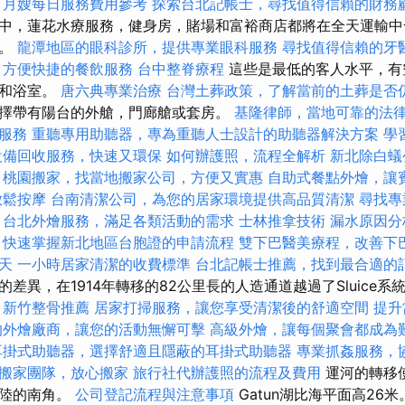
月嫂每日服務費用參考
探索台北記帳士，尋找值得信賴的財務
中，蓮花水療服務，健身房，賭場和富裕商店都將在全天運輸中
別。
龍潭地區的眼科診所，提供專業眼科服務
尋找值得信賴的牙
，方便快捷的餐飲服務
台中整脊療程
這些是最低的客人水平，有
所和浴室。
唐六典專業治療
台灣土葬政策，了解當前的土葬是否
擇帶有陽台的外艙，門廊艙或套房。
基隆律師，當地可靠的法
服務
重聽專用助聽器，專為重聽人士設計的助聽器解決方案
學
設備回收服務，快速又環保
如何辦護照，流程全解析
新北除白蟻
桃園搬家，找當地搬家公司，方便又實惠
自助式餐點外燴，讓
放鬆按摩
台南清潔公司，為您的居家環境提供高品質清潔
尋找專
台北外燴服務，滿足各類活動的需求
士林推拿技術
漏水原因分
快速掌握新北地區台胞證的申請流程
雙下巴醫美療程，改善下
天
一小時居家清潔的收費標準
台北記帳士推薦，找到最合適的
差異，在1914年轉移的82公里長的人造通道越過了Sluice系
新竹整骨推薦
居家打掃服務，讓您享受清潔後的舒適空間
提升
的外燴廠商，讓您的活動無懈可擊
高級外燴，讓每個聚會都成為
耳掛式助聽器，選擇舒適且隱蔽的耳掛式助聽器
專業抓姦服務，
搬家團隊，放心搬家
旅行社代辦護照的流程及費用
運河的轉移
大陸的南角。
公司登記流程與注意事項
Gatun湖比海平面高26