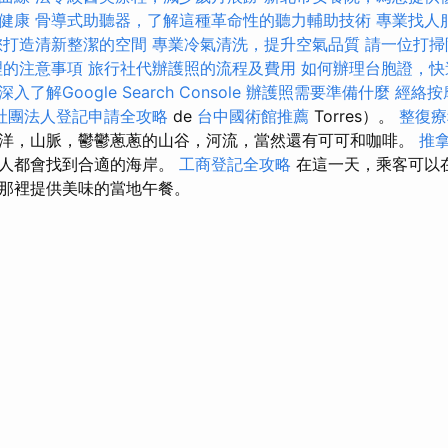
健康
骨導式助聽器，了解這種革命性的聽力輔助技術
專業找人
您打造清新整潔的空間
專業冷氣清洗，提升空氣品質
請一位打掃
理的注意事項
旅行社代辦護照的流程及費用
如何辦理台胞證，快
深入了解Google Search Console
辦護照需要準備什麼
經絡按
社團法人登記申請全攻略
de
台中國術館推薦
Torres）。
整復療
洋，山脈，鬱鬱蔥蔥的山谷，河流，當然還有可可和咖啡。
推
個人都會找到合適的海岸。
工商登記全攻略
在這一天，乘客可以在C
那裡提供美味的當地午餐。