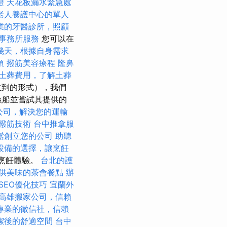
證
天花板漏水緊急處
老人養護中心的單人
業的牙醫診所，照顧
事務所服務
您可以在
幾天，根據自身需求
項
撥筋美容療程
隆鼻
土葬費用，了解土葬
收到的形式），我們
該船並嘗試其提供的
公司，解決您的運輸
撥筋技術
台中推拿服
鬆創立您的公司
助聽
設備的選擇，讓烹飪
烹飪體驗。
台北的護
供美味的茶會餐點
辦
SEO優化技巧
宜蘭外
高雄搬家公司，信賴
專業的徵信社，信賴
潔後的舒適空間
台中