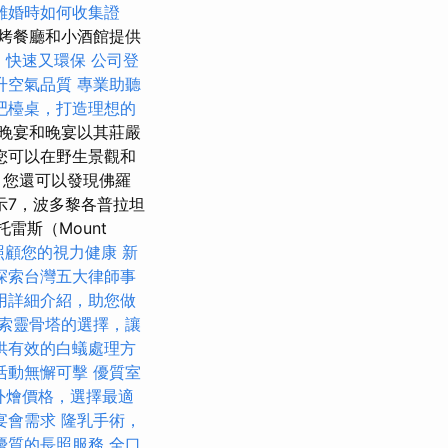
離婚時如何收集證
烤餐廳和小酒館提供
，快速又環保
公司登
升空氣品質
專業助聽
吧檯桌，打造理想的
晚宴和晚宴以其莊嚴
您可以在野生景觀和
，您還可以發現佛羅
示7，波多黎各普拉坦
雷斯（Mount
照顧您的視力健康
新
探索台灣五大律師事
用詳細介紹，助您做
索靈骨塔的選擇，讓
供有效的白蟻處理方
活動無懈可擊
優質室
et外燴價格，選擇最適
宴會需求
隆乳手術，
優質的長照服務
全口