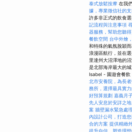
泰式放鬆按摩
在我
據，專業徵信社的支
許多非正式的飲食
記流程與注意事項
器服務，幫助您聽得
餐飲空間
台中外燴
和特殊的氣氛脫穎而
浪漫區航行，並在選
里達州大沼澤地的沼
是北部海岸最大的城
Isabel - 園遊會餐飲
北市安養院，為長者
務所，選擇最具實力
好預算規劃
嘉義月
先人安息於安詳之地
案
牆壁漏水緊急處
內設計公司，打造您
合的方案
提供精緻
提升自信，塑造理想