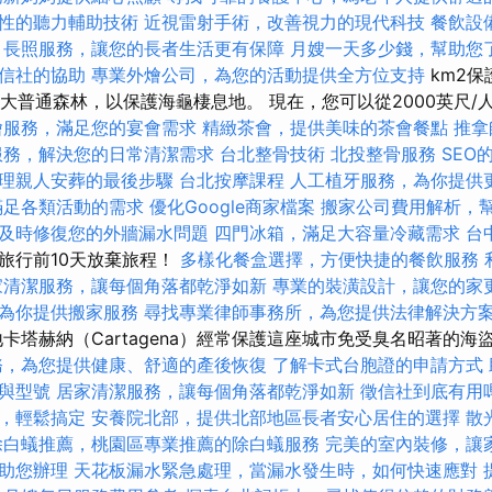
性的聽力輔助技術
近視雷射手術，改善視力的現代科技
餐飲設
長照服務，讓您的長者生活更有保障
月嫂一天多少錢，幫助您
信社的協助
專業外燴公司，為您的活動提供全方位支持
km2保
沼澤和大普通森林，以保護海龜棲息地。 現在，您可以從2000英尺
燴服務，滿足您的宴會需求
精緻茶會，提供美味的茶會餐點
推拿
服務，解決您的日常清潔需求
台北整骨技術
北投整骨服務
SEO
理親人安葬的最後步驟
台北按摩課程
人工植牙服務，為你提供
滿足各類活動的需求
優化Google商家檔案
搬家公司費用解析，
及時修復您的外牆漏水問題
四門冰箱，滿足大容量冷藏需求
台
旅行前10天放棄旅程！
多樣化餐盒選擇，方便快捷的餐飲服務
家清潔服務，讓每個角落都乾淨如新
專業的裝潢設計，讓您的家
為你提供搬家服務
尋找專業律師事務所，為您提供法律解決方
卡塔赫納（Cartagena）經常保護這座城市免受臭名昭著的海
務，為您提供健康、舒適的產後恢復
了解卡式台胞證的申請方式
與型號
居家清潔服務，讓每個角落都乾淨如新
徵信社到底有用
，輕鬆搞定
安養院北部，提供北部地區長者安心居住的選擇
散
除白蟻推薦，桃園區專業推薦的除白蟻服務
完美的室內裝修，讓
助您辦理
天花板漏水緊急處理，當漏水發生時，如何快速應對