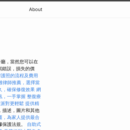
About
餐廳，當然您可以在
拼寫錯誤，損失的價
辦護照的流程及費用
雄律師推薦，選擇當
久，確保修復效果
網
訊，一手掌握
整復療
讓派對更輕鬆
提供精
，描述，圖片和其他
護，為家人提供最合
據保護法規。
自助式