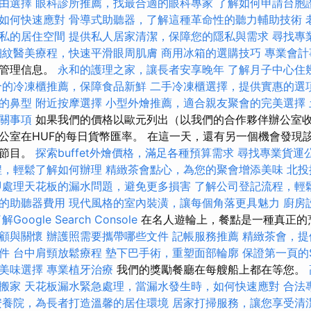
由選擇
眼科診所推薦，找最合適的眼科專家
了解如何申請台胞
如何快速應對
骨導式助聽器，了解這種革命性的聽力輔助技術
私的居住空間
提供私人居家清潔，保障您的隱私與需求
尋找專
細紋醫美療程，快速平滑眼周肌膚
商用冰箱的選購技巧
專業會計
據管理信息。
永和的護理之家，讓長者安享晚年
了解月子中心住
合的冷凍櫃推薦，保障食品新鮮
二手冷凍櫃選擇，提供實惠的選
的鼻型
附近按摩選擇
小型外燴推薦，適合親友聚會的完美選擇
關事項
如果我們的價格以歐元列出（以我們的合作夥伴辦公室
公室在HUF的每日貨幣匯率。 在這一天，還有另一個機會發現
畫節目。
探索buffet外燴價格，滿足各種預算需求
尋找專業貨運
程，輕鬆了解如何辦理
精緻茶會點心，為您的聚會增添美味
北投
即處理天花板的漏水問題，避免更多損害
了解公司登記流程，輕
的助聽器費用
現代風格的室內裝潢，讓每個角落更具魅力
廚房
Google Search Console
在名人遊輪上，餐點是一種真正的
顧與關懷
辦護照需要攜帶哪些文件
記帳服務推薦
精緻茶會，提
件
台中肩頸放鬆療程
墊下巴手術，重塑面部輪廓
保證第一頁的
美味選擇
專業植牙治療
我們的獎勵餐廳在每艘船上都在等您。
搬家
天花板漏水緊急處理，當漏水發生時，如何快速應對
合法
安養院，為長者打造溫馨的居住環境
居家打掃服務，讓您享受清