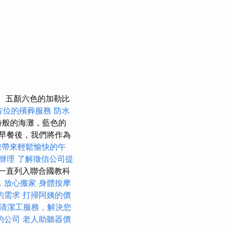
五顏六色的加勒比
方位的殯葬服務
防水
園詩般的海灘，藍色的
早餐後，我們將作為
您帶來輕鬆愉快的午
辦理
了解徵信公司提
來一直列入聯合國教科
，放心搬家
身體按摩
的需求
打掃阿姨的價
清潔工服務，解決您
的公司
老人助聽器價