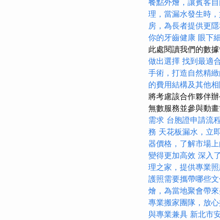
餐點外燴，讓賓客自
理，當漏水發生時，
房，為長者提供更隱
你的牙齒健康
眼下
此處閱讀我們的數
做出選擇
找到最適
手術，打造自然精緻
的費用結構及其他相
將考慮該合作夥伴辦
無數服務並參與動
需求
台胞證申請流
務
天花板漏水，立
器價格，了解市場上
變得更加高效
深入了解
理之家，提供專業照
護照需要攜帶哪些文
燴，為當地聚會帶來
專業搬家團隊，放心
與專業兼具
新北市