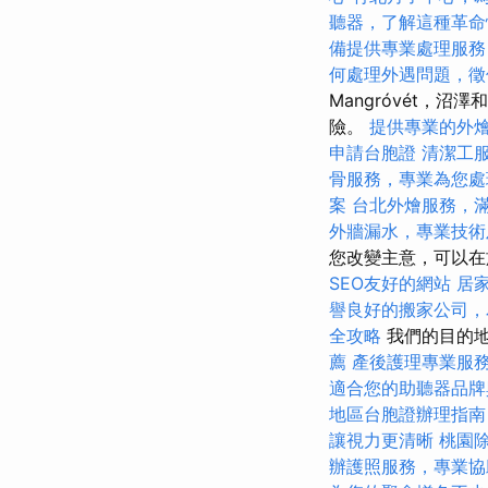
聽器，了解這種革命
備提供專業處理服務
何處理外遇問題，徵
Mangróvét，
險。
提供專業的外
申請台胞證
清潔工
骨服務，專業為您處
案
台北外燴服務，
外牆漏水，專業技術
您改變主意，可以在
SEO友好的網站
居
譽良好的搬家公司，
全攻略
我們的目的地
薦
產後護理專業服
適合您的助聽器品牌
地區台胞證辦理指南
讓視力更清晰
桃園
辦護照服務，專業協