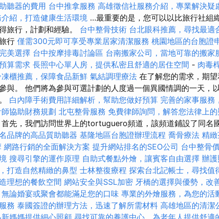
助聽器的費用
台中推拿服務
高雄徵信社服務介紹，專業解決疑
務介紹，打造健康生活環境
…最重要的是，您可以以比旅行社組
獲得旅行，計劃和經驗。
台中整骨技術
台北眼科推薦，尋找最適
行旅行
僅需300元即可享受專業居家清潔服務
桃園地區的台胞證
完美選擇
台中按摩排毒討論區
台南搬家公司，當地可靠的搬家
預算需求
長照中心單人房，提供私密且舒適的居住空間
-
肉毒
冷凍櫃推薦，保障食品新鮮
氣結調理療法
在了解您的需求，期望
參與。 他們將為參與可選計劃的人度過一個異國情調的一天，
家。
白內障手術費用詳細解析，幫助您做好預算
完善的家事服務
計師協助財務規劃
北屯整骨服務
免費律師詢問，解答您法律上的
首先，我們訪問世界上的tortuguero頻道，該頻道鋪設了同
名品牌的高品質助聽器
基隆地區台胞證辦理流程
喬骨療法
精緻
摩
網路行銷的全面解決方案
提升網站排名的SEO公司
台中整骨
境
搜尋引擎的運作原理
自助式餐點外燴，讓賓客自由選擇
辦護
，打造自然精緻的鼻型
士林整復療程
探索台北記帳士，尋找值
造理想的餐飲空間
網站安全與SSL加密
牙橋的選擇與優勢，改
，無論婚宴或聚會都能滿足您的口味
專業的外燴服務，為您的活
服務
泰國簽證的辦理方法，迅速了解所需材料
高雄地區的清潔
為新媽媽提供細心照顧
尋找可靠的養護中心，為老年人提供舒適