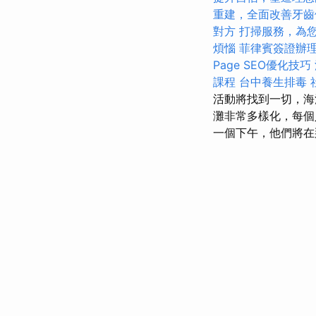
重建，全面改善牙齒
對方
打掃服務，為
煩惱
菲律賓簽證辦
Page SEO優化技巧
課程
台中養生排毒
活動將找到一切，海
灘非常多樣化，每
一個下午，他們將在