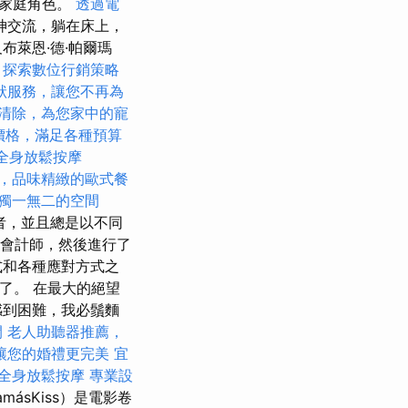
的家庭角色。
透過電
神交流，躺在床上，
布萊恩·德·帕爾瑪
探索數位行銷策略
狀服務，讓您不再為
清除，為您家中的寵
外燴價格，滿足各種預算
全身放鬆按摩
，品味精緻的歐式餐
獨一無二的空間
者，並且總是以不同
國家會計師，然後進行了
式和各種應對方式之
了。 在最大的絕望
感到困難，我必鬚麵
間
老人助聽器推薦，
讓您的婚禮更完美
宜
全身放鬆按摩
專業設
másKiss）是電影卷