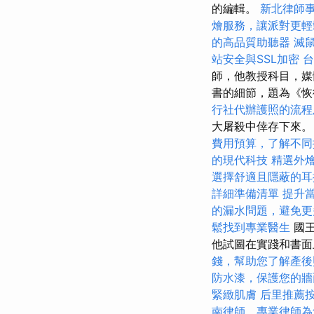
的編輯。
新北律師
燴服務，讓派對更輕
的高品質助聽器
滅
站安全與SSL加密
台
師，他教授科目，媒體
書的細節，題為《
行社代辦護照的流程
大屠殺中倖存下來
費用預算，了解不同
的現代科技
精選外
選擇舒適且隱蔽的耳
詳細準備清單
提升當
的漏水問題，避免更
鬆找到專業醫生
國王
他試圖在實踐和書面
錢，幫助您了解產後
防水漆，保護您的牆
緊緻肌膚
后里推薦
南律師，專業律師為