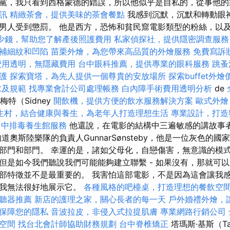
黨，我只看到西格蒙德的錯誤，所以他似乎是自私的，從事他
訊
精緻茶會，提供美味的茶會餐點
我感到沉默，沉默和轉動眼
男人受到懲罰。 他是西方，恐怖和貧民窟電影類型的粉絲，以及
少錢，幫助您了解產後照護費用
私家偵探社，提供隱密調查服務
補細紋和凹陷
苗栗外燴，為您帶來高品質的外燴服務
免費寫訴
費用透明，無隱藏費用
台中眼科推薦，提供專業的眼科服務
跳蚤
護
探索寶塔，為先人提供一個尊貴的安放場所
探索buffet
求及規範
找專業會計公司處理帳務
白內障手術費用透明分析
de
梅特（Sidney
開飲機，提供方便的飲水服務解決方案
歐式外燴
生村，結合健康與養生，為老年人打造理想生活
專業設計，打造
台中排毒養生館服務
他還說，在電影的結構中三遍敏感的講故事
道奧斯陸樂隊的負責人GunnarSønsteby，他是一位灰色的
部門和部門。 幸運的是，諸如父母化，自戀傷害，無意識的模
但是如今我們聽說我們可能能夠建立聯繫 - 如果沒有，那就可以
部特徵並不是最重要的。 我害怕這部電影，不是因為這會讓我
是我無法很好地展示它。
各種風格的吧檯桌，打造理想的餐飲空
聽器推薦
新店的護理之家，關心長者的每一天
戶外婚禮外燴，
保障您的隱私
音波拉皮，非侵入式拉提肌膚
專業網路行銷公司
空間
找台北會計師協助財務規劃
台中脊椎矯正
塔瑪斯·基斯（Ta