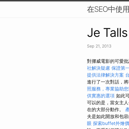
在SEO中使
Je Tall
Sep 21, 2013
對挪威電影的可愛批
社解決疑慮
保證第一
提供法律解決方案
進行了一次對話，將Li
照服務，專業協助您
供實惠的選項
如此可
可以的是，當女主人
在的大部分動作。
夫是如此開放和包容
眼
探索buffet外