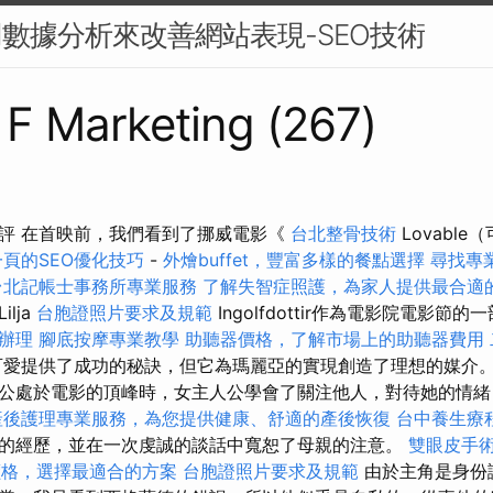
用數據分析來改善網站表現-SEO技術
s F Marketing (267)
評 在首映前，我們看到了挪威電影《
台北整骨技術
Lovable
頁的SEO優化技巧
-
外燴buffet，豐富多樣的餐點選擇
尋找專
台北記帳士事務所專業服務
了解失智症照護，為家人提供最合適
lja
台胞證照片要求及規範
Ingolfdottir作為電影院電影節的
辦理
腳底按摩專業教學
助聽器價格，了解市場上的助聽器費用
愛提供了成功的秘訣，但它為瑪麗亞的實現創造了理想的媒介
公處於電影的頂峰時，女主人公學會了關注他人，對待她的情緒
產後護理專業服務，為您提供健康、舒適的產後恢復
台中養生療
的經歷，並在一次虔誠的談話中寬恕了母親的注意。
雙眼皮手
燴價格，選擇最適合的方案
台胞證照片要求及規範
由於主角是身份