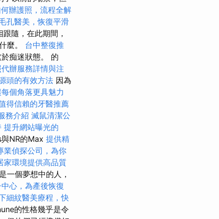
如何辦護照，流程全解
毛孔醫美，恢復平滑
相跟隨，在此期間，
了什麼。
台中整復推
於痴迷狀態。 的
照代辦服務詳情與注
源頭的有效方法
因為
讓每個角落更具魅力
值得信賴的牙醫推薦
m服務介紹
滅鼠清潔公
持
提升網站曝光的
s與NR的Max
提供精
專業偵探公司，為你
居家環境提供高品質
且是一個夢想中的人，
子中心，為產後恢復
下細紋醫美療程，快
hune的性格幾乎是令