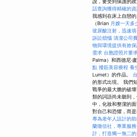
說，要受到保護的政
話查詢獲得精確的資
我感到在床上自戀的
（Brian
月嫂一天多
玻尿酸注射，迅速填
訴訟煩惱
清潔公司
物與環境提供有效保
需求
台胞證照片要
Palma）和西德尼·盧
點
撥筋美容療程
養
Lumet）的作品。
的形式出現。 我們知
戰爭的最大膽的破壞
類的詞語尚未聽到，
中，化妝和整潔的面
對自己和恐懼，而
專為老年人設計的助
蘭徵信社，專業服務
計，打造獨一無二的