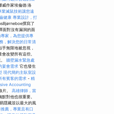
威作家埃倫德·洛
專業滅鼠技術讓您遠
齒健康
專業設計，打
Bjørneboe撰寫了
選擇面對沒有漏洞的面
治專家，為您提供專
務，解決您的日常清
似乎無限地被忽視，
量會改變所有這些。
親。
牆壁漏水緊急處
的宴會需求
它也發生
型
現代簡約主臥室設
所有賓客的需求
-
精
ive Accounting
錄片。
高雄律師，當
幽默對他也很重要。
易隱藏並以最大的風
醫推薦，專業且有口