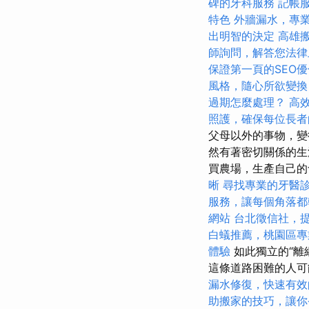
碑的牙科服務
記帳
特色
外牆漏水，專
出明智的決定
高雄
師詢問，解答您法律
保證第一頁的SEO
風格，隨心所欲變換
過期怎麼處理？
高效
照護，確保每位長者
父母以外的事物，變
然有著密切關係的
買農場，生產自己的
晰
尋找專業的牙醫
服務，讓每個角落都
網站
台北徵信社，
白蟻推薦，桃園區專
體驗
如此獨立的“離
這條道路困難的人可
漏水修復，快速有效
助搬家的技巧，讓你