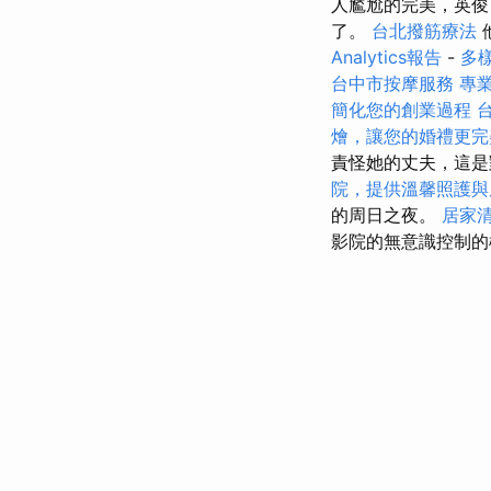
人尷尬的完美，英俊
了。
台北撥筋療法
Analytics報告
-
多
台中市按摩服務
專
簡化您的創業過程
燴，讓您的婚禮更完
責怪她的丈夫，這
院，提供溫馨照護與
的周日之夜。
居家
影院的無意識控制的