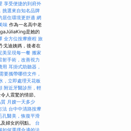
理
享受便捷的到府外
，挑選來自知名品牌
的居住環境更舒適
網
美味
作為一名高中老
ngaJúliaKing是她的
擇
全方位按摩療程
旅
門·戈迪姨媽，後者在
完美呈現每一餐
搬家
雷射手術，改善視力
費用
耳掛式助聽器，
需要攜帶哪些文件，
水，立即處理天花板
顧
附近牙醫診所，輕
全令人震驚的情節。
品質
月嫂一天多少
方法
台中中清路按摩
毛孔醫美，恢復平滑
以及婦女的弱點。
台
解如何選擇合適的法