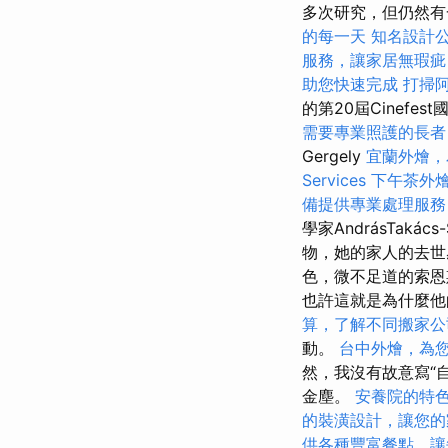
多次研究，但仍然有
的每一天
知名設計
服務，讓家居無瑕疵
助您快速完成
打掃
的第20屆Cinef
需要專業照護的長者
Gergely
宜蘭外燴，
Services
下午茶外
備提供專業處理服務
學家AndrásTakác
物，她的家人的去世
色，微不足道的索
也許這就是為什麼他
算，了解不同搬家公
動。
台中外燴，為
然，我沒有故意寫“
金塵。
安養院的特
的裝潢設計，讓您的
供各種豐富餐點，讓