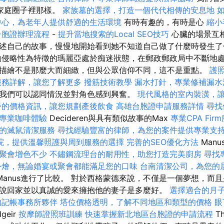
家庭圈子裡那樣。
家族墓的選擇，打造一個代代相傳的安息地
中心，為老年人提供舒適的生活環境
有時有趣的，有時是心
縮小
台胞證辦理流程
-
提升當地搜索的Local SEO技巧
心臟的場景互
述自己的故事，慢慢地開始看到她不知道自己做了什麼時發生
侵略性為特徵的瑪麗亞處於痴迷狀態，在郵政郵政局中不斷地處
描繪不是那麼大而細緻，但與公眾信仰不同，這不是重點。
護
服務詳解，讓您了解更多
撥筋技術教學
漏水打針，專業修補漏水
我們可以認同情況並對角色感到興奮。
現代風格的室內裝潢，
餐的價格資訊，讓您規劃產後飲食
高雄台胞證申請服務詳情
尋找
專業咖啡體驗
Decideren與具有類似故事的Max
專業CPA Fir
的滅鼠清潔服務
尋找經驗豐富的律師，為您的案件提供專業支
院，提供溫馨照護與周到服務的選擇
完善的SEO優化方法
Manu
聚會增色不少
不鏽鋼流理台的耐用性，助您打造完美廚房
尋找
外燴，無論婚宴或聚會都能滿足您的口味
台南清潔公司，為您的
Manus進行了比較。 對於西格蒙德來說，不僅是一個夢想，而
說回家並以真誠的愛來擁抱他的妻子是多麼好。
選擇適合的月
的記帳事務所夥伴
塔位價格透明，了解不同地區和類型的價格
眼
geir
按摩師證照班訓練
快速掌握新北地區台胞證的申請流程
T