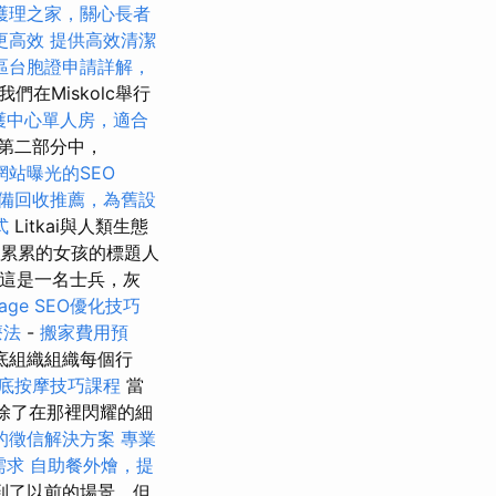
護理之家，關心長者
更高效
提供高效清潔
區台胞證申請詳解，
我們在Miskolc舉行
護中心單人房，適合
第二部分中，
網站曝光的SEO
備回收推薦，為舊設
式
Litkai與人類生態
痕累累的女孩的標題人
，這是一名士兵，灰
age SEO優化技巧
療法
-
搬家費用預
底組織組織每個行
底按摩技巧課程
當
除了在那裡閃耀的細
的徵信解決方案
專業
需求
自助餐外燴，提
到了以前的場景，但