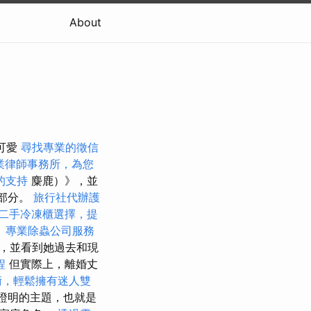
About
（可愛
尋找專業的徵信
業律師事務所，為您
的支持
麋鹿）》，並
一部分。
旅行社代辦護
二手冷凍櫃選擇，提
。
專業除蟲公司服務
，並看到她過去和現
程
但實際上，離婚丈
術，輕鬆擁有迷人雙
證明的主題，也就是