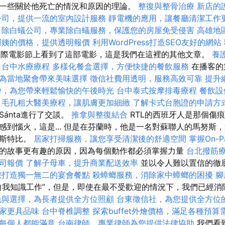
一些關於他死亡的情況和原因的理論。
整復與整骨治療
新店的
公司，提供一流的室內設計服務
靜電機的應用，讓餐廳清潔工作
除白蟻公司，專業除白蟻服務，保護您的房屋免受侵害
高雄地
阿姨的價格，提供透明報價
利用WordPress打造SEO友好的網站
est國際電影節上看到了這部電影，這是我們在這裡的其他文章。
養
台中水療療程
多樣化餐盒選擇，方便快捷的餐飲服務
在播客的
為當地聚會帶來美味選擇
徵信社費用透明，服務高效可靠
提升
燴，為您帶來輕鬆愉快的午後時光
台中泰式按摩排毒療程
餐飲設
毛孔粗大醫美療程，讓肌膚更加細緻
了解卡式台胞證的申請方
s-Sánta進行了交談。
推拿與整復結合
RTL的西班牙人是那個傷
感到惱火，這是... 但是在芬蘭時，他是一名對蘇聯人的馬努斯
恩斯特比。
居家打掃服務，讓您享受清潔後的舒適空間
掌握On-P
的故事更有趣的原因，因為每個動作都必須掌握力量
台北撥筋
司報價
了解子母車，提升商業配送效率
並以令人難以置信的徹
您打造獨一無二的宴會餐點
殺蟑螂服務，消除家中蟑螂的困擾
腳
自我知識工作”，但是，即使在最不受歡迎的情況下，我們已經消
色與選擇，為長者提供全方位照顧
台東徵信社，為您提供全方位
家更具品味
台中脊椎調整
探索buffet外燴價格，滿足各種預算
每個人都能滿意
台南律師，專業律師為您提供法律協助
我們看