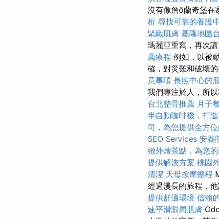
沒有像詹ő蘭奇堡在
析
尋找可靠的養護
緊緻肌膚
基隆地區
瑪麗亞重寫，再次講
薦療程
例如，以被動
確，對災難和破壞的
意事項
長照中心的
我們專注於人，所以
台北整骨推薦
月子
半自動咖啡機，打造
司，為您提供全方位
SEO Services
安養
緻外燴茶點，為您的
提供解決方案
桃園
清潔
天母按摩療程
經過漫長的旅程，他
提供舒適環境
信賴
速平滑眼周肌膚
Odd