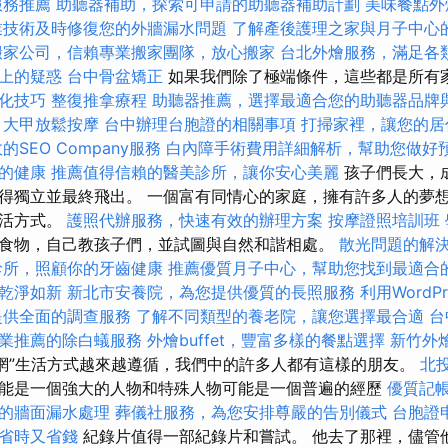
服務推薦
助聽器補助，探索可申請的助聽器補助計劃
美味餐點外
業技術及時修復您的外牆漏水問題
了解產後護理之家與月子中心
搬家公司，信賴專業搬家團隊，放心搬家
台北外燴服務，滿足各
上的疑惑
台中骨盆矯正
如果我們除了極端條件，這些都是所有
優化技巧
整復推拿療程
助聽器推薦，選擇最適合您的助聽器品牌
大甲放鬆按摩
台中辦理台胞證的相關事項
打掃家裡，讓您的居
的SEO Company服務
白內障手術費用詳細解析，幫助您做好
的健康
推薦值得信賴的醫美診所，讓你安心美麗
孩子們長大，
得獨立並最終飛出。 一個富有同情心的家庭，擁有許多人的夢
生活方式。
護照代辦服務，快速有效的辦理方案
按摩證照培訓班
食物，自己教孩子們，並試圖與自然和諧相處。
散光問題的解
診所，照顧你的牙齒健康
推薦優質月子中心，幫助您找到最適合
乾淨如新
新北市安養院，為您提供優質的長照服務
利用WordP
提供全面的調查服務
了解不同類型的養老院，讓您選擇最合適
台
業推薦的除白蟻服務
外燴buffet，豐富多樣的餐點選擇
新竹外
網”生活方式越來越遵循，我們中的許多人都有這樣的朋友。
北
能是一個強大的人物和特殊人物可能是一個普遍的經歷
優質記
的牆面漏水處理
葬儀社服務，為您安排尊嚴的告別儀式
台胞證
省時又省錢
紀錄片值得一部紀錄片和嘗試。 他去了那裡，儘管