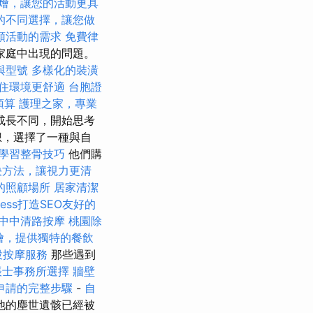
燴，讓您的活動更具
的不同選擇，讓您做
類活動的需求
免費律
家庭中出現的問題。
與型號
多樣化的裝潢
住環境更舒適
台胞證
預算
護理之家，專業
成長不同，開始思考
想，選擇了一種與自
學習整骨技巧
他們購
決方法，讓視力更清
的照顧場所
居家清潔
ress打造SEO友好的
中中清路按摩
桃園除
燴，提供獨特的餐飲
投按摩服務
那些遇到
帳士事務所選擇
牆壁
申請的完整步驟
-
自
他的塵世遺骸已經被