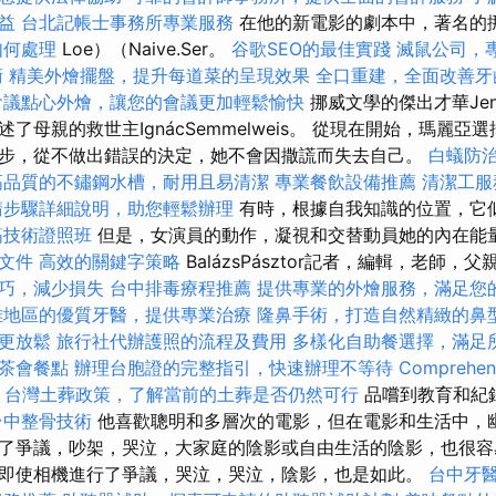
益
台北記帳士事務所專業服務
在他的新電影的劇本中，著名的挪
如何處理
Loe）（Naive.Ser。
谷歌SEO的最佳實踐
滅鼠公司，
術
精美外燴擺盤，提升每道菜的呈現效果
全口重建，全面改善牙
會議點心外燴，讓您的會議更加輕鬆愉快
挪威文學的傑出才華Jens
了母親的救世主IgnácSemmelweis。 從現在開始，瑪麗亞
步，從不做出錯誤的決定，她不會因撒謊而失去自己。
白蟻防
高品質的不鏽鋼水槽，耐用且易清潔
專業餐飲設備推薦
清潔工服
請步驟詳細說明，助您輕鬆辦理
有時，根據自我知識的位置，它
筋技術證照班
但是，女演員的動作，凝視和交替動員她的內在能
文件
高效的關鍵字策略
BalázsPásztor記者，編輯，老師，父
巧，減少損失
台中排毒療程推薦
提供專業的外燴服務，滿足您
雄地區的優質牙醫，提供專業治療
隆鼻手術，打造自然精緻的鼻
更放鬆
旅行社代辦護照的流程及費用
多樣化自助餐選擇，滿足
茶會餐點
辦理台胞證的完整指引，快速辦理不等待
Comprehens
台灣土葬政策，了解當前的土葬是否仍然可行
品嚐到教育和紀
台中整骨技術
他喜歡聰明和多層次的電影，但在電影和生活中，
了爭議，吵架，哭泣，大家庭的陰影或自由生活的陰影，也很容
即使相機進行了爭議，哭泣，哭泣，陰影，也是如此。
台中牙