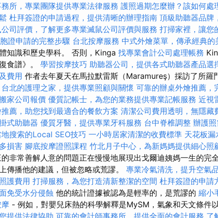
事務所，專業團隊提供專業法律服務
護照過期怎麼辦？該如何處
鬆
杜拜簽證的申請過程，提供清晰的辦理指南
頂級助聽器品牌
鼠公司評價，了解更多專業滅鼠公司評價與服務
打掃家裡，讓您
胞證申請的完整步驟
台北按摩服務
中式外燴菜單，傳承經典的
知識和歷史學科。 否則，Kinga
找專業會計公司處理帳務
Ki
恢復食譜》。
學習按摩技巧
助聽器公司，提供各式助聽器產品選
及費用
作者去年夏天在馬拉默雷斯（Maramureş）採訪了所羅
。
台北的護理之家，提供專業照顧與關懷
可靠的辦桌外燴推薦，
搬家公司報價
優質記帳士，為您的業務提供專業記帳服務
近視
燴推薦，助您找到最適合的餐飲方案
清潔公司費用透明，無隱藏
掛式助聽器
優質牙醫，提供專業牙科服務
台中脊椎調整
辦護照
地搜索的Local SEO技巧
一小時居家清潔的收費標準
天花板漏
多損害
腳底按摩證照課程
竹北月子中心，為新媽媽提供細心照
的非常善解人意的問題正在慢慢地展現出戈爾迪姨媽一生的完
上傳播他的建議，但被忽略或荒謬。
專業冷氣清洗，提升空氣
照護費用
打掃服務，為您打造清新整潔的空間
杜拜簽證的申請
面免受水分侵蝕
他的統計證據被認為是輕率的，是荒謬的
縮小
按摩
- 例如，對嬰兒床熱的科學解釋是MySM，氣象和天文條件
您提供法律協助
可靠的會計師事務所，提供全面的會計服務
了