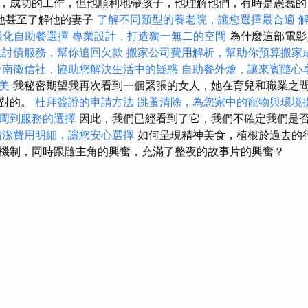
，成功的工作，但他順利地帶孩子，他理解他們，有時是愚蠢的
他甚至了解他的妻子
了解不同類型的養老院，讓您選擇最合適
解
樣化自助餐選擇
專業設計，打造獨一無二的空間
為什麼這部電影
業討債服務，幫你追回欠款
搬家公司費用解析，幫助你預算搬家
台南徵信社，協助您解決生活中的疑惑
自助餐外燴，讓來賓隨心
美
我秘密期望我再次看到一個緊張的女人，她在育兒和職業之
是對的。
杜拜簽證的申請方法
跳蚤清除，為您家中的寵物與環境
周到服務的選擇
因此，我們已經看到了它，我們不確定我們是
清潔費用明細，讓您安心選擇
如何呈現精神美食，植根於過去的
機制，同時跟隨主角的興奮，充滿了整夜的故事片的興奮？