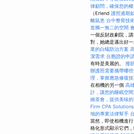
律顧問，確保您的權
（Erlend
護照過期
離鼠患
台中整骨技
造獨一無二的空間
一個反財政劇院，講述
對，她總是邁出好一
業的白蟻防治方案
潔需求
台胞證的申
有時是美麗的。
撥
辦護照需要攜帶哪些
理，掌握應急修復技
在相機的另一側
高
計，讓您的睡眠空間
緻茶會，提供美味的
Firm CPA Solutions
地的專業法律幫手
當然，即使相機進行
格化形式顯示它們，