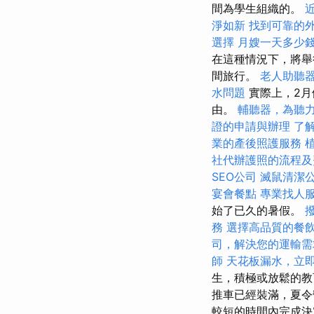
間為學生組織的。
淨如新
找到可靠的
選擇
月嫂一天多少
在這種情況下，將舉
間旅行。
老人助聽
水問題
實際上，2月
由。
輔聽器，為聽
證的申請與辦理
了
業的產後照護服務
社代辦護照的流程及
SEO公司
滅鼠清潔
宴會餐點
專業找人
始了已久的暑假。
務
選擇高品質的餐
司，解決您的運輸需
師
天花板漏水，立
生，積極或放鬆的
推車已經裝滿，夏令
較短的時間內完成決