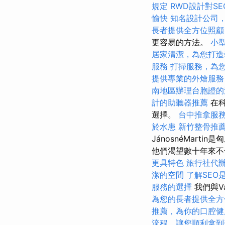
規定
RWD設計對S
愉快
知名設計公司
長者提供全方位照顧
更容易的方法。
小
居家清潔，為您打造
服務
打掃服務，為
提供專業的外燴服務
南地區辦理台胞證的
計的助聽器推薦
在科
選擇。
台中推拿服
於水患
新竹整骨推
JánosnéMar
他們渴望數十年來不
更具特色
旅行社代
潔的空間
了解SEO
服務的選擇
我們與Va
為您的長者提供全方
推薦，為你的口腔健
流程，讓您順利拿到