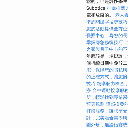
鬆的，但是許多學
Subotica
推拿推薦
電和​​放鬆的。
老人
準的關鍵字搜尋技巧
您的活動提供全方位
長照中心，為您的長
掌握應急修復技巧，
之家與月子中心的不
年應該是一場辯論，
個持續日期中免於
潔，保障您的隱私與
的正確方式，讓您擁
技巧
精準聽力檢查
療
台中運動按摩服
所，輕鬆找到專業醫
預算規劃
護照換發
打掃服務，讓您享受
計，完美融合美學與
園外燴，無論婚宴或