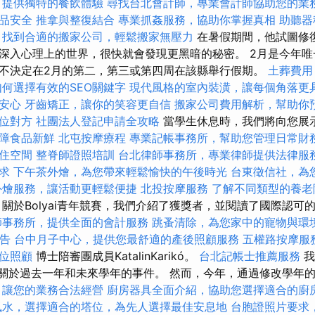
，提供獨特的餐飲體驗
尋找台北會計師，專業會計師協助您的業
品安全
推拿與整復結合
專業抓姦服務，協助你掌握真相
助聽器
找到合適的搬家公司，輕鬆搬家無壓力
在暑假期間，他試圖修
深入心理上的世界，很快就會發現更黑暗的秘密。 2月是今年唯
不決定在2月的第二，第三或第四周在該縣舉行假期。
土葬費用
如何選擇有效的SEO關鍵字
現代風格的室內裝潢，讓每個角落更
安心
牙齒矯正，讓你的笑容更自信
搬家公司費用解析，幫助你
位對方
社團法人登記申請全攻略
當學生休息時，我們將向您展
障食品新鮮
北屯按摩療程
專業記帳事務所，幫助您管理日常財
住空間
整脊師證照培訓
台北律師事務所，專業律師提供法律服
求
下午茶外燴，為您帶來輕鬆愉快的午後時光
台東徵信社，為
外燴服務，讓活動更輕鬆便捷
北投按摩服務
了解不同類型的養老
關於Bolyai青年競賽，我們介紹了獲獎者，並閱讀了國際認可
師事務所，提供全面的會計服務
跳蚤清除，為您家中的寵物與環
報告
台中月子中心，提供您最舒適的產後照顧服務
五權路按摩服
位照顧
博士陪審團成員KatalinKarikó。
台北記帳士推薦服務
我
asovi關於過去一年和未來學年的事件。 然而，今年，通過修改學
，讓您的業務合法經營
廚房器具全面介紹，協助您選擇適合的廚
風水，選擇適合的塔位，為先人選擇最佳安息地
台胞證照片要求