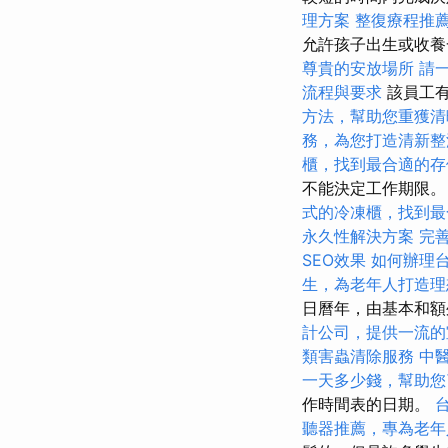
理方案
整復療程推
允許孩子出生或收養
尊貴的安放場所
請
流程與要求
該員工有
方法，幫助您重獲清
務，為您打造清新整
櫃，找到最合適的存
不能決定工作期限
式的冷凍櫃，找到最
永久性解決方案
完善
SEO效果
如何辦理
生，為老年人打造理
日曆年，由基本和額
計公司，提供一流的
類害蟲清除服務
中
一天多少錢，幫助您
作時間表的日期。
聽器推薦，專為老年