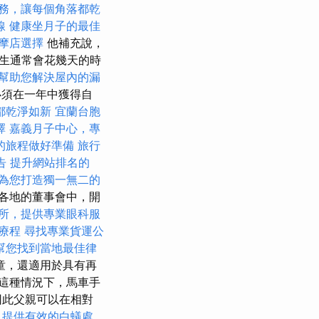
務，讓每個角落都乾
線
健康坐月子的最佳
摩店選擇
他補充說，
生通常會花幾天的時
幫助您解決屋內的漏
必須在一年中獲得自
都乾淨如新
宜蘭台胞
擇
嘉義月子中心，專
的旅程做好準備
旅行
告
提升網站排名的
為您打造獨一無二的
各地的董事會中，開
所，提供專業眼科服
療療程
尋找專業貨運公
幫您找到當地最佳律
童，還適用於具有再
這種情況下，馬車手
因此父親可以在相對
，提供有效的白蟻處