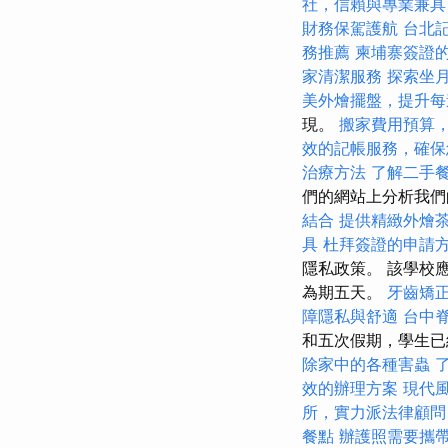
社，信賴與專業兼具
財務保駕護航
台北
務推薦
柬埔寨簽證
家清潔服務
探索坐
美外燴擺盤，提升每
現。
搬家費用預算
效的記帳服務，確保
治療方法
了解二手
們的網站上分析我們的
結合
提供精緻外燴
具
杜拜簽證的申請
隱私政策。 該學校應
為期五天。
牙齒矯
障隱私與舒適
台中
和五次假期，學生
除家中的各種害蟲
效的辦理方案
現代
所，實力派法律顧問
餐點
辦護照需要攜