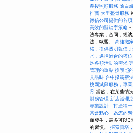
產後照顧服務
除白
推薦
大里整骨服務
K
徵信公司提供的各項
高效的關鍵字策略
-
法專業，合同，經濟
法，歐盟。
高雄搬
格，提供透明報價
水，選擇適合的塔位
足各類活動的需求
管理的重點
換護照
具品味
台中撥筋療
桃園滅鼠服務，專業
骨
當然，在某些情
財務管理
新店護理
專業設計，打造獨一
茶會點心，為您的聚
而發生，最多可以3天
的習慣。
探索寶塔