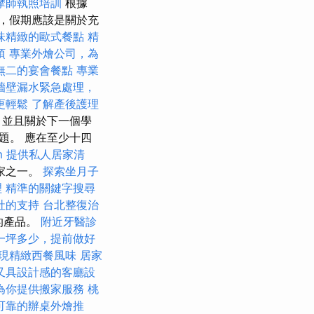
摩師執照培訓
根據
的說法，假期應該是關於充
味精緻的歐式餐點
精
項
專業外燴公司，為
無二的宴會餐點
專業
牆壁漏水緊急處理，
更輕鬆
了解產後護理
，並且關於下一個學
題。 應在至少十四
m
提供私人居家清
家之一。
探索坐月子
理
精準的關鍵字搜尋
社的支持
台北整復治
的產品。
附近牙醫診
一坪多少，提前做好
現精緻西餐風味
居家
又具設計感的客廳設
為你提供搬家服務
桃
可靠的辦桌外燴推