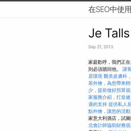
在SEO中使
Je Tall
Sep 21, 2013
家庭歡呼，我們正在
則必須贖回他。
讓
居環境
醫美皮膚科
茶外燴，為您帶來輕
少，提前做好預算規
家服務介紹，打造健
適的支持
提供私人
點外燴，讓您的活動
家意大利酒店，試
北會計師協助財務規