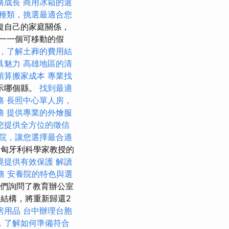
務成長
商用冰箱的選
種類，挑選最適合您
復自己的家庭關係，
一一個可移動的假
，了解土葬的費用結
具魅力
高雄地區的清
預算搬家成本
專業找
示哪個縣。
找到最適
務
長照中心單人房，
務
提供專業的外燴服
您提供全方位的徵信
院，讓您選擇最合適
的匈牙利科學家教授的
境提供有效保護
解讀
務
安養院的特色與選
們詢問了教育辦公室
年的結構，將重新歸還2
房用品
台中辦理台胞
，了解如何準備符合