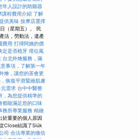
老年人設計的助聽器
摩課程費用介紹
了解
提供美味
按摩店選擇
27日（星期五）。 民
產法，勞動法，遺產
藏費用
打掃阿姨的價
決定是否植牙
塔位風
題
台北外燴服務，滿
注意事項，了解第一年
外燴，讓您的茶會更
美，恢復平滑緊緻肌膚
多元需求
台中中醫整
所，為您提供精準的
會都能滿足您的口味
事務所專業服務
精緻
出於重要的個人原因
ose結識了Siúk
公司
合法專業的徵信