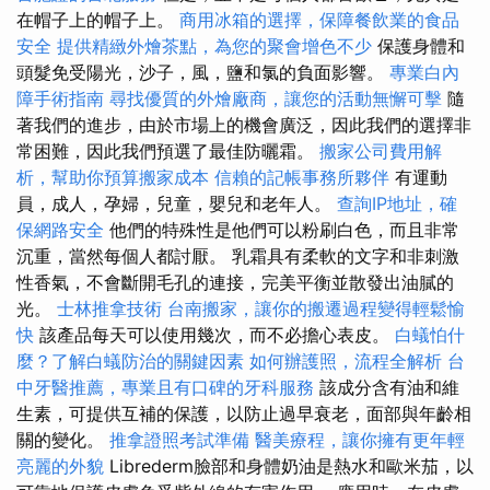
在帽子上的帽子上。
商用冰箱的選擇，保障餐飲業的食品
安全
提供精緻外燴茶點，為您的聚會增色不少
保護身體和
頭髮免受陽光，沙子，風，鹽和氯的負面影響。
專業白內
障手術指南
尋找優質的外燴廠商，讓您的活動無懈可擊
隨
著我們的進步，由於市場上的機會廣泛，因此我們的選擇非
常困難，因此我們預選了最佳防曬霜。
搬家公司費用解
析，幫助你預算搬家成本
信賴的記帳事務所夥伴
有運動
員，成人，孕婦，兒童，嬰兒和老年人。
查詢IP地址，確
保網路安全
他們的特殊性是他們可以粉刷白色，而且非常
沉重，當然每個人都討厭。 乳霜具有柔軟的文字和非刺激
性香氣，不會斷開毛孔的連接，完美平衡並散發出油膩的
光。
士林推拿技術
台南搬家，讓你的搬遷過程變得輕鬆愉
快
該產品每天可以使用幾次，而不必擔心表皮。
白蟻怕什
麼？了解白蟻防治的關鍵因素
如何辦護照，流程全解析
台
中牙醫推薦，專業且有口碑的牙科服務
該成分含有油和維
生素，可提供互補的保護，以防止過早衰老，面部與年齡相
關的變化。
推拿證照考試準備
醫美療程，讓你擁有更年輕
亮麗的外貌
Librederm臉部和身體奶油是熱水和歐米茄，以