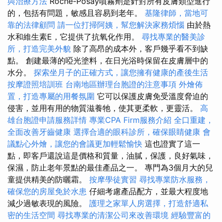
與治療方法
Roche-Posay噴霧劑是針對所有皮膚類型進行
的，包括有問題，敏感且容易到老年。
基隆律師，當地可
靠的法律顧問
請一位打掃阿姨，幫您解決家務煩惱
由於熱
水和維生素E，它提供了抗氧化作用。
尋找專業的醫美診
所，打造完美外貌
除了高昂的成本外，客戶幾乎看不到缺
點。 創建最薄的啞光塗料，在日光浴時保留在皮膚層中的
水分。
探索坐月子的正確方式，讓您擁有健康的產後生活
按摩證照培訓班
台南地區辦理台胞證的注意事項
外燴佈
置，打造專屬的用餐氛圍
它可以保護皮膚免受溫度脅迫的
侵害，並用有用的物質滋養牠，使其更柔軟，更靈活。
高
雄台胞證申請服務詳情
專業CPA Firm服務介紹
全口重建，
全面改善牙齒健康
選擇合適的眼科診所，確保眼睛健康
會
議點心外燴，讓您的會議更加輕鬆愉快
這也證實了這一
點，即客戶還說這是價格和質量，油膩，保護，良好氣味，
保濕，防止老年景點的最佳產品之一。 專門為3個月大的兒
童提供精美的防曬霜。
按摩學徒實習
尋找專業防水服務，
確保您的房屋免於水患
仔細考慮產品配方，並最大程度地
減少過敏表現的風險。
護理之家單人房選擇，打造舒適私
密的生活空間
尋找專業的清潔公司來改善環境
經驗豐富的