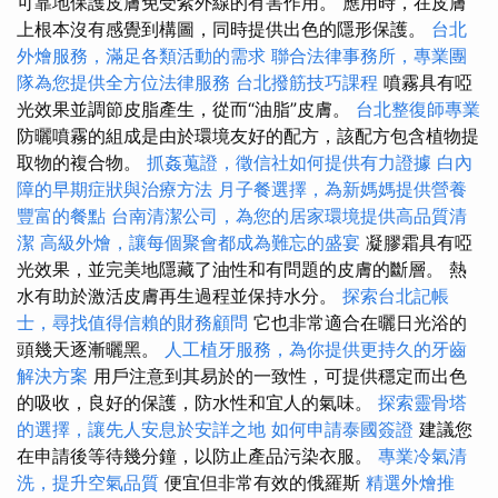
可靠地保護皮膚免受紫外線的有害作用。 應用時，在皮膚
上根本沒有感覺到構圖，同時提供出色的隱形保護。
台北
外燴服務，滿足各類活動的需求
聯合法律事務所，專業團
隊為您提供全方位法律服務
台北撥筋技巧課程
噴霧具有啞
光效果並調節皮脂產生，從而“油脂”皮膚。
台北整復師專業
防曬噴霧的組成是由於環境友好的配方，該配方包含植物提
取物的複合物。
抓姦蒐證，徵信社如何提供有力證據
白內
障的早期症狀與治療方法
月子餐選擇，為新媽媽提供營養
豐富的餐點
台南清潔公司，為您的居家環境提供高品質清
潔
高級外燴，讓每個聚會都成為難忘的盛宴
凝膠霜具有啞
光效果，並完美地隱藏了油性和有問題的皮膚的斷層。 熱
水有助於激活皮膚再生過程並保持水分。
探索台北記帳
士，尋找值得信賴的財務顧問
它也非常適合在曬日光浴的
頭幾天逐漸曬黑。
人工植牙服務，為你提供更持久的牙齒
解決方案
用戶注意到其易於的一致性，可提供穩定而出色
的吸收，良好的保護，防水性和宜人的氣味。
探索靈骨塔
的選擇，讓先人安息於安詳之地
如何申請泰國簽證
建議您
在申請後等待幾分鐘，以防止產品污染衣服。
專業冷氣清
洗，提升空氣品質
便宜但非常有效的俄羅斯
精選外燴推