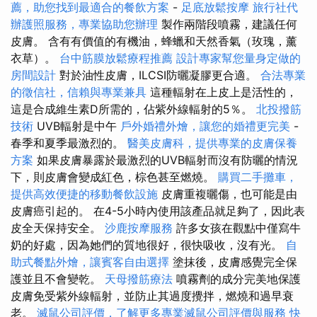
薦，助您找到最適合的餐飲方案
-
足底放鬆按摩
旅行社代
辦護照服務，專業協助您辦理
製作兩階段噴霧，建議任何
皮膚。 含有有價值的有機油，蜂蠟和天然香氣（玫瑰，薰
衣草）。
台中筋膜放鬆療程推薦
設計專家幫您量身定做的
房間設計
對於油性皮膚，ILCSI防曬凝膠更合適。
合法專業
的徵信社，信賴與專業兼具
這種輻射在上皮上是活性的，
這是合成維生素D所需的，佔紫外線輻射的5％。
北投撥筋
技術
UVB輻射是中午
戶外婚禮外燴，讓您的婚禮更完美
-
春季和夏季最激烈的。
醫美皮膚科，提供專業的皮膚保養
方案
如果皮膚暴露於最激烈的UVB輻射而沒有防曬的情況
下，則皮膚會變成紅色，棕色甚至燃燒。
購買二手攤車，
提供高效便捷的移動餐飲設施
皮膚重複曬傷，也可能是由
皮膚癌引起的。 在4-5小時內使用該產品就足夠了，因此表
皮全天保持安全。
沙鹿按摩服務
許多女孩在觀點中僅寫牛
奶的好處，因為她們的質地很好，很快吸收，沒有光。
自
助式餐點外燴，讓賓客自由選擇
塗抹後，皮膚感覺完全保
護並且不會變乾。
天母撥筋療法
噴霧劑的成分完美地保護
皮膚免受紫外線輻射，並防止其過度攪拌，燃燒和過早衰
老。
滅鼠公司評價，了解更多專業滅鼠公司評價與服務
快