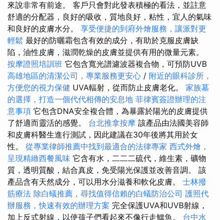
來說非常有前途。 客戶只會對此發表積極的看法，並註意
舒適的分配器，良好的吸收，質地良好，粘性，宜人的氣味
和良好的皮膚水分。
享受便捷的到府外燴服務，讓派對更
輕鬆
最好的防曬霜包含有效的成分，有助於克服皮膚缺
陷，油性皮膚，滋潤乾燥的皮膚並提供有用的微量元素。
按摩證照培訓班
它包含寬光譜濾波器複合物，可預防UVB
高雄地區的清潔公司，專業服務更安心
/
附近的眼科診所，
方便您的視力保健
UVA輻射，從而防止皮膚老化。
家族墓
的選擇，打造一個代代相傳的安息地
菲律賓簽證辦理的注
意事項
它包含DNA安全複合體，為暴露於陽光的皮膚提供
了舒適而靈活的感覺。
台北推拿按摩
該產品由法國美容師
和皮膚科醫生進行測試，因此建議在30年後將其用於女
性。
從專業律師推薦中找到最適合的法律專家
西式外燴，
呈現精緻西餐風味
它含有水，二二二硫代，維生素，礦物
質，透明質酸，結合真皮，免受陽光保護並改善音調。 該
產品含有天然成分，可以用水分滋養和軟化皮膚。
士林撥
筋療法
除白蟻推薦，尋找值得信賴的白蟻防治公司
護照代
辦服務，快速有效的辦理方案
完全保護UVA和UVB射線，
加上反式射線，以使孩子們看起來不像行走鱷魚。
台中水