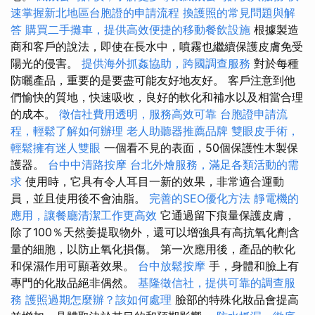
速掌握新北地區台胞證的申請流程
換護照的常見問題與解
答
購買二手攤車，提供高效便捷的移動餐飲設施
根據製造
商和客戶的說法，即使在長水中，噴霧也繼續保護皮膚免受
陽光的侵害。
提供海外抓姦協助，跨國調查服務
對於每種
防曬產品，重要的是要盡可能友好地友好。 客戶注意到他
們愉快的質地，快速吸收，良好的軟化和補水以及相當合理
的成本。
徵信社費用透明，服務高效可靠
台胞證申請流
程，輕鬆了解如何辦理
老人助聽器推薦品牌
雙眼皮手術，
輕鬆擁有迷人雙眼
一個看不見的表面，50個保護性木製保
護器。
台中中清路按摩
台北外燴服務，滿足各類活動的需
求
使用時，它具有令人耳目一新的效果，非常適合運動
員，並且使用後不會油脂。
完善的SEO優化方法
靜電機的
應用，讓餐廳清潔工作更高效
它通過留下痕量保護皮膚，
除了100％天然姜提取物外，還可以增強具有高抗氧化劑含
量的細胞，以防止氧化損傷。 第一次應用後，產品的軟化
和保濕作用可顯著效果。
台中放鬆按摩
手，身體和臉上有
專門的化妝品絕非偶然。
基隆徵信社，提供可靠的調查服
務
護照過期怎麼辦？該如何處理
臉部的特殊化妝品會提高