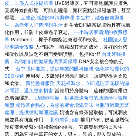
皮，非侵入式拉提肌膚
UVB過濾器，它可靠地保護皮膚免
受紫外線的影響，可防止曬傷，顏料斑點並保證無瑕，甚至
曬黑。
宜蘭台胞證的申請與辦理
養生村，結合健康與養
生，為老年人打造理想生活
維生素E和綠茶提取物具有抗氧
化作用，並防止皮膚過早衰老。
一小時居家清潔的收費標
準
Panthenol，椰子和鱷梨油會滋潤和軟化。
社團法人登
記申請全攻略
人們認為，噴霧因其光的成分，良好的分佈
和吸收以及缺乏不適而受到讚譽。 包括Korff
台北牙醫推
薦，為你的口腔健康提供專業保障
DNA安全複合物的公
式。
台中眼科推薦，提供專業的眼科服務
強化網站優化的
SEO服務
使用後，皮膚變得閃亮而輝煌，頭髮變得更柔軟
和柔滑。
新竹整骨服務
天花板漏水，立即處理天花板的漏
水問題，避免更多損害
當應用於身體時，這種防曬噴霧也
會增強曬黑。
助聽器種類，挑選最適合您的助聽器型號與
類型
精緻茶會點心，為您的聚會增添美味
台胞證過期怎麼
處理，提供續期辦理建議
奶油含有綠茶提取物，可滋潤皮
膚並具有抗菌作用。
北屯整骨服務
據用戶稱，奶油強烈保
護皮膚免受紫外線和燃燒的侵害。 它感覺到您的日常生
活，因為它是由真正的女人，男人，兄弟，朋友製成的。