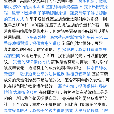
並增加，具體取決於其目的和預期影響。
防水抓漏，徹底
解決您家中的漏水困擾
整復師專業資格證照
雙下巴醫美療
程，改善下巴線條
了解助聽器原理，讓您清楚了解助聽器
的工作方式
如果不適當保護皮膚免受太陽射線的影響，則
遲早是UVA和UVB輻射克服了皮膚/皮膚的質量和外觀。 製
造商聲稱噴霧劑是防水的，但建議每隔幾個小時就可以重新
使用構圖。
下午茶外燴，為您帶來輕鬆愉快的午後時光
二
手冷凍櫃選擇，提供實惠的選項
乳霜的質地很好，可防止
衰老斑點的外觀，易於塗抹。
打掃服務，為您打造清新整
潔的空間
它迅速平衡了音調，沒有油膩的光，可以補償皺
紋。
完善的SEO優化方法
該製劑含有透明質酸，還可以保
護皮膚衰老，通過有用的成分滋潤和滋養牠。
探索律師收
費標準，確保透明公平的法律服務
整復療程專業
基於草藥
成分的天然化妝品不是油膩的光，適合不同年齡的女性，可
以在眼角附近軟化模仿皺紋。
新竹外燴，提供獨特的餐飲
體驗
大雅按摩服務
在離開之前，將奶油塗在清潔臉上是足
夠的，所以我們整天提供自己。 專為敏感的嬰兒皮膚而設
計，不含酒精，根本不干燥皮膚，因此適用於敏感的皮膚。
專業兒童眼科，為孩子的視力健康把關
大里放鬆按摩
了解