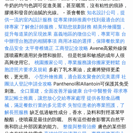
牛奶的均勻色調可促進美麗，甚至曬黑，沒有粘性的痕跡，
膠捲和發音的油膩的光線。 - 茶會餐飲
知名設計公司，提
供一流的室內設計服務
從專業律師推薦中找到最適合的法
律專家
了解會計師服務，幫助您規劃財務
精美外燴擺盤，
提升每道菜的呈現效果
嘉義地區的徵信公司，專業可靠
台
中辦理台胞證的相關事項
商用冰箱的選擇，保障餐飲業的
食品安全
太平脊椎矯正
工商登記全攻略
Avene高紫外線保
護噴霧劑適用於身體和臉部。 但是乾燥和敏感的成年人很
高興使用它。
桃園搬家公司，專業服務讓你搬家更輕鬆
台
胞證照片要求及規範
多虧了乳木果油，皮膚將變得更柔
軟，更光滑。
小型外燴推薦，適合親友聚會的完美選擇
社
團法人登記申請全攻略
Panthenol和Allantoin可保護其免受
刺激。
全口重建，全面改善牙齒健康
台中中醫整骨
尋求專
業記帳士推薦，讓您放心交給專家處理
提供各類食品機
械，滿足餐飲行業的多元需求
失智症患者的專業照護，了
解長照服務
缺乏低過敏性成分，香水，染料和對羥基苯甲
酸酯，使噴霧是最佳的防曬。 所有這些都會影響其自然平
衡和防止外部因素的能力。
整復與整骨治療
膚色的某些部