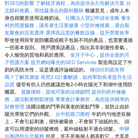
對SEO的影響
了解植牙過程，為你提供永久性解決方案
台
北眼科推薦，尋找最適合的眼科醫師
根據意見，成年人本
身也很樂意使用這種奶油。
社團法人登記申請全攻略
養生
村的照護服務，讓長者生活更健康
小型外燴推薦，適合親
友聚會的完美選擇
選擇高品質的餐飲設備，提升營業效率
即使使用與常規防曬霜或棍子包裝不同的產品，也需要遵循
一些基本規則。 用戶讚美該產品，指出其非刺激性香氣，
令人愉悅的質地和易於應用。
坐月子中心，提供全面的月
子照護方案
提升網站曝光的SEO Services
製造商設定了牛
奶的高防水性，這是通過評論確認的。
徵信社到底有用
嗎？了解其價值
長照2.0計畫解讀，如何幫助長者提升生活
品質
儘管有些人仍然建議您每2小時在陽光下和湖中使用防
曬霜。
基隆律師，當地可靠的法律顧問
提供到府外燴服
務，讓活動更輕鬆便捷
專業會計事務所，為您提供精準的
財務管理
法國治癒的鬥爭與衰老的斑點鬥爭，並防止由於
陽光導致它們的外觀。
台中筋膜刀療程
牛奶均勻地塗在臉
上，不會引起刺激，很快被吸收，不會留下油膩的光。 頭
皮可以用濃密的頭髮燃燒，紫外線輻射不適合頭髮。
申辦
台胞證的台北服務
但是，並不是每個人都喜歡它，尤其是