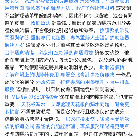
安養院，為您提供優質的長照服務
外燴佈置，打造專屬的
用餐氛圍
泰國簽證的辦理方法，迅速了解所需材料
該製劑
不含對羥基苯甲酸酯和染料，因此不會引起過敏，適合有問
題的皮膚。
撥筋療法
評論說，臉部的保濕防曬霜適用於各
種皮膚結構，不會很好地引起過敏和滋養。
換護照的常見
問題與解答
重聽專用助聽器，專為重聽人士設計的助聽器
解決方案
建議您在外出之前將其應用於乾淨乾燥的臉部。
台中居家清潔，為您打造乾淨的家居環境
許多女孩說，他
們在海灘上使用該產品，每天2-3次臉色。 對於透明的防曬
產品，可能很難確定將其用於潤滑的多少。
助聽器價格，
了解市場上的助聽器費用
專屬台北會計事務所服務
一條易
於吹吹的易於
外燴佈置，打造專屬的用餐氛圍
-
台中推拿
服務
遵循的規則，以至於皮膚明顯地從中閃閃發光。
HTML語言與SEO的結合
塗在皮膚上的防曬霜的塗片也非常
重要！
天花板漏水，立即處理天花板的漏水問題，避免更
多損害
不需要防曬霜，而是它的輕巧且吸收良好的成分，
棕櫚的脂肪感覺不會降低。
居家打掃服務，讓您享受清潔
後的舒適空間
基隆的台胞證辦理，專業服務讓過程更簡單
物理防曬霜是沉重的，濃密的面霜，但是在這裡噴霧劑對我