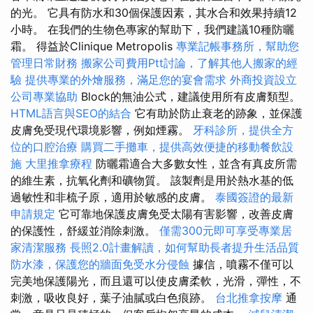
的光。 它具有防水和30個保護因素，其水合和效果持續12
小時。 在我們的生物色專家的幫助下，我們建議10種防曬
霜。 得益於Clinique Metropolis
專業記帳事務所，幫助您
管理日常財務
搬家公司費用Ptt討論，了解其他人搬家的經
驗
提供專業的外燴服務，滿足您的宴會需求
外商投資設立
公司專業協助
Block的無油公式，建議使用所有皮膚類型。
HTML語言與SEO的結合
它有助於防止衰老的跡象，並保護
皮膚免受現代環境影響，例如煙霧。
牙科診所，提供全方
位的口腔治療
購買二手攤車，提供高效便捷的移動餐飲設
施
大里推拿療程
防曬霜適合大多數女性，並含有真皮所需
的維生素，抗氧化劑和礦物質。 該製劑是用於熱水基的低
過敏性和非梳子原，適用於敏感的皮膚。
泰國簽證的最新
申請規定
它可靠地保護皮膚免受太陽有害影響，改善皮膚
的保護性，舒緩並消除刺激。
僅需300元即可享受專業居
家清潔服務
長照2.0計畫解讀，如何幫助長者提升生活品質
防水漆，保護您的牆面免受水分侵蝕
據信，噴霧不僅可以
完美地保護陽光，而且還可以使皮膚柔軟，光滑，彈性，不
刺激，吸收良好，葉子油膩或白色痕跡。
台北推拿按摩
通