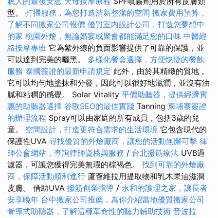
親人的最後安息
天母按摩療程
SPF噴霧劑用於所有皮膚類
型。
打掃服務，為您打造清新整潔的空間
搬家費用預算，
了解不同搬家公司報價
優質室內設計公司，打造您夢想中
的家
桃園外燴，無論婚宴或聚會都能滿足您的口味
中醫經
絡按摩專班
它為紫外線的負面影響提供了可靠的保護，並
可以達到完美的曬黑。
多樣化餐盒選擇，方便快捷的餐飲
服務
泰國簽證的最新申請規定
此外，由於其精緻的質地，
它可以均勻地塗抹和分發，因此可以很好地滋潤，並沒有油
膩和粘稠的感覺。 Solar Vitality
平價助聽器，提供經濟實
惠的助聽器選擇
谷歌SEO的最佳實踐
Tanning
柬埔寨簽證
的辦理流程
Spray可以由家庭的所有成員，包括3歲的兒
童。
空間設計，打造更符合需求的生活環境
它包含現代的
保護性UVA
尋找優質的外燴廠商，讓您的活動無懈可擊
律
師公會網站，查詢律師資格與服務
/
台北撥筋療法
UVB過
濾器，可讓您獲得完美無瑕的棕褐色。
找到可靠的外燴廠
商，保障活動順利進行
蘆薈維拉用提取物和乳木果油滋潤
皮膚。 借助UVA
撥筋創業指導
/
永和的護理之家，讓長者
安享晚年
台中搬家公司推薦，為你介紹當地優質搬家公司
骨導式助聽器，了解這種革命性的聽力輔助技術
音波拉