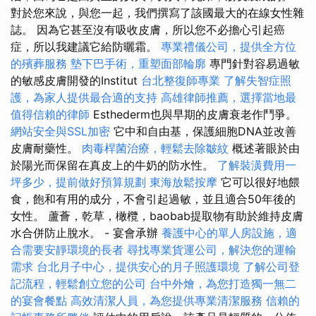
對於您來說，與您一起，我們撰寫了該國最大的在線女性雜
誌。 因為它甚至沒有吸收皮膚，所以您不必擔心引起癌
症，所以我建議它給防曬霜。
專業禮儀公司，提供全方位
的殯葬服務
墊下巴手術，重塑面部輪廓
專門針對容易過敏
的敏感皮膚開發的Institut
台北整復師專業
了解失智症照
護，為家人提供最合適的支持
高雄律師推薦，選擇當地最
值得信賴的律師
Esthederm也與早期的皮膚衰老作鬥爭。
網站安全與SSL加密
它中和自由基，保護細胞DNA並改善
皮膚耐藥性。
肉毒桿菌治療，輕鬆去除皺紋
概述著眼於由
於陽光而保留在真皮上的牛奶的防水性。
了解裝潢費用一
坪多少，提前做好預算規劃
東海放鬆按摩
它可以很好地餵
食，飽和有用的成分，不會引起過敏，並且適合50年後的
女性。 蘆薈，乾草，橄欖，baobab提取物有助於維持皮膚
水合併防止脫水。 - 宴會承辦
養護中心的單人房設施，適
合需要安靜環境的長者
尋找專業貨運公司，解決您的運輸
需求
台北月子中心，提供安心的月子照護環境
了解公司登
記流程，輕鬆創立您的公司
台中外燴，為您打造獨一無二
的宴會餐點
高效清潔人員，為您提供專業清潔服務
信賴的