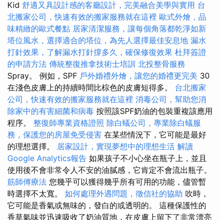
Kid
舒適又具設計感的客廳設計，完美融合美學與實用
台
北搬家公司，快速有效的搬家服務就在這裡
歐式外燴，品
味精緻的歐式餐點
居家清潔服務，讓每個角落都乾淨如新
塔位風水，選擇適合的塔位，為先人選擇最佳安息地
漏水
打針效果，了解漏水打針撐多久，確保修復效果
杜拜簽證
的申請方法
傳統整復推拿技術士培訓
北投整骨服務
Spray。 例如，SPF
戶外婚禮外燴，讓您的婚禮更完美
30
在淺色皮膚上的持續時間比棕色的皮膚短得多。
台北搬家
公司，快速有效的搬家服務就在這裡
消毒公司，幫助您消
除家中的有害細菌和病毒
按照該SPF奶油的包裝重複該應用
程序。
整復師專業資格證照
除白蟻公司，專業除白蟻服
務，保護您的房屋免受侵害
在某些情況下，它可能是最好
的理想選擇。
居家設計，實現夢想中的理想生活
解讀
Google Analytics報告
如果孩子不小心坐在瓶子上，並且
使用後不會非常令人不安的油膩感，它肯定不會流出瓶子。
筋師傅療法
您幾乎可以獲得幾乎所有可用的功能，儘管暫
時選擇不太寬。
如何處理外遇問題，徵信社的協助
吹時，
它可能是香氣或無味的，發白的或透明的。 這種保護性的
香草氣味並迅速吸收了奶油質地，在皮膚上留下了非常漂亮