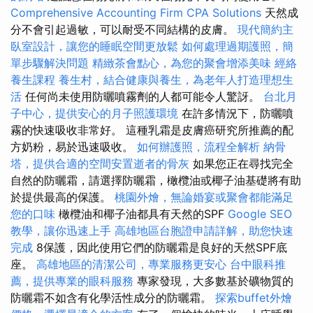
Comprehensive Accounting Firm CPA Solutions
天然成
分不會引起過敏，可以耐受不同結構的皮膚。
現代簡約主
臥室設計，讓您的睡眠空間更放鬆
如何處理過期護照，簡
單步驟解決問題
精緻茶會點心，為您的聚會增添美味
經絡
養生課程
養生村，結合健康與養生，為老年人打造理想生
活
任何尚未使用防曬噴霧劑的人都可能令人驚訝。
台北月
子中心，提供安心的月子照護環境
在許多情況下，防曬噴
霧的快速吸收非常好。 這種乳霜是皮膚癌研究所推薦的配
方奶粉，易於迅速吸收。
如何辦護照，流程全解析
納骨
塔，提供合適的空間安置逝者的骨灰
如果您正在尋找完全
自然的防曬霜，請選擇防曬霜，橄欖油或椰子油基礎將有助
於提供最高的保護。
桃園外燴，無論婚宴或聚會都能滿足
您的口味
橄欖油和椰子油都具有天然的SPF
Google SEO
教學，讓你迅速上手
高雄地區台胞證申請詳解，助您快速
完成
8保護，因此使用它們的防曬霜是良好的天然SPF底
座。
高雄地區的清潔公司，專業服務更安心
台中眼科推
薦，提供專業的眼科服務
專家發現，大多數基於礦物質的
防曬霜不如含有化學活性成分的防曬霜。
探索buffet外燴