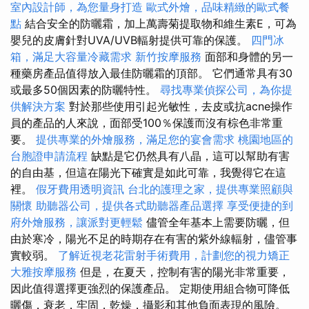
室內設計師，為您量身打造
歐式外燴，品味精緻的歐式餐
點
結合安全的防曬霜，加上萬壽菊提取物和維生素E，可為
嬰兒的皮膚針對UVA/UVB輻射提供可靠的保護。
四門冰
箱，滿足大容量冷藏需求
新竹按摩服務
面部和身體的另一
種藥房產品值得放入最佳防曬霜的頂部。 它們通常具有30
或最多50個因素的防曬特性。
尋找專業偵探公司，為你提
供解決方案
對於那些使用引起光敏性，去皮或抗acne操作
員的產品的人來說，面部受100％保護而沒有棕色非常重
要。
提供專業的外燴服務，滿足您的宴會需求
桃園地區的
台胞證申請流程
缺點是它仍然具有八晶，這可以幫助有害
的自由基，但這在陽光下確實是如此可靠，我覺得它在這
裡。
假牙費用透明資訊
台北的護理之家，提供專業照顧與
關懷
助聽器公司，提供各式助聽器產品選擇
享受便捷的到
府外燴服務，讓派對更輕鬆
儘管全年基本上需要防曬，但
由於寒冷，陽光不足的時期存在有害的紫外線輻射，儘管事
實較弱。
了解近視老花雷射手術費用，計劃您的視力矯正
大雅按摩服務
但是，在夏天，控制有害的陽光非常重要，
因此值得選擇更強烈的保護產品。 定期使用組合物可降低
曬傷，衰老，牢固，乾燥，攝影和其他負面表現的風險。