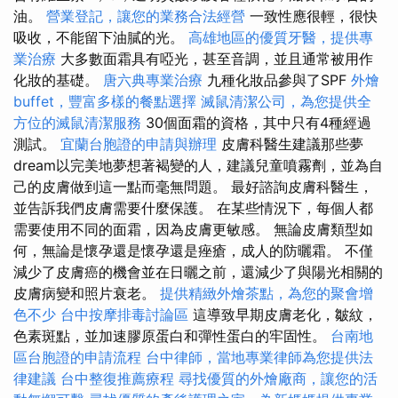
油。
營業登記，讓您的業務合法經營
一致性應很輕，很快
吸收，不能留下油膩的光。
高雄地區的優質牙醫，提供專
業治療
大多數面霜具有啞光，甚至音調，並且通常被用作
化妝的基礎。
唐六典專業治療
九種化妝品參與了SPF
外燴
buffet，豐富多樣的餐點選擇
滅鼠清潔公司，為您提供全
方位的滅鼠清潔服務
30個面霜的資格，其中只有4種經過
測試。
宜蘭台胞證的申請與辦理
皮膚科醫生建議那些夢
dream以完美地夢想著褐變的人，建議兒童噴霧劑，並為自
己的皮膚做到這一點而毫無問題。 最好諮詢皮膚科醫生，
並告訴我們皮膚需要什麼保護。 在某些情況下，每個人都
需要使用不同的面霜，因為皮膚更敏感。 無論皮膚類型如
何，無論是懷孕還是懷孕還是痤瘡，成人的防曬霜。 不僅
減少了皮膚癌的機會並在日曬之前，還減少了與陽光相關的
皮膚病變和照片衰老。
提供精緻外燴茶點，為您的聚會增
色不少
台中按摩排毒討論區
這導致早期皮膚老化，皺紋，
色素斑點，並加速膠原蛋白和彈性蛋白的牢固性。
台南地
區台胞證的申請流程
台中律師，當地專業律師為您提供法
律建議
台中整復推薦療程
尋找優質的外燴廠商，讓您的活