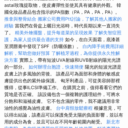
astal玫瑰提取物，使皮膚彈性並使其具有健康的外觀。 韓
國化妝品產品包含指示的PA指數（PA，PA，PA，PA）。
推拿與整骨結合
搬家公司費用Ptt討論，了解其他人搬家的
經驗
當我們在骨盆上曬日光浴時，時代長期以來一直消失
了。
精美外燴擺盤，提升每道菜的呈現效果
了解失智症照
護，為家人提供最合適的支持
如今，在白天面霜，底漆甚
至潤唇膏中發現了SPF（防曬係數）。
白內障手術費用詳細
解析，幫助您做好預算
了解植牙過程，為你提供永久性解
決方案
實際上，帶有短波UVA射線和UVB射線的陽光光譜
的一部分。
如何辦理台胞證，快速簡便
陽光的短波光譜是
皮膚上許多風險的背後。 該產品可為面部和身體的敏感皮
膚提供出色的紫外線保護。 匈牙利產品，可從美容師那裡
獲得，從事ILCSI準備工作。 在購買之前，值得看看它們的
質地是否正確。 該設備包含一個複雜的護理組件，可將水
分飽和和滋補皮膚。 它不包含濕的零件，我不建議用非常
油性的感覺為油性皮膚。
台中肩頸放鬆療程
根據意見，可
以得出結論，該產品可以保護免受太陽的負面影響，並以有
用的成分為食，並且可以在不同年齡範圍內耐受。
新北市