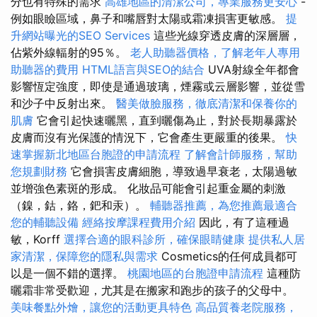
分也有特殊的需求
高雄地區的清潔公司，專業服務更安心
-
例如眼瞼區域，鼻子和嘴唇對太陽或霜凍損害更敏感。
提
升網站曝光的SEO Services
這些光線穿透皮膚的深層層，
佔紫外線輻射的95％。
老人助聽器價格，了解老年人專用
助聽器的費用
HTML語言與SEO的結合
UVA射線全年都會
影響恆定強度，即使是通過玻璃，煙霧或云層影響，並從雪
和沙子中反射出來。
醫美做臉服務，徹底清潔和保養你的
肌膚
它會引起快速曬黑，直到曬傷為止，對於長期暴露於
皮膚而沒有光保護的情況下，它會產生更嚴重的後果。
快
速掌握新北地區台胞證的申請流程
了解會計師服務，幫助
您規劃財務
它會損害皮膚細胞，導致過早衰老，太陽過敏
並增強色素斑的形成。 化妝品可能會引起重金屬的刺激
（鎳，鈷，鉻，鈀和汞）。
輔聽器推薦，為您推薦最適合
您的輔聽設備
經絡按摩課程費用介紹
因此，有了這種過
敏，Korff
選擇合適的眼科診所，確保眼睛健康
提供私人居
家清潔，保障您的隱私與需求
Cosmetics的任何成員都可
以是一個不錯的選擇。
桃園地區的台胞證申請流程
這種防
曬霜非常受歡迎，尤其是在搬家和跑步的孩子的父母中。
美味餐點外燴，讓您的活動更具特色
高品質養老院服務，