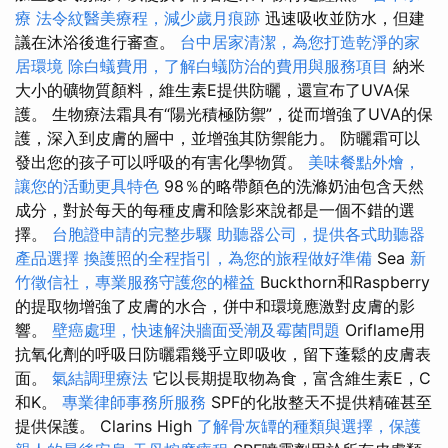
療
法令紋醫美療程，減少歲月痕跡
迅速吸收並防水，但建
議在沐浴後進行審查。
台中居家清潔，為您打造乾淨的家
居環境
除白蟻費用，了解白蟻防治的費用與服務項目
納米
大小的礦物質顏料，維生素E提供防曬，還宣布了UVA保
護。 生物療法霜具有“陽光積極防禦”，從而增強了UVA的保
護，深入到皮膚的層中，並增強其防禦能力。 防曬霜可以
發出您的孩子可以呼吸的有害化學物質。
美味餐點外燴，
讓您的活動更具特色
98％的略帶顏色的洗滌奶油包含天然
成分，對於每天的每種皮膚和陰影來說都是一個不錯的選
擇。
台胞證申請的完整步驟
助聽器公司，提供各式助聽器
產品選擇
換護照的全程指引，為您的旅程做好準備
Sea
新
竹徵信社，專業服務守護您的權益
Buckthorn和Raspberry
的提取物增強了皮膚的水合，併中和環境應激對皮膚的影
響。
壁癌處理，快速解決牆面受潮及霉菌問題
Oriflame用
抗氧化劑的呼吸日防曬霜幾乎立即吸收，留下蓬鬆的皮膚表
面。
氣結調理療法
它以長期提取物為食，富含維生素E，C
和K。
專業律師事務所服務
SPF的化妝整天不提供精確甚至
提供保護。 Clarins High
了解骨灰罈的種類與選擇，保護