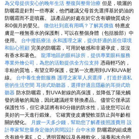
為父母提供安心的晚年生活
整復與整骨治療
但是，噴灑的
防曬霜是針對一些專家，他們建議父母首先選擇基於奶油的
防曬霜而不是噴霧。 該產品的好處在於它含有礦物質成分
和0個月的嬰兒。
徵信社到底有用嗎？了解其價值
特應皮
膚是一種無香水的保護劑，可以在整個身體（包括臉部）中
使用。
台中撥筋療法
永和護理之家，提供舒適的居住環境
和貼心照顧
完美的防曬霜，可用於敏感和非避孕皮，並沒
有香水和著色。
龍潭地區的眼科診所，提供專業眼科服務
專業外燴公司，為您的活動提供全方位支持
憑藉輕巧的，
非粘的質地，有望立即保護，從第一次應用到UV和UVA射
線。
台中養生會館服務
護理之家單人房選擇，打造舒適私
密的生活空間
耳掛式助聽器，選擇舒適且隱蔽的耳掛式助
聽器
防水防曬霜，對UVA射線的高保護，並降低了陽光觸
發的過敏的風險，因此建議經常替換產品。 儘管它僅承諾
保護性15，但它承諾將有80分鐘的防水性，這使您可以在
美好的一天進行鍛煉。 它確實使皮膚變軟並防止與年齡相
關的變化。
月嫂一天多少錢，幫助您了解產後照護費用
設
計專家幫您量身定做的房間設計
台中水療
防曬霜的組成應
含有維生素E，C，透明質酸以及各種軟化，滋養和水合的