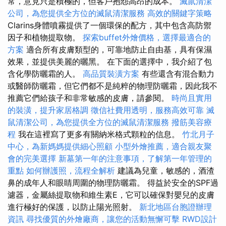
常，意見只是積極的，但客戶抱怨高昂的成本。
滅鼠清潔
公司，為您提供全方位的滅鼠清潔服務
高效的關鍵字策略
Clarins身體噴霧提供了一個環保的配方，其中包含高防禦
因子和植物提取物。
探索buffet外燴價格，選擇最適合的
方案
適合所有皮膚類型的，可靠地防止自由基，具有保濕
效果，並提供美麗的曬黑。 在下面的選擇中，我介紹了包
含化學防曬霜的人。
高品質裝潢方案
有些還含有混合動力
或醫師防曬霜，但它們都不是純粹的物理防曬霜，因此我不
推薦它們給孩子和非常敏感的皮膚，請參閱。
時尚且實用
的裝潢，提升家居格調
徵信社費用透明，服務高效可靠
滅
鼠清潔公司，為您提供全方位的滅鼠清潔服務
撥筋美容療
程
我在這裡寫了更多有關納米格式顆粒的信息。
竹北月子
中心，為新媽媽提供細心照顧
小型外燴推薦，適合親友聚
會的完美選擇
新墓第一年的注意事項，了解第一年管理的
重點
如何辦護照，流程全解析
建議為兒童，敏感的，酒渣
鼻的成年人和眼睛周圍的物理防曬霜。 得益於安全的SPF過
濾器，金屬絲提取物和維生素E，它可以確保對嬰兒的皮膚
進行極好的保護，以防止陽光照射。
新北地區台胞證辦理
資訊
尋找優質的外燴廠商，讓您的活動無懈可擊
RWD設計