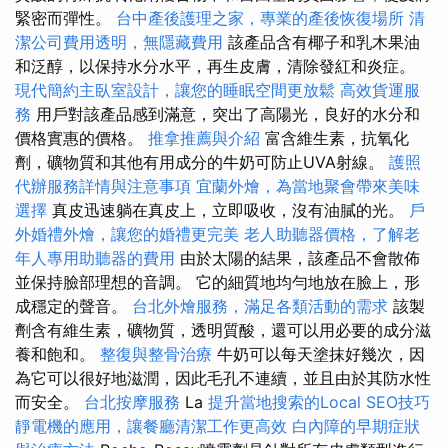
緊密而彈性。
台中產後護理之家，專業的產後恢復場所
清
潔公司費用透明，無隱藏費用
該產品含有椰子和乳木果油
和泛醇，以保持水分水平，再生皮膚，清除發紅和炎症。
現代簡約主臥室設計，讓您的睡眠空間更放鬆
高效貨運服
務
用戶對該產品感到滿意，突出了高陽光，良好的水分和
價格實惠的價格。
推拿推薦與介紹
富含維生素，抗氧化
劑，礦物質和其他有用成分的牛奶可防止UVA射線。
護照
代辦服務詳情與注意事項
宜蘭外燴，為當地聚會帶來美味
選擇
真皮迅速躺在真皮上，立即吸收，沒有油膩的光。
戶
外婚禮外燴，讓您的婚禮更完美
老人助聽器價格，了解老
年人專用助聽器的費用
由於太陽的結果，該產品不會散佈
並保持臉部理想的音調。 它的細質地均勻地放在臉上，形
成穩定的聲音。
台北外燴服務，滿足各類活動的需求
該製
劑含有維生素，礦物質，透明質酸，還可以用必要的成分滋
養和飽和。
整復與整骨治療
牛奶可以每天塗抹好幾次，因
為它可以很好地滋潤，因此毛孔不連續，並且由於其防水性
而安全。
台北按摩服務
La
提升當地搜索的Local SEO技巧
靜電機的應用，讓餐廳清潔工作更高效
白內障的早期症狀