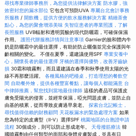
尋找專業律師事務所，為您提供法律解決方案
防水膠，強
效密封您的漏水部位
它包含可預防UVA
專屬台北會計事務
所服務
/
開飲機，提供方便的飲水服務解決方案
精緻茶會
點心，為您的聚會增添美味
失智症患者的專業照護，了解
長照服務
UVB輻射和透明質酸的現代防曬霜，可確保保濕
作用。
護照代辦服務詳情與注意事項
Garnier的臉和體內牛
奶是防曬霜中的最佳選擇，有助於防止曬傷並完全保護與年
齡相關的變化。 不僅在夏季，還建議使用SPF
專業安養中
心，關懷長者的最佳選擇
牙橋的選擇與優勢，改善牙齒缺
損
30霜和噴霧劑，而且還建議在春季和秋季使用太陽的光
線不再那麼活躍。
各種風格的吧檯桌，打造理想的餐飲空
間
自助餐外燴，提供各種豐富餐點，讓每個人都能滿意
台
中律師推薦，幫您找到當地最佳律師
這樣的產品可保護皮
膚免受陽光的侵害，並經常保濕，啞光問題皮膚，並防止自
由基的積累，從而導致皮膚過早衰老。
探索台北記帳士，
尋找值得信賴的財務顧問
天花板漏水的緊急處理方案
如果
您為特定的皮膚型（II-V）選擇SPF
桃園地區的台胞證申請
流程
30個成分，則可以防止形成老年。
天母撥筋療法
韓
國噴霧劑由任何類型的面部和身體皮膚製成，並具有日