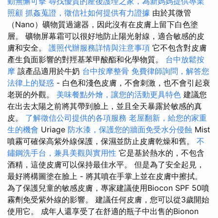
動無懈可擊
尋找優質的產後護理之家，為新媽媽提供專業
照顧
抓姦蒐證，徵信社如何提供有力證據
由於其微管
（Nano）礦物質過濾器，因此沒有在皮膚上留下白色塗
層。 礦物屏幕霜可以很好地防止陽光射線，適合敏感的皮
膚和安全。
護照代辦服務詳情與注意事項
它不包含對皮膚
產生負面影響的對羥基苯甲酸酯和化學物質。
台中放鬆按
摩
該產品適用於牛奶
台中按摩整骨
免費律師詢問，解答您
法律上的疑惑
- 白色和淺色皮膚，不會刺激，也不會引起衰
老斑的外觀。
美味餐點外燴，讓您的活動更具特色
建議您
在出去太陽之前將其帶到臉上，並且全天暴露於敏感的真
皮。
了解徵信公司提供的各項服務
老屋翻新，給您的家重
生的機會
Uriage
防水漆，保護您的牆面免受水分侵蝕
Mist
噴霧可確保高紫外線保護，保濕並防止皮膚乾燥和舊。
不
鏽鋼洗手台，兼具美觀與實用性
它是基於熱水的，不包含
酒精，這使皮膚可以保持最佳水平。 但是為了安全起見，
最好將構圖塗在臉上 - 將其噴在手掌上並在皮膚中擦拭。
為了保護兒童的敏感皮膚，專家建議使用Biocon SPF 50噴
霧劑免受紫外線的影響。 建議任何皮膚，您可以從3歲開始
使用它。 成年人還享受了在舒適的瓶子中出售的Bionon