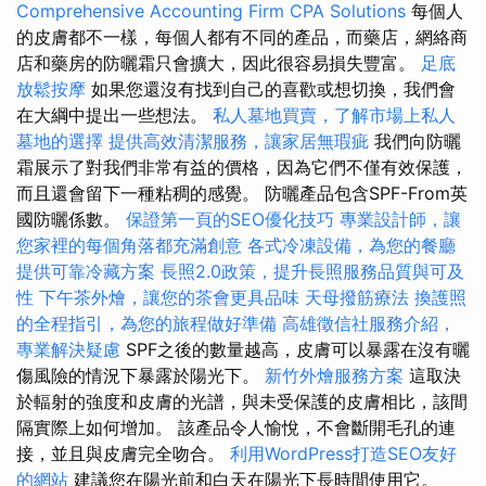
Comprehensive Accounting Firm CPA Solutions
每個人
的皮膚都不一樣，每個人都有不同的產品，而藥店，網絡商
店和藥房的防曬霜只會擴大，因此很容易損失豐富。
足底
放鬆按摩
如果您還沒有找到自己的喜歡或想切換，我們會
在大綱中提出一些想法。
私人墓地買賣，了解市場上私人
墓地的選擇
提供高效清潔服務，讓家居無瑕疵
我們向防曬
霜展示了對我們非常有益的價格，因為它們不僅有效保護，
而且還會留下一種粘稠的感覺。 防曬產品包含SPF-From英
國防曬係數。
保證第一頁的SEO優化技巧
專業設計師，讓
您家裡的每個角落都充滿創意
各式冷凍設備，為您的餐廳
提供可靠冷藏方案
長照2.0政策，提升長照服務品質與可及
性
下午茶外燴，讓您的茶會更具品味
天母撥筋療法
換護照
的全程指引，為您的旅程做好準備
高雄徵信社服務介紹，
專業解決疑慮
SPF之後的數量越高，皮膚可以暴露在沒有曬
傷風險的情況下暴露於陽光下。
新竹外燴服務方案
這取決
於輻射的強度和皮膚的光譜，與未受保護的皮膚相比，該間
隔實際上如何增加。 該產品令人愉悅，不會斷開毛孔的連
接，並且與皮膚完全吻合。
利用WordPress打造SEO友好
的網站
建議您在陽光前和白天在陽光下長時間使用它。