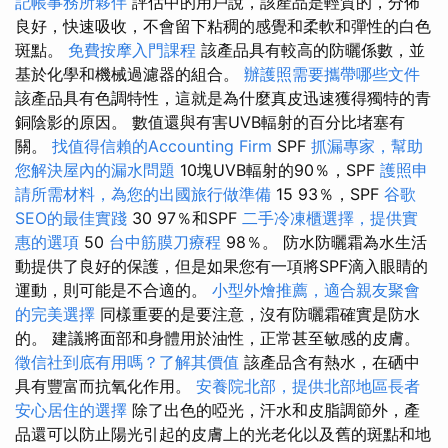
記帳事務所夥伴
評估中的用戶說，該產品是輕質的，分佈
良好，快速吸收，不會留下粘稠的感覺和柔軟和彈性的白色
斑點。
免費按摩入門課程
該產品具有較高的防曬係數，並
基於化學和機械過濾器的組合。
辦護照需要攜帶哪些文件
該產品具有色調特性，這就是為什麼真皮迅速獲得獨特的青
銅陰影的原因。 數值還與有害UVB輻射的百分比堵塞有
關。
找值得信賴的Accounting Firm
SPF
抓漏專家，幫助
您解決屋內的漏水問題
10塊UVB輻射的90％，SPF
護照申
請所需材料，為您的出國旅行做準備
15 93％，SPF
谷歌
SEO的最佳實踐
30 97％和SPF
二手冷凍櫃選擇，提供實
惠的選項
50
台中筋膜刀療程
98％。 防水防曬霜為水生活
動提供了良好的保護，但是如果您有一項將SPF滴入眼睛的
運動，則可能是不合適的。
小型外燴推薦，適合親友聚會
的完美選擇
同樣重要的是要注意，沒有防曬霜確實是防水
的。 建議將面部和身體用於油性，正常甚至敏感的皮膚。
徵信社到底有用嗎？了解其價值
該產品含有熱水，在硒中
具有豐富而抗氧化作用。
安養院北部，提供北部地區長者
安心居住的選擇
除了出色的啞光，汗水和皮脂調節外，產
品還可以防止陽光引起的皮膚上的光老化以及舊的斑點和地