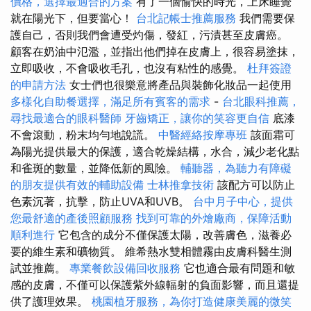
價格，選擇最適合的方案
有了一個愉快的時光，上床睡覺
就在陽光下，但要當心！
台北記帳士推薦服務
我們需要保
護自己，否則我們會遭受灼傷，發紅，污漬甚至皮膚癌。
顧客在奶油中氾濫，並指出他們掉在皮膚上，很容易塗抹，
立即吸收，不會吸收毛孔，也沒有粘性的感覺。
杜拜簽證
的申請方法
女士們也很樂意將產品與裝飾化妝品一起使用
多樣化自助餐選擇，滿足所有賓客的需求
-
台北眼科推薦，
尋找最適合的眼科醫師
牙齒矯正，讓你的笑容更自信
底漆
不會滾動，粉末均勻地說謊。
中醫經絡按摩專班
該面霜可
為陽光提供最大的保護，適合乾燥結構，水合，減少老化點
和雀斑的數量，並降低新的風險。
輔聽器，為聽力有障礙
的朋友提供有效的輔助設備
士林推拿技術
該配方可以防止
色素沉著，抗擊，防止UVA和UVB。
台中月子中心，提供
您最舒適的產後照顧服務
找到可靠的外燴廠商，保障活動
順利進行
它包含的成分不僅保護太陽，改善膚色，滋養必
要的維生素和礦物質。 維希熱水雙相體霧由皮膚科醫生測
試並推薦。
專業餐飲設備回收服務
它也適合最有問題和敏
感的皮膚，不僅可以保護紫外線輻射的負面影響，而且還提
供了護理效果。
桃園植牙服務，為你打造健康美麗的微笑