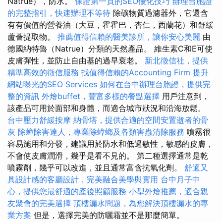
Natrue），防水。
保證第一頁的SEO優化技巧
辦理台胞證
的完整指引，快速辦理不等待
除礦物質過濾器外，它還含
有有價值的營養油（大豆，霍霍巴，杏仁，西蘭花）和舒緩
蘆薈提取物。
推薦值得信賴的醫美診所，讓你安心美麗
由
德國納特魯（Natrue）分類的天然產品。 維生素C和E可使
皮膚彈性，並防止自由基的過早衰老。
新北徵信社，提供
精準高效的徵信服務
找值得信賴的Accounting Firm
提升
網站曝光的SEO Services
如何在台中辦理台胞證，提供完
整的資訊
外燴buffet，豐富多樣的餐點選擇
用戶注意到，
該產品可用於面部和身體，而適合城市狀況和沿海放鬆。
台中壓力舒緩按摩
納骨塔，提供合適的空間安置逝者的骨
灰
除蟑除害達人，專業除蟑螂及各類害蟲清除服務
噴霧很
容易施用和分發，建議用於防水和低過敏性，敏感的皮膚，
不會使皮膚潤滑，幾乎是看不見的。 第二種選擇通常是乾
噴霧劑，幾乎可以改進，並且通常富含抗氧化劑。
舒適又
具設計感的客廳設計，完美融合美學與實用
台中月子中
心，提供您最舒適的產後照顧服務
小型外燴推薦，適合親
友聚會的完美選擇
頂樓漏水問題，為您解決頂樓漏水的專
業方案
但是，選擇完美的防曬霜並不是那麼簡單。