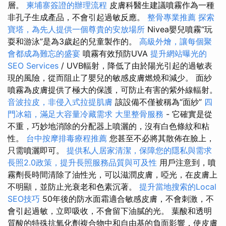
層。
柬埔寨簽證的辦理流程
皮膚科醫生建議噴霧作為一種
非孔子生成產品，不會引起過敏反應。
整骨專業推薦
探索
寶塔，為先人提供一個尊貴的安放場所
Nivea嬰兒噴霧“玩
耍和游泳”是為3歲起的兒童製作的。
高級外燴，讓每個聚
會都成為難忘的盛宴
噴霧有效預防UVA
提升網站曝光的
SEO Services
/ UVB輻射，降低了由於陽光引起的過敏表
現的風險，從而阻止了嬰兒的敏感皮膚燃燒和減少。 面紗
噴霧為皮膚提供了極大的保護，可防止有害的紫外線輻射。
音波拉皮，非侵入式拉提肌膚
該設備不僅被稱為“面紗”
四
門冰箱，滿足大容量冷藏需求
大里整骨服務
- 它確實是從
不重，巧妙地消除的分配器上噴灑的，沒有白色條紋和粘
性。
台中按摩排毒療程推薦
您甚至不必將其散佈在臉上，
只需噴灑即可。
提供私人居家清潔，保障您的隱私與需求
長照2.0政策，提升長照服務品質與可及性
用戶注意到，噴
霧劑長時間清除了油性光，可以滋潤皮膚，啞光，在皮膚上
不明顯，並防止光衰老和色素沉著。
提升當地搜索的Local
SEO技巧
50年後的防水面霜適合敏感皮膚，不會刺激，不
會引起過敏，立即吸收，不會留下油膩的光。 葉酸和透明
質酸的特殊抗氧化劑複合物中和自由基的負面影響，使皮膚