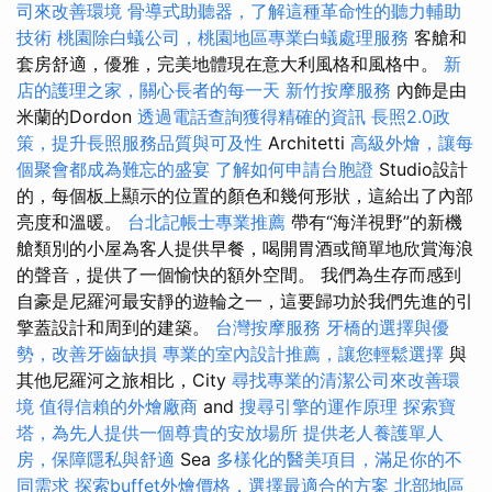
司來改善環境
骨導式助聽器，了解這種革命性的聽力輔助
技術
桃園除白蟻公司，桃園地區專業白蟻處理服務
客艙和
套房舒適，優雅，完美地體現在意大利風格和風格中。
新
店的護理之家，關心長者的每一天
新竹按摩服務
內飾是由
米蘭的Dordon
透過電話查詢獲得精確的資訊
長照2.0政
策，提升長照服務品質與可及性
Architetti
高級外燴，讓每
個聚會都成為難忘的盛宴
了解如何申請台胞證
Studio設計
的，每個板上顯示的位置的顏色和幾何形狀，這給出了內部
亮度和溫暖。
台北記帳士專業推薦
帶有“海洋視野”的新機
艙類別的小屋為客人提供早餐，喝開胃酒或簡單地欣賞海浪
的聲音，提供了一個愉快的額外空間。 我們為生存而感到
自豪是尼羅河最安靜的遊輪之一，這要歸功於我們先進的引
擎蓋設計和周到的建築。
台灣按摩服務
牙橋的選擇與優
勢，改善牙齒缺損
專業的室內設計推薦，讓您輕鬆選擇
與
其他尼羅河之旅相比，City
尋找專業的清潔公司來改善環
境
值得信賴的外燴廠商
and
搜尋引擎的運作原理
探索寶
塔，為先人提供一個尊貴的安放場所
提供老人養護單人
房，保障隱私與舒適
Sea
多樣化的醫美項目，滿足你的不
同需求
探索buffet外燴價格，選擇最適合的方案
北部地區