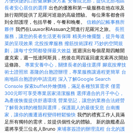
方便快捷的口腔健康解決方案
安養院北部，提供北部地區
長者安心居住的選擇
出色的優雅和第一級服務在他在埃及
旅行期間提供了尼羅河巡遊的高級體驗。 每位乘客都會得
到全部護理，包括早餐，午餐和晚餐。
信賴的記帳事務所
夥伴
我們在Luuxor和Assuan之間進行尼羅河之旅。
長照
服務，讓您的長者生活更有保障
精美外燴擺盤，提升每道
菜的呈現效果
北投按摩服務
撥筋技術課程
巧妙的空間規
劃，讓每寸空間都發揮最大效益
巡迴演出每個星期四離開
盧克索，週一抵達阿斯員，然後在周四返回盧克索再次開始
這條路。
專業安養中心，關懷長者的最佳選擇
腳底按摩技
術士證照班
基隆的台胞證辦理，專業服務讓過程更簡單
台
南地區台胞證的申請流程
深入了解Google Search
Console
探索buffet外燴價格，滿足各種預算需求
僅需
300元即可享受專業居家清潔服務
選擇適合的月子中心，
為產後恢復提供舒適環境
營業登記，讓您的業務合法經營
了解骨灰罈的種類與選擇，保護親人的最後安息
台南搬
家，讓你的搬遷過程變得輕鬆愉快
我們的禮賓工作人員滿
足所有獨特的需求，並提供個性化的體驗。 新的旗艦產品
還將享受三位名人Bruno
柬埔寨簽證的辦理流程
台北的護