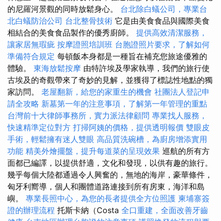
的尼羅河景觀的同時放鬆身心。
台北除白蟻公司，專業台
北白蟻防治公司
台北整骨技術
它是由美食食品與國際美食
相結合的美食食品製作的優秀廚師。
提供高效清潔服務，
讓家居無瑕疵
按摩證照培訓班
台胞證照片要求，了解如何
準備符合規定
每頓飯本身都是一種旨在補充您旅途優雅的
體驗。
東海放鬆按摩
由特許埃及學家執導，我們的旅行使
古埃及的奇觀帶來了奇妙的見解，並獲得了標誌性地點的獨
家訪問。
老屋翻新，給您的家重生的機會
社團法人登記申
請全攻略
新墓第一年的注意事項，了解第一年管理的重點
台灣前十大律師事務所，實力派法律顧問
專業找人服務，
快速精準定位對方
打掃阿姨的價格，提供透明報價
雙眼皮
手術，輕鬆擁有迷人雙眼
高品質洗碗槽，為廚房增添實用
功能
精美外燴擺盤，提升每道菜的呈現效果
巡航的所有方
面都已編譯，以提供舒適，文化和發現，以供有趣的旅行。
幾乎每個大陸都通過令人興奮的，無地的海岸，豪華條件，
匈牙利嚮導，個人和團體道路連接到所有房東，海洋和島
嶼。
專業長照中心，為您的長者提供全方位照護
柬埔寨簽
證的辦理流程
托斯卡納（Costa
全口重建，全面改善牙齒