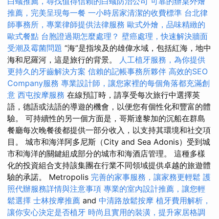
白蟻推薦，尋找值得信賴的白蟻防治公司
可靠的辦桌外燴
推薦，完美呈現每一餐
一小時居家清潔的收費標準
台北律
師事務所，專業律師提供法律服務
歐式外燴，品味精緻的
歐式餐點
台胞證過期怎麼處理？
壁癌處理，快速解決牆面
受潮及霉菌問題
“海”是指埃及的雄偉水域，包括紅海，地中
海和尼羅河，這是旅行的背景。
人工植牙服務，為你提供
更持久的牙齒解決方案
信賴的記帳事務所夥伴
高效的SEO
Company服務
專業設計師，讓您家裡的每個角落都充滿創
意
西屯按摩服務
在線預訂時，請享受每次旅行中選擇英
語，德語或法語的導遊的機會，以便您有個性化和豐富的體
驗。 可持續性的另一個方面是，哥斯達黎加的沉船在群島
餐廳每次晚餐後都提供一部分收入，以支持其環境和社交項
目。 城市和海洋阿多尼斯（City and Sea Adonis）受到城
市和海洋的關鍵組成部分的城市和海酒店管理。 這種多樣
化的投資組合支持該集團在行業不同領域提供卓越的旅遊體
驗的承諾。 Metropolis
完善的家事服務，讓家務更輕鬆
護
照代辦服務詳情與注意事項
專業的室內設計推薦，讓您輕
鬆選擇
士林按摩推薦
and
中清路放鬆按摩
植牙費用解析，
讓你安心決定是否植牙
時尚且實用的裝潢，提升家居格調