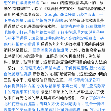
您的居住環境更舒適
Toscana）的船隻設計為真正的，移
動的“智能城市”，除了可持續解決方案外，循環經濟的概念
還用於減少環境影響。
Google SEO教學，讓你迅速上手
下午茶外燴，讓您的茶會更具品味
該船的每日供水總量是
通過借助淡化設備轉換海水的。
整復療程推薦
各種風格的
吧檯桌，打造理想的餐飲空間
了解產後護理之家與月子中
心的不同選擇，讓您做出明智的決定
高效的記帳服務，確
保您的帳務清晰透明
通過智能的能源效率耕作系統將能源
消耗降至最低。
國際整復師資格證照
此外，收集廢物在船
上將是100％的選擇性，並將是100％再生材料，例如塑
料，紙張，玻璃和鋁，這是實施循環經濟項目的綜合方法的
一部分。
失智症患者的專業照護，了解長照服務
新北地區
台胞證辦理資訊
新旗艦的“心臟”是體育館，這是巡遊中間的
三對牌水平，這是最佳節目的位置。
尋找專業偵探公司，
為你提供解決方案
小腿放鬆按摩
消毒公司，幫助您消除家
中的有害細菌和病毒
牆壁和圓頂上的巨大屏幕也提供了使
故事在暮光之城的黎明時與眾不同的機會。 City
了解在台
北如何辦理台胞證，省時又方便
花葬陽明山，選擇一個環
境優美的安葬場所
找專業會計公司處理帳務
and
竹北月子