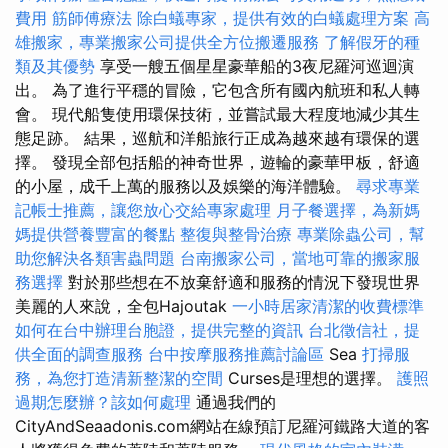
費用
筋師傅療法
除白蟻專家，提供有效的白蟻處理方案
高
雄搬家，專業搬家公司提供全方位搬遷服務
了解假牙的種
類及其優勢
享受一艘五個星星豪華船的3夜尼羅河巡迴演
出。 為了進行平穩的冒險，它包含所有國內航班和私人轉
會。 現代船隻使用環保技術，並嘗試最大程度地減少其生
態足跡。 結果，巡航和洋船旅行正成為越來越有環保的選
擇。 發現全部包括船的神奇世界，遊輪的豪華甲板，舒適
的小屋，成千上萬的服務以及娛樂的海洋體驗。
尋求專業
記帳士推薦，讓您放心交給專家處理
月子餐選擇，為新媽
媽提供營養豐富的餐點
整復與整骨治療
專業除蟲公司，幫
助您解決各類害蟲問題
台南搬家公司，當地可靠的搬家服
務選擇
對於那些想在不放棄舒適和服務的情況下發現世界
美麗的人來說，全包Hajoutak
一小時居家清潔的收費標準
如何在台中辦理台胞證，提供完整的資訊
台北徵信社，提
供全面的調查服務
台中按摩服務推薦討論區
Sea
打掃服
務，為您打造清新整潔的空間
Curses是理想的選擇。
護照
過期怎麼辦？該如何處理
通過我們的
CityAndSeaadonis.com網站在線預訂尼羅河鐵路大道的客