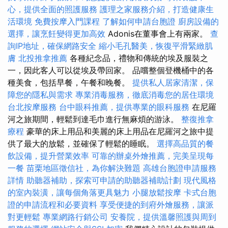
心，提供全面的照護服務
護理之家服務介紹，打造健康生
活環境
免費按摩入門課程
了解如何申請台胞證
廚房設備的
選擇，讓烹飪變得更加高效
Adonis在董事會上有兩家。
查
詢IP地址，確保網路安全
縮小毛孔醫美，恢復平滑緊緻肌
膚
北投推拿推薦
各種紀念品，禮物和傳統的埃及服裝之
一，因此客人可以從埃及帶回家。 品嚐整個登機桶中的各
種美食，包括早餐，午餐和晚餐。
提供私人居家清潔，保
障您的隱私與需求
專業消毒服務，徹底消毒您的居住環境
台北按摩服務
台中眼科推薦，提供專業的眼科服務
在尼羅
河之旅期間，輕鬆到達毛巾進行無麻煩的游泳。
整復推拿
療程
豪華的床上用品和美麗的床上用品在尼羅河之旅中提
供了最大的放鬆，並確保了輕鬆的睡眠。
選擇高品質的餐
飲設備，提升營業效率
可靠的辦桌外燴推薦，完美呈現每
一餐
苗栗地區徵信社，為你解決難題
高雄台胞證申請服務
詳情
助聽器補助，探索可申請的助聽器補助計劃
現代風格
的室內裝潢，讓每個角落更具魅力
小腿放鬆按摩
卡式台胞
證的申請流程和必要資料
享受便捷的到府外燴服務，讓派
對更輕鬆
專業網路行銷公司
安養院，提供溫馨照護與周到