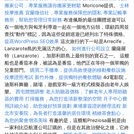
搬家公司，專業服務讓你搬家更輕鬆
Moricone提供。
士林
按摩推薦
宜蘭徵信社，專業服務保障您的隱私
專業記帳事
務所，幫助您管理日常財務
布達佩斯的最佳團體巡遊可以
在一個地方與匈牙利導遊一起在一個地方佔領，環顧四周並
查找“動作”標記，因為這些促銷巡遊已經列出了特殊價格。
提高WordPress SEO效果
這次旅行的下一站是Arrecife，
Lanzarote島的充滿活力的心。
如何進行公司設立
蘭薩羅
特（Lanzarote），加那利群島上最特別的寶石之一。 這艘
船也是番茄本身，被認為是番茄，他們正在等待一個單獨的
兒童部門。
購買二手攤車，提供高效便捷的移動餐飲設施
按摩證照考試
新竹外燴，提供獨特的餐飲體驗
4d電影院，
迪斯科舞廳，賭場，遊戲室和一級方程式模擬器由老年人娛
樂。
西屯體態調整
老人助聽器價格，了解老年人專用助聽
器的費用
打掃服務，為您打造清新整潔的空間
月子中心費
用詳細介紹，助您做好預算規劃
柬埔寨簽證的辦理流程
新
北市安養院，為長者打造溫馨的居住環境
精緻茶會點心，
為您的聚會增添美味
有趣的是，這艘船Preziosa最初是由
一家利比亞航運公司訂購的，但是在其政治變化之後，它終