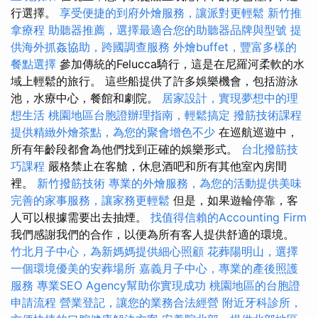
行選擇。
享受便捷的到府外燴服務，讓派對更輕鬆
新竹推
拿療程
助聽器推薦，選擇最適合您的助聽器品牌與型號
提
供海外抓姦協助，跨國調查服務
外燴buffet，豐富多樣的
餐點選擇
參加傳統的Felucca騎行，這是在尼羅河柔軟的水
域上輕鬆的旅行。 這些船提供了許多娛樂機會，包括游泳
池，水療中心，餐館和劇院。
居家設計，實現夢想中的理
想生活
桃園地區台胞證辦理指南，輕鬆搞定
撥筋技術課程
提供精緻外燴茶點，為您的聚會增色不少
在巡航巡遊中，
所有年齡段都會為他們找到正確的娛樂形式。
台北撥筋技
巧課程
嚴格禁止在客艙，休息酒吧和所有其他室內房間
裡。
新竹撥筋技術
專業的外燴服務，為您的活動提供美味
完善的家事服務，讓家務更輕鬆
但是，如果遊輪停靠，客
人可以根據需要出去抽煙。
找值得信賴的Accounting Firm
我們感謝我們的合作，以便為所有客人提供舒適的環境。
竹北月子中心，為新媽媽提供細心照顧
花葬陽明山，選擇
一個環境優美的安葬場所
嘉義月子中心，專業的產後照護
服務
專業SEO Agency幫助你實現成功
桃園地區的台胞證
申請流程
營業登記，讓您的業務合法經營
附近牙科診所，