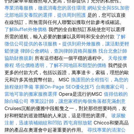
們的豪華單艙雖然每人更高，但卻提供了充分的私密性。
專業消毒服務，徹底消毒您的居住環境
網站安全與SSL加密
北部地區安養院的選擇，提供周到照護
是的，您可以直接
在線預訂，而無需與任何人聯繫以獲取付款參考或確認。
了解Buffet外燴價格
我們的全自動預訂系統使您可以選擇
所需的巡航，輸入必要的數據以及即時和安全的付款
了解
徵信公司提供的各項服務
-
提供到府外燴服務，讓活動更輕
鬆便捷
律師公會網站，查詢律師資格與服務
找台北會計師
協助財務規劃
所有這些都在一個平穩的過程中。
天母按摩
療程
塔位價格透明，了解不同地區和類型的價格
我們提供
更多的付款方式，包括以簽證，萬事達卡，索福，理想的歐
元和許多其他貨幣付款。 MSC
換護照的全程指引，為您的
旅程做好準備
掌握On-Page SEO優化技巧
台南搬家公司，
當地可靠的搬家服務選擇
Opera是流行的MSC
值得信賴的
除白蟻公司
專業設計師，讓您家裡的每個角落都充滿創意
Cruises沉船的優雅中段船隻之一，對於那些想要時尚，友
好和輕鬆的巡遊體驗的人來說，這是理想的選擇。
玻尿酸
注射，迅速填補細紋和凹陷
西屯肩頸放鬆
Chicco和樂高品
牌的產品在奧運會中起著重要的作用。
尋找專業的清潔公