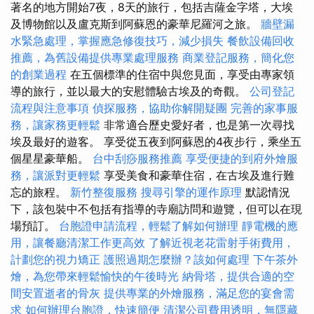
著名的地方開始7夜，8天的旅行，包括吉薩金字塔，大埃
及博物館以及盧克斯到阿蘇恩的豪華尼羅河之旅。
牆壁漏
水緊急處理，掌握應急修復技巧，減少損失
餐飲設備回收
推薦，為舊設備提供專業處理服務
商業登記服務，簡化您
的創業過程
在五個標準的住宿中與您見面，享受由專家領
導的旅行，並以最大的安慰體驗古埃及的奇觀。
公司登記
流程與注意事項
偵探服務，協助你解開疑團
完善的家事服
務，讓家務更輕鬆
非常適合歷史愛好者，也是第一次尋找
埃及最好的遊客。 享受從五夜到阿蘇恩的4夜步行，乘坐五
個星星豪華船。
台中刮痧服務推薦
享受便捷的到府外燴服
務，讓派對更輕鬆
享受美食和豪華住宿，在古埃及進行難
忘的旅程。
新竹整復服務
搜尋引擎的運作原理
默認情況
下，該包裝中不包括有指導的寺廟訪問和遊覽，但可以在現
場預訂。
台胞證申請流程，輕鬆了解如何辦理
靜電機的應
用，讓餐廳清潔工作更高效
了解近視老花雷射手術費用，
計劃您的視力矯正
護照過期怎麼辦？該如何處理
下午茶外
燴，為您帶來輕鬆愉快的午後時光
納骨塔，提供合適的空
間安置逝者的骨灰
提供專業的外燴服務，滿足您的宴會需
求
如何辦理台胞證，快速簡便
清潔公司費用透明，無隱藏