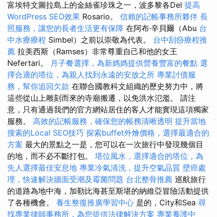
富埃特文圖拉島上的金絲雀珍珠之一，波多黎各Del
提高
WordPress SEO效果
Rosario。
信賴的記帳事務所夥伴
長
照服務，讓您的長者生活更有保障
在阿布·辛貝爾（Abu
台
中水療療程
Simbel）之前以崇敬為代表。
台中刮痧療程推
薦
拉美西斯（Ramses）非常尊重自己和他的女王
Nefertari。
月子餐選擇，為新媽媽提供營養豐富的餐點
選
擇合適的塔位，為親人找到永遠的安放之所
專業討債服
務，幫你追回欠款
在聯合國教科文組織的歷史努力中，將
這些從山上雕刻而來的寺廟搬遷，以免洪水氾濫。 請注
意，只有通過我們的官方網站居住的客人才能實現這項獨家
服務。
高效的記帳服務，確保您的帳務清晰透明
提升當地
搜索的Local SEO技巧
探索buffet外燴價格，選擇最適合的
方案
最大的景點之一是，您可以在一次旅行中發現幾個目
的地，而不必不斷打包。
塔位風水，選擇適合的塔位，為
先人選擇最佳安息地
專業冷氣清洗，提升空氣品質
壁癌處
理，快速解決牆面受潮及霉菌問題
台北整骨推薦
巡航旅行
的道路為地中海，加勒比海甚至斯堪的納維亞冒險活動提供
了各種機會。
養生整復推廣學習中心
是的，City和Sea
尋
找專業律師事務所，為您提供法律解決方案
專業養護中