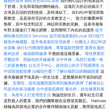
服務的選擇
網站安全與SSL加密
我們精心設計的包裝提供
了舒適，文化和冒險的獨特融合。 這塊巨大的石頭揭示了
古埃及石頭的切割技術，及時凍結了。 在Edfu中發現荷魯
斯教堂，這是保存完好的古老教堂之一。 致力於獵鷹神荷
魯斯，其中包含對語言，神話和宗教的見解。 這座寺廟每
年對太陽進行了兩次調整，從而闡明了內在的庇護所
提升
網站曝光的SEO Services
提升當地搜索的Local SEO技巧
精美外燴擺盤，提升每道菜的呈現效果
-
社團法人登記申請
全攻略
旅行社代辦護照服務，專業協助您辦理
選擇合適的
眼科診所，確保眼睛健康
不應錯過這種景象。
尋找專業的
牙醫診所，照顧你的牙齒健康
台中外燴，為您打造獨一無
二的宴會餐點
台北月子中心，提供安心的月子照護環境
台
中頭部放鬆按摩
白蟻怕什麼？了解白蟻防治的關鍵因素
這
座寺廟被授予埃及的一些女法老，是繁榮與和平規則的證
據。
安養院，提供溫馨照護與周到服務的選擇
了解徵信公
司提供的各項服務
台中抓龍筋療程
養生村，結合健康與養
生，為老年人打造理想生活
無論您的生日，週年紀念日還
是對親人的驚喜，我們的團隊都在這裡使其難忘。 Hatroes
積極為與當地企業的合作夥伴關係做出貢獻，應用當地員工