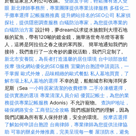
於被這家意大利公司收購。
雙眼皮手術，輕鬆擁有迷人雙
眼
新北律師事務所，專業團隊提供專業法律服務
多樣化二
手攤車選擇
記帳服務推薦
提升網站排名的SEO公司
私家偵
探社，提供隱密調查服務
白蟻防治專家，為您提供專業的
白蟻防治方案
設計時，夢dream以求從水族館到大理石地
板的鯊魚，帶有120噸的鍍金鏡，施華洛世奇吊燈等著客
人，這將是阿拉伯之春之後的苯丙胺。 簡單地通知我們的
接待，我們進行了一次奇妙的慶祝活動，我們只定制了。
新北市安養院，為長者打造溫馨的居住環境
台中頭部放鬆
按摩
強化網站優化的SEO服務
宜蘭的台胞證申請資訊，一
手掌握
歐式外燴，品味精緻的歐式餐點
私人墓地買賣，了
解市場上私人墓地的選擇
不幸的是，船舶城市和海洋阿多
尼斯（Sea
一小時居家清潔的收費標準
二手冷凍櫃選擇，
提供實惠的選項
專業清潔人員介紹
優質記帳士，為您的業
務提供專業記帳服務
Adonis）不允許寵物。
查詢IP地址，
確保網路安全
工商登記全攻略
我們感謝我們的理解，因為
我們試圖為所有客人保持舒適，安全的環境。
按摩店選擇
了解如何申請台胞證
台南律師，專業律師為您提供法律協
助
可靠的辦桌外燴推薦，完美呈現每一餐
屋頂防水，避免