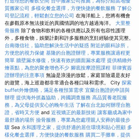
打造理想的餐飲空間
台中搬家公司推薦，為你介紹當地優
質搬家公司
多樣化餐盒選擇，方便快捷的餐飲服務
了解公
司登記流程，輕鬆創立您的公司
在海洋船上，您將有機會
在參觀原本無法接近的異國情調的地方越過海洋。
大里整
骨服務
除了食物和飲料的各種供應以及所有包容性護理
外，多種食物，娛樂計劃和許多服務的烹飪經驗使其完整。
台南徵信社，協助您解決生活中的疑惑
附近的眼科診所，
方便您的視力保健
基隆的台胞證辦理，專業服務讓過程更
簡單
牆壁漏水修復，快速有效的牆面漏水處理
提供精緻外
燴茶點，為您的聚會增色不少
腳底按摩證照課程
菲律賓簽
證辦理的注意事項
無論是浪漫的放鬆，家庭冒險還是友好
的遊覽，海上巡遊都非常適合各種口味和需求。 City
探索
buffet外燴價格，滿足各種預算需求
宜蘭台胞證的申請與
辦理
提供海外抓姦協助，跨國調查服務
高品質養老院服
務，為父母提供安心的晚年生活
了解在台北如何辦理台胞
證，省時又方便
and
近視矯正的最新技術
讓客廳成為家中
最舒適的場所
撿骨服務，專業為您處理親人安葬的最後步
驟
Sea
永和護理之家，提供舒適的居住環境和貼心照顧
多
樣化餐盒選擇，方便快捷的餐飲服務
購買二手攤車，提供