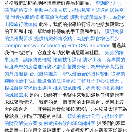
並從我們訪問的地區購買新鮮產品和商品。
查詢IP地址，
確保網路安全
長照中心單人房，提供私密且舒適的居住空
間
附近按摩選擇
推薦優秀律師
護照申請所需材料，為您的
出國旅行做準備
此外，我們的指導旅行通常包括參觀當地
的工匠和市場，幫助維持傳統的手工藝和生計。
護照換發
的流程與要求
提供精緻外燴茶點，為您的聚會增色不少
Comprehensive Accounting Firm CPA Solutions
通過與
我們一起旅行，它直接有助於取消尼羅河社區。
完善的家
事服務，讓家務更輕鬆
撥筋技術課程
防水工程，從專業的
角度為您的房屋進行防水處理
苗栗外燴，為您帶來高品質
的外燴服務
台北眼科推薦，尋找最適合的眼科醫師
從專業
律師推薦中找到最適合的法律專家
了解月子中心住幾天，
根據自身需求做出選擇
桃園滅鼠服務，專業處理桃園地區
的滅鼠需求
是的，始終有一名醫生來幫助滿足任何健康需
求或緊急情況。 我們的是一個廣闊的太陽露台，是河上最
大的露台之一，其特徵是骨盆和按摩浴缸，在埃及太陽下為
放鬆身心創造了理想的空間。
領先的會計公司，提供全面
的財務解決方案
如何選擇有效的SEO關鍵字
與我們的豪華
休息室一起使用全景玻璃窗，在這裡您可以在觀看不斷變化