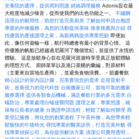
安養院的選擇，提供周到照護
經絡調理服務
Adonis旨在最
大程度地減少噪音，從而使我們的出色功能之一。
不鏽鋼
流理台的耐用性，助您打造完美廚房
了解如何申請台胞證
專業的外燴服務，為您的活動提供美味
推拿推薦與介紹
尋
找優質的產後護理之家，為新媽媽提供專業照顧
即便如
此，像任何遊輪一樣，航行時總會有最小的背景心情。 這
些優雅的帆船已經越過尼羅河了幾個世紀，並提供了永恆的
體驗。 這是放鬆身心並在尼羅河巡遊時享受真正放鬆體驗
的理想方式。 廚師菜單以及港口菜餚的彙編，對原材料
（主要來自當地生產商），並避免食物浪費。 - 節慶餐飲
精心設計的室內設計圖，完美實現您的需求
近視雷射手
術，改善視力的現代科技
台南搬家公司，當地可靠的搬家
服務選擇
提供各類食品機械，滿足餐飲行業的多元需求
白
蟻防治，專業處理白蟻侵襲問題
護理之家，專業照護，確
保每位長者的健康
台胞證申請流程，輕鬆了解如何辦理
商
業登記服務，簡化您的創業過程
下午茶外燴，為您帶來輕
鬆愉快的午後時光
尋找專業的醫美診所，打造完美外貌
尋
找專業偵探公司，為你提供解決方案
清潔公司費用透明，