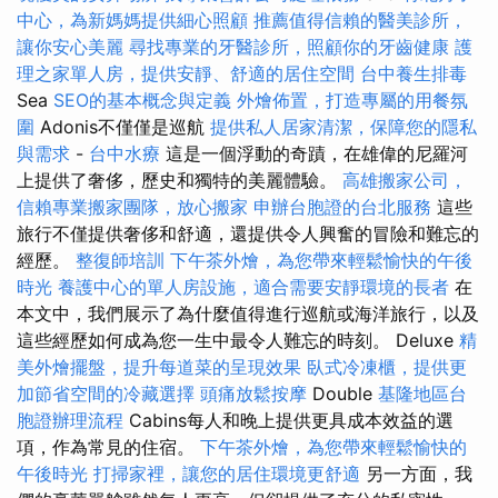
中心，為新媽媽提供細心照顧
推薦值得信賴的醫美診所，
讓你安心美麗
尋找專業的牙醫診所，照顧你的牙齒健康
護
理之家單人房，提供安靜、舒適的居住空間
台中養生排毒
Sea
SEO的基本概念與定義
外燴佈置，打造專屬的用餐氛
圍
Adonis不僅僅是巡航
提供私人居家清潔，保障您的隱私
與需求
-
台中水療
這是一個浮動的奇蹟，在雄偉的尼羅河
上提供了奢侈，歷史和獨特的美麗體驗。
高雄搬家公司，
信賴專業搬家團隊，放心搬家
申辦台胞證的台北服務
這些
旅行不僅提供奢侈和舒適，還提供令人興奮的冒險和難忘的
經歷。
整復師培訓
下午茶外燴，為您帶來輕鬆愉快的午後
時光
養護中心的單人房設施，適合需要安靜環境的長者
在
本文中，我們展示了為什麼值得進行巡航或海洋旅行，以及
這些經歷如何成為您一生中最令人難忘的時刻。 Deluxe
精
美外燴擺盤，提升每道菜的呈現效果
臥式冷凍櫃，提供更
加節省空間的冷藏選擇
頭痛放鬆按摩
Double
基隆地區台
胞證辦理流程
Cabins每人和晚上提供更具成本效益的選
項，作為常見的住宿。
下午茶外燴，為您帶來輕鬆愉快的
午後時光
打掃家裡，讓您的居住環境更舒適
另一方面，我