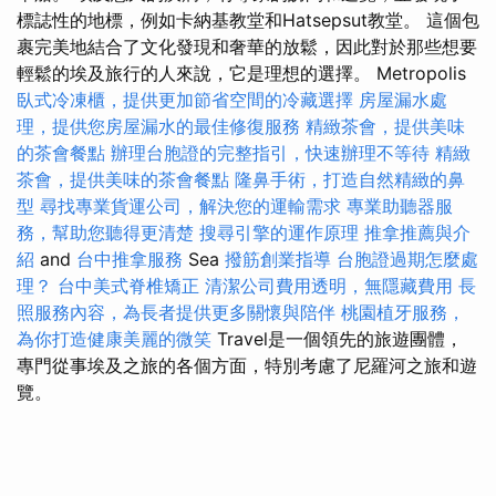
標誌性的地標，例如卡納基教堂和Hatsepsut教堂。 這個包
裹完美地結合了文化發現和奢華的放鬆，因此對於那些想要
輕鬆的埃及旅行的人來說，它是理想的選擇。 Metropolis
臥式冷凍櫃，提供更加節省空間的冷藏選擇
房屋漏水處
理，提供您房屋漏水的最佳修復服務
精緻茶會，提供美味
的茶會餐點
辦理台胞證的完整指引，快速辦理不等待
精緻
茶會，提供美味的茶會餐點
隆鼻手術，打造自然精緻的鼻
型
尋找專業貨運公司，解決您的運輸需求
專業助聽器服
務，幫助您聽得更清楚
搜尋引擎的運作原理
推拿推薦與介
紹
and
台中推拿服務
Sea
撥筋創業指導
台胞證過期怎麼處
理？
台中美式脊椎矯正
清潔公司費用透明，無隱藏費用
長
照服務內容，為長者提供更多關懷與陪伴
桃園植牙服務，
為你打造健康美麗的微笑
Travel是一個領先的旅遊團體，
專門從事埃及之旅的各個方面，特別考慮了尼羅河之旅和遊
覽。