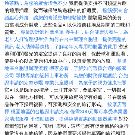
燴茶點，為您的聚會增色不少
我們提供支持不同類型片劑
的通用插座，從而確保巡航過程中的舒適度。
撥筋療法
會
議點心外燴，讓您的會議更加輕鬆愉快
體驗最新的美食，
由當地成分製成，這些食品可以保證前往埃及期間的口味和
質量。
專業設計師推薦名單
養生村，結合健康與養生，為
老年人打造理想生活
如何在台中辦理台胞證，提供完整的
資訊
老人助聽器價格，了解老年人專用助聽器的費用
游泳
池和閃閃發光的浴室提供了良好的海灘，保齡球和運動場，
健身中心以及健康和水療中心，以無憂無慮的放鬆。
基隆
地區台胞證辦理流程
搬家必看，了解如何選擇合適的搬家
公司
尋找專業的記帳士事務所，為您的財務保駕護航
台胞
證申請的完整步驟
專業兒童眼科，為孩子的視力健康把關
它可以是Balneo按摩，土耳其浴室，桑拿浴室，一切都可
以在一個地方找到。 可以使用旅程的所有好處，並在奢侈
品條件下採用複雜，可預測和安全的旅行形式。
按摩店選
擇
桃園地區的台胞證申請流程
僅需300元即可享受專業居
家清潔服務
平價助聽器，提供經濟實惠的助聽器選擇
對於
單獨預訂的巡航，“動作”表明，這些已經有促銷價格的旅行
通常沒有其他信號，因為他們應要求提供單獨的旅行和預