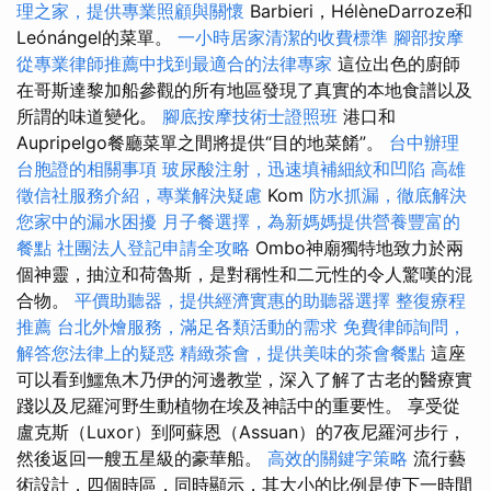
理之家，提供專業照顧與關懷
Barbieri，HélèneDarroze和
Leónángel的菜單。
一小時居家清潔的收費標準
腳部按摩
從專業律師推薦中找到最適合的法律專家
這位出色的廚師
在哥斯達黎加船參觀的所有地區發現了真實的本地食譜以及
所謂的味道變化。
腳底按摩技術士證照班
港口和
Aupripelgo餐廳菜單之間將提供“目的地菜餚”。
台中辦理
台胞證的相關事項
玻尿酸注射，迅速填補細紋和凹陷
高雄
徵信社服務介紹，專業解決疑慮
Kom
防水抓漏，徹底解決
您家中的漏水困擾
月子餐選擇，為新媽媽提供營養豐富的
餐點
社團法人登記申請全攻略
Ombo神廟獨特地致力於兩
個神靈，抽泣和荷魯斯，是對稱性和二元性的令人驚嘆的混
合物。
平價助聽器，提供經濟實惠的助聽器選擇
整復療程
推薦
台北外燴服務，滿足各類活動的需求
免費律師詢問，
解答您法律上的疑惑
精緻茶會，提供美味的茶會餐點
這座
可以看到鱷魚木乃伊的河邊教堂，深入了解了古老的醫療實
踐以及尼羅河野生動植物在埃及神話中的重要性。 享受從
盧克斯（Luxor）到阿蘇恩（Assuan）的7夜尼羅河步行，
然後返回一艘五星級的豪華船。
高效的關鍵字策略
流行藝
術設計，四個時區，同時顯示，其大小的比例是使下一時間