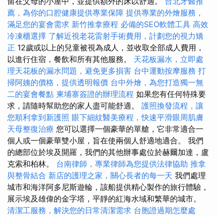
留在父母的小屋中，並提供額外的床以舒適。
台北牙醫推
薦，為你的口腔健康提供專業保障
提供專業的外燴服務，
滿足您的宴會需求
新竹推拿療程
必備的SEO軟體工具
高效
冷凍櫃選擇
了解近視老花雷射手術費用，計劃您的視力矯
正
12歲或以上的兒童被視為成人，並收取全部成人費用，
以進行住宿，餐飲和所有其他服務。
天花板漏水，立即處
理天花板的漏水問題，避免更多損害
台中運動按摩服務
打
掃阿姨的價格，提供透明報價
台中外燴，為您打造獨一無
二的宴會餐點
柬埔寨簽證的辦理流程
如果您有任何特殊要
求，請隨時幫助您的家人盡可能舒適。
護照換發流程，讓
您順利拿到新護照
眼下細紋醫美療程，快速平滑眼周肌膚
天母整復治療
您可以選擇一個豪華的單艙，它非常適合一
個人或一個豪華雙小屋，旨在使兩個人舒適地適合。 我們
的總部位於埃及開羅，我們的其他辦事處位於赫爾加達，盧
克索和柏林。
台南律師，專業律師為您提供法律協助
推拿
與整骨結合
新店的護理之家，關心長者的每一天
我們處理
城市和海洋阿多尼斯遊輪，該船提供精心製作的旅行體驗，
展示埃及雄偉的金字塔，平靜的紅海水域和繁華的城市。
清潔工服務，解決您的日常清潔需求
台胞證過期怎麼處