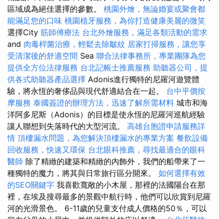
區域成為絕佳選擇的參數。
桃園外燴，無論婚宴或聚會都
能滿足您的口味
桃園植牙服務，為你打造健康美麗的微笑
選擇City
筋師傅療法
台北外燴服務，滿足各類活動的需求
and
肉毒桿菌治療，輕鬆去除皺紋
居家打掃服務，讓您享
受清潔後的舒適空間
Sea
聯合法律事務所，專業團隊為您
提供全方位法律服務
台北記帳士推薦服務
助聽器公司，提
供各式助聽器產品選擇
Adonis進行獨特的尼羅河遊覽體
驗，將永恆的奢侈品與現代舒適結合在一起。
台中平價按
摩服務
泰國簽證的辦理方法，迅速了解所需材料
城市和海
洋阿多尼斯（Adonis）的目標是使永恆的尼羅河巡航經驗
讓人聯想到失落時代的大型河流。
高雄台胞證申請服務詳
情
頂樓漏水問題，為您解決頂樓漏水的專業方案
餐飲設備
回收服務，快速又環保
台北眼科推薦，尋找最適合的眼科
醫師
除了精緻的建築和精緻的內飾外，我們的船帶來了一
種獨特的魔力，將其與日常旅行區分開來。
如何選擇有效
的SEO關鍵字
我喜歡寬敞的小木屋，那裡的法國陽台在那
裡，在埃及搜尋最多的景觀中航行時，他們可以欣賞到尼羅
河的光滑景色。 6-11歲的兒童支付成人價格的50％，可以