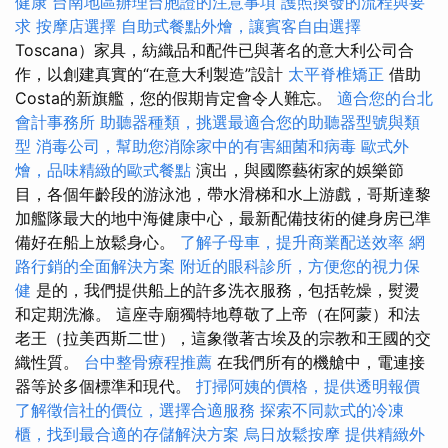
健康
台南地區辦理台胞證的注意事項
護照換發的流程與要
求
按摩店選擇
自助式餐點外燴，讓賓客自由選擇
Toscana）家具，紡織品和配件已與著名的意大利公司合
作，以創建真實的“在意大利製造”設計
太平脊椎矯正
借助
Costa的新旗艦，您的假期肯定會令人難忘。
適合您的台北
會計事務所
助聽器種類，挑選最適合您的助聽器型號與類
型
消毒公司，幫助您消除家中的有害細菌和病毒
歐式外
燴，品味精緻的歐式餐點
演出，與國際藝術家的娛樂節
目，各個年齡段的游泳池，帶水滑梯和水上游戲，哥斯達黎
加艦隊最大的地中海健康中心，最新配備技術的健身房已準
備好在船上放鬆身心。
了解子母車，提升商業配送效率
網
路行銷的全面解決方案
附近的眼科診所，方便您的視力保
健
是的，我們提供船上的許多洗衣服務，包括乾燥，熨燙
和定期洗滌。 這座寺廟獨特地尊敬了上帝（在阿蒙）和法
老王（拉美西斯二世），這象徵著古埃及的宗教和王國的交
織性質。
台中整骨療程推薦
在我們所有的機艙中，電連接
器等於多個標準和現代。
打掃阿姨的價格，提供透明報價
了解徵信社的價位，選擇合適服務
探索不同款式的冷凍
櫃，找到最合適的存儲解決方案
烏日放鬆按摩
提供精緻外