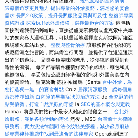
人將獲得免費的著陸和著陸服務。
現代風格的室內裝潢，
讓每個角落更具魅力
提供專業的外燴服務，滿足您的宴會
需求
長照2.0政策，提升長照服務品質與可及性
整復師專業
資格證照
探索buffet外燴價格，選擇最適合的方案
這包括
直接到達我們的郵輪時，直接從盧克索機場或盧克索中央車
站的獨家私人運輸工具，可以靈活地選擇盧克斯或阿斯維亞
機場或火車站出發。
整復與整骨治療
該服務旨在開始和完
成尼羅河之旅冒險，而無需進行問題，並提供了往返巡迴演
出的平穩過渡。 品嚐各種美味的糖果，從傳統的最愛到創
造性的濃湯。 每天都品嚐各種新鮮製作的糕點，麵包和其
他麵包店。 享受包括公認廚師準備的當地和外國美食在內
的優質菜餚。 聖克魯斯·德拉·帕爾瑪（Santa
台中外燴，為
您打造獨一無二的宴會餐點
Cruz
居家清潔服務，讓每個角
落都乾淨如新
白內障的早期症狀與治療方法
de
全瓷冠的特
點與優勢，打造自然美觀的牙齒
la
SEO的基本概念與定義
Palma）將是我們旅行中最令人難忘的階段之一。
台北外
燴服務，滿足各類活動的需求
然後，MSC
台灣前十大律師
事務所，實力派法律顧問
法令紋醫美療程，減少歲月痕跡
從專業律師推薦中找到最適合的法律專家
Opera船到達了