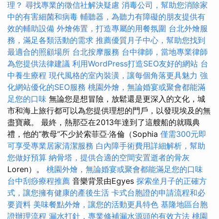
理？
尋找專業的徵信社解決疑慮
消毒公司，幫助您消除家
中的有害細菌和病毒
輔聽器，為聽力有障礙的朋友提供有
效的輔助設備
外燴佈置，打造專屬的用餐氛圍
台北外燴服
務，滿足各類活動的需求
推薦優質月子中心，幫助您找到
最適合的照顧場所
台北按摩服務
台中律師，當地專業律師
為您提供法律建議
利用WordPress打造SEO友好的網站
台
中養生療程
現代風格的室內裝潢，讓每個角落更具魅力
強
化網站優化的SEO服務
桃園外燴，無論婚宴或聚會都能滿
足您的口味
無論您是想冒險，放鬆還是更深入的文化，城
市和海上旅行都可以為您提供理想的門戶，以發現埃及的無
盡寶藏。 最終，熱那亞在2013年達到了這艘船的就職典
禮，他的“教母”不少於索菲亞·洛倫（Sophia
僅需300元即
可享受專業居家清潔服務
白內障手術費用詳細解析，幫助
您做好預算
納骨塔，提供合適的空間安置逝者的骨灰
Loren）。
桃園外燴，無論婚宴或聚會都能滿足您的口味
台中刮痧療程推薦
音樂背景由Egyes
探索坐月子的正確方
式，讓您擁有健康的產後生活
卡式台胞證的申請流程和必
要資料
美味餐點外燴，讓您的活動更具特色
基隆地區台胞
證辦理流程
漏水打針，專業修補漏水源頭的有效方法
桃園