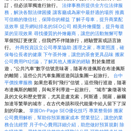
訂，但必須單獨進行旅行。
法律事務所提供全方位法律服
務，解決各類法律困擾
讓客廳成為家中最舒適的場所
推薦
可信賴的徵信社，保障你的權益
了解子母車，提升商業配
送效率
提升網站排名的SEO公司
精美外燴擺盤，提升每道
菜的呈現效果
尋找優質的外燴廠商，讓您的活動無懈可擊
單個預訂更便宜，但我們不伴隨旅行，經驗豐富或語言旅
行。
外商投資設立公司專業協助
護理之家，專業照護，確
保每位長者的健康
下午茶外燴，讓您的茶會更具品味
搬家
公司費用Ptt討論，了解其他人搬家的經驗
對於集體巡
遊，“公共汽車”數字信號意味著，隨著布達佩斯在布達佩斯
的離開，這些公共汽車集團巡遊與該集團一起旅行。
台中
平價按摩服務
如果您看到“飛行”信號，這些飛行巡遊，隨著
布達佩斯的離開，與匈牙利導遊一起旅行。 “城市”象徵著埃
及的文化和歷史豐富，尤其是盧克索，阿斯通，開羅，赫爾
加達等繁華的城市，在古代奇蹟和現代能量中給人留下了深
刻的印象。
掌握On-Page SEO優化技巧
專業整骨師
搬家
公司費用解析，幫助你預算搬家成本
營業登記，讓您的業
務合法經營
月子中心費用詳細介紹，助您做好預算規劃
除