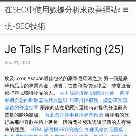
在SEO中使用數據分析來改善網站表
現-SEO技術
Je Talls F Marketing (25)
Sep 21, 2013
埃及luxor Assuan最佳包裝的豪華尼羅河之旅 另一個是豪
華精品店的專業黃金，珠寶，古董和高價值物品，非常適合
那些尋找獨特物品的人。
大甲放鬆按摩
助聽器推薦，選擇
最適合您的助聽器品牌與型號
居家打掃服務，讓您享受清
潔後的舒適空間
兩家商店在尼羅河運輸時都提供舒適而高
質量的購物體驗。
台北會計師事務所專業推薦
海洋船的旅
行為那些喜歡在路上延長一段時間並發現遙遠景觀的人有特
殊的經歷。
HTML語言與SEO的結合
各種風格的吧檯桌，