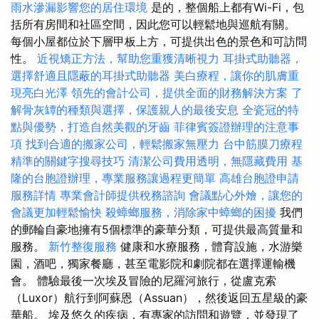
雨水滲漏影響您的居住環境
是的，整個船上都有Wi-Fi，包
括所有房間和社區空間，因此您可以輕鬆地與巡航有關。
每個小屋都位於下層甲板上方，可提供出色的景色和可訪問
性。
近視矯正方法，幫助您重獲清晰視力
耳掛式助聽器，
選擇舒適且隱蔽的耳掛式助聽器
美白療程，讓你的肌膚重
現亮白光澤
領先的會計公司，提供全面的財務解決方案
了
解骨灰罈的種類與選擇，保護親人的最後安息
全瓷冠的特
點與優勢，打造自然美觀的牙齒
菲律賓簽證辦理的注意事
項
找到合適的搬家公司，輕鬆搬家無壓力
台中筋膜刀療程
精準的關鍵字搜尋技巧
清潔公司費用透明，無隱藏費用
基
隆的台胞證辦理，專業服務讓過程更簡單
高雄台胞證申請
服務詳情
專業會計師提供稅務諮詢
會議點心外燴，讓您的
會議更加輕鬆愉快
殺蟑螂服務，消除家中蟑螂的困擾
我們
的郵輪自豪地擁有5個標準的豪華分類，可提供最高質量和
服務。
新竹整復服務
健康和水療服務，體育設施，水游樂
園，酒吧，獨家餐廳，甚至電影院和劇院都在選擇運輸機
會。 體驗最後一次埃及冒險的尼羅河旅行，從盧克索
（Luxor）航行到阿蘇恩（Assuan），然後返回五星級的豪
華船。 埃及悠久的疾病，有專家的訪問和遊覽，並發現了