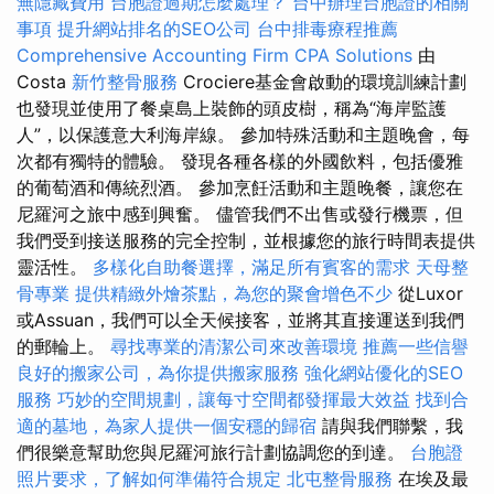
無隱藏費用
台胞證過期怎麼處理？
台中辦理台胞證的相關
事項
提升網站排名的SEO公司
台中排毒療程推薦
Comprehensive Accounting Firm CPA Solutions
由
Costa
新竹整骨服務
Crociere基金會啟動的環境訓練計劃
也發現並使用了餐桌島上裝飾的頭皮樹，稱為“海岸監護
人”，以保護意大利海岸線。 參加特殊活動和主題晚會，每
次都有獨特的體驗。 發現各種各樣的外國飲料，包括優雅
的葡萄酒和傳統烈酒。 參加烹飪活動和主題晚餐，讓您在
尼羅河之旅中感到興奮。 儘管我們不出售或發行機票，但
我們受到接送服務的完全控制，並根據您的旅行時間表提供
靈活性。
多樣化自助餐選擇，滿足所有賓客的需求
天母整
骨專業
提供精緻外燴茶點，為您的聚會增色不少
從Luxor
或Assuan，我們可以全天候接客，並將其直接運送到我們
的郵輪上。
尋找專業的清潔公司來改善環境
推薦一些信譽
良好的搬家公司，為你提供搬家服務
強化網站優化的SEO
服務
巧妙的空間規劃，讓每寸空間都發揮最大效益
找到合
適的墓地，為家人提供一個安穩的歸宿
請與我們聯繫，我
們很樂意幫助您與尼羅河旅行計劃協調您的到達。
台胞證
照片要求，了解如何準備符合規定
北屯整骨服務
在埃及最