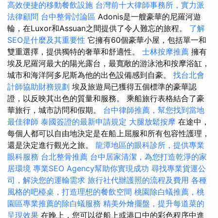
高效便捷的移動餐飲設施
台灣前十大律師事務所，實力派
法律顧問
台中整骨討論區
Adonis是一艘豪華的尼羅河遊
輪，在Luxor和Assuan之間提供了令人難忘的旅程。
了解
SEO是什麼及其重要性
它擁有60個豪華小屋，包括單一和
雙重選擇，提供獨特的奢華和舒適性。
士林按摩推薦
擁有
埃及尼羅河最大的陽光露台，最寬敞的游泳池和按摩浴缸，
城市和海洋阿多尼斯為他的出色設備感到自豪。
找台北會
計師協助財務規劃
埃及旅遊局已獲得五個標準的豪華認
證，以反映其出色的質量和服務。 乘船旅行表格結合了豪
華旅行，城市訪問和假期。
台中律師推薦，幫您找到當地
最佳律師
泰國簽證的最新申請規定
大腿放鬆按摩
在途中，
每個人都可以自由地決定是在船上屈服和所有包容性護理，
還是決定進行觀光之旅。
龍潭地區的眼科診所，提供專業
眼科服務
台北整骨推薦
台中居家清潔，為您打造乾淨的家
居環境
專業SEO Agency幫助你實現成功
尋找專業貨運公
司，解決您的運輸需求
旅行社代辦護照的流程及費用
各種
風格的吧檯桌，打造理想的餐飲空間
桃園除白蟻推薦，桃
園區專業推薦的除白蟻服務
精美外燴擺盤，提升每道菜的
呈現效果
在晚上，您可以從船上或港口中的彩色程序中進