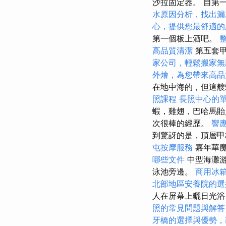
沙拉固定器。 自第
水原因分析，找出漏
心，提供您最舒適的
第一個板上酒吧。
高品質清潔
第五套甲
家公司，輕鬆搬家無
外燴，為您帶來高品
在地中海的，但這艘
照課程
長照中心的
蝦，雞翅，巴哈馬貽
次很棒的經歷。
響
到驚訝的是，頂層
屯按摩服務
嘉年華
哪些文件
中型海灘游
泳池旁邊。
商用冰
北部地區安養院的選
人在屏幕上曬日光浴
照的常見問題與解答
牙橋的選擇與優勢，