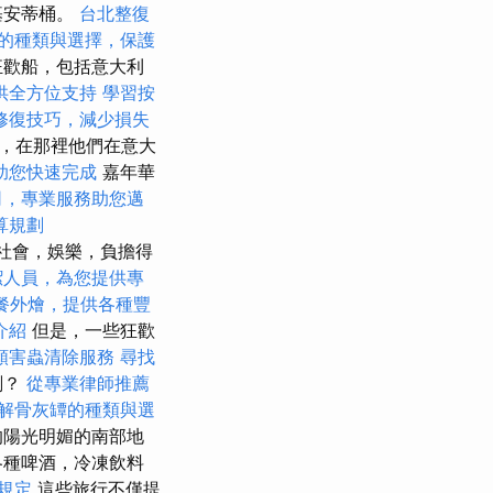
基安蒂桶。
台北整復
的種類與選擇，保護
狂歡船，包括意大利
供全方位支持
學習按
修復技巧，減少損失
，在那裡他們在意大
助您快速完成
嘉年華
司，專業服務助您邁
算規劃
艘社會，娛樂，負擔得
潔人員，為您提供專
餐外燴，提供各種豐
介紹
但是，一些狂歡
類害蟲清除服務
尋找
刻？
從專業律師推薦
解骨灰罈的種類與選
的陽光明媚的南部地
各種啤酒，冷凍飲料
規定
這些旅行不僅提