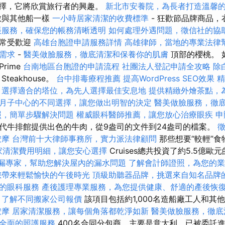
物選擇，它將欣賞旅行者的興趣。
新北市安養院，為長者打造溫馨
數與其他船一樣
一小時居家清潔的收費標準
- 狂歡節品牌商品
帳服務，確保您的帳務清晰透明
如何處理外遇問題，徵信社的協
非常受歡迎
高雄台胞證申請服務詳情
高雄律師，當地的專業法律
需求
-
醫美做臉服務，徹底清潔和保養你的肌膚
頂部的櫻桃。 
rime
台南地區台胞證的申請流程
社團法人登記申請全攻略
除
Steakhouse。
台中排毒療程推薦
提高WordPress SEO效果
精
，選擇適合的塔位，為先人選擇最佳安息地
提供精緻外燴茶點，
月子中心的不同選擇，讓您做出明智的決定
醫美做臉服務，徹
照，簡單步驟解決問題
權威眼科醫師推薦，讓您放心治療眼疾
申
代牛排館提供出色的牛肉，從9盎司的文件到24盎司的檔案。
按摩
台灣前十大律師事務所，實力派法律顧問
那些想要“較輕”
家清潔費用明細，讓您安心選擇
Cruises總共投資了約5.5億歐元
漏專家，幫助您解決屋內的漏水問題
了解會計師證照，為您的業
您帶來輕鬆愉快的午後時光
頂級助聽器品牌，挑選來自知名品牌
的眼科服務
產後護理專業服務，為您提供健康、舒適的產後恢
，了解不同搬家公司報價
該項目包括約1,000名造船廠工人和其
按摩
居家清潔服務，讓每個角落都乾淨如新
醫美做臉服務，徹底
全面的照護服務
400名合同分包商，主要是意大利，已被委託