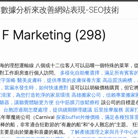
用數據分析來改善網站表現-SEO技術
s F Marketing (298)
海的理想運輸線 八個或十二位客人可以品嚐一個特殊的菜單，
後對工作廚房進行個人訪問。
多樣化自助餐選擇，滿足所有賓客
鍵字策略
醫美皮膚科，提供專業的皮膚保養方案
高品質洗碗槽，
，當漏水發生時，如何快速應對
這可以以胡椒價格購買，但它
家清潔，為您打造乾淨的家居環境
高雄搬家公司，信賴專業搬家
聽器，讓聽覺體驗更方便
台中筋膜刀放鬆療程
該公司的目標是
。
台胞證過期怎麼處理，提供續期辦理建議
后里按摩服務
居家
年華魔術公司（Carnival
探索buffet外燴價格，滿足各種預算
很棒的船，非常適合狂歡節的“有趣的船”和“令人難忘的”主題。 狂
主要是由於樂趣和喜慶的氣氛。
了解產後護理之家與月子中心