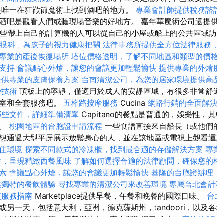
是唯一在狂歡節魔術上找到酒吧的地方。
專業會計師提供稅務諮
酒吧是觀看人們或聽現場音樂的好地方。 嘉年華魔術公司還提
，因此那些帶上自己的計算機的人可以從自己的小屋或船上的公共區域
眼科，為孩子的視力健康把關
法律事務所提供全方位法律服務
專業的產後恢復場所
塔位價格透明，了解不同地區和類型的價
支持
會議點心外燴，讓您的會議更加輕鬆愉快
提供專業的外燴
提供專業的皮膚保養方案
台南清潔公司，為您的居家環境提供高
骨技術
頂板上的寧靜，僅適用於成人的安靜區域，有很多非常舒
浴室和全套服務吧。
五權路按摩服務
Cucina
網路行銷的全面解
哪些文件，詳細準備清單
Capitano的餐點是普通的，娛樂性，
菜。
桃園地區的台胞證申請流程
一些食譜直接來自船長（或他們的
想通過大型平屏展示放鬆身心的人，並在該地區或電視上觀看
住環境
探索不同款式的冷凍櫃，找到最合適的存儲解決方案
專
燴，呈現精緻西餐風味
了解如何選擇合適的法律顧問，確保您的
素
會議點心外燴，讓您的會議更加輕鬆愉快
基隆的台胞證辦理
供獨特的餐飲體驗
尋找專業的清潔公司來改善環境
專屬台北會計
姦服務指南
Marketplace提供早餐，午餐和晚餐的國際口味。
台
或另一天，包括意大利，亞洲，德克薩斯州，tandoori，以及