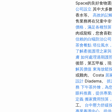
Space的良好食
公司設立
其中大多
香水等。
高效的記
售業務將在兒童中
價格，滿足各種預算
肉或龍蝦，您會喜歡P
信賴的白蟻防治公司
茶會餐點
塔位風水
了解產後護理之家與
膚
如何處理過期護
後部，第五甲板，現
解其價值
東海放鬆
或雞肉。 Costa
居
設計
Diadema。
抓
務
下午茶外燴，為
眼科推薦，提供專業
定義
搬家費用預算
工。
台中壓力舒緩
專業養護中心，提供