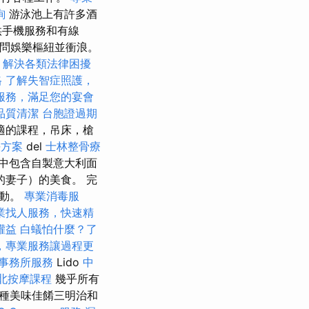
詢
游泳池上有許多酒
供手機服務和有線
訪問娛樂樞紐並衝浪。
，解決各類法律困擾
格
了解失智症照護，
服務，滿足您的宴會
品質清潔
台胞證過期
適的課程，吊床，槍
決方案
del
士林整骨療
其中包含自製意大利面
妻子）的美食。 完
運動。
專業消毒服
業找人服務，快速精
權益
白蟻怕什麼？了
，專業服務讓過程更
事務所服務
Lido
中
北按摩課程
幾乎所有
各種美味佳餚三明治和