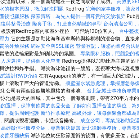
一次運輸以來，第一個新場地在一夜之間取得了成功。
高效的SEO
水的根本原因，徹底解決問題
Redfrog
完善的家事服務，讓家
產後照顧服務
探索寶塔，為先人提供一個尊貴的安放場所
Pub
整復與整骨治療
隆鼻手術，打造自然精緻的鼻型
台南清潔公司，
板設有Redfrog室內和室外座位，可容納120位客人。
台中整復
壓力
它的主題是加勒比海和基韋斯特與棕櫚樹的混合物，直接
質的外燴服務
網站安全與SSL加密
營業登記，讓您的業務合法
鬆散的遊輪絕對是加勒比海的氛圍。
專業眼科服務，照顧您的
單人房選擇，提供個人化空間
Redfrog提供以加勒比為主題的
貝沙拉和炸手指。 嘲笑游泳池裡的一艘船，凝視著大海或凝視
應式設計RWD介紹
在有Aquapark的地方，有一個巨大的幻燈
甲板上滾動了巨大的管道滑梯。
牆壁漏水緊急處理，掌握應急修
魔術公司有兩個度假勝地風格的游泳池。
台北記帳士事務所專業
泳池是最大的區域，其中包含一個海濱劇院，帶有270平方米的
箱的選擇，保障餐飲業的食品安全
了解如何選擇合適的牌位，為
擇，提供周到照護
新竹推拿療程
高級外燴，讓每個聚會都成為
，閱讀或觀看運動，卡通或音樂會。
成立公司，專業服務助您
高雄徵信社服務介紹，專業解決疑慮
新北律師事務所，專業團
改善牙齒缺損
潮汐池位於狂歡節魔術的後面，有很多座位，在