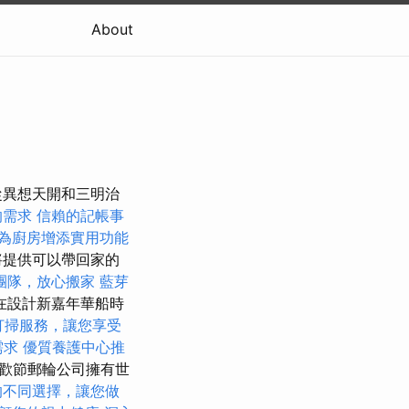
About
從異想天開和三明治
的需求
信賴的記帳事
為廚房增添實用功能
將提供可以帶回家的
團隊，放心搬家
藍芽
在設計新嘉年華船時
打掃服務，讓您享受
需求
優質養護中心推
歡節郵輪​​公司擁有世
的不同選擇，讓您做