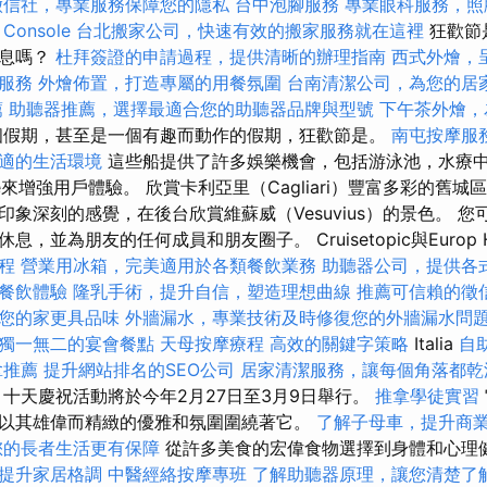
徵信社，專業服務保障您的隱私
台中泡腳服務
專業眼科服務，照
 Console
台北搬家公司，快速有效的搬家服務就在這裡
狂歡節
休息嗎？
杜拜簽證的申請過程，提供清晰的辦理指南
西式外燴，
服務
外燴佈置，打造專屬的用餐氛圍
台南清潔公司，為您的居
薦
助聽器推薦，選擇最適合您的助聽器品牌與型號
下午茶外燴，
假期，甚至是一個有趣而動作的假期，狂歡節是。
南屯按摩服
適的生活環境
這些船提供了許多娛樂機會，包括游泳池，水療
kie來增強用戶體驗。 欣賞卡利亞里（Cagliari）豐富多彩的舊
象深刻的感覺，在後台欣賞維蘇威（Vesuvius）的景色。 
，並為朋友的任何成員和朋友圈子。 Cruisetopic與Europ H
程
營業用冰箱，完美適用於各類餐飲業務
助聽器公司，提供各
餐飲體驗
隆乳手術，提升自信，塑造理想曲線
推薦可信賴的徵
您的家更具品味
外牆漏水，專業技術及時修復您的外牆漏水問
獨一無二的宴會餐點
天母按摩療程
高效的關鍵字策略
Italia
自
拿推薦
提升網站排名的SEO公司
居家清潔服務，讓每個角落都乾
 十天慶祝活動將於今年2月27日至3月9日舉行。
推拿學徒實習
以其雄偉而精緻的優雅和氛圍圍繞著它。
了解子母車，提升商
您的長者生活更有保障
從許多美食的宏偉食物選擇到身體和心理健康
提升家居格調
中醫經絡按摩專班
了解助聽器原理，讓您清楚了