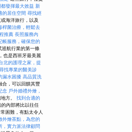
間都發揮最大效益
新
適的居住空間
尋找經
航或海洋旅行，以及
毒桿菌治療，輕鬆去
療程推薦
長照服務內
記帳服務，確保您的
嘗試巡航行業的第一條
動，也是西班牙最美麗
台北的護理之家，提
尋找專業的醫美診
的漏水困擾
高品質洗
融合，可以回饋其豐
紀念
戶外婚禮外燴，
個地方。
找到合適的
的內部將比以往任
非常困難，有點太令人
緻外燴茶點，為您的
所，實力派法律顧問