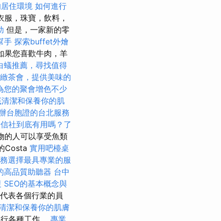
的居住環境
如何進行
，衣服，珠寶，飲料，
助
但是，一家新的零
幫手
探索buffet外燴
如果您喜歡牛肉，羊
白蟻推薦，尋找值得
緻茶會，提供美味的
為您的聚會增色不少
底清潔和保養你的肌
辦台胞證的台北服務
徵信社到底有用嗎？了
食物的人可以享受魚類
的Costa
實用吧檯桌
務選擇最具專業的服
的高品質助聽器
台中
復
SEO的基本概念與
他代表各個行業的員
清潔和保養你的肌膚
進行各種工作。
專業