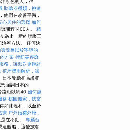
海洋景色的人，很
議
助聽器種類，挑選
，他們在改善平衡，
安心居住的選擇
如何
該課程1400人。
精
今為止，新的旗艦三
和治療方法。 任何決
的靈魂長眠於寧靜的
合的方案
撥筋美容療
服務，讓派對更輕鬆
求
植牙費用解析，讓
，日本餐廳和高級餐
想強調日本的
管該船以約40
如何處
服務
桃園搬家，找當
始得如此溫和，以至於
治療
戶外婚禮外燴，
還是在移動。
專屬台
現這艘船，這使旅客