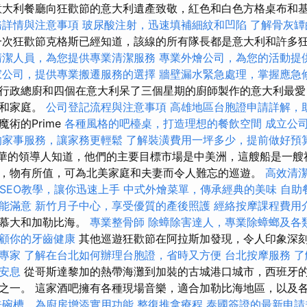
意大利餐廳向狂歡節的意大利遺產致敬，紅色和白色方格桌布和
務詳情與注意事項
玻尿酸注射，迅速填補細紋和凹陷
了解骨灰罈
次狂歡節克格斯已經知道，該線的所有隊長都是意大利和許多
清潔人員，為您提供專業清潔服務
專業外燴公司，為您的活動提
家公司，提供專業搬遷服務的選擇
牆壁漏水緊急處理，掌握應急
行政總廚和四個在意大利呆了三個星期的廚師製作的意大利最愛
師和家庭。
公司登記流程與注意事項
高雄地區台胞證申請詳解，
術的Prime
各種風格的吧檯桌，打造理想的餐飲空間
成立公
的家事服務，讓家務更輕鬆
了解裝潢費用一坪多少，提前做好預
。 嘉年華的領導人知道，他們的主要目標市場是中美洲，這艘船是一
，物有所值，可為北美家庭和夫妻而令人難忘的巡遊。
高效清
le SEO教學，讓你迅速上手
中式外燴菜單，傳承經典的美味
自助
能滿意
新竹月子中心，享受優質的產後照護
經絡按摩課程費用
百慕大和加勒比海。
專業整骨師
除蟑除害達人，專業除蟑螂及各
顧你的牙齒健康
其他巡遊狂歡節在阿拉斯加發現，令人印象深
專家
了解在台北如何辦理台胞證，省時又方便
台北按摩服務
了
安息
從哥斯達黎加的熱帶海灘到加裝的古城港口城市，西班牙
之一。 這家酒吧擁有各種現場音樂，適合加勒比海地區，以及
洗碗槽，為廚房增添實用功能
整復推拿療程
泰國簽證的最新申請