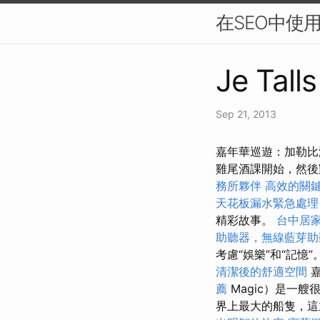
在SEO中使
Je Tall
Sep 21, 2013
嘉年華巡遊：加勒比
雞尾酒課開始，然
務所夥伴
高效的關
天花板漏水緊急處理
精彩故事。
台中居
助聽器，無線藍芽助
考慮“娛樂”和“記憶”
清潔後的舒適空間
嘉
薦
Magic）是一艘
界上最大的船隻，這