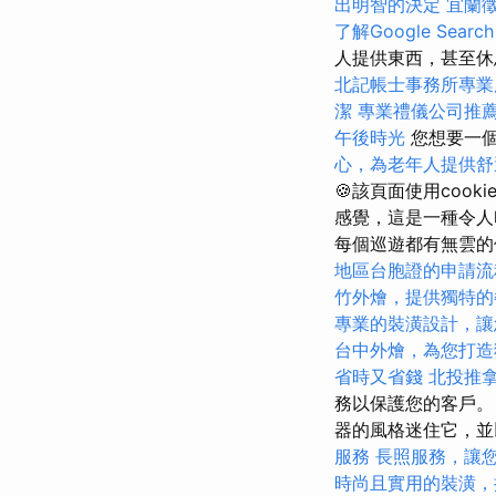
出明智的決定
宜蘭
了解Google Search
人提供東西，甚至
北記帳士事務所專業
潔
專業禮儀公司推
午後時光
您想要一個
心，為老年人提供舒
🍪該頁面使用coo
感覺，這是一種令人印
每個巡遊都有無雲的休息
地區台胞證的申請流
竹外燴，提供獨特的
專業的裝潢設計，讓
台中外燴，為您打造
省時又省錢
北投推
務以保護您的客戶。
器的風格迷住它，並
服務
長照服務，讓
時尚且實用的裝潢，