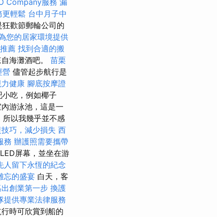
 Company服務
漏
務更輕鬆
台中月子中
是狂歡節郵輪​​公司的
為您的居家環境提供
推薦
找到合適的搬
來自海灘酒吧。
苗栗
經營
儘管起步航行是
視力健康
腳底按摩證
酒吧小吃，例如椰子
室內游泳池，這是一
片，所以我幾乎並不感
復技巧，減少損失
西
服務
辦護照需要攜帶
LED屏幕，並坐在游
先人留下永恆的紀念
難忘的盛宴
白天，客
邁出創業第一步
換護
隊提供專業法律服務
航行時可欣賞到船的