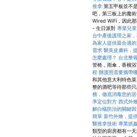
推拿
第五甲板並不
吧，第三板上的魔術
Wired WiFi
- 生日派對
專業兒童
台中產後護理之家，
為家人提供最合適的
需求
醫美皮膚科，
怎麼處理？
台北整
管椅，雨傘，香檳
程
辦護照需要攜帶
和其他意大利特色
整的酒吧等待那些只
務，徹底消毒您的居
準定位對方
西式外
解白蟻防治的關鍵因
簡單
新竹外燴，提
醫推拿技術
專業抓
類型的廚房都有一天