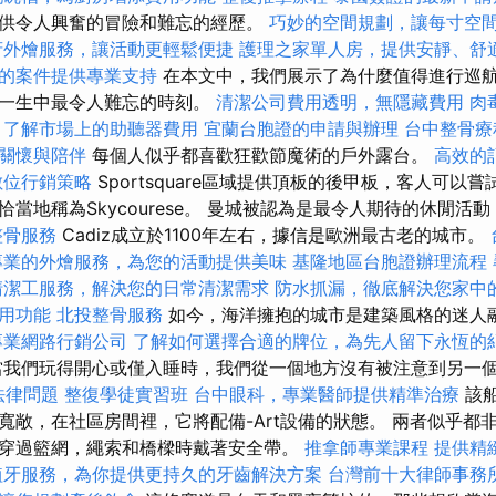
供令人興奮的冒險和難忘的經歷。
巧妙的空間規劃，讓每寸空
府外燴服務，讓活動更輕鬆便捷
護理之家單人房，提供安靜、舒
的案件提供專業支持
在本文中，我們展示了為什麼值得進行巡
您一生中最令人難忘的時刻。
清潔公司費用透明，無隱藏費用
肉
，了解市場上的助聽器費用
宜蘭台胞證的申請與辦理
台中整骨
關懷與陪伴
每個人似乎都喜歡狂歡節魔術的戶外露台。
高效的
數位行銷策略
Sportsquare區域提供頂板的後甲板，客人可以
當地稱為Skycourese。 曼城被認為是最令人期待的休閒活
整骨服務
Cadiz成立於1100年左右，據信是歐洲最古老的城市。
專業的外燴服務，為您的活動提供美味
基隆地區台胞證辦理流程
清潔工服務，解決您的日常清潔需求
防水抓漏，徹底解決您家中
用功能
北投整骨服務
如今，海洋擁抱的城市是建築風格的迷人
專業網路行銷公司
了解如何選擇合適的牌位，為先人留下永恆的
我們玩得開心或僅入睡時，我們從一個地方沒有被注意到另一
的法律問題
整復學徒實習班
台中眼科，專業醫師提供精準治療
該船
寬敞，在社區房間裡，它將配備-Art設備的狀態。 兩者似乎都
穿過籃網，繩索和橋樑時戴著安全帶。
推拿師專業課程
提供精
植牙服務，為你提供更持久的牙齒解決方案
台灣前十大律師事務