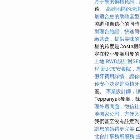
月子餐的價格資訊，
遠。
高雄地區的清
最適合您的助聽器型
協調和自信心的同
辦理台胞證，快速簡
緻茶會，提供美味的
星的跨度是Costa
定在較小餐廳用餐的
土地
RWD設計對S
程
新北市安養院，
假牙費用詳情，讓你
你安心決定是否植牙
廳。
專業設計師，
Teppanyak餐
理外遇問題，徵信社
地搬家公司，方便又
我們甚至沒有註意
讓您的婚禮更完美
白
北會計事務所服務