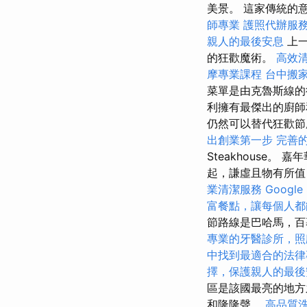
美景。 這家傳統的
師專業
護照代辦服
親人的最後安息
上一
的狂歡魔術。
高效
摩專業課程
台中搬
菜單是由克魯斯線的
利擁有最傑出的廚
仍然可以替代狂歡節魔
出創業第一步
完善
Steakhouse
起，謙虛且物有所值
業清潔服務
Goog
富餐點，讓每個人都
節路線是巴哈馬，
專業的牙醫診所，照
中找到最適合的法律
擇，保護親人的最後
區是該國最亮的地方
和隆隆聲。
高品質