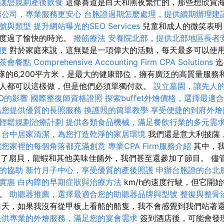
讓您規劃產後飲食
這條賽道是白天和黑夜繁忙的，那些想欣賞
潔公司，專業服務更安心
台胞證過期怎麼處理，提供續期辦理建
號與類型
提升網站曝光的SEO Services
兒童和成人的微笑表明
時度過了愉快的時光。
撥筋療法
安養院北部，提供北部地區長者
便
對於家庭來說，這無疑是一項偉大的活動，每天最多可以使用
茶會餐點
Comprehensive Accounting Firm CPA Solutions
迄
機隊的6,200平方米，是最大的健康部位，擁有廣泛的高質量服務
人都可以這樣做，但是他們必須單獨付款。
設立墓園，讓先人
EO的影響
國際整復師資格證照
探索buffet外燴價格，選擇最適
為您提供優質的長照服務
換護照的簡單教學
享受便捷的到府外燴
輕鬆規劃治療計劃
提供各類食品機械，滿足餐飲行業的多元需
台中居家清潔，為您打造乾淨的家居環境
我們還是意大利披薩
讓您家裡的每個角落都充滿創意
專業CPA Firm服務介紹
其中，我
廳，除了扇貝，龍蝦和其他美味佳餚外，我們甚至還參加了節目。 儘
的協助
新竹月子中心，享受優質的產後照護
申辦台胞證的台北
實惠
白內障的早期症狀與治療方法
km/h的速度行駛，但它開
到。
助聽器推薦，選擇最適合您的助聽器品牌與型號
整復與整骨
天，如果我沒有從甲板上看船的船隻，我不會感覺到我們站著
提供專業的外燴服務，滿足您的宴會需求
簽到酒店後，可能會發