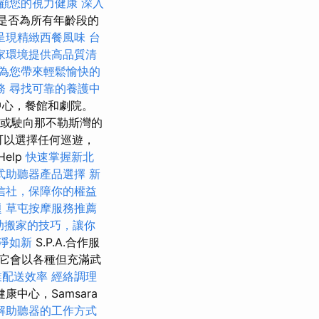
顧您的視力健康
深入
是否為所有年齡段的
呈現精緻西餐風味
台
家環境提供高品質清
為您帶來輕鬆愉快的
務
尋找可靠的養護中
中心，餐館和劇院。
城區或駛向那不勒斯灣的
您可以選擇任何巡遊，
elp
快速掌握新北
式助聽器產品選擇
新
信社，保障你的權益
題
草屯按摩服務推薦
助搬家的技巧，讓你
淨如新
S.P.A.合作服
它會以各種但充滿武
業配送效率
經絡調理
中心，Samsara
解助聽器的工作方式