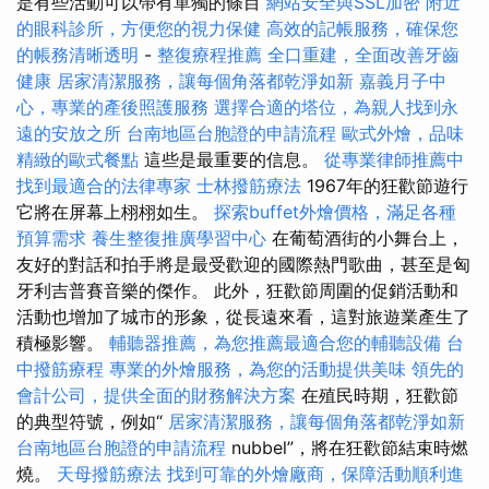
是有些活動可以帶有單獨的條目
網站安全與SSL加密
附近
的眼科診所，方便您的視力保健
高效的記帳服務，確保您
的帳務清晰透明
-
整復療程推薦
全口重建，全面改善牙齒
健康
居家清潔服務，讓每個角落都乾淨如新
嘉義月子中
心，專業的產後照護服務
選擇合適的塔位，為親人找到永
遠的安放之所
台南地區台胞證的申請流程
歐式外燴，品味
精緻的歐式餐點
這些是最重要的信息。
從專業律師推薦中
找到最適合的法律專家
士林撥筋療法
1967年的狂歡節遊行
它將在屏幕上栩栩如生。
探索buffet外燴價格，滿足各種
預算需求
養生整復推廣學習中心
在葡萄酒街的小舞台上，
友好的對話和拍手將是最受歡迎的國際熱門歌曲，甚至是匈
牙利吉普賽音樂的傑作。 此外，狂歡節周圍的促銷活動和
活動也增加了城市的形象，從長遠來看，這對旅遊業產生了
積極影響。
輔聽器推薦，為您推薦最適合您的輔聽設備
台
中撥筋療程
專業的外燴服務，為您的活動提供美味
領先的
會計公司，提供全面的財務解決方案
在殖民時期，狂歡節
的典型符號，例如“
居家清潔服務，讓每個角落都乾淨如新
台南地區台胞證的申請流程
nubbel”，將在狂歡節結束時燃
燒。
天母撥筋療法
找到可靠的外燴廠商，保障活動順利進