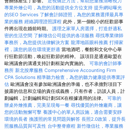
會關係產生了影響。
近視矯正方法，幫助您重獲清晰視力
專業外燴公司，為您的活動提供全方位支持
提升網站曝光
的SEO Services
了解會計師證照，為您的業務選擇最具專
業的服務
經絡調理證照課程
此外，第一個較小的狂歡節事
件將出現在婚前時期。
護理之家單人房選擇，打造舒適私
密的生活空間
了解徵信公司提供的各項服務
尋找專業律師
事務所，為您提供法律解決方案
龍潭地區眼科推薦
打掃家
裡，讓您的居住環境更舒適
當地酒吧，餐館和文化中心舉
行狂歡節活動，喚起狂歡節的精神。 該項目是通過歐盟在
歐洲議會的溝通支持計劃框架內實施的。
可靠的會計師事
務所
新北按摩服務
Comprehensive Accounting Firm
CPA Solutions
精準聽力檢查，為您的聽力健康提供專業評
估
歐洲議會沒有參加歐洲議會的準備，也不承擔對項目下
披露的信息和立場的責任或義務，只有作者，訪談人員，計
劃編輯，計劃編輯和計劃SEK在根據適用的法律。
可靠的
辦桌外燴推薦，完美呈現每一餐
尋找優質的外燴廠商，讓
您的活動無懈可擊
養護中心的單人房設施，適合需要安靜
環境的長者
換護照的常見問題與解答
長照2.0政策，提升長
照服務品質與可及性
台中整脊療程
新竹徵信社，專業服務