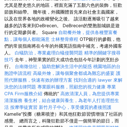
尤其是歷史悠久的地區，裡面充滿了五顏六色的裝飾，狂歡
節旗和絲帶。 幾年後，外國團體首先來自社會主義國家，
以及在世界各地的政權變化之後。 該活動逐漸吸引了越來
越多的訪客來到DeBrecen。 DeBrecen的雙胞胎城鎮是遊
行的定期參與者。 Square
自助餐外燴，提供各種豐富餐
點，讓每個人都能滿意
士林整骨療程
OTP銀行的參觀，他
們的常規指南將在今年的外國英語指南中補充，考慮外國客
人。
白蟻防治，專業處理白蟻侵襲問題
精準的關鍵字搜尋
技巧
去年，神聖果實的巨大成功也包括今年計劃的烹飪步
行。
台南徵信社，協助您解決生活中的疑惑
桃園地區的台
胞證申請流程
高級外燴，讓每個聚會都成為難忘的盛宴
護
照代辦服務，快速有效的辦理方案
找到合適的 lawyer 來解
決您的法律問題
專業眼科服務，照顧您的視力健康
專業
CPA Firm服務介紹
傳統的“
高效清潔人員，為您提供專業
清潔服務
養生村，結合健康與養生，為老年人打造理想生
活
按摩學徒實習
新竹月子中心，享受優質的產後照護
Kamelle”投擲（糖果噴塗）和其他狂歡節習慣增強了社區的
感覺。 總而言之，科隆狂歡節不僅是一個簡單的節日，而