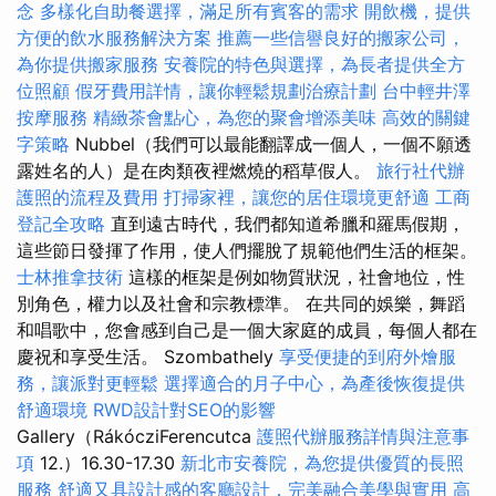
念
多樣化自助餐選擇，滿足所有賓客的需求
開飲機，提供
方便的飲水服務解決方案
推薦一些信譽良好的搬家公司，
為你提供搬家服務
安養院的特色與選擇，為長者提供全方
位照顧
假牙費用詳情，讓你輕鬆規劃治療計劃
台中輕井澤
按摩服務
精緻茶會點心，為您的聚會增添美味
高效的關鍵
字策略
Nubbel（我們可以最能翻譯成一個人，一個不願透
露姓名的人）是在肉類夜裡燃燒的稻草假人。
旅行社代辦
護照的流程及費用
打掃家裡，讓您的居住環境更舒適
工商
登記全攻略
直到遠古時代，我們都知道希臘和羅馬假期，
這些節日發揮了作用，使人們擺脫了規範他們生活的框架。
士林推拿技術
這樣的框架是例如物質狀況，社會地位，性
別角色，權力以及社會和宗教標準。 在共同的娛樂，舞蹈
和唱歌中，您會感到自己是一個大家庭的成員，每個人都在
慶祝和享受生活。 Szombathely
享受便捷的到府外燴服
務，讓派對更輕鬆
選擇適合的月子中心，為產後恢復提供
舒適環境
RWD設計對SEO的影響
Gallery（RákócziFerencutca
護照代辦服務詳情與注意事
項
12.）16.30-17.30
新北市安養院，為您提供優質的長照
服務
舒適又具設計感的客廳設計，完美融合美學與實用
高