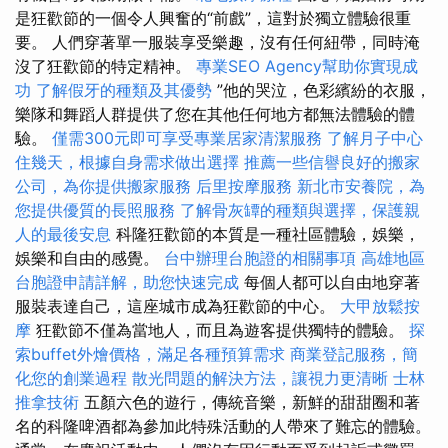
是狂歡節的一個令人興奮的“前戲”，這對於獨立體驗很重
要。 人們穿著單一服裝享受樂趣，沒有任何紐帶，同時淹
沒了狂歡節的特定精神。
專業SEO Agency幫助你實現成
功
了解假牙的種類及其優勢
”他的哭泣，色彩繽紛的衣服，
樂隊和舞蹈人群提供了您在其他任何地方都無法體驗的體
驗。
僅需300元即可享受專業居家清潔服務
了解月子中心
住幾天，根據自身需求做出選擇
推薦一些信譽良好的搬家
公司，為你提供搬家服務
后里按摩服務
新北市安養院，為
您提供優質的長照服務
了解骨灰罈的種類與選擇，保護親
人的最後安息
科隆狂歡節的本質是一種社區體驗，娛樂，
娛樂和自由的感覺。
台中辦理台胞證的相關事項
高雄地區
台胞證申請詳解，助您快速完成
每個人都可以自由地穿著
服裝表達自己，這座城市成為狂歡節的中心。
大甲放鬆按
摩
狂歡節不僅為當地人，而且為遊客提供獨特的體驗。
探
索buffet外燴價格，滿足各種預算需求
商業登記服務，簡
化您的創業過程
散光問題的解決方法，讓視力更清晰
士林
推拿技術
五顏六色的遊行，傳統音樂，新鮮的甜甜圈和著
名的科隆啤酒都為參加此特殊活動的人帶來了難忘的體驗。