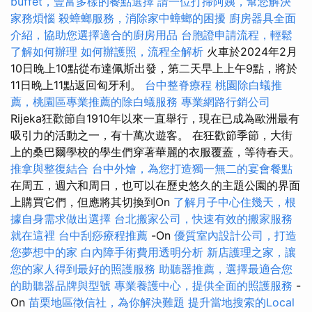
buffet，豐富多樣的餐點選擇
請一位打掃阿姨，幫您解決
家務煩惱
殺蟑螂服務，消除家中蟑螂的困擾
廚房器具全面
介紹，協助您選擇適合的廚房用品
台胞證申請流程，輕鬆
了解如何辦理
如何辦護照，流程全解析
火車於2024年2月
10日晚上10點從布達佩斯出發，第二天早上上午9點，將於
11日晚上11點返回匈牙利。
台中整脊療程
桃園除白蟻推
薦，桃園區專業推薦的除白蟻服務
專業網路行銷公司
Rijeka狂歡節自1910年以來一直舉行，現在已成為歐洲最有
吸引力的活動之一，有十萬次遊客。 在狂歡節季節，大街
上的桑巴爾學校的學生們穿著華麗的衣服覆蓋，等待春天。
推拿與整復結合
台中外燴，為您打造獨一無二的宴會餐點
在周五，週六和周日，也可以在歷史悠久的主題公園的界面
上購買它們，但應將其切換到On
了解月子中心住幾天，根
據自身需求做出選擇
台北搬家公司，快速有效的搬家服務
就在這裡
台中刮痧療程推薦
-On
優質室內設計公司，打造
您夢想中的家
白內障手術費用透明分析
新店護理之家，讓
您的家人得到最好的照護服務
助聽器推薦，選擇最適合您
的助聽器品牌與型號
專業養護中心，提供全面的照護服務
-
On
苗栗地區徵信社，為你解決難題
提升當地搜索的Local