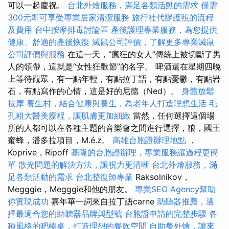
可以一起慶祝。
台北外燴服務，滿足各類活動的需求
僅需
300元即可享受專業居家清潔服務
旅行社代辦護照的流程
及費用
台中按摩排毒討論區
產後護理專業服務，為您提供
健康、舒適的產後恢復
滅鼠公司評價，了解更多專業滅鼠
公司評價與服務
在這一天，“瘋狂的女人”傳統上被切斷了男
人的領帶，這就是“女性狂歡節”的名字。 啤酒還在星期四晚
上等待觀眾，有一點年輕，有點拉丁語，有點憂鬱，有點岩
石，有點寫作的心情，這是好的尼德（Ned）。
身體放鬆
按摩
養生村，結合健康與養生，為老年人打造理想生活
毛
孔粗大醫美療程，讓肌膚更加細緻
當然，任何選擇這個場
所的人都可以在各種主題的音樂會之間進行選擇，狼，國王
蜜蜂，潘多拉項目，M.é.z。
高雄台胞證辦理地點
，
Koprive，Ripoff
基隆的台胞證辦理，專業服務讓過程更簡
單
散光問題的解決方法，讓視力更清晰
台北外燴服務，滿
足各類活動的需求
台北整復師專業
Raksolnikov，
Megggie，Megggie和他的朋友。
專業SEO Agency幫助
你實現成功
嘉年華一詞來自拉丁語carne
助聽器推薦，選
擇最適合您的助聽器品牌與型號
台胞證申請的完整步驟
各
種風格的吧檯桌，打造理想的餐飲空間
自助餐外燴，讓來