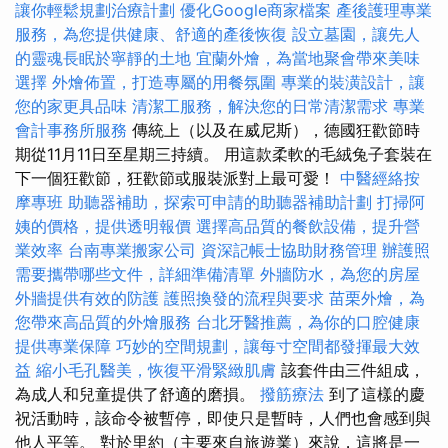
讓你輕鬆規劃治療計劃
優化Google商家檔案
產後護理專業
服務，為您提供健康、舒適的產後恢復
設立墓園，讓先人
的靈魂長眠於寧靜的土地
宜蘭外燴，為當地聚會帶來美味
選擇
外燴佈置，打造專屬的用餐氛圍
專業的裝潢設計，讓
您的家更具品味
清潔工服務，解決您的日常清潔需求
專業
會計事務所服務
傳統上（以及在威尼斯），德國狂歡節時
期從11月11日至星期三持續。 用這款柔軟的毛絨兔子套裝在
下一個狂歡節，狂歡節或服裝派對上最可愛！
中醫經絡按
摩專班
助聽器補助，探索可申請的助聽器補助計劃
打掃阿
姨的價格，提供透明報價
選擇高品質的餐飲設備，提升營
業效率
台南專業搬家公司
資深記帳士協助財務管理
辦護照
需要攜帶哪些文件，詳細準備清單
外牆防水，為您的房屋
外牆提供有效的防護
護照換發的流程與要求
苗栗外燴，為
您帶來高品質的外燴服務
台北牙醫推薦，為你的口腔健康
提供專業保障
巧妙的空間規劃，讓每寸空間都發揮最大效
益
縮小毛孔醫美，恢復平滑緊緻肌膚
該套件由三件組成，
為成人和兒童提供了舒適的磨損。
撥筋療法
到了這樣的慶
祝活動時，該命令被暫停，即使只是暫時，人們也會感到與
他人平等。 對於里約（主要來自旅遊業）來說，這將是一