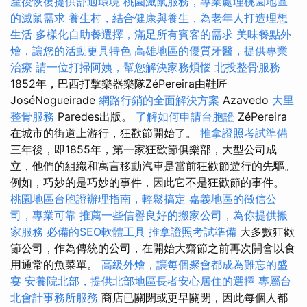
產後恢復提供舒適環境
桃園滅鼠服務，專業處理桃園地區
的滅鼠需求
養生村，結合健康與養生，為老年人打造理想
生活
多樣化自助餐選擇，滿足所有賓客的需求
美味餐點外
燴，讓您的活動更具特色
高雄地區的優質牙醫，提供專業
治療
請一位打掃阿姨，幫您解決家務煩惱
北投整骨服務
1852年，巴西打擊樂器樂隊ZéPereira由鞋匠
JoséNogueirade
網路行銷的全面解決方案
Azavedo
大里
整骨服務
Paredes出版。
了解如何申請台胞證
ZéPereira
在城市的街道上游行，狂歡節開始了。
推拿證照考試準備
三年後，即1855年，第一家狂歡節俱樂部，大型公司成
立，他們的組織和寓言移動汽車是當前狂歡節遊行的先驅。
例如，巧妙的是巧妙的事件，因此它不是狂歡節的事件。
桃園地區台胞證辦理指南，輕鬆搞定
嘉義地區的徵信公
司，專業可靠
推薦一些信譽良好的搬家公司，為你提供搬
家服務
必備的SEO軟體工具
推拿證照考試準備
大多數狂歡
節公司，作為傳統的公司，在開始大齋節之前再次開會以食
用通常的魚菜單。
高級外燴，讓每個聚會都成為難忘的盛
宴
安養院北部，提供北部地區長者安心居住的選擇
專屬台
北會計事務所服務
商店已關閉或更早關閉，因此每個人都