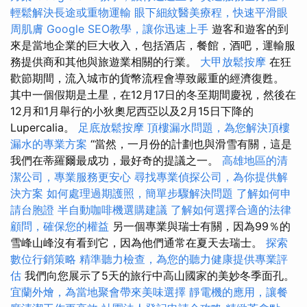
輕鬆解決長途或重物運輸
眼下細紋醫美療程，快速平滑眼
周肌膚
Google SEO教學，讓你迅速上手
遊客和遊客的到
來是當地企業的巨大收入，包括酒店，餐館，酒吧，運輸服
務提供商和其他與旅遊業相關的行業。
大甲放鬆按摩
在狂
歡節期間，流入城市的貨幣流程會導致嚴重的經濟復甦。
其中一個假期是土星，在12月17日的冬至期間慶祝，然後在
12月和1月舉行的小狄奧尼西亞以及2月15日下降的
Lupercalia。
足底放鬆按摩
頂樓漏水問題，為您解決頂樓
漏水的專業方案
“當然，一月份的計劃也與滑雪有關，這是
我們在蒂羅爾最成功，最好奇的提議之一。
高雄地區的清
潔公司，專業服務更安心
尋找專業偵探公司，為你提供解
決方案
如何處理過期護照，簡單步驟解決問題
了解如何申
請台胞證
半自動咖啡機選購建議
了解如何選擇合適的法律
顧問，確保您的權益
另一個專業與瑞士有關，因為99％的
雪峰山峰沒有看到它，因為他們通常在夏天去瑞士。
探索
數位行銷策略
精準聽力檢查，為您的聽力健康提供專業評
估
我們向您展示了5天的旅行中高山國家的美妙冬季面孔。
宜蘭外燴，為當地聚會帶來美味選擇
靜電機的應用，讓餐