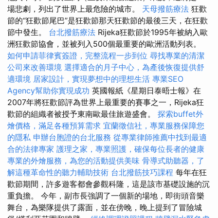
場悲劇，列出了世界上最危險的城市。
天母撥筋療法
狂歡
節的“狂歡節尾巴”是狂歡節那天狂歡節的最後三天，在狂歡
節中發生。
台北撥筋療法
Rijeka狂歡節於1995年被納入歐
洲狂歡節協會，並被列入500個最重要的歐洲活動列表。
如何申請菲律賓簽證，完整流程一步到位
尋找專業的清潔
公司來改善環境
選擇適合的月子中心，為產後恢復提供舒
適環境
居家設計，實現夢想中的理想生活
專業SEO
Agency幫助你實現成功
英國報紙《星期日泰晤士報》在
2007年將狂歡節評為世界上最重要的賽事之一，Rijeka狂
歡節的組織者被授予東南歐最佳旅遊盛會。
探索buffet外
燴價格，滿足各種預算需求
宜蘭徵信社，專業服務保障您
的隱私
申辦台胞證的台北服務
從專業律師推薦中找到最適
合的法律專家
護理之家，專業照護，確保每位長者的健康
專業的外燴服務，為您的活動提供美味
骨導式助聽器，了
解這種革命性的聽力輔助技術
台北撥筋技巧課程
每年在狂
歡節期間，許多遊客都會參觀科隆，這是該市基礎設施的沉
重負擔。 今年，副市長強調了一個新的場地，即街頭音樂
舞台，為樂隊提供了露面，並在傍晚，晚上提到了冒險城