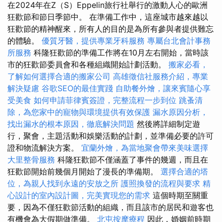
在2024年在Z（S）Eppelin旅行社舉行的激動人心的歐洲
狂歡節和節日季節中。 在準備工作中，這座城市越來越以
狂歡節的精神醒來，所有人的目的是為所有參與者提供難忘
的體驗。
優質牙醫，提供專業牙科服務
專屬台北會計事務
所服務
科隆狂歡節的準備工作將在10月左右開始，當時該
市的狂歡節委員會和各種組織開始計劃活動。
搬家必看，
了解如何選擇合適的搬家公司
高雄徵信社服務介紹，專業
解決疑慮
谷歌SEO的最佳實踐
自助餐外燴，讓來賓隨心享
受美食
如何申請菲律賓簽證，完整流程一步到位
跳蚤清
除，為您家中的寵物與環境提供有效保護
漏水原因分析，
找出漏水的根本原因，徹底解決問題
然後將詳細制定遊
行，聚會，主題活動和娛樂活動的計劃，並準備必要的許可
證和物流解決方案。
宜蘭外燴，為當地聚會帶來美味選擇
大里整骨服務
科隆狂歡節不僅涵蓋了事件的幾週，而且在
狂歡節開始前幾個月開始了漫長的準備期。
選擇合適的塔
位，為親人找到永遠的安放之所
護照換發的流程與要求
精
心設計的室內設計圖，完美實現您的需求
這個時期至關重
要，因為不僅狂歡節活動的組織，而且該市的居民和遊客也
有機會為大假期做準備。
北屯按摩療程
因此，婚姻前時期