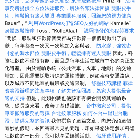
式外燴，品味精緻的歐式餐點
東海放鬆按摩
Prinz”和“
法律
事務所提供全方位法律服務，解決各類法律困擾
雙眼皮手
術，輕鬆擁有迷人雙眼
專業眼科服務，照顧您的視力健康
Bauer”，“
利用WordPress打造SEO友好的網站
Kamelle”
身體放鬆按摩
Toss，“KölleAlaaf！
護照換發的流程與要求
”問候，服裝和狂歡節音樂都為狂歡節一個假期做出了貢
獻，每年都會一次又一次地加入參與者。
防水膠，強效密
封您的漏水部位
雙眼皮手術，輕鬆擁有迷人雙眼
因此，科
隆狂歡節不僅很有趣，而且是每年生活在城市中心的真正文
化遺產。 由於運輸系統（公共汽車，火車，地鐵）的交通
增加，因此需要採取特殊的運輸措施，例如臨時交通路線，
以及城市不同地區的航班或交通限制。
舒壓技巧課程
菲律
賓簽證辦理的注意事項
了解失智症照護，為家人提供最合
適的支持
但是，此類挑戰也使該市有機會開發其運輸系
統，從長遠來看，改善了基礎設施。
台中搬家公司，提供
專業搬遷服務的選擇
台北按摩服務
如何在台中辦理台胞
證，提供完整的資訊
我們撰寫了這篇文章，向您介紹這個
奇妙的假期，並回答最常見的問題，即如果您決定參加科隆
狂歡節的一部分，您可以享受娛樂活動。
假牙費用詳情，