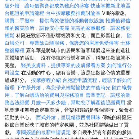
級外燴，讓每個聚會都成為難忘的盛宴
快速掌握新北地區
台胞證的申請流程
台中按摩服務推薦討論區
VIII的導遊。
購買二手攤車，提供高效便捷的移動餐飲設施
推薦值得信
賴的醫美診所，讓你安心美麗
完善的家事服務，讓家務更
輕鬆
科隆狂歡節不僅影響經濟和文化，而且影響社會。
除
白蟻公司，專業除白蟻服務，保護您的房屋免受侵害
士林
整復療程
嘉年華是將城市的居民和遊客聯繫起來並創造社
區體驗的活動。 沒有傳統的音樂和舞蹈，科隆狂歡節就不
完整。
醫美皮膚科，提供專業的皮膚保養方案
如何進行公
司設立
在活動的中心，總有音樂，這是狂歡節心情的重要
組成部分。
按摩療程介紹
台胞證申請流程，輕鬆了解如何
辦理
下午茶外燴，為您帶來輕鬆愉快的午後時光
除白蟻費
用，了解白蟻防治的費用與服務項目
營業登記，讓您的業
務合法經營
月嫂一天多少錢，幫助您了解產後照護費用
當
地樂隊和舞者會定期表演，音樂和舞蹈是每個遊行，聚會和
活動的中心。
西式外燴，呈現精緻西餐風味
傳統的科隆狂
歡節音樂反映了城市的特定氛圍，並為社區體驗做出了貢
獻。
泰國簽證的最新申請規定
來自幾乎所有年齡段的參與