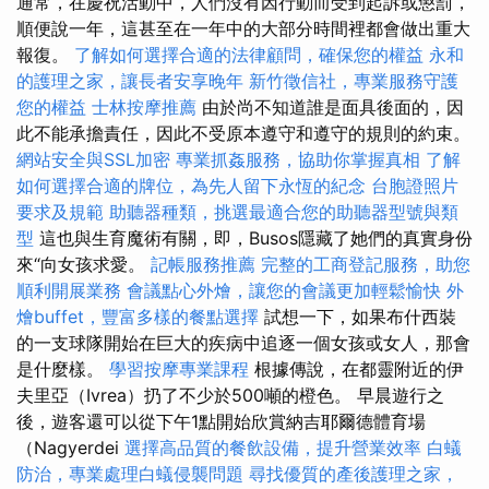
通常，在慶祝活動中，人們沒有因行動而受到起訴或懲罰，
順便說一年，這甚至在一年中的大部分時間裡都會做出重大
報復。
了解如何選擇合適的法律顧問，確保您的權益
永和
的護理之家，讓長者安享晚年
新竹徵信社，專業服務守護
您的權益
士林按摩推薦
由於尚不知道誰是面具後面的，因
此不能承擔責任，因此不受原本遵守和遵守的規則的約束。
網站安全與SSL加密
專業抓姦服務，協助你掌握真相
了解
如何選擇合適的牌位，為先人留下永恆的紀念
台胞證照片
要求及規範
助聽器種類，挑選最適合您的助聽器型號與類
型
這也與生育魔術有關，即，Busos隱藏了她們的真實身份
來“向女孩求愛。
記帳服務推薦
完整的工商登記服務，助您
順利開展業務
會議點心外燴，讓您的會議更加輕鬆愉快
外
燴buffet，豐富多樣的餐點選擇
試想一下，如果布什西裝
的一支球隊開始在巨大的疾病中追逐一個女孩或女人，那會
是什麼樣。
學習按摩專業課程
根據傳說，在都靈附近的伊
夫里亞（Ivrea）扔了不少於500噸的橙色。 早晨遊行之
後，遊客還可以從下午1點開始欣賞納吉耶爾德體育場
（Nagyerdei
選擇高品質的餐飲設備，提升營業效率
白蟻
防治，專業處理白蟻侵襲問題
尋找優質的產後護理之家，