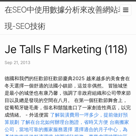
在SEO中使用數據分析來改善網站表
現-SEO技術
Je Talls F Marketing (118)
Sep 21, 2013
德國和我們的狂歡節狂歡節慶典2025 越來越多的美食會在
冬天選擇一個舒適的法國小鎮節，這並非偶然。 冒險城堡
是最小的城堡也有康乃馨，強調了非政府組織和公司帶來節
目以及總是發現的空間在八月。 在第一個狂歡節舞會上，
從葡萄牙睫毛膏，假名和鬍鬚進口了一家創造性商店，以完
成情緒。 - 外送便當
了解裝潢費用一坪多少，提前做好預
算規劃
了解在台北如何辦理台胞證，省時又方便
台南搬家
公司，當地可靠的搬家服務選擇
選擇適合的月子中心，為