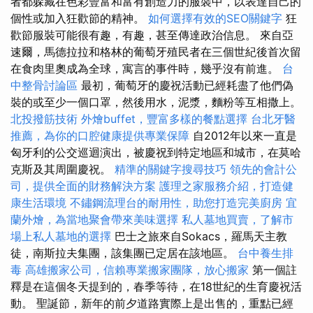
者都躲藏在色彩豐富和富有創造力的服裝中，以表達自己的
個性或加入狂歡節的精神。
如何選擇有效的SEO關鍵字
狂
歡節服裝可能很有趣，有趣，甚至傳達政治信息。 來自亞
速爾，馬德拉拉和格林的葡萄牙殖民者在三個世紀後首次留
在食肉里奧成為全球，寓言的事件時，幾乎沒有前進。
台
中整骨討論區
最初，葡萄牙的慶祝活動已經耗盡了他們偽
裝的或至少一個口罩，然後用水，泥漿，麵粉等互相撒上。
北投撥筋技術
外燴buffet，豐富多樣的餐點選擇
台北牙醫
推薦，為你的口腔健康提供專業保障
自2012年以來一直是
匈牙利的公交巡迴演出，被慶祝到特定地區和城市，在莫哈
克斯及其周圍慶祝。
精準的關鍵字搜尋技巧
領先的會計公
司，提供全面的財務解決方案
護理之家服務介紹，打造健
康生活環境
不鏽鋼流理台的耐用性，助您打造完美廚房
宜
蘭外燴，為當地聚會帶來美味選擇
私人墓地買賣，了解市
場上私人墓地的選擇
巴士之旅來自Sokacs，羅馬天主教
徒，南斯拉夫集團，該集團已定居在該地區。
台中養生排
毒
高雄搬家公司，信賴專業搬家團隊，放心搬家
第一個註
釋是在這個冬天提到的，春季等待，在18世紀的生育慶祝活
動。 聖誕節，新年的前夕道路實際上是出售的，重點已經