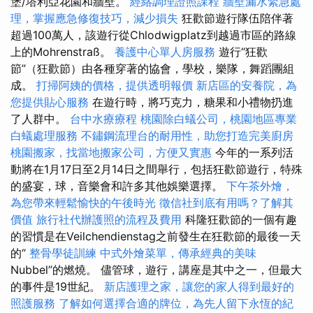
堡/塔利亞花園和牆壁。
經絡調理證照課程
牆壁漏水緊急處
理，掌握應急修復技巧，減少損失
狂歡節遊行隊伍陪伴著
超過100萬人，該遊行從Chlodwigplatz到越過市區的路線
上的Mohrenstraß。
養護中心單人房服務
遊行“狂歡
節”（狂歡節）由各種穿著的協會，學校，樂隊，舞蹈團組
成。
打掃阿姨的價格，提供透明報價
新店區的安養院，為
您提供貼心服務
在遊行時，將巧克力，糖果和小禮物扔進
了人群中。
台中水療療程
桃園除白蟻公司，桃園地區專業
白蟻處理服務
不鏽鋼流理台的耐用性，助您打造完美廚房
桃園搬家，找當地搬家公司，方便又實惠
今年的一系列活
動將在1月17日至2月14日之間舉行，包括狂歡節遊行，特殊
的盛宴，球，音樂會和許多其他娛樂選擇。
下午茶外燴，
為您帶來輕鬆愉快的午後時光
徵信社到底有用嗎？了解其
價值
旅行社代辦護照的流程及費用
科隆狂歡節的一個有趣
的習慣是在Veilchendienstag之前發生在狂歡節的最後一天
的“
整骨學徒訓練
中式外燴菜單，傳承經典的美味
Nubbel”的燃燒。 儘管球，遊行，講座是其中之一，但最大
的事件是19世紀。
新店護理之家，讓您的家人得到最好的
照護服務
了解如何選擇合適的牌位，為先人留下永恆的紀