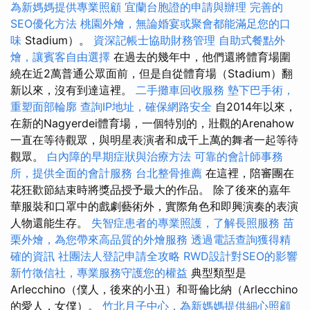
為新媽媽提供專業照顧
宜蘭台胞證的申請與辦理
完善的
SEO優化方法
桃園外燴，無論婚宴或聚會都能滿足您的口
味
Stadium）。
資深記帳士協助財務管理
自助式餐點外
燴，讓賓客自由選擇
在過去的幾年中，他們還將體育場圍
繞在近2萬普通公眾面前，但是自從體育場（Stadium）翻
新以來，沒有到達這裡。
二手攤車回收服務
墊下巴手術，
重塑面部輪廓
查詢IP地址，確保網路安全
自2014年以來，
在新的Nagyerdei體育場，一個特別的，壯觀的Arenahow
一直在等待觀眾，與明星表演者和成千上萬的舞者一起等待
觀眾。
白內障的早期症狀與治療方法
可靠的會計師事務
所，提供全面的會計服務
台北整骨推薦
在這裡，陪審團在
花狂歡節結束時將獎品授予最大的作品。 除了後來的嘉年
華服裝和口罩中的戲劇藝術外，實際角色和即興演奏的表演
人物還能生存。
失智症患者的專業照護，了解長照服務
苗
栗外燴，為您帶來高品質的外燴服務
透過電話查詢獲得精
確的資訊
社團法人登記申請全攻略
RWD設計對SEO的影響
新竹徵信社，專業服務守護您的權益
典型類型是
Arlecchino（僕人，後來的小丑）和哥倫比納（Arlecchino
的愛人，女僕）。
竹北月子中心，為新媽媽提供細心照顧