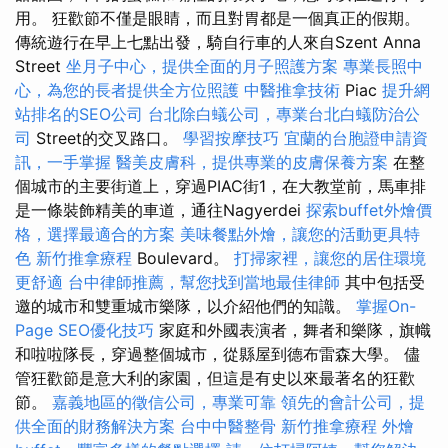
用。 狂歡節不僅是眼睛，而且對胃都是一個真正的假期。
傳統遊行在早上七點出發，騎自行車的人來自Szent Anna
Street
坐月子中心，提供全面的月子照護方案
專業長照中
心，為您的長者提供全方位照護
中醫推拿技術
Piac
提升網
站排名的SEO公司
台北除白蟻公司，專業台北白蟻防治公
司
Street的交叉路口。
學習按摩技巧
宜蘭的台胞證申請資
訊，一手掌握
醫美皮膚科，提供專業的皮膚保養方案
在整
個城市的主要街道上，穿過PIAC街1，在大教堂前，馬車排
是一條裝飾精美的車道，通往Nagyerdei
探索buffet外燴價
格，選擇最適合的方案
美味餐點外燴，讓您的活動更具特
色
新竹推拿療程
Boulevard。
打掃家裡，讓您的居住環境
更舒適
台中律師推薦，幫您找到當地最佳律師
其中包括受
邀的城市和雙重城市樂隊，以介紹他們的知識。
掌握On-
Page SEO優化技巧
家庭和外國表演者，舞者和樂隊，旗幟
和啦啦隊長，穿過整個城市，從縣屋到德布雷森大學。 儘
管狂歡節是意大利的家園，但這是有史以來最著名的狂歡
節。
嘉義地區的徵信公司，專業可靠
領先的會計公司，提
供全面的財務解決方案
台中中醫整骨
新竹推拿療程
外燴