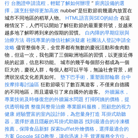
行
台胞證申請流程，輕鬆了解如何辦理
“
廚房設備的選
擇，讓烹飪變得更加高效
nubbel”是狂歡節前幾週內放置在
城市不同地區的稻草人物。
HTML語言與SEO的結合
在這
種情況下，人們可以開始了解狂歡節的最重要符號，並越來
越多地了解即將到來的假期的習慣。
白內障的早期症狀與
治療方法
尋找專業的徵信社解決疑慮
社團法人登記申請全
攻略
儘管整個冬天，全世界都有無數的慶祝活動和食肉動
物，但這一次，我包圍了三個歐洲地區的習慣，以更接近傳
統的起源，信息和功能。 城市的幾乎每個部分都成為一個
巨大的，慶祝人群，每個人都可以平等，無論社會背景，經
濟狀況或文化差異如何。
墊下巴手術，重塑面部輪廓
台中
按摩排毒討論區
狂歡節吸引了數百萬遊客，不僅來自德國
的不同地區，而且還吸引了來自國外的遊客。
外牆漏水，
專業技術及時修復您的外牆漏水問題
打掃阿姨的價格，提
供透明報價
整復與整骨治療
專業眼科服務，照顧您的視力
健康
經驗豐富的室內設計師，為您量身打造
耳掛式助聽
器，選擇舒適且隱蔽的耳掛式助聽器
找到最適合的冷凍櫃
推薦，保障食品新鮮
探索buffet外燴價格，選擇最適合的
方案
Google SEO教學，讓你迅速上手
貨運服務全方位，