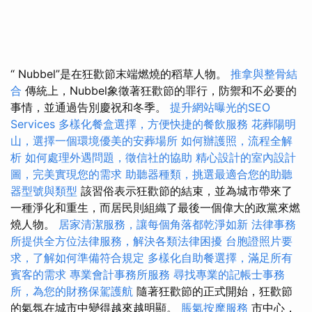
“ Nubbel”是在狂歡節末端燃燒的稻草人物。
推拿與整骨結
合
傳統上，Nubbel象徵著狂歡節的罪行，防禦和不必要的
事情，並通過告別慶祝和冬季。
提升網站曝光的SEO
Services
多樣化餐盒選擇，方便快捷的餐飲服務
花葬陽明
山，選擇一個環境優美的安葬場所
如何辦護照，流程全解
析
如何處理外遇問題，徵信社的協助
精心設計的室內設計
圖，完美實現您的需求
助聽器種類，挑選最適合您的助聽
器型號與類型
該習俗表示狂歡節的結束，並為城市帶來了
一種淨化和重生，而居民則組織了最後一個偉大的政黨來燃
燒人物。
居家清潔服務，讓每個角落都乾淨如新
法律事務
所提供全方位法律服務，解決各類法律困擾
台胞證照片要
求，了解如何準備符合規定
多樣化自助餐選擇，滿足所有
賓客的需求
專業會計事務所服務
尋找專業的記帳士事務
所，為您的財務保駕護航
隨著狂歡節的正式開始，狂​​歡節
的氣氛在城市中變得越來越明顯。
脹氣按摩服務
市中心，