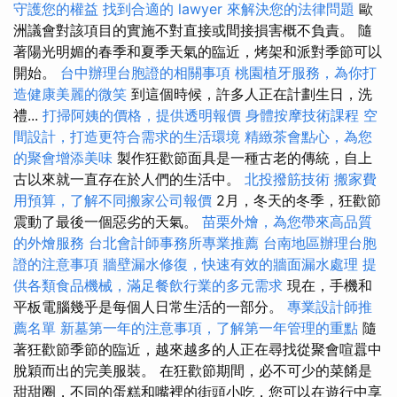
守護您的權益
找到合適的 lawyer 來解決您的法律問題
歐
洲議會對該項目的實施不對直接或間接損害概不負責。 隨
著陽光明媚的春季和夏季天氣的臨近，烤架和派對季節可以
開始。
台中辦理台胞證的相關事項
桃園植牙服務，為你打
造健康美麗的微笑
到這個時候，許多人正在計劃生日，洗
禮...
打掃阿姨的價格，提供透明報價
身體按摩技術課程
空
間設計，打造更符合需求的生活環境
精緻茶會點心，為您
的聚會增添美味
製作狂歡節面具是一種古老的傳統，自上
古以來就一直存在於人們的生活中。
北投撥筋技術
搬家費
用預算，了解不同搬家公司報價
2月，冬天的冬季，狂歡節
震動了最後一個惡劣的天氣。
苗栗外燴，為您帶來高品質
的外燴服務
台北會計師事務所專業推薦
台南地區辦理台胞
證的注意事項
牆壁漏水修復，快速有效的牆面漏水處理
提
供各類食品機械，滿足餐飲行業的多元需求
現在，手機和
平板電腦幾乎是每個人日常生活的一部分。
專業設計師推
薦名單
新墓第一年的注意事項，了解第一年管理的重點
隨
著狂歡節季節的臨近，越來越多的人正在尋找從聚會喧囂中
脫穎而出的完美服裝。 在狂歡節期間，必不可少的菜餚是
甜甜圈，不同的蛋糕和嘴裡的​​街頭小吃，您可以在遊行中享