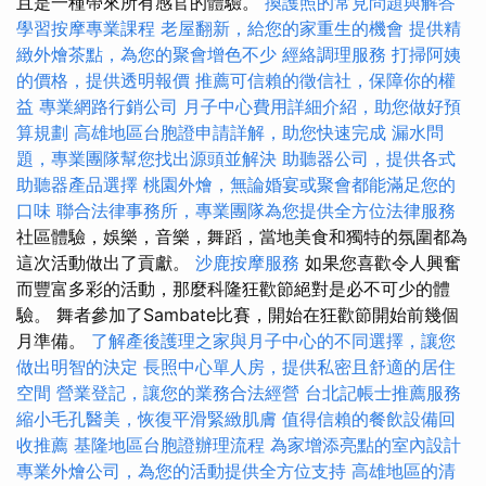
且是一種帶來所有感官的體驗。
換護照的常見問題與解答
學習按摩專業課程
老屋翻新，給您的家重生的機會
提供精
緻外燴茶點，為您的聚會增色不少
經絡調理服務
打掃阿姨
的價格，提供透明報價
推薦可信賴的徵信社，保障你的權
益
專業網路行銷公司
月子中心費用詳細介紹，助您做好預
算規劃
高雄地區台胞證申請詳解，助您快速完成
漏水問
題，專業團隊幫您找出源頭並解決
助聽器公司，提供各式
助聽器產品選擇
桃園外燴，無論婚宴或聚會都能滿足您的
口味
聯合法律事務所，專業團隊為您提供全方位法律服務
社區體驗，娛樂，音樂，舞蹈，當地美食和獨特的氛圍都為
這次活動做出了貢獻。
沙鹿按摩服務
如果您喜歡令人興奮
而豐富多彩的活動，那麼科隆狂歡節絕對是必不可少的體
驗。 舞者參加了Sambate比賽，開始在狂歡節開始前幾個
月準備。
了解產後護理之家與月子中心的不同選擇，讓您
做出明智的決定
長照中心單人房，提供私密且舒適的居住
空間
營業登記，讓您的業務合法經營
台北記帳士推薦服務
縮小毛孔醫美，恢復平滑緊緻肌膚
值得信賴的餐飲設備回
收推薦
基隆地區台胞證辦理流程
為家增添亮點的室內設計
專業外燴公司，為您的活動提供全方位支持
高雄地區的清