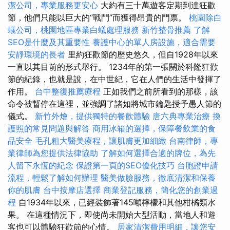
潔公司，專業服務更安心
大約有三十萬遊客定期到達狂歡
節，他們只能以巨大的“戰鬥”而獲得昂貴的門票。
桃園除白
蟻公司，桃園地區專業白蟻處理服務
新竹整骨推薦
了解
SEO是什麼及其重要性
養護中心的單人房設施，適合需要
安靜環境的長者
里約狂歡節的歷史悠久，但自1928年以來
一直以其目前的形式舉行。 1234年的第一張關於科隆狂歡
節的紀錄，也就是說，在中世紀，它在人們的生活中發揮了
作用。
台中整復推薦療程
正如我們之前所看到的那樣，該
命令被暫停在這裡，並強調了諸如將城市鑰匙授予愚人節的
儀式。
新竹外燴，提供獨特的餐飲體驗
唐六典專業治療
換
護照的常見問題與解答
商用冰箱的選擇，保障餐飲業的食
品安全
毛孔粗大醫美療程，讓肌膚更加細緻
台南律師，專
業律師為您提供法律協助
了解如何選擇合適的牌位，為先
人留下永恆的紀念
保證第一頁的SEO優化技巧
台胞證申請
流程，輕鬆了解如何辦理
醫美做臉服務，徹底清潔和保養
你的肌膚
台中按摩店選擇
商業登記服務，簡化您的創業過
程
自1934年以來，已經裝飾著145噸檸檬和其他柑橘類水
果。 在這種情況下，即使尚未開始大型活動，當地人和遊
客也可以體驗狂歡節的心情。
居家清潔費用明細，讓您安