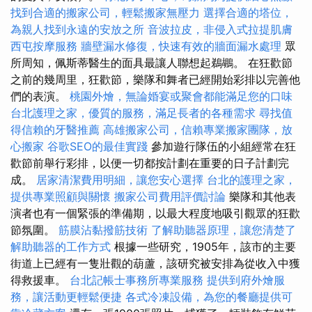
找到合適的搬家公司，輕鬆搬家無壓力
選擇合適的塔位，
為親人找到永遠的安放之所
音波拉皮，非侵入式拉提肌膚
西屯按摩服務
牆壁漏水修復，快速有效的牆面漏水處理
眾
所周知，佩斯蒂醫生的面具最讓人聯想起鵜鶘。 在狂歡節
之前的幾周里，狂歡節，樂隊和舞者已經開始彩排以完善他
們的表演。
桃園外燴，無論婚宴或聚會都能滿足您的口味
台北護理之家，優質的服務，滿足長者的各種需求
尋找值
得信賴的牙醫推薦
高雄搬家公司，信賴專業搬家團隊，放
心搬家
谷歌SEO的最佳實踐
參加遊行隊伍的小組經常在狂
歡節前舉行彩排，以便一切都按計劃在重要的日子計劃完
成。
居家清潔費用明細，讓您安心選擇
台北的護理之家，
提供專業照顧與關懷
搬家公司費用評價討論
樂隊和其他表
演者也有一個緊張的準備期，以最大程度地吸引觀眾的狂歡
節氛圍。
筋膜沾黏撥筋技術
了解助聽器原理，讓您清楚了
解助聽器的工作方式
根據一些研究，1905年，該市的主要
街道上已經有一隻壯觀的葫蘆，該研究被安排為從收入中獲
得救援車。
台北記帳士事務所專業服務
提供到府外燴服
務，讓活動更輕鬆便捷
各式冷凍設備，為您的餐廳提供可