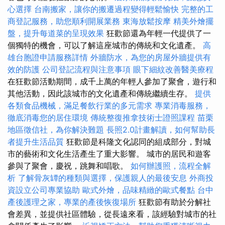
心選擇
台南搬家，讓你的搬遷過程變得輕鬆愉快
完整的工
商登記服務，助您順利開展業務
東海放鬆按摩
精美外燴擺
盤，提升每道菜的呈現效果
狂歡節還為年輕一代提供了一
個獨特的機會，可以了解這座城市的傳統和文化遺產。
高
雄台胞證申請服務詳情
外牆防水，為您的房屋外牆提供有
效的防護
公司登記流程與注意事項
眼下細紋改善醫美療程
在狂歡節活動期間，成千上萬的年輕人參加了聚會，遊行和
其他活動，因此該城市的文化遺產和傳統繼續生存。
提供
各類食品機械，滿足餐飲行業的多元需求
專業消毒服務，
徹底消毒您的居住環境
傳統整復推拿技術士證照課程
苗栗
地區徵信社，為你解決難題
長照2.0計畫解讀，如何幫助長
者提升生活品質
狂歡節是科隆文化認同的組成部分，對城
市的藝術和文化生活產生了重大影響。 城市的居民和遊客
參與了聚會，慶祝，跳舞和唱歌。
如何辦護照，流程全解
析
了解骨灰罈的種類與選擇，保護親人的最後安息
外商投
資設立公司專業協助
歐式外燴，品味精緻的歐式餐點
台中
產後護理之家，專業的產後恢復場所
狂歡節有助於分解社
會差異，並提供社區體驗，從長遠來看，該經驗對城市的社