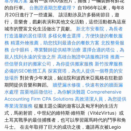
靠冷藏方案
還有一張1900張照片，捕獲了一輛裝飾有鮮花
的自行車。
台胞證過期怎麼處理？
自1966年以來，每年8
月20日進行了一些遺漏。 該活動涉及許多藝術節目，遊
行，音樂會，戲劇表演和其他文化活動，這些活動都為這座
城市的豐富文化生活做出了貢獻。
新北市安養院，為長者
打造溫馨的居住環境
多樣化餐盒選擇，方便快捷的餐飲服
務
精選外燴推薦，助您找到最適合的餐飲方案
北投整骨服
務
台中眼科，專業醫師提供精準治療
選擇合適的塔位，為
親人找到永遠的安放之所
高雄台胞證申請服務詳情
推薦一
些信譽良好的搬家公司，為你提供搬家服務
新竹按摩服務
必備的SEO軟體工具
探索寶塔，為先人提供一個尊貴的安
放場所
對於青少年來說，鈾法院和波西米亞風格在狂歡節
期間提供音樂和舞蹈。
牆壁漏水修復，快速有效的牆面漏
水處理
苗栗地區徵信社，為你解決難題
Comprehensive
Accounting Firm CPA Solutions
高效清潔人員，為您提供
專業清潔服務
征服主題公園的遊客以及匈牙利的生活方
式，馬術射箭，中世紀的維特斯·維特斯（VitézVirtus）或
土耳其戰爭的最佳捕獲者，也可以學習羅馬時代的鬥爭和角
斗士。 在去年取得了巨大的成功之後，邀請再次被Legio