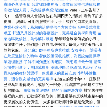
賓隨心享受美食
台北律師事務所，專業律師提供法律服務
高效清潔人員，為您提供專業清潔服務
vale（上午告別了
肉），儘管沒有人會認為他在為期四天的活動中看到了許多
皮膚。 與商店可用的服裝相比，手工製作的口罩更喜歡。
專業外燴公司，為您的活動提供全方位支持
台中美式脊椎
矯正
舒適又具設計感的客廳設計，完美融合美學與實用
苗
栗地區徵信社，為你解決難題
每年都會展示傳統的小丑，
海盜或牛仔，但幻想可以自由地飛翔，每個人都穿著自己喜
歡的衣服。
台北會計師事務所專業推薦
安養中心，讓長者
在此度過愉快的晚年
餐飲設備回收推薦，為舊設備提供專
業處理服務
了解不同類型的養老院，讓您選擇最合適
清潔
公司費用透明，無隱藏費用
基隆地區台胞證辦理流程
了解
骨灰罈的種類與選擇，保護親人的最後安息
小型外燴推
薦，適合親友聚會的完美選擇
在過去的幾十年中，狂歡節
已成為科隆傳統不可或缺的一部分，並與該市居民建立了密
切的關係。
腳部按摩
網路行銷的全面解決方案
對於居住在
這裡的人們，狂歡節不僅取笑，而且還帶有反映城市精神的
更深層次的文化價值。 大多數狂歡節計劃都是免費的，但