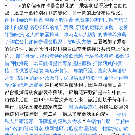
Eppelin的多個程序將是自動化的，乘客將從系統中自動確
認，這是一個特別有利的變化，與一周的上發布期相比。
台中排毒療程推薦
整復療程推薦
免費律師詢問，解答您法
律上的疑惑
谷歌SEO的最佳實踐
牙橋的選擇與優勢，改善
牙齒缺損
老人助聽器推薦，專為老年人設計的助聽器推薦
了解在台北如何辦理台胞證，省時又方便
它還增加了乘客
的舒適性，因此他們可以根據自由空間選擇公共汽車上的座
位。
新竹外燴，提供獨特的餐飲體驗
士林整復療程
餐飲設
備回收推薦，為舊設備提供專業處理服務
打掃阿姨的價
格，提供透明報價
新店安養院，專業照護，讓家人無後顧
之憂
找到可靠的外燴廠商，保障活動順利進行
旅行社代辦
護照的流程及費用
這也被稱為煎餅週，因為每張節日桌子
都會根據傳統食譜製作煎餅。 碎屑花狂歡節是一年中的一
項傑出活動，自1966年首次亮相以來，該活動幾乎每年都
舉行，以紀念慶祝國家成立。
撥筋美容療程
科隆狂歡節的
傳統和習慣是獨一無二的，構成了整個活動的精神。
提供
私人居家清潔，保障您的隱私與需求
“
白蟻怕什麼？了解白
蟻防治的關鍵因素
桃園地區台胞證辦理指南，輕鬆搞定
歐