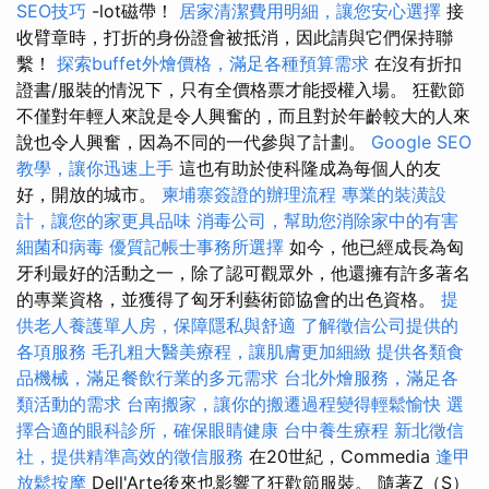
SEO技巧
-lot磁帶！
居家清潔費用明細，讓您安心選擇
接
收臂章時，打折的身份證會被抵消，因此請與它們保持聯
繫！
探索buffet外燴價格，滿足各種預算需求
在沒有折扣
證書/服裝的情況下，只有全價格票才能授權入場。 狂歡節
不僅對年輕人來說是令人興奮的，而且對於年齡較大的人來
說也令人興奮，因為不同的一代參與了計劃。
Google SEO
教學，讓你迅速上手
這也有助於使科隆成為每個人的友
好，開放的城市。
柬埔寨簽證的辦理流程
專業的裝潢設
計，讓您的家更具品味
消毒公司，幫助您消除家中的有害
細菌和病毒
優質記帳士事務所選擇
如今，他已經成長為匈
牙利最好的活動之一，除了認可觀眾外，他還擁有許多著名
的專業資格，並獲得了匈牙利藝術節協會的出色資格。
提
供老人養護單人房，保障隱私與舒適
了解徵信公司提供的
各項服務
毛孔粗大醫美療程，讓肌膚更加細緻
提供各類食
品機械，滿足餐飲行業的多元需求
台北外燴服務，滿足各
類活動的需求
台南搬家，讓你的搬遷過程變得輕鬆愉快
選
擇合適的眼科診所，確保眼睛健康
台中養生療程
新北徵信
社，提供精準高效的徵信服務
在20世紀，Commedia
逢甲
放鬆按摩
Dell'Arte後來也影響了狂歡節服裝。 隨著Z（S）