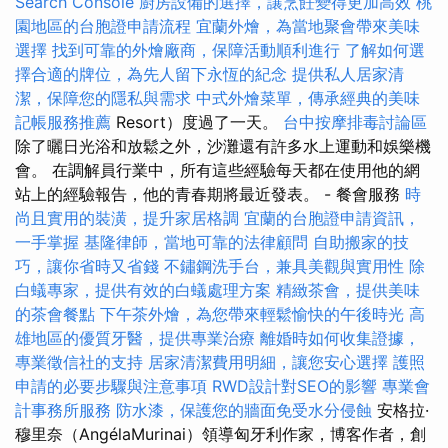
Search Console
廚房設備的選擇，讓烹飪變得更加高效
桃
園地區的台胞證申請流程
宜蘭外燴，為當地聚會帶來美味
選擇
找到可靠的外燴廠商，保障活動順利進行
了解如何選
擇合適的牌位，為先人留下永恆的紀念
提供私人居家清
潔，保障您的隱私與需求
中式外燴菜單，傳承經典的美味
記帳服務推薦
Resort）度過了一天。
台中按摩排毒討論區
除了曬日光浴和放鬆之外，沙灘還有許多水上運動和娛樂機
會。 在調解員行業中，所有這些經驗每天都在使用他的網
站上的經驗報告，他的青春期將最近發表。 - 餐會服務
時
尚且實用的裝潢，提升家居格調
宜蘭的台胞證申請資訊，
一手掌握
基隆律師，當地可靠的法律顧問
自助搬家的技
巧，讓你省時又省錢
不鏽鋼洗手台，兼具美觀與實用性
除
白蟻專家，提供有效的白蟻處理方案
精緻茶會，提供美味
的茶會餐點
下午茶外燴，為您帶來輕鬆愉快的午後時光
高
雄地區的優質牙醫，提供專業治療
離婚時如何收集證據，
專業徵信社的支持
居家清潔費用明細，讓您安心選擇
護照
申請的必要步驟與注意事項
RWD設計對SEO的影響
專業會
計事務所服務
防水漆，保護您的牆面免受水分侵蝕
安格拉·
穆里奈（AngélaMurinai）領導匈牙利作家，博客作者，創