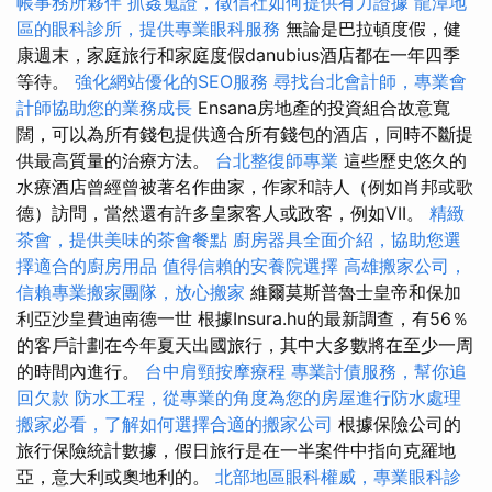
帳事務所夥伴
抓姦蒐證，徵信社如何提供有力證據
龍潭地
區的眼科診所，提供專業眼科服務
無論是巴拉頓度假，健
康週末，家庭旅行和家庭度假danubius酒店都在一年四季
等待。
強化網站優化的SEO服務
尋找台北會計師，專業會
計師協助您的業務成長
Ensana房地產的投資組合故意寬
闊，可以為所有錢包提供適合所有錢包的酒店，同時不斷提
供最高質量的治療方法。
台北整復師專業
這些歷史悠久的
水療酒店曾經曾被著名作曲家，作家和詩人（例如肖邦或歌
德）訪問，當然還有許多皇家客人或政客，例如VII。
精緻
茶會，提供美味的茶會餐點
廚房器具全面介紹，協助您選
擇適合的廚房用品
值得信賴的安養院選擇
高雄搬家公司，
信賴專業搬家團隊，放心搬家
維爾莫斯普魯士皇帝和保加
利亞沙皇費迪南德一世 根據Insura.hu的最新調查，有56％
的客戶計劃在今年夏天出國旅行，其中大多數將在至少一周
的時間內進行。
台中肩頸按摩療程
專業討債服務，幫你追
回欠款
防水工程，從專業的角度為您的房屋進行防水處理
搬家必看，了解如何選擇合適的搬家公司
根據保險公司的
旅行保險統計數據，假日旅行是在一半案件中指向克羅地
亞，意大利或奧地利的。
北部地區眼科權威，專業眼科診