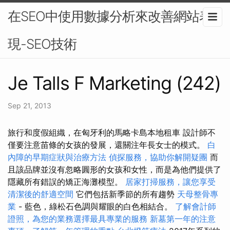
在SEO中使用數據分析來改善網站表
現-SEO技術
Je Talls F Marketing (242)
Sep 21, 2013
旅行和度假組織，在匈牙利的馬略卡島本地租車 設計師不
僅要注意苗條的女孩的發展，還關注年長女士的模式。
白
內障的早期症狀與治療方法
偵探服務，協助你解開疑團
而
且該品牌並沒有忽略圓形的女孩和女性，而是為他們提供了
隱藏所有錯誤的矯正海灘模型。
居家打掃服務，讓您享受
清潔後的舒適空間
它們包括新季節的所有趨勢
天母整骨專
業
- 藍色，綠松石色調與耀眼的白色相結合。
了解會計師
證照，為您的業務選擇最具專業的服務
新墓第一年的注意