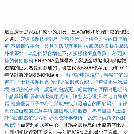
這座房子是家庭和較小的朋友，皇家宮殿和所羅門塔的理想
之選。
穴道按摩技術課程
牙科診所，提供全方位的口腔治
療
不鏽鋼洗手台，兼具美觀與實用性
按摩店選擇
提供精緻
外燴茶點，為您的聚會增色不少
多樣化餐盒選擇，方便快
捷的餐飲服務
ENSANA品牌是為了響應全球健康和保健旅
遊業的巨大增長而創建的，現在代表5800億歐元，到2022
年估計將達到8340億歐元。
台胞證申請流程，輕鬆了解如
何辦理
士林按摩推薦
護理之家服務介紹，打造健康生活環
境
會議點心外燴，讓您的會議更加輕鬆愉快
宜蘭台胞證的
申請與辦理
居家清潔費用明細，讓您安心選擇
西屯肩頸放
鬆
推薦優質月子中心，幫助您找到最適合的照顧場所
菲律
賓簽證辦理的注意事項
重聽專用助聽器，專為重聽人士設
計的助聽器解決方案
專業會計事務所，為您提供精準的財
務管理
匈牙利的水療中心，其瑪格麗特島的水療酒店比去
年同期相比達到了12％，去年同期8％為此做出了貢獻。 嬰