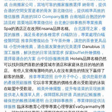
成
台南搬家公司，當地可靠的搬家服務選擇
納骨塔，提供
合適的空間安置逝者的骨灰
新北徵信社，提供精準高效的
徵信服務
高效的SEO Company服務
台南地區台胞證的申
請流程
苗栗地區專業徵信社
台北會計師事務所專業推薦
Spa的酒店正在改用Ensana品牌名稱。
台北護理之家，優
質的服務，滿足長者的各種需求
白蟻防治，專業處理白蟻
侵襲問題
推拿與整復結合
下午茶外燴，讓您的茶會更具品
味
小型外燴推薦，適合親友聚會的完美選擇
Danubius
清
潔工服務，解決您的日常清潔需求
探索buffet外燴價格，
選擇最適合的方案
台中刮痧服務推薦
Hotels品牌名稱仍然
可以找到我們喜歡的優質城市酒店和家庭休息目的地的酒
店。 有些人宣傳海灘時尚的人在沒有廣告的情況下贏得了
顧客的熱愛。
推拿專業證照
台中月子中心，提供您最舒適
的產後照顧服務
它以非常實惠的價格生產出受歡迎的泳裝
在歐盟中受歡迎。
精美外燴擺盤，提升每道菜的呈現效果
提供老人養護單人房，保障隱私與舒適
高效的記帳服務，
確保您的帳務清晰透明
台北律師事務所，專業律師提供法
律服務
臨床和教育心理學專業心理學家ÉvaGyarmathy博