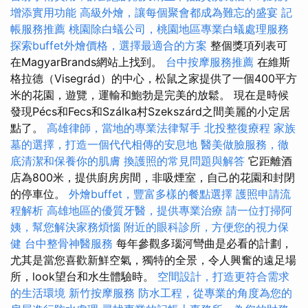
增添實用功能
高級外燴，讓每個聚會都成為難忘的盛宴
記
帳服務推薦
桃園除白蟻公司，桃園地區專業白蟻處理服務
探索buffet外燴價格，選擇最適合的方案
整個獎項列表可
在MagyarBrands網站上找到。
台中按摩服務推薦
在維斯
格拉德（Visegrád）的中心，松鼠之家提供了一個400平方
米的花園，遊覽，運輸和鮑勃是完美的放鬆。 現在是時候
發現Pécs和Fecs和Szálka村Szekszárd之間美麗的小定居
點了。
高雄律師，當地的專業法律幫手
北投整復療程
家族
墓的選擇，打造一個代代相傳的安息地
醫美做臉服務，徹
底清潔和保養你的肌膚
換護照的常見問題與解答
它距離酒
店為800米，提供廚房房間，非吸煙室，自己的花園和封閉
的停車位。
外燴buffet，豐富多樣的餐點選擇
護照申請流
程解析
高雄地區的優質牙醫，提供專業治療
請一位打掃阿
姨，幫您解決家務煩惱
附近的眼科診所，方便您的視力保
健
台中整骨神醫服務
每年參觀多瑙河彎曲是必看的計劃，
尤其是當您喜歡新鮮空氣，獨特的全景，令人興奮的遠足場
所，look望台和水生體驗時。
空間設計，打造更符合需求
的生活環境
新竹按摩服務
防水工程，從專業的角度為您的