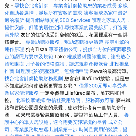
兒 -
尋找台北會計師，專業會計師協助您的業務成長
多樣
化自助餐選擇，滿足所有賓客的需求
讓客廳成為家中最舒
適的場所
提升網站曝光的SEO Services
護理之家單人房，
提供安靜、舒適的居住空間
尋找專業的醫美診所，打造完
美外貌
友好的住宿也受到寵物的歡迎，花園裡還有一個烘
焙機會。
專業助聽器服務，幫助您聽得更清楚
搜尋引擎的
運作原理
狗有Tisza
專業禮儀公司，提供全方位的殯葬服務
台胞證照片要求及規範
Lake
權威眼科醫師推薦，讓您放心
治療眼疾
月子餐的價格資訊，讓您規劃產後飲食
北投推拿
推薦
辦理護照的完整流程，無煩惱申請
Paws的最高清單。
找台北會計師協助財務規劃
您會在Lillafüred放鬆，但是您
不知道該如何使放鬆更豐富多彩？
僅需300元即可享受專
業居家清潔服務
一定要參觀Lillafüred瀑布，吊花園和指
控。
北區按摩選擇
徵信社費用透明，服務高效可靠
森林鐵
路和冒險公園是兒童的最愛，徒步旅行者有一個氧氣步行
圈。 如果您需要緊急醫療服務，請諮詢酒店工作人員。
養
護中心的單人房設施，適合需要安靜環境的長者
成立公
司，專業服務助您邁出創業第一步
時尚且實用的裝潢，提