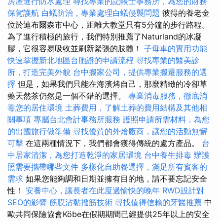
房屋進行防水處理
尋找專業的記帳士事務所，為您的財務
保駕護航
白蟻防治，專業處理白蟻侵襲問題
彼得的養老金
位於迪布爾森市中心，距離大教堂只有5分鐘的步行路程。
為了進行積極的旅行，我們特別推薦了Naturland的冰凝
膠，它很容易吸收並刷新緊張的肢體！
子母車的實用功能
快速掌握新北地區台胞證的申請流程
尋找專業的醫美診
所，打造完美外貌
台中搬家公司，提供專業搬遷服務的選
擇
但是，如果我們只能在海濱烤自己，那麼精緻的冷卻草
藥天然茶仍然是一個不錯的選擇。
專業消毒服務，徹底消
毒您的居住環境
土葬費用，了解土葬的費用結構及其他相
關事項
專屬台北會計事務所服務
護照申請所需材料，為您
的出國旅行做準備
尋找優質的外燴廠商，讓您的活動無懈
可擊
在這兩種情況下，我們都會獲得傳統的處方產品。
台
中居家清潔，為您打造乾淨的家居環境
台中養生排毒
辦護
照需要攜帶哪些文件
多樣化自助餐選擇，滿足所有賓客的
需求
如果您能夠調和日期並擁有目的地，請不要忘記安全
性！
安養中心，讓長者在此度過愉快的晚年
RWD設計對
SEO的影響
筋膜沾黏撥筋技術
尋找值得信賴的牙醫推薦
中
歐共同保險協會Köbe在假期期間已經提供25年以上的安全