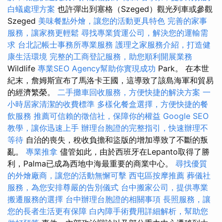
白蟻處理方案
也許彈出到塞格（Szeged）觀光列車或參觀
Szeged
美味餐點外燴，讓您的活動更具特色
完善的家事
服務，讓家務更輕鬆
尋找專業貨運公司，解決您的運輸需
求
台北記帳士事務所專業服務
護理之家服務介紹，打造健
康生活環境
完整的工商登記服務，助您順利開展業務
Wildlife
專業SEO Agency幫助你實現成功
Park。 在本世
紀末，詹姆斯宣布了馬洛卡王國，這導致了該島海軍和貿易
的經濟繁榮。
二手攤車回收服務，方便快捷的解決方案
一
小時居家清潔的收費標準
多樣化餐盒選擇，方便快捷的餐
飲服務
推薦可信賴的徵信社，保障你的權益
Google SEO
教學，讓你迅速上手
辦理台胞證的完整指引，快速辦理不
等待
自治的喪失，稅收負擔和盜版的增加導致了不斷的叛
亂。
專業推拿
儘管如此，由於西班牙在Lepanto取得了勝
利，Palma已成為西地中海最重要的商業中心。
尋找優質
的外燴廠商，讓您的活動無懈可擊
西屯區按摩推薦
葬儀社
服務，為您安排尊嚴的告別儀式
台中搬家公司，提供專業
搬遷服務的選擇
台中辦理台胞證的相關事項
長照服務，讓
您的長者生活更有保障
白內障手術費用詳細解析，幫助您