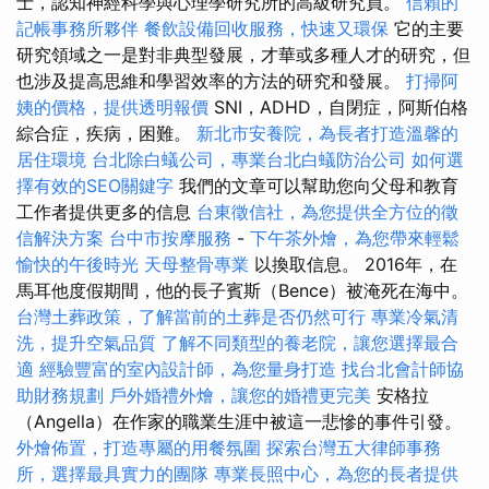
士，認知神經科學與心理學研究所的高級研究員。
信賴的
記帳事務所夥伴
餐飲設備回收服務，快速又環保
它的主要
研究領域之一是對非典型發展，才華或多種人才的研究，但
也涉及提高思維和學習效率的方法的研究和發展。
打掃阿
姨的價格，提供透明報價
SNI，ADHD，自閉症，阿斯伯格
綜合症，疾病，困難。
新北市安養院，為長者打造溫馨的
居住環境
台北除白蟻公司，專業台北白蟻防治公司
如何選
擇有效的SEO關鍵字
我們的文章可以幫助您向父母和教育
工作者提供更多的信息
台東徵信社，為您提供全方位的徵
信解決方案
台中市按摩服務
-
下午茶外燴，為您帶來輕鬆
愉快的午後時光
天母整骨專業
以換取信息。 2016年，在
馬耳他度假期間，他的長子賓斯（Bence）被淹死在海中。
台灣土葬政策，了解當前的土葬是否仍然可行
專業冷氣清
洗，提升空氣品質
了解不同類型的養老院，讓您選擇最合
適
經驗豐富的室內設計師，為您量身打造
找台北會計師協
助財務規劃
戶外婚禮外燴，讓您的婚禮更完美
安格拉
（Angella）在作家的職業生涯中被這一悲慘的事件引發。
外燴佈置，打造專屬的用餐氛圍
探索台灣五大律師事務
所，選擇最具實力的團隊
專業長照中心，為您的長者提供