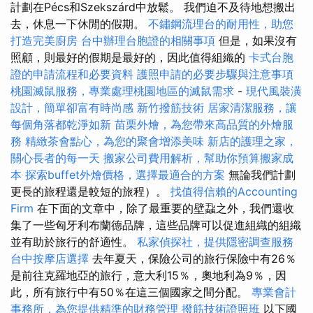
計劃在Pécs和Szekszárd中放鬆。 我們迫不及待地想搬出
去，休息一下休閒的假期。
不鏽鋼流理台的耐用性，助您
打造完美廚房
台中辦理台胞證的相關事項
但是，如果沒有
照顧，則最好的假期是最好的，因此值得組織的
卡式台胞
證的申請流程和必要資料
護照申請的必要步驟與注意事項
桃園滅鼠服務，專業處理桃園地區的滅鼠需求
-
現代風裝潢
設計，簡單卻富有時尚感
新竹撥筋技術
居家清潔服務，讓
每個角落都乾淨如新
苗栗外燴，為您帶來高品質的外燴服
務
精緻茶會點心，為您的聚會增添美味
新店的護理之家，
關心長者的每一天
搬家公司費用解析，幫助你預算搬家成
本
探索buffet外燴價格，選擇最適合的方案
無論我們計劃
更長的旅程還是較短的旅程）。
找值得信賴的Accounting
Firm
在下面的文章中，除了最重要的壁蝨之外，我們還收
集了一些匈牙利布蘭德品牌，這些品牌可以促進組織的組織
並有助於旅行的舒適性。
私家偵探社，提供隱密調查服務
台中按摩店選擇
去年夏天，保險公司的旅行保險中有26％
是前往克羅地亞的旅行，意大利15％，奧地利為9％，因
此，所有旅行中有50％在這三個國家之間分配。
專業會計
事務所，為您提供精準的財務管理
撥筋技術證照班
以下國