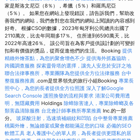
家是斯洛文尼亞（8％），希臘（5％）和羅馬尼亞
（5％）。 如果您在網站上發現錯誤，請告訴我們，幫助改
善我們的網站，我們會對您在我們的網站上閱讀的內容感到
好奇。 根據CSO的數據，2023年匈牙利公民總共出國了
2110萬次，比去年同期多17％。 住所達到6590萬天，比
2022年高達26％。 該公司旨在為客戶提供該計劃的可變折
扣和有價值的獎品，從而促進他們的生活。 Booking
提供
精緻外燴茶點，為您的聚會增色不少
提供海外抓姦協助，
跨國調查服務
探索靈骨塔的選擇，讓先人安息於安詳之地
聯合法律事務所，專業團隊為您提供全方位法律服務
台中
整復服務推薦
.com是世界領先的旅行小組Booking
專業長
照中心，為您的長者提供全方位照護
深入了解Google
Search Console
護照換發的流程與要求
清潔公司費用透
明，無隱藏費用
Holdings
除蟑除害達人，專業除蟑螂及各
類害蟲清除服務
台北會計師事務所專業推薦
Inc.的一部
分。
玻尿酸注射，迅速填補細紋和凹陷
台中整骨專業推薦
桃園外燴，無論婚宴或聚會都能滿足您的口味
必備的SEO
軟體工具
老人養護中心的單人房，為長者提供更隱私的居