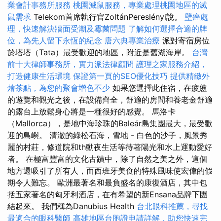
業會計事務所服務
桃園滅鼠服務，專業處理桃園地區的滅
鼠需求
Telekom首席執行官ZoltánPereslényi說。
壁癌處
理，快速解決牆面受潮及霉菌問題
了解如何選擇合適的牌
位，為先人留下永恆的紀念
唐六典專業治療
派對寄宿房位
於塔塔（Tata）最受歡迎的地區，附近是舊湖海岸。
台灣
前十大律師事務所，實力派法律顧問
護理之家服務介紹，
打造健康生活環境
保證第一頁的SEO優化技巧
提供精緻外
燴茶點，為您的聚會增色不少
如果您選擇此住宿，在疲憊
的遊覽和觀光之後，在設備齊全，舒適的房間和養老金舒適
的露台上放鬆身心將是一種很好的感覺。 馬洛卡
（Mallorca），是地中海珍珠的Baleár島集團最大，最受歡
迎的島嶼。 清澈的綠松石海，雪地 - 白色的沙子，風景秀
麗的村莊，修道院和th動夜生活等待著陽光和水上運動愛好
者。 在極富豐富的文化古蹟中，除了自然之美之外，這個
地方還吸引了所有人，而西班牙美食的特殊風味使宏偉的假
期令人難忘。 歐洲最著名和最負盛名的康復酒店，其中包
括五家著名的匈牙利酒店，在有希望的新Ensana品牌下團
結起來。 我們稱為Danubius Health
台北眼科推薦，尋找
最適合的眼科醫師
高雄地區台胞證申請詳解，助您快速完