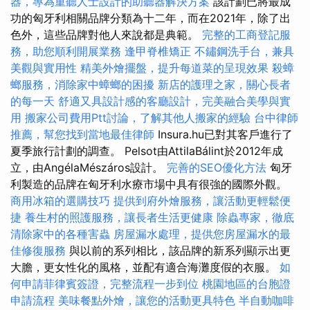
器，專為重聽人士設計的助聽器解決方案
該計劃已將最成
功的匈牙利相關品牌分類為十二年，而在2021年，除了出
色外，這些品牌對他人來說都是典範。
完整的工商登記服
務，助您順利開展業務
逢甲脊椎矯正
不鏽鋼洗手台，兼具
美觀與實用性
精美外燴擺盤，提升每道菜的呈現效果
殺蟑
螂服務，消除家中蟑螂的困擾
新店的護理之家，關心長者
的每一天
舒適又具設計感的客廳設計，完美融合美學與實
用
搬家公司費用Ptt討論，了解其他人搬家的經驗
台中律師
推薦，幫您找到當地最佳律師
Insura.hu已對其客戶進行了
夏季旅行計劃的調查。 Pelsot由AttilaBálint於2012年成
立，由AngélaMészáros設計。
完善的SEO優化方法
匈牙
利製造的品牌在匈牙利水療市場中具有很強的國際外觀。
商用冰箱的選購技巧
提供到府外燴服務，讓活動更輕鬆便
捷
養生村的照護服務，讓長者生活更健康
除蟲專家，徹底
清除家中的各種害蟲
房屋漏水處理，提供您房屋漏水的最
佳修復服務
與以前的系列相比，該品牌的新系列顯示出更
大膽，更女性化的風格，並配有適合海灘度假的衣服。
如
何申請菲律賓簽證，完整流程一步到位
桃園地區的台胞證
申請流程
美味餐點外燴，讓您的活動更具特色
半自動咖啡