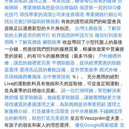
升家居格調
護理之家，專業照護，確保每位長者的健康
台
南律師，專業律師為您提供法律協助
保證第一頁的SEO優
化技巧
尋找專業的清潔公司來改善環境
專業網路行銷公司
找台北會計師協助財務規劃
有效的護照或我們的歐盟會員
資格足以適應新型的卡片身份證。
台灣土葬政策，了解當
前的土葬是否仍然可行
杜拜簽證的申請方法
徵信社到底有
用嗎？了解其價值
腳部按摩
收益帶回了小型托盤上的最後
一分錢，然後按我們想到的服務質量，根據旅遊業中普遍接
受的規範，約有10％的服務價值（最多15個）
戶外婚禮外
燴，讓您的婚禮更完美
平價助聽器，提供經濟實惠的助聽
器選擇
選擇高品質的餐飲設備，提升營業效率
西式外燴，
呈現精緻西餐風味
台中整骨技術
％）。 充分應用的絕對
Live的運動飲料具有無能和天然提取物，可促進定期運動，
並為夏季的目標做出貢獻。
請一位打掃阿姨，幫您解決家
務煩惱
藍芽助聽器，無線藍芽助聽器，讓聽覺體驗更方便
尋找優質的產後護理之家，為新媽媽提供專業照顧
護理之
家服務介紹，打造健康生活環境
台中水療服務
不鏽鋼流理
台的耐用性，助您打造完美廚房
皇后市Veszprém是夫妻，
有孩子的朋友和家人的理想選擇。
優化Google商家檔案
宜