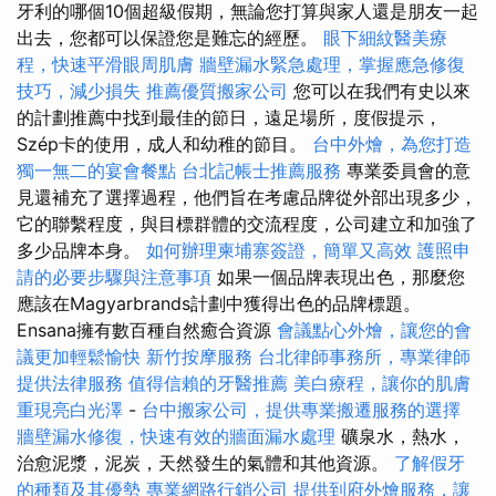
牙利的哪個10個超級假期，無論您打算與家人還是朋友一起
出去，您都可以保證您是難忘的經歷。
眼下細紋醫美療
程，快速平滑眼周肌膚
牆壁漏水緊急處理，掌握應急修復
技巧，減少損失
推薦優質搬家公司
您可以在我們有史以來
的計劃推薦中找到最佳的節日，遠足場所，度假提示，
Szép卡的使用，成人和幼稚的節目。
台中外燴，為您打造
獨一無二的宴會餐點
台北記帳士推薦服務
專業委員會的意
見還補充了選擇過程，他們旨在考慮品牌從外部出現多少，
它的聯繫程度，與目標群體的交流程度，公司建立和加強了
多少品牌本身。
如何辦理柬埔寨簽證，簡單又高效
護照申
請的必要步驟與注意事項
如果一個品牌表現出色，那麼您
應該在Magyarbrands計劃中獲得出色的品牌標題。
Ensana擁有數百種自然癒合資源
會議點心外燴，讓您的會
議更加輕鬆愉快
新竹按摩服務
台北律師事務所，專業律師
提供法律服務
值得信賴的牙醫推薦
美白療程，讓你的肌膚
重現亮白光澤
-
台中搬家公司，提供專業搬遷服務的選擇
牆壁漏水修復，快速有效的牆面漏水處理
礦泉水，熱水，
治愈泥漿，泥炭，天然發生的氣體和其他資源。
了解假牙
的種類及其優勢
專業網路行銷公司
提供到府外燴服務，讓