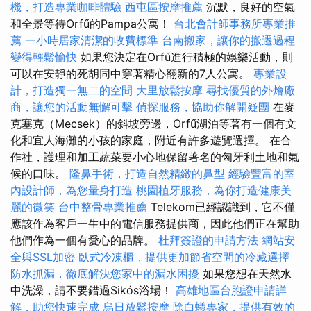
機，打造專業咖啡體驗
西屯區按摩推薦
沉默，良好的空氣
和全景等待Orfű的Pampa公寓！
台北會計師事務所專業推
薦
一小時居家清潔的收費標準
台南搬家，讓你的搬遷過程
變得輕鬆愉快
如果您決定在Orfű進行積極的娛樂活動，則
可以在安靜的死胡同中穿著精心翻新的7人公寓。
專業設
計，打造獨一無二的空間
大里放鬆按摩
尋找優質的外燴廠
商，讓您的活動無懈可擊
偵探服務，協助你解開疑團
在麥
克塞克（Mecsek）的斜坡旁邊，Orfű湖泊等著有一個有文
化和宜人海灘的小孩的家庭，附近有許多遊覽選擇。 在合
作社，護理和加工蔬菜要小心地保留著名的匈牙利土地和氣
候的口味。
隆鼻手術，打造自然精緻的鼻型
經驗豐富的室
內設計師，為您量身打造
桃園植牙服務，為你打造健康美
麗的微笑
台中整骨專業推薦
Telekom已經認識到，它不僅
應該作為客戶一生中的電信服務提供商，因此他們正在幫助
他們作為一個有愛心的品牌。
杜拜簽證的申請方法
網站安
全與SSL加密
臥式冷凍櫃，提供更加節省空間的冷藏選擇
防水抓漏，徹底解決您家中的漏水困擾
如果您想在天然水
中洗澡，請不要錯過Sikós浴場！
高雄地區台胞證申請詳
解，助您快速完成
烏日放鬆按摩
除白蟻專家，提供有效的