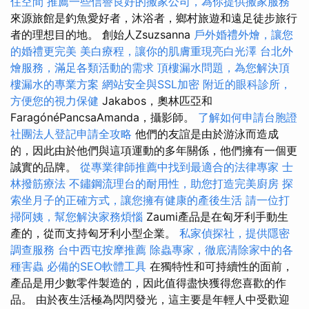
住空間
推薦一些信譽良好的搬家公司，為你提供搬家服務
來源旅館是釣魚愛好者，沐浴者，鄉村旅遊和遠足徒步旅行
者的理想目的地。 創始人Zsuzsanna
戶外婚禮外燴，讓您
的婚禮更完美
美白療程，讓你的肌膚重現亮白光澤
台北外
燴服務，滿足各類活動的需求
頂樓漏水問題，為您解決頂
樓漏水的專業方案
網站安全與SSL加密
附近的眼科診所，
方便您的視力保健
Jakabos，奧林匹亞和
FaragónéPancsaAmanda，攝影師。
了解如何申請台胞證
社團法人登記申請全攻略
他們的友誼是由於游泳而造成
的，因此由於他們與這項運動的多年關係，他們擁有一個更
誠實的品牌。
從專業律師推薦中找到最適合的法律專家
士
林撥筋療法
不鏽鋼流理台的耐用性，助您打造完美廚房
探
索坐月子的正確方式，讓您擁有健康的產後生活
請一位打
掃阿姨，幫您解決家務煩惱
Zaumi產品是在匈牙利手動生
產的，從而支持匈牙利小型企業。
私家偵探社，提供隱密
調查服務
台中西屯按摩推薦
除蟲專家，徹底清除家中的各
種害蟲
必備的SEO軟體工具
在獨特性和可持續性的面前，
產品是用少數零件製造的，因此值得盡快獲得您喜歡的作
品。 由於夜生活極為閃閃發光，這主要是年輕人中受歡迎