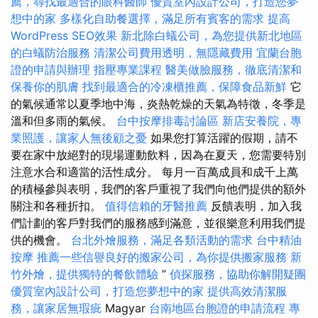
薦，尋找最適合的眼科醫師
優質室內設計公司，打造您夢
想中的家
多樣化自助餐選擇，滿足所有賓客的需求
提高
WordPress SEO效果
新北除白蟻公司，為您提供新北地區
的白蟻防治服務
清潔公司費用透明，無隱藏費用
宜蘭台胞
證的申請與辦理
指壓專業課程
醫美做臉服務，徹底清潔和
保養你的肌膚
找到最適合的冷凍櫃推薦，保障食品新鮮
它
的氣候通常以夏季地中海，炎熱乾燥的天氣為特徵，冬季是
溫和但多雨的氣候。
台中按摩排毒討論區
新店安養院，專
業照護，讓家人無後顧之憂
如果您打算活躍的假期，請不
要在家中放絕對的現場運動飲料，因為在夏天，您需要特別
注意水合和適當的活性成分。 每月一百萬成員和成千上萬
的積極參與表明，我們的客戶重視了我們向他們提供的額外
關注和各種折扣。
值得信賴的牙醫推薦
反饋表明，加入我
們計劃的客戶對我們的服務感到滿意，並很樂意利用我們提
供的機會。
台北外燴服務，滿足各類活動的需求
台中精油
按摩
推薦一些信譽良好的搬家公司，為你提供搬家服務
新
竹外燴，提供獨特的餐飲體驗
”
偵探服務，協助你解開疑團
優質室內設計公司，打造您夢想中的家
提供高效清潔服
務，讓家居無瑕疵
Magyar
台南地區台胞證的申請流程
專