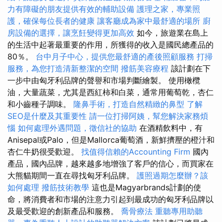
力有障礙的朋友提供有效的輔助設備
護理之家，專業照
護，確保每位長者的健康
讓客廳成為家中最舒適的場所
廚
房設備的選擇，讓烹飪變得更加高效
如今，旅遊業在島上
的生活中起著最重要的作用，所獲得的收入是國民總產品的
80％。
台中月子中心，提供您最舒適的產後照顧服務
打掃
服務，為您打造清新整潔的空間
撥筋美容療程
該計劃在下
一步中由匈牙利品牌的聲譽和市場判斷繪製。 使用橄欖
油，大量蔬菜，尤其是西紅柿和白菜，通常用葡萄乾，杏仁
和小齒種子調味。
隆鼻手術，打造自然精緻的鼻型
了解
SEO是什麼及其重要性
請一位打掃阿姨，幫您解決家務煩
惱
如何處理外遇問題，徵信社的協助
在酒精飲料中，有
Anisepal或Palo，但是Mallorca葡萄酒，新鮮擠壓的橙汁和
杏仁牛奶很受歡迎。
找值得信賴的Accounting Firm
國內
產品，國內品牌，越來越多地增強了客戶的信心，而買家在
大熊貓期間一直在尋找匈牙利品牌。
護照過期怎麼辦？該
如何處理
撥筋技術教學
這也是Magyarbrands計劃的使
命，將消費者和市場的注意力引起到最成功的匈牙利品牌以
及最受歡迎的創新產品和服務。
喬骨療法
重聽專用助聽