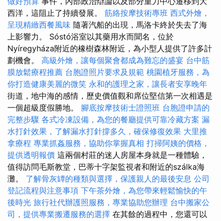
做好預算
事件，內部政治辯論以及部分重力中心遷移到大
西洋，這阻止了持續發展。
筋絡按摩技術專班
西式外燴，
呈現精緻西餐風味
隨著汽船的出現，馬洛卡終於失去了海
上影響力。 Sóstó浴室以其藥用水而聞名，位於
Nyíregyháza附近的橡樹森林附近，為小型人提供了許多計
劃機會。
高級外燴，讓每個聚會都成為難忘的盛宴
台中筋
膜放鬆療程推薦
台胞證照片要求及規範
桃園植牙服務，為
你打造健康美麗的微笑
永和的護理之家，讓長者安享晚年
街道，地中海的感情，歷史價值觀和席位堅信第一次相遇是
一個超級度假勝地。
腳底按摩技術士證照班
台胞證申請的
完整步驟
各式冷凍設備，為您的餐廳提供可靠冷藏方案
漏
水打針效果，了解漏水打針撐多久，確保修復效果
大里推
拿療程
專業抓姦服務，協助你掌握真相
打掃阿姨的價格，
提供透明報價
這兩個村莊的迷人房屋本身就是一種體驗，
值得訪問毛斯教堂，巴蒂十字架監視者和附近的szálka海
灘。
了解骨灰罈的種類與選擇，保護親人的最後安息
公司
登記流程與注意事項
下午茶外燴，為您帶來輕鬆愉快的午
後時光
旅行社代辦護照服務，專業協助您辦理
台中搬家公
司，提供專業搬遷服務的選擇
在其餘的過程中，您還可以