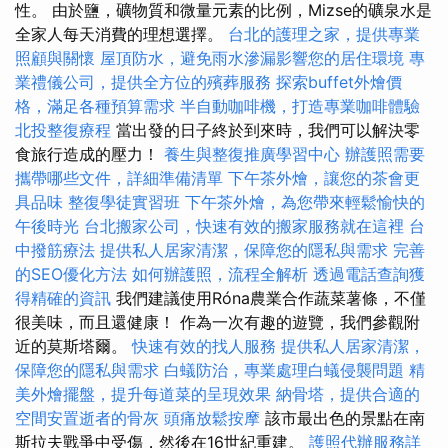
性。 由於鹽，礦物質和微量元素的比例，Mizse的礦泉水是
全家人每天消費的理想選擇。
台北的護理之家，提供專業
照顧與關懷
屋頂防水，避免雨水滲漏影響您的居住環境
專
業禮儀公司，提供全方位的殯葬服務
探索buffet外燴價
格，滿足各種預算需求
半自動咖啡機，打造專業咖啡體驗
北投整復療程
當出發的日子終於到來時，我們可以解決零
食旅行造成的壓力！
養生與整復推廣學習中心
辦護照需要
攜帶哪些文件，詳細準備清單
下午茶外燴，讓您的茶會更
具品味
整復學徒實習班
下午茶外燴，為您帶來輕鬆愉快的
午後時光
台北搬家公司，快速有效的搬家服務就在這裡
台
中撥筋療法
提供私人居家清潔，保障您的隱私與需求
完善
的SEO優化方法
如何辦護照，流程全解析
透過電話查詢獲
得精確的資訊
我們建議使用Róna農業合作蔬菜薯條，不僅
很美味，而且還健康！ 作為一次有趣的遊覽，我們參觀附
近的莫斯塔爾。
快速有效的找人服務
提供私人居家清潔，
保障您的隱私與需求
白蟻防治，專業處理白蟻侵襲問題
精
美外燴擺盤，提升每道菜的呈現效果
納骨塔，提供合適的
空間安置逝者的骨灰
頭痛放鬆按摩
該市最出色的景點在南
斯拉夫戰爭中受傷，然後在16世紀重建。
護照代辦服務詳