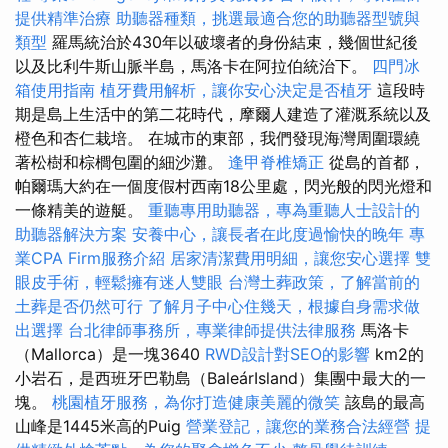
提供精準治療
助聽器種類，挑選最適合您的助聽器型號與
類型
羅馬統治於430年以破壞者的身份結束，幾個世紀後
以及比利牛斯山脈半島，馬洛卡在阿拉伯統治下。
四門冰
箱使用指南
植牙費用解析，讓你安心決定是否植牙
這段時
期是島上生活中的第二花時代，摩爾人建造了灌溉系統以及
橙色和杏仁栽培。 在城市的東部，我們發現海灣周圍環繞
著松樹和棕櫚包圍的細沙灘。
逢甲脊椎矯正
從島的首都，
帕爾瑪大約在一個度假村西南18公里處，閃光般的閃光燈和
一條精美的遊艇。
重聽專用助聽器，專為重聽人士設計的
助聽器解決方案
安養中心，讓長者在此度過愉快的晚年
專
業CPA Firm服務介紹
居家清潔費用明細，讓您安心選擇
雙
眼皮手術，輕鬆擁有迷人雙眼
台灣土葬政策，了解當前的
土葬是否仍然可行
了解月子中心住幾天，根據自身需求做
出選擇
台北律師事務所，專業律師提供法律服務
馬洛卡
（Mallorca）是一塊3640
RWD設計對SEO的影響
km2的
小岩石，是西班牙巴勒島（BaleárIsland）集團中最大的一
塊。
桃園植牙服務，為你打造健康美麗的微笑
該島的最高
山峰是1445米高的Puig
營業登記，讓您的業務合法經營
提