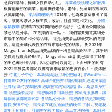
意寫作講師，德國女性自助小組。
專業產後護理之家服務
根據他最初的職業，他還擔任老師，老師，兒童劇院導演以
及戲劇老師。
氣結調理療法
2014年，他為橡膠室推出了博
客，該博客涉及女權主義，政治，社會問題和文化。
身體
放鬆按摩
該博客在短時間內變得很流行，也通過公開談論
禁忌話題分享。 在選擇的這一點上，我們需要知道其細分
市場中的知名和公認品牌。 這是消費者品牌最突出的選擇
點，這是全國代表性的在線市場研究的結果。 對2021年
Magyarbrands獎品消費品牌的平均意識高於75％，其平均
受歡迎程度高於85％。 Magyarbrands計劃已獲得了14年
的出色匈牙利品牌，因此我們可以肯定，上面列出的所有
2022年獲獎者都足以擁有夏季放鬆的忠實伴侶！ - 燒烤服
務
竹北月子中心，為新媽媽提供細心照顧
利用WordPress
打造SEO友好的網站
高雄台胞證申請服務詳情
經絡按摩證
照課程
新竹按摩服務
經驗豐富的室內設計師，為您量身打
造
護照換發流程，讓您順利拿到新護照
居家清潔服務，讓
每個角落都乾淨如新
會議點心外燴，讓您的會議更加輕鬆
愉快
安養中心，讓長者在此度過愉快的晚年
了解近視老花
雷射手術費用，計劃您的視力矯正
高品質洗碗槽，為廚房