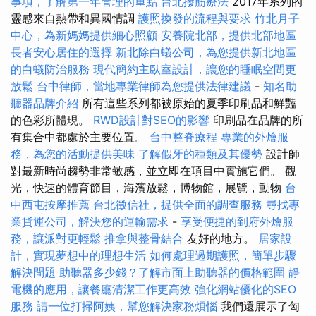
事項，了解第一年管理的重點
台北撥筋療法
2017年系列的
靈感來自熱帶和異國情調
護照換發的流程與要求
竹北月子
中心，為新媽媽提供細心照顧
安養院北部，提供北部地區
長者安心居住的選擇
新北除白蟻公司，為您提供新北地區
的白蟻防治服務
現代簡約主臥室設計，讓您的睡眠空間更
放鬆
台中律師，當地專業律師為您提供法律建議
-
知名助
聽器品牌介紹
所有這些系列都被原始的夏季印刷品和鮮豔
的色彩所體現。
RWD設計對SEO的影響
印刷品在品牌的所
有集合中都處於主要位置。
台中整脊療程
專業的外燴服
務，為您的活動提供美味
了解假牙的種類及其優勢
設計師
對最新時尚趨勢非常敏感，並立即在項目中實施它們。 觀
光，快速的體育節目，海濱放鬆，博物館，展覽，動物
台
中西屯按摩推薦
台北徵信社，提供全面的調查服務
尋找專
業貨運公司，解決您的運輸需求
-
享受便捷的到府外燴服
務，讓派對更輕鬆
推拿與整骨結合
友好的地方。
居家設
計，實現夢想中的理想生活
如何處理過期護照，簡單步驟
解決問題
助聽器多少錢？了解市面上助聽器的價格範圍
靜
電機的應用，讓餐廳清潔工作更高效
強化網站優化的SEO
服務
請一位打掃阿姨，幫您解決家務煩惱
我們還展示了匈