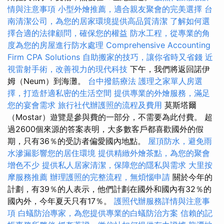
情與注意事項
小型外燴推薦，適合親友聚會的完美選擇
台
南清潔公司，為您的居家環境提供高品質清潔
了解如何選
擇合適的法律顧問，確保您的權益
防水工程，從專業的角
度為您的房屋進行防水處理
Comprehensive Accounting
Firm CPA Solutions
自助搬家的技巧，讓你省時又省錢
近
視雷射手術，改善視力的現代科技
下午，我們將返回諾伊
姆（Neum）到海灘。
台中撥筋療法
護理之家單人房選
擇，打造舒適私密的生活空間
提供專業的外燴服務，滿足
您的宴會需求
旅行社代辦護照的流程及費用
莫斯塔爾
（Mostar）遊覽是參與費的一部分，不需要為此付費。 超
過2600個來源的答案表明，大多數客戶都喜歡國外的假
期，只有36％的受訪者偏愛國內地點。
屋頂防水，避免雨
水滲漏影響您的居住環境
提供精緻外燴茶點，為您的聚會
增色不少
提供私人居家清潔，保障您的隱私與需求
大里按
摩服務推薦
辦理護照的完整流程，無煩惱申請
關於今年的
計劃，有39％的人表示，他們計劃在國外和國內有32％的
國內外，今年夏天只有17％。
護照代辦服務詳情與注意事
項
白蟻防治專家，為您提供專業的白蟻防治方案
信賴的記