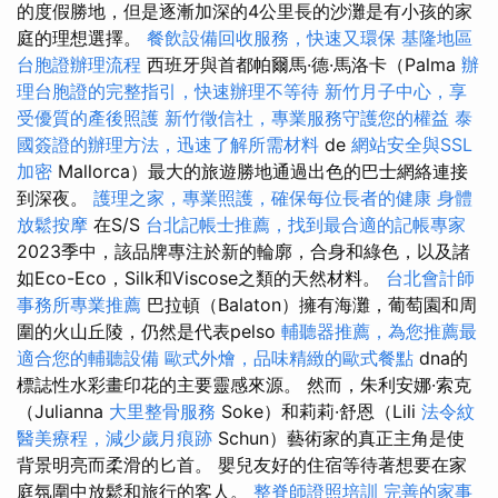
的度假勝地，但是逐漸加深的4公里長的沙灘是有小孩的家
庭的理想選擇。
餐飲設備回收服務，快速又環保
基隆地區
台胞證辦理流程
西班牙與首都帕爾馬·德·馬洛卡（Palma
辦
理台胞證的完整指引，快速辦理不等待
新竹月子中心，享
受優質的產後照護
新竹徵信社，專業服務守護您的權益
泰
國簽證的辦理方法，迅速了解所需材料
de
網站安全與SSL
加密
Mallorca）最大的旅遊勝地通過出色的巴士網絡連接
到深夜。
護理之家，專業照護，確保每位長者的健康
身體
放鬆按摩
在S/S
台北記帳士推薦，找到最合適的記帳專家
2023季中，該品牌專注於新的輪廓，合身和綠色，以及諸
如Eco-Eco，Silk和Viscose之類的天然材料。
台北會計師
事務所專業推薦
巴拉頓（Balaton）擁有海灘，葡萄園和周
圍的火山丘陵，仍然是代表pelso
輔聽器推薦，為您推薦最
適合您的輔聽設備
歐式外燴，品味精緻的歐式餐點
dna的
標誌性水彩畫印花的主要靈感來源。 然而，朱利安娜·索克
（Julianna
大里整骨服務
Soke）和莉莉·舒恩（Lili
法令紋
醫美療程，減少歲月痕跡
Schun）藝術家的真正主角是使
背景明亮而柔滑的匕首。 嬰兒友好的住宿等待著想要在家
庭氛圍中放鬆和旅行的客人。
整脊師證照培訓
完善的家事