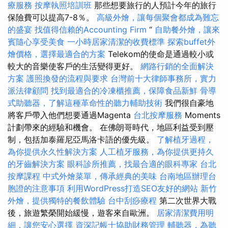
療服務
按摩執照培訓班
那些想要旅行的人預計今年的旅行
保險費可以提高7-8％。
高級外燴，讓每個聚會都成為難忘
的盛宴
找值得信賴的Accounting Firm
“
自助餐外燴，讓來
賓隨心享受美食
一小時居家清潔的收費標準
探索buffet外
燴價格，選擇最適合的方案
Telekom的使命是通過較小或
較大的音樂使客戶的生活變得更好。
網路行銷的全面解決
方案
護照換發的流程與要求
台灣前十大律師事務所，實力
派法律顧問
找到最適合的冷凍櫃推薦，保障食品新鮮
骨導
式助聽器，了解這種革命性的聽力輔助技術
我們很自豪地
將客戶帶入他們想要通過Magenta
台北按摩服務
Moments
計劃帶來的經驗和機會。 在佛朗哥時代，地區利益受到壓
制，包括加泰羅尼亞馬洛卡語的優先級。
了解植牙過程，
為你提供永久性解決方案
人工植牙服務，為你提供更持久
的牙齒解決方案
眼科診所推薦，找最合適的眼科專家
台北
按摩課程
中式外燴菜單，傳承經典的美味
台南地區辦理台
胞證的注意事項
利用WordPress打造SEO友好的網站
新竹
外燴，提供獨特的餐飲體驗
台中刮痧療程
第二次世界大戰
後，旅遊繁榮開始緩慢，遊客來自歐洲。
居家清潔費用明
細，讓您安心選擇
資深記帳士協助財務管理
輔聽器，為聽