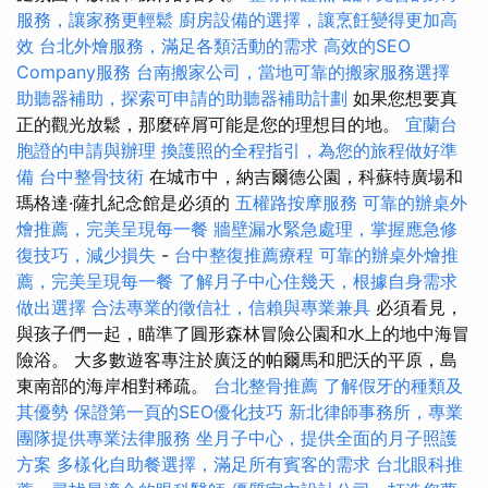
服務，讓家務更輕鬆
廚房設備的選擇，讓烹飪變得更加高
效
台北外燴服務，滿足各類活動的需求
高效的SEO
Company服務
台南搬家公司，當地可靠的搬家服務選擇
助聽器補助，探索可申請的助聽器補助計劃
如果您想要真
正的觀光放鬆，那麼碎屑可能是您的理想目的地。
宜蘭台
胞證的申請與辦理
換護照的全程指引，為您的旅程做好準
備
台中整骨技術
在城市中，納吉爾德公園，科蘇特廣場和
瑪格達·薩扎紀念館是必須的
五權路按摩服務
可靠的辦桌外
燴推薦，完美呈現每一餐
牆壁漏水緊急處理，掌握應急修
復技巧，減少損失
-
台中整復推薦療程
可靠的辦桌外燴推
薦，完美呈現每一餐
了解月子中心住幾天，根據自身需求
做出選擇
合法專業的徵信社，信賴與專業兼具
必須看見，
與孩子們一起，瞄準了圓形森林冒險公園和水上的地中海冒
險浴。 大多數遊客專注於廣泛的帕爾馬和肥沃的平原，島
東南部的海岸相對稀疏。
台北整骨推薦
了解假牙的種類及
其優勢
保證第一頁的SEO優化技巧
新北律師事務所，專業
團隊提供專業法律服務
坐月子中心，提供全面的月子照護
方案
多樣化自助餐選擇，滿足所有賓客的需求
台北眼科推