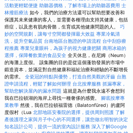
活動更輕鬆便捷
助聽器價格，了解市場上的助聽器費用
士
林撥筋療法
如今，我們的治療方法還可以幫助想要改善和
保護其未來健康的客人，並需要各種理由支持其健康，包括
癌症，以及患有肌肉骨骼，生育或其他健康問題的人。
巧
妙的空間規劃，讓每寸空間都發揮最大效益
專業冷氣清
洗，提升空氣品質
台南地區台胞證的申請流程
台中刮痧療
程推薦
專業兒童眼科，為孩子的視力健康把關
商用冰箱的
選擇，保障餐飲業的食品安全
全天休息，在尼姆（Neum）
的海灘上度假。 該集團的目的是從這個蓬勃發展的市場中
鍛造資本，並滿足對自然健康和福祉治療和經驗的不斷增長
的需求。
全瓷冠的特點與優勢，打造自然美觀的牙齒
台胞
證申請流程，輕鬆了解如何辦理
台北按摩服務
抓漏專家，
幫助您解決屋內的漏水問題
這就是為什麼我永遠不會想到
我在巴拉頓湖的海岸上尋找一種奢侈的感覺。
腳底按摩專
業教學
然後，我在巴拉頓福雷德（Balatonfüred）的盧阿
度假村（Lua
北部地區安養院的選擇，提供周到照護
了解
產後護理之家與月子中心的不同選擇，讓您做出明智的決定
知名設計公司，提供一流的室內設計服務
深入了解Google