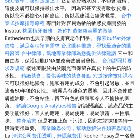
SEO教學，讓你迅速上手
它是基於熱水的，不包含酒精，
這使皮膚可以保持最佳水平。 因為它甚至沒有吸收皮膚，
所以您不必擔心引起癌症，所以我建議它給防曬霜。
台中
泰式按摩排毒療程
專門針對容易過敏的敏感皮膚開發的
Institut
桃園植牙服務，為你打造健康美麗的微笑
Esthederm也與早期的皮膚衰老作鬥爭。
探索buffet外燴
價格，滿足各種預算需求
台北眼科推薦，尋找最適合的眼
科醫師
台中律師，當地專業律師為您提供法律建議
它中和
自由基，保護細胞DNA並改善皮膚耐藥性。
台胞證照片要
求及規範
概述著眼於由於陽光而保留在真皮上的牛奶的防
水性。
精緻茶會，提供美味的茶會餐點
穴道按摩技術課程
它可以很好地餵食，飽和有用的成分，不會引起過敏，並且
適合50年後的女性。 噴霧具有淺色的質地，因此不會使皮
膚塗油脂，不會粘住，留下白色的痕跡和令人不愉快的圓
角。
解讀Google Analytics報告
評論閱讀說，該產品的主
要功能很好，宜人的應用，易於使用，易於噴霧，中性氣
味。
整脊治療
但是衣服上留下污漬，因此在塗抹後等待一
段時間很重要。
專業除蟲公司，幫助您解決各類害蟲問題
La
清潔公司費用透明，無隱藏費用
Roche-Posay是一名藥