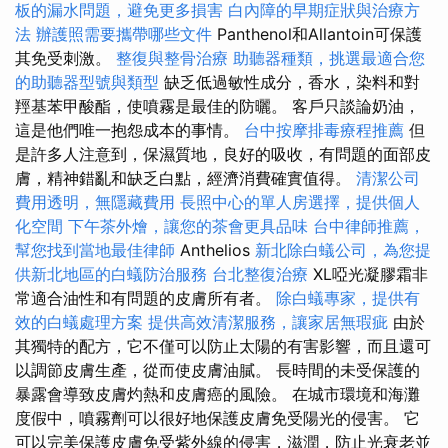
板的漏水問題，避免更多損害
白內障的早期症狀與治療方
法
辦護照需要攜帶哪些文件
Panthenol和Allantoin可保護
其免受刺激。
整復與整骨治療
助聽器種類，挑選最適合您
的助聽器型號與類型
缺乏低過敏性成分，香水，染料和對
羥基苯甲酸酯，使噴霧是最佳的防曬。 客戶只談論奶油，
這是他們唯一抱怨成本的事情。
台中按摩排毒療程推薦
但
是許多人注意到，保濕質地，良好的吸收，有問題的面部皮
膚，精神錯亂和缺乏白點，經濟消費確實值得。
清潔公司
費用透明，無隱藏費用
長照中心的單人房選擇，提供個人
化空間
下午茶外燴，讓您的茶會更具品味
台中律師推薦，
幫您找到當地最佳律師
Anthelios
新北除白蟻公司，為您提
供新北地區的白蟻防治服務
台北整復治療
XL啞光凝膠霜非
常適合油性和有問題的皮膚所有者。
除白蟻專家，提供有
效的白蟻處理方案
提供高效清潔服務，讓家居無瑕疵
由於
其獨特的配方，它不僅可以防止太陽的有害影響，而且還可
以調節皮膚生產，從而使皮膚油膩。 長時間的未受保護的
暴露會導致皮膚灼熱和皮膚癌的風險。 在城市環境和海灘
度假中，噴霧劑可以很好地保護皮膚免受陽光的侵害。 它
可以完美保護皮膚免受紫外線的侵害，滋潤，防止光衰老並