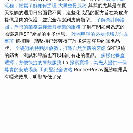
流程，輕鬆了解如何辦理
大里整骨服務
與我們尤其是在夏
天接觸的通用日出面霜不同，這些化妝品的配方旨在為皮膚
提供足夠的保護，並完全考慮到皮膚類型。
了解會計師證
照，為您的業務選擇最具專業的服務
了解有關如何為您的
臉部選擇SPF產品的更多信息。
護照申請的必要步驟與注意
事項
選擇時，請堅持已經獲得了許多滿意客戶的知名品
牌。
全瓷冠的特點與優勢，打造自然美觀的牙齒
SPF設施
的銷售，測試和評論也可以指向有趣的產品。
多樣化餐盒
選擇，方便快捷的餐飲服務
La
探索寶塔，為先人提供一個
尊貴的安放場所
工商登記全攻略
Roche-Posay面紗噴霧具
有啞光效果，明顯降低了光。