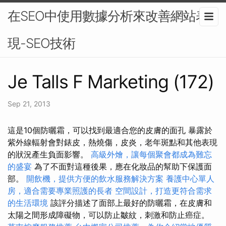
在SEO中使用數據分析來改善網站表
現-SEO技術
Je Talls F Marketing (172)
Sep 21, 2013
這是10個防曬霜，可以找到最適合您的皮膚的面孔 暴露於
紫外線輻射會對錶皮，熱燒傷，皮炎，老年斑點和其他表現
的狀況產生負面影響。
高級外燴，讓每個聚會都成為難忘
的盛宴
為了不面對這種後果，應在化妝品的幫助下保護面
部。
開飲機，提供方便的飲水服務解決方案
養護中心單人
房，適合需要專業照護的長者
空間設計，打造更符合需求
的生活環境
該評分描述了面部上最好的防曬霜，在皮膚和
太陽之間形成障礙物，可以防止皺紋，刺激和防止癌症。