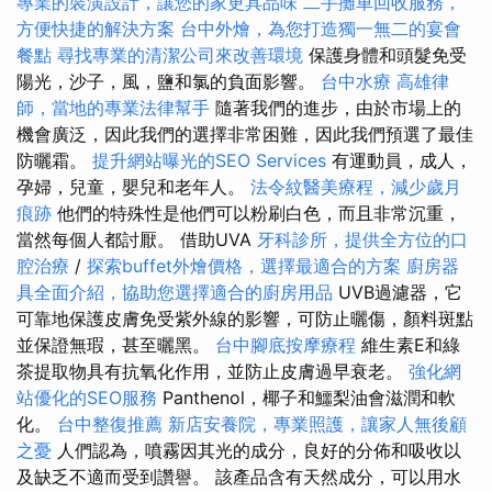
專業的裝潢設計，讓您的家更具品味
二手攤車回收服務，
方便快捷的解決方案
台中外燴，為您打造獨一無二的宴會
餐點
尋找專業的清潔公司來改善環境
保護身體和頭髮免受
陽光，沙子，風，鹽和氯的負面影響。
台中水療
高雄律
師，當地的專業法律幫手
隨著我們的進步，由於市場上的
機會廣泛，因此我們的選擇非常困難，因此我們預選了最佳
防曬霜。
提升網站曝光的SEO Services
有運動員，成人，
孕婦，兒童，嬰兒和老年人。
法令紋醫美療程，減少歲月
痕跡
他們的特殊性是他們可以粉刷白色，而且非常沉重，
當然每個人都討厭。 借助UVA
牙科診所，提供全方位的口
腔治療
/
探索buffet外燴價格，選擇最適合的方案
廚房器
具全面介紹，協助您選擇適合的廚房用品
UVB過濾器，它
可靠地保護皮膚免受紫外線的影響，可防止曬傷，顏料斑點
並保證無瑕，甚至曬黑。
台中腳底按摩療程
維生素E和綠
茶提取物具有抗氧化作用，並防止皮膚過早衰老。
強化網
站優化的SEO服務
Panthenol，椰子和鱷梨油會滋潤和軟
化。
台中整復推薦
新店安養院，專業照護，讓家人無後顧
之憂
人們認為，噴霧因其光的成分，良好的分佈和吸收以
及缺乏不適而受到讚譽。 該產品含有天然成分，可以用水