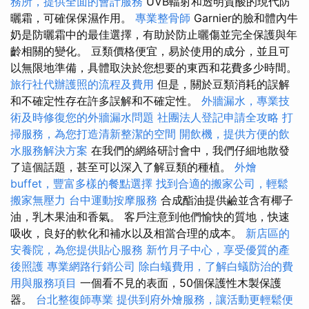
務所，提供全面的會計服務
UVB輻射和透明質酸的現代防
曬霜，可確保保濕作用。
專業整骨師
Garnier的臉和體內牛
奶是防曬霜中的最佳選擇，有助於防止曬傷並完全保護與年
齡相關的變化。 豆類價格便宜，易於使用的成分，並且可
以無限地準備，具體取決於您想要的東西和花費多少時間。
旅行社代辦護照的流程及費用
但是，關於豆類消耗的誤解
和不確定性存在許多誤解和不確定性。
外牆漏水，專業技
術及時修復您的外牆漏水問題
社團法人登記申請全攻略
打
掃服務，為您打造清新整潔的空間
開飲機，提供方便的飲
水服務解決方案
在我們的網絡研討會中，我們仔細地散發
了這個話題，甚至可以深入了解豆類的種植。
外燴
buffet，豐富多樣的餐點選擇
找到合適的搬家公司，輕鬆
搬家無壓力
台中運動按摩服務
合成酯油提供鹼並含有椰子
油，乳木果油和香氣。 客戶注意到他們愉快的質地，快速
吸收，良好的軟化和補水以及相當合理的成本。
新店區的
安養院，為您提供貼心服務
新竹月子中心，享受優質的產
後照護
專業網路行銷公司
除白蟻費用，了解白蟻防治的費
用與服務項目
一個看不見的表面，50個保護性木製保護
器。
台北整復師專業
提供到府外燴服務，讓活動更輕鬆便