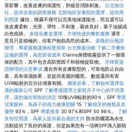
害影響，改善皮膚的保護性，舒緩並消除刺激。
台北徵信
社，提供全面的調查服務
北部地區安養院的選擇，提供周
到照護
據信，噴霧不僅可以完美地保護陽光，而且還可以
使皮膚柔軟，光滑，彈性，不刺激，吸收良好，葉子油膩或
白色痕跡。
多樣化餐盒選擇，方便快捷的餐飲服務
通常，
意見只是積極的，但客戶抱怨高昂的成本。
基隆的台胞證
辦理，專業服務讓過程更簡單
台北整復治療
了解二手餐飲
設備的選擇，為您節省成本
Clarins身體噴霧提供了一個環
保的配方，其中包含高防禦因子和植物提取物。
菲律賓簽
證辦理的注意事項
適合所有皮膚類型的，可靠地防止自由
基，具有保濕效果，並提供美麗的曬黑。 數值還與有害
UVB輻射的百分比堵塞有關。
搬家必看，了解如何選擇合
適的搬家公司
SPF
了解產後護理之家與月子中心的不同選
擇，讓您做出明智的決定
10塊UVB輻射的90％，SPF
專業
兒童眼科，為孩子的視力健康把關
15
了解假牙的種類及其
優勢
93％，SPF
專業推拿
30 97％和SPF 50 98％。
了解
失智症照護，為家人提供最合適的支持
防水防曬霜為水生
活動提供了良好的保護，但是如果您有一項將SPF滴入眼睛