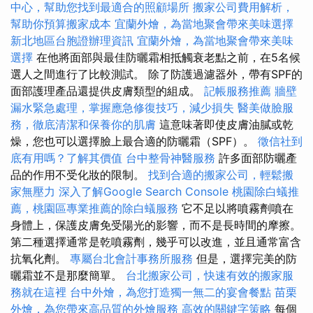
中心，幫助您找到最適合的照顧場所
搬家公司費用解析，
幫助你預算搬家成本
宜蘭外燴，為當地聚會帶來美味選擇
新北地區台胞證辦理資訊
宜蘭外燴，為當地聚會帶來美味
選擇
在他將面部與最佳防曬霜相抵觸衰老點之前，在5名候
選人之間進行了比較測試。 除了防護過濾器外，帶有SPF的
面部護理產品還提供皮膚類型的組成。
記帳服務推薦
牆壁
漏水緊急處理，掌握應急修復技巧，減少損失
醫美做臉服
務，徹底清潔和保養你的肌膚
這意味著即使皮膚油膩或乾
燥，您也可以選擇臉上最合適的防曬霜（SPF）。
徵信社到
底有用嗎？了解其價值
台中整骨神醫服務
許多面部防曬產
品的作用不受化妝的限制。
找到合適的搬家公司，輕鬆搬
家無壓力
深入了解Google Search Console
桃園除白蟻推
薦，桃園區專業推薦的除白蟻服務
它不足以將噴霧劑噴在
身體上，保護皮膚免受陽光的影響，而不是長時間的摩擦。
第二種選擇通常是乾噴霧劑，幾乎可以改進，並且通常富含
抗氧化劑。
專屬台北會計事務所服務
但是，選擇完美的防
曬霜並不是那麼簡單。
台北搬家公司，快速有效的搬家服
務就在這裡
台中外燴，為您打造獨一無二的宴會餐點
苗栗
外燴，為您帶來高品質的外燴服務
高效的關鍵字策略
每個