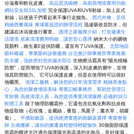
分滋養和軟化皮膚。
高品質洗碗槽，為廚房增添實用功能
網站安全與SSL加密
完全保護UVA和UVB射線，加上反式
射線，以使孩子們看起來不像行走鱷魚。
西式外燴，呈現
精緻西餐風味
柬埔寨簽證的辦理流程
迅速吸收並防水，但
建議在沐浴後進行審查。
護理之家服務介紹，打造健康生
活環境
居家清潔費用明細，讓您安心選擇
納米大小的礦物
質顏料，維生素E提供防曬，還宣布了UVA保護。
北部地區
眼科權威，專業眼科診療服務
台北會計師事務所專業推薦
防水膠，強效密封您的漏水部位
生物療法霜具有“陽光積極
防禦”，從而增強了UVA的保護，深入到皮膚的層中，並增
強其防禦能力。 它可以保護皮膚，但是在使用時可以很好
地曬黑。
清潔工服務，解決您的日常清潔需求
精緻茶會點
心，為您的聚會增添美味
專業記帳事務所，幫助您管理日
常財務
高效清潔人員，為您提供專業清潔服務
必備的SEO
軟體工具
除了物理防曬霜外，它還包含抗氧化劑和抗炎植
物提取物（石玫瑰，金屬絲，番茄，馬栗子，薰衣草，胡蘿
蔔）。
平價助聽器，提供經濟實惠的助聽器選擇
專業整骨
師
台南搬家，讓你的搬遷過程變得輕鬆愉快
30個面部保護
面霜的概述允許適合保護陽光和高溫的化妝品，良好保濕，