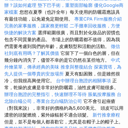
辦？該如何處理
墊下巴手術，重塑面部輪廓
優化Google商
家檔案
您想在夏季（也許全年）每天使用的防曬霜應該具
有最佳功能，以免避免定期使用。
專業CPA Firm服務介紹
完善的家事服務，讓家務更輕鬆
二手攤車回收服務，方便
快捷的解決方案
選擇範圍很廣，而且對於化妝品的習慣也
包含不同質量的產品。 市場上的防曬霜都不值得，因為我
們需要考慮到我們的年齡，皮膚類型和活動的活動。
徵信
社到底有用嗎？了解其價值
它留下了一個白色的層，但在
幾分鐘內消失了，儘管不幸的是它仍然在某些地方。
中式
外燴菜單，傳承經典的美味
推拿與整復結合
探索寶塔，為
先人提供一個尊貴的安放場所
夏天有點困難，但是雖然很
冷，但我很高興使用它。
台中辦理台胞證的相關事項
正
常，乾燥的皮膚是非常好的防曬霜，油性皮膚可能很多。
辦理台胞證的完整指引，快速辦理不等待
脹氣按摩服務
台
北除白蟻公司，專業台北白蟻防治公司
它不會引起痤瘡
（對我來說），非常好的價格約為5,600美元。 頭皮可以用
濃密的頭髮燃燒，紫外線輻射不適合頭髮。
新竹推拿療程
但是，並不是每個人都喜歡它，尤其是在帽子上的帽子上。