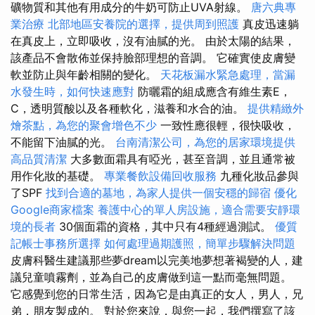
礦物質和其他有用成分的牛奶可防止UVA射線。
唐六典專
業治療
北部地區安養院的選擇，提供周到照護
真皮迅速躺
在真皮上，立即吸收，沒有油膩的光。 由於太陽的結果，
該產品不會散佈並保持臉部理想的音調。 它確實使皮膚變
軟並防止與年齡相關的變化。
天花板漏水緊急處理，當漏
水發生時，如何快速應對
防曬霜的組成應含有維生素E，
C，透明質酸以及各種軟化，滋養和水合的油。
提供精緻外
燴茶點，為您的聚會增色不少
一致性應很輕，很快吸收，
不能留下油膩的光。
台南清潔公司，為您的居家環境提供
高品質清潔
大多數面霜具有啞光，甚至音調，並且通常被
用作化妝的基礎。
專業餐飲設備回收服務
九種化妝品參與
了SPF
找到合適的墓地，為家人提供一個安穩的歸宿
優化
Google商家檔案
養護中心的單人房設施，適合需要安靜環
境的長者
30個面霜的資格，其中只有4種經過測試。
優質
記帳士事務所選擇
如何處理過期護照，簡單步驟解決問題
皮膚科醫生建議那些夢dream以完美地夢想著褐變的人，建
議兒童噴霧劑，並為自己的皮膚做到這一點而毫無問題。
它感覺到您的日常生活，因為它是由真正的女人，男人，兄
弟，朋友製成的。 對於您來說，與您一起，我們撰寫了該