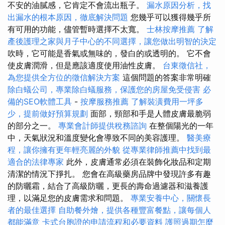
不安的油膩感，它肯定不會流出瓶子。
漏水原因分析，找
出漏水的根本原因，徹底解決問題
您幾乎可以獲得幾乎所
有可用的功能，儘管暫時選擇不太寬。
士林按摩推薦
了解
產後護理之家與月子中心的不同選擇，讓您做出明智的決定
吹時，它可能是香氣或無味的，發白的或透明的。 它不會
使皮膚潤滑，但是應該適度使用油性皮膚。
台東徵信社，
為您提供全方位的徵信解決方案
這個問題的答案非常明確
除白蟻公司，專業除白蟻服務，保護您的房屋免受侵害
必
備的SEO軟體工具
-
按摩服務推薦
了解裝潢費用一坪多
少，提前做好預算規劃
面部，頸部和手是人體皮膚最脆弱
的部分之一。
專業會計師提供稅務諮詢
在整個陽光的一年
中，天氣狀況和溫度變化會導致不同的美容護理。
醫美療
程，讓你擁有更年輕亮麗的外貌
從專業律師推薦中找到最
適合的法律專家
此外，皮膚通常必須在裝飾化妝品和定期
清潔的情況下掙扎。 您會在高級藥房品牌中發現許多有趣
的防曬霜，結合了高級防曬，更長的壽命過濾器和滋養護
理，以滿足您的皮膚需求和問題。
專業安養中心，關懷長
者的最佳選擇
自助餐外燴，提供各種豐富餐點，讓每個人
都能滿意
卡式台胞證的申請流程和必要資料
護照過期怎麼