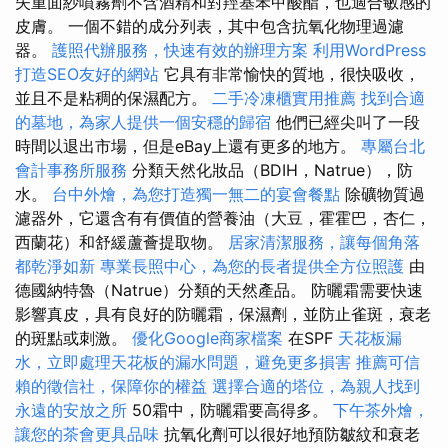
失重面紗噴霧劑不含酒精和對羥基苯甲酸酯，也適合敏感的
皮膚。 一個不錯的成分列表，其中包含抗氧化物理過濾
器。
護照代辦服務，快速有效的辦理方案
利用WordPress
打造SEO友好的網站
它具有非常愉快的質地，很快吸收，
並且不是粘稠的保濕配方。
二手冷凍櫃實用推薦
找到合適
的墓地，為家人提供一個安穩的歸宿
他們已經尖叫了一段
時間以退出市場，但是eBay上還有更多的地方。
專屬台北
會計事務所服務
分類天然化妝品（BDIH，Natrue），防
水。
台中外燴，為您打造獨一無二的宴會餐點
除礦物質過
濾器外，它還含有有價值的營養油（大豆，霍霍巴，杏仁，
西蘭花）和舒緩蘆薈提取物。
居家清潔服務，讓每個角落
都乾淨如新
專業長照中心，為您的長者提供全方位照護
由
德國納特魯（Natrue）分類的天然產品。 防曬霜需要快速
影響真皮，具有良好的防曬霜，保濕劑，並防止雀斑，衰老
的斑點或刺激。
優化Google商家檔案
在SPF
天花板漏
水，立即處理天花板的漏水問題，避免更多損害
推薦可信
賴的徵信社，保障你的權益
選擇合適的塔位，為親人找到
永遠的安放之所
50霜中，防曬霜要高得多。
下午茶外燴，
讓您的茶會更具品味
抗氧化劑可以很好地預防皺紋和衰老