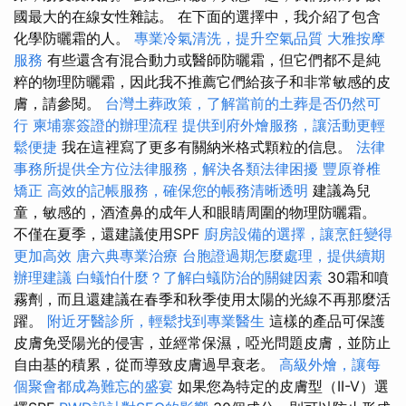
國最大的在線女性雜誌。 在下面的選擇中，我介紹了包含
化學防曬霜的人。
專業冷氣清洗，提升空氣品質
大雅按摩
服務
有些還含有混合動力或醫師防曬霜，但它們都不是純
粹的物理防曬霜，因此我不推薦它們給孩子和非常敏感的皮
膚，請參閱。
台灣土葬政策，了解當前的土葬是否仍然可
行
柬埔寨簽證的辦理流程
提供到府外燴服務，讓活動更輕
鬆便捷
我在這裡寫了更多有關納米格式顆粒的信息。
法律
事務所提供全方位法律服務，解決各類法律困擾
豐原脊椎
矯正
高效的記帳服務，確保您的帳務清晰透明
建議為兒
童，敏感的，酒渣鼻的成年人和眼睛周圍的物理防曬霜。
不僅在夏季，還建議使用SPF
廚房設備的選擇，讓烹飪變得
更加高效
唐六典專業治療
台胞證過期怎麼處理，提供續期
辦理建議
白蟻怕什麼？了解白蟻防治的關鍵因素
30霜和噴
霧劑，而且還建議在春季和秋季使用太陽的光線不再那麼活
躍。
附近牙醫診所，輕鬆找到專業醫生
這樣的產品可保護
皮膚免受陽光的侵害，並經常保濕，啞光問題皮膚，並防止
自由基的積累，從而導致皮膚過早衰老。
高級外燴，讓每
個聚會都成為難忘的盛宴
如果您為特定的皮膚型（II-V）選