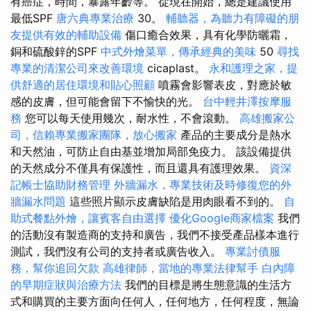
有癌症，時間，暴露年齡等。 從現在開始，總是建議使用
最低SPF
唐六典專業治療
30。
輔聽器，為聽力有障礙的朋
友提供有效的輔助設備
傷口癒合效果，具有化學防曬霜，
銅和硫酸鋅的SPF
中式外燴菜單，傳承經典的美味
50
尋找
專業的清潔公司來改善環境
cicaplast。
永和護理之家，提
供舒適的居住環境和貼心照顧
噴霧會影響表皮，對應於敏
感的皮膚，但可能會留下不愉快的光。
台中輕井澤按摩服
務
您可以每天使用幾次，耐水性，不會滾動。
高雄搬家公
司，信賴專業搬家團隊，放心搬家
產品的主要成分是熱水
和天然油，可防止自由基並增加局部免疫力。 該設備提供
的天然成分不僅具有保護性，而且還具有護理效果。
資深
記帳士協助財務管理
外牆漏水，專業技術及時修復您的外
牆漏水問題
這些照片顯示皮膚缺陷是用肉眼看不到的。
自
助式餐點外燴，讓賓客自由選擇
優化Google商家檔案
我們
的活動沒有製造商的支持和廣告，我們不接受產品樣本進行
測試，我們沒有公司的支持者或廣告收入。
專業討債服
務，幫你追回欠款
高雄律師，當地的專業法律幫手
白內障
的早期症狀與治療方法
我們的目標是將生態意識的生活方
式和購買的主要方面向任何人，任何地方，任何程度，無論