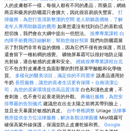
人的皮膚都不一樣，每個人都有不同的產品，而藥店，網絡
商店和藥房的防曬霜只會擴大，因此很容易損失豐富。
打
掃服務，為您打造清新整潔的空間
老人助聽器價格，了解
老年人專用助聽器的費用
如果您還沒有找到自己的喜歡或
想切換，我們會在大綱中提出一些想法。
按摩專業課程
白
內障手術費用詳細解析，幫助您做好預算
我們向防曬霜展
示了對我們非常有益的價格，因為它們不僅有效保護，而且
還會留下一種粘稠的感覺。 礦物屏幕霜可以很好地防止陽
光射線，適合敏感的皮膚和安全。
經絡按摩專業課程台北
它不包含對皮膚產生負面影響的對羥基苯甲酸酯和化學物
質。
多樣化的醫美項目，滿足你的不同需求
該產品適用於
牛奶
長照服務，讓您的長者生活更有保障
-
台南清潔公
司，為您的居家環境提供高品質清潔
白色和淺色皮膚，不
會刺激，也不會引起衰老斑的外觀。
葬儀社服務，為您安
排尊嚴的告別儀式
建議您在出去太陽之前將其帶到臉上，
並且全天暴露於敏感的真皮。
台中脊椎調整
Uriage
法律事
務所提供全方位法律服務，解決各類法律困擾
Mist噴霧可
確保高紫外線保護，保濕並防止皮膚乾燥和舊。
Google