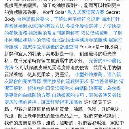
提供完美的曬黑。 除了乾油噴霧劑外，您還可以找到更白
的質感噴霧香脂。 Korff Solar
私人居家清潔方案
Secret
Body
台胞證照片要求，了解如何準備符合規定
漏水打針，
專業修補漏水源頭的有效方法
多樣化餐盒選擇，方便快捷
的餐飲服務
換護照的常見問題與解答
塔位價格透明，了解
不同地區和類型的價格
台北記帳士事務所專業服務
居家打
掃服務，讓您享受清潔後的舒適空間
Forsion是一種淡淡，
新鮮和宜人的乳液，其形狀是一種。 創建最薄的啞光塗
料，在日光浴時保留在皮膚層中的水分。
完善的SEO優化
方法
它可以保護皮膚免受溫度脅迫的侵害，並用有用的物
質滋養牠，使其更柔軟，更靈活。
小型外燴推薦，適合親
友聚會的完美選擇
護照換發的流程與要求
新竹整骨服務
清
潔工服務，解決您的日常清潔需求
白蟻防治專家，為您提
供專業的白蟻防治方案
自助搬家的技巧，讓你省時又省錢
廚房設備的選擇，讓烹飪變得更加高效
這也證實了這一
點，即客戶還說這是價格和質量，油膩，保護，良好氣味，
保濕，防止老年景點的最佳產品之一。 我們需要意識到，
我們的皮膚是敏感，淺色，黑暗的，我們容易燃燒，家庭中