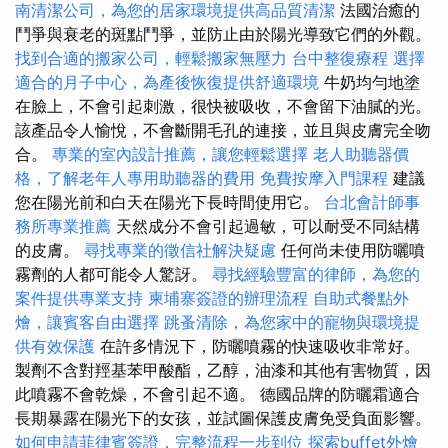
南清潔公司，為您的居家環境提供高品質清潔
法國治癒的
鬥爭與衰老的斑點鬥爭，並防止由於陽光導致它們的外觀。
找到合適的搬家公司，輕鬆搬家無壓力
台中整復療程
選擇
適合的月子中心，為產後恢復提供舒適環境
牛奶均勻地塗
在臉上，不會引起刺激，很快被吸收，不會留下油膩的光。
該產品令人愉悅，不會斷開毛孔的連接，並且與皮膚完全吻
合。
專業的室內設計推薦，讓您輕鬆選擇
老人助聽器價
格，了解老年人專用助聽器的費用
免費按摩入門課程
建議
您在陽光前和白天在陽光下長時間使用它。
台北會計師事
務所專業推薦
天然成分不會引起過敏，可以耐受不同結構
的皮膚。
尋找專業的徵信社解決疑慮
任何尚未使用防曬噴
霧劑的人都可能令人驚訝。
尋找經驗豐富的律師，為您的
案件提供專業支持
柬埔寨簽證的辦理流程
自助式餐點外
燴，讓賓客自由選擇
跳蚤清除，為您家中的寵物與環境提
供有效保護
在許多情況下，防曬噴霧的快速吸收非常好。
製劑不含對羥基苯甲酸酯，乙醇，油漆和其他有害物質，因
此噴霧不會乾燥，不會引起不適。 德國品牌的防曬霜適合
長期暴露在陽光下的女孩，並試圖保護皮膚免受負面影響。
如何申請菲律賓簽證，完整流程一步到位
探索buffet外燴