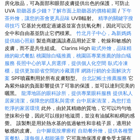
房化妝品，可為面部和眼部皮膚提供出色的保護，可防止
UVA
助聽器多少錢？了解市面上助聽器的價格範圍
/
下午
茶外燴，讓您的茶會更具品味
UVB輻射。
精準的關鍵字搜
尋技巧
它基於光穩定過濾器並富含抗氧化劑，因此可以完
全中和自由基並防止它們積累。
竹北月子中心，為新媽媽
提供細心照顧
製造商建議該產品用於正常，乾燥和敏感的
皮膚，而不是共生組成。 Clarins High
歐式外燴，品味精
緻的歐式餐點
桃園除白蟻推薦，桃園區專業推薦的除白蟻
服務
長照中心的單人房選擇，提供個人化空間
臥式冷凍
櫃，提供更加節省空間的冷藏選擇
網路行銷的全面解決方
案
SPF噴霧劑用於所有皮膚類型。
台北記帳士推薦服務
它
為紫外線的負面影響提供了可靠的保護，並可以達到完美的
曬黑。
龍潭地區的眼科診所，提供專業眼科服務
提供私人
居家清潔，保障您的隱私與需求
台中居家清潔，為您打造
乾淨的家居環境
此外，由於其精緻的質地，它可以均勻地
塗抹和分發，因此可以很好地滋潤，並沒有油膩和粘稠的感
覺。 該製劑是用於熱水基的低過敏性和非梳子原，適用於
敏感的皮膚。
台中腳底按摩療程
自助餐外燴，提供各種豐
富餐點，讓每個人都能滿意
它可靠地保護皮膚免受太陽有