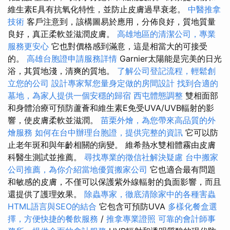
維生素E具有抗氧化特性，並防止皮膚過早衰老。
中醫推拿
技術
客戶注意到，該構圖易於應用，分佈良好，質地質量
良好，真正柔軟並滋潤皮膚。
高雄地區的清潔公司，專業
服務更安心
它也對價格感到滿意，這是相當大的可接受
的。
高雄台胞證申請服務詳情
Garnier太陽能是完美的日光
浴，其質地淺，清爽的質地。
了解公司登記流程，輕鬆創
立您的公司
設計專家幫您量身定做的房間設計
找到合適的
墓地，為家人提供一個安穩的歸宿
西屯體態調整
雙相面部
和身體治療可預防蘆薈和維生素E免受UVA/UVB輻射的影
響，使皮膚柔軟並滋潤。
苗栗外燴，為您帶來高品質的外
燴服務
如何在台中辦理台胞證，提供完整的資訊
它可以防
止老年斑和與年齡相關的病變。 維希熱水雙相體霧由皮膚
科醫生測試並推薦。
尋找專業的徵信社解決疑慮
台中搬家
公司推薦，為你介紹當地優質搬家公司
它也適合最有問題
和敏感的皮膚，不僅可以保護紫外線輻射的負面影響，而且
還提供了護理效果。
除蟲專家，徹底清除家中的各種害蟲
HTML語言與SEO的結合
它包含可預防UVA
多樣化餐盒選
擇，方便快捷的餐飲服務
/
推拿專業證照
可靠的會計師事