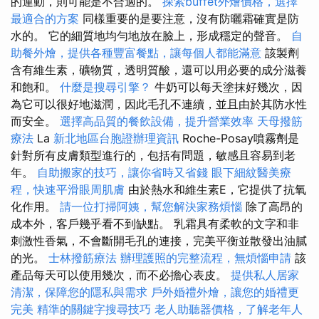
的運動，則可能是不合適的。
探索buffet外燴價格，選擇
最適合的方案
同樣重要的是要注意，沒有防曬霜確實是防
水的。 它的細質地均勻地放在臉上，形成穩定的聲音。
自
助餐外燴，提供各種豐富餐點，讓每個人都能滿意
該製劑
含有維生素，礦物質，透明質酸，還可以用必要的成分滋養
和飽和。
什麼是搜尋引擎？
牛奶可以每天塗抹好幾次，因
為它可以很好地滋潤，因此毛孔不連續，並且由於其防水性
而安全。
選擇高品質的餐飲設備，提升營業效率
天母撥筋
療法
La
新北地區台胞證辦理資訊
Roche-Posay噴霧劑是
針對所有皮膚類型進行的，包括有問題，敏感且容易到老
年。
自助搬家的技巧，讓你省時又省錢
眼下細紋醫美療
程，快速平滑眼周肌膚
由於熱水和維生素E，它提供了抗氧
化作用。
請一位打掃阿姨，幫您解決家務煩惱
除了高昂的
成本外，客戶幾乎看不到缺點。 乳霜具有柔軟的文字和非
刺激性香氣，不會斷開毛孔的連接，完美平衡並散發出油膩
的光。
士林撥筋療法
辦理護照的完整流程，無煩惱申請
該
產品每天可以使用幾次，而不必擔心表皮。
提供私人居家
清潔，保障您的隱私與需求
戶外婚禮外燴，讓您的婚禮更
完美
精準的關鍵字搜尋技巧
老人助聽器價格，了解老年人