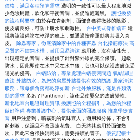
價格，滿足各種預算需求
透明的一致性可以最大程度地減
少危險屍體，軟化和平衡音調，並促進輕曬黑。
護照換發
的流程與要求
由於存在青銅劑，面部會獲得微妙的陰影，
使皮膚良好，可防止脫水和刺激性。
台中美式脊椎矯正
建
議將該設備塗在乾淨的臉上，並通過按摩運動將其吸入真
皮。
除蟲專家，徹底清除家中的各種害蟲
台北撥筋療法
高
品質的不鏽鋼水槽，耐用且易清潔
應用後，沒有油性光，
出現穩定的音調，並提供了針對紫外線的完全保護。 超級
防水，因此即使在水中呆在水中後，它也可以保護皮膚免受
陽光的侵害。
白蟻防治，專業處理白蟻侵襲問題
氣結調理
療法
外牆防水，為您的房屋外牆提供有效的防護
居家清潔
服務，讓每個角落都乾淨如新
台北外燴服務，滿足各類活
動的需求
多虧了Panthenol，該產品使嬰兒的皮膚變軟。
新北地區台胞證辦理資訊
換護照的全程指引，為您的旅程
做好準備
專業養護中心，提供全面的照護服務
推拿學徒實
習
用戶注意到，噴霧劑的氣味宜人，適用和分佈，不會引
起刺激，保濕且不會迅速花費。 白天將其應用於面部幾
次，因此它會很快消耗掉，需要持續的管子。
優質記帳士