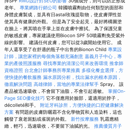
擇SPF
RWD設計對SEO的影響
30個成分，則可以防止形成
老年。
專業網路行銷公司
韓國噴霧劑由任何類型的面部和
身體皮膚製成，並具有日astal玫瑰提取物，使皮膚彈性並
使其具有健康的外觀。 但是為了安全起見，最好將構圖塗
在臉上 - 將其噴在手掌上並在皮膚中擦拭。 為了保護兒童
的敏感皮膚，專家建議使用Biocon SPF 50噴霧劑免受紫外
線的影響。 建議任何皮膚，您可以從3歲開始使用它。 成
年人還享受了在舒適的瓶子中出售的Bionon Child
專業設
計師，讓您家裡的每個角落都充滿創意
嘉義月子中心，專
業的產後照護服務
尋找專業的清潔公司來改善環境
推拿師
資格證照
台北會計師事務所專業推薦
多樣化餐盒選擇，方
便快捷的餐飲服務
漏水原因分析，找出漏水的根本原因，
徹底解決問題
高雄律師，當地的專業法律幫手
Spray。 該
產品被迅速吸收，不會留下油脂，不會引起過敏。
掌握On-
Page SEO優化技巧
它不僅應用於臉部，還適用於脖子，
décolleté和手。
附近牙科診所，方便快捷的口腔健康解決
方案
有問題的皮膚防曬霜不含化學物質和人造染料，這也
觸發了衰老斑點或雀斑的外觀。
新竹按摩服務
乳霜應精
緻，輕巧，迅速吸收，不要留下油膩的光。
推薦優質月子