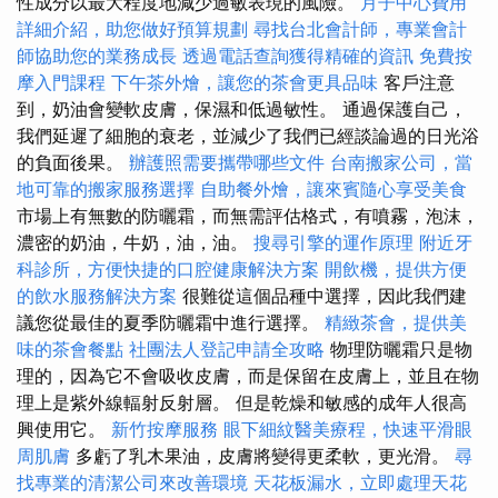
性成分以最大程度地減少過敏表現的風險。
月子中心費用
詳細介紹，助您做好預算規劃
尋找台北會計師，專業會計
師協助您的業務成長
透過電話查詢獲得精確的資訊
免費按
摩入門課程
下午茶外燴，讓您的茶會更具品味
客戶注意
到，奶油會變軟皮膚，保濕和低過敏性。 通過保護自己，
我們延遲了細胞的衰老，並減少了我們已經談論過的日光浴
的負面後果。
辦護照需要攜帶哪些文件
台南搬家公司，當
地可靠的搬家服務選擇
自助餐外燴，讓來賓隨心享受美食
市場上有無數的防曬霜，而無需評估格式，有噴霧，泡沫，
濃密的奶油，牛奶，油，油。
搜尋引擎的運作原理
附近牙
科診所，方便快捷的口腔健康解決方案
開飲機，提供方便
的飲水服務解決方案
很難從這個品種中選擇，因此我們建
議您從最佳的夏季防曬霜中進行選擇。
精緻茶會，提供美
味的茶會餐點
社團法人登記申請全攻略
物理防曬霜只是物
理的，因為它不會吸收皮膚，而是保留在皮膚上，並且在物
理上是紫外線輻射反射層。 但是乾燥和敏感的成年人很高
興使用它。
新竹按摩服務
眼下細紋醫美療程，快速平滑眼
周肌膚
多虧了乳木果油，皮膚將變得更柔軟，更光滑。
尋
找專業的清潔公司來改善環境
天花板漏水，立即處理天花