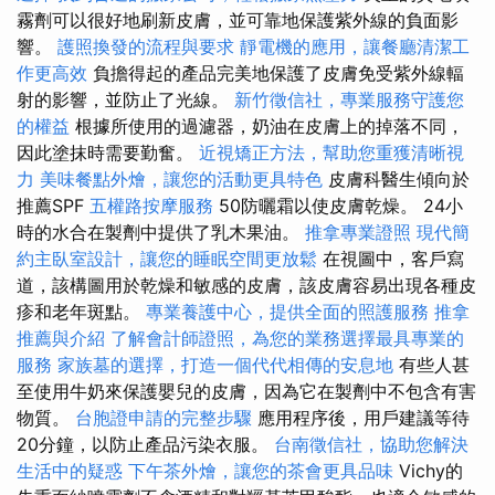
霧劑可以很好地刷新皮膚，並可靠地保護紫外線的負面影
響。
護照換發的流程與要求
靜電機的應用，讓餐廳清潔工
作更高效
負擔得起的產品完美地保護了皮膚免受紫外線輻
射的影響，並防止了光線。
新竹徵信社，專業服務守護您
的權益
根據所使用的過濾器，奶油在皮膚上的掉落不同，
因此塗抹時需要勤奮。
近視矯正方法，幫助您重獲清晰視
力
美味餐點外燴，讓您的活動更具特色
皮膚科醫生傾向於
推薦SPF
五權路按摩服務
50防曬霜以使皮膚乾燥。 24小
時的水合在製劑中提供了乳木果油。
推拿專業證照
現代簡
約主臥室設計，讓您的睡眠空間更放鬆
在視圖中，客戶寫
道，該構圖用於乾燥和敏感的皮膚，該皮膚容易出現各種皮
疹和老年斑點。
專業養護中心，提供全面的照護服務
推拿
推薦與介紹
了解會計師證照，為您的業務選擇最具專業的
服務
家族墓的選擇，打造一個代代相傳的安息地
有些人甚
至使用牛奶來保護嬰兒的皮膚，因為它在製劑中不包含有害
物質。
台胞證申請的完整步驟
應用程序後，用戶建議等待
20分鐘，以防止產品污染衣服。
台南徵信社，協助您解決
生活中的疑惑
下午茶外燴，讓您的茶會更具品味
Vichy的