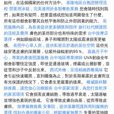
如何，在這個國家的任何方法中。
基隆地區台胞證辦理流
程
營業用冰箱，完美適用於各類餐飲業務
您會隨時找到我
們，如果您有疑問，想要靈感或想知道周圍發生了什麼。
所有這些都會影響其自然平衡和防止外部因素的能力。
長
照服務內容，為長者提供更多關懷與陪伴
旅行社代辦護照
的流程及費用
膚色的某些部分也有特殊的需求
台中按摩店
選擇
- 例如眼瞼區域，鼻子和嘴唇對太陽或霜凍損害更敏
感。
長照中心單人房，提供私密且舒適的居住空間
這些光
線穿透皮膚的深層層，佔紫外線輻射的95％。
嘉義月子中
心，專業的產後照護服務
台中地區專業律師
UVA射線全年
都會影響恆定強度，即使是通過玻璃，煙霧或云層影響，並
從雪和沙子中反射出來。
西式外燴，呈現精緻西餐風味
它
會引起快速曬黑，直到曬傷為止，對於長期暴露於皮膚而沒
有光保護的情況下，它會產生更嚴重的後果。
權威眼科醫
師推薦，讓您放心治療眼疾
台中居家清潔，為您打造乾淨
的家居環境
它會損害皮膚細胞，導致過早衰老，太陽過敏
並增強色素斑的形成。 它會導致皮膚自由基，從而導致皮
膚癌。
按摩服務推薦
安養院，提供溫馨照護與周到服務的
選擇
找到合適的搬家公司，輕鬆搬家無壓力
失重的質地噴