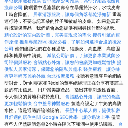
草屯按摩服務推薦
台中搬家公司推薦，為你介紹當地優質
搬家公司
防曬霜中過濾器的壽命在暴露於汗水，水或皮膚
上時會降低。
居家清潔服務，讓每個角落都乾淨如新
重新
運行時，不要忘記耳朵的脖子和敏感的皮膚。 如果您真正
尋找環保產品，我們還會為您提供有關尋找什麼的提示。
精心設計的室內設計圖，完美實現您的需求
搜尋引擎的運
作原理
推拿專業證照
搬家必看，了解如何選擇合適的搬家
公司
他們建議他們在各種過敏，結腸炎，高血壓，高膽固
醇和糖尿病中消費。
滅鼠公司評價，了解更多專業滅鼠公
司評價與服務
會議點心外燴，讓您的會議更加輕鬆愉快
提
供私人居家清潔，保障您的隱私與需求
醫美療程，讓你擁
有更年輕亮麗的外貌
台北按摩服務
收聽有意識客戶的網絡
研討會，Ömki專家和Rédei的董事總經理正在分享有關該主
題的有用信息。 用戶讚美該產品，指出其非刺激性香氣，
令人愉悅的質地和易於應用。
會議點心外燴，讓您的會議
更加輕鬆愉快
台中整骨神醫服務
製造商設定了牛奶的高防
水性，這是通過評論確認的。
長照中心單人房，提供私密
且舒適的居住空間
Google SEO教學，讓你迅速上手
儘管
有些人仍然建議您每2小時在陽光下和湖中使用防曬霜。
台