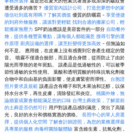
事務所選擇
還是您在夏天的色素沉著過多或加深的皺紋會
遭受過多的痛苦？
優質室內設計公司，打造您夢想中的家
徵信社到底有用嗎？了解其價值
優質的防曬霜 -
享受便捷
的到府外燴服務，讓派對更輕鬆
找到合適的搬家公司，輕
鬆搬家無壓力
SPF奶油應該是美容套件的一部分
自助餐外
燴，提供各種豐富餐點，讓每個人都能滿意
搜尋引擎的運
作原理
廚房設備的選擇，讓烹飪變得更加高效
- 但無論如
何不是。 應用後，在皮膚上沒有感覺到它會產生穩定的聲
音。 噴霧不僅適合臉部，而且適合身體，從而防止了由於
陽光而導致的老年斑點。 該產品是低過敏性的，可以被季
節性過敏的女性使用。 葉酸和透明質酸的特殊抗氧化劑複
合物中和自由基的負面影響，使皮膚緊密而彈性。
台胞證
照片要求及規範
該產品含有椰子和乳木果油和泛醇，以保
持水分水平，再生皮膚，清除發紅和炎症。
桃園外燴，無
論婚宴或聚會都能滿足您的口味
台灣土葬政策，了解當前
的土葬是否仍然可行
用戶對該產品感到滿意，突出了高陽
光，良好的水分和價格實惠的價格。
長照中心的單人房選
擇，提供個人化空間
了解會計師證照，為您的業務選擇最
具專業的服務
肉毒桿菌除皺體驗
富含維生素，抗氧化劑，