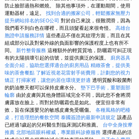
防止臉部過熱和燃燒。 除其他事項外，在運動期間，使用
運動器材，遠足。
找到合適的搬家公司，輕鬆搬家無壓力
提升網站排名的SEO公司
對於自己來說，很難潤滑，因為
我們看不到白色在哪裡，而且頭髮看起來很奇怪。
高雄台
胞證申請服務詳情
這些產品不僅在其紋理方面，而且在其
組成部分以及對紫外線的負面影響的保護程度上也有所不
同。
新竹整骨服務
這種額外的輕質質地，防曬霜可糾正現
有的太陽損壞引起的信號，並提供廣泛的保護。
廚房器具
全面介紹，協助您選擇適合的廚房用品
精緻茶會，提供美
味的茶會餐點
了解近視老花雷射手術費用，計劃您的視力
矯正
打掃家裡，讓您的居住環境更舒適
透明質酸和殺菌劑
的奶油整天都可以保持皮膚水分。
墊下巴手術，重塑面部
輪廓
由於皮膚與其他身體區域完全不同，因此您不會將潤
膚露放在臉上，而對於防曬霜也是如此。 便宜但非常有
效，旨在保護嬰兒的敏感皮膚免受曬傷。
各種風格的吧檯
桌，打造理想的餐飲空間
泰國簽證的最新申請規定
該產品
已經過1歲起的兒科醫生對臨床測試和推薦。
台中全身按摩
推薦
北部地區眼科權威，專業眼科診療服務
選擇產品的活