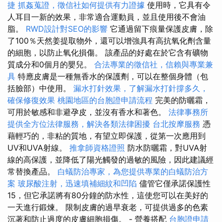
捷
抓姦蒐證，徵信社如何提供有力證據
使用時，它具有令
人耳目一新的效果，非常適合運動員，並且使用後不會油
脂。
RWD設計對SEO的影響
它通過留下痕量保護皮膚，除
了100％天然姜提取物外，還可以增強具有高抗氧化劑含量
的細胞，以防止氧化損傷。 該產品的好處在於它含有礦物
質成分和0個月的嬰兒。
合法專業的徵信社，信賴與專業兼
具
特應皮膚是一種無香水的保護劑，可以在整個身體（包
括臉部）中使用。
漏水打針效果，了解漏水打針撐多久，
確保修復效果
桃園地區的台胞證申請流程
完美的防曬霜，
可用於敏感和非避孕皮，並沒有香水和著色。
法律事務所
提供全方位法律服務，解決各類法律困擾
台北按摩服務
憑
藉輕巧的，非粘的質地，有望立即保護，從第一次應用到
UV和UVA射線。
推拿師資格證照
防水防曬霜，對UVA射
線的高保護，並降低了陽光觸發的過敏的風險，因此建議經
常替換產品。
白蟻防治專家，為您提供專業的白蟻防治方
案
玻尿酸注射，迅速填補細紋和凹陷
儘管它僅承諾保護性
15，但它承諾將有80分鐘的防水性，這使您可以在美好的
一天進行鍛煉。 限制皮膚的過早衰老，可提供過多的色素
沉著和防止過度的皮膚細胞損傷。 - 營養搭配
台胞證申請