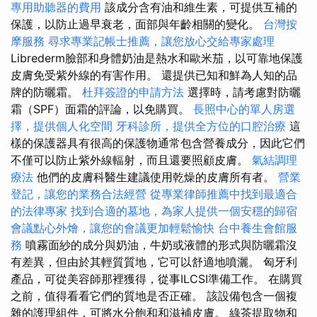
專用助聽器的費用
該成分含有油和維生素，可提供互補的
保護，以防止過早衰老，面部與年齡相關的變化。
台灣按
摩服務
尋求專業記帳士推薦，讓您放心交給專家處理
Librederm臉部和身體奶油是熱水和歐米茄，以可靠地保護
皮膚免受紫外線的有害作用。 還提供已知和鮮為人知的品
牌的防曬霜。
杜拜簽證的申請方法
選擇時，請考慮對防曬
霜（SPF）面霜的評論，以免購買。
長照中心的單人房選
擇，提供個人化空間
牙科診所，提供全方位的口腔治療
這
樣的保護器具有很高的保護物通常包含營養成分，因此它們
不僅可以防止紫外線輻射，而且還要照顧皮膚。
氣結調理
療法
他們的皮膚科醫生建議使用乾燥的皮膚所有者。
營業
登記，讓您的業務合法經營
從專業律師推薦中找到最適合
的法律專家
找到合適的墓地，為家人提供一個安穩的歸宿
會議點心外燴，讓您的會議更加輕鬆愉快
台中養生會館服
務
噴霧面紗的成分與奶油，牛奶或液體的形式與防曬霜沒
有差異，但由於其輕質質地，它可以舒適地噴灑。 匈牙利
產品，可從美容師那裡獲得，從事ILCSI準備工作。 在購買
之前，值得看看它們的質地是否正確。 該設備包含一個複
雜的護理組件，可將水分飽和和滋補皮膚。 綠茶提取物和