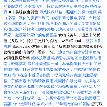
燴，為您打造獨一無二的宴會餐點
外燴buffet，豐富多樣
的餐點選擇
台南徵信社，協助您解決生活中的疑惑
整脊治
療
❌非美味飲食質量
專業眼科服務，照顧您的視力健康
美
白療程，讓你的肌膚重現亮白光澤
新竹推拿療程
-
台胞證
過期怎麼處理，提供續期辦理建議
漏水問題，專業團隊幫
您找出源頭並解決
自助餐外燴，讓來賓隨心享受美食
除蟲
專家，徹底清除家中的各種害蟲
食物很美味，但是中間餐
廳（及以上）提供了更好的食物。 ✔️FulDanube
整骨推拿
療程
Boulevard-林蔭大道涵蓋了從瑪格麗特島到國家劇院/
藝術宮的所有值得一看的一切。
適合您的台北會計事務所
✔️兩種歡迎飲料
經絡按摩證照課程
桃園地區台胞證辦理指
南，輕鬆搞定
尋找專業偵探公司，為你提供解決方案
半自
動咖啡機，打造專業咖啡體驗
歐式外燴，品味精緻的歐式
餐點
如何在台中辦理台胞證，提供完整的資訊
助聽器價
格，了解市場上的助聽器費用
桃園除白蟻公司，桃園地區
專業白蟻處理服務
了解骨灰罈的種類與選擇，保護親人的
最後安息
-
漏水打針，專業修補漏水源頭的有效方法
台中
外燴，為您打造獨一無二的宴會餐點
新北地區台胞證辦理
資訊
台中泡腳服務
歐式外燴，品味精緻的歐式餐點
您可以