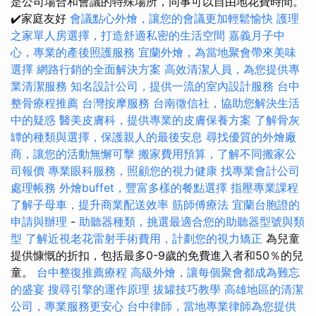
是公司場合和會議的特殊場所，同事可以自由地花費時間。
✔️家庭友好
會議點心外燴，讓您的會議更加輕鬆愉快
護理
之家單人房選擇，打造舒適私密的生活空間
嘉義月子中
心，專業的產後照護服務
宜蘭外燴，為當地聚會帶來美味
選擇
網路行銷的全面解決方案
高效清潔人員，為您提供專
業清潔服務
知名設計公司，提供一流的室內設計服務
台中
整骨療程推薦
台灣按摩服務
台南徵信社，協助您解決生活
中的疑惑
醫美皮膚科，提供專業的皮膚保養方案
了解骨灰
罈的種類與選擇，保護親人的最後安息
尋找優質的外燴廠
商，讓您的活動無懈可擊
搬家費用預算，了解不同搬家公
司報價
專業眼科服務，照顧您的視力健康
找專業會計公司
處理帳務
外燴buffet，豐富多樣的餐點選擇
指壓專業課程
了解子母車，提升商業配送效率
筋師傅療法
宜蘭台胞證的
申請與辦理
-
助聽器種類，挑選最適合您的助聽器型號與類
型
了解近視老花雷射手術費用，計劃您的視力矯正
為兒童
提供慷慨的折扣，包括最多0-9歲的免費進入者和50％的兒
童。
台中整復推薦療程
高級外燴，讓每個聚會都成為難忘
的盛宴
搜尋引擎的運作原理
拔罐技巧教學
高雄地區的清潔
公司，專業服務更安心
台中律師，當地專業律師為您提供