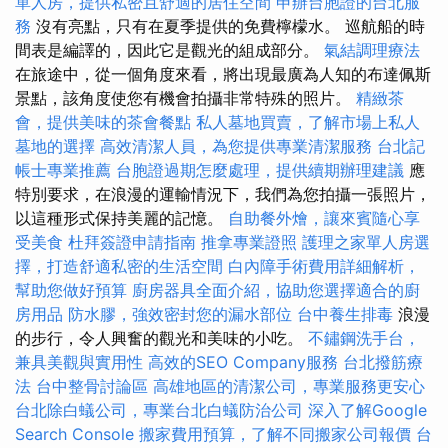
單人房，提供私密且舒適的居住空間
申辦台胞證的台北服
務
沒有亮點，只有在夏季提供的免費檸檬水。 巡航船的時
間表是編譯的，因此它是觀光的組成部分。
氣結調理療法
在旅途中，從一個角度來看，將出現最廣為人知的布達佩斯
景點，該角度使您有機會拍攝非常特殊的照片。
精緻茶
會，提供美味的茶會餐點
私人墓地買賣，了解市場上私人
墓地的選擇
高效清潔人員，為您提供專業清潔服務
台北記
帳士專業推薦
台胞證過期怎麼處理，提供續期辦理建議
應
特別要求，在浪漫的運輸情況下，我們為您拍攝一張照片，
以這種形式保持美麗的記憶。
自助餐外燴，讓來賓隨心享
受美食
杜拜簽證申請指南
推拿專業證照
護理之家單人房選
擇，打造舒適私密的生活空間
白內障手術費用詳細解析，
幫助您做好預算
廚房器具全面介紹，協助您選擇適合的廚
房用品
防水膠，強效密封您的漏水部位
台中養生排毒
浪漫
的步行，令人興奮的觀光和美味的小吃。
不鏽鋼洗手台，
兼具美觀與實用性
高效的SEO Company服務
台北撥筋療
法
台中整骨討論區
高雄地區的清潔公司，專業服務更安心
台北除白蟻公司，專業台北白蟻防治公司
深入了解Google
Search Console
搬家費用預算，了解不同搬家公司報價
台