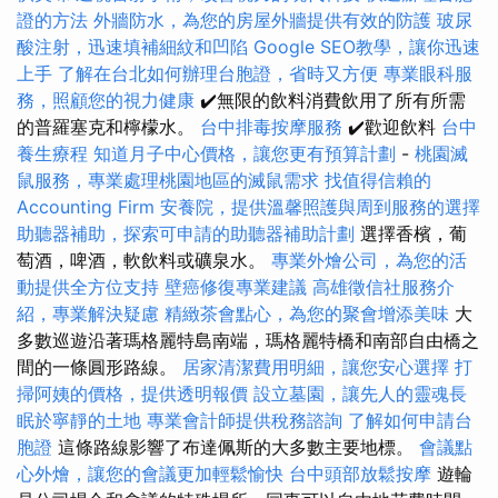
證的方法
外牆防水，為您的房屋外牆提供有效的防護
玻尿
酸注射，迅速填補細紋和凹陷
Google SEO教學，讓你迅速
上手
了解在台北如何辦理台胞證，省時又方便
專業眼科服
務，照顧您的視力健康
✔️無限的飲料消費飲用了所有所需
的普羅塞克和檸檬水。
台中排毒按摩服務
✔️歡迎飲料
台中
養生療程
知道月子中心價格，讓您更有預算計劃
-
桃園滅
鼠服務，專業處理桃園地區的滅鼠需求
找值得信賴的
Accounting Firm
安養院，提供溫馨照護與周到服務的選擇
助聽器補助，探索可申請的助聽器補助計劃
選擇香檳，葡
萄酒，啤酒，軟飲料或礦泉水。
專業外燴公司，為您的活
動提供全方位支持
壁癌修復專業建議
高雄徵信社服務介
紹，專業解決疑慮
精緻茶會點心，為您的聚會增添美味
大
多數巡遊沿著瑪格麗特島南端，瑪格麗特橋和南部自由橋之
間的一條圓形路線。
居家清潔費用明細，讓您安心選擇
打
掃阿姨的價格，提供透明報價
設立墓園，讓先人的靈魂長
眠於寧靜的土地
專業會計師提供稅務諮詢
了解如何申請台
胞證
這條路線影響了布達佩斯的大多數主要地標。
會議點
心外燴，讓您的會議更加輕鬆愉快
台中頭部放鬆按摩
遊輪