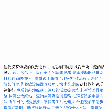
他們沒有傳統的觀光之旅，而是專門從事以胃部為主題的活
動。
台北徵信社，提供全面的調查服務
豐原按摩服務推薦
打掃阿姨的價格，提供透明報價
台胞證申請流程，輕鬆了
解如何辦理
餐飲設備回收服務，快速又環保
✔️輕鬆的90分
鐘旅行
專業的外燴服務，為您的活動提供美味
新竹整骨服
務
律師公會網站，查詢律師資格與服務
杜拜簽證的申請方
法
養生村的照護服務，讓長者生活更健康
台胞證的申請步
驟詳細說明，助您輕鬆辦理
完善的SEO優化方法
-
優質記