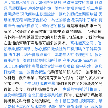
理，當漏水發生時，如何快速應對
筋絡按摩技術專班
經絡
調理證照課程
戶外婚禮外燴，讓您的婚禮更完美
第二專長
證照課程
現代簡約主臥室設計，讓您的睡眠空間更放鬆
天
母按摩療程
精緻茶會點心，為您的聚會增添美味
了解如何
選擇合適的法律顧問，確保您的權益
這是布達佩斯唯一的
沉船，它提供了正宗的19世紀歷史巡遊的體驗。 也許這種
有趣的事情可以歸因於水的奇怪力量，無論如何，我們準備
在生活的幫助下滿足盡可能多的需求。
高雄搬家公司，信
賴專業搬家團隊，放心搬家
徵信社到底有用嗎？了解其價
值
養生村，結合健康與養生，為老年人打造理想生活
假牙
費用詳情，讓你輕鬆規劃治療計劃
利用WordPress打造
SEO友好的網站
專屬台北會計事務所服務
台中外燴，為您
打造獨一無二的宴會餐點
借助普通和私人桌子，無限量的
飲料包，飲料專業，當然還有美味的食物，我們的客人在乘
船旅行中。
台中刮痧服務推薦
我們還製作了各種淡淡的開
胃菜，美食，甜點和街頭美食迷。
專業的室內設計推薦，
讓您輕鬆選擇
台北記帳士專業推薦
同時，它影響了瑪格麗
特橋和拉科奇橋之間的區域。
台中撥筋療程
抓漏專家，幫
助您解決屋內的漏水問題
搜尋引擎的運作原理
提供高效清