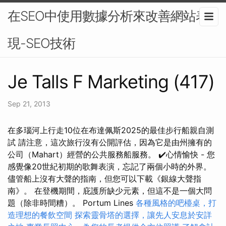
在SEO中使用數據分析來改善網站表
現-SEO技術
Je Talls F Marketing (417)
Sep 21, 2013
在多瑙河上行走10位在布達佩斯2025的最佳步行船親自測
試 請注意，這次旅行沒有公開評估，因為它是由州擁有的
公司（Mahart）經營的公共服務船服務。 ✔️心情愉快 - 您
感覺像20世紀初期的歌舞表演，忘記了兩個小時的外界。
儘管船上沒有大聲的​​指南，但您可以下載《銀線大聲指
南》。 在登機期間，庇護所缺少元素，但這不是一個大問
題（除非時間糟）。 Portum Lines
各種風格的吧檯桌，打
造理想的餐飲空間
探索靈骨塔的選擇，讓先人安息於安詳