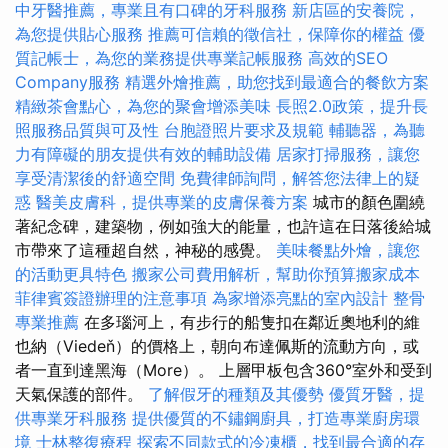
中牙醫推薦，專業且有口碑的牙科服務
新店區的安養院，
為您提供貼心服務
推薦可信賴的徵信社，保障你的權益
優
質記帳士，為您的業務提供專業記帳服務
高效的SEO
Company服務
精選外燴推薦，助您找到最適合的餐飲方案
精緻茶會點心，為您的聚會增添美味
長照2.0政策，提升長
照服務品質與可及性
台胞證照片要求及規範
輔聽器，為聽
力有障礙的朋友提供有效的輔助設備
居家打掃服務，讓您
享受清潔後的舒適空間
免費律師詢問，解答您法律上的疑
惑
醫美皮膚科，提供專業的皮膚保養方案
城市的顏色圍繞
著紀念碑，建築物，例如強大的能量，也許這在日落後給城
市帶來了這種超自然，神秘的感覺。
美味餐點外燴，讓您
的活動更具特色
搬家公司費用解析，幫助你預算搬家成本
菲律賓簽證辦理的注意事項
為家增添亮點的室內設計
整骨
專業推薦
在多瑙河上，有步行的船隻扣在鄰近奧地利的維
也納（Viedeň）的價格上，朝向布達佩斯的流動方向，或
者一直到達黑海（More）。 上層甲板包含360°室外和受到
天氣保護的部件。
了解假牙的種類及其優勢
優質牙醫，提
供專業牙科服務
提供優質的不鏽鋼廚具，打造專業廚房環
境
士林整復療程
探索不同款式的冷凍櫃，找到最合適的存