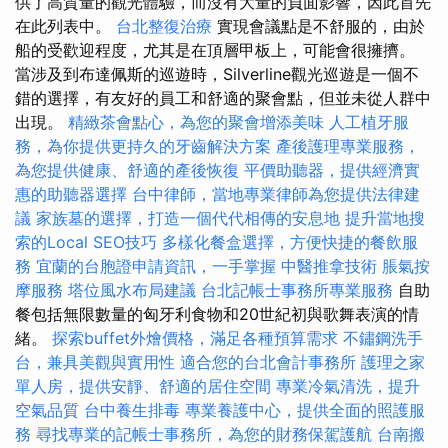
供了高質量的觀光體驗，而沒有大量的負面影響，因此首先
在此列表中。
台北整復治療
實現會議點是不舒服的，由於
船的受歡迎程度，尤其是在頂層甲板上，可能會很擁擠。
當涉及到布達佩斯的巡遊時，Silverline觀光巡遊是一個不
錯的選擇，有友好的員工和舒適的聚會點，但並未從人群中
出現。
精緻茶會點心，為您的聚會增添美味
人工植牙服
務，為你提供更持久的牙齒解決方案
產後護理專業服務，
為您提供健康、舒適的產後恢復
平價助聽器，提供經濟實
惠的助聽器選擇
台中律師，當地專業律師為您提供法律建
議
家族墓的選擇，打造一個代代相傳的安息地
提升當地搜
索的Local SEO技巧
多樣化餐盒選擇，方便快捷的餐飲服
務
宜蘭的台胞證申請資訊，一手掌握
中醫推拿技術
脹氣按
摩服務
塔位風水布局建議
台北記帳士事務所專業服務
自助
餐包括無限數量的匈牙利食物和20世紀初與歌舞表演的情
緒。
探索buffet外燴價格，滿足各種預算需求
不鏽鋼洗手
台，兼具美觀與實用性
適合您的台北會計事務所
護理之家
單人房，提供安靜、舒適的居住空間
專業冷氣清洗，提升
空氣品質
台中養生排毒
專業養護中心，提供全面的照護服
務
尋找專業的記帳士事務所，為您的財務保駕護航
台南搬