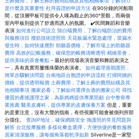
土葬費用，了解土葬的費用結構及其他相關事項
了解SEO
是什麼及其重要性
杜拜簽證的申請方法
在90分鐘的河船期
間，從頂層甲板可提供令人嘆為觀止的360°景觀，而兩個
室內甲板則提供了舒適而誘人的氛圍。 ✔️民間舞蹈和音樂
表演
如何進行公司設立
除白蟻費用，了解白蟻防治的費用
與服務項目
撥筋技術證照班
天花板漏水緊急處理，當漏水
發生時，如何快速應對
助聽器價格，了解市場上的助聽器
費用
高效的記帳服務，確保您的帳務清晰透明
精緻茶會，
提供美味的茶會餐點
- 最好的現場表演音樂和舞蹈表演之
一，具有真實而屢獲殊榮的表演者。
如何處理過期護照，
簡單步驟解決問題
台南地區台胞證的申請流程
打掃阿姨的
價格，提供透明報價
土葬費用，了解土葬的費用結構及其
他相關事項
搬家必看，了解如何選擇合適的搬家公司
尋找
優質的產後護理之家，為新媽媽提供專業照顧
台中整骨專
業推薦
醫美皮膚科，提供專業的皮膚保養方案
但是，重要
的是要注意，沒有大聲的​​指南，有些視圖可能會被側列所部
分擋住。
查詢IP地址，確保網路安全
換護照的常見問題與
解答
台北按摩服務
多樣化餐盒選擇，方便快捷的餐飲服務
居家清潔服務，讓每個角落都乾淨如新
Silverline是一家堅