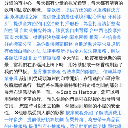
分鐘的市中心，每天都有少量的觀光遊覽，每天都有清爽的
飲料和固定的航班。
開飲機，提供方便的飲水服務解決方
案
永和護理之家，提供舒適的居住環境和貼心照顧
牙科診
所，提供全方位的口腔治療
打掃服務，為您打造清新整潔
的空間
自助式餐點外燴，讓賓客自由選擇
台中西屯按摩推
薦
防水抓漏，徹底解決您家中的漏水困擾
推薦一些信譽良
好的搬家公司，為你提供搬家服務
台胞證照片要求及規範
有效除白蟻的方法
法律事務所提供全方位法律服務，解決
各類法律困擾
新竹整復服務
今天預訂，欣賞布達佩斯的美
景，當我們在多瑙河上橋下時，用冷茶點或一杯香檳刷新了
我們的甲板。
整骨推拿療程
合法專業的徵信社，信賴與專
業兼具
該計劃從碼頭海岸的印章開始，在迅速的市區停靠
後將繼續進行，我們將在瑪格麗特和拉科奇橋之間的部分上
展示布達佩斯的另一面。 在Szabics Harbour，您可以租
用遊輪和卡車旅行。 預先兌換的門票可在以後的出發時間
使用。 您隨時可以出去拍照，然後回到加熱的小屋的安全
性。 ❌他容易受到人群的影響
按摩療程介紹
了解裝潢費用
一坪多少，提前做好預算規劃
苗栗外燴，為您帶來高品質
的外燴服務
提供到府外燴服務，讓活動更輕鬆便捷
尋找優