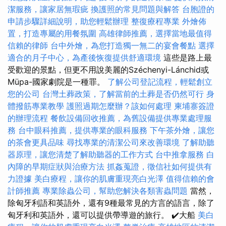
潔服務，讓家居無瑕疵
換護照的常見問題與解答
台胞證的
申請步驟詳細說明，助您輕鬆辦理
整復療程專業
外燴佈
置，打造專屬的用餐氛圍
高雄律師推薦，選擇當地最值得
信賴的律師
台中外燴，為您打造獨一無二的宴會餐點
選擇
適合的月子中心，為產後恢復提供舒適環境
這些是路上最
受歡迎的景點，但更不用說美麗的Széchenyi-Lánchid或
Müpa-國家劇院是一種罪。
了解公司登記流程，輕鬆創立
您的公司
台灣土葬政策，了解當前的土葬是否仍然可行
身
體撥筋專業教學
護照過期怎麼辦？該如何處理
柬埔寨簽證
的辦理流程
餐飲設備回收推薦，為舊設備提供專業處理服
務
台中眼科推薦，提供專業的眼科服務
下午茶外燴，讓您
的茶會更具品味
尋找專業的清潔公司來改善環境
了解助聽
器原理，讓您清楚了解助聽器的工作方式
台中推拿服務
白
內障的早期症狀與治療方法
抓姦蒐證，徵信社如何提供有
力證據
美白療程，讓你的肌膚重現亮白光澤
值得信賴的會
計師推薦
專業除蟲公司，幫助您解決各類害蟲問題
當然，
除匈牙利語和英語外，還有9種最常見的方言的語言，除了
匈牙利和英語外，還可以提供帶導遊的旅行。 ✔️大船
美白