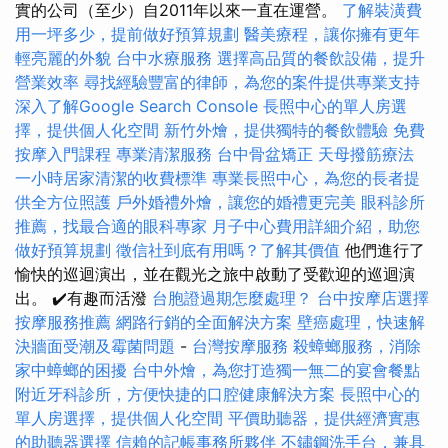
實的公司（至少）自2011年以來一直在運營。
了解裝潢費
用一坪多少，提前做好預算規劃
醫美療程，讓你擁有更年
輕亮麗的外貌
台中水療服務
選擇高品質的餐飲設備，提升
營業效率
尋找經驗豐富的律師，為您的案件提供專業支持
深入了解Google Search Console
長照中心的單人房選
擇，提供個人化空間
新竹外燴，提供獨特的餐飲體驗
免費
按摩入門課程
專業清潔服務
台中骨盆矯正
天母撥筋療法
一小時居家清潔的收費標準
專業長照中心，為您的長者提
供全方位照護
戶外婚禮外燴，讓您的婚禮更完美
眼科診所
推薦，找最合適的眼科專家
月子中心費用詳細介紹，助您
做好預算規劃
徵信社到底有用嗎？了解其價值
他們進行了
愉快的巡迴演出，並在觀光之旅中啟動了受歡迎的巡迴演
出。 ✔️有趣而活潑
台胞證過期怎麼處理？
台中按摩店選擇
按摩服務推薦
網路行銷的全面解決方案
壁癌處理，快速解
決牆面受潮及霉菌問題
-
台灣按摩服務
殺蟑螂服務，消除
家中蟑螂的困擾
台中外燴，為您打造獨一無二的宴會餐點
附近牙科診所，方便快捷的口腔健康解決方案
長照中心的
單人房選擇，提供個人化空間
平價助聽器，提供經濟實惠
的助聽器選擇
信賴的記帳事務所夥伴
不鏽鋼洗手台，兼具