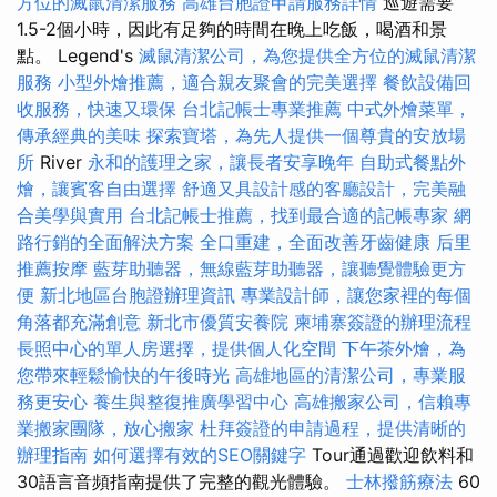
方位的滅鼠清潔服務
高雄台胞證申請服務詳情
巡遊需要
1.5-2個小時，因此有足夠的時間在晚上吃飯，喝酒和景
點。 Legend's
滅鼠清潔公司，為您提供全方位的滅鼠清潔
服務
小型外燴推薦，適合親友聚會的完美選擇
餐飲設備回
收服務，快速又環保
台北記帳士專業推薦
中式外燴菜單，
傳承經典的美味
探索寶塔，為先人提供一個尊貴的安放場
所
River
永和的護理之家，讓長者安享晚年
自助式餐點外
燴，讓賓客自由選擇
舒適又具設計感的客廳設計，完美融
合美學與實用
台北記帳士推薦，找到最合適的記帳專家
網
路行銷的全面解決方案
全口重建，全面改善牙齒健康
后里
推薦按摩
藍芽助聽器，無線藍芽助聽器，讓聽覺體驗更方
便
新北地區台胞證辦理資訊
專業設計師，讓您家裡的每個
角落都充滿創意
新北市優質安養院
柬埔寨簽證的辦理流程
長照中心的單人房選擇，提供個人化空間
下午茶外燴，為
您帶來輕鬆愉快的午後時光
高雄地區的清潔公司，專業服
務更安心
養生與整復推廣學習中心
高雄搬家公司，信賴專
業搬家團隊，放心搬家
杜拜簽證的申請過程，提供清晰的
辦理指南
如何選擇有效的SEO關鍵字
Tour通過歡迎飲料和
30語言音頻指南提供了完整的觀光體驗。
士林撥筋療法
60