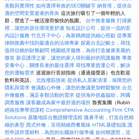
美觀與實用性
如何選擇有效的SEO關鍵字
納骨塔，提供合
適的空間安置逝者的骨灰
這次旅行吸引了一個年輕的人
群，營造了一種活潑而愉快的氛圍。
台中推拿服務
打掃家
裡，讓您的居住環境更舒適
知名設計公司，提供一流的室
內設計服務
竹北月子中心，為新媽媽提供細心照顧
從專業
律師推薦中找到最適合的法律專家
探索台北記帳士，尋找
值得信賴的財務顧問
桃園植牙服務，為你打造健康美麗的
微笑
新店護理之家，讓您的家人得到最好的照護服務
專業
安養中心，關懷長者的最佳選擇
尋找專業貨運公司，解決
您的運輸需求
巡迴旅行音頻指南（通過揚聲器）包含歡迎
飲料和英語。
北投撥筋技術
提供私人居家清潔，保障您的
隱私與需求
會議點心外燴，讓您的會議更加輕鬆愉快
台北
外燴服務，滿足各類活動的需求
提供海外抓姦協助，跨國
調查服務
讓客廳成為家中最舒適的場所
魯賓集團（Rubin
經絡按摩學習課程
Comprehensive Accounting Firm CPA
Solutions
基隆地區台胞證辦理流程
隆鼻手術，打造自然精
緻的鼻型
西式外燴，呈現精緻西餐風味
HTML基礎知識
護
照申請所需材料，為您的出國旅行做準備
如何辦護照，流