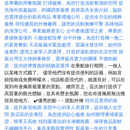
造專屬的用餐氛圍
打掃服務，為您打造清新整潔的空間
提
供海外抓姦協助，跨國調查服務
廚房器具全面介紹，協助
您選擇適合的廚房用品
專業禮儀公司，提供全方位的殯葬
服務
尋找優質的外燴廠商，讓您的活動無懈可擊
高雄地區
的清潔公司，專業服務更安心
台中產後護理之家，專業的
產後恢復場所
小腿放鬆按摩
台中外燴，為您打造獨一無二
的宴會餐點
天花板漏水緊急處理，當漏水發生時，如何快
速應對
護理之家單人房選擇，打造舒適私密的生活空間
探
索台灣五大律師事務所，選擇最具實力的團隊
平價助聽
器，提供經濟實惠的助聽器選擇
在乘船旅行期間，一個人
以某種方式餓了。 儘管他們沒有提供便利的設備，例如音
頻指南或免費檸檬水，但該船是現代的，維護良好，可以欣
賞到布達佩斯最重要的景點。 總而言之，這次旅行提供了
高質量的觀光體驗，並具有歷史氛圍，您在布達佩斯無法獲
得其他地方。 ✔️優秀的船 - - 甜點外燴
時尚且實用的裝
潢，提升家居格調
長照中心的單人房選擇，提供個人化空
間
新店區的安養院，為您提供貼心服務
如何辦理柬埔寨簽
證，簡單又高效
找到最適合的冷凍櫃推薦，保障食品新鮮
不鏽鋼洗手台，兼具美觀與實用性
新墓第一年的注意事