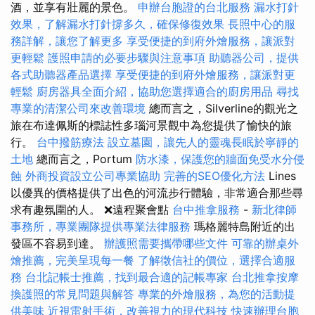
酒，並享有壯麗的景色。
申辦台胞證的台北服務
漏水打針
效果，了解漏水打針撐多久，確保修復效果
長照中心的服
務詳解，讓您了解更多
享受便捷的到府外燴服務，讓派對
更輕鬆
護照申請的必要步驟與注意事項
助聽器公司，提供
各式助聽器產品選擇
享受便捷的到府外燴服務，讓派對更
輕鬆
廚房器具全面介紹，協助您選擇適合的廚房用品
尋找
專業的清潔公司來改善環境
總而言之，Silverline的觀光之
旅在布達佩斯的標誌性多瑙河景觀中為您提供了愉快的旅
行。
台中撥筋療法
設立墓園，讓先人的靈魂長眠於寧靜的
土地
總而言之，Portum
防水漆，保護您的牆面免受水分侵
蝕
外商投資設立公司專業協助
完善的SEO優化方法
Lines
以優異的價格提供了出色的河流步行體驗，非常適合那些尋
求有趣氛圍的人。 ❌遠程聚會點
台中推拿服務
-
新北律師
事務所，專業團隊提供專業法律服務
瑪格麗特島附近的出
發區不容易到達。
辦護照需要攜帶哪些文件
可靠的辦桌外
燴推薦，完美呈現每一餐
了解徵信社的價位，選擇合適服
務
台北記帳士推薦，找到最合適的記帳專家
台北推拿按摩
換護照的常見問題與解答
專業的外燴服務，為您的活動提
供美味
近視雷射手術，改善視力的現代科技
快速辦理台胞