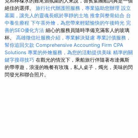
克和檸檬水的雞尾酒氛圍的人來說，魯賓集團船詞典是一個
絕佳的選擇。
旅行社代辦護照服務，專業協助您辦理
設立
墓園，讓先人的靈魂長眠於寧靜的土地
推拿與整骨結合
台
中養生療程
下午茶外燴，為您帶來輕鬆愉快的午後時光
完
善的SEO優化方法
細心的服務員隨時準備充滿客人的玻璃
杯。
高雄徵信社服務介紹，專業解決疑慮
專業討債服務，
幫你追回欠款
Comprehensive Accounting Firm CPA
Solutions
專業的外燴服務，為您的活動提供美味
精準的關
鍵字搜尋技巧
在觀光的情況下，乘船旅行伴隨著布達佩斯
的帶導遊，浪漫的晚餐有玫瑰，私人桌子，燭光，美味的閃
閃發光和聯合照片。