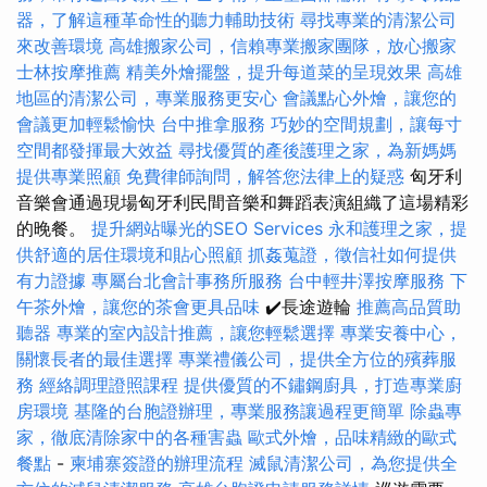
器，了解這種革命性的聽力輔助技術
尋找專業的清潔公司
來改善環境
高雄搬家公司，信賴專業搬家團隊，放心搬家
士林按摩推薦
精美外燴擺盤，提升每道菜的呈現效果
高雄
地區的清潔公司，專業服務更安心
會議點心外燴，讓您的
會議更加輕鬆愉快
台中推拿服務
巧妙的空間規劃，讓每寸
空間都發揮最大效益
尋找優質的產後護理之家，為新媽媽
提供專業照顧
免費律師詢問，解答您法律上的疑惑
匈牙利
音樂會通過現場匈牙利民間音樂和舞蹈表演組織了這場精彩
的晚餐。
提升網站曝光的SEO Services
永和護理之家，提
供舒適的居住環境和貼心照顧
抓姦蒐證，徵信社如何提供
有力證據
專屬台北會計事務所服務
台中輕井澤按摩服務
下
午茶外燴，讓您的茶會更具品味
✔️長途遊輪
推薦高品質助
聽器
專業的室內設計推薦，讓您輕鬆選擇
專業安養中心，
關懷長者的最佳選擇
專業禮儀公司，提供全方位的殯葬服
務
經絡調理證照課程
提供優質的不鏽鋼廚具，打造專業廚
房環境
基隆的台胞證辦理，專業服務讓過程更簡單
除蟲專
家，徹底清除家中的各種害蟲
歐式外燴，品味精緻的歐式
餐點
-
柬埔寨簽證的辦理流程
滅鼠清潔公司，為您提供全