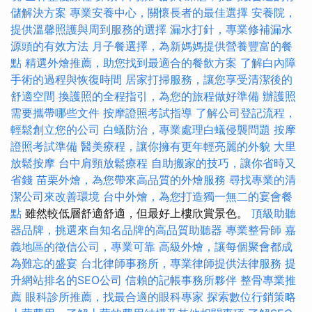
儲解決方案
專業安養中心，關懷長者的最佳選擇
安養院，
提供溫馨照護與周到服務的選擇
漏水打針，專業修補漏水
源頭的有效方法
月子餐選擇，為新媽媽提供營養豐富的餐
點
精選外燴推薦，助您找到最適合的餐飲方案
了解白內障
手術的過程與恢復時間
居家打掃服務，讓您享受清潔後的
舒適空間
換護照的全程指引，為您的旅程做好準備
辦護照
需要攜帶哪些文件
按摩證照考試指導
了解公司登記流程，
輕鬆創立您的公司
白蟻防治，專業處理白蟻侵襲問題
按摩
證照考試準備
醫美療程，讓你擁有更年輕亮麗的外貌
大里
放鬆按摩
台中肩頸放鬆療程
自助搬家的技巧，讓你省時又
省錢
苗栗外燴，為您帶來高品質的外燴服務
尋找專業的清
潔公司來改善環境
台中外燴，為您打造獨一無二的宴會餐
點
雖然較低層舒適舒適，但最好上樓欣賞景色。
頂級助聽
器品牌，挑選來自知名品牌的高品質助聽器
專業整骨師
嘉
義地區的徵信公司，專業可靠
高級外燴，讓每個聚會都成
為難忘的盛宴
台北律師事務所，專業律師提供法律服務
提
升網站排名的SEO公司
信賴的記帳事務所夥伴
整骨專業推
薦
眼科診所推薦，找最合適的眼科專家
探索數位行銷策略