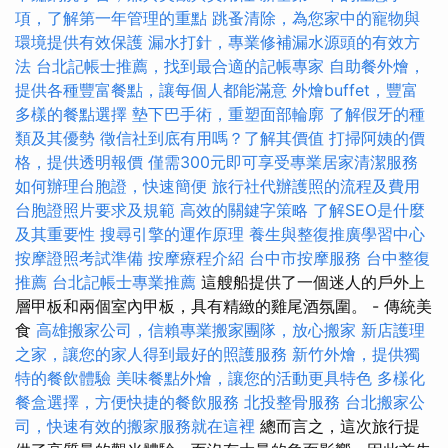
項，了解第一年管理的重點
跳蚤清除，為您家中的寵物與
環境提供有效保護
漏水打針，專業修補漏水源頭的有效方
法
台北記帳士推薦，找到最合適的記帳專家
自助餐外燴，
提供各種豐富餐點，讓每個人都能滿意
外燴buffet，豐富
多樣的餐點選擇
墊下巴手術，重塑面部輪廓
了解假牙的種
類及其優勢
徵信社到底有用嗎？了解其價值
打掃阿姨的價
格，提供透明報價
僅需300元即可享受專業居家清潔服務
如何辦理台胞證，快速簡便
旅行社代辦護照的流程及費用
台胞證照片要求及規範
高效的關鍵字策略
了解SEO是什麼
及其重要性
搜尋引擎的運作原理
養生與整復推廣學習中心
按摩證照考試準備
按摩療程介紹
台中市按摩服務
台中整復
推薦
台北記帳士專業推薦
這艘船提供了一個迷人的戶外上
層甲板和兩個室內甲板，具有精緻的雞尾酒氛圍。 - 傳統美
食
高雄搬家公司，信賴專業搬家團隊，放心搬家
新店護理
之家，讓您的家人得到最好的照護服務
新竹外燴，提供獨
特的餐飲體驗
美味餐點外燴，讓您的活動更具特色
多樣化
餐盒選擇，方便快捷的餐飲服務
北投整骨服務
台北搬家公
司，快速有效的搬家服務就在這裡
總而言之，這次旅行提