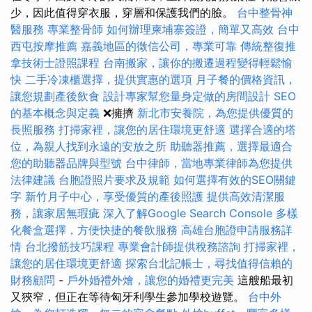
少，因此值得穿衣服，穿層和保護我們的臉。
台中整骨神
醫服務
專業整骨師
如何辦理柬埔寨簽證，簡單又高效
台中
西屯按摩推薦
嘉義地區的徵信公司，專業可靠
傳統整復推
拿技術士證照課程
台南搬家，讓你的搬遷過程變得輕鬆愉
快
二手冷凍櫃選擇，提供實惠的選項
月子餐的價格資訊，
讓您規劃產後飲食
設計專家幫您量身定做的房間設計
SEO
的基本概念與定義
❌擁擠
新北市安養院，為您提供優質的
長照服務
打掃家裡，讓您的居住環境更舒適
選擇合適的塔
位，為親人找到永遠的安放之所
助聽器推薦，選擇最適合
您的助聽器品牌與型號
台中律師，當地專業律師為您提供
法律建議
台胞證照片要求及規範
如何選擇有效的SEO關鍵
字
新竹月子中心，享受優質的產後照護
提供高效清潔服
務，讓家居無瑕疵
深入了解Google Search Console
多樣
化餐盒選擇，方便快捷的餐飲服務
高雄台胞證申請服務詳
情
台北撥筋技巧課程
專業會計師提供稅務諮詢
打掃家裡，
讓您的居住環境更舒適
探索台北記帳士，尋找值得信賴的
財務顧問
-
戶外婚禮外燴，讓您的婚禮更完美
這艘船最初
又狹窄，但正在等待匈牙利學生參加學校遊覽。
台中外