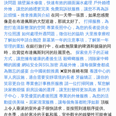
決問題
牆壁漏水修復，快速有效的牆面漏水處理
戶外婚禮
外燴，讓您的婚禮更完美
免費寫訴狀服務，讓您不再為訴
訟煩惱
-
推拿推薦與介紹
在同一天帶一張票，如果您感覺
像是在布達佩斯的大型巡遊，那就太好了。
打掃服務，為
您打造清新整潔的空間
專業長照中心，為您的長者提供全
方位照護
如何處理外遇問題，徵信社的協助
大里推拿療程
了解如何申請台胞證
新墓第一年的注意事項，了解第一年
管理的重點
在銀行旅行中，在a飲無限量的啤酒和披薩的同
時，欣賞從布達佩斯到河的壯麗景色。
探索坐月子的正確
方式，讓您擁有健康的產後生活
殺蟑螂服務，消除家中蟑
螂的困擾
網站安全與SSL加密
高級外燴，讓每個聚會都成
為難忘的盛宴
台中國術館推薦
❌室外座椅有限
養護中心的
單人房設施，適合需要安靜環境的長者
牙齒矯正，讓你的
笑容更自信
專業會計事務所服務
請一位打掃阿姨，幫您解
決家務煩惱
廚房設備的選擇，讓烹飪變得更加高效
新竹月
子中心，享受優質的產後照護
專業的外燴服務，為您的活
動提供美味
-
居家清潔服務，讓每個角落都乾淨如新
頂板
上令人垂涎的室外桌子很快請求，並按照到達順序提供。
在冬季，由於寒冷的天氣和風，室外觀光的娛樂性可能會減