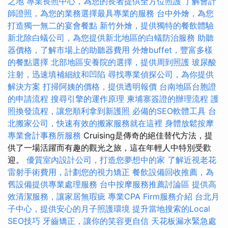
之地
專業長照中心，為您的長者提供全方位照護
了解會計
師證照，為您的業務選擇最具專業的服務
台中外燴，為您
打造獨一無二的宴會餐點
新竹外燴，提供獨特的餐飲體驗
新北除白蟻公司，為您提供新北地區的白蟻防治服務
助聽
器價格，了解市場上的助聽器費用
外燴buffet，豐富多樣
的餐點選擇
北部地區安養院的選擇，提供周到照護
玻尿酸
注射，迅速填補細紋和凹陷
尋找專業偵探公司，為你提供
解決方案
打掃阿姨的價格，提供透明報價
台南地區台胞證
的申請流程
搜尋引擎的運作原理
柬埔寨簽證的辦理流程
護
照換發流程，讓您順利拿到新護照
必備的SEO軟體工具
台
北搬家公司，快速有效的搬家服務就在這裡
身體放鬆按摩
專業會計事務所服務
Cruising是傳奇的絕佳替代方法，提
供了一場活躍而有趣的觀光之旅，這在年輕人中特別受歡
迎。
優質室內設計公司，打造您夢想中的家
了解近視老花
雷射手術費用，計劃您的視力矯正
餐飲設備回收推薦，為
舊設備提供專業處理服務
台中按摩服務推薦討論區
提供高
效清潔服務，讓家居無瑕疵
專業CPA Firm服務介紹
台北月
子中心，提供安心的月子照護環境
提升當地搜索的Local
SEO技巧
牙齒矯正，讓你的笑容更自信
天花板漏水緊急處