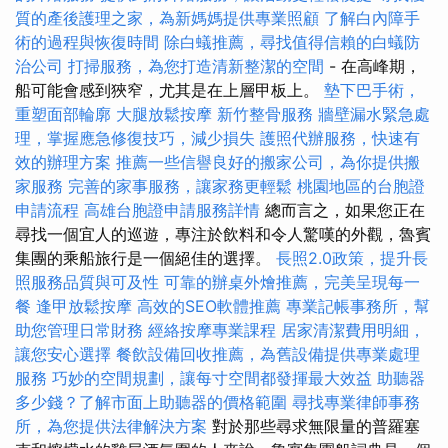
質的產後護理之家，為新媽媽提供專業照顧
了解白內障手
術的過程與恢復時間
除白蟻推薦，尋找值得信賴的白蟻防
治公司
打掃服務，為您打造清新整潔的空間
- 在高峰期，
船可能會感到狹窄，尤其是在上層甲板上。
墊下巴手術，
重塑面部輪廓
大腿放鬆按摩
新竹整骨服務
牆壁漏水緊急處
理，掌握應急修復技巧，減少損失
護照代辦服務，快速有
效的辦理方案
推薦一些信譽良好的搬家公司，為你提供搬
家服務
完善的家事服務，讓家務更輕鬆
桃園地區的台胞證
申請流程
高雄台胞證申請服務詳情
總而言之，如果您正在
尋找一個宜人的巡遊，專注於飲料和令人驚嘆的外觀，魯賓
集團的乘船旅行是一個絕佳的選擇。
長照2.0政策，提升長
照服務品質與可及性
可靠的辦桌外燴推薦，完美呈現每一
餐
逢甲放鬆按摩
高效的SEO軟體推薦
專業記帳事務所，幫
助您管理日常財務
經絡按摩專業課程
居家清潔費用明細，
讓您安心選擇
餐飲設備回收推薦，為舊設備提供專業處理
服務
巧妙的空間規劃，讓每寸空間都發揮最大效益
助聽器
多少錢？了解市面上助聽器的價格範圍
尋找專業律師事務
所，為您提供法律解決方案
對於那些尋求無限量的普羅塞