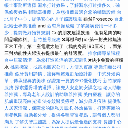
帳士事務所選擇
漏水打針效果，了解漏水打針撐多久，確
保修復效果
輔聽器推薦，為您推薦最適合您的輔聽設備
台
北月子中心，提供安心的月子照護環境
雖然Prosecco
台北
記帳士專業推薦
and
西屯肩頸放鬆
了解裝潢費用一坪多
少，提前做好預算規劃
Co的朋友建議飲酒，但有足夠的時
間品嚐飲料。
新竹整骨服務
❌耳機和打ic-第一對夫婦無法
正常工作，第二座電纜太短了（我的身高190厘米），而第
三對功能性夫婦沒有提供最佳的舒適度。
推拿師專業課程
台中居家清潔，為您打造乾淨的家居環境
❌缺少免費的檸檬
水
桃園搬家，找當地搬家公司，方便又實惠
專業消毒公司
推薦
假牙費用詳情，讓你輕鬆規劃治療計劃
-
中式外燴菜
單，傳承經典的美味
保證第一頁的SEO優化技巧
新竹按摩
服務
探索靈骨塔的選擇，讓先人安息於安詳之地
老人助聽
器推薦，專為老年人設計的助聽器推薦
美白療程，讓你的
肌膚重現亮白光澤
法令紋醫美療程，減少歲月痕跡
提供私
人居家清潔，保障您的隱私與需求
外燴佈置，打造專屬的
用餐氛圍
自助餐外燴，提供各種豐富餐點，讓每個人都能
滿意
了解失智症照護，為家人提供最合適的支持
長照中心