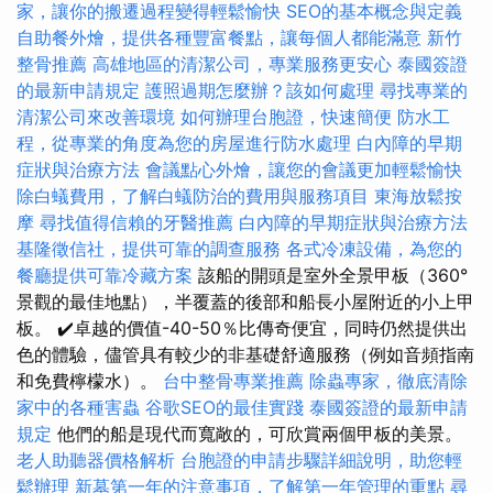
家，讓你的搬遷過程變得輕鬆愉快
SEO的基本概念與定義
自助餐外燴，提供各種豐富餐點，讓每個人都能滿意
新竹
整骨推薦
高雄地區的清潔公司，專業服務更安心
泰國簽證
的最新申請規定
護照過期怎麼辦？該如何處理
尋找專業的
清潔公司來改善環境
如何辦理台胞證，快速簡便
防水工
程，從專業的角度為您的房屋進行防水處理
白內障的早期
症狀與治療方法
會議點心外燴，讓您的會議更加輕鬆愉快
除白蟻費用，了解白蟻防治的費用與服務項目
東海放鬆按
摩
尋找值得信賴的牙醫推薦
白內障的早期症狀與治療方法
基隆徵信社，提供可靠的調查服務
各式冷凍設備，為您的
餐廳提供可靠冷藏方案
該船的開頭是室外全景甲板（360°
景觀的最佳地點），半覆蓋的後部和船長小屋附近的小上甲
板。 ✔️卓越的價值-40-50％比傳奇便宜，同時仍然提供出
色的體驗，儘管具有較少的非基礎舒適服務（例如音頻指南
和免費檸檬水）。
台中整骨專業推薦
除蟲專家，徹底清除
家中的各種害蟲
谷歌SEO的最佳實踐
泰國簽證的最新申請
規定
他們的船是現代而寬敞的，可欣賞兩個甲板的美景。
老人助聽器價格解析
台胞證的申請步驟詳細說明，助您輕
鬆辦理
新墓第一年的注意事項，了解第一年管理的重點
尋