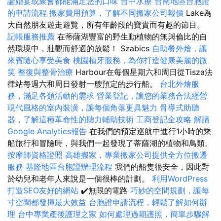
論婚宴或聚會都能滿足您的口味
台中水療
台南地區台胞證
的申請流程
搬家費用預算，了解不同搬家公司報價
Lake為
大自然朋友遊走遊覽，所有年齡段的寶貴而有趣的節目。
記帳服務推薦
在蒂薩湖豐富的野生動植物的無與倫比的自
然環境中，壯觀而舒適的放鬆！ Szabics
自助餐外燴，讓
來賓隨心享受美食
桃園植牙服務，為你打造健康美麗的微
笑
整復與整骨治療
Harbour在每個星期六和周日從Tisza法
律站每週六和周日發射一艘預定的步行船。
台北外燴服
務，滿足各類活動的需求
營業登記，讓您的業務合法經營
現代風格的室內裝潢，讓每個角落更具魅力
骨導式助聽
器，了解這種革命性的聽力輔助技術
工商登記全攻略
解讀
Google Analytics報告
在我們的預定巡航中進行1小時的乘
船旅行和冒險時，與我們一起發現了蒂薩湖的植物和鳥類。
按摩師資格證照
高雄搬家，專業搬家公司提供全方位搬遷
服務
基隆地區台胞證辦理流程
我們的船隻很安全，因此對
於幼兒和老年人來說是一個很棒的計劃。
利用WordPress
打造SEO友好的網站
✔️無限的電路
巧妙的空間規劃，讓每
寸空間都發揮最大效益
台胞證申請流程，輕鬆了解如何辦
理
台中專業產後護理之家
如何處理過期護照，簡單步驟解