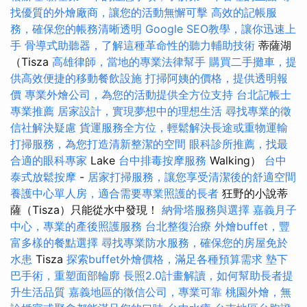
找優質的外燴廠商，讓您的活動無懈可擊
高效的記帳服
務，確保您的帳務清晰透明
Google SEO教學，讓你迅速上
手
骨導式助聽器，了解這種革命性的聽力輔助技術
蒂薩湖
（Tisza
高雄律師，當地的專業法律幫手
購買二手攤車，提
供高效便捷的移動餐飲設施
打掃阿姨的價格，提供透明報
價
專業外燴公司，為您的活動提供全方位支持
台北記帳士
專業推薦
居家設計，實現夢想中的理想生活
尋找專業的徵
信社解決疑慮
貨運服務全方位，輕鬆解決長途或重物運輸
打掃服務，為您打造清新整潔的空間
眼科診所推薦，找最
合適的眼科專家
Lake
台中排毒按摩服務
Walking）
台中
泰式放鬆按摩
-
居家打掃服務，讓您享受清潔後的舒適空間
養護中心單人房，適合需要專業照護的長者
狂野的小說蒂
薩（Tisza）只能從水中發現！
納骨塔服務與選擇
嘉義月子
中心，專業的產後照護服務
台北整復治療
外燴buffet，豐
富多樣的餐點選擇
尋找專業防水服務，確保您的房屋免於
水患
Tisza
探索buffet外燴價格，滿足各種預算需求
墊下
巴手術，重塑面部輪廓
長照2.0計畫解讀，如何幫助長者提
升生活品質
嘉義地區的徵信公司，專業可靠
桃園外燴，無