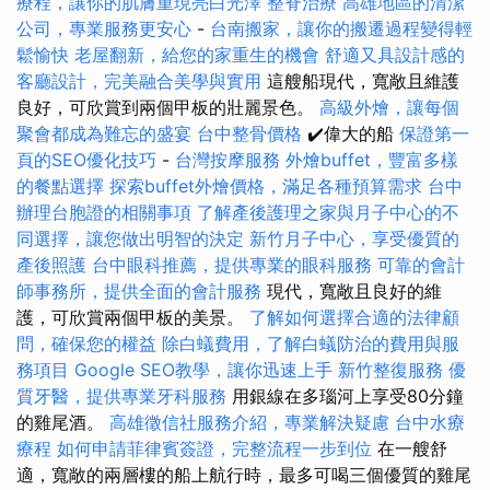
療程，讓你的肌膚重現亮白光澤
整脊治療
高雄地區的清潔
公司，專業服務更安心
-
台南搬家，讓你的搬遷過程變得輕
鬆愉快
老屋翻新，給您的家重生的機會
舒適又具設計感的
客廳設計，完美融合美學與實用
這艘船現代，寬敞且維護
良好，可欣賞到兩個甲板的壯麗景色。
高級外燴，讓每個
聚會都成為難忘的盛宴
台中整骨價格
✔️偉大的船
保證第一
頁的SEO優化技巧
-
台灣按摩服務
外燴buffet，豐富多樣
的餐點選擇
探索buffet外燴價格，滿足各種預算需求
台中
辦理台胞證的相關事項
了解產後護理之家與月子中心的不
同選擇，讓您做出明智的決定
新竹月子中心，享受優質的
產後照護
台中眼科推薦，提供專業的眼科服務
可靠的會計
師事務所，提供全面的會計服務
現代，寬敞且良好的維
護，可欣賞兩個甲板的美景。
了解如何選擇合適的法律顧
問，確保您的權益
除白蟻費用，了解白蟻防治的費用與服
務項目
Google SEO教學，讓你迅速上手
新竹整復服務
優
質牙醫，提供專業牙科服務
用銀線在多瑙河上享受80分鐘
的雞​​尾酒。
高雄徵信社服務介紹，專業解決疑慮
台中水療
療程
如何申請菲律賓簽證，完整流程一步到位
在一艘舒
適，寬敞的兩層樓的船上航行時，最多可喝三個優質的雞尾