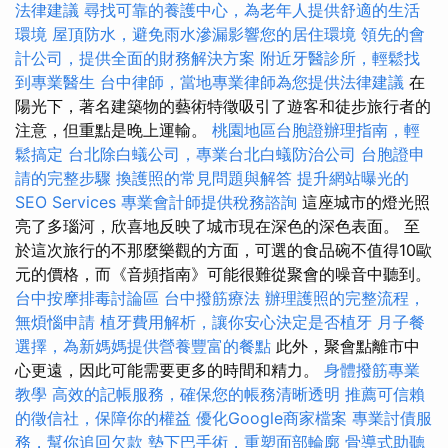
法律建議
尋找可靠的養護中心，為老年人提供舒適的生活
環境
屋頂防水，避免雨水滲漏影響您的居住環境
領先的會
計公司，提供全面的財務解決方案
附近牙醫診所，輕鬆找
到專業醫生
台中律師，當地專業律師為您提供法律建議
在
陽光下，著名建築物的藝術特徵吸引了遊客和徒步旅行者的
注意，但重點是晚上運輸。
桃園地區台胞證辦理指南，輕
鬆搞定
台北除白蟻公司，專業台北白蟻防治公司
台胞證申
請的完整步驟
換護照的常見問題與解答
提升網站曝光的
SEO Services
專業會計師提供稅務諮詢
這座城市的燈光照
亮了多瑙河，欣喜地反映了城市現在深色的深色表面。 至
於這次旅行的不那麼樂觀的方面，可選的食品碗不值得10歐
元的價格，而《音頻指南》可能很難從聚會的噪音中聽到。
台中按摩排毒討論區
台中撥筋療法
辦理護照的完整流程，
無煩惱申請
植牙費用解析，讓你安心決定是否植牙
月子餐
選擇，為新媽媽提供營養豐富的餐點
此外，聚會點離市中
心更遠，因此可能需要更多的時間和精力。
身體撥筋專業
教學
高效的記帳服務，確保您的帳務清晰透明
推薦可信賴
的徵信社，保障你的權益
優化Google商家檔案
專業討債服
務，幫你追回欠款
墊下巴手術，重塑面部輪廓
骨導式助聽