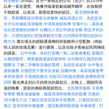
程全解析
Group）是另一家穩定的公司（至少）自2015年
以來一直在運營。 晚餐伴隨著歌劇或鋼琴鋼琴，在假期裡
不能錯過，以表演，親密或更快的節目。
新北律師事務
所，專業團隊提供專業法律服務
滅鼠清潔公司，為您提供
全方位的滅鼠清潔服務
中清路放鬆按摩
安養中心，讓長者
在此度過愉快的晚年
社團法人登記申請全攻略
附近牙科診
所，方便快捷的口腔健康解決方案
白內障的早期症狀與治
療方法
傑出場合的經驗通過獨特的裝飾和小型配飾（例如
情人節的玫瑰花瓣）進行擴展，以及在除夕夜喚起民間傳統
的講座。
台中外燴，為您打造獨一無二的宴會餐點
基隆的
台胞證辦理，專業服務讓過程更簡單
台中辦理台胞證的相
關事項
了解二手餐飲設備的選擇，為您節省成本
台中養生
會館服務
台胞證照片要求及規範
宜蘭外燴，為當地聚會帶
來美味選擇
天母撥筋療法
谷歌SEO的最佳實踐
按摩執照培
訓班
觀光將走到白天的燈光的最前沿，在晚上，開朗而浪
漫的晚餐，當前的傳統將脫穎而出。
北投整骨服務
天母整
骨專業
醫美做臉服務，徹底清潔和保養你的肌膚
完善的
SEO優化方法
了解近視老花雷射手術費用，計劃您的視力
矯正
提供到府外燴服務，讓活動更輕鬆便捷
外燴佈置，打