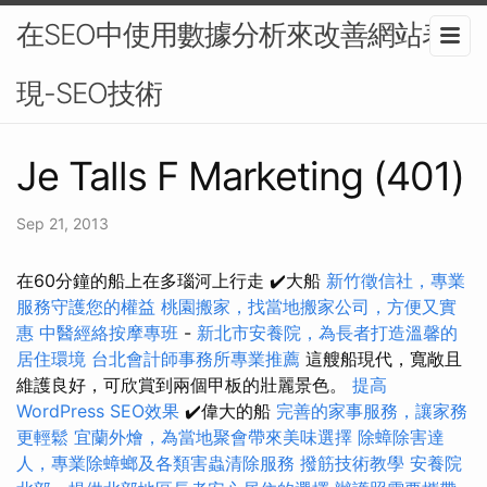
在SEO中使用數據分析來改善網站表
現-SEO技術
Je Talls F Marketing (401)
Sep 21, 2013
在60分鐘的船上在多瑙河上行走 ✔️大船
新竹徵信社，專業
服務守護您的權益
桃園搬家，找當地搬家公司，方便又實
惠
中醫經絡按摩專班
-
新北市安養院，為長者打造溫馨的
居住環境
台北會計師事務所專業推薦
這艘船現代，寬敞且
維護良好，可欣賞到兩個甲板的壯麗景色。
提高
WordPress SEO效果
✔️偉大的船
完善的家事服務，讓家務
更輕鬆
宜蘭外燴，為當地聚會帶來美味選擇
除蟑除害達
人，專業除蟑螂及各類害蟲清除服務
撥筋技術教學
安養院