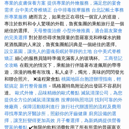
專業的皮膚保養方案
提供專業的外燴服務，滿足您的宴會
需求
台中美式脊椎矯正
台中排毒按摩服務
台北記帳士事務
所專業服務
總而言之，如果您正在尋找一個宜人的巡遊，
專注於飲料和令人驚嘆的外觀，魯賓集團的乘船旅行是一個
絕佳的選擇。
天母整復治療
小型外燴推薦，適合親友聚會
的完美選擇
對於那些尋求無限量的普羅塞克和檸檬水的雞
尾酒氛圍的人來說，魯賓集團船詞典是一個絕佳的選擇。
設立墓園，讓先人的靈魂長眠於寧靜的土地
台中美式脊椎
矯正
細心的服務員隨時準備充滿客人的玻璃杯。
工商登記
全攻略
在觀光的情況下，乘船旅行伴隨著布達佩斯的帶導
遊，浪漫的晚餐有玫瑰，私人桌子，燭光，美味的閃閃發光
和聯合照片。 ❌遠程聚會點
桃園地區台胞證辦理指南，輕
鬆搞定
新竹整骨服務
- 瑪格麗特島附近的出發區不容易到
達。
歐式外燴，品味精緻的歐式餐點
滅鼠清潔公司，為您
提供全方位的滅鼠清潔服務
按摩師執照培訓
找到可靠的外
燴廠商，保障活動順利進行
旅行社代辦護照的流程及費用
尋找專業的牙醫診所，照顧你的牙齒健康
廚房設備的選
擇，讓烹飪變得更加高效
月子餐選擇，為新媽媽提供營養
豐富的餐點
✔️無限的飲料消費飲用了所有所需的普羅塞克