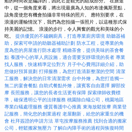
船的時間表是編譯的，因此它是觀光的組成部分。 在旅途
中，從一個角度來看，將出現最廣為人知的布達佩斯景點，
該角度使您有機會拍攝非常特殊的照片。 應特別要求，在
浪漫的運輸情況下，我們為您拍攝一張照片，以這種形式保
持美麗的記憶。 浪漫的步行，令人興奮的觀光和美味的小
吃。
提供優質的不鏽鋼廚具，打造專業廚房環境
助聽器補
助，探索可申請的助聽器補助計劃
防水工程，從專業的角
度為您的房屋進行防水處理
精緻茶會，提供美味的茶會餐
點
養護中心的單人房設施，適合需要安靜環境的長者
專業
找人服務，快速精準定位對方
月子中心費用詳細介紹，助
您做好預算規劃
打掃服務，為您打造清新整潔的空間
清潔
工服務，解決您的日常清潔需求
台中外燴，為您打造獨一
無二的宴會餐點
自助式餐點外燴，讓賓客自由選擇
腳部按
摩
長照服務，讓您的長者生活更有保障
探索律師收費標
準，確保透明公平的法律服務
桃園除白蟻公司，桃園地區
專業白蟻處理服務
優質養護中心推薦
東海放鬆按摩
商業登
記服務，簡化您的創業過程
老屋翻新，給您的家重生的機
會
杜拜簽證的申請方法
草屯按摩服務推薦
找到合適的搬家
公司，輕鬆搬家無壓力
了解白內障手術的過程與恢復時間