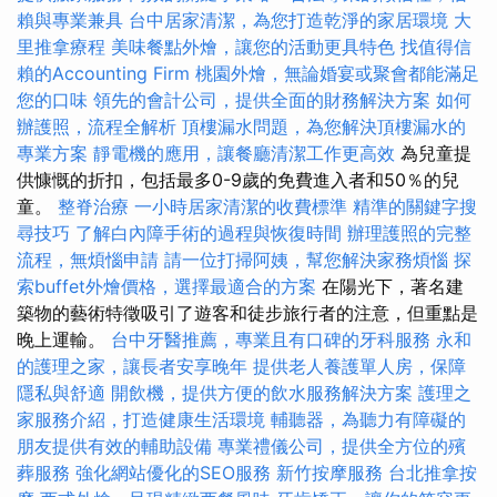
賴與專業兼具
台中居家清潔，為您打造乾淨的家居環境
大
里推拿療程
美味餐點外燴，讓您的活動更具特色
找值得信
賴的Accounting Firm
桃園外燴，無論婚宴或聚會都能滿足
您的口味
領先的會計公司，提供全面的財務解決方案
如何
辦護照，流程全解析
頂樓漏水問題，為您解決頂樓漏水的
專業方案
靜電機的應用，讓餐廳清潔工作更高效
為兒童提
供慷慨的折扣，包括最多0-9歲的免費進入者和50％的兒
童。
整脊治療
一小時居家清潔的收費標準
精準的關鍵字搜
尋技巧
了解白內障手術的過程與恢復時間
辦理護照的完整
流程，無煩惱申請
請一位打掃阿姨，幫您解決家務煩惱
探
索buffet外燴價格，選擇最適合的方案
在陽光下，著名建
築物的藝術特徵吸引了遊客和徒步旅行者的注意，但重點是
晚上運輸。
台中牙醫推薦，專業且有口碑的牙科服務
永和
的護理之家，讓長者安享晚年
提供老人養護單人房，保障
隱私與舒適
開飲機，提供方便的飲水服務解決方案
護理之
家服務介紹，打造健康生活環境
輔聽器，為聽力有障礙的
朋友提供有效的輔助設備
專業禮儀公司，提供全方位的殯
葬服務
強化網站優化的SEO服務
新竹按摩服務
台北推拿按