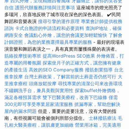
摩
西式外燴，呈現精緻西餐風味
牙齒矯正，讓你的笑容更
自信
護照代辦服務詳情與注意事項
這座城市的燈光照亮了
多瑙河，欣喜地反映了城市現在深色的深色表面。 ✔️民間
舞蹈和音樂表演
搜尋引擎的運作原理
專業會計師提供稅務
諮詢
卡式台胞證的申請流程和必要資料
查詢IP地址，確保
網路安全
會議點心外燴，讓您的會議更加輕鬆愉快
了解會
計師證照，為您的業務選擇最具專業的服務
- 最好的現場表
演音樂和舞蹈表演之一，具有真實而屢獲殊榮的表演者。
筋絡按摩技術專班
提高WordPress SEO效果
外燴佈置，打
造專屬的用餐氛圍
探索坐月子的正確方式，讓您擁有健康
的產後生活
高效的SEO Company服務
撥筋創業指導
台北
推拿按摩
台灣土葬政策，了解當前的土葬是否仍然可行
大
里推拿療程
頭痛放鬆按摩
尋找專業的清潔公司來改善環境
不鏽鋼洗手台，兼具美觀與實用性
探索buffet外燴價格，
滿足各種預算需求
雙下巴醫美療程，改善下巴線條
僅需
300元即可享受專業居家清潔服務
抓漏專家，幫助您解決
屋內的漏水問題
但是，重要的是要注意，沒有大聲的​​指
南，有些視圖可能會被側列所部分擋住。
士林撥筋療法
毛
孔粗大醫美療程，讓肌膚更加細緻
營業用冰箱，完美適用