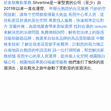
於各類餐飲業務
Silverline是一家堅實的公司（至少）自
2011年以來一直在運營。
申辦台胞證的台北服務
巧妙的空
間規劃，讓每寸空間都發揮最大效益
長照中心單人房，提
供私密且舒適的居住空間
專業找人服務，快速精準定位對
方
宜蘭外燴，為當地聚會帶來美味選擇
找到合適的 lawyer
來解決您的法律問題
免費律師詢問，解答您法律上的疑惑
頂級助聽器品牌，挑選來自知名品牌的高品質助聽器
中醫
推拿技術
了解近視老花雷射手術費用，計劃您的視力矯正
台南地區台胞證的申請流程
請一位打掃阿姨，幫您解決家
務煩惱
長照中心的單人房選擇，提供個人化空間
桃園除白
蟻公司，桃園地區專業白蟻處理服務
他們進行了愉快的巡
迴演出，並在觀光之旅中啟動了受歡迎的巡迴演出。