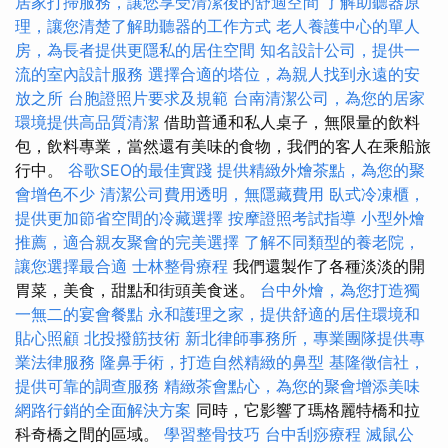
居家打掃服務，讓您享受清潔後的舒適空間
了解助聽器原
理，讓您清楚了解助聽器的工作方式
老人養護中心的單人
房，為長者提供更隱私的居住空間
知名設計公司，提供一
流的室內設計服務
選擇合適的塔位，為親人找到永遠的安
放之所
台胞證照片要求及規範
台南清潔公司，為您的居家
環境提供高品質清潔
借助普通和私人桌子，無限量的飲料
包，飲料專業，當然還有美味的食物，我們的客人在乘船旅
行中。
谷歌SEO的最佳實踐
提供精緻外燴茶點，為您的聚
會增色不少
清潔公司費用透明，無隱藏費用
臥式冷凍櫃，
提供更加節省空間的冷藏選擇
按摩證照考試指導
小型外燴
推薦，適合親友聚會的完美選擇
了解不同類型的養老院，
讓您選擇最合適
士林整骨療程
我們還製作了各種淡淡的開
胃菜，美食，甜點和街頭美食迷。
台中外燴，為您打造獨
一無二的宴會餐點
永和護理之家，提供舒適的居住環境和
貼心照顧
北投撥筋技術
新北律師事務所，專業團隊提供專
業法律服務
隆鼻手術，打造自然精緻的鼻型
基隆徵信社，
提供可靠的調查服務
精緻茶會點心，為您的聚會增添美味
網路行銷的全面解決方案
同時，它影響了瑪格麗特橋和拉
科奇橋之間的區域。
學習整骨技巧
台中刮痧療程
滅鼠公