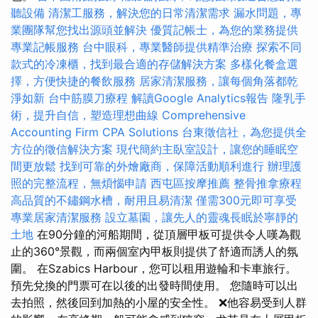
聽設備
清潔工服務，解決您的日常清潔需求
漏水問題，專
業團隊幫您找出源頭並解決
優質記帳士，為您的業務提供
專業記帳服務
台中眼科，專業醫師提供精準治療
探索不同
款式的冷凍櫃，找到最合適的存儲解決方案
多樣化餐盒選
擇，方便快捷的餐飲服務
居家清潔服務，讓每個角落都乾
淨如新
台中筋膜刀療程
解讀Google Analytics報告
隆乳手
術，提升自信，塑造理想曲線
Comprehensive
Accounting Firm CPA Solutions
台東徵信社，為您提供全
方位的徵信解決方案
現代簡約主臥室設計，讓您的睡眠空
間更放鬆
找到可靠的外燴廠商，保障活動順利進行
辦理護
照的完整流程，無煩惱申請
西屯區按摩推薦
整骨推拿療程
高品質的不鏽鋼水槽，耐用且易清潔
僅需300元即可享受
專業居家清潔服務
設立墓園，讓先人的靈魂長眠於寧靜的
土地
在90分鐘的河船期間，從頂層甲板可提供令人嘆為觀
止的360°景觀，而兩個室內甲板則提供了舒適而誘人的氛
圍。 在Szabics Harbour，您可以租用遊輪和卡車旅行。
預先兌換的門票可在以後的出發時間使用。 您隨時可以出
去拍照，然後回到加熱的小屋的安全性。 ❌他容易受到人群