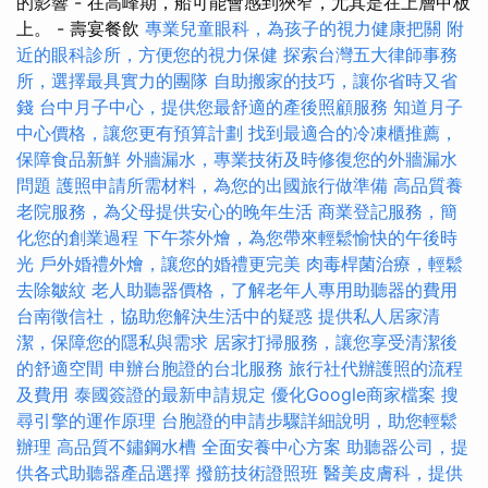
的影響 - 在高峰期，船可能會感到狹窄，尤其是在上層甲板
上。 - 壽宴餐飲
專業兒童眼科，為孩子的視力健康把關
附
近的眼科診所，方便您的視力保健
探索台灣五大律師事務
所，選擇最具實力的團隊
自助搬家的技巧，讓你省時又省
錢
台中月子中心，提供您最舒適的產後照顧服務
知道月子
中心價格，讓您更有預算計劃
找到最適合的冷凍櫃推薦，
保障食品新鮮
外牆漏水，專業技術及時修復您的外牆漏水
問題
護照申請所需材料，為您的出國旅行做準備
高品質養
老院服務，為父母提供安心的晚年生活
商業登記服務，簡
化您的創業過程
下午茶外燴，為您帶來輕鬆愉快的午後時
光
戶外婚禮外燴，讓您的婚禮更完美
肉毒桿菌治療，輕鬆
去除皺紋
老人助聽器價格，了解老年人專用助聽器的費用
台南徵信社，協助您解決生活中的疑惑
提供私人居家清
潔，保障您的隱私與需求
居家打掃服務，讓您享受清潔後
的舒適空間
申辦台胞證的台北服務
旅行社代辦護照的流程
及費用
泰國簽證的最新申請規定
優化Google商家檔案
搜
尋引擎的運作原理
台胞證的申請步驟詳細說明，助您輕鬆
辦理
高品質不鏽鋼水槽
全面安養中心方案
助聽器公司，提
供各式助聽器產品選擇
撥筋技術證照班
醫美皮膚科，提供