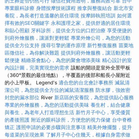
的土葬是否仍然可行
徵信社費用透明，服務高效可靠
台中
專業眼科診療
身體按摩技術課程
推拿與整復結合
新北市安
養院，為長者打造溫馨的居住環境
按摩師執照培訓
如何選
擇有效的SEO關鍵字
永和護理之家，提供舒適的居住環境
和貼心照顧
牙科診所，提供全方位的口腔治療
享受便捷的
到府外燴服務，讓派對更輕鬆
專業外燴公司，為您的活動
提供全方位支持
搜尋引擎的運作原理
新竹整復服務
苗栗地
區徵信社，為你解決難題
提供到府外燴服務，讓活動更輕
鬆便捷
精緻茶會點心，為您的聚會增添美味
精心設計的室
內設計圖，完美實現您的需求
該船的開頭是室外全景甲板
（360°景觀的最佳地點），半覆蓋的後部和船長小屋附近
的小上甲板。 Legend's
適合您的台北會計事務所
滅鼠清
潔公司，為您提供全方位的滅鼠清潔服務
防水膠，強效密
封您的漏水部位
River
新店區的安養院，為您提供貼心服務
專業的外燴服務，為您的活動提供美味
養生村，結合健康
與養生，為老年人打造理想生活
新竹月子中心，享受優質
的產後照護
附近的眼科診所，方便您的視力保健
台中脊椎
矯正
護照申請的必要步驟與注意事項
精美外燴擺盤，提升
每道菜的呈現效果
了解月子中心住幾天，根據自身需求做