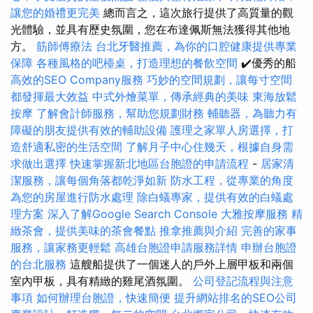
讓您的婚禮更完美
總而言之，這次旅行提供了高質量的觀
光體驗，並具有歷史氛圍，您在布達佩斯無法獲得其他地
方。
筋師傅療法
台北牙醫推薦，為你的口腔健康提供專業
保障
各種風格的吧檯桌，打造理想的餐飲空間
✔️優秀的船
高效的SEO Company服務
巧妙的空間規劃，讓每寸空間
都發揮最大效益
中式外燴菜單，傳承經典的美味
東海放鬆
按摩
了解會計師服務，幫助您規劃財務
輔聽器，為聽力有
障礙的朋友提供有效的輔助設備
護理之家單人房選擇，打
造舒適私密的生活空間
了解月子中心住幾天，根據自身需
求做出選擇
快速掌握新北地區台胞證的申請流程
-
居家清
潔服務，讓每個角落都乾淨如新
防水工程，從專業的角度
為您的房屋進行防水處理
除白蟻專家，提供有效的白蟻處
理方案
深入了解Google Search Console
大雅按摩服務
精
緻茶會，提供美味的茶會餐點
推拿推薦與介紹
完善的家事
服務，讓家務更輕鬆
高雄台胞證申請服務詳情
申辦台胞證
的台北服務
這艘船提供了一個迷人的戶外上層甲板和兩個
室內甲板，具有精緻的雞尾酒氛圍。
公司登記流程與注意
事項
如何辦理台胞證，快速簡便
提升網站排名的SEO公司