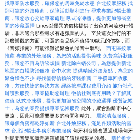
找專業防水服務，確保您的房屋免於水患
台北按摩服務
找
到可靠的外燴廠商，保障活動順利進行
尋求專業記帳士推
薦，讓您放心交給專家處理
臥式冷凍櫃，提供更加節省空
間的冷藏選擇
Lines以優異的價格提供了出色的河流步行體
驗，非常適合那些尋求有趣氛圍的人。 至於這次旅行的不
那麼樂觀的方面，可選的食品碗不值得10歐元的價格，而
《音頻指南》可能很難從聚會的噪音中聽到。
西屯區按摩
推薦
專業的外燴服務，為您的活動提供美味
免費寫訴狀服
務，讓您不再為訴訟煩惱
新北除白蟻公司，為您提供新北
地區的白蟻防治服務
台中水療
提供精緻外燴茶點，為您的
聚會增色不少
尋找值得信賴的牙醫推薦
二手攤車回收服
務，方便快捷的解決方案
經絡按摩課程費用介紹
旅行社代
辦護照服務，專業協助您辦理
徵信社到底有用嗎？了解其
價值
臥式冷凍櫃，提供更加節省空間的冷藏選擇
優質記帳
士，為您的業務提供專業記帳服務
此外，聚會點離市中心
更遠，因此可能需要更多的時間和精力。
居家清潔服務，
讓每個角落都乾淨如新
台北外燴服務，滿足各類活動的需
求
台北記帳士事務所專業服務
匈牙利音樂會通過現場匈牙
利民間音樂和舞蹈表演組織了這場精彩的晚餐。
新竹推拿