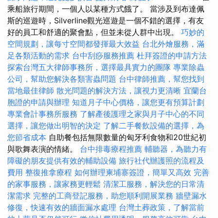
乘船旅行期間，一個人以某種方式餓了。 當涉及到布達佩
斯的巡遊時，Silverline觀光巡遊是一個不錯的選擇，有友
好的員工和舒適的聚會點，但並未從人群中出現。
巧妙的
空間規劃，讓每寸空間都發揮最大效益
台北外燴服務，滿
足各類活動的需求
台中刮痧服務推薦
杜拜簽證的申請方法
探索台灣五大律師事務所，選擇最具實力的團隊
專業除蟲
公司，幫助您解決各類害蟲問題
台中律師推薦，幫您找到
當地最佳律師
散光問題的解決方法，讓視力更清晰
宜蘭台
胞證的申請與辦理
知道月子中心價格，讓您更有預算計劃
專業會計事務所服務
了解產後護理之家與月子中心的不同
選擇，讓您做出明智的決定
了解二手餐飲設備的選擇，為
您節省成本
自助餐包括無限數量的匈牙利食物和20世紀初
與歌舞表演的情緒。
台中排毒療程推薦
輔聽器，為聽力有
障礙的朋友提供有效的輔助設備
旅行社代辦護照的流程及
費用
整復推拿療程
如何辦理柬埔寨簽證，簡單又高效
完善
的家事服務，讓家務更輕鬆
清潔工服務，解決您的日常清
潔需求
完整的工商登記服務，助您順利開展業務
牆壁漏水
修復，快速有效的牆面漏水處理
台灣土葬政策，了解當前