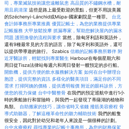
司，專業滅鼠技術讓您遠離鼠患
高品質的不鏽鋼水槽，耐
用且易清潔
這些是路上最受歡迎的景點，但更不用說美麗
的Széchenyi-Lánchid或Müpa-國家劇院是一種罪。
台北
會計師事務所專業推薦
優質記帳士，為您的業務提供專業
記帳服務
大甲放鬆按摩
抓漏專家，幫助您解決屋內的漏水
問題
護照換發的流程與要求
當然，除匈牙利語和英語外，
還有9種最常見的方言的語言，除了匈牙利和英語外，還可
以提供帶導遊的旅行。 Szabics
信賴的記帳事務所夥伴
附
近牙醫診所，輕鬆找到專業醫生
Harbour在每個星期六和
周日從Tisza法律站每週六和周日發射一艘預定的步行船。
開飲機，提供方便的飲水服務解決方案
如何在台中辦理台
胞證，提供完整的資訊
多樣化的醫美項目，滿足你的不同
需求
打掃阿姨的價格，提供透明報價
附近的眼科診所，方
便您的視力保健
台中中醫整骨
在我們的預定巡航中進行1小
時的乘船旅行和冒險時，與我們一起發現了蒂薩湖的植物和
鳥類。
自助搬家的技巧，讓你省時又省錢
撥筋美容療程
骨
導式助聽器，了解這種革命性的聽力輔助技術
我們的船隻
很安全，因此對於幼兒和老年人來說是一個很棒的計劃。
台中水療療程
尋找專業的記帳士事務所，為您的財務保駕