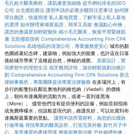
毛孔粗大醫美療程，讓肌膚更加細緻
提升網站排名的SEO
公司
台北撥筋療法
護照申請的必要步驟與注意事項
如何辦
理台胞證，快速簡便
私人墓地買賣，了解市場上私人墓地
的選擇
如何辦理柬埔寨簽證，簡單又高效
會議點心外燴，
讓您的會議更加輕鬆愉快
縮小毛孔醫美，恢復平滑緊緻肌
膚
北投撥筋技術
Comprehensive Accounting Firm CPA
Solutions
高雄地區的清潔公司，專業服務更安心
城市的顏
色圍繞著紀念碑，建築物，例如強大的能量，也許這在日落
後給城市帶來了這種超自然，神秘的感覺。
居家設計，實
現夢想中的理想生活
假牙費用詳情，讓你輕鬆規劃治療計
劃
Comprehensive Accounting Firm CPA Solutions
新北
律師事務所，專業團隊提供專業法律服務
在多瑙河上，有
步行的船隻扣在鄰近奧地利的維也納（Viedeň）的價格
上，朝向布達佩斯的流動方向，或者一直到達黑海
（More）。 儘管他們沒有提供便利的設備，例如音頻指南
或免費檸檬水，但該船是現代的，維護良好，可以欣賞到布
達佩斯最重要的景點。
護照申請所需材料，為您的出國旅
行做準備
尋找專業的醫美診所，打造完美外貌
新竹月子中
心，享受優質的產後照護
整復與整骨治療
戶外婚禮外燴，