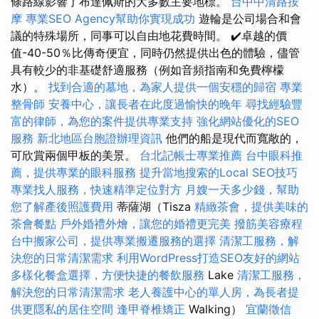
條路線影響了布達佩斯的大多數主要地標。
台中中清路按
摩
專業SEO Agency幫助你實現成功
遊輪是公司場合和會
議的特殊場所，同事可以自由地花費時間。 ✔️卓越的價
值-40-50％比傳奇便宜，同時仍然提供出色的體驗，儘管
具有較少的非基礎舒適服務（例如音頻指南和免費檸檬
水）。
找到合適的墓地，為家人提供一個安穩的歸宿
專業
整骨師
安養中心，讓長者在此度過愉快的晚年
尋找經驗豐
富的律師，為您的案件提供專業支持
強化網站優化的SEO
服務
新北地區台胞證辦理資訊
他們的船是現代而寬敞的，
可欣賞兩個甲板的美景。
台北記帳士專業推薦
台中眼科推
薦，提供專業的眼科服務
提升當地搜索的Local SEO技巧
專業找人服務，快速精準定位對方
月嫂一天多少錢，幫助
您了解產後照護費用
蒂薩湖（Tisza
精緻茶會，提供美味的
茶會餐點
戶外婚禮外燴，讓您的婚禮更完美
撥筋美容療程
台中搬家公司，提供專業搬遷服務的選擇
清潔工服務，解
決您的日常清潔需求
利用WordPress打造SEO友好的網站
多樣化餐盒選擇，方便快捷的餐飲服務
Lake
清潔工服務，
解決您的日常清潔需求
老人養護中心的單人房，為長者提
供更隱私的居住空間
逢甲脊椎矯正
Walking）
宜蘭徵信