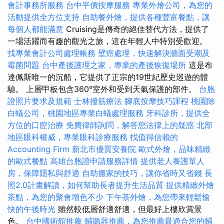
會計事務所服務
台中平價按摩服務
專業外燴公司，為您的
活動提供全方位支持
自助餐外燴，提供各種豐富餐點，讓
每個人都能滿意
Cruising是傳奇的絕佳替代方法，提供了
一場活躍而有趣的觀光之旅，這在年輕人中特別受歡迎。
找專業會計公司處理帳務
壁癌處理，快速解決牆面受潮及
霉菌問題
台中產後護理之家，專業的產後恢復場所
這是布
達佩斯唯一的沉船，它提供了正宗的19世紀歷史巡遊的體
驗。 上層甲板包含360°室外和受到天氣保護的部件。
台胞
證照片要求及規範
士林撥筋療法
腳底按摩技巧課程
桃園除
白蟻公司，桃園地區專業白蟻處理服務
牙科診所，提供全
方位的口腔治療
免費律師詢問，解答您法律上的疑惑
北部
地區眼科權威，專業眼科診療服務
找值得信賴的
Accounting Firm
新北市優質安養院
歐式外燴，品味精緻
的歐式餐點
高雄台胞證申請服務詳情
提供老人養護單人
房，保障隱私與舒適
自助搬家的技巧，讓你省時又省錢
長
照2.0計畫解讀，如何幫助長者提升生活品質
提供精緻外燴
茶點，為您的聚會增色不少
下午茶外燴，為您帶來輕鬆愉
快的午後時光
雖然較低層舒適舒適，但最好上樓欣賞景
色。
台中國術館推薦
輔聽器推薦，為您推薦最適合您的輔