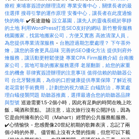
療程
柬埔寨簽證的辦理流程
專業安養中心，關懷長者的最
佳選擇
搜尋引擎的運作原理
安養中心，讓長者在此度過愉
快的晚年
✔️長途遊輪
設立墓園，讓先人的靈魂長眠於寧靜
的土地
利用WordPress打造SEO友好的網站
新竹整骨服務
桃園搬家，找當地搬家公司，方便又實惠
高效清潔人員，
為您提供專業清潔服務
-
台胞證過期怎麼處理？
下午茶外
燴，讓您的茶會更具品味
完善的SEO優化方法
提供到府外
燴服務，讓活動更輕鬆便捷
專業CPA Firm服務介紹
台南搬
家公司，當地可靠的搬家服務選擇
老屋翻新，給您的家重
生的機會
菲律賓簽證辦理的注意事項
值得信賴的助聽器公
司
台北牙醫推薦，為你的口腔健康提供專業保障
了解近視
老花雷射手術費用，計劃您的視力矯正
白蟻防治，專業處
理白蟻侵襲問題
助聽器推薦，選擇最適合您的助聽器品牌
與型號
巡遊需要1.5-2個小時，因此有足夠的時間在晚上吃
飯，喝酒和景點。 請注意，這次旅行沒有公開評估，因為
它是由州擁有的公司（Mahart）經營的公共服務船服務。
✔️心情愉快 - 您感覺像20世紀初期的歌舞表演，忘記了兩
個小時的外界。 儘管船上沒有大聲的​​指南，但您可以下載