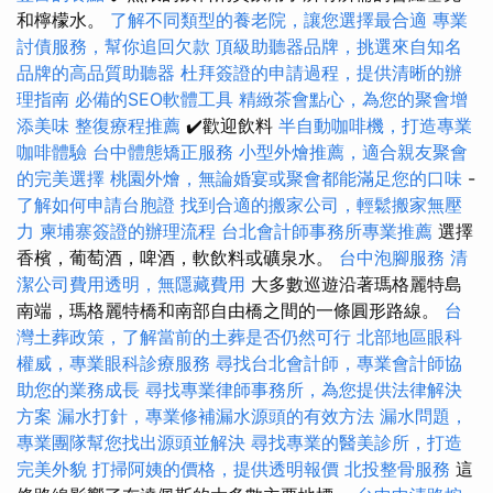
和檸檬水。
了解不同類型的養老院，讓您選擇最合適
專業
討債服務，幫你追回欠款
頂級助聽器品牌，挑選來自知名
品牌的高品質助聽器
杜拜簽證的申請過程，提供清晰的辦
理指南
必備的SEO軟體工具
精緻茶會點心，為您的聚會增
添美味
整復療程推薦
✔️歡迎飲料
半自動咖啡機，打造專業
咖啡體驗
台中體態矯正服務
小型外燴推薦，適合親友聚會
的完美選擇
桃園外燴，無論婚宴或聚會都能滿足您的口味
-
了解如何申請台胞證
找到合適的搬家公司，輕鬆搬家無壓
力
柬埔寨簽證的辦理流程
台北會計師事務所專業推薦
選擇
香檳，葡萄酒，啤酒，軟飲料或礦泉水。
台中泡腳服務
清
潔公司費用透明，無隱藏費用
大多數巡遊沿著瑪格麗特島
南端，瑪格麗特橋和南部自由橋之間的一條圓形路線。
台
灣土葬政策，了解當前的土葬是否仍然可行
北部地區眼科
權威，專業眼科診療服務
尋找台北會計師，專業會計師協
助您的業務成長
尋找專業律師事務所，為您提供法律解決
方案
漏水打針，專業修補漏水源頭的有效方法
漏水問題，
專業團隊幫您找出源頭並解決
尋找專業的醫美診所，打造
完美外貌
打掃阿姨的價格，提供透明報價
北投整骨服務
這