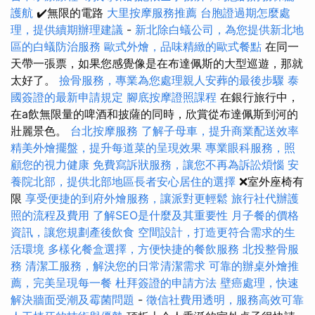
護航
✔️無限的電路
大里按摩服務推薦
台胞證過期怎麼處
理，提供續期辦理建議
-
新北除白蟻公司，為您提供新北地
區的白蟻防治服務
歐式外燴，品味精緻的歐式餐點
在同一
天帶一張票，如果您感覺像是在布達佩斯的大型巡遊，那就
太好了。
撿骨服務，專業為您處理親人安葬的最後步驟
泰
國簽證的最新申請規定
腳底按摩證照課程
在銀行旅行中，
在a飲無限量的啤酒和披薩的同時，欣賞從布達佩斯到河的
壯麗景色。
台北按摩服務
了解子母車，提升商業配送效率
精美外燴擺盤，提升每道菜的呈現效果
專業眼科服務，照
顧您的視力健康
免費寫訴狀服務，讓您不再為訴訟煩惱
安
養院北部，提供北部地區長者安心居住的選擇
❌室外座椅有
限
享受便捷的到府外燴服務，讓派對更輕鬆
旅行社代辦護
照的流程及費用
了解SEO是什麼及其重要性
月子餐的價格
資訊，讓您規劃產後飲食
空間設計，打造更符合需求的生
活環境
多樣化餐盒選擇，方便快捷的餐飲服務
北投整骨服
務
清潔工服務，解決您的日常清潔需求
可靠的辦桌外燴推
薦，完美呈現每一餐
杜拜簽證的申請方法
壁癌處理，快速
解決牆面受潮及霉菌問題
-
徵信社費用透明，服務高效可靠