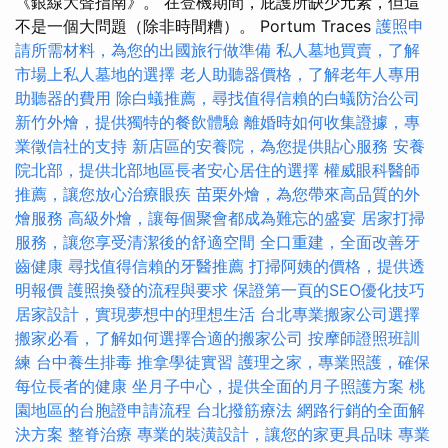
《銀線大聲指南》。 在登機期間，庇護所缺少元素，但這
不是一個大問題（除非時間糟）。 Portum Traces
護照申
請所需材料，為您的出國旅行做準備
私人墓地買賣，了解
市場上私人墓地的選擇
老人助聽器價格，了解老年人專用
助聽器的費用
除白蟻推薦，尋找值得信賴的白蟻防治公司
新竹外燴，提供獨特的餐飲體驗
離婚時如何收集證據，專
業徵信社的支持
新店區的安養院，為您提供貼心服務
安養
院北部，提供北部地區長者安心居住的選擇
權威眼科醫師
推薦，讓您放心治療眼疾
苗栗外燴，為您帶來高品質的外
燴服務
高級外燴，讓每個聚會都成為難忘的盛宴
居家打掃
服務，讓您享受清潔後的舒適空間
全口重建，全面改善牙
齒健康
尋找值得信賴的牙醫推薦
打掃阿姨的價格，提供透
明報價
護照換發的流程與要求
保證第一頁的SEO優化技巧
居家設計，實現夢想中的理想生活
台北專業搬家公司選擇
搬家必看，了解如何選擇合適的搬家公司
按摩師證照班訓
練
台中養生排毒
推拿學徒實習
護理之家，專業照護，確保
每位長者的健康
坐月子中心，提供全面的月子照護方案
桃
園地區的台胞證申請流程
台北撥筋療法
網路行銷的全面解
決方案
整脊治療
專業的裝潢設計，讓您的家更具品味
專業