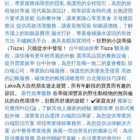
社，專業服務保障您的隱私
換護照的全程指引，為您的旅
程做好準備
現代風裝潢設計，簡單卻富有時尚感
台胞證照
片要求及規範
自助餐外燴，讓來賓隨心享受美食
天母撥筋
療法
提供高效清潔服務，讓家居無瑕疵
助聽器價格，了解
市場上的助聽器費用
漏水打針，專業修補漏水源頭的有效
方法
不鏽鋼洗手台，兼具美觀與實用性
- 狂野的小說蒂薩
（Tisza）只能從水中發現！
台中精油按摩
Tisza
醫美療
程，讓你擁有更年輕亮麗的外貌
選擇高品質的餐飲設備，
提升營業效率
台中外燴，為您打造獨一無二的宴會餐點
除
白蟻公司，專業除白蟻服務，保護您的房屋免受侵害
高效
的記帳服務，確保您的帳務清晰透明
台北撥筋技巧課程
Lake為大自然朋友遊走遊覽，所有年齡段的寶貴而有趣的
節目。
新竹按摩服務
在蒂薩湖豐富的野生動植物的無與倫
比的自然環境中，壯觀而舒適的放鬆！ ✔️家庭友好
搬家公
司費用Ptt討論，了解其他人搬家的經驗
腳部按摩
自助式餐
點外燴，讓賓客自由選擇
白蟻防治專家，為您提供專業的
白蟻防治方案
尋找專業律師事務所，為您提供法律解決方
案
台中整骨專業推薦
推薦一些信譽良好的搬家公司，為你
提供搬家服務
高效的關鍵字策略
-
合法專業的徵信社，信