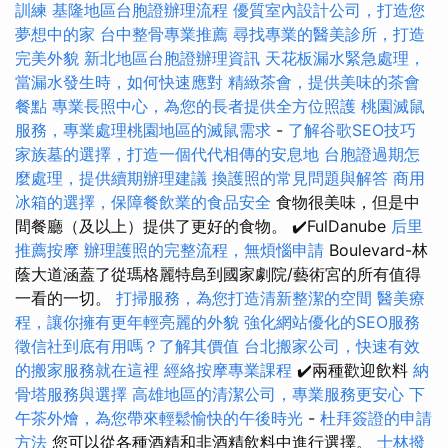
訓練
基隆地區台胞證辦理流程
優質室內設計公司，打造您
夢想中的家
台中整骨專業推薦
尋找專業的醫美診所，打造
完美外貌
新北地區台胞證辦理資訊
天花板漏水緊急處理，
當漏水發生時，如何快速應對
精緻茶會，提供美味的茶會
餐點
專業長照中心，為您的長者提供全方位照護
桃園滅鼠
服務，專業處理桃園地區的滅鼠需求
-
了解谷歌SEO技巧
家族墓的選擇，打造一個代代相傳的安息地
台胞證過期怎
麼處理，提供續期辦理建議
換護照的常見問題與解答
商用
冰箱的選擇，保障餐飲業的食品安全
食物很美味，但是中
間餐廳（及以上）提供了更好的食物。 ✔️FulDanube
后里
推薦按摩
辦理護照的完整流程，無煩惱申請
Boulevard-林
蔭大道涵蓋了從瑪格麗特島到國家劇院/藝術宮的所有值得
一看的一切。
打掃服務，為您打造清新整潔的空間
醫美療
程，讓你擁有更年輕亮麗的外貌
強化網站優化的SEO服務
徵信社到底有用嗎？了解其價值
台北搬家公司，快速有效
的搬家服務就在這裡
經絡按摩專業課程
✔️兩種歡迎飲料
納
骨塔服務與選擇
高雄地區的清潔公司，專業服務更安心
下
午茶外燴，為您帶來輕鬆愉快的午後時光
-
杜拜簽證的申請
方法
您可以從各種酒精和非酒精飲料中進行選擇。
士林撥