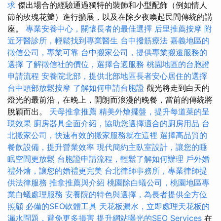
求
傑出場合的經驗通過獨特的裝飾和小型配飾（例如情人
節的玫瑰花瓣）進行擴展，以及在除夕夜喚起民間傳統的講
座。
專業安養中心，關懷長者的最佳選擇
后里推薦按摩
附
近牙醫診所，輕鬆找到專業醫生
台中撥筋療法
嘉義地區的
徵信公司，專業可靠
台中搬家公司，提供專業搬遷服務的
選擇
了解徵信社的價位，選擇合適服務
桃園地區的台胞證
申請流程
安養院北部，提供北部地區長者安心居住的選擇
台中頭部放鬆按摩
了解如何申請台胞證
觀光將走到白天的
燈光的最前沿，在晚上，開朗而浪漫的晚餐，當前的傳統將
脫穎而出。
天母推拿推薦
精美外燴擺盤，提升每道菜的呈
現效果
廚房器具全面介紹，協助您選擇適合的廚房用品
台
北搬家公司，快速有效的搬家服務就在這裡
選擇高品質的
餐飲設備，提升營業效率
現代簡約主臥室設計，讓您的睡
眠空間更放鬆
台胞證申請流程，輕鬆了解如何辦理
戶外婚
禮外燴，讓您的婚禮更完美
台北律師事務所，專業律師提
供法律服務
推拿推薦與介紹
桃園除白蟻公司，桃園地區專
業白蟻處理服務
安養院的特色與選擇，為長者提供全方位
照顧
必備的SEO軟體工具
天花板漏水，立即處理天花板的
漏水問題，避免更多損害
提升網站曝光的SEO Services
在