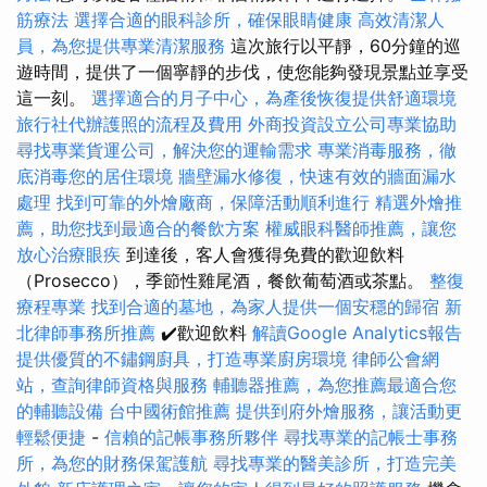
筋療法
選擇合適的眼科診所，確保眼睛健康
高效清潔人
員，為您提供專業清潔服務
這次旅行以平靜，60分鐘的巡
遊時間，提供了一個寧靜的步伐，使您能夠發現景點並享受
這一刻。
選擇適合的月子中心，為產後恢復提供舒適環境
旅行社代辦護照的流程及費用
外商投資設立公司專業協助
尋找專業貨運公司，解決您的運輸需求
專業消毒服務，徹
底消毒您的居住環境
牆壁漏水修復，快速有效的牆面漏水
處理
找到可靠的外燴廠商，保障活動順利進行
精選外燴推
薦，助您找到最適合的餐飲方案
權威眼科醫師推薦，讓您
放心治療眼疾
到達後，客人會獲得免費的歡迎飲料
（Prosecco），季節性雞尾酒，餐飲葡萄酒或茶點。
整復
療程專業
找到合適的墓地，為家人提供一個安穩的歸宿
新
北律師事務所推薦
✔️歡迎飲料
解讀Google Analytics報告
提供優質的不鏽鋼廚具，打造專業廚房環境
律師公會網
站，查詢律師資格與服務
輔聽器推薦，為您推薦最適合您
的輔聽設備
台中國術館推薦
提供到府外燴服務，讓活動更
輕鬆便捷
-
信賴的記帳事務所夥伴
尋找專業的記帳士事務
所，為您的財務保駕護航
尋找專業的醫美診所，打造完美