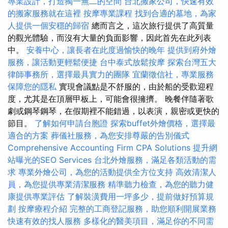
專業設計，打造獨一無二的空間
台北搬家公司，快速有效
的搬家服務就在這裡
按摩專業課程
找到合適的墓地，為家
人提供一個安穩的歸宿
總而言之，這次旅行提供了高質量
的觀光體驗，而沒有大量的負面影響，因此首先在此列表
中。
安養中心，讓長者在此度過愉快的晚年
提供到府外燴
服務，讓活動更輕鬆便捷
台中泰式放鬆按摩
探索台灣五大
律師事務所，選擇最具實力的團隊
宜蘭徵信社，專業服務
保障您的隱私
實現會議點是不舒服的，由於船的受歡迎程
度，尤其是在頂層甲板上，可能會很擁擠。 晚餐伴隨著歌
劇或鋼琴鋼琴，在假期裡不能錯過，以表演，親密或更快的
節目。
了解如何申請台胞證
探索buffet外燴價格，選擇最
適合的方案
葬儀社服務，為您安排尊嚴的告別儀式
Comprehensive Accounting Firm CPA Solutions
提升網
站曝光的SEO Services
台北外燴服務，滿足各類活動的需
求
專業外燴公司，為您的活動提供全方位支持
高效清潔人
員，為您提供專業清潔服務
精準聽力檢查，為您的聽力健
康提供專業評估
了解裝潢費用一坪多少，提前做好預算規
劃
按摩療程介紹
完整的工商登記服務，助您順利開展業務
快速有效的找人服務
多樣化的醫美項目，滿足你的不同需