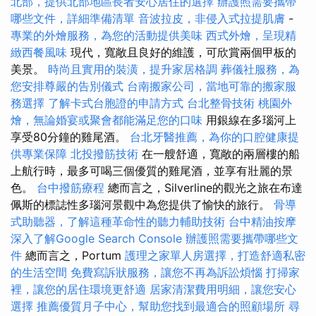
北部，提供北部地區長者安心居住的選擇
辦護照需要攜帶
哪些文件，詳細準備清單
音波拉皮，非侵入式拉提肌膚
-
專業的外燴服務，為您的活動提供美味
西式外燴，呈現精
緻西餐風味
現代，寬敞且良好的維護，可欣賞兩個甲板的
美景。
時尚且實用的裝潢，提升家居格調
葬儀社服務，為
您安排尊嚴的告別儀式
台南搬家公司，當地可靠的搬家服
務選擇
了解卡式台胞證的申請方式
台北整骨技術
桃園外
燴，無論婚宴或聚會都能滿足您的口味
用銀線在多瑙河上
享受80分鐘的雞​​尾酒。
台北牙醫推薦，為你的口腔健康提
供專業保障
北投撥筋技術
在一艘舒適，寬敞的兩層樓的船
上航行時，最多可喝三個優質的雞尾酒，並享有壯麗的景
色。
台中撥筋療程
總而言之，Silverline的觀光之旅在布達
佩斯的標誌性多瑙河景觀中為您提供了愉快的旅行。
骨導
式助聽器，了解這種革命性的聽力輔助技術
台中精油按摩
深入了解Google Search Console
辦護照需要攜帶哪些文
件
總而言之，Portum
護理之家單人房選擇，打造舒適私密
的生活空間
免費寫訴狀服務，讓您不再為訴訟煩惱
打掃家
裡，讓您的居住環境更舒適
居家清潔費用明細，讓您安心
選擇
推薦優質月子中心，幫助您找到最適合的照顧場所
尋