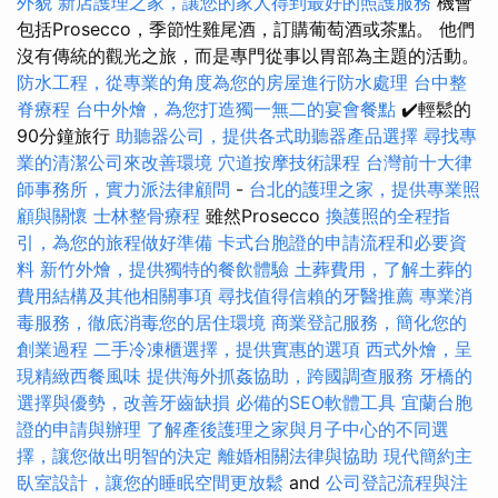
外貌
新店護理之家，讓您的家人得到最好的照護服務
機會
包括Prosecco，季節性雞尾酒，訂購葡萄酒或茶點。 他們
沒有傳統的觀光之旅，而是專門從事以胃部為主題的活動。
防水工程，從專業的角度為您的房屋進行防水處理
台中整
脊療程
台中外燴，為您打造獨一無二的宴會餐點
✔️輕鬆的
90分鐘旅行
助聽器公司，提供各式助聽器產品選擇
尋找專
業的清潔公司來改善環境
穴道按摩技術課程
台灣前十大律
師事務所，實力派法律顧問
-
台北的護理之家，提供專業照
顧與關懷
士林整骨療程
雖然Prosecco
換護照的全程指
引，為您的旅程做好準備
卡式台胞證的申請流程和必要資
料
新竹外燴，提供獨特的餐飲體驗
土葬費用，了解土葬的
費用結構及其他相關事項
尋找值得信賴的牙醫推薦
專業消
毒服務，徹底消毒您的居住環境
商業登記服務，簡化您的
創業過程
二手冷凍櫃選擇，提供實惠的選項
西式外燴，呈
現精緻西餐風味
提供海外抓姦協助，跨國調查服務
牙橋的
選擇與優勢，改善牙齒缺損
必備的SEO軟體工具
宜蘭台胞
證的申請與辦理
了解產後護理之家與月子中心的不同選
擇，讓您做出明智的決定
離婚相關法律與協助
現代簡約主
臥室設計，讓您的睡眠空間更放鬆
and
公司登記流程與注