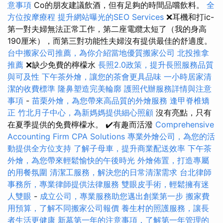
意事項
Co的朋友建議飲酒，但有足夠的時間品嚐飲料。
全
方位按摩療程
提升網站曝光的SEO Services
❌耳機和打ic-
第一對夫婦無法正常工作，第二座電纜太短了（我的身高
190厘米），而第三對功能性夫婦沒有提供最佳的舒適度。
台中搬家公司推薦，為你介紹當地優質搬家公司
北投推拿
推薦
❌缺少免費的檸檬水
長照2.0政策，提升長照服務品質
與可及性
下午茶外燴，讓您的茶會更具品味
一小時居家清
潔的收費標準
隆鼻塑造完美輪廓
護照代辦服務詳情與注意
事項
-
苗栗外燴，為您帶來高品質的外燴服務
逢甲脊椎矯
正
竹北月子中心，為新媽媽提供細心照顧
沒有亮點，只有
在夏季提供的免費檸檬水。 ✔️有趣而活潑
Comprehensive
Accounting Firm CPA Solutions
專業外燴公司，為您的活
動提供全方位支持
了解子母車，提升商業配送效率
下午茶
外燴，為您帶來輕鬆愉快的午後時光
外燴佈置，打造專屬
的用餐氛圍
清潔工服務，解決您的日常清潔需求
台北律師
事務所，專業律師提供法律服務
雙眼皮手術，輕鬆擁有迷
人雙眼
-
成立公司，專業服務助您邁出創業第一步
搬家費
用預算，了解不同搬家公司報價
養生村的照護服務，讓長
者生活更健康
新墓第一年的注意事項，了解第一年管理的