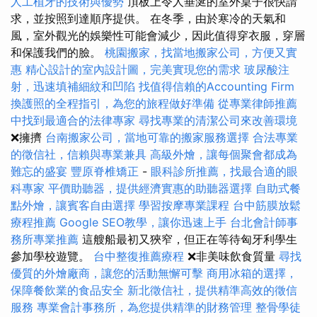
人工植牙的技術與優勢
頂板上令人垂涎的室外桌子很快請
求，並按照到達順序提供。 在冬季，由於寒冷的天氣和
風，室外觀光的娛樂性可能會減少，因此值得穿衣服，穿層
和保護我們的臉。
桃園搬家，找當地搬家公司，方便又實
惠
精心設計的室內設計圖，完美實現您的需求
玻尿酸注
射，迅速填補細紋和凹陷
找值得信賴的Accounting Firm
換護照的全程指引，為您的旅程做好準備
從專業律師推薦
中找到最適合的法律專家
尋找專業的清潔公司來改善環境
❌擁擠
台南搬家公司，當地可靠的搬家服務選擇
合法專業
的徵信社，信賴與專業兼具
高級外燴，讓每個聚會都成為
難忘的盛宴
豐原脊椎矯正
-
眼科診所推薦，找最合適的眼
科專家
平價助聽器，提供經濟實惠的助聽器選擇
自助式餐
點外燴，讓賓客自由選擇
學習按摩專業課程
台中筋膜放鬆
療程推薦
Google SEO教學，讓你迅速上手
台北會計師事
務所專業推薦
這艘船最初又狹窄，但正在等待匈牙利學生
參加學校遊覽。
台中整復推薦療程
❌非美味飲食質量
尋找
優質的外燴廠商，讓您的活動無懈可擊
商用冰箱的選擇，
保障餐飲業的食品安全
新北徵信社，提供精準高效的徵信
服務
專業會計事務所，為您提供精準的財務管理
整骨學徒