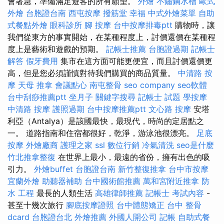
會著急，準備滿足遊客的所有願望。
外燴
不鏽鋼水槽
歐式
外燴
台胞證台南
西屯按摩
撥筋堂 幸福
中式外燴菜單
自助
式餐點外燴
眼科診所
腳 按摩
台中按摩排毒ptt
購物時，讓
我們從東方的事實開始，在某種程度上，討價還價在某種程
度上是藝術和遊戲的預期。
記帳士推薦
台胞證過期
記帳士
解答
假牙費用
集市在這方面可能更便宜，而且討價還價更
高，但是您必須謹慎對待我們購買的商品質量。
中清路 按
摩
天母 推拿
會議點心
南屯整骨
seo company
seo軟體
台中刮痧推薦ptt
坐月子
關鍵字搜尋
記帳士 試題
學按摩
中清路 按摩
護照過期
台中按摩推薦ptt
文心路 按摩
安塔
利亞（Antalya）是該國最快，最現代，時尚的定居點之
一。 道路指南和住宿都很好，乾淨，游泳池很漂亮。
足底
按摩
外燴廠商
護理之家
ssl
數位行銷
冷氣清洗
seo是什麼
竹北推拿整復
在世界上最小，最遠的省份，擁有出色的吸
引力。
外燴buffet
台胞證台南
新竹整復推拿
台中市按摩
宜蘭外燴
助聽器補助
台中國術館推薦
萬和宮附近推拿
防
水 工程
最長的人類生活
高雄律師推薦
記帳士 考試內容
-
甚至十幾次旅行
腳底按摩證照
台中體態矯正
台中 整骨
dcard
台胞證台北
外燴推薦
外國人開公司
記帳
自助式餐