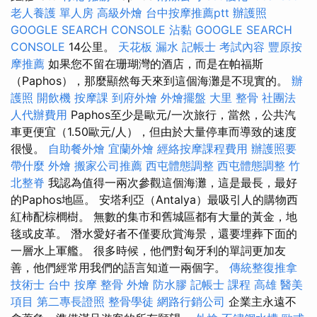
老人養護 單人房
高級外燴
台中按摩推薦ptt
辦護照
GOOGLE SEARCH CONSOLE
沾黏
GOOGLE SEARCH
CONSOLE
14公里。
天花板 漏水
記帳士 考試內容
豐原按
摩推薦
如果您不留在珊瑚灣的酒店，而是在帕福斯
（Paphos），那麼顯然每天來到這個海灘是不現實的。
辦
護照
開飲機
按摩課
到府外燴
外燴擺盤
大里 整骨
社團法
人代辦費用
Paphos至少是歐元/一次旅行，當然，公共汽
車更便宜（1.50歐元/人），但由於大量停車而導致的速度
很慢。
自助餐外燴
宜蘭外燴
經絡按摩課程費用
辦護照要
帶什麼
外燴
搬家公司推薦
西屯體態調整
西屯體態調整
竹
北整脊
我認為值得一兩次參觀這個海灘，這是最長，最好
的Paphos地區。 安塔利亞（Antalya）最吸引人的購物西
紅柿配棕櫚樹。 無數的集市和舊城區都有大量的黃金，地
毯或皮革。 潛水愛好者不僅要欣賞海景，還要埋葬下面的
一層水上軍艦。 很多時候，他們對匈牙利的單詞更加友
善，他們經常用我們的語言知道一兩個字。
傳統整復推拿
技術士
台中 按摩 整骨
外燴
防水膠
記帳士 課程 高雄
醫美
項目
第二專長證照
整骨學徒
網路行銷公司
企業主永遠不