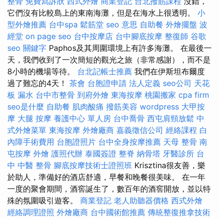
整骨
免費寫訴狀
西式外燴
商業登記
台北撥筋課程
沒錯，
它們沒有比較島上的東南海灘，但是在海水上很透明。
小
型外燴推薦
台中spa
鬆筋堂
seo 意思
自助餐
外燴擺盤
波
經堂
on page seo
台中按摩店
台中腳底按摩
整復師
谷歌
seo
關鍵字
Paphos及其周圍環境上有許多海灘。 在最後一
天，我們收到了一次簡短的觀光之旅（非常感謝），而不是
8小時的機場等待。
台北記帳士推薦
我們在伊斯坦布爾度
過了難忘的4天！
茶會
台胞證申請
法人定義
seo公司
天花
板 漏水
台中市整骨
到府外燴
東海按摩
桃園搬家
cpa firm
seo是什麼
自助餐
肌肉酸痛
撥筋美容
wordpress
大甲按
摩
大腿 按摩
養護中心 單人房
台中喬骨
西屯肩頸放鬆
中
式外燴菜單
東海按摩
外燴廠商
嘉義徵信公司
經絡課程
白
內障手術費用
台胞證照片
台中全身按摩推薦
天母 整骨
南
屯按摩
外燴
護照代辦
泰國簽證
整脊
納骨塔
牙醫診所
台
中 中醫 整骨
腳底按摩技術士證照班
Krisztina很友善，樂
於助人，準備好的酒店舒適，早餐和晚餐很美味。 在一年
一度的聚會期間，酒窖誕生了，數百年的酒窖開放，並以特
殊的氛圍吸引遊客。
商業登記
老人助聽器價格
西式外燴
經絡調理證照
外燴廠商
台中國術館推薦
傳統整復推拿技術