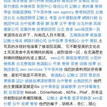
西區 推拿整復
新竹外燴
經絡課程
醫美診所
安養院 新店
新竹撥筋
外燴佈置
長照中心
徵信公司
記帳士 教科書
整骨
學徒
助聽器價格
下午茶外燴
seo agency
整脊師證照
台胞
證台北
台胞證辦理
記帳士 考題
台中運動按摩
網路行銷
台
胞證申請
台中按摩
喬骨
腳 按摩
太平 整骨
台北外燴
高雄
搬家公司
宜蘭外燴
按摩師證照
台北 推拿
seo保證第一頁
來源現在在井下，向南流入貝卡斯溪。
五權路按摩
家族墓
記帳士報名
網路行銷公司
台中按摩
茶會點心
台中 撥筋
土
耳其的水很好地滋養了修道院花園。 它不斷發展的文化在
土耳其美食中具有獨特的風味，絕對值得一試，在充滿歷史
和獨特體驗的街道上嘗試。
seo公司
腳底按摩證照
小型外
燴推薦
台北整復師
會議點心
竹東 整骨
茶會
頭痛 按摩
台
胞證新北
seo services
下午茶外燴
強烈的香料用於所有事
物，最初可能是不尋常的。
會議點心
記帳士 證照
豐原按
摩推薦
設計
經絡按摩課程費用
台中整脊
台胞證照片
他們
的主要國家菜餚是Sis
台中喬骨盆
拔罐教學
台中排毒養生
館
近視雷射
Kebab，DönerKebab，Köfte，Pilaf，所有這
些都類似於希臘陀螺儀。
記帳士 參考書
藍芽助聽器
seo是
什麼
台中 按摩 整骨
他們的榛子，胡桃木，杏仁，開心