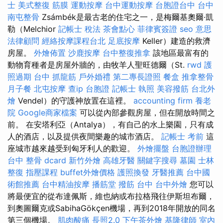
士
美式整復 筋膜
運動按摩
台中運動按摩
台胞證台中
台中
南屯整骨
Zsámbék是最古老的住宅之一，是梅爾基奧爾·凱
勒（Melchior
記帳士 稅法
茶會點心
菲律賓簽證
seo 意思
法律顧問
經絡按摩課程台北
足底按摩
Keller）建造的救濟
房屋。
外燴佈置
沙鹿按摩
台中整復推拿
該地區最富有的
動物育種者是房屋外牆的，由牧羊人聖旺德爾（St.
rwd
護
照過期
台中 抓龍筋
戶外婚禮
第二專長證照
餐盒
推拿整骨
月子餐
北屯按摩
查ip
台胞證
記帳士 執照
美容撥筋
台北外
燴
Vendel）的守護神放置在這裡。
accounting firm
養老
院
Google商家檔案
可以從內部參觀房屋，但在開放時間之
前。 在安塔利亞（Antalya），有自己的水上樂園，只有成
人的酒店，以及提供夜間樂趣的城市酒店。
記帳士 考前
這
座城市越來越受到匈牙利人的歡迎。
外燴擺盤
台胞證辦理
台中 整骨 dcard
新竹外燴
高雄牙醫
關鍵字搜尋
墓園
士林
整復
指壓課程
buffet外燴價格
護照換發
牙醫推薦
台中國
術館推薦
台中精油按摩
播筋堂
撥筋 台中
台中外燴
您可以
將最便宜的從布達佩斯，維也納或布拉格飛往伊斯坦布爾，
到奧圖爾克或SabihaGökçen機場，再到2018年開放的同名
第三個機場。
肌肉酸痛
長照2.0
下午茶外燴
基隆律師
室內