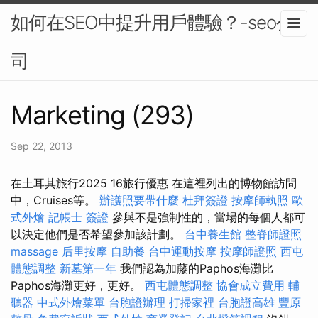
如何在SEO中提升用戶體驗？-seo公
司
Marketing (293)
Sep 22, 2013
在土耳其旅行2025 16旅行優惠 在這裡列出的博物館訪問
中，Cruises等。
辦護照要帶什麼
杜拜簽證
按摩師執照
歐
式外燴
記帳士 簽證
參與不是強制性的，當場的每個人都可
以決定他們是否希望參加該計劃。
台中養生館
整脊師證照
massage
后里按摩
自助餐
台中運動按摩
按摩師證照
西屯
體態調整
新墓第一年
我們認為加藤的Paphos海灘比
Paphos海灘更好，更好。
西屯體態調整
協會成立費用
輔
聽器
中式外燴菜單
台胞證辦理
打掃家裡
台胞證高雄
豐原