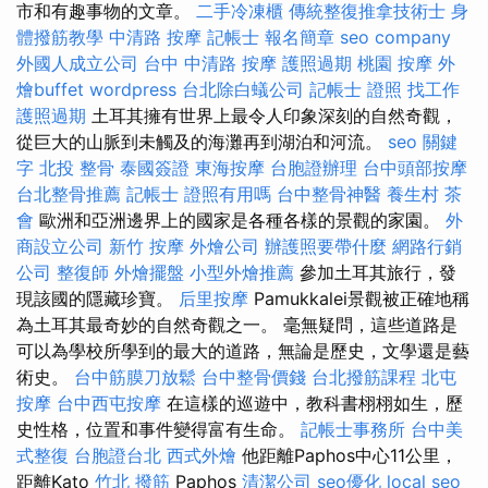
市和有趣事物的文章。
二手冷凍櫃
傳統整復推拿技術士
身
體撥筋教學
中清路 按摩
記帳士 報名簡章
seo company
外國人成立公司
台中 中清路 按摩
護照過期
桃園 按摩
外
燴buffet
wordpress
台北除白蟻公司
記帳士 證照 找工作
護照過期
土耳其擁有世界上最令人印象深刻的自然奇觀，
從巨大的山脈到未觸及的海灘再到湖泊和河流。
seo 關鍵
字
北投 整骨
泰國簽證
東海按摩
台胞證辦理
台中頭部按摩
台北整骨推薦
記帳士 證照有用嗎
台中整骨神醫
養生村
茶
會
歐洲和亞洲邊界上的國家是各種各樣的景觀的家園。
外
商設立公司
新竹 按摩
外燴公司
辦護照要帶什麼
網路行銷
公司
整復師
外燴擺盤
小型外燴推薦
參加土耳其旅行，發
現該國的隱藏珍寶。
后里按摩
Pamukkalei景觀被正確地稱
為土耳其最奇妙的自然奇觀之一。 毫無疑問，這些道路是
可以為學校所學到的最大的道路，無論是歷史，文學還是藝
術史。
台中筋膜刀放鬆
台中整骨價錢
台北撥筋課程
北屯
按摩
台中西屯按摩
在這樣的巡遊中，教科書栩栩如生，歷
史性格，位置和事件變得富有生命。
記帳士事務所
台中美
式整復
台胞證台北
西式外燴
他距離Paphos中心11公里，
距離Kato
竹北 撥筋
Paphos
清潔公司
seo優化
local seo