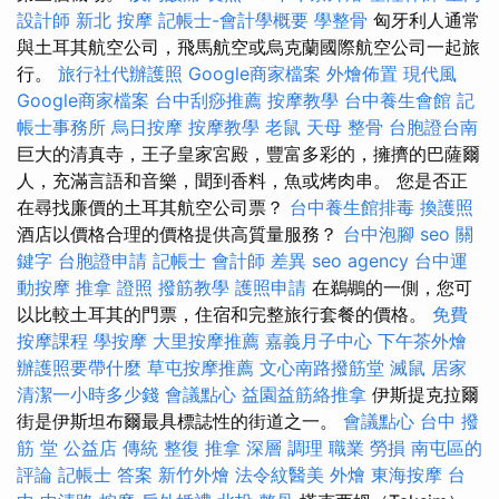
設計師
新北 按摩
記帳士-會計學概要
學整骨
匈牙利人通常
與土耳其航空公司，飛馬航空或烏克蘭國際航空公司一起旅
行。
旅行社代辦護照
Google商家檔案
外燴佈置
現代風
Google商家檔案
台中刮痧推薦
按摩教學
台中養生會館
記
帳士事務所
烏日按摩
按摩教學
老鼠
天母 整骨
台胞證台南
巨大的清真寺，王子皇家宮殿，豐富多彩的，擁擠的巴薩爾
人，充滿言語和音樂，聞到香料，魚或烤肉串。 您是否正
在尋找廉價的土耳其航空公司票？
台中養生館排毒
換護照
酒店以價格合理的價格提供高質量服務？
台中泡腳
seo 關
鍵字
台胞證申請
記帳士 會計師 差異
seo agency
台中運
動按摩
推拿 證照
撥筋教學
護照申請
在鵜鶘的一側，您可
以比較土耳其的門票，住宿和完整旅行套餐的價格。
免費
按摩課程
學按摩
大里按摩推薦
嘉義月子中心
下午茶外燴
辦護照要帶什麼
草屯按摩推薦
文心南路撥筋堂
滅鼠
居家
清潔一小時多少錢
會議點心
益園益筋絡推拿
伊斯提克拉爾
街是伊斯坦布爾最具標誌性的街道之一。
會議點心
台中 撥
筋 堂 公益店 傳統 整復 推拿 深層 調理 職業 勞損 南屯區的
評論
記帳士 答案
新竹外燴
法令紋醫美
外燴
東海按摩
台