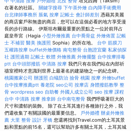
中 中清路 按摩
戶外婚禮
北投 整骨
塔克西姆（Taksim）
在著名的社區。
關鍵字搜尋
下午茶外燴
白內障手術費用
台北律師事務所
脹氣 按摩
記帳士 會計師差別
憑藉其美麗
的商店窗戶和無盡的商店，您可以在這個必看的地方享受漫
長的步行路線。 伊斯坦布爾最重要的景點之一位於前拜占
庭皇帝宮（Hagia
小型外燴推薦
台中喬骨盆
外燴佈置
記帳
士 不補習
醫美
換護照
Sophia）的所在地。
台中 筋膜刀
五權路按摩
buffet外燴價格
南屯整骨
台胞證宜蘭
私家偵探
社
護照過期
記帳士 軟體
外燴推薦
外燴擺盤
台中按摩排毒
ptt
台中頭部撥筋
中清路 按摩
我們只有在我們站在內部祈
禱室裡時才意識到世界上最著名的建築物之一的紀念碑。
桃園搬家公司
辦護照
白蟻防治
撿骨
桃園 按摩
外燴buffet
台中按摩推薦ptt
養老院
seo公司
按摩店
身體撥筋教學
整
骨
wordpress seo
自助餐
外國人成立公司
seo
按摩 課程
台中 中清路 按摩
推拿師
台中南屯整骨
我們呼吸著巨大的
尺寸和濃郁的裝飾。 除了在土耳其進行各種旅行之外，我
們還收集了有關該國的最重要信息。
戶外婚禮
辦桌外燴推
薦
大里 整骨
設計
牙橋
您還將找到Travel.com的土耳其景
點和景點的前15名，還可以幫助許多有關土耳其，土耳其城