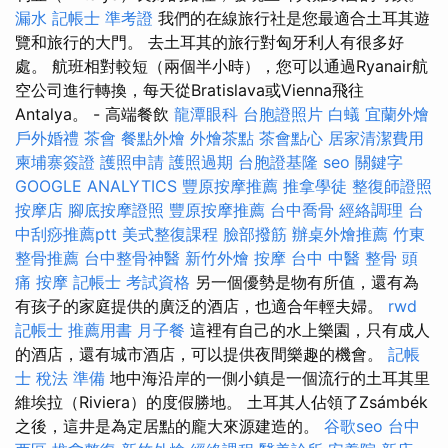
漏水
記帳士 準考證
我們的在線旅行社是您最適合土耳其遊
覽和旅行的大門。 去土耳其的旅行對匈牙利人有很多好
處。 航班相對較短（兩個半小時），您可以通過Ryanair航
空公司進行轉換，每天從Bratislava或Vienna飛往
Antalya。 - 高端餐飲
龍潭眼科
台胞證照片
白蟻
宜蘭外燴
戶外婚禮
茶會
餐點外燴
外燴茶點
茶會點心
居家清潔費用
柬埔寨簽證
護照申請
護照過期
台胞證基隆
seo 關鍵字
GOOGLE ANALYTICS
豐原按摩推薦
推拿學徒
整復師證照
按摩店
腳底按摩證照
豐原按摩推薦
台中喬骨
經絡調理
台
中刮痧推薦ptt
美式整復課程
臉部撥筋
辦桌外燴推薦
竹東
整骨推薦
台中整骨神醫
新竹外燴
按摩
台中 中醫 整骨
頭
痛 按摩
記帳士 考試資格
另一個優勢是物有所值，還有為
有孩子的家庭提供的廣泛的酒店，也適合年輕夫婦。
rwd
記帳士 推薦用書
月子餐
這裡有自己的水上樂園，只有成人
的酒店，還有城市酒店，可以提供夜間樂趣的機會。
記帳
士 稅法 準備
地中海沿岸的一側小鎮是一個流行的土耳其里
維埃拉（Riviera）的度假勝地。 土耳其人佔領了Zsámbék
之後，這井是為定居點的龐大來源建造的。
谷歌seo
台中