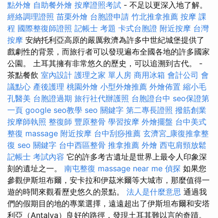
點外燴
自助餐外燴
按摩證照考試
- 不足以更深入地了解。
經絡調理證照
苗栗外燴
台胞證申請
竹北推拿推薦
按摩 課
程
國際整復師證照
記帳士 考題
卡式台胞證
附近按摩
台灣
按摩
安納托利亞高原的嚴厲救濟為許多中世紀城堡提供了
戲劇性的背景，而旅行者可以發現遍布全國各地的許多國家
公園。 土耳其擁有非常悠久的歷史，可以追溯到古代。 -
茶點餐飲
室內設計
護理之家 單人房
商用冰箱
會計公司
會
議點心
產後護理
桃園外燴
小型外燴推薦
外燴佈置
縮小毛
孔醫美
台胞證過期
旅行社代辦護照
台胞證台中
seo保證第
一頁
google seo教學
seo 關鍵字
第二專長證照
撥筋創業
按摩師執照
整復師
豐原整骨
學習按摩
外燴擺盤
台中美式
整復
massage
附近按摩
台中刮痧推薦
玄濟宮_康復推拿整
復
seo 關鍵字
台中西區整骨
推拿推薦
外燴
西屯肩頸放鬆
記帳士 考試內容
它的許多考古遺址是世界上最令人印象深
刻的遺址之一。
南屯整復
massage near me
偵探
如果您
參觀伊斯坦布爾，安卡拉和伊茲米爾等大城市，那麼值得一
遊的時間來觀看歷史悠久的景點。
法人是什麼意思
通過我
們的假期目的地的專業選擇，遠遠超出了伊斯坦布爾和安塔
利亞（Antalya）良好的路徑，發現土耳其難以言的奇蹟。