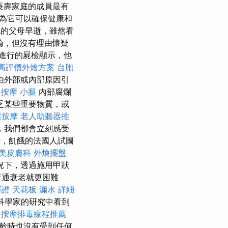
長壽家庭的成員最有
為它可以確保健康和
他的父母早逝，雖然看
論，但沒有理由懷疑
進行的屍檢顯示，他
高評價外燴方案
台胞
由外部或內部原因引
。
按摩 小腿
內部腐爛
乏某些重要物質，或
鬆按摩
老人助聽器推
，我們都會立刻感受
時，飢餓的法國人試圖
美皮膚科
外燴擺盤
況下，透過施用甲狀
普通衰老就更困難
簽證
天花板 漏水
詳細
優秀科學家的研究中看到
中按摩排毒療程推薦
齡時也沒有受到任何