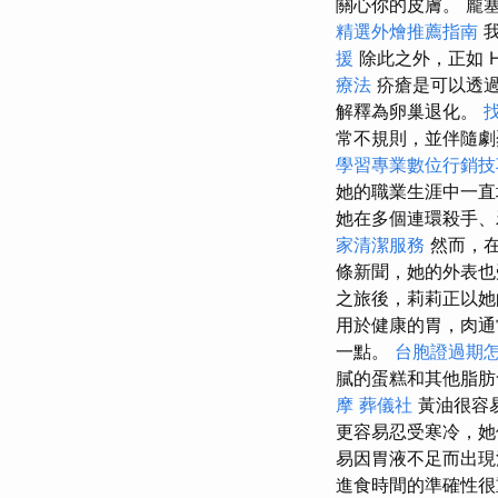
關心你的皮膚。 龐
精選外燴推薦指南
我
援
除此之外，正如 He
療法
疥瘡是可以透
解釋為卵巢退化。
找
常不規則，並伴隨劇烈疼
學習專業數位行銷技
她的職業生涯中一
她在多個連環殺手、
家清潔服務
然而，在
條新聞，她的外表
之旅後，莉莉正以她的新
用於健康的胃，肉通
一點。
台胞證過期
膩的蛋糕和其他脂
摩
葬儀社
黃油很容
更容易忍受寒冷，她
易因胃液不足而出現
進食時間的準確性很