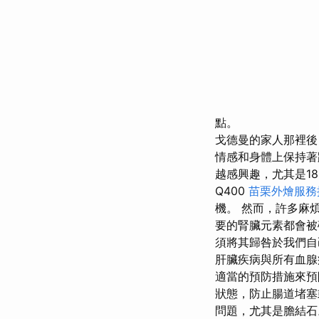
點。
戈德曼的家人那裡
情感和身體上保持著
越感興趣，尤其是1
Q400
苗栗外燴服務
機。 然而，許多麻
要的腎臟元素都會
須將其歸咎於我們自
肝臟疾病與所有血腺
適當的預防措施來
狀態，防止腸道堵
問題，尤其是膽結石