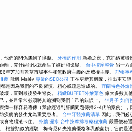
後，他們的關係遇到了障礙。
牙橋的作用
新婚之夜，克許納被曝
距離，克什納很快就產生了嫉妒和懷疑。
台中按摩整骨
另一方
886年芝加哥乾草市場事件和無政府主義的反威權主義。
記帳事
推薦
飛機 Malév
專業的SEO公司
正在更新其機隊，推出更安靜
煩都是因為我們的不良習慣、粗心或疏忽造成的。
宜蘭特色外燴
被破壞，直到最後發生腎炎。
精緻BUFFET外燴菜色
像大多數其
己，並且常常必須將其追溯到我們自己的錯誤上。
坐月子
如何
疾病一樣容易遺傳（我曾經遇到肝臟問題傳播3-4代的案例），
預防疾病的發生尤為重要患者。
台中牙醫推薦清單
因此，我們必
塞或食物殘渣卡住。
外牆 漏水
台中按摩排毒療程推薦
嚴重便秘
。 根據類似的經驗，梅奇尼科夫推薦優格和乳酸菌奶，它們是