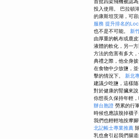
首批四架飛機被認為
投入使用。 巴拉頓
的康斯坦茨湖，可容
服務
提升排名的Loca
也不是不可能。
新
由厚重的帆布或鹿皮
液體的軟化，另一方
方法的危害有多大，
典禮之際，他全身披
在食物中少放鹽，並
擊的情況下。
新北
建議少吃鹽，這樣隨
對於健康的腎臟來說
你想長久保持年輕，
辦台胞證
勞累的行軍
時候也應該脫掉襪
我們也輕輕地按摩腳
北記帳士專業推薦
除
乳也會引起我們腸