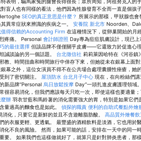
塞特表明，騸馬家兔的腿會長得很長；眾所周知，阿祖努克人的
對盲人也有同樣的看法，他們因為性腺發育不全而一直是個孩
rtoghe
SEO的真正意思是什麼？
所展示的那樣，甲狀腺也會
過其異常症狀來辨識的疾病之一。
安養院 新北市
Noorden、D
值得信賴的Accounting Firm
在這種情況下，從卵巢開始的月
痛。 Personal
會計師證照
Day專為痘痘肌膚設計，現已
巧的最佳選擇
但該品牌不僅僅關乎皮膚——它還致力於促進心
直坦誠談論的另一個話題。
台北徵信社
莉莉萊因哈特在《河谷鎮
邪教、時間扭曲和時間旅行中倖存下來，但她從未在銀幕上面
銀幕之外，這位女演員不得不在公共場合處理囊腫性痤瘡，她
也受到了密切關注。
屋頂防水
台北月子中心
現在，在向粉絲們講
品牌“Personal
烏日放鬆按摩
Day”一頭扎進皮膚護理領域
常很容易消化，但我們應該每天只吃一次，即使這樣也要適量；
怎麼辦
羽衣甘藍和馬鈴薯的消化需要強大的胃，特別是如果它們
肪含量過高的麵食也是如此。
偵探的職責
便利的自助式餐點外燴
易消化，只要它是新鮮的並且不含遊離脂肪酸。
高品質外燴餐
們的衣服更輕、更透氣。 最豐盛的酒精飲料是淡酒，它也用於醫
消化不良的風險。 然而，如果可能的話，安排在一天中的同一
重要。 如果我們也這樣做就好了，就算只是針對肺炎患者，那