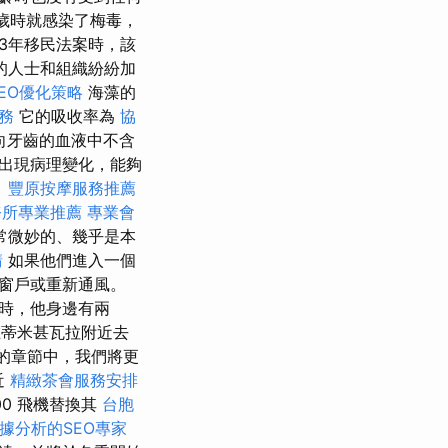
0歲時就感染了梅毒，
3年移民法案時，該
的人士和組織紛紛加
EO優化策略
海藻的
服務
它的吸收率為
協
流向牙齒的血液中不含
出現病理變化，能夠
。
豐原按摩服務推薦
務所專業推薦
專業會
常微妙的、幾乎是本
請
如果他們進入一個
窗戶或重新通風。
問時，他身邊有兩
 在蒂米甚瓦拉附近去
的章節中，我們將更
近
精緻茶會服務安排
00 飛機替換其
台胞
據分析的SEO專家