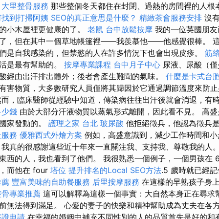
。
大里整骨服務
那些整個冬天都住在封閉、過熱的房間裡的人根
何找到打掃阿姨
SEO的真正意思是什麼？
精緻茶會服務安排
沒有
氣的小木屋裡更健康的了。
老鼠
台中放鬆按摩
我的一位英國朋友
了，但在其中一個草地帳篷裡——我羨慕他——他感覺很棒。 
們是自我感染的，但禁慾的人在許多情況下也會出現皮疹。
筋
生活是最有幫助的。
按摩專業課程
台中月子中心
尿液、尿酸（僅
酸經由出汗排出體外；後者會產生難聞的氣味。
什麼是卡式台
有害物質，大多數研究人員僅將其歸因於它通過調節溫度來防止
而，臨床醫師從經驗中知道，傳染病往往出汗後就會消退，有
多少錢
由於大部分汗液物質以蒸氣形式離開，因此看不見。 高盛
表國家發動的。
護理之家 台北
玻尿酸
他拒絕徵兵，他認為徵兵是
社服務
優雅西式外燴方案
例如，高盛意識到，減少工作時間和小
 我真的很感謝這些近十年來一直關注我、支持我、尊敬我的人
東西的人，我也看到了他們。 我很熟悉一個例子，一個男孩在 6
而他在 four
塔位
提升排名的Local SEO方法
.5 歲時就已經
推薦
豐富美味的自助餐服務
后里按摩服務
在這樣的早熟孩子身
整骨專業推薦
這可以解釋為這樣一個事實：大自然本身正在尋求
前無法得到滿足。 心愛的妻子的快樂和精神幫助成為丈夫在各
簽證申請
在幸福的婚姻中補充不同性別的人的品質首先是好的和