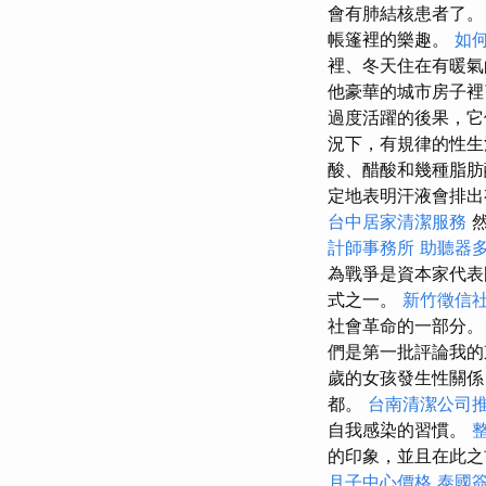
會有肺結核患者了
帳篷裡的樂趣。
如
裡、冬天住在有暖
他豪華的城市房子裡
過度活躍的後果，它
況下，有規律的性
酸、醋酸和幾種脂肪
定地表明汗液會排出
台中居家清潔服務
然
計師事務所
助聽器
為戰爭是資本家代
式之一。
新竹徵信
社會革命的一部分。
們是第一批評論我的
歲的女孩發生性關係，
都。
台南清潔公司
自我感染的習慣。
的印象，並且在此之
月子中心價格
泰國