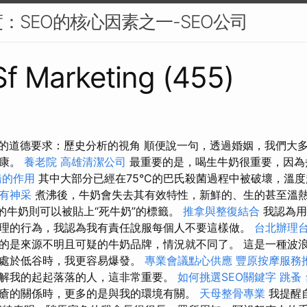
：SEO的核心因素之一-SEO公司
 Sf Marketing (455)
體育的道德要求：歷史分析的視角 順便說一句，透過婚姻，我們大
健康。
養老院
高雄清潔公司
最重要的是，喝生牛奶很重要，因為
橋的作用
其中大部分已經在75°C的巴氏殺菌過程中被破壞，溫
有神采
煮沸後，牛奶會失去其有效特性，新鮮的、生的甚至溫
沸的牛奶則可以被貼上“死牛奶”的標籤。
推拿與整復結合
我認為用
理的行為，我認為我有責任說服每個人不要這樣做。
台北辦理
的是來源不明且可疑的牛奶品牌，情況就不同了。 這是一種波
況處於低谷時，我更容易爆發。
專業會議點心供應
豐原按摩服務
解我的起起落落的人，這非常重要。
如何挑選SEO關鍵字
跳蚤
瘡的關係時，更多的是與我的環境有關。
天母整骨專業
我提醒