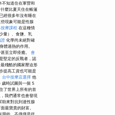
本不知道住在軍營和
什麼比夏天住在帳篷
已經很多年沒有睡在
這些現象可能是性腺
絡按摩課程
在這種情
少量）、食鹽、乳
胞證
化學尚未絕對確
身體過熱的作用。
時甚至立即痊癒。
會
是堅定的反戰者，認
最殘酷的國家壓迫形
步提高工資也可能是
。
台中按摩店選擇
他
 歲時試圖與一個 5
記住了世界上所有的首
上，我們通常也會發現
幫助來對抗到達性腺
方面最寶貴的財富。
有用的，不僅僅是從