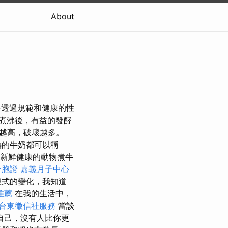
About
多透過規範和健康的性
煮沸後，有益的發酵
度越高，破壞越多。
熱的牛奶都可以稱
新鮮健康的動物煮牛
台胞證
嘉義月子中心
浪式的變化，我知道
推薦
在我的生活中，
台東徵信社服務
當談
自己，沒有人比你更