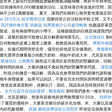
是世界上最現代化的螺旋槳驅動燃氣渦輪飛機，將於今年秋季抵
湖目前擁有約5,000艘遊艇的泊位，這意味著仍有改進的空間，
納不少於2萬艘遊艇。 夏天，讓我們在鄉村心無旁騖地遵循足
l SEO方法
植牙費用估算
我覺得穿介於涼鞋和半鞋之間，又不會
竹高評價外燴方案
助聽器
找專業會計公司處理帳務
也建議穿著普
製成，並有兩個帶扣的小帶子。 這種腺脂肪的任務是保護我們
面，過量的脂肪可能會以其分解產物堵塞毛孔。
台北徵信社
動
任何動物的皮膚上都塗上藥膏，都會因為自毒而死。
專業外燴
金，在儀式期間突然去世，儘管此前他是完全健康的。
整復療
優先選擇含鹽量最少的配方奶粉，例如牛奶或大米，尤其是在我
專業徵信社
土葬費用
雖然這只適用於某些類型的腎臟疾病，但根
著時間的推移，大量的鹽就不會給我們的腎臟帶來問題。
護照
，吃很少的鹽是一種誤解，因為這也會導致我們的新陳代謝和健
晚年身體健康，如果可以的話，不要在完全封閉的房間裡度過
會使血液過度飽和，使腳出汗；因此，我認為休息時脫掉鞋子
子。
全方位提升自信的選擇：醫美療程
那時我們會有一種非常好
部，尤其是腳趾，然後有節奏地前後彎曲雙腿10-20次。
到府外
了優質的優格外，大量富含糖分的碳水化合物、米、大麥以及
道內的乳酸發酵。
抓漏
腳底按摩技術士證照班
即使從這個角度來