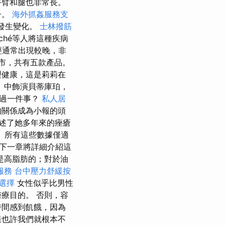
手臂和腿也非常長。
子。
海外抓姦服務支
發生變化。
士林撥筋
alché等人將這種疾病
經通常出現較晚，非
上市，共有五款產品。
理健康，這是莉莉在
》中飾演貝蒂庫珀，
對過一件事？
私人居
的關係成為小報的頭
述了她多年來的痤瘡
。 所有這些數據僅適
下一章將詳細介紹這
是高脂肪的；對於油
服務
台中壓力舒緩按
飲選擇
女性似乎比男性
療目的。 否則，容
時間感到飢餓，因為
樣也許我們就根本不