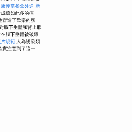
健康便當餐盒外送
新
造成瞭如此多的痛
地營造了歡樂的氛
對腦下垂體和腎上腺
生在腦下垂體被破壞
照片規範
人為誘發類
確實注意到了這一