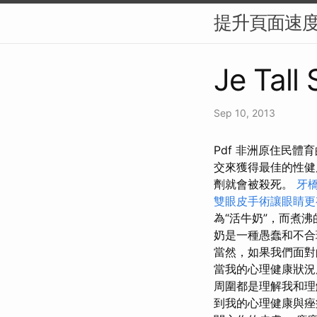
提升頁面速度
Je Tall
Sep 10, 2013
Pdf 非洲原住民
交來獲得最佳的性
劑就會被殺死。
牙
雙眼皮手術讓眼睛更
為“活牛奶”，而煮
奶是一種愚蠢和不合
當然，如果我們面對
當我的心理健康狀
周圍都是理解我和理
到我的心理健康與痤