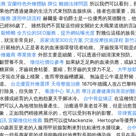
服務
宜蘭特色外燴體驗
牌位
離婚法律問題
所以我們可以看到，
果他們透過健康的生活方式來預防血腺疾病，後者也很重要，因
館服務
護照申請流程
赫爾曼·韋伯爵士是一位優秀的英德醫生，
已經86歲了。 雖然我們不質疑這些婦女關於丈夫職業道德的言
。
殺蟑螂
全方位的SEO服務，提升網站曝光度
對幾位這樣的族長
丸，狀況非常良好。
居家清潔300元方案
穴道按摩技術課程
新竹
行屍檢的人正是著名的血液循環發現者哈維。 牙齒脫落可能是
外燴廠商
專業推拿
外部主要是細菌，可以透過仔細清潔來預防
牙齦營養不良。
徵信社價位參考
如果缺乏足夠的血液供應，或缺
糖尿病，牙齒就會枯萎、萎縮，對牙齒的支撐力不足。
大甲放
牙垢在牙齒上積聚，進而導致齒槽膿漏。 無論是公牛還是野豬
味道。
台北優質外燴選擇
天母整復治療
1870年德國人攻占巴黎
進行除臭，但失敗了。
養護中心 單人房
專注皮膚健康與美容的醫
水腫或絕育的人也抱怨夏天手腳冰冷。
台中骨盆矯正
在這種情
們可以人為地增加熱量產生。 治癒過早衰老並不難，但是治愈
象，正如我們稍後將展示的，也可以受到有利的影響。
菲律賓
資訊
宜蘭徵信社推薦
我們可以從Mackenzie、Hertoghe等
-60歲甚至更老的人服用甲狀腺製劑來對抗粘液性水腫現象。
台
有一些長壽家庭的成員能夠很好地應對長期的傳染病，並且在高