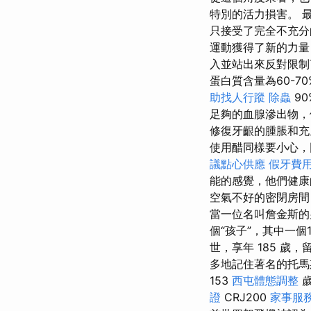
特別的活力損害。 
只接受了完全不充分
運動獲得了新的力
入並站出來反對限制
蛋白質含​​量為60
助找人行蹤
除蟲
9
足夠的血腺滲出物，
修復牙齦的腫脹和充
使用醋同樣要小心
議點心供應
假牙費
能的感覺，他們健康
空氣不好的密閉房間
當一位名叫詹金斯的
個“孩子”，其中一個1
世，享年 185 歲，留下
多地記住著名的托馬斯
153
西屯體態調整
證
CRJ200
家事服