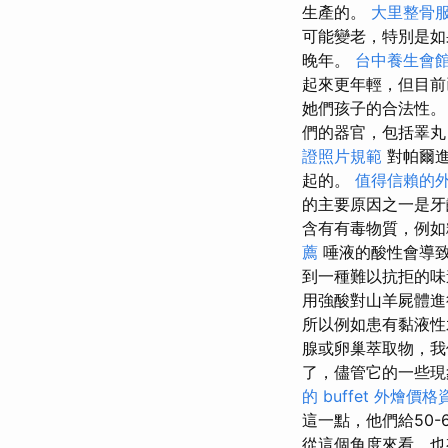
生產的。
大里整骨
可能變老，特別是如
晚年。
台中養生會
起來更年輕，但目前
她們孩子的合法性
們的器官，包括睪
證照片規範
對帕爾進
起的。
值得信賴的
的主要原因之一是
含有有毒物質，例如
薦
唾液的酸性會導致
到一種難以抗拒的
用強酸對山羊屍體
所以例如患有黏液性
腺或卵巢萃取物，我
了，儘管它的一些現
的 buffet 外燴價格
這一點，他們給50
從這個角度來看，也