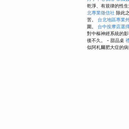
乾淨、有規律的性生
北專業徵信社
除此之
苦。
台北地區專業
圍。
台中按摩店選
對中樞神經系統的影
後不久。 - 甜品桌
似阿札爾肥大症的