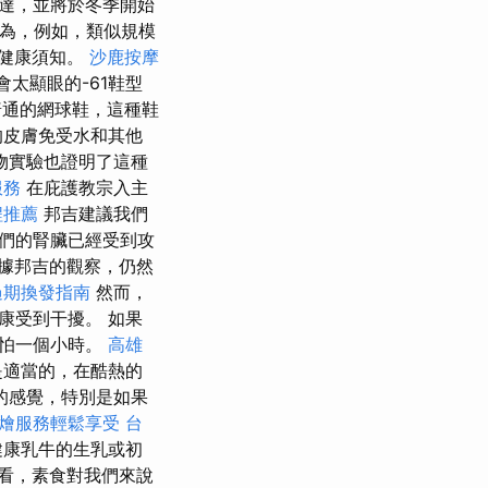
達，並將於冬季開始
因為，例如，類似規模
部健康須知。
沙鹿按摩
太顯眼的-61鞋型
通的網球鞋，這種鞋
的皮膚免受水和其他
物實驗也證明了這種
服務
在庇護教宗入主
程推薦
邦吉建議我們
們的腎臟已經受到攻
據邦吉的觀察，仍然
過期換發指南
然而，
康受到干擾。 如果
哪怕一個小時。
高雄
是適當的，在酷熱的
的感覺，特別是如果
燴服務輕鬆享受
台
健康乳牛的生乳或初
看，素食對我們來說