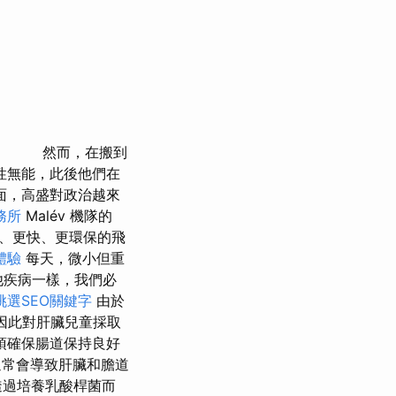
然而，在搬到
性無能，此後他們在
面，高盛對政治越來
務所
Malév 機隊的
、更快、更環保的飛
體驗
每天，微小但重
他疾病一樣，我們必
挑選SEO關鍵字
由於
因此對肝臟兒童採取
須確保腸道保持良好
通常會導致肝臟和膽道
透過培養乳酸桿菌而