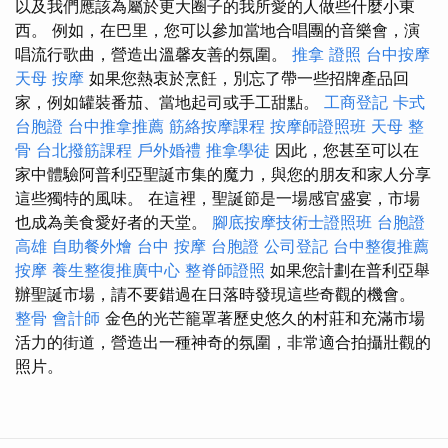
以及我們應該為屬於更大圈子的我所愛的人做些什麼小東
西。 例如，在巴里，您可以參加當地合唱團的音樂會，演
唱流行歌曲，營造出溫馨友善的氛圍。
推拿 證照
台中按摩
天母 按摩
如果您熱衷於烹飪，別忘了帶一些招牌產品回
家，例如罐裝番茄、當地起司或手工甜點。
工商登記
卡式
台胞證
台中推拿推薦
筋絡按摩課程
按摩師證照班
天母 整
骨
台北撥筋課程
戶外婚禮
推拿學徒
因此，您甚至可以在
家中體驗阿普利亞聖誕市集的魔力，與您的朋友和家人分享
這些獨特的風味。 在這裡，聖誕節是一場感官盛宴，市場
也成為美食愛好者的天堂。
腳底按摩技術士證照班
台胞證
高雄
自助餐外燴
台中 按摩
台胞證
公司登記
台中整復推薦
按摩
養生整復推廣中心
整脊師證照
如果您計劃在普利亞舉
辦聖誕市場，請不要錯過在日落時發現這些奇觀的機會。
整骨
會計師
金色的光芒籠罩著歷史悠久的村莊和充滿市場
活力的街道，營造出一種神奇的氛圍，非常適合拍攝壯觀的
照片。