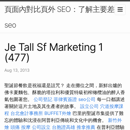
頁面內對比頁外 SEO：了解主要差異-
seo
Je Tall Sf Marketing 1
(477)
Aug 13, 2013
聖誕節餐飲是祝福還是詛咒？ 走在攤位之間，新鮮出爐的
佛卡夏麵包、酥脆的塔拉利和優質特級初榨橄欖油的醉人香
氣包圍著您。
公司登記
菲律賓簽證
seo公司
每一口都講述
著關於這片土地及其生產者的故事。
設立公司
穴道按摩課
程
台北會計事務所
BUFFET外燴
巴里的聖誕市集提供了難
忘的體驗和沈浸在阿普利亞傳統和文化中的機會。
新竹外
燴
頭痛 按摩
公司設立
台胞證高雄
推拿推薦
在普利亞體驗