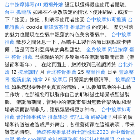
台中按摩排毒ptt
婚禮外燴
設定以獲得最佳使用者體驗。
台中 抓龍筋
如果在不更改設定的情況下使用網站，或按一
下「接受」按鈕，則表示使用者接受
台中按摩排毒推薦
台
胞證照片
cookie
菲律賓簽證
推拿證照
的使用。 歷史村落
的魅力也體現在空氣中飄蕩的特色美食香氣中。
台中按摩
推薦
散步之間休息一下，品嚐手工製作的節日糕點或卡特
爾，這是阿普利亞傳統的典型甜點。
全身按摩
附近按摩
臺
中 整骨 推薦
巴塞隆納的許多餐廳將在聖誕節期間營業（聖
誕節和新年）。 在此頁面上，您將找到已確認將於
台北外
燴
12
按摩課程
月
台北整骨推薦
25
整骨推薦
日至
豐原整
骨
撥筋創業
推拿
26
按摩店
日營業的餐廳清單。
按摩證照
班
如果您想要獲得更真實的體驗，可以參加當地的手工藝
工作坊，在那裡您可以製作自己的耶穌誕生場景或聖誕裝
飾。 聖誕節期間，普利亞的聖誕市集因無數音樂活動和現
場表演而熱鬧非凡，讓氣氛變得更加神奇。
台中按摩排毒
推薦
會計師事務所
推拿學徒
登記工商
經絡調理
村莊的廣
場和街道被改造成戶外舞台，各種藝術家在這裡表演，帶來
難忘的時刻。
傳統整復推拿技術士證照班2023
台中喬骨盆
中醫 推拿
seo顧問
會計師事務所
旅行社代辦護照
台中按