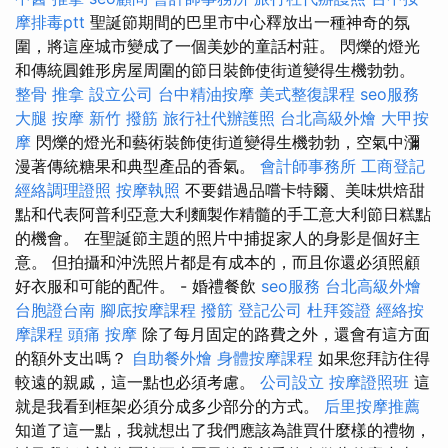
摩排毒ptt
聖誕節期間的巴里市中心釋放出一種神奇的氛
圍，將這座城市變成了一個美妙的童話村莊。 閃爍的燈光
和傳統圓錐形房屋周圍的節日裝飾使街道變得生機勃勃。
整骨 推拿
設立公司
台中精油按摩
美式整復課程
seo服務
大腿 按摩
新竹 撥筋
旅行社代辦護照
台北高級外燴
大甲按
摩
閃爍的燈光和藝術裝飾使街道變得生機勃勃，空氣中瀰
漫著傳統糖果和典型產品的香氣。
會計師事務所
工商登記
經絡調理證照
按摩執照
不要錯過品嚐卡特爾、美味烘焙甜
點和代表阿普利亞意大利麵製作精髓的手工意大利節日糕點
的機會。 在聖誕節主題的照片中捕捉家人的身影是個好主
意。 但拍攝和沖洗照片都是有成本的，而且你還必須照顧
好衣服和可能的配件。 - 婚禮餐飲
seo服務
台北高級外燴
台胞證台南
腳底按摩課程
撥筋
登記公司
杜拜簽證
經絡按
摩課程
頭痛 按摩
除了每月固定的路費之外，還會有這方面
的額外支出嗎？
自助餐外燴
身體按摩課程
如果您拜訪住得
較遠的親戚，這一點也必須考慮。
公司設立
按摩證照班
這
就是我看到框架必須分成多少部分的方式。
后里按摩推薦
知道了這一點，我就想出了我們應該為誰買什麼樣的禮物，