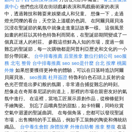
廣中心
他們也出現在街頭戲劇表演和馬戲藝術家的表演
中，透過雜技和雜耍來娛樂成人和兒童。 想像一下，走過
燈光閃爍的看台，天空染上溫暖的色調。 在阿爾貝羅貝洛
沉浸在聖誕節的氣氛中就像走進童話故事一樣。 這個風景
如畫的村莊以其特色特魯利而聞名，在聖誕節期間變成了一
個真正迷人的村莊。 參觀這些鮮為人知的市場，度過一個
難忘的聖誕節，每一次購物都是阿普利亞歷史和文化的一小
部分帶回家。
台中排毒推薦
后里推拿
數位行銷公司
seo服
務
北屯 整骨
台中排毒推薦
seo
seo是什麼
台北 按摩
桃園
外燴
如果想要獲得更神奇的體驗，可以在日落時造訪阿爾
貝羅貝洛。
seo推薦
杜拜簽證
特魯利白色石頭上反射的金
色光芒營造出夢幻般的氛圍，非常適合捕捉難忘的時刻。
想像走在奇斯泰尼諾的街道上，那裡的市場在親密友好的氣
氛中進行。 在這裡，當地工匠展示原創作品，從柳條籃到
手繪陶瓷。 別忘了品嚐典型的甜點，如卡特爾，同時欣賞
空氣中迴盪的聖誕曲調。 在每個角落，您都可以發現聖誕
市場，出售獨特的手工藝品，例如手工裝飾的陶瓷和傳統紡
織品。
台中養生會館
身體按摩
外燴自助餐
推拿 整復
在這