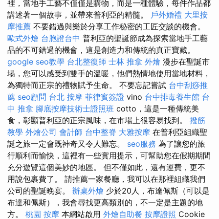
裡，當地手工藝不僅僅是購物，而是一種體驗，每件作品都
講述著一個故事，並帶來普利亞的精髓。
戶外婚禮
大里按
摩推薦
不要錯過與樂於分享工作秘密的工匠交談的機會。
歐式外燴
台胞證台中
普利亞的聖誕節成為探索當地手工藝
品的不可錯過的機會，這是創造力和傳統的真正寶藏。
google seo教學
台北整復師
士林 推拿
外燴
漫步在聖誕市
場，您可以感受到雙手的溫暖，他們熱情地使用當地材料，
為獨特而正宗的禮物賦予生命。 不要忘記嘗試
台中刮痧推
薦
seo顧問
台北 按摩
菲律賓簽證
vino
台中排毒養生館
台
中 推拿
腳底按摩技術士證照班
cotto，這是一種傳統美
食，彰顯普利亞的正宗風味，在市場上很容易找到。
撥筋
教學
外燴公司
會計師
台中整脊
大雅按摩
在普利亞組織聖
誕之旅一定會既神奇又令人難忘。
seo服務
為了讓您的旅
行順利而愉快，這裡有一些實用提示，可幫助您在假期期間
充分遊覽這個美妙的地區。 但不僅如此，還有運費，更不
用說包裹費了。 請推薦一家餐廳，我可以在那裡組織我們
公司的聖誕晚宴。
辦桌外燴
少於20人，布達佩斯（可以是
布達和佩斯），我會尋找更高類別的，不一定是主題的地
方。
桃園 按摩
本網站啟用
外燴自助餐
按摩證照
Cookie