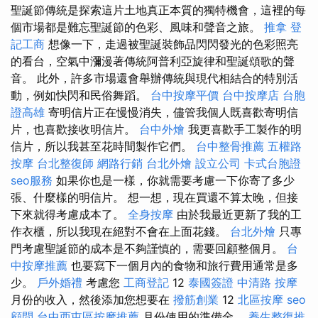
聖誕節傳統是探索這片土地真正本質的獨特機會，這裡的每
個市場都是難忘聖誕節的色彩、風味和聲音之旅。
推拿
登
記工商
想像一下，走過被聖誕裝飾品閃閃發光的色彩照亮
的看台，空氣中瀰漫著傳統阿普利亞旋律和聖誕頌歌的聲
音。 此外，許多市場還會舉辦傳統與現代相結合的特別活
動，例如快閃和民俗舞蹈。
台中按摩平價
台中按摩店
台胞
證高雄
寄明信片正在慢慢消失，儘管我個人既喜歡寄明信
片，也喜歡接收明信片。
台中外燴
我更喜歡手工製作的明
信片，所以我甚至花時間製作它們。
台中整骨推薦
五權路
按摩
台北整復師
網路行銷
台北外燴
設立公司
卡式台胞證
seo服務
如果你也是一樣，你就需要考慮一下你寄了多少
張、什麼樣的明信片。 想一想，現在買還不算太晚，但接
下來就得考慮成本了。
全身按摩
由於我最近更新了我的工
作衣櫃，所以我現在絕對不會在上面花錢。
台北外燴
只專
門考慮聖誕節的成本是不夠謹慎的，需要回顧整個月。
台
中按摩推薦
也要寫下一個月內的食物和旅行費用通常是多
少。
戶外婚禮
考慮您
工商登記
12
泰國簽證
中清路 按摩
月份的收入，然後添加您想要在
撥筋創業
12
北區按摩
seo
顧問
台中西屯區按摩推薦
月份使用的準備金。
養生整復推