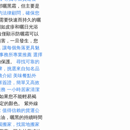
部曬黑霜，但主要是
的法律顧問，確保您
需要快速而持久的曬
例如皮疹和曬日光浴
值僅顯示防曬霜可以
損害，一旦發生，您
，讓每個角落更具魅
事務所專業推薦
選擇
的保護。
尋找可靠的
牌，挑選來自知名品
務介紹
美味餐點外
寨簽證，簡單又高效
服務
一小時居家清潔
如果您不能輕易褐
定的顏色。 紫外線
求
值得信賴的貨運公
油，曬黑的持續時間
園搬家，找當地搬家