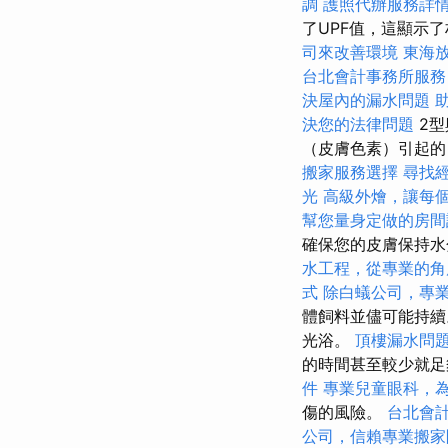
調
護照代辦服務詳
了UPF值，這顯示
司來改善環境
東海
台北會計事務所服務
決屋內的漏水問題
決您的法律問題
2型
（皮膚色素）引起
搬家服務選擇
尋找
光
高級外燴，讓每
幫您量身定做的房間
確保您的皮膚保持
水工程，從專業的角
式
除白蟻公司，專
體飼料並儘可能持續
光浴。
頂樓漏水問
的時間甚至較少就
件
專業兒童眼科，
傷的風險。
台北會
公司，信賴專業搬家