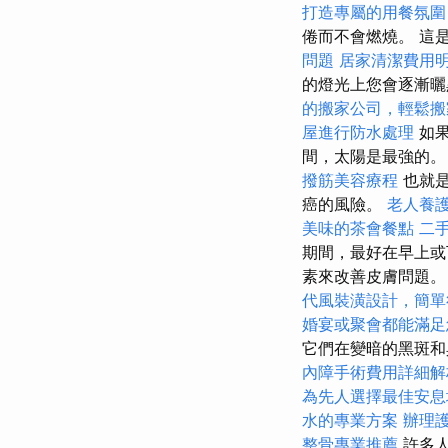
打造專屬的用餐氛圍
倦而不會燃燒。 這
問題
居家清潔費用
的燈光上您會逐漸曬
的搬家公司，輕鬆搬
屋進行防水處理
如果
間，太陽是最強的
撥筋美容療程
也就是
癌的風險。
老人養
美味的茶會餐點
二
期間，最好在早上或
素來改善皮膚問題
代風裝潢設計，簡單
婚宴或聚會都能滿足
它們在變暗的黑斑和
內障手術費用詳細解
為先人選擇最佳安息
水的專業方案
辦理
整骨專業推薦
許多人