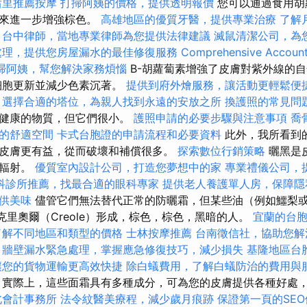
后里推薦按摩
打掃阿姨的價格，提供透明報價
您可以通過食用胡
品來進一步增強棕色。
高雄地區的優質牙醫，提供專業治療
了解
台中律師，當地專業律師為您提供法律建議
滅鼠清潔公司，為
處理，提供您房屋漏水的最佳修復服務
Comprehensive Account
掃阿姨，幫您解決家務煩惱
Β-胡蘿蔔素增強了皮膚對紫外線的
細胞更新並減少色素沉著。
提供到府外燴服務，讓活動更輕鬆便
選擇合適的塔位，為親人找到永遠的安放之所
換護照的常見問
和健康的物質，但它們很小。
護照申請的必要步驟與注意事項
喬
的舒適空間
卡式台胞證的申請流程和必要資料
此外，我所看到
皮膚更有益，從而破壞和補償很多。
探索數位行銷策略
曬黑是
量輻射。
優質室內設計公司，打造您夢想中的家
專業禮儀公司，
科診所推薦，找最合適的眼科專家
提供老人養護單人房，保障隱
供美味
儘管它們無法替代正常的防曬霜，但某些油（例如鱷梨
由克里奧爾（Creole）形成，棕色，棕色，黑暗的人。
宜蘭的台
了解不同地區和類型的價格
士林按摩推薦
台南徵信社，協助您解
牆壁漏水緊急處理，掌握應急修復技巧，減少損失
基隆地區台
讓您的貨物運輸更高效快捷
除白蟻費用，了解白蟻防治的費用與
實際上，這些面霜具有多種成分，可為您的皮膚提供各種好處
北會計事務所
法令紋醫美療程，減少歲月痕跡
保證第一頁的SE