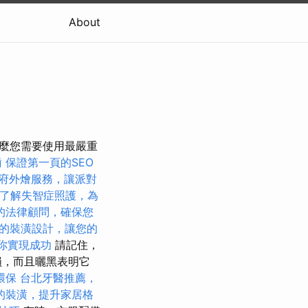
About
那麼您需要使用最嚴重
齒
保證第一頁的SEO
府外燴服務，讓派對
了解失智症照護，為
的法律顧問，確保您
的裝潢設計，讓您的
助你實現成功
請記住，
損，而且曬黑表明它
環保
台北牙醫推薦，
的裝潢，提升家居格