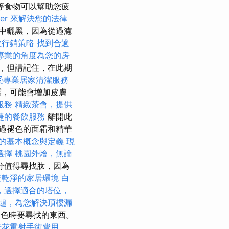
等食物可以幫助您疲
yer 來解決您的法律
中曬黑，因為從過濾
位行銷策略
找到合適
專業的角度為您的房
，但請記住，在此期
受專業居家清潔服務
露，可能會增加皮膚
服務
精緻茶會，提供
捷的餐飲服務
離開此
通過褪色的面霜和精華
O的基本概念與定義
現
選擇
桃園外燴，無論
分值得尋找肽，因為
造乾淨的家居環境
白
，選擇適合的塔位，
題，為您解決頂樓漏
生褪色時要尋找的東西。
老花雷射手術費用，