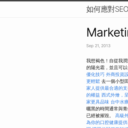
如何應對SE
Marketi
Sep 21, 2013
我想褐色！自從我潤滑
的陽光霜，並且可
優化技巧
外商投資
更輕鬆
去一個小型田野
家人提供最合適的支
的權益
西式外燴，
家更具品味
台中水
曬黑的時間通常與青
已經被摧毀。
高級
為你的口腔健康提供