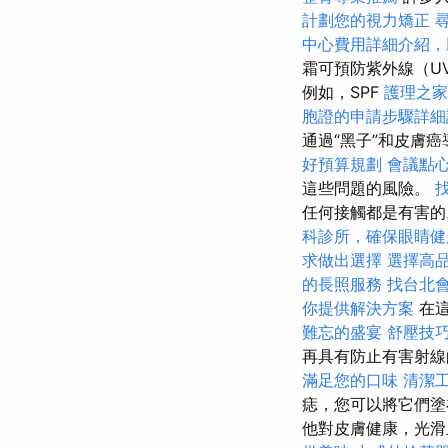
計劃您的視力矯正
中心費用詳細介紹，
霜可預防紫外線（U
例如，SPF
護理之家
胞證的申請步驟詳細
通過“黑子”和皮膚
好預算規劃
會議點
這些問題的風險。
任何接觸都是有害的
科診所，確保眼睛健
求做出選擇
選擇高
的長照服務
找台北
你提供解決方案
在這
難忘的盛宴
舒壓技
再具有防止有害射
滿足您的口味
清潔
痣，您可以將它們塗
他對皮膚健康，光