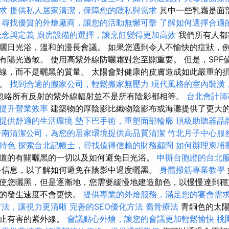
求
提供私人居家清潔，保障您的隱私與需求
其中一些乳霜是面
。
尋找優質的外燴廠商，讓您的活動無懈可擊
了解如何選擇合適
概念與定義
廚房設備的選擇，讓烹飪變得更加高效
我們所有人都
曬日光浴，溫和的漫長會議。 如果您遇到令人不愉快的症狀，
有陽光過敏。 使用高紫外線防曬霜對您至關重要。 但是，SPF
線，而不是曬黑的質量。 太陽會對健康的皮膚造成如此嚴重的
害。
找到合適的搬家公司，輕鬆搬家無壓力
現代風格的室內裝潢
忽略所有反射的紫外線輻射並不是所有陰影都相等。
台北會計師
提升營業效率
建築物的厚陰影比織物陰影布或海灘提供了更大
提供舒適的生活環境
墊下巴手術，重塑面部輪廓
頂級助聽器品
台南清潔公司，為您的居家環境提供高品質清潔
竹北月子中心服
特色
探索台北記帳士，尋找值得信賴的財務顧問
如何辦理柬埔
道的有關曬黑的一切以及如何避免日光浴。
申辦台胞證的台北
信息，以了解如何避免在陰影中過度曬黑。
身體撥筋專業教學
使您曬黑，但是逐漸地，您需要緩慢地建造顏色，以慢慢達到穩
黑的發生速度不會更快。
提供專業的外燴服務，滿足您的宴會需
方法，讓視力更清晰
完善的SEO優化方法
喬骨療法
青銅色的太陽
防止有害的紫外線。
會議點心外燴，讓您的會議更加輕鬆愉快
桃