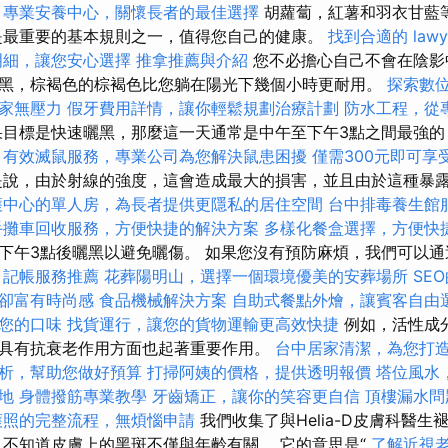
專業安養中心，關懷長者的最佳選擇
胡蘿蔔，紅薯和羽衣甘藍
是最重要的基本規則之一，值得您自己的健康。
找到合適的 law
明細，讓您安心選擇
推拿推薦與介紹
您不必擔心自己不會在陰影
黑，棕褐色的棕褐色比您躺在陽光下幾個小時更耐用。
探索數
家無壓力
假牙費用詳情，讓你輕鬆規劃治療計劃
防水工程，從
目標是快速曬黑，那麼這一天通常是中午至下午3點之間最強的
。
有效滅鼠服務，專業公司為您解決鼠患困擾
僅需300元即可享
說，由於射線的強度，這會造成最大的損害，並且由於這種暴
護中心的單人房，為長者提供更隱私的居住空間
台中排毒養生館
手攤車回收服務，方便快捷的解決方案
多樣化餐盒選擇，方便快
下午3點後曬黑以避免曬傷。 如果您沒有預防麻煩，我們可以
。
記帳服務推薦
花葬陽明山，選擇一個環境優美的安葬場所
SE
卻富有時尚感
食品機械解決方案
自助式餐點外燴，讓賓客自由
您的口味
找貨運行，讓您的貨物運輸更高效快捷
例如，活性成
具有抗衰老作用方面也起著重要作用。
台中居家清潔，為您打
析，幫助您做好預算
打掃阿姨的價格，提供透明報價
塔位風水
地
身體撥筋專業教學
牙齒矯正，讓你的笑容更自信
頂樓漏水問
護照的完整流程，無煩惱申請
我們收集了與Helia-D皮膚科醫
不知道皮膚上的黑斑不僅與年齡有關。 它的意思是“
了解近視