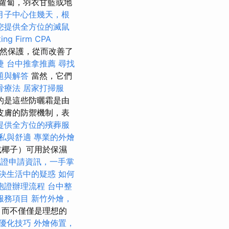
蘿蔔，羽衣甘藍或地
月子中心住幾天，根
您提供全方位的滅鼠
ing Firm CPA
自然保護，從而改善了
捷
台中推拿推薦
尋找
題與解答
當然，它們
骨療法
居家打掃服
的是這些防曬霜是由
皮膚的防禦機制，表
提供全方位的殯葬服
私與舒適
專業的外燴
或椰子）可用於保濕
胞證申請資訊，一手掌
決生活中的疑惑
如何
胞證辦理流程
台中整
服務項目
新竹外燴，
，而不僅僅是理想的
O優化技巧
外燴佈置，