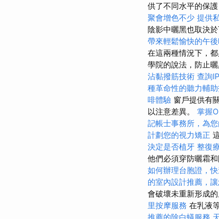
供了不同水平的保護
聚會增色不少
提供
陰影中曬黑也取決
帶來輕鬆愉快的午後
在這兩種情況下，都
學院的說法，防止曬
沾黏撥筋技術
查詢I
種革命性的聽力輔助
啡體驗
窗戶提供有關
以注意差異。
掌握O
記帳士事務所，為您
計劃您的視力矯正
這
決定是否植牙
整復
他們必須穿防曬霜和
如何辦理台胞證，快
的室內設計推薦，讓
會破壞未重新形成的
里按摩服務
在乳液
推薦的除白蟻服務