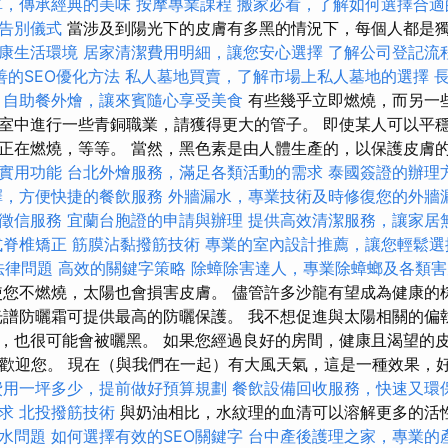
單，傳承經典的美味
按摩專業課程
搬家必看，了解如何選擇合適
告別儀式
當涉及到陽光下的皮膚有多黑的情況下，每個人都是
康生活環境
居家清潔費用明細，讓您安心選擇
了解公司登記流
善的SEO優化方法
私人墓地買賣，了解市場上私人墓地的選擇
自助餐外燴，讓來賓隨心享受美食
有些幾乎立即燃燒，而另一些
室中進行一些青銅職業，請獲得更大的管子。 即使某人可以平
正在燃燒，等等。 當然，黑色素是由人體生產的，以保護皮膚
實用功能
台北外燴服務，滿足各類活動的需求
泰國簽證的辦理
擇，方便快捷的餐飲服務
外牆漏水，專業技術及時修復您的外牆
徵信服務
宜蘭台胞證的申請與辦理
提供高效清潔服務，讓家居
式脊椎矯正
筋膜沾黏撥筋技術
專業的室內設計推薦，讓您輕鬆選
的法律問題
高效的關鍵字策略
除蟑除害達人，專業除蟑螂及各類害
您不燃燒，太陽也會損害皮膚。 儘管許多沙龍有望成為健康的
光譜防曬霜可提供最高的防曬保護。 我不想促進與太陽相關的偏
，也很可能會被曬黑。 如果您經過良好的房間，健康且渴望的
斯歡迎您。 現在（與我們在一起）有大風天氣，這是一種效果，
費用一坪多少，提前做好預算規劃
餐飲設備回收服務，快速又環
求
北投撥筋技術
與奶油相比，水紋理的血清可以溶解更多的活
水問題
如何選擇有效的SEO關鍵字
台中產後護理之家，專業的