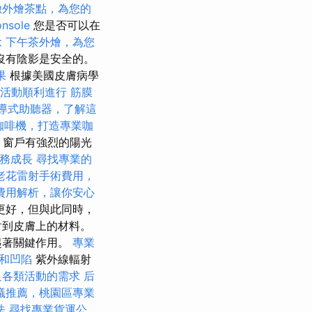
緻外燴茶點，為您的
nsole
您是否可以在
念
下午茶外燴，為您
沒有陰影是安全的。
果
根據美國皮膚病學
活動順利進行
筋膜
導式助聽器，了解這
咖啡機，打造專業咖
，窗戶有強烈的陽光
務成長
尋找專業的
老花雷射手術費用，
費用解析，讓你安心
更好，但與此同時，
射到皮膚上的材料。
起著關鍵作用。
專業
和凹陷
紫外線輻射
足各類活動的需求
后
蟻推薦，桃園區專業
法
尋找專業貨運公