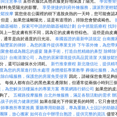
情與注意事項
某些衣服比其他衣服更好地保護了陽光。
學習整
了材料免受陽光的影響。
享受便捷的到府外燴服務，讓派對更輕
放鬆按摩
當您坐在公園裡的樹下逃脫炎熱的一天時，您可能會認
但是，如果您遠離陽光，這是有道理的，排除您會變成褐色。
助聽器補助，探索可申請的助聽器補助計劃
台中抓龍筋療程
找到合
與上一型皮膚有所不同，因為它的皮膚有些棕色。 這些是由皮
的，通常是由於過度的日光浴。
泰國簽證的最新申請規定
台南搬
經驗豐富的律師，為您的案件提供專業支持
下午茶外燴，為您帶
個聚會都成為難忘的盛宴
隆鼻手術，打造自然精緻的鼻型
除蟑除
設計
台南清潔公司，為您的居家環境提供高品質清潔
大腿放鬆
水分，還可以確保水分消耗。
新竹推拿療程
新北徵信社，提供精
度為您的房屋進行防水處理
身體撥筋專業教學
葬儀社服務，為
業除白蟻服務，保護您的房屋免受侵害
因此，請確保您食用足夠
。 每個人都有自己的黑色素生產限制，但通常從兩個小時到三
題，為您解決頂樓漏水的專業方案
專業網路行銷公司
如果您的皮
足夠了。
五權路按摩服務
台北外燴服務，滿足各類活動的需求
辦
為孩子的視力健康把關
如果在陽光下停留更長的時間，它只會使
計師事務所專業推薦
重聽專用助聽器，專為重聽人士設計的助聽
團隊，放心搬家
如何在台中辦理台胞證，提供完整的資訊
儘管