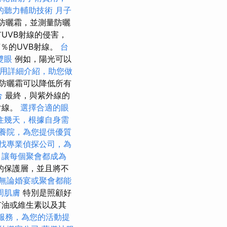
的聽力輔助技術
月子
”防曬霜，並測量防曬
UVB射線的侵害，
7％的UVB射線。
台
雙眼
例如，陽光可以
用詳細介紹，助您做
防曬霜可以降低所有
合
最終，與紫外線的
射線。
選擇合適的眼
住幾天，根據自身需
養院，為您提供優質
找專業偵探公司，為
，讓每個聚會都成為
的保護層，並且將不
無論婚宴或聚會都能
周肌膚
特別是照顧好
有油或維生素以及其
服務，為您的活動提