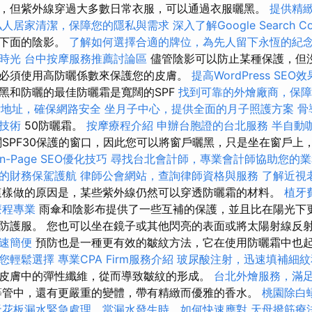
，但紫外線穿過大多數日常衣服，可以通過衣服曬黑。
提供精
私人居家清潔，保障您的隱私與需求
深入了解Google Search Co
於下面的陰影。
了解如何選擇合適的牌位，為先人留下永恆的紀
時光
台中按摩服務推薦討論區
儘管陰影可以防止某種保護，但
必須使用高防曬係數來保護您的皮膚。
提高WordPress SEO效
黑和防曬的最佳防曬霜是寬闊的SPF
找到可靠的外燴廠商，保障
P地址，確保網路安全
坐月子中心，提供全面的月子照護方案
骨
技術
50防曬霜。
按摩療程介紹
申辦台胞證的台北服務
半自動
SPF30保護的窗口，因此您可以將窗戶曬黑，只是坐在窗戶上
n-Page SEO優化技巧
尋找台北會計師，專業會計師協助您的業
的財務保駕護航
律師公會網站，查詢律師資格與服務
了解近視
樣做的原因是，某些紫外線仍然可以穿透防曬霜的材料。
植牙
療程專業
雨傘和陰影布提供了一些互補的保護，並且比在陽光下
防護服。 您也可以坐在鏡子或其他閃亮的表面或將太陽射線反
速簡便
預防也是一種更有效的皺紋方法，它在使用防曬霜中也
您輕鬆選擇
專業CPA Firm服務介紹
玻尿酸注射，迅速填補細紋
皮膚中的彈性纖維，從而導致皺紋的形成。
台北外燴服務，滿
等管中，還有更嚴重的變體，帶有精緻而優雅的香水。
桃園除白
天花板漏水緊急處理，當漏水發生時，如何快速應對
天母撥筋療