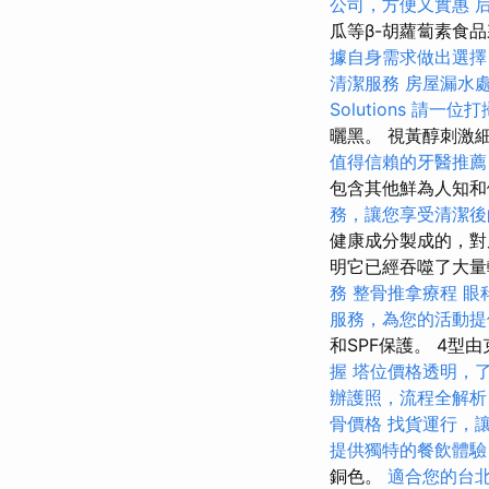
公司，方便又實惠
瓜等β-胡蘿蔔素食
據自身需求做出選擇
清潔服務
房屋漏水
Solutions
請一位打
曬黑。 視黃醇刺激
值得信賴的牙醫推薦
包含其他鮮為人知
務，讓您享受清潔後
健康成分製成的，對
明它已經吞噬了大
務
整骨推拿療程
眼
服務，為您的活動提
和SPF保護。 4型
握
塔位價格透明，
辦護照，流程全解析
骨價格
找貨運行，
提供獨特的餐飲體驗
銅色。
適合您的台