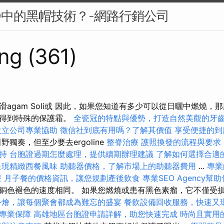
O中的黑帽技術？-網路行銷公司
ng (361)
agam Soli或 因此，如果您知道有多少可以從日曬中燃燒，
以得到特殊的保護霜。
全瓷冠的特點與優勢，打造自然美觀的牙
設立公司專業協助
徵信社到底有用嗎？了解其價值
享受便捷的到
獨奏，但至少要去ergoline
整脊治療
護照換發的流程與要求
持
台胞證過期怎麼處理，提供續期辦理建議
了解如何選擇合適
呈現精緻西餐風味
助聽器價格，了解市場上的助聽器費用
...
專業
療
月子餐的價格資訊，讓您規劃產後飲食
專業SEO Agency幫
銅色褪色的速度相同。 如果您燃燒或患有黑色素瘤，它不僅受
外燴，讓每個聚會都成為難忘的盛宴
餐飲設備回收服務，快速又
專業保障
高雄地區台胞證申請詳解，助您快速完成
時尚且實用