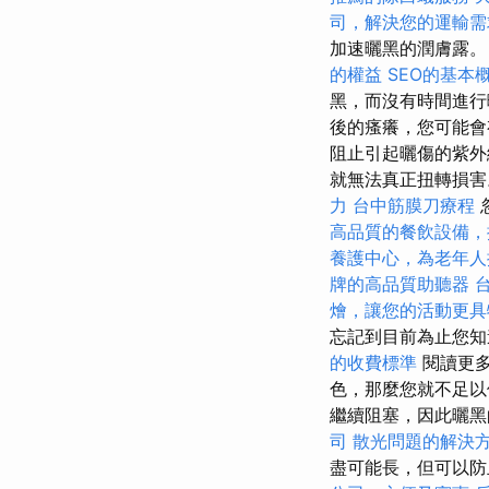
司，解決您的運輸需
加速曬黑的潤膚露
的權益
SEO的基本
黑，而沒有時間進行
後的瘙癢，您可能會
阻止引起曬傷的紫外
就無法真正扭轉損
力
台中筋膜刀療程
高品質的餐飲設備，
養護中心，為老年人
牌的高品質助聽器
燴，讓您的活動更具
忘記到目前為止您知
的收費標準
閱讀更多
色，那麼您就不足以
繼續阻塞，因此曬
司
散光問題的解決
盡可能長，但可以