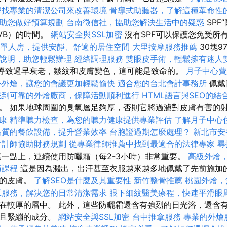
尋找專業的清潔公司來改善環境
骨導式助聽器，了解這種革命性
助您做好預算規劃
台南徵信社，協助您解決生活中的疑惑
SPF
VB）的時間。
網站安全與SSL加密
沒有SPF可以保護您免受所有
單人房，提供安靜、舒適的居住空間
大里按摩服務推薦
30塊9
說明，助您輕鬆辦理
經絡調理服務
雙眼皮手術，輕鬆擁有迷人
癌導致過早衰老，皺紋和皮膚變色，這可能是致命的。
月子中心費
心外燴，讓您的會議更加輕鬆愉快
適合您的台北會計事務所
佩戴
找到可靠的外燴廠商，保障活動順利進行
HTML語言與SEO的結
。 如果地球周圍的臭氧層足夠厚，否則它將過濾對皮膚有害的
康
精準聽力檢查，為您的聽力健康提供專業評估
了解月子中心
品質的餐飲設備，提升營業效率
台胞證過期怎麼處理？
新北市安
會計師協助財務規劃
從專業律師推薦中找到最適合的法律專家
尋
一點上，連續使用防曬霜（每2-3小時）非常重要。
高級外燴
巧課程
這是因為濺出，出汗甚至衣服越來越多地佩戴了先前施加
線的皮膚。
了解SEO是什麼及其重要性
新竹整骨推薦
桃園外燴，
工服務，解決您的日常清潔需求
眼下細紋醫美療程，快速平滑眼
在較厚的層中。 此外，這些防曬霜還含有強烈的日光浴，還含
滑且緊繃的成分。
網站安全與SSL加密
台中推拿服務
專業的外燴