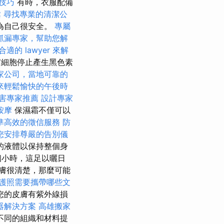
骨技巧
有時，衣服配備
鬆
尋找專業的清潔公
為自己很安全。
專屬
抓漏專家，幫助您解
適的 lawyer 來解
膚細胞停止產生黑色素
家公司，當地可靠的
來輕鬆愉快的午後時
害專家推薦
設計專家
按摩
保濕霜不僅可以
準高效的徵信服務
防
您安排尊嚴的告別儀
的液體以保持整個身
個小時，這足以曬日
膚很清楚，那麼可能
護照需要攜帶哪些文
您的皮膚有紫外線損
器解決方案
高雄搬家
不同的組織和材料提