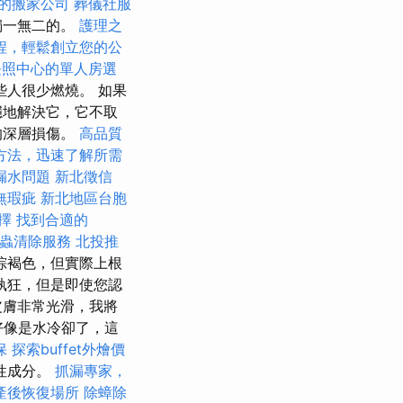
的搬家公司
葬儀社服
獨一無二的。
護理之
程，輕鬆創立您的公
長照中心的單人房選
人很少燃燒。 如果
穩地解決它，它不取
的深層損傷。
高品質
方法，迅速了解所需
漏水問題
新北徵信
無瑕疵
新北地區台胞
擇
找到合適的
蟲清除服務
北投推
棕褐色，但實際上根
執狂，但是即使您認
皮膚非常光滑，我將
好像是水冷卻了，這
保
探索buffet外燴價
性成分。
抓漏專家，
產後恢復場所
除蟑除