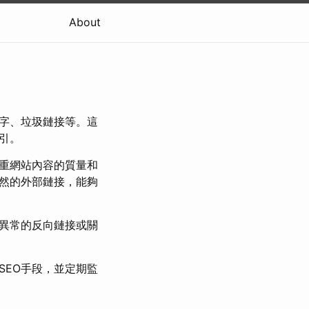
About
字、垃圾鏈接等。這
引。
注重網站內容的質量和
然的外部鏈接，能夠
如異常的反向鏈接或關
SEO手段，並定期監